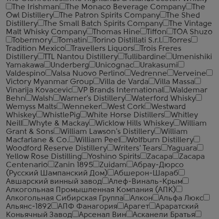
The Irishman
The Monaco Beverage Company
The
Owl Distillery
The Patron Spirits Company
The Shed
Distillery
The Small Batch Spirits Company
The Vintage
Malt Whisky Company
Thomas Hine
Tiffon
TOA Shuzo
Tobermory
Tomatin
Torino Distillati S.r.l.
Torres
Tradition Mexico
Travellers Liquors
Trois Freres
Distillery
TTL Nantou Distillery
Tullibardine
Umenishiki
Yamakawa
Underberg
Unicognac
Urakasumi
Valdespino
Valsa Nuovo Perlino
Vedrenne
Verveine
Victory Myanmar Group
Villa de Varda
Villa Massa
Vinarija Kovacevic
VP Brands International
Waldemar
Behn
Walsh
Warner's Distillery
Waterford Whisky
Wemyss Malts
Wenneker
West Cork
Westward
Whiskey
WhistlePig
White Horse Distillers
Whitley
Neill
Whyte & Mackay
Wicklow Hills Whiskey
William
Grant & Sons
William Lawson's Distillery
William
Macfarlane & Co.
William Peel
Wolfburn Distillery
Woodford Reserve Distillery
Writers' Tears
Yaguara
Yellow Rose Distilling
Yoshino Spirits
Zacapa
Zacapa
Centenario
Zanin 1895
Zuidam
Абрау-Дюрсо
(Русский Шампанский Дом)
Абшерон-Шараб
Авшарский винный завод
Алеф-Виналь-Крым
Алкогольная Промышленная Компания (АПК)
Алкогольная Сибирская Группа
Алкон
Альфа Люкс
Альянс-1892
АПФ Фанагория
Арагет
Араратский
Коньячный Завод
Арсенал Вин
Асканели Братья