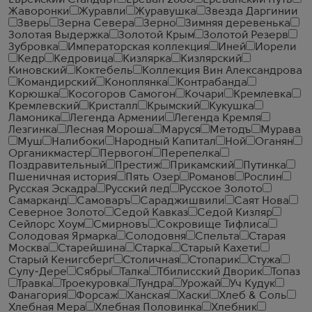
Еврейский Стандарт
Ереван 2800
Ереванский Путь
Жаворонки
Журавли
Журавушка
Звезда Даргинии
Зверь
Зерна Севера
Зерно
Зимняя деревенька
Золотая Выдержка
Золотой Крым
Золотой Резерв
Зубровка
Императорская коллекция
Иней
Иорели
Кедр
Кедровица
Кизлярка
Кизлярский
Киновский
Коктебель
Коллекция Вин Александрова
Командирский
Коноплянка
Контрабанда
Корюшка
Косогоров Самогон
Кочари
Кремлевка
Кремлевский
Кристалл
Крымский
Кукушка
Ламоника
Легенда Армении
Легенда Кремля
Лезгинка
Лесная Мороша
Маруся
Методъ
Мурава
Муш
Налибоки
Народный Капитал
Ной
Оганян
Органикмастер
Первогон
Перепелка
Поздравительный
Престиж
Прикамский
Путинка
Пшеничная история
Пять Озер
Романов
Рослин
Русская Эскадра
Русский лед
Русское Золото
Самарканд
Самоваръ
Сараджишвили
Саят Нова
Северное Золото
Седой Кавказ
Седой Кизляр
Сейлорс Хоум
Смирновъ
Сокровище Тифлиса
Солодовая Ярмарка
Солодовня
Спельта
Старая
Москва
Старейшина
Старка
Старый Кахети
Старый Кенигсберг
Столичная
Стопарик
Стужа
Сулу-Дере
Сябры
Талка
Тбилисский Дворик
Топаз
Травка
Троекуровка
Тундра
Урожай
Уч Кудук
Фанагория
Форсаж
Ханская
Хаски
Хлеб & Соль
Хлебная Мера
Хлебная Половинка
Хлебник