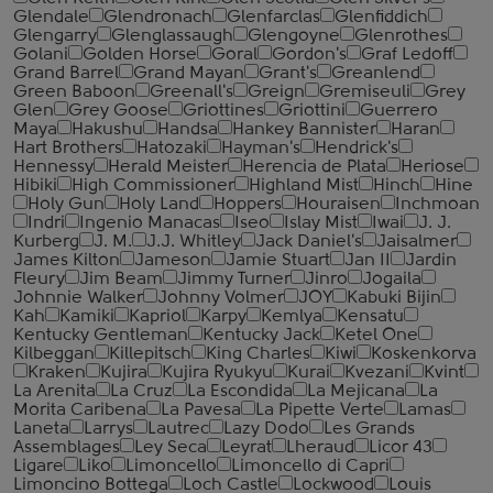
Glendale
Glendronach
Glenfarclas
Glenfiddich
Glengarry
Glenglassaugh
Glengoyne
Glenrothes
Golani
Golden Horse
Goral
Gordon's
Graf Ledoff
Grand Barrel
Grand Mayan
Grant's
Greanlend
Green Baboon
Greenall's
Greign
Gremiseuli
Grey
Glen
Grey Goose
Griottines
Griottini
Guerrero
Maya
Hakushu
Handsa
Hankey Bannister
Haran
Hart Brothers
Hatozaki
Hayman's
Hendrick's
Hennessy
Herald Meister
Herencia de Plata
Heriose
Hibiki
High Commissioner
Highland Mist
Hinch
Hine
Holy Gun
Holy Land
Hoppers
Houraisen
Inchmoan
Indri
Ingenio Manacas
Iseo
Islay Mist
Iwai
J. J.
Kurberg
J. M.
J.J. Whitley
Jack Daniel's
Jaisalmer
James Kilton
Jameson
Jamie Stuart
Jan II
Jardin
Fleury
Jim Beam
Jimmy Turner
Jinro
Jogaila
Johnnie Walker
Johnny Volmer
JOY
Kabuki Bijin
Kah
Kamiki
Kapriol
Karpy
Kemlya
Kensatu
Kentucky Gentleman
Kentucky Jack
Ketel One
Kilbeggan
Killepitsch
King Charles
Kiwi
Koskenkorva
Kraken
Kujira
Kujira Ryukyu
Kurai
Kvezani
Kvint
La Arenita
La Cruz
La Escondida
La Mejicana
La
Morita Caribena
La Pavesa
La Pipette Verte
Lamas
Laneta
Larrys
Lautrec
Lazy Dodo
Les Grands
Assemblages
Ley Seca
Leyrat
Lheraud
Licor 43
Ligare
Liko
Limoncello
Limoncello di Capri
Limoncino Bottega
Loch Castle
Lockwood
Louis