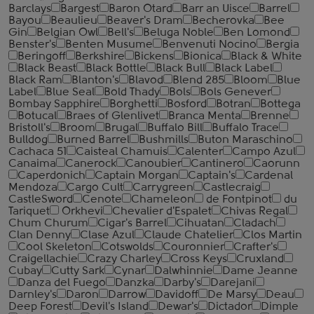
Barclays
Bargest
Baron Otard
Barr an Uisce
Barrel
Bayou
Beaulieu
Beaver's Dram
Becherovka
Bee
Gin
Belgian Owl
Bell's
Beluga Noble
Ben Lomond
Benster's
Benten Musume
Benvenuti Nocino
Bergia
Beringoff
Berkshire
Bickens
Bionica
Black & White
Black Beast
Black Bottle
Black Bull
Black Label
Black Ram
Blanton's
Blavod
Blend 285
Bloom
Blue
Label
Blue Seal
Bold Thady
Bols
Bols Genever
Bombay Sapphire
Borghetti
Bosford
Botran
Bottega
Botucal
Braes of Glenlivet
Branca Menta
Brenne
Bristoll's
Broom
Brugal
Buffalo Bill
Buffalo Trace
Bulldog
Burned Barrel
Bushmills
Buton Maraschino
Cachaca 51
Caisteal Chamuis
Calenter
Campo Azul
Canaima
Canerock
Canoubier
Cantinero
Caorunn
Caperdonich
Captain Morgan
Captain's
Cardenal
Mendoza
Cargo Cult
Carrygreen
Castlecraig
CastleSword
Cenote
Chameleon
de Fontpinot
du
Tariquet
Orkhevi
Chevalier d'Espalet
Chivas Regal
Chum Churum
Cigar's Barrel
Cihuatan
Cladach
Clan Denny
Clase Azul
Claude Chatelier
Clos Martin
Cool Skeleton
Cotswolds
Couronnier
Crafter's
Craigellachie
Crazy Charley
Cross Keys
Cruxland
Cubay
Cutty Sark
Cynar
Dalwhinnie
Dame Jeanne
Danza del Fuego
Danzka
Darby's
Darejani
Darnley's
Daron
Darrow
Davidoff
De Marsy
Deau
Deep Forest
Devil's Island
Dewar's
Dictador
Dimple