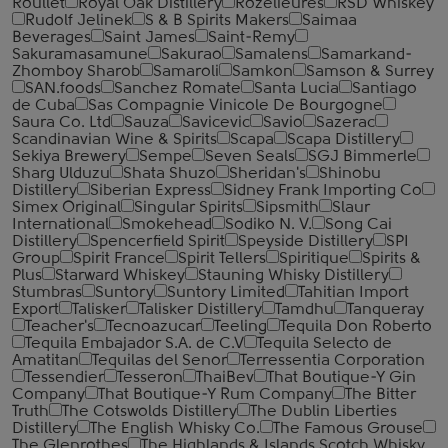
Roullet
Royal Oak Distillery
Rozelieures
RSD Whiskey
Rudolf Jelinek
S & B Spirits Makers
Saimaa
Beverages
Saint James
Saint-Remy
Sakuramasamune
Sakurao
Samalens
Samarkand-
Zhomboy Sharob
Samaroli
Samkon
Samson & Surrey
SAN.foods
Sanchez Romate
Santa Lucia
Santiago
de Cuba
Sas Compagnie Vinicole De Bourgogne
Saura Co. Ltd
Sauza
Savicevic
Savio
Sazerac
Scandinavian Wine & Spirits
Scapa
Scapa Distillery
Sekiya Brewery
Sempe
Seven Seals
SGJ Bimmerle
Sharg Ulduzu
Shata Shuzo
Sheridan's
Shinobu
Distillery
Siberian Express
Sidney Frank Importing Co
Simex Original
Singular Spirits
Sipsmith
Slaur
International
Smokehead
Sodiko N. V.
Song Cai
Distillery
Spencerfield Spirit
Speyside Distillery
SPI
Group
Spirit France
Spirit Tellers
Spiritique
Spirits &
Plus
Starward Whiskey
Stauning Whisky Distillery
Stumbras
Suntory
Suntory Limited
Tahitian Import
Export
Talisker
Talisker Distillery
Tamdhu
Tanqueray
Teacher's
Tecnoazucar
Teeling
Tequila Don Roberto
Tequila Embajador S.A. de C.V
Tequila Selecto de
Amatitan
Tequilas del Senor
Terressentia Corporation
Tessendier
Tesseron
ThaiBev
That Boutique-Y Gin
Company
That Boutique-Y Rum Company
The Bitter
Truth
The Cotswolds Distillery
The Dublin Liberties
Distillery
The English Whisky Co.
The Famous Grouse
The Glenrothes
The Highlands & Islands Scotch Whisky