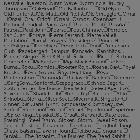
Nestville
Newton
Ninth Wave
Normindia
Nucky
Thompson
OakHeart
Old Ballantruan
Old Gyumri
Old Hunter's
Old Mull
Old Pilot's
Old Smuggler
Omar
Onza
Ora
Orloff
Orran
Osmoz
Oxenham
Pachuca
Paddy
Padre Azul
Pages
Parati
Passoa
Patron
Paul John
Pearse
Peat Chimney
Perro de
San Juan
Phraya
Pierre Ferrand
Pierre Vallet
Plantation
Planty
Powers
Presidente
Prince Hubert
de Polignac
Prohibido
Proud Irish
Puni
Puntacana
Club
Radeberger
Rampur
Rancado
Ranchitos
Rancho Alegre
Red & Black
Relicario
Ricard
Richard
Chancellor
Richardson
Riga Black Balsam
Robert
Burns
Roku
Romios
Rooster Rojo
Roshel Bay
Royal
Brackla
Royal Green
Royal Highland
Royal
Ranthambore
Rumundo
Rustaveli
Sadler's
Sambuca
SangSom
Santero
Scapegrace
Schnee Jager
Scotch Terrier
Se Busca
Sea Witch
Select Aperitivo
Seven Tails
Shark Tooth
Sheep Dip
Sherlock
Shin
Shinobu
Sierra
Silver Seal
Silvermalt
Singleton
Sinner
Sir Clark
SKYY
Smokestack
Smokey Joe
Smola
Soberano
Solera
Sorbet
Sparkman
Sperone
Spice King
Spisska
St. Graal
Starward
Stateless
Stauning
Steel Drum
Stoker
Storm
Sweet Poison
Taigun
Taisteal
Takamaka
Taketsuru
Tamdhu
Tanglin
Tatra Balsam
Tavern Hound
Tbilisoba
Tengumai
Tenjaku
The Botanist
The Busker
The Dead Rabbit