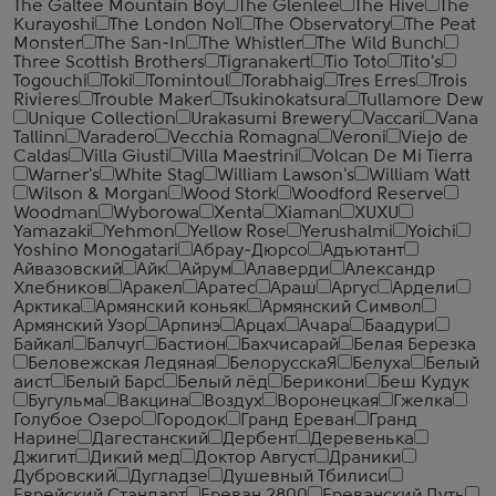
The Galtee Mountain Boy
The Glenlee
The Hive
The
Kurayoshi
The London №1
The Observatory
The Peat
Monster
The San-In
The Whistler
The Wild Bunch
Three Scottish Brothers
Tigranakert
Tio Toto
Tito's
Togouchi
Toki
Tomintoul
Torabhaig
Tres Erres
Trois
Rivieres
Trouble Maker
Tsukinokatsura
Tullamore Dew
Unique Collection
Urakasumi Brewery
Vaccari
Vana
Tallinn
Varadero
Vecchia Romagna
Veroni
Viejo de
Caldas
Villa Giusti
Villa Maestrini
Volcan De Mi Tierra
Warner's
White Stag
William Lawson's
William Watt
Wilson & Morgan
Wood Stork
Woodford Reserve
Woodman
Wyborowa
Xenta
Xiaman
XUXU
Yamazaki
Yehmon
Yellow Rose
Yerushalmi
Yoichi
Yoshino Monogatari
Абрау-Дюрсо
Адъютант
Айвазовский
Айк
Айрум
Алаверди
Александр
Хлебников
Аракел
Аратес
Араш
Аргус
Ардели
Арктика
Армянский коньяк
Армянский Символ
Армянский Узор
Арпинэ
Арцах
Ачара
Баадури
Байкал
Балчуг
Бастион
Бахчисарай
Белая Березка
Беловежская Ледяная
БелорусскаЯ
Белуха
Белый
аист
Белый Барс
Белый лёд
Берикони
Беш Кудук
Бугульма
Вакцина
Воздух
Воронецкая
Гжелка
Голубое Озеро
Городок
Гранд Ереван
Гранд
Нарине
Дагестанский
Дербент
Деревенька
Джигит
Дикий мед
Доктор Август
Драники
Дубровский
Дугладзе
Душевный Тбилиси