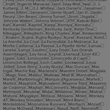
Holy Gun
Holy Land
Hoppers
Houraisen
Inchmoan
Indri
Ingenio Manacas
Iseo
Islay Mist
Iwai
J. J.
Kurberg
J. M.
J.J. Whitley
Jack Daniel's
Jaisalmer
James Kilton
Jameson
Jamie Stuart
Jan II
Jardin
Fleury
Jim Beam
Jimmy Turner
Jinro
Jogaila
Johnnie Walker
Johnny Volmer
JOY
Kabuki Bijin
Kah
Kamiki
Kapriol
Karpy
Kemlya
Kensatu
Kentucky Gentleman
Kentucky Jack
Ketel One
Kilbeggan
Killepitsch
King Charles
Kiwi
Koskenkorva
Kraken
Kujira
Kujira Ryukyu
Kurai
Kvezani
Kvint
La Arenita
La Cruz
La Escondida
La Mejicana
La
Morita Caribena
La Pavesa
La Pipette Verte
Lamas
Laneta
Larrys
Lautrec
Lazy Dodo
Les Grands
Assemblages
Ley Seca
Leyrat
Lheraud
Licor 43
Ligare
Liko
Limoncello
Limoncello di Capri
Limoncino Bottega
Loch Castle
Lockwood
Louis
Jolliet
Love Story
Lucky Nucky
Mac Duncan
Mac
Ingal
Machir Bay
Macleod's
Maestro Dobel
Magdala
Magic Tree
Malibu
Mallows
Malt B
Manhattan
Marett
Marlborough
Marquis d'Aguesseau
Martell
Martini
Masahiro
Matusalem
Maxime Trijol
Maxximo
de Codorniz
Mayfair
McConnell's
Medjida
Menard
Metropoli
Meukow
Midai
Millstone
Minke
Mistral
Mixtura
Miyagikyo
Mobius
Moisans
Moko
Monkey
47
Monkey Shoulder
Monnet
Mont Blanc
Montelobos
Moonshine Runners
Mortlach
Mozart
Murray McDavid
Myokosan
Naud
Neft
Nemiroff