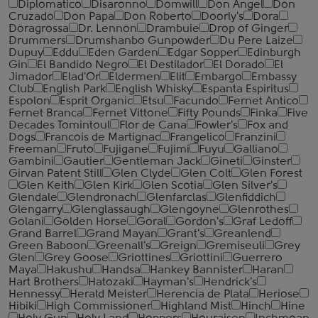
Diplomatico
Disaronno
Domwill
Don Angel
Don
Cruzado
Don Papa
Don Roberto
Doorly's
Dora
Doragrossa
Dr. Lennon
Drambuie
Drop of Ginger
Drummers
Drumshanbo Gunpowder
Du Pere Laize
Dupuy
Eddu
Eden Garden
Edgar Sopper
Edinburgh
Gin
El Bandido Negro
El Destilador
El Dorado
El
Jimador
Elad'Or
Eldermen
Elit
Embargo
Embassy
Club
English Park
English Whisky
Espanta Espiritus
Espolon
Esprit Organic
Etsu
Facundo
Fernet Antico
Fernet Branca
Fernet Vittone
Fifty Pounds
Finka
Five
Decades Tomintoul
Flor de Cana
Fowler's
Fox and
Dogs
Francois de Martignac
Frangelico
Franzini
Freeman
Fruto
Fujigane
Fujimi
Fuyu
Galliano
Gambini
Gautier
Gentleman Jack
Gineti
Ginster
Girvan Patent Still
Glen Clyde
Glen Colt
Glen Forest
Glen Keith
Glen Kirk
Glen Scotia
Glen Silver's
Glendale
Glendronach
Glenfarclas
Glenfiddich
Glengarry
Glenglassaugh
Glengoyne
Glenrothes
Golani
Golden Horse
Goral
Gordon's
Graf Ledoff
Grand Barrel
Grand Mayan
Grant's
Greanlend
Green Baboon
Greenall's
Greign
Gremiseuli
Grey
Glen
Grey Goose
Griottines
Griottini
Guerrero
Maya
Hakushu
Handsa
Hankey Bannister
Haran
Hart Brothers
Hatozaki
Hayman's
Hendrick's
Hennessy
Herald Meister
Herencia de Plata
Heriose
Hibiki
High Commissioner
Highland Mist
Hinch
Hine