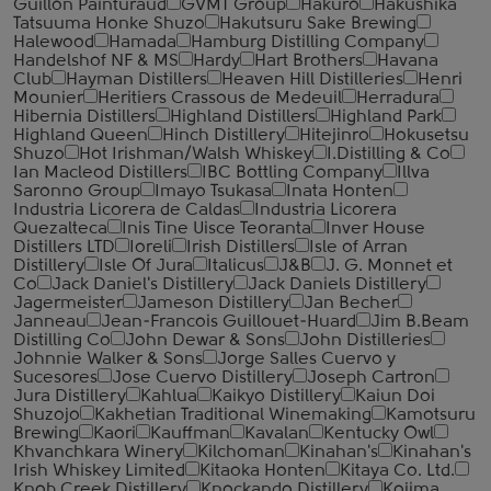
Guillon Painturaud
GVMT Group
Hakuro
Hakushika
Tatsuuma Honke Shuzo
Hakutsuru Sake Brewing
Halewood
Hamada
Hamburg Distilling Company
Handelshof NF & MS
Hardy
Hart Brothers
Havana
Club
Hayman Distillers
Heaven Hill Distilleries
Henri
Mounier
Heritiers Crassous de Medeuil
Herradura
Hibernia Distillers
Highland Distillers
Highland Park
Highland Queen
Hinch Distillery
Hitejinro
Hokusetsu
Shuzo
Hot Irishman/Walsh Whiskey
I.Distilling & Co
Ian Macleod Distillers
IBC Bottling Company
Illva
Saronno Group
Imayo Tsukasa
Inata Honten
Industria Licorera de Caldas
Industria Licorera
Quezalteca
Inis Tine Uisce Teoranta
Inver House
Distillers LTD
Ioreli
Irish Distillers
Isle of Arran
Distillery
Isle Of Jura
Italicus
J&B
J. G. Monnet et
Co
Jack Daniel's Distillery
Jack Daniels Distillery
Jagermeister
Jameson Distillery
Jan Becher
Janneau
Jean-Francois Guillouet-Huard
Jim B.Beam
Distilling Co
John Dewar & Sons
John Distilleries
Johnnie Walker & Sons
Jorge Salles Cuervo y
Sucesores
Jose Cuervo Distillery
Joseph Cartron
Jura Distillery
Kahlua
Kaikyo Distillery
Kaiun Doi
Shuzojo
Kakhetian Traditional Winemaking
Kamotsuru
Brewing
Kaori
Kauffman
Kavalan
Kentucky Owl
Khvanchkara Winery
Kilchoman
Kinahan's
Kinahan's
Irish Whiskey Limited
Kitaoka Honten
Kitaya Co. Ltd.
Knob Creek Distillery
Knockando Distillery
Kojima