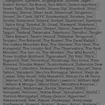
SangSom
Santero
Scapegrace
Schnee Jager
Scotch Terrier
Se Busca
Sea Witch
Select Aperitivo
Seven Tails
Shark Tooth
Sheep Dip
Sherlock
Shin
Shinobu
Sierra
Silver Seal
Silvermalt
Singleton
Sinner
Sir Clark
SKYY
Smokestack
Smokey Joe
Smola
Soberano
Solera
Sorbet
Sparkman
Sperone
Spice King
Spisska
St. Graal
Starward
Stateless
Stauning
Steel Drum
Stoker
Storm
Sweet Poison
Taigun
Taisteal
Takamaka
Taketsuru
Tamdhu
Tanglin
Tatra Balsam
Tavern Hound
Tbilisoba
Tengumai
Tenjaku
The Botanist
The Busker
The Dead Rabbit
The Galtee Mountain Boy
The Glenlee
The Hive
The
Kurayoshi
The London №1
The Observatory
The Peat
Monster
The San-In
The Whistler
The Wild Bunch
Three Scottish Brothers
Tigranakert
Tio Toto
Tito's
Togouchi
Toki
Tomintoul
Torabhaig
Tres Erres
Trois
Rivieres
Trouble Maker
Tsukinokatsura
Tullamore Dew
Unique Collection
Urakasumi Brewery
Vaccari
Vana
Tallinn
Varadero
Vecchia Romagna
Veroni
Viejo de
Caldas
Villa Giusti
Villa Maestrini
Volcan De Mi Tierra
Warner's
White Stag
William Lawson's
William Watt
Wilson & Morgan
Wood Stork
Woodford Reserve
Woodman
Wyborowa
Xenta
Xiaman
XUXU
Yamazaki
Yehmon
Yellow Rose
Yerushalmi
Yoichi
Yoshino Monogatari
Абрау-Дюрсо
Адъютант
Айвазовский
Айк
Айрум
Алаверди
Александр
Хлебников
Аракел
Аратес
Араш
Аргус
Ардели