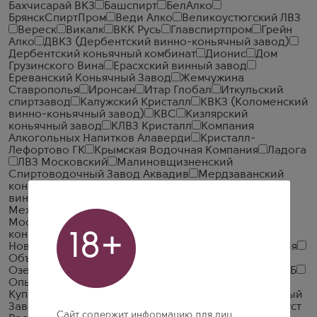
Бахчисарай ВКЗ
Башспирт
БелАлко
БрянскСпиртПром
Веди Алко
Великоустюгский ЛВЗ
Вереск
Викалк
ВКК Русь
Главспиртпром
Грейн
Алко
ДВКЗ (Дербентский винно-коньячный завод)
Дербентский коньячный комбинат
Дионис
Дом
Грузинского Вина
Ерасхский винный завод
Ереванский Коньячный Завод
Жемчужина
Ставрополья
Иронсан
Итар Глобал
Иткульский
спиртзавод
Калужский Кристалл
КВКЗ (Коломенский
винно-коньячный завод)
КВС
Кизлярский
коньячный завод
КЛВЗ Кристалл
Компания
Алкогольных Напитков Алаверди
Кристалл-
Лефортово ГК
Крымская Водочная Компания
Ладога
ЛВЗ Московский
Малиновщизненский
Спиртоводочный Завод Аквадив
Мердзаванский
коньячный завод
Минск Кристалл
Минский завод
виноградных вин
ММВЗ (Московский
Межреспубликанский Винодельческий Завод)
Московский завод Кристалл
Мргашен Винно-
коньячный завод
Национал Алко
Нива
18+
Новокубанское
Объединенная Водочная Компания
Объединенные Пензенские Водочные Заводы
Озерский спиртоводочный завод (ОСВЗ)
ООО ССБ
Опытный завод НИВА
Первомайский
Первый
Купажный Завод
Пермалко
Прошянский Коньячный
Завод
Радамир
Родник и К
Русский Алкоголь (Руст
Сайт содержит информацию для лиц