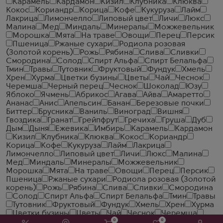
Карамель
Кардамон
Кизил
Клубника
Клюква
Кокос
Кориандр
Корица
Кофе
Кукуруза
Лайм
Лакрица
Лимончелло
Липовый цвет
Личи
Люкс
Малина
Мед
Миндаль
Минералы
Можжевельник
Морошка
Мята
На траве
Овощи
Перец
Персик
Пшеница
Ржаные сухари
Родиола розовая
(Золотой корень)
Рожь
Рябина
Слива
Сливки
Смородина
Солод
Спирт Альфа
Спирт Белальфа
Тмин
Травы
Тутовник
Фруктовый
Фундук
Хмель
Хрен
Хурма
Цветки бузины
Цветы
Чай
Чеcнок
Черемша
Черный перец
Чеснок
Шоколад
Юзу
Яблоко
Ячмень
Абрикос
Агава
Айва
Амаретто
Ананас
Анис
Апельсин
Банан
Березовые почки
Биттер
Брусника
Ваниль
Виноград
Вишня
Гвоздика
Гранат
Грейпфрут
Гречиха
Груша
Дуб
Дым
Дыня
Ежевика
Имбирь
Карамель
Кардамон
Кизил
Клубника
Клюква
Кокос
Кориандр
Корица
Кофе
Кукуруза
Лайм
Лакрица
Лимончелло
Липовый цвет
Личи
Люкс
Малина
Мед
Миндаль
Минералы
Можжевельник
Морошка
Мята
На траве
Овощи
Перец
Персик
Пшеница
Ржаные сухари
Родиола розовая (Золотой
корень)
Рожь
Рябина
Слива
Сливки
Смородина
Солод
Спирт Альфа
Спирт Белальфа
Тмин
Травы
Тутовник
Фруктовый
Фундук
Хмель
Хрен
Хурма
Цветки бузины
Цветы
Чай
Чеcнок
Черемша
0
0
Черный перец
Чеснок
Шоколад
Юзу
Яблоко