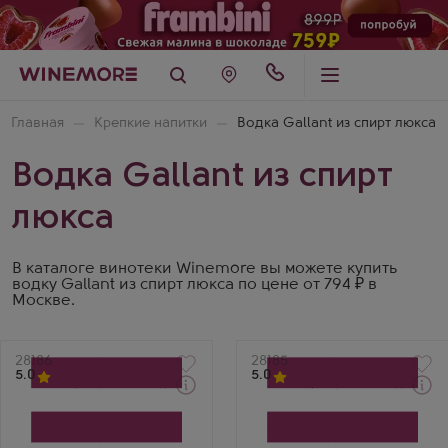
Главная
Крепкие напитки
Водка Gallant из спирт люкса
Водка Gallant из спирт
люкса
В каталоге винотеки Winemore вы можете купить
водку Gallant из спирт люкса по цене от 794 ₽ в
Москве.
Артикул
28186
Артикул
28185
5.0
5.0
Водка
Водка
Галлант
Галлант
Производитель
Производитель