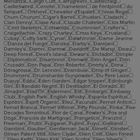
Mendoza
Cargo Cult
Carrygreen
Castlecraig
CastleSword
Cenote
Chameleon
de Fontpinot
du
Tariquet
Orkhevi
Chevalier d'Espalet
Chivas Regal
Chum Churum
Cigar's Barrel
Cihuatan
Cladach
Clan Denny
Clase Azul
Claude Chatelier
Clos Martin
Cool Skeleton
Cotswolds
Couronnier
Crafter's
Craigellachie
Crazy Charley
Cross Keys
Cruxland
Cubay
Cutty Sark
Cynar
Dalwhinnie
Dame Jeanne
Danza del Fuego
Danzka
Darby's
Darejani
Darnley's
Daron
Darrow
Davidoff
De Marsy
Deau
Deep Forest
Devil's Island
Dewar's
Dictador
Dimple
Diplomatico
Disaronno
Domwill
Don Angel
Don
Cruzado
Don Papa
Don Roberto
Doorly's
Dora
Doragrossa
Dr. Lennon
Drambuie
Drop of Ginger
Drummers
Drumshanbo Gunpowder
Du Pere Laize
Dupuy
Eddu
Eden Garden
Edgar Sopper
Edinburgh
Gin
El Bandido Negro
El Destilador
El Dorado
El
Jimador
Elad'Or
Eldermen
Elit
Embargo
Embassy
Club
English Park
English Whisky
Espanta Espiritus
Espolon
Esprit Organic
Etsu
Facundo
Fernet Antico
Fernet Branca
Fernet Vittone
Fifty Pounds
Finka
Five
Decades Tomintoul
Flor de Cana
Fowler's
Fox and
Dogs
Francois de Martignac
Frangelico
Franzini
Freeman
Fruto
Fujigane
Fujimi
Fuyu
Galliano
Gambini
Gautier
Gentleman Jack
Gineti
Ginster
Girvan Patent Still
Glen Clyde
Glen Colt
Glen Forest
Glen Keith
Glen Kirk
Glen Scotia
Glen Silver's