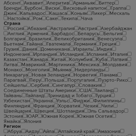
Абсент
Аквавит
Аперитив
Арманьяк
Биттер
Бренди
Бурбон
Виски
Висковый напиток
Граппа
Джин
Кальвадос
Кашаса
Коньяк
Ликер
Мескаль
Настойка
Ром
Саке
Текила
Чача
Страна
Россия
Абхазия
Австралия
Австрия
Азербайджан
Англия
Армения
Барбадос
Беларусь
Бельгия
Болгария
Бразилия
Великобритания
Венесуэла
Вьетнам
Гайана
Гватемала
Германия
Греция
Грузия
Дания
Доминикана
Израиль
Индия
Индонезия
Ирландия
Исландия
Испания
Италия
Казахстан
Канада
Китай
Колумбия
Куба
Латвия
Литва
Маврикий
Мартиника
Мексика
Молдавия
Монако
Монголия
Мьянма
Нидерланды
Никарагуа
Новая Зеландия
Норвегия
Панама
Парагвай
Перу
Польша
Португалия
Пуэрто-Рико
Сейшелы
Сербия
Сингапур
Словакия
Соединенные Штаты Америки
США
Таиланд
Тайвань
Тайланд
Тринидад и Тобаго
Турция
Узбекистан
Украина
Уэльс
Фиджи
Филиппины
Финляндия
Франция
Хорватия
Чехия
Чили
Швейцария
Швеция
Шотландия
Эль Сальвадор
Эстония
ЮАР
Южная Корея
Южная Осетия
Ямайка
Япония
Регион
Абруа
Аидзу
Айла
Алтайский край
Амазония