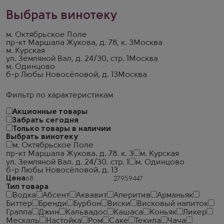
Выбрать винотеку
м. Октябрьское Поле
пр-кт Маршала Жукова, д. 78, к. 3
Москва
м. Курская
ул. Земляной Вал, д. 24/30, стр. 1
Москва
м. Одинцово
б-р Любы Новосёловой, д. 13
Москва
Фильтр по характеристикам
Акционные товары
Забрать сегодня
Только товары в наличии
Выбрать винотеку
м. Октябрьское Поле
пр-кт Маршала Жукова. д. 78. к. 3
м. Курская
ул. Земляной Вал. д. 24/30. стр. 1
м. Одинцово
б-р Любы Новосёловой. д. 13
Цена
Тип товара
Водка
Абсент
Аквавит
Аперитив
Арманьяк
Биттер
Бренди
Бурбон
Виски
Висковый напиток
Граппа
Джин
Кальвадос
Кашаса
Коньяк
Ликер
Мескаль
Настойка
Ром
Саке
Текила
Чача