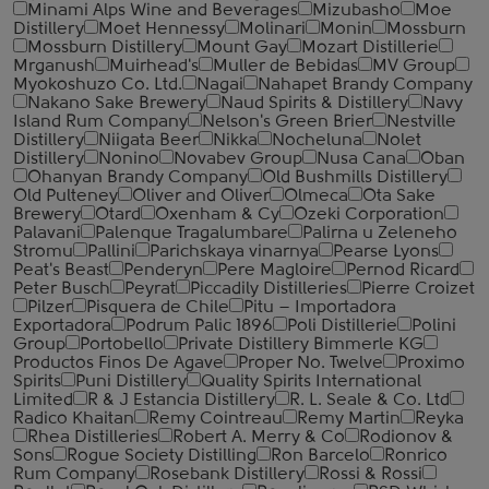
Minami Alps Wine and Beverages
Mizubasho
Moe
Distillery
Moet Hennessy
Molinari
Monin
Mossburn
Mossburn Distillery
Mount Gay
Mozart Distillerie
Mrganush
Muirhead's
Muller de Bebidas
MV Group
Myokoshuzo Co. Ltd.
Nagai
Nahapet Brandy Company
Nakano Sake Brewery
Naud Spirits & Distillery
Navy
Island Rum Company
Nelson's Green Brier
Nestville
Distillery
Niigata Beer
Nikka
Nocheluna
Nolet
Distillery
Nonino
Novabev Group
Nusa Cana
Oban
Ohanyan Brandy Company
Old Bushmills Distillery
Old Pulteney
Oliver and Oliver
Olmeca
Ota Sake
Brewery
Otard
Oxenham & Cy
Ozeki Corporation
Palavani
Palenque Tragalumbare
Palirna u Zeleneho
Stromu
Pallini
Parichskaya vinarnya
Pearse Lyons
Peat's Beast
Penderyn
Pere Magloire
Pernod Ricard
Peter Busch
Peyrat
Piccadily Distilleries
Pierre Croizet
Pilzer
Pisquera de Chile
Pitu – Importadora
Exportadora
Podrum Palic 1896
Poli Distillerie
Polini
Group
Portobello
Private Distillery Bimmerle KG
Productos Finos De Agave
Proper No. Twelve
Proximo
Spirits
Puni Distillery
Quality Spirits International
Limited
R & J Estancia Distillery
R. L. Seale & Co. Ltd
Radico Khaitan
Remy Cointreau
Remy Martin
Reyka
Rhea Distilleries
Robert A. Merry & Co
Rodionov &
Sons
Rogue Society Distilling
Ron Barcelo
Ronrico
Rum Company
Rosebank Distillery
Rossi & Rossi