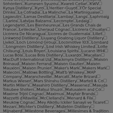
Sohonten
Kumesen Syuzou
Kvareli Cellar
KWV
Kyoya Distillery
Kyro
L'Heritier-Guyot
l'Or Special
Drinks
La Cofradia
La Malinche
La Martiniquaise
Lagavulin
Lamas Destilaria
Lambay
Langs
Laphroaig
Larios
Latvijas Balzams
Lecompte
Ledaig
Legendario
Les Bienheureux
Les Grands Chais de
France
LeVecke
Lheraud Cognac
Licorera Cihuatan
Licorera De Nicaragua
Licores de Guatemala
Lillet
Linkwood Distillery
Liuyang Goalong Liquor Distillery
Liviko
Loch Lomond Group
Locomotive 103
Lombard
Longmorn Distillery
Lost Irish Whiskey Limited
Lotte
Chilsung
Louis Royer
Louisiana Spirits
Lucano 1894
Lucas Bols
Lucas Bols Distillery
Luxardo
Macallan
MacDuff International Ltd
Mackmyra Distillery
Maison
Boinaud
Maison Ferrand
Maison Gautier
Maison
Mauxion
Maison Prunier
Maker's Mark
Makers Mark
Malecon
Mallows Bottling
Malt'b Whiskey
MAP
Company
Marancheville
Marcati
Marie Brizard
Markus Wieser
Mars Shinshu Distillery
Martell & Co
Martin Miller's
Masahiro Distillery
Massenez
Masuda
Tokubee Shoten
Matsui Shuzo
Matusalem and Co
Maxime Trijol Cognac
Maximus
Mayfair Brands
Mazzetti d'Altavilla
McClelland's
Menard & Fils
Meukow Cognac
Mey Alkollu Ickiler Sanayii ve Ticaret
Mezan
Michter's Distillery
Midleton Distillery
Mijnaberd
Milestone Beverages
Millesimes & Tradition