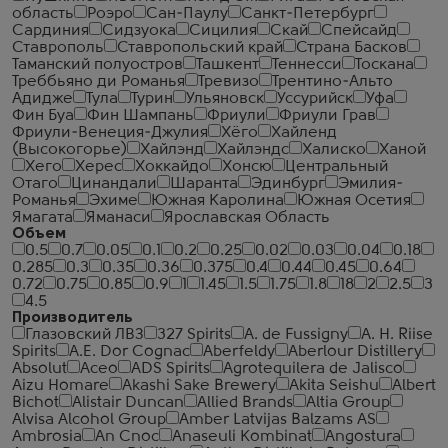
область
Роэро
Сан-Паулу
Санкт-Петербург
Сардиния
Сидзуока
Сицилия
Скай
Спейсайд
Ставрополь
Ставропольский край
Страна Басков
Таманский полуостров
Ташкент
Теннесси
Тоскана
Треббьяно ди Романья
Тревизо
Трентино-Альто
Адидже
Тула
Турин
Ульяновск
Уссурийск
Уфа
Фин Буа
Фин Шампань
Фриули
Фриули Грав
Фриули-Венеция-Джулия
Хёго
Хайленд
(Высокогорье)
Хайлэнд
Хайлэндс
Халиско
Ханой
Хего
Херес
Хоккайдо
Хонсю
Центральный
Отаго
Цинандали
Шаранта
Эдинбург
Эмилия-
Романья
Эхиме
Южная Каролина
Южная Осетия
Ямагата
Яманаси
Ярославская Область
Объем
0.5
0.7
0.05
0.1
0.2
0.25
0.02
0.03
0.04
0.18
0.285
0.3
0.35
0.36
0.375
0.4
0.44
0.45
0.64
0.72
0.75
0.85
0.9
1
1.45
1.5
1.75
1.8
18
2
2.5
3
4.5
Производитель
Глазовский ЛВЗ
327 Spirits
A. de Fussigny
A. H. Riise
Spirits
A.E. Dor Cognac
Aberfeldy
Aberlour Distillery
Absolut
Aceo
ADS Spirits
Agrotequilera de Jalisco
Aizu Homare
Akashi Sake Brewery
Akita Seishu
Albert
Bichot
Alistair Duncan
Allied Brands
Altia Group
Alvisa Alcohol Group
Amber Latvijas Balzams AS
Ambrosia
An Cnoc
Anaseuli Kombinat
Angostura