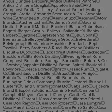
Angus Dundee Distillers
Antica Distilleria Petrone
Antica Distilleria Quaglia
Appleton Estate
APU
Company
Aratta Distillery
Arcane
Arcon
Ardbeg
Aregak
Arette
Armando Bermudez & Co
Armenia
Wine
Arthur Bell & Sons
Asahi Shuzo
Ascaneli
Atom
Brands
Auchentoshan
Audemus Spirits
Bacardi
Limited
Bacardi Martini
Bacchus
Bache-Gabrielsen
Bagots
Bagrat Group
Baileys
Ballantine's
Banks
Barbero
Bardinet
Bareksten Spirits
BBC Spirits
Beefeater
Bellevoye
Beluga Group
Belvedere
Belvingroup
Beniamino Maschio
Benriach
Bepi
Tosolini
Berry Brothers & Rudd
Beveland Distillers
Bisquit & Dubouche
Black Forest Distillers
Blackadder
Blackforest
Blanton's Distilling
Bleeding Heart Rum
Company
Bocchino
Bodegas Barbadillo
Bolero & Co
Bombay Sapphire Distillery
Botani Spirits
Boulard
Bowmore
Bresca Dorada
Bristol Classic Rum
Brugal &
Co
Bruichladdich Distillery
Bruxo
Buen Amigo
Buffalo Trace Distillery
Bulleit
Bunnahabhain
Burlington Drinks Company
Burrito Fiestero
Busnel
Buster's
C and C International Ltd
Caballero
Caicedra
Brand & Export Solutions
Camino Real
Campari
Campbell Mayer
Camus
Caney
Canti
Caol Ila
Distillery
Cardhu
Casa Armando Guillermo Prieto
Casa Don Ramon
Casa Don Roberto
Casa Lumbre
Casa Maestri
Casa Orendain
Casa Perro Santo
Casa