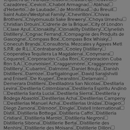
Tequilera de Arandas
Casoni
Castarede
Cavino
Cazadores
Cevico
Chabot Armagnac
Abkhaz
d'Heberto
de Laubade
de Montifaud
du Breuil
Saint Aubin/Westphal Family
Chevrillon
Chivas
Brothers
Chiyomusubi Sake Brewery
Choya Umeshu
Christian Drouin
Cidrerie de la Brique
City of London
Clase Azul
Clonakilty
Clonakilty Distillery
Clynelish
Distillery
Cognac Ferrand
Compagnie des Produits de
Gascogne
Compass Box
Compass Box Whisky
Conecuh Brands
Consultoria. Mezcales y Agaves Metl
S.P.R. de R.L.
Contrabando
Cooley Distillery
Cooperativa Tequilera La Magdalena
Cooymans
Coquerel
Corporacion Cuba Ron
Corporacion Cuba
Ron S.A.
Courvoisier
Cragganmore
Cragganmore
Distillery
Cubaron
Dalmore
Daniel Bouju
Danish
Distillers
Darroze
Dartigalongue
David Sarajishvili
and Eniseli
De Kuyper
Deanston
Delamain
Demerara Distillers
Destiladora San Nicolas
Destilaria
Levira
Destileria Colombiana
Destileria Espiritu Andino
Destileria Santa Lucia
Destileria Sierra
Destileria y
Bodega Abasolo
Destilerias Acha
Destilerias Campeny
Destilerias Manuel Acha
Destilerias Unidas
Diageo
Diego Zamora
Dilmoor
Dingle
Distell International
Distil
Distilleria Bottega
Distilleria Caffo
Distilleria
Cristiani
Distilleria Marolo
Distilleria Negroni
Distilleria Sibona
Distillerie Berta
Distillerie des
Menhirs
Distillerie des Moisans
Distillerie Dillon