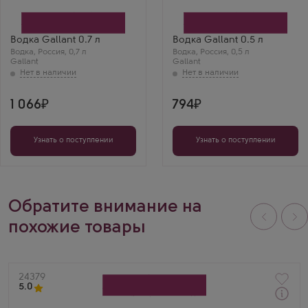
Глазовский ЛВЗ
Глазовский ЛВЗ
Бренд
Бренд
Gallant
Gallant
Максим Виноградов
Андрей А.
Водка Gallant 0.7 л
Водка Gallant 0.5 л
Gallant — чистая,
Галлант — очень
Водка
,
Россия
,
0,7 л
Водка
,
Россия
,
0,5 л
мягкая, без
достойная водка.
Gallant
Gallant
посторонних нот.
Бутылка стильная,
Идеальна для
вкус мягкий, спирт
коктейлей или
Альфа чувствуется.
просто со льдом.
1 066
794
Удивил за такую
цену.
Узнать о поступлении
Узнать о поступлении
Обратите внимание на
похожие товары
Артикул
24379
5.0