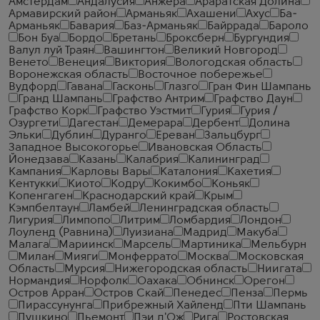
Амстердам
Андалусия
Анжера
Араратская Долина
Армавирский район
Арманьяк
Ахашени
Ахус
Ба-
Арманьяк
Бавария
Баз-Арманьяк
Байррада
Бароло
Бон Буа
Бордо
Бретань
Броксберн
Бургундия
Валул луй Траян
Вашингтон
Великий Новгород
Венето
Венеция
Виктория
Вологодская область
Воронежская область
Восточное побережье
Вудфорд
Гавана
Гасконь
Глазго
Гран Фин Шампань
Гранд Шампань
Графство Антрим
Графство Даун
Графство Корк
Графство Уэстмит
Гурия
Гурия /
Озургети
Дагестан
Демерара
Дербент
Долина
Эльки
Дублин
Дуранго
Ереван
Зальцбург
Западное Высокогорье
Ивановская Область
Йонедзава
Казань
Калабрия
Калининград
Кампания
Карловы Вары
Каталония
Кахетия
Кентукки
Киото
Кодру
Кокимбо
Коньяк
Копенгаген
Краснодарский край
Крым
Кэмпбелтаун
Ламбей
Ленинградская область
Лигурия
Лимпопо
Литрим
Ломбардия
Лондон
Лоуленд (Равнина)
Луизиана
Мадрид
Макуба
Малага
Мариинск
Марсель
Мартиника
Мельбурн
Милан
Мияги
Монферрато
Москва
Московская
Область
Мурсия
Нижегородская область
Ниигата
Нормандия
Норфолк
Оахака
Обнинск
Орегон
Остров Арран
Остров Скай
Пенедес
Пенза
Пермь
Пирассунунга
Прибрежный Хайленд
Пти Шампань
Пушкино
Пьемонт
Пэи д'Ож
Рига
Ростовская