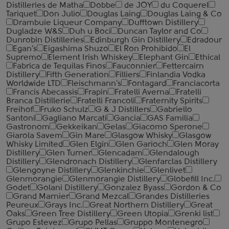
Distilleries de Matha
Dobbe
de JOY
du Coquerel
Tariquet
Don Julio
Douglas Laing
Douglas Laing & Co
Drambuie Liqueur Company
Dufftown Distillery
Dugladze W&S
Duh u Boci
Duncan Taylor and Co
Dunrobin Distilleries
Edinburgh Gin Distillery
Edradour
Egan's
Eigashima Shuzo
El Ron Prohibido
El
Supremo
Element Irish Whiskey
Elephant Gin
Ethical
Fabrica de Tequilas Finos
Fauconnier
Fettercairn
Distillery
Fifth Generation
Filliers
Finlandia Vodka
Worldwide LTD
Fleischmann's
Fontagard
Franciacorta
Francis Abecassis
Frapin
Fratelli Averna
Fratelli
Branca Distillerie
Fratelli ‎Francoli
Fraternity Spirits
Freihof
Fruko Schulz
G & J Distillers
Gabriello
Santoni
Gagliano Marcati
Gancia
GAS Familia
Gastronom
Gekkeikan
Gelas
Giacomo Sperone
Giarola Savem
Gin Mare
Glasgow Whisky
Glasgow
Whisky Limited
Glen Elgin
Glen Garioch
Glen Moray
Distillery
Glen Turner
Glencadam
Glendalough
Distillery
Glendronach Distillery
Glenfarclas Distillery
Glengoyne Distillery
Glenkinchie
Glenlivet
Glenmorangie
Glenmorangie Distillery
Globefill Inc.
Godet
Golani Distillery
Gonzalez Byass
Gordon & Co
Grand Marnier
Grand Mezcal
Grandes Distilleries
Peureux
Grays Inc.
Great Northern Distillery
Great
Oaks
Green Tree Distillery
Green Utopia
Grenki list
Grupo Estevez
Grupo Pellas
Gruppo Montenegro