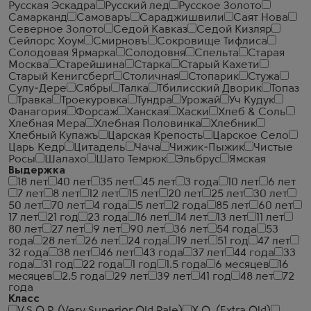
Русская Эскадра
Русский лед
Русское Золото
Самарканд
Самоваръ
Сараджишвили
Саят Нова
Северное Золото
Седой Кавказ
Седой Кизляр
Сейлорс Хоум
Смирновъ
Сокровище Тифлиса
Солодовая Ярмарка
Солодовня
Спельта
Старая
Москва
Старейшина
Старка
Старый Кахети
Старый Кенигсберг
Столичная
Стопарик
Стужа
Сулу-Дере
Сябры
Талка
Тбилисский Дворик
Топаз
Травка
Троекуровка
Тундра
Урожай
Уч Кудук
Фанагория
Форсаж
Ханская
Хаски
Хлеб & Соль
Хлебная Мера
Хлебная Половинка
Хлебник
Хлебный Купажъ
Царская Крепость
Царское Село
Царь Кедр
Цитадель
Чача
Чижик-Пыжик
Чистые
Росы
Шалахо
Шато Темрюк
Эльбрус
Ямская
Выдержка
18 лет
40 лет
35 лет
45 лет
3 года
10 лет
6 лет
7 лет
8 лет
12 лет
15 лет
20 лет
25 лет
30 лет
50 лет
70 лет
4 года
5 лет
2 года
85 лет
60 лет
17 лет
21 год
23 года
16 лет
14 лет
13 лет
11 лет
80 лет
27 лет
9 лет
90 лет
36 лет
54 года
53
года
28 лет
26 лет
24 года
19 лет
51 год
47 лет
32 года
38 лет
46 лет
43 года
37 лет
44 года
33
года
31 год
22 года
1 год
1.5 года
6 месяцев
16
месяцев
2.5 года
29 лет
39 лет
41 год
48 лет
72
года
Класс