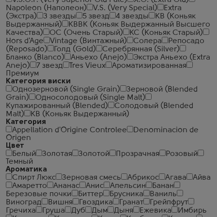
V.S.O.P. (Very Superior Old Pale)
X.O. (Extra Old)
Napoleon (Наполеон)
V.S. (Very Special)
Extra
(Экстра)
3 звезды
5 звезд
4 звезды
КВ (Коньяк
Выдержанный)
КВВК (Коньяк Выдержанный Высшего
Качества)
ОС (Очень Старый)
КС (Коньяк Старый)
Hors d'Age
Vintage (Винтажный)
Солера
Репосадо
(Reposado)
Голд (Gold)
Серебрянная (Silver)
Бланко (Blanco)
Аньехо (Anejo)
Экстра Аньехо (Extra
Anejo)
7 звезд
Tres Vieux
Ароматизированная
Премиум
Категория виски
Однозерновой (Single Grain)
Зерновой (Blended
Grain)
Односолодовый (Single Malt)
Купажированный (Blended)
Солодовый (Blended
Malt)
КВ (Коньяк Выдержанный)
Категория
Appellation d'Origine Controlee
Denominacion de
Origen
Цвет
Белый
Золотая
Золотой
Прозрачная
Розовый
Темный
Ароматика
Спирт Люкс
Зерновая смесь
Абрикос
Агава
Айва
Амаретто
Ананас
Анис
Апельсин
Банан
Березовые почки
Биттер
Брусника
Ваниль
Виноград
Вишня
Гвоздика
Гранат
Грейпфрут
Гречиха
Груша
Дуб
Дым
Дыня
Ежевика
Имбирь