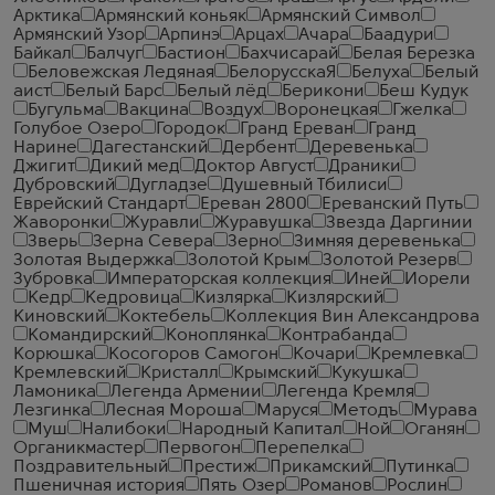
Арктика
Армянский коньяк
Армянский Символ
Армянский Узор
Арпинэ
Арцах
Ачара
Баадури
Байкал
Балчуг
Бастион
Бахчисарай
Белая Березка
Беловежская Ледяная
БелорусскаЯ
Белуха
Белый
аист
Белый Барс
Белый лёд
Берикони
Беш Кудук
Бугульма
Вакцина
Воздух
Воронецкая
Гжелка
Голубое Озеро
Городок
Гранд Ереван
Гранд
Нарине
Дагестанский
Дербент
Деревенька
Джигит
Дикий мед
Доктор Август
Драники
Дубровский
Дугладзе
Душевный Тбилиси
Еврейский Стандарт
Ереван 2800
Ереванский Путь
Жаворонки
Журавли
Журавушка
Звезда Даргинии
Зверь
Зерна Севера
Зерно
Зимняя деревенька
Золотая Выдержка
Золотой Крым
Золотой Резерв
Зубровка
Императорская коллекция
Иней
Иорели
Кедр
Кедровица
Кизлярка
Кизлярский
Киновский
Коктебель
Коллекция Вин Александрова
Командирский
Коноплянка
Контрабанда
Корюшка
Косогоров Самогон
Кочари
Кремлевка
Кремлевский
Кристалл
Крымский
Кукушка
Ламоника
Легенда Армении
Легенда Кремля
Лезгинка
Лесная Мороша
Маруся
Методъ
Мурава
Муш
Налибоки
Народный Капитал
Ной
Оганян
Органикмастер
Первогон
Перепелка
Поздравительный
Престиж
Прикамский
Путинка
Пшеничная история
Пять Озер
Романов
Рослин