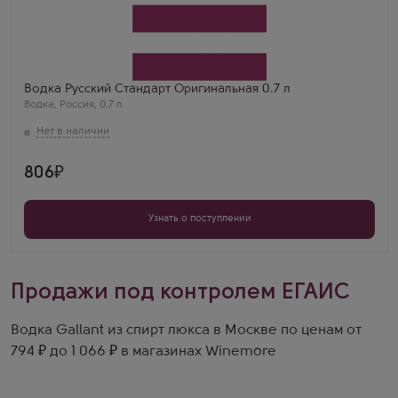
Водка
Russian Standard Original
Производитель
Русский стандарт
Регион
Санкт-Петербург
Алекс И.
Водка Русский Стандарт Оригинальная 0.7 л
Стандарт Оригинал 0.7 — классический размер для
Водка
,
Россия
,
0,7 л
классической водки. Всегда выручает.
806
Узнать о поступлении
Продажи под контролем ЕГАИС
Водка Gallant из спирт люкса в Москве по ценам от
794 ₽ до 1 066 ₽ в магазинах Winemore