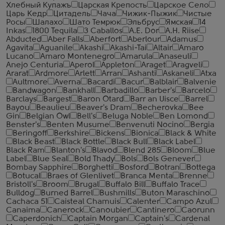
Хлебный Купажъ
Царская Крепость
Царское Село
Царь Кедр
Цитадель
Чача
Чижик-Пыжик
Чистые
Росы
Шалахо
Шато Темрюк
Эльбрус
Ямская
14
Inkas
1800 Tequila
3 Caballos
A.E. Dor
A.H. Riise
Abducted
Aber Falls
Aberfort
Aberlour
Adamus
Agavita
Aguanile
Akashi
Akashi-Tai
Altair
Amaro
Lucano
Amaro Montenegro
Amarula
Anaseuli
Anejo Centuria
Aperol
Appleton
Araget
Aragveli
Ararat
Ardmore
Arlett
Arran
Ashanti
Askaneli
Atxa
Aultmore
Averna
Bacardi
Bacur
Balblair
Balvenie
Bandwagon
Bankhall
Barbadillo
Barber's
Barcelo
Barclays
Bargest
Baron Otard
Barr an Uisce
Barrel
Bayou
Beaulieu
Beaver's Dram
Becherovka
Bee
Gin
Belgian Owl
Bell's
Beluga Noble
Ben Lomond
Benster's
Benten Musume
Benvenuti Nocino
Bergia
Beringoff
Berkshire
Bickens
Bionica
Black & White
Black Beast
Black Bottle
Black Bull
Black Label
Black Ram
Blanton's
Blavod
Blend 285
Bloom
Blue
Label
Blue Seal
Bold Thady
Bols
Bols Genever
Bombay Sapphire
Borghetti
Bosford
Botran
Bottega
Botucal
Braes of Glenlivet
Branca Menta
Brenne
Bristoll's
Broom
Brugal
Buffalo Bill
Buffalo Trace
Bulldog
Burned Barrel
Bushmills
Buton Maraschino
Cachaca 51
Caisteal Chamuis
Calenter
Campo Azul
Canaima
Canerock
Canoubier
Cantinero
Caorunn
Caperdonich
Captain Morgan
Captain's
Cardenal