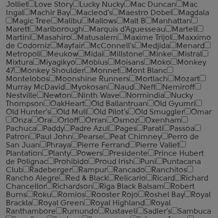
Jolliet
Love Story
Lucky Nucky
Mac Duncan
Mac
Ingal
Machir Bay
Macleod's
Maestro Dobel
Magdala
Magic Tree
Malibu
Mallows
Malt B
Manhattan
Marett
Marlborough
Marquis d'Aguesseau
Martell
Martini
Masahiro
Matusalem
Maxime Trijol
Maxximo
de Codorniz
Mayfair
McConnell's
Medjida
Menard
Metropoli
Meukow
Midai
Millstone
Minke
Mistral
Mixtura
Miyagikyo
Mobius
Moisans
Moko
Monkey
47
Monkey Shoulder
Monnet
Mont Blanc
Montelobos
Moonshine Runners
Mortlach
Mozart
Murray McDavid
Myokosan
Naud
Neft
Nemiroff
Nestville
Newton
Ninth Wave
Normindia
Nucky
Thompson
OakHeart
Old Ballantruan
Old Gyumri
Old Hunter's
Old Mull
Old Pilot's
Old Smuggler
Omar
Onza
Ora
Orloff
Orran
Osmoz
Oxenham
Pachuca
Paddy
Padre Azul
Pages
Parati
Passoa
Patron
Paul John
Pearse
Peat Chimney
Perro de
San Juan
Phraya
Pierre Ferrand
Pierre Vallet
Plantation
Planty
Powers
Presidente
Prince Hubert
de Polignac
Prohibido
Proud Irish
Puni
Puntacana
Club
Radeberger
Rampur
Rancado
Ranchitos
Rancho Alegre
Red & Black
Relicario
Ricard
Richard
Chancellor
Richardson
Riga Black Balsam
Robert
Burns
Roku
Romios
Rooster Rojo
Roshel Bay
Royal
Brackla
Royal Green
Royal Highland
Royal
Ranthambore
Rumundo
Rustaveli
Sadler's
Sambuca