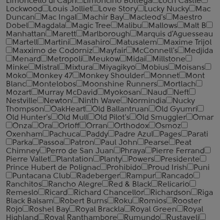
Limoncello di Capri
Limoncino Bottega
Loch Castle
Lockwood
Louis Jolliet
Love Story
Lucky Nucky
Mac
Duncan
Mac Ingal
Machir Bay
Macleod's
Maestro
Dobel
Magdala
Magic Tree
Malibu
Mallows
Malt B
Manhattan
Marett
Marlborough
Marquis d'Aguesseau
Martell
Martini
Masahiro
Matusalem
Maxime Trijol
Maxximo de Codorniz
Mayfair
McConnell's
Medjida
Menard
Metropoli
Meukow
Midai
Millstone
Minke
Mistral
Mixtura
Miyagikyo
Mobius
Moisans
Moko
Monkey 47
Monkey Shoulder
Monnet
Mont
Blanc
Montelobos
Moonshine Runners
Mortlach
Mozart
Murray McDavid
Myokosan
Naud
Neft
Nestville
Newton
Ninth Wave
Normindia
Nucky
Thompson
OakHeart
Old Ballantruan
Old Gyumri
Old Hunter's
Old Mull
Old Pilot's
Old Smuggler
Omar
Onza
Ora
Orloff
Orran
Orthodox
Osmoz
Oxenham
Pachuca
Paddy
Padre Azul
Pages
Parati
Parka
Passoa
Patron
Paul John
Pearse
Peat
Chimney
Perro de San Juan
Phraya
Pierre Ferrand
Pierre Vallet
Plantation
Planty
Powers
Presidente
Prince Hubert de Polignac
Prohibido
Proud Irish
Puni
Puntacana Club
Radeberger
Rampur
Rancado
Ranchitos
Rancho Alegre
Red & Black
Relicario
Remeslo
Ricard
Richard Chancellor
Richardson
Riga
Black Balsam
Robert Burns
Roku
Romios
Rooster
Rojo
Roshel Bay
Royal Brackla
Royal Green
Royal
Highland
Royal Ranthambore
Rumundo
Rustaveli