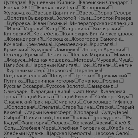
Дугладзе
Душевный Тбилиси
Еврейский Стандарт
Ереван 2800
Ереванский Путь
Жаворонки
Журавушка
Звезда Даргинии
Зверь
Зерна Севера
Золотая Выдержка
Золотой Крым
Золотой Резерв
Зубровка
Иван Грозный
Императорская коллекция
Иней
Иорели
Кедр
Кедровица
Кизлярский
Киновский
Коктебель
Коллекция Вин Александрова
Командирский
Корюшка
Косогоров Самогон
Кочари
Кремлевка
Кремлевский
Кристалл
Крымский
Кукушка
Ламоника
Легенда Армении
Легенда Кремля
Лезгинка
Лесная Мороша
Мамонт
Маруся
Медная лошадка
Методъ
Мурава
Муш
Налибоки
Народный Капитал
Ной
Оганян
Онегин
Органикмастер
Первогон
Перепелка
Поздравительный
Полугар
Престиж
Прикамский
Путинка
Пшеничная история
Романов
Рослин
Русская Эскадра
Русское Золото
Самарканд
Самоваръ
Сараджишвили
Саят Нова
Северная
Тропа
Седой Кавказ
Седой Кизляр
Сейлорс Хоум
Славянский Трактир
Смирновъ
Сокровище Тифлиса
Солодовня
Спельта
Старейшина
Старка
Старый
Кахети
Старый Кенигсберг
Стопарик
Сулу-Дере
Сябры
Тбилисский Дворик
Травка
Троекуровка
Уч
Кудук
Фанагория
Форсаж
Ханская
Хаски
Хлеб &
Соль
Хлебная Мера
Хлебная Половинка
Хлебник
Хлебный Купажъ
Царская Крепость
Царское Село