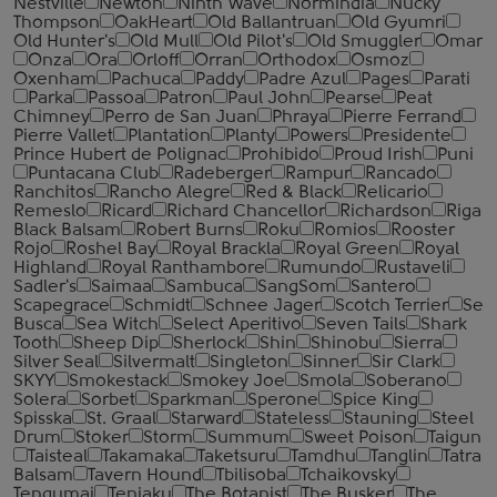
Nestville
Newton
Ninth Wave
Normindia
Nucky
Thompson
OakHeart
Old Ballantruan
Old Gyumri
Old Hunter's
Old Mull
Old Pilot's
Old Smuggler
Omar
Onza
Ora
Orloff
Orran
Orthodox
Osmoz
Oxenham
Pachuca
Paddy
Padre Azul
Pages
Parati
Parka
Passoa
Patron
Paul John
Pearse
Peat
Chimney
Perro de San Juan
Phraya
Pierre Ferrand
Pierre Vallet
Plantation
Planty
Powers
Presidente
Prince Hubert de Polignac
Prohibido
Proud Irish
Puni
Puntacana Club
Radeberger
Rampur
Rancado
Ranchitos
Rancho Alegre
Red & Black
Relicario
Remeslo
Ricard
Richard Chancellor
Richardson
Riga
Black Balsam
Robert Burns
Roku
Romios
Rooster
Rojo
Roshel Bay
Royal Brackla
Royal Green
Royal
Highland
Royal Ranthambore
Rumundo
Rustaveli
Sadler's
Saimaa
Sambuca
SangSom
Santero
Scapegrace
Schmidt
Schnee Jager
Scotch Terrier
Se
Busca
Sea Witch
Select Aperitivo
Seven Tails
Shark
Tooth
Sheep Dip
Sherlock
Shin
Shinobu
Sierra
Silver Seal
Silvermalt
Singleton
Sinner
Sir Clark
SKYY
Smokestack
Smokey Joe
Smola
Soberano
Solera
Sorbet
Sparkman
Sperone
Spice King
Spisska
St. Graal
Starward
Stateless
Stauning
Steel
Drum
Stoker
Storm
Summum
Sweet Poison
Taigun
Taisteal
Takamaka
Taketsuru
Tamdhu
Tanglin
Tatra
Balsam
Tavern Hound
Tbilisoba
Tchaikovsky
Tengumai
Tenjaku
The Botanist
The Busker
The