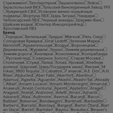
Стрижамент
Татспиртпром
Ташкентвино
Тейси
Тираспольский ВКЗ
Тульский Винокуренный Завод 1911
Уржумский СВЗ
Усовские винно-коньячные
подвалы
Фортуна ЛВЗ
Царь Тигран
Чандари
Чебоксарский ЛВЗ
Черный знахарь
Шаумян-Вин
Шуйская водка
Юпитер Инкорпорейтед
Ярославский ЛВЗ
Бренд
Городок
Беленькая
Тундра
Мягков
Пять Озер
Солодовая Ярмарка
Graf Ledoff
Зеленая Марка
Nemiroff
Архангельская
Воздух
Воронецкая
Деревенька
Журавли
Зерно
Зимняя деревенька
Зимняя дорога
Кизлярка
Коноплянка
Контрабанда
Русский лед
Северное Золото
Старая Москва
Столичная
Стужа
Талка
Топаз
Урожай
Хлебная
долина
Царская
Царь/Государев заказ
Ямская
14
Inkas
1800 Tequila
3 Caballos
7 злаков
A.E. Dor
A.H.
Riise
Abducted
Aber Falls
Aberfort
Aberlour
Adamus
Agavita
Aguanile
Akashi
Akashi-Tai
Akvadiv
Altair
Amaro Lucano
Amaro Montenegro
Amarula
Anaseuli
Anejo Centuria
Aperol
Appleton
Araget
Aragveli
Ararat
Ardmore
Arlett
Arran
Ashanti
Askaneli
Atxa
Aultmore
Averna
Bacardi
Bacur
Balblair
Balvenie
Bandwagon
Bankhall
Barbadillo
Barber's
Barcelo
Barclays
Bargest
Baron Otard
Barr
an Uisce
Barrel
Barrister
Bayou
Beaulieu
Beaver's