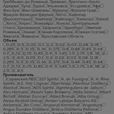
Треббьяно ди Романья
Тревизо
Трентино-Альто
Адидже
Тула
Турин
Ульяновск
Уссурийск
Уфа
Фин Буа
Фин Шампань
Фриули
Фриули Грав
Фриули-Венеция-Джулия
Хёго
Хайленд
(Высокогорье)
Хайлэнд
Хайлэндс
Халиско
Ханой
Хего
Херес
Хоккайдо
Хонсю
Центральный
Отаго
Цинандали
Шаранта
Эдинбург
Эмилия-
Романья
Эхиме
Южная Каролина
Южная Осетия
Ямагата
Яманаси
Ярославская Область
Объем
0.25
0.5
0.05
0.1
0.2
0.02
0.03
0.04
0.18
0.285
0.3
0.35
0.36
0.375
0.4
0.44
0.45
0.64
0.7
0.72
0.75
0.85
0.9
1
1.45
1.5
1.75
1.8
18
2
2.5
3
4.5
0.05
0.1
0.2
0.02
0.03
0.04
0.18
0.285
0.3
0.35
0.36
0.375
0.4
0.44
0.45
0.64
0.7
0.72
0.75
0.85
0.9
1
1.45
1.5
1.75
1.8
18
2
2.5
3
4.5
Производитель
Саранский ЛВЗ
327 Spirits
A. de Fussigny
A. H. Riise
Spirits
A.E. Dor Cognac
Aberfeldy
Aberlour Distillery
Absolut
Aceo
ADS Spirits
Agrotequilera de Jalisco
Aizu Homare
Akashi Sake Brewery
Akita Seishu
Albert
Bichot
Alistair Duncan
Allied Brands
Altia Group
Alvisa Alcohol Group
Amber Latvijas Balzams AS
Ambrosia
An Cnoc
Anaseuli Kombinat
Angostura
Angus Dundee Distillers
Antica Distilleria Petrone