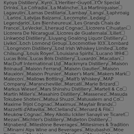
Kyoya Distillery
Kyro
L'Heritier-Guyot
l'Or Special
Drinks
La Cofradia
La Malinche
La Martiniquaise
Lagavulin
Lamas Destilaria
Lambay
Langs
Laphroaig
Larios
Latvijas Balzams
Lecompte
Ledaig
Legendario
Les Bienheureux
Les Grands Chais de
France
LeVecke
Lheraud Cognac
Licorera Cihuatan
Licorera De Nicaragua
Licores de Guatemala
Lillet
Linkwood Distillery
Liuyang Goalong Liquor Distillery
Liviko
Loch Lomond Group
Locomotive 103
Lombard
Longmorn Distillery
Lost Irish Whiskey Limited
Lotte
Chilsung
Louis Royer
Louisiana Spirits
Lucano 1894
Lucas Bols
Lucas Bols Distillery
Luxardo
Macallan
MacDuff International Ltd
Mackmyra Distillery
Maison
Boinaud
Maison Ferrand
Maison Gautier
Maison
Mauxion
Maison Prunier
Maker's Mark
Makers Mark
Malecon
Mallows Bottling
Malt'b Whiskey
MAP
Company
Marancheville
Marcati
Marie Brizard
Markus Wieser
Mars Shinshu Distillery
Martell & Co
Martin Miller's
Masahiro Distillery
Massenez
Masuda
Tokubee Shoten
Matsui Shuzo
Matusalem and Co
Maxime Trijol Cognac
Maximus
Mayfair Brands
Mazzetti d'Altavilla
McClelland's
Menard & Fils
Meukow Cognac
Mey Alkollu Ickiler Sanayii ve Ticaret
Mezan
Michter's Distillery
Midleton Distillery
Mijnaberd
Milestone Beverages
Millesimes & Tradition
Minami Alps Wine and Beverages
Mizubasho
Moe