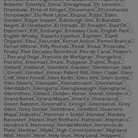
Roberto
Doorly's
Dora
Doragrossa
Dr. Lennon
Drambuie
Drop of Ginger
Drummers
Drumshanbo
Gunpowder
Du Pere Laize
Dupuy
Eddu
Eden
Garden
Edgar Sopper
Edinburgh Gin
El Bandido
Negro
El Destilador
El Dorado
El Jimador
Elad'Or
Eldermen
Elit
Embargo
Embassy Club
English Park
English Whisky
Espanta Espiritus
Espolon
Esprit
Organic
Etsu
Facundo
Fernet Antico
Fernet Branca
Fernet Vittone
Fifty Pounds
Finist
Finka
Finlandia
Finsky
Five Decades Tomintoul
Flor de Cana
Fowler's
Fox and Dogs
Francois de Martignac
Frangelico
Franzini
Freeman
Fruto
Fujigane
Fujimi
Fuyu
Gallant
Galliano
Gambini
Gautier
Gentleman Jack
Gineti
Ginster
Girvan Patent Still
Glen Clyde
Glen
Colt
Glen Forest
Glen Keith
Glen Kirk
Glen Scotia
Glen Silver's
Glendale
Glendronach
Glenfarclas
Glenfiddich
Glengarry
Glenglassaugh
Glengoyne
Glenrothes
Golani
Golden Horse
Goral
Gordon's
Grand Barrel
Grand Mayan
Grant's
Greanlend
Green Baboon
Greenall's
Greign
Gremiseuli
Grey
Glen
Grey Goose
Griottines
Griottini
Guerrero
Maya
Hakushu
Hammer + Sickle
Handsa
Hankey
Bannister
Haran
Hart Brothers
Hatozaki
Hayman's
Hendrick's
Hennessy
Herald Meister
Herencia de
Plata
Heriose
Hibiki
High Commissioner
Highland
Mist
Hinch
Hine
Holy Gun
Holy Land
Hoppers