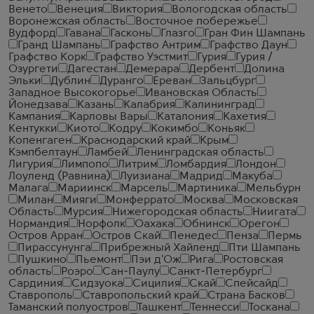
Венето
Венеция
Виктория
Вологодская область
Воронежская область
Восточное побережье
Вудфорд
Гавана
Гасконь
Глазго
Гран Фин Шампань
Гранд Шампань
Графство Антрим
Графство Даун
Графство Корк
Графство Уэстмит
Гурия
Гурия /
Озургети
Дагестан
Демерара
Дербент
Долина
Эльки
Дублин
Дуранго
Ереван
Зальцбург
Западное Высокогорье
Ивановская Область
Йонедзава
Казань
Калабрия
Калининград
Кампания
Карловы Вары
Каталония
Кахетия
Кентукки
Киото
Кодру
Кокимбо
Коньяк
Копенгаген
Краснодарский край
Крым
Кэмпбелтаун
Ламбей
Ленинградская область
Лигурия
Лимпопо
Литрим
Ломбардия
Лондон
Лоуленд (Равнина)
Луизиана
Мадрид
Макуба
Малага
Мариинск
Марсель
Мартиника
Мельбурн
Милан
Мияги
Монферрато
Москва
Московская
Область
Мурсия
Нижегородская область
Ниигата
Нормандия
Норфолк
Оахака
Обнинск
Орегон
Остров Арран
Остров Скай
Пенедес
Пенза
Пермь
Пирассунунга
Прибрежный Хайленд
Пти Шампань
Пушкино
Пьемонт
Пэи д'Ож
Рига
Ростовская
область
Роэро
Сан-Паулу
Санкт-Петербург
Сардиния
Сидзуока
Сицилия
Скай
Спейсайд
Ставрополь
Ставропольский край
Страна Басков
Таманский полуостров
Ташкент
Теннесси
Тоскана