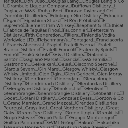
Tariquet
Don Julio
Douglas Laing
Douglas Laing & Co
Drambuie Liqueur Company
Dufftown Distillery
Dugladze W&S
Duh u Boci
Duncan Taylor and Co
Dunrobin Distilleries
Edinburgh Gin Distillery
Edradour
Egan's
Eigashima Shuzo
El Ron Prohibido
El
Supremo
Element Irish Whiskey
Elephant Gin
Ethical
Fabrica de Tequilas Finos
Fauconnier
Fettercairn
Distillery
Fifth Generation
Filliers
Finlandia Vodka
Worldwide LTD
Fleischmann's
Fontagard
Franciacorta
Francis Abecassis
Frapin
Fratelli Averna
Fratelli
Branca Distillerie
Fratelli ‎Francoli
Fraternity Spirits
Freihof
Fruko Schulz
G & J Distillers
Gabriello
Santoni
Gagliano Marcati
Gancia
GAS Familia
Gastronom
Gekkeikan
Gelas
Giacomo Sperone
Giarola Savem
Gin Mare
Glasgow Whisky
Glasgow
Whisky Limited
Glen Elgin
Glen Garioch
Glen Moray
Distillery
Glen Turner
Glencadam
Glendalough
Distillery
Glendronach Distillery
Glenfarclas Distillery
Glengoyne Distillery
Glenkinchie
Glenlivet
Glenmorangie
Glenmorangie Distillery
Globefill Inc.
Godet
Golani Distillery
Gonzalez Byass
Gordon & Co
Grand Marnier
Grand Mezcal
Grandes Distilleries
Peureux
Grays Inc.
Great Northern Distillery
Great
Oaks
Green Tree Distillery
Green Utopia
Grenki list
Grupo Estevez
Grupo Pellas
Gruppo Montenegro
Guillon Painturaud
GVMT Group
Hakuro
Hakushika
Tatsuuma Honke Shuzo
Hakutsuru Sake Brewing