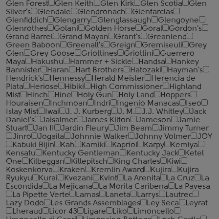
Glen Forest
Glen Keith
Glen Kirk
Glen Scotia
Glen
Silver's
Glendale
Glendronach
Glenfarclas
Glenfiddich
Glengarry
Glenglassaugh
Glengoyne
Glenrothes
Golani
Golden Horse
Goral
Gordon's
Grand Barrel
Grand Mayan
Grant's
Greanlend
Green Baboon
Greenall's
Greign
Gremiseuli
Grey
Glen
Grey Goose
Griottines
Griottini
Guerrero
Maya
Hakushu
Hammer + Sickle
Handsa
Hankey
Bannister
Haran
Hart Brothers
Hatozaki
Hayman's
Hendrick's
Hennessy
Herald Meister
Herencia de
Plata
Heriose
Hibiki
High Commissioner
Highland
Mist
Hinch
Hine
Holy Gun
Holy Land
Hoppers
Houraisen
Inchmoan
Indri
Ingenio Manacas
Iseo
Islay Mist
Iwai
J. J. Kurberg
J. M.
J.J. Whitley
Jack
Daniel's
Jaisalmer
James Kilton
Jameson
Jamie
Stuart
Jan II
Jardin Fleury
Jim Beam
Jimmy Turner
Jinro
Jogaila
Johnnie Walker
Johnny Volmer
JOY
Kabuki Bijin
Kah
Kamiki
Kapriol
Karpy
Kemlya
Kensatu
Kentucky Gentleman
Kentucky Jack
Ketel
One
Kilbeggan
Killepitsch
King Charles
Kiwi
Koskenkorva
Kraken
Kremlin Award
Kujira
Kujira
Ryukyu
Kurai
Kvezani
Kvint
La Arenita
La Cruz
La
Escondida
La Mejicana
La Morita Caribena
La Pavesa
La Pipette Verte
Lamas
Laneta
Larrys
Lautrec
Lazy Dodo
Les Grands Assemblages
Ley Seca
Leyrat
Lheraud
Licor 43
Ligare
Liko
Limoncello