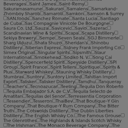
Beverages
Saint James
Saint-Remy
Sakuramasamune
Sakurao
Samalens
Samarkand-
Zhomboy Sharob
Samaroli
Samkon
Samson & Surrey
SAN.foods
Sanchez Romate
Santa Lucia
Santiago
de Cuba
Sas Compagnie Vinicole De Bourgogne
Saura Co. Ltd
Sauza
Savicevic
Savio
Sazerac
Scandinavian Wine & Spirits
Scapa
Scapa Distillery
Sekiya Brewery
Sempe
Seven Seals
SGJ Bimmerle
Sharg Ulduzu
Shata Shuzo
Sheridan's
Shinobu
Distillery
Siberian Express
Sidney Frank Importing Co
Simex Original
Singular Spirits
Sipsmith
Slaur
International
Smokehead
Sodiko N. V.
Song Cai
Distillery
Spencerfield Spirit
Speyside Distillery
SPI
Group
Spirit France
Spirit Tellers
Spiritique
Spirits &
Plus
Starward Whiskey
Stauning Whisky Distillery
Stumbras
Suntory
Suntory Limited
Tahitian Import
Export
Talisker
Talisker Distillery
Tamdhu
Tanqueray
Teacher's
Tecnoazucar
Teeling
Tequila Don Roberto
Tequila Embajador S.A. de C.V
Tequila Selecto de
Amatitan
Tequilas del Senor
Terressentia Corporation
Tessendier
Tesseron
ThaiBev
That Boutique-Y Gin
Company
That Boutique-Y Rum Company
The Bitter
Truth
The Cotswolds Distillery
The Dublin Liberties
Distillery
The English Whisky Co.
The Famous Grouse
The Glenrothes
The Highlands & Islands Scotch Whisky
The Irishman
The Monaco Beverage Company
The