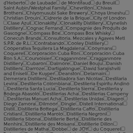
d'Heberto
de Laubade
de Montifaud
du Breuil
Saint Aubin/Westphal Family
Chevrillon
Chivas
Brothers
Chiyomusubi Sake Brewery
Choya Umeshu
Christian Drouin
Cidrerie de la Brique
City of London
Clase Azul
Clonakilty
Clonakilty Distillery
Clynelish
Distillery
Cognac Ferrand
Compagnie des Produits de
Gascogne
Compass Box
Compass Box Whisky
Conecuh Brands
Consultoria. Mezcales y Agaves Metl
S.P.R. de R.L.
Contrabando
Cooley Distillery
Cooperativa Tequilera La Magdalena
Cooymans
Coquerel
Corporacion Cuba Ron
Corporacion Cuba
Ron S.A.
Courvoisier
Cragganmore
Cragganmore
Distillery
Cubaron
Dalmore
Daniel Bouju
Danish
Distillers
Darroze
Dartigalongue
David Sarajishvili
and Eniseli
De Kuyper
Deanston
Delamain
Demerara Distillers
Destiladora San Nicolas
Destilaria
Levira
Destileria Colombiana
Destileria Espiritu Andino
Destileria Santa Lucia
Destileria Sierra
Destileria y
Bodega Abasolo
Destilerias Acha
Destilerias Campeny
Destilerias Manuel Acha
Destilerias Unidas
Diageo
Diego Zamora
Dilmoor
Dingle
Distell International
Distil
Distilleria Bottega
Distilleria Caffo
Distilleria
Cristiani
Distilleria Marolo
Distilleria Negroni
Distilleria Sibona
Distillerie Berta
Distillerie des
Menhirs
Distillerie des Moisans
Distillerie Dillon
Distilleries de Matha
Dobbe
de JOY
du Coquerel