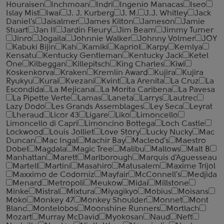
Houraisen
Inchmoan
Indri
Ingenio Manacas
Iseo
Islay Mist
Iwai
J. J. Kurberg
J. M.
J.J. Whitley
Jack
Daniel's
Jaisalmer
James Kilton
Jameson
Jamie
Stuart
Jan II
Jardin Fleury
Jim Beam
Jimmy Turner
Jinro
Jogaila
Johnnie Walker
Johnny Volmer
JOY
Kabuki Bijin
Kah
Kamiki
Kapriol
Karpy
Kemlya
Kensatu
Kentucky Gentleman
Kentucky Jack
Ketel
One
Kilbeggan
Killepitsch
King Charles
Kiwi
Koskenkorva
Kraken
Kremlin Award
Kujira
Kujira
Ryukyu
Kurai
Kvezani
Kvint
La Arenita
La Cruz
La
Escondida
La Mejicana
La Morita Caribena
La Pavesa
La Pipette Verte
Lamas
Laneta
Larrys
Lautrec
Lazy Dodo
Les Grands Assemblages
Ley Seca
Leyrat
Lheraud
Licor 43
Ligare
Liko
Limoncello
Limoncello di Capri
Limoncino Bottega
Loch Castle
Lockwood
Louis Jolliet
Love Story
Lucky Nucky
Mac
Duncan
Mac Ingal
Machir Bay
Macleod's
Maestro
Dobel
Magdala
Magic Tree
Malibu
Mallows
Malt B
Manhattan
Marett
Marlborough
Marquis d'Aguesseau
Martell
Martini
Masahiro
Matusalem
Maxime Trijol
Maxximo de Codorniz
Mayfair
McConnell's
Medjida
Menard
Metropoli
Meukow
Midai
Millstone
Minke
Mistral
Mixtura
Miyagikyo
Mobius
Moisans
Moko
Monkey 47
Monkey Shoulder
Monnet
Mont
Blanc
Montelobos
Moonshine Runners
Mortlach
Mozart
Murray McDavid
Myokosan
Naud
Neft