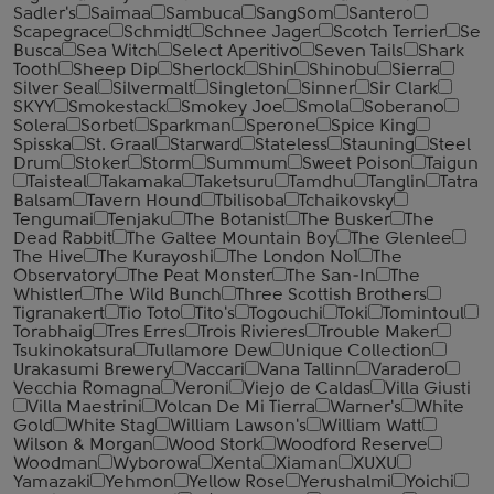
Sadler's
Saimaa
Sambuca
SangSom
Santero
Scapegrace
Schmidt
Schnee Jager
Scotch Terrier
Se
Busca
Sea Witch
Select Aperitivo
Seven Tails
Shark
Tooth
Sheep Dip
Sherlock
Shin
Shinobu
Sierra
Silver Seal
Silvermalt
Singleton
Sinner
Sir Clark
SKYY
Smokestack
Smokey Joe
Smola
Soberano
Solera
Sorbet
Sparkman
Sperone
Spice King
Spisska
St. Graal
Starward
Stateless
Stauning
Steel
Drum
Stoker
Storm
Summum
Sweet Poison
Taigun
Taisteal
Takamaka
Taketsuru
Tamdhu
Tanglin
Tatra
Balsam
Tavern Hound
Tbilisoba
Tchaikovsky
Tengumai
Tenjaku
The Botanist
The Busker
The
Dead Rabbit
The Galtee Mountain Boy
The Glenlee
The Hive
The Kurayoshi
The London №1
The
Observatory
The Peat Monster
The San-In
The
Whistler
The Wild Bunch
Three Scottish Brothers
Tigranakert
Tio Toto
Tito's
Togouchi
Toki
Tomintoul
Torabhaig
Tres Erres
Trois Rivieres
Trouble Maker
Tsukinokatsura
Tullamore Dew
Unique Collection
Urakasumi Brewery
Vaccari
Vana Tallinn
Varadero
Vecchia Romagna
Veroni
Viejo de Caldas
Villa Giusti
Villa Maestrini
Volcan De Mi Tierra
Warner's
White
Gold
White Stag
William Lawson's
William Watt
Wilson & Morgan
Wood Stork
Woodford Reserve
Woodman
Wyborowa
Xenta
Xiaman
XUXU
Yamazaki
Yehmon
Yellow Rose
Yerushalmi
Yoichi