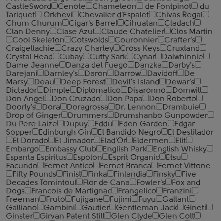
CastleSword
Cenote
Chameleon
de Fontpinot
du
Tariquet
Orkhevi
Chevalier d'Espalet
Chivas Regal
Chum Churum
Cigar's Barrel
Cihuatan
Cladach
Clan Denny
Clase Azul
Claude Chatelier
Clos Martin
Cool Skeleton
Cotswolds
Couronnier
Crafter's
Craigellachie
Crazy Charley
Cross Keys
Cruxland
Crystal Head
Cubay
Cutty Sark
Cynar
Dalwhinnie
Dame Jeanne
Danza del Fuego
Danzka
Darby's
Darejani
Darnley's
Daron
Darrow
Davidoff
De
Marsy
Deau
Deep Forest
Devil's Island
Dewar's
Dictador
Dimple
Diplomatico
Disaronno
Domwill
Don Angel
Don Cruzado
Don Papa
Don Roberto
Doorly's
Dora
Doragrossa
Dr. Lennon
Drambuie
Drop of Ginger
Drummers
Drumshanbo Gunpowder
Du Pere Laize
Dupuy
Eddu
Eden Garden
Edgar
Sopper
Edinburgh Gin
El Bandido Negro
El Destilador
El Dorado
El Jimador
Elad'Or
Eldermen
Elit
Embargo
Embassy Club
English Park
English Whisky
Espanta Espiritus
Espolon
Esprit Organic
Etsu
Facundo
Fernet Antico
Fernet Branca
Fernet Vittone
Fifty Pounds
Finist
Finka
Finlandia
Finsky
Five
Decades Tomintoul
Flor de Cana
Fowler's
Fox and
Dogs
Francois de Martignac
Frangelico
Franzini
Freeman
Fruto
Fujigane
Fujimi
Fuyu
Gallant
Galliano
Gambini
Gautier
Gentleman Jack
Gineti
Ginster
Girvan Patent Still
Glen Clyde
Glen Colt