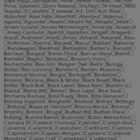
Царь Кедр
Цитадель
Чача
Чижик-Пыжик
Чистые
Росы
Шалахо
Шато Темрюк
Эльбрус
14 Inkas
1800
Tequila
3 Caballos
7 злаков
A.E. Dor
A.H. Riise
Abducted
Aber Falls
Aberfort
Aberlour
Adamus
Agavita
Aguanile
Akashi
Akashi-Tai
Akvadiv
Altair
Amaro Lucano
Amaro Montenegro
Amarula
Anaseuli
Anejo Centuria
Aperol
Appleton
Araget
Aragveli
Ararat
Ardmore
Arlett
Arran
Ashanti
Askaneli
Atxa
Aultmore
Averna
Bacardi
Bacur
Balblair
Balvenie
Bandwagon
Bankhall
Barbadillo
Barber's
Barcelo
Barclays
Bargest
Baron Otard
Barr an Uisce
Barrel
Barrister
Bayou
Beaulieu
Beaver's Dram
Becherovka
Bee Gin
Belgian Owl
Bell's
Beluga
Noble
Ben Lomond
Benster's
Benten Musume
Benvenuti Nocino
Bergia
Beringoff
Berkshire
Bickens
Bionica
Black & White
Black Beast
Black
Bottle
Black Bull
Black Label
Black Ram
Blanton's
Blavod
Blend 285
Bloom
Blue Label
Blue Seal
Bocharov Ruchey
Bold Thady
Bols
Bols Genever
Bombay Sapphire
Borghetti
Bosford
Botran
Bottega
Botucal
Braes of Glenlivet
Branca Menta
Brenne
Bristoll's
Broom
Brugal
Buffalo Bill
Buffalo Trace
Bulldog
Burned Barrel
Bushmills
Buton Maraschino
Cachaca 51
Caisteal Chamuis
Calenter
Campo Azul
Canaima
Canerock
Canoubier
Cantinero
Caorunn
Caperdonich
Captain Morgan
Captain's
Cardenal
Mendoza
Cargo Cult
Carrygreen
Castlecraig