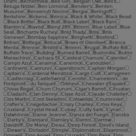
Dram
Becherovka
Bee Gin
Belgian Owl
Bell's
Beluga Noble
Ben Lomond
Benster's
Benten
Musume
Benvenuti Nocino
Bergia
Beringoff
Berkshire
Bickens
Bionica
Black & White
Black Beast
Black Bottle
Black Bull
Black Label
Black Ram
Blanton's
Blavod
Blend 285
Bloom
Blue Label
Blue
Seal
Bocharov Ruchey
Bold Thady
Bols
Bols
Genever
Bombay Sapphire
Borghetti
Bosford
Botran
Bottega
Botucal
Braes of Glenlivet
Branca
Menta
Brenne
Bristoll's
Broom
Brugal
Buffalo Bill
Buffalo Trace
Bulldog
Burned Barrel
Bushmills
Buton
Maraschino
Cachaca 51
Caisteal Chamuis
Calenter
Campo Azul
Canaima
Canerock
Canoubier
Cantinero
Caorunn
Caperdonich
Captain Morgan
Captain's
Cardenal Mendoza
Cargo Cult
Carrygreen
Castlecraig
CastleSword
Cenote
Chameleon
de
Fontpinot
du Tariquet
Orkhevi
Chevalier d'Espalet
Chivas Regal
Chum Churum
Cigar's Barrel
Cihuatan
Cladach
Clan Denny
Clase Azul
Claude Chatelier
Clos Martin
Cool Skeleton
Cotswolds
Couronnier
Crafter's
Craigellachie
Crazy Charley
Cross Keys
Cruxland
Crystal Head
Cubay
Cutty Sark
Cynar
Dalwhinnie
Dame Jeanne
Danza del Fuego
Danzka
Darby's
Darejani
Darnley's
Daron
Darrow
Davidoff
De Marsy
Deau
Deep Forest
Devil's Island
Dewar's
Dictador
Dimple
Diplomatico
Disaronno
Domwill
Don Angel
Don Cruzado
Don Papa
Don