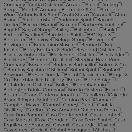
Antica Distilleria Quaglia
Appleton Estate
APU
Company
Aratta Distillery
Arcane
Arcon
Ardbeg
Aregak
Arette
Armando Bermudez & Co
Armenia
Wine
Arthur Bell & Sons
Asahi Shuzo
Ascaneli
Atom
Brands
Auchentoshan
Audemus Spirits
Bacardi
Limited
Bacardi Martini
Bacchus
Bache-Gabrielsen
Bagots
Bagrat Group
Baileys
Ballantine's
Banks
Barbero
Bardinet
Bareksten Spirits
BBC Spirits
Beefeater
Bellevoye
Beluga Group
Belvedere
Belvingroup
Beniamino Maschio
Benriach
Bepi
Tosolini
Berry Brothers & Rudd
Beveland Distillers
Bisquit & Dubouche
Black Forest Distillers
Blackadder
Blackforest
Blanton's Distilling
Bleeding Heart Rum
Company
Bocchino
Bodegas Barbadillo
Bolero & Co
Bombay Sapphire Distillery
Botani Spirits
Boulard
Bowmore
Bresca Dorada
Bristol Classic Rum
Brugal &
Co
Bruichladdich Distillery
Bruxo
Buen Amigo
Buffalo Trace Distillery
Bulleit
Bunnahabhain
Burlington Drinks Company
Burrito Fiestero
Busnel
Buster's
C and C International Ltd
Caballero
Caicedra
Brand & Export Solutions
Camino Real
Campari
Campbell Mayer
Camus
Caney
Canti
Caol Ila
Distillery
Cardhu
Casa Armando Guillermo Prieto
Casa Don Ramon
Casa Don Roberto
Casa Lumbre
Casa Maestri
Casa Orendain
Casa Perro Santo
Casa
Tequilera de Arandas
Casoni
Castarede
Cavino
Cazadores
Cevico
Chabot Armagnac
Abkhaz