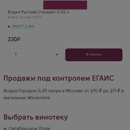
Регион
Санкт-Петербург
Кирилл
Водка Русский Стандарт 0.05 л
Русский Стандарт 0.05 — мировая классика в мини-
Водка
,
Россия
,
0,05 л
формате! Чистая, сбалансированная, без
посторонних нот. Удобно в дорогу.
Через 1-2 дня
230
1
В корзину
Продажи под контролем ЕГАИС
Водка Городок 0,25 литра в Москве от 270 ₽ до 271 ₽ в
магазинах Winemore
Выбрать винотеку
м. Октябрьское Поле