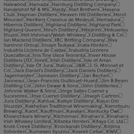
Halewood
Hamada
Hamburg Distilling Company
Handelshof NF & MS
Hardy
Hart Brothers
Havana
Club
Hayman Distillers
Heaven Hill Distilleries
Henri
Mounier
Heritiers Crassous de Medeuil
Herradura
Hibernia Distillers
Highland Distillers
Highland Park
Highland Queen
Hinch Distillery
Hitejinro
Hokusetsu
Shuzo
Hot Irishman/Walsh Whiskey
I.Distilling & Co
Ian Macleod Distillers
IBC Bottling Company
Illva
Saronno Group
Imayo Tsukasa
Inata Honten
Industria Licorera de Caldas
Industria Licorera
Quezalteca
Inis Tine Uisce Teoranta
Inver House
Distillers LTD
Ioreli
Irish Distillers
Isle of Arran
Distillery
Isle Of Jura
Italicus
J&B
J. G. Monnet et
Co
Jack Daniel's Distillery
Jack Daniels Distillery
Jagermeister
Jameson Distillery
Jan Becher
Janneau
Jean-Francois Guillouet-Huard
Jim B.Beam
Distilling Co
John Dewar & Sons
John Distilleries
Johnnie Walker & Sons
Jorge Salles Cuervo y
Sucesores
Jose Cuervo Distillery
Joseph Cartron
Jura Distillery
Kahlua
Kaikyo Distillery
Kaiun Doi
Shuzojo
Kakhetian Traditional Winemaking
Kamotsuru
Brewing
Kaori
Kauffman
Kavalan
Kentucky Owl
Khvanchkara Winery
Kilchoman
Kinahan's
Kinahan's
Irish Whiskey Limited
Kitaoka Honten
Kitaya Co. Ltd.
Knob Creek Distillery
Knockando Distillery
Kojima
Sohonten
Kumesen Syuzou
Kvareli Cellar
KWV