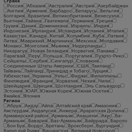
Страна
Россия
Абхазия
Австралия
Австрия
Азербайджан
Англия
Армения
Барбадос
Беларусь
Бельгия
Болгария
Бразилия
Великобритания
Венесуэла
Вьетнам
Гайана
Гватемала
Германия
Греция
Грузия
Дания
Доминикана
Израиль
Индия
Индонезия
Ирландия
Исландия
Испания
Италия
Казахстан
Канада
Китай
Колумбия
Куба
Латвия
Литва
Маврикий
Мартиника
Мексика
Молдавия
Монако
Монголия
Мьянма
Нидерланды
Никарагуа
Новая Зеландия
Норвегия
Панама
Парагвай
Перу
Польша
Португалия
Пуэрто-Рико
Сейшелы
Сербия
Сингапур
Словакия
Соединенные Штаты Америки
США
Таиланд
Тайвань
Тайланд
Тринидад и Тобаго
Турция
Узбекистан
Украина
Уэльс
Фиджи
Филиппины
Финляндия
Франция
Хорватия
Чехия
Чили
Швейцария
Швеция
Шотландия
Эль Сальвадор
Эстония
ЮАР
Южная Корея
Южная Осетия
Ямайка
Япония
Регион
Абруа
Аидзу
Айла
Алтайский край
Амазония
Амстердам
Андалусия
Анжера
Араратская Долина
Армавирский район
Арманьяк
Ахашени
Ахус
Ба-
Арманьяк
Бавария
Баз-Арманьяк
Байррада
Бароло
Бон Буа
Бордо
Бретань
Броксберн
Бургундия
Валул луй Траян
Вашингтон
Великий Новгород