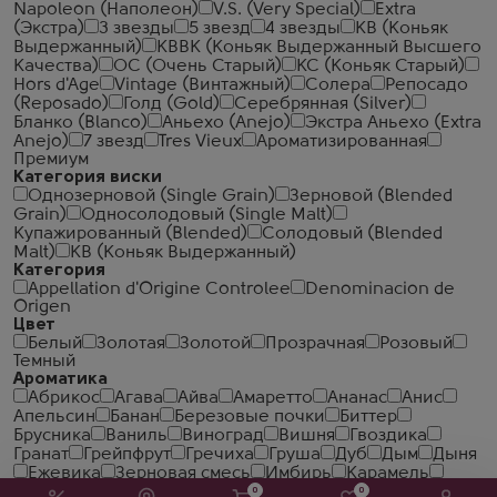
Napoleon (Наполеон)
V.S. (Very Special)
Extra
(Экстра)
3 звезды
5 звезд
4 звезды
КВ (Коньяк
Выдержанный)
КВВК (Коньяк Выдержанный Высшего
Качества)
ОС (Очень Старый)
КС (Коньяк Старый)
Hors d'Age
Vintage (Винтажный)
Солера
Репосадо
(Reposado)
Голд (Gold)
Серебрянная (Silver)
Бланко (Blanco)
Аньехо (Anejo)
Экстра Аньехо (Extra
Anejo)
7 звезд
Tres Vieux
Ароматизированная
Премиум
Категория виски
Однозерновой (Single Grain)
Зерновой (Blended
Grain)
Односолодовый (Single Malt)
Купажированный (Blended)
Солодовый (Blended
Malt)
КВ (Коньяк Выдержанный)
Категория
Appellation d'Origine Controlee
Denominacion de
Origen
Цвет
Белый
Золотая
Золотой
Прозрачная
Розовый
Темный
Ароматика
Абрикос
Агава
Айва
Амаретто
Ананас
Анис
Апельсин
Банан
Березовые почки
Биттер
Брусника
Ваниль
Виноград
Вишня
Гвоздика
Гранат
Грейпфрут
Гречиха
Груша
Дуб
Дым
Дыня
Ежевика
Зерновая смесь
Имбирь
Карамель
Кардамон
Кизил
Клубника
Клюква
Кокос
0
0