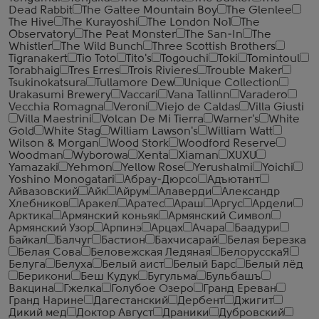
Dead Rabbit
The Galtee Mountain Boy
The Glenlee
The Hive
The Kurayoshi
The London №1
The
Observatory
The Peat Monster
The San-In
The
Whistler
The Wild Bunch
Three Scottish Brothers
Tigranakert
Tio Toto
Tito's
Togouchi
Toki
Tomintoul
Torabhaig
Tres Erres
Trois Rivieres
Trouble Maker
Tsukinokatsura
Tullamore Dew
Unique Collection
Urakasumi Brewery
Vaccari
Vana Tallinn
Varadero
Vecchia Romagna
Veroni
Viejo de Caldas
Villa Giusti
Villa Maestrini
Volcan De Mi Tierra
Warner's
White
Gold
White Stag
William Lawson's
William Watt
Wilson & Morgan
Wood Stork
Woodford Reserve
Woodman
Wyborowa
Xenta
Xiaman
XUXU
Yamazaki
Yehmon
Yellow Rose
Yerushalmi
Yoichi
Yoshino Monogatari
Абрау-Дюрсо
Адъютант
Айвазовский
Айк
Айрум
Алаверди
Александр
Хлебников
Аракел
Аратес
Араш
Аргус
Ардели
Арктика
Армянский коньяк
Армянский Символ
Армянский Узор
Арпинэ
Арцах
Ачара
Баадури
Байкал
Балчуг
Бастион
Бахчисарай
Белая Березка
Белая Сова
Беловежская Ледяная
БелорусскаЯ
Белуга
Белуха
Белый аист
Белый Барс
Белый лёд
Берикони
Беш Кудук
Бугульма
Бульбашъ
Вакцина
Гжелка
Голубое Озеро
Гранд Ереван
Гранд Нарине
Дагестанский
Дербент
Джигит
Дикий мед
Доктор Август
Драники
Дубровский