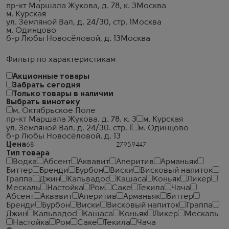
пр-кт Маршала Жукова, д. 78, к. 3
Москва
м. Курская
ул. Земляной Вал, д. 24/30, стр. 1
Москва
м. Одинцово
б-р Любы Новосёловой, д. 13
Москва
Фильтр по характеристикам
Акционные товары
Забрать сегодня
Только товары в наличии
Выбрать винотеку
м. Октябрьское Поле
пр-кт Маршала Жукова. д. 78. к. 3
м. Курская
ул. Земляной Вал. д. 24/30. стр. 1
м. Одинцово
б-р Любы Новосёловой. д. 13
Цена
Тип товара
Водка
Абсент
Аквавит
Аперитив
Арманьяк
Биттер
Бренди
Бурбон
Виски
Висковый напиток
Граппа
Джин
Кальвадос
Кашаса
Коньяк
Ликер
Мескаль
Настойка
Ром
Саке
Текила
Чача
Абсент
Аквавит
Аперитив
Арманьяк
Биттер
Бренди
Бурбон
Виски
Висковый напиток
Граппа
Джин
Кальвадос
Кашаса
Коньяк
Ликер
Мескаль
Настойка
Ром
Саке
Текила
Чача