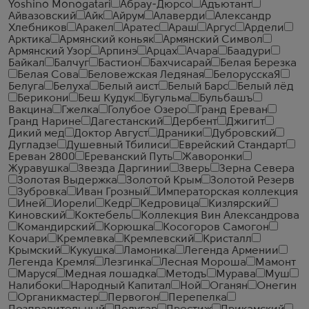
Yoshino Monogatari
Абрау-Дюрсо
Адъютант
Айвазовский
Айк
Айрум
Алаверди
Александр
Хлебников
Аракел
Аратес
Араш
Аргус
Ардели
Арктика
Армянский коньяк
Армянский Символ
Армянский Узор
Арпинэ
Арцах
Ачара
Баадури
Байкал
Балчуг
Бастион
Бахчисарай
Белая Березка
Белая Сова
Беловежская Ледяная
БелорусскаЯ
Белуга
Белуха
Белый аист
Белый Барс
Белый лёд
Берикони
Беш Кудук
Бугульма
Бульбашъ
Вакцина
Гжелка
Голубое Озеро
Гранд Ереван
Гранд Нарине
Дагестанский
Дербент
Джигит
Дикий мед
Доктор Август
Драники
Дубровский
Дугладзе
Душевный Тбилиси
Еврейский Стандарт
Ереван 2800
Ереванский Путь
Жаворонки
Журавушка
Звезда Даргинии
Зверь
Зерна Севера
Золотая Выдержка
Золотой Крым
Золотой Резерв
Зубровка
Иван Грозный
Императорская коллекция
Иней
Иорели
Кедр
Кедровица
Кизлярский
Киновский
Коктебель
Коллекция Вин Александрова
Командирский
Корюшка
Косогоров Самогон
Кочари
Кремлевка
Кремлевский
Кристалл
Крымский
Кукушка
Ламоника
Легенда Армении
Легенда Кремля
Лезгинка
Лесная Мороша
Мамонт
Маруся
Медная лошадка
Методъ
Мурава
Муш
Налибоки
Народный Капитал
Ной
Оганян
Онегин
Органикмастер
Первогон
Перепелка