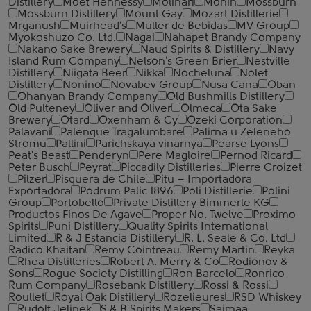
Distillery
Moet Hennessy
Molinari
Monin
Mossburn
Mossburn Distillery
Mount Gay
Mozart Distillerie
Mrganush
Muirhead's
Muller de Bebidas
MV Group
Myokoshuzo Co. Ltd.
Nagai
Nahapet Brandy Company
Nakano Sake Brewery
Naud Spirits & Distillery
Navy
Island Rum Company
Nelson's Green Brier
Nestville
Distillery
Niigata Beer
Nikka
Nocheluna
Nolet
Distillery
Nonino
Novabev Group
Nusa Cana
Oban
Ohanyan Brandy Company
Old Bushmills Distillery
Old Pulteney
Oliver and Oliver
Olmeca
Ota Sake
Brewery
Otard
Oxenham & Cy
Ozeki Corporation
Palavani
Palenque Tragalumbare
Palirna u Zeleneho
Stromu
Pallini
Parichskaya vinarnya
Pearse Lyons
Peat's Beast
Penderyn
Pere Magloire
Pernod Ricard
Peter Busch
Peyrat
Piccadily Distilleries
Pierre Croizet
Pilzer
Pisquera de Chile
Pitu – Importadora
Exportadora
Podrum Palic 1896
Poli Distillerie
Polini
Group
Portobello
Private Distillery Bimmerle KG
Productos Finos De Agave
Proper No. Twelve
Proximo
Spirits
Puni Distillery
Quality Spirits International
Limited
R & J Estancia Distillery
R. L. Seale & Co. Ltd
Radico Khaitan
Remy Cointreau
Remy Martin
Reyka
Rhea Distilleries
Robert A. Merry & Co
Rodionov &
Sons
Rogue Society Distilling
Ron Barcelo
Ronrico
Rum Company
Rosebank Distillery
Rossi & Rossi
Roullet
Royal Oak Distillery
Rozelieures
RSD Whiskey
Rudolf Jelinek
S & B Spirits Makers
Saimaa