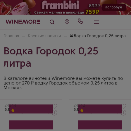
Главная
Крепкие напитки
🥃Водка Городок 0,25 литра
Водка Городок 0,25
литра
В каталоге винотеки Winemore вы можете купить по
цене от 270 ₽ водку Городок объемом 0,25 литра в
Москве.
Артикул
24344
Артикул
24342
5.0
5.0
Через 1-2 дня
Через 1-2 дня
Водка
Водка
Gorodok Soft
Gorodok Legkaya
Производитель
Производитель