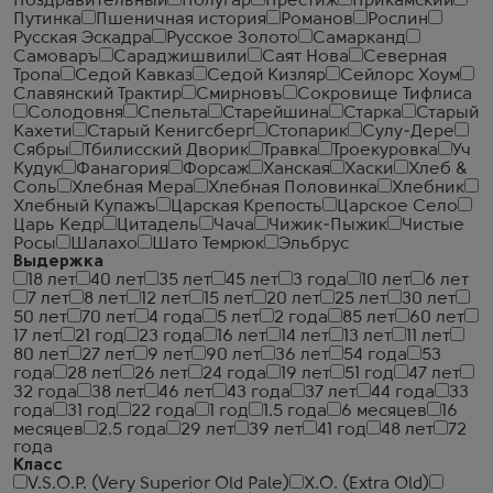
Поздравительный
Полугар
Престиж
Прикамский
Путинка
Пшеничная история
Романов
Рослин
Русская Эскадра
Русское Золото
Самарканд
Самоваръ
Сараджишвили
Саят Нова
Северная
Тропа
Седой Кавказ
Седой Кизляр
Сейлорс Хоум
Славянский Трактир
Смирновъ
Сокровище Тифлиса
Солодовня
Спельта
Старейшина
Старка
Старый
Кахети
Старый Кенигсберг
Стопарик
Сулу-Дере
Сябры
Тбилисский Дворик
Травка
Троекуровка
Уч
Кудук
Фанагория
Форсаж
Ханская
Хаски
Хлеб &
Соль
Хлебная Мера
Хлебная Половинка
Хлебник
Хлебный Купажъ
Царская Крепость
Царское Село
Царь Кедр
Цитадель
Чача
Чижик-Пыжик
Чистые
Росы
Шалахо
Шато Темрюк
Эльбрус
Выдержка
18 лет
40 лет
35 лет
45 лет
3 года
10 лет
6 лет
7 лет
8 лет
12 лет
15 лет
20 лет
25 лет
30 лет
50 лет
70 лет
4 года
5 лет
2 года
85 лет
60 лет
17 лет
21 год
23 года
16 лет
14 лет
13 лет
11 лет
80 лет
27 лет
9 лет
90 лет
36 лет
54 года
53
года
28 лет
26 лет
24 года
19 лет
51 год
47 лет
32 года
38 лет
46 лет
43 года
37 лет
44 года
33
года
31 год
22 года
1 год
1.5 года
6 месяцев
16
месяцев
2.5 года
29 лет
39 лет
41 год
48 лет
72
года
Класс
V.S.O.P. (Very Superior Old Pale)
X.O. (Extra Old)