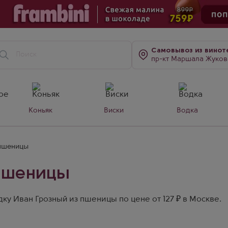
Самовывоз
из винот
пр-кт Маршала Жукова, д. 7
Коньяк
Виски
Водка
 пшеницы
 пшеницы
ку Иван Грозный из пшеницы по цене от 127 ₽ в Москве.