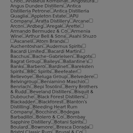
Cnoc
Anaseuli Kombinat
Angostura
Angus Dundee Distillers
Antica
Distilleria Petrone
Antica Distilleria
Quaglia
Appleton Estate
APU
Company
Aratta Distillery
Arcane
Arcon
Ardbeg
Aregak
Arette
Armando Bermudez & Co
Armenia
Wine
Arthur Bell & Sons
Asahi Shuzo
Ascaneli
Atom Brands
Auchentoshan
Audemus Spirits
Bacardi Limited
Bacardi Martini
Bacchus
Bache-Gabrielsen
Bagots
Bagrat Group
Baileys
Ballantine's
Banks
Barbero
Bardinet
Bareksten
Spirits
BBC Spirits
Beefeater
Bellevoye
Beluga Group
Belvedere
Belvingroup
Beniamino Maschio
Benriach
Bepi Tosolini
Berry Brothers
& Rudd
Beveland Distillers
Bisquit &
Dubouche
Black Forest Distillers
Blackadder
Blackforest
Blanton's
Distilling
Bleeding Heart Rum
Company
Bocchino
Bodegas
Barbadillo
Bolero & Co
Bombay
Sapphire Distillery
Botani Spirits
Boulard
Bowmore
Bresca Dorada
Bristol Classic Rum
Brugal & Co