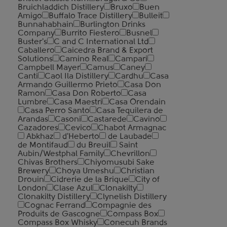
Bruichladdich Distillery
Bruxo
Buen
Amigo
Buffalo Trace Distillery
Bulleit
Bunnahabhain
Burlington Drinks
Company
Burrito Fiestero
Busnel
Buster's
C and C International Ltd
Caballero
Caicedra Brand & Export
Solutions
Camino Real
Campari
Campbell Mayer
Camus
Caney
Canti
Caol Ila Distillery
Cardhu
Casa
Armando Guillermo Prieto
Casa Don
Ramon
Casa Don Roberto
Casa
Lumbre
Casa Maestri
Casa Orendain
Casa Perro Santo
Casa Tequilera de
Arandas
Casoni
Castarede
Cavino
Cazadores
Cevico
Chabot Armagnac
Abkhaz
d'Heberto
de Laubade
de Montifaud
du Breuil
Saint
Aubin/Westphal Family
Chevrillon
Chivas Brothers
Chiyomusubi Sake
Brewery
Choya Umeshu
Christian
Drouin
Cidrerie de la Brique
City of
London
Clase Azul
Clonakilty
Clonakilty Distillery
Clynelish Distillery
Cognac Ferrand
Compagnie des
Produits de Gascogne
Compass Box
Compass Box Whisky
Conecuh Brands