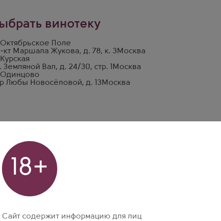
ыбрать винотеку
 Октябрьское Поле
-кт Маршала Жукова, д. 78, к. 3
Москва
 Курская
. Земляной Вал, д. 24/30, стр. 1
Москва
 Одинцово
р Любы Новосёловой, д. 13
Москва
18+
Сайт содержит информацию для лиц