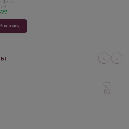
я
,
0,7 л
ный
 дня
В корзину
ры