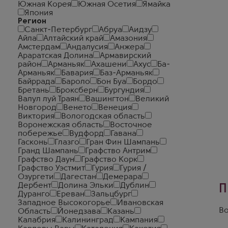
Южная Корея
Южная Осетия
Ямайка
Япония
Регион
Санкт-Петербург
Абруа
Аидзу
Айла
Алтайский край
Амазония
Амстердам
Андалусия
Анжера
Араратская Долина
Армавирский
район
Арманьяк
Ахашени
Ахус
Ба-
Арманьяк
Бавария
Баз-Арманьяк
Байррада
Бароло
Бон Буа
Бордо
Бретань
Броксберн
Бургундия
Валул луй Траян
Вашингтон
Великий
Новгород
Венето
Венеция
Виктория
Вологодская область
Воронежская область
Восточное
побережье
Вудфорд
Гавана
Гасконь
Глазго
Гран Фин Шампань
Гранд Шампань
Графство Антрим
Графство Даун
Графство Корк
Графство Уэстмит
Гурия
Гурия /
Озургети
Дагестан
Демерара
Дербент
Долина Эльки
Дублин
П
Дуранго
Ереван
Зальцбург
Западное Высокогорье
Ивановская
Во
Область
Йонедзава
Казань
Калабрия
Калининград
Кампания