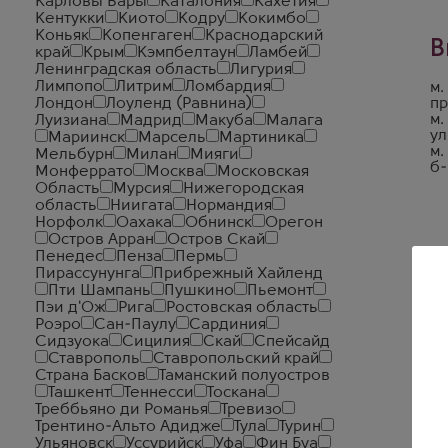
Карловы Вары
Каталония
Кахетия
Кентукки
Киото
Кодру
Кокимбо
Коньяк
Копенгаген
Краснодарский
В
край
Крым
Кэмпбелтаун
Ламбей
Ленинградская область
Лигурия
Лимпопо
Литрим
Ломбардия
м.
Лондон
Лоуленд (Равнина)
пр
м.
Луизиана
Мадрид
Макуба
Малага
ул
Мариинск
Марсель
Мартиника
м.
Мельбурн
Милан
Мияги
б-
Монферрато
Москва
Московская
Область
Мурсия
Нижегородская
область
Ниигата
Нормандия
Норфолк
Оахака
Обнинск
Орегон
Остров Арран
Остров Скай
Пенедес
Пенза
Пермь
Пирассунунга
Прибрежный Хайленд
Пти Шампань
Пушкино
Пьемонт
Пэи д'Ож
Рига
Ростовская область
Роэро
Сан-Паулу
Сардиния
Сидзуока
Сицилия
Скай
Спейсайд
Ставрополь
Ставропольский край
Страна Басков
Таманский полуостров
Ташкент
Теннесси
Тоскана
Треббьяно ди Романья
Тревизо
Трентино-Альто Адидже
Тула
Турин
Ульяновск
Уссурийск
Уфа
Фин Буа