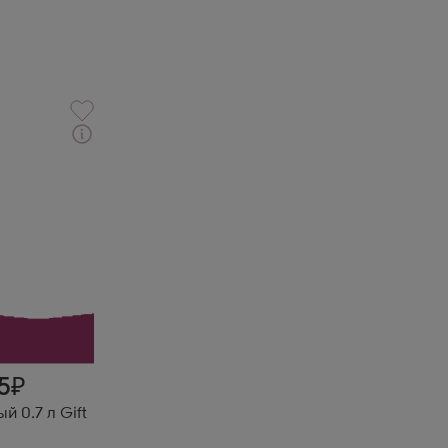
очной
ство
твительно
бладает
ом.
5
й 0.7 л Gift