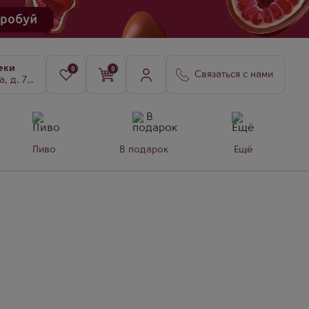
еки
0
0
Связаться с нами
8, к. 3
Пиво
В подарок
Ещё