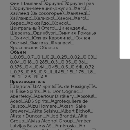
Фин Шампань
Фриули
Фриули Грав
Фриули-Венеция-Джулия
Хёго
Хайленд (Высокогорье)
Хайлэнд
Хайлэндс
Халиско
Ханой
Хего
Херес
Хоккайдо
Хонсю
Центральный Отаго
Цинандали
Шаранта
Эдинбург
Эмилия-Романья
Эхиме
Южная Каролина
Южная
Осетия
Ямагата
Яманаси
Ярославская Область
Объем
0.05
0.7
0.1
0.2
0.25
0.02
0.03
0.04
0.18
0.285
0.3
0.35
0.36
0.375
0.4
0.44
0.45
0.5
0.64
0.72
0.75
0.85
0.9
1
1.45
1.5
1.75
1.8
18
2
2.5
3
4.5
Производитель
Ладога
327 Spirits
A. de Fussigny
A.
H. Riise Spirits
A.E. Dor Cognac
Aberfeldy
Aberlour Distillery
Absolut
Aceo
ADS Spirits
Agrotequilera de
Jalisco
Aizu Homare
Akashi Sake
Brewery
Akita Seishu
Albert Bichot
Alistair Duncan
Allied Brands
Altia
Group
Alvisa Alcohol Group
Amber
Latvijas Balzams AS
Ambrosia
An