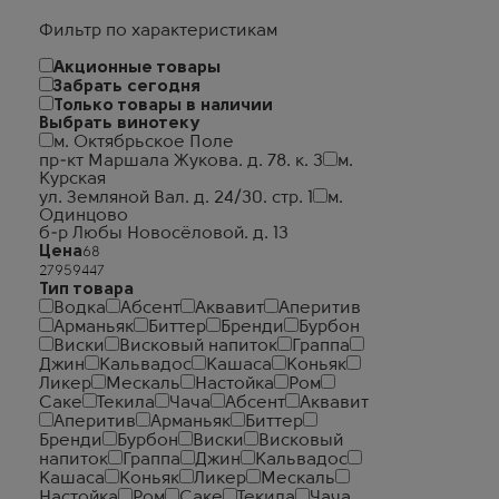
Фильтр по характеристикам
Акционные товары
Забрать сегодня
Только товары в наличии
Выбрать винотеку
м. Октябрьское Поле
пр-кт Маршала Жукова. д. 78. к. 3
м.
Курская
ул. Земляной Вал. д. 24/30. стр. 1
м.
Одинцово
б-р Любы Новосёловой. д. 13
Цена
Тип товара
Водка
Абсент
Аквавит
Аперитив
Арманьяк
Биттер
Бренди
Бурбон
Виски
Висковый напиток
Граппа
Джин
Кальвадос
Кашаса
Коньяк
Ликер
Мескаль
Настойка
Ром
Саке
Текила
Чача
Абсент
Аквавит
Аперитив
Арманьяк
Биттер
Бренди
Бурбон
Виски
Висковый
напиток
Граппа
Джин
Кальвадос
Кашаса
Коньяк
Ликер
Мескаль
Настойка
Ром
Саке
Текила
Чача