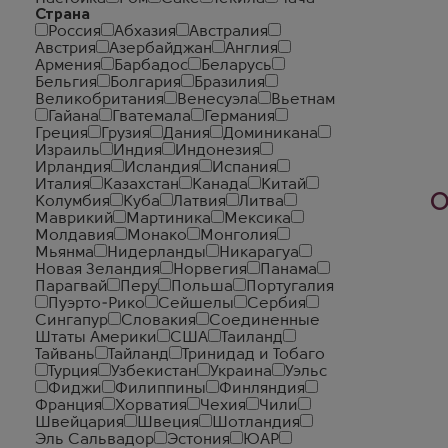
Страна
Россия
Абхазия
Австралия
Австрия
Азербайджан
Англия
Армения
Барбадос
Беларусь
Бельгия
Болгария
Бразилия
Великобритания
Венесуэла
Вьетнам
Гайана
Гватемала
Германия
Греция
Грузия
Дания
Доминикана
Израиль
Индия
Индонезия
Ирландия
Исландия
Испания
Италия
Казахстан
Канада
Китай
О
Колумбия
Куба
Латвия
Литва
Маврикий
Мартиника
Мексика
Молдавия
Монако
Монголия
Мьянма
Нидерланды
Никарагуа
Новая Зеландия
Норвегия
Панама
Парагвай
Перу
Польша
Португалия
Пуэрто-Рико
Сейшелы
Сербия
Сингапур
Словакия
Соединенные
Штаты Америки
США
Таиланд
Тайвань
Тайланд
Тринидад и Тобаго
Турция
Узбекистан
Украина
Уэльс
Фиджи
Филиппины
Финляндия
Франция
Хорватия
Чехия
Чили
Швейцария
Швеция
Шотландия
Эль Сальвадор
Эстония
ЮАР