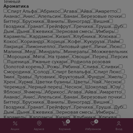
Темный
Ароматика
Спирт Альфа
Абрикос
Агава
Айва
Амаретто
Ананас
Анис
Апельсин
Банан
Березовые почки
Биттер
Брусника
Ваниль
Виноград
Вишня
Гвоздика
Гранат
Грейпфрут
Гречиха
Груша
Дуб
Дым
Дыня
Ежевика
Зерновая смесь
Имбирь
Карамель
Кардамон
Кизил
Клубника
Клюква
Кокос
Кориандр
Корица
Кофе
Кукуруза
Лайм
Лакрица
Лимончелло
Липовый цвет
Личи
Люкс
Малина
Мед
Миндаль
Минералы
Можжевельник
Морошка
Мята
На траве
Овощи
Перец
Персик
Пшеница
Ржаные сухари
Родиола розовая
(Золотой корень)
Рожь
Рябина
Слива
Сливки
Смородина
Солод
Спирт Белальфа
Спирт Люкс
Тмин
Травы
Тутовник
Фруктовый
Фундук
Хмель
Хрен
Хурма
Цветки бузины
Цветы
Чай
Чеcнок
Черемша
Черный перец
Чеснок
Шоколад
Юзу
Яблоко
Ячмень
Абрикос
Агава
Айва
Амаретто
Ананас
Анис
Апельсин
Банан
Березовые почки
Биттер
Брусника
Ваниль
Виноград
Вишня
Гвоздика
Гранат
Грейпфрут
Гречиха
Груша
Дуб
Дым
Дыня
Ежевика
Зерновая смесь
Имбирь
Карамель
Кардамон
Кизил
Клубника
Клюква
0
0
Кокос
Кориандр
Корица
Кофе
Кукуруза
Лайм
Лакрица
Лимончелло
Липовый цвет
Личи
Люкс
Акции
Адреса
Корзина
Избранное
Вход
Малина
Мед
Миндаль
Минералы
Можжевельник