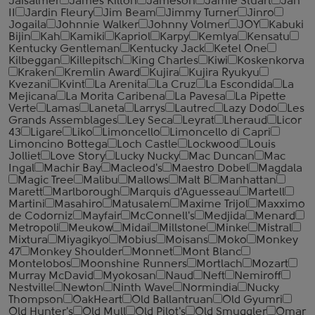
Jaisalmer
James Kilton
Jameson
Jamie Stuart
Jan
II
Jardin Fleury
Jim Beam
Jimmy Turner
Jinro
Jogaila
Johnnie Walker
Johnny Volmer
JOY
Kabuki
Bijin
Kah
Kamiki
Kapriol
Karpy
Kemlya
Kensatu
Kentucky Gentleman
Kentucky Jack
Ketel One
Kilbeggan
Killepitsch
King Charles
Kiwi
Koskenkorva
Kraken
Kremlin Award
Kujira
Kujira Ryukyu
Kvezani
Kvint
La Arenita
La Cruz
La Escondida
La
Mejicana
La Morita Caribena
La Pavesa
La Pipette
Verte
Lamas
Laneta
Larrys
Lautrec
Lazy Dodo
Les
Grands Assemblages
Ley Seca
Leyrat
Lheraud
Licor
43
Ligare
Liko
Limoncello
Limoncello di Capri
Limoncino Bottega
Loch Castle
Lockwood
Louis
Jolliet
Love Story
Lucky Nucky
Mac Duncan
Mac
Ingal
Machir Bay
Macleod's
Maestro Dobel
Magdala
Magic Tree
Malibu
Mallows
Malt B
Manhattan
Marett
Marlborough
Marquis d'Aguesseau
Martell
Martini
Masahiro
Matusalem
Maxime Trijol
Maxximo
de Codorniz
Mayfair
McConnell's
Medjida
Menard
Metropoli
Meukow
Midai
Millstone
Minke
Mistral
Mixtura
Miyagikyo
Mobius
Moisans
Moko
Monkey
47
Monkey Shoulder
Monnet
Mont Blanc
Montelobos
Moonshine Runners
Mortlach
Mozart
Murray McDavid
Myokosan
Naud
Neft
Nemiroff
Nestville
Newton
Ninth Wave
Normindia
Nucky
Thompson
OakHeart
Old Ballantruan
Old Gyumri
Old Hunter's
Old Mull
Old Pilot's
Old Smuggler
Omar