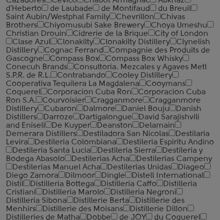
Cazadores
Cevico
Chabot Armagnac
Abkhaz
d'Heberto
de Laubade
de Montifaud
du Breuil
Saint Aubin/Westphal Family
Chevrillon
Chivas
Brothers
Chiyomusubi Sake Brewery
Choya Umeshu
Christian Drouin
Cidrerie de la Brique
City of London
Clase Azul
Clonakilty
Clonakilty Distillery
Clynelish
Distillery
Cognac Ferrand
Compagnie des Produits de
Gascogne
Compass Box
Compass Box Whisky
Conecuh Brands
Consultoria. Mezcales y Agaves Metl
S.P.R. de R.L.
Contrabando
Cooley Distillery
Cooperativa Tequilera La Magdalena
Cooymans
Coquerel
Corporacion Cuba Ron
Corporacion Cuba
Ron S.A.
Courvoisier
Cragganmore
Cragganmore
Distillery
Cubaron
Dalmore
Daniel Bouju
Danish
Distillers
Darroze
Dartigalongue
David Sarajishvili
and Eniseli
De Kuyper
Deanston
Delamain
Demerara Distillers
Destiladora San Nicolas
Destilaria
Levira
Destileria Colombiana
Destileria Espiritu Andino
Destileria Santa Lucia
Destileria Sierra
Destileria y
Bodega Abasolo
Destilerias Acha
Destilerias Campeny
Destilerias Manuel Acha
Destilerias Unidas
Diageo
Diego Zamora
Dilmoor
Dingle
Distell International
Distil
Distilleria Bottega
Distilleria Caffo
Distilleria
Cristiani
Distilleria Marolo
Distilleria Negroni
Distilleria Sibona
Distillerie Berta
Distillerie des
Menhirs
Distillerie des Moisans
Distillerie Dillon
Distilleries de Matha
Dobbe
de JOY
du Coquerel