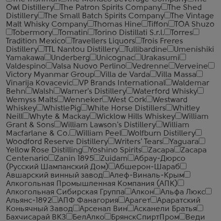
Owl Distillery
The Patron Spirits Company
The Shed
Distillery
The Small Batch Spirits Company
The Vintage
Malt Whisky Company
Thomas Hine
Tiffon
TOA Shuzo
Tobermory
Tomatin
Torino Distillati S.r.l.
Torres
Tradition Mexico
Travellers Liquors
Trois Freres
Distillery
TTL Nantou Distillery
Tullibardine
Umenishiki
Yamakawa
Underberg
Unicognac
Urakasumi
Valdespino
Valsa Nuovo Perlino
Vedrenne
Verveine
Victory Myanmar Group
Villa de Varda
Villa Massa
Vinarija Kovacevic
VP Brands International
Waldemar
Behn
Walsh
Warner's Distillery
Waterford Whisky
Wemyss Malts
Wenneker
West Cork
Westward
Whiskey
WhistlePig
White Horse Distillers
Whitley
Neill
Whyte & Mackay
Wicklow Hills Whiskey
William
Grant & Sons
William Lawson's Distillery
William
Macfarlane & Co.
William Peel
Wolfburn Distillery
Woodford Reserve Distillery
Writers' Tears
Yaguara
Yellow Rose Distilling
Yoshino Spirits
Zacapa
Zacapa
Centenario
Zanin 1895
Zuidam
Абрау-Дюрсо
(Русский Шампанский Дом)
Абшерон-Шараб
Авшарский винный завод
Алеф-Виналь-Крым
Алкогольная Промышленная Компания (АПК)
Алкогольная Сибирская Группа
Алкон
Альфа Люкс
Альянс-1892
АПФ Фанагория
Арагет
Араратский
Коньячный Завод
Арсенал Вин
Асканели Братья
Бахчисарай ВКЗ
БелАлко
БрянскСпиртПром
Веди