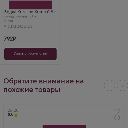
Бренд
Kurai
Регион
Водка Kurai on Kumis 0.5 л
Уфа
Водка
,
Россия
,
0,5 л
Глеб Ж.
Kurai
Курай на кумысе —
очень необычно и
круто! Вкус
уникальный,
792
мягкость
запредельная,
рекомендую
попробовать.
Узнать о поступлении
Обратите внимание на
похожие товары
Артикул
26120
5.0
Через 1-2 дня
Водка