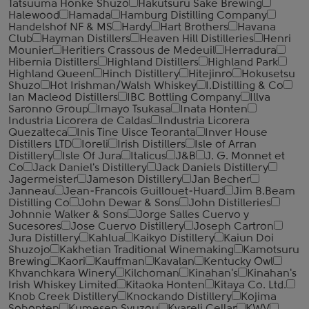
Tatsuuma Honke Shuzo
Hakutsuru Sake Brewing
Halewood
Hamada
Hamburg Distilling Company
Handelshof NF & MS
Hardy
Hart Brothers
Havana
Club
Hayman Distillers
Heaven Hill Distilleries
Henri
Mounier
Heritiers Crassous de Medeuil
Herradura
Hibernia Distillers
Highland Distillers
Highland Park
Highland Queen
Hinch Distillery
Hitejinro
Hokusetsu
Shuzo
Hot Irishman/Walsh Whiskey
I.Distilling & Co
Ian Macleod Distillers
IBC Bottling Company
Illva
Saronno Group
Imayo Tsukasa
Inata Honten
Industria Licorera de Caldas
Industria Licorera
Quezalteca
Inis Tine Uisce Teoranta
Inver House
Distillers LTD
Ioreli
Irish Distillers
Isle of Arran
Distillery
Isle Of Jura
Italicus
J&B
J. G. Monnet et
Co
Jack Daniel's Distillery
Jack Daniels Distillery
Jagermeister
Jameson Distillery
Jan Becher
Janneau
Jean-Francois Guillouet-Huard
Jim B.Beam
Distilling Co
John Dewar & Sons
John Distilleries
Johnnie Walker & Sons
Jorge Salles Cuervo y
Sucesores
Jose Cuervo Distillery
Joseph Cartron
Jura Distillery
Kahlua
Kaikyo Distillery
Kaiun Doi
Shuzojo
Kakhetian Traditional Winemaking
Kamotsuru
Brewing
Kaori
Kauffman
Kavalan
Kentucky Owl
Khvanchkara Winery
Kilchoman
Kinahan's
Kinahan's
Irish Whiskey Limited
Kitaoka Honten
Kitaya Co. Ltd.
Knob Creek Distillery
Knockando Distillery
Kojima