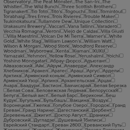
Observatory
The Peat Monster
The San-In
The
Whistler
The Wild Bunch
Three Scottish Brothers
Tigranakert
Tio Toto
Tito's
Togouchi
Toki
Tomintoul
Torabhaig
Tres Erres
Trois Rivieres
Trouble Maker
Tsukinokatsura
Tullamore Dew
Unique Collection
Urakasumi Brewery
Vaccari
Vana Tallinn
Varadero
Vecchia Romagna
Veroni
Viejo de Caldas
Villa Giusti
Villa Maestrini
Volcan De Mi Tierra
Warner's
White
Gold
White Stag
William Lawson's
William Watt
Wilson & Morgan
Wood Stork
Woodford Reserve
Woodman
Wyborowa
Xenta
Xiaman
XUXU
Yamazaki
Yehmon
Yellow Rose
Yerushalmi
Yoichi
Yoshino Monogatari
Абрау-Дюрсо
Адъютант
Айвазовский
Айк
Айрум
Алаверди
Александр
Хлебников
Аракел
Аратес
Араш
Аргус
Ардели
Арктика
Армянский коньяк
Армянский Символ
Армянский Узор
Арпинэ
Архангельская
Арцах
Ачара
Баадури
Бастион
Бахчисарай
Белая Березка
Белая Сова
Беловежская Ледяная
БелорусскаЯ
Белуга
Белый аист
Белый Барс
Берикони
Беш
Кудук
Бугульма
Бульбашъ
Вакцина
Воздух
Воронецкая
Гжелка
Голубое Озеро
Городок
Гранд
Ереван
Гранд Нарине
Дагестанский
Дербент
Деревенька
Джигит
Доктор Август
Драники
Дубровский
Дугладзе
Душевный Тбилиси
Еврейский Стандарт
Ереван 2800
Ереванский Путь