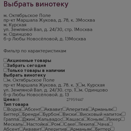
Выбрать винотеку
м. Октябрьское Поле
пр-кт Маршала Жукова, д. 78, к. 3
Москва
м. Курская
ул. Земляной Вал, д. 24/30, стр. 1
Москва
м. Одинцово
б-р Любы Новосёловой, д. 13
Москва
Фильтр по характеристикам
Акционные товары
Забрать сегодня
Только товары в наличии
Выбрать винотеку
м. Октябрьское Поле
пр-кт Маршала Жукова. д. 78. к. 3
м. Курская
ул. Земляной Вал. д. 24/30. стр. 1
м. Одинцово
б-р Любы Новосёловой. д. 13
Цена
Тип товара
Водка
Абсент
Аквавит
Аперитив
Арманьяк
Биттер
Бренди
Бурбон
Виски
Висковый напиток
Граппа
Джин
Кальвадос
Кашаса
Коньяк
Ликер
Мескаль
Настойка
Ром
Саке
Текила
Чача
Абсент
Аквавит
Аперитив
Арманьяк
Биттер