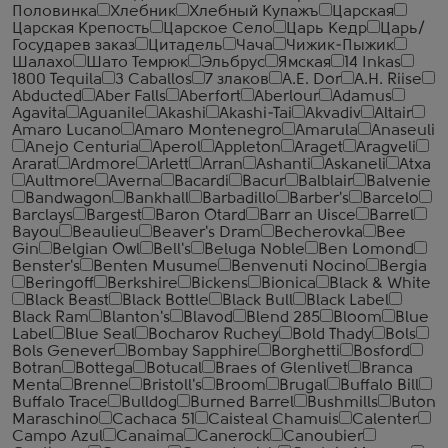
Половинка
Хлебник
Хлебный Купажъ
Царская
Царская Крепость
Царское Село
Царь Кедр
Царь/
Государев заказ
Цитадель
Чача
Чижик-Пыжик
Шалахо
Шато Темрюк
Эльбрус
Ямская
14 Inkas
1800 Tequila
3 Caballos
7 злаков
A.E. Dor
A.H. Riise
Abducted
Aber Falls
Aberfort
Aberlour
Adamus
Agavita
Aguanile
Akashi
Akashi-Tai
Akvadiv
Altair
Amaro Lucano
Amaro Montenegro
Amarula
Anaseuli
Anejo Centuria
Aperol
Appleton
Araget
Aragveli
Ararat
Ardmore
Arlett
Arran
Ashanti
Askaneli
Atxa
Aultmore
Averna
Bacardi
Bacur
Balblair
Balvenie
Bandwagon
Bankhall
Barbadillo
Barber's
Barcelo
Barclays
Bargest
Baron Otard
Barr an Uisce
Barrel
Bayou
Beaulieu
Beaver's Dram
Becherovka
Bee
Gin
Belgian Owl
Bell's
Beluga Noble
Ben Lomond
Benster's
Benten Musume
Benvenuti Nocino
Bergia
Beringoff
Berkshire
Bickens
Bionica
Black & White
Black Beast
Black Bottle
Black Bull
Black Label
Black Ram
Blanton's
Blavod
Blend 285
Bloom
Blue
Label
Blue Seal
Bocharov Ruchey
Bold Thady
Bols
Bols Genever
Bombay Sapphire
Borghetti
Bosford
Botran
Bottega
Botucal
Braes of Glenlivet
Branca
Menta
Brenne
Bristoll's
Broom
Brugal
Buffalo Bill
Buffalo Trace
Bulldog
Burned Barrel
Bushmills
Buton
Maraschino
Cachaca 51
Caisteal Chamuis
Calenter
Campo Azul
Canaima
Canerock
Canoubier