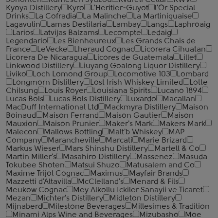
Sohonten
Kumesen Syuzou
Kvareli Cellar
KWV
Kyoya Distillery
Kyro
L'Heritier-Guyot
l'Or Special
Drinks
La Cofradia
La Malinche
La Martiniquaise
Lagavulin
Lamas Destilaria
Lambay
Langs
Laphroaig
Larios
Latvijas Balzams
Lecompte
Ledaig
Legendario
Les Bienheureux
Les Grands Chais de
France
LeVecke
Lheraud Cognac
Licorera Cihuatan
Licorera De Nicaragua
Licores de Guatemala
Lillet
Linkwood Distillery
Liuyang Goalong Liquor Distillery
Liviko
Loch Lomond Group
Locomotive 103
Lombard
Longmorn Distillery
Lost Irish Whiskey Limited
Lotte
Chilsung
Louis Royer
Louisiana Spirits
Lucano 1894
Lucas Bols
Lucas Bols Distillery
Luxardo
Macallan
MacDuff International Ltd
Mackmyra Distillery
Maison
Boinaud
Maison Ferrand
Maison Gautier
Maison
Mauxion
Maison Prunier
Maker's Mark
Makers Mark
Malecon
Mallows Bottling
Malt'b Whiskey
MAP
Company
Marancheville
Marcati
Marie Brizard
Markus Wieser
Mars Shinshu Distillery
Martell & Co
Martin Miller's
Masahiro Distillery
Massenez
Masuda
Tokubee Shoten
Matsui Shuzo
Matusalem and Co
Maxime Trijol Cognac
Maximus
Mayfair Brands
Mazzetti d'Altavilla
McClelland's
Menard & Fils
Meukow Cognac
Mey Alkollu Ickiler Sanayii ve Ticaret
Mezan
Michter's Distillery
Midleton Distillery
Mijnaberd
Milestone Beverages
Millesimes & Tradition
Minami Alps Wine and Beverages
Mizubasho
Moe