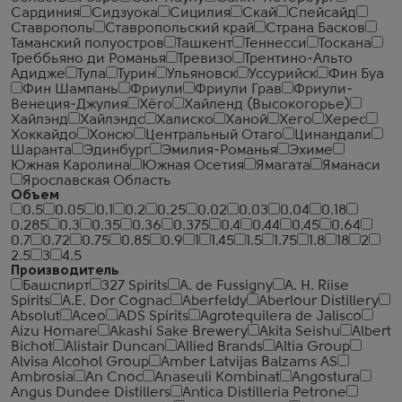
Сардиния
Сидзуока
Сицилия
Скай
Спейсайд
Ставрополь
Ставропольский край
Страна Басков
Таманский полуостров
Ташкент
Теннесси
Тоскана
Треббьяно ди Романья
Тревизо
Трентино-Альто
Адидже
Тула
Турин
Ульяновск
Уссурийск
Фин Буа
Фин Шампань
Фриули
Фриули Грав
Фриули-
Венеция-Джулия
Хёго
Хайленд (Высокогорье)
Хайлэнд
Хайлэндс
Халиско
Ханой
Хего
Херес
Хоккайдо
Хонсю
Центральный Отаго
Цинандали
Шаранта
Эдинбург
Эмилия-Романья
Эхиме
Южная Каролина
Южная Осетия
Ямагата
Яманаси
Ярославская Область
Объем
0.5
0.05
0.1
0.2
0.25
0.02
0.03
0.04
0.18
0.285
0.3
0.35
0.36
0.375
0.4
0.44
0.45
0.64
0.7
0.72
0.75
0.85
0.9
1
1.45
1.5
1.75
1.8
18
2
2.5
3
4.5
Производитель
Башспирт
327 Spirits
A. de Fussigny
A. H. Riise
Spirits
A.E. Dor Cognac
Aberfeldy
Aberlour Distillery
Absolut
Aceo
ADS Spirits
Agrotequilera de Jalisco
Aizu Homare
Akashi Sake Brewery
Akita Seishu
Albert
Bichot
Alistair Duncan
Allied Brands
Altia Group
Alvisa Alcohol Group
Amber Latvijas Balzams AS
Ambrosia
An Cnoc
Anaseuli Kombinat
Angostura
Angus Dundee Distillers
Antica Distilleria Petrone