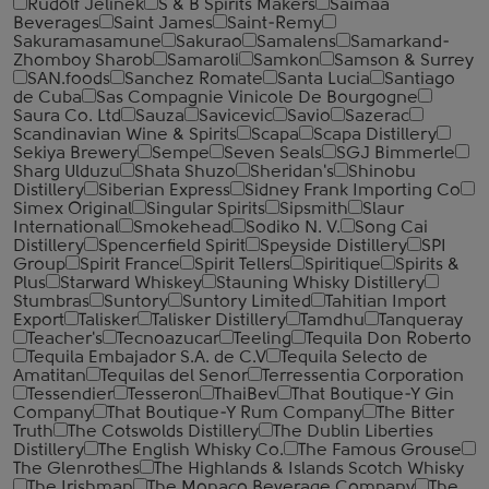
Rudolf Jelinek
S & B Spirits Makers
Saimaa
Beverages
Saint James
Saint-Remy
Sakuramasamune
Sakurao
Samalens
Samarkand-
Zhomboy Sharob
Samaroli
Samkon
Samson & Surrey
SAN.foods
Sanchez Romate
Santa Lucia
Santiago
de Cuba
Sas Compagnie Vinicole De Bourgogne
Saura Co. Ltd
Sauza
Savicevic
Savio
Sazerac
Scandinavian Wine & Spirits
Scapa
Scapa Distillery
Sekiya Brewery
Sempe
Seven Seals
SGJ Bimmerle
Sharg Ulduzu
Shata Shuzo
Sheridan's
Shinobu
Distillery
Siberian Express
Sidney Frank Importing Co
Simex Original
Singular Spirits
Sipsmith
Slaur
International
Smokehead
Sodiko N. V.
Song Cai
Distillery
Spencerfield Spirit
Speyside Distillery
SPI
Group
Spirit France
Spirit Tellers
Spiritique
Spirits &
Plus
Starward Whiskey
Stauning Whisky Distillery
Stumbras
Suntory
Suntory Limited
Tahitian Import
Export
Talisker
Talisker Distillery
Tamdhu
Tanqueray
Teacher's
Tecnoazucar
Teeling
Tequila Don Roberto
Tequila Embajador S.A. de C.V
Tequila Selecto de
Amatitan
Tequilas del Senor
Terressentia Corporation
Tessendier
Tesseron
ThaiBev
That Boutique-Y Gin
Company
That Boutique-Y Rum Company
The Bitter
Truth
The Cotswolds Distillery
The Dublin Liberties
Distillery
The English Whisky Co.
The Famous Grouse
The Glenrothes
The Highlands & Islands Scotch Whisky
The Irishman
The Monaco Beverage Company
The