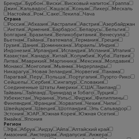
Бренди
Бурбон
Виски
Висковый напиток
Граппа
Джин
Кальвадос
Кашаса
Коньяк
Ликер
Мескаль
Настойка
Ром
Саке
Текила
Чача
Страна
Россия
Абхазия
Австралия
Австрия
Азербайджан
Англия
Армения
Барбадос
Беларусь
Бельгия
Болгария
Бразилия
Великобритания
Венесуэла
Вьетнам
Гайана
Гватемала
Германия
Греция
Грузия
Дания
Доминикана
Израиль
Индия
Индонезия
Ирландия
Исландия
Испания
Италия
Казахстан
Канада
Китай
Колумбия
Куба
Латвия
Литва
Маврикий
Мартиника
Мексика
Молдавия
Монако
Монголия
Мьянма
Нидерланды
Никарагуа
Новая Зеландия
Норвегия
Панама
Парагвай
Перу
Польша
Португалия
Пуэрто-Рико
Сейшелы
Сербия
Сингапур
Словакия
Соединенные Штаты Америки
США
Таиланд
Тайвань
Тайланд
Тринидад и Тобаго
Турция
Узбекистан
Украина
Уэльс
Фиджи
Филиппины
Финляндия
Франция
Хорватия
Чехия
Чили
Швейцария
Швеция
Шотландия
Эль Сальвадор
Эстония
ЮАР
Южная Корея
Южная Осетия
Ямайка
Япония
Регион
Уфа
Абруа
Аидзу
Айла
Алтайский край
Амазония
Амстердам
Андалусия
Анжера