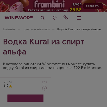
Главная
Крепкие напитки
Водка Kurai из спирт альфа
Водка Kurai из спирт
альфа
В каталоге винотеки Winemore вы можете купить
водку Kurai из спирт альфа по цене за 792 ₽ в Москве.
Артикул
28167
5.0
Водка
Курай на Кумысе
Производитель
Башспирт