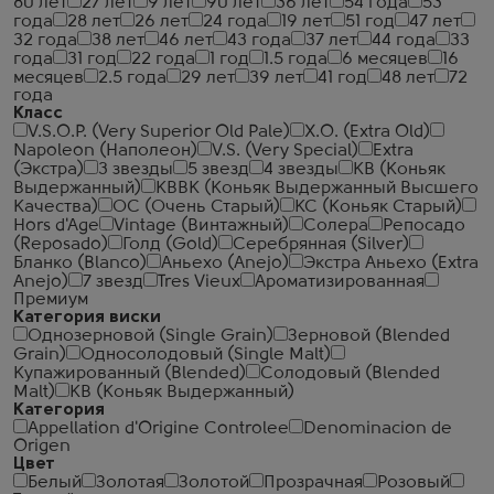
80 лет
27 лет
9 лет
90 лет
36 лет
54 года
53
года
28 лет
26 лет
24 года
19 лет
51 год
47 лет
32 года
38 лет
46 лет
43 года
37 лет
44 года
33
года
31 год
22 года
1 год
1.5 года
6 месяцев
16
месяцев
2.5 года
29 лет
39 лет
41 год
48 лет
72
года
Класс
V.S.O.P. (Very Superior Old Pale)
X.O. (Extra Old)
Napoleon (Наполеон)
V.S. (Very Special)
Extra
(Экстра)
3 звезды
5 звезд
4 звезды
КВ (Коньяк
Выдержанный)
КВВК (Коньяк Выдержанный Высшего
Качества)
ОС (Очень Старый)
КС (Коньяк Старый)
Hors d'Age
Vintage (Винтажный)
Солера
Репосадо
(Reposado)
Голд (Gold)
Серебрянная (Silver)
Бланко (Blanco)
Аньехо (Anejo)
Экстра Аньехо (Extra
Anejo)
7 звезд
Tres Vieux
Ароматизированная
Премиум
Категория виски
Однозерновой (Single Grain)
Зерновой (Blended
Grain)
Односолодовый (Single Malt)
Купажированный (Blended)
Солодовый (Blended
Malt)
КВ (Коньяк Выдержанный)
Категория
Appellation d'Origine Controlee
Denominacion de
Origen
Цвет
Белый
Золотая
Золотой
Прозрачная
Розовый