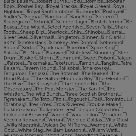
Black Balsam
Robert Burns
Roku
Romios
Rooster
Rojo
Roshel Bay
Royal Brackla
Royal Green
Royal
Highland
Royal Ranthambore
Rumundo
Rustaveli
Sadler's
Saimaa
Sambuca
SangSom
Santero
Scapegrace
Schmidt
Schnee Jager
Scotch Terrier
Se
Busca
Sea Witch
Select Aperitivo
Seven Tails
Shark
Tooth
Sheep Dip
Sherlock
Shin
Shinobu
Sierra
Silver Seal
Silvermalt
Singleton
Sinner
Sir Clark
SKYY
Smokestack
Smokey Joe
Smola
Soberano
Solera
Sorbet
Sparkman
Sperone
Spice King
Spisska
St. Graal
Starward
Stateless
Stauning
Steel
Drum
Stoker
Storm
Summum
Sweet Poison
Taigun
Taisteal
Takamaka
Taketsuru
Tamdhu
Tanglin
Tatra
Balsam
Tavern Hound
Tbilisoba
Tchaikovsky
Tengumai
Tenjaku
The Botanist
The Busker
The
Dead Rabbit
The Galtee Mountain Boy
The Glenlee
The Hive
The Kurayoshi
The London №1
The
Observatory
The Peat Monster
The San-In
The
Whistler
The Wild Bunch
Three Scottish Brothers
Tigranakert
Tio Toto
Tito's
Togouchi
Toki
Tomintoul
Torabhaig
Tres Erres
Trois Rivieres
Trouble Maker
Tsukinokatsura
Tullamore Dew
Unique Collection
Urakasumi Brewery
Vaccari
Vana Tallinn
Varadero
Vecchia Romagna
Veroni
Viejo de Caldas
Villa Giusti
Villa Maestrini
Volcan De Mi Tierra
Warner's
White
Gold
White Stag
William Lawson's
William Watt
Wilson & Morgan
Wood Stork
Woodford Reserve