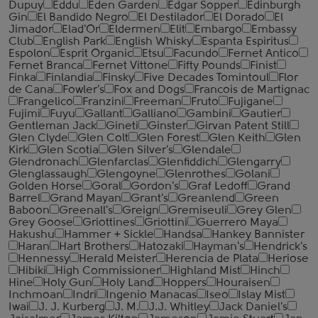
Dupuy
Eddu
Eden Garden
Edgar Sopper
Edinburgh
Gin
El Bandido Negro
El Destilador
El Dorado
El
Jimador
Elad'Or
Eldermen
Elit
Embargo
Embassy
Club
English Park
English Whisky
Espanta Espiritus
Espolon
Esprit Organic
Etsu
Facundo
Fernet Antico
Fernet Branca
Fernet Vittone
Fifty Pounds
Finist
Finka
Finlandia
Finsky
Five Decades Tomintoul
Flor
de Cana
Fowler's
Fox and Dogs
Francois de Martignac
Frangelico
Franzini
Freeman
Fruto
Fujigane
Fujimi
Fuyu
Gallant
Galliano
Gambini
Gautier
Gentleman Jack
Gineti
Ginster
Girvan Patent Still
Glen Clyde
Glen Colt
Glen Forest
Glen Keith
Glen
Kirk
Glen Scotia
Glen Silver's
Glendale
Glendronach
Glenfarclas
Glenfiddich
Glengarry
Glenglassaugh
Glengoyne
Glenrothes
Golani
Golden Horse
Goral
Gordon's
Graf Ledoff
Grand
Barrel
Grand Mayan
Grant's
Greanlend
Green
Baboon
Greenall's
Greign
Gremiseuli
Grey Glen
Grey Goose
Griottines
Griottini
Guerrero Maya
Hakushu
Hammer + Sickle
Handsa
Hankey Bannister
Haran
Hart Brothers
Hatozaki
Hayman's
Hendrick's
Hennessy
Herald Meister
Herencia de Plata
Heriose
Hibiki
High Commissioner
Highland Mist
Hinch
Hine
Holy Gun
Holy Land
Hoppers
Houraisen
Inchmoan
Indri
Ingenio Manacas
Iseo
Islay Mist
Iwai
J. J. Kurberg
J. M.
J.J. Whitley
Jack Daniel's