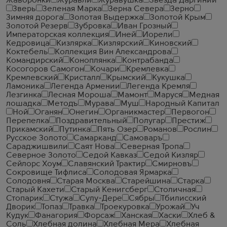
Жаворонки
Журавли
Журавушка
Звезда Даргинии
Зверь
Зеленая Марка
Зерна Севера
Зерно
Зимняя дорога
Золотая Выдержка
Золотой Крым
Золотой Резерв
Зубровка
Иван Грозный
Императорская коллекция
Иней
Иорели
Кедровица
Кизлярка
Кизлярский
Киновский
Коктебель
Коллекция Вин Александрова
Командирский
Коноплянка
Контрабанда
Косогоров Самогон
Кочари
Кремлевка
Кремлевский
Кристалл
Крымский
Кукушка
Ламоника
Легенда Армении
Легенда Кремля
Лезгинка
Лесная Мороша
Мамонт
Маруся
Медная
лошадка
Методъ
Мурава
Муш
Народный Капитал
Ной
Оганян
Онегин
Органикмастер
Первогон
Перепелка
Поздравительный
Полугар
Престиж
Прикамский
Путинка
Пять Озер
Романов
Рослин
Русское Золото
Самарканд
Самоваръ
Сараджишвили
Саят Нова
Северная Тропа
Северное Золото
Седой Кавказ
Седой Кизляр
Сейлорс Хоум
Славянский Трактир
Смирновъ
Сокровище Тифлиса
Солодовая Ярмарка
Солодовня
Старая Москва
Старейшина
Старка
Старый Кахети
Старый Кенигсберг
Столичная
Стопарик
Стужа
Сулу-Дере
Сябры
Тбилисский
Дворик
Топаз
Травка
Троекуровка
Урожай
Уч
Кудук
Фанагория
Форсаж
Ханская
Хаски
Хлеб &
Соль
Хлебная долина
Хлебная Мера
Хлебная