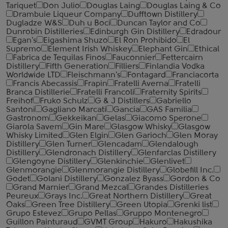
Tariquet
Don Julio
Douglas Laing
Douglas Laing & Co
Drambuie Liqueur Company
Dufftown Distillery
Dugladze W&S
Duh u Boci
Duncan Taylor and Co
Dunrobin Distilleries
Edinburgh Gin Distillery
Edradour
Egan's
Eigashima Shuzo
El Ron Prohibido
El
Supremo
Element Irish Whiskey
Elephant Gin
Ethical
Fabrica de Tequilas Finos
Fauconnier
Fettercairn
Distillery
Fifth Generation
Filliers
Finlandia Vodka
Worldwide LTD
Fleischmann's
Fontagard
Franciacorta
Francis Abecassis
Frapin
Fratelli Averna
Fratelli
Branca Distillerie
Fratelli ‎Francoli
Fraternity Spirits
Freihof
Fruko Schulz
G & J Distillers
Gabriello
Santoni
Gagliano Marcati
Gancia
GAS Familia
Gastronom
Gekkeikan
Gelas
Giacomo Sperone
Giarola Savem
Gin Mare
Glasgow Whisky
Glasgow
Whisky Limited
Glen Elgin
Glen Garioch
Glen Moray
Distillery
Glen Turner
Glencadam
Glendalough
Distillery
Glendronach Distillery
Glenfarclas Distillery
Glengoyne Distillery
Glenkinchie
Glenlivet
Glenmorangie
Glenmorangie Distillery
Globefill Inc.
Godet
Golani Distillery
Gonzalez Byass
Gordon & Co
Grand Marnier
Grand Mezcal
Grandes Distilleries
Peureux
Grays Inc.
Great Northern Distillery
Great
Oaks
Green Tree Distillery
Green Utopia
Grenki list
Grupo Estevez
Grupo Pellas
Gruppo Montenegro
Guillon Painturaud
GVMT Group
Hakuro
Hakushika