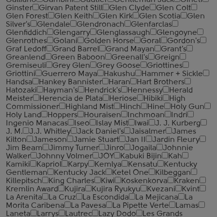
Galliano
Gambini
Gautier
Gentleman Jack
Gineti
Ginster
Girvan Patent Still
Glen Clyde
Glen Colt
Glen Forest
Glen Keith
Glen Kirk
Glen Scotia
Glen
Silver's
Glendale
Glendronach
Glenfarclas
Glenfiddich
Glengarry
Glenglassaugh
Glengoyne
Glenrothes
Golani
Golden Horse
Goral
Gordon's
Graf Ledoff
Grand Barrel
Grand Mayan
Grant's
Greanlend
Green Baboon
Greenall's
Greign
Gremiseuli
Grey Glen
Grey Goose
Griottines
Griottini
Guerrero Maya
Hakushu
Hammer + Sickle
Handsa
Hankey Bannister
Haran
Hart Brothers
Hatozaki
Hayman's
Hendrick's
Hennessy
Herald
Meister
Herencia de Plata
Heriose
Hibiki
High
Commissioner
Highland Mist
Hinch
Hine
Holy Gun
Holy Land
Hoppers
Houraisen
Inchmoan
Indri
Ingenio Manacas
Iseo
Islay Mist
Iwai
J. J. Kurberg
J. M.
J.J. Whitley
Jack Daniel's
Jaisalmer
James
Kilton
Jameson
Jamie Stuart
Jan II
Jardin Fleury
Jim Beam
Jimmy Turner
Jinro
Jogaila
Johnnie
Walker
Johnny Volmer
JOY
Kabuki Bijin
Kah
Kamiki
Kapriol
Karpy
Kemlya
Kensatu
Kentucky
Gentleman
Kentucky Jack
Ketel One
Kilbeggan
Killepitsch
King Charles
Kiwi
Koskenkorva
Kraken
Kremlin Award
Kujira
Kujira Ryukyu
Kvezani
Kvint
La Arenita
La Cruz
La Escondida
La Mejicana
La
Morita Caribena
La Pavesa
La Pipette Verte
Lamas
Laneta
Larrys
Lautrec
Lazy Dodo
Les Grands