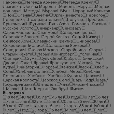
Ламоника
Легенда Армении
Легенда Кремля
Лезгинка
Лесная Мороша
Мамонт
Маруся
Медная
лошадка
Методъ
Мурава
Муш
Народный Капитал
Ной
Оганян
Онегин
Органикмастер
Первогон
Перепелка
Поздравительный
Полугар
Престиж
Прикамский
Путинка
Пять Озер
Романов
Рослин
Русское Золото
Самарканд
Самоваръ
Сараджишвили
Саят Нова
Северная Тропа
Северное Золото
Седой Кавказ
Седой Кизляр
Сейлорс Хоум
Славянский Трактир
Смирновъ
Сокровище Тифлиса
Солодовая Ярмарка
Солодовня
Старая Москва
Старейшина
Старка
Старый Кахети
Старый Кенигсберг
Столичная
Стопарик
Стужа
Сулу-Дере
Сябры
Тбилисский
Дворик
Топаз
Травка
Троекуровка
Урожай
Уч
Кудук
Фанагория
Форсаж
Ханская
Хаски
Хлеб &
Соль
Хлебная долина
Хлебная Мера
Хлебная
Половинка
Хлебник
Хлебный Купажъ
Царская
Царская Крепость
Царское Село
Царь Кедр
Царь/
Государев заказ
Цитадель
Чача
Чижик-Пыжик
Шалахо
Шато Темрюк
Эльбрус
Ямская
Выдержка
18 лет
40 лет
35 лет
45 лет
3 года
10 лет
6 лет
7 лет
8 лет
12 лет
15 лет
20 лет
25 лет
30 лет
50 лет
70 лет
4 года
5 лет
2 года
85 лет
60 лет
17 лет
21 год
23 года
16 лет
14 лет
13 лет
11 лет