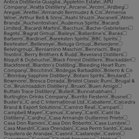
Antica Distilleria Quaglia
Appleton Estate
APU
Company
Aratta Distillery
Arcane
Arcon
Ardbeg
Aregak
Arette
Armando Bermudez & Co
Armenia
Wine
Arthur Bell & Sons
Asahi Shuzo
Ascaneli
Atom
Brands
Auchentoshan
Audemus Spirits
Bacardi
Limited
Bacardi Martini
Bacchus
Bache-Gabrielsen
Bagots
Bagrat Group
Baileys
Ballantine's
Banks
Barbero
Bardinet
Bareksten Spirits
BBC Spirits
Beefeater
Bellevoye
Beluga Group
Belvedere
Belvingroup
Beniamino Maschio
Benriach
Bepi
Tosolini
Berry Brothers & Rudd
Beveland Distillers
Bisquit & Dubouche
Black Forest Distillers
Blackadder
Blackforest
Blanton's Distilling
Bleeding Heart Rum
Company
Bocchino
Bodegas Barbadillo
Bolero & Co
Bombay Sapphire Distillery
Botani Spirits
Boulard
Bowmore
Bresca Dorada
Bristol Classic Rum
Brugal &
Co
Bruichladdich Distillery
Bruxo
Buen Amigo
Buffalo Trace Distillery
Bulleit
Bunnahabhain
Burlington Drinks Company
Burrito Fiestero
Busnel
Buster's
C and C International Ltd
Caballero
Caicedra
Brand & Export Solutions
Camino Real
Campari
Campbell Mayer
Camus
Caney
Canti
Caol Ila
Distillery
Cardhu
Casa Armando Guillermo Prieto
Casa Don Ramon
Casa Don Roberto
Casa Lumbre
Casa Maestri
Casa Orendain
Casa Perro Santo
Casa
Tequilera de Arandas
Casoni
Castarede
Cavino