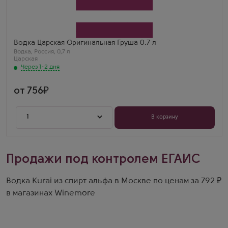
Tsarskaja Original Pear
Производитель
Ладога
Бренд
Царская
Регион
Водка Царская Оригинальная Груша 0.7 л
Санкт-Петербург
Водка
,
Россия
,
0,7 л
Марина
Царская
Царская Груша 0.7 — сочная груша, лёгкая
Через 1-2 дня
сладость. Отлично освежает после ужина. Бутылка
большая — хватит надолго!
от 756
1
В корзину
Продажи под контролем ЕГАИС
Водка Kurai из спирт альфа в Москве по ценам за 792 ₽
в магазинах Winemore