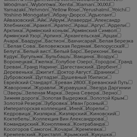
Woodman
Wyborowa
Xenta
Xiaman
XUXU
Yamazaki
Yehmon
Yellow Rose
Yerushalmi
Yoichi
Yoshino Monogatari
Абрау-Дюрсо
Адъютант
Айвазовский
Айк
Айрум
Алаверди
Александр
Хлебников
Аракел
Аратес
Араш
Аргус
Ардели
Арктика
Армянский коньяк
Армянский Символ
Армянский Узор
Арпинэ
Архангельская
Арцах
Ачара
Баадури
Бастион
Бахчисарай
Белая Березка
Белая Сова
Беловежская Ледяная
БелорусскаЯ
Белуга
Белый аист
Белый Барс
Берикони
Беш
Кудук
Бугульма
Бульбашъ
Вакцина
Воздух
Воронецкая
Гжелка
Голубое Озеро
Городок
Гранд
Ереван
Гранд Нарине
Дагестанский
Дербент
Деревенька
Джигит
Доктор Август
Драники
Дубровский
Дугладзе
Душевный Тбилиси
Еврейский Стандарт
Ереван 2800
Ереванский Путь
Жаворонки
Журавли
Журавушка
Звезда Даргинии
Зверь
Зеленая Марка
Зерна Севера
Зерно
Зимняя дорога
Золотая Выдержка
Золотой Крым
Золотой Резерв
Зубровка
Иван Грозный
Императорская коллекция
Иней
Иорели
Кедровица
Кизлярка
Кизлярский
Киновский
Коктебель
Коллекция Вин Александрова
Командирский
Коноплянка
Контрабанда
Косогоров Самогон
Кочари
Кремлевка
Кремлевский
Кристалл
Крымский
Кукушка