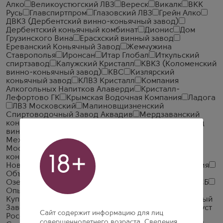
Алко
Великоустюгский ЛВЗ
Вереск
Викалк
ВКК
Русь
Главспиртпром
Глазовский ЛВЗ
Грейн Алко
ДВКЗ (Дербентский винно-коньячный завод)
Дербентский коньячный комбинат
Дионис
Дом
Грузинского Вина
Ерасхский винный завод
Ереванский Коньячный Завод
Жемчужина
Ставрополья
Иронсан
Итар Глобал
Иткульский
спиртзавод
Калужский Кристалл
КВКЗ (Коломенский
винно-коньячный завод)
КВС
Кизлярский
коньячный завод
КЛВЗ Кристалл
Компания
Алкогольных Напитков Алаверди
Кристалл-
Лефортово ГК
Крымская Водочная Компания
Ладога
ЛВЗ Московский
Малиновщизненский
Спиртоводочный Завод Аквадив
Мердзаванский
коньячный завод
Минск Кристалл
Минский завод
виноградных вин
ММВЗ (Московский
Межреспубликанский Винодельческий Завод)
Московский завод Кристалл
Мргашен Винно-
коньячный завод
18+
Национал Алко
Нива
Новокубанское
Объединенная Водочная Компания
Объединенные Пензенские Водочные Заводы
Озерский спиртоводочный завод (ОСВЗ)
ООО ССБ
Опытный завод НИВА
Первомайский
Первый
Купажный Завод
Пермалко
Прошянский Коньячный
Завод
Радамир
Родник и К
Русский Алкоголь (Руст
Сайт содержит информацию для лиц
Россия)
Русский Север
Русский стандарт
совершеннолетнего возраста. Сведения,