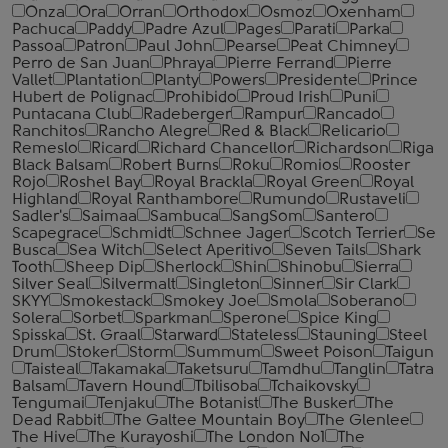
Onza
Ora
Orran
Orthodox
Osmoz
Oxenham
Pachuca
Paddy
Padre Azul
Pages
Parati
Parka
Passoa
Patron
Paul John
Pearse
Peat Chimney
Perro de San Juan
Phraya
Pierre Ferrand
Pierre
Vallet
Plantation
Planty
Powers
Presidente
Prince
Hubert de Polignac
Prohibido
Proud Irish
Puni
Puntacana Club
Radeberger
Rampur
Rancado
Ranchitos
Rancho Alegre
Red & Black
Relicario
Remeslo
Ricard
Richard Chancellor
Richardson
Riga
Black Balsam
Robert Burns
Roku
Romios
Rooster
Rojo
Roshel Bay
Royal Brackla
Royal Green
Royal
Highland
Royal Ranthambore
Rumundo
Rustaveli
Sadler's
Saimaa
Sambuca
SangSom
Santero
Scapegrace
Schmidt
Schnee Jager
Scotch Terrier
Se
Busca
Sea Witch
Select Aperitivo
Seven Tails
Shark
Tooth
Sheep Dip
Sherlock
Shin
Shinobu
Sierra
Silver Seal
Silvermalt
Singleton
Sinner
Sir Clark
SKYY
Smokestack
Smokey Joe
Smola
Soberano
Solera
Sorbet
Sparkman
Sperone
Spice King
Spisska
St. Graal
Starward
Stateless
Stauning
Steel
Drum
Stoker
Storm
Summum
Sweet Poison
Taigun
Taisteal
Takamaka
Taketsuru
Tamdhu
Tanglin
Tatra
Balsam
Tavern Hound
Tbilisoba
Tchaikovsky
Tengumai
Tenjaku
The Botanist
The Busker
The
Dead Rabbit
The Galtee Mountain Boy
The Glenlee
The Hive
The Kurayoshi
The London №1
The