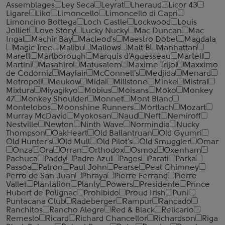
Assemblages
Ley Seca
Leyrat
Lheraud
Licor 43
Ligare
Liko
Limoncello
Limoncello di Capri
Limoncino Bottega
Loch Castle
Lockwood
Louis
Jolliet
Love Story
Lucky Nucky
Mac Duncan
Mac
Ingal
Machir Bay
Macleod's
Maestro Dobel
Magdala
Magic Tree
Malibu
Mallows
Malt B
Manhattan
Marett
Marlborough
Marquis d'Aguesseau
Martell
Martini
Masahiro
Matusalem
Maxime Trijol
Maxximo
de Codorniz
Mayfair
McConnell's
Medjida
Menard
Metropoli
Meukow
Midai
Millstone
Minke
Mistral
Mixtura
Miyagikyo
Mobius
Moisans
Moko
Monkey
47
Monkey Shoulder
Monnet
Mont Blanc
Montelobos
Moonshine Runners
Mortlach
Mozart
Murray McDavid
Myokosan
Naud
Neft
Nemiroff
Nestville
Newton
Ninth Wave
Normindia
Nucky
Thompson
OakHeart
Old Ballantruan
Old Gyumri
Old Hunter's
Old Mull
Old Pilot's
Old Smuggler
Omar
Onza
Ora
Orran
Orthodox
Osmoz
Oxenham
Pachuca
Paddy
Padre Azul
Pages
Parati
Parka
Passoa
Patron
Paul John
Pearse
Peat Chimney
Perro de San Juan
Phraya
Pierre Ferrand
Pierre
Vallet
Plantation
Planty
Powers
Presidente
Prince
Hubert de Polignac
Prohibido
Proud Irish
Puni
Puntacana Club
Radeberger
Rampur
Rancado
Ranchitos
Rancho Alegre
Red & Black
Relicario
Remeslo
Ricard
Richard Chancellor
Richardson
Riga