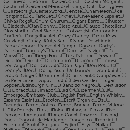
Cantinero
Caorunn
Caperdonich
Captain Morgan
Captain's
Cardenal Mendoza
Cargo Cult
Carrygreen
Castlecraig
CastleSword
Cenote
Chameleon
de
Fontpinot
du Tariquet
Orkhevi
Chevalier d'Espalet
Chivas Regal
Chum Churum
Cigar's Barrel
Cihuatan
Cladach
Clan Denny
Clase Azul
Claude Chatelier
Clos Martin
Cool Skeleton
Cotswolds
Couronnier
Crafter's
Craigellachie
Crazy Charley
Cross Keys
Cruxland
Cubay
Cutty Sark
Cynar
Dalwhinnie
Dame Jeanne
Danza del Fuego
Danzka
Darby's
Darejani
Darnley's
Daron
Darrow
Davidoff
De
Marsy
Deau
Deep Forest
Devil's Island
Dewar's
Dictador
Dimple
Diplomatico
Disaronno
Domwill
Don Angel
Don Cruzado
Don Papa
Don Roberto
Doorly's
Dora
Doragrossa
Dr. Lennon
Drambuie
Drop of Ginger
Drummers
Drumshanbo Gunpowder
Du Pere Laize
Dupuy
Eddu
Eden Garden
Edgar
Sopper
Edinburgh Gin
El Bandido Negro
El Destilador
El Dorado
El Jimador
Elad'Or
Eldermen
Elit
Embargo
Embassy Club
English Park
English Whisky
Espanta Espiritus
Espolon
Esprit Organic
Etsu
Facundo
Fernet Antico
Fernet Branca
Fernet Vittone
Fifty Pounds
Finist
Finka
Finlandia
Finsky
Five
Decades Tomintoul
Flor de Cana
Fowler's
Fox and
Dogs
Francois de Martignac
Frangelico
Franzini
Freeman
Fruto
Fujigane
Fujimi
Fuyu
Gallant