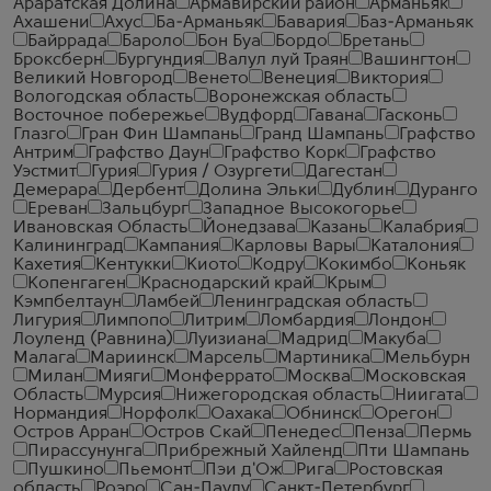
Араратская Долина
Армавирский район
Арманьяк
Ахашени
Ахус
Ба-Арманьяк
Бавария
Баз-Арманьяк
Байррада
Бароло
Бон Буа
Бордо
Бретань
Броксберн
Бургундия
Валул луй Траян
Вашингтон
Великий Новгород
Венето
Венеция
Виктория
Вологодская область
Воронежская область
Восточное побережье
Вудфорд
Гавана
Гасконь
Глазго
Гран Фин Шампань
Гранд Шампань
Графство
Антрим
Графство Даун
Графство Корк
Графство
Уэстмит
Гурия
Гурия / Озургети
Дагестан
Демерара
Дербент
Долина Эльки
Дублин
Дуранго
Ереван
Зальцбург
Западное Высокогорье
Ивановская Область
Йонедзава
Казань
Калабрия
Калининград
Кампания
Карловы Вары
Каталония
Кахетия
Кентукки
Киото
Кодру
Кокимбо
Коньяк
Копенгаген
Краснодарский край
Крым
Кэмпбелтаун
Ламбей
Ленинградская область
Лигурия
Лимпопо
Литрим
Ломбардия
Лондон
Лоуленд (Равнина)
Луизиана
Мадрид
Макуба
Малага
Мариинск
Марсель
Мартиника
Мельбурн
Милан
Мияги
Монферрато
Москва
Московская
Область
Мурсия
Нижегородская область
Ниигата
Нормандия
Норфолк
Оахака
Обнинск
Орегон
Остров Арран
Остров Скай
Пенедес
Пенза
Пермь
Пирассунунга
Прибрежный Хайленд
Пти Шампань
Пушкино
Пьемонт
Пэи д'Ож
Рига
Ростовская
область
Роэро
Сан-Паулу
Санкт-Петербург