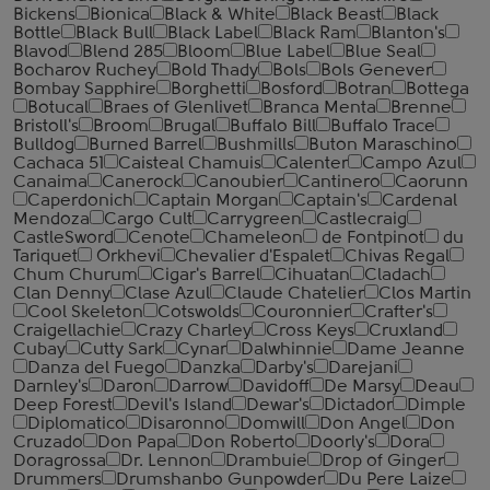
Bickens
Bionica
Black & White
Black Beast
Black
Bottle
Black Bull
Black Label
Black Ram
Blanton's
Blavod
Blend 285
Bloom
Blue Label
Blue Seal
Bocharov Ruchey
Bold Thady
Bols
Bols Genever
Bombay Sapphire
Borghetti
Bosford
Botran
Bottega
Botucal
Braes of Glenlivet
Branca Menta
Brenne
Bristoll's
Broom
Brugal
Buffalo Bill
Buffalo Trace
Bulldog
Burned Barrel
Bushmills
Buton Maraschino
Cachaca 51
Caisteal Chamuis
Calenter
Campo Azul
Canaima
Canerock
Canoubier
Cantinero
Caorunn
Caperdonich
Captain Morgan
Captain's
Cardenal
Mendoza
Cargo Cult
Carrygreen
Castlecraig
CastleSword
Cenote
Chameleon
de Fontpinot
du
Tariquet
Orkhevi
Chevalier d'Espalet
Chivas Regal
Chum Churum
Cigar's Barrel
Cihuatan
Cladach
Clan Denny
Clase Azul
Claude Chatelier
Clos Martin
Cool Skeleton
Cotswolds
Couronnier
Crafter's
Craigellachie
Crazy Charley
Cross Keys
Cruxland
Cubay
Cutty Sark
Cynar
Dalwhinnie
Dame Jeanne
Danza del Fuego
Danzka
Darby's
Darejani
Darnley's
Daron
Darrow
Davidoff
De Marsy
Deau
Deep Forest
Devil's Island
Dewar's
Dictador
Dimple
Diplomatico
Disaronno
Domwill
Don Angel
Don
Cruzado
Don Papa
Don Roberto
Doorly's
Dora
Doragrossa
Dr. Lennon
Drambuie
Drop of Ginger
Drummers
Drumshanbo Gunpowder
Du Pere Laize