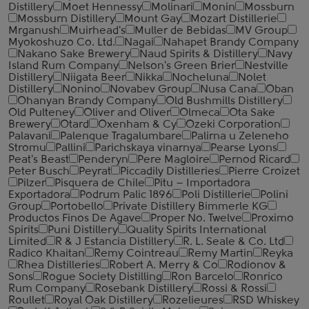
Distillery
Moet Hennessy
Molinari
Monin
Mossburn
Mossburn Distillery
Mount Gay
Mozart Distillerie
Mrganush
Muirhead's
Muller de Bebidas
MV Group
Myokoshuzo Co. Ltd.
Nagai
Nahapet Brandy Company
Nakano Sake Brewery
Naud Spirits & Distillery
Navy
Island Rum Company
Nelson's Green Brier
Nestville
Distillery
Niigata Beer
Nikka
Nocheluna
Nolet
Distillery
Nonino
Novabev Group
Nusa Cana
Oban
Ohanyan Brandy Company
Old Bushmills Distillery
Old Pulteney
Oliver and Oliver
Olmeca
Ota Sake
Brewery
Otard
Oxenham & Cy
Ozeki Corporation
Palavani
Palenque Tragalumbare
Palirna u Zeleneho
Stromu
Pallini
Parichskaya vinarnya
Pearse Lyons
Peat's Beast
Penderyn
Pere Magloire
Pernod Ricard
Peter Busch
Peyrat
Piccadily Distilleries
Pierre Croizet
Pilzer
Pisquera de Chile
Pitu – Importadora
Exportadora
Podrum Palic 1896
Poli Distillerie
Polini
Group
Portobello
Private Distillery Bimmerle KG
Productos Finos De Agave
Proper No. Twelve
Proximo
Spirits
Puni Distillery
Quality Spirits International
Limited
R & J Estancia Distillery
R. L. Seale & Co. Ltd
Radico Khaitan
Remy Cointreau
Remy Martin
Reyka
Rhea Distilleries
Robert A. Merry & Co
Rodionov &
Sons
Rogue Society Distilling
Ron Barcelo
Ronrico
Rum Company
Rosebank Distillery
Rossi & Rossi
Roullet
Royal Oak Distillery
Rozelieures
RSD Whiskey