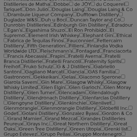
Distilleries de Matha
Dobbe
de JOY
du Coquerel
Tariquet
Don Julio
Douglas Laing
Douglas Laing & Co
Drambuie Liqueur Company
Dufftown Distillery
Dugladze W&S
Duh u Boci
Duncan Taylor and Co
Dunrobin Distilleries
Edinburgh Gin Distillery
Edradour
Egan's
Eigashima Shuzo
El Ron Prohibido
El
Supremo
Element Irish Whiskey
Elephant Gin
Ethical
Fabrica de Tequilas Finos
Fauconnier
Fettercairn
Distillery
Fifth Generation
Filliers
Finlandia Vodka
Worldwide LTD
Fleischmann's
Fontagard
Franciacorta
Francis Abecassis
Frapin
Fratelli Averna
Fratelli
Branca Distillerie
Fratelli ‎Francoli
Fraternity Spirits
Freihof
Fruko Schulz
G & J Distillers
Gabriello
Santoni
Gagliano Marcati
Gancia
GAS Familia
Gastronom
Gekkeikan
Gelas
Giacomo Sperone
Giarola Savem
Gin Mare
Glasgow Whisky
Glasgow
Whisky Limited
Glen Elgin
Glen Garioch
Glen Moray
Distillery
Glen Turner
Glencadam
Glendalough
Distillery
Glendronach Distillery
Glenfarclas Distillery
Glengoyne Distillery
Glenkinchie
Glenlivet
Glenmorangie
Glenmorangie Distillery
Globefill Inc.
Godet
Golani Distillery
Gonzalez Byass
Gordon & Co
Grand Marnier
Grand Mezcal
Grandes Distilleries
Peureux
Grays Inc.
Great Northern Distillery
Great
Oaks
Green Tree Distillery
Green Utopia
Grenki list
Grupo Estevez
Grupo Pellas
Gruppo Montenegro