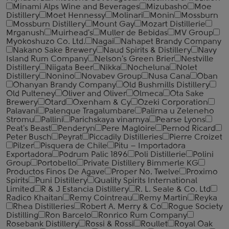
Minami Alps Wine and Beverages
Mizubasho
Moe
Distillery
Moet Hennessy
Molinari
Monin
Mossburn
Mossburn Distillery
Mount Gay
Mozart Distillerie
Mrganush
Muirhead's
Muller de Bebidas
MV Group
Myokoshuzo Co. Ltd.
Nagai
Nahapet Brandy Company
Nakano Sake Brewery
Naud Spirits & Distillery
Navy
Island Rum Company
Nelson's Green Brier
Nestville
Distillery
Niigata Beer
Nikka
Nocheluna
Nolet
Distillery
Nonino
Novabev Group
Nusa Cana
Oban
Ohanyan Brandy Company
Old Bushmills Distillery
Old Pulteney
Oliver and Oliver
Olmeca
Ota Sake
Brewery
Otard
Oxenham & Cy
Ozeki Corporation
Palavani
Palenque Tragalumbare
Palirna u Zeleneho
Stromu
Pallini
Parichskaya vinarnya
Pearse Lyons
Peat's Beast
Penderyn
Pere Magloire
Pernod Ricard
Peter Busch
Peyrat
Piccadily Distilleries
Pierre Croizet
Pilzer
Pisquera de Chile
Pitu – Importadora
Exportadora
Podrum Palic 1896
Poli Distillerie
Polini
Group
Portobello
Private Distillery Bimmerle KG
Productos Finos De Agave
Proper No. Twelve
Proximo
Spirits
Puni Distillery
Quality Spirits International
Limited
R & J Estancia Distillery
R. L. Seale & Co. Ltd
Radico Khaitan
Remy Cointreau
Remy Martin
Reyka
Rhea Distilleries
Robert A. Merry & Co
Rogue Society
Distilling
Ron Barcelo
Ronrico Rum Company
Rosebank Distillery
Rossi & Rossi
Roullet
Royal Oak