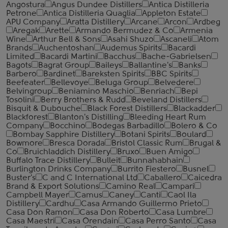
Angostura
Angus Dundee Distillers
Antica Distilleria
Petrone
Antica Distilleria Quaglia
Appleton Estate
APU Company
Aratta Distillery
Arcane
Arcon
Ardbeg
Aregak
Arette
Armando Bermudez & Co
Armenia
Wine
Arthur Bell & Sons
Asahi Shuzo
Ascaneli
Atom
Brands
Auchentoshan
Audemus Spirits
Bacardi
Limited
Bacardi Martini
Bacchus
Bache-Gabrielsen
Bagots
Bagrat Group
Baileys
Ballantine's
Banks
Barbero
Bardinet
Bareksten Spirits
BBC Spirits
Beefeater
Bellevoye
Beluga Group
Belvedere
Belvingroup
Beniamino Maschio
Benriach
Bepi
Tosolini
Berry Brothers & Rudd
Beveland Distillers
Bisquit & Dubouche
Black Forest Distillers
Blackadder
Blackforest
Blanton's Distilling
Bleeding Heart Rum
Company
Bocchino
Bodegas Barbadillo
Bolero & Co
Bombay Sapphire Distillery
Botani Spirits
Boulard
Bowmore
Bresca Dorada
Bristol Classic Rum
Brugal &
Co
Bruichladdich Distillery
Bruxo
Buen Amigo
Buffalo Trace Distillery
Bulleit
Bunnahabhain
Burlington Drinks Company
Burrito Fiestero
Busnel
Buster's
C and C International Ltd
Caballero
Caicedra
Brand & Export Solutions
Camino Real
Campari
Campbell Mayer
Camus
Caney
Canti
Caol Ila
Distillery
Cardhu
Casa Armando Guillermo Prieto
Casa Don Ramon
Casa Don Roberto
Casa Lumbre
Casa Maestri
Casa Orendain
Casa Perro Santo
Casa