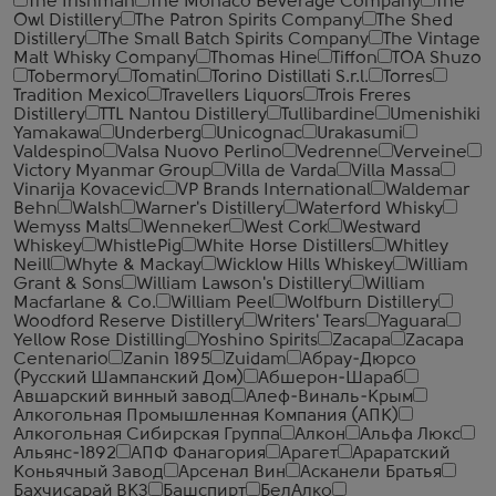
The Irishman
The Monaco Beverage Company
The
Owl Distillery
The Patron Spirits Company
The Shed
Distillery
The Small Batch Spirits Company
The Vintage
Malt Whisky Company
Thomas Hine
Tiffon
TOA Shuzo
Tobermory
Tomatin
Torino Distillati S.r.l.
Torres
Tradition Mexico
Travellers Liquors
Trois Freres
Distillery
TTL Nantou Distillery
Tullibardine
Umenishiki
Yamakawa
Underberg
Unicognac
Urakasumi
Valdespino
Valsa Nuovo Perlino
Vedrenne
Verveine
Victory Myanmar Group
Villa de Varda
Villa Massa
Vinarija Kovacevic
VP Brands International
Waldemar
Behn
Walsh
Warner's Distillery
Waterford Whisky
Wemyss Malts
Wenneker
West Cork
Westward
Whiskey
WhistlePig
White Horse Distillers
Whitley
Neill
Whyte & Mackay
Wicklow Hills Whiskey
William
Grant & Sons
William Lawson's Distillery
William
Macfarlane & Co.
William Peel
Wolfburn Distillery
Woodford Reserve Distillery
Writers' Tears
Yaguara
Yellow Rose Distilling
Yoshino Spirits
Zacapa
Zacapa
Centenario
Zanin 1895
Zuidam
Абрау-Дюрсо
(Русский Шампанский Дом)
Абшерон-Шараб
Авшарский винный завод
Алеф-Виналь-Крым
Алкогольная Промышленная Компания (АПК)
Алкогольная Сибирская Группа
Алкон
Альфа Люкс
Альянс-1892
АПФ Фанагория
Арагет
Араратский
Коньячный Завод
Арсенал Вин
Асканели Братья
Бахчисарай ВКЗ
Башспирт
БелАлко