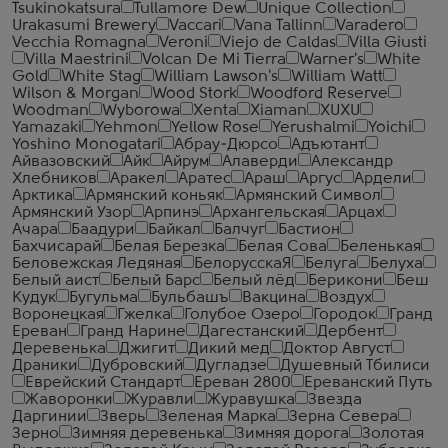
Tsukinokatsura
Tullamore Dew
Unique Collection
Urakasumi Brewery
Vaccari
Vana Tallinn
Varadero
Vecchia Romagna
Veroni
Viejo de Caldas
Villa Giusti
Villa Maestrini
Volcan De Mi Tierra
Warner's
White
Gold
White Stag
William Lawson's
William Watt
Wilson & Morgan
Wood Stork
Woodford Reserve
Woodman
Wyborowa
Xenta
Xiaman
XUXU
Yamazaki
Yehmon
Yellow Rose
Yerushalmi
Yoichi
Yoshino Monogatari
Абрау-Дюрсо
Адъютант
Айвазовский
Айк
Айрум
Алаверди
Александр
Хлебников
Аракел
Аратес
Араш
Аргус
Ардели
Арктика
Армянский коньяк
Армянский Символ
Армянский Узор
Арпинэ
Архангельская
Арцах
Ачара
Баадури
Байкал
Балчуг
Бастион
Бахчисарай
Белая Березка
Белая Сова
Беленькая
Беловежская Ледяная
БелорусскаЯ
Белуга
Белуха
Белый аист
Белый Барс
Белый лёд
Берикони
Беш
Кудук
Бугульма
Бульбашъ
Вакцина
Воздух
Воронецкая
Гжелка
Голубое Озеро
Городок
Гранд
Ереван
Гранд Нарине
Дагестанский
Дербент
Деревенька
Джигит
Дикий мед
Доктор Август
Драники
Дубровский
Дугладзе
Душевный Тбилиси
Еврейский Стандарт
Ереван 2800
Ереванский Путь
Жаворонки
Журавли
Журавушка
Звезда
Даргинии
Зверь
Зеленая Марка
Зерна Севера
Зерно
Зимняя деревенька
Зимняя дорога
Золотая