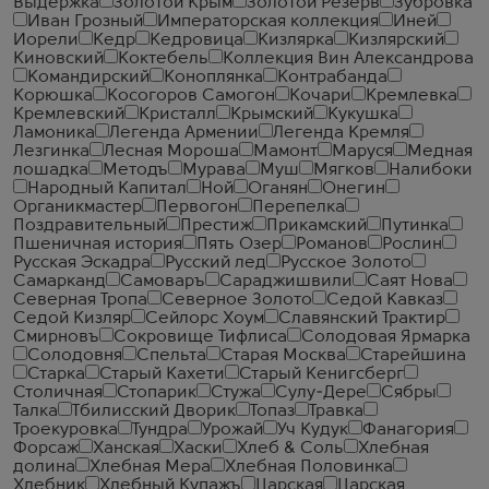
Выдержка
Золотой Крым
Золотой Резерв
Зубровка
Иван Грозный
Императорская коллекция
Иней
Иорели
Кедр
Кедровица
Кизлярка
Кизлярский
Киновский
Коктебель
Коллекция Вин Александрова
Командирский
Коноплянка
Контрабанда
Корюшка
Косогоров Самогон
Кочари
Кремлевка
Кремлевский
Кристалл
Крымский
Кукушка
Ламоника
Легенда Армении
Легенда Кремля
Лезгинка
Лесная Мороша
Мамонт
Маруся
Медная
лошадка
Методъ
Мурава
Муш
Мягков
Налибоки
Народный Капитал
Ной
Оганян
Онегин
Органикмастер
Первогон
Перепелка
Поздравительный
Престиж
Прикамский
Путинка
Пшеничная история
Пять Озер
Романов
Рослин
Русская Эскадра
Русский лед
Русское Золото
Самарканд
Самоваръ
Сараджишвили
Саят Нова
Северная Тропа
Северное Золото
Седой Кавказ
Седой Кизляр
Сейлорс Хоум
Славянский Трактир
Смирновъ
Сокровище Тифлиса
Солодовая Ярмарка
Солодовня
Спельта
Старая Москва
Старейшина
Старка
Старый Кахети
Старый Кенигсберг
Столичная
Стопарик
Стужа
Сулу-Дере
Сябры
Талка
Тбилисский Дворик
Топаз
Травка
Троекуровка
Тундра
Урожай
Уч Кудук
Фанагория
Форсаж
Ханская
Хаски
Хлеб & Соль
Хлебная
долина
Хлебная Мера
Хлебная Половинка
Хлебник
Хлебный Купажъ
Царская
Царская