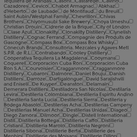
Tequilera de Arandas
Casoni
Castarede
Cavino
Cazadores
Cevico
Chabot Armagnac
Abkhaz
d'Heberto
de Laubade
de Montifaud
du Breuil
Saint Aubin/Westphal Family
Chevrillon
Chivas
Brothers
Chiyomusubi Sake Brewery
Choya Umeshu
Christian Drouin
Cidrerie de la Brique
City of London
Clase Azul
Clonakilty
Clonakilty Distillery
Clynelish
Distillery
Cognac Ferrand
Compagnie des Produits de
Gascogne
Compass Box
Compass Box Whisky
Conecuh Brands
Consultoria. Mezcales y Agaves Metl
S.P.R. de R.L.
Contrabando
Cooley Distillery
Cooperativa Tequilera La Magdalena
Cooymans
Coquerel
Corporacion Cuba Ron
Corporacion Cuba
Ron S.A.
Courvoisier
Cragganmore
Cragganmore
Distillery
Cubaron
Dalmore
Daniel Bouju
Danish
Distillers
Darroze
Dartigalongue
David Sarajishvili
and Eniseli
De Kuyper
Deanston
Delamain
Demerara Distillers
Destiladora San Nicolas
Destilaria
Levira
Destileria Colombiana
Destileria Espiritu Andino
Destileria Santa Lucia
Destileria Sierra
Destileria y
Bodega Abasolo
Destilerias Acha
Destilerias Campeny
Destilerias Manuel Acha
Destilerias Unidas
Diageo
Diego Zamora
Dilmoor
Dingle
Distell International
Distil
Distilleria Bottega
Distilleria Caffo
Distilleria
Cristiani
Distilleria Marolo
Distilleria Negroni
Distilleria Sibona
Distillerie Berta
Distillerie des
Menhirs
Distillerie des Moisans
Distillerie Dillon