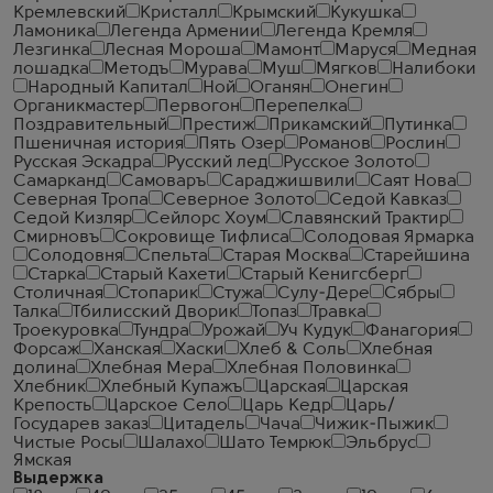
Кремлевский
Кристалл
Крымский
Кукушка
Ламоника
Легенда Армении
Легенда Кремля
Лезгинка
Лесная Мороша
Мамонт
Маруся
Медная
лошадка
Методъ
Мурава
Муш
Мягков
Налибоки
Народный Капитал
Ной
Оганян
Онегин
Органикмастер
Первогон
Перепелка
Поздравительный
Престиж
Прикамский
Путинка
Пшеничная история
Пять Озер
Романов
Рослин
Русская Эскадра
Русский лед
Русское Золото
Самарканд
Самоваръ
Сараджишвили
Саят Нова
Северная Тропа
Северное Золото
Седой Кавказ
Седой Кизляр
Сейлорс Хоум
Славянский Трактир
Смирновъ
Сокровище Тифлиса
Солодовая Ярмарка
Солодовня
Спельта
Старая Москва
Старейшина
Старка
Старый Кахети
Старый Кенигсберг
Столичная
Стопарик
Стужа
Сулу-Дере
Сябры
Талка
Тбилисский Дворик
Топаз
Травка
Троекуровка
Тундра
Урожай
Уч Кудук
Фанагория
Форсаж
Ханская
Хаски
Хлеб & Соль
Хлебная
долина
Хлебная Мера
Хлебная Половинка
Хлебник
Хлебный Купажъ
Царская
Царская
Крепость
Царское Село
Царь Кедр
Царь/
Государев заказ
Цитадель
Чача
Чижик-Пыжик
Чистые Росы
Шалахо
Шато Темрюк
Эльбрус
Ямская
Выдержка