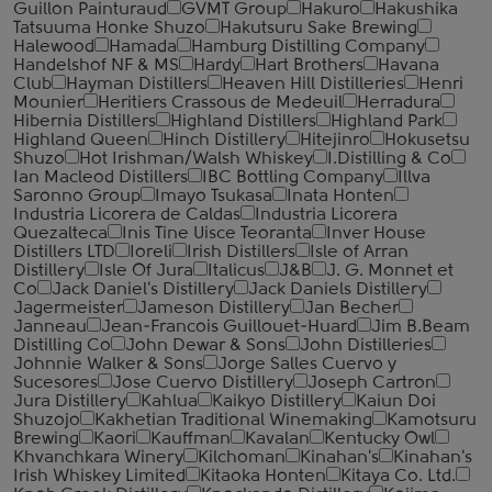
Guillon Painturaud
GVMT Group
Hakuro
Hakushika
Tatsuuma Honke Shuzo
Hakutsuru Sake Brewing
Halewood
Hamada
Hamburg Distilling Company
Handelshof NF & MS
Hardy
Hart Brothers
Havana
Club
Hayman Distillers
Heaven Hill Distilleries
Henri
Mounier
Heritiers Crassous de Medeuil
Herradura
Hibernia Distillers
Highland Distillers
Highland Park
Highland Queen
Hinch Distillery
Hitejinro
Hokusetsu
Shuzo
Hot Irishman/Walsh Whiskey
I.Distilling & Co
Ian Macleod Distillers
IBC Bottling Company
Illva
Saronno Group
Imayo Tsukasa
Inata Honten
Industria Licorera de Caldas
Industria Licorera
Quezalteca
Inis Tine Uisce Teoranta
Inver House
Distillers LTD
Ioreli
Irish Distillers
Isle of Arran
Distillery
Isle Of Jura
Italicus
J&B
J. G. Monnet et
Co
Jack Daniel's Distillery
Jack Daniels Distillery
Jagermeister
Jameson Distillery
Jan Becher
Janneau
Jean-Francois Guillouet-Huard
Jim B.Beam
Distilling Co
John Dewar & Sons
John Distilleries
Johnnie Walker & Sons
Jorge Salles Cuervo y
Sucesores
Jose Cuervo Distillery
Joseph Cartron
Jura Distillery
Kahlua
Kaikyo Distillery
Kaiun Doi
Shuzojo
Kakhetian Traditional Winemaking
Kamotsuru
Brewing
Kaori
Kauffman
Kavalan
Kentucky Owl
Khvanchkara Winery
Kilchoman
Kinahan's
Kinahan's
Irish Whiskey Limited
Kitaoka Honten
Kitaya Co. Ltd.