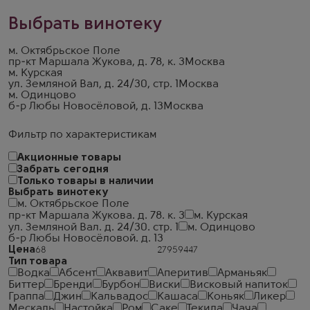
Выбрать винотеку
м. Октябрьское Поле
пр-кт Маршала Жукова, д. 78, к. 3
Москва
м. Курская
ул. Земляной Вал, д. 24/30, стр. 1
Москва
м. Одинцово
б-р Любы Новосёловой, д. 13
Москва
Фильтр по характеристикам
Акционные товары
Забрать сегодня
Только товары в наличии
Выбрать винотеку
м. Октябрьское Поле
пр-кт Маршала Жукова. д. 78. к. 3
м. Курская
ул. Земляной Вал. д. 24/30. стр. 1
м. Одинцово
б-р Любы Новосёловой. д. 13
Цена
Тип товара
Водка
Абсент
Аквавит
Аперитив
Арманьяк
Биттер
Бренди
Бурбон
Виски
Висковый напиток
Граппа
Джин
Кальвадос
Кашаса
Коньяк
Ликер
Мескаль
Настойка
Ром
Саке
Текила
Чача