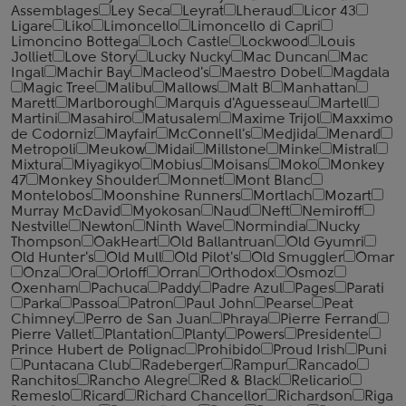
Assemblages
Ley Seca
Leyrat
Lheraud
Licor 43
Ligare
Liko
Limoncello
Limoncello di Capri
Limoncino Bottega
Loch Castle
Lockwood
Louis
Jolliet
Love Story
Lucky Nucky
Mac Duncan
Mac
Ingal
Machir Bay
Macleod's
Maestro Dobel
Magdala
Magic Tree
Malibu
Mallows
Malt B
Manhattan
Marett
Marlborough
Marquis d'Aguesseau
Martell
Martini
Masahiro
Matusalem
Maxime Trijol
Maxximo
de Codorniz
Mayfair
McConnell's
Medjida
Menard
Metropoli
Meukow
Midai
Millstone
Minke
Mistral
Mixtura
Miyagikyo
Mobius
Moisans
Moko
Monkey
47
Monkey Shoulder
Monnet
Mont Blanc
Montelobos
Moonshine Runners
Mortlach
Mozart
Murray McDavid
Myokosan
Naud
Neft
Nemiroff
Nestville
Newton
Ninth Wave
Normindia
Nucky
Thompson
OakHeart
Old Ballantruan
Old Gyumri
Old Hunter's
Old Mull
Old Pilot's
Old Smuggler
Omar
Onza
Ora
Orloff
Orran
Orthodox
Osmoz
Oxenham
Pachuca
Paddy
Padre Azul
Pages
Parati
Parka
Passoa
Patron
Paul John
Pearse
Peat
Chimney
Perro de San Juan
Phraya
Pierre Ferrand
Pierre Vallet
Plantation
Planty
Powers
Presidente
Prince Hubert de Polignac
Prohibido
Proud Irish
Puni
Puntacana Club
Radeberger
Rampur
Rancado
Ranchitos
Rancho Alegre
Red & Black
Relicario
Remeslo
Ricard
Richard Chancellor
Richardson
Riga