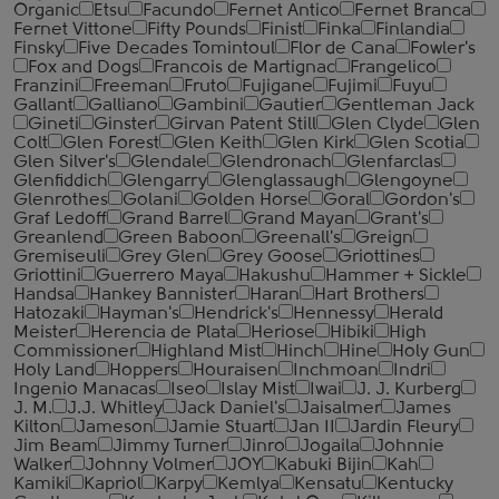
Organic
Etsu
Facundo
Fernet Antico
Fernet Branca
Fernet Vittone
Fifty Pounds
Finist
Finka
Finlandia
Finsky
Five Decades Tomintoul
Flor de Cana
Fowler's
Fox and Dogs
Francois de Martignac
Frangelico
Franzini
Freeman
Fruto
Fujigane
Fujimi
Fuyu
Gallant
Galliano
Gambini
Gautier
Gentleman Jack
Gineti
Ginster
Girvan Patent Still
Glen Clyde
Glen
Colt
Glen Forest
Glen Keith
Glen Kirk
Glen Scotia
Glen Silver's
Glendale
Glendronach
Glenfarclas
Glenfiddich
Glengarry
Glenglassaugh
Glengoyne
Glenrothes
Golani
Golden Horse
Goral
Gordon's
Graf Ledoff
Grand Barrel
Grand Mayan
Grant's
Greanlend
Green Baboon
Greenall's
Greign
Gremiseuli
Grey Glen
Grey Goose
Griottines
Griottini
Guerrero Maya
Hakushu
Hammer + Sickle
Handsa
Hankey Bannister
Haran
Hart Brothers
Hatozaki
Hayman's
Hendrick's
Hennessy
Herald
Meister
Herencia de Plata
Heriose
Hibiki
High
Commissioner
Highland Mist
Hinch
Hine
Holy Gun
Holy Land
Hoppers
Houraisen
Inchmoan
Indri
Ingenio Manacas
Iseo
Islay Mist
Iwai
J. J. Kurberg
J. M.
J.J. Whitley
Jack Daniel's
Jaisalmer
James
Kilton
Jameson
Jamie Stuart
Jan II
Jardin Fleury
Jim Beam
Jimmy Turner
Jinro
Jogaila
Johnnie
Walker
Johnny Volmer
JOY
Kabuki Bijin
Kah
Kamiki
Kapriol
Karpy
Kemlya
Kensatu
Kentucky