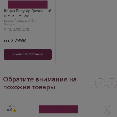
Rodionov & Sons
Бренд
Полугар
Водка Полугар Гречишный
Никита Е.
0.75 л Gift Box
Гречишный Полугар
Водка
,
Польша
,
0,75 л
— это космос! Запах
Полугар
гречки, вкус
хлебный, настоящий
исторический
напиток.
от 3 799
Узнать о поступлении
Обратите внимание на
похожие товары
Артикул
24328
5.0