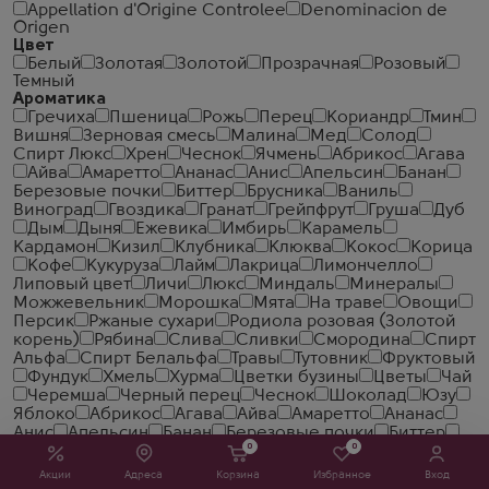
Appellation d'Origine Controlee
Denominacion de
Origen
Цвет
Белый
Золотая
Золотой
Прозрачная
Розовый
Темный
Ароматика
Гречиха
Пшеница
Рожь
Перец
Кориандр
Тмин
Вишня
Зерновая смесь
Малина
Мед
Солод
Спирт Люкс
Хрен
Чеcнок
Ячмень
Абрикос
Агава
Айва
Амаретто
Ананас
Анис
Апельсин
Банан
Березовые почки
Биттер
Брусника
Ваниль
Виноград
Гвоздика
Гранат
Грейпфрут
Груша
Дуб
Дым
Дыня
Ежевика
Имбирь
Карамель
Кардамон
Кизил
Клубника
Клюква
Кокос
Корица
Кофе
Кукуруза
Лайм
Лакрица
Лимончелло
Липовый цвет
Личи
Люкс
Миндаль
Минералы
Можжевельник
Морошка
Мята
На траве
Овощи
Персик
Ржаные сухари
Родиола розовая (Золотой
корень)
Рябина
Слива
Сливки
Смородина
Спирт
Альфа
Спирт Белальфа
Травы
Тутовник
Фруктовый
Фундук
Хмель
Хурма
Цветки бузины
Цветы
Чай
Черемша
Черный перец
Чеснок
Шоколад
Юзу
Яблоко
Абрикос
Агава
Айва
Амаретто
Ананас
Анис
Апельсин
Банан
Березовые почки
Биттер
0
0
Брусника
Ваниль
Виноград
Гвоздика
Гранат
Грейпфрут
Груша
Дуб
Дым
Дыня
Ежевика
Акции
Адреса
Корзина
Избранное
Вход