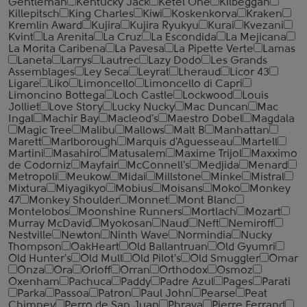
Gentleman
Kentucky Jack
Ketel One
Kilbeggan
Killepitsch
King Charles
Kiwi
Koskenkorva
Kraken
Kremlin Award
Kujira
Kujira Ryukyu
Kurai
Kvezani
Kvint
La Arenita
La Cruz
La Escondida
La Mejicana
La Morita Caribena
La Pavesa
La Pipette Verte
Lamas
Laneta
Larrys
Lautrec
Lazy Dodo
Les Grands
Assemblages
Ley Seca
Leyrat
Lheraud
Licor 43
Ligare
Liko
Limoncello
Limoncello di Capri
Limoncino Bottega
Loch Castle
Lockwood
Louis
Jolliet
Love Story
Lucky Nucky
Mac Duncan
Mac
Ingal
Machir Bay
Macleod's
Maestro Dobel
Magdala
Magic Tree
Malibu
Mallows
Malt B
Manhattan
Marett
Marlborough
Marquis d'Aguesseau
Martell
Martini
Masahiro
Matusalem
Maxime Trijol
Maxximo
de Codorniz
Mayfair
McConnell's
Medjida
Menard
Metropoli
Meukow
Midai
Millstone
Minke
Mistral
Mixtura
Miyagikyo
Mobius
Moisans
Moko
Monkey
47
Monkey Shoulder
Monnet
Mont Blanc
Montelobos
Moonshine Runners
Mortlach
Mozart
Murray McDavid
Myokosan
Naud
Neft
Nemiroff
Nestville
Newton
Ninth Wave
Normindia
Nucky
Thompson
OakHeart
Old Ballantruan
Old Gyumri
Old Hunter's
Old Mull
Old Pilot's
Old Smuggler
Omar
Onza
Ora
Orloff
Orran
Orthodox
Osmoz
Oxenham
Pachuca
Paddy
Padre Azul
Pages
Parati
Parka
Passoa
Patron
Paul John
Pearse
Peat
Chimney
Perro de San Juan
Phraya
Pierre Ferrand