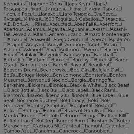
Крепость
Царское Село
Царь Кедр
Царь/
Государев заказ
Цитадель
Чача
Чижик-Пыжик
Чистые Росы
Шалахо
Шато Темрюк
Эльбрус
Ямская
14 Inkas
1800 Tequila
3 Caballos
7 злаков
A.E. Dor
A.H. Riise
Abducted
Aber Falls
Aberfort
Aberlour
Adamus
Agavita
Aguanile
Akashi
Akashi-
Tai
Akvadiv
Altair
Amaro Lucano
Amaro Montenegro
Amarula
Anaseuli
Anejo Centuria
Aperol
Appleton
Araget
Aragveli
Ararat
Ardmore
Arlett
Arran
Ashanti
Askaneli
Atxa
Aultmore
Averna
Bacardi
Bacur
Balblair
Balvenie
Bandwagon
Bankhall
Barbadillo
Barber's
Barcelo
Barclays
Bargest
Baron
Otard
Barr an Uisce
Barrel
Bayou
Beaulieu
Beaver's Dram
Becherovka
Bee Gin
Belgian Owl
Bell's
Beluga Noble
Ben Lomond
Benster's
Benten
Musume
Benvenuti Nocino
Bergia
Beringoff
Berkshire
Bickens
Bionica
Black & White
Black Beast
Black Bottle
Black Bull
Black Label
Black Ram
Blanton's
Blavod
Blend 285
Bloom
Blue Label
Blue
Seal
Bocharov Ruchey
Bold Thady
Bols
Bols
Genever
Bombay Sapphire
Borghetti
Bosford
Botran
Bottega
Botucal
Braes of Glenlivet
Branca
Menta
Brenne
Bristoll's
Broom
Brugal
Buffalo Bill
Buffalo Trace
Bulldog
Burned Barrel
Bushmills
Buton
Maraschino
Cachaca 51
Caisteal Chamuis
Calenter
Campo Azul
Canaima
Canerock
Canoubier