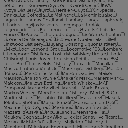
Knob Creek Distillery
Knockando Distillery
Kojima
Sohonten
Kumesen Syuzou
Kvareli Cellar
KWV
Kyoya Distillery
Kyro
L'Heritier-Guyot
l'Or Special
Drinks
La Cofradia
La Malinche
La Martiniquaise
Lagavulin
Lamas Destilaria
Lambay
Langs
Laphroaig
Larios
Latvijas Balzams
Lecompte
Ledaig
Legendario
Les Bienheureux
Les Grands Chais de
France
LeVecke
Lheraud Cognac
Licorera Cihuatan
Licorera De Nicaragua
Licores de Guatemala
Lillet
Linkwood Distillery
Liuyang Goalong Liquor Distillery
Liviko
Loch Lomond Group
Locomotive 103
Lombard
Longmorn Distillery
Lost Irish Whiskey Limited
Lotte
Chilsung
Louis Royer
Louisiana Spirits
Lucano 1894
Lucas Bols
Lucas Bols Distillery
Luxardo
Macallan
MacDuff International Ltd
Mackmyra Distillery
Maison
Boinaud
Maison Ferrand
Maison Gautier
Maison
Mauxion
Maison Prunier
Maker's Mark
Makers Mark
Malecon
Mallows Bottling
Malt'b Whiskey
MAP
Company
Marancheville
Marcati
Marie Brizard
Markus Wieser
Mars Shinshu Distillery
Martell & Co
Martin Miller's
Masahiro Distillery
Massenez
Masuda
Tokubee Shoten
Matsui Shuzo
Matusalem and Co
Maxime Trijol Cognac
Maximus
Mayfair Brands
Mazzetti d'Altavilla
McClelland's
Menard & Fils
Meukow Cognac
Mey Alkollu Ickiler Sanayii ve Ticaret
Mezan
Michter's Distillery
Midleton Distillery
Mijnaberd
Milestone Beverages
Millesimes & Tradition