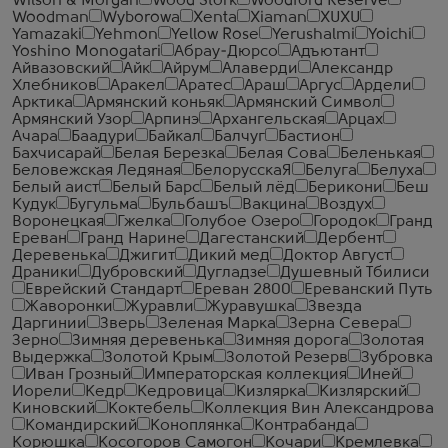
Wilson & Morgan
Wood Stork
Woodford Reserve
Woodman
Wyborowa
Xenta
Xiaman
XUXU
Yamazaki
Yehmon
Yellow Rose
Yerushalmi
Yoichi
Yoshino Monogatari
Абрау-Дюрсо
Адъютант
Айвазовский
Айк
Айрум
Алаверди
Александр
Хлебников
Аракел
Аратес
Араш
Аргус
Ардели
Арктика
Армянский коньяк
Армянский Символ
Армянский Узор
Арпинэ
Архангельская
Арцах
Ачара
Баадури
Байкал
Балчуг
Бастион
Бахчисарай
Белая Березка
Белая Сова
Беленькая
Беловежская Ледяная
БелорусскаЯ
Белуга
Белуха
Белый аист
Белый Барс
Белый лёд
Берикони
Беш
Кудук
Бугульма
Бульбашъ
Вакцина
Воздух
Воронецкая
Гжелка
Голубое Озеро
Городок
Гранд
Ереван
Гранд Нарине
Дагестанский
Дербент
Деревенька
Джигит
Дикий мед
Доктор Август
Драники
Дубровский
Дугладзе
Душевный Тбилиси
Еврейский Стандарт
Ереван 2800
Ереванский Путь
Жаворонки
Журавли
Журавушка
Звезда
Даргинии
Зверь
Зеленая Марка
Зерна Севера
Зерно
Зимняя деревенька
Зимняя дорога
Золотая
Выдержка
Золотой Крым
Золотой Резерв
Зубровка
Иван Грозный
Императорская коллекция
Иней
Иорели
Кедр
Кедровица
Кизлярка
Кизлярский
Киновский
Коктебель
Коллекция Вин Александрова
Командирский
Коноплянка
Контрабанда
Корюшка
Косогоров Самогон
Кочари
Кремлевка