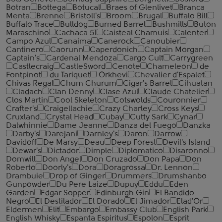
Botran
Bottega
Botucal
Braes of Glenlivet
Branca
Menta
Brenne
Bristoll's
Broom
Brugal
Buffalo Bill
Buffalo Trace
Bulldog
Burned Barrel
Bushmills
Buton
Maraschino
Cachaca 51
Caisteal Chamuis
Calenter
Campo Azul
Canaima
Canerock
Canoubier
Cantinero
Caorunn
Caperdonich
Captain Morgan
Captain's
Cardenal Mendoza
Cargo Cult
Carrygreen
Castlecraig
CastleSword
Cenote
Chameleon
de
Fontpinot
du Tariquet
Orkhevi
Chevalier d'Espalet
Chivas Regal
Chum Churum
Cigar's Barrel
Cihuatan
Cladach
Clan Denny
Clase Azul
Claude Chatelier
Clos Martin
Cool Skeleton
Cotswolds
Couronnier
Crafter's
Craigellachie
Crazy Charley
Cross Keys
Cruxland
Crystal Head
Cubay
Cutty Sark
Cynar
Dalwhinnie
Dame Jeanne
Danza del Fuego
Danzka
Darby's
Darejani
Darnley's
Daron
Darrow
Davidoff
De Marsy
Deau
Deep Forest
Devil's Island
Dewar's
Dictador
Dimple
Diplomatico
Disaronno
Domwill
Don Angel
Don Cruzado
Don Papa
Don
Roberto
Doorly's
Dora
Doragrossa
Dr. Lennon
Drambuie
Drop of Ginger
Drummers
Drumshanbo
Gunpowder
Du Pere Laize
Dupuy
Eddu
Eden
Garden
Edgar Sopper
Edinburgh Gin
El Bandido
Negro
El Destilador
El Dorado
El Jimador
Elad'Or
Eldermen
Elit
Embargo
Embassy Club
English Park
English Whisky
Espanta Espiritus
Espolon
Esprit