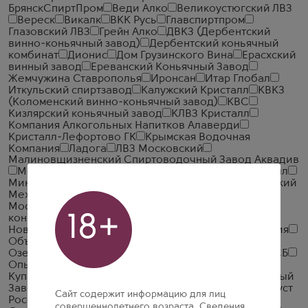
БрянскСпиртПром
Веди Алко
Великоустюгский ЛВЗ
Вереск
Викалк
ВКК Русь
Главспиртпром
Глазовский ЛВЗ
Грейн Алко
ДВКЗ (Дербентский
винно-коньячный завод)
Дербентский коньячный
комбинат
Дионис
Дом Грузинского Вина
Ерасхский
винный завод
Ереванский Коньячный Завод
Жемчужина Ставрополья
Иронсан
Итар Глобал
Иткульский спиртзавод
Калужский Кристалл
КВКЗ
(Коломенский винно-коньячный завод)
КВС
Кизлярский коньячный завод
КЛВЗ Кристалл
Компания Алкогольных Напитков Алаверди
Кристалл-Лефортово ГК
Крымская Водочная
Компания
Ладога
ЛВЗ Московский
Малиновщизненский Спиртоводочный Завод Аквадив
Мердзаванский коньячный завод
Минск Кристалл
Минский завод виноградных вин
ММВЗ (Московский
Межреспубликанский Винодельческий Завод)
Московский завод Кристалл
Мргашен Винно-
18+
коньячный завод
Национал Алко
Нива
Новокубанское
Объединенная Водочная Компания
Объединенные Пензенские Водочные Заводы
Озерский спиртоводочный завод (ОСВЗ)
ООО ССБ
Опытный завод НИВА
Первомайский
Первый
Купажный Завод
Пермалко
Прошянский Коньячный
Завод
Радамир
Родник и К
Русский Алкоголь (Руст
Сайт содержит информацию для лиц
Россия)
Русский Север
Русский стандарт
совершеннолетнего возраста. Сведения,