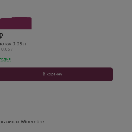
ттенком. Мини-бутылка — идея для подарка.
отая 0.05 л
,
0,05 л
я
годня
В корзину
магазинах Winemore