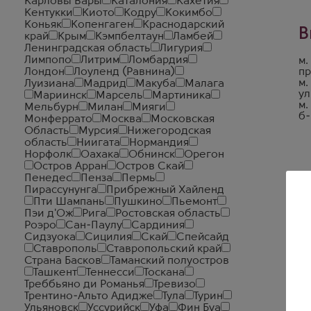
Карловы Вары
Каталония
Кахетия
Кентукки
Киото
Кодру
Кокимбо
Коньяк
Копенгаген
Краснодарский
В
край
Крым
Кэмпбелтаун
Ламбей
Ленинградская область
Лигурия
Лимпопо
Литрим
Ломбардия
м.
Лондон
Лоуленд (Равнина)
пр
м.
Луизиана
Мадрид
Макуба
Малага
ул
Мариинск
Марсель
Мартиника
м.
Мельбурн
Милан
Мияги
б-
Монферрато
Москва
Московская
Область
Мурсия
Нижегородская
область
Ниигата
Нормандия
Норфолк
Оахака
Обнинск
Орегон
Остров Арран
Остров Скай
Пенедес
Пенза
Пермь
Пирассунунга
Прибрежный Хайленд
Пти Шампань
Пушкино
Пьемонт
Пэи д'Ож
Рига
Ростовская область
Роэро
Сан-Паулу
Сардиния
Сидзуока
Сицилия
Скай
Спейсайд
Ставрополь
Ставропольский край
Страна Басков
Таманский полуостров
Ташкент
Теннесси
Тоскана
Треббьяно ди Романья
Тревизо
Трентино-Альто Адидже
Тула
Турин
Ульяновск
Уссурийск
Уфа
Фин Буа