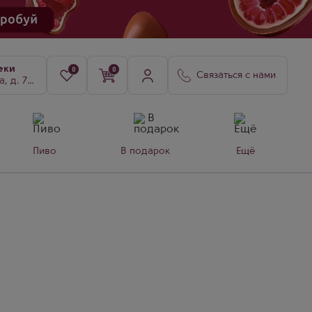
еки
0
0
Связаться с нами
8, к. 3
Пиво
В подарок
Ещё