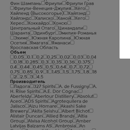
Фин Шампань
Фриули
Фриули Грав
Фриули-Венеция-Джулия
Хёго
Хайленд (Высокогорье)
Хайлэнд
Хайлэндс
Халиско
Ханой
Хего
Херес
Хоккайдо
Хонсю
Центральный Отаго
Цинандали
Шаранта
Эдинбург
Эмилия-Романья
Эхиме
Южная Каролина
Южная
Осетия
Ямагата
Яманаси
Ярославская Область
Объем
0.05
0.1
0.2
0.25
0.02
0.03
0.04
0.18
0.285
0.3
0.35
0.36
0.375
0.4
0.44
0.45
0.5
0.64
0.7
0.72
0.75
0.85
0.9
1
1.45
1.5
1.75
1.8
18
2
2.5
3
4.5
Производитель
Ладога
327 Spirits
A. de Fussigny
A.
H. Riise Spirits
A.E. Dor Cognac
Aberfeldy
Aberlour Distillery
Absolut
Aceo
ADS Spirits
Agrotequilera de
Jalisco
Aizu Homare
Akashi Sake
Brewery
Akita Seishu
Albert Bichot
Alistair Duncan
Allied Brands
Altia
Group
Alvisa Alcohol Group
Amber
Latvijas Balzams AS
Ambrosia
An