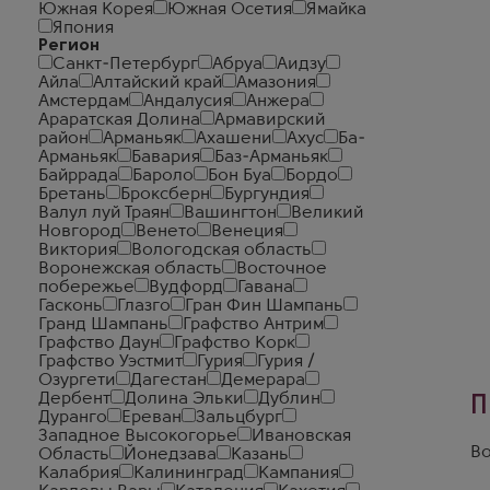
Южная Корея
Южная Осетия
Ямайка
Япония
Регион
Санкт-Петербург
Абруа
Аидзу
Айла
Алтайский край
Амазония
Амстердам
Андалусия
Анжера
Араратская Долина
Армавирский
район
Арманьяк
Ахашени
Ахус
Ба-
Арманьяк
Бавария
Баз-Арманьяк
Байррада
Бароло
Бон Буа
Бордо
Бретань
Броксберн
Бургундия
Валул луй Траян
Вашингтон
Великий
Новгород
Венето
Венеция
Виктория
Вологодская область
Воронежская область
Восточное
побережье
Вудфорд
Гавана
Гасконь
Глазго
Гран Фин Шампань
Гранд Шампань
Графство Антрим
Графство Даун
Графство Корк
Графство Уэстмит
Гурия
Гурия /
Озургети
Дагестан
Демерара
Дербент
Долина Эльки
Дублин
П
Дуранго
Ереван
Зальцбург
Западное Высокогорье
Ивановская
Во
Область
Йонедзава
Казань
Калабрия
Калининград
Кампания