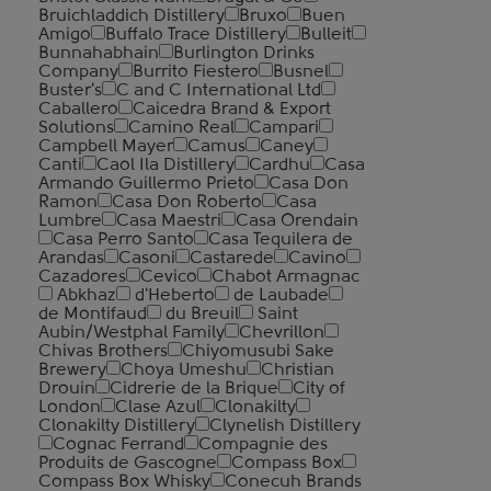
Bruichladdich Distillery
Bruxo
Buen
Amigo
Buffalo Trace Distillery
Bulleit
Bunnahabhain
Burlington Drinks
Company
Burrito Fiestero
Busnel
Buster's
C and C International Ltd
Caballero
Caicedra Brand & Export
Solutions
Camino Real
Campari
Campbell Mayer
Camus
Caney
Canti
Caol Ila Distillery
Cardhu
Casa
Armando Guillermo Prieto
Casa Don
Ramon
Casa Don Roberto
Casa
Lumbre
Casa Maestri
Casa Orendain
Casa Perro Santo
Casa Tequilera de
Arandas
Casoni
Castarede
Cavino
Cazadores
Cevico
Chabot Armagnac
Abkhaz
d'Heberto
de Laubade
de Montifaud
du Breuil
Saint
Aubin/Westphal Family
Chevrillon
Chivas Brothers
Chiyomusubi Sake
Brewery
Choya Umeshu
Christian
Drouin
Cidrerie de la Brique
City of
London
Clase Azul
Clonakilty
Clonakilty Distillery
Clynelish Distillery
Cognac Ferrand
Compagnie des
Produits de Gascogne
Compass Box
Compass Box Whisky
Conecuh Brands