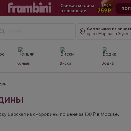
Самовывоз
из винот
пр-кт Маршала Жукова, д. 7
Коньяк
Виски
Водка
одины
одины
ку Царская из смородины по цене за 130 ₽ в Москве.