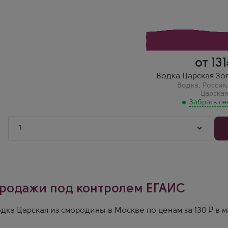
Санкт-Петербург
Илья
Царская Золотая 0.05 — мягче оригинальной, с золотистым о
от 131
Водка Царская Зол
Водка
,
Россия
Царска
Забрать се
1
родажи под контролем ЕГАИС
дка Царская из смородины в Москве по ценам за 130 ₽ в 