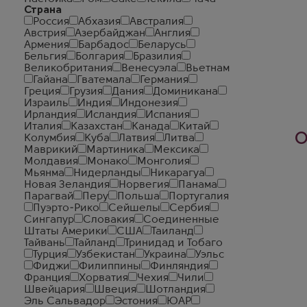
Страна
Россия
Абхазия
Австралия
Австрия
Азербайджан
Англия
Армения
Барбадос
Беларусь
Бельгия
Болгария
Бразилия
Великобритания
Венесуэла
Вьетнам
Гайана
Гватемала
Германия
Греция
Грузия
Дания
Доминикана
Израиль
Индия
Индонезия
Ирландия
Исландия
Испания
Италия
Казахстан
Канада
Китай
О
Колумбия
Куба
Латвия
Литва
Маврикий
Мартиника
Мексика
Молдавия
Монако
Монголия
Мьянма
Нидерланды
Никарагуа
Новая Зеландия
Норвегия
Панама
Парагвай
Перу
Польша
Португалия
Пуэрто-Рико
Сейшелы
Сербия
Сингапур
Словакия
Соединенные
Штаты Америки
США
Таиланд
Тайвань
Тайланд
Тринидад и Тобаго
Турция
Узбекистан
Украина
Уэльс
Фиджи
Филиппины
Финляндия
Франция
Хорватия
Чехия
Чили
Швейцария
Швеция
Шотландия
Эль Сальвадор
Эстония
ЮАР