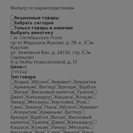
Фильтр по характеристикам
Акционные товары
Забрать сегодня
Только товары в наличии
Выбрать винотеку
м. Октябрьское Поле
пр-кт Маршала Жукова. д. 78. к. 3
м.
Курская
ул. Земляной Вал. д. 24/30. стр. 1
м.
Одинцово
б-р Любы Новосёловой. д. 13
Цена
Тип товара
Водка
Абсент
Аквавит
Аперитив
Арманьяк
Биттер
Бренди
Бурбон
Виски
Висковый напиток
Граппа
Джин
Кальвадос
Кашаса
Коньяк
Ликер
Мескаль
Настойка
Ром
Саке
Текила
Чача
Абсент
Аквавит
Аперитив
Арманьяк
Биттер
Бренди
Бурбон
Виски
Висковый
напиток
Граппа
Джин
Кальвадос
Кашаса
Коньяк
Ликер
Мескаль
Настойка
Ром
Саке
Текила
Чача