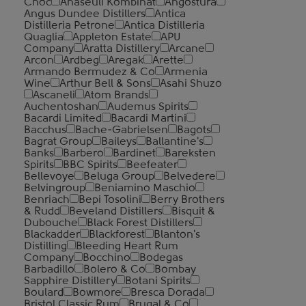
Cnoc
Anaseuli Kombinat
Angostura
Angus Dundee Distillers
Antica
Distilleria Petrone
Antica Distilleria
Quaglia
Appleton Estate
APU
Company
Aratta Distillery
Arcane
Arcon
Ardbeg
Aregak
Arette
Armando Bermudez & Co
Armenia
Wine
Arthur Bell & Sons
Asahi Shuzo
Ascaneli
Atom Brands
Auchentoshan
Audemus Spirits
Bacardi Limited
Bacardi Martini
Bacchus
Bache-Gabrielsen
Bagots
Bagrat Group
Baileys
Ballantine's
Banks
Barbero
Bardinet
Bareksten
Spirits
BBC Spirits
Beefeater
Bellevoye
Beluga Group
Belvedere
Belvingroup
Beniamino Maschio
Benriach
Bepi Tosolini
Berry Brothers
& Rudd
Beveland Distillers
Bisquit &
Dubouche
Black Forest Distillers
Blackadder
Blackforest
Blanton's
Distilling
Bleeding Heart Rum
Company
Bocchino
Bodegas
Barbadillo
Bolero & Co
Bombay
Sapphire Distillery
Botani Spirits
Boulard
Bowmore
Bresca Dorada
Bristol Classic Rum
Brugal & Co