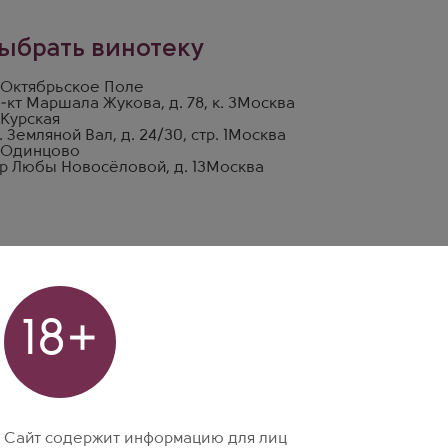
ыбрать винотеку
 Октябрьское Поле
-кт Маршала Жукова, д. 78, к. 3
Москва
 Курская
. Земляной Вал, д. 24/30, стр. 1
Москва
 Одинцово
р Любы Новосёловой, д. 13
Москва
18+
Сайт содержит информацию для лиц