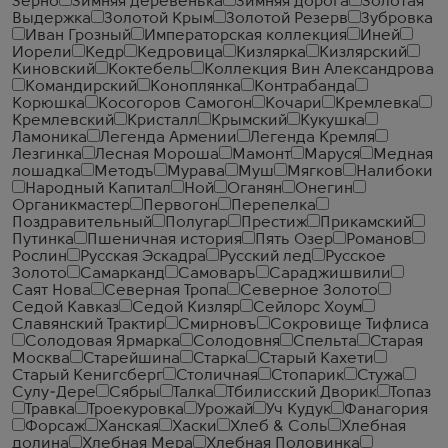
Зерно
Зимняя деревенька
Зимняя дорога
Золотая
Выдержка
Золотой Крым
Золотой Резерв
Зубровка
Иван Грозный
Императорская коллекция
Иней
Иорели
Кедр
Кедровица
Кизлярка
Кизлярский
Киновский
Коктебель
Коллекция Вин Александрова
Командирский
Коноплянка
Контрабанда
Корюшка
Косогоров Самогон
Кочари
Кремлевка
Кремлевский
Кристалл
Крымский
Кукушка
Ламоника
Легенда Армении
Легенда Кремля
Лезгинка
Лесная Мороша
Мамонт
Маруся
Медная
лошадка
Методъ
Мурава
Муш
Мягков
Налибоки
Народный Капитал
Ной
Оганян
Онегин
Органикмастер
Первогон
Перепелка
Поздравительный
Полугар
Престиж
Прикамский
Путинка
Пшеничная история
Пять Озер
Романов
Рослин
Русская Эскадра
Русский лед
Русское
Золото
Самарканд
Самоваръ
Сараджишвили
Саят Нова
Северная Тропа
Северное Золото
Седой Кавказ
Седой Кизляр
Сейлорс Хоум
Славянский Трактир
Смирновъ
Сокровище Тифлиса
Солодовая Ярмарка
Солодовня
Спельта
Старая
Москва
Старейшина
Старка
Старый Кахети
Старый Кенигсберг
Столичная
Стопарик
Стужа
Сулу-Дере
Сябры
Талка
Тбилисский Дворик
Топаз
Травка
Троекуровка
Урожай
Уч Кудук
Фанагория
Форсаж
Ханская
Хаски
Хлеб & Соль
Хлебная
долина
Хлебная Мера
Хлебная Половинка