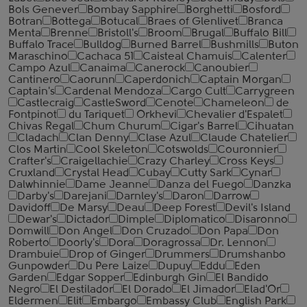
Bols Genever
Bombay Sapphire
Borghetti
Bosford
Botran
Bottega
Botucal
Braes of Glenlivet
Branca
Menta
Brenne
Bristoll's
Broom
Brugal
Buffalo Bill
Buffalo Trace
Bulldog
Burned Barrel
Bushmills
Buton
Maraschino
Cachaca 51
Caisteal Chamuis
Calenter
Campo Azul
Canaima
Canerock
Canoubier
Cantinero
Caorunn
Caperdonich
Captain Morgan
Captain's
Cardenal Mendoza
Cargo Cult
Carrygreen
Castlecraig
CastleSword
Cenote
Chameleon
de
Fontpinot
du Tariquet
Orkhevi
Chevalier d'Espalet
Chivas Regal
Chum Churum
Cigar's Barrel
Cihuatan
Cladach
Clan Denny
Clase Azul
Claude Chatelier
Clos Martin
Cool Skeleton
Cotswolds
Couronnier
Crafter's
Craigellachie
Crazy Charley
Cross Keys
Cruxland
Crystal Head
Cubay
Cutty Sark
Cynar
Dalwhinnie
Dame Jeanne
Danza del Fuego
Danzka
Darby's
Darejani
Darnley's
Daron
Darrow
Davidoff
De Marsy
Deau
Deep Forest
Devil's Island
Dewar's
Dictador
Dimple
Diplomatico
Disaronno
Domwill
Don Angel
Don Cruzado
Don Papa
Don
Roberto
Doorly's
Dora
Doragrossa
Dr. Lennon
Drambuie
Drop of Ginger
Drummers
Drumshanbo
Gunpowder
Du Pere Laize
Dupuy
Eddu
Eden
Garden
Edgar Sopper
Edinburgh Gin
El Bandido
Negro
El Destilador
El Dorado
El Jimador
Elad'Or
Eldermen
Elit
Embargo
Embassy Club
English Park