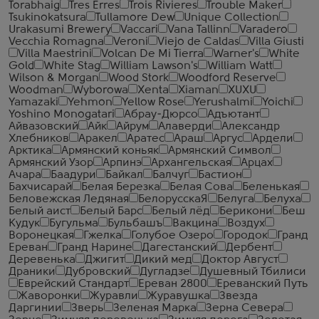
Torabhaig
Tres Erres
Trois Rivieres
Trouble Maker
Tsukinokatsura
Tullamore Dew
Unique Collection
Urakasumi Brewery
Vaccari
Vana Tallinn
Varadero
Vecchia Romagna
Veroni
Viejo de Caldas
Villa Giusti
Villa Maestrini
Volcan De Mi Tierra
Warner's
White
Gold
White Stag
William Lawson's
William Watt
Wilson & Morgan
Wood Stork
Woodford Reserve
Woodman
Wyborowa
Xenta
Xiaman
XUXU
Yamazaki
Yehmon
Yellow Rose
Yerushalmi
Yoichi
Yoshino Monogatari
Абрау-Дюрсо
Адъютант
Айвазовский
Айк
Айрум
Алаверди
Александр
Хлебников
Аракел
Аратес
Араш
Аргус
Ардели
Арктика
Армянский коньяк
Армянский Символ
Армянский Узор
Арпинэ
Архангельская
Арцах
Ачара
Баадури
Байкал
Балчуг
Бастион
Бахчисарай
Белая Березка
Белая Сова
Беленькая
Беловежская Ледяная
БелорусскаЯ
Белуга
Белуха
Белый аист
Белый Барс
Белый лёд
Берикони
Беш
Кудук
Бугульма
Бульбашъ
Вакцина
Воздух
Воронецкая
Гжелка
Голубое Озеро
Городок
Гранд
Ереван
Гранд Нарине
Дагестанский
Дербент
Деревенька
Джигит
Дикий мед
Доктор Август
Драники
Дубровский
Дугладзе
Душевный Тбилиси
Еврейский Стандарт
Ереван 2800
Ереванский Путь
Жаворонки
Журавли
Журавушка
Звезда
Даргинии
Зверь
Зеленая Марка
Зерна Севера