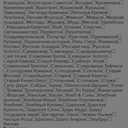
Корюшка
Косогоров Самогон
Кочари
Кремлевка
Кремлевский
Кристалл
Крымский
Кукушка
Ламоника
Легенда Армении
Легенда Кремля
Лезгинка
Лесная Мороша
Мамонт
Маруся
Медная
лошадка
Методъ
Мурава
Муш
Мягков
Налибоки
Народный Капитал
Ной
Оганян
Онегин
Органикмастер
Первогон
Перепелка
Поздравительный
Полугар
Престиж
Прикамский
Путинка
Пшеничная история
Пять Озер
Романов
Рослин
Русская Эскадра
Русский лед
Русское
Золото
Самарканд
Самоваръ
Сараджишвили
Саят Нова
Северная Тропа
Северное Золото
Седой Кавказ
Седой Кизляр
Сейлорс Хоум
Славянский Трактир
Смирновъ
Сокровище Тифлиса
Солодовая Ярмарка
Солодовня
Спельта
Старая
Москва
Старейшина
Старка
Старый Кахети
Старый Кенигсберг
Столичная
Стопарик
Стужа
Сулу-Дере
Сябры
Талка
Тбилисский Дворик
Топаз
Травка
Троекуровка
Урожай
Уч Кудук
Фанагория
Форсаж
Ханская
Хаски
Хлеб & Соль
Хлебная
долина
Хлебная Мера
Хлебная Половинка
Хлебник
Хлебный Купажъ
Царская
Царская
Крепость
Царское Село
Царь Кедр
Царь/
Государев заказ
Цитадель
Чача
Чижик-Пыжик
Чистые Росы
Шалахо
Шато Темрюк
Эльбрус
Ямская