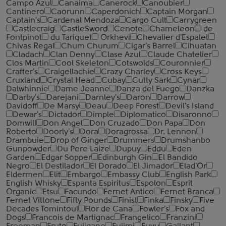
Campo Azul
Canaima
Canerock
Canoubier
Cantinero
Caorunn
Caperdonich
Captain Morgan
Captain's
Cardenal Mendoza
Cargo Cult
Carrygreen
Castlecraig
CastleSword
Cenote
Chameleon
de
Fontpinot
du Tariquet
Orkhevi
Chevalier d'Espalet
Chivas Regal
Chum Churum
Cigar's Barrel
Cihuatan
Cladach
Clan Denny
Clase Azul
Claude Chatelier
Clos Martin
Cool Skeleton
Cotswolds
Couronnier
Crafter's
Craigellachie
Crazy Charley
Cross Keys
Cruxland
Crystal Head
Cubay
Cutty Sark
Cynar
Dalwhinnie
Dame Jeanne
Danza del Fuego
Danzka
Darby's
Darejani
Darnley's
Daron
Darrow
Davidoff
De Marsy
Deau
Deep Forest
Devil's Island
Dewar's
Dictador
Dimple
Diplomatico
Disaronno
Domwill
Don Angel
Don Cruzado
Don Papa
Don
Roberto
Doorly's
Dora
Doragrossa
Dr. Lennon
Drambuie
Drop of Ginger
Drummers
Drumshanbo
Gunpowder
Du Pere Laize
Dupuy
Eddu
Eden
Garden
Edgar Sopper
Edinburgh Gin
El Bandido
Negro
El Destilador
El Dorado
El Jimador
Elad'Or
Eldermen
Elit
Embargo
Embassy Club
English Park
English Whisky
Espanta Espiritus
Espolon
Esprit
Organic
Etsu
Facundo
Fernet Antico
Fernet Branca
Fernet Vittone
Fifty Pounds
Finist
Finka
Finsky
Five
Decades Tomintoul
Flor de Cana
Fowler's
Fox and
Dogs
Francois de Martignac
Frangelico
Franzini