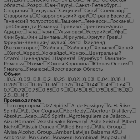
Пушкино
Пьемонт
Пэи д'Ож
Рига
Ростовская
область
Роэро
Сан-Паулу
Санкт-Петербург
Сардиния
Сидзуока
Сицилия
Скай
Спейсайд
Ставрополь
Ставропольский край
Страна Басков
Таманский полуостров
Ташкент
Теннесси
Тоскана
Треббьяно ди Романья
Тревизо
Трентино-Альто
Адидже
Тула
Турин
Ульяновск
Уссурийск
Уфа
Фин Буа
Фин Шампань
Фриули
Фриули Грав
Фриули-Венеция-Джулия
Хёго
Хайленд
(Высокогорье)
Хайлэнд
Хайлэндс
Халиско
Ханой
Хего
Херес
Хоккайдо
Хонсю
Центральный
Отаго
Цинандали
Шаранта
Эдинбург
Эмилия-
Романья
Эхиме
Южная Каролина
Южная Осетия
Ямагата
Яманаси
Ярославская Область
Объем
0.5
0.05
0.1
0.2
0.25
0.02
0.03
0.04
0.18
0.285
0.3
0.35
0.36
0.375
0.4
0.44
0.45
0.64
0.7
0.72
0.75
0.85
0.9
1
1.45
1.5
1.75
1.8
18
2
2.5
3
4.5
Производитель
Татспиртпром
327 Spirits
A. de Fussigny
A. H. Riise
Spirits
A.E. Dor Cognac
Aberfeldy
Aberlour Distillery
Absolut
Aceo
ADS Spirits
Agrotequilera de Jalisco
Aizu Homare
Akashi Sake Brewery
Akita Seishu
Albert
Bichot
Alistair Duncan
Allied Brands
Altia Group
Alvisa Alcohol Group
Amber Latvijas Balzams AS
Ambrosia
An Cnoc
Anaseuli Kombinat
Angostura