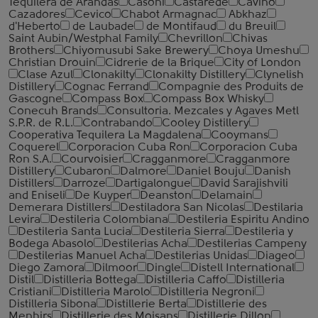
Tequilera de Arandas
Casoni
Castarede
Cavino
Cazadores
Cevico
Chabot Armagnac
Abkhaz
d'Heberto
de Laubade
de Montifaud
du Breuil
Saint Aubin/Westphal Family
Chevrillon
Chivas
Brothers
Chiyomusubi Sake Brewery
Choya Umeshu
Christian Drouin
Cidrerie de la Brique
City of London
Clase Azul
Clonakilty
Clonakilty Distillery
Clynelish
Distillery
Cognac Ferrand
Compagnie des Produits de
Gascogne
Compass Box
Compass Box Whisky
Conecuh Brands
Consultoria. Mezcales y Agaves Metl
S.P.R. de R.L.
Contrabando
Cooley Distillery
Cooperativa Tequilera La Magdalena
Cooymans
Coquerel
Corporacion Cuba Ron
Corporacion Cuba
Ron S.A.
Courvoisier
Cragganmore
Cragganmore
Distillery
Cubaron
Dalmore
Daniel Bouju
Danish
Distillers
Darroze
Dartigalongue
David Sarajishvili
and Eniseli
De Kuyper
Deanston
Delamain
Demerara Distillers
Destiladora San Nicolas
Destilaria
Levira
Destileria Colombiana
Destileria Espiritu Andino
Destileria Santa Lucia
Destileria Sierra
Destileria y
Bodega Abasolo
Destilerias Acha
Destilerias Campeny
Destilerias Manuel Acha
Destilerias Unidas
Diageo
Diego Zamora
Dilmoor
Dingle
Distell International
Distil
Distilleria Bottega
Distilleria Caffo
Distilleria
Cristiani
Distilleria Marolo
Distilleria Negroni
Distilleria Sibona
Distillerie Berta
Distillerie des
Menhirs
Distillerie des Moisans
Distillerie Dillon