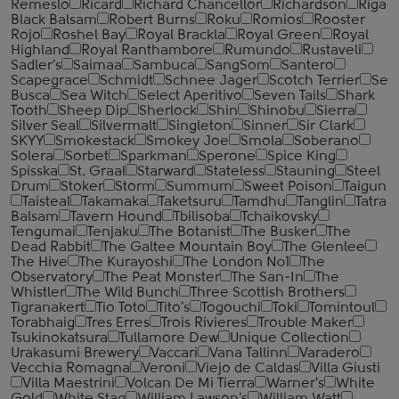
Remeslo
Ricard
Richard Chancellor
Richardson
Riga
Black Balsam
Robert Burns
Roku
Romios
Rooster
Rojo
Roshel Bay
Royal Brackla
Royal Green
Royal
Highland
Royal Ranthambore
Rumundo
Rustaveli
Sadler's
Saimaa
Sambuca
SangSom
Santero
Scapegrace
Schmidt
Schnee Jager
Scotch Terrier
Se
Busca
Sea Witch
Select Aperitivo
Seven Tails
Shark
Tooth
Sheep Dip
Sherlock
Shin
Shinobu
Sierra
Silver Seal
Silvermalt
Singleton
Sinner
Sir Clark
SKYY
Smokestack
Smokey Joe
Smola
Soberano
Solera
Sorbet
Sparkman
Sperone
Spice King
Spisska
St. Graal
Starward
Stateless
Stauning
Steel
Drum
Stoker
Storm
Summum
Sweet Poison
Taigun
Taisteal
Takamaka
Taketsuru
Tamdhu
Tanglin
Tatra
Balsam
Tavern Hound
Tbilisoba
Tchaikovsky
Tengumai
Tenjaku
The Botanist
The Busker
The
Dead Rabbit
The Galtee Mountain Boy
The Glenlee
The Hive
The Kurayoshi
The London №1
The
Observatory
The Peat Monster
The San-In
The
Whistler
The Wild Bunch
Three Scottish Brothers
Tigranakert
Tio Toto
Tito's
Togouchi
Toki
Tomintoul
Torabhaig
Tres Erres
Trois Rivieres
Trouble Maker
Tsukinokatsura
Tullamore Dew
Unique Collection
Urakasumi Brewery
Vaccari
Vana Tallinn
Varadero
Vecchia Romagna
Veroni
Viejo de Caldas
Villa Giusti
Villa Maestrini
Volcan De Mi Tierra
Warner's
White