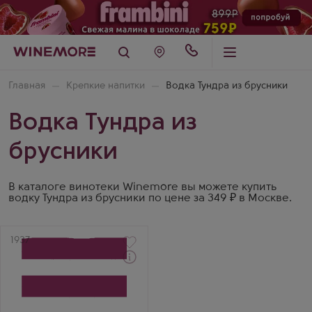
Главная
Крепкие напитки
Водка Тундра из брусники
Водка Тундра из
брусники
В каталоге винотеки Winemore вы можете купить
водку Тундра из брусники по цене за 349 ₽ в Москве.
Артикул
1937
Водка
Tundra Northern
Cowberry
Производитель