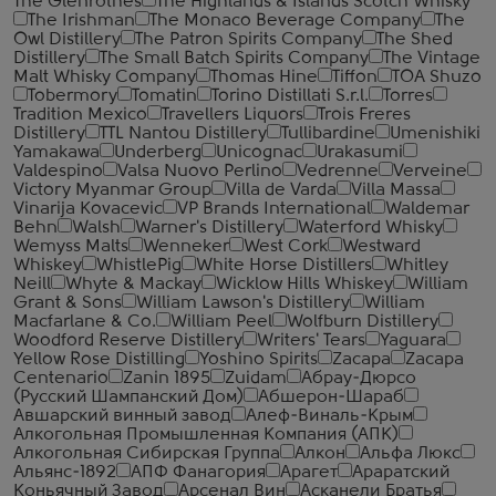
The Glenrothes
The Highlands & Islands Scotch Whisky
The Irishman
The Monaco Beverage Company
The
Owl Distillery
The Patron Spirits Company
The Shed
Distillery
The Small Batch Spirits Company
The Vintage
Malt Whisky Company
Thomas Hine
Tiffon
TOA Shuzo
Tobermory
Tomatin
Torino Distillati S.r.l.
Torres
Tradition Mexico
Travellers Liquors
Trois Freres
Distillery
TTL Nantou Distillery
Tullibardine
Umenishiki
Yamakawa
Underberg
Unicognac
Urakasumi
Valdespino
Valsa Nuovo Perlino
Vedrenne
Verveine
Victory Myanmar Group
Villa de Varda
Villa Massa
Vinarija Kovacevic
VP Brands International
Waldemar
Behn
Walsh
Warner's Distillery
Waterford Whisky
Wemyss Malts
Wenneker
West Cork
Westward
Whiskey
WhistlePig
White Horse Distillers
Whitley
Neill
Whyte & Mackay
Wicklow Hills Whiskey
William
Grant & Sons
William Lawson's Distillery
William
Macfarlane & Co.
William Peel
Wolfburn Distillery
Woodford Reserve Distillery
Writers' Tears
Yaguara
Yellow Rose Distilling
Yoshino Spirits
Zacapa
Zacapa
Centenario
Zanin 1895
Zuidam
Абрау-Дюрсо
(Русский Шампанский Дом)
Абшерон-Шараб
Авшарский винный завод
Алеф-Виналь-Крым
Алкогольная Промышленная Компания (АПК)
Алкогольная Сибирская Группа
Алкон
Альфа Люкс
Альянс-1892
АПФ Фанагория
Арагет
Араратский
Коньячный Завод
Арсенал Вин
Асканели Братья