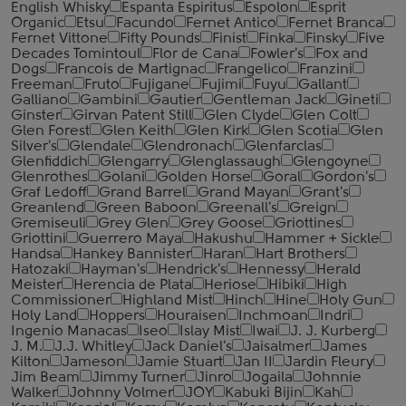
English Whisky
Espanta Espiritus
Espolon
Esprit
Organic
Etsu
Facundo
Fernet Antico
Fernet Branca
Fernet Vittone
Fifty Pounds
Finist
Finka
Finsky
Five
Decades Tomintoul
Flor de Cana
Fowler's
Fox and
Dogs
Francois de Martignac
Frangelico
Franzini
Freeman
Fruto
Fujigane
Fujimi
Fuyu
Gallant
Galliano
Gambini
Gautier
Gentleman Jack
Gineti
Ginster
Girvan Patent Still
Glen Clyde
Glen Colt
Glen Forest
Glen Keith
Glen Kirk
Glen Scotia
Glen
Silver's
Glendale
Glendronach
Glenfarclas
Glenfiddich
Glengarry
Glenglassaugh
Glengoyne
Glenrothes
Golani
Golden Horse
Goral
Gordon's
Graf Ledoff
Grand Barrel
Grand Mayan
Grant's
Greanlend
Green Baboon
Greenall's
Greign
Gremiseuli
Grey Glen
Grey Goose
Griottines
Griottini
Guerrero Maya
Hakushu
Hammer + Sickle
Handsa
Hankey Bannister
Haran
Hart Brothers
Hatozaki
Hayman's
Hendrick's
Hennessy
Herald
Meister
Herencia de Plata
Heriose
Hibiki
High
Commissioner
Highland Mist
Hinch
Hine
Holy Gun
Holy Land
Hoppers
Houraisen
Inchmoan
Indri
Ingenio Manacas
Iseo
Islay Mist
Iwai
J. J. Kurberg
J. M.
J.J. Whitley
Jack Daniel's
Jaisalmer
James
Kilton
Jameson
Jamie Stuart
Jan II
Jardin Fleury
Jim Beam
Jimmy Turner
Jinro
Jogaila
Johnnie
Walker
Johnny Volmer
JOY
Kabuki Bijin
Kah