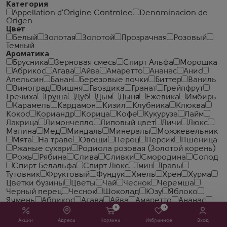
Категория
Appellation d'Origine Controlee
Denominacion de
Origen
Цвет
Белый
Золотая
Золотой
Прозрачная
Розовый
Темный
Ароматика
Брусника
Зерновая смесь
Спирт Альфа
Морошка
Абрикос
Агава
Айва
Амаретто
Ананас
Анис
Апельсин
Банан
Березовые почки
Биттер
Ваниль
Виноград
Вишня
Гвоздика
Гранат
Грейпфрут
Гречиха
Груша
Дуб
Дым
Дыня
Ежевика
Имбирь
Карамель
Кардамон
Кизил
Клубника
Клюква
Кокос
Кориандр
Корица
Кофе
Кукуруза
Лайм
Лакрица
Лимончелло
Липовый цвет
Личи
Люкс
Малина
Мед
Миндаль
Минералы
Можжевельник
Мята
На траве
Овощи
Перец
Персик
Пшеница
Ржаные сухари
Родиола розовая (Золотой корень)
Рожь
Рябина
Слива
Сливки
Смородина
Солод
Спирт Белальфа
Спирт Люкс
Тмин
Травы
Тутовник
Фруктовый
Фундук
Хмель
Хрен
Хурма
Цветки бузины
Цветы
Чай
Чеcнок
Черемша
Черный перец
Чеснок
Шоколад
Юзу
Яблоко
Ячмень
Абрикос
Агава
Айва
Амаретто
Ананас
0
0
Анис
Апельсин
Банан
Березовые почки
Биттер
Ваниль
Виноград
Вишня
Гвоздика
Гранат
Акции
Адреса
Корзина
Избранное
Вход
Грейпфрут
Гречиха
Груша
Дуб
Дым
Дыня