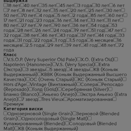
Выдержка
18 лет
40 лет
35 лет
45 лет
3 года
10 лет
6 лет
7 лет
8 лет
12 лет
15 лет
20 лет
25 лет
30 лет
50 лет
70 лет
4 года
5 лет
2 года
85 лет
60 лет
17 лет
21 год
23 года
16 лет
14 лет
13 лет
11 лет
80 лет
27 лет
9 лет
90 лет
36 лет
54 года
53
года
28 лет
26 лет
24 года
19 лет
51 год
47 лет
32 года
38 лет
46 лет
43 года
37 лет
44 года
33
года
31 год
22 года
1 год
1.5 года
6 месяцев
16
месяцев
2.5 года
29 лет
39 лет
41 год
48 лет
72
года
Класс
V.S.O.P. (Very Superior Old Pale)
X.O. (Extra Old)
Napoleon (Наполеон)
V.S. (Very Special)
Extra
(Экстра)
3 звезды
5 звезд
4 звезды
КВ (Коньяк
Выдержанный)
КВВК (Коньяк Выдержанный Высшего
Качества)
ОС (Очень Старый)
КС (Коньяк Старый)
Hors d'Age
Vintage (Винтажный)
Солера
Репосадо
(Reposado)
Голд (Gold)
Серебрянная (Silver)
Бланко (Blanco)
Аньехо (Anejo)
Экстра Аньехо (Extra
Anejo)
7 звезд
Tres Vieux
Ароматизированная
Премиум
Категория виски
Однозерновой (Single Grain)
Зерновой (Blended
Grain)
Односолодовый (Single Malt)
Купажированный (Blended)
Солодовый (Blended
Malt)
КВ (Коньяк Выдержанный)