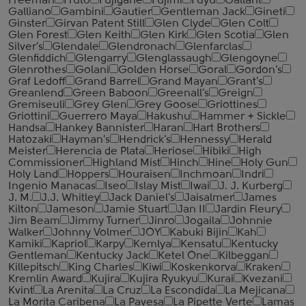
Freeman
Fruto
Fujigane
Fujimi
Fuyu
Gallant
Galliano
Gambini
Gautier
Gentleman Jack
Gineti
Ginster
Girvan Patent Still
Glen Clyde
Glen Colt
Glen Forest
Glen Keith
Glen Kirk
Glen Scotia
Glen
Silver's
Glendale
Glendronach
Glenfarclas
Glenfiddich
Glengarry
Glenglassaugh
Glengoyne
Glenrothes
Golani
Golden Horse
Goral
Gordon's
Graf Ledoff
Grand Barrel
Grand Mayan
Grant's
Greanlend
Green Baboon
Greenall's
Greign
Gremiseuli
Grey Glen
Grey Goose
Griottines
Griottini
Guerrero Maya
Hakushu
Hammer + Sickle
Handsa
Hankey Bannister
Haran
Hart Brothers
Hatozaki
Hayman's
Hendrick's
Hennessy
Herald
Meister
Herencia de Plata
Heriose
Hibiki
High
Commissioner
Highland Mist
Hinch
Hine
Holy Gun
Holy Land
Hoppers
Houraisen
Inchmoan
Indri
Ingenio Manacas
Iseo
Islay Mist
Iwai
J. J. Kurberg
J. M.
J.J. Whitley
Jack Daniel's
Jaisalmer
James
Kilton
Jameson
Jamie Stuart
Jan II
Jardin Fleury
Jim Beam
Jimmy Turner
Jinro
Jogaila
Johnnie
Walker
Johnny Volmer
JOY
Kabuki Bijin
Kah
Kamiki
Kapriol
Karpy
Kemlya
Kensatu
Kentucky
Gentleman
Kentucky Jack
Ketel One
Kilbeggan
Killepitsch
King Charles
Kiwi
Koskenkorva
Kraken
Kremlin Award
Kujira
Kujira Ryukyu
Kurai
Kvezani
Kvint
La Arenita
La Cruz
La Escondida
La Mejicana
La Morita Caribena
La Pavesa
La Pipette Verte
Lamas