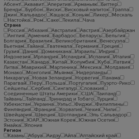
Абсент
Аквавит
Аперитив
Арманьяк
Биттер
Бренди
Бурбон
Виски
Висковый напиток
Граппа
Джин
Кальвадос
Кашаса
Коньяк
Ликер
Мескаль
Настойка
Ром
Саке
Текила
Чача
Страна
Россия
Абхазия
Австралия
Австрия
Азербайджан
Англия
Армения
Барбадос
Беларусь
Бельгия
Болгария
Бразилия
Великобритания
Венесуэла
Вьетнам
Гайана
Гватемала
Германия
Греция
Грузия
Дания
Доминикана
Израиль
Индия
Индонезия
Ирландия
Исландия
Испания
Италия
Казахстан
Канада
Китай
Колумбия
Куба
Латвия
Литва
Маврикий
Мартиника
Мексика
Молдавия
Монако
Монголия
Мьянма
Нидерланды
Никарагуа
Новая Зеландия
Норвегия
Панама
Парагвай
Перу
Польша
Португалия
Пуэрто-Рико
Сейшелы
Сербия
Сингапур
Словакия
Соединенные Штаты Америки
США
Таиланд
Тайвань
Тайланд
Тринидад и Тобаго
Турция
Узбекистан
Украина
Уэльс
Фиджи
Филиппины
Финляндия
Франция
Хорватия
Чехия
Чили
Швейцария
Швеция
Шотландия
Эль Сальвадор
Эстония
ЮАР
Южная Корея
Южная Осетия
Ямайка
Япония
Регион
Казань
Абруа
Аидзу
Айла
Алтайский край