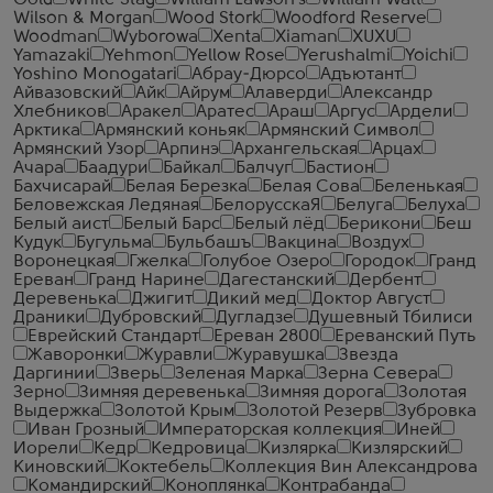
Gold
White Stag
William Lawson's
William Watt
Wilson & Morgan
Wood Stork
Woodford Reserve
Woodman
Wyborowa
Xenta
Xiaman
XUXU
Yamazaki
Yehmon
Yellow Rose
Yerushalmi
Yoichi
Yoshino Monogatari
Абрау-Дюрсо
Адъютант
Айвазовский
Айк
Айрум
Алаверди
Александр
Хлебников
Аракел
Аратес
Араш
Аргус
Ардели
Арктика
Армянский коньяк
Армянский Символ
Армянский Узор
Арпинэ
Архангельская
Арцах
Ачара
Баадури
Байкал
Балчуг
Бастион
Бахчисарай
Белая Березка
Белая Сова
Беленькая
Беловежская Ледяная
БелорусскаЯ
Белуга
Белуха
Белый аист
Белый Барс
Белый лёд
Берикони
Беш
Кудук
Бугульма
Бульбашъ
Вакцина
Воздух
Воронецкая
Гжелка
Голубое Озеро
Городок
Гранд
Ереван
Гранд Нарине
Дагестанский
Дербент
Деревенька
Джигит
Дикий мед
Доктор Август
Драники
Дубровский
Дугладзе
Душевный Тбилиси
Еврейский Стандарт
Ереван 2800
Ереванский Путь
Жаворонки
Журавли
Журавушка
Звезда
Даргинии
Зверь
Зеленая Марка
Зерна Севера
Зерно
Зимняя деревенька
Зимняя дорога
Золотая
Выдержка
Золотой Крым
Золотой Резерв
Зубровка
Иван Грозный
Императорская коллекция
Иней
Иорели
Кедр
Кедровица
Кизлярка
Кизлярский
Киновский
Коктебель
Коллекция Вин Александрова
Командирский
Коноплянка
Контрабанда