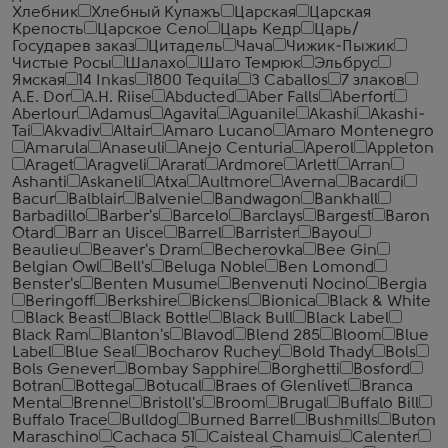
Хлебник
Хлебный Купажъ
Царская
Царская
Крепость
Царское Село
Царь Кедр
Царь/
Государев заказ
Цитадель
Чача
Чижик-Пыжик
Чистые Росы
Шалахо
Шато Темрюк
Эльбрус
Ямская
14 Inkas
1800 Tequila
3 Caballos
7 злаков
A.E. Dor
A.H. Riise
Abducted
Aber Falls
Aberfort
Aberlour
Adamus
Agavita
Aguanile
Akashi
Akashi-
Tai
Akvadiv
Altair
Amaro Lucano
Amaro Montenegro
Amarula
Anaseuli
Anejo Centuria
Aperol
Appleton
Araget
Aragveli
Ararat
Ardmore
Arlett
Arran
Ashanti
Askaneli
Atxa
Aultmore
Averna
Bacardi
Bacur
Balblair
Balvenie
Bandwagon
Bankhall
Barbadillo
Barber's
Barcelo
Barclays
Bargest
Baron
Otard
Barr an Uisce
Barrel
Barrister
Bayou
Beaulieu
Beaver's Dram
Becherovka
Bee Gin
Belgian Owl
Bell's
Beluga Noble
Ben Lomond
Benster's
Benten Musume
Benvenuti Nocino
Bergia
Beringoff
Berkshire
Bickens
Bionica
Black & White
Black Beast
Black Bottle
Black Bull
Black Label
Black Ram
Blanton's
Blavod
Blend 285
Bloom
Blue
Label
Blue Seal
Bocharov Ruchey
Bold Thady
Bols
Bols Genever
Bombay Sapphire
Borghetti
Bosford
Botran
Bottega
Botucal
Braes of Glenlivet
Branca
Menta
Brenne
Bristoll's
Broom
Brugal
Buffalo Bill
Buffalo Trace
Bulldog
Burned Barrel
Bushmills
Buton
Maraschino
Cachaca 51
Caisteal Chamuis
Calenter