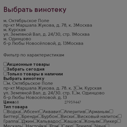
Выбрать винотеку
м. Октябрьское Поле
пр-кт Маршала Жукова, д. 78, к. 3
Москва
м. Курская
ул. Земляной Вал, д. 24/30, стр. 1
Москва
м. Одинцово
б-р Любы Новосёловой, д. 13
Москва
Фильтр по характеристикам
Акционные товары
Забрать сегодня
Только товары в наличии
Выбрать винотеку
м. Октябрьское Поле
пр-кт Маршала Жукова. д. 78. к. 3
м. Курская
ул. Земляной Вал. д. 24/30. стр. 1
м. Одинцово
б-р Любы Новосёловой. д. 13
Цена
Тип товара
Водка
Абсент
Аквавит
Аперитив
Арманьяк
Биттер
Бренди
Бурбон
Виски
Висковый напиток
Граппа
Джин
Кальвадос
Кашаса
Коньяк
Ликер
Мескаль
Настойка
Ром
Саке
Текила
Чача