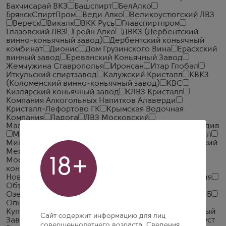
Бахчисарай ВКЗ
Башспирт
БелАлко
БрянскСпиртПром
Веди Алко
Великоустюгский ЛВЗ
Вереск
Викалк
ВКК Русь
Главспиртпром
Глазовский ЛВЗ
Грейн Алко
ДВКЗ (Дербентский
винно-коньячный завод)
Дербентский коньячный
комбинат
Дионис
Дом Грузинского Вина
Ерасхский
винный завод
Ереванский Коньячный Завод
Жемчужина Ставрополья
Иронсан
Итар Глобал
Иткульский спиртзавод
Калужский Кристалл
КВКЗ
(Коломенский винно-коньячный завод)
КВС
Кизлярский коньячный завод
КЛВЗ Кристалл
Компания Алкогольных Напитков Алаверди
Кристалл-Лефортово ГК
Крымская Водочная
Компания
Ладога
ЛВЗ Московский
Малиновщизненский Спиртоводочный Завод Аквадив
Мердзаванский коньячный завод
Минск Кристалл
Минский завод виноградных вин
ММВЗ (Московский
Межреспубликанский Винодельческий Завод)
18+
Московский завод Кристалл
Мргашен Винно-
коньячный завод
Национал Алко
Нива
Новокубанское
Объединенная Водочная Компания
Объединенные Пензенские Водочные Заводы
Озерский спиртоводочный завод (ОСВЗ)
ООО ССБ
Опытный завод НИВА
Первомайский
Первый
Купажный Завод
Пермалко
Прошянский Коньячный
Сайт содержит информацию для лиц
Завод
Радамир
Родник и К
Русский Алкоголь (Руст
совершеннолетнего возраста. Сведения,