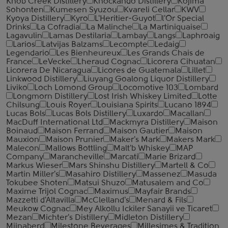
Knob Creek Distillery
Knockando Distillery
Kojima
Sohonten
Kumesen Syuzou
Kvareli Cellar
KWV
Kyoya Distillery
Kyro
L'Heritier-Guyot
l'Or Special
Drinks
La Cofradia
La Malinche
La Martiniquaise
Lagavulin
Lamas Destilaria
Lambay
Langs
Laphroaig
Larios
Latvijas Balzams
Lecompte
Ledaig
Legendario
Les Bienheureux
Les Grands Chais de
France
LeVecke
Lheraud Cognac
Licorera Cihuatan
Licorera De Nicaragua
Licores de Guatemala
Lillet
Linkwood Distillery
Liuyang Goalong Liquor Distillery
Liviko
Loch Lomond Group
Locomotive 103
Lombard
Longmorn Distillery
Lost Irish Whiskey Limited
Lotte
Chilsung
Louis Royer
Louisiana Spirits
Lucano 1894
Lucas Bols
Lucas Bols Distillery
Luxardo
Macallan
MacDuff International Ltd
Mackmyra Distillery
Maison
Boinaud
Maison Ferrand
Maison Gautier
Maison
Mauxion
Maison Prunier
Maker's Mark
Makers Mark
Malecon
Mallows Bottling
Malt'b Whiskey
MAP
Company
Marancheville
Marcati
Marie Brizard
Markus Wieser
Mars Shinshu Distillery
Martell & Co
Martin Miller's
Masahiro Distillery
Massenez
Masuda
Tokubee Shoten
Matsui Shuzo
Matusalem and Co
Maxime Trijol Cognac
Maximus
Mayfair Brands
Mazzetti d'Altavilla
McClelland's
Menard & Fils
Meukow Cognac
Mey Alkollu Ickiler Sanayii ve Ticaret
Mezan
Michter's Distillery
Midleton Distillery
Mijnaberd
Milestone Beverages
Millesimes & Tradition