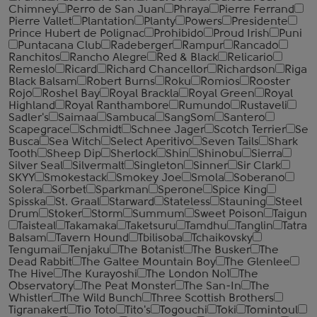
Chimney
Perro de San Juan
Phraya
Pierre Ferrand
Pierre Vallet
Plantation
Planty
Powers
Presidente
Prince Hubert de Polignac
Prohibido
Proud Irish
Puni
Puntacana Club
Radeberger
Rampur
Rancado
Ranchitos
Rancho Alegre
Red & Black
Relicario
Remeslo
Ricard
Richard Chancellor
Richardson
Riga
Black Balsam
Robert Burns
Roku
Romios
Rooster
Rojo
Roshel Bay
Royal Brackla
Royal Green
Royal
Highland
Royal Ranthambore
Rumundo
Rustaveli
Sadler's
Saimaa
Sambuca
SangSom
Santero
Scapegrace
Schmidt
Schnee Jager
Scotch Terrier
Se
Busca
Sea Witch
Select Aperitivo
Seven Tails
Shark
Tooth
Sheep Dip
Sherlock
Shin
Shinobu
Sierra
Silver Seal
Silvermalt
Singleton
Sinner
Sir Clark
SKYY
Smokestack
Smokey Joe
Smola
Soberano
Solera
Sorbet
Sparkman
Sperone
Spice King
Spisska
St. Graal
Starward
Stateless
Stauning
Steel
Drum
Stoker
Storm
Summum
Sweet Poison
Taigun
Taisteal
Takamaka
Taketsuru
Tamdhu
Tanglin
Tatra
Balsam
Tavern Hound
Tbilisoba
Tchaikovsky
Tengumai
Tenjaku
The Botanist
The Busker
The
Dead Rabbit
The Galtee Mountain Boy
The Glenlee
The Hive
The Kurayoshi
The London №1
The
Observatory
The Peat Monster
The San-In
The
Whistler
The Wild Bunch
Three Scottish Brothers
Tigranakert
Tio Toto
Tito's
Togouchi
Toki
Tomintoul