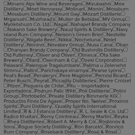
Minami Alps Wine and Beverages
Mizubasho
Moe
Distillery
Moet Hennessy
Molinari
Monin
Mossburn
Mossburn Distillery
Mount Gay
Mozart Distillerie
Mrganush
Muirhead's
Muller de Bebidas
MV Group
Myokoshuzo Co. Ltd.
Nagai
Nahapet Brandy Company
Nakano Sake Brewery
Naud Spirits & Distillery
Navy
Island Rum Company
Nelson's Green Brier
Nestville
Distillery
Niigata Beer
Nikka
Nocheluna
Nolet
Distillery
Nonino
Novabev Group
Nusa Cana
Oban
Ohanyan Brandy Company
Old Bushmills Distillery
Old Pulteney
Oliver and Oliver
Olmeca
Ota Sake
Brewery
Otard
Oxenham & Cy
Ozeki Corporation
Palavani
Palenque Tragalumbare
Palirna u Zeleneho
Stromu
Pallini
Parichskaya vinarnya
Pearse Lyons
Peat's Beast
Penderyn
Pere Magloire
Pernod Ricard
Peter Busch
Peyrat
Piccadily Distilleries
Pierre Croizet
Pilzer
Pisquera de Chile
Pitu – Importadora
Exportadora
Podrum Palic 1896
Poli Distillerie
Polini
Group
Portobello
Private Distillery Bimmerle KG
Productos Finos De Agave
Proper No. Twelve
Proximo
Spirits
Puni Distillery
Quality Spirits International
Limited
R & J Estancia Distillery
R. L. Seale & Co. Ltd
Radico Khaitan
Remy Cointreau
Remy Martin
Reyka
Rhea Distilleries
Robert A. Merry & Co
Rodionov &
Sons
Rogue Society Distilling
Ron Barcelo
Ronrico
Rum Company
Rosebank Distillery
Rossi & Rossi