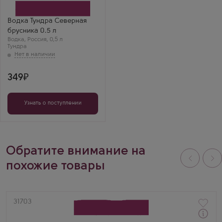
Татспиртпром
Бренд
Тундра
Водка Тундра Северная
Регион
брусника 0.5 л
Казань
Водка
,
Россия
,
0,5 л
Тундра
349
Узнать о поступлении
Обратите внимание на
похожие товары
Артикул
31703