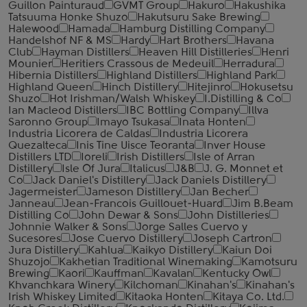
Guillon Painturaud
GVMT Group
Hakuro
Hakushika
Tatsuuma Honke Shuzo
Hakutsuru Sake Brewing
Halewood
Hamada
Hamburg Distilling Company
Handelshof NF & MS
Hardy
Hart Brothers
Havana
Club
Hayman Distillers
Heaven Hill Distilleries
Henri
Mounier
Heritiers Crassous de Medeuil
Herradura
Hibernia Distillers
Highland Distillers
Highland Park
Highland Queen
Hinch Distillery
Hitejinro
Hokusetsu
Shuzo
Hot Irishman/Walsh Whiskey
I.Distilling & Co
Ian Macleod Distillers
IBC Bottling Company
Illva
Saronno Group
Imayo Tsukasa
Inata Honten
Industria Licorera de Caldas
Industria Licorera
Quezalteca
Inis Tine Uisce Teoranta
Inver House
Distillers LTD
Ioreli
Irish Distillers
Isle of Arran
Distillery
Isle Of Jura
Italicus
J&B
J. G. Monnet et
Co
Jack Daniel's Distillery
Jack Daniels Distillery
Jagermeister
Jameson Distillery
Jan Becher
Janneau
Jean-Francois Guillouet-Huard
Jim B.Beam
Distilling Co
John Dewar & Sons
John Distilleries
Johnnie Walker & Sons
Jorge Salles Cuervo y
Sucesores
Jose Cuervo Distillery
Joseph Cartron
Jura Distillery
Kahlua
Kaikyo Distillery
Kaiun Doi
Shuzojo
Kakhetian Traditional Winemaking
Kamotsuru
Brewing
Kaori
Kauffman
Kavalan
Kentucky Owl
Khvanchkara Winery
Kilchoman
Kinahan's
Kinahan's
Irish Whiskey Limited
Kitaoka Honten
Kitaya Co. Ltd.