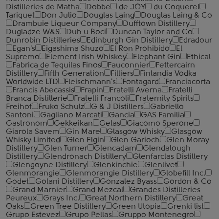
Distilleries de Matha
Dobbe
de JOY
du Coquerel
Tariquet
Don Julio
Douglas Laing
Douglas Laing & Co
Drambuie Liqueur Company
Dufftown Distillery
Dugladze W&S
Duh u Boci
Duncan Taylor and Co
Dunrobin Distilleries
Edinburgh Gin Distillery
Edradour
Egan's
Eigashima Shuzo
El Ron Prohibido
El
Supremo
Element Irish Whiskey
Elephant Gin
Ethical
Fabrica de Tequilas Finos
Fauconnier
Fettercairn
Distillery
Fifth Generation
Filliers
Finlandia Vodka
Worldwide LTD
Fleischmann's
Fontagard
Franciacorta
Francis Abecassis
Frapin
Fratelli Averna
Fratelli
Branca Distillerie
Fratelli ‎Francoli
Fraternity Spirits
Freihof
Fruko Schulz
G & J Distillers
Gabriello
Santoni
Gagliano Marcati
Gancia
GAS Familia
Gastronom
Gekkeikan
Gelas
Giacomo Sperone
Giarola Savem
Gin Mare
Glasgow Whisky
Glasgow
Whisky Limited
Glen Elgin
Glen Garioch
Glen Moray
Distillery
Glen Turner
Glencadam
Glendalough
Distillery
Glendronach Distillery
Glenfarclas Distillery
Glengoyne Distillery
Glenkinchie
Glenlivet
Glenmorangie
Glenmorangie Distillery
Globefill Inc.
Godet
Golani Distillery
Gonzalez Byass
Gordon & Co
Grand Marnier
Grand Mezcal
Grandes Distilleries
Peureux
Grays Inc.
Great Northern Distillery
Great
Oaks
Green Tree Distillery
Green Utopia
Grenki list
Grupo Estevez
Grupo Pellas
Gruppo Montenegro