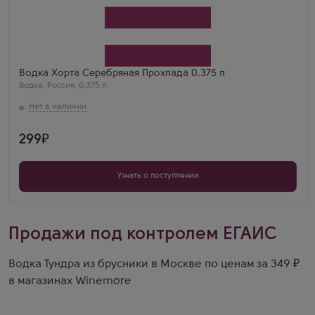
Водка
Khorta Serebryanaya Prohlada
Производитель
Родник и К
Водка Хорта Серебряная Прохлада 0.375 л
Водка
,
Россия
,
0,375 л
299
Узнать о поступлении
Продажи под контролем ЕГАИС
Водка Тундра из брусники в Москве по ценам за 349 ₽
в магазинах Winemore