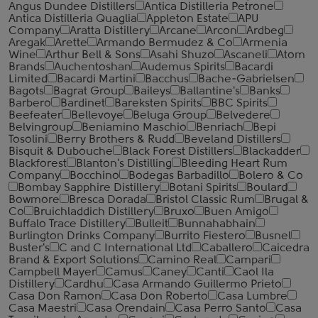
Angus Dundee Distillers
Antica Distilleria Petrone
Antica Distilleria Quaglia
Appleton Estate
APU
Company
Aratta Distillery
Arcane
Arcon
Ardbeg
Aregak
Arette
Armando Bermudez & Co
Armenia
Wine
Arthur Bell & Sons
Asahi Shuzo
Ascaneli
Atom
Brands
Auchentoshan
Audemus Spirits
Bacardi
Limited
Bacardi Martini
Bacchus
Bache-Gabrielsen
Bagots
Bagrat Group
Baileys
Ballantine's
Banks
Barbero
Bardinet
Bareksten Spirits
BBC Spirits
Beefeater
Bellevoye
Beluga Group
Belvedere
Belvingroup
Beniamino Maschio
Benriach
Bepi
Tosolini
Berry Brothers & Rudd
Beveland Distillers
Bisquit & Dubouche
Black Forest Distillers
Blackadder
Blackforest
Blanton's Distilling
Bleeding Heart Rum
Company
Bocchino
Bodegas Barbadillo
Bolero & Co
Bombay Sapphire Distillery
Botani Spirits
Boulard
Bowmore
Bresca Dorada
Bristol Classic Rum
Brugal &
Co
Bruichladdich Distillery
Bruxo
Buen Amigo
Buffalo Trace Distillery
Bulleit
Bunnahabhain
Burlington Drinks Company
Burrito Fiestero
Busnel
Buster's
C and C International Ltd
Caballero
Caicedra
Brand & Export Solutions
Camino Real
Campari
Campbell Mayer
Camus
Caney
Canti
Caol Ila
Distillery
Cardhu
Casa Armando Guillermo Prieto
Casa Don Ramon
Casa Don Roberto
Casa Lumbre
Casa Maestri
Casa Orendain
Casa Perro Santo
Casa