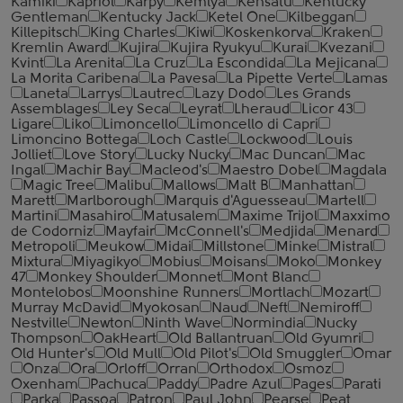
Kamiki
Kapriol
Karpy
Kemlya
Kensatu
Kentucky
Gentleman
Kentucky Jack
Ketel One
Kilbeggan
Killepitsch
King Charles
Kiwi
Koskenkorva
Kraken
Kremlin Award
Kujira
Kujira Ryukyu
Kurai
Kvezani
Kvint
La Arenita
La Cruz
La Escondida
La Mejicana
La Morita Caribena
La Pavesa
La Pipette Verte
Lamas
Laneta
Larrys
Lautrec
Lazy Dodo
Les Grands
Assemblages
Ley Seca
Leyrat
Lheraud
Licor 43
Ligare
Liko
Limoncello
Limoncello di Capri
Limoncino Bottega
Loch Castle
Lockwood
Louis
Jolliet
Love Story
Lucky Nucky
Mac Duncan
Mac
Ingal
Machir Bay
Macleod's
Maestro Dobel
Magdala
Magic Tree
Malibu
Mallows
Malt B
Manhattan
Marett
Marlborough
Marquis d'Aguesseau
Martell
Martini
Masahiro
Matusalem
Maxime Trijol
Maxximo
de Codorniz
Mayfair
McConnell's
Medjida
Menard
Metropoli
Meukow
Midai
Millstone
Minke
Mistral
Mixtura
Miyagikyo
Mobius
Moisans
Moko
Monkey
47
Monkey Shoulder
Monnet
Mont Blanc
Montelobos
Moonshine Runners
Mortlach
Mozart
Murray McDavid
Myokosan
Naud
Neft
Nemiroff
Nestville
Newton
Ninth Wave
Normindia
Nucky
Thompson
OakHeart
Old Ballantruan
Old Gyumri
Old Hunter's
Old Mull
Old Pilot's
Old Smuggler
Omar
Onza
Ora
Orloff
Orran
Orthodox
Osmoz
Oxenham
Pachuca
Paddy
Padre Azul
Pages
Parati
Parka
Passoa
Patron
Paul John
Pearse
Peat