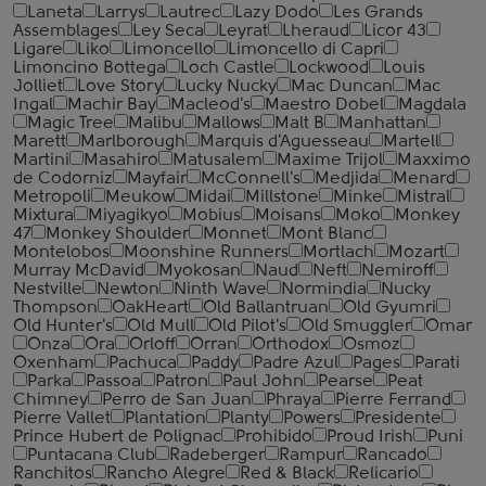
Laneta
Larrys
Lautrec
Lazy Dodo
Les Grands
Assemblages
Ley Seca
Leyrat
Lheraud
Licor 43
Ligare
Liko
Limoncello
Limoncello di Capri
Limoncino Bottega
Loch Castle
Lockwood
Louis
Jolliet
Love Story
Lucky Nucky
Mac Duncan
Mac
Ingal
Machir Bay
Macleod's
Maestro Dobel
Magdala
Magic Tree
Malibu
Mallows
Malt B
Manhattan
Marett
Marlborough
Marquis d'Aguesseau
Martell
Martini
Masahiro
Matusalem
Maxime Trijol
Maxximo
de Codorniz
Mayfair
McConnell's
Medjida
Menard
Metropoli
Meukow
Midai
Millstone
Minke
Mistral
Mixtura
Miyagikyo
Mobius
Moisans
Moko
Monkey
47
Monkey Shoulder
Monnet
Mont Blanc
Montelobos
Moonshine Runners
Mortlach
Mozart
Murray McDavid
Myokosan
Naud
Neft
Nemiroff
Nestville
Newton
Ninth Wave
Normindia
Nucky
Thompson
OakHeart
Old Ballantruan
Old Gyumri
Old Hunter's
Old Mull
Old Pilot's
Old Smuggler
Omar
Onza
Ora
Orloff
Orran
Orthodox
Osmoz
Oxenham
Pachuca
Paddy
Padre Azul
Pages
Parati
Parka
Passoa
Patron
Paul John
Pearse
Peat
Chimney
Perro de San Juan
Phraya
Pierre Ferrand
Pierre Vallet
Plantation
Planty
Powers
Presidente
Prince Hubert de Polignac
Prohibido
Proud Irish
Puni
Puntacana Club
Radeberger
Rampur
Rancado
Ranchitos
Rancho Alegre
Red & Black
Relicario