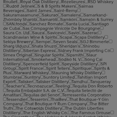
Roullet
Royal Oak Distillery
Rozelieures
RSD Whiskey
Rudolf Jelinek
S & B Spirits Makers
Saimaa
Beverages
Saint James
Saint-Remy
Sakuramasamune
Sakurao
Samalens
Samarkand-
Zhomboy Sharob
Samaroli
Samkon
Samson & Surrey
SAN.foods
Sanchez Romate
Santa Lucia
Santiago
de Cuba
Sas Compagnie Vinicole De Bourgogne
Saura Co. Ltd
Sauza
Savicevic
Savio
Sazerac
Scandinavian Wine & Spirits
Scapa
Scapa Distillery
Sekiya Brewery
Sempe
Seven Seals
SGJ Bimmerle
Sharg Ulduzu
Shata Shuzo
Sheridan's
Shinobu
Distillery
Siberian Express
Sidney Frank Importing Co
Simex Original
Singular Spirits
Sipsmith
Slaur
International
Smokehead
Sodiko N. V.
Song Cai
Distillery
Spencerfield Spirit
Speyside Distillery
SPI
Group
Spirit France
Spirit Tellers
Spiritique
Spirits &
Plus
Starward Whiskey
Stauning Whisky Distillery
Stumbras
Suntory
Suntory Limited
Tahitian Import
Export
Talisker
Talisker Distillery
Tamdhu
Tanqueray
Teacher's
Tecnoazucar
Teeling
Tequila Don Roberto
Tequila Embajador S.A. de C.V
Tequila Selecto de
Amatitan
Tequilas del Senor
Terressentia Corporation
Tessendier
Tesseron
ThaiBev
That Boutique-Y Gin
Company
That Boutique-Y Rum Company
The Bitter
Truth
The Cotswolds Distillery
The Dublin Liberties
Distillery
The English Whisky Co.
The Famous Grouse