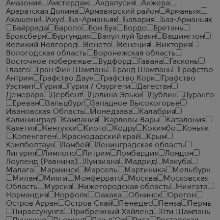
Амазония
Амстердам
Андалусия
Анжера
Араратская Долина
Армавирский район
Арманьяк
Ахашени
Ахус
Ба-Арманьяк
Бавария
Баз-Арманьяк
Байррада
Бароло
Бон Буа
Бордо
Бретань
Броксберн
Бургундия
Валул луй Траян
Вашингтон
Великий Новгород
Венето
Венеция
Виктория
Вологодская область
Воронежская область
Восточное побережье
Вудфорд
Гавана
Гасконь
Глазго
Гран Фин Шампань
Гранд Шампань
Графство
Антрим
Графство Даун
Графство Корк
Графство
Уэстмит
Гурия
Гурия / Озургети
Дагестан
Демерара
Дербент
Долина Эльки
Дублин
Дуранго
Ереван
Зальцбург
Западное Высокогорье
Ивановская Область
Йонедзава
Калабрия
Калининград
Кампания
Карловы Вары
Каталония
Кахетия
Кентукки
Киото
Кодру
Кокимбо
Коньяк
Копенгаген
Краснодарский край
Крым
Кэмпбелтаун
Ламбей
Ленинградская область
Лигурия
Лимпопо
Литрим
Ломбардия
Лондон
Лоуленд (Равнина)
Луизиана
Мадрид
Макуба
Малага
Мариинск
Марсель
Мартиника
Мельбурн
Милан
Мияги
Монферрато
Москва
Московская
Область
Мурсия
Нижегородская область
Ниигата
Нормандия
Норфолк
Оахака
Обнинск
Орегон
Остров Арран
Остров Скай
Пенедес
Пенза
Пермь
Пирассунунга
Прибрежный Хайленд
Пти Шампань