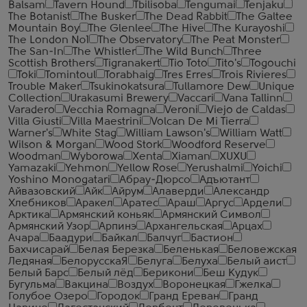
Balsam
Tavern Hound
Tbilisoba
Tengumai
Tenjaku
The Botanist
The Busker
The Dead Rabbit
The Galtee
Mountain Boy
The Glenlee
The Hive
The Kurayoshi
The London №1
The Observatory
The Peat Monster
The San-In
The Whistler
The Wild Bunch
Three
Scottish Brothers
Tigranakert
Tio Toto
Tito's
Togouchi
Toki
Tomintoul
Torabhaig
Tres Erres
Trois Rivieres
Trouble Maker
Tsukinokatsura
Tullamore Dew
Unique
Collection
Urakasumi Brewery
Vaccari
Vana Tallinn
Varadero
Vecchia Romagna
Veroni
Viejo de Caldas
Villa Giusti
Villa Maestrini
Volcan De Mi Tierra
Warner's
White Stag
William Lawson's
William Watt
Wilson & Morgan
Wood Stork
Woodford Reserve
Woodman
Wyborowa
Xenta
Xiaman
XUXU
Yamazaki
Yehmon
Yellow Rose
Yerushalmi
Yoichi
Yoshino Monogatari
Абрау-Дюрсо
Адъютант
Айвазовский
Айк
Айрум
Алаверди
Александр
Хлебников
Аракел
Аратес
Араш
Аргус
Ардели
Арктика
Армянский коньяк
Армянский Символ
Армянский Узор
Арпинэ
Архангельская
Арцах
Ачара
Баадури
Байкал
Балчуг
Бастион
Бахчисарай
Белая Березка
Беленькая
Беловежская
Ледяная
БелорусскаЯ
Белуга
Белуха
Белый аист
Белый Барс
Белый лёд
Берикони
Беш Кудук
Бугульма
Вакцина
Воздух
Воронецкая
Гжелка
Голубое Озеро
Городок
Гранд Ереван
Гранд