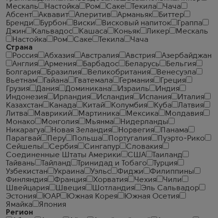
Мескаль
Настойка
Ром
Саке
Текила
Чача
Абсент
Аквавит
Аперитив
Арманьяк
Биттер
Бренди
Бурбон
Виски
Висковый напиток
Граппа
Джин
Кальвадос
Кашаса
Коньяк
Ликер
Мескаль
Настойка
Ром
Саке
Текила
Чача
Страна
Россия
Абхазия
Австралия
Австрия
Азербайджан
Англия
Армения
Барбадос
Беларусь
Бельгия
Болгария
Бразилия
Великобритания
Венесуэла
Вьетнам
Гайана
Гватемала
Германия
Греция
Грузия
Дания
Доминикана
Израиль
Индия
Индонезия
Ирландия
Исландия
Испания
Италия
Казахстан
Канада
Китай
Колумбия
Куба
Латвия
Литва
Маврикий
Мартиника
Мексика
Молдавия
Монако
Монголия
Мьянма
Нидерланды
Никарагуа
Новая Зеландия
Норвегия
Панама
Парагвай
Перу
Польша
Португалия
Пуэрто-Рико
Сейшелы
Сербия
Сингапур
Словакия
Соединенные Штаты Америки
США
Таиланд
Тайвань
Тайланд
Тринидад и Тобаго
Турция
Узбекистан
Украина
Уэльс
Фиджи
Филиппины
Финляндия
Франция
Хорватия
Чехия
Чили
Швейцария
Швеция
Шотландия
Эль Сальвадор
Эстония
ЮАР
Южная Корея
Южная Осетия
Ямайка
Япония
Регион