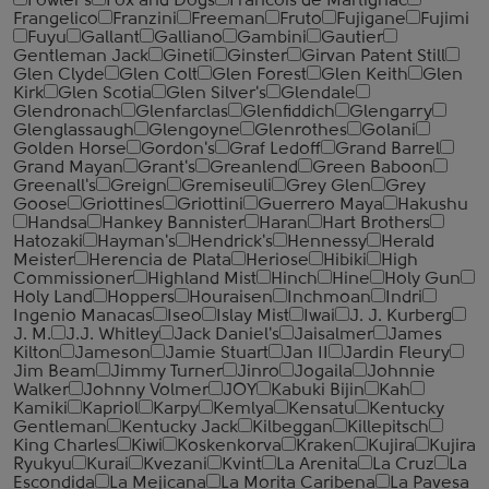
Fowler's
Fox and Dogs
Francois de Martignac
Frangelico
Franzini
Freeman
Fruto
Fujigane
Fujimi
Fuyu
Gallant
Galliano
Gambini
Gautier
Gentleman Jack
Gineti
Ginster
Girvan Patent Still
Glen Clyde
Glen Colt
Glen Forest
Glen Keith
Glen
Kirk
Glen Scotia
Glen Silver's
Glendale
Glendronach
Glenfarclas
Glenfiddich
Glengarry
Glenglassaugh
Glengoyne
Glenrothes
Golani
Golden Horse
Gordon's
Graf Ledoff
Grand Barrel
Grand Mayan
Grant's
Greanlend
Green Baboon
Greenall's
Greign
Gremiseuli
Grey Glen
Grey
Goose
Griottines
Griottini
Guerrero Maya
Hakushu
Handsa
Hankey Bannister
Haran
Hart Brothers
Hatozaki
Hayman's
Hendrick's
Hennessy
Herald
Meister
Herencia de Plata
Heriose
Hibiki
High
Commissioner
Highland Mist
Hinch
Hine
Holy Gun
Holy Land
Hoppers
Houraisen
Inchmoan
Indri
Ingenio Manacas
Iseo
Islay Mist
Iwai
J. J. Kurberg
J. M.
J.J. Whitley
Jack Daniel's
Jaisalmer
James
Kilton
Jameson
Jamie Stuart
Jan II
Jardin Fleury
Jim Beam
Jimmy Turner
Jinro
Jogaila
Johnnie
Walker
Johnny Volmer
JOY
Kabuki Bijin
Kah
Kamiki
Kapriol
Karpy
Kemlya
Kensatu
Kentucky
Gentleman
Kentucky Jack
Kilbeggan
Killepitsch
King Charles
Kiwi
Koskenkorva
Kraken
Kujira
Kujira
Ryukyu
Kurai
Kvezani
Kvint
La Arenita
La Cruz
La
Escondida
La Mejicana
La Morita Caribena
La Pavesa