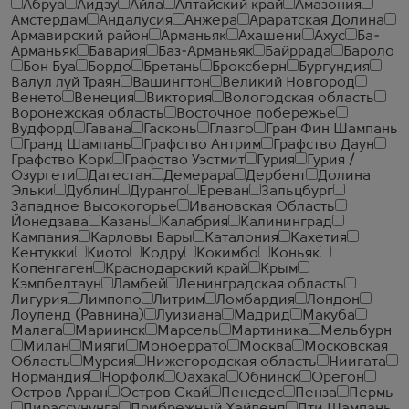
Абруа
Аидзу
Айла
Алтайский край
Амазония
Амстердам
Андалусия
Анжера
Араратская Долина
Армавирский район
Арманьяк
Ахашени
Ахус
Ба-
Арманьяк
Бавария
Баз-Арманьяк
Байррада
Бароло
Бон Буа
Бордо
Бретань
Броксберн
Бургундия
Валул луй Траян
Вашингтон
Великий Новгород
Венето
Венеция
Виктория
Вологодская область
Воронежская область
Восточное побережье
Вудфорд
Гавана
Гасконь
Глазго
Гран Фин Шампань
Гранд Шампань
Графство Антрим
Графство Даун
Графство Корк
Графство Уэстмит
Гурия
Гурия /
Озургети
Дагестан
Демерара
Дербент
Долина
Эльки
Дублин
Дуранго
Ереван
Зальцбург
Западное Высокогорье
Ивановская Область
Йонедзава
Казань
Калабрия
Калининград
Кампания
Карловы Вары
Каталония
Кахетия
Кентукки
Киото
Кодру
Кокимбо
Коньяк
Копенгаген
Краснодарский край
Крым
Кэмпбелтаун
Ламбей
Ленинградская область
Лигурия
Лимпопо
Литрим
Ломбардия
Лондон
Лоуленд (Равнина)
Луизиана
Мадрид
Макуба
Малага
Мариинск
Марсель
Мартиника
Мельбурн
Милан
Мияги
Монферрато
Москва
Московская
Область
Мурсия
Нижегородская область
Ниигата
Нормандия
Норфолк
Оахака
Обнинск
Орегон
Остров Арран
Остров Скай
Пенедес
Пенза
Пермь