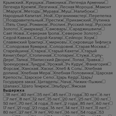
Крымский
Кукушка
Ламоника
Легенда Армении
Легенда Кремля
Лезгинка
Лесная Мороша
Мамонт
Маруся
Методъ
Мурава
Муш
Налибоки
Народный Капитал
Ной
Органикмастер
Перепелка
Поздравительный
Престиж
Прикамский
Путинка
Пять Озер
Романов
Рослин
Русский лед
Русское
Золото
Самарканд
Самоваръ
Сараджишвили
Саят Нова
Северная Тропа
Северное Золото
Седой Кавказ
Седой Кизляр
Сейлорс Хоум
Славянский Трактир
Смирновъ
Сокровище Тифлиса
Солодовая Ярмарка
Солодовня
Старая Москва
Старейшина
Старка
Старый Кахети
Старый
Кенигсберг
Столичная
Стопарик
Стужа
Сулу-
Дере
Талка
Тбилисский Дворик
Топаз
Травка
Троекуровка
Тундра
Урожай
Уч Кудук
Фанагория
Форсаж
Ханская
Хаски
Хлеб & Соль
Хлебная
долина
Хлебная Мера
Хлебная Половинка
Царская
Крепость
Царское Село
Царь Кедр
Царь/
Государев заказ
Цитадель
Чача
Чижик-Пыжик
Шалахо
Шато Темрюк
Эльбрус
Ямская
Выдержка
18 лет
40 лет
35 лет
45 лет
3 года
10 лет
6 лет
7 лет
8 лет
12 лет
15 лет
20 лет
25 лет
30 лет
50 лет
70 лет
4 года
5 лет
2 года
85 лет
60 лет
17 лет
21 год
23 года
16 лет
14 лет
13 лет
11 лет
80 лет
27 лет
9 лет
90 лет
36 лет
54 года
53