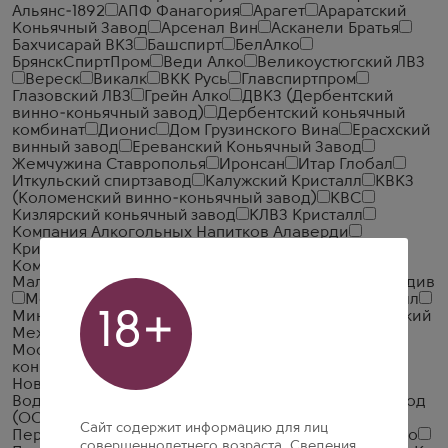
Альянс-1892
АПФ Фанагория
Арагет
Араратский
Коньячный Завод
Арсенал Вин
Асканели Братья
Бахчисарай ВКЗ
Башспирт
БелАлко
БрянскСпиртПром
Веди Алко
Великоустюгский ЛВЗ
Вереск
Викалк
ВКК Русь
Главспиртпром
Глазовский ЛВЗ
Грейн Алко
ДВКЗ (Дербентский
винно-коньячный завод)
Дербентский коньячный
комбинат
Дионис
Дом Грузинского Вина
Ерасхский
винный завод
Ереванский Коньячный Завод
Жемчужина Ставрополья
Иронсан
Итар Глобал
Иткульский спиртзавод
Калужский Кристалл
КВКЗ
(Коломенский винно-коньячный завод)
КВС
Кизлярский коньячный завод
КЛВЗ Кристалл
Компания Алкогольных Напитков Алаверди
Кристалл-Лефортово ГК
Крымская Водочная
Компания
Ладога
ЛВЗ Московский
Малиновщизненский Спиртоводочный Завод Аквадив
Мердзаванский коньячный завод
Минск Кристалл
18+
Минский завод виноградных вин
ММВЗ (Московский
Межреспубликанский Винодельческий Завод)
Московский завод Кристалл
Мргашен Винно-
коньячный завод
Национал Алко
Нива
Новокубанское
Объединенные Пензенские
Водочные Заводы
Озерский спиртоводочный завод
(ОСВЗ)
ООО ССБ
Опытный завод НИВА
Сайт содержит информацию для лиц
Первомайский
Первый Купажный Завод
Пермалко
совершеннолетнего возраста. Сведения,