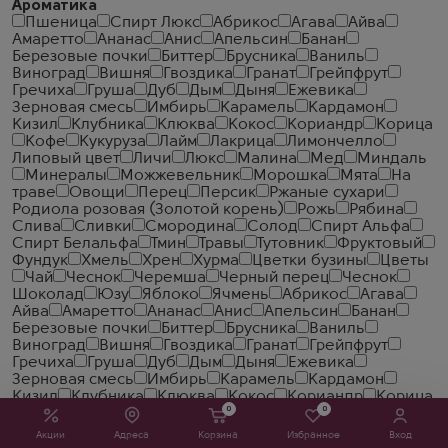
Ароматика
Пшеница
Спирт Люкс
Абрикос
Агава
Айва
Амаретто
Ананас
Анис
Апельсин
Банан
Березовые почки
Биттер
Брусника
Ваниль
Виноград
Вишня
Гвоздика
Гранат
Грейпфрут
Гречиха
Груша
Дуб
Дым
Дыня
Ежевика
Зерновая смесь
Имбирь
Карамель
Кардамон
Кизил
Клубника
Клюква
Кокос
Кориандр
Корица
Кофе
Кукуруза
Лайм
Лакрица
Лимончелло
Липовый цвет
Личи
Люкс
Малина
Мед
Миндаль
Минералы
Можжевельник
Морошка
Мята
На
траве
Овощи
Перец
Персик
Ржаные сухари
Родиола розовая (Золотой корень)
Рожь
Рябина
Слива
Сливки
Смородина
Солод
Спирт Альфа
Спирт Белальфа
Тмин
Травы
Тутовник
Фруктовый
Фундук
Хмель
Хрен
Хурма
Цветки бузины
Цветы
Чай
Чеcнок
Черемша
Черный перец
Чеснок
Шоколад
Юзу
Яблоко
Ячмень
Абрикос
Агава
Айва
Амаретто
Ананас
Анис
Апельсин
Банан
Березовые почки
Биттер
Брусника
Ваниль
Виноград
Вишня
Гвоздика
Гранат
Грейпфрут
Гречиха
Груша
Дуб
Дым
Дыня
Ежевика
Зерновая смесь
Имбирь
Карамель
Кардамон
Кизил
Клубника
Клюква
Кокос
Кориандр
Корица
0
0
Кофе
Кукуруза
Лайм
Лакрица
Лимончелло
Липовый цвет
Личи
Люкс
Малина
Мед
Миндаль
Акции
Адреса
Корзина
Избранное
Вход