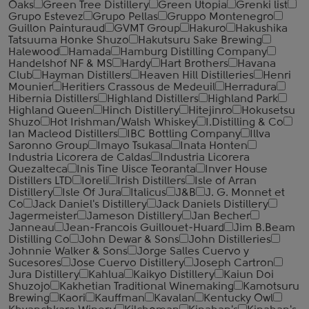
Oaks
Green Tree Distillery
Green Utopia
Grenki list
Grupo Estevez
Grupo Pellas
Gruppo Montenegro
Guillon Painturaud
GVMT Group
Hakuro
Hakushika
Tatsuuma Honke Shuzo
Hakutsuru Sake Brewing
Halewood
Hamada
Hamburg Distilling Company
Handelshof NF & MS
Hardy
Hart Brothers
Havana
Club
Hayman Distillers
Heaven Hill Distilleries
Henri
Mounier
Heritiers Crassous de Medeuil
Herradura
Hibernia Distillers
Highland Distillers
Highland Park
Highland Queen
Hinch Distillery
Hitejinro
Hokusetsu
Shuzo
Hot Irishman/Walsh Whiskey
I.Distilling & Co
Ian Macleod Distillers
IBC Bottling Company
Illva
Saronno Group
Imayo Tsukasa
Inata Honten
Industria Licorera de Caldas
Industria Licorera
Quezalteca
Inis Tine Uisce Teoranta
Inver House
Distillers LTD
Ioreli
Irish Distillers
Isle of Arran
Distillery
Isle Of Jura
Italicus
J&B
J. G. Monnet et
Co
Jack Daniel's Distillery
Jack Daniels Distillery
Jagermeister
Jameson Distillery
Jan Becher
Janneau
Jean-Francois Guillouet-Huard
Jim B.Beam
Distilling Co
John Dewar & Sons
John Distilleries
Johnnie Walker & Sons
Jorge Salles Cuervo y
Sucesores
Jose Cuervo Distillery
Joseph Cartron
Jura Distillery
Kahlua
Kaikyo Distillery
Kaiun Doi
Shuzojo
Kakhetian Traditional Winemaking
Kamotsuru
Brewing
Kaori
Kauffman
Kavalan
Kentucky Owl