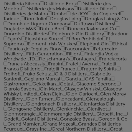
Distilleria Sibona
Distillerie Berta
Distillerie des
Menhirs
Distillerie des Moisans
Distillerie Dillon
Distilleries de Matha
Dobbe
de JOY
du Coquerel
Tariquet
Don Julio
Douglas Laing
Douglas Laing & Co
Drambuie Liqueur Company
Dufftown Distillery
Dugladze W&S
Duh u Boci
Duncan Taylor and Co
Dunrobin Distilleries
Edinburgh Gin Distillery
Edradour
Egan's
Eigashima Shuzo
El Ron Prohibido
El
Supremo
Element Irish Whiskey
Elephant Gin
Ethical
Fabrica de Tequilas Finos
Fauconnier
Fettercairn
Distillery
Fifth Generation
Filliers
Finlandia Vodka
Worldwide LTD
Fleischmann's
Fontagard
Franciacorta
Francis Abecassis
Frapin
Fratelli Averna
Fratelli
Branca Distillerie
Fratelli ‎Francoli
Fraternity Spirits
Freihof
Fruko Schulz
G & J Distillers
Gabriello
Santoni
Gagliano Marcati
Gancia
GAS Familia
Gastronom
Gekkeikan
Gelas
Giacomo Sperone
Giarola Savem
Gin Mare
Glasgow Whisky
Glasgow
Whisky Limited
Glen Elgin
Glen Garioch
Glen Moray
Distillery
Glen Turner
Glencadam
Glendalough
Distillery
Glendronach Distillery
Glenfarclas Distillery
Glengoyne Distillery
Glenkinchie
Glenlivet
Glenmorangie
Glenmorangie Distillery
Globefill Inc.
Godet
Golani Distillery
Gonzalez Byass
Gordon & Co
Grand Marnier
Grand Mezcal
Grandes Distilleries
Peureux
Grays Inc.
Great Northern Distillery
Great