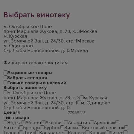
Выбрать винотеку
м. Октябрьское Поле
пр-кт Маршала Жукова, д. 78, к. 3
Москва
м. Курская
ул. Земляной Вал, д. 24/30, стр. 1
Москва
м. Одинцово
б-р Любы Новосёловой, д. 13
Москва
Фильтр по характеристикам
Акционные товары
Забрать сегодня
Только товары в наличии
Выбрать винотеку
м. Октябрьское Поле
пр-кт Маршала Жукова. д. 78. к. 3
м. Курская
ул. Земляной Вал. д. 24/30. стр. 1
м. Одинцово
б-р Любы Новосёловой. д. 13
Цена
Тип товара
Водка
Абсент
Аквавит
Аперитив
Арманьяк
Биттер
Бренди
Бурбон
Виски
Висковый напиток
Граппа
Джин
Кальвадос
Кашаса
Коньяк
Ликер