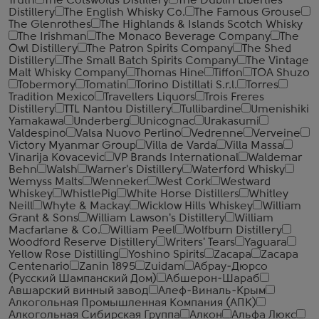
Truth
The Cotswolds Distillery
The Dublin Liberties
Distillery
The English Whisky Co.
The Famous Grouse
The Glenrothes
The Highlands & Islands Scotch Whisky
The Irishman
The Monaco Beverage Company
The
Owl Distillery
The Patron Spirits Company
The Shed
Distillery
The Small Batch Spirits Company
The Vintage
Malt Whisky Company
Thomas Hine
Tiffon
TOA Shuzo
Tobermory
Tomatin
Torino Distillati S.r.l.
Torres
Tradition Mexico
Travellers Liquors
Trois Freres
Distillery
TTL Nantou Distillery
Tullibardine
Umenishiki
Yamakawa
Underberg
Unicognac
Urakasumi
Valdespino
Valsa Nuovo Perlino
Vedrenne
Verveine
Victory Myanmar Group
Villa de Varda
Villa Massa
Vinarija Kovacevic
VP Brands International
Waldemar
Behn
Walsh
Warner's Distillery
Waterford Whisky
Wemyss Malts
Wenneker
West Cork
Westward
Whiskey
WhistlePig
White Horse Distillers
Whitley
Neill
Whyte & Mackay
Wicklow Hills Whiskey
William
Grant & Sons
William Lawson's Distillery
William
Macfarlane & Co.
William Peel
Wolfburn Distillery
Woodford Reserve Distillery
Writers' Tears
Yaguara
Yellow Rose Distilling
Yoshino Spirits
Zacapa
Zacapa
Centenario
Zanin 1895
Zuidam
Абрау-Дюрсо
(Русский Шампанский Дом)
Абшерон-Шараб
Авшарский винный завод
Алеф-Виналь-Крым
Алкогольная Промышленная Компания (АПК)
Алкогольная Сибирская Группа
Алкон
Альфа Люкс