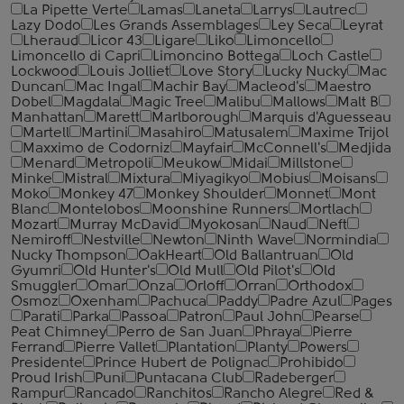
La Pipette Verte
Lamas
Laneta
Larrys
Lautrec
Lazy Dodo
Les Grands Assemblages
Ley Seca
Leyrat
Lheraud
Licor 43
Ligare
Liko
Limoncello
Limoncello di Capri
Limoncino Bottega
Loch Castle
Lockwood
Louis Jolliet
Love Story
Lucky Nucky
Mac
Duncan
Mac Ingal
Machir Bay
Macleod's
Maestro
Dobel
Magdala
Magic Tree
Malibu
Mallows
Malt B
Manhattan
Marett
Marlborough
Marquis d'Aguesseau
Martell
Martini
Masahiro
Matusalem
Maxime Trijol
Maxximo de Codorniz
Mayfair
McConnell's
Medjida
Menard
Metropoli
Meukow
Midai
Millstone
Minke
Mistral
Mixtura
Miyagikyo
Mobius
Moisans
Moko
Monkey 47
Monkey Shoulder
Monnet
Mont
Blanc
Montelobos
Moonshine Runners
Mortlach
Mozart
Murray McDavid
Myokosan
Naud
Neft
Nemiroff
Nestville
Newton
Ninth Wave
Normindia
Nucky Thompson
OakHeart
Old Ballantruan
Old
Gyumri
Old Hunter's
Old Mull
Old Pilot's
Old
Smuggler
Omar
Onza
Orloff
Orran
Orthodox
Osmoz
Oxenham
Pachuca
Paddy
Padre Azul
Pages
Parati
Parka
Passoa
Patron
Paul John
Pearse
Peat Chimney
Perro de San Juan
Phraya
Pierre
Ferrand
Pierre Vallet
Plantation
Planty
Powers
Presidente
Prince Hubert de Polignac
Prohibido
Proud Irish
Puni
Puntacana Club
Radeberger
Rampur
Rancado
Ranchitos
Rancho Alegre
Red &