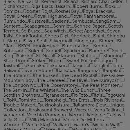
Black
Relicario
Remeslo
Ricard
Richard Chancellor
Richardson
Riga Black Balsam
Robert Burns
Roku
Romios
Rooster Rojo
Roshel Bay
Royal Brackla
Royal Green
Royal Highland
Royal Ranthambore
Rumundo
Rustaveli
Sadler's
Sambuca
SangSom
Santero
Scapegrace
Schmidt
Schnee Jager
Scotch
Terrier
Se Busca
Sea Witch
Select Aperitivo
Seven
Tails
Shark Tooth
Sheep Dip
Sherlock
Shin
Shinobu
Sierra
Silver Seal
Silvermalt
Singleton
Sinner
Sir
Clark
SKYY
Smokestack
Smokey Joe
Smola
Soberano
Solera
Sorbet
Sparkman
Sperone
Spice
King
Spisska
St. Graal
Starward
Stateless
Stauning
Steel Drum
Stoker
Storm
Sweet Poison
Taigun
Taisteal
Takamaka
Taketsuru
Tamdhu
Tanglin
Tatra
Balsam
Tavern Hound
Tbilisoba
Tengumai
Tenjaku
The Botanist
The Busker
The Dead Rabbit
The Galtee
Mountain Boy
The Glenlee
The Hive
The Kurayoshi
The London №1
The Observatory
The Peat Monster
The San-In
The Whistler
The Wild Bunch
Three
Scottish Brothers
Tigranakert
Tio Toto
Tito's
Togouchi
Toki
Tomintoul
Torabhaig
Tres Erres
Trois Rivieres
Trouble Maker
Tsukinokatsura
Tullamore Dew
Unique
Collection
Urakasumi Brewery
Vaccari
Vana Tallinn
Varadero
Vecchia Romagna
Veroni
Viejo de Caldas
Villa Giusti
Villa Maestrini
Volcan De Mi Tierra
Warner's
White Stag
William Lawson's
William Watt