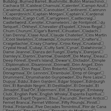
Bulldog
Burned Barrel
Bushmills
Buton Maraschino
Cachaca 51
Caisteal Chamuis
Calenter
Campo Azul
Canaima
Canerock
Canoubier
Cantinero
Caorunn
Caperdonich
Captain Morgan
Captain's
Cardenal
Mendoza
Cargo Cult
Carrygreen
Castlecraig
CastleSword
Cenote
Chameleon
de Fontpinot
du
Tariquet
Orkhevi
Chevalier d'Espalet
Chivas Regal
Chum Churum
Cigar's Barrel
Cihuatan
Cladach
Clan Denny
Clase Azul
Claude Chatelier
Clos Martin
Cool Skeleton
Cotswolds
Couronnier
Crafter's
Craigellachie
Crazy Charley
Cross Keys
Cruxland
Crystal Head
Cubay
Cutty Sark
Cynar
Dalwhinnie
Dame Jeanne
Danza del Fuego
Darby's
Darejani
Darnley's
Daron
Darrow
Davidoff
De Marsy
Deau
Deep Forest
Devil's Island
Dewar's
Dictador
Dimple
Diplomatico
Disaronno
Domwill
Don Angel
Don
Cruzado
Don Papa
Don Roberto
Doorly's
Dora
Doragrossa
Dr. Lennon
Drambuie
Drop of Ginger
Drummers
Drumshanbo Gunpowder
Du Pere Laize
Dupuy
Eddu
Eden Garden
Edgar Sopper
Edinburgh
Gin
El Bandido Negro
El Destilador
El Dorado
El
Jimador
Elad'Or
Eldermen
Elit
Embargo
Embassy
Club
English Park
English Whisky
Espanta Espiritus
Espolon
Esprit Organic
Etsu
Facundo
Fernet Antico
Fernet Branca
Fernet Vittone
Fifty Pounds
Finist
Finka
Finlandia
Five Decades Tomintoul
Flor de Cana