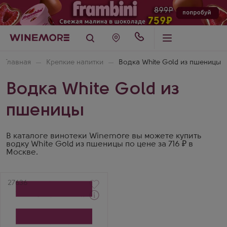
Главная
Крепкие напитки
Водка White Gold из пшеницы
Водка White Gold из
пшеницы
В каталоге винотеки Winemore вы можете купить
водку White Gold из пшеницы по цене за 716 ₽ в
Москве.
Артикул
27636
Водка
Белое золото Премиум
Производитель