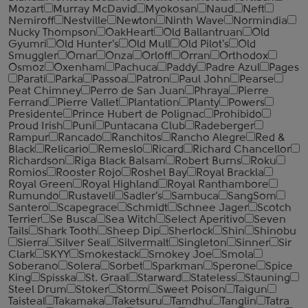
Mozart
Murray McDavid
Myokosan
Naud
Neft
Nemiroff
Nestville
Newton
Ninth Wave
Normindia
Nucky Thompson
OakHeart
Old Ballantruan
Old
Gyumri
Old Hunter's
Old Mull
Old Pilot's
Old
Smuggler
Omar
Onza
Orloff
Orran
Orthodox
Osmoz
Oxenham
Pachuca
Paddy
Padre Azul
Pages
Parati
Parka
Passoa
Patron
Paul John
Pearse
Peat Chimney
Perro de San Juan
Phraya
Pierre
Ferrand
Pierre Vallet
Plantation
Planty
Powers
Presidente
Prince Hubert de Polignac
Prohibido
Proud Irish
Puni
Puntacana Club
Radeberger
Rampur
Rancado
Ranchitos
Rancho Alegre
Red &
Black
Relicario
Remeslo
Ricard
Richard Chancellor
Richardson
Riga Black Balsam
Robert Burns
Roku
Romios
Rooster Rojo
Roshel Bay
Royal Brackla
Royal Green
Royal Highland
Royal Ranthambore
Rumundo
Rustaveli
Sadler's
Sambuca
SangSom
Santero
Scapegrace
Schmidt
Schnee Jager
Scotch
Terrier
Se Busca
Sea Witch
Select Aperitivo
Seven
Tails
Shark Tooth
Sheep Dip
Sherlock
Shin
Shinobu
Sierra
Silver Seal
Silvermalt
Singleton
Sinner
Sir
Clark
SKYY
Smokestack
Smokey Joe
Smola
Soberano
Solera
Sorbet
Sparkman
Sperone
Spice
King
Spisska
St. Graal
Starward
Stateless
Stauning
Steel Drum
Stoker
Storm
Sweet Poison
Taigun
Taisteal
Takamaka
Taketsuru
Tamdhu
Tanglin
Tatra