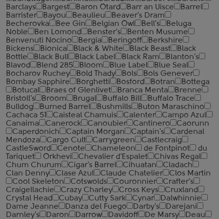
Barclays
Bargest
Baron Otard
Barr an Uisce
Barrel
Barrister
Bayou
Beaulieu
Beaver's Dram
Becherovka
Bee Gin
Belgian Owl
Bell's
Beluga
Noble
Ben Lomond
Benster's
Benten Musume
Benvenuti Nocino
Bergia
Beringoff
Berkshire
Bickens
Bionica
Black & White
Black Beast
Black
Bottle
Black Bull
Black Label
Black Ram
Blanton's
Blavod
Blend 285
Bloom
Blue Label
Blue Seal
Bocharov Ruchey
Bold Thady
Bols
Bols Genever
Bombay Sapphire
Borghetti
Bosford
Botran
Bottega
Botucal
Braes of Glenlivet
Branca Menta
Brenne
Bristoll's
Broom
Brugal
Buffalo Bill
Buffalo Trace
Bulldog
Burned Barrel
Bushmills
Buton Maraschino
Cachaca 51
Caisteal Chamuis
Calenter
Campo Azul
Canaima
Canerock
Canoubier
Cantinero
Caorunn
Caperdonich
Captain Morgan
Captain's
Cardenal
Mendoza
Cargo Cult
Carrygreen
Castlecraig
CastleSword
Cenote
Chameleon
de Fontpinot
du
Tariquet
Orkhevi
Chevalier d'Espalet
Chivas Regal
Chum Churum
Cigar's Barrel
Cihuatan
Cladach
Clan Denny
Clase Azul
Claude Chatelier
Clos Martin
Cool Skeleton
Cotswolds
Couronnier
Crafter's
Craigellachie
Crazy Charley
Cross Keys
Cruxland
Crystal Head
Cubay
Cutty Sark
Cynar
Dalwhinnie
Dame Jeanne
Danza del Fuego
Darby's
Darejani
Darnley's
Daron
Darrow
Davidoff
De Marsy
Deau