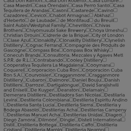
Casa Don Ramon
Casa Don Roberto
Casa Lumbre
Casa Maestri
Casa Orendain
Casa Perro Santo
Casa
Tequilera de Arandas
Casoni
Castarede
Cavino
Cazadores
Cevico
Chabot Armagnac
Abkhaz
d'Heberto
de Laubade
de Montifaud
du Breuil
Saint Aubin/Westphal Family
Chevrillon
Chivas
Brothers
Chiyomusubi Sake Brewery
Choya Umeshu
Christian Drouin
Cidrerie de la Brique
City of London
Clase Azul
Clonakilty
Clonakilty Distillery
Clynelish
Distillery
Cognac Ferrand
Compagnie des Produits de
Gascogne
Compass Box
Compass Box Whisky
Conecuh Brands
Consultoria. Mezcales y Agaves Metl
S.P.R. de R.L.
Contrabando
Cooley Distillery
Cooperativa Tequilera La Magdalena
Cooymans
Coquerel
Corporacion Cuba Ron
Corporacion Cuba
Ron S.A.
Courvoisier
Cragganmore
Cragganmore
Distillery
Cubaron
Dalmore
Daniel Bouju
Danish
Distillers
Darroze
Dartigalongue
David Sarajishvili
and Eniseli
De Kuyper
Deanston
Delamain
Demerara Distillers
Destiladora San Nicolas
Destilaria
Levira
Destileria Colombiana
Destileria Espiritu Andino
Destileria Santa Lucia
Destileria Sierra
Destileria y
Bodega Abasolo
Destilerias Acha
Destilerias Campeny
Destilerias Manuel Acha
Destilerias Unidas
Diageo
Diego Zamora
Dilmoor
Dingle
Distell International
Distil
Distilleria Bottega
Distilleria Caffo
Distilleria
Cristiani
Distilleria Marolo
Distilleria Negroni