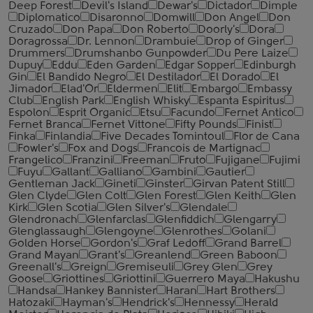
Deep Forest
Devil's Island
Dewar's
Dictador
Dimple
Diplomatico
Disaronno
Domwill
Don Angel
Don
Cruzado
Don Papa
Don Roberto
Doorly's
Dora
Doragrossa
Dr. Lennon
Drambuie
Drop of Ginger
Drummers
Drumshanbo Gunpowder
Du Pere Laize
Dupuy
Eddu
Eden Garden
Edgar Sopper
Edinburgh
Gin
El Bandido Negro
El Destilador
El Dorado
El
Jimador
Elad'Or
Eldermen
Elit
Embargo
Embassy
Club
English Park
English Whisky
Espanta Espiritus
Espolon
Esprit Organic
Etsu
Facundo
Fernet Antico
Fernet Branca
Fernet Vittone
Fifty Pounds
Finist
Finka
Finlandia
Five Decades Tomintoul
Flor de Cana
Fowler's
Fox and Dogs
Francois de Martignac
Frangelico
Franzini
Freeman
Fruto
Fujigane
Fujimi
Fuyu
Gallant
Galliano
Gambini
Gautier
Gentleman Jack
Gineti
Ginster
Girvan Patent Still
Glen Clyde
Glen Colt
Glen Forest
Glen Keith
Glen
Kirk
Glen Scotia
Glen Silver's
Glendale
Glendronach
Glenfarclas
Glenfiddich
Glengarry
Glenglassaugh
Glengoyne
Glenrothes
Golani
Golden Horse
Gordon's
Graf Ledoff
Grand Barrel
Grand Mayan
Grant's
Greanlend
Green Baboon
Greenall's
Greign
Gremiseuli
Grey Glen
Grey
Goose
Griottines
Griottini
Guerrero Maya
Hakushu
Handsa
Hankey Bannister
Haran
Hart Brothers
Hatozaki
Hayman's
Hendrick's
Hennessy
Herald