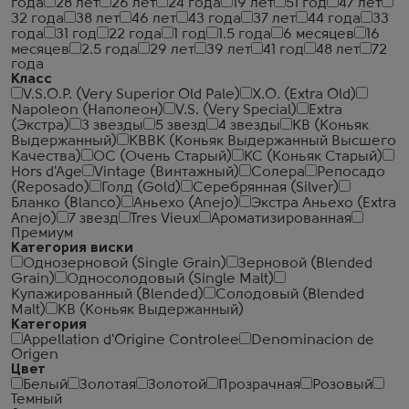
года
28 лет
26 лет
24 года
19 лет
51 год
47 лет
32 года
38 лет
46 лет
43 года
37 лет
44 года
33
года
31 год
22 года
1 год
1.5 года
6 месяцев
16
месяцев
2.5 года
29 лет
39 лет
41 год
48 лет
72
года
Класс
V.S.O.P. (Very Superior Old Pale)
X.O. (Extra Old)
Napoleon (Наполеон)
V.S. (Very Special)
Extra
(Экстра)
3 звезды
5 звезд
4 звезды
КВ (Коньяк
Выдержанный)
КВВК (Коньяк Выдержанный Высшего
Качества)
ОС (Очень Старый)
КС (Коньяк Старый)
Hors d'Age
Vintage (Винтажный)
Солера
Репосадо
(Reposado)
Голд (Gold)
Серебрянная (Silver)
Бланко (Blanco)
Аньехо (Anejo)
Экстра Аньехо (Extra
Anejo)
7 звезд
Tres Vieux
Ароматизированная
Премиум
Категория виски
Однозерновой (Single Grain)
Зерновой (Blended
Grain)
Односолодовый (Single Malt)
Купажированный (Blended)
Солодовый (Blended
Malt)
КВ (Коньяк Выдержанный)
Категория
Appellation d'Origine Controlee
Denominacion de
Origen
Цвет
Белый
Золотая
Золотой
Прозрачная
Розовый
Темный