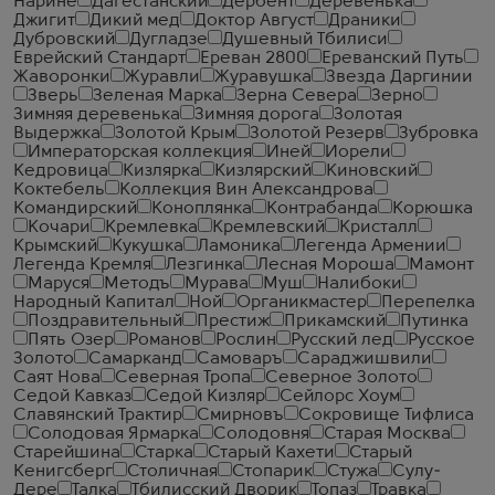
Нарине
Дагестанский
Дербент
Деревенька
Джигит
Дикий мед
Доктор Август
Драники
Дубровский
Дугладзе
Душевный Тбилиси
Еврейский Стандарт
Ереван 2800
Ереванский Путь
Жаворонки
Журавли
Журавушка
Звезда Даргинии
Зверь
Зеленая Марка
Зерна Севера
Зерно
Зимняя деревенька
Зимняя дорога
Золотая
Выдержка
Золотой Крым
Золотой Резерв
Зубровка
Императорская коллекция
Иней
Иорели
Кедровица
Кизлярка
Кизлярский
Киновский
Коктебель
Коллекция Вин Александрова
Командирский
Коноплянка
Контрабанда
Корюшка
Кочари
Кремлевка
Кремлевский
Кристалл
Крымский
Кукушка
Ламоника
Легенда Армении
Легенда Кремля
Лезгинка
Лесная Мороша
Мамонт
Маруся
Методъ
Мурава
Муш
Налибоки
Народный Капитал
Ной
Органикмастер
Перепелка
Поздравительный
Престиж
Прикамский
Путинка
Пять Озер
Романов
Рослин
Русский лед
Русское
Золото
Самарканд
Самоваръ
Сараджишвили
Саят Нова
Северная Тропа
Северное Золото
Седой Кавказ
Седой Кизляр
Сейлорс Хоум
Славянский Трактир
Смирновъ
Сокровище Тифлиса
Солодовая Ярмарка
Солодовня
Старая Москва
Старейшина
Старка
Старый Кахети
Старый
Кенигсберг
Столичная
Стопарик
Стужа
Сулу-
Дере
Талка
Тбилисский Дворик
Топаз
Травка