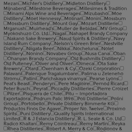
Mezan
Michter's Distillery
Midleton Distillery
Mijnaberd
Milestone Beverages
Millesimes & Tradition
Minami Alps Wine and Beverages
Mizubasho
Moe
Distillery
Moet Hennessy
Molinari
Monin
Mossburn
Mossburn Distillery
Mount Gay
Mozart Distillerie
Mrganush
Muirhead's
Muller de Bebidas
MV Group
Myokoshuzo Co. Ltd.
Nagai
Nahapet Brandy Company
Nakano Sake Brewery
Naud Spirits & Distillery
Navy
Island Rum Company
Nelson's Green Brier
Nestville
Distillery
Niigata Beer
Nikka
Nocheluna
Nolet
Distillery
Nonino
Novabev Group
Nusa Cana
Oban
Ohanyan Brandy Company
Old Bushmills Distillery
Old Pulteney
Oliver and Oliver
Olmeca
Ota Sake
Brewery
Otard
Oxenham & Cy
Ozeki Corporation
Palavani
Palenque Tragalumbare
Palirna u Zeleneho
Stromu
Pallini
Parichskaya vinarnya
Pearse Lyons
Peat's Beast
Penderyn
Pere Magloire
Pernod Ricard
Peter Busch
Peyrat
Piccadily Distilleries
Pierre Croizet
Pilzer
Pisquera de Chile
Pitu – Importadora
Exportadora
Podrum Palic 1896
Poli Distillerie
Polini
Group
Portobello
Private Distillery Bimmerle KG
Productos Finos De Agave
Proper No. Twelve
Proximo
Spirits
Puni Distillery
Quality Spirits International
Limited
R & J Estancia Distillery
R. L. Seale & Co. Ltd
Radico Khaitan
Remy Cointreau
Remy Martin
Reyka
Rhea Distilleries
Robert A. Merry & Co
Rodionov &