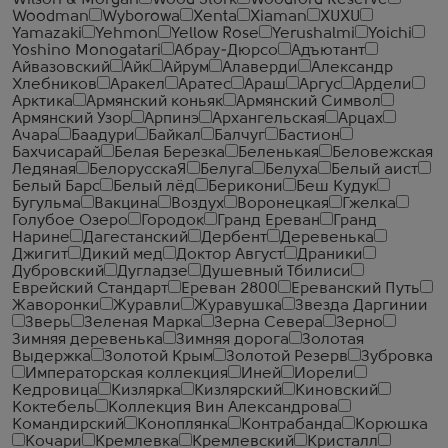
Wilson & Morgan
Wood Stork
Woodford Reserve
Woodman
Wyborowa
Xenta
Xiaman
XUXU
Yamazaki
Yehmon
Yellow Rose
Yerushalmi
Yoichi
Yoshino Monogatari
Абрау-Дюрсо
Адъютант
Айвазовский
Айк
Айрум
Алаверди
Александр
Хлебников
Аракел
Аратес
Араш
Аргус
Ардели
Арктика
Армянский коньяк
Армянский Символ
Армянский Узор
Арпинэ
Архангельская
Арцах
Ачара
Баадури
Байкал
Балчуг
Бастион
Бахчисарай
Белая Березка
Беленькая
Беловежская
Ледяная
БелорусскаЯ
Белуга
Белуха
Белый аист
Белый Барс
Белый лёд
Берикони
Беш Кудук
Бугульма
Вакцина
Воздух
Воронецкая
Гжелка
Голубое Озеро
Городок
Гранд Ереван
Гранд
Нарине
Дагестанский
Дербент
Деревенька
Джигит
Дикий мед
Доктор Август
Драники
Дубровский
Дугладзе
Душевный Тбилиси
Еврейский Стандарт
Ереван 2800
Ереванский Путь
Жаворонки
Журавли
Журавушка
Звезда Даргинии
Зверь
Зеленая Марка
Зерна Севера
Зерно
Зимняя деревенька
Зимняя дорога
Золотая
Выдержка
Золотой Крым
Золотой Резерв
Зубровка
Императорская коллекция
Иней
Иорели
Кедровица
Кизлярка
Кизлярский
Киновский
Коктебель
Коллекция Вин Александрова
Командирский
Коноплянка
Контрабанда
Корюшка
Кочари
Кремлевка
Кремлевский
Кристалл