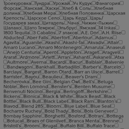
Троекуровка
Тундра
Урожай
Уч Кудук
Фанагория
Форсаж
Ханская
Хаски
Хлеб & Соль
Хлебная
долина
Хлебная Мера
Хлебная Половинка
Царская
Крепость
Царское Село
Царь Кедр
Царь/
Государев заказ
Цитадель
Чача
Чижик-Пыжик
Шалахо
Шато Темрюк
Эльбрус
Ямская
14 Inkas
1800 Tequila
3 Caballos
7 злаков
A.E. Dor
A.H. Riise
Abducted
Aber Falls
Aberfort
Aberlour
Adamus
Agavita
Aguanile
Akashi
Akashi-Tai
Akvadiv
Altair
Amaro Lucano
Amaro Montenegro
Amarula
Anaseuli
Anejo Centuria
Aperol
Appleton
Araget
Aragveli
Ararat
Ardmore
Arlett
Arran
Ashanti
Askaneli
Atxa
Aultmore
Averna
Bacardi
Bacur
Balblair
Balvenie
Bandwagon
Bankhall
Barbadillo
Barber's
Barcelo
Barclays
Bargest
Baron Otard
Barr an Uisce
Barrel
Barrister
Bayou
Beaulieu
Beaver's Dram
Becherovka
Bee Gin
Belgian Owl
Bell's
Beluga
Noble
Ben Lomond
Benster's
Benten Musume
Benvenuti Nocino
Bergia
Beringoff
Berkshire
Bickens
Bionica
Black & White
Black Beast
Black
Bottle
Black Bull
Black Label
Black Ram
Blanton's
Blavod
Blend 285
Bloom
Blue Label
Blue Seal
Bocharov Ruchey
Bold Thady
Bols
Bols Genever
Bombay Sapphire
Borghetti
Bosford
Botran
Bottega
Botucal
Braes of Glenlivet
Branca Menta
Brenne
Bristoll's
Broom
Brugal
Buffalo Bill
Buffalo Trace