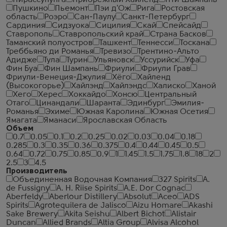
Пирассунунга
Прибрежный Хайленд
Пти Шампань
Пушкино
Пьемонт
Пэи д'Ож
Рига
Ростовская
область
Роэро
Сан-Паулу
Санкт-Петербург
Сардиния
Сидзуока
Сицилия
Скай
Спейсайд
Ставрополь
Ставропольский край
Страна Басков
Таманский полуостров
Ташкент
Теннесси
Тоскана
Треббьяно ди Романья
Тревизо
Трентино-Альто
Адидже
Тула
Турин
Ульяновск
Уссурийск
Уфа
Фин Буа
Фин Шампань
Фриули
Фриули Грав
Фриули-Венеция-Джулия
Хёго
Хайленд
(Высокогорье)
Хайлэнд
Хайлэндс
Халиско
Ханой
Хего
Херес
Хоккайдо
Хонсю
Центральный
Отаго
Цинандали
Шаранта
Эдинбург
Эмилия-
Романья
Эхиме
Южная Каролина
Южная Осетия
Ямагата
Яманаси
Ярославская Область
Объем
0.7
0.05
0.1
0.2
0.25
0.02
0.03
0.04
0.18
0.285
0.3
0.35
0.36
0.375
0.4
0.44
0.45
0.5
0.64
0.72
0.75
0.85
0.9
1
1.45
1.5
1.75
1.8
18
2
2.5
3
4.5
Производитель
Объединенная Водочная Компания
327 Spirits
A.
de Fussigny
A. H. Riise Spirits
A.E. Dor Cognac
Aberfeldy
Aberlour Distillery
Absolut
Aceo
ADS
Spirits
Agrotequilera de Jalisco
Aizu Homare
Akashi
Sake Brewery
Akita Seishu
Albert Bichot
Alistair
Duncan
Allied Brands
Altia Group
Alvisa Alcohol