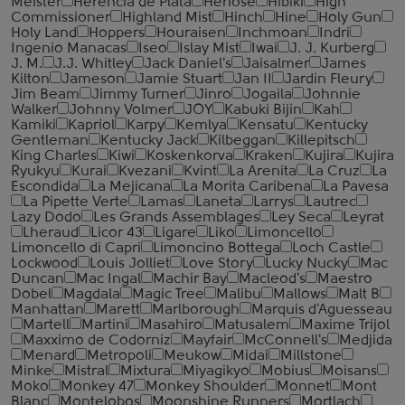
Meister
Herencia de Plata
Heriose
Hibiki
High
Commissioner
Highland Mist
Hinch
Hine
Holy Gun
Holy Land
Hoppers
Houraisen
Inchmoan
Indri
Ingenio Manacas
Iseo
Islay Mist
Iwai
J. J. Kurberg
J. M.
J.J. Whitley
Jack Daniel's
Jaisalmer
James
Kilton
Jameson
Jamie Stuart
Jan II
Jardin Fleury
Jim Beam
Jimmy Turner
Jinro
Jogaila
Johnnie
Walker
Johnny Volmer
JOY
Kabuki Bijin
Kah
Kamiki
Kapriol
Karpy
Kemlya
Kensatu
Kentucky
Gentleman
Kentucky Jack
Kilbeggan
Killepitsch
King Charles
Kiwi
Koskenkorva
Kraken
Kujira
Kujira
Ryukyu
Kurai
Kvezani
Kvint
La Arenita
La Cruz
La
Escondida
La Mejicana
La Morita Caribena
La Pavesa
La Pipette Verte
Lamas
Laneta
Larrys
Lautrec
Lazy Dodo
Les Grands Assemblages
Ley Seca
Leyrat
Lheraud
Licor 43
Ligare
Liko
Limoncello
Limoncello di Capri
Limoncino Bottega
Loch Castle
Lockwood
Louis Jolliet
Love Story
Lucky Nucky
Mac
Duncan
Mac Ingal
Machir Bay
Macleod's
Maestro
Dobel
Magdala
Magic Tree
Malibu
Mallows
Malt B
Manhattan
Marett
Marlborough
Marquis d'Aguesseau
Martell
Martini
Masahiro
Matusalem
Maxime Trijol
Maxximo de Codorniz
Mayfair
McConnell's
Medjida
Menard
Metropoli
Meukow
Midai
Millstone
Minke
Mistral
Mixtura
Miyagikyo
Mobius
Moisans
Moko
Monkey 47
Monkey Shoulder
Monnet
Mont
Blanc
Montelobos
Moonshine Runners
Mortlach