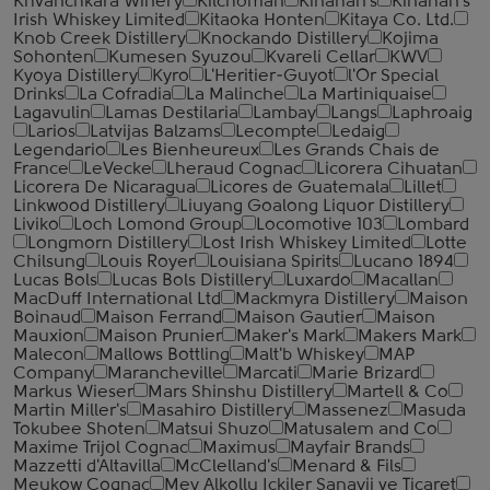
Khvanchkara Winery
Kilchoman
Kinahan's
Kinahan's
Irish Whiskey Limited
Kitaoka Honten
Kitaya Co. Ltd.
Knob Creek Distillery
Knockando Distillery
Kojima
Sohonten
Kumesen Syuzou
Kvareli Cellar
KWV
Kyoya Distillery
Kyro
L'Heritier-Guyot
l'Or Special
Drinks
La Cofradia
La Malinche
La Martiniquaise
Lagavulin
Lamas Destilaria
Lambay
Langs
Laphroaig
Larios
Latvijas Balzams
Lecompte
Ledaig
Legendario
Les Bienheureux
Les Grands Chais de
France
LeVecke
Lheraud Cognac
Licorera Cihuatan
Licorera De Nicaragua
Licores de Guatemala
Lillet
Linkwood Distillery
Liuyang Goalong Liquor Distillery
Liviko
Loch Lomond Group
Locomotive 103
Lombard
Longmorn Distillery
Lost Irish Whiskey Limited
Lotte
Chilsung
Louis Royer
Louisiana Spirits
Lucano 1894
Lucas Bols
Lucas Bols Distillery
Luxardo
Macallan
MacDuff International Ltd
Mackmyra Distillery
Maison
Boinaud
Maison Ferrand
Maison Gautier
Maison
Mauxion
Maison Prunier
Maker's Mark
Makers Mark
Malecon
Mallows Bottling
Malt'b Whiskey
MAP
Company
Marancheville
Marcati
Marie Brizard
Markus Wieser
Mars Shinshu Distillery
Martell & Co
Martin Miller's
Masahiro Distillery
Massenez
Masuda
Tokubee Shoten
Matsui Shuzo
Matusalem and Co
Maxime Trijol Cognac
Maximus
Mayfair Brands
Mazzetti d'Altavilla
McClelland's
Menard & Fils
Meukow Cognac
Mey Alkollu Ickiler Sanayii ve Ticaret