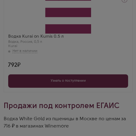
Водка
Курай на Кумысе
Производитель
Башспирт
Бренд
Kurai
Регион
Водка Kurai on Kumis 0.5 л
Уфа
Водка
,
Россия
,
0,5 л
Глеб Ж.
Kurai
Курай на кумысе — очень необычно и круто! Вкус
уникальный, мягкость запредельная, рекомендую
попробовать.
792
Узнать о поступлении
Продажи под контролем ЕГАИС
Водка White Gold из пшеницы в Москве по ценам за
716 ₽ в магазинах Winemore