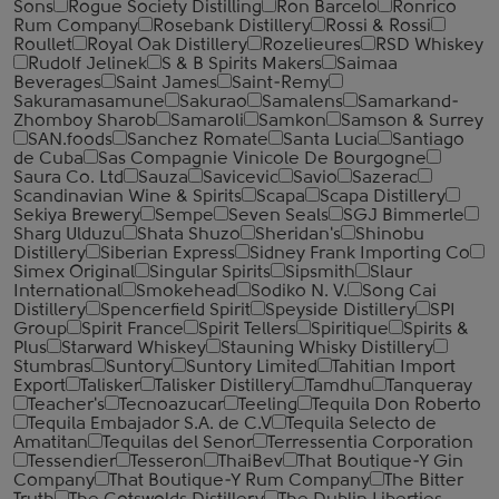
Sons
Rogue Society Distilling
Ron Barcelo
Ronrico
Rum Company
Rosebank Distillery
Rossi & Rossi
Roullet
Royal Oak Distillery
Rozelieures
RSD Whiskey
Rudolf Jelinek
S & B Spirits Makers
Saimaa
Beverages
Saint James
Saint-Remy
Sakuramasamune
Sakurao
Samalens
Samarkand-
Zhomboy Sharob
Samaroli
Samkon
Samson & Surrey
SAN.foods
Sanchez Romate
Santa Lucia
Santiago
de Cuba
Sas Compagnie Vinicole De Bourgogne
Saura Co. Ltd
Sauza
Savicevic
Savio
Sazerac
Scandinavian Wine & Spirits
Scapa
Scapa Distillery
Sekiya Brewery
Sempe
Seven Seals
SGJ Bimmerle
Sharg Ulduzu
Shata Shuzo
Sheridan's
Shinobu
Distillery
Siberian Express
Sidney Frank Importing Co
Simex Original
Singular Spirits
Sipsmith
Slaur
International
Smokehead
Sodiko N. V.
Song Cai
Distillery
Spencerfield Spirit
Speyside Distillery
SPI
Group
Spirit France
Spirit Tellers
Spiritique
Spirits &
Plus
Starward Whiskey
Stauning Whisky Distillery
Stumbras
Suntory
Suntory Limited
Tahitian Import
Export
Talisker
Talisker Distillery
Tamdhu
Tanqueray
Teacher's
Tecnoazucar
Teeling
Tequila Don Roberto
Tequila Embajador S.A. de C.V
Tequila Selecto de
Amatitan
Tequilas del Senor
Terressentia Corporation
Tessendier
Tesseron
ThaiBev
That Boutique-Y Gin
Company
That Boutique-Y Rum Company
The Bitter