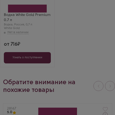
Объединенная Водочная
Компания
Бренд
White Gold
Водка White Gold Premium
0.7 л
Водка
,
Россия
,
0,7 л
White Gold
от 716
Узнать о поступлении
Обратите внимание на
похожие товары
Артикул
28167
5.0