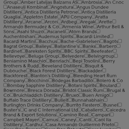
Group
Amber Latvijas Balzams AS
Ambrosia
An Cnoc
Anaseuli Kombinat
Angostura
Angus Dundee
Distillers
Antica Distilleria Petrone
Antica Distilleria
Quaglia
Appleton Estate
APU Company
Aratta
Distillery
Arcane
Arcon
Ardbeg
Aregak
Arette
Armando Bermudez & Co
Armenia Wine
Arthur Bell &
Sons
Asahi Shuzo
Ascaneli
Atom Brands
Auchentoshan
Audemus Spirits
Bacardi Limited
Bacardi Martini
Bacchus
Bache-Gabrielsen
Bagots
Bagrat Group
Baileys
Ballantine's
Banks
Barbero
Bardinet
Bareksten Spirits
BBC Spirits
Beefeater
Bellevoye
Beluga Group
Belvedere
Belvingroup
Beniamino Maschio
Benriach
Bepi Tosolini
Berry
Brothers & Rudd
Beveland Distillers
Bisquit &
Dubouche
Black Forest Distillers
Blackadder
Blackforest
Blanton's Distilling
Bleeding Heart Rum
Company
Bocchino
Bodegas Barbadillo
Bolero & Co
Bombay Sapphire Distillery
Botani Spirits
Boulard
Bowmore
Bresca Dorada
Bristol Classic Rum
Brugal &
Co
Bruichladdich Distillery
Bruxo
Buen Amigo
Buffalo Trace Distillery
Bulleit
Bunnahabhain
Burlington Drinks Company
Burrito Fiestero
Busnel
Buster's
C and C International Ltd
Caballero
Caicedra
Brand & Export Solutions
Camino Real
Campari
Campbell Mayer
Camus
Caney
Canti
Caol Ila
Distillery
Cardhu
Casa Armando Guillermo Prieto