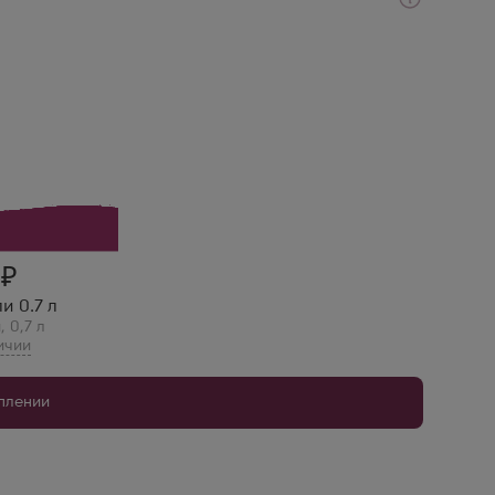
шая — хватит надолго! Идеальна для ежедневного
1
и 0.7 л
я
,
0,7 л
уплении