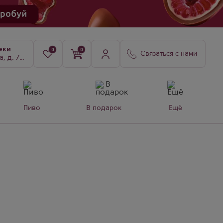
еки
0
0
Связаться с нами
8, к. 3
Пиво
В подарок
Ещё