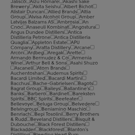
Jalisco
Aizu Homare
Akashi Sake
Brewery
Akita Seishu
Albert Bichot
Alistair Duncan
Allied Brands
Altia
Group
Alvisa Alcohol Group
Amber
Latvijas Balzams AS
Ambrosia
An
Cnoc
Anaseuli Kombinat
Angostura
Angus Dundee Distillers
Antica
Distilleria Petrone
Antica Distilleria
Quaglia
Appleton Estate
APU
Company
Aratta Distillery
Arcane
Arcon
Ardbeg
Aregak
Arette
Armando Bermudez & Co
Armenia
Wine
Arthur Bell & Sons
Asahi Shuzo
Ascaneli
Atom Brands
Auchentoshan
Audemus Spirits
Bacardi Limited
Bacardi Martini
Bacchus
Bache-Gabrielsen
Bagots
Bagrat Group
Baileys
Ballantine's
Banks
Barbero
Bardinet
Bareksten
Spirits
BBC Spirits
Beefeater
Bellevoye
Beluga Group
Belvedere
Belvingroup
Beniamino Maschio
Benriach
Bepi Tosolini
Berry Brothers
& Rudd
Beveland Distillers
Bisquit &
Dubouche
Black Forest Distillers
Blackadder
Blackforest
Blanton's