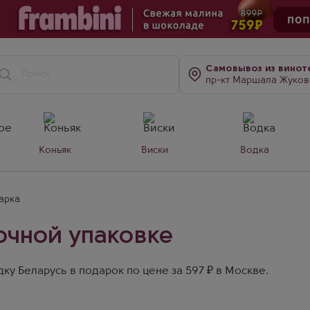
Самовывоз
из винот
пр-кт Маршала Жукова, д. 7
Коньяк
Виски
Водка
арка
очной упаковке
у Беларусь в подарок по цене за 597 ₽ в Москве.