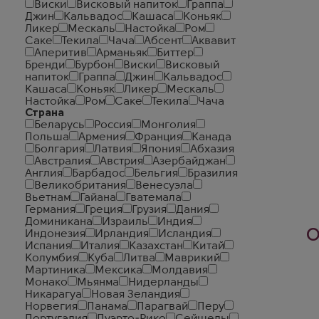
Виски
Висковый напиток
Граппа
Джин
Кальвадос
Кашаса
Коньяк
Ликер
Мескаль
Настойка
Ром
Саке
Текила
Чача
Абсент
Аквавит
Аперитив
Арманьяк
Биттер
Бренди
Бурбон
Виски
Висковый
напиток
Граппа
Джин
Кальвадос
Кашаса
Коньяк
Ликер
Мескаль
Настойка
Ром
Саке
Текила
Чача
Страна
Беларусь
Россия
Монголия
Польша
Армения
Франция
Канада
Болгария
Латвия
Япония
Абхазия
Австралия
Австрия
Азербайджан
Англия
Барбадос
Бельгия
Бразилия
Великобритания
Венесуэла
Вьетнам
Гайана
Гватемала
Германия
Греция
Грузия
Дания
Доминикана
Израиль
Индия
О
Индонезия
Ирландия
Исландия
Испания
Италия
Казахстан
Китай
Колумбия
Куба
Литва
Маврикий
Мартиника
Мексика
Молдавия
Монако
Мьянма
Нидерланды
Никарагуа
Новая Зеландия
Норвегия
Панама
Парагвай
Перу