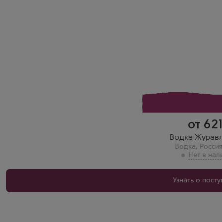
Водка
Juravli
Производитель
Русский Алкоголь (Руст Россия)
Бренд
Журавли
Регион
Московская Область
Игорь
Журавли 0.7 — мягкая, гладкая, без резкости. Бутылка боль
употребления.
от 62
Водка Журавл
Водка
,
Росси
Узнать о пост