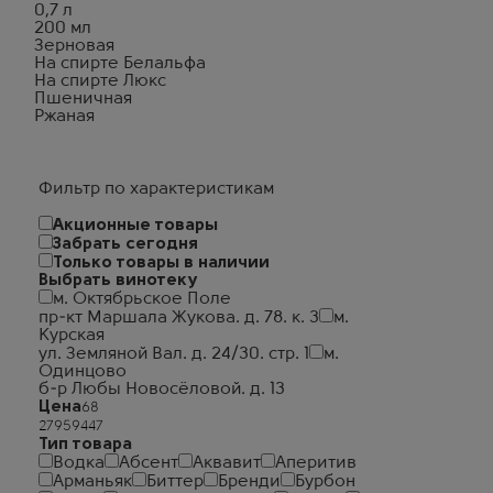
0,7 л
200 мл
Зерновая
На спирте Белальфа
На спирте Люкс
Пшеничная
Ржаная
Фильтр по характеристикам
Акционные товары
Забрать сегодня
Только товары в наличии
Выбрать винотеку
м. Октябрьское Поле
пр-кт Маршала Жукова. д. 78. к. 3
м.
Курская
ул. Земляной Вал. д. 24/30. стр. 1
м.
Одинцово
б-р Любы Новосёловой. д. 13
Цена
Тип товара
Водка
Абсент
Аквавит
Аперитив
Арманьяк
Биттер
Бренди
Бурбон