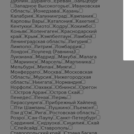
Дублин
Дуранго
Ереван
Зальцбург
Западное Высокогорье
Ивановская
Область
Йонедзава
Казань
Калабрия
Калининград
Кампания
Карловы Вары
Каталония
Кахетия
Кентукки
Киото
Кодру
Кокимбо
Коньяк
Копенгаген
Краснодарский
край
Крым
Кэмпбелтаун
Ламбей
Ленинградская область
Лигурия
Лимпопо
Литрим
Ломбардия
Лондон
Лоуленд (Равнина)
Луизиана
Мадрид
Макуба
Малага
Мариинск
Марсель
Мартиника
Мельбурн
Милан
Мияги
Монферрато
Москва
Московская
Область
Мурсия
Нижегородская
область
Ниигата
Нормандия
Норфолк
Оахака
Обнинск
Орегон
Остров Арран
Остров Скай
Пенедес
Пенза
Пермь
Пирассунунга
Прибрежный Хайленд
Пти Шампань
Пушкино
Пьемонт
Пэи д'Ож
Рига
Ростовская область
Роэро
Сан-Паулу
Санкт-Петербург
Сардиния
Сидзуока
Сицилия
Скай
Спейсайд
Ставрополь
Ставропольский край
Страна Басков