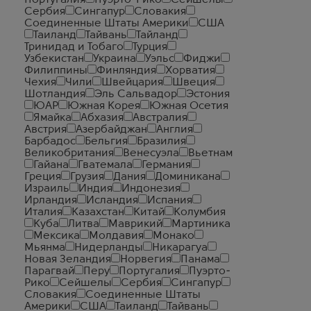
Португалия
Пуэрто-Рико
Сейшелы
Сербия
Сингапур
Словакия
Соединенные Штаты Америки
США
Таиланд
Тайвань
Тайланд
Тринидад и Тобаго
Турция
Узбекистан
Украина
Уэльс
Фиджи
Филиппины
Финляндия
Хорватия
Чехия
Чили
Швейцария
Швеция
Шотландия
Эль Сальвадор
Эстония
ЮАР
Южная Корея
Южная Осетия
Ямайка
Абхазия
Австралия
Австрия
Азербайджан
Англия
Барбадос
Бельгия
Бразилия
Великобритания
Венесуэла
Вьетнам
Гайана
Гватемала
Германия
Греция
Грузия
Дания
Доминикана
Израиль
Индия
Индонезия
Ирландия
Исландия
Испания
Италия
Казахстан
Китай
Колумбия
Куба
Литва
Маврикий
Мартиника
Мексика
Молдавия
Монако
Мьянма
Нидерланды
Никарагуа
Новая Зеландия
Норвегия
Панама
Парагвай
Перу
Португалия
Пуэрто-
Рико
Сейшелы
Сербия
Сингапур
Словакия
Соединенные Штаты
Америки
США
Таиланд
Тайвань