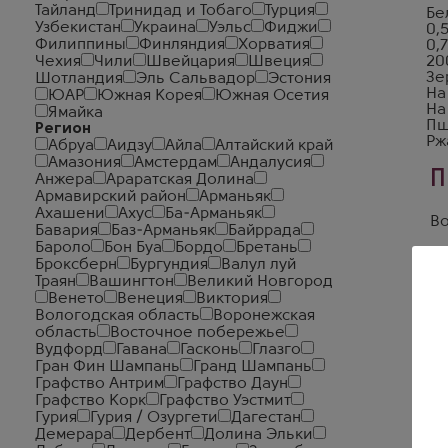
Тайланд
Тринидад и Тобаго
Турция
Бе
Узбекистан
Украина
Уэльс
Фиджи
0,5
Филиппины
Финляндия
Хорватия
0,7
Чехия
Чили
Швейцария
Швеция
20
Зе
Шотландия
Эль Сальвадор
Эстония
На
ЮАР
Южная Корея
Южная Осетия
На
Ямайка
Пш
Регион
Рж
Абруа
Аидзу
Айла
Алтайский край
Амазония
Амстердам
Андалусия
П
Анжера
Араратская Долина
Армавирский район
Арманьяк
Ахашени
Ахус
Ба-Арманьяк
Во
Бавария
Баз-Арманьяк
Байррада
Бароло
Бон Буа
Бордо
Бретань
Броксберн
Бургундия
Валул луй
Траян
Вашингтон
Великий Новгород
Венето
Венеция
Виктория
В
Вологодская область
Воронежская
область
Восточное побережье
м.
Вудфорд
Гавана
Гасконь
Глазго
пр
Гран Фин Шампань
Гранд Шампань
м.
Графство Антрим
Графство Даун
ул
Графство Корк
Графство Уэстмит
м.
Гурия
Гурия / Озургети
Дагестан
б-
Демерара
Дербент
Долина Эльки