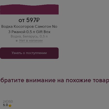
Отличен как дижестив.
от 597
Водка Косогоров Самогон №
3 Ржаной 0.5 л Gift Box
Водка
,
Беларусь
,
0,5 л
Узнать о поступлении
братите внимание на похожие това
Артикул
24350
5.0