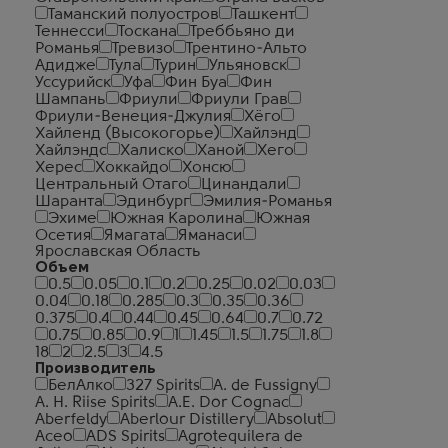
Таманский полуостров
Ташкент
Теннесси
Тоскана
Треббьяно ди
Романья
Тревизо
Трентино-Альто
Адидже
Тула
Турин
Ульяновск
Уссурийск
Уфа
Фин Буа
Фин
Шампань
Фриули
Фриули Грав
Фриули-Венеция-Джулия
Хёго
Хайленд (Высокогорье)
Хайлэнд
Хайлэндс
Халиско
Ханой
Хего
Херес
Хоккайдо
Хонсю
Центральный Отаго
Цинандали
Шаранта
Эдинбург
Эмилия-Романья
Эхиме
Южная Каролина
Южная
Осетия
Ямагата
Яманаси
Ярославская Область
Объем
0.5
0.05
0.1
0.2
0.25
0.02
0.03
0.04
0.18
0.285
0.3
0.35
0.36
0.375
0.4
0.44
0.45
0.64
0.7
0.72
0.75
0.85
0.9
1
1.45
1.5
1.75
1.8
18
2
2.5
3
4.5
Производитель
БелАлко
327 Spirits
A. de Fussigny
A. H. Riise Spirits
A.E. Dor Cognac
Aberfeldy
Aberlour Distillery
Absolut
Aceo
ADS Spirits
Agrotequilera de