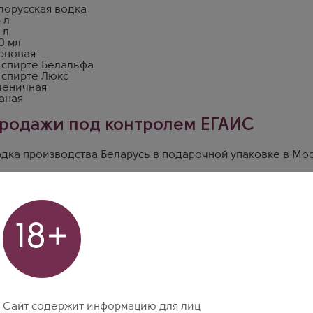
лорусская водка
 л
 л
0 мл
рновая
 спирте Белальфа
 спирте Люкс
еничная
аная
родажи под контролем ЕГАИС
дка производства Беларусь в подарочной упаковке в Моск
ыбрать винотеку
18+
 Октябрьское Поле
-кт Маршала Жукова, д. 78, к. 3
Москва
 Курская
. Земляной Вал, д. 24/30, стр. 1
Москва
 Одинцово
р Любы Новосёловой, д. 13
Москва
Сайт содержит информацию для лиц