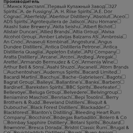
Производитель
Минск Кристалл
Первый Купажный Завод
327
Spirits
A. de Fussigny
A. H. Riise Spirits
A.E. Dor
Cognac
Aberfeldy
Aberlour Distillery
Absolut
Aceo
ADS Spirits
Agrotequilera de Jalisco
Aizu Homare
Akashi Sake Brewery
Akita Seishu
Albert Bichot
Alistair Duncan
Allied Brands
Altia Group
Alvisa
Alcohol Group
Amber Latvijas Balzams AS
Ambrosia
An Cnoc
Anaseuli Kombinat
Angostura
Angus
Dundee Distillers
Antica Distilleria Petrone
Antica
Distilleria Quaglia
Appleton Estate
APU Company
Aratta Distillery
Arcane
Arcon
Ardbeg
Aregak
Arette
Armando Bermudez & Co
Armenia Wine
Arthur Bell & Sons
Asahi Shuzo
Ascaneli
Atom Brands
Auchentoshan
Audemus Spirits
Bacardi Limited
Bacardi Martini
Bacchus
Bache-Gabrielsen
Bagots
Bagrat Group
Baileys
Ballantine's
Banks
Barbero
Bardinet
Bareksten Spirits
BBC Spirits
Beefeater
Bellevoye
Beluga Group
Belvedere
Belvingroup
Beniamino Maschio
Benriach
Bepi Tosolini
Berry
Brothers & Rudd
Beveland Distillers
Bisquit &
Dubouche
Black Forest Distillers
Blackadder
Blackforest
Blanton's Distilling
Bleeding Heart Rum
Company
Bocchino
Bodegas Barbadillo
Bolero & Co
Bombay Sapphire Distillery
Botani Spirits
Boulard
Bowmore
Bresca Dorada
Bristol Classic Rum
Brugal &