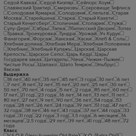
Седой Кавказ
Седой Кизляр
Сейлорс Хоум
Славянский Трактир
Смирновъ
Сокровище Тифлиса
Солодовая Ярмарка
Солодовня
Спельта
Старая
Москва
Старейшина
Старка
Старый Кахети
Старый Кенигсберг
Столичная
Стопарик
Стужа
Сулу-Дере
Сябры
Талка
Тбилисский Дворик
Топаз
Травка
Троекуровка
Тундра
Урожай
Уч Кудук
Фанагория
Форсаж
Ханская
Хаски
Хлеб & Соль
Хлебная долина
Хлебная Мера
Хлебная Половинка
Хлебник
Хлебный Купажъ
Царская
Царская
Крепость
Царское Село
Царь Кедр
Царь/
Государев заказ
Цитадель
Чача
Чижик-Пыжик
Чистые Росы
Шалахо
Шато Темрюк
Эльбрус
Ямская
Выдержка
18 лет
40 лет
35 лет
45 лет
3 года
10 лет
6 лет
7 лет
8 лет
12 лет
15 лет
20 лет
25 лет
30 лет
50 лет
70 лет
4 года
5 лет
2 года
85 лет
60 лет
17 лет
21 год
23 года
16 лет
14 лет
13 лет
11 лет
80 лет
27 лет
9 лет
90 лет
36 лет
54 года
53
года
28 лет
26 лет
24 года
19 лет
51 год
47 лет
32 года
38 лет
46 лет
43 года
37 лет
44 года
33
года
31 год
22 года
1 год
1.5 года
6 месяцев
16
месяцев
2.5 года
29 лет
39 лет
41 год
48 лет
72
года
Класс