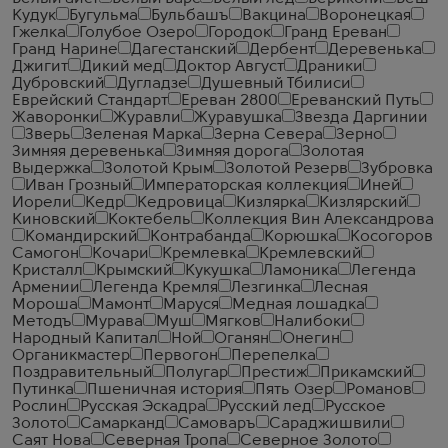
Кудук
Бугульма
Бульбашъ
Вакцина
Воронецкая
Гжелка
Голубое Озеро
Городок
Гранд Ереван
Гранд Нарине
Дагестанский
Дербент
Деревенька
Джигит
Дикий мед
Доктор Август
Драники
Дубровский
Дугладзе
Душевный Тбилиси
Еврейский Стандарт
Ереван 2800
Ереванский Путь
Жаворонки
Журавли
Журавушка
Звезда Даргинии
Зверь
Зеленая Марка
Зерна Севера
Зерно
Зимняя деревенька
Зимняя дорога
Золотая
Выдержка
Золотой Крым
Золотой Резерв
Зубровка
Иван Грозный
Императорская коллекция
Иней
Иорели
Кедр
Кедровица
Кизлярка
Кизлярский
Киновский
Коктебель
Коллекция Вин Александрова
Командирский
Контрабанда
Корюшка
Косогоров
Самогон
Кочари
Кремлевка
Кремлевский
Кристалл
Крымский
Кукушка
Ламоника
Легенда
Армении
Легенда Кремля
Лезгинка
Лесная
Мороша
Мамонт
Маруся
Медная лошадка
Методъ
Мурава
Муш
Мягков
Налибоки
Народный Капитал
Ной
Оганян
Онегин
Органикмастер
Первогон
Перепелка
Поздравительный
Полугар
Престиж
Прикамский
Путинка
Пшеничная история
Пять Озер
Романов
Рослин
Русская Эскадра
Русский лед
Русское
Золото
Самарканд
Самоваръ
Сараджишвили
Саят Нова
Северная Тропа
Северное Золото