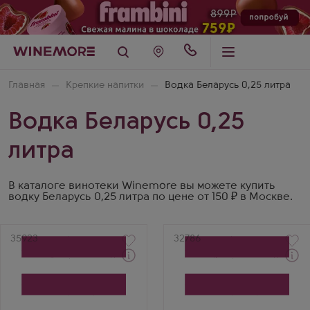
Главная
Крепкие напитки
Водка Беларусь 0,25 литра
Водка Беларусь 0,25
литра
В каталоге винотеки Winemore вы можете купить
водку Беларусь 0,25 литра по цене от 150 ₽ в Москве.
Артикул
35923
Артикул
32786
Водка
Водка
Osobaya lyogkaya
Belorusskaya
Vozdukh
Klassicheskaya
Производитель
Производитель