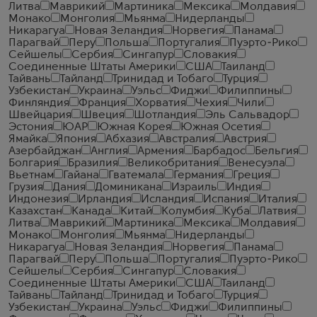
Литва
Маврикий
Мартиника
Мексика
Молдавия
Монако
Монголия
Мьянма
Нидерланды
Никарагуа
Новая Зеландия
Норвегия
Панама
Парагвай
Перу
Польша
Португалия
Пуэрто-Рико
Сейшелы
Сербия
Сингапур
Словакия
Соединенные Штаты Америки
США
Таиланд
Тайвань
Тайланд
Тринидад и Тобаго
Турция
Узбекистан
Украина
Уэльс
Фиджи
Филиппины
Финляндия
Франция
Хорватия
Чехия
Чили
Швейцария
Швеция
Шотландия
Эль Сальвадор
Эстония
ЮАР
Южная Корея
Южная Осетия
Ямайка
Япония
Абхазия
Австралия
Австрия
Азербайджан
Англия
Армения
Барбадос
Бельгия
Болгария
Бразилия
Великобритания
Венесуэла
Вьетнам
Гайана
Гватемала
Германия
Греция
Грузия
Дания
Доминикана
Израиль
Индия
Индонезия
Ирландия
Исландия
Испания
Италия
Казахстан
Канада
Китай
Колумбия
Куба
Латвия
Литва
Маврикий
Мартиника
Мексика
Молдавия
Монако
Монголия
Мьянма
Нидерланды
Никарагуа
Новая Зеландия
Норвегия
Панама
Парагвай
Перу
Польша
Португалия
Пуэрто-Рико
Сейшелы
Сербия
Сингапур
Словакия
Соединенные Штаты Америки
США
Таиланд
Тайвань
Тайланд
Тринидад и Тобаго
Турция
Узбекистан
Украина
Уэльс
Фиджи
Филиппины