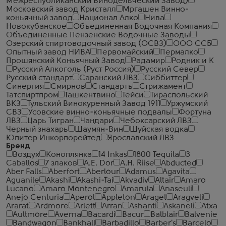
Межреспубликанский Винодельческий Завод)
Московский завод Кристалл
Мргашен Винно-
коньячный завод
Национал Алко
Нива
Новокубанское
Объединенная Водочная Компания
Объединенные Пензенские Водочные Заводы
Озерский спиртоводочный завод (ОСВЗ)
ООО ССБ
Опытный завод НИВА
Первомайский
Пермалко
Прошянский Коньячный Завод
Радамир
Родник и К
Русский Алкоголь (Руст Россия)
Русский Север
Русский стандарт
Саранский ЛВЗ
Сиббиттер
Синергия
Смирнов
Стандартъ
Стрижамент
Татспиртпром
Ташкентвино
Тейси
Тираспольский
ВКЗ
Тульский Винокуренный Завод 1911
Уржумский
СВЗ
Усовские винно-коньячные подвалы
Фортуна
ЛВЗ
Царь Тигран
Чандари
Чебоксарский ЛВЗ
Черный знахарь
Шаумян-Вин
Шуйская водка
Юпитер Инкорпорейтед
Ярославский ЛВЗ
Бренд
Воздух
Коноплянка
14 Inkas
1800 Tequila
3
Caballos
7 злаков
A.E. Dor
A.H. Riise
Abducted
Aber Falls
Aberfort
Aberlour
Adamus
Agavita
Aguanile
Akashi
Akashi-Tai
Akvadiv
Altair
Amaro
Lucano
Amaro Montenegro
Amarula
Anaseuli
Anejo Centuria
Aperol
Appleton
Araget
Aragveli
Ararat
Ardmore
Arlett
Arran
Ashanti
Askaneli
Atxa
Aultmore
Averna
Bacardi
Bacur
Balblair
Balvenie
Bandwagon
Bankhall
Barbadillo
Barber's
Barcelo