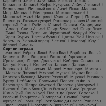
Кардамон
Кизил
Клубника
Клюква
Кокос
Кориандр
Корица
Кофе
Кукуруза
Лайм
Лакрица
Лимончелло
Липовый цвет
Личи
Люкс
Малина
Мед
Миндаль
Минералы
Можжевельник
Морошка
Мята
На траве
Овощи
Перец
Персик
Пшеница
Ржаные сухари
Родиола розовая (Золотой
корень)
Рожь
Рябина
Слива
Сливки
Смородина
Солод
Спирт Альфа
Спирт Белальфа
Спирт Люкс
Тмин
Травы
Тутовник
Фруктовый
Фундук
Хмель
Хрен
Хурма
Цветки бузины
Цветы
Чай
Чеcнок
Черемша
Черный перец
Чеснок
Шоколад
Юзу
Яблоко
Ячмень
Сорт винограда
Азатени
Айрен
Бако
Бако Блан
Барбера
Белый
Кишмиш
Ван
Вердехо
Воскеат
Гарганега
(Греканико)
Глера
Дольчетто
Каберне Совиньон
Кангун
Кангур
Коломбар
Корвина (Корвина
Веронезе)
Мальвазия
Мерло
Молинара
Москато
Москато Джалло
Мсхали
Мускат
Мускат Белый
(Москато Бьянко)
Мускат Розовый
Мцване
Мюллер
Тургау
Неббиоло
Паломино
Паломино Фино
Парельяда
Педро Хименес
Первенец Магарача
Пиколит
Пино Блан (Пино Бьянко)
Пино Гриджио
(Пино Гри)
Пино Нуар
Плант-де-Грасс
Рефоско
Рислинг
Ркацители
Саперави
Скьява
Токай
Фриулано
Траминер
Треббьяно ди Соаве
Уни Блан
Фоль Бланш
Фраголино
Фриулано
Цоликаури