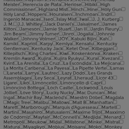
Hatozaki
Hayman's
Hendrick's
Hennessy
Herald
Meister
Herencia de Plata
Heriose
Hibiki
High
Commissioner
Highland Mist
Hinch
Hine
Holy Gun
Holy Land
Hoppers
Houraisen
Inchmoan
Indri
Ingenio Manacas
Iseo
Islay Mist
Iwai
J. J. Kurberg
J. M.
J.J. Whitley
Jack Daniel's
Jaisalmer
James
Kilton
Jameson
Jamie Stuart
Jan II
Jardin Fleury
Jim Beam
Jimmy Turner
Jinro
Jogaila
Johnnie
Walker
Johnny Volmer
JOY
Kabuki Bijin
Kah
Kamiki
Kapriol
Karpy
Kemlya
Kensatu
Kentucky
Gentleman
Kentucky Jack
Ketel One
Kilbeggan
Killepitsch
King Charles
Kiwi
Koskenkorva
Kraken
Kremlin Award
Kujira
Kujira Ryukyu
Kurai
Kvezani
Kvint
La Arenita
La Cruz
La Escondida
La Mejicana
La Morita Caribena
La Pavesa
La Pipette Verte
Lamas
Laneta
Larrys
Lautrec
Lazy Dodo
Les Grands
Assemblages
Ley Seca
Leyrat
Lheraud
Licor 43
Ligare
Liko
Limoncello
Limoncello di Capri
Limoncino Bottega
Loch Castle
Lockwood
Louis
Jolliet
Love Story
Lucky Nucky
Mac Duncan
Mac
Ingal
Machir Bay
Macleod's
Maestro Dobel
Magdala
Magic Tree
Malibu
Mallows
Malt B
Manhattan
Marett
Marlborough
Marquis d'Aguesseau
Martell
Martini
Masahiro
Matusalem
Maxime Trijol
Maxximo
de Codorniz
Mayfair
McConnell's
Medjida
Menard
Metropoli
Meukow
Midai
Millstone
Minke
Mistral
Mixtura
Miyagikyo
Mobius
Moisans
Moko
Monkey