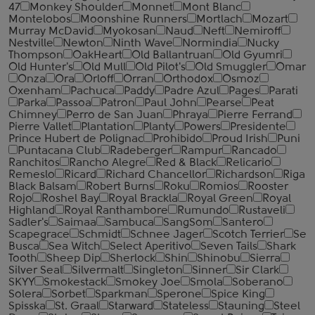
47
Monkey Shoulder
Monnet
Mont Blanc
Montelobos
Moonshine Runners
Mortlach
Mozart
Murray McDavid
Myokosan
Naud
Neft
Nemiroff
Nestville
Newton
Ninth Wave
Normindia
Nucky
Thompson
OakHeart
Old Ballantruan
Old Gyumri
Old Hunter's
Old Mull
Old Pilot's
Old Smuggler
Omar
Onza
Ora
Orloff
Orran
Orthodox
Osmoz
Oxenham
Pachuca
Paddy
Padre Azul
Pages
Parati
Parka
Passoa
Patron
Paul John
Pearse
Peat
Chimney
Perro de San Juan
Phraya
Pierre Ferrand
Pierre Vallet
Plantation
Planty
Powers
Presidente
Prince Hubert de Polignac
Prohibido
Proud Irish
Puni
Puntacana Club
Radeberger
Rampur
Rancado
Ranchitos
Rancho Alegre
Red & Black
Relicario
Remeslo
Ricard
Richard Chancellor
Richardson
Riga
Black Balsam
Robert Burns
Roku
Romios
Rooster
Rojo
Roshel Bay
Royal Brackla
Royal Green
Royal
Highland
Royal Ranthambore
Rumundo
Rustaveli
Sadler's
Saimaa
Sambuca
SangSom
Santero
Scapegrace
Schmidt
Schnee Jager
Scotch Terrier
Se
Busca
Sea Witch
Select Aperitivo
Seven Tails
Shark
Tooth
Sheep Dip
Sherlock
Shin
Shinobu
Sierra
Silver Seal
Silvermalt
Singleton
Sinner
Sir Clark
SKYY
Smokestack
Smokey Joe
Smola
Soberano
Solera
Sorbet
Sparkman
Sperone
Spice King
Spisska
St. Graal
Starward
Stateless
Stauning
Steel