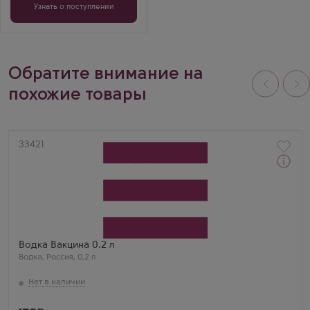
Узнать о поступлении
Обратите внимание на
похожие товары
Артикул
33421
Водка
Vakcina
Производитель
Великоустюгский ЛВЗ
Бренд
Вакцина
Водка Вакцина 0.2 л
Водка
,
Россия
,
0,2 л