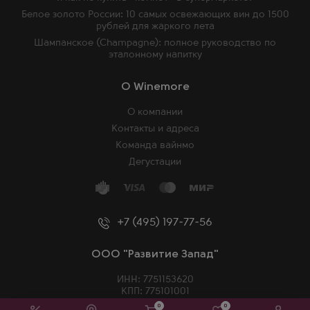
Белое золото России: 10 самых освежающих вин до 1500
рублей для жаркого лета
Шампанское (Champagne): полное руководство по
эталонному напитку
O Winemore
О компании
Контакты и адреса
Команда вайнмо
Дегустации
+7 (495) 197-77-56
ООО "Развитие Запад"
ИНН: 7751153620
КПП: 775101001
ОГРН: 5187746029884
0
0