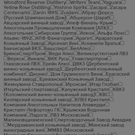
Woodford Reserve Distillery
Writers' Tears
Yaguara
Yellow Rose Distilling
Yoshino Spirits
Zacapa
Zacapa
Centenario
Zanin 1895
Zuidam
Абрау-Дюрсо
(Русский Шампанский Дом)
Абшерон-Шараб
Авшарский винный завод
Алеф-Виналь-Крым
Алкогольная Промышленная Компания (АПК)
Алкогольная Сибирская Группа
Алкон
Альфа Люкс
Альянс-1892
АПФ Фанагория
Арагет
Араратский
Коньячный Завод
Арсенал Вин
Асканели Братья
Бахчисарай ВКЗ
Башспирт
БелАлко
БрянскСпиртПром
Веди Алко
Великоустюгский ЛВЗ
Вереск
Викалк
ВКК Русь
Главспиртпром
Глазовский ЛВЗ
Грейн Алко
ДВКЗ (Дербентский
винно-коньячный завод)
Дербентский коньячный
комбинат
Дионис
Дом Грузинского Вина
Ерасхский
винный завод
Ереванский Коньячный Завод
Жемчужина Ставрополья
Иронсан
Итар Глобал
Иткульский спиртзавод
Калужский Кристалл
КВКЗ
(Коломенский винно-коньячный завод)
КВС
Кизлярский коньячный завод
КЛВЗ Кристалл
Компания Алкогольных Напитков Алаверди
Кристалл-Лефортово ГК
Крымская Водочная
Компания
Ладога
ЛВЗ Московский
Малиновщизненский Спиртоводочный Завод Аквадив
Мердзаванский коньячный завод
Минский завод
виноградных вин
ММВЗ (Московский