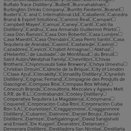
Co
Bruichladdich Distillery
Bruxo
Buen Amigo
Buffalo Trace Distillery
Bulleit
Bunnahabhain
Burlington Drinks Company
Burrito Fiestero
Busnel
Buster's
C and C International Ltd
Caballero
Caicedra
Brand & Export Solutions
Camino Real
Campari
Campbell Mayer
Camus
Caney
Canti
Caol Ila
Distillery
Cardhu
Casa Armando Guillermo Prieto
Casa Don Ramon
Casa Don Roberto
Casa Lumbre
Casa Maestri
Casa Orendain
Casa Perro Santo
Casa
Tequilera de Arandas
Casoni
Castarede
Cavino
Cazadores
Cevico
Chabot Armagnac
Abkhaz
d'Heberto
de Laubade
de Montifaud
du Breuil
Saint Aubin/Westphal Family
Chevrillon
Chivas
Brothers
Chiyomusubi Sake Brewery
Choya Umeshu
Christian Drouin
Cidrerie de la Brique
City of London
Clase Azul
Clonakilty
Clonakilty Distillery
Clynelish
Distillery
Cognac Ferrand
Compagnie des Produits de
Gascogne
Compass Box
Compass Box Whisky
Conecuh Brands
Consultoria. Mezcales y Agaves Metl
S.P.R. de R.L.
Contrabando
Cooley Distillery
Cooperativa Tequilera La Magdalena
Cooymans
Coquerel
Corporacion Cuba Ron
Corporacion Cuba
Ron S.A.
Courvoisier
Cragganmore
Cragganmore
Distillery
Cubaron
Dalmore
Daniel Bouju
Danish
Distillers
Darroze
Dartigalongue
David Sarajishvili
and Eniseli
De Kuyper
Deanston
Delamain
Demerara Distillers
Destiladora San Nicolas
Destilaria