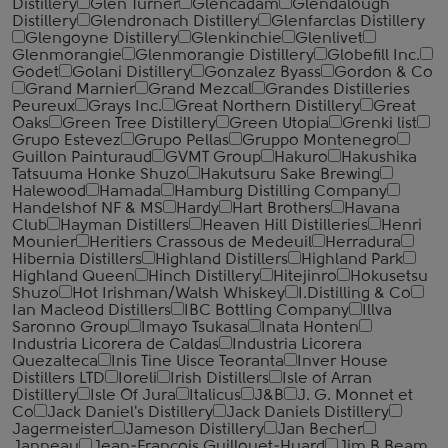
Distillery
Glen Turner
Glencadam
Glendalough
Distillery
Glendronach Distillery
Glenfarclas Distillery
Glengoyne Distillery
Glenkinchie
Glenlivet
Glenmorangie
Glenmorangie Distillery
Globefill Inc.
Godet
Golani Distillery
Gonzalez Byass
Gordon & Co
Grand Marnier
Grand Mezcal
Grandes Distilleries
Peureux
Grays Inc.
Great Northern Distillery
Great
Oaks
Green Tree Distillery
Green Utopia
Grenki list
Grupo Estevez
Grupo Pellas
Gruppo Montenegro
Guillon Painturaud
GVMT Group
Hakuro
Hakushika
Tatsuuma Honke Shuzo
Hakutsuru Sake Brewing
Halewood
Hamada
Hamburg Distilling Company
Handelshof NF & MS
Hardy
Hart Brothers
Havana
Club
Hayman Distillers
Heaven Hill Distilleries
Henri
Mounier
Heritiers Crassous de Medeuil
Herradura
Hibernia Distillers
Highland Distillers
Highland Park
Highland Queen
Hinch Distillery
Hitejinro
Hokusetsu
Shuzo
Hot Irishman/Walsh Whiskey
I.Distilling & Co
Ian Macleod Distillers
IBC Bottling Company
Illva
Saronno Group
Imayo Tsukasa
Inata Honten
Industria Licorera de Caldas
Industria Licorera
Quezalteca
Inis Tine Uisce Teoranta
Inver House
Distillers LTD
Ioreli
Irish Distillers
Isle of Arran
Distillery
Isle Of Jura
Italicus
J&B
J. G. Monnet et
Co
Jack Daniel's Distillery
Jack Daniels Distillery
Jagermeister
Jameson Distillery
Jan Becher
Janneau
Jean-Francois Guillouet-Huard
Jim B.Beam