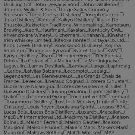
Distilling Co
John Dewar & Sons
John Distilleries
Johnnie Walker & Sons
Jorge Salles Cuervo y
Sucesores
Jose Cuervo Distillery
Joseph Cartron
Jura Distillery
Kahlua
Kaikyo Distillery
Kaiun Doi
Shuzojo
Kakhetian Traditional Winemaking
Kamotsuru
Brewing
Kaori
Kauffman
Kavalan
Kentucky Owl
Khvanchkara Winery
Kilchoman
Kinahan's
Kinahan's
Irish Whiskey Limited
Kitaoka Honten
Kitaya Co. Ltd.
Knob Creek Distillery
Knockando Distillery
Kojima
Sohonten
Kumesen Syuzou
Kvareli Cellar
KWV
Kyoya Distillery
Kyro
L'Heritier-Guyot
l'Or Special
Drinks
La Cofradia
La Malinche
La Martiniquaise
Lagavulin
Lamas Destilaria
Lambay
Langs
Laphroaig
Larios
Latvijas Balzams
Lecompte
Ledaig
Legendario
Les Bienheureux
Les Grands Chais de
France
LeVecke
Lheraud Cognac
Licorera Cihuatan
Licorera De Nicaragua
Licores de Guatemala
Lillet
Linkwood Distillery
Liuyang Goalong Liquor Distillery
Liviko
Loch Lomond Group
Locomotive 103
Lombard
Longmorn Distillery
Lost Irish Whiskey Limited
Lotte
Chilsung
Louis Royer
Louisiana Spirits
Lucano 1894
Lucas Bols
Lucas Bols Distillery
Luxardo
Macallan
MacDuff International Ltd
Mackmyra Distillery
Maison
Boinaud
Maison Ferrand
Maison Gautier
Maison
Mauxion
Maison Prunier
Maker's Mark
Makers Mark
Malecon
Mallows Bottling
Malt'b Whiskey
MAP