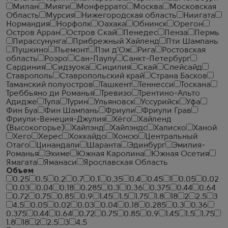
Милан
Мияги
Монферрато
Москва
Московская
Область
Мурсия
Нижегородская область
Ниигата
Нормандия
Норфолк
Оахака
Обнинск
Орегон
Остров Арран
Остров Скай
Пенедес
Пенза
Пермь
Пирассунунга
Прибрежный Хайленд
Пти Шампань
Пушкино
Пьемонт
Пэи д'Ож
Рига
Ростовская
область
Роэро
Сан-Паулу
Санкт-Петербург
Сардиния
Сидзуока
Сицилия
Скай
Спейсайд
Ставрополь
Ставропольский край
Страна Басков
Таманский полуостров
Ташкент
Теннесси
Тоскана
Треббьяно ди Романья
Тревизо
Трентино-Альто
Адидже
Тула
Турин
Ульяновск
Уссурийск
Уфа
Фин Буа
Фин Шампань
Фриули
Фриули Грав
Фриули-Венеция-Джулия
Хёго
Хайленд
(Высокогорье)
Хайлэнд
Хайлэндс
Халиско
Ханой
Хего
Херес
Хоккайдо
Хонсю
Центральный
Отаго
Цинандали
Шаранта
Эдинбург
Эмилия-
Романья
Эхиме
Южная Каролина
Южная Осетия
Ямагата
Яманаси
Ярославская Область
Объем
0.25
0.5
0.2
0.7
0.1
0.35
0.4
0.45
1
0.05
0.02
0.03
0.04
0.18
0.285
0.3
0.36
0.375
0.44
0.64
0.72
0.75
0.85
0.9
1.45
1.5
1.75
1.8
18
2
2.5
3
4.5
0.05
0.02
0.03
0.04
0.18
0.285
0.3
0.36
0.375
0.44
0.64
0.72
0.75
0.85
0.9
1.45
1.5
1.75
1.8
18
2
2.5
3
4.5