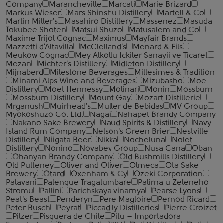
Company
Marancheville
Marcati
Marie Brizard
Markus Wieser
Mars Shinshu Distillery
Martell & Co
Martin Miller's
Masahiro Distillery
Massenez
Masuda
Tokubee Shoten
Matsui Shuzo
Matusalem and Co
Maxime Trijol Cognac
Maximus
Mayfair Brands
Mazzetti d'Altavilla
McClelland's
Menard & Fils
Meukow Cognac
Mey Alkollu Ickiler Sanayii ve Ticaret
Mezan
Michter's Distillery
Midleton Distillery
Mijnaberd
Milestone Beverages
Millesimes & Tradition
Minami Alps Wine and Beverages
Mizubasho
Moe
Distillery
Moet Hennessy
Molinari
Monin
Mossburn
Mossburn Distillery
Mount Gay
Mozart Distillerie
Mrganush
Muirhead's
Muller de Bebidas
MV Group
Myokoshuzo Co. Ltd.
Nagai
Nahapet Brandy Company
Nakano Sake Brewery
Naud Spirits & Distillery
Navy
Island Rum Company
Nelson's Green Brier
Nestville
Distillery
Niigata Beer
Nikka
Nocheluna
Nolet
Distillery
Nonino
Novabev Group
Nusa Cana
Oban
Ohanyan Brandy Company
Old Bushmills Distillery
Old Pulteney
Oliver and Oliver
Olmeca
Ota Sake
Brewery
Otard
Oxenham & Cy
Ozeki Corporation
Palavani
Palenque Tragalumbare
Palirna u Zeleneho
Stromu
Pallini
Parichskaya vinarnya
Pearse Lyons
Peat's Beast
Penderyn
Pere Magloire
Pernod Ricard
Peter Busch
Peyrat
Piccadily Distilleries
Pierre Croizet
Pilzer
Pisquera de Chile
Pitu – Importadora