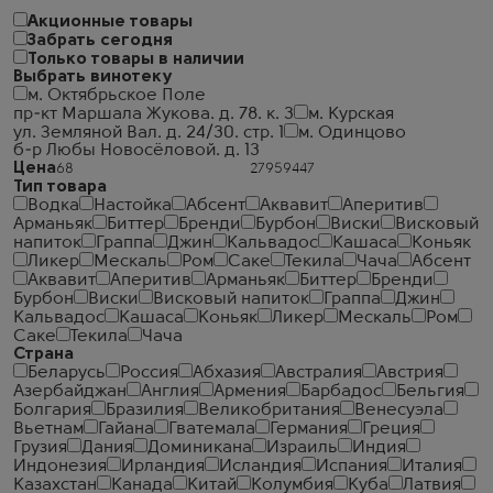
Акционные товары
Забрать сегодня
Только товары в наличии
Выбрать винотеку
м. Октябрьское Поле
пр-кт Маршала Жукова. д. 78. к. 3
м. Курская
ул. Земляной Вал. д. 24/30. стр. 1
м. Одинцово
б-р Любы Новосёловой. д. 13
Цена
Тип товара
Водка
Настойка
Абсент
Аквавит
Аперитив
Арманьяк
Биттер
Бренди
Бурбон
Виски
Висковый
напиток
Граппа
Джин
Кальвадос
Кашаса
Коньяк
Ликер
Мескаль
Ром
Саке
Текила
Чача
Абсент
Аквавит
Аперитив
Арманьяк
Биттер
Бренди
Бурбон
Виски
Висковый напиток
Граппа
Джин
Кальвадос
Кашаса
Коньяк
Ликер
Мескаль
Ром
Саке
Текила
Чача
Страна
Беларусь
Россия
Абхазия
Австралия
Австрия
Азербайджан
Англия
Армения
Барбадос
Бельгия
Болгария
Бразилия
Великобритания
Венесуэла
Вьетнам
Гайана
Гватемала
Германия
Греция
Грузия
Дания
Доминикана
Израиль
Индия
Индонезия
Ирландия
Исландия
Испания
Италия
Казахстан
Канада
Китай
Колумбия
Куба
Латвия