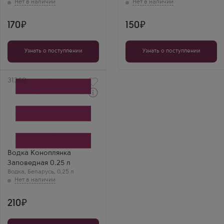
170
150
Узнать о поступлении
Узнать о поступлении
Артикул
31350
Водка
Konoplyanka
Zapovednaya
Производитель
Минск Кристалл
Бренд
Коноплянка
Водка Коноплянка
Заповедная 0.25 л
Водка
,
Беларусь
,
0,25 л
210