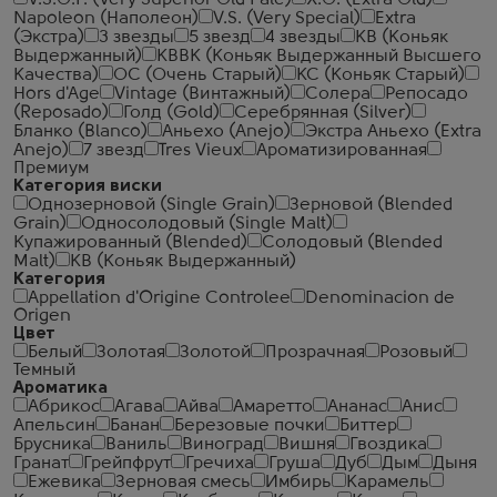
V.S.O.P. (Very Superior Old Pale)
X.O. (Extra Old)
Napoleon (Наполеон)
V.S. (Very Special)
Extra
(Экстра)
3 звезды
5 звезд
4 звезды
КВ (Коньяк
Выдержанный)
КВВК (Коньяк Выдержанный Высшего
Качества)
ОС (Очень Старый)
КС (Коньяк Старый)
Hors d'Age
Vintage (Винтажный)
Солера
Репосадо
(Reposado)
Голд (Gold)
Серебрянная (Silver)
Бланко (Blanco)
Аньехо (Anejo)
Экстра Аньехо (Extra
Anejo)
7 звезд
Tres Vieux
Ароматизированная
Премиум
Категория виски
Однозерновой (Single Grain)
Зерновой (Blended
Grain)
Односолодовый (Single Malt)
Купажированный (Blended)
Солодовый (Blended
Malt)
КВ (Коньяк Выдержанный)
Категория
Appellation d'Origine Controlee
Denominacion de
Origen
Цвет
Белый
Золотая
Золотой
Прозрачная
Розовый
Темный
Ароматика
Абрикос
Агава
Айва
Амаретто
Ананас
Анис
Апельсин
Банан
Березовые почки
Биттер
Брусника
Ваниль
Виноград
Вишня
Гвоздика
Гранат
Грейпфрут
Гречиха
Груша
Дуб
Дым
Дыня
Ежевика
Зерновая смесь
Имбирь
Карамель