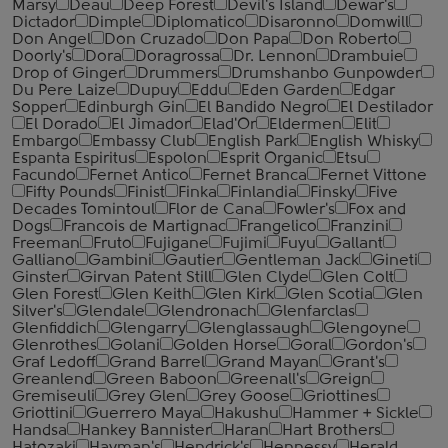
Marsy
Deau
Deep Forest
Devil's Island
Dewar's
Dictador
Dimple
Diplomatico
Disaronno
Domwill
Don Angel
Don Cruzado
Don Papa
Don Roberto
Doorly's
Dora
Doragrossa
Dr. Lennon
Drambuie
Drop of Ginger
Drummers
Drumshanbo Gunpowder
Du Pere Laize
Dupuy
Eddu
Eden Garden
Edgar
Sopper
Edinburgh Gin
El Bandido Negro
El Destilador
El Dorado
El Jimador
Elad'Or
Eldermen
Elit
Embargo
Embassy Club
English Park
English Whisky
Espanta Espiritus
Espolon
Esprit Organic
Etsu
Facundo
Fernet Antico
Fernet Branca
Fernet Vittone
Fifty Pounds
Finist
Finka
Finlandia
Finsky
Five
Decades Tomintoul
Flor de Cana
Fowler's
Fox and
Dogs
Francois de Martignac
Frangelico
Franzini
Freeman
Fruto
Fujigane
Fujimi
Fuyu
Gallant
Galliano
Gambini
Gautier
Gentleman Jack
Gineti
Ginster
Girvan Patent Still
Glen Clyde
Glen Colt
Glen Forest
Glen Keith
Glen Kirk
Glen Scotia
Glen
Silver's
Glendale
Glendronach
Glenfarclas
Glenfiddich
Glengarry
Glenglassaugh
Glengoyne
Glenrothes
Golani
Golden Horse
Goral
Gordon's
Graf Ledoff
Grand Barrel
Grand Mayan
Grant's
Greanlend
Green Baboon
Greenall's
Greign
Gremiseuli
Grey Glen
Grey Goose
Griottines
Griottini
Guerrero Maya
Hakushu
Hammer + Sickle
Handsa
Hankey Bannister
Haran
Hart Brothers