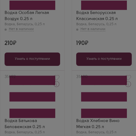
Первый Купажный Завод
Минск Кристалл
Бренд
Воздух
Водка Особая Легкая
Водка Белорусская
Воздух 0.25 л
Классическая 0.25 л
Водка
,
Беларусь
,
0,25 л
Водка
,
Беларусь
,
0,25 л
210
190
Узнать о поступлении
Узнать о поступлении
Артикул
31692
Артикул
31690
Водка
Водка
Batkova Belovezhskaya
Khlebnoe Vino Myagkaya
Производитель
Производитель
Минск Кристалл
Минск Кристалл
Водка Батькова
Водка Хлебное Вино
Беловежская 0.25 л
Мягкая 0.25 л
Водка
,
Беларусь
,
0,25 л
Водка
,
Беларусь
,
0,25 л