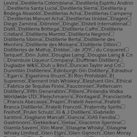
Levira
Destileria Colombiana
Destileria Espiritu Andino
Destileria Santa Lucia
Destileria Sierra
Destileria y
Bodega Abasolo
Destilerias Acha
Destilerias Campeny
Destilerias Manuel Acha
Destilerias Unidas
Diageo
Diego Zamora
Dilmoor
Dingle
Distell International
Distil
Distilleria Bottega
Distilleria Caffo
Distilleria
Cristiani
Distilleria Marolo
Distilleria Negroni
Distilleria Sibona
Distillerie Berta
Distillerie des
Menhirs
Distillerie des Moisans
Distillerie Dillon
Distilleries de Matha
Dobbe
de JOY
du Coquerel
Tariquet
Don Julio
Douglas Laing
Douglas Laing & Co
Drambuie Liqueur Company
Dufftown Distillery
Dugladze W&S
Duh u Boci
Duncan Taylor and Co
Dunrobin Distilleries
Edinburgh Gin Distillery
Edradour
Egan's
Eigashima Shuzo
El Ron Prohibido
El
Supremo
Element Irish Whiskey
Elephant Gin
Ethical
Fabrica de Tequilas Finos
Fauconnier
Fettercairn
Distillery
Fifth Generation
Filliers
Finlandia Vodka
Worldwide LTD
Fleischmann's
Fontagard
Franciacorta
Francis Abecassis
Frapin
Fratelli Averna
Fratelli
Branca Distillerie
Fratelli ‎Francoli
Fraternity Spirits
Freihof
Fruko Schulz
G & J Distillers
Gabriello
Santoni
Gagliano Marcati
Gancia
GAS Familia
Gastronom
Gekkeikan
Gelas
Giacomo Sperone
Giarola Savem
Gin Mare
Glasgow Whisky
Glasgow
Whisky Limited
Glen Elgin
Glen Garioch
Glen Moray