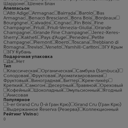
Шардоне
Шенен Блан
Апелласьон
Alto Adige
Armagnac
Bairrada
Barolo
Bas
Armagnac
Benaco Bresciano
Bons Bois
Bordeaux
Bourgogne
Calvados
Cognac
Fin Bois
Fine
Champagne
Friuli
Friuli-Venezia-Giulia
Grande
Champagne
Grande Fine Champagne
Jerez-Xeres-
Sherry
Kakheti
Pays d'Auge
Penedes
Petite
Champagne
Piemont
Roero
Toscana
Trebbiano di
Romagna
Treviso
Veneto
Yamhill-Carlton
ЗГУ Крым
ЗГУ Кубань
Подарочная упаковка
Да
Нет
Тип
Классическая
Органическая
Самбука (Sambuca)
Солодовая
Фруктовая
Ароматизированная
Фруктовый
Виноградная
Биттер
Крем-ликёр
Крепкий
Самогон
Десертный
Травяной
Ореховый
Кофейный
Шоколадный
Эмульсионный
Ягодный
Анисовая
Популярное
1-er Grand Cru (1-й Гран Крю)
Grand Cru (Гран Крю)
Выдержанное Reserva (Резерва)
Коллекционный
Рейтинг Vivino