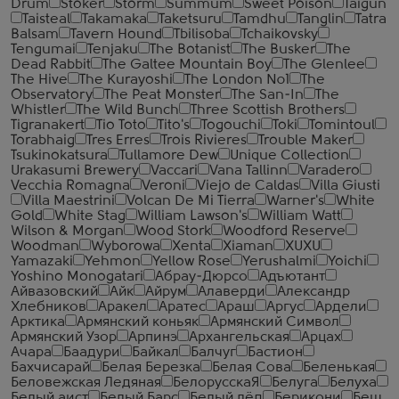
Drum
Stoker
Storm
Summum
Sweet Poison
Taigun
Taisteal
Takamaka
Taketsuru
Tamdhu
Tanglin
Tatra
Balsam
Tavern Hound
Tbilisoba
Tchaikovsky
Tengumai
Tenjaku
The Botanist
The Busker
The
Dead Rabbit
The Galtee Mountain Boy
The Glenlee
The Hive
The Kurayoshi
The London №1
The
Observatory
The Peat Monster
The San-In
The
Whistler
The Wild Bunch
Three Scottish Brothers
Tigranakert
Tio Toto
Tito's
Togouchi
Toki
Tomintoul
Torabhaig
Tres Erres
Trois Rivieres
Trouble Maker
Tsukinokatsura
Tullamore Dew
Unique Collection
Urakasumi Brewery
Vaccari
Vana Tallinn
Varadero
Vecchia Romagna
Veroni
Viejo de Caldas
Villa Giusti
Villa Maestrini
Volcan De Mi Tierra
Warner's
White
Gold
White Stag
William Lawson's
William Watt
Wilson & Morgan
Wood Stork
Woodford Reserve
Woodman
Wyborowa
Xenta
Xiaman
XUXU
Yamazaki
Yehmon
Yellow Rose
Yerushalmi
Yoichi
Yoshino Monogatari
Абрау-Дюрсо
Адъютант
Айвазовский
Айк
Айрум
Алаверди
Александр
Хлебников
Аракел
Аратес
Араш
Аргус
Ардели
Арктика
Армянский коньяк
Армянский Символ
Армянский Узор
Арпинэ
Архангельская
Арцах
Ачара
Баадури
Байкал
Балчуг
Бастион
Бахчисарай
Белая Березка
Белая Сова
Беленькая
Беловежская Ледяная
БелорусскаЯ
Белуга
Белуха
Белый аист
Белый Барс
Белый лёд
Берикони
Беш