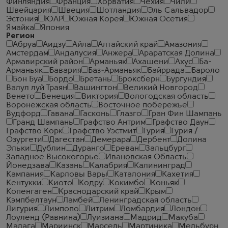
Финляндия
Франция
Хорватия
Чехия
Чили
Швейцария
Швеция
Шотландия
Эль Сальвадор
Эстония
ЮАР
Южная Корея
Южная Осетия
Ямайка
Япония
Регион
Абруа
Аидзу
Айла
Алтайский край
Амазония
Амстердам
Андалусия
Анжера
Араратская Долина
Армавирский район
Арманьяк
Ахашени
Ахус
Ба-
Арманьяк
Бавария
Баз-Арманьяк
Байррада
Бароло
Бон Буа
Бордо
Бретань
Броксберн
Бургундия
Валул луй Траян
Вашингтон
Великий Новгород
Венето
Венеция
Виктория
Вологодская область
Воронежская область
Восточное побережье
Вудфорд
Гавана
Гасконь
Глазго
Гран Фин Шампань
Гранд Шампань
Графство Антрим
Графство Даун
Графство Корк
Графство Уэстмит
Гурия
Гурия /
Озургети
Дагестан
Демерара
Дербент
Долина
Эльки
Дублин
Дуранго
Ереван
Зальцбург
Западное Высокогорье
Ивановская Область
Йонедзава
Казань
Калабрия
Калининград
Кампания
Карловы Вары
Каталония
Кахетия
Кентукки
Киото
Кодру
Кокимбо
Коньяк
Копенгаген
Краснодарский край
Крым
Кэмпбелтаун
Ламбей
Ленинградская область
Лигурия
Лимпопо
Литрим
Ломбардия
Лондон
Лоуленд (Равнина)
Луизиана
Мадрид
Макуба
Малага
Мариинск
Марсель
Мартиника
Мельбурн