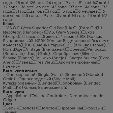
года
28 лет
26 лет
24 года
19 лет
51 год
47 лет
32 года
38 лет
46 лет
43 года
37 лет
44 года
33
года
31 год
22 года
1 год
1.5 года
6 месяцев
16
месяцев
2.5 года
29 лет
39 лет
41 год
48 лет
72
года
Класс
V.S.O.P. (Very Superior Old Pale)
X.O. (Extra Old)
Napoleon (Наполеон)
V.S. (Very Special)
Extra
(Экстра)
3 звезды
5 звезд
4 звезды
КВ (Коньяк
Выдержанный)
КВВК (Коньяк Выдержанный Высшего
Качества)
ОС (Очень Старый)
КС (Коньяк Старый)
Hors d'Age
Vintage (Винтажный)
Солера
Репосадо
(Reposado)
Голд (Gold)
Серебрянная (Silver)
Бланко (Blanco)
Аньехо (Anejo)
Экстра Аньехо (Extra
Anejo)
7 звезд
Tres Vieux
Ароматизированная
Премиум
Категория виски
Однозерновой (Single Grain)
Зерновой (Blended
Grain)
Односолодовый (Single Malt)
Купажированный (Blended)
Солодовый (Blended
Malt)
КВ (Коньяк Выдержанный)
Категория
Appellation d'Origine Controlee
Denominacion de
Origen
Цвет
Белый
Золотая
Золотой
Прозрачная
Розовый
Темный