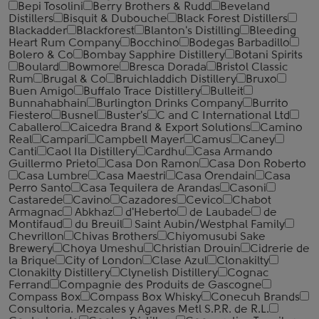
Bepi Tosolini
Berry Brothers & Rudd
Beveland
Distillers
Bisquit & Dubouche
Black Forest Distillers
Blackadder
Blackforest
Blanton's Distilling
Bleeding
Heart Rum Company
Bocchino
Bodegas Barbadillo
Bolero & Co
Bombay Sapphire Distillery
Botani Spirits
Boulard
Bowmore
Bresca Dorada
Bristol Classic
Rum
Brugal & Co
Bruichladdich Distillery
Bruxo
Buen Amigo
Buffalo Trace Distillery
Bulleit
Bunnahabhain
Burlington Drinks Company
Burrito
Fiestero
Busnel
Buster's
C and C International Ltd
Caballero
Caicedra Brand & Export Solutions
Camino
Real
Campari
Campbell Mayer
Camus
Caney
Canti
Caol Ila Distillery
Cardhu
Casa Armando
Guillermo Prieto
Casa Don Ramon
Casa Don Roberto
Casa Lumbre
Casa Maestri
Casa Orendain
Casa
Perro Santo
Casa Tequilera de Arandas
Casoni
Castarede
Cavino
Cazadores
Cevico
Chabot
Armagnac
Abkhaz
d'Heberto
de Laubade
de
Montifaud
du Breuil
Saint Aubin/Westphal Family
Chevrillon
Chivas Brothers
Chiyomusubi Sake
Brewery
Choya Umeshu
Christian Drouin
Cidrerie de
la Brique
City of London
Clase Azul
Clonakilty
Clonakilty Distillery
Clynelish Distillery
Cognac
Ferrand
Compagnie des Produits de Gascogne
Compass Box
Compass Box Whisky
Conecuh Brands
Consultoria. Mezcales y Agaves Metl S.P.R. de R.L.