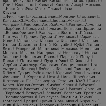
Бренди
Бурбон
Виски
Висковый напиток
Граппа
Джин
Кальвадос
Кашаса
Коньяк
Ликер
Мескаль
Настойка
Ром
Саке
Текила
Чача
Страна
Финляндия
Россия
Дания
Монголия
Германия
Канада
США
Франция
Швеция
Абхазия
Австралия
Австрия
Азербайджан
Англия
Армения
Барбадос
Беларусь
Бельгия
Болгария
Бразилия
Великобритания
Венесуэла
Вьетнам
Гайана
Гватемала
Греция
Грузия
Доминикана
Израиль
Индия
Индонезия
Ирландия
Исландия
Испания
Италия
Казахстан
Китай
Колумбия
Куба
Латвия
Литва
Маврикий
Мартиника
Мексика
Молдавия
Монако
Мьянма
Нидерланды
Никарагуа
Новая
Зеландия
Норвегия
Панама
Парагвай
Перу
Польша
Португалия
Пуэрто-Рико
Сейшелы
Сербия
Сингапур
Словакия
Соединенные Штаты
Америки
Таиланд
Тайвань
Тайланд
Тринидад и
Тобаго
Турция
Узбекистан
Украина
Уэльс
Фиджи
Филиппины
Хорватия
Чехия
Чили
Швейцария
Шотландия
Эль Сальвадор
Эстония
ЮАР
Южная
Корея
Южная Осетия
Ямайка
Япония
Абхазия
Австралия
Австрия
Азербайджан
Англия
Армения
Барбадос
Беларусь
Бельгия
Болгария
Бразилия
Великобритания
Венесуэла
Вьетнам
Гайана
Гватемала
Греция
Грузия
Доминикана
Израиль
Индия
Индонезия
Ирландия
Исландия
Испания