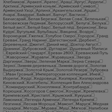
Хлебников
Аракел
Аратес
Араш
Аргус
Ардели
Арктика
Армянский коньяк
Армянский Символ
Армянский Узор
Арпинэ
Архангельская
Арцах
Ачара
Баадури
Байкал
Балчуг
Бастион
Бахчисарай
Белая Березка
Белая Сова
Беленькая
Беловежская Ледяная
БелорусскаЯ
Белуга
Белуха
Белый аист
Белый Барс
Белый лёд
Берикони
Беш
Кудук
Бугульма
Бульбашъ
Вакцина
Воздух
Воронецкая
Гжелка
Голубое Озеро
Городок
Гранд
Ереван
Гранд Нарине
Дагестанский
Дербент
Деревенька
Джигит
Дикий мед
Доктор Август
Драники
Дубровский
Дугладзе
Душевный Тбилиси
Еврейский Стандарт
Ереван 2800
Ереванский Путь
Жаворонки
Журавли
Журавушка
Звезда
Даргинии
Зверь
Зеленая Марка
Зерна Севера
Зерно
Зимняя деревенька
Зимняя дорога
Золотая
Выдержка
Золотой Крым
Золотой Резерв
Зубровка
Иван Грозный
Императорская коллекция
Иней
Иорели
Кедр
Кедровица
Кизлярка
Кизлярский
Киновский
Коктебель
Коллекция Вин Александрова
Командирский
Коноплянка
Контрабанда
Корюшка
Косогоров Самогон
Кочари
Кремлевка
Кремлевский
Кристалл
Крымский
Кукушка
Ламоника
Легенда Армении
Легенда Кремля
Лезгинка
Лесная Мороша
Мамонт
Маруся
Медная
лошадка
Методъ
Мурава
Муш
Мягков
Налибоки