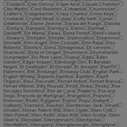
Cladach
Clan Denny
Clase Azul
Claude Chatelier
Clos Martin
Cool Skeleton
Cotswolds
Couronnier
Crafter's
Craigellachie
Crazy Charley
Cross Keys
Cruxland
Crystal Head
Cubay
Cutty Sark
Cynar
Dalwhinnie
Dame Jeanne
Danza del Fuego
Danzka
Darby's
Darejani
Darnley's
Daron
Darrow
Davidoff
De Marsy
Deau
Deep Forest
Devil's Island
Dewar's
Dictador
Dimple
Diplomatico
Disaronno
Domwill
Don Angel
Don Cruzado
Don Papa
Don
Roberto
Doorly's
Dora
Doragrossa
Dr. Lennon
Drambuie
Drop of Ginger
Drummers
Drumshanbo
Gunpowder
Du Pere Laize
Dupuy
Eddu
Eden
Garden
Edgar Sopper
Edinburgh Gin
El Bandido
Negro
El Destilador
El Dorado
El Jimador
Elad'Or
Eldermen
Elit
Embargo
Embassy Club
English Park
English Whisky
Espanta Espiritus
Espolon
Esprit
Organic
Etsu
Facundo
Fernet Antico
Fernet Branca
Fernet Vittone
Fifty Pounds
Finist
Finka
Finsky
Five
Decades Tomintoul
Flor de Cana
Fowler's
Fox and
Dogs
Francois de Martignac
Frangelico
Franzini
Freeman
Fruto
Fujigane
Fujimi
Fuyu
Gallant
Galliano
Gambini
Gautier
Gentleman Jack
Gineti
Ginster
Girvan Patent Still
Glen Clyde
Glen Colt
Glen Forest
Glen Keith
Glen Kirk
Glen Scotia
Glen
Silver's
Glendale
Glendronach
Glenfarclas
Glenfiddich
Glengarry
Glenglassaugh
Glengoyne