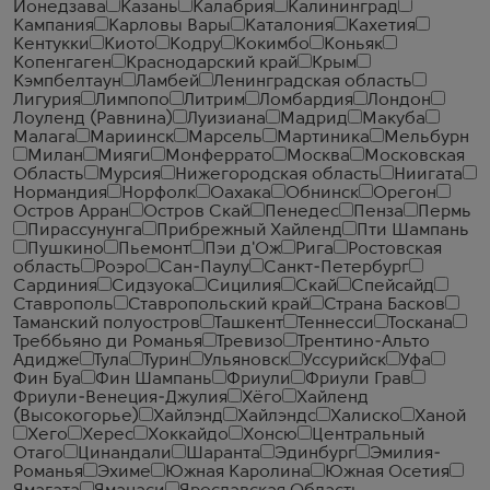
Йонедзава
Казань
Калабрия
Калининград
Кампания
Карловы Вары
Каталония
Кахетия
Кентукки
Киото
Кодру
Кокимбо
Коньяк
Копенгаген
Краснодарский край
Крым
Кэмпбелтаун
Ламбей
Ленинградская область
Лигурия
Лимпопо
Литрим
Ломбардия
Лондон
Лоуленд (Равнина)
Луизиана
Мадрид
Макуба
Малага
Мариинск
Марсель
Мартиника
Мельбурн
Милан
Мияги
Монферрато
Москва
Московская
Область
Мурсия
Нижегородская область
Ниигата
Нормандия
Норфолк
Оахака
Обнинск
Орегон
Остров Арран
Остров Скай
Пенедес
Пенза
Пермь
Пирассунунга
Прибрежный Хайленд
Пти Шампань
Пушкино
Пьемонт
Пэи д'Ож
Рига
Ростовская
область
Роэро
Сан-Паулу
Санкт-Петербург
Сардиния
Сидзуока
Сицилия
Скай
Спейсайд
Ставрополь
Ставропольский край
Страна Басков
Таманский полуостров
Ташкент
Теннесси
Тоскана
Треббьяно ди Романья
Тревизо
Трентино-Альто
Адидже
Тула
Турин
Ульяновск
Уссурийск
Уфа
Фин Буа
Фин Шампань
Фриули
Фриули Грав
Фриули-Венеция-Джулия
Хёго
Хайленд
(Высокогорье)
Хайлэнд
Хайлэндс
Халиско
Ханой
Хего
Херес
Хоккайдо
Хонсю
Центральный
Отаго
Цинандали
Шаранта
Эдинбург
Эмилия-
Романья
Эхиме
Южная Каролина
Южная Осетия