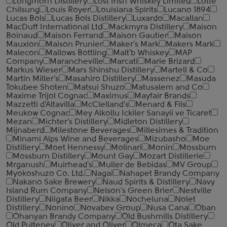
Longmorn Distillery
Lost Irish Whiskey Limited
Lotte
Chilsung
Louis Royer
Louisiana Spirits
Lucano 1894
Lucas Bols
Lucas Bols Distillery
Luxardo
Macallan
MacDuff International Ltd
Mackmyra Distillery
Maison
Boinaud
Maison Ferrand
Maison Gautier
Maison
Mauxion
Maison Prunier
Maker's Mark
Makers Mark
Malecon
Mallows Bottling
Malt'b Whiskey
MAP
Company
Marancheville
Marcati
Marie Brizard
Markus Wieser
Mars Shinshu Distillery
Martell & Co
Martin Miller's
Masahiro Distillery
Massenez
Masuda
Tokubee Shoten
Matsui Shuzo
Matusalem and Co
Maxime Trijol Cognac
Maximus
Mayfair Brands
Mazzetti d'Altavilla
McClelland's
Menard & Fils
Meukow Cognac
Mey Alkollu Ickiler Sanayii ve Ticaret
Mezan
Michter's Distillery
Midleton Distillery
Mijnaberd
Milestone Beverages
Millesimes & Tradition
Minami Alps Wine and Beverages
Mizubasho
Moe
Distillery
Moet Hennessy
Molinari
Monin
Mossburn
Mossburn Distillery
Mount Gay
Mozart Distillerie
Mrganush
Muirhead's
Muller de Bebidas
MV Group
Myokoshuzo Co. Ltd.
Nagai
Nahapet Brandy Company
Nakano Sake Brewery
Naud Spirits & Distillery
Navy
Island Rum Company
Nelson's Green Brier
Nestville
Distillery
Niigata Beer
Nikka
Nocheluna
Nolet
Distillery
Nonino
Novabev Group
Nusa Cana
Oban
Ohanyan Brandy Company
Old Bushmills Distillery
Old Pulteney
Oliver and Oliver
Olmeca
Ota Sake