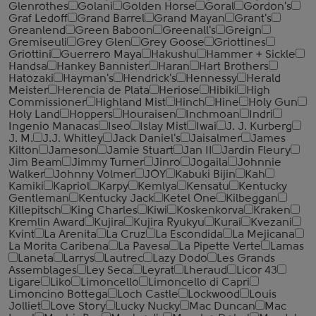
Glenrothes
Golani
Golden Horse
Goral
Gordon's
Graf Ledoff
Grand Barrel
Grand Mayan
Grant's
Greanlend
Green Baboon
Greenall's
Greign
Gremiseuli
Grey Glen
Grey Goose
Griottines
Griottini
Guerrero Maya
Hakushu
Hammer + Sickle
Handsa
Hankey Bannister
Haran
Hart Brothers
Hatozaki
Hayman's
Hendrick's
Hennessy
Herald
Meister
Herencia de Plata
Heriose
Hibiki
High
Commissioner
Highland Mist
Hinch
Hine
Holy Gun
Holy Land
Hoppers
Houraisen
Inchmoan
Indri
Ingenio Manacas
Iseo
Islay Mist
Iwai
J. J. Kurberg
J. M.
J.J. Whitley
Jack Daniel's
Jaisalmer
James
Kilton
Jameson
Jamie Stuart
Jan II
Jardin Fleury
Jim Beam
Jimmy Turner
Jinro
Jogaila
Johnnie
Walker
Johnny Volmer
JOY
Kabuki Bijin
Kah
Kamiki
Kapriol
Karpy
Kemlya
Kensatu
Kentucky
Gentleman
Kentucky Jack
Ketel One
Kilbeggan
Killepitsch
King Charles
Kiwi
Koskenkorva
Kraken
Kremlin Award
Kujira
Kujira Ryukyu
Kurai
Kvezani
Kvint
La Arenita
La Cruz
La Escondida
La Mejicana
La Morita Caribena
La Pavesa
La Pipette Verte
Lamas
Laneta
Larrys
Lautrec
Lazy Dodo
Les Grands
Assemblages
Ley Seca
Leyrat
Lheraud
Licor 43
Ligare
Liko
Limoncello
Limoncello di Capri
Limoncino Bottega
Loch Castle
Lockwood
Louis
Jolliet
Love Story
Lucky Nucky
Mac Duncan
Mac