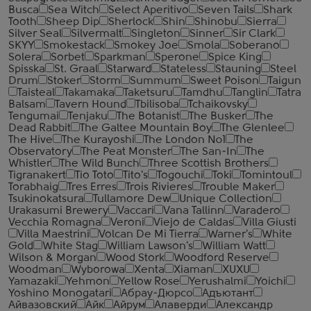
Busca
Sea Witch
Select Aperitivo
Seven Tails
Shark
Tooth
Sheep Dip
Sherlock
Shin
Shinobu
Sierra
Silver Seal
Silvermalt
Singleton
Sinner
Sir Clark
SKYY
Smokestack
Smokey Joe
Smola
Soberano
Solera
Sorbet
Sparkman
Sperone
Spice King
Spisska
St. Graal
Starward
Stateless
Stauning
Steel
Drum
Stoker
Storm
Summum
Sweet Poison
Taigun
Taisteal
Takamaka
Taketsuru
Tamdhu
Tanglin
Tatra
Balsam
Tavern Hound
Tbilisoba
Tchaikovsky
Tengumai
Tenjaku
The Botanist
The Busker
The
Dead Rabbit
The Galtee Mountain Boy
The Glenlee
The Hive
The Kurayoshi
The London №1
The
Observatory
The Peat Monster
The San-In
The
Whistler
The Wild Bunch
Three Scottish Brothers
Tigranakert
Tio Toto
Tito's
Togouchi
Toki
Tomintoul
Torabhaig
Tres Erres
Trois Rivieres
Trouble Maker
Tsukinokatsura
Tullamore Dew
Unique Collection
Urakasumi Brewery
Vaccari
Vana Tallinn
Varadero
Vecchia Romagna
Veroni
Viejo de Caldas
Villa Giusti
Villa Maestrini
Volcan De Mi Tierra
Warner's
White
Gold
White Stag
William Lawson's
William Watt
Wilson & Morgan
Wood Stork
Woodford Reserve
Woodman
Wyborowa
Xenta
Xiaman
XUXU
Yamazaki
Yehmon
Yellow Rose
Yerushalmi
Yoichi
Yoshino Monogatari
Абрау-Дюрсо
Адъютант
Айвазовский
Айк
Айрум
Алаверди
Александр