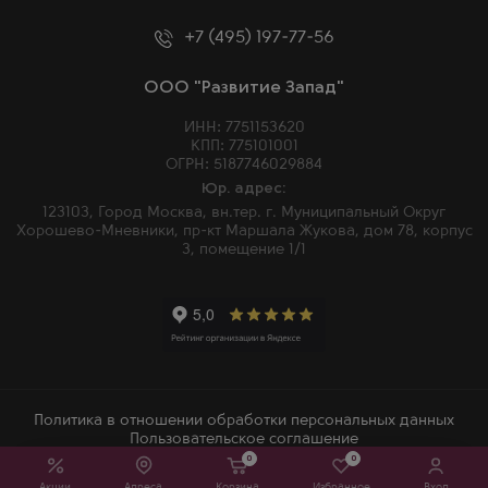
+7 (495) 197-77-56
ООО "Развитие Запад"
ИНН: 7751153620
КПП: 775101001
ОГРН: 5187746029884
Юр. адрес:
123103, Город Москва, вн.тер. г. Муниципальный Округ
Хорошево-Мневники, пр-кт Маршала Жукова, дом 78, корпус
3, помещение 1/1
Политика в отношении обработки персональных данных
Пользовательское соглашение
0
0
2026 © Winemore – Магазин алкогольных напитков в Москве
Акции
Адреса
Корзина
Избранное
Вход