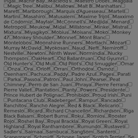
Ingal
Machir Bay
Macleod's
Maestro Dobel
Magdala
Magic Tree
Malibu
Mallows
Malt B
Manhattan
Marett
Marlborough
Marquis d'Aguesseau
Martell
Martini
Masahiro
Matusalem
Maxime Trijol
Maxximo
de Codorniz
Mayfair
McConnell's
Medjida
Menard
Metropoli
Meukow
Midai
Millstone
Minke
Mistral
Mixtura
Miyagikyo
Mobius
Moisans
Moko
Monkey
47
Monkey Shoulder
Monnet
Mont Blanc
Montelobos
Moonshine Runners
Mortlach
Mozart
Murray McDavid
Myokosan
Naud
Neft
Nemiroff
Nestville
Newton
Ninth Wave
Normindia
Nucky
Thompson
OakHeart
Old Ballantruan
Old Gyumri
Old Hunter's
Old Mull
Old Pilot's
Old Smuggler
Omar
Onza
Ora
Orloff
Orran
Orthodox
Osmoz
Oxenham
Pachuca
Paddy
Padre Azul
Pages
Parati
Parka
Passoa
Patron
Paul John
Pearse
Peat
Chimney
Perro de San Juan
Phraya
Pierre Ferrand
Pierre Vallet
Plantation
Planty
Powers
Presidente
Prince Hubert de Polignac
Prohibido
Proud Irish
Puni
Puntacana Club
Radeberger
Rampur
Rancado
Ranchitos
Rancho Alegre
Red & Black
Relicario
Remeslo
Ricard
Richard Chancellor
Richardson
Riga
Black Balsam
Robert Burns
Roku
Romios
Rooster
Rojo
Roshel Bay
Royal Brackla
Royal Green
Royal
Highland
Royal Ranthambore
Rumundo
Rustaveli
Sadler's
Saimaa
Sambuca
SangSom
Santero
Scapegrace
Schmidt
Schnee Jager
Scotch Terrier
Se