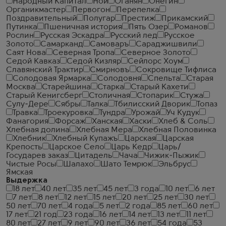
Народный Капитал
Ной
Оганян
Онегин
Органикмастер
Первогон
Перепелка
Поздравительный
Полугар
Престиж
Прикамский
Путинка
Пшеничная история
Пять Озер
Романов
Рослин
Русская Эскадра
Русский лед
Русское
Золото
Самарканд
Самоваръ
Сараджишвили
Саят Нова
Северная Тропа
Северное Золото
Седой Кавказ
Седой Кизляр
Сейлорс Хоум
Славянский Трактир
Смирновъ
Сокровище Тифлиса
Солодовая Ярмарка
Солодовня
Спельта
Старая
Москва
Старейшина
Старка
Старый Кахети
Старый Кенигсберг
Столичная
Стопарик
Стужа
Сулу-Дере
Сябры
Талка
Тбилисский Дворик
Топаз
Травка
Троекуровка
Тундра
Урожай
Уч Кудук
Фанагория
Форсаж
Ханская
Хаски
Хлеб & Соль
Хлебная долина
Хлебная Мера
Хлебная Половинка
Хлебник
Хлебный Купажъ
Царская
Царская
Крепость
Царское Село
Царь Кедр
Царь/
Государев заказ
Цитадель
Чача
Чижик-Пыжик
Чистые Росы
Шалахо
Шато Темрюк
Эльбрус
Ямская
Выдержка
18 лет
40 лет
35 лет
45 лет
3 года
10 лет
6 лет
7 лет
8 лет
12 лет
15 лет
20 лет
25 лет
30 лет
50 лет
70 лет
4 года
5 лет
2 года
85 лет
60 лет
17 лет
21 год
23 года
16 лет
14 лет
13 лет
11 лет
80 лет
27 лет
9 лет
90 лет
36 лет
54 года
53