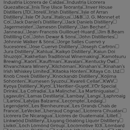
Industria Licorera de Caldas
Industria Licorera
Quezalteca
Inis Tine Uisce Teoranta
Inver House
Distillers LTD
Ioreli
Irish Distillers
Isle of Arran
Distillery
Isle Of Jura
Italicus
J&B
J. G. Monnet et
Co
Jack Daniel's Distillery
Jack Daniels Distillery
Jagermeister
Jameson Distillery
Jan Becher
Janneau
Jean-Francois Guillouet-Huard
Jim B.Beam
Distilling Co
John Dewar & Sons
John Distilleries
Johnnie Walker & Sons
Jorge Salles Cuervo y
Sucesores
Jose Cuervo Distillery
Joseph Cartron
Jura Distillery
Kahlua
Kaikyo Distillery
Kaiun Doi
Shuzojo
Kakhetian Traditional Winemaking
Kamotsuru
Brewing
Kaori
Kauffman
Kavalan
Kentucky Owl
Khvanchkara Winery
Kilchoman
Kinahan's
Kinahan's
Irish Whiskey Limited
Kitaoka Honten
Kitaya Co. Ltd.
Knob Creek Distillery
Knockando Distillery
Kojima
Sohonten
Kumesen Syuzou
Kvareli Cellar
KWV
Kyoya Distillery
Kyro
L'Heritier-Guyot
l'Or Special
Drinks
La Cofradia
La Malinche
La Martiniquaise
Lagavulin
Lamas Destilaria
Lambay
Langs
Laphroaig
Larios
Latvijas Balzams
Lecompte
Ledaig
Legendario
Les Bienheureux
Les Grands Chais de
France
LeVecke
Lheraud Cognac
Licorera Cihuatan
Licorera De Nicaragua
Licores de Guatemala
Lillet
Linkwood Distillery
Liuyang Goalong Liquor Distillery
Liviko
Loch Lomond Group
Locomotive 103
Lombard