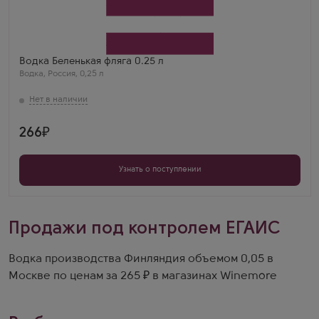
Belenkaya flask
Производитель
Novabev Group
Бренд
Беленькая
Олег В.
Водка Беленькая фляга 0.25 л
Беленькая фляжка — формат огонь, в карман
Водка
,
Россия
,
0,25 л
засунул и пошел. Вкус отличный, Люкс спирт
радует.
266
Узнать о поступлении
Продажи под контролем ЕГАИС
Водка производства Финляндия объемом 0,05 в
Москве по ценам за 265 ₽ в магазинах Winemore