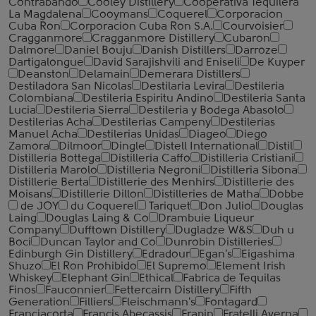
Contrabando
Cooley Distillery
Cooperativa Tequilera
La Magdalena
Cooymans
Coquerel
Corporacion
Cuba Ron
Corporacion Cuba Ron S.A.
Courvoisier
Cragganmore
Cragganmore Distillery
Cubaron
Dalmore
Daniel Bouju
Danish Distillers
Darroze
Dartigalongue
David Sarajishvili and Eniseli
De Kuyper
Deanston
Delamain
Demerara Distillers
Destiladora San Nicolas
Destilaria Levira
Destileria
Colombiana
Destileria Espiritu Andino
Destileria Santa
Lucia
Destileria Sierra
Destileria y Bodega Abasolo
Destilerias Acha
Destilerias Campeny
Destilerias
Manuel Acha
Destilerias Unidas
Diageo
Diego
Zamora
Dilmoor
Dingle
Distell International
Distil
Distilleria Bottega
Distilleria Caffo
Distilleria Cristiani
Distilleria Marolo
Distilleria Negroni
Distilleria Sibona
Distillerie Berta
Distillerie des Menhirs
Distillerie des
Moisans
Distillerie Dillon
Distilleries de Matha
Dobbe
de JOY
du Coquerel
Tariquet
Don Julio
Douglas
Laing
Douglas Laing & Co
Drambuie Liqueur
Company
Dufftown Distillery
Dugladze W&S
Duh u
Boci
Duncan Taylor and Co
Dunrobin Distilleries
Edinburgh Gin Distillery
Edradour
Egan's
Eigashima
Shuzo
El Ron Prohibido
El Supremo
Element Irish
Whiskey
Elephant Gin
Ethical
Fabrica de Tequilas
Finos
Fauconnier
Fettercairn Distillery
Fifth
Generation
Filliers
Fleischmann's
Fontagard
Franciacorta
Francis Abecassis
Frapin
Fratelli Averna