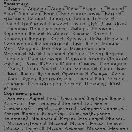
Ароматика
Ячмень
Абрикос
Агава
Айва
Амаретто
Ананас
Анис
Апельсин
Банан
Березовые почки
Биттер
Брусника
Ваниль
Виноград
Вишня
Гвоздика
Гранат
Грейпфрут
Гречиха
Груша
Дуб
Дым
Дыня
Ежевика
Зерновая смесь
Имбирь
Карамель
Кардамон
Кизил
Клубника
Клюква
Кокос
Кориандр
Корица
Кофе
Кукуруза
Лайм
Лакрица
Лимончелло
Липовый цвет
Личи
Люкс
Малина
Мед
Миндаль
Минералы
Можжевельник
Морошка
Мята
На траве
Овощи
Перец
Персик
Пшеница
Ржаные сухари
Родиола розовая (Золотой
корень)
Рожь
Рябина
Слива
Сливки
Смородина
Солод
Спирт Альфа
Спирт Белальфа
Спирт Люкс
Тмин
Травы
Тутовник
Фруктовый
Фундук
Хмель
Хрен
Хурма
Цветки бузины
Цветы
Чай
Чеcнок
Черемша
Черный перец
Чеснок
Шоколад
Юзу
Яблоко
Сорт винограда
Азатени
Айрен
Бако
Бако Блан
Барбера
Белый
Кишмиш
Ван
Вердехо
Воскеат
Гарганега
(Греканико)
Глера
Дольчетто
Каберне Совиньон
Кангун
Кангур
Коломбар
Корвина (Корвина
Веронезе)
Мальвазия
Мерло
Молинара
Москато
Москато Джалло
Мсхали
Мускат
Мускат Белый
(Москато Бьянко)
Мускат Розовый
Мцване
Мюллер