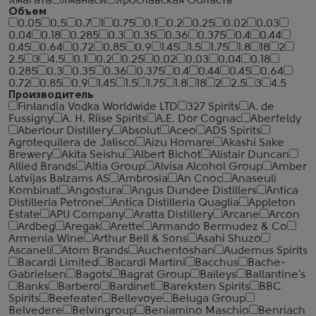
Ямагата
Яманаси
Ярославская Область
Объем
0.05
0.5
0.7
1
0.75
0.1
0.2
0.25
0.02
0.03
0.04
0.18
0.285
0.3
0.35
0.36
0.375
0.4
0.44
0.45
0.64
0.72
0.85
0.9
1.45
1.5
1.75
1.8
18
2
2.5
3
4.5
0.1
0.2
0.25
0.02
0.03
0.04
0.18
0.285
0.3
0.35
0.36
0.375
0.4
0.44
0.45
0.64
0.72
0.85
0.9
1.45
1.5
1.75
1.8
18
2
2.5
3
4.5
Производитель
Finlandia Vodka Worldwide LTD
327 Spirits
A. de
Fussigny
A. H. Riise Spirits
A.E. Dor Cognac
Aberfeldy
Aberlour Distillery
Absolut
Aceo
ADS Spirits
Agrotequilera de Jalisco
Aizu Homare
Akashi Sake
Brewery
Akita Seishu
Albert Bichot
Alistair Duncan
Allied Brands
Altia Group
Alvisa Alcohol Group
Amber
Latvijas Balzams AS
Ambrosia
An Cnoc
Anaseuli
Kombinat
Angostura
Angus Dundee Distillers
Antica
Distilleria Petrone
Antica Distilleria Quaglia
Appleton
Estate
APU Company
Aratta Distillery
Arcane
Arcon
Ardbeg
Aregak
Arette
Armando Bermudez & Co
Armenia Wine
Arthur Bell & Sons
Asahi Shuzo
Ascaneli
Atom Brands
Auchentoshan
Audemus Spirits
Bacardi Limited
Bacardi Martini
Bacchus
Bache-
Gabrielsen
Bagots
Bagrat Group
Baileys
Ballantine's
Banks
Barbero
Bardinet
Bareksten Spirits
BBC
Spirits
Beefeater
Bellevoye
Beluga Group
Belvedere
Belvingroup
Beniamino Maschio
Benriach