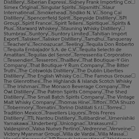
Distillery
Siberian Express
Sidney Frank Importing Co
Simex Original
Singular Spirits
Sipsmith
Slaur
International
Smokehead
Sodiko N. V.
Song Cai
Distillery
Spencerfield Spirit
Speyside Distillery
SPI
Group
Spirit France
Spirit Tellers
Spiritique
Spirits &
Plus
Starward Whiskey
Stauning Whisky Distillery
Stumbras
Suntory
Suntory Limited
Tahitian Import
Export
Talisker
Talisker Distillery
Tamdhu
Tanqueray
Teacher's
Tecnoazucar
Teeling
Tequila Don Roberto
Tequila Embajador S.A. de C.V
Tequila Selecto de
Amatitan
Tequilas del Senor
Terressentia Corporation
Tessendier
Tesseron
ThaiBev
That Boutique-Y Gin
Company
That Boutique-Y Rum Company
The Bitter
Truth
The Cotswolds Distillery
The Dublin Liberties
Distillery
The English Whisky Co.
The Famous Grouse
The Glenrothes
The Highlands & Islands Scotch Whisky
The Irishman
The Monaco Beverage Company
The
Owl Distillery
The Patron Spirits Company
The Shed
Distillery
The Small Batch Spirits Company
The Vintage
Malt Whisky Company
Thomas Hine
Tiffon
TOA Shuzo
Tobermory
Tomatin
Torino Distillati S.r.l.
Torres
Tradition Mexico
Travellers Liquors
Trois Freres
Distillery
TTL Nantou Distillery
Tullibardine
Umenishiki
Yamakawa
Underberg
Unicognac
Urakasumi
Valdespino
Valsa Nuovo Perlino
Vedrenne
Verveine
Victory Myanmar Group
Villa de Varda
Villa Massa