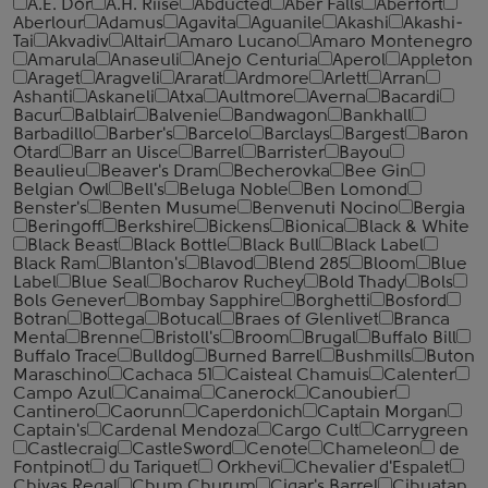
A.E. Dor
A.H. Riise
Abducted
Aber Falls
Aberfort
Aberlour
Adamus
Agavita
Aguanile
Akashi
Akashi-
Tai
Akvadiv
Altair
Amaro Lucano
Amaro Montenegro
Amarula
Anaseuli
Anejo Centuria
Aperol
Appleton
Araget
Aragveli
Ararat
Ardmore
Arlett
Arran
Ashanti
Askaneli
Atxa
Aultmore
Averna
Bacardi
Bacur
Balblair
Balvenie
Bandwagon
Bankhall
Barbadillo
Barber's
Barcelo
Barclays
Bargest
Baron
Otard
Barr an Uisce
Barrel
Barrister
Bayou
Beaulieu
Beaver's Dram
Becherovka
Bee Gin
Belgian Owl
Bell's
Beluga Noble
Ben Lomond
Benster's
Benten Musume
Benvenuti Nocino
Bergia
Beringoff
Berkshire
Bickens
Bionica
Black & White
Black Beast
Black Bottle
Black Bull
Black Label
Black Ram
Blanton's
Blavod
Blend 285
Bloom
Blue
Label
Blue Seal
Bocharov Ruchey
Bold Thady
Bols
Bols Genever
Bombay Sapphire
Borghetti
Bosford
Botran
Bottega
Botucal
Braes of Glenlivet
Branca
Menta
Brenne
Bristoll's
Broom
Brugal
Buffalo Bill
Buffalo Trace
Bulldog
Burned Barrel
Bushmills
Buton
Maraschino
Cachaca 51
Caisteal Chamuis
Calenter
Campo Azul
Canaima
Canerock
Canoubier
Cantinero
Caorunn
Caperdonich
Captain Morgan
Captain's
Cardenal Mendoza
Cargo Cult
Carrygreen
Castlecraig
CastleSword
Cenote
Chameleon
de
Fontpinot
du Tariquet
Orkhevi
Chevalier d'Espalet
Chivas Regal
Chum Churum
Cigar's Barrel
Cihuatan