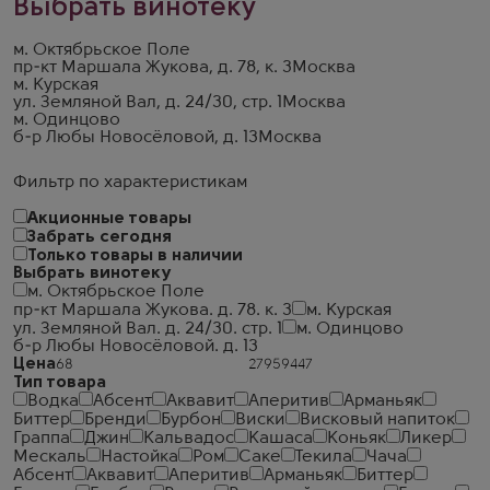
Выбрать винотеку
м. Октябрьское Поле
пр-кт Маршала Жукова, д. 78, к. 3
Москва
м. Курская
ул. Земляной Вал, д. 24/30, стр. 1
Москва
м. Одинцово
б-р Любы Новосёловой, д. 13
Москва
Фильтр по характеристикам
Акционные товары
Забрать сегодня
Только товары в наличии
Выбрать винотеку
м. Октябрьское Поле
пр-кт Маршала Жукова. д. 78. к. 3
м. Курская
ул. Земляной Вал. д. 24/30. стр. 1
м. Одинцово
б-р Любы Новосёловой. д. 13
Цена
Тип товара
Водка
Абсент
Аквавит
Аперитив
Арманьяк
Биттер
Бренди
Бурбон
Виски
Висковый напиток
Граппа
Джин
Кальвадос
Кашаса
Коньяк
Ликер
Мескаль
Настойка
Ром
Саке
Текила
Чача
Абсент
Аквавит
Аперитив
Арманьяк
Биттер