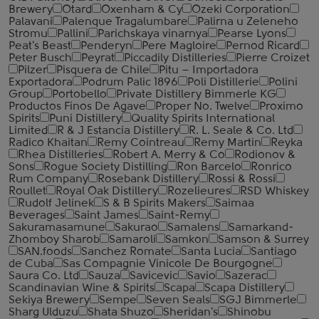
Brewery
Otard
Oxenham & Cy
Ozeki Corporation
Palavani
Palenque Tragalumbare
Palirna u Zeleneho
Stromu
Pallini
Parichskaya vinarnya
Pearse Lyons
Peat's Beast
Penderyn
Pere Magloire
Pernod Ricard
Peter Busch
Peyrat
Piccadily Distilleries
Pierre Croizet
Pilzer
Pisquera de Chile
Pitu – Importadora
Exportadora
Podrum Palic 1896
Poli Distillerie
Polini
Group
Portobello
Private Distillery Bimmerle KG
Productos Finos De Agave
Proper No. Twelve
Proximo
Spirits
Puni Distillery
Quality Spirits International
Limited
R & J Estancia Distillery
R. L. Seale & Co. Ltd
Radico Khaitan
Remy Cointreau
Remy Martin
Reyka
Rhea Distilleries
Robert A. Merry & Co
Rodionov &
Sons
Rogue Society Distilling
Ron Barcelo
Ronrico
Rum Company
Rosebank Distillery
Rossi & Rossi
Roullet
Royal Oak Distillery
Rozelieures
RSD Whiskey
Rudolf Jelinek
S & B Spirits Makers
Saimaa
Beverages
Saint James
Saint-Remy
Sakuramasamune
Sakurao
Samalens
Samarkand-
Zhomboy Sharob
Samaroli
Samkon
Samson & Surrey
SAN.foods
Sanchez Romate
Santa Lucia
Santiago
de Cuba
Sas Compagnie Vinicole De Bourgogne
Saura Co. Ltd
Sauza
Savicevic
Savio
Sazerac
Scandinavian Wine & Spirits
Scapa
Scapa Distillery
Sekiya Brewery
Sempe
Seven Seals
SGJ Bimmerle
Sharg Ulduzu
Shata Shuzo
Sheridan's
Shinobu