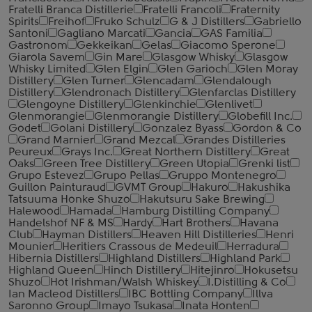
Fratelli Branca Distillerie
Fratelli ‎Francoli
Fraternity
Spirits
Freihof
Fruko Schulz
G & J Distillers
Gabriello
Santoni
Gagliano Marcati
Gancia
GAS Familia
Gastronom
Gekkeikan
Gelas
Giacomo Sperone
Giarola Savem
Gin Mare
Glasgow Whisky
Glasgow
Whisky Limited
Glen Elgin
Glen Garioch
Glen Moray
Distillery
Glen Turner
Glencadam
Glendalough
Distillery
Glendronach Distillery
Glenfarclas Distillery
Glengoyne Distillery
Glenkinchie
Glenlivet
Glenmorangie
Glenmorangie Distillery
Globefill Inc.
Godet
Golani Distillery
Gonzalez Byass
Gordon & Co
Grand Marnier
Grand Mezcal
Grandes Distilleries
Peureux
Grays Inc.
Great Northern Distillery
Great
Oaks
Green Tree Distillery
Green Utopia
Grenki list
Grupo Estevez
Grupo Pellas
Gruppo Montenegro
Guillon Painturaud
GVMT Group
Hakuro
Hakushika
Tatsuuma Honke Shuzo
Hakutsuru Sake Brewing
Halewood
Hamada
Hamburg Distilling Company
Handelshof NF & MS
Hardy
Hart Brothers
Havana
Club
Hayman Distillers
Heaven Hill Distilleries
Henri
Mounier
Heritiers Crassous de Medeuil
Herradura
Hibernia Distillers
Highland Distillers
Highland Park
Highland Queen
Hinch Distillery
Hitejinro
Hokusetsu
Shuzo
Hot Irishman/Walsh Whiskey
I.Distilling & Co
Ian Macleod Distillers
IBC Bottling Company
Illva
Saronno Group
Imayo Tsukasa
Inata Honten