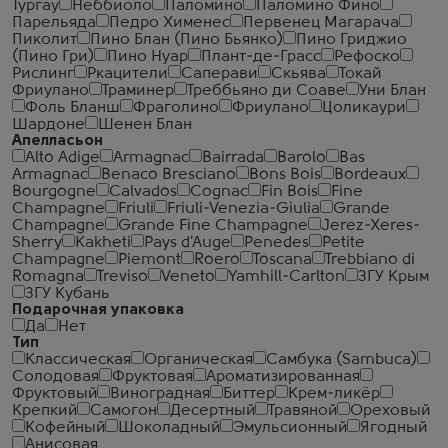
Тургау
Неббиоло
Паломино
Паломино Фино
Парельяда
Педро Хименес
Первенец Магарача
Пиколит
Пино Блан (Пино Бьянко)
Пино Гриджио
(Пино Гри)
Пино Нуар
Плант-де-Грасс
Рефоско
Рислинг
Ркацители
Саперави
Скьява
Токай
Фриулано
Траминер
Треббьяно ди Соаве
Уни Блан
Фоль Бланш
Фраголино
Фриулано
Цоликаури
Шардоне
Шенен Блан
Апелласьон
Alto Adige
Armagnac
Bairrada
Barolo
Bas
Armagnac
Benaco Bresciano
Bons Bois
Bordeaux
Bourgogne
Calvados
Cognac
Fin Bois
Fine
Champagne
Friuli
Friuli-Venezia-Giulia
Grande
Champagne
Grande Fine Champagne
Jerez-Xeres-
Sherry
Kakheti
Pays d'Auge
Penedes
Petite
Champagne
Piemont
Roero
Toscana
Trebbiano di
Romagna
Treviso
Veneto
Yamhill-Carlton
ЗГУ Крым
ЗГУ Кубань
Подарочная упаковка
Да
Нет
Тип
Классическая
Органическая
Самбука (Sambuca)
Солодовая
Фруктовая
Ароматизированная
Фруктовый
Виноградная
Биттер
Крем-ликёр
Крепкий
Самогон
Десертный
Травяной
Ореховый
Кофейный
Шоколадный
Эмульсионный
Ягодный
Анисовая