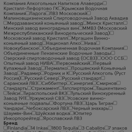
Компания Алкогольных Напитков Алаверди
Кристалл-Лефортово ГК
Крымская Водочная
Компания
Ладога
ЛВЗ Московский
Малиновщизненский Спиртоводочный Завод Аквадив
Мердзаванский коньячный завод
Минск Кристалл
Минский завод виноградных вин
ММВЗ (Московский
Межреспубликанский Винодельческий Завод)
Московский завод Кристалл
Мргашен Винно-
коньячный завод
Национал Алко
Нива
Новокубанское
Объединенная Водочная Компания
Объединенные Пензенские Водочные Заводы
Озерский спиртоводочный завод (ОСВЗ)
ООО ССБ
Опытный завод НИВА
Первомайский
Первый
Купажный Завод
Пермалко
Прошянский Коньячный
Завод
Радамир
Родник и К
Русский Алкоголь (Руст
Россия)
Русский Север
Русский стандарт
Саранский ЛВЗ
Сиббиттер
Синергия
Смирнов
Стандартъ
Стрижамент
Татспиртпром
Ташкентвино
Тейси
Тираспольский ВКЗ
Тульский Винокуренный
Завод 1911
Уржумский СВЗ
Усовские винно-
коньячные подвалы
Фортуна ЛВЗ
Царь Тигран
Чандари
Чебоксарский ЛВЗ
Черный знахарь
Шаумян-Вин
Шуйская водка
Юпитер
Инкорпорейтед
Ярославский ЛВЗ
Бренд
Finlandia
14 Inkas
1800 Tequila
3 Caballos
7 злаков