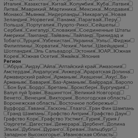
Италия
Казахстан
Китай
Колумбия
Куба
Латвия
Литва
Маврикий
Мартиника
Мексика
Молдавия
Монако
Мьянма
Нидерланды
Никарагуа
Новая
Зеландия
Норвегия
Панама
Парагвай
Перу
Польша
Португалия
Пуэрто-Рико
Сейшелы
Сербия
Сингапур
Словакия
Соединенные Штаты
Америки
Таиланд
Тайвань
Тайланд
Тринидад и
Тобаго
Турция
Узбекистан
Украина
Уэльс
Фиджи
Филиппины
Хорватия
Чехия
Чили
Швейцария
Шотландия
Эль Сальвадор
Эстония
ЮАР
Южная
Корея
Южная Осетия
Ямайка
Япония
Регион
Абруа
Аидзу
Айла
Алтайский край
Амазония
Амстердам
Андалусия
Анжера
Араратская Долина
Армавирский район
Арманьяк
Ахашени
Ахус
Ба-
Арманьяк
Бавария
Баз-Арманьяк
Байррада
Бароло
Бон Буа
Бордо
Бретань
Броксберн
Бургундия
Валул луй Траян
Вашингтон
Великий Новгород
Венето
Венеция
Виктория
Вологодская область
Воронежская область
Восточное побережье
Вудфорд
Гавана
Гасконь
Глазго
Гран Фин Шампань
Гранд Шампань
Графство Антрим
Графство Даун
Графство Корк
Графство Уэстмит
Гурия
Гурия /
Озургети
Дагестан
Демерара
Дербент
Долина
Эльки
Дублин
Дуранго
Ереван
Зальцбург
Западное Высокогорье
Ивановская Область