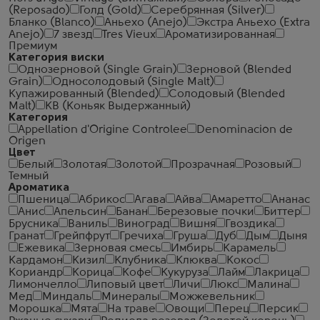
(Reposado)
Голд (Gold)
Серебрянная (Silver)
Бланко (Blanco)
Аньехо (Anejo)
Экстра Аньехо (Extra
Anejo)
7 звезд
Tres Vieux
Ароматизированная
Премиум
Категория виски
Однозерновой (Single Grain)
Зерновой (Blended
Grain)
Односолодовый (Single Malt)
Купажированный (Blended)
Солодовый (Blended
Malt)
КВ (Коньяк Выдержанный)
Категория
Appellation d'Origine Controlee
Denominacion de
Origen
Цвет
Белый
Золотая
Золотой
Прозрачная
Розовый
Темный
Ароматика
Пшеница
Абрикос
Агава
Айва
Амаретто
Ананас
Анис
Апельсин
Банан
Березовые почки
Биттер
Брусника
Ваниль
Виноград
Вишня
Гвоздика
Гранат
Грейпфрут
Гречиха
Груша
Дуб
Дым
Дыня
Ежевика
Зерновая смесь
Имбирь
Карамель
Кардамон
Кизил
Клубника
Клюква
Кокос
Кориандр
Корица
Кофе
Кукуруза
Лайм
Лакрица
Лимончелло
Липовый цвет
Личи
Люкс
Малина
Мед
Миндаль
Минералы
Можжевельник
Морошка
Мята
На траве
Овощи
Перец
Персик