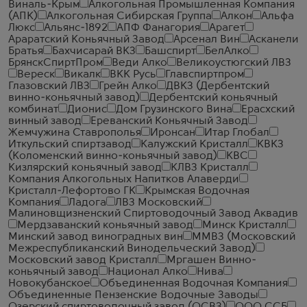
Виналь-Крым
Алкогольная Промышленная Компания
(АПК)
Алкогольная Сибирская Группа
Алкон
Альфа
Люкс
Альянс-1892
АПФ Фанагория
Арагет
Араратский Коньячный Завод
Арсенал Вин
Асканели
Братья
Бахчисарай ВКЗ
Башспирт
БелАлко
БрянскСпиртПром
Веди Алко
Великоустюгский ЛВЗ
Вереск
Викалк
ВКК Русь
Главспиртпром
Глазовский ЛВЗ
Грейн Алко
ДВКЗ (Дербентский
винно-коньячный завод)
Дербентский коньячный
комбинат
Дионис
Дом Грузинского Вина
Ерасхский
винный завод
Ереванский Коньячный Завод
Жемчужина Ставрополья
Иронсан
Итар Глобал
Иткульский спиртзавод
Калужский Кристалл
КВКЗ
(Коломенский винно-коньячный завод)
КВС
Кизлярский коньячный завод
КЛВЗ Кристалл
Компания Алкогольных Напитков Алаверди
Кристалл-Лефортово ГК
Крымская Водочная
Компания
Ладога
ЛВЗ Московский
Малиновщизненский Спиртоводочный Завод Аквадив
Мердзаванский коньячный завод
Минск Кристалл
Минский завод виноградных вин
ММВЗ (Московский
Межреспубликанский Винодельческий Завод)
Московский завод Кристалл
Мргашен Винно-
коньячный завод
Национал Алко
Нива
Новокубанское
Объединенная Водочная Компания
Объединенные Пензенские Водочные Заводы