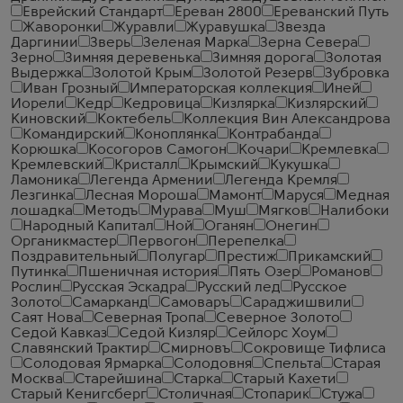
Еврейский Стандарт
Ереван 2800
Ереванский Путь
Жаворонки
Журавли
Журавушка
Звезда
Даргинии
Зверь
Зеленая Марка
Зерна Севера
Зерно
Зимняя деревенька
Зимняя дорога
Золотая
Выдержка
Золотой Крым
Золотой Резерв
Зубровка
Иван Грозный
Императорская коллекция
Иней
Иорели
Кедр
Кедровица
Кизлярка
Кизлярский
Киновский
Коктебель
Коллекция Вин Александрова
Командирский
Коноплянка
Контрабанда
Корюшка
Косогоров Самогон
Кочари
Кремлевка
Кремлевский
Кристалл
Крымский
Кукушка
Ламоника
Легенда Армении
Легенда Кремля
Лезгинка
Лесная Мороша
Мамонт
Маруся
Медная
лошадка
Методъ
Мурава
Муш
Мягков
Налибоки
Народный Капитал
Ной
Оганян
Онегин
Органикмастер
Первогон
Перепелка
Поздравительный
Полугар
Престиж
Прикамский
Путинка
Пшеничная история
Пять Озер
Романов
Рослин
Русская Эскадра
Русский лед
Русское
Золото
Самарканд
Самоваръ
Сараджишвили
Саят Нова
Северная Тропа
Северное Золото
Седой Кавказ
Седой Кизляр
Сейлорс Хоум
Славянский Трактир
Смирновъ
Сокровище Тифлиса
Солодовая Ярмарка
Солодовня
Спельта
Старая
Москва
Старейшина
Старка
Старый Кахети
Старый Кенигсберг
Столичная
Стопарик
Стужа