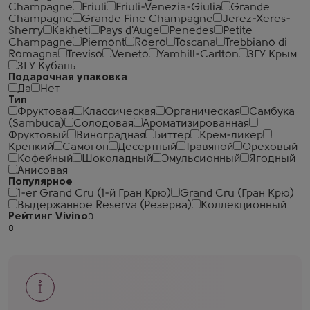
Champagne
Friuli
Friuli-Venezia-Giulia
Grande
Champagne
Grande Fine Champagne
Jerez-Xeres-
Sherry
Kakheti
Pays d'Auge
Penedes
Petite
Champagne
Piemont
Roero
Toscana
Trebbiano di
Romagna
Treviso
Veneto
Yamhill-Carlton
ЗГУ Крым
ЗГУ Кубань
Подарочная упаковка
Да
Нет
Тип
Фруктовая
Классическая
Органическая
Самбука
(Sambuca)
Солодовая
Ароматизированная
Фруктовый
Виноградная
Биттер
Крем-ликёр
Крепкий
Самогон
Десертный
Травяной
Ореховый
Кофейный
Шоколадный
Эмульсионный
Ягодный
Анисовая
Популярное
1-er Grand Cru (1-й Гран Крю)
Grand Cru (Гран Крю)
Выдержанное Reserva (Резерва)
Коллекционный
Рейтинг Vivino