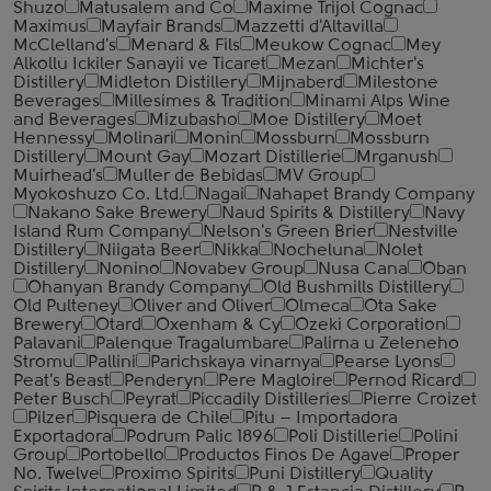
Shuzo
Matusalem and Co
Maxime Trijol Cognac
Maximus
Mayfair Brands
Mazzetti d'Altavilla
McClelland's
Menard & Fils
Meukow Cognac
Mey
Alkollu Ickiler Sanayii ve Ticaret
Mezan
Michter's
Distillery
Midleton Distillery
Mijnaberd
Milestone
Beverages
Millesimes & Tradition
Minami Alps Wine
and Beverages
Mizubasho
Moe Distillery
Moet
Hennessy
Molinari
Monin
Mossburn
Mossburn
Distillery
Mount Gay
Mozart Distillerie
Mrganush
Muirhead's
Muller de Bebidas
MV Group
Myokoshuzo Co. Ltd.
Nagai
Nahapet Brandy Company
Nakano Sake Brewery
Naud Spirits & Distillery
Navy
Island Rum Company
Nelson's Green Brier
Nestville
Distillery
Niigata Beer
Nikka
Nocheluna
Nolet
Distillery
Nonino
Novabev Group
Nusa Cana
Oban
Ohanyan Brandy Company
Old Bushmills Distillery
Old Pulteney
Oliver and Oliver
Olmeca
Ota Sake
Brewery
Otard
Oxenham & Cy
Ozeki Corporation
Palavani
Palenque Tragalumbare
Palirna u Zeleneho
Stromu
Pallini
Parichskaya vinarnya
Pearse Lyons
Peat's Beast
Penderyn
Pere Magloire
Pernod Ricard
Peter Busch
Peyrat
Piccadily Distilleries
Pierre Croizet
Pilzer
Pisquera de Chile
Pitu – Importadora
Exportadora
Podrum Palic 1896
Poli Distillerie
Polini
Group
Portobello
Productos Finos De Agave
Proper
No. Twelve
Proximo Spirits
Puni Distillery
Quality