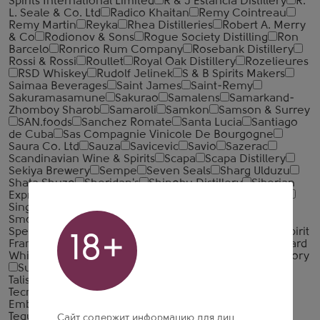
Spirits International Limited
R & J Estancia Distillery
R.
L. Seale & Co. Ltd
Radico Khaitan
Remy Cointreau
Remy Martin
Reyka
Rhea Distilleries
Robert A. Merry
& Co
Rodionov & Sons
Rogue Society Distilling
Ron
Barcelo
Ronrico Rum Company
Rosebank Distillery
Rossi & Rossi
Roullet
Royal Oak Distillery
Rozelieures
RSD Whiskey
Rudolf Jelinek
S & B Spirits Makers
Saimaa Beverages
Saint James
Saint-Remy
Sakuramasamune
Sakurao
Samalens
Samarkand-
Zhomboy Sharob
Samaroli
Samkon
Samson & Surrey
SAN.foods
Sanchez Romate
Santa Lucia
Santiago
de Cuba
Sas Compagnie Vinicole De Bourgogne
Saura Co. Ltd
Sauza
Savicevic
Savio
Sazerac
Scandinavian Wine & Spirits
Scapa
Scapa Distillery
Sekiya Brewery
Sempe
Seven Seals
Sharg Ulduzu
Shata Shuzo
Sheridan's
Shinobu Distillery
Siberian
Express
Sidney Frank Importing Co
Simex Original
Singular Spirits
Sipsmith
Slaur International
Smokehead
Sodiko N. V.
Song Cai Distillery
Spencerfield Spirit
Speyside Distillery
SPI Group
Spirit
18+
France
Spirit Tellers
Spiritique
Spirits & Plus
Starward
Whiskey
Stauning Whisky Distillery
Stumbras
Suntory
Suntory Limited
Tahitian Import Export
Talisker
Talisker Distillery
Tamdhu
Tanqueray
Teacher's
Tecnoazucar
Teeling
Tequila Don Roberto
Tequila
Embajador S.A. de C.V
Tequila Selecto de Amatitan
Tequilas del Senor
Terressentia Corporation
Сайт содержит информацию для лиц