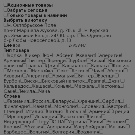
Акционные товары
Забрать сегодня
Только товары в наличии
Выбрать винотеку
м. Октябрьское Поле
пр-кт Маршала Жукова. д. 78. к. 3
м. Курская
ул. Земляной Вал. д. 24/30. стр. 1
м. Одинцово
б-р Любы Новосёловой. д. 13
Цена
Тип товара
Водка
Ликер
Ром
Абсент
Аквавит
Аперитив
Арманьяк
Биттер
Бренди
Бурбон
Виски
Висковый
напиток
Граппа
Джин
Кальвадос
Кашаса
Коньяк
Мескаль
Настойка
Саке
Текила
Чача
Абсент
Аквавит
Аперитив
Арманьяк
Биттер
Бренди
Бурбон
Виски
Висковый напиток
Граппа
Джин
Кальвадос
Кашаса
Коньяк
Мескаль
Настойка
Саке
Текила
Чача
Страна
Германия
Россия
Беларусь
Франция
Сербия
Финляндия
Канада
Монголия
Словакия
Австрия
Швеция
Италия
Латвия
Польша
Армения
Греция
Ирландия
Исландия
Казахстан
Литва
Нидерланды
Перу
США
Украина
Чили
Эстония
Япония
Абхазия
Австралия
Азербайджан
Англия
Барбадос
Бельгия
Болгария
Бразилия