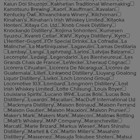
Kaiun Doi Shuzojo
Kakhetian Traditional Winemaking
Kamotsuru Brewing
Kaori
Kauffman
Kavalan
Kentucky Owl
Khvanchkara Winery
Kilchoman
Kinahan's
Kinahan's Irish Whiskey Limited
Kitaoka
Honten
Kitaya Co. Ltd.
Knob Creek Distillery
Knockando Distillery
Kojima Sohonten
Kumesen
Syuzou
Kvareli Cellar
KWV
Kyoya Distillery
Kyro
L'Heritier-Guyot
l'Or Special Drinks
La Cofradia
La
Malinche
La Martiniquaise
Lagavulin
Lamas Destilaria
Lambay
Langs
Laphroaig
Larios
Latvijas Balzams
Lecompte
Ledaig
Legendario
Les Bienheureux
Les
Grands Chais de France
LeVecke
Lheraud Cognac
Licorera Cihuatan
Licorera De Nicaragua
Licores de
Guatemala
Lillet
Linkwood Distillery
Liuyang Goalong
Liquor Distillery
Liviko
Loch Lomond Group
Locomotive 103
Lombard
Longmorn Distillery
Lost
Irish Whiskey Limited
Lotte Chilsung
Louis Royer
Louisiana Spirits
Lucano 1894
Lucas Bols
Lucas Bols
Distillery
Luxardo
Macallan
MacDuff International Ltd
Mackmyra Distillery
Maison Boinaud
Maison Ferrand
Maison Gautier
Maison Mauxion
Maison Prunier
Maker's Mark
Makers Mark
Malecon
Mallows Bottling
Malt'b Whiskey
MAP Company
Marancheville
Marcati
Marie Brizard
Markus Wieser
Mars Shinshu
Distillery
Martell & Co
Martin Miller's
Masahiro
Distillery
Massenez
Masuda Tokubee Shoten
Matsui