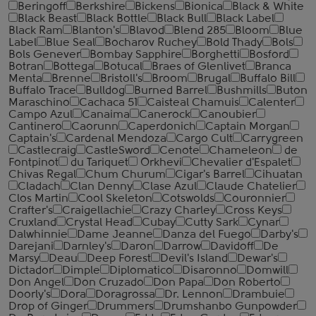
Beringoff
Berkshire
Bickens
Bionica
Black & White
Black Beast
Black Bottle
Black Bull
Black Label
Black Ram
Blanton's
Blavod
Blend 285
Bloom
Blue
Label
Blue Seal
Bocharov Ruchey
Bold Thady
Bols
Bols Genever
Bombay Sapphire
Borghetti
Bosford
Botran
Bottega
Botucal
Braes of Glenlivet
Branca
Menta
Brenne
Bristoll's
Broom
Brugal
Buffalo Bill
Buffalo Trace
Bulldog
Burned Barrel
Bushmills
Buton
Maraschino
Cachaca 51
Caisteal Chamuis
Calenter
Campo Azul
Canaima
Canerock
Canoubier
Cantinero
Caorunn
Caperdonich
Captain Morgan
Captain's
Cardenal Mendoza
Cargo Cult
Carrygreen
Castlecraig
CastleSword
Cenote
Chameleon
de
Fontpinot
du Tariquet
Orkhevi
Chevalier d'Espalet
Chivas Regal
Chum Churum
Cigar's Barrel
Cihuatan
Cladach
Clan Denny
Clase Azul
Claude Chatelier
Clos Martin
Cool Skeleton
Cotswolds
Couronnier
Crafter's
Craigellachie
Crazy Charley
Cross Keys
Cruxland
Crystal Head
Cubay
Cutty Sark
Cynar
Dalwhinnie
Dame Jeanne
Danza del Fuego
Darby's
Darejani
Darnley's
Daron
Darrow
Davidoff
De
Marsy
Deau
Deep Forest
Devil's Island
Dewar's
Dictador
Dimple
Diplomatico
Disaronno
Domwill
Don Angel
Don Cruzado
Don Papa
Don Roberto
Doorly's
Dora
Doragrossa
Dr. Lennon
Drambuie
Drop of Ginger
Drummers
Drumshanbo Gunpowder