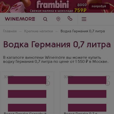
Главная
Крепкие напитки
Водка Германия 0,7 литра
Водка Германия 0,7 литра
В каталоге винотеки Winemore вы можете купить
водку Германия 0,7 литра по цене от 1 550 ₽ в Москве.
Артикул
33877
Артикул
33876
Водка
Водка
Данска Грейпфрут
Данска
Производитель
Производитель
Waldemar Behn
Waldemar Behn
Бренд
Бренд
Danzka
Danzka