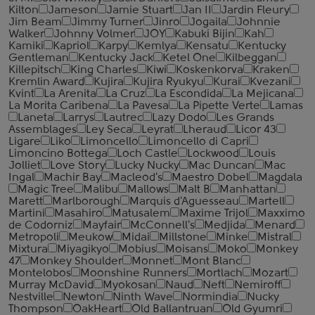
Kilton
Jameson
Jamie Stuart
Jan II
Jardin Fleury
Jim Beam
Jimmy Turner
Jinro
Jogaila
Johnnie
Walker
Johnny Volmer
JOY
Kabuki Bijin
Kah
Kamiki
Kapriol
Karpy
Kemlya
Kensatu
Kentucky
Gentleman
Kentucky Jack
Ketel One
Kilbeggan
Killepitsch
King Charles
Kiwi
Koskenkorva
Kraken
Kremlin Award
Kujira
Kujira Ryukyu
Kurai
Kvezani
Kvint
La Arenita
La Cruz
La Escondida
La Mejicana
La Morita Caribena
La Pavesa
La Pipette Verte
Lamas
Laneta
Larrys
Lautrec
Lazy Dodo
Les Grands
Assemblages
Ley Seca
Leyrat
Lheraud
Licor 43
Ligare
Liko
Limoncello
Limoncello di Capri
Limoncino Bottega
Loch Castle
Lockwood
Louis
Jolliet
Love Story
Lucky Nucky
Mac Duncan
Mac
Ingal
Machir Bay
Macleod's
Maestro Dobel
Magdala
Magic Tree
Malibu
Mallows
Malt B
Manhattan
Marett
Marlborough
Marquis d'Aguesseau
Martell
Martini
Masahiro
Matusalem
Maxime Trijol
Maxximo
de Codorniz
Mayfair
McConnell's
Medjida
Menard
Metropoli
Meukow
Midai
Millstone
Minke
Mistral
Mixtura
Miyagikyo
Mobius
Moisans
Moko
Monkey
47
Monkey Shoulder
Monnet
Mont Blanc
Montelobos
Moonshine Runners
Mortlach
Mozart
Murray McDavid
Myokosan
Naud
Neft
Nemiroff
Nestville
Newton
Ninth Wave
Normindia
Nucky
Thompson
OakHeart
Old Ballantruan
Old Gyumri