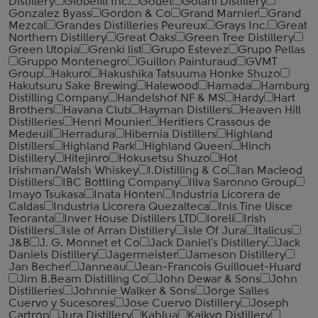
Distillery
Globefill Inc.
Godet
Golani Distillery
Gonzalez Byass
Gordon & Co
Grand Marnier
Grand
Mezcal
Grandes Distilleries Peureux
Grays Inc.
Great
Northern Distillery
Great Oaks
Green Tree Distillery
Green Utopia
Grenki list
Grupo Estevez
Grupo Pellas
Gruppo Montenegro
Guillon Painturaud
GVMT
Group
Hakuro
Hakushika Tatsuuma Honke Shuzo
Hakutsuru Sake Brewing
Halewood
Hamada
Hamburg
Distilling Company
Handelshof NF & MS
Hardy
Hart
Brothers
Havana Club
Hayman Distillers
Heaven Hill
Distilleries
Henri Mounier
Heritiers Crassous de
Medeuil
Herradura
Hibernia Distillers
Highland
Distillers
Highland Park
Highland Queen
Hinch
Distillery
Hitejinro
Hokusetsu Shuzo
Hot
Irishman/Walsh Whiskey
I.Distilling & Co
Ian Macleod
Distillers
IBC Bottling Company
Illva Saronno Group
Imayo Tsukasa
Inata Honten
Industria Licorera de
Caldas
Industria Licorera Quezalteca
Inis Tine Uisce
Teoranta
Inver House Distillers LTD
Ioreli
Irish
Distillers
Isle of Arran Distillery
Isle Of Jura
Italicus
J&B
J. G. Monnet et Co
Jack Daniel's Distillery
Jack
Daniels Distillery
Jagermeister
Jameson Distillery
Jan Becher
Janneau
Jean-Francois Guillouet-Huard
Jim B.Beam Distilling Co
John Dewar & Sons
John
Distilleries
Johnnie Walker & Sons
Jorge Salles
Cuervo y Sucesores
Jose Cuervo Distillery
Joseph
Cartron
Jura Distillery
Kahlua
Kaikyo Distillery