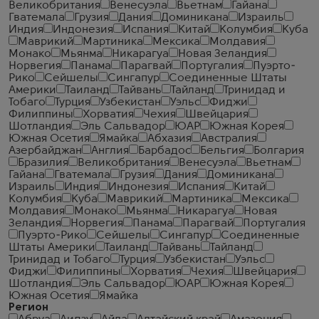
Великобритания
Венесуэла
Вьетнам
Гайана
Гватемала
Грузия
Дания
Доминикана
Израиль
Индия
Индонезия
Испания
Китай
Колумбия
Куба
Маврикий
Мартиника
Мексика
Молдавия
Монако
Мьянма
Никарагуа
Новая Зеландия
Норвегия
Панама
Парагвай
Португалия
Пуэрто-
Рико
Сейшелы
Сингапур
Соединенные Штаты
Америки
Таиланд
Тайвань
Тайланд
Тринидад и
Тобаго
Турция
Узбекистан
Уэльс
Фиджи
Филиппины
Хорватия
Чехия
Швейцария
Шотландия
Эль Сальвадор
ЮАР
Южная Корея
Южная Осетия
Ямайка
Абхазия
Австралия
Азербайджан
Англия
Барбадос
Бельгия
Болгария
Бразилия
Великобритания
Венесуэла
Вьетнам
Гайана
Гватемала
Грузия
Дания
Доминикана
Израиль
Индия
Индонезия
Испания
Китай
Колумбия
Куба
Маврикий
Мартиника
Мексика
Молдавия
Монако
Мьянма
Никарагуа
Новая
Зеландия
Норвегия
Панама
Парагвай
Португалия
Пуэрто-Рико
Сейшелы
Сингапур
Соединенные
Штаты Америки
Таиланд
Тайвань
Тайланд
Тринидад и Тобаго
Турция
Узбекистан
Уэльс
Фиджи
Филиппины
Хорватия
Чехия
Швейцария
Шотландия
Эль Сальвадор
ЮАР
Южная Корея
Южная Осетия
Ямайка
Регион