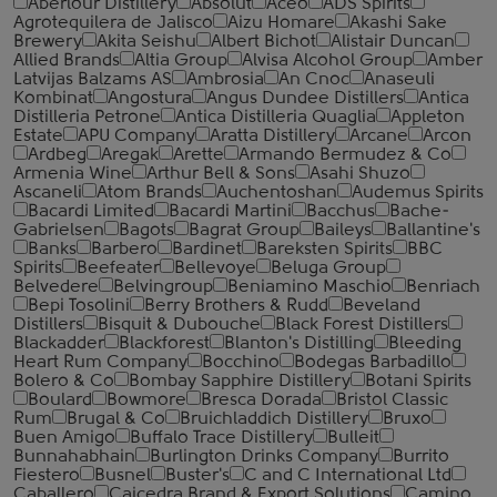
Aberlour Distillery
Absolut
Aceo
ADS Spirits
Agrotequilera de Jalisco
Aizu Homare
Akashi Sake
Brewery
Akita Seishu
Albert Bichot
Alistair Duncan
Allied Brands
Altia Group
Alvisa Alcohol Group
Amber
Latvijas Balzams AS
Ambrosia
An Cnoc
Anaseuli
Kombinat
Angostura
Angus Dundee Distillers
Antica
Distilleria Petrone
Antica Distilleria Quaglia
Appleton
Estate
APU Company
Aratta Distillery
Arcane
Arcon
Ardbeg
Aregak
Arette
Armando Bermudez & Co
Armenia Wine
Arthur Bell & Sons
Asahi Shuzo
Ascaneli
Atom Brands
Auchentoshan
Audemus Spirits
Bacardi Limited
Bacardi Martini
Bacchus
Bache-
Gabrielsen
Bagots
Bagrat Group
Baileys
Ballantine's
Banks
Barbero
Bardinet
Bareksten Spirits
BBC
Spirits
Beefeater
Bellevoye
Beluga Group
Belvedere
Belvingroup
Beniamino Maschio
Benriach
Bepi Tosolini
Berry Brothers & Rudd
Beveland
Distillers
Bisquit & Dubouche
Black Forest Distillers
Blackadder
Blackforest
Blanton's Distilling
Bleeding
Heart Rum Company
Bocchino
Bodegas Barbadillo
Bolero & Co
Bombay Sapphire Distillery
Botani Spirits
Boulard
Bowmore
Bresca Dorada
Bristol Classic
Rum
Brugal & Co
Bruichladdich Distillery
Bruxo
Buen Amigo
Buffalo Trace Distillery
Bulleit
Bunnahabhain
Burlington Drinks Company
Burrito
Fiestero
Busnel
Buster's
C and C International Ltd
Caballero
Caicedra Brand & Export Solutions
Camino