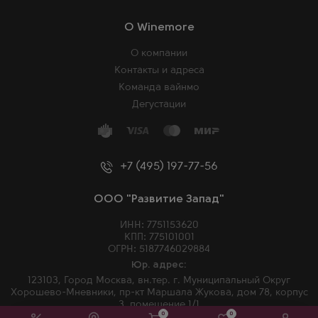
O Winemore
О компании
Контакты и адреса
Команда вайнмо
Дегустации
+7 (495) 197-77-56
ООО "Развитие Запад"
ИНН: 7751153620
КПП: 775101001
ОГРН: 5187746029884
Юр. адрес:
123103, Город Москва, вн.тер. г. Муниципальный Округ
Хорошево-Мневники, пр-кт Маршала Жукова, дом 78, корпус
3, помещение 1/1
0
0