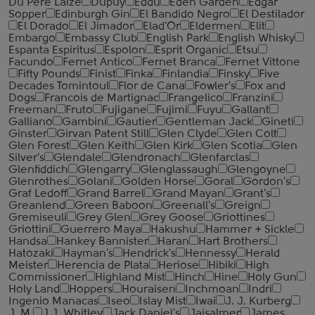
Du Pere Laize
Dupuy
Eddu
Eden Garden
Edgar
Sopper
Edinburgh Gin
El Bandido Negro
El Destilador
El Dorado
El Jimador
Elad'Or
Eldermen
Elit
Embargo
Embassy Club
English Park
English Whisky
Espanta Espiritus
Espolon
Esprit Organic
Etsu
Facundo
Fernet Antico
Fernet Branca
Fernet Vittone
Fifty Pounds
Finist
Finka
Finlandia
Finsky
Five
Decades Tomintoul
Flor de Cana
Fowler's
Fox and
Dogs
Francois de Martignac
Frangelico
Franzini
Freeman
Fruto
Fujigane
Fujimi
Fuyu
Gallant
Galliano
Gambini
Gautier
Gentleman Jack
Gineti
Ginster
Girvan Patent Still
Glen Clyde
Glen Colt
Glen Forest
Glen Keith
Glen Kirk
Glen Scotia
Glen
Silver's
Glendale
Glendronach
Glenfarclas
Glenfiddich
Glengarry
Glenglassaugh
Glengoyne
Glenrothes
Golani
Golden Horse
Goral
Gordon's
Graf Ledoff
Grand Barrel
Grand Mayan
Grant's
Greanlend
Green Baboon
Greenall's
Greign
Gremiseuli
Grey Glen
Grey Goose
Griottines
Griottini
Guerrero Maya
Hakushu
Hammer + Sickle
Handsa
Hankey Bannister
Haran
Hart Brothers
Hatozaki
Hayman's
Hendrick's
Hennessy
Herald
Meister
Herencia de Plata
Heriose
Hibiki
High
Commissioner
Highland Mist
Hinch
Hine
Holy Gun
Holy Land
Hoppers
Houraisen
Inchmoan
Indri
Ingenio Manacas
Iseo
Islay Mist
Iwai
J. J. Kurberg
J. M.
J.J. Whitley
Jack Daniel's
Jaisalmer
James