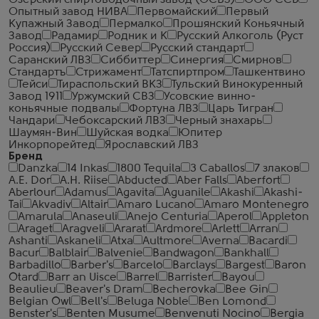
Озерский спиртоводочный завод (ОСВЗ)
ООО ССБ
Опытный завод НИВА
Первомайский
Первый
Купажный Завод
Пермалко
Прошянский Коньячный
Завод
Радамир
Родник и К
Русский Алкоголь (Руст
Россия)
Русский Север
Русский стандарт
Саранский ЛВЗ
Сиббиттер
Синергия
Смирнов
Стандартъ
Стрижамент
Татспиртпром
Ташкентвино
Тейси
Тираспольский ВКЗ
Тульский Винокуренный
Завод 1911
Уржумский СВЗ
Усовские винно-
коньячные подвалы
Фортуна ЛВЗ
Царь Тигран
Чандари
Чебоксарский ЛВЗ
Черный знахарь
Шаумян-Вин
Шуйская водка
Юпитер
Инкорпорейтед
Ярославский ЛВЗ
Бренд
Danzka
14 Inkas
1800 Tequila
3 Caballos
7 злаков
A.E. Dor
A.H. Riise
Abducted
Aber Falls
Aberfort
Aberlour
Adamus
Agavita
Aguanile
Akashi
Akashi-
Tai
Akvadiv
Altair
Amaro Lucano
Amaro Montenegro
Amarula
Anaseuli
Anejo Centuria
Aperol
Appleton
Araget
Aragveli
Ararat
Ardmore
Arlett
Arran
Ashanti
Askaneli
Atxa
Aultmore
Averna
Bacardi
Bacur
Balblair
Balvenie
Bandwagon
Bankhall
Barbadillo
Barber's
Barcelo
Barclays
Bargest
Baron
Otard
Barr an Uisce
Barrel
Barrister
Bayou
Beaulieu
Beaver's Dram
Becherovka
Bee Gin
Belgian Owl
Bell's
Beluga Noble
Ben Lomond
Benster's
Benten Musume
Benvenuti Nocino
Bergia