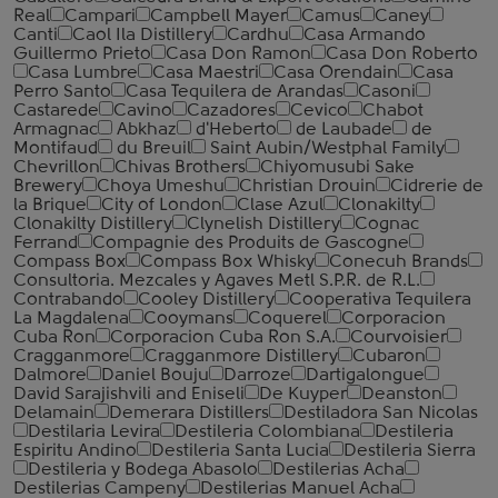
Real
Campari
Campbell Mayer
Camus
Caney
Canti
Caol Ila Distillery
Cardhu
Casa Armando
Guillermo Prieto
Casa Don Ramon
Casa Don Roberto
Casa Lumbre
Casa Maestri
Casa Orendain
Casa
Perro Santo
Casa Tequilera de Arandas
Casoni
Castarede
Cavino
Cazadores
Cevico
Chabot
Armagnac
Abkhaz
d'Heberto
de Laubade
de
Montifaud
du Breuil
Saint Aubin/Westphal Family
Chevrillon
Chivas Brothers
Chiyomusubi Sake
Brewery
Choya Umeshu
Christian Drouin
Cidrerie de
la Brique
City of London
Clase Azul
Clonakilty
Clonakilty Distillery
Clynelish Distillery
Cognac
Ferrand
Compagnie des Produits de Gascogne
Compass Box
Compass Box Whisky
Conecuh Brands
Consultoria. Mezcales y Agaves Metl S.P.R. de R.L.
Contrabando
Cooley Distillery
Cooperativa Tequilera
La Magdalena
Cooymans
Coquerel
Corporacion
Cuba Ron
Corporacion Cuba Ron S.A.
Courvoisier
Cragganmore
Cragganmore Distillery
Cubaron
Dalmore
Daniel Bouju
Darroze
Dartigalongue
David Sarajishvili and Eniseli
De Kuyper
Deanston
Delamain
Demerara Distillers
Destiladora San Nicolas
Destilaria Levira
Destileria Colombiana
Destileria
Espiritu Andino
Destileria Santa Lucia
Destileria Sierra
Destileria y Bodega Abasolo
Destilerias Acha
Destilerias Campeny
Destilerias Manuel Acha