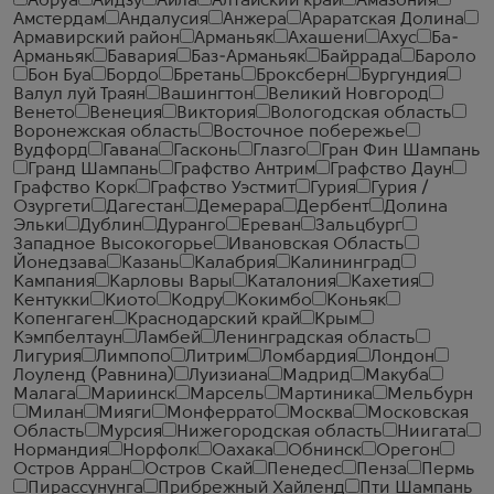
Абруа
Аидзу
Айла
Алтайский край
Амазония
Амстердам
Андалусия
Анжера
Араратская Долина
Армавирский район
Арманьяк
Ахашени
Ахус
Ба-
Арманьяк
Бавария
Баз-Арманьяк
Байррада
Бароло
Бон Буа
Бордо
Бретань
Броксберн
Бургундия
Валул луй Траян
Вашингтон
Великий Новгород
Венето
Венеция
Виктория
Вологодская область
Воронежская область
Восточное побережье
Вудфорд
Гавана
Гасконь
Глазго
Гран Фин Шампань
Гранд Шампань
Графство Антрим
Графство Даун
Графство Корк
Графство Уэстмит
Гурия
Гурия /
Озургети
Дагестан
Демерара
Дербент
Долина
Эльки
Дублин
Дуранго
Ереван
Зальцбург
Западное Высокогорье
Ивановская Область
Йонедзава
Казань
Калабрия
Калининград
Кампания
Карловы Вары
Каталония
Кахетия
Кентукки
Киото
Кодру
Кокимбо
Коньяк
Копенгаген
Краснодарский край
Крым
Кэмпбелтаун
Ламбей
Ленинградская область
Лигурия
Лимпопо
Литрим
Ломбардия
Лондон
Лоуленд (Равнина)
Луизиана
Мадрид
Макуба
Малага
Мариинск
Марсель
Мартиника
Мельбурн
Милан
Мияги
Монферрато
Москва
Московская
Область
Мурсия
Нижегородская область
Ниигата
Нормандия
Норфолк
Оахака
Обнинск
Орегон
Остров Арран
Остров Скай
Пенедес
Пенза
Пермь
Пирассунунга
Прибрежный Хайленд
Пти Шампань