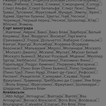
Ржаные сухари
Родиола розовая (Золотой корень)
Рожь
Рябина
Слива
Сливки
Смородина
Солод
Спирт Альфа
Спирт Белальфа
Спирт Люкс
Тмин
Травы
Тутовник
Фруктовый
Фундук
Хмель
Хрен
Хурма
Цветки бузины
Цветы
Чай
Чеcнок
Черемша
Черный перец
Чеснок
Шоколад
Юзу
Яблоко
Ячмень
Сорт винограда
Азатени
Айрен
Бако
Бако Блан
Барбера
Белый
Кишмиш
Ван
Вердехо
Воскеат
Гарганега
(Греканико)
Глера
Дольчетто
Каберне Совиньон
Кангун
Кангур
Коломбар
Корвина (Корвина
Веронезе)
Мальвазия
Мерло
Молинара
Москато
Москато Джалло
Мсхали
Мускат
Мускат Белый
(Москато Бьянко)
Мускат Розовый
Мцване
Мюллер
Тургау
Неббиоло
Паломино
Паломино Фино
Парельяда
Педро Хименес
Первенец Магарача
Пиколит
Пино Блан (Пино Бьянко)
Пино Гриджио
(Пино Гри)
Пино Нуар
Плант-де-Грасс
Рефоско
Рислинг
Ркацители
Саперави
Скьява
Токай
Фриулано
Траминер
Треббьяно ди Соаве
Уни Блан
Фоль Бланш
Фраголино
Фриулано
Цоликаури
Шардоне
Шенен Блан
Апелласьон
Alto Adige
Armagnac
Bairrada
Barolo
Bas
Armagnac
Benaco Bresciano
Bons Bois
Bordeaux
Bourgogne
Calvados
Cognac
Fin Bois
Fine