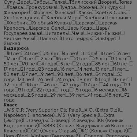
Сулу-Дере
Сябры
Талка
Тбилисский Дворик
Топаз
Травка
Троекуровка
Тундра
Урожай
Уч Кудук
Фанагория
Форсаж
Ханская
Хаски
Хлеб & Соль
Хлебная долина
Хлебная Мера
Хлебная Половинка
Хлебник
Хлебный Купажъ
Царская
Царская
Крепость
Царское Село
Царь Кедр
Царь/
Государев заказ
Цитадель
Чача
Чижик-Пыжик
Чистые Росы
Шалахо
Шато Темрюк
Эльбрус
Ямская
Выдержка
18 лет
40 лет
35 лет
45 лет
3 года
10 лет
6 лет
7 лет
8 лет
12 лет
15 лет
20 лет
25 лет
30 лет
50 лет
70 лет
4 года
5 лет
2 года
85 лет
60 лет
17 лет
21 год
23 года
16 лет
14 лет
13 лет
11 лет
80 лет
27 лет
9 лет
90 лет
36 лет
54 года
53
года
28 лет
26 лет
24 года
19 лет
51 год
47 лет
32 года
38 лет
46 лет
43 года
37 лет
44 года
33
года
31 год
22 года
1 год
1.5 года
6 месяцев
16
месяцев
2.5 года
29 лет
39 лет
41 год
48 лет
72
года
Класс
V.S.O.P. (Very Superior Old Pale)
X.O. (Extra Old)
Napoleon (Наполеон)
V.S. (Very Special)
Extra
(Экстра)
3 звезды
5 звезд
4 звезды
КВ (Коньяк
Выдержанный)
КВВК (Коньяк Выдержанный Высшего
Качества)
ОС (Очень Старый)
КС (Коньяк Старый)
Hors d'Age
Vintage (Винтажный)
Солера
Репосадо