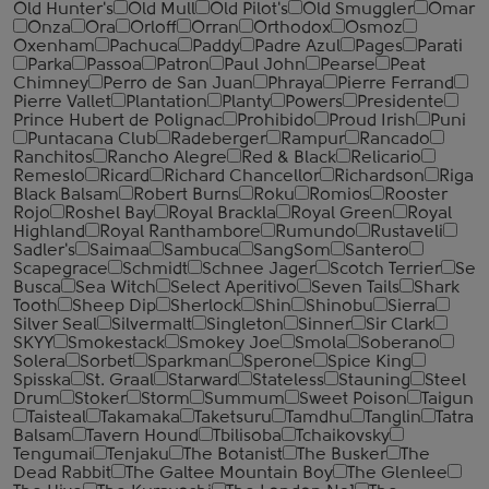
Old Hunter's
Old Mull
Old Pilot's
Old Smuggler
Omar
Onza
Ora
Orloff
Orran
Orthodox
Osmoz
Oxenham
Pachuca
Paddy
Padre Azul
Pages
Parati
Parka
Passoa
Patron
Paul John
Pearse
Peat
Chimney
Perro de San Juan
Phraya
Pierre Ferrand
Pierre Vallet
Plantation
Planty
Powers
Presidente
Prince Hubert de Polignac
Prohibido
Proud Irish
Puni
Puntacana Club
Radeberger
Rampur
Rancado
Ranchitos
Rancho Alegre
Red & Black
Relicario
Remeslo
Ricard
Richard Chancellor
Richardson
Riga
Black Balsam
Robert Burns
Roku
Romios
Rooster
Rojo
Roshel Bay
Royal Brackla
Royal Green
Royal
Highland
Royal Ranthambore
Rumundo
Rustaveli
Sadler's
Saimaa
Sambuca
SangSom
Santero
Scapegrace
Schmidt
Schnee Jager
Scotch Terrier
Se
Busca
Sea Witch
Select Aperitivo
Seven Tails
Shark
Tooth
Sheep Dip
Sherlock
Shin
Shinobu
Sierra
Silver Seal
Silvermalt
Singleton
Sinner
Sir Clark
SKYY
Smokestack
Smokey Joe
Smola
Soberano
Solera
Sorbet
Sparkman
Sperone
Spice King
Spisska
St. Graal
Starward
Stateless
Stauning
Steel
Drum
Stoker
Storm
Summum
Sweet Poison
Taigun
Taisteal
Takamaka
Taketsuru
Tamdhu
Tanglin
Tatra
Balsam
Tavern Hound
Tbilisoba
Tchaikovsky
Tengumai
Tenjaku
The Botanist
The Busker
The
Dead Rabbit
The Galtee Mountain Boy
The Glenlee