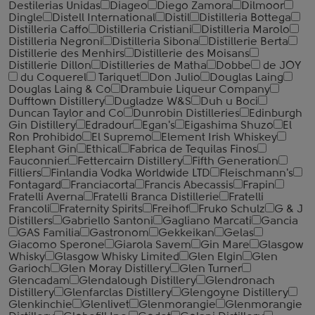
Destilerias Unidas
Diageo
Diego Zamora
Dilmoor
Dingle
Distell International
Distil
Distilleria Bottega
Distilleria Caffo
Distilleria Cristiani
Distilleria Marolo
Distilleria Negroni
Distilleria Sibona
Distillerie Berta
Distillerie des Menhirs
Distillerie des Moisans
Distillerie Dillon
Distilleries de Matha
Dobbe
de JOY
du Coquerel
Tariquet
Don Julio
Douglas Laing
Douglas Laing & Co
Drambuie Liqueur Company
Dufftown Distillery
Dugladze W&S
Duh u Boci
Duncan Taylor and Co
Dunrobin Distilleries
Edinburgh
Gin Distillery
Edradour
Egan's
Eigashima Shuzo
El
Ron Prohibido
El Supremo
Element Irish Whiskey
Elephant Gin
Ethical
Fabrica de Tequilas Finos
Fauconnier
Fettercairn Distillery
Fifth Generation
Filliers
Finlandia Vodka Worldwide LTD
Fleischmann's
Fontagard
Franciacorta
Francis Abecassis
Frapin
Fratelli Averna
Fratelli Branca Distillerie
Fratelli
‎Francoli
Fraternity Spirits
Freihof
Fruko Schulz
G & J
Distillers
Gabriello Santoni
Gagliano Marcati
Gancia
GAS Familia
Gastronom
Gekkeikan
Gelas
Giacomo Sperone
Giarola Savem
Gin Mare
Glasgow
Whisky
Glasgow Whisky Limited
Glen Elgin
Glen
Garioch
Glen Moray Distillery
Glen Turner
Glencadam
Glendalough Distillery
Glendronach
Distillery
Glenfarclas Distillery
Glengoyne Distillery
Glenkinchie
Glenlivet
Glenmorangie
Glenmorangie