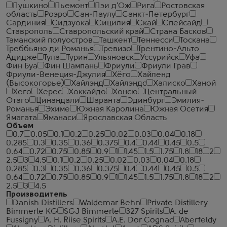
Пушкино
Пьемонт
Пэи д'Ож
Рига
Ростовская
область
Роэро
Сан-Паулу
Санкт-Петербург
Сардиния
Сидзуока
Сицилия
Скай
Спейсайд
Ставрополь
Ставропольский край
Страна Басков
Таманский полуостров
Ташкент
Теннесси
Тоскана
Треббьяно ди Романья
Тревизо
Трентино-Альто
Адидже
Тула
Турин
Ульяновск
Уссурийск
Уфа
Фин Буа
Фин Шампань
Фриули
Фриули Грав
Фриули-Венеция-Джулия
Хёго
Хайленд
(Высокогорье)
Хайлэнд
Хайлэндс
Халиско
Ханой
Хего
Херес
Хоккайдо
Хонсю
Центральный
Отаго
Цинандали
Шаранта
Эдинбург
Эмилия-
Романья
Эхиме
Южная Каролина
Южная Осетия
Ямагата
Яманаси
Ярославская Область
Объем
0.7
0.05
0.1
0.2
0.25
0.02
0.03
0.04
0.18
0.285
0.3
0.35
0.36
0.375
0.4
0.44
0.45
0.5
0.64
0.72
0.75
0.85
0.9
1
1.45
1.5
1.75
1.8
18
2
2.5
3
4.5
0.1
0.2
0.25
0.02
0.03
0.04
0.18
0.285
0.3
0.35
0.36
0.375
0.4
0.44
0.45
0.5
0.64
0.72
0.75
0.85
0.9
1
1.45
1.5
1.75
1.8
18
2
2.5
3
4.5
Производитель
Danish Distillers
Waldemar Behn
Private Distillery
Bimmerle KG
SGJ Bimmerle
327 Spirits
A. de
Fussigny
A. H. Riise Spirits
A.E. Dor Cognac
Aberfeldy