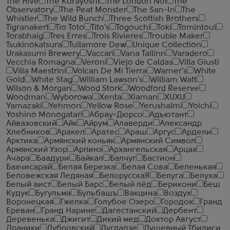
The Hive
The Kurayoshi
The London №1
The
Observatory
The Peat Monster
The San-In
The
Whistler
The Wild Bunch
Three Scottish Brothers
Tigranakert
Tio Toto
Tito's
Togouchi
Toki
Tomintoul
Torabhaig
Tres Erres
Trois Rivieres
Trouble Maker
Tsukinokatsura
Tullamore Dew
Unique Collection
Urakasumi Brewery
Vaccari
Vana Tallinn
Varadero
Vecchia Romagna
Veroni
Viejo de Caldas
Villa Giusti
Villa Maestrini
Volcan De Mi Tierra
Warner's
White
Gold
White Stag
William Lawson's
William Watt
Wilson & Morgan
Wood Stork
Woodford Reserve
Woodman
Wyborowa
Xenta
Xiaman
XUXU
Yamazaki
Yehmon
Yellow Rose
Yerushalmi
Yoichi
Yoshino Monogatari
Абрау-Дюрсо
Адъютант
Айвазовский
Айк
Айрум
Алаверди
Александр
Хлебников
Аракел
Аратес
Араш
Аргус
Ардели
Арктика
Армянский коньяк
Армянский Символ
Армянский Узор
Арпинэ
Архангельская
Арцах
Ачара
Баадури
Байкал
Балчуг
Бастион
Бахчисарай
Белая Березка
Белая Сова
Беленькая
Беловежская Ледяная
БелорусскаЯ
Белуга
Белуха
Белый аист
Белый Барс
Белый лёд
Берикони
Беш
Кудук
Бугульма
Бульбашъ
Вакцина
Воздух
Воронецкая
Гжелка
Голубое Озеро
Городок
Гранд
Ереван
Гранд Нарине
Дагестанский
Дербент
Деревенька
Джигит
Дикий мед
Доктор Август
Драники
Дубровский
Дугладзе
Душевный Тбилиси