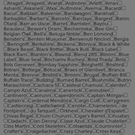
Araget
Aragveli
Ararat
Ardmore
Arlett
Arran
Ashanti
Askaneli
Atxa
Aultmore
Averna
Bacardi
Bacur
Balblair
Balvenie
Bandwagon
Bankhall
Barbadillo
Barber's
Barcelo
Barclays
Bargest
Baron
Otard
Barr an Uisce
Barrel
Barrister
Bayou
Beaulieu
Beaver's Dram
Becherovka
Bee Gin
Belgian Owl
Bell's
Beluga Noble
Ben Lomond
Benster's
Benten Musume
Benvenuti Nocino
Bergia
Beringoff
Berkshire
Bickens
Bionica
Black & White
Black Beast
Black Bottle
Black Bull
Black Label
Black Ram
Blanton's
Blavod
Blend 285
Bloom
Blue
Label
Blue Seal
Bocharov Ruchey
Bold Thady
Bols
Bols Genever
Bombay Sapphire
Borghetti
Bosford
Botran
Bottega
Botucal
Braes of Glenlivet
Branca
Menta
Brenne
Bristoll's
Broom
Brugal
Buffalo Bill
Buffalo Trace
Bulldog
Burned Barrel
Bushmills
Buton
Maraschino
Cachaca 51
Caisteal Chamuis
Calenter
Campo Azul
Canaima
Canerock
Canoubier
Cantinero
Caorunn
Caperdonich
Captain Morgan
Captain's
Cardenal Mendoza
Cargo Cult
Carrygreen
Castlecraig
CastleSword
Cenote
Chameleon
de
Fontpinot
du Tariquet
Orkhevi
Chevalier d'Espalet
Chivas Regal
Chum Churum
Cigar's Barrel
Cihuatan
Cladach
Clan Denny
Clase Azul
Claude Chatelier
Clos Martin
Cool Skeleton
Cotswolds
Couronnier
Crafter's
Craigellachie
Crazy Charley
Cross Keys