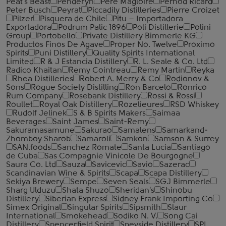
Peat's Beast
Penderyn
Pere Magloire
Pernod Ricard
Peter Busch
Peyrat
Piccadily Distilleries
Pierre Croizet
Pilzer
Pisquera de Chile
Pitu – Importadora
Exportadora
Podrum Palic 1896
Poli Distillerie
Polini
Group
Portobello
Private Distillery Bimmerle KG
Productos Finos De Agave
Proper No. Twelve
Proximo
Spirits
Puni Distillery
Quality Spirits International
Limited
R & J Estancia Distillery
R. L. Seale & Co. Ltd
Radico Khaitan
Remy Cointreau
Remy Martin
Reyka
Rhea Distilleries
Robert A. Merry & Co
Rodionov &
Sons
Rogue Society Distilling
Ron Barcelo
Ronrico
Rum Company
Rosebank Distillery
Rossi & Rossi
Roullet
Royal Oak Distillery
Rozelieures
RSD Whiskey
Rudolf Jelinek
S & B Spirits Makers
Saimaa
Beverages
Saint James
Saint-Remy
Sakuramasamune
Sakurao
Samalens
Samarkand-
Zhomboy Sharob
Samaroli
Samkon
Samson & Surrey
SAN.foods
Sanchez Romate
Santa Lucia
Santiago
de Cuba
Sas Compagnie Vinicole De Bourgogne
Saura Co. Ltd
Sauza
Savicevic
Savio
Sazerac
Scandinavian Wine & Spirits
Scapa
Scapa Distillery
Sekiya Brewery
Sempe
Seven Seals
SGJ Bimmerle
Sharg Ulduzu
Shata Shuzo
Sheridan's
Shinobu
Distillery
Siberian Express
Sidney Frank Importing Co
Simex Original
Singular Spirits
Sipsmith
Slaur
International
Smokehead
Sodiko N. V.
Song Cai
Distillery
Spencerfield Spirit
Speyside Distillery
SPI