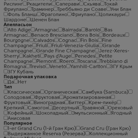
Рислинг
Ркацители
Саперави
Скьява
Токай
Фриулано
Траминер
Треббьяно ди Соаве
Уни Блан
Фоль Бланш
Фраголино
Фриулано
Цоликаури
Шардоне
Шенен Блан
Апелласьон
Alto Adige
Armagnac
Bairrada
Barolo
Bas
Armagnac
Benaco Bresciano
Bons Bois
Bordeaux
Bourgogne
Calvados
Cognac
Fin Bois
Fine
Champagne
Friuli
Friuli-Venezia-Giulia
Grande
Champagne
Grande Fine Champagne
Jerez-Xeres-
Sherry
Kakheti
Pays d'Auge
Penedes
Petite
Champagne
Piemont
Roero
Toscana
Trebbiano di
Romagna
Treviso
Veneto
Yamhill-Carlton
ЗГУ Крым
ЗГУ Кубань
Подарочная упаковка
Да
Нет
Тип
Классическая
Органическая
Самбука (Sambuca)
Солодовая
Фруктовая
Ароматизированная
Фруктовый
Виноградная
Биттер
Крем-ликёр
Крепкий
Самогон
Десертный
Травяной
Ореховый
Кофейный
Шоколадный
Эмульсионный
Ягодный
Анисовая
Популярное
1-er Grand Cru (1-й Гран Крю)
Grand Cru (Гран Крю)
Выдержанное Reserva (Резерва)
Коллекционный