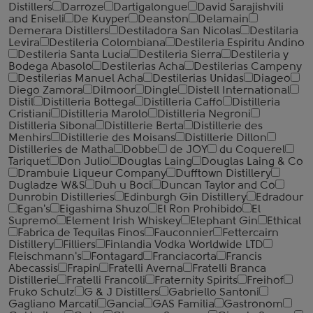
Distillers
Darroze
Dartigalongue
David Sarajishvili
and Eniseli
De Kuyper
Deanston
Delamain
Demerara Distillers
Destiladora San Nicolas
Destilaria
Levira
Destileria Colombiana
Destileria Espiritu Andino
Destileria Santa Lucia
Destileria Sierra
Destileria y
Bodega Abasolo
Destilerias Acha
Destilerias Campeny
Destilerias Manuel Acha
Destilerias Unidas
Diageo
Diego Zamora
Dilmoor
Dingle
Distell International
Distil
Distilleria Bottega
Distilleria Caffo
Distilleria
Cristiani
Distilleria Marolo
Distilleria Negroni
Distilleria Sibona
Distillerie Berta
Distillerie des
Menhirs
Distillerie des Moisans
Distillerie Dillon
Distilleries de Matha
Dobbe
de JOY
du Coquerel
Tariquet
Don Julio
Douglas Laing
Douglas Laing & Co
Drambuie Liqueur Company
Dufftown Distillery
Dugladze W&S
Duh u Boci
Duncan Taylor and Co
Dunrobin Distilleries
Edinburgh Gin Distillery
Edradour
Egan's
Eigashima Shuzo
El Ron Prohibido
El
Supremo
Element Irish Whiskey
Elephant Gin
Ethical
Fabrica de Tequilas Finos
Fauconnier
Fettercairn
Distillery
Filliers
Finlandia Vodka Worldwide LTD
Fleischmann's
Fontagard
Franciacorta
Francis
Abecassis
Frapin
Fratelli Averna
Fratelli Branca
Distillerie
Fratelli ‎Francoli
Fraternity Spirits
Freihof
Fruko Schulz
G & J Distillers
Gabriello Santoni
Gagliano Marcati
Gancia
GAS Familia
Gastronom