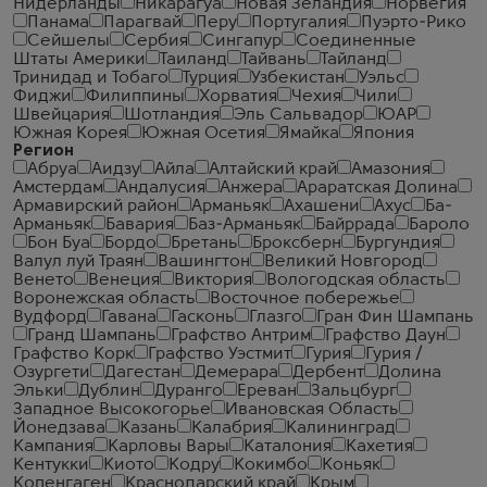
Нидерланды
Никарагуа
Новая Зеландия
Норвегия
Панама
Парагвай
Перу
Португалия
Пуэрто-Рико
Сейшелы
Сербия
Сингапур
Соединенные
Штаты Америки
Таиланд
Тайвань
Тайланд
Тринидад и Тобаго
Турция
Узбекистан
Уэльс
Фиджи
Филиппины
Хорватия
Чехия
Чили
Швейцария
Шотландия
Эль Сальвадор
ЮАР
Южная Корея
Южная Осетия
Ямайка
Япония
Регион
Абруа
Аидзу
Айла
Алтайский край
Амазония
Амстердам
Андалусия
Анжера
Араратская Долина
Армавирский район
Арманьяк
Ахашени
Ахус
Ба-
Арманьяк
Бавария
Баз-Арманьяк
Байррада
Бароло
Бон Буа
Бордо
Бретань
Броксберн
Бургундия
Валул луй Траян
Вашингтон
Великий Новгород
Венето
Венеция
Виктория
Вологодская область
Воронежская область
Восточное побережье
Вудфорд
Гавана
Гасконь
Глазго
Гран Фин Шампань
Гранд Шампань
Графство Антрим
Графство Даун
Графство Корк
Графство Уэстмит
Гурия
Гурия /
Озургети
Дагестан
Демерара
Дербент
Долина
Эльки
Дублин
Дуранго
Ереван
Зальцбург
Западное Высокогорье
Ивановская Область
Йонедзава
Казань
Калабрия
Калининград
Кампания
Карловы Вары
Каталония
Кахетия
Кентукки
Киото
Кодру
Кокимбо
Коньяк
Копенгаген
Краснодарский край
Крым