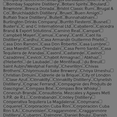
Company
Bocchino
Bodegas Barbadillo
Bolero & Co
Bombay Sapphire Distillery
Botani Spirits
Boulard
Bowmore
Bresca Dorada
Bristol Classic Rum
Brugal &
Co
Bruichladdich Distillery
Bruxo
Buen Amigo
Buffalo Trace Distillery
Bulleit
Bunnahabhain
Burlington Drinks Company
Burrito Fiestero
Busnel
Buster's
C and C International Ltd
Caballero
Caicedra
Brand & Export Solutions
Camino Real
Campari
Campbell Mayer
Camus
Caney
Canti
Caol Ila
Distillery
Cardhu
Casa Armando Guillermo Prieto
Casa Don Ramon
Casa Don Roberto
Casa Lumbre
Casa Maestri
Casa Orendain
Casa Perro Santo
Casa
Tequilera de Arandas
Casoni
Castarede
Cavino
Cazadores
Cevico
Chabot Armagnac
Abkhaz
d'Heberto
de Laubade
de Montifaud
du Breuil
Saint Aubin/Westphal Family
Chevrillon
Chivas
Brothers
Chiyomusubi Sake Brewery
Choya Umeshu
Christian Drouin
Cidrerie de la Brique
City of London
Clase Azul
Clonakilty
Clonakilty Distillery
Clynelish
Distillery
Cognac Ferrand
Compagnie des Produits de
Gascogne
Compass Box
Compass Box Whisky
Conecuh Brands
Consultoria. Mezcales y Agaves Metl
S.P.R. de R.L.
Contrabando
Cooley Distillery
Cooperativa Tequilera La Magdalena
Cooymans
Coquerel
Corporacion Cuba Ron
Corporacion Cuba
Ron S.A.
Courvoisier
Cragganmore
Cragganmore
Distillery
Cubaron
Dalmore
Daniel Bouju
Danish