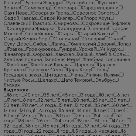
Рослин
Русская Эскадра
Русский лед
Русское
Золото
Самарканд
Самоваръ
Сараджишвили
Саят Нова
Северная Тропа
Северное Золото
Седой Кавказ
Седой Кизляр
Сейлорс Хоум
Славянский Трактир
Смирновъ
Сокровище Тифлиса
Солодовая Ярмарка
Солодовня
Спельта
Старая
Москва
Старейшина
Старка
Старый Кахети
Старый Кенигсберг
Столичная
Стопарик
Стужа
Сулу-Дере
Сябры
Талка
Тбилисский Дворик
Топаз
Травка
Троекуровка
Тундра
Урожай
Уч Кудук
Фанагория
Форсаж
Ханская
Хаски
Хлеб & Соль
Хлебная долина
Хлебная Мера
Хлебная Половинка
Хлебник
Хлебный Купажъ
Царская
Царская
Крепость
Царское Село
Царь Кедр
Царь/
Государев заказ
Цитадель
Чача
Чижик-Пыжик
Чистые Росы
Шалахо
Шато Темрюк
Эльбрус
Ямская
Выдержка
18 лет
40 лет
35 лет
45 лет
3 года
10 лет
6 лет
7 лет
8 лет
12 лет
15 лет
20 лет
25 лет
30 лет
50 лет
70 лет
4 года
5 лет
2 года
85 лет
60 лет
17 лет
21 год
23 года
16 лет
14 лет
13 лет
11 лет
80 лет
27 лет
9 лет
90 лет
36 лет
54 года
53
года
28 лет
26 лет
24 года
19 лет
51 год
47 лет
32 года
38 лет
46 лет
43 года
37 лет
44 года
33
года
31 год
22 года
1 год
1.5 года
6 месяцев
16