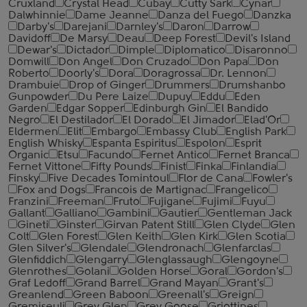
Cruxland
Crystal Head
Cubay
Cutty Sark
Cynar
Dalwhinnie
Dame Jeanne
Danza del Fuego
Danzka
Darby's
Darejani
Darnley's
Daron
Darrow
Davidoff
De Marsy
Deau
Deep Forest
Devil's Island
Dewar's
Dictador
Dimple
Diplomatico
Disaronno
Domwill
Don Angel
Don Cruzado
Don Papa
Don
Roberto
Doorly's
Dora
Doragrossa
Dr. Lennon
Drambuie
Drop of Ginger
Drummers
Drumshanbo
Gunpowder
Du Pere Laize
Dupuy
Eddu
Eden
Garden
Edgar Sopper
Edinburgh Gin
El Bandido
Negro
El Destilador
El Dorado
El Jimador
Elad'Or
Eldermen
Elit
Embargo
Embassy Club
English Park
English Whisky
Espanta Espiritus
Espolon
Esprit
Organic
Etsu
Facundo
Fernet Antico
Fernet Branca
Fernet Vittone
Fifty Pounds
Finist
Finka
Finlandia
Finsky
Five Decades Tomintoul
Flor de Cana
Fowler's
Fox and Dogs
Francois de Martignac
Frangelico
Franzini
Freeman
Fruto
Fujigane
Fujimi
Fuyu
Gallant
Galliano
Gambini
Gautier
Gentleman Jack
Gineti
Ginster
Girvan Patent Still
Glen Clyde
Glen
Colt
Glen Forest
Glen Keith
Glen Kirk
Glen Scotia
Glen Silver's
Glendale
Glendronach
Glenfarclas
Glenfiddich
Glengarry
Glenglassaugh
Glengoyne
Glenrothes
Golani
Golden Horse
Goral
Gordon's
Graf Ledoff
Grand Barrel
Grand Mayan
Grant's
Greanlend
Green Baboon
Greenall's
Greign