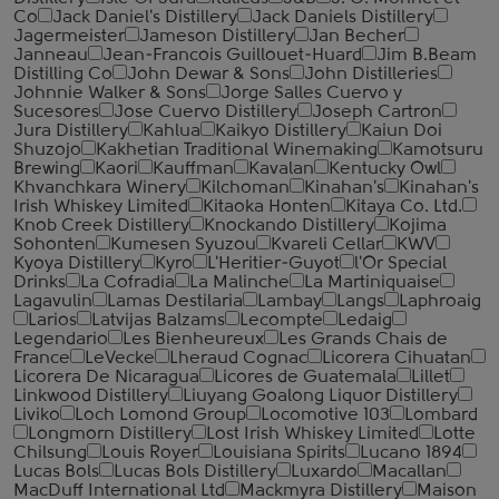
Co
Jack Daniel's Distillery
Jack Daniels Distillery
Jagermeister
Jameson Distillery
Jan Becher
Janneau
Jean-Francois Guillouet-Huard
Jim B.Beam
Distilling Co
John Dewar & Sons
John Distilleries
Johnnie Walker & Sons
Jorge Salles Cuervo y
Sucesores
Jose Cuervo Distillery
Joseph Cartron
Jura Distillery
Kahlua
Kaikyo Distillery
Kaiun Doi
Shuzojo
Kakhetian Traditional Winemaking
Kamotsuru
Brewing
Kaori
Kauffman
Kavalan
Kentucky Owl
Khvanchkara Winery
Kilchoman
Kinahan's
Kinahan's
Irish Whiskey Limited
Kitaoka Honten
Kitaya Co. Ltd.
Knob Creek Distillery
Knockando Distillery
Kojima
Sohonten
Kumesen Syuzou
Kvareli Cellar
KWV
Kyoya Distillery
Kyro
L'Heritier-Guyot
l'Or Special
Drinks
La Cofradia
La Malinche
La Martiniquaise
Lagavulin
Lamas Destilaria
Lambay
Langs
Laphroaig
Larios
Latvijas Balzams
Lecompte
Ledaig
Legendario
Les Bienheureux
Les Grands Chais de
France
LeVecke
Lheraud Cognac
Licorera Cihuatan
Licorera De Nicaragua
Licores de Guatemala
Lillet
Linkwood Distillery
Liuyang Goalong Liquor Distillery
Liviko
Loch Lomond Group
Locomotive 103
Lombard
Longmorn Distillery
Lost Irish Whiskey Limited
Lotte
Chilsung
Louis Royer
Louisiana Spirits
Lucano 1894
Lucas Bols
Lucas Bols Distillery
Luxardo
Macallan
MacDuff International Ltd
Mackmyra Distillery
Maison