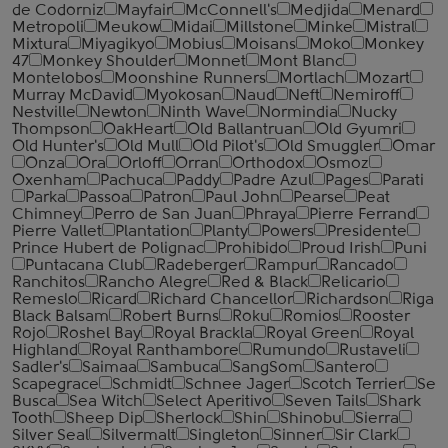
de Codorniz
Mayfair
McConnell's
Medjida
Menard
Metropoli
Meukow
Midai
Millstone
Minke
Mistral
Mixtura
Miyagikyo
Mobius
Moisans
Moko
Monkey
47
Monkey Shoulder
Monnet
Mont Blanc
Montelobos
Moonshine Runners
Mortlach
Mozart
Murray McDavid
Myokosan
Naud
Neft
Nemiroff
Nestville
Newton
Ninth Wave
Normindia
Nucky
Thompson
OakHeart
Old Ballantruan
Old Gyumri
Old Hunter's
Old Mull
Old Pilot's
Old Smuggler
Omar
Onza
Ora
Orloff
Orran
Orthodox
Osmoz
Oxenham
Pachuca
Paddy
Padre Azul
Pages
Parati
Parka
Passoa
Patron
Paul John
Pearse
Peat
Chimney
Perro de San Juan
Phraya
Pierre Ferrand
Pierre Vallet
Plantation
Planty
Powers
Presidente
Prince Hubert de Polignac
Prohibido
Proud Irish
Puni
Puntacana Club
Radeberger
Rampur
Rancado
Ranchitos
Rancho Alegre
Red & Black
Relicario
Remeslo
Ricard
Richard Chancellor
Richardson
Riga
Black Balsam
Robert Burns
Roku
Romios
Rooster
Rojo
Roshel Bay
Royal Brackla
Royal Green
Royal
Highland
Royal Ranthambore
Rumundo
Rustaveli
Sadler's
Saimaa
Sambuca
SangSom
Santero
Scapegrace
Schmidt
Schnee Jager
Scotch Terrier
Se
Busca
Sea Witch
Select Aperitivo
Seven Tails
Shark
Tooth
Sheep Dip
Sherlock
Shin
Shinobu
Sierra
Silver Seal
Silvermalt
Singleton
Sinner
Sir Clark