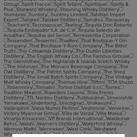
Group
Spirit France
Spirit Tellers
Spiritique
Spirits &
Plus
Starward Whiskey
Stauning Whisky Distillery
Stumbras
Suntory
Suntory Limited
Tahitian Import
Export
Talisker
Talisker Distillery
Tamdhu
Tanqueray
Teacher's
Tecnoazucar
Teeling
Tequila Don Roberto
Tequila Embajador S.A. de C.V
Tequila Selecto de
Amatitan
Tequilas del Senor
Terressentia Corporation
Tessendier
Tesseron
ThaiBev
That Boutique-Y Gin
Company
That Boutique-Y Rum Company
The Bitter
Truth
The Cotswolds Distillery
The Dublin Liberties
Distillery
The English Whisky Co.
The Famous Grouse
The Glenrothes
The Highlands & Islands Scotch Whisky
The Irishman
The Monaco Beverage Company
The
Owl Distillery
The Patron Spirits Company
The Shed
Distillery
The Small Batch Spirits Company
The Vintage
Malt Whisky Company
Thomas Hine
Tiffon
TOA Shuzo
Tobermory
Tomatin
Torino Distillati S.r.l.
Torres
Tradition Mexico
Travellers Liquors
Trois Freres
Distillery
TTL Nantou Distillery
Tullibardine
Umenishiki
Yamakawa
Underberg
Unicognac
Urakasumi
Valdespino
Valsa Nuovo Perlino
Vedrenne
Verveine
Victory Myanmar Group
Villa de Varda
Villa Massa
Vinarija Kovacevic
VP Brands International
Waldemar
Behn
Walsh
Warner's Distillery
Waterford Whisky
Wemyss Malts
Wenneker
West Cork
Westward
Whiskey
WhistlePig
White Horse Distillers
Whitley