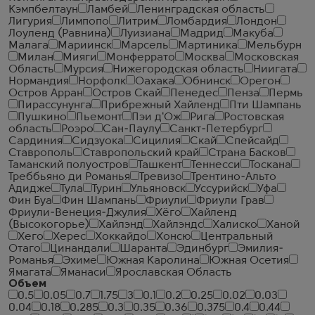
Кэмпбелтаун
Ламбей
Ленинградская область
Лигурия
Лимпопо
Литрим
Ломбардия
Лондон
Лоуленд (Равнина)
Луизиана
Мадрид
Макуба
Малага
Мариинск
Марсель
Мартиника
Мельбурн
Милан
Мияги
Монферрато
Москва
Московская
Область
Мурсия
Нижегородская область
Ниигата
Нормандия
Норфолк
Оахака
Обнинск
Орегон
Остров Арран
Остров Скай
Пенедес
Пенза
Пермь
Пирассунунга
Прибрежный Хайленд
Пти Шампань
Пушкино
Пьемонт
Пэи д'Ож
Рига
Ростовская
область
Роэро
Сан-Паулу
Санкт-Петербург
Сардиния
Сидзуока
Сицилия
Скай
Спейсайд
Ставрополь
Ставропольский край
Страна Басков
Таманский полуостров
Ташкент
Теннесси
Тоскана
Треббьяно ди Романья
Тревизо
Трентино-Альто
Адидже
Тула
Турин
Ульяновск
Уссурийск
Уфа
Фин Буа
Фин Шампань
Фриули
Фриули Грав
Фриули-Венеция-Джулия
Хёго
Хайленд
(Высокогорье)
Хайлэнд
Хайлэндс
Халиско
Ханой
Хего
Херес
Хоккайдо
Хонсю
Центральный
Отаго
Цинандали
Шаранта
Эдинбург
Эмилия-
Романья
Эхиме
Южная Каролина
Южная Осетия
Ямагата
Яманаси
Ярославская Область
Объем
0.5
0.05
0.7
1.75
3
0.1
0.2
0.25
0.02
0.03
0.04
0.18
0.285
0.3
0.35
0.36
0.375
0.4
0.44