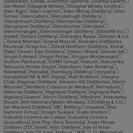
Gekkeikan
Gelas
Giacomo Sperone
Giarola Savem
Gin Mare
Glasgow Whisky
Glasgow Whisky Limited
Glen Elgin
Glen Garioch
Glen Moray Distillery
Glen
Turner
Glencadam
Glendalough Distillery
Glendronach Distillery
Glenfarclas Distillery
Glengoyne Distillery
Glenkinchie
Glenlivet
Glenmorangie
Glenmorangie Distillery
Globefill Inc.
Godet
Golani Distillery
Gonzalez Byass
Gordon & Co
Grand Marnier
Grand Mezcal
Grandes Distilleries
Peureux
Grays Inc.
Great Northern Distillery
Great
Oaks
Green Tree Distillery
Green Utopia
Grenki list
Grupo Estevez
Grupo Pellas
Gruppo Montenegro
Guillon Painturaud
GVMT Group
Hakuro
Hakushika
Tatsuuma Honke Shuzo
Hakutsuru Sake Brewing
Halewood
Hamada
Hamburg Distilling Company
Handelshof NF & MS
Hardy
Hart Brothers
Havana
Club
Hayman Distillers
Heaven Hill Distilleries
Henri
Mounier
Heritiers Crassous de Medeuil
Herradura
Hibernia Distillers
Highland Distillers
Highland Park
Highland Queen
Hinch Distillery
Hitejinro
Hokusetsu
Shuzo
Hot Irishman/Walsh Whiskey
I.Distilling & Co
Ian Macleod Distillers
IBC Bottling Company
Illva
Saronno Group
Imayo Tsukasa
Inata Honten
Industria Licorera de Caldas
Industria Licorera
Quezalteca
Inis Tine Uisce Teoranta
Inver House
Distillers LTD
Ioreli
Irish Distillers
Isle of Arran
Distillery
Isle Of Jura
Italicus
J&B
J. G. Monnet et