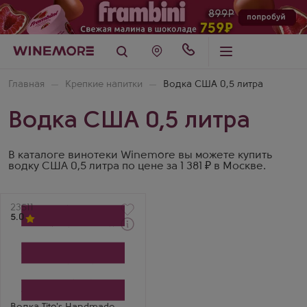
Главная
Крепкие напитки
Водка США 0,5 литра
Водка США 0,5 литра
В каталоге винотеки Winemore вы можете купить
водку США 0,5 литра по цене за 1 381 ₽ в Москве.
Артикул
23511
5.0
Водка
Тито'с Хэндмейд
Производитель
Fifth Generation
Бренд
Tito's
Ярослав Прокофьев