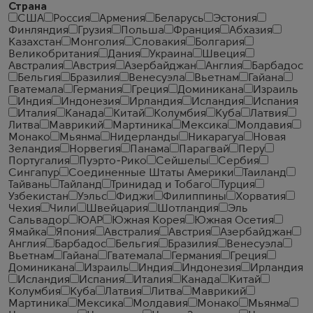
Страна
США
Россия
Армения
Беларусь
Эстония
Финляндия
Грузия
Польша
Франция
Абхазия
Казахстан
Монголия
Словакия
Болгария
Великобритания
Дания
Украина
Швеция
Австралия
Австрия
Азербайджан
Англия
Барбадос
Бельгия
Бразилия
Венесуэла
Вьетнам
Гайана
Гватемала
Германия
Греция
Доминикана
Израиль
Индия
Индонезия
Ирландия
Исландия
Испания
Италия
Канада
Китай
Колумбия
Куба
Латвия
Литва
Маврикий
Мартиника
Мексика
Молдавия
Монако
Мьянма
Нидерланды
Никарагуа
Новая
Зеландия
Норвегия
Панама
Парагвай
Перу
Португалия
Пуэрто-Рико
Сейшелы
Сербия
Сингапур
Соединенные Штаты Америки
Таиланд
Тайвань
Тайланд
Тринидад и Тобаго
Турция
Узбекистан
Уэльс
Фиджи
Филиппины
Хорватия
Чехия
Чили
Швейцария
Шотландия
Эль
Сальвадор
ЮАР
Южная Корея
Южная Осетия
Ямайка
Япония
Австралия
Австрия
Азербайджан
Англия
Барбадос
Бельгия
Бразилия
Венесуэла
Вьетнам
Гайана
Гватемала
Германия
Греция
Доминикана
Израиль
Индия
Индонезия
Ирландия
Исландия
Испания
Италия
Канада
Китай
Колумбия
Куба
Латвия
Литва
Маврикий
Мартиника
Мексика
Молдавия
Монако
Мьянма