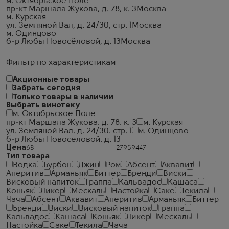
м. Октябрьское Поле
пр-кт Маршала Жукова, д. 78, к. 3
Москва
м. Курская
ул. Земляной Вал, д. 24/30, стр. 1
Москва
м. Одинцово
б-р Любы Новосёловой, д. 13
Москва
Фильтр по характеристикам
Акционные товары
Забрать сегодня
Только товары в наличии
Выбрать винотеку
м. Октябрьское Поле
пр-кт Маршала Жукова. д. 78. к. 3
м. Курская
ул. Земляной Вал. д. 24/30. стр. 1
м. Одинцово
б-р Любы Новосёловой. д. 13
Цена
Тип товара
Водка
Бурбон
Джин
Ром
Абсент
Аквавит
Аперитив
Арманьяк
Биттер
Бренди
Виски
Висковый напиток
Граппа
Кальвадос
Кашаса
Коньяк
Ликер
Мескаль
Настойка
Саке
Текила
Чача
Абсент
Аквавит
Аперитив
Арманьяк
Биттер
Бренди
Виски
Висковый напиток
Граппа
Кальвадос
Кашаса
Коньяк
Ликер
Мескаль
Настойка
Саке
Текила
Чача