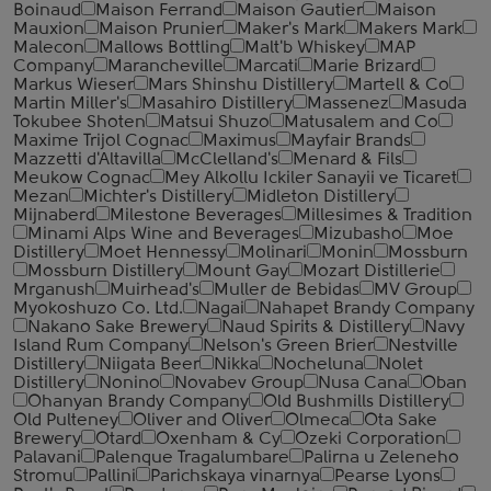
Boinaud
Maison Ferrand
Maison Gautier
Maison
Mauxion
Maison Prunier
Maker's Mark
Makers Mark
Malecon
Mallows Bottling
Malt'b Whiskey
MAP
Company
Marancheville
Marcati
Marie Brizard
Markus Wieser
Mars Shinshu Distillery
Martell & Co
Martin Miller's
Masahiro Distillery
Massenez
Masuda
Tokubee Shoten
Matsui Shuzo
Matusalem and Co
Maxime Trijol Cognac
Maximus
Mayfair Brands
Mazzetti d'Altavilla
McClelland's
Menard & Fils
Meukow Cognac
Mey Alkollu Ickiler Sanayii ve Ticaret
Mezan
Michter's Distillery
Midleton Distillery
Mijnaberd
Milestone Beverages
Millesimes & Tradition
Minami Alps Wine and Beverages
Mizubasho
Moe
Distillery
Moet Hennessy
Molinari
Monin
Mossburn
Mossburn Distillery
Mount Gay
Mozart Distillerie
Mrganush
Muirhead's
Muller de Bebidas
MV Group
Myokoshuzo Co. Ltd.
Nagai
Nahapet Brandy Company
Nakano Sake Brewery
Naud Spirits & Distillery
Navy
Island Rum Company
Nelson's Green Brier
Nestville
Distillery
Niigata Beer
Nikka
Nocheluna
Nolet
Distillery
Nonino
Novabev Group
Nusa Cana
Oban
Ohanyan Brandy Company
Old Bushmills Distillery
Old Pulteney
Oliver and Oliver
Olmeca
Ota Sake
Brewery
Otard
Oxenham & Cy
Ozeki Corporation
Palavani
Palenque Tragalumbare
Palirna u Zeleneho
Stromu
Pallini
Parichskaya vinarnya
Pearse Lyons