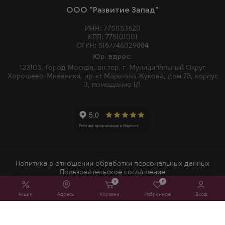
ООО "Развитие Запад"
ИНН: 7751153620
КПП: 775101001
ОГРН: 5187746029884
Юр. адрес:
123103, Город Москва, вн.тер. г. Муниципальный Округ
Хорошево-Мневники, пр-кт Маршала Жукова, дом 78, корпус
3, помещение 1/1
Политика в отношении обработки персональных данных
Пользовательское соглашение
0
0
2026 © Winemore – Магазин алкогольных напитков в Москве
Акции
Адреса
Корзина
Избранное
Вход