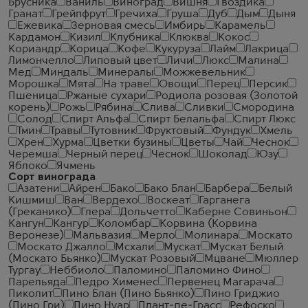
Брусника
Ваниль
Виноград
Вишня
Гвоздика
Гранат
Грейпфрут
Гречиха
Груша
Дуб
Дым
Дыня
Ежевика
Зерновая смесь
Имбирь
Карамель
Кардамон
Кизил
Клубника
Клюква
Кокос
Кориандр
Корица
Кофе
Кукуруза
Лайм
Лакрица
Лимончелло
Липовый цвет
Личи
Люкс
Малина
Мед
Миндаль
Минералы
Можжевельник
Морошка
Мята
На траве
Овощи
Перец
Персик
Пшеница
Ржаные сухари
Родиола розовая (Золотой
корень)
Рожь
Рябина
Слива
Сливки
Смородина
Солод
Спирт Альфа
Спирт Белальфа
Спирт Люкс
Тмин
Травы
Тутовник
Фруктовый
Фундук
Хмель
Хрен
Хурма
Цветки бузины
Цветы
Чай
Чеcнок
Черемша
Черный перец
Чеснок
Шоколад
Юзу
Яблоко
Ячмень
Сорт винограда
Азатени
Айрен
Бако
Бако Блан
Барбера
Белый
Кишмиш
Ван
Вердехо
Воскеат
Гарганега
(Греканико)
Глера
Дольчетто
Каберне Совиньон
Кангун
Кангур
Коломбар
Корвина (Корвина
Веронезе)
Мальвазия
Мерло
Молинара
Москато
Москато Джалло
Мсхали
Мускат
Мускат Белый
(Москато Бьянко)
Мускат Розовый
Мцване
Мюллер
Тургау
Неббиоло
Паломино
Паломино Фино
Парельяда
Педро Хименес
Первенец Магарача
Пиколит
Пино Блан (Пино Бьянко)
Пино Гриджио
(Пино Гри)
Пино Нуар
Плант-де-Грасс
Рефоско