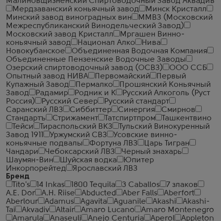
Малиновщизненский Спиртоводочный Завод Аквадив
Мердзаванский коньячный завод
Минск Кристалл
Минский завод виноградных вин
ММВЗ (Московский
Межреспубликанский Винодельческий Завод)
Московский завод Кристалл
Мргашен Винно-
коньячный завод
Национал Алко
Нива
Новокубанское
Объединенная Водочная Компания
Объединенные Пензенские Водочные Заводы
Озерский спиртоводочный завод (ОСВЗ)
ООО ССБ
Опытный завод НИВА
Первомайский
Первый
Купажный Завод
Пермалко
Прошянский Коньячный
Завод
Радамир
Родник и К
Русский Алкоголь (Руст
Россия)
Русский Север
Русский стандарт
Саранский ЛВЗ
Сиббиттер
Синергия
Смирнов
Стандартъ
Стрижамент
Татспиртпром
Ташкентвино
Тейси
Тираспольский ВКЗ
Тульский Винокуренный
Завод 1911
Уржумский СВЗ
Усовские винно-
коньячные подвалы
Фортуна ЛВЗ
Царь Тигран
Чандари
Чебоксарский ЛВЗ
Черный знахарь
Шаумян-Вин
Шуйская водка
Юпитер
Инкорпорейтед
Ярославский ЛВЗ
Бренд
Tito's
14 Inkas
1800 Tequila
3 Caballos
7 злаков
A.E. Dor
A.H. Riise
Abducted
Aber Falls
Aberfort
Aberlour
Adamus
Agavita
Aguanile
Akashi
Akashi-
Tai
Akvadiv
Altair
Amaro Lucano
Amaro Montenegro
Amarula
Anaseuli
Anejo Centuria
Aperol
Appleton