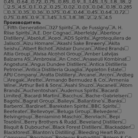
0.45
0.64
0.72
0.75
0.85
0.9
1
1.45
1.5
1.8
18
2
2.5
4.5
0.1
0.2
0.25
0.02
0.03
0.04
0.18
0.285
0.3
0.35
0.36
0.375
0.4
0.44
0.45
0.64
0.72
0.75
0.85
0.9
1
1.45
1.5
1.8
18
2
2.5
4.5
Производитель
Fifth Generation
327 Spirits
A. de Fussigny
A. H.
Riise Spirits
A.E. Dor Cognac
Aberfeldy
Aberlour
Distillery
Absolut
Aceo
ADS Spirits
Agrotequilera de
Jalisco
Aizu Homare
Akashi Sake Brewery
Akita
Seishu
Albert Bichot
Alistair Duncan
Allied Brands
Altia Group
Alvisa Alcohol Group
Amber Latvijas
Balzams AS
Ambrosia
An Cnoc
Anaseuli Kombinat
Angostura
Angus Dundee Distillers
Antica Distilleria
Petrone
Antica Distilleria Quaglia
Appleton Estate
APU Company
Aratta Distillery
Arcane
Arcon
Ardbeg
Aregak
Arette
Armando Bermudez & Co
Armenia
Wine
Arthur Bell & Sons
Asahi Shuzo
Ascaneli
Atom
Brands
Auchentoshan
Audemus Spirits
Bacardi
Limited
Bacardi Martini
Bacchus
Bache-Gabrielsen
Bagots
Bagrat Group
Baileys
Ballantine's
Banks
Barbero
Bardinet
Bareksten Spirits
BBC Spirits
Beefeater
Bellevoye
Beluga Group
Belvedere
Belvingroup
Beniamino Maschio
Benriach
Bepi
Tosolini
Berry Brothers & Rudd
Beveland Distillers
Bisquit & Dubouche
Black Forest Distillers
Blackadder
Blackforest
Blanton's Distilling
Bleeding Heart Rum