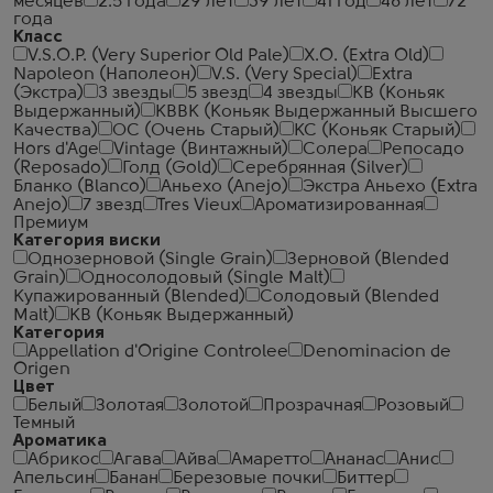
месяцев
2.5 года
29 лет
39 лет
41 год
48 лет
72
года
Класс
V.S.O.P. (Very Superior Old Pale)
X.O. (Extra Old)
Napoleon (Наполеон)
V.S. (Very Special)
Extra
(Экстра)
3 звезды
5 звезд
4 звезды
КВ (Коньяк
Выдержанный)
КВВК (Коньяк Выдержанный Высшего
Качества)
ОС (Очень Старый)
КС (Коньяк Старый)
Hors d'Age
Vintage (Винтажный)
Солера
Репосадо
(Reposado)
Голд (Gold)
Серебрянная (Silver)
Бланко (Blanco)
Аньехо (Anejo)
Экстра Аньехо (Extra
Anejo)
7 звезд
Tres Vieux
Ароматизированная
Премиум
Категория виски
Однозерновой (Single Grain)
Зерновой (Blended
Grain)
Односолодовый (Single Malt)
Купажированный (Blended)
Солодовый (Blended
Malt)
КВ (Коньяк Выдержанный)
Категория
Appellation d'Origine Controlee
Denominacion de
Origen
Цвет
Белый
Золотая
Золотой
Прозрачная
Розовый
Темный
Ароматика
Абрикос
Агава
Айва
Амаретто
Ананас
Анис
Апельсин
Банан
Березовые почки
Биттер