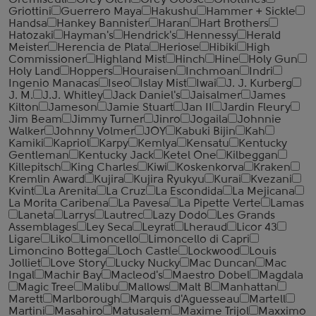
Gremiseuli
Grey Glen
Grey Goose
Griottines
Griottini
Guerrero Maya
Hakushu
Hammer + Sickle
Handsa
Hankey Bannister
Haran
Hart Brothers
Hatozaki
Hayman's
Hendrick's
Hennessy
Herald
Meister
Herencia de Plata
Heriose
Hibiki
High
Commissioner
Highland Mist
Hinch
Hine
Holy Gun
Holy Land
Hoppers
Houraisen
Inchmoan
Indri
Ingenio Manacas
Iseo
Islay Mist
Iwai
J. J. Kurberg
J. M.
J.J. Whitley
Jack Daniel's
Jaisalmer
James
Kilton
Jameson
Jamie Stuart
Jan II
Jardin Fleury
Jim Beam
Jimmy Turner
Jinro
Jogaila
Johnnie
Walker
Johnny Volmer
JOY
Kabuki Bijin
Kah
Kamiki
Kapriol
Karpy
Kemlya
Kensatu
Kentucky
Gentleman
Kentucky Jack
Ketel One
Kilbeggan
Killepitsch
King Charles
Kiwi
Koskenkorva
Kraken
Kremlin Award
Kujira
Kujira Ryukyu
Kurai
Kvezani
Kvint
La Arenita
La Cruz
La Escondida
La Mejicana
La Morita Caribena
La Pavesa
La Pipette Verte
Lamas
Laneta
Larrys
Lautrec
Lazy Dodo
Les Grands
Assemblages
Ley Seca
Leyrat
Lheraud
Licor 43
Ligare
Liko
Limoncello
Limoncello di Capri
Limoncino Bottega
Loch Castle
Lockwood
Louis
Jolliet
Love Story
Lucky Nucky
Mac Duncan
Mac
Ingal
Machir Bay
Macleod's
Maestro Dobel
Magdala
Magic Tree
Malibu
Mallows
Malt B
Manhattan
Marett
Marlborough
Marquis d'Aguesseau
Martell
Martini
Masahiro
Matusalem
Maxime Trijol
Maxximo