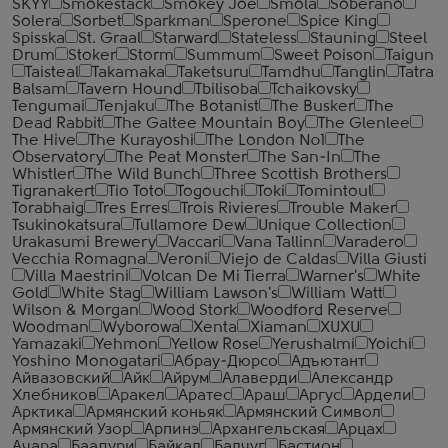
SKYY
Smokestack
Smokey Joe
Smola
Soberano
Solera
Sorbet
Sparkman
Sperone
Spice King
Spisska
St. Graal
Starward
Stateless
Stauning
Steel
Drum
Stoker
Storm
Summum
Sweet Poison
Taigun
Taisteal
Takamaka
Taketsuru
Tamdhu
Tanglin
Tatra
Balsam
Tavern Hound
Tbilisoba
Tchaikovsky
Tengumai
Tenjaku
The Botanist
The Busker
The
Dead Rabbit
The Galtee Mountain Boy
The Glenlee
The Hive
The Kurayoshi
The London №1
The
Observatory
The Peat Monster
The San-In
The
Whistler
The Wild Bunch
Three Scottish Brothers
Tigranakert
Tio Toto
Togouchi
Toki
Tomintoul
Torabhaig
Tres Erres
Trois Rivieres
Trouble Maker
Tsukinokatsura
Tullamore Dew
Unique Collection
Urakasumi Brewery
Vaccari
Vana Tallinn
Varadero
Vecchia Romagna
Veroni
Viejo de Caldas
Villa Giusti
Villa Maestrini
Volcan De Mi Tierra
Warner's
White
Gold
White Stag
William Lawson's
William Watt
Wilson & Morgan
Wood Stork
Woodford Reserve
Woodman
Wyborowa
Xenta
Xiaman
XUXU
Yamazaki
Yehmon
Yellow Rose
Yerushalmi
Yoichi
Yoshino Monogatari
Абрау-Дюрсо
Адъютант
Айвазовский
Айк
Айрум
Алаверди
Александр
Хлебников
Аракел
Аратес
Араш
Аргус
Ардели
Арктика
Армянский коньяк
Армянский Символ
Армянский Узор
Арпинэ
Архангельская
Арцах
Ачара
Баадури
Байкал
Балчуг
Бастион