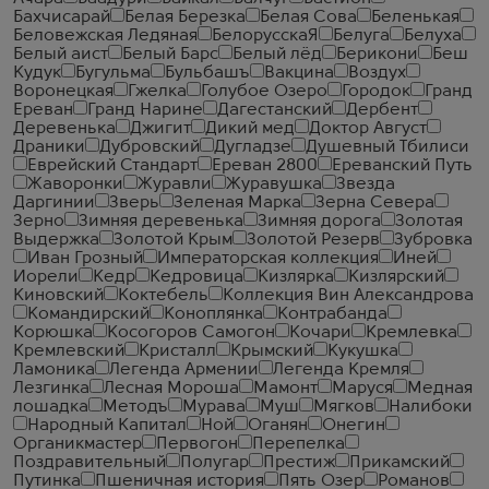
Бахчисарай
Белая Березка
Белая Сова
Беленькая
Беловежская Ледяная
БелорусскаЯ
Белуга
Белуха
Белый аист
Белый Барс
Белый лёд
Берикони
Беш
Кудук
Бугульма
Бульбашъ
Вакцина
Воздух
Воронецкая
Гжелка
Голубое Озеро
Городок
Гранд
Ереван
Гранд Нарине
Дагестанский
Дербент
Деревенька
Джигит
Дикий мед
Доктор Август
Драники
Дубровский
Дугладзе
Душевный Тбилиси
Еврейский Стандарт
Ереван 2800
Ереванский Путь
Жаворонки
Журавли
Журавушка
Звезда
Даргинии
Зверь
Зеленая Марка
Зерна Севера
Зерно
Зимняя деревенька
Зимняя дорога
Золотая
Выдержка
Золотой Крым
Золотой Резерв
Зубровка
Иван Грозный
Императорская коллекция
Иней
Иорели
Кедр
Кедровица
Кизлярка
Кизлярский
Киновский
Коктебель
Коллекция Вин Александрова
Командирский
Коноплянка
Контрабанда
Корюшка
Косогоров Самогон
Кочари
Кремлевка
Кремлевский
Кристалл
Крымский
Кукушка
Ламоника
Легенда Армении
Легенда Кремля
Лезгинка
Лесная Мороша
Мамонт
Маруся
Медная
лошадка
Методъ
Мурава
Муш
Мягков
Налибоки
Народный Капитал
Ной
Оганян
Онегин
Органикмастер
Первогон
Перепелка
Поздравительный
Полугар
Престиж
Прикамский
Путинка
Пшеничная история
Пять Озер
Романов