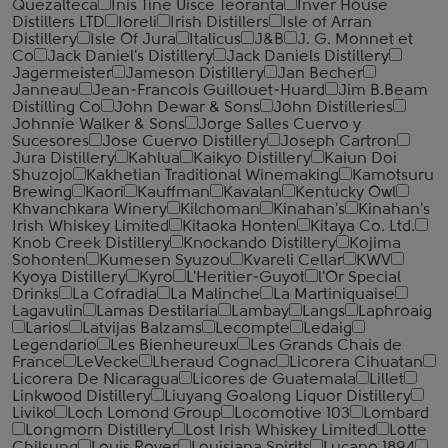
Quezalteca
Inis Tine Uisce Teoranta
Inver House
Distillers LTD
Ioreli
Irish Distillers
Isle of Arran
Distillery
Isle Of Jura
Italicus
J&B
J. G. Monnet et
Co
Jack Daniel's Distillery
Jack Daniels Distillery
Jagermeister
Jameson Distillery
Jan Becher
Janneau
Jean-Francois Guillouet-Huard
Jim B.Beam
Distilling Co
John Dewar & Sons
John Distilleries
Johnnie Walker & Sons
Jorge Salles Cuervo y
Sucesores
Jose Cuervo Distillery
Joseph Cartron
Jura Distillery
Kahlua
Kaikyo Distillery
Kaiun Doi
Shuzojo
Kakhetian Traditional Winemaking
Kamotsuru
Brewing
Kaori
Kauffman
Kavalan
Kentucky Owl
Khvanchkara Winery
Kilchoman
Kinahan's
Kinahan's
Irish Whiskey Limited
Kitaoka Honten
Kitaya Co. Ltd.
Knob Creek Distillery
Knockando Distillery
Kojima
Sohonten
Kumesen Syuzou
Kvareli Cellar
KWV
Kyoya Distillery
Kyro
L'Heritier-Guyot
l'Or Special
Drinks
La Cofradia
La Malinche
La Martiniquaise
Lagavulin
Lamas Destilaria
Lambay
Langs
Laphroaig
Larios
Latvijas Balzams
Lecompte
Ledaig
Legendario
Les Bienheureux
Les Grands Chais de
France
LeVecke
Lheraud Cognac
Licorera Cihuatan
Licorera De Nicaragua
Licores de Guatemala
Lillet
Linkwood Distillery
Liuyang Goalong Liquor Distillery
Liviko
Loch Lomond Group
Locomotive 103
Lombard
Longmorn Distillery
Lost Irish Whiskey Limited
Lotte