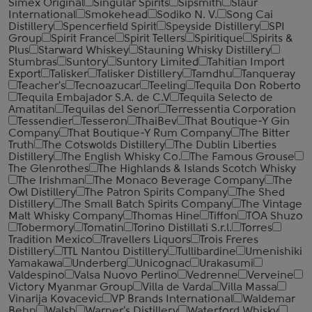
Simex Original
Singular Spirits
Sipsmith
Slaur
International
Smokehead
Sodiko N. V.
Song Cai
Distillery
Spencerfield Spirit
Speyside Distillery
SPI
Group
Spirit France
Spirit Tellers
Spiritique
Spirits &
Plus
Starward Whiskey
Stauning Whisky Distillery
Stumbras
Suntory
Suntory Limited
Tahitian Import
Export
Talisker
Talisker Distillery
Tamdhu
Tanqueray
Teacher's
Tecnoazucar
Teeling
Tequila Don Roberto
Tequila Embajador S.A. de C.V
Tequila Selecto de
Amatitan
Tequilas del Senor
Terressentia Corporation
Tessendier
Tesseron
ThaiBev
That Boutique-Y Gin
Company
That Boutique-Y Rum Company
The Bitter
Truth
The Cotswolds Distillery
The Dublin Liberties
Distillery
The English Whisky Co.
The Famous Grouse
The Glenrothes
The Highlands & Islands Scotch Whisky
The Irishman
The Monaco Beverage Company
The
Owl Distillery
The Patron Spirits Company
The Shed
Distillery
The Small Batch Spirits Company
The Vintage
Malt Whisky Company
Thomas Hine
Tiffon
TOA Shuzo
Tobermory
Tomatin
Torino Distillati S.r.l.
Torres
Tradition Mexico
Travellers Liquors
Trois Freres
Distillery
TTL Nantou Distillery
Tullibardine
Umenishiki
Yamakawa
Underberg
Unicognac
Urakasumi
Valdespino
Valsa Nuovo Perlino
Vedrenne
Verveine
Victory Myanmar Group
Villa de Varda
Villa Massa
Vinarija Kovacevic
VP Brands International
Waldemar
Behn
Walsh
Warner's Distillery
Waterford Whisky