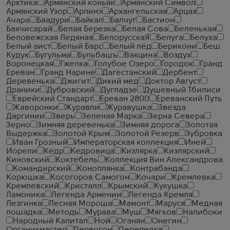
Арктика
Армянский коньяк
Армянский Символ
Армянский Узор
Арпинэ
Архангельская
Арцах
Ачара
Баадури
Байкал
Балчуг
Бастион
Бахчисарай
Белая Березка
Белая Сова
Беленькая
Беловежская Ледяная
БелорусскаЯ
Белуга
Белуха
Белый аист
Белый Барс
Белый лёд
Берикони
Беш
Кудук
Бугульма
Бульбашъ
Вакцина
Воздух
Воронецкая
Гжелка
Голубое Озеро
Городок
Гранд
Ереван
Гранд Нарине
Дагестанский
Дербент
Деревенька
Джигит
Дикий мед
Доктор Август
Драники
Дубровский
Дугладзе
Душевный Тбилиси
Еврейский Стандарт
Ереван 2800
Ереванский Путь
Жаворонки
Журавли
Журавушка
Звезда
Даргинии
Зверь
Зеленая Марка
Зерна Севера
Зерно
Зимняя деревенька
Зимняя дорога
Золотая
Выдержка
Золотой Крым
Золотой Резерв
Зубровка
Иван Грозный
Императорская коллекция
Иней
Иорели
Кедр
Кедровица
Кизлярка
Кизлярский
Киновский
Коктебель
Коллекция Вин Александрова
Командирский
Коноплянка
Контрабанда
Корюшка
Косогоров Самогон
Кочари
Кремлевка
Кремлевский
Кристалл
Крымский
Кукушка
Ламоника
Легенда Армении
Легенда Кремля
Лезгинка
Лесная Мороша
Мамонт
Маруся
Медная
лошадка
Методъ
Мурава
Муш
Мягков
Налибоки
Народный Капитал
Ной
Оганян
Онегин