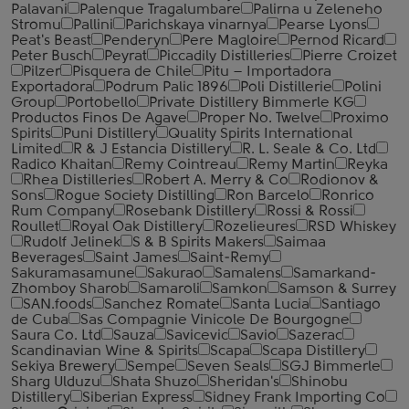
Palavani
Palenque Tragalumbare
Palirna u Zeleneho
Stromu
Pallini
Parichskaya vinarnya
Pearse Lyons
Peat's Beast
Penderyn
Pere Magloire
Pernod Ricard
Peter Busch
Peyrat
Piccadily Distilleries
Pierre Croizet
Pilzer
Pisquera de Chile
Pitu – Importadora
Exportadora
Podrum Palic 1896
Poli Distillerie
Polini
Group
Portobello
Private Distillery Bimmerle KG
Productos Finos De Agave
Proper No. Twelve
Proximo
Spirits
Puni Distillery
Quality Spirits International
Limited
R & J Estancia Distillery
R. L. Seale & Co. Ltd
Radico Khaitan
Remy Cointreau
Remy Martin
Reyka
Rhea Distilleries
Robert A. Merry & Co
Rodionov &
Sons
Rogue Society Distilling
Ron Barcelo
Ronrico
Rum Company
Rosebank Distillery
Rossi & Rossi
Roullet
Royal Oak Distillery
Rozelieures
RSD Whiskey
Rudolf Jelinek
S & B Spirits Makers
Saimaa
Beverages
Saint James
Saint-Remy
Sakuramasamune
Sakurao
Samalens
Samarkand-
Zhomboy Sharob
Samaroli
Samkon
Samson & Surrey
SAN.foods
Sanchez Romate
Santa Lucia
Santiago
de Cuba
Sas Compagnie Vinicole De Bourgogne
Saura Co. Ltd
Sauza
Savicevic
Savio
Sazerac
Scandinavian Wine & Spirits
Scapa
Scapa Distillery
Sekiya Brewery
Sempe
Seven Seals
SGJ Bimmerle
Sharg Ulduzu
Shata Shuzo
Sheridan's
Shinobu
Distillery
Siberian Express
Sidney Frank Importing Co