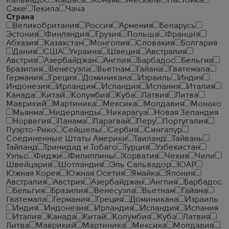
Кальвадос
Кашаса
Коньяк
Мескаль
Настойка
Саке
Текила
Чача
Страна
Великобритания
Россия
Армения
Беларусь
Эстония
Финляндия
Грузия
Польша
Франция
Абхазия
Казахстан
Монголия
Словакия
Болгария
Дания
США
Украина
Швеция
Австралия
Австрия
Азербайджан
Англия
Барбадос
Бельгия
Бразилия
Венесуэла
Вьетнам
Гайана
Гватемала
Германия
Греция
Доминикана
Израиль
Индия
Индонезия
Ирландия
Исландия
Испания
Италия
Канада
Китай
Колумбия
Куба
Латвия
Литва
Маврикий
Мартиника
Мексика
Молдавия
Монако
Мьянма
Нидерланды
Никарагуа
Новая Зеландия
Норвегия
Панама
Парагвай
Перу
Португалия
Пуэрто-Рико
Сейшелы
Сербия
Сингапур
Соединенные Штаты Америки
Таиланд
Тайвань
Тайланд
Тринидад и Тобаго
Турция
Узбекистан
Уэльс
Фиджи
Филиппины
Хорватия
Чехия
Чили
Швейцария
Шотландия
Эль Сальвадор
ЮАР
Южная Корея
Южная Осетия
Ямайка
Япония
Австралия
Австрия
Азербайджан
Англия
Барбадос
Бельгия
Бразилия
Венесуэла
Вьетнам
Гайана
Гватемала
Германия
Греция
Доминикана
Израиль
Индия
Индонезия
Ирландия
Исландия
Испания
Италия
Канада
Китай
Колумбия
Куба
Латвия
Литва
Маврикий
Мартиника
Мексика
Молдавия