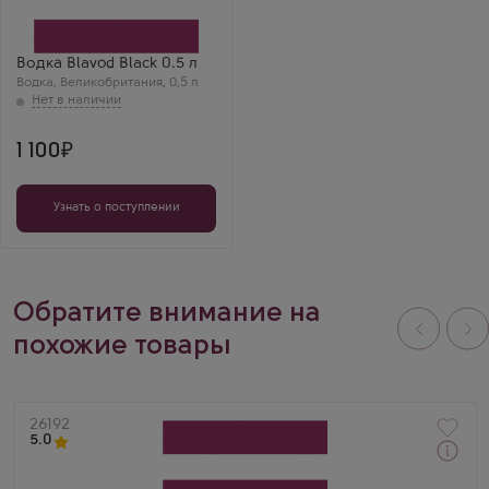
Distil
Бренд
Blavod
Водка Blavod Black 0.5 л
Водка
,
Великобритания
,
0,5 л
1 100
Узнать о поступлении
Обратите внимание на
похожие товары
Артикул
26192
5.0
Водка