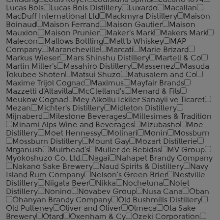
Chilsung
Louis Royer
Louisiana Spirits
Lucano 1894
Lucas Bols
Lucas Bols Distillery
Luxardo
Macallan
MacDuff International Ltd
Mackmyra Distillery
Maison
Boinaud
Maison Ferrand
Maison Gautier
Maison
Mauxion
Maison Prunier
Maker's Mark
Makers Mark
Malecon
Mallows Bottling
Malt'b Whiskey
MAP
Company
Marancheville
Marcati
Marie Brizard
Markus Wieser
Mars Shinshu Distillery
Martell & Co
Martin Miller's
Masahiro Distillery
Massenez
Masuda
Tokubee Shoten
Matsui Shuzo
Matusalem and Co
Maxime Trijol Cognac
Maximus
Mayfair Brands
Mazzetti d'Altavilla
McClelland's
Menard & Fils
Meukow Cognac
Mey Alkollu Ickiler Sanayii ve Ticaret
Mezan
Michter's Distillery
Midleton Distillery
Mijnaberd
Milestone Beverages
Millesimes & Tradition
Minami Alps Wine and Beverages
Mizubasho
Moe
Distillery
Moet Hennessy
Molinari
Monin
Mossburn
Mossburn Distillery
Mount Gay
Mozart Distillerie
Mrganush
Muirhead's
Muller de Bebidas
MV Group
Myokoshuzo Co. Ltd.
Nagai
Nahapet Brandy Company
Nakano Sake Brewery
Naud Spirits & Distillery
Navy
Island Rum Company
Nelson's Green Brier
Nestville
Distillery
Niigata Beer
Nikka
Nocheluna
Nolet
Distillery
Nonino
Novabev Group
Nusa Cana
Oban
Ohanyan Brandy Company
Old Bushmills Distillery
Old Pulteney
Oliver and Oliver
Olmeca
Ota Sake
Brewery
Otard
Oxenham & Cy
Ozeki Corporation