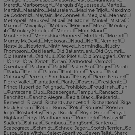
Magic Tree
Malibu
Mallows
Malt B
Manhattan
Marett
Marlborough
Marquis d'Aguesseau
Martell
Martini
Masahiro
Matusalem
Maxime Trijol
Maxximo
de Codorniz
Mayfair
McConnell's
Medjida
Menard
Metropoli
Meukow
Midai
Millstone
Minke
Mistral
Mixtura
Miyagikyo
Mobius
Moisans
Moko
Monkey
47
Monkey Shoulder
Monnet
Mont Blanc
Montelobos
Moonshine Runners
Mortlach
Mozart
Murray McDavid
Myokosan
Naud
Neft
Nemiroff
Nestville
Newton
Ninth Wave
Normindia
Nucky
Thompson
OakHeart
Old Ballantruan
Old Gyumri
Old Hunter's
Old Mull
Old Pilot's
Old Smuggler
Omar
Onza
Ora
Orloff
Orran
Orthodox
Osmoz
Oxenham
Pachuca
Paddy
Padre Azul
Pages
Parati
Parka
Passoa
Patron
Paul John
Pearse
Peat
Chimney
Perro de San Juan
Phraya
Pierre Ferrand
Pierre Vallet
Plantation
Planty
Powers
Presidente
Prince Hubert de Polignac
Prohibido
Proud Irish
Puni
Puntacana Club
Radeberger
Rampur
Rancado
Ranchitos
Rancho Alegre
Red & Black
Relicario
Remeslo
Ricard
Richard Chancellor
Richardson
Riga
Black Balsam
Robert Burns
Roku
Romios
Rooster
Rojo
Roshel Bay
Royal Brackla
Royal Green
Royal
Highland
Royal Ranthambore
Rumundo
Rustaveli
Sadler's
Saimaa
Sambuca
SangSom
Santero
Scapegrace
Schmidt
Schnee Jager
Scotch Terrier
Se
Busca
Sea Witch
Select Aperitivo
Seven Tails
Shark