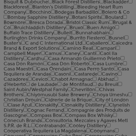
Bisquit & Dubouche
Black Forest Distillers
Blackadder
Blackforest
Blanton's Distilling
Bleeding Heart Rum
Company
Bocchino
Bodegas Barbadillo
Bolero & Co
Bombay Sapphire Distillery
Botani Spirits
Boulard
Bowmore
Bresca Dorada
Bristol Classic Rum
Brugal &
Co
Bruichladdich Distillery
Bruxo
Buen Amigo
Buffalo Trace Distillery
Bulleit
Bunnahabhain
Burlington Drinks Company
Burrito Fiestero
Busnel
Buster's
C and C International Ltd
Caballero
Caicedra
Brand & Export Solutions
Camino Real
Campari
Campbell Mayer
Camus
Caney
Canti
Caol Ila
Distillery
Cardhu
Casa Armando Guillermo Prieto
Casa Don Ramon
Casa Don Roberto
Casa Lumbre
Casa Maestri
Casa Orendain
Casa Perro Santo
Casa
Tequilera de Arandas
Casoni
Castarede
Cavino
Cazadores
Cevico
Chabot Armagnac
Abkhaz
d'Heberto
de Laubade
de Montifaud
du Breuil
Saint Aubin/Westphal Family
Chevrillon
Chivas
Brothers
Chiyomusubi Sake Brewery
Choya Umeshu
Christian Drouin
Cidrerie de la Brique
City of London
Clase Azul
Clonakilty
Clonakilty Distillery
Clynelish
Distillery
Cognac Ferrand
Compagnie des Produits de
Gascogne
Compass Box
Compass Box Whisky
Conecuh Brands
Consultoria. Mezcales y Agaves Metl
S.P.R. de R.L.
Contrabando
Cooley Distillery
Cooperativa Tequilera La Magdalena
Cooymans