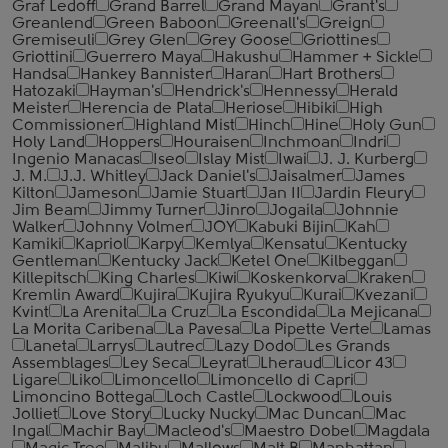
Graf Ledoff
Grand Barrel
Grand Mayan
Grant's
Greanlend
Green Baboon
Greenall's
Greign
Gremiseuli
Grey Glen
Grey Goose
Griottines
Griottini
Guerrero Maya
Hakushu
Hammer + Sickle
Handsa
Hankey Bannister
Haran
Hart Brothers
Hatozaki
Hayman's
Hendrick's
Hennessy
Herald
Meister
Herencia de Plata
Heriose
Hibiki
High
Commissioner
Highland Mist
Hinch
Hine
Holy Gun
Holy Land
Hoppers
Houraisen
Inchmoan
Indri
Ingenio Manacas
Iseo
Islay Mist
Iwai
J. J. Kurberg
J. M.
J.J. Whitley
Jack Daniel's
Jaisalmer
James
Kilton
Jameson
Jamie Stuart
Jan II
Jardin Fleury
Jim Beam
Jimmy Turner
Jinro
Jogaila
Johnnie
Walker
Johnny Volmer
JOY
Kabuki Bijin
Kah
Kamiki
Kapriol
Karpy
Kemlya
Kensatu
Kentucky
Gentleman
Kentucky Jack
Ketel One
Kilbeggan
Killepitsch
King Charles
Kiwi
Koskenkorva
Kraken
Kremlin Award
Kujira
Kujira Ryukyu
Kurai
Kvezani
Kvint
La Arenita
La Cruz
La Escondida
La Mejicana
La Morita Caribena
La Pavesa
La Pipette Verte
Lamas
Laneta
Larrys
Lautrec
Lazy Dodo
Les Grands
Assemblages
Ley Seca
Leyrat
Lheraud
Licor 43
Ligare
Liko
Limoncello
Limoncello di Capri
Limoncino Bottega
Loch Castle
Lockwood
Louis
Jolliet
Love Story
Lucky Nucky
Mac Duncan
Mac
Ingal
Machir Bay
Macleod's
Maestro Dobel
Magdala