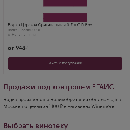
Tsarskaja Original в подарочной коробке
Производитель
Ладога
Бренд
Царская
Регион
Водка Царская Оригинальная 0.7 л Gift Box
Санкт-Петербург
Водка
,
Россия
,
0,7 л
Мирон Власов
Водка этой марки - просто сказка! Она имеет
неповторимый вкус и аромат, который заставляет
меня возвращаться к ней снова и снова.
от 948
Узнать о поступлении
Продажи под контролем ЕГАИС
Водка производства Великобритания объемом 0,5 в
Москве по ценам за 1 100 ₽ в магазинах Winemore
Выбрать винотеку