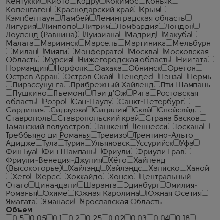
Кентукки
Киото
Кодру
Кокимбо
Коньяк
Копенгаген
Краснодарский край
Крым
Кэмпбелтаун
Ламбей
Ленинградская область
Лигурия
Лимпопо
Литрим
Ломбардия
Лондон
Лоуленд (Равнина)
Луизиана
Мадрид
Макуба
Малага
Мариинск
Марсель
Мартиника
Мельбурн
Милан
Мияги
Монферрато
Москва
Московская
Область
Мурсия
Нижегородская область
Ниигата
Нормандия
Норфолк
Оахака
Обнинск
Орегон
Остров Арран
Остров Скай
Пенедес
Пенза
Пермь
Пирассунунга
Прибрежный Хайленд
Пти Шампань
Пушкино
Пьемонт
Пэи д'Ож
Рига
Ростовская
область
Роэро
Сан-Паулу
Санкт-Петербург
Сардиния
Сидзуока
Сицилия
Скай
Спейсайд
Ставрополь
Ставропольский край
Страна Басков
Таманский полуостров
Ташкент
Теннесси
Тоскана
Треббьяно ди Романья
Тревизо
Трентино-Альто
Адидже
Тула
Турин
Ульяновск
Уссурийск
Уфа
Фин Буа
Фин Шампань
Фриули
Фриули Грав
Фриули-Венеция-Джулия
Хёго
Хайленд
(Высокогорье)
Хайлэнд
Хайлэндс
Халиско
Ханой
Хего
Херес
Хоккайдо
Хонсю
Центральный
Отаго
Цинандали
Шаранта
Эдинбург
Эмилия-
Романья
Эхиме
Южная Каролина
Южная Осетия
Ямагата
Яманаси
Ярославская Область
Объем
0.5
0.05
0.1
0.2
0.25
0.02
0.03
0.04
0.18