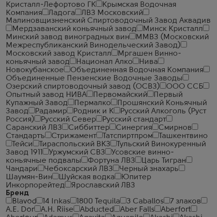
Кристалл-Лефортово ГК
Крымская Водочная
Компания
Ладога
ЛВЗ Московский
Малиновщизненский Спиртоводочный Завод Аквадив
Мердзаванский коньячный завод
Минск Кристалл
Минский завод виноградных вин
ММВЗ (Московский
Межреспубликанский Винодельческий Завод)
Московский завод Кристалл
Мргашен Винно-
коньячный завод
Национал Алко
Нива
Новокубанское
Объединенная Водочная Компания
Объединенные Пензенские Водочные Заводы
Озерский спиртоводочный завод (ОСВЗ)
ООО ССБ
Опытный завод НИВА
Первомайский
Первый
Купажный Завод
Пермалко
Прошянский Коньячный
Завод
Радамир
Родник и К
Русский Алкоголь (Руст
Россия)
Русский Север
Русский стандарт
Саранский ЛВЗ
Сиббиттер
Синергия
Смирнов
Стандартъ
Стрижамент
Татспиртпром
Ташкентвино
Тейси
Тираспольский ВКЗ
Тульский Винокуренный
Завод 1911
Уржумский СВЗ
Усовские винно-
коньячные подвалы
Фортуна ЛВЗ
Царь Тигран
Чандари
Чебоксарский ЛВЗ
Черный знахарь
Шаумян-Вин
Шуйская водка
Юпитер
Инкорпорейтед
Ярославский ЛВЗ
Бренд
Blavod
14 Inkas
1800 Tequila
3 Caballos
7 злаков
A.E. Dor
A.H. Riise
Abducted
Aber Falls
Aberfort