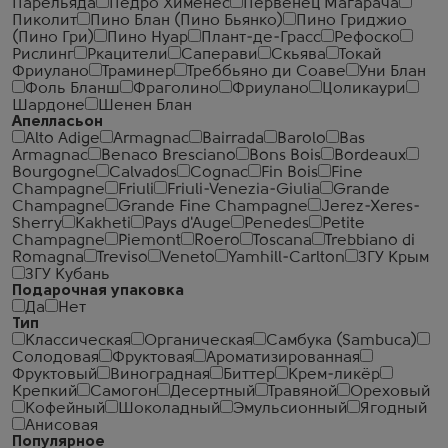
Парельяда
Педро Хименес
Первенец Магарача
Пиколит
Пино Блан (Пино Бьянко)
Пино Гриджио
(Пино Гри)
Пино Нуар
Плант-де-Грасс
Рефоско
Рислинг
Ркацители
Саперави
Скьява
Токай
Фриулано
Траминер
Треббьяно ди Соаве
Уни Блан
Фоль Бланш
Фраголино
Фриулано
Цоликаури
Шардоне
Шенен Блан
Апелласьон
Alto Adige
Armagnac
Bairrada
Barolo
Bas
Armagnac
Benaco Bresciano
Bons Bois
Bordeaux
Bourgogne
Calvados
Cognac
Fin Bois
Fine
Champagne
Friuli
Friuli-Venezia-Giulia
Grande
Champagne
Grande Fine Champagne
Jerez-Xeres-
Sherry
Kakheti
Pays d'Auge
Penedes
Petite
Champagne
Piemont
Roero
Toscana
Trebbiano di
Romagna
Treviso
Veneto
Yamhill-Carlton
ЗГУ Крым
ЗГУ Кубань
Подарочная упаковка
Да
Нет
Тип
Классическая
Органическая
Самбука (Sambuca)
Солодовая
Фруктовая
Ароматизированная
Фруктовый
Виноградная
Биттер
Крем-ликёр
Крепкий
Самогон
Десертный
Травяной
Ореховый
Кофейный
Шоколадный
Эмульсионный
Ягодный
Анисовая
Популярное