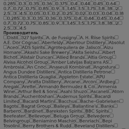
0.285
0.3
0.35
0.36
0.375
0.4
0.44
0.45
0.64
0.7
0.72
0.75
0.85
0.9
1
1.45
1.5
1.75
1.8
18
2
2.5
3
4.5
0.05
0.1
0.2
0.25
0.02
0.03
0.04
0.18
0.285
0.3
0.35
0.36
0.375
0.4
0.44
0.45
0.64
0.7
0.72
0.75
0.85
0.9
1
1.45
1.5
1.75
1.8
18
2
2.5
3
4.5
Производитель
Distil
327 Spirits
A. de Fussigny
A. H. Riise Spirits
A.E. Dor Cognac
Aberfeldy
Aberlour Distillery
Absolut
Aceo
ADS Spirits
Agrotequilera de Jalisco
Aizu
Homare
Akashi Sake Brewery
Akita Seishu
Albert
Bichot
Alistair Duncan
Allied Brands
Altia Group
Alvisa Alcohol Group
Amber Latvijas Balzams AS
Ambrosia
An Cnoc
Anaseuli Kombinat
Angostura
Angus Dundee Distillers
Antica Distilleria Petrone
Antica Distilleria Quaglia
Appleton Estate
APU
Company
Aratta Distillery
Arcane
Arcon
Ardbeg
Aregak
Arette
Armando Bermudez & Co
Armenia
Wine
Arthur Bell & Sons
Asahi Shuzo
Ascaneli
Atom
Brands
Auchentoshan
Audemus Spirits
Bacardi
Limited
Bacardi Martini
Bacchus
Bache-Gabrielsen
Bagots
Bagrat Group
Baileys
Ballantine's
Banks
Barbero
Bardinet
Bareksten Spirits
BBC Spirits
Beefeater
Bellevoye
Beluga Group
Belvedere
Belvingroup
Beniamino Maschio
Benriach
Bepi
Tosolini
Berry Brothers & Rudd
Beveland Distillers