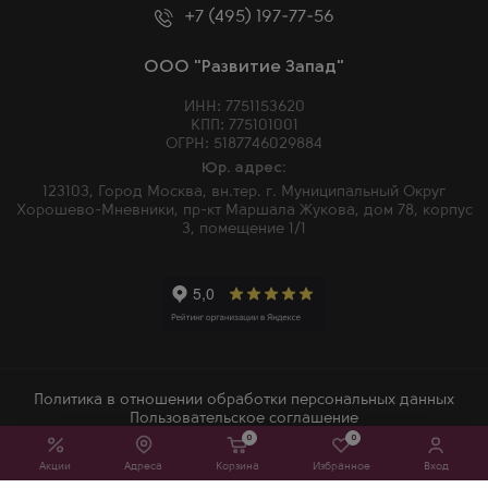
+7 (495) 197-77-56
ООО "Развитие Запад"
ИНН: 7751153620
КПП: 775101001
ОГРН: 5187746029884
Юр. адрес:
123103, Город Москва, вн.тер. г. Муниципальный Округ
Хорошево-Мневники, пр-кт Маршала Жукова, дом 78, корпус
3, помещение 1/1
Политика в отношении обработки персональных данных
Пользовательское соглашение
0
0
2026 © Winemore – Магазин алкогольных напитков в Москве
Акции
Адреса
Корзина
Избранное
Вход