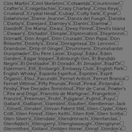
Clos Martin
Cool Skeleton
Cotswolds
Couronnier
Crafter's
Craigellachie
Crazy Charley
Cross Keys
Cruxland
Crystal Head
Cubay
Cutty Sark
Cynar
Dalwhinnie
Dame Jeanne
Danza del Fuego
Danzka
Darby's
Darejani
Darnley's
Daron
Darrow
Davidoff
De Marsy
Deau
Deep Forest
Devil's Island
Dewar's
Dictador
Dimple
Diplomatico
Disaronno
Domwill
Don Angel
Don Cruzado
Don Papa
Don
Roberto
Doorly's
Dora
Doragrossa
Dr. Lennon
Drambuie
Drop of Ginger
Drummers
Drumshanbo
Gunpowder
Du Pere Laize
Dupuy
Eddu
Eden
Garden
Edgar Sopper
Edinburgh Gin
El Bandido
Negro
El Destilador
El Dorado
El Jimador
Elad'Or
Eldermen
Elit
Embargo
Embassy Club
English Park
English Whisky
Espanta Espiritus
Espolon
Esprit
Organic
Etsu
Facundo
Fernet Antico
Fernet Branca
Fernet Vittone
Fifty Pounds
Finist
Finka
Finlandia
Finsky
Five Decades Tomintoul
Flor de Cana
Fowler's
Fox and Dogs
Francois de Martignac
Frangelico
Franzini
Freeman
Fruto
Fujigane
Fujimi
Fuyu
Gallant
Galliano
Gambini
Gautier
Gentleman Jack
Gineti
Ginster
Girvan Patent Still
Glen Clyde
Glen
Colt
Glen Forest
Glen Keith
Glen Kirk
Glen Scotia
Glen Silver's
Glendale
Glendronach
Glenfarclas
Glenfiddich
Glengarry
Glenglassaugh
Glengoyne
Glenrothes
Golani
Golden Horse
Goral
Gordon's