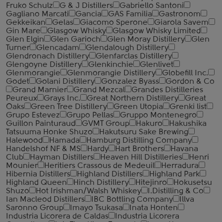
Fruko Schulz
G & J Distillers
Gabriello Santoni
Gagliano Marcati
Gancia
GAS Familia
Gastronom
Gekkeikan
Gelas
Giacomo Sperone
Giarola Savem
Gin Mare
Glasgow Whisky
Glasgow Whisky Limited
Glen Elgin
Glen Garioch
Glen Moray Distillery
Glen
Turner
Glencadam
Glendalough Distillery
Glendronach Distillery
Glenfarclas Distillery
Glengoyne Distillery
Glenkinchie
Glenlivet
Glenmorangie
Glenmorangie Distillery
Globefill Inc.
Godet
Golani Distillery
Gonzalez Byass
Gordon & Co
Grand Marnier
Grand Mezcal
Grandes Distilleries
Peureux
Grays Inc.
Great Northern Distillery
Great
Oaks
Green Tree Distillery
Green Utopia
Grenki list
Grupo Estevez
Grupo Pellas
Gruppo Montenegro
Guillon Painturaud
GVMT Group
Hakuro
Hakushika
Tatsuuma Honke Shuzo
Hakutsuru Sake Brewing
Halewood
Hamada
Hamburg Distilling Company
Handelshof NF & MS
Hardy
Hart Brothers
Havana
Club
Hayman Distillers
Heaven Hill Distilleries
Henri
Mounier
Heritiers Crassous de Medeuil
Herradura
Hibernia Distillers
Highland Distillers
Highland Park
Highland Queen
Hinch Distillery
Hitejinro
Hokusetsu
Shuzo
Hot Irishman/Walsh Whiskey
I.Distilling & Co
Ian Macleod Distillers
IBC Bottling Company
Illva
Saronno Group
Imayo Tsukasa
Inata Honten
Industria Licorera de Caldas
Industria Licorera