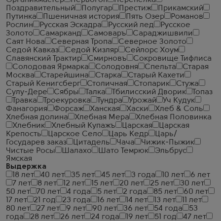
Органикмастер
Первогон
Перепелка
Поздравительный
Полугар
Престиж
Прикамский
Путинка
Пшеничная история
Пять Озер
Романов
Рослин
Русская Эскадра
Русский лед
Русское
Золото
Самарканд
Самоваръ
Сараджишвили
Саят Нова
Северная Тропа
Северное Золото
Седой Кавказ
Седой Кизляр
Сейлорс Хоум
Славянский Трактир
Смирновъ
Сокровище Тифлиса
Солодовая Ярмарка
Солодовня
Спельта
Старая
Москва
Старейшина
Старка
Старый Кахети
Старый Кенигсберг
Столичная
Стопарик
Стужа
Сулу-Дере
Сябры
Талка
Тбилисский Дворик
Топаз
Травка
Троекуровка
Тундра
Урожай
Уч Кудук
Фанагория
Форсаж
Ханская
Хаски
Хлеб & Соль
Хлебная долина
Хлебная Мера
Хлебная Половинка
Хлебник
Хлебный Купажъ
Царская
Царская
Крепость
Царское Село
Царь Кедр
Царь/
Государев заказ
Цитадель
Чача
Чижик-Пыжик
Чистые Росы
Шалахо
Шато Темрюк
Эльбрус
Ямская
Выдержка
18 лет
40 лет
35 лет
45 лет
3 года
10 лет
6 лет
7 лет
8 лет
12 лет
15 лет
20 лет
25 лет
30 лет
50 лет
70 лет
4 года
5 лет
2 года
85 лет
60 лет
17 лет
21 год
23 года
16 лет
14 лет
13 лет
11 лет
80 лет
27 лет
9 лет
90 лет
36 лет
54 года
53
года
28 лет
26 лет
24 года
19 лет
51 год
47 лет