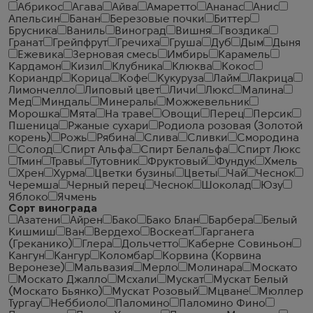
Абрикос
Агава
Айва
Амаретто
Ананас
Анис
Апельсин
Банан
Березовые почки
Биттер
Брусника
Ваниль
Виноград
Вишня
Гвоздика
Гранат
Грейпфрут
Гречиха
Груша
Дуб
Дым
Дыня
Ежевика
Зерновая смесь
Имбирь
Карамель
Кардамон
Кизил
Клубника
Клюква
Кокос
Кориандр
Корица
Кофе
Кукуруза
Лайм
Лакрица
Лимончелло
Липовый цвет
Личи
Люкс
Малина
Мед
Миндаль
Минералы
Можжевельник
Морошка
Мята
На траве
Овощи
Перец
Персик
Пшеница
Ржаные сухари
Родиола розовая (Золотой
корень)
Рожь
Рябина
Слива
Сливки
Смородина
Солод
Спирт Альфа
Спирт Белальфа
Спирт Люкс
Тмин
Травы
Тутовник
Фруктовый
Фундук
Хмель
Хрен
Хурма
Цветки бузины
Цветы
Чай
Чеcнок
Черемша
Черный перец
Чеснок
Шоколад
Юзу
Яблоко
Ячмень
Сорт винограда
Азатени
Айрен
Бако
Бако Блан
Барбера
Белый
Кишмиш
Ван
Вердехо
Воскеат
Гарганега
(Греканико)
Глера
Дольчетто
Каберне Совиньон
Кангун
Кангур
Коломбар
Корвина (Корвина
Веронезе)
Мальвазия
Мерло
Молинара
Москато
Москато Джалло
Мсхали
Мускат
Мускат Белый
(Москато Бьянко)
Мускат Розовый
Мцване
Мюллер
Тургау
Неббиоло
Паломино
Паломино Фино