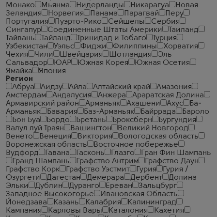
Монако
Мьянма
Нидерланды
Никарагуа
Новая
Зеландия
Норвегия
Панама
Парагвай
Перу
Португалия
Пуэрто-Рико
Сейшелы
Сербия
Сингапур
Соединенные Штаты Америки
Таиланд
Тайвань
Тайланд
Тринидад и Тобаго
Турция
Узбекистан
Уэльс
Фиджи
Филиппины
Хорватия
Чехия
Чили
Швейцария
Шотландия
Эль
Сальвадор
ЮАР
Южная Корея
Южная Осетия
Ямайка
Япония
Регион
Абруа
Аидзу
Айла
Алтайский край
Амазония
Амстердам
Андалусия
Анжера
Араратская Долина
Армавирский район
Арманьяк
Ахашени
Ахус
Ба-
Арманьяк
Бавария
Баз-Арманьяк
Байррада
Бароло
Бон Буа
Бордо
Бретань
Броксберн
Бургундия
Валул луй Траян
Вашингтон
Великий Новгород
Венето
Венеция
Виктория
Вологодская область
Воронежская область
Восточное побережье
Вудфорд
Гавана
Гасконь
Глазго
Гран Фин Шампань
Гранд Шампань
Графство Антрим
Графство Даун
Графство Корк
Графство Уэстмит
Гурия
Гурия /
Озургети
Дагестан
Демерара
Дербент
Долина
Эльки
Дублин
Дуранго
Ереван
Зальцбург
Западное Высокогорье
Ивановская Область
Йонедзава
Казань
Калабрия
Калининград
Кампания
Карловы Вары
Каталония
Кахетия