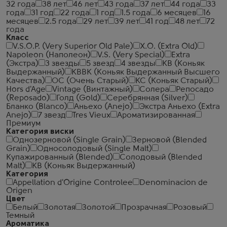
32 года
38 лет
46 лет
43 года
37 лет
44 года
33
года
31 год
22 года
1 год
1.5 года
6 месяцев
16
месяцев
2.5 года
29 лет
39 лет
41 год
48 лет
72
года
Класс
V.S.O.P. (Very Superior Old Pale)
X.O. (Extra Old)
Napoleon (Наполеон)
V.S. (Very Special)
Extra
(Экстра)
3 звезды
5 звезд
4 звезды
КВ (Коньяк
Выдержанный)
КВВК (Коньяк Выдержанный Высшего
Качества)
ОС (Очень Старый)
КС (Коньяк Старый)
Hors d'Age
Vintage (Винтажный)
Солера
Репосадо
(Reposado)
Голд (Gold)
Серебрянная (Silver)
Бланко (Blanco)
Аньехо (Anejo)
Экстра Аньехо (Extra
Anejo)
7 звезд
Tres Vieux
Ароматизированная
Премиум
Категория виски
Однозерновой (Single Grain)
Зерновой (Blended
Grain)
Односолодовый (Single Malt)
Купажированный (Blended)
Солодовый (Blended
Malt)
КВ (Коньяк Выдержанный)
Категория
Appellation d'Origine Controlee
Denominacion de
Origen
Цвет
Белый
Золотая
Золотой
Прозрачная
Розовый
Темный
Ароматика