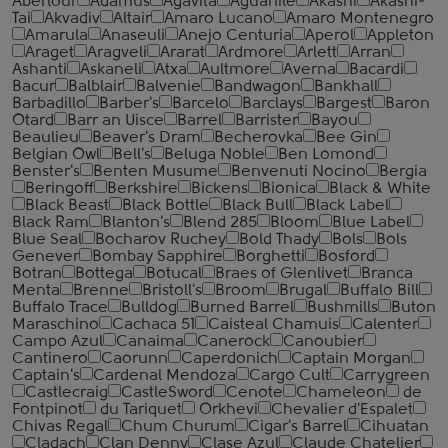
Aberlour
Adamus
Agavita
Aguanile
Akashi
Akashi-
Tai
Akvadiv
Altair
Amaro Lucano
Amaro Montenegro
Amarula
Anaseuli
Anejo Centuria
Aperol
Appleton
Araget
Aragveli
Ararat
Ardmore
Arlett
Arran
Ashanti
Askaneli
Atxa
Aultmore
Averna
Bacardi
Bacur
Balblair
Balvenie
Bandwagon
Bankhall
Barbadillo
Barber's
Barcelo
Barclays
Bargest
Baron
Otard
Barr an Uisce
Barrel
Barrister
Bayou
Beaulieu
Beaver's Dram
Becherovka
Bee Gin
Belgian Owl
Bell's
Beluga Noble
Ben Lomond
Benster's
Benten Musume
Benvenuti Nocino
Bergia
Beringoff
Berkshire
Bickens
Bionica
Black & White
Black Beast
Black Bottle
Black Bull
Black Label
Black Ram
Blanton's
Blend 285
Bloom
Blue Label
Blue Seal
Bocharov Ruchey
Bold Thady
Bols
Bols
Genever
Bombay Sapphire
Borghetti
Bosford
Botran
Bottega
Botucal
Braes of Glenlivet
Branca
Menta
Brenne
Bristoll's
Broom
Brugal
Buffalo Bill
Buffalo Trace
Bulldog
Burned Barrel
Bushmills
Buton
Maraschino
Cachaca 51
Caisteal Chamuis
Calenter
Campo Azul
Canaima
Canerock
Canoubier
Cantinero
Caorunn
Caperdonich
Captain Morgan
Captain's
Cardenal Mendoza
Cargo Cult
Carrygreen
Castlecraig
CastleSword
Cenote
Chameleon
de
Fontpinot
du Tariquet
Orkhevi
Chevalier d'Espalet
Chivas Regal
Chum Churum
Cigar's Barrel
Cihuatan
Cladach
Clan Denny
Clase Azul
Claude Chatelier