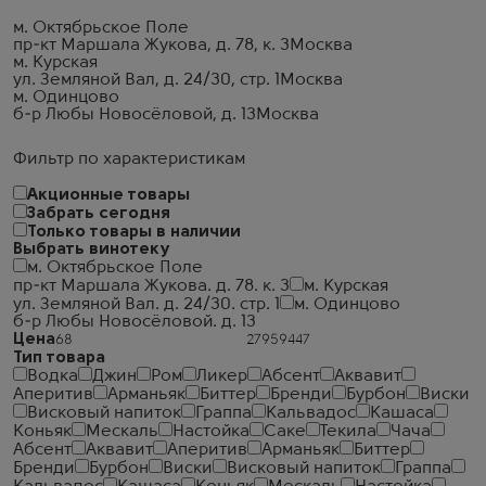
м. Октябрьское Поле
пр-кт Маршала Жукова, д. 78, к. 3
Москва
м. Курская
ул. Земляной Вал, д. 24/30, стр. 1
Москва
м. Одинцово
б-р Любы Новосёловой, д. 13
Москва
Фильтр по характеристикам
Акционные товары
Забрать сегодня
Только товары в наличии
Выбрать винотеку
м. Октябрьское Поле
пр-кт Маршала Жукова. д. 78. к. 3
м. Курская
ул. Земляной Вал. д. 24/30. стр. 1
м. Одинцово
б-р Любы Новосёловой. д. 13
Цена
Тип товара
Водка
Джин
Ром
Ликер
Абсент
Аквавит
Аперитив
Арманьяк
Биттер
Бренди
Бурбон
Виски
Висковый напиток
Граппа
Кальвадос
Кашаса
Коньяк
Мескаль
Настойка
Саке
Текила
Чача
Абсент
Аквавит
Аперитив
Арманьяк
Биттер
Бренди
Бурбон
Виски
Висковый напиток
Граппа