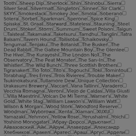
Tooth
Sheep Dip
Sherlock
Shin
Shinobu
Sierra
Silver Seal
Silvermalt
Singleton
Sinner
Sir Clark
SKYY
Smokestack
Smokey Joe
Smola
Soberano
Solera
Sorbet
Sparkman
Sperone
Spice King
Spisska
St. Graal
Starward
Stateless
Stauning
Steel
Drum
Stoker
Storm
Summum
Sweet Poison
Taigun
Taisteal
Takamaka
Taketsuru
Tamdhu
Tanglin
Tatra
Balsam
Tavern Hound
Tbilisoba
Tchaikovsky
Tengumai
Tenjaku
The Botanist
The Busker
The
Dead Rabbit
The Galtee Mountain Boy
The Glenlee
The Hive
The Kurayoshi
The London №1
The
Observatory
The Peat Monster
The San-In
The
Whistler
The Wild Bunch
Three Scottish Brothers
Tigranakert
Tio Toto
Tito's
Togouchi
Toki
Tomintoul
Torabhaig
Tres Erres
Trois Rivieres
Trouble Maker
Tsukinokatsura
Tullamore Dew
Unique Collection
Urakasumi Brewery
Vaccari
Vana Tallinn
Varadero
Vecchia Romagna
Veroni
Viejo de Caldas
Villa Giusti
Villa Maestrini
Volcan De Mi Tierra
Warner's
White
Gold
White Stag
William Lawson's
William Watt
Wilson & Morgan
Wood Stork
Woodford Reserve
Woodman
Wyborowa
Xenta
Xiaman
XUXU
Yamazaki
Yehmon
Yellow Rose
Yerushalmi
Yoichi
Yoshino Monogatari
Абрау-Дюрсо
Адъютант
Айвазовский
Айк
Айрум
Алаверди
Александр
Хлебников
Аракел
Аратес
Араш
Аргус
Ардели