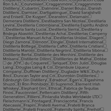
Coquerel
Corporacion Cuba Ron
Corporacion Cuba
Ron S.A.
Courvoisier
Cragganmore
Cragganmore
Distillery
Cubaron
Dalmore
Daniel Bouju
Danish
Distillers
Darroze
Dartigalongue
David Sarajishvili
and Eniseli
De Kuyper
Deanston
Delamain
Demerara Distillers
Destiladora San Nicolas
Destilaria
Levira
Destileria Colombiana
Destileria Espiritu Andino
Destileria Santa Lucia
Destileria Sierra
Destileria y
Bodega Abasolo
Destilerias Acha
Destilerias Campeny
Destilerias Manuel Acha
Destilerias Unidas
Diageo
Diego Zamora
Dilmoor
Dingle
Distell International
Distilleria Bottega
Distilleria Caffo
Distilleria Cristiani
Distilleria Marolo
Distilleria Negroni
Distilleria Sibona
Distillerie Berta
Distillerie des Menhirs
Distillerie des
Moisans
Distillerie Dillon
Distilleries de Matha
Dobbe
de JOY
du Coquerel
Tariquet
Don Julio
Douglas
Laing
Douglas Laing & Co
Drambuie Liqueur
Company
Dufftown Distillery
Dugladze W&S
Duh u
Boci
Duncan Taylor and Co
Dunrobin Distilleries
Edinburgh Gin Distillery
Edradour
Egan's
Eigashima
Shuzo
El Ron Prohibido
El Supremo
Element Irish
Whiskey
Elephant Gin
Ethical
Fabrica de Tequilas
Finos
Fauconnier
Fettercairn Distillery
Fifth
Generation
Filliers
Finlandia Vodka Worldwide LTD
Fleischmann's
Fontagard
Franciacorta
Francis
Abecassis
Frapin
Fratelli Averna
Fratelli Branca
Distillerie
Fratelli ‎Francoli
Fraternity Spirits
Freihof