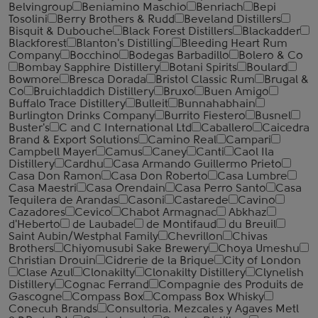
Belvingroup
Beniamino Maschio
Benriach
Bepi
Tosolini
Berry Brothers & Rudd
Beveland Distillers
Bisquit & Dubouche
Black Forest Distillers
Blackadder
Blackforest
Blanton's Distilling
Bleeding Heart Rum
Company
Bocchino
Bodegas Barbadillo
Bolero & Co
Bombay Sapphire Distillery
Botani Spirits
Boulard
Bowmore
Bresca Dorada
Bristol Classic Rum
Brugal &
Co
Bruichladdich Distillery
Bruxo
Buen Amigo
Buffalo Trace Distillery
Bulleit
Bunnahabhain
Burlington Drinks Company
Burrito Fiestero
Busnel
Buster's
C and C International Ltd
Caballero
Caicedra
Brand & Export Solutions
Camino Real
Campari
Campbell Mayer
Camus
Caney
Canti
Caol Ila
Distillery
Cardhu
Casa Armando Guillermo Prieto
Casa Don Ramon
Casa Don Roberto
Casa Lumbre
Casa Maestri
Casa Orendain
Casa Perro Santo
Casa
Tequilera de Arandas
Casoni
Castarede
Cavino
Cazadores
Cevico
Chabot Armagnac
Abkhaz
d'Heberto
de Laubade
de Montifaud
du Breuil
Saint Aubin/Westphal Family
Chevrillon
Chivas
Brothers
Chiyomusubi Sake Brewery
Choya Umeshu
Christian Drouin
Cidrerie de la Brique
City of London
Clase Azul
Clonakilty
Clonakilty Distillery
Clynelish
Distillery
Cognac Ferrand
Compagnie des Produits de
Gascogne
Compass Box
Compass Box Whisky
Conecuh Brands
Consultoria. Mezcales y Agaves Metl