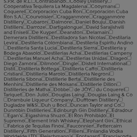
S.P.R. de R.L.
Contrabando
Cooley Distillery
Cooperativa Tequilera La Magdalena
Cooymans
Coquerel
Corporacion Cuba Ron
Corporacion Cuba
Ron S.A.
Courvoisier
Cragganmore
Cragganmore
Distillery
Cubaron
Dalmore
Daniel Bouju
Danish
Distillers
Darroze
Dartigalongue
David Sarajishvili
and Eniseli
De Kuyper
Deanston
Delamain
Demerara Distillers
Destiladora San Nicolas
Destilaria
Levira
Destileria Colombiana
Destileria Espiritu Andino
Destileria Santa Lucia
Destileria Sierra
Destileria y
Bodega Abasolo
Destilerias Acha
Destilerias Campeny
Destilerias Manuel Acha
Destilerias Unidas
Diageo
Diego Zamora
Dilmoor
Dingle
Distell International
Distil
Distilleria Bottega
Distilleria Caffo
Distilleria
Cristiani
Distilleria Marolo
Distilleria Negroni
Distilleria Sibona
Distillerie Berta
Distillerie des
Menhirs
Distillerie des Moisans
Distillerie Dillon
Distilleries de Matha
Dobbe
de JOY
du Coquerel
Tariquet
Don Julio
Douglas Laing
Douglas Laing & Co
Drambuie Liqueur Company
Dufftown Distillery
Dugladze W&S
Duh u Boci
Duncan Taylor and Co
Dunrobin Distilleries
Edinburgh Gin Distillery
Edradour
Egan's
Eigashima Shuzo
El Ron Prohibido
El
Supremo
Element Irish Whiskey
Elephant Gin
Ethical
Fabrica de Tequilas Finos
Fauconnier
Fettercairn
Distillery
Fifth Generation
Filliers
Finlandia Vodka
Worldwide LTD
Fleischmann's
Fontagard
Franciacorta