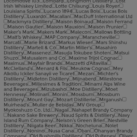
Locomotive 103
Lombard
Longmorn Distillery
Lost
Irish Whiskey Limited
Lotte Chilsung
Louis Royer
Louisiana Spirits
Lucano 1894
Lucas Bols
Lucas Bols
Distillery
Luxardo
Macallan
MacDuff International Ltd
Mackmyra Distillery
Maison Boinaud
Maison Ferrand
Maison Gautier
Maison Mauxion
Maison Prunier
Maker's Mark
Makers Mark
Malecon
Mallows Bottling
Malt'b Whiskey
MAP Company
Marancheville
Marcati
Marie Brizard
Markus Wieser
Mars Shinshu
Distillery
Martell & Co
Martin Miller's
Masahiro
Distillery
Massenez
Masuda Tokubee Shoten
Matsui
Shuzo
Matusalem and Co
Maxime Trijol Cognac
Maximus
Mayfair Brands
Mazzetti d'Altavilla
McClelland's
Menard & Fils
Meukow Cognac
Mey
Alkollu Ickiler Sanayii ve Ticaret
Mezan
Michter's
Distillery
Midleton Distillery
Mijnaberd
Milestone
Beverages
Millesimes & Tradition
Minami Alps Wine
and Beverages
Mizubasho
Moe Distillery
Moet
Hennessy
Molinari
Monin
Mossburn
Mossburn
Distillery
Mount Gay
Mozart Distillerie
Mrganush
Muirhead's
Muller de Bebidas
MV Group
Myokoshuzo Co. Ltd.
Nagai
Nahapet Brandy Company
Nakano Sake Brewery
Naud Spirits & Distillery
Navy
Island Rum Company
Nelson's Green Brier
Nestville
Distillery
Niigata Beer
Nikka
Nocheluna
Nolet
Distillery
Nonino
Nusa Cana
Oban
Ohanyan Brandy
Company
Old Bushmills Distillery
Old Pulteney
Oliver