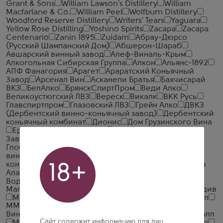
Grant & Sons
William Lawson's Distillery
William
Macfarlane & Co.
William Peel
Wolfburn Distillery
Woodford Reserve Distillery
Writers' Tears
Yaguara
Yellow Rose Distilling
Yoshino Spirits
Zacapa
Zacapa
Centenario
Zanin 1895
Zuidam
Абрау-Дюрсо
(Русский Шампанский Дом)
Абшерон-Шараб
Авшарский винный завод
Алеф-Виналь-Крым
Алкогольная Сибирская Группа
Алкон
Альянс-1892
АПФ Фанагория
Арагет
Араратский Коньячный
Завод
Арсенал Вин
Асканели Братья
Бахчисарай
ВКЗ
БелАлко
БрянскСпиртПром
Веди Алко
Великоустюгский ЛВЗ
Вереск
Викалк
ВКК Русь
Главспиртпром
Глазовский ЛВЗ
Грейн Алко
ДВКЗ
(Дербентский винно-коньячный завод)
Дербентский
коньячный комбинат
Дионис
Дом Грузинского Вина
Ерасхский винный завод
Ереванский Коньячный
Завод
Жемчужина Ставрополья
Иронсан
Итар
Глобал
Калужский Кристалл
КВКЗ (Коломенский
винно-коньячный завод)
КВС
Кизлярский
коньячный завод
Компания Алкогольных Напитков
18+
Алаверди
Кристалл-Лефортово ГК
Крымская
Водочная Компания
ЛВЗ Московский
Малиновщизненский Спиртоводочный Завод Аквадив
Мердзаванский коньячный завод
Минск Кристалл
ММВЗ (Московский Межреспубликанский
Винодельческий Завод)
Московский завод Кристалл
Сайт содержит информацию для лиц