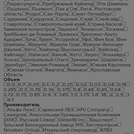
Пирассунунга
Прибрежный Хайленд
Пти Шампань
Пушкино
Пьемонт
Пэи д'Ож
Рига
Ростовская
область
Роэро
Сан-Паулу
Санкт-Петербург
Сардиния
Сидзуока
Сицилия
Скай
Спейсайд
Ставрополь
Ставропольский край
Страна Басков
Таманский полуостров
Ташкент
Теннесси
Тоскана
Треббьяно ди Романья
Тревизо
Трентино-Альто
Адидже
Тула
Турин
Уссурийск
Уфа
Фин Буа
Фин
Шампань
Фриули
Фриули Грав
Фриули-Венеция-
Джулия
Хёго
Хайленд (Высокогорье)
Хайлэнд
Хайлэндс
Халиско
Ханой
Хего
Херес
Хоккайдо
Хонсю
Центральный Отаго
Цинандали
Шаранта
Эдинбург
Эмилия-Романья
Эхиме
Южная Каролина
Южная Осетия
Ямагата
Яманаси
Ярославская
Область
Объем
0.5
0.7
0.05
0.1
0.2
0.25
0.02
0.03
0.04
0.18
0.285
0.3
0.35
0.36
0.375
0.4
0.44
0.45
0.64
0.72
0.75
0.85
0.9
1
1.45
1.5
1.75
1.8
18
2
2.5
3
4.5
Производитель
Альфа Люкс
Саранский ЛВЗ
APU Company
Синергия
Алкогольная Промышленная Компания
(АПК)
Русский Север
Globefill Inc.
Башспирт
Тульский Винокуренный Завод 1911
Татспиртпром
Novabev Group
Иткульский спиртзавод
КЛВЗ