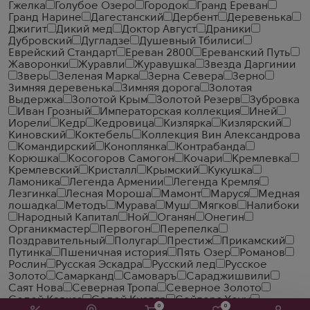
Гжелка
Голубое Озеро
Городок
Гранд Ереван
Гранд Нарине
Дагестанский
Дербент
Деревенька
Джигит
Дикий мед
Доктор Август
Драники
Дубровский
Дугладзе
Душевный Тбилиси
Еврейский Стандарт
Ереван 2800
Ереванский Путь
Жаворонки
Журавли
Журавушка
Звезда Даргинии
Зверь
Зеленая Марка
Зерна Севера
Зерно
Зимняя деревенька
Зимняя дорога
Золотая
Выдержка
Золотой Крым
Золотой Резерв
Зубровка
Иван Грозный
Императорская коллекция
Иней
Иорели
Кедр
Кедровица
Кизлярка
Кизлярский
Киновский
Коктебель
Коллекция Вин Александрова
Командирский
Коноплянка
Контрабанда
Корюшка
Косогоров Самогон
Кочари
Кремлевка
Кремлевский
Кристалл
Крымский
Кукушка
Ламоника
Легенда Армении
Легенда Кремля
Лезгинка
Лесная Мороша
Мамонт
Маруся
Медная
лошадка
Методъ
Мурава
Муш
Мягков
Налибоки
Народный Капитал
Ной
Оганян
Онегин
Органикмастер
Первогон
Перепелка
Поздравительный
Полугар
Престиж
Прикамский
Путинка
Пшеничная история
Пять Озер
Романов
Рослин
Русская Эскадра
Русский лед
Русское
Золото
Самарканд
Самоваръ
Сараджишвили
Саят Нова
Северная Тропа
Северное Золото
Седой Кавказ
Седой Кизляр
Сейлорс Хоум
0
0