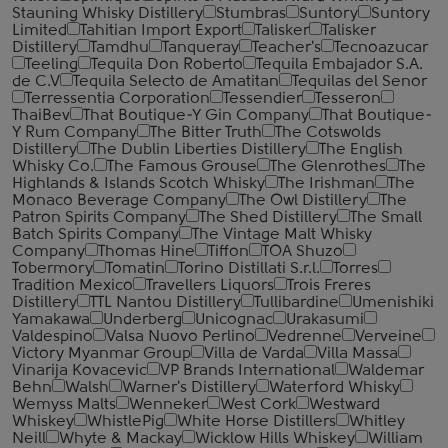
Stauning Whisky Distillery
Stumbras
Suntory
Suntory
Limited
Tahitian Import Export
Talisker
Talisker
Distillery
Tamdhu
Tanqueray
Teacher's
Tecnoazucar
Teeling
Tequila Don Roberto
Tequila Embajador S.A.
de C.V
Tequila Selecto de Amatitan
Tequilas del Senor
Terressentia Corporation
Tessendier
Tesseron
ThaiBev
That Boutique-Y Gin Company
That Boutique-
Y Rum Company
The Bitter Truth
The Cotswolds
Distillery
The Dublin Liberties Distillery
The English
Whisky Co.
The Famous Grouse
The Glenrothes
The
Highlands & Islands Scotch Whisky
The Irishman
The
Monaco Beverage Company
The Owl Distillery
The
Patron Spirits Company
The Shed Distillery
The Small
Batch Spirits Company
The Vintage Malt Whisky
Company
Thomas Hine
Tiffon
TOA Shuzo
Tobermory
Tomatin
Torino Distillati S.r.l.
Torres
Tradition Mexico
Travellers Liquors
Trois Freres
Distillery
TTL Nantou Distillery
Tullibardine
Umenishiki
Yamakawa
Underberg
Unicognac
Urakasumi
Valdespino
Valsa Nuovo Perlino
Vedrenne
Verveine
Victory Myanmar Group
Villa de Varda
Villa Massa
Vinarija Kovacevic
VP Brands International
Waldemar
Behn
Walsh
Warner's Distillery
Waterford Whisky
Wemyss Malts
Wenneker
West Cork
Westward
Whiskey
WhistlePig
White Horse Distillers
Whitley
Neill
Whyte & Mackay
Wicklow Hills Whiskey
William