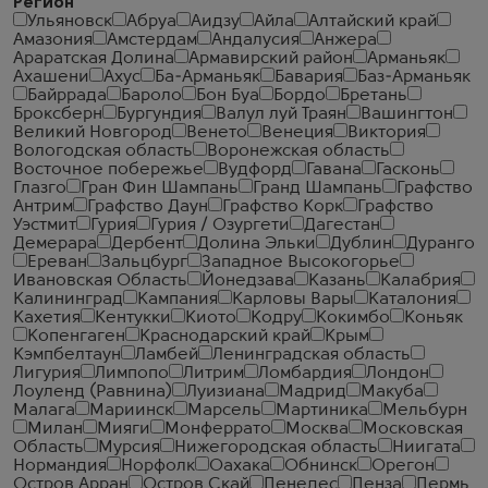
Регион
Ульяновск
Абруа
Аидзу
Айла
Алтайский край
Амазония
Амстердам
Андалусия
Анжера
Араратская Долина
Армавирский район
Арманьяк
Ахашени
Ахус
Ба-Арманьяк
Бавария
Баз-Арманьяк
Байррада
Бароло
Бон Буа
Бордо
Бретань
Броксберн
Бургундия
Валул луй Траян
Вашингтон
Великий Новгород
Венето
Венеция
Виктория
Вологодская область
Воронежская область
Восточное побережье
Вудфорд
Гавана
Гасконь
Глазго
Гран Фин Шампань
Гранд Шампань
Графство
Антрим
Графство Даун
Графство Корк
Графство
Уэстмит
Гурия
Гурия / Озургети
Дагестан
Демерара
Дербент
Долина Эльки
Дублин
Дуранго
Ереван
Зальцбург
Западное Высокогорье
Ивановская Область
Йонедзава
Казань
Калабрия
Калининград
Кампания
Карловы Вары
Каталония
Кахетия
Кентукки
Киото
Кодру
Кокимбо
Коньяк
Копенгаген
Краснодарский край
Крым
Кэмпбелтаун
Ламбей
Ленинградская область
Лигурия
Лимпопо
Литрим
Ломбардия
Лондон
Лоуленд (Равнина)
Луизиана
Мадрид
Макуба
Малага
Мариинск
Марсель
Мартиника
Мельбурн
Милан
Мияги
Монферрато
Москва
Московская
Область
Мурсия
Нижегородская область
Ниигата
Нормандия
Норфолк
Оахака
Обнинск
Орегон
Остров Арран
Остров Скай
Пенедес
Пенза
Пермь