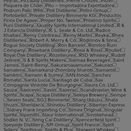
Peyrat
Piccadily Distilleries
Pierre Croizet
Pilzer
Pisquera de Chile
Pitu – Importadora Exportadora
Podrum Palic 1896
Poli Distillerie
Polini Group
Portobello
Private Distillery Bimmerle KG
Productos
Finos De Agave
Proper No. Twelve
Proximo Spirits
Puni Distillery
Quality Spirits International Limited
R &
J Estancia Distillery
R. L. Seale & Co. Ltd
Radico
Khaitan
Remy Cointreau
Remy Martin
Reyka
Rhea
Distilleries
Robert A. Merry & Co
Rodionov & Sons
Rogue Society Distilling
Ron Barcelo
Ronrico Rum
Company
Rosebank Distillery
Rossi & Rossi
Roullet
Royal Oak Distillery
Rozelieures
RSD Whiskey
Rudolf
Jelinek
S & B Spirits Makers
Saimaa Beverages
Saint
James
Saint-Remy
Sakuramasamune
Sakurao
Samalens
Samarkand-Zhomboy Sharob
Samaroli
Samkon
Samson & Surrey
SAN.foods
Sanchez
Romate
Santa Lucia
Santiago de Cuba
Sas
Compagnie Vinicole De Bourgogne
Saura Co. Ltd
Sauza
Savicevic
Savio
Sazerac
Scandinavian Wine &
Spirits
Scapa
Scapa Distillery
Sekiya Brewery
Sempe
Seven Seals
SGJ Bimmerle
Sharg Ulduzu
Shata
Shuzo
Sheridan's
Shinobu Distillery
Siberian Express
Sidney Frank Importing Co
Simex Original
Singular
Spirits
Sipsmith
Slaur International
Smokehead
Sodiko N. V.
Song Cai Distillery
Spencerfield Spirit
Speyside Distillery
SPI Group
Spirit France
Spirit
Tellers
Spiritique
Spirits & Plus
Starward Whiskey