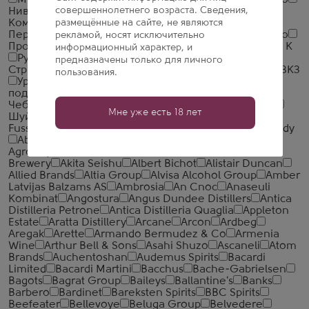
Мргашен Винно-коньячный завод
Национал Алко
совершеннолетнего возраста. Сведения,
Нива
Новокубанское
Объединенная Водочная
размещённые на сайте, не являются
Компания
ООО ССБ
Опытный завод НИВА
Первомайский
Первый Купажный Завод
Пермалко
рекламой, носят исключительно
Прошянский Коньячный Завод
Радамир
Родник и К
информационный характер, и
Русский стандарт
Сиббиттер
Смирнов
предназначены только для личного
Стрижамент
Ташкентвино
Тейси
Тираспольский ВКЗ
пользования.
Уржумский СВЗ
Усовские винно-коньячные
подвалы
Фортуна ЛВЗ
Царь Тигран
Чандари
Чебоксарский ЛВЗ
Черный знахарь
Шаумян-Вин
Мне уже есть 18 лет
Шуйская водка
Ярославский ЛВЗ
327 Spirits
A. de
Fussigny
A. H. Riise Spirits
A.E. Dor Cognac
Aberfeldy
Aberlour Distillery
Absolut
Aceo
ADS Spirits
Agrotequilera de Jalisco
Aizu Homare
Akashi Sake
Brewery
Akita Seishu
Albert Bichot
Alistair Duncan
Allied Brands
Altia Group
Alvisa Alcohol Group
Amber
Latvijas Balzams AS
Ambrosia
An Cnoc
Anaseuli
Kombinat
Angostura
Angus Dundee Distillers
Antica
Distilleria Petrone
Antica Distilleria Quaglia
Appleton
Estate
Aratta Distillery
Arcane
Arcon
Ardbeg
Aregak
Arette
Armando Bermudez & Co
Armenia
Wine
Arthur Bell & Sons
Asahi Shuzo
Ascaneli
Atom
Brands
Auchentoshan
Audemus Spirits
Bacardi
Limited
Bacardi Martini
Bacchus
Bache-Gabrielsen
Bagots
Bagrat Group
Baileys
Ballantine's
Banks
Barbero
Bardinet
Bareksten Spirits
BBC Spirits
Beefeater
Bellevoye
Beluga Group
Belvedere