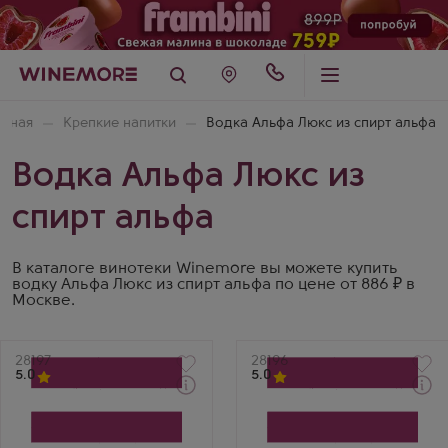
авная
Крепкие напитки
Водка Альфа Люкс из спирт альфа
Водка Альфа Люкс из
спирт альфа
В каталоге винотеки Winemore вы можете купить
водку Альфа Люкс из спирт альфа по цене от 886 ₽ в
Москве.
Артикул
28197
Артикул
28196
5.0
5.0
Забрать сегодня
Водка
Водка
Байкал Нерпа Органик
Байкал Нерпа Органик
Производитель
Производитель