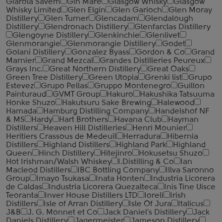
Giarola Savem
Gin Mare
Glasgow Whisky
Glasgow
Whisky Limited
Glen Elgin
Glen Garioch
Glen Moray
Distillery
Glen Turner
Glencadam
Glendalough
Distillery
Glendronach Distillery
Glenfarclas Distillery
Glengoyne Distillery
Glenkinchie
Glenlivet
Glenmorangie
Glenmorangie Distillery
Godet
Golani Distillery
Gonzalez Byass
Gordon & Co
Grand
Marnier
Grand Mezcal
Grandes Distilleries Peureux
Grays Inc.
Great Northern Distillery
Great Oaks
Green Tree Distillery
Green Utopia
Grenki list
Grupo
Estevez
Grupo Pellas
Gruppo Montenegro
Guillon
Painturaud
GVMT Group
Hakuro
Hakushika Tatsuuma
Honke Shuzo
Hakutsuru Sake Brewing
Halewood
Hamada
Hamburg Distilling Company
Handelshof NF
& MS
Hardy
Hart Brothers
Havana Club
Hayman
Distillers
Heaven Hill Distilleries
Henri Mounier
Heritiers Crassous de Medeuil
Herradura
Hibernia
Distillers
Highland Distillers
Highland Park
Highland
Queen
Hinch Distillery
Hitejinro
Hokusetsu Shuzo
Hot Irishman/Walsh Whiskey
I.Distilling & Co
Ian
Macleod Distillers
IBC Bottling Company
Illva Saronno
Group
Imayo Tsukasa
Inata Honten
Industria Licorera
de Caldas
Industria Licorera Quezalteca
Inis Tine Uisce
Teoranta
Inver House Distillers LTD
Ioreli
Irish
Distillers
Isle of Arran Distillery
Isle Of Jura
Italicus
J&B
J. G. Monnet et Co
Jack Daniel's Distillery
Jack
Daniels Distillery
Jagermeister
Jameson Distillery