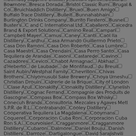
Bowmore
Bresca Dorada
Bristol Classic Rum
Brugal &
Co
Bruichladdich Distillery
Bruxo
Buen Amigo
Buffalo Trace Distillery
Bulleit
Bunnahabhain
Burlington Drinks Company
Burrito Fiestero
Busnel
Buster's
C and C International Ltd
Caballero
Caicedra
Brand & Export Solutions
Camino Real
Campari
Campbell Mayer
Camus
Caney
Canti
Caol Ila
Distillery
Cardhu
Casa Armando Guillermo Prieto
Casa Don Ramon
Casa Don Roberto
Casa Lumbre
Casa Maestri
Casa Orendain
Casa Perro Santo
Casa
Tequilera de Arandas
Casoni
Castarede
Cavino
Cazadores
Cevico
Chabot Armagnac
Abkhaz
d'Heberto
de Laubade
de Montifaud
du Breuil
Saint Aubin/Westphal Family
Chevrillon
Chivas
Brothers
Chiyomusubi Sake Brewery
Choya Umeshu
Christian Drouin
Cidrerie de la Brique
City of London
Clase Azul
Clonakilty
Clonakilty Distillery
Clynelish
Distillery
Cognac Ferrand
Compagnie des Produits de
Gascogne
Compass Box
Compass Box Whisky
Conecuh Brands
Consultoria. Mezcales y Agaves Metl
S.P.R. de R.L.
Contrabando
Cooley Distillery
Cooperativa Tequilera La Magdalena
Cooymans
Coquerel
Corporacion Cuba Ron
Corporacion Cuba
Ron S.A.
Courvoisier
Cragganmore
Cragganmore
Distillery
Cubaron
Dalmore
Daniel Bouju
Danish
Distillers
Darroze
Dartigalongue
David Sarajishvili