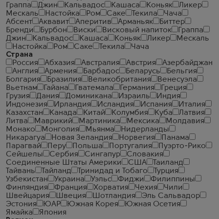
Граппа
Джин
Кальвадос
Кашаса
Коньяк
Ликер
Мескаль
Настойка
Ром
Саке
Текила
Чача
Абсент
Аквавит
Аперитив
Арманьяк
Биттер
Бренди
Бурбон
Виски
Висковый напиток
Граппа
Джин
Кальвадос
Кашаса
Коньяк
Ликер
Мескаль
Настойка
Ром
Саке
Текила
Чача
Страна
Россия
Абхазия
Австралия
Австрия
Азербайджан
Англия
Армения
Барбадос
Беларусь
Бельгия
Болгария
Бразилия
Великобритания
Венесуэла
Вьетнам
Гайана
Гватемала
Германия
Греция
Грузия
Дания
Доминикана
Израиль
Индия
Индонезия
Ирландия
Исландия
Испания
Италия
Казахстан
Канада
Китай
Колумбия
Куба
Латвия
Литва
Маврикий
Мартиника
Мексика
Молдавия
Монако
Монголия
Мьянма
Нидерланды
Никарагуа
Новая Зеландия
Норвегия
Панама
Парагвай
Перу
Польша
Португалия
Пуэрто-Рико
Сейшелы
Сербия
Сингапур
Словакия
Соединенные Штаты Америки
США
Таиланд
Тайвань
Тайланд
Тринидад и Тобаго
Турция
Узбекистан
Украина
Уэльс
Фиджи
Филиппины
Финляндия
Франция
Хорватия
Чехия
Чили
Швейцария
Швеция
Шотландия
Эль Сальвадор
Эстония
ЮАР
Южная Корея
Южная Осетия
Ямайка
Япония