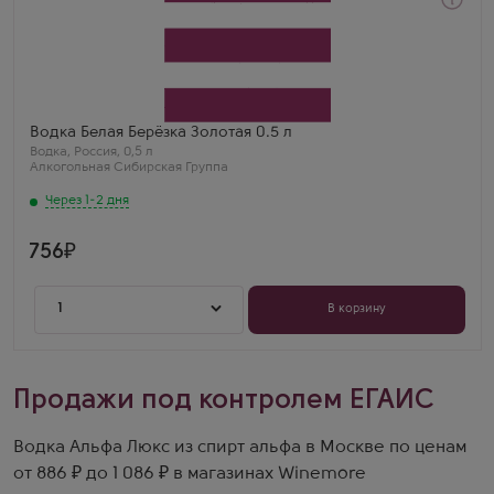
Через 1-2 дня
Водка
Belaya Berezka Gold
Производитель
Алкогольная Сибирская Группа
Бренд
Белая Березка
Регион
Водка Белая Берёзка Золотая 0.5 л
Ростовская область
Водка
,
Россия
,
0,5 л
Арсений
Алкогольная Сибирская Группа
Белая Берёзка Золотая 0.5 — мягкая, с лёгкой
сладостью. Отлично пьётся даже без закуски.
Через 1-2 дня
756
1
В корзину
Продажи под контролем ЕГАИС
Водка Альфа Люкс из спирт альфа в Москве по ценам
от 886 ₽ до 1 086 ₽ в магазинах Winemore