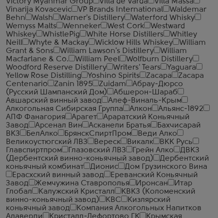
Victory Myanmar Group
Villa de Varda
Villa Massa
Vinarija Kovacevic
VP Brands International
Waldemar
Behn
Walsh
Warner's Distillery
Waterford Whisky
Wemyss Malts
Wenneker
West Cork
Westward
Whiskey
WhistlePig
White Horse Distillers
Whitley
Neill
Whyte & Mackay
Wicklow Hills Whiskey
William
Grant & Sons
William Lawson's Distillery
William
Macfarlane & Co.
William Peel
Wolfburn Distillery
Woodford Reserve Distillery
Writers' Tears
Yaguara
Yellow Rose Distilling
Yoshino Spirits
Zacapa
Zacapa
Centenario
Zanin 1895
Zuidam
Абрау-Дюрсо
(Русский Шампанский Дом)
Абшерон-Шараб
Авшарский винный завод
Алеф-Виналь-Крым
Алкогольная Сибирская Группа
Алкон
Альянс-1892
АПФ Фанагория
Арагет
Араратский Коньячный
Завод
Арсенал Вин
Асканели Братья
Бахчисарай
ВКЗ
БелАлко
БрянскСпиртПром
Веди Алко
Великоустюгский ЛВЗ
Вереск
Викалк
ВКК Русь
Главспиртпром
Глазовский ЛВЗ
Грейн Алко
ДВКЗ
(Дербентский винно-коньячный завод)
Дербентский
коньячный комбинат
Дионис
Дом Грузинского Вина
Ерасхский винный завод
Ереванский Коньячный
Завод
Жемчужина Ставрополья
Иронсан
Итар
Глобал
Калужский Кристалл
КВКЗ (Коломенский
винно-коньячный завод)
КВС
Кизлярский
коньячный завод
Компания Алкогольных Напитков
Алаверди
Кристалл-Лефортово ГК
Крымская