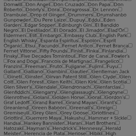
Domwill
Don Angel
Don Cruzado
Don Papa
Don
Roberto
Doorly's
Dora
Doragrossa
Dr. Lennon
Drambuie
Drop of Ginger
Drummers
Drumshanbo
Gunpowder
Du Pere Laize
Dupuy
Eddu
Eden
Garden
Edgar Sopper
Edinburgh Gin
El Bandido
Negro
El Destilador
El Dorado
El Jimador
Elad'Or
Eldermen
Elit
Embargo
Embassy Club
English Park
English Whisky
Espanta Espiritus
Espolon
Esprit
Organic
Etsu
Facundo
Fernet Antico
Fernet Branca
Fernet Vittone
Fifty Pounds
Finist
Finka
Finlandia
Finsky
Five Decades Tomintoul
Flor de Cana
Fowler's
Fox and Dogs
Francois de Martignac
Frangelico
Franzini
Freeman
Fruto
Fujigane
Fujimi
Fuyu
Gallant
Galliano
Gambini
Gautier
Gentleman Jack
Gineti
Ginster
Girvan Patent Still
Glen Clyde
Glen
Colt
Glen Forest
Glen Keith
Glen Kirk
Glen Scotia
Glen Silver's
Glendale
Glendronach
Glenfarclas
Glenfiddich
Glengarry
Glenglassaugh
Glengoyne
Glenrothes
Golani
Golden Horse
Goral
Gordon's
Graf Ledoff
Grand Barrel
Grand Mayan
Grant's
Greanlend
Green Baboon
Greenall's
Greign
Gremiseuli
Grey Glen
Grey Goose
Griottines
Griottini
Guerrero Maya
Hakushu
Hammer + Sickle
Handsa
Hankey Bannister
Haran
Hart Brothers
Hatozaki
Hayman's
Hendrick's
Hennessy
Herald
Meister
Herencia de Plata
Heriose
Hibiki
High