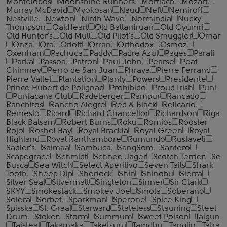
Montelobos
Moonshine Runners
Mortlach
Mozart
Murray McDavid
Myokosan
Naud
Neft
Nemiroff
Nestville
Newton
Ninth Wave
Normindia
Nucky
Thompson
OakHeart
Old Ballantruan
Old Gyumri
Old Hunter's
Old Mull
Old Pilot's
Old Smuggler
Omar
Onza
Ora
Orloff
Orran
Orthodox
Osmoz
Oxenham
Pachuca
Paddy
Padre Azul
Pages
Parati
Parka
Passoa
Patron
Paul John
Pearse
Peat
Chimney
Perro de San Juan
Phraya
Pierre Ferrand
Pierre Vallet
Plantation
Planty
Powers
Presidente
Prince Hubert de Polignac
Prohibido
Proud Irish
Puni
Puntacana Club
Radeberger
Rampur
Rancado
Ranchitos
Rancho Alegre
Red & Black
Relicario
Remeslo
Ricard
Richard Chancellor
Richardson
Riga
Black Balsam
Robert Burns
Roku
Romios
Rooster
Rojo
Roshel Bay
Royal Brackla
Royal Green
Royal
Highland
Royal Ranthambore
Rumundo
Rustaveli
Sadler's
Saimaa
Sambuca
SangSom
Santero
Scapegrace
Schmidt
Schnee Jager
Scotch Terrier
Se
Busca
Sea Witch
Select Aperitivo
Seven Tails
Shark
Tooth
Sheep Dip
Sherlock
Shin
Shinobu
Sierra
Silver Seal
Silvermalt
Singleton
Sinner
Sir Clark
SKYY
Smokestack
Smokey Joe
Smola
Soberano
Solera
Sorbet
Sparkman
Sperone
Spice King
Spisska
St. Graal
Starward
Stateless
Stauning
Steel
Drum
Stoker
Storm
Summum
Sweet Poison
Taigun
Taisteal
Takamaka
Taketsuru
Tamdhu
Tanglin
Tatra