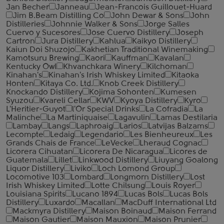
Jan Becher
Janneau
Jean-Francois Guillouet-Huard
Jim B.Beam Distilling Co
John Dewar & Sons
John
Distilleries
Johnnie Walker & Sons
Jorge Salles
Cuervo y Sucesores
Jose Cuervo Distillery
Joseph
Cartron
Jura Distillery
Kahlua
Kaikyo Distillery
Kaiun Doi Shuzojo
Kakhetian Traditional Winemaking
Kamotsuru Brewing
Kaori
Kauffman
Kavalan
Kentucky Owl
Khvanchkara Winery
Kilchoman
Kinahan's
Kinahan's Irish Whiskey Limited
Kitaoka
Honten
Kitaya Co. Ltd.
Knob Creek Distillery
Knockando Distillery
Kojima Sohonten
Kumesen
Syuzou
Kvareli Cellar
KWV
Kyoya Distillery
Kyro
L'Heritier-Guyot
l'Or Special Drinks
La Cofradia
La
Malinche
La Martiniquaise
Lagavulin
Lamas Destilaria
Lambay
Langs
Laphroaig
Larios
Latvijas Balzams
Lecompte
Ledaig
Legendario
Les Bienheureux
Les
Grands Chais de France
LeVecke
Lheraud Cognac
Licorera Cihuatan
Licorera De Nicaragua
Licores de
Guatemala
Lillet
Linkwood Distillery
Liuyang Goalong
Liquor Distillery
Liviko
Loch Lomond Group
Locomotive 103
Lombard
Longmorn Distillery
Lost
Irish Whiskey Limited
Lotte Chilsung
Louis Royer
Louisiana Spirits
Lucano 1894
Lucas Bols
Lucas Bols
Distillery
Luxardo
Macallan
MacDuff International Ltd
Mackmyra Distillery
Maison Boinaud
Maison Ferrand
Maison Gautier
Maison Mauxion
Maison Prunier