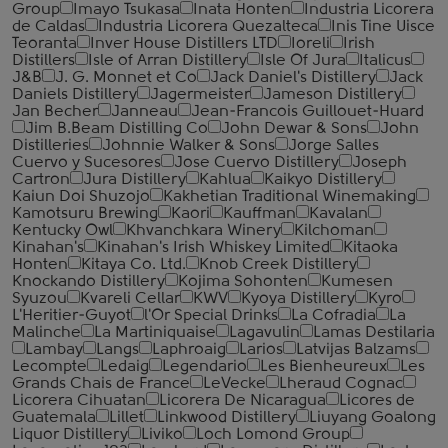
Group
Imayo Tsukasa
Inata Honten
Industria Licorera
de Caldas
Industria Licorera Quezalteca
Inis Tine Uisce
Teoranta
Inver House Distillers LTD
Ioreli
Irish
Distillers
Isle of Arran Distillery
Isle Of Jura
Italicus
J&B
J. G. Monnet et Co
Jack Daniel's Distillery
Jack
Daniels Distillery
Jagermeister
Jameson Distillery
Jan Becher
Janneau
Jean-Francois Guillouet-Huard
Jim B.Beam Distilling Co
John Dewar & Sons
John
Distilleries
Johnnie Walker & Sons
Jorge Salles
Cuervo y Sucesores
Jose Cuervo Distillery
Joseph
Cartron
Jura Distillery
Kahlua
Kaikyo Distillery
Kaiun Doi Shuzojo
Kakhetian Traditional Winemaking
Kamotsuru Brewing
Kaori
Kauffman
Kavalan
Kentucky Owl
Khvanchkara Winery
Kilchoman
Kinahan's
Kinahan's Irish Whiskey Limited
Kitaoka
Honten
Kitaya Co. Ltd.
Knob Creek Distillery
Knockando Distillery
Kojima Sohonten
Kumesen
Syuzou
Kvareli Cellar
KWV
Kyoya Distillery
Kyro
L'Heritier-Guyot
l'Or Special Drinks
La Cofradia
La
Malinche
La Martiniquaise
Lagavulin
Lamas Destilaria
Lambay
Langs
Laphroaig
Larios
Latvijas Balzams
Lecompte
Ledaig
Legendario
Les Bienheureux
Les
Grands Chais de France
LeVecke
Lheraud Cognac
Licorera Cihuatan
Licorera De Nicaragua
Licores de
Guatemala
Lillet
Linkwood Distillery
Liuyang Goalong
Liquor Distillery
Liviko
Loch Lomond Group