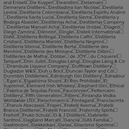
and Eniseli
De Kuyper
Deanston
Delamain
Demerara Distillers
Destiladora San Nicolas
Destilaria
Levira
Destileria Colombiana
Destileria Espiritu Andino
Destileria Santa Lucia
Destileria Sierra
Destileria y
Bodega Abasolo
Destilerias Acha
Destilerias Campeny
Destilerias Manuel Acha
Destilerias Unidas
Diageo
Diego Zamora
Dilmoor
Dingle
Distell International
Distil
Distilleria Bottega
Distilleria Caffo
Distilleria
Cristiani
Distilleria Marolo
Distilleria Negroni
Distilleria Sibona
Distillerie Berta
Distillerie des
Menhirs
Distillerie des Moisans
Distillerie Dillon
Distilleries de Matha
Dobbe
de JOY
du Coquerel
Tariquet
Don Julio
Douglas Laing
Douglas Laing & Co
Drambuie Liqueur Company
Dufftown Distillery
Dugladze W&S
Duh u Boci
Duncan Taylor and Co
Dunrobin Distilleries
Edinburgh Gin Distillery
Edradour
Egan's
Eigashima Shuzo
El Ron Prohibido
El
Supremo
Element Irish Whiskey
Elephant Gin
Ethical
Fabrica de Tequilas Finos
Fauconnier
Fettercairn
Distillery
Fifth Generation
Filliers
Finlandia Vodka
Worldwide LTD
Fleischmann's
Fontagard
Franciacorta
Francis Abecassis
Frapin
Fratelli Averna
Fratelli
Branca Distillerie
Fratelli ‎Francoli
Fraternity Spirits
Freihof
Fruko Schulz
G & J Distillers
Gabriello
Santoni
Gagliano Marcati
Gancia
GAS Familia
Gastronom
Gekkeikan
Gelas
Giacomo Sperone