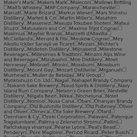
Maker's Mark
Makers Mark
Malecon
Mallows Bottling
Malt'b Whiskey
MAP Company
Marancheville
Marcati
Marie Brizard
Markus Wieser
Mars Shinshu
Distillery
Martell & Co
Martin Miller's
Masahiro
Distillery
Massenez
Masuda Tokubee Shoten
Matsui
Shuzo
Matusalem and Co
Maxime Trijol Cognac
Maximus
Mayfair Brands
Mazzetti d'Altavilla
McClelland's
Menard & Fils
Meukow Cognac
Mey
Alkollu Ickiler Sanayii ve Ticaret
Mezan
Michter's
Distillery
Midleton Distillery
Mijnaberd
Milestone
Beverages
Millesimes & Tradition
Minami Alps Wine
and Beverages
Mizubasho
Moe Distillery
Moet
Hennessy
Molinari
Monin
Mossburn
Mossburn
Distillery
Mount Gay
Mozart Distillerie
Mrganush
Muirhead's
Muller de Bebidas
MV Group
Myokoshuzo Co. Ltd.
Nagai
Nahapet Brandy Company
Nakano Sake Brewery
Naud Spirits & Distillery
Navy
Island Rum Company
Nelson's Green Brier
Nestville
Distillery
Niigata Beer
Nikka
Nocheluna
Nolet
Distillery
Nonino
Nusa Cana
Oban
Ohanyan Brandy
Company
Old Bushmills Distillery
Old Pulteney
Oliver
and Oliver
Olmeca
Ota Sake Brewery
Otard
Oxenham & Cy
Ozeki Corporation
Palavani
Palenque
Tragalumbare
Palirna u Zeleneho Stromu
Pallini
Parichskaya vinarnya
Pearse Lyons
Peat's Beast
Penderyn
Pere Magloire
Pernod Ricard
Peter Busch