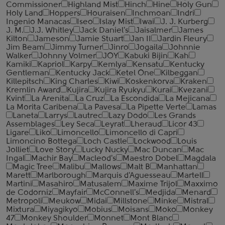
Commissioner
Highland Mist
Hinch
Hine
Holy Gun
Holy Land
Hoppers
Houraisen
Inchmoan
Indri
Ingenio Manacas
Iseo
Islay Mist
Iwai
J. J. Kurberg
J. M.
J.J. Whitley
Jack Daniel's
Jaisalmer
James
Kilton
Jameson
Jamie Stuart
Jan II
Jardin Fleury
Jim Beam
Jimmy Turner
Jinro
Jogaila
Johnnie
Walker
Johnny Volmer
JOY
Kabuki Bijin
Kah
Kamiki
Kapriol
Karpy
Kemlya
Kensatu
Kentucky
Gentleman
Kentucky Jack
Ketel One
Kilbeggan
Killepitsch
King Charles
Kiwi
Koskenkorva
Kraken
Kremlin Award
Kujira
Kujira Ryukyu
Kurai
Kvezani
Kvint
La Arenita
La Cruz
La Escondida
La Mejicana
La Morita Caribena
La Pavesa
La Pipette Verte
Lamas
Laneta
Larrys
Lautrec
Lazy Dodo
Les Grands
Assemblages
Ley Seca
Leyrat
Lheraud
Licor 43
Ligare
Liko
Limoncello
Limoncello di Capri
Limoncino Bottega
Loch Castle
Lockwood
Louis
Jolliet
Love Story
Lucky Nucky
Mac Duncan
Mac
Ingal
Machir Bay
Macleod's
Maestro Dobel
Magdala
Magic Tree
Malibu
Mallows
Malt B
Manhattan
Marett
Marlborough
Marquis d'Aguesseau
Martell
Martini
Masahiro
Matusalem
Maxime Trijol
Maxximo
de Codorniz
Mayfair
McConnell's
Medjida
Menard
Metropoli
Meukow
Midai
Millstone
Minke
Mistral
Mixtura
Miyagikyo
Mobius
Moisans
Moko
Monkey
47
Monkey Shoulder
Monnet
Mont Blanc