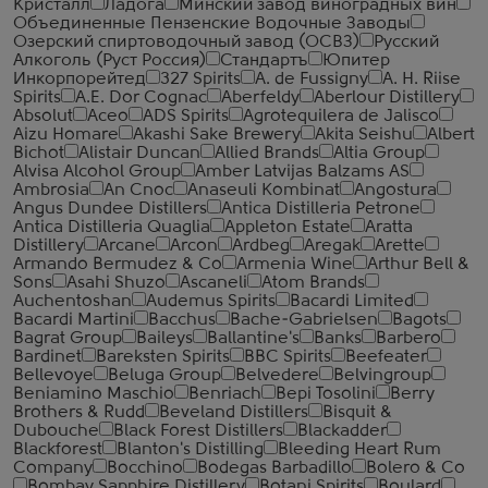
Кристалл
Ладога
Минский завод виноградных вин
Объединенные Пензенские Водочные Заводы
Озерский спиртоводочный завод (ОСВЗ)
Русский
Алкоголь (Руст Россия)
Стандартъ
Юпитер
Инкорпорейтед
327 Spirits
A. de Fussigny
A. H. Riise
Spirits
A.E. Dor Cognac
Aberfeldy
Aberlour Distillery
Absolut
Aceo
ADS Spirits
Agrotequilera de Jalisco
Aizu Homare
Akashi Sake Brewery
Akita Seishu
Albert
Bichot
Alistair Duncan
Allied Brands
Altia Group
Alvisa Alcohol Group
Amber Latvijas Balzams AS
Ambrosia
An Cnoc
Anaseuli Kombinat
Angostura
Angus Dundee Distillers
Antica Distilleria Petrone
Antica Distilleria Quaglia
Appleton Estate
Aratta
Distillery
Arcane
Arcon
Ardbeg
Aregak
Arette
Armando Bermudez & Co
Armenia Wine
Arthur Bell &
Sons
Asahi Shuzo
Ascaneli
Atom Brands
Auchentoshan
Audemus Spirits
Bacardi Limited
Bacardi Martini
Bacchus
Bache-Gabrielsen
Bagots
Bagrat Group
Baileys
Ballantine's
Banks
Barbero
Bardinet
Bareksten Spirits
BBC Spirits
Beefeater
Bellevoye
Beluga Group
Belvedere
Belvingroup
Beniamino Maschio
Benriach
Bepi Tosolini
Berry
Brothers & Rudd
Beveland Distillers
Bisquit &
Dubouche
Black Forest Distillers
Blackadder
Blackforest
Blanton's Distilling
Bleeding Heart Rum
Company
Bocchino
Bodegas Barbadillo
Bolero & Co
Bombay Sapphire Distillery
Botani Spirits
Boulard