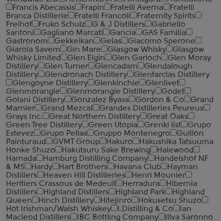
Francis Abecassis
Frapin
Fratelli Averna
Fratelli
Branca Distillerie
Fratelli ‎Francoli
Fraternity Spirits
Freihof
Fruko Schulz
G & J Distillers
Gabriello
Santoni
Gagliano Marcati
Gancia
GAS Familia
Gastronom
Gekkeikan
Gelas
Giacomo Sperone
Giarola Savem
Gin Mare
Glasgow Whisky
Glasgow
Whisky Limited
Glen Elgin
Glen Garioch
Glen Moray
Distillery
Glen Turner
Glencadam
Glendalough
Distillery
Glendronach Distillery
Glenfarclas Distillery
Glengoyne Distillery
Glenkinchie
Glenlivet
Glenmorangie
Glenmorangie Distillery
Godet
Golani Distillery
Gonzalez Byass
Gordon & Co
Grand
Marnier
Grand Mezcal
Grandes Distilleries Peureux
Grays Inc.
Great Northern Distillery
Great Oaks
Green Tree Distillery
Green Utopia
Grenki list
Grupo
Estevez
Grupo Pellas
Gruppo Montenegro
Guillon
Painturaud
GVMT Group
Hakuro
Hakushika Tatsuuma
Honke Shuzo
Hakutsuru Sake Brewing
Halewood
Hamada
Hamburg Distilling Company
Handelshof NF
& MS
Hardy
Hart Brothers
Havana Club
Hayman
Distillers
Heaven Hill Distilleries
Henri Mounier
Heritiers Crassous de Medeuil
Herradura
Hibernia
Distillers
Highland Distillers
Highland Park
Highland
Queen
Hinch Distillery
Hitejinro
Hokusetsu Shuzo
Hot Irishman/Walsh Whiskey
I.Distilling & Co
Ian
Macleod Distillers
IBC Bottling Company
Illva Saronno