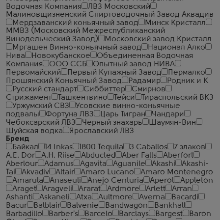
Водочная Компания
ЛВЗ Московский
Малиновщизненский Спиртоводочный Завод Аквадив
Мердзаванский коньячный завод
Минск Кристалл
ММВЗ (Московский Межреспубликанский
Винодельческий Завод)
Московский завод Кристалл
Мргашен Винно-коньячный завод
Национал Алко
Нива
Новокубанское
Объединенная Водочная
Компания
ООО ССБ
Опытный завод НИВА
Первомайский
Первый Купажный Завод
Пермалко
Прошянский Коньячный Завод
Радамир
Родник и К
Русский стандарт
Сиббиттер
Смирнов
Стрижамент
Ташкентвино
Тейси
Тираспольский ВКЗ
Уржумский СВЗ
Усовские винно-коньячные
подвалы
Фортуна ЛВЗ
Царь Тигран
Чандари
Чебоксарский ЛВЗ
Черный знахарь
Шаумян-Вин
Шуйская водка
Ярославский ЛВЗ
Бренд
Байкал
14 Inkas
1800 Tequila
3 Caballos
7 злаков
A.E. Dor
A.H. Riise
Abducted
Aber Falls
Aberfort
Aberlour
Adamus
Agavita
Aguanile
Akashi
Akashi-
Tai
Akvadiv
Altair
Amaro Lucano
Amaro Montenegro
Amarula
Anaseuli
Anejo Centuria
Aperol
Appleton
Araget
Aragveli
Ararat
Ardmore
Arlett
Arran
Ashanti
Askaneli
Atxa
Aultmore
Averna
Bacardi
Bacur
Balblair
Balvenie
Bandwagon
Bankhall
Barbadillo
Barber's
Barcelo
Barclays
Bargest
Baron