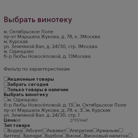
Выбрать винотеку
м. Октябрьское Поле
пр-кт Маршала Жукова, д. 78, к. 3
Москва
м. Курская
ул. Земляной Вал, д. 24/30, стр. 1
Москва
м. Одинцово
б-р Любы Новосёловой, д. 13
Москва
Фильтр по характеристикам
Акционные товары
Забрать сегодня
Только товары в наличии
Выбрать винотеку
м. Одинцово
б-р Любы Новосёловой. д. 13
м. Октябрьское Поле
пр-кт Маршала Жукова. д. 78. к. 3
м. Курская
ул. Земляной Вал. д. 24/30. стр. 1
Цена
Тип товара
Водка
Абсент
Аквавит
Аперитив
Арманьяк
Биттер
Бренди
Бурбон
Виски
Висковый напиток