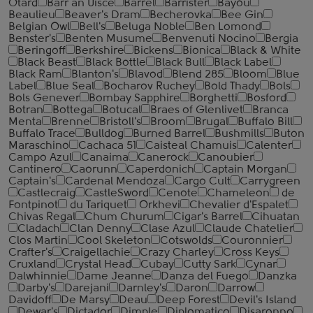
Otard
Barr an Uisce
Barrel
Barrister
Bayou
Beaulieu
Beaver's Dram
Becherovka
Bee Gin
Belgian Owl
Bell's
Beluga Noble
Ben Lomond
Benster's
Benten Musume
Benvenuti Nocino
Bergia
Beringoff
Berkshire
Bickens
Bionica
Black & White
Black Beast
Black Bottle
Black Bull
Black Label
Black Ram
Blanton's
Blavod
Blend 285
Bloom
Blue
Label
Blue Seal
Bocharov Ruchey
Bold Thady
Bols
Bols Genever
Bombay Sapphire
Borghetti
Bosford
Botran
Bottega
Botucal
Braes of Glenlivet
Branca
Menta
Brenne
Bristoll's
Broom
Brugal
Buffalo Bill
Buffalo Trace
Bulldog
Burned Barrel
Bushmills
Buton
Maraschino
Cachaca 51
Caisteal Chamuis
Calenter
Campo Azul
Canaima
Canerock
Canoubier
Cantinero
Caorunn
Caperdonich
Captain Morgan
Captain's
Cardenal Mendoza
Cargo Cult
Carrygreen
Castlecraig
CastleSword
Cenote
Chameleon
de
Fontpinot
du Tariquet
Orkhevi
Chevalier d'Espalet
Chivas Regal
Chum Churum
Cigar's Barrel
Cihuatan
Cladach
Clan Denny
Clase Azul
Claude Chatelier
Clos Martin
Cool Skeleton
Cotswolds
Couronnier
Crafter's
Craigellachie
Crazy Charley
Cross Keys
Cruxland
Crystal Head
Cubay
Cutty Sark
Cynar
Dalwhinnie
Dame Jeanne
Danza del Fuego
Danzka
Darby's
Darejani
Darnley's
Daron
Darrow
Davidoff
De Marsy
Deau
Deep Forest
Devil's Island
Dewar's
Dictador
Dimple
Diplomatico
Disaronno