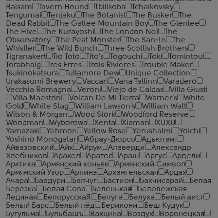
Balsam
Tavern Hound
Tbilisoba
Tchaikovsky
Tengumai
Tenjaku
The Botanist
The Busker
The
Dead Rabbit
The Galtee Mountain Boy
The Glenlee
The Hive
The Kurayoshi
The London №1
The
Observatory
The Peat Monster
The San-In
The
Whistler
The Wild Bunch
Three Scottish Brothers
Tigranakert
Tio Toto
Tito's
Togouchi
Toki
Tomintoul
Torabhaig
Tres Erres
Trois Rivieres
Trouble Maker
Tsukinokatsura
Tullamore Dew
Unique Collection
Urakasumi Brewery
Vaccari
Vana Tallinn
Varadero
Vecchia Romagna
Veroni
Viejo de Caldas
Villa Giusti
Villa Maestrini
Volcan De Mi Tierra
Warner's
White
Gold
White Stag
William Lawson's
William Watt
Wilson & Morgan
Wood Stork
Woodford Reserve
Woodman
Wyborowa
Xenta
Xiaman
XUXU
Yamazaki
Yehmon
Yellow Rose
Yerushalmi
Yoichi
Yoshino Monogatari
Абрау-Дюрсо
Адъютант
Айвазовский
Айк
Айрум
Алаверди
Александр
Хлебников
Аракел
Аратес
Араш
Аргус
Ардели
Арктика
Армянский коньяк
Армянский Символ
Армянский Узор
Арпинэ
Архангельская
Арцах
Ачара
Баадури
Балчуг
Бастион
Бахчисарай
Белая
Березка
Белая Сова
Беленькая
Беловежская
Ледяная
БелорусскаЯ
Белуга
Белуха
Белый аист
Белый Барс
Белый лёд
Берикони
Беш Кудук
Бугульма
Бульбашъ
Вакцина
Воздух
Воронецкая