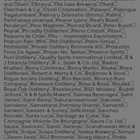
and Oliver
Olmeca
Ota Sake Brewery
Otard
Oxenham & Cy
Ozeki Corporation
Palavani
Palenque
Tragalumbare
Palirna u Zeleneho Stromu
Pallini
Parichskaya vinarnya
Pearse Lyons
Peat's Beast
Penderyn
Pere Magloire
Pernod Ricard
Peter Busch
Peyrat
Piccadily Distilleries
Pierre Croizet
Pilzer
Pisquera de Chile
Pitu – Importadora Exportadora
Podrum Palic 1896
Poli Distillerie
Polini Group
Portobello
Private Distillery Bimmerle KG
Productos
Finos De Agave
Proper No. Twelve
Proximo Spirits
Puni Distillery
Quality Spirits International Limited
R &
J Estancia Distillery
R. L. Seale & Co. Ltd
Radico
Khaitan
Remy Cointreau
Remy Martin
Reyka
Rhea
Distilleries
Robert A. Merry & Co
Rodionov & Sons
Rogue Society Distilling
Ron Barcelo
Ronrico Rum
Company
Rosebank Distillery
Rossi & Rossi
Roullet
Royal Oak Distillery
Rozelieures
RSD Whiskey
Rudolf
Jelinek
S & B Spirits Makers
Saimaa Beverages
Saint
James
Saint-Remy
Sakuramasamune
Sakurao
Samalens
Samarkand-Zhomboy Sharob
Samaroli
Samkon
Samson & Surrey
SAN.foods
Sanchez
Romate
Santa Lucia
Santiago de Cuba
Sas
Compagnie Vinicole De Bourgogne
Saura Co. Ltd
Sauza
Savicevic
Savio
Sazerac
Scandinavian Wine &
Spirits
Scapa
Scapa Distillery
Sekiya Brewery
Sempe
Seven Seals
SGJ Bimmerle
Sharg Ulduzu
Shata