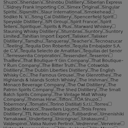
Shuzo
Sheridan's
Shinobu Distillery
Siberian Express
Sidney Frank Importing Co
Simex Original
Singular
Spirits
Sipsmith
Slaur International
Smokehead
Sodiko N. V.
Song Cai Distillery
Spencerfield Spirit
Speyside Distillery
SPI Group
Spirit France
Spirit
Tellers
Spiritique
Spirits & Plus
Starward Whiskey
Stauning Whisky Distillery
Stumbras
Suntory
Suntory
Limited
Tahitian Import Export
Talisker
Talisker
Distillery
Tamdhu
Tanqueray
Teacher's
Tecnoazucar
Teeling
Tequila Don Roberto
Tequila Embajador S.A.
de C.V
Tequila Selecto de Amatitan
Tequilas del Senor
Terressentia Corporation
Tessendier
Tesseron
ThaiBev
That Boutique-Y Gin Company
That Boutique-
Y Rum Company
The Bitter Truth
The Cotswolds
Distillery
The Dublin Liberties Distillery
The English
Whisky Co.
The Famous Grouse
The Glenrothes
The
Highlands & Islands Scotch Whisky
The Irishman
The
Monaco Beverage Company
The Owl Distillery
The
Patron Spirits Company
The Shed Distillery
The Small
Batch Spirits Company
The Vintage Malt Whisky
Company
Thomas Hine
Tiffon
TOA Shuzo
Tobermory
Tomatin
Torino Distillati S.r.l.
Torres
Tradition Mexico
Travellers Liquors
Trois Freres
Distillery
TTL Nantou Distillery
Tullibardine
Umenishiki
Yamakawa
Underberg
Unicognac
Urakasumi
Valdespino
Valsa Nuovo Perlino
Vedrenne
Verveine