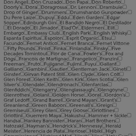
Don Angel
Don Cruzado
Don Papa
Don Roberto
Doorly's
Dora
Doragrossa
Dr. Lennon
Drambuie
Drop of Ginger
Drummers
Drumshanbo Gunpowder
Du Pere Laize
Dupuy
Eddu
Eden Garden
Edgar
Sopper
Edinburgh Gin
El Bandido Negro
El Destilador
El Dorado
El Jimador
Elad'Or
Eldermen
Elit
Embargo
Embassy Club
English Park
English Whisky
Espanta Espiritus
Espolon
Esprit Organic
Etsu
Facundo
Fernet Antico
Fernet Branca
Fernet Vittone
Fifty Pounds
Finist
Finka
Finlandia
Finsky
Five
Decades Tomintoul
Flor de Cana
Fowler's
Fox and
Dogs
Francois de Martignac
Frangelico
Franzini
Freeman
Fruto
Fujigane
Fujimi
Fuyu
Gallant
Galliano
Gambini
Gautier
Gentleman Jack
Gineti
Ginster
Girvan Patent Still
Glen Clyde
Glen Colt
Glen Forest
Glen Keith
Glen Kirk
Glen Scotia
Glen
Silver's
Glendale
Glendronach
Glenfarclas
Glenfiddich
Glengarry
Glenglassaugh
Glengoyne
Glenrothes
Golani
Golden Horse
Goral
Gordon's
Graf Ledoff
Grand Barrel
Grand Mayan
Grant's
Greanlend
Green Baboon
Greenall's
Greign
Gremiseuli
Grey Glen
Grey Goose
Griottines
Griottini
Guerrero Maya
Hakushu
Hammer + Sickle
Handsa
Hankey Bannister
Haran
Hart Brothers
Hatozaki
Hayman's
Hendrick's
Hennessy
Herald
Meister
Herencia de Plata
Heriose
Hibiki
High