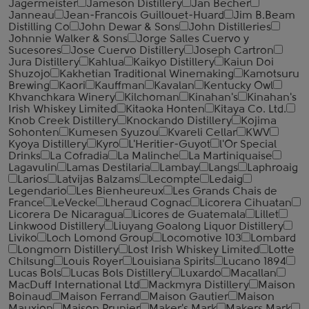
Jagermeister
Jameson Distillery
Jan Becher
Janneau
Jean-Francois Guillouet-Huard
Jim B.Beam
Distilling Co
John Dewar & Sons
John Distilleries
Johnnie Walker & Sons
Jorge Salles Cuervo y
Sucesores
Jose Cuervo Distillery
Joseph Cartron
Jura Distillery
Kahlua
Kaikyo Distillery
Kaiun Doi
Shuzojo
Kakhetian Traditional Winemaking
Kamotsuru
Brewing
Kaori
Kauffman
Kavalan
Kentucky Owl
Khvanchkara Winery
Kilchoman
Kinahan's
Kinahan's
Irish Whiskey Limited
Kitaoka Honten
Kitaya Co. Ltd.
Knob Creek Distillery
Knockando Distillery
Kojima
Sohonten
Kumesen Syuzou
Kvareli Cellar
KWV
Kyoya Distillery
Kyro
L'Heritier-Guyot
l'Or Special
Drinks
La Cofradia
La Malinche
La Martiniquaise
Lagavulin
Lamas Destilaria
Lambay
Langs
Laphroaig
Larios
Latvijas Balzams
Lecompte
Ledaig
Legendario
Les Bienheureux
Les Grands Chais de
France
LeVecke
Lheraud Cognac
Licorera Cihuatan
Licorera De Nicaragua
Licores de Guatemala
Lillet
Linkwood Distillery
Liuyang Goalong Liquor Distillery
Liviko
Loch Lomond Group
Locomotive 103
Lombard
Longmorn Distillery
Lost Irish Whiskey Limited
Lotte
Chilsung
Louis Royer
Louisiana Spirits
Lucano 1894
Lucas Bols
Lucas Bols Distillery
Luxardo
Macallan
MacDuff International Ltd
Mackmyra Distillery
Maison
Boinaud
Maison Ferrand
Maison Gautier
Maison