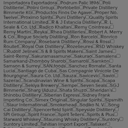
Importadora Exportadora
Podrum Palic 1896
Poli
Distillerie
Polini Group
Portobello
Private Distillery
Bimmerle KG
Productos Finos De Agave
Proper No.
Twelve
Proximo Spirits
Puni Distillery
Quality Spirits
International Limited
R & J Estancia Distillery
R. L.
Seale & Co. Ltd
Radico Khaitan
Remy Cointreau
Remy Martin
Reyka
Rhea Distilleries
Robert A. Merry
& Co
Rogue Society Distilling
Ron Barcelo
Ronrico
Rum Company
Rosebank Distillery
Rossi & Rossi
Roullet
Royal Oak Distillery
Rozelieures
RSD Whiskey
Rudolf Jelinek
S & B Spirits Makers
Saint James
Saint-Remy
Sakuramasamune
Sakurao
Samalens
Samarkand-Zhomboy Sharob
Samaroli
Samkon
Samson & Surrey
SAN.foods
Sanchez Romate
Santa
Lucia
Santiago de Cuba
Sas Compagnie Vinicole De
Bourgogne
Saura Co. Ltd
Sauza
Savicevic
Savio
Sazerac
Scandinavian Wine & Spirits
Scapa
Scapa
Distillery
Sekiya Brewery
Sempe
Seven Seals
SGJ
Bimmerle
Sharg Ulduzu
Shata Shuzo
Sheridan's
Shinobu Distillery
Siberian Express
Sidney Frank
Importing Co
Simex Original
Singular Spirits
Sipsmith
Slaur International
Smokehead
Sodiko N. V.
Song
Cai Distillery
Spencerfield Spirit
Speyside Distillery
SPI Group
Spirit France
Spirit Tellers
Spirits & Plus
Starward Whiskey
Stauning Whisky Distillery
Suntory
Suntory Limited
Tahitian Import Export
Talisker