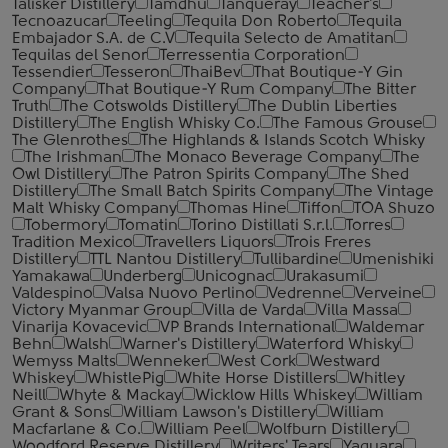
Talisker Distillery
Tamdhu
Tanqueray
Teacher's
Tecnoazucar
Teeling
Tequila Don Roberto
Tequila
Embajador S.A. de C.V
Tequila Selecto de Amatitan
Tequilas del Senor
Terressentia Corporation
Tessendier
Tesseron
ThaiBev
That Boutique-Y Gin
Company
That Boutique-Y Rum Company
The Bitter
Truth
The Cotswolds Distillery
The Dublin Liberties
Distillery
The English Whisky Co.
The Famous Grouse
The Glenrothes
The Highlands & Islands Scotch Whisky
The Irishman
The Monaco Beverage Company
The
Owl Distillery
The Patron Spirits Company
The Shed
Distillery
The Small Batch Spirits Company
The Vintage
Malt Whisky Company
Thomas Hine
Tiffon
TOA Shuzo
Tobermory
Tomatin
Torino Distillati S.r.l.
Torres
Tradition Mexico
Travellers Liquors
Trois Freres
Distillery
TTL Nantou Distillery
Tullibardine
Umenishiki
Yamakawa
Underberg
Unicognac
Urakasumi
Valdespino
Valsa Nuovo Perlino
Vedrenne
Verveine
Victory Myanmar Group
Villa de Varda
Villa Massa
Vinarija Kovacevic
VP Brands International
Waldemar
Behn
Walsh
Warner's Distillery
Waterford Whisky
Wemyss Malts
Wenneker
West Cork
Westward
Whiskey
WhistlePig
White Horse Distillers
Whitley
Neill
Whyte & Mackay
Wicklow Hills Whiskey
William
Grant & Sons
William Lawson's Distillery
William
Macfarlane & Co.
William Peel
Wolfburn Distillery
Woodford Reserve Distillery
Writers' Tears
Yaguara