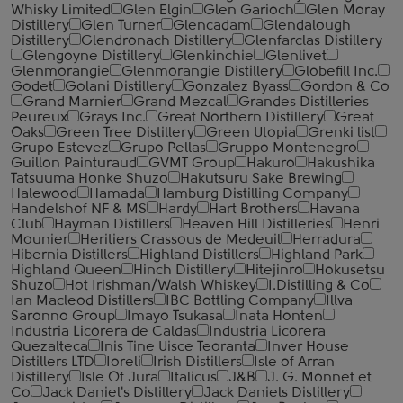
Whisky Limited
Glen Elgin
Glen Garioch
Glen Moray
Distillery
Glen Turner
Glencadam
Glendalough
Distillery
Glendronach Distillery
Glenfarclas Distillery
Glengoyne Distillery
Glenkinchie
Glenlivet
Glenmorangie
Glenmorangie Distillery
Globefill Inc.
Godet
Golani Distillery
Gonzalez Byass
Gordon & Co
Grand Marnier
Grand Mezcal
Grandes Distilleries
Peureux
Grays Inc.
Great Northern Distillery
Great
Oaks
Green Tree Distillery
Green Utopia
Grenki list
Grupo Estevez
Grupo Pellas
Gruppo Montenegro
Guillon Painturaud
GVMT Group
Hakuro
Hakushika
Tatsuuma Honke Shuzo
Hakutsuru Sake Brewing
Halewood
Hamada
Hamburg Distilling Company
Handelshof NF & MS
Hardy
Hart Brothers
Havana
Club
Hayman Distillers
Heaven Hill Distilleries
Henri
Mounier
Heritiers Crassous de Medeuil
Herradura
Hibernia Distillers
Highland Distillers
Highland Park
Highland Queen
Hinch Distillery
Hitejinro
Hokusetsu
Shuzo
Hot Irishman/Walsh Whiskey
I.Distilling & Co
Ian Macleod Distillers
IBC Bottling Company
Illva
Saronno Group
Imayo Tsukasa
Inata Honten
Industria Licorera de Caldas
Industria Licorera
Quezalteca
Inis Tine Uisce Teoranta
Inver House
Distillers LTD
Ioreli
Irish Distillers
Isle of Arran
Distillery
Isle Of Jura
Italicus
J&B
J. G. Monnet et
Co
Jack Daniel's Distillery
Jack Daniels Distillery