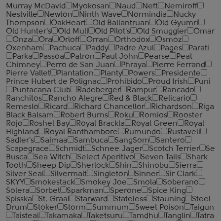
Murray McDavid
Myokosan
Naud
Neft
Nemiroff
Nestville
Newton
Ninth Wave
Normindia
Nucky
Thompson
OakHeart
Old Ballantruan
Old Gyumri
Old Hunter's
Old Mull
Old Pilot's
Old Smuggler
Omar
Onza
Ora
Orloff
Orran
Orthodox
Osmoz
Oxenham
Pachuca
Paddy
Padre Azul
Pages
Parati
Parka
Passoa
Patron
Paul John
Pearse
Peat
Chimney
Perro de San Juan
Phraya
Pierre Ferrand
Pierre Vallet
Plantation
Planty
Powers
Presidente
Prince Hubert de Polignac
Prohibido
Proud Irish
Puni
Puntacana Club
Radeberger
Rampur
Rancado
Ranchitos
Rancho Alegre
Red & Black
Relicario
Remeslo
Ricard
Richard Chancellor
Richardson
Riga
Black Balsam
Robert Burns
Roku
Romios
Rooster
Rojo
Roshel Bay
Royal Brackla
Royal Green
Royal
Highland
Royal Ranthambore
Rumundo
Rustaveli
Sadler's
Saimaa
Sambuca
SangSom
Santero
Scapegrace
Schmidt
Schnee Jager
Scotch Terrier
Se
Busca
Sea Witch
Select Aperitivo
Seven Tails
Shark
Tooth
Sheep Dip
Sherlock
Shin
Shinobu
Sierra
Silver Seal
Silvermalt
Singleton
Sinner
Sir Clark
SKYY
Smokestack
Smokey Joe
Smola
Soberano
Solera
Sorbet
Sparkman
Sperone
Spice King
Spisska
St. Graal
Starward
Stateless
Stauning
Steel
Drum
Stoker
Storm
Summum
Sweet Poison
Taigun
Taisteal
Takamaka
Taketsuru
Tamdhu
Tanglin
Tatra