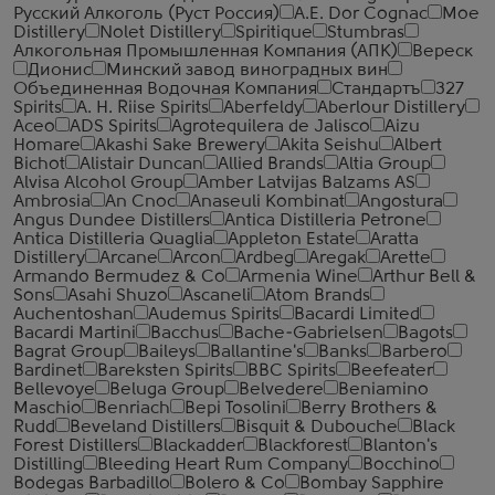
Русский Алкоголь (Руст Россия)
A.E. Dor Cognac
Moe
Distillery
Nolet Distillery
Spiritique
Stumbras
Алкогольная Промышленная Компания (АПК)
Вереск
Дионис
Минский завод виноградных вин
Объединенная Водочная Компания
Стандартъ
327
Spirits
A. H. Riise Spirits
Aberfeldy
Aberlour Distillery
Aceo
ADS Spirits
Agrotequilera de Jalisco
Aizu
Homare
Akashi Sake Brewery
Akita Seishu
Albert
Bichot
Alistair Duncan
Allied Brands
Altia Group
Alvisa Alcohol Group
Amber Latvijas Balzams AS
Ambrosia
An Cnoc
Anaseuli Kombinat
Angostura
Angus Dundee Distillers
Antica Distilleria Petrone
Antica Distilleria Quaglia
Appleton Estate
Aratta
Distillery
Arcane
Arcon
Ardbeg
Aregak
Arette
Armando Bermudez & Co
Armenia Wine
Arthur Bell &
Sons
Asahi Shuzo
Ascaneli
Atom Brands
Auchentoshan
Audemus Spirits
Bacardi Limited
Bacardi Martini
Bacchus
Bache-Gabrielsen
Bagots
Bagrat Group
Baileys
Ballantine's
Banks
Barbero
Bardinet
Bareksten Spirits
BBC Spirits
Beefeater
Bellevoye
Beluga Group
Belvedere
Beniamino
Maschio
Benriach
Bepi Tosolini
Berry Brothers &
Rudd
Beveland Distillers
Bisquit & Dubouche
Black
Forest Distillers
Blackadder
Blackforest
Blanton's
Distilling
Bleeding Heart Rum Company
Bocchino
Bodegas Barbadillo
Bolero & Co
Bombay Sapphire