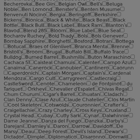
Becherovka
Bee Gin
Belgian Owl
Bell's
Beluga
Noble
Ben Lomond
Benster's
Benten Musume
Benvenuti Nocino
Bergia
Beringoff
Berkshire
Bickens
Bionica
Black & White
Black Beast
Black
Bottle
Black Bull
Black Label
Black Ram
Blanton's
Blavod
Blend 285
Bloom
Blue Label
Blue Seal
Bocharov Ruchey
Bold Thady
Bols
Bols Genever
Bombay Sapphire
Borghetti
Bosford
Botran
Bottega
Botucal
Braes of Glenlivet
Branca Menta
Brenne
Bristoll's
Broom
Brugal
Buffalo Bill
Buffalo Trace
Bulldog
Burned Barrel
Bushmills
Buton Maraschino
Cachaca 51
Caisteal Chamuis
Calenter
Campo Azul
Canaima
Canerock
Canoubier
Cantinero
Caorunn
Caperdonich
Captain Morgan
Captain's
Cardenal
Mendoza
Cargo Cult
Carrygreen
Castlecraig
CastleSword
Cenote
Chameleon
de Fontpinot
du
Tariquet
Orkhevi
Chevalier d'Espalet
Chivas Regal
Chum Churum
Cigar's Barrel
Cihuatan
Cladach
Clan Denny
Clase Azul
Claude Chatelier
Clos Martin
Cool Skeleton
Cotswolds
Couronnier
Crafter's
Craigellachie
Crazy Charley
Cross Keys
Cruxland
Crystal Head
Cubay
Cutty Sark
Cynar
Dalwhinnie
Dame Jeanne
Danza del Fuego
Danzka
Darby's
Darejani
Darnley's
Daron
Darrow
Davidoff
De
Marsy
Deau
Deep Forest
Devil's Island
Dewar's
Dictador
Dimple
Diplomatico
Disaronno
Domwill