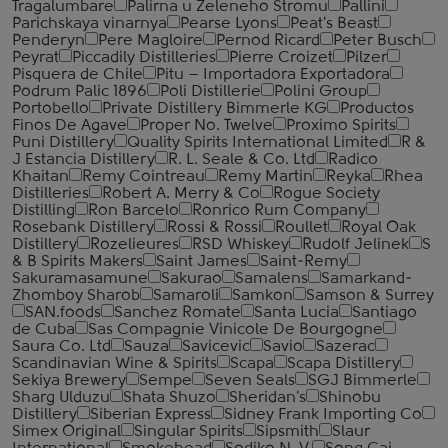
Tragalumbare
Palirna u Zeleneho Stromu
Pallini
Parichskaya vinarnya
Pearse Lyons
Peat's Beast
Penderyn
Pere Magloire
Pernod Ricard
Peter Busch
Peyrat
Piccadily Distilleries
Pierre Croizet
Pilzer
Pisquera de Chile
Pitu – Importadora Exportadora
Podrum Palic 1896
Poli Distillerie
Polini Group
Portobello
Private Distillery Bimmerle KG
Productos
Finos De Agave
Proper No. Twelve
Proximo Spirits
Puni Distillery
Quality Spirits International Limited
R &
J Estancia Distillery
R. L. Seale & Co. Ltd
Radico
Khaitan
Remy Cointreau
Remy Martin
Reyka
Rhea
Distilleries
Robert A. Merry & Co
Rogue Society
Distilling
Ron Barcelo
Ronrico Rum Company
Rosebank Distillery
Rossi & Rossi
Roullet
Royal Oak
Distillery
Rozelieures
RSD Whiskey
Rudolf Jelinek
S
& B Spirits Makers
Saint James
Saint-Remy
Sakuramasamune
Sakurao
Samalens
Samarkand-
Zhomboy Sharob
Samaroli
Samkon
Samson & Surrey
SAN.foods
Sanchez Romate
Santa Lucia
Santiago
de Cuba
Sas Compagnie Vinicole De Bourgogne
Saura Co. Ltd
Sauza
Savicevic
Savio
Sazerac
Scandinavian Wine & Spirits
Scapa
Scapa Distillery
Sekiya Brewery
Sempe
Seven Seals
SGJ Bimmerle
Sharg Ulduzu
Shata Shuzo
Sheridan's
Shinobu
Distillery
Siberian Express
Sidney Frank Importing Co
Simex Original
Singular Spirits
Sipsmith
Slaur