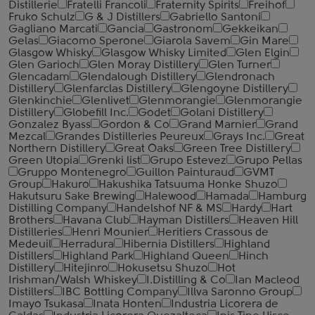
Distillerie
Fratelli ‎Francoli
Fraternity Spirits
Freihof
Fruko Schulz
G & J Distillers
Gabriello Santoni
Gagliano Marcati
Gancia
Gastronom
Gekkeikan
Gelas
Giacomo Sperone
Giarola Savem
Gin Mare
Glasgow Whisky
Glasgow Whisky Limited
Glen Elgin
Glen Garioch
Glen Moray Distillery
Glen Turner
Glencadam
Glendalough Distillery
Glendronach
Distillery
Glenfarclas Distillery
Glengoyne Distillery
Glenkinchie
Glenlivet
Glenmorangie
Glenmorangie
Distillery
Globefill Inc.
Godet
Golani Distillery
Gonzalez Byass
Gordon & Co
Grand Marnier
Grand
Mezcal
Grandes Distilleries Peureux
Grays Inc.
Great
Northern Distillery
Great Oaks
Green Tree Distillery
Green Utopia
Grenki list
Grupo Estevez
Grupo Pellas
Gruppo Montenegro
Guillon Painturaud
GVMT
Group
Hakuro
Hakushika Tatsuuma Honke Shuzo
Hakutsuru Sake Brewing
Halewood
Hamada
Hamburg
Distilling Company
Handelshof NF & MS
Hardy
Hart
Brothers
Havana Club
Hayman Distillers
Heaven Hill
Distilleries
Henri Mounier
Heritiers Crassous de
Medeuil
Herradura
Hibernia Distillers
Highland
Distillers
Highland Park
Highland Queen
Hinch
Distillery
Hitejinro
Hokusetsu Shuzo
Hot
Irishman/Walsh Whiskey
I.Distilling & Co
Ian Macleod
Distillers
IBC Bottling Company
Illva Saronno Group
Imayo Tsukasa
Inata Honten
Industria Licorera de