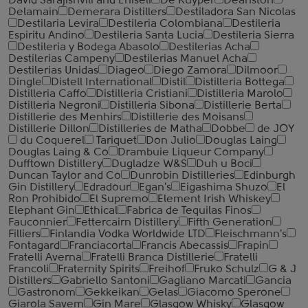
David Sarajishvili and Eniseli
De Kuyper
Deanston
Delamain
Demerara Distillers
Destiladora San Nicolas
Destilaria Levira
Destileria Colombiana
Destileria
Espiritu Andino
Destileria Santa Lucia
Destileria Sierra
Destileria y Bodega Abasolo
Destilerias Acha
Destilerias Campeny
Destilerias Manuel Acha
Destilerias Unidas
Diageo
Diego Zamora
Dilmoor
Dingle
Distell International
Distil
Distilleria Bottega
Distilleria Caffo
Distilleria Cristiani
Distilleria Marolo
Distilleria Negroni
Distilleria Sibona
Distillerie Berta
Distillerie des Menhirs
Distillerie des Moisans
Distillerie Dillon
Distilleries de Matha
Dobbe
de JOY
du Coquerel
Tariquet
Don Julio
Douglas Laing
Douglas Laing & Co
Drambuie Liqueur Company
Dufftown Distillery
Dugladze W&S
Duh u Boci
Duncan Taylor and Co
Dunrobin Distilleries
Edinburgh
Gin Distillery
Edradour
Egan's
Eigashima Shuzo
El
Ron Prohibido
El Supremo
Element Irish Whiskey
Elephant Gin
Ethical
Fabrica de Tequilas Finos
Fauconnier
Fettercairn Distillery
Fifth Generation
Filliers
Finlandia Vodka Worldwide LTD
Fleischmann's
Fontagard
Franciacorta
Francis Abecassis
Frapin
Fratelli Averna
Fratelli Branca Distillerie
Fratelli
‎Francoli
Fraternity Spirits
Freihof
Fruko Schulz
G & J
Distillers
Gabriello Santoni
Gagliano Marcati
Gancia
Gastronom
Gekkeikan
Gelas
Giacomo Sperone
Giarola Savem
Gin Mare
Glasgow Whisky
Glasgow