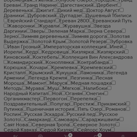
Воронецкая
Гжелка
Голубое Озеро
Городок
Гранд
Ереван
Гранд Нарине
Дагестанский
Дербент
Деревенька
Джигит
Дикий мед
Доктор Август
Драники
Дубровский
Дугладзе
Душевный Тбилиси
Еврейский Стандарт
Ереван 2800
Ереванский Путь
Жаворонки
Журавли
Журавушка
Звезда
Даргинии
Зверь
Зеленая Марка
Зерна Севера
Зерно
Зимняя деревенька
Зимняя дорога
Золотая
Выдержка
Золотой Крым
Золотой Резерв
Зубровка
Иван Грозный
Императорская коллекция
Иней
Иорели
Кедр
Кедровица
Кизлярка
Кизлярский
Киновский
Коктебель
Коллекция Вин Александрова
Командирский
Коноплянка
Контрабанда
Корюшка
Кочари
Кремлевка
Кремлевский
Кристалл
Крымский
Кукушка
Ламоника
Легенда
Армении
Легенда Кремля
Лезгинка
Лесная
Мороша
Мамонт
Маруся
Медная лошадка
Методъ
Мурава
Муш
Мягков
Налибоки
Народный Капитал
Ной
Оганян
Онегин
Органикмастер
Первогон
Перепелка
Поздравительный
Полугар
Престиж
Прикамский
Путинка
Пшеничная история
Пять Озер
Романов
Рослин
Русская Эскадра
Русский лед
Русское
Золото
Самарканд
Самоваръ
Сараджишвили
Саят Нова
Северная Тропа
Северное Золото
Седой Кавказ
Седой Кизляр
Сейлорс Хоум
Славянский Трактир
Смирновъ
Сокровище Тифлиса
0
0