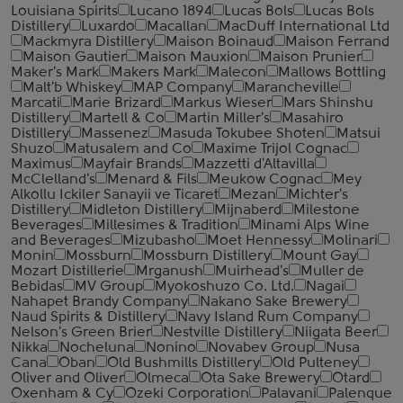
Louisiana Spirits
Lucano 1894
Lucas Bols
Lucas Bols
Distillery
Luxardo
Macallan
MacDuff International Ltd
Mackmyra Distillery
Maison Boinaud
Maison Ferrand
Maison Gautier
Maison Mauxion
Maison Prunier
Maker's Mark
Makers Mark
Malecon
Mallows Bottling
Malt'b Whiskey
MAP Company
Marancheville
Marcati
Marie Brizard
Markus Wieser
Mars Shinshu
Distillery
Martell & Co
Martin Miller's
Masahiro
Distillery
Massenez
Masuda Tokubee Shoten
Matsui
Shuzo
Matusalem and Co
Maxime Trijol Cognac
Maximus
Mayfair Brands
Mazzetti d'Altavilla
McClelland's
Menard & Fils
Meukow Cognac
Mey
Alkollu Ickiler Sanayii ve Ticaret
Mezan
Michter's
Distillery
Midleton Distillery
Mijnaberd
Milestone
Beverages
Millesimes & Tradition
Minami Alps Wine
and Beverages
Mizubasho
Moet Hennessy
Molinari
Monin
Mossburn
Mossburn Distillery
Mount Gay
Mozart Distillerie
Mrganush
Muirhead's
Muller de
Bebidas
MV Group
Myokoshuzo Co. Ltd.
Nagai
Nahapet Brandy Company
Nakano Sake Brewery
Naud Spirits & Distillery
Navy Island Rum Company
Nelson's Green Brier
Nestville Distillery
Niigata Beer
Nikka
Nocheluna
Nonino
Novabev Group
Nusa
Cana
Oban
Old Bushmills Distillery
Old Pulteney
Oliver and Oliver
Olmeca
Ota Sake Brewery
Otard
Oxenham & Cy
Ozeki Corporation
Palavani
Palenque