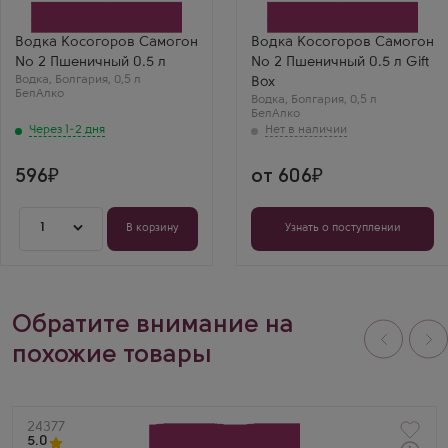
БелАлко
Производитель
Бренд
БелАлко
Косогоров Самогон
Бренд
Водка Косогоров Самогон
Водка Косогоров Самогон
Дарья
Косогоров Самогон
№ 2 Пшеничный 0.5 л
№ 2 Пшеничный 0.5 л Gift
Косогоров Самогон
Водка
,
Болгария
,
0,5 л
Box
№2 0.5 — мягкий, с
БелАлко
хлебной нотой.
Водка
,
Болгария
,
0,5 л
Отлично чувствуется
БелАлко
пшеничная основа.
Через 1-2 дня
Удивил за такую
цену.
596
от 606
1
В корзину
Узнать о поступлении
Обратите внимание на
похожие товары
Артикул
24377
5.0