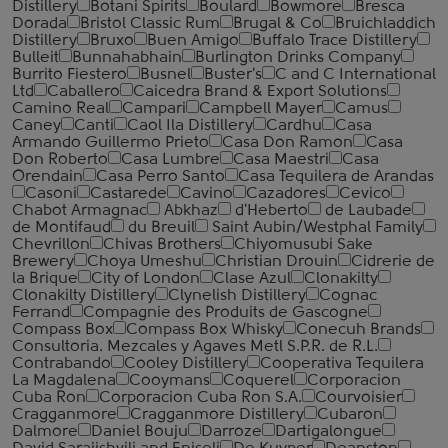
Distillery
Botani Spirits
Boulard
Bowmore
Bresca
Dorada
Bristol Classic Rum
Brugal & Co
Bruichladdich
Distillery
Bruxo
Buen Amigo
Buffalo Trace Distillery
Bulleit
Bunnahabhain
Burlington Drinks Company
Burrito Fiestero
Busnel
Buster's
C and C International
Ltd
Caballero
Caicedra Brand & Export Solutions
Camino Real
Campari
Campbell Mayer
Camus
Caney
Canti
Caol Ila Distillery
Cardhu
Casa
Armando Guillermo Prieto
Casa Don Ramon
Casa
Don Roberto
Casa Lumbre
Casa Maestri
Casa
Orendain
Casa Perro Santo
Casa Tequilera de Arandas
Casoni
Castarede
Cavino
Cazadores
Cevico
Chabot Armagnac
Abkhaz
d'Heberto
de Laubade
de Montifaud
du Breuil
Saint Aubin/Westphal Family
Chevrillon
Chivas Brothers
Chiyomusubi Sake
Brewery
Choya Umeshu
Christian Drouin
Cidrerie de
la Brique
City of London
Clase Azul
Clonakilty
Clonakilty Distillery
Clynelish Distillery
Cognac
Ferrand
Compagnie des Produits de Gascogne
Compass Box
Compass Box Whisky
Conecuh Brands
Consultoria. Mezcales y Agaves Metl S.P.R. de R.L.
Contrabando
Cooley Distillery
Cooperativa Tequilera
La Magdalena
Cooymans
Coquerel
Corporacion
Cuba Ron
Corporacion Cuba Ron S.A.
Courvoisier
Cragganmore
Cragganmore Distillery
Cubaron
Dalmore
Daniel Bouju
Darroze
Dartigalongue