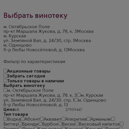
Выбрать винотеку
м. Октябрьское Поле
пр-кт Маршала Жукова, д. 78, к. 3
Москва
м. Курская
ул. Земляной Вал, д. 24/30, стр. 1
Москва
м. Одинцово
б-р Любы Новосёловой, д. 13
Москва
Фильтр по характеристикам
Акционные товары
Забрать сегодня
Только товары в наличии
Выбрать винотеку
м. Октябрьское Поле
пр-кт Маршала Жукова. д. 78. к. 3
м. Курская
ул. Земляной Вал. д. 24/30. стр. 1
м. Одинцово
б-р Любы Новосёловой. д. 13
Цена
Тип товара
Водка
Абсент
Аквавит
Аперитив
Арманьяк
Биттер
Бренди
Бурбон
Виски
Висковый напиток