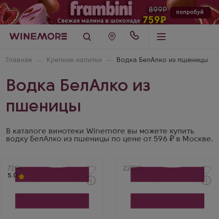
Главная
Крепкие напитки
Водка БелАлко из пшеницы
Водка БелАлко из
пшеницы
В каталоге винотеки Winemore вы можете купить
водку БелАлко из пшеницы по цене от 596 ₽ в Москве.
Артикул
7296
Артикул
22722
5.0
Через 1-2 дня
Водка
Водка
Kosogorov Samogon № 2
Kosogorov Samogon №2
Pshenichnyi
Wheat в подарочной
Производитель
коробке