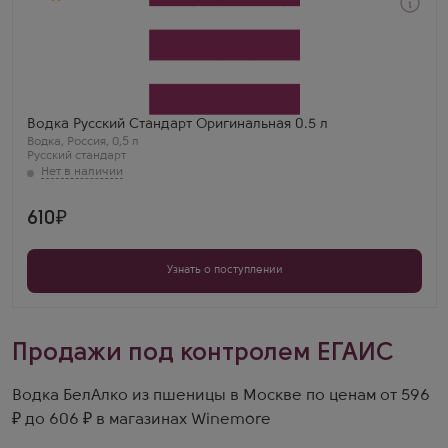
Водка
Russian Standard Original
Производитель
Русский стандарт
Регион
Санкт-Петербург
Вован М.
Водка Русский Стандарт Оригинальная 0.5 л
Стандарт Оригинал 0.5 — легенда. Ничего
Водка
,
Россия
,
0,5 л
лишнего, только идеальный водочный вкус.
Русский стандарт
610
Узнать о поступлении
Продажи под контролем ЕГАИС
Водка БелАлко из пшеницы в Москве по ценам от 596
₽ до 606 ₽ в магазинах Winemore