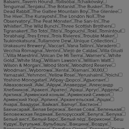
Balsam
Tavern Hound
Tbilisoba
Tchaikovsky
Tengumai
Tenjaku
The Botanist
The Busker
The
Dead Rabbit
The Galtee Mountain Boy
The Glenlee
The Hive
The Kurayoshi
The London №1
The
Observatory
The Peat Monster
The San-In
The
Whistler
The Wild Bunch
Three Scottish Brothers
Tigranakert
Tio Toto
Tito's
Togouchi
Toki
Tomintoul
Torabhaig
Tres Erres
Trois Rivieres
Trouble Maker
Tsukinokatsura
Tullamore Dew
Unique Collection
Urakasumi Brewery
Vaccari
Vana Tallinn
Varadero
Vecchia Romagna
Veroni
Viejo de Caldas
Villa Giusti
Villa Maestrini
Volcan De Mi Tierra
Warner's
White
Gold
White Stag
William Lawson's
William Watt
Wilson & Morgan
Wood Stork
Woodford Reserve
Woodman
Wyborowa
Xenta
Xiaman
XUXU
Yamazaki
Yehmon
Yellow Rose
Yerushalmi
Yoichi
Yoshino Monogatari
Абрау-Дюрсо
Адъютант
Айвазовский
Айк
Айрум
Алаверди
Александр
Хлебников
Аракел
Аратес
Араш
Аргус
Ардели
Арктика
Армянский коньяк
Армянский Символ
Армянский Узор
Арпинэ
Архангельская
Арцах
Ачара
Баадури
Байкал
Балчуг
Бастион
Бахчисарай
Белая Березка
Белая Сова
Беленькая
Беловежская Ледяная
БелорусскаЯ
Белуга
Белуха
Белый аист
Белый Барс
Белый лёд
Берикони
Беш
Кудук
Бугульма
Бульбашъ
Вакцина
Воздух