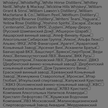
Whiskey
WhistlePig
White Horse Distillers
Whitley
Neill
Whyte & Mackay
Wicklow Hills Whiskey
William
Grant & Sons
William Lawson's Distillery
William
Macfarlane & Co.
William Peel
Wolfburn Distillery
Woodford Reserve Distillery
Writers' Tears
Yaguara
Yellow Rose Distilling
Yoshino Spirits
Zacapa
Zacapa
Centenario
Zanin 1895
Zuidam
Абрау-Дюрсо
(Русский Шампанский Дом)
Абшерон-Шараб
Авшарский винный завод
Алеф-Виналь-Крым
Алкогольная Сибирская Группа
Алкон
Альфа Люкс
Альянс-1892
АПФ Фанагория
Арагет
Араратский
Коньячный Завод
Арсенал Вин
Асканели Братья
Бахчисарай ВКЗ
Башспирт
БрянскСпиртПром
Веди
Алко
Великоустюгский ЛВЗ
Викалк
ВКК Русь
Главспиртпром
Глазовский ЛВЗ
Грейн Алко
ДВКЗ
(Дербентский винно-коньячный завод)
Дербентский
коньячный комбинат
Дом Грузинского Вина
Ерасхский винный завод
Ереванский Коньячный
Завод
Жемчужина Ставрополья
Иронсан
Итар
Глобал
Иткульский спиртзавод
Калужский Кристалл
КВКЗ (Коломенский винно-коньячный завод)
КВС
Кизлярский коньячный завод
КЛВЗ Кристалл
Компания Алкогольных Напитков Алаверди
Кристалл-Лефортово ГК
Крымская Водочная
Компания
ЛВЗ Московский
Малиновщизненский
Спиртоводочный Завод Аквадив
Мердзаванский