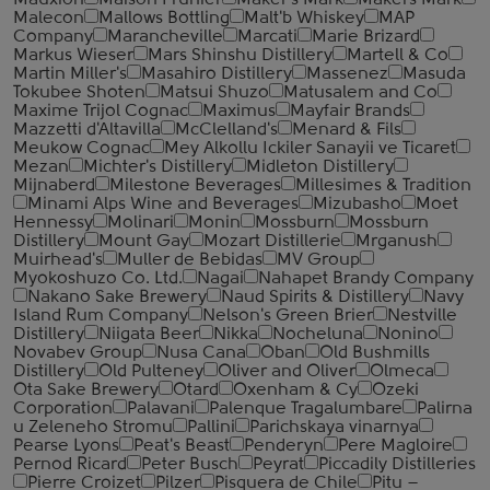
Mauxion
Maison Prunier
Maker's Mark
Makers Mark
Malecon
Mallows Bottling
Malt'b Whiskey
MAP
Company
Marancheville
Marcati
Marie Brizard
Markus Wieser
Mars Shinshu Distillery
Martell & Co
Martin Miller's
Masahiro Distillery
Massenez
Masuda
Tokubee Shoten
Matsui Shuzo
Matusalem and Co
Maxime Trijol Cognac
Maximus
Mayfair Brands
Mazzetti d'Altavilla
McClelland's
Menard & Fils
Meukow Cognac
Mey Alkollu Ickiler Sanayii ve Ticaret
Mezan
Michter's Distillery
Midleton Distillery
Mijnaberd
Milestone Beverages
Millesimes & Tradition
Minami Alps Wine and Beverages
Mizubasho
Moet
Hennessy
Molinari
Monin
Mossburn
Mossburn
Distillery
Mount Gay
Mozart Distillerie
Mrganush
Muirhead's
Muller de Bebidas
MV Group
Myokoshuzo Co. Ltd.
Nagai
Nahapet Brandy Company
Nakano Sake Brewery
Naud Spirits & Distillery
Navy
Island Rum Company
Nelson's Green Brier
Nestville
Distillery
Niigata Beer
Nikka
Nocheluna
Nonino
Novabev Group
Nusa Cana
Oban
Old Bushmills
Distillery
Old Pulteney
Oliver and Oliver
Olmeca
Ota Sake Brewery
Otard
Oxenham & Cy
Ozeki
Corporation
Palavani
Palenque Tragalumbare
Palirna
u Zeleneho Stromu
Pallini
Parichskaya vinarnya
Pearse Lyons
Peat's Beast
Penderyn
Pere Magloire
Pernod Ricard
Peter Busch
Peyrat
Piccadily Distilleries
Pierre Croizet
Pilzer
Pisquera de Chile
Pitu –