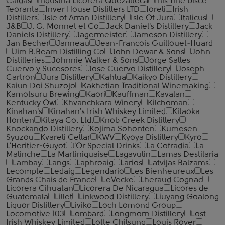
Caldas
Industria Licorera Quezalteca
Inis Tine Uisce
Teoranta
Inver House Distillers LTD
Ioreli
Irish
Distillers
Isle of Arran Distillery
Isle Of Jura
Italicus
J&B
J. G. Monnet et Co
Jack Daniel's Distillery
Jack
Daniels Distillery
Jagermeister
Jameson Distillery
Jan Becher
Janneau
Jean-Francois Guillouet-Huard
Jim B.Beam Distilling Co
John Dewar & Sons
John
Distilleries
Johnnie Walker & Sons
Jorge Salles
Cuervo y Sucesores
Jose Cuervo Distillery
Joseph
Cartron
Jura Distillery
Kahlua
Kaikyo Distillery
Kaiun Doi Shuzojo
Kakhetian Traditional Winemaking
Kamotsuru Brewing
Kaori
Kauffman
Kavalan
Kentucky Owl
Khvanchkara Winery
Kilchoman
Kinahan's
Kinahan's Irish Whiskey Limited
Kitaoka
Honten
Kitaya Co. Ltd.
Knob Creek Distillery
Knockando Distillery
Kojima Sohonten
Kumesen
Syuzou
Kvareli Cellar
KWV
Kyoya Distillery
Kyro
L'Heritier-Guyot
l'Or Special Drinks
La Cofradia
La
Malinche
La Martiniquaise
Lagavulin
Lamas Destilaria
Lambay
Langs
Laphroaig
Larios
Latvijas Balzams
Lecompte
Ledaig
Legendario
Les Bienheureux
Les
Grands Chais de France
LeVecke
Lheraud Cognac
Licorera Cihuatan
Licorera De Nicaragua
Licores de
Guatemala
Lillet
Linkwood Distillery
Liuyang Goalong
Liquor Distillery
Liviko
Loch Lomond Group
Locomotive 103
Lombard
Longmorn Distillery
Lost
Irish Whiskey Limited
Lotte Chilsung
Louis Royer