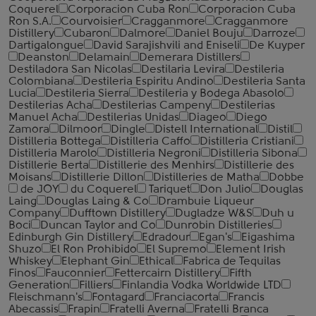
Coquerel
Corporacion Cuba Ron
Corporacion Cuba
Ron S.A.
Courvoisier
Cragganmore
Cragganmore
Distillery
Cubaron
Dalmore
Daniel Bouju
Darroze
Dartigalongue
David Sarajishvili and Eniseli
De Kuyper
Deanston
Delamain
Demerara Distillers
Destiladora San Nicolas
Destilaria Levira
Destileria
Colombiana
Destileria Espiritu Andino
Destileria Santa
Lucia
Destileria Sierra
Destileria y Bodega Abasolo
Destilerias Acha
Destilerias Campeny
Destilerias
Manuel Acha
Destilerias Unidas
Diageo
Diego
Zamora
Dilmoor
Dingle
Distell International
Distil
Distilleria Bottega
Distilleria Caffo
Distilleria Cristiani
Distilleria Marolo
Distilleria Negroni
Distilleria Sibona
Distillerie Berta
Distillerie des Menhirs
Distillerie des
Moisans
Distillerie Dillon
Distilleries de Matha
Dobbe
de JOY
du Coquerel
Tariquet
Don Julio
Douglas
Laing
Douglas Laing & Co
Drambuie Liqueur
Company
Dufftown Distillery
Dugladze W&S
Duh u
Boci
Duncan Taylor and Co
Dunrobin Distilleries
Edinburgh Gin Distillery
Edradour
Egan's
Eigashima
Shuzo
El Ron Prohibido
El Supremo
Element Irish
Whiskey
Elephant Gin
Ethical
Fabrica de Tequilas
Finos
Fauconnier
Fettercairn Distillery
Fifth
Generation
Filliers
Finlandia Vodka Worldwide LTD
Fleischmann's
Fontagard
Franciacorta
Francis
Abecassis
Frapin
Fratelli Averna
Fratelli Branca