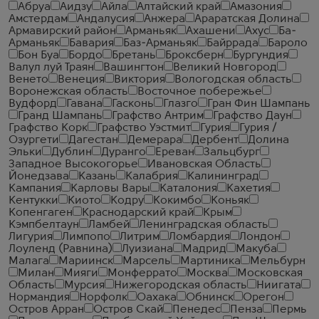
Абруа
Аидзу
Айла
Алтайский край
Амазония
Амстердам
Андалусия
Анжера
Араратская Долина
Армавирский район
Арманьяк
Ахашени
Ахус
Ба-
Арманьяк
Бавария
Баз-Арманьяк
Байррада
Бароло
Бон Буа
Бордо
Бретань
Броксберн
Бургундия
Валул луй Траян
Вашингтон
Великий Новгород
Венето
Венеция
Виктория
Вологодская область
Воронежская область
Восточное побережье
Вудфорд
Гавана
Гасконь
Глазго
Гран Фин Шампань
Гранд Шампань
Графство Антрим
Графство Даун
Графство Корк
Графство Уэстмит
Гурия
Гурия /
Озургети
Дагестан
Демерара
Дербент
Долина
Эльки
Дублин
Дуранго
Ереван
Зальцбург
Западное Высокогорье
Ивановская Область
Йонедзава
Казань
Калабрия
Калининград
Кампания
Карловы Вары
Каталония
Кахетия
Кентукки
Киото
Кодру
Кокимбо
Коньяк
Копенгаген
Краснодарский край
Крым
Кэмпбелтаун
Ламбей
Ленинградская область
Лигурия
Лимпопо
Литрим
Ломбардия
Лондон
Лоуленд (Равнина)
Луизиана
Мадрид
Макуба
Малага
Мариинск
Марсель
Мартиника
Мельбурн
Милан
Мияги
Монферрато
Москва
Московская
Область
Мурсия
Нижегородская область
Ниигата
Нормандия
Норфолк
Оахака
Обнинск
Орегон
Остров Арран
Остров Скай
Пенедес
Пенза
Пермь