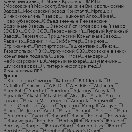
коньячный завод
Минск Кристалл
ММВЗ
(Московский Межреспубликанский Винодельческий
Завод)
Московский завод Кристалл
Мргашен
Винно-коньячный завод
Национал Алко
Нива
Новокубанское
Объединенные Пензенские
Водочные Заводы
Озерский спиртоводочный завод
(ОСВЗ)
ООО ССБ
Первомайский
Первый Купажный
Завод
Пермалко
Прошянский Коньячный Завод
Радамир
Родник и К
Сиббиттер
Смирнов
Стрижамент
Татспиртпром
Ташкентвино
Тейси
Тираспольский ВКЗ
Уржумский СВЗ
Усовские винно-
коньячные подвалы
Царь Тигран
Чандари
Чебоксарский ЛВЗ
Черный знахарь
Шаумян-Вин
Шуйская водка
Юпитер Инкорпорейтед
Ярославский ЛВЗ
Бренд
Косогоров Самогон
14 Inkas
1800 Tequila
3
Caballos
7 злаков
A.E. Dor
A.H. Riise
Abducted
Aber Falls
Aberfort
Aberlour
Adamus
Agavita
Aguanile
Akashi
Akashi-Tai
Akvadiv
Altair
Amaro
Lucano
Amaro Montenegro
Amarula
Anaseuli
Anejo Centuria
Aperol
Appleton
Araget
Aragveli
Ararat
Ardmore
Arlett
Arran
Ashanti
Askaneli
Atxa
Aultmore
Averna
Bacardi
Bacur
Balblair
Balvenie
Bandwagon
Bankhall
Barbadillo
Barber's
Barcelo
Barclays
Bargest
Baron Otard
Barr an Uisce
Barrel
Barrister
Bayou
Beaulieu
Beaver's Dram