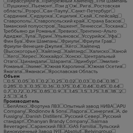
Пирассунунга
Прибрежный Хайленд
Пти Шампань
Пушкино
Пьемонт
Пэи д'Ож
Рига
Ростовская
область
Роэро
Сан-Паулу
Санкт-Петербург
Сардиния
Сидзуока
Сицилия
Скай
Спейсайд
Ставрополь
Ставропольский край
Страна Басков
Таманский полуостров
Ташкент
Теннесси
Тоскана
Треббьяно ди Романья
Тревизо
Трентино-Альто
Адидже
Тула
Турин
Ульяновск
Уссурийск
Уфа
Фин Буа
Фин Шампань
Фриули
Фриули Грав
Фриули-Венеция-Джулия
Хёго
Хайленд
(Высокогорье)
Хайлэнд
Хайлэндс
Халиско
Ханой
Хего
Херес
Хоккайдо
Хонсю
Центральный
Отаго
Цинандали
Шаранта
Эдинбург
Эмилия-
Романья
Эхиме
Южная Каролина
Южная Осетия
Ямагата
Яманаси
Ярославская Область
Объем
0.5
0.05
0.1
0.2
0.25
0.02
0.03
0.04
0.18
0.285
0.3
0.35
0.36
0.375
0.4
0.44
0.45
0.64
0.7
0.72
0.75
0.85
0.9
1
1.45
1.5
1.75
1.8
18
2
2.5
3
4.5
Производитель
БелАлко
Фортуна ЛВЗ
Опытный завод НИВА
APU
Company
Rodionov & Sons
Ладога
Синергия
A. de
Fussigny
Danish Distillers
Русский Север
Русский
стандарт
Ohanyan Brandy Company
Saimaa
Beverages
Саранский ЛВЗ
GAS Familia
Тульский
Винокуренный Завод 1911
Absolut
Belvingroup