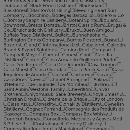
Brothers & Rudd
Beveland Distillers
Bisquit &
Dubouche
Black Forest Distillers
Blackadder
Blackforest
Blanton's Distilling
Bleeding Heart Rum
Company
Bocchino
Bodegas Barbadillo
Bolero & Co
Bombay Sapphire Distillery
Botani Spirits
Boulard
Bowmore
Bresca Dorada
Bristol Classic Rum
Brugal &
Co
Bruichladdich Distillery
Bruxo
Buen Amigo
Buffalo Trace Distillery
Bulleit
Bunnahabhain
Burlington Drinks Company
Burrito Fiestero
Busnel
Buster's
C and C International Ltd
Caballero
Caicedra
Brand & Export Solutions
Camino Real
Campari
Campbell Mayer
Camus
Caney
Canti
Caol Ila
Distillery
Cardhu
Casa Armando Guillermo Prieto
Casa Don Ramon
Casa Don Roberto
Casa Lumbre
Casa Maestri
Casa Orendain
Casa Perro Santo
Casa
Tequilera de Arandas
Casoni
Castarede
Cavino
Cazadores
Cevico
Chabot Armagnac
Abkhaz
d'Heberto
de Laubade
de Montifaud
du Breuil
Saint Aubin/Westphal Family
Chevrillon
Chivas
Brothers
Chiyomusubi Sake Brewery
Choya Umeshu
Christian Drouin
Cidrerie de la Brique
City of London
Clase Azul
Clonakilty
Clonakilty Distillery
Clynelish
Distillery
Cognac Ferrand
Compagnie des Produits de
Gascogne
Compass Box
Compass Box Whisky
Conecuh Brands
Consultoria. Mezcales y Agaves Metl
S.P.R. de R.L.
Contrabando
Cooley Distillery
Cooperativa Tequilera La Magdalena
Cooymans