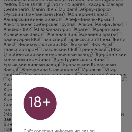
Yellow Rose Distilling
Yoshino Spirits
Zacapa
Zacapa
Centenario
Zanin 1895
Zuidam
Абрау-Дюрсо
(Русский Шампанский Дом)
Абшерон-Шараб
Авшарский винный завод
Алеф-Виналь-Крым
Алкогольная Сибирская Группа
Алкон
Альфа Люкс
Альянс-1892
АПФ Фанагория
Арагет
Араратский
Коньячный Завод
Арсенал Вин
Асканели Братья
Бахчисарай ВКЗ
Башспирт
БрянскСпиртПром
Веди
Алко
Великоустюгский ЛВЗ
Викалк
ВКК Русь
Главспиртпром
Глазовский ЛВЗ
Грейн Алко
ДВКЗ
(Дербентский винно-коньячный завод)
Дербентский
коньячный комбинат
Дом Грузинского Вина
Ерасхский винный завод
Ереванский Коньячный
Завод
Жемчужина Ставрополья
Иронсан
Итар
Глобал
Иткульский спиртзавод
Калужский Кристалл
КВКЗ (Коломенский винно-коньячный завод)
КВС
Кизлярский коньячный завод
КЛВЗ Кристалл
Компания Алкогольных Напитков Алаверди
Кристалл-Лефортово ГК
Крымская Водочная
18+
Компания
ЛВЗ Московский
Малиновщизненский
Спиртоводочный Завод Аквадив
Мердзаванский
коньячный завод
Минск Кристалл
ММВЗ
(Московский Межреспубликанский Винодельческий
Завод)
Московский завод Кристалл
Мргашен
Винно-коньячный завод
Национал Алко
Нива
Новокубанское
Объединенные Пензенские
Сайт содержит информацию для лиц