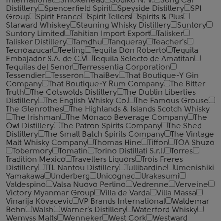
International
Smokehead
Sodiko N. V.
Song Cai
Distillery
Spencerfield Spirit
Speyside Distillery
SPI
Group
Spirit France
Spirit Tellers
Spirits & Plus
Starward Whiskey
Stauning Whisky Distillery
Suntory
Suntory Limited
Tahitian Import Export
Talisker
Talisker Distillery
Tamdhu
Tanqueray
Teacher's
Tecnoazucar
Teeling
Tequila Don Roberto
Tequila
Embajador S.A. de C.V
Tequila Selecto de Amatitan
Tequilas del Senor
Terressentia Corporation
Tessendier
Tesseron
ThaiBev
That Boutique-Y Gin
Company
That Boutique-Y Rum Company
The Bitter
Truth
The Cotswolds Distillery
The Dublin Liberties
Distillery
The English Whisky Co.
The Famous Grouse
The Glenrothes
The Highlands & Islands Scotch Whisky
The Irishman
The Monaco Beverage Company
The
Owl Distillery
The Patron Spirits Company
The Shed
Distillery
The Small Batch Spirits Company
The Vintage
Malt Whisky Company
Thomas Hine
Tiffon
TOA Shuzo
Tobermory
Tomatin
Torino Distillati S.r.l.
Torres
Tradition Mexico
Travellers Liquors
Trois Freres
Distillery
TTL Nantou Distillery
Tullibardine
Umenishiki
Yamakawa
Underberg
Unicognac
Urakasumi
Valdespino
Valsa Nuovo Perlino
Vedrenne
Verveine
Victory Myanmar Group
Villa de Varda
Villa Massa
Vinarija Kovacevic
VP Brands International
Waldemar
Behn
Walsh
Warner's Distillery
Waterford Whisky
Wemyss Malts
Wenneker
West Cork
Westward