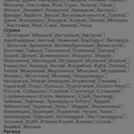
Граппа
Джин
Кальвадос
Кашаса
Коньяк
Ликер
Мескаль
Настойка
Ром
Саке
Текила
Чача
Абсент
Аквавит
Аперитив
Арманьяк
Биттер
Бренди
Бурбон
Виски
Висковый напиток
Граппа
Джин
Кальвадос
Кашаса
Коньяк
Ликер
Мескаль
Настойка
Ром
Саке
Текила
Чача
Страна
Болгария
Абхазия
Австралия
Австрия
Азербайджан
Англия
Армения
Барбадос
Беларусь
Бельгия
Бразилия
Великобритания
Венесуэла
Вьетнам
Гайана
Гватемала
Германия
Греция
Грузия
Дания
Доминикана
Израиль
Индия
Индонезия
Ирландия
Исландия
Испания
Италия
Казахстан
Канада
Китай
Колумбия
Куба
Латвия
Литва
Маврикий
Мартиника
Мексика
Молдавия
Монако
Монголия
Мьянма
Нидерланды
Никарагуа
Новая Зеландия
Норвегия
Панама
Парагвай
Перу
Польша
Португалия
Пуэрто-Рико
Россия
Сейшелы
Сербия
Сингапур
Словакия
Соединенные Штаты Америки
США
Таиланд
Тайвань
Тайланд
Тринидад и Тобаго
Турция
Узбекистан
Украина
Уэльс
Фиджи
Филиппины
Финляндия
Франция
Хорватия
Чехия
Чили
Швейцария
Швеция
Шотландия
Эль Сальвадор
Эстония
ЮАР
Южная Корея
Южная Осетия
Ямайка
Япония
Регион