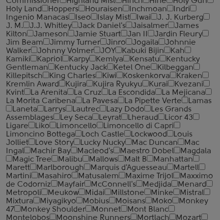
Commissioner
Highland Mist
Hinch
Hine
Holy Gun
Holy Land
Hoppers
Houraisen
Inchmoan
Indri
Ingenio Manacas
Iseo
Islay Mist
Iwai
J. J. Kurberg
J. M.
J.J. Whitley
Jack Daniel's
Jaisalmer
James
Kilton
Jameson
Jamie Stuart
Jan II
Jardin Fleury
Jim Beam
Jimmy Turner
Jinro
Jogaila
Johnnie
Walker
Johnny Volmer
JOY
Kabuki Bijin
Kah
Kamiki
Kapriol
Karpy
Kemlya
Kensatu
Kentucky
Gentleman
Kentucky Jack
Ketel One
Kilbeggan
Killepitsch
King Charles
Kiwi
Koskenkorva
Kraken
Kremlin Award
Kujira
Kujira Ryukyu
Kurai
Kvezani
Kvint
La Arenita
La Cruz
La Escondida
La Mejicana
La Morita Caribena
La Pavesa
La Pipette Verte
Lamas
Laneta
Larrys
Lautrec
Lazy Dodo
Les Grands
Assemblages
Ley Seca
Leyrat
Lheraud
Licor 43
Ligare
Liko
Limoncello
Limoncello di Capri
Limoncino Bottega
Loch Castle
Lockwood
Louis
Jolliet
Love Story
Lucky Nucky
Mac Duncan
Mac
Ingal
Machir Bay
Macleod's
Maestro Dobel
Magdala
Magic Tree
Malibu
Mallows
Malt B
Manhattan
Marett
Marlborough
Marquis d'Aguesseau
Martell
Martini
Masahiro
Matusalem
Maxime Trijol
Maxximo
de Codorniz
Mayfair
McConnell's
Medjida
Menard
Metropoli
Meukow
Midai
Millstone
Minke
Mistral
Mixtura
Miyagikyo
Mobius
Moisans
Moko
Monkey
47
Monkey Shoulder
Monnet
Mont Blanc
Montelobos
Moonshine Runners
Mortlach
Mozart