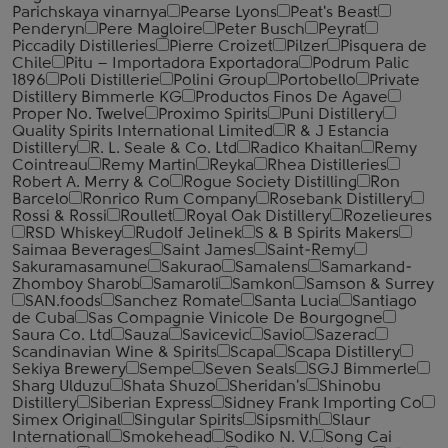
Parichskaya vinarnya
Pearse Lyons
Peat's Beast
Penderyn
Pere Magloire
Peter Busch
Peyrat
Piccadily Distilleries
Pierre Croizet
Pilzer
Pisquera de
Chile
Pitu – Importadora Exportadora
Podrum Palic
1896
Poli Distillerie
Polini Group
Portobello
Private
Distillery Bimmerle KG
Productos Finos De Agave
Proper No. Twelve
Proximo Spirits
Puni Distillery
Quality Spirits International Limited
R & J Estancia
Distillery
R. L. Seale & Co. Ltd
Radico Khaitan
Remy
Cointreau
Remy Martin
Reyka
Rhea Distilleries
Robert A. Merry & Co
Rogue Society Distilling
Ron
Barcelo
Ronrico Rum Company
Rosebank Distillery
Rossi & Rossi
Roullet
Royal Oak Distillery
Rozelieures
RSD Whiskey
Rudolf Jelinek
S & B Spirits Makers
Saimaa Beverages
Saint James
Saint-Remy
Sakuramasamune
Sakurao
Samalens
Samarkand-
Zhomboy Sharob
Samaroli
Samkon
Samson & Surrey
SAN.foods
Sanchez Romate
Santa Lucia
Santiago
de Cuba
Sas Compagnie Vinicole De Bourgogne
Saura Co. Ltd
Sauza
Savicevic
Savio
Sazerac
Scandinavian Wine & Spirits
Scapa
Scapa Distillery
Sekiya Brewery
Sempe
Seven Seals
SGJ Bimmerle
Sharg Ulduzu
Shata Shuzo
Sheridan's
Shinobu
Distillery
Siberian Express
Sidney Frank Importing Co
Simex Original
Singular Spirits
Sipsmith
Slaur
International
Smokehead
Sodiko N. V.
Song Cai