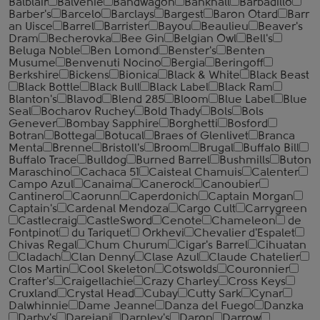
Balblair
Balvenie
Bandwagon
Bankhall
Barbadillo
Barber's
Barcelo
Barclays
Bargest
Baron Otard
Barr
an Uisce
Barrel
Barrister
Bayou
Beaulieu
Beaver's
Dram
Becherovka
Bee Gin
Belgian Owl
Bell's
Beluga Noble
Ben Lomond
Benster's
Benten
Musume
Benvenuti Nocino
Bergia
Beringoff
Berkshire
Bickens
Bionica
Black & White
Black Beast
Black Bottle
Black Bull
Black Label
Black Ram
Blanton's
Blavod
Blend 285
Bloom
Blue Label
Blue
Seal
Bocharov Ruchey
Bold Thady
Bols
Bols
Genever
Bombay Sapphire
Borghetti
Bosford
Botran
Bottega
Botucal
Braes of Glenlivet
Branca
Menta
Brenne
Bristoll's
Broom
Brugal
Buffalo Bill
Buffalo Trace
Bulldog
Burned Barrel
Bushmills
Buton
Maraschino
Cachaca 51
Caisteal Chamuis
Calenter
Campo Azul
Canaima
Canerock
Canoubier
Cantinero
Caorunn
Caperdonich
Captain Morgan
Captain's
Cardenal Mendoza
Cargo Cult
Carrygreen
Castlecraig
CastleSword
Cenote
Chameleon
de
Fontpinot
du Tariquet
Orkhevi
Chevalier d'Espalet
Chivas Regal
Chum Churum
Cigar's Barrel
Cihuatan
Cladach
Clan Denny
Clase Azul
Claude Chatelier
Clos Martin
Cool Skeleton
Cotswolds
Couronnier
Crafter's
Craigellachie
Crazy Charley
Cross Keys
Cruxland
Crystal Head
Cubay
Cutty Sark
Cynar
Dalwhinnie
Dame Jeanne
Danza del Fuego
Danzka
Darby's
Darejani
Darnley's
Daron
Darrow