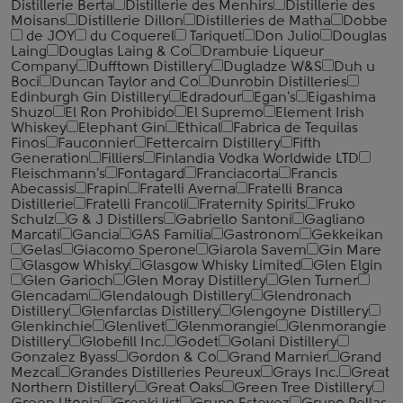
Distillerie Berta
Distillerie des Menhirs
Distillerie des
Moisans
Distillerie Dillon
Distilleries de Matha
Dobbe
de JOY
du Coquerel
Tariquet
Don Julio
Douglas
Laing
Douglas Laing & Co
Drambuie Liqueur
Company
Dufftown Distillery
Dugladze W&S
Duh u
Boci
Duncan Taylor and Co
Dunrobin Distilleries
Edinburgh Gin Distillery
Edradour
Egan's
Eigashima
Shuzo
El Ron Prohibido
El Supremo
Element Irish
Whiskey
Elephant Gin
Ethical
Fabrica de Tequilas
Finos
Fauconnier
Fettercairn Distillery
Fifth
Generation
Filliers
Finlandia Vodka Worldwide LTD
Fleischmann's
Fontagard
Franciacorta
Francis
Abecassis
Frapin
Fratelli Averna
Fratelli Branca
Distillerie
Fratelli ‎Francoli
Fraternity Spirits
Fruko
Schulz
G & J Distillers
Gabriello Santoni
Gagliano
Marcati
Gancia
GAS Familia
Gastronom
Gekkeikan
Gelas
Giacomo Sperone
Giarola Savem
Gin Mare
Glasgow Whisky
Glasgow Whisky Limited
Glen Elgin
Glen Garioch
Glen Moray Distillery
Glen Turner
Glencadam
Glendalough Distillery
Glendronach
Distillery
Glenfarclas Distillery
Glengoyne Distillery
Glenkinchie
Glenlivet
Glenmorangie
Glenmorangie
Distillery
Globefill Inc.
Godet
Golani Distillery
Gonzalez Byass
Gordon & Co
Grand Marnier
Grand
Mezcal
Grandes Distilleries Peureux
Grays Inc.
Great
Northern Distillery
Great Oaks
Green Tree Distillery