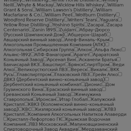
Whiskey
WhistlePig
White Horse Distillers
Whitley
Neill
Whyte & Mackay
Wicklow Hills Whiskey
William
Grant & Sons
William Lawson's Distillery
William
Macfarlane & Co.
William Peel
Wolfburn Distillery
Woodford Reserve Distillery
Writers' Tears
Yaguara
Yellow Rose Distilling
Yoshino Spirits
Zacapa
Zacapa
Centenario
Zanin 1895
Zuidam
Абрау-Дюрсо
(Русский Шампанский Дом)
Абшерон-Шараб
Авшарский винный завод
Алеф-Виналь-Крым
Алкогольная Промышленная Компания (АПК)
Алкогольная Сибирская Группа
Алкон
Альфа Люкс
Альянс-1892
АПФ Фанагория
Арагет
Араратский
Коньячный Завод
Арсенал Вин
Асканели Братья
Бахчисарай ВКЗ
Башспирт
БрянскСпиртПром
Веди
Алко
Великоустюгский ЛВЗ
Вереск
Викалк
ВКК
Русь
Главспиртпром
Глазовский ЛВЗ
Грейн Алко
ДВКЗ (Дербентский винно-коньячный завод)
Дербентский коньячный комбинат
Дионис
Дом
Грузинского Вина
Ерасхский винный завод
Ереванский Коньячный Завод
Жемчужина
Ставрополья
Иронсан
Итар Глобал
Калужский
Кристалл
КВКЗ (Коломенский винно-коньячный
завод)
КВС
Кизлярский коньячный завод
КЛВЗ
Кристалл
Компания Алкогольных Напитков Алаверди
Кристалл-Лефортово ГК
Крымская Водочная
Компания
ЛВЗ Московский
Малиновщизненский
Спиртоводочный Завод Аквадив
Мердзаванский