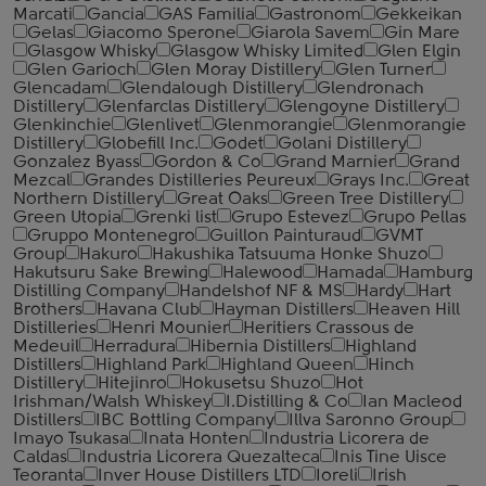
Marcati
Gancia
GAS Familia
Gastronom
Gekkeikan
Gelas
Giacomo Sperone
Giarola Savem
Gin Mare
Glasgow Whisky
Glasgow Whisky Limited
Glen Elgin
Glen Garioch
Glen Moray Distillery
Glen Turner
Glencadam
Glendalough Distillery
Glendronach
Distillery
Glenfarclas Distillery
Glengoyne Distillery
Glenkinchie
Glenlivet
Glenmorangie
Glenmorangie
Distillery
Globefill Inc.
Godet
Golani Distillery
Gonzalez Byass
Gordon & Co
Grand Marnier
Grand
Mezcal
Grandes Distilleries Peureux
Grays Inc.
Great
Northern Distillery
Great Oaks
Green Tree Distillery
Green Utopia
Grenki list
Grupo Estevez
Grupo Pellas
Gruppo Montenegro
Guillon Painturaud
GVMT
Group
Hakuro
Hakushika Tatsuuma Honke Shuzo
Hakutsuru Sake Brewing
Halewood
Hamada
Hamburg
Distilling Company
Handelshof NF & MS
Hardy
Hart
Brothers
Havana Club
Hayman Distillers
Heaven Hill
Distilleries
Henri Mounier
Heritiers Crassous de
Medeuil
Herradura
Hibernia Distillers
Highland
Distillers
Highland Park
Highland Queen
Hinch
Distillery
Hitejinro
Hokusetsu Shuzo
Hot
Irishman/Walsh Whiskey
I.Distilling & Co
Ian Macleod
Distillers
IBC Bottling Company
Illva Saronno Group
Imayo Tsukasa
Inata Honten
Industria Licorera de
Caldas
Industria Licorera Quezalteca
Inis Tine Uisce
Teoranta
Inver House Distillers LTD
Ioreli
Irish