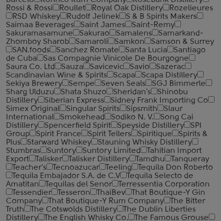
Barcelo
Ronrico Rum Company
Rosebank Distillery
Rossi & Rossi
Roullet
Royal Oak Distillery
Rozelieures
RSD Whiskey
Rudolf Jelinek
S & B Spirits Makers
Saimaa Beverages
Saint James
Saint-Remy
Sakuramasamune
Sakurao
Samalens
Samarkand-
Zhomboy Sharob
Samaroli
Samkon
Samson & Surrey
SAN.foods
Sanchez Romate
Santa Lucia
Santiago
de Cuba
Sas Compagnie Vinicole De Bourgogne
Saura Co. Ltd
Sauza
Savicevic
Savio
Sazerac
Scandinavian Wine & Spirits
Scapa
Scapa Distillery
Sekiya Brewery
Sempe
Seven Seals
SGJ Bimmerle
Sharg Ulduzu
Shata Shuzo
Sheridan's
Shinobu
Distillery
Siberian Express
Sidney Frank Importing Co
Simex Original
Singular Spirits
Sipsmith
Slaur
International
Smokehead
Sodiko N. V.
Song Cai
Distillery
Spencerfield Spirit
Speyside Distillery
SPI
Group
Spirit France
Spirit Tellers
Spiritique
Spirits &
Plus
Starward Whiskey
Stauning Whisky Distillery
Stumbras
Suntory
Suntory Limited
Tahitian Import
Export
Talisker
Talisker Distillery
Tamdhu
Tanqueray
Teacher's
Tecnoazucar
Teeling
Tequila Don Roberto
Tequila Embajador S.A. de C.V
Tequila Selecto de
Amatitan
Tequilas del Senor
Terressentia Corporation
Tessendier
Tesseron
ThaiBev
That Boutique-Y Gin
Company
That Boutique-Y Rum Company
The Bitter
Truth
The Cotswolds Distillery
The Dublin Liberties
Distillery
The English Whisky Co.
The Famous Grouse