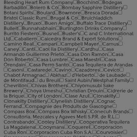
Bleeding Heart Rum Company
Bocchino
Bodegas
Barbadillo
Bolero & Co
Bombay Sapphire Distillery
Botani Spirits
Boulard
Bowmore
Bresca Dorada
Bristol Classic Rum
Brugal & Co
Bruichladdich
Distillery
Bruxo
Buen Amigo
Buffalo Trace Distillery
Bulleit
Bunnahabhain
Burlington Drinks Company
Burrito Fiestero
Busnel
Buster's
C and C International
Ltd
Caballero
Caicedra Brand & Export Solutions
Camino Real
Campari
Campbell Mayer
Camus
Caney
Canti
Caol Ila Distillery
Cardhu
Casa
Armando Guillermo Prieto
Casa Don Ramon
Casa
Don Roberto
Casa Lumbre
Casa Maestri
Casa
Orendain
Casa Perro Santo
Casa Tequilera de Arandas
Casoni
Castarede
Cavino
Cazadores
Cevico
Chabot Armagnac
Abkhaz
d'Heberto
de Laubade
de Montifaud
du Breuil
Saint Aubin/Westphal Family
Chevrillon
Chivas Brothers
Chiyomusubi Sake
Brewery
Choya Umeshu
Christian Drouin
Cidrerie de
la Brique
City of London
Clase Azul
Clonakilty
Clonakilty Distillery
Clynelish Distillery
Cognac
Ferrand
Compagnie des Produits de Gascogne
Compass Box
Compass Box Whisky
Conecuh Brands
Consultoria. Mezcales y Agaves Metl S.P.R. de R.L.
Contrabando
Cooley Distillery
Cooperativa Tequilera
La Magdalena
Cooymans
Coquerel
Corporacion
Cuba Ron
Corporacion Cuba Ron S.A.
Courvoisier