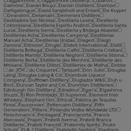
Cragganmore
Cragganmore Distillery
Cubaron
Dalmore
Daniel Bouju
Danish Distillers
Darroze
Dartigalongue
David Sarajishvili and Eniseli
De Kuyper
Deanston
Delamain
Demerara Distillers
Destiladora San Nicolas
Destilaria Levira
Destileria
Colombiana
Destileria Espiritu Andino
Destileria Santa
Lucia
Destileria Sierra
Destileria y Bodega Abasolo
Destilerias Acha
Destilerias Campeny
Destilerias
Manuel Acha
Destilerias Unidas
Diageo
Diego
Zamora
Dilmoor
Dingle
Distell International
Distil
Distilleria Bottega
Distilleria Caffo
Distilleria Cristiani
Distilleria Marolo
Distilleria Negroni
Distilleria Sibona
Distillerie Berta
Distillerie des Menhirs
Distillerie des
Moisans
Distillerie Dillon
Distilleries de Matha
Dobbe
de JOY
du Coquerel
Tariquet
Don Julio
Douglas
Laing
Douglas Laing & Co
Drambuie Liqueur
Company
Dufftown Distillery
Dugladze W&S
Duh u
Boci
Duncan Taylor and Co
Dunrobin Distilleries
Edinburgh Gin Distillery
Edradour
Egan's
Eigashima
Shuzo
El Ron Prohibido
El Supremo
Element Irish
Whiskey
Elephant Gin
Ethical
Fabrica de Tequilas
Finos
Fauconnier
Fettercairn Distillery
Fifth
Generation
Filliers
Finlandia Vodka Worldwide LTD
Fleischmann's
Fontagard
Franciacorta
Francis
Abecassis
Frapin
Fratelli Averna
Fratelli Branca
Distillerie
Fratelli ‎Francoli
Fraternity Spirits
Fruko
Schulz
G & J Distillers
Gabriello Santoni
Gagliano