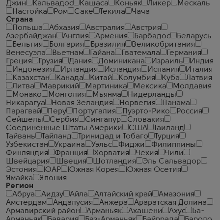
Джин
Кальвадос
Кашаса
Коньяк
Ликер
Мескаль
Настойка
Ром
Саке
Текила
Чача
Страна
Польша
Абхазия
Австралия
Австрия
Азербайджан
Англия
Армения
Барбадос
Беларусь
Бельгия
Болгария
Бразилия
Великобритания
Венесуэла
Вьетнам
Гайана
Гватемала
Германия
Греция
Грузия
Дания
Доминикана
Израиль
Индия
Индонезия
Ирландия
Исландия
Испания
Италия
Казахстан
Канада
Китай
Колумбия
Куба
Латвия
Литва
Маврикий
Мартиника
Мексика
Молдавия
Монако
Монголия
Мьянма
Нидерланды
Никарагуа
Новая Зеландия
Норвегия
Панама
Парагвай
Перу
Португалия
Пуэрто-Рико
Россия
Сейшелы
Сербия
Сингапур
Словакия
Соединенные Штаты Америки
США
Таиланд
Тайвань
Тайланд
Тринидад и Тобаго
Турция
Узбекистан
Украина
Уэльс
Фиджи
Филиппины
Финляндия
Франция
Хорватия
Чехия
Чили
Швейцария
Швеция
Шотландия
Эль Сальвадор
Эстония
ЮАР
Южная Корея
Южная Осетия
Ямайка
Япония
Регион
Абруа
Аидзу
Айла
Алтайский край
Амазония
Амстердам
Андалусия
Анжера
Араратская Долина
Армавирский район
Арманьяк
Ахашени
Ахус
Ба-
Арманьяк
Бавария
Баз-Арманьяк
Байррада
Бароло