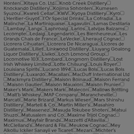
Honten
Kitaya Co. Ltd.
Knob Creek Distillery
Knockando Distillery
Kojima Sohonten
Kumesen
Syuzou
Kvareli Cellar
KWV
Kyoya Distillery
Kyro
L'Heritier-Guyot
l'Or Special Drinks
La Cofradia
La
Malinche
La Martiniquaise
Lagavulin
Lamas Destilaria
Lambay
Langs
Laphroaig
Larios
Latvijas Balzams
Lecompte
Ledaig
Legendario
Les Bienheureux
Les
Grands Chais de France
LeVecke
Lheraud Cognac
Licorera Cihuatan
Licorera De Nicaragua
Licores de
Guatemala
Lillet
Linkwood Distillery
Liuyang Goalong
Liquor Distillery
Liviko
Loch Lomond Group
Locomotive 103
Lombard
Longmorn Distillery
Lost
Irish Whiskey Limited
Lotte Chilsung
Louis Royer
Louisiana Spirits
Lucano 1894
Lucas Bols
Lucas Bols
Distillery
Luxardo
Macallan
MacDuff International Ltd
Mackmyra Distillery
Maison Boinaud
Maison Ferrand
Maison Gautier
Maison Mauxion
Maison Prunier
Maker's Mark
Makers Mark
Malecon
Mallows Bottling
Malt'b Whiskey
MAP Company
Marancheville
Marcati
Marie Brizard
Markus Wieser
Mars Shinshu
Distillery
Martell & Co
Martin Miller's
Masahiro
Distillery
Massenez
Masuda Tokubee Shoten
Matsui
Shuzo
Matusalem and Co
Maxime Trijol Cognac
Maximus
Mayfair Brands
Mazzetti d'Altavilla
McClelland's
Menard & Fils
Meukow Cognac
Mey
Alkollu Ickiler Sanayii ve Ticaret
Mezan
Michter's