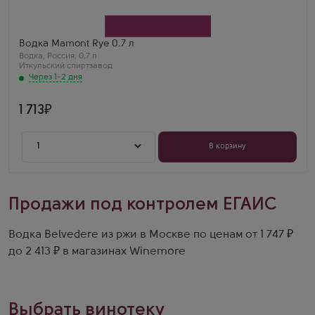
Производитель
Иткульский спиртзавод
Бренд
Мамонт
Регион
Водка Mamont Rye 0.7 л
Алтайский край
Водка
,
Россия
,
0,7 л
Иткульский спиртзавод
Через 1-2 дня
1 713
1
В корзину
Продажи под контролем ЕГАИС
Водка Belvedere из ржи в Москве по ценам от 1 747 ₽
до 2 413 ₽ в магазинах Winemore
Выбрать винотеку