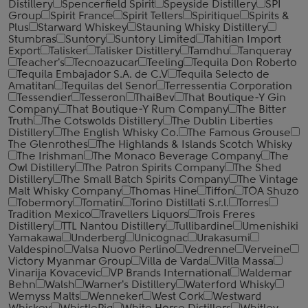
Distillery
Spencerfield Spirit
Speyside Distillery
SPI
Group
Spirit France
Spirit Tellers
Spiritique
Spirits &
Plus
Starward Whiskey
Stauning Whisky Distillery
Stumbras
Suntory
Suntory Limited
Tahitian Import
Export
Talisker
Talisker Distillery
Tamdhu
Tanqueray
Teacher's
Tecnoazucar
Teeling
Tequila Don Roberto
Tequila Embajador S.A. de C.V
Tequila Selecto de
Amatitan
Tequilas del Senor
Terressentia Corporation
Tessendier
Tesseron
ThaiBev
That Boutique-Y Gin
Company
That Boutique-Y Rum Company
The Bitter
Truth
The Cotswolds Distillery
The Dublin Liberties
Distillery
The English Whisky Co.
The Famous Grouse
The Glenrothes
The Highlands & Islands Scotch Whisky
The Irishman
The Monaco Beverage Company
The
Owl Distillery
The Patron Spirits Company
The Shed
Distillery
The Small Batch Spirits Company
The Vintage
Malt Whisky Company
Thomas Hine
Tiffon
TOA Shuzo
Tobermory
Tomatin
Torino Distillati S.r.l.
Torres
Tradition Mexico
Travellers Liquors
Trois Freres
Distillery
TTL Nantou Distillery
Tullibardine
Umenishiki
Yamakawa
Underberg
Unicognac
Urakasumi
Valdespino
Valsa Nuovo Perlino
Vedrenne
Verveine
Victory Myanmar Group
Villa de Varda
Villa Massa
Vinarija Kovacevic
VP Brands International
Waldemar
Behn
Walsh
Warner's Distillery
Waterford Whisky
Wemyss Malts
Wenneker
West Cork
Westward