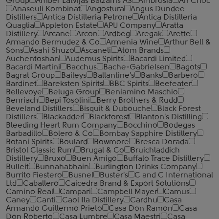
Group
Amber Latvijas Balzams AS
Ambrosia
An Cnoc
Anaseuli Kombinat
Angostura
Angus Dundee
Distillers
Antica Distilleria Petrone
Antica Distilleria
Quaglia
Appleton Estate
APU Company
Aratta
Distillery
Arcane
Arcon
Ardbeg
Aregak
Arette
Armando Bermudez & Co
Armenia Wine
Arthur Bell &
Sons
Asahi Shuzo
Ascaneli
Atom Brands
Auchentoshan
Audemus Spirits
Bacardi Limited
Bacardi Martini
Bacchus
Bache-Gabrielsen
Bagots
Bagrat Group
Baileys
Ballantine's
Banks
Barbero
Bardinet
Bareksten Spirits
BBC Spirits
Beefeater
Bellevoye
Beluga Group
Beniamino Maschio
Benriach
Bepi Tosolini
Berry Brothers & Rudd
Beveland Distillers
Bisquit & Dubouche
Black Forest
Distillers
Blackadder
Blackforest
Blanton's Distilling
Bleeding Heart Rum Company
Bocchino
Bodegas
Barbadillo
Bolero & Co
Bombay Sapphire Distillery
Botani Spirits
Boulard
Bowmore
Bresca Dorada
Bristol Classic Rum
Brugal & Co
Bruichladdich
Distillery
Bruxo
Buen Amigo
Buffalo Trace Distillery
Bulleit
Bunnahabhain
Burlington Drinks Company
Burrito Fiestero
Busnel
Buster's
C and C International
Ltd
Caballero
Caicedra Brand & Export Solutions
Camino Real
Campari
Campbell Mayer
Camus
Caney
Canti
Caol Ila Distillery
Cardhu
Casa
Armando Guillermo Prieto
Casa Don Ramon
Casa
Don Roberto
Casa Lumbre
Casa Maestri
Casa