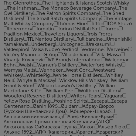
The Glenrothes
The Highlands & Islands Scotch Whisky
The Irishman
The Monaco Beverage Company
The
Owl Distillery
The Patron Spirits Company
The Shed
Distillery
The Small Batch Spirits Company
The Vintage
Malt Whisky Company
Thomas Hine
Tiffon
TOA Shuzo
Tobermory
Tomatin
Torino Distillati S.r.l.
Torres
Tradition Mexico
Travellers Liquors
Trois Freres
Distillery
TTL Nantou Distillery
Tullibardine
Umenishiki
Yamakawa
Underberg
Unicognac
Urakasumi
Valdespino
Valsa Nuovo Perlino
Vedrenne
Verveine
Victory Myanmar Group
Villa de Varda
Villa Massa
Vinarija Kovacevic
VP Brands International
Waldemar
Behn
Walsh
Warner's Distillery
Waterford Whisky
Wemyss Malts
Wenneker
West Cork
Westward
Whiskey
WhistlePig
White Horse Distillers
Whitley
Neill
Whyte & Mackay
Wicklow Hills Whiskey
William
Grant & Sons
William Lawson's Distillery
William
Macfarlane & Co.
William Peel
Wolfburn Distillery
Woodford Reserve Distillery
Writers' Tears
Yaguara
Yellow Rose Distilling
Yoshino Spirits
Zacapa
Zacapa
Centenario
Zanin 1895
Zuidam
Абрау-Дюрсо
(Русский Шампанский Дом)
Абшерон-Шараб
Авшарский винный завод
Алеф-Виналь-Крым
Алкогольная Промышленная Компания (АПК)
Алкогольная Сибирская Группа
Алкон
Альфа Люкс
Альянс-1892
АПФ Фанагория
Арагет
Араратский