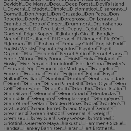
Davidoff
De Marsy
Deau
Deep Forest
Devil's Island
Dewar's
Dictador
Dimple
Diplomatico
Disaronno
Domwill
Don Angel
Don Cruzado
Don Papa
Don
Roberto
Doorly's
Dora
Doragrossa
Dr. Lennon
Drambuie
Drop of Ginger
Drummers
Drumshanbo
Gunpowder
Du Pere Laize
Dupuy
Eddu
Eden
Garden
Edgar Sopper
Edinburgh Gin
El Bandido
Negro
El Destilador
El Dorado
El Jimador
Elad'Or
Eldermen
Elit
Embargo
Embassy Club
English Park
English Whisky
Espanta Espiritus
Espolon
Esprit
Organic
Etsu
Facundo
Fernet Antico
Fernet Branca
Fernet Vittone
Fifty Pounds
Finist
Finka
Finlandia
Finsky
Five Decades Tomintoul
Flor de Cana
Fowler's
Fox and Dogs
Francois de Martignac
Frangelico
Franzini
Freeman
Fruto
Fujigane
Fujimi
Fuyu
Gallant
Galliano
Gambini
Gautier
Gentleman Jack
Gineti
Ginster
Girvan Patent Still
Glen Clyde
Glen
Colt
Glen Forest
Glen Keith
Glen Kirk
Glen Scotia
Glen Silver's
Glendale
Glendronach
Glenfarclas
Glenfiddich
Glengarry
Glenglassaugh
Glengoyne
Glenrothes
Golani
Golden Horse
Goral
Gordon's
Graf Ledoff
Grand Barrel
Grand Mayan
Grant's
Greanlend
Green Baboon
Greenall's
Greign
Gremiseuli
Grey Glen
Grey Goose
Griottines
Griottini
Guerrero Maya
Hakushu
Hammer + Sickle
Handsa
Hankey Bannister
Haran
Hart Brothers