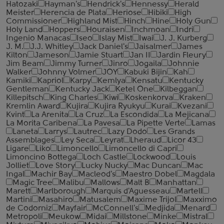
Hatozaki
Hayman's
Hendrick's
Hennessy
Herald
Meister
Herencia de Plata
Heriose
Hibiki
High
Commissioner
Highland Mist
Hinch
Hine
Holy Gun
Holy Land
Hoppers
Houraisen
Inchmoan
Indri
Ingenio Manacas
Iseo
Islay Mist
Iwai
J. J. Kurberg
J. M.
J.J. Whitley
Jack Daniel's
Jaisalmer
James
Kilton
Jameson
Jamie Stuart
Jan II
Jardin Fleury
Jim Beam
Jimmy Turner
Jinro
Jogaila
Johnnie
Walker
Johnny Volmer
JOY
Kabuki Bijin
Kah
Kamiki
Kapriol
Karpy
Kemlya
Kensatu
Kentucky
Gentleman
Kentucky Jack
Ketel One
Kilbeggan
Killepitsch
King Charles
Kiwi
Koskenkorva
Kraken
Kremlin Award
Kujira
Kujira Ryukyu
Kurai
Kvezani
Kvint
La Arenita
La Cruz
La Escondida
La Mejicana
La Morita Caribena
La Pavesa
La Pipette Verte
Lamas
Laneta
Larrys
Lautrec
Lazy Dodo
Les Grands
Assemblages
Ley Seca
Leyrat
Lheraud
Licor 43
Ligare
Liko
Limoncello
Limoncello di Capri
Limoncino Bottega
Loch Castle
Lockwood
Louis
Jolliet
Love Story
Lucky Nucky
Mac Duncan
Mac
Ingal
Machir Bay
Macleod's
Maestro Dobel
Magdala
Magic Tree
Malibu
Mallows
Malt B
Manhattan
Marett
Marlborough
Marquis d'Aguesseau
Martell
Martini
Masahiro
Matusalem
Maxime Trijol
Maxximo
de Codorniz
Mayfair
McConnell's
Medjida
Menard
Metropoli
Meukow
Midai
Millstone
Minke
Mistral