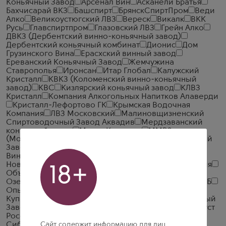
Коньячный Завод
Арсенал Вин
Асканели Братья
Бахчисарай ВКЗ
Башспирт
БрянскСпиртПром
Веди
Алко
Великоустюгский ЛВЗ
Вереск
Викалк
ВКК
Русь
Главспиртпром
Глазовский ЛВЗ
Грейн Алко
ДВКЗ (Дербентский винно-коньячный завод)
Дербентский коньячный комбинат
Дионис
Дом
Грузинского Вина
Ерасхский винный завод
Ереванский Коньячный Завод
Жемчужина
Ставрополья
Иронсан
Итар Глобал
Калужский
Кристалл
КВКЗ (Коломенский винно-коньячный
завод)
КВС
Кизлярский коньячный завод
КЛВЗ
Кристалл
Компания Алкогольных Напитков Алаверди
Кристалл-Лефортово ГК
Крымская Водочная
Компания
ЛВЗ Московский
Малиновщизненский
Спиртоводочный Завод Аквадив
Мердзаванский
коньячный завод
Минск Кристалл
ММВЗ
(Московский Межреспубликанский Винодельческий
Завод)
Московский завод Кристалл
Мргашен
Винно-коньячный завод
Национал Алко
Нива
Новокубанское
Объединенная Водочная Компания
18+
Объединенные Пензенские Водочные Заводы
Озерский спиртоводочный завод (ОСВЗ)
ООО ССБ
Опытный завод НИВА
Первомайский
Первый
Купажный Завод
Пермалко
Прошянский Коньячный
Завод
Радамир
Родник и К
Русский Алкоголь (Руст
Россия)
Русский Север
Русский стандарт
Сайт содержит информацию для лиц
Сиббиттер
Синергия
Смирнов
Стандартъ