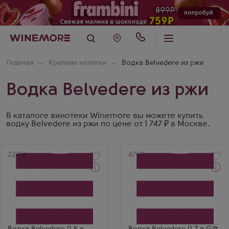
Главная
Крепкие напитки
Водка Belvedere из ржи
Водка Belvedere из ржи
В каталоге винотеки Winemore вы можете купить
водку Belvedere из ржи по цене от 1 747 ₽ в Москве.
Артикул
22716
Артикул
4799
Водка
Водка
Бельведер
Бельведер
Производитель
Производитель
Belvedere
Belvedere