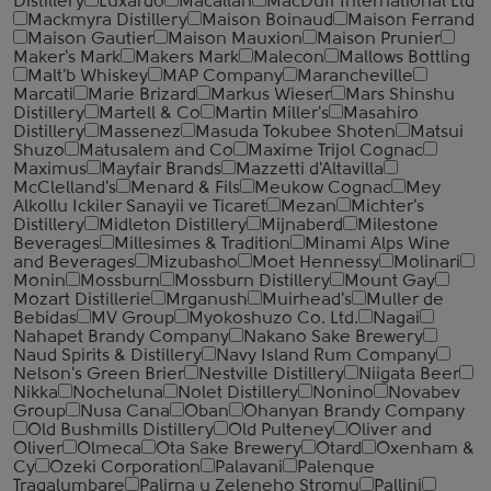
Distillery
Luxardo
Macallan
MacDuff International Ltd
Mackmyra Distillery
Maison Boinaud
Maison Ferrand
Maison Gautier
Maison Mauxion
Maison Prunier
Maker's Mark
Makers Mark
Malecon
Mallows Bottling
Malt'b Whiskey
MAP Company
Marancheville
Marcati
Marie Brizard
Markus Wieser
Mars Shinshu
Distillery
Martell & Co
Martin Miller's
Masahiro
Distillery
Massenez
Masuda Tokubee Shoten
Matsui
Shuzo
Matusalem and Co
Maxime Trijol Cognac
Maximus
Mayfair Brands
Mazzetti d'Altavilla
McClelland's
Menard & Fils
Meukow Cognac
Mey
Alkollu Ickiler Sanayii ve Ticaret
Mezan
Michter's
Distillery
Midleton Distillery
Mijnaberd
Milestone
Beverages
Millesimes & Tradition
Minami Alps Wine
and Beverages
Mizubasho
Moet Hennessy
Molinari
Monin
Mossburn
Mossburn Distillery
Mount Gay
Mozart Distillerie
Mrganush
Muirhead's
Muller de
Bebidas
MV Group
Myokoshuzo Co. Ltd.
Nagai
Nahapet Brandy Company
Nakano Sake Brewery
Naud Spirits & Distillery
Navy Island Rum Company
Nelson's Green Brier
Nestville Distillery
Niigata Beer
Nikka
Nocheluna
Nolet Distillery
Nonino
Novabev
Group
Nusa Cana
Oban
Ohanyan Brandy Company
Old Bushmills Distillery
Old Pulteney
Oliver and
Oliver
Olmeca
Ota Sake Brewery
Otard
Oxenham &
Cy
Ozeki Corporation
Palavani
Palenque
Tragalumbare
Palirna u Zeleneho Stromu
Pallini