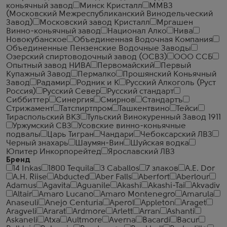
коньячный завод
Минск Кристалл
ММВЗ
(Московский Межреспубликанский Винодельческий
Завод)
Московский завод Кристалл
Мргашен
Винно-коньячный завод
Национал Алко
Нива
Новокубанское
Объединенная Водочная Компания
Объединенные Пензенские Водочные Заводы
Озерский спиртоводочный завод (ОСВЗ)
ООО ССБ
Опытный завод НИВА
Первомайский
Первый
Купажный Завод
Пермалко
Прошянский Коньячный
Завод
Радамир
Родник и К
Русский Алкоголь (Руст
Россия)
Русский Север
Русский стандарт
Сиббиттер
Синергия
Смирнов
Стандартъ
Стрижамент
Татспиртпром
Ташкентвино
Тейси
Тираспольский ВКЗ
Тульский Винокуренный Завод 1911
Уржумский СВЗ
Усовские винно-коньячные
подвалы
Царь Тигран
Чандари
Чебоксарский ЛВЗ
Черный знахарь
Шаумян-Вин
Шуйская водка
Юпитер Инкорпорейтед
Ярославский ЛВЗ
Бренд
14 Inkas
1800 Tequila
3 Caballos
7 злаков
A.E. Dor
A.H. Riise
Abducted
Aber Falls
Aberfort
Aberlour
Adamus
Agavita
Aguanile
Akashi
Akashi-Tai
Akvadiv
Altair
Amaro Lucano
Amaro Montenegro
Amarula
Anaseuli
Anejo Centuria
Aperol
Appleton
Araget
Aragveli
Ararat
Ardmore
Arlett
Arran
Ashanti
Askaneli
Atxa
Aultmore
Averna
Bacardi
Bacur