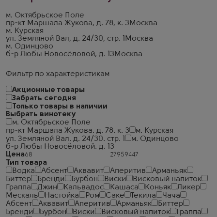
м. Октябрьское Поле
пр-кт Маршала Жукова, д. 78, к. 3
Москва
м. Курская
ул. Земляной Вал, д. 24/30, стр. 1
Москва
м. Одинцово
б-р Любы Новосёловой, д. 13
Москва
Фильтр по характеристикам
Акционные товары
Забрать сегодня
Только товары в наличии
Выбрать винотеку
м. Октябрьское Поле
пр-кт Маршала Жукова. д. 78. к. 3
м. Курская
ул. Земляной Вал. д. 24/30. стр. 1
м. Одинцово
б-р Любы Новосёловой. д. 13
Цена
Тип товара
Водка
Абсент
Аквавит
Аперитив
Арманьяк
Биттер
Бренди
Бурбон
Виски
Висковый напиток
Граппа
Джин
Кальвадос
Кашаса
Коньяк
Ликер
Мескаль
Настойка
Ром
Саке
Текила
Чача
Абсент
Аквавит
Аперитив
Арманьяк
Биттер
Бренди
Бурбон
Виски
Висковый напиток
Граппа