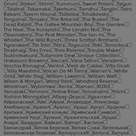
Drum
Stoker
Storm
Summum
Sweet Poison
Taigun
Taisteal
Takamaka
Taketsuru
Tamdhu
Tanglin
Tatra
Balsam
Tavern Hound
Tbilisoba
Tchaikovsky
Tengumai
Tenjaku
The Botanist
The Busker
The
Dead Rabbit
The Galtee Mountain Boy
The Glenlee
The Hive
The Kurayoshi
The London №1
The
Observatory
The Peat Monster
The San-In
The
Whistler
The Wild Bunch
Three Scottish Brothers
Tigranakert
Tio Toto
Tito's
Togouchi
Toki
Tomintoul
Torabhaig
Tres Erres
Trois Rivieres
Trouble Maker
Tsukinokatsura
Tullamore Dew
Unique Collection
Urakasumi Brewery
Vaccari
Vana Tallinn
Varadero
Vecchia Romagna
Veroni
Viejo de Caldas
Villa Giusti
Villa Maestrini
Volcan De Mi Tierra
Warner's
White
Gold
White Stag
William Lawson's
William Watt
Wilson & Morgan
Wood Stork
Woodford Reserve
Woodman
Wyborowa
Xenta
Xiaman
XUXU
Yamazaki
Yehmon
Yellow Rose
Yerushalmi
Yoichi
Yoshino Monogatari
Абрау-Дюрсо
Адъютант
Айвазовский
Айк
Айрум
Алаверди
Александр
Хлебников
Аракел
Аратес
Араш
Аргус
Ардели
Арктика
Армянский коньяк
Армянский Символ
Армянский Узор
Арпинэ
Архангельская
Арцах
Ачара
Баадури
Байкал
Балчуг
Бастион
Бахчисарай
Белая Березка
Белая Сова
Беленькая
Беловежская Ледяная
БелорусскаЯ
Белуга
Белуха