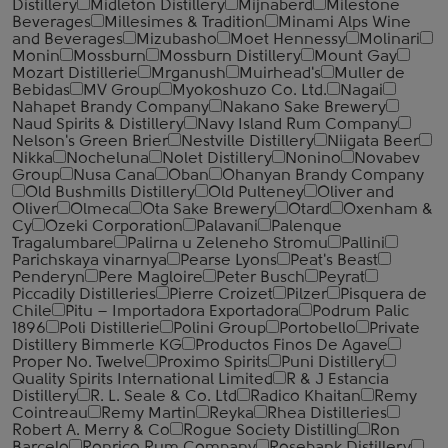
Distillery
Midleton Distillery
Mijnaberd
Milestone
Beverages
Millesimes & Tradition
Minami Alps Wine
and Beverages
Mizubasho
Moet Hennessy
Molinari
Monin
Mossburn
Mossburn Distillery
Mount Gay
Mozart Distillerie
Mrganush
Muirhead's
Muller de
Bebidas
MV Group
Myokoshuzo Co. Ltd.
Nagai
Nahapet Brandy Company
Nakano Sake Brewery
Naud Spirits & Distillery
Navy Island Rum Company
Nelson's Green Brier
Nestville Distillery
Niigata Beer
Nikka
Nocheluna
Nolet Distillery
Nonino
Novabev
Group
Nusa Cana
Oban
Ohanyan Brandy Company
Old Bushmills Distillery
Old Pulteney
Oliver and
Oliver
Olmeca
Ota Sake Brewery
Otard
Oxenham &
Cy
Ozeki Corporation
Palavani
Palenque
Tragalumbare
Palirna u Zeleneho Stromu
Pallini
Parichskaya vinarnya
Pearse Lyons
Peat's Beast
Penderyn
Pere Magloire
Peter Busch
Peyrat
Piccadily Distilleries
Pierre Croizet
Pilzer
Pisquera de
Chile
Pitu – Importadora Exportadora
Podrum Palic
1896
Poli Distillerie
Polini Group
Portobello
Private
Distillery Bimmerle KG
Productos Finos De Agave
Proper No. Twelve
Proximo Spirits
Puni Distillery
Quality Spirits International Limited
R & J Estancia
Distillery
R. L. Seale & Co. Ltd
Radico Khaitan
Remy
Cointreau
Remy Martin
Reyka
Rhea Distilleries
Robert A. Merry & Co
Rogue Society Distilling
Ron