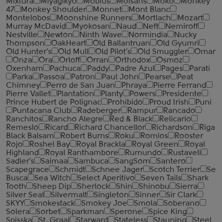
Mixtura
Miyagikyo
Mobius
Moisans
Moko
Monkey
47
Monkey Shoulder
Monnet
Mont Blanc
Montelobos
Moonshine Runners
Mortlach
Mozart
Murray McDavid
Myokosan
Naud
Neft
Nemiroff
Nestville
Newton
Ninth Wave
Normindia
Nucky
Thompson
OakHeart
Old Ballantruan
Old Gyumri
Old Hunter's
Old Mull
Old Pilot's
Old Smuggler
Omar
Onza
Ora
Orloff
Orran
Orthodox
Osmoz
Oxenham
Pachuca
Paddy
Padre Azul
Pages
Parati
Parka
Passoa
Patron
Paul John
Pearse
Peat
Chimney
Perro de San Juan
Phraya
Pierre Ferrand
Pierre Vallet
Plantation
Planty
Powers
Presidente
Prince Hubert de Polignac
Prohibido
Proud Irish
Puni
Puntacana Club
Radeberger
Rampur
Rancado
Ranchitos
Rancho Alegre
Red & Black
Relicario
Remeslo
Ricard
Richard Chancellor
Richardson
Riga
Black Balsam
Robert Burns
Roku
Romios
Rooster
Rojo
Roshel Bay
Royal Brackla
Royal Green
Royal
Highland
Royal Ranthambore
Rumundo
Rustaveli
Sadler's
Saimaa
Sambuca
SangSom
Santero
Scapegrace
Schmidt
Schnee Jager
Scotch Terrier
Se
Busca
Sea Witch
Select Aperitivo
Seven Tails
Shark
Tooth
Sheep Dip
Sherlock
Shin
Shinobu
Sierra
Silver Seal
Silvermalt
Singleton
Sinner
Sir Clark
SKYY
Smokestack
Smokey Joe
Smola
Soberano
Solera
Sorbet
Sparkman
Sperone
Spice King
Spisska
St. Graal
Starward
Stateless
Stauning
Steel