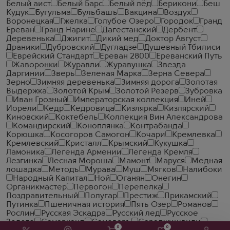
Белый аист
Белый Барс
Белый лёд
Берикони
Беш
Кудук
Бугульма
Бульбашъ
Вакцина
Воздух
Воронецкая
Гжелка
Голубое Озеро
Городок
Гранд
Ереван
Гранд Нарине
Дагестанский
Дербент
Деревенька
Джигит
Дикий мед
Доктор Август
Драники
Дубровский
Дугладзе
Душевный Тбилиси
Еврейский Стандарт
Ереван 2800
Ереванский Путь
Жаворонки
Журавли
Журавушка
Звезда
Даргинии
Зверь
Зеленая Марка
Зерна Севера
Зерно
Зимняя деревенька
Зимняя дорога
Золотая
Выдержка
Золотой Крым
Золотой Резерв
Зубровка
Иван Грозный
Императорская коллекция
Иней
Иорели
Кедр
Кедровица
Кизлярка
Кизлярский
Киновский
Коктебель
Коллекция Вин Александрова
Командирский
Коноплянка
Контрабанда
Корюшка
Косогоров Самогон
Кочари
Кремлевка
Кремлевский
Кристалл
Крымский
Кукушка
Ламоника
Легенда Армении
Легенда Кремля
Лезгинка
Лесная Мороша
Мамонт
Маруся
Медная
лошадка
Методъ
Мурава
Муш
Мягков
Налибоки
Народный Капитал
Ной
Оганян
Онегин
Органикмастер
Первогон
Перепелка
Поздравительный
Полугар
Престиж
Прикамский
Путинка
Пшеничная история
Пять Озер
Романов
Рослин
Русская Эскадра
Русский лед
Русское
Золото
Самарканд
Самоваръ
Сараджишвили
0
0