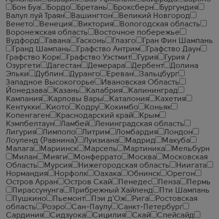
Бон Буа
Бордо
Бретань
Броксберн
Бургундия
Валул луй Траян
Вашингтон
Великий Новгород
Венето
Венеция
Виктория
Вологодская область
Воронежская область
Восточное побережье
Вудфорд
Гавана
Гасконь
Глазго
Гран Фин Шампань
Гранд Шампань
Графство Антрим
Графство Даун
Графство Корк
Графство Уэстмит
Гурия
Гурия /
Озургети
Дагестан
Демерара
Дербент
Долина
Эльки
Дублин
Дуранго
Ереван
Зальцбург
Западное Высокогорье
Ивановская Область
Йонедзава
Казань
Калабрия
Калининград
Кампания
Карловы Вары
Каталония
Кахетия
Кентукки
Киото
Кодру
Кокимбо
Коньяк
Копенгаген
Краснодарский край
Крым
Кэмпбелтаун
Ламбей
Ленинградская область
Лигурия
Лимпопо
Литрим
Ломбардия
Лондон
Лоуленд (Равнина)
Луизиана
Мадрид
Макуба
Малага
Мариинск
Марсель
Мартиника
Мельбурн
Милан
Мияги
Монферрато
Москва
Московская
Область
Мурсия
Нижегородская область
Ниигата
Нормандия
Норфолк
Оахака
Обнинск
Орегон
Остров Арран
Остров Скай
Пенедес
Пенза
Пермь
Пирассунунга
Прибрежный Хайленд
Пти Шампань
Пушкино
Пьемонт
Пэи д'Ож
Рига
Ростовская
область
Роэро
Сан-Паулу
Санкт-Петербург
Сардиния
Сидзуока
Сицилия
Скай
Спейсайд