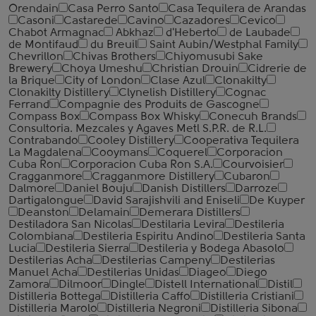
Orendain
Casa Perro Santo
Casa Tequilera de Arandas
Casoni
Castarede
Cavino
Cazadores
Cevico
Chabot Armagnac
Abkhaz
d'Heberto
de Laubade
de Montifaud
du Breuil
Saint Aubin/Westphal Family
Chevrillon
Chivas Brothers
Chiyomusubi Sake
Brewery
Choya Umeshu
Christian Drouin
Cidrerie de
la Brique
City of London
Clase Azul
Clonakilty
Clonakilty Distillery
Clynelish Distillery
Cognac
Ferrand
Compagnie des Produits de Gascogne
Compass Box
Compass Box Whisky
Conecuh Brands
Consultoria. Mezcales y Agaves Metl S.P.R. de R.L.
Contrabando
Cooley Distillery
Cooperativa Tequilera
La Magdalena
Cooymans
Coquerel
Corporacion
Cuba Ron
Corporacion Cuba Ron S.A.
Courvoisier
Cragganmore
Cragganmore Distillery
Cubaron
Dalmore
Daniel Bouju
Danish Distillers
Darroze
Dartigalongue
David Sarajishvili and Eniseli
De Kuyper
Deanston
Delamain
Demerara Distillers
Destiladora San Nicolas
Destilaria Levira
Destileria
Colombiana
Destileria Espiritu Andino
Destileria Santa
Lucia
Destileria Sierra
Destileria y Bodega Abasolo
Destilerias Acha
Destilerias Campeny
Destilerias
Manuel Acha
Destilerias Unidas
Diageo
Diego
Zamora
Dilmoor
Dingle
Distell International
Distil
Distilleria Bottega
Distilleria Caffo
Distilleria Cristiani
Distilleria Marolo
Distilleria Negroni
Distilleria Sibona