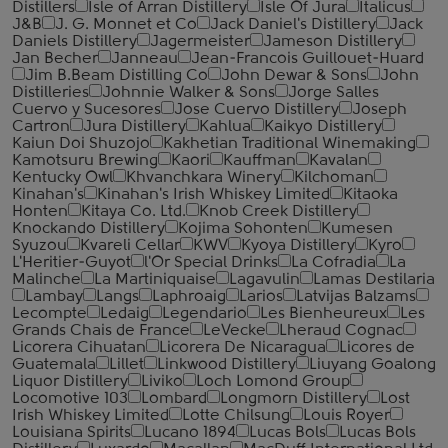
Distillers
Isle of Arran Distillery
Isle Of Jura
Italicus
J&B
J. G. Monnet et Co
Jack Daniel's Distillery
Jack
Daniels Distillery
Jagermeister
Jameson Distillery
Jan Becher
Janneau
Jean-Francois Guillouet-Huard
Jim B.Beam Distilling Co
John Dewar & Sons
John
Distilleries
Johnnie Walker & Sons
Jorge Salles
Cuervo y Sucesores
Jose Cuervo Distillery
Joseph
Cartron
Jura Distillery
Kahlua
Kaikyo Distillery
Kaiun Doi Shuzojo
Kakhetian Traditional Winemaking
Kamotsuru Brewing
Kaori
Kauffman
Kavalan
Kentucky Owl
Khvanchkara Winery
Kilchoman
Kinahan's
Kinahan's Irish Whiskey Limited
Kitaoka
Honten
Kitaya Co. Ltd.
Knob Creek Distillery
Knockando Distillery
Kojima Sohonten
Kumesen
Syuzou
Kvareli Cellar
KWV
Kyoya Distillery
Kyro
L'Heritier-Guyot
l'Or Special Drinks
La Cofradia
La
Malinche
La Martiniquaise
Lagavulin
Lamas Destilaria
Lambay
Langs
Laphroaig
Larios
Latvijas Balzams
Lecompte
Ledaig
Legendario
Les Bienheureux
Les
Grands Chais de France
LeVecke
Lheraud Cognac
Licorera Cihuatan
Licorera De Nicaragua
Licores de
Guatemala
Lillet
Linkwood Distillery
Liuyang Goalong
Liquor Distillery
Liviko
Loch Lomond Group
Locomotive 103
Lombard
Longmorn Distillery
Lost
Irish Whiskey Limited
Lotte Chilsung
Louis Royer
Louisiana Spirits
Lucano 1894
Lucas Bols
Lucas Bols