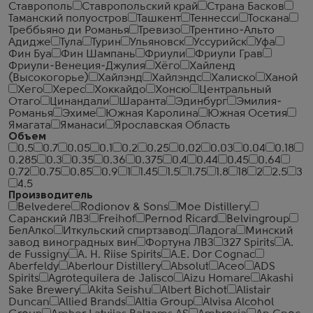
Ставрополь
Ставропольский край
Страна Басков
Таманский полуостров
Ташкент
Теннесси
Тоскана
Треббьяно ди Романья
Тревизо
Трентино-Альто
Адидже
Тула
Турин
Ульяновск
Уссурийск
Уфа
Фин Буа
Фин Шампань
Фриули
Фриули Грав
Фриули-Венеция-Джулия
Хёго
Хайленд
(Высокогорье)
Хайлэнд
Хайлэндс
Халиско
Ханой
Хего
Херес
Хоккайдо
Хонсю
Центральный
Отаго
Цинандали
Шаранта
Эдинбург
Эмилия-
Романья
Эхиме
Южная Каролина
Южная Осетия
Ямагата
Яманаси
Ярославская Область
Объем
0.5
0.7
0.05
0.1
0.2
0.25
0.02
0.03
0.04
0.18
0.285
0.3
0.35
0.36
0.375
0.4
0.44
0.45
0.64
0.72
0.75
0.85
0.9
1
1.45
1.5
1.75
1.8
18
2
2.5
3
4.5
Производитель
Belvedere
Rodionov & Sons
Moe Distillery
Саранский ЛВЗ
Freihof
Pernod Ricard
Belvingroup
БелАлко
Иткульский спиртзавод
Ладога
Минский
завод виноградных вин
Фортуна ЛВЗ
327 Spirits
A.
de Fussigny
A. H. Riise Spirits
A.E. Dor Cognac
Aberfeldy
Aberlour Distillery
Absolut
Aceo
ADS
Spirits
Agrotequilera de Jalisco
Aizu Homare
Akashi
Sake Brewery
Akita Seishu
Albert Bichot
Alistair
Duncan
Allied Brands
Altia Group
Alvisa Alcohol