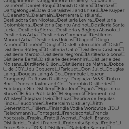
Cragganmore
Cragganmore Distillery
Cubaron
Dalmore
Daniel Bouju
Danish Distillers
Darroze
Dartigalongue
David Sarajishvili and Eniseli
De Kuyper
Deanston
Delamain
Demerara Distillers
Destiladora San Nicolas
Destilaria Levira
Destileria
Colombiana
Destileria Espiritu Andino
Destileria Santa
Lucia
Destileria Sierra
Destileria y Bodega Abasolo
Destilerias Acha
Destilerias Campeny
Destilerias
Manuel Acha
Destilerias Unidas
Diageo
Diego
Zamora
Dilmoor
Dingle
Distell International
Distil
Distilleria Bottega
Distilleria Caffo
Distilleria Cristiani
Distilleria Marolo
Distilleria Negroni
Distilleria Sibona
Distillerie Berta
Distillerie des Menhirs
Distillerie des
Moisans
Distillerie Dillon
Distilleries de Matha
Dobbe
de JOY
du Coquerel
Tariquet
Don Julio
Douglas
Laing
Douglas Laing & Co
Drambuie Liqueur
Company
Dufftown Distillery
Dugladze W&S
Duh u
Boci
Duncan Taylor and Co
Dunrobin Distilleries
Edinburgh Gin Distillery
Edradour
Egan's
Eigashima
Shuzo
El Ron Prohibido
El Supremo
Element Irish
Whiskey
Elephant Gin
Ethical
Fabrica de Tequilas
Finos
Fauconnier
Fettercairn Distillery
Fifth
Generation
Filliers
Finlandia Vodka Worldwide LTD
Fleischmann's
Fontagard
Franciacorta
Francis
Abecassis
Frapin
Fratelli Averna
Fratelli Branca
Distillerie
Fratelli ‎Francoli
Fraternity Spirits
Freihof
Fruko Schulz
G & J Distillers
Gabriello Santoni