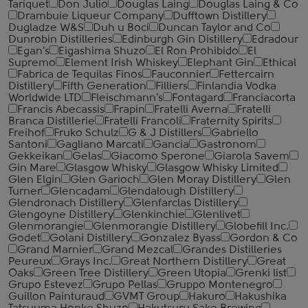
Tariquet
Don Julio
Douglas Laing
Douglas Laing & Co
Drambuie Liqueur Company
Dufftown Distillery
Dugladze W&S
Duh u Boci
Duncan Taylor and Co
Dunrobin Distilleries
Edinburgh Gin Distillery
Edradour
Egan's
Eigashima Shuzo
El Ron Prohibido
El
Supremo
Element Irish Whiskey
Elephant Gin
Ethical
Fabrica de Tequilas Finos
Fauconnier
Fettercairn
Distillery
Fifth Generation
Filliers
Finlandia Vodka
Worldwide LTD
Fleischmann's
Fontagard
Franciacorta
Francis Abecassis
Frapin
Fratelli Averna
Fratelli
Branca Distillerie
Fratelli ‎Francoli
Fraternity Spirits
Freihof
Fruko Schulz
G & J Distillers
Gabriello
Santoni
Gagliano Marcati
Gancia
Gastronom
Gekkeikan
Gelas
Giacomo Sperone
Giarola Savem
Gin Mare
Glasgow Whisky
Glasgow Whisky Limited
Glen Elgin
Glen Garioch
Glen Moray Distillery
Glen
Turner
Glencadam
Glendalough Distillery
Glendronach Distillery
Glenfarclas Distillery
Glengoyne Distillery
Glenkinchie
Glenlivet
Glenmorangie
Glenmorangie Distillery
Globefill Inc.
Godet
Golani Distillery
Gonzalez Byass
Gordon & Co
Grand Marnier
Grand Mezcal
Grandes Distilleries
Peureux
Grays Inc.
Great Northern Distillery
Great
Oaks
Green Tree Distillery
Green Utopia
Grenki list
Grupo Estevez
Grupo Pellas
Gruppo Montenegro
Guillon Painturaud
GVMT Group
Hakuro
Hakushika