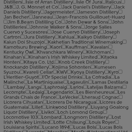
Distillers
Isle of Arran Distillery
Isle Of Jura
Italicus
J&B
J. G. Monnet et Co
Jack Daniel's Distillery
Jack
Daniels Distillery
Jagermeister
Jameson Distillery
Jan Becher
Janneau
Jean-Francois Guillouet-Huard
Jim B.Beam Distilling Co
John Dewar & Sons
John
Distilleries
Johnnie Walker & Sons
Jorge Salles
Cuervo y Sucesores
Jose Cuervo Distillery
Joseph
Cartron
Jura Distillery
Kahlua
Kaikyo Distillery
Kaiun Doi Shuzojo
Kakhetian Traditional Winemaking
Kamotsuru Brewing
Kaori
Kauffman
Kavalan
Kentucky Owl
Khvanchkara Winery
Kilchoman
Kinahan's
Kinahan's Irish Whiskey Limited
Kitaoka
Honten
Kitaya Co. Ltd.
Knob Creek Distillery
Knockando Distillery
Kojima Sohonten
Kumesen
Syuzou
Kvareli Cellar
KWV
Kyoya Distillery
Kyro
L'Heritier-Guyot
l'Or Special Drinks
La Cofradia
La
Malinche
La Martiniquaise
Lagavulin
Lamas Destilaria
Lambay
Langs
Laphroaig
Larios
Latvijas Balzams
Lecompte
Ledaig
Legendario
Les Bienheureux
Les
Grands Chais de France
LeVecke
Lheraud Cognac
Licorera Cihuatan
Licorera De Nicaragua
Licores de
Guatemala
Lillet
Linkwood Distillery
Liuyang Goalong
Liquor Distillery
Liviko
Loch Lomond Group
Locomotive 103
Lombard
Longmorn Distillery
Lost
Irish Whiskey Limited
Lotte Chilsung
Louis Royer
Louisiana Spirits
Lucano 1894
Lucas Bols
Lucas Bols