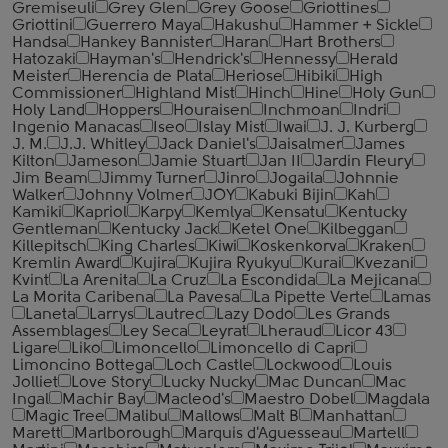
Gremiseuli
Grey Glen
Grey Goose
Griottines
Griottini
Guerrero Maya
Hakushu
Hammer + Sickle
Handsa
Hankey Bannister
Haran
Hart Brothers
Hatozaki
Hayman's
Hendrick's
Hennessy
Herald
Meister
Herencia de Plata
Heriose
Hibiki
High
Commissioner
Highland Mist
Hinch
Hine
Holy Gun
Holy Land
Hoppers
Houraisen
Inchmoan
Indri
Ingenio Manacas
Iseo
Islay Mist
Iwai
J. J. Kurberg
J. M.
J.J. Whitley
Jack Daniel's
Jaisalmer
James
Kilton
Jameson
Jamie Stuart
Jan II
Jardin Fleury
Jim Beam
Jimmy Turner
Jinro
Jogaila
Johnnie
Walker
Johnny Volmer
JOY
Kabuki Bijin
Kah
Kamiki
Kapriol
Karpy
Kemlya
Kensatu
Kentucky
Gentleman
Kentucky Jack
Ketel One
Kilbeggan
Killepitsch
King Charles
Kiwi
Koskenkorva
Kraken
Kremlin Award
Kujira
Kujira Ryukyu
Kurai
Kvezani
Kvint
La Arenita
La Cruz
La Escondida
La Mejicana
La Morita Caribena
La Pavesa
La Pipette Verte
Lamas
Laneta
Larrys
Lautrec
Lazy Dodo
Les Grands
Assemblages
Ley Seca
Leyrat
Lheraud
Licor 43
Ligare
Liko
Limoncello
Limoncello di Capri
Limoncino Bottega
Loch Castle
Lockwood
Louis
Jolliet
Love Story
Lucky Nucky
Mac Duncan
Mac
Ingal
Machir Bay
Macleod's
Maestro Dobel
Magdala
Magic Tree
Malibu
Mallows
Malt B
Manhattan
Marett
Marlborough
Marquis d'Aguesseau
Martell