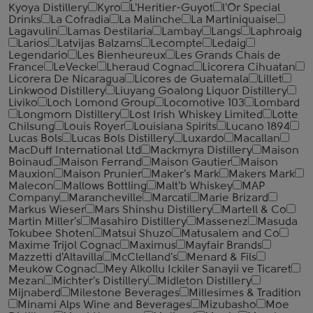
Kyoya Distillery
Kyro
L'Heritier-Guyot
l'Or Special
Drinks
La Cofradia
La Malinche
La Martiniquaise
Lagavulin
Lamas Destilaria
Lambay
Langs
Laphroaig
Larios
Latvijas Balzams
Lecompte
Ledaig
Legendario
Les Bienheureux
Les Grands Chais de
France
LeVecke
Lheraud Cognac
Licorera Cihuatan
Licorera De Nicaragua
Licores de Guatemala
Lillet
Linkwood Distillery
Liuyang Goalong Liquor Distillery
Liviko
Loch Lomond Group
Locomotive 103
Lombard
Longmorn Distillery
Lost Irish Whiskey Limited
Lotte
Chilsung
Louis Royer
Louisiana Spirits
Lucano 1894
Lucas Bols
Lucas Bols Distillery
Luxardo
Macallan
MacDuff International Ltd
Mackmyra Distillery
Maison
Boinaud
Maison Ferrand
Maison Gautier
Maison
Mauxion
Maison Prunier
Maker's Mark
Makers Mark
Malecon
Mallows Bottling
Malt'b Whiskey
MAP
Company
Marancheville
Marcati
Marie Brizard
Markus Wieser
Mars Shinshu Distillery
Martell & Co
Martin Miller's
Masahiro Distillery
Massenez
Masuda
Tokubee Shoten
Matsui Shuzo
Matusalem and Co
Maxime Trijol Cognac
Maximus
Mayfair Brands
Mazzetti d'Altavilla
McClelland's
Menard & Fils
Meukow Cognac
Mey Alkollu Ickiler Sanayii ve Ticaret
Mezan
Michter's Distillery
Midleton Distillery
Mijnaberd
Milestone Beverages
Millesimes & Tradition
Minami Alps Wine and Beverages
Mizubasho
Moe