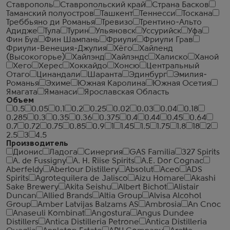
Ставрополь
Ставропольский край
Страна Басков
Таманский полуостров
Ташкент
Теннесси
Тоскана
Треббьяно ди Романья
Тревизо
Трентино-Альто
Адидже
Тула
Турин
Ульяновск
Уссурийск
Уфа
Фин Буа
Фин Шампань
Фриули
Фриули Грав
Фриули-Венеция-Джулия
Хёго
Хайленд
(Высокогорье)
Хайлэнд
Хайлэндс
Халиско
Ханой
Хего
Херес
Хоккайдо
Хонсю
Центральный
Отаго
Цинандали
Шаранта
Эдинбург
Эмилия-
Романья
Эхиме
Южная Каролина
Южная Осетия
Ямагата
Яманаси
Ярославская Область
Объем
0.5
0.05
0.1
0.2
0.25
0.02
0.03
0.04
0.18
0.285
0.3
0.35
0.36
0.375
0.4
0.44
0.45
0.64
0.7
0.72
0.75
0.85
0.9
1
1.45
1.5
1.75
1.8
18
2
2.5
3
4.5
Производитель
Дионис
Ладога
Синергия
GAS Familia
327 Spirits
A. de Fussigny
A. H. Riise Spirits
A.E. Dor Cognac
Aberfeldy
Aberlour Distillery
Absolut
Aceo
ADS
Spirits
Agrotequilera de Jalisco
Aizu Homare
Akashi
Sake Brewery
Akita Seishu
Albert Bichot
Alistair
Duncan
Allied Brands
Altia Group
Alvisa Alcohol
Group
Amber Latvijas Balzams AS
Ambrosia
An Cnoc
Anaseuli Kombinat
Angostura
Angus Dundee
Distillers
Antica Distilleria Petrone
Antica Distilleria