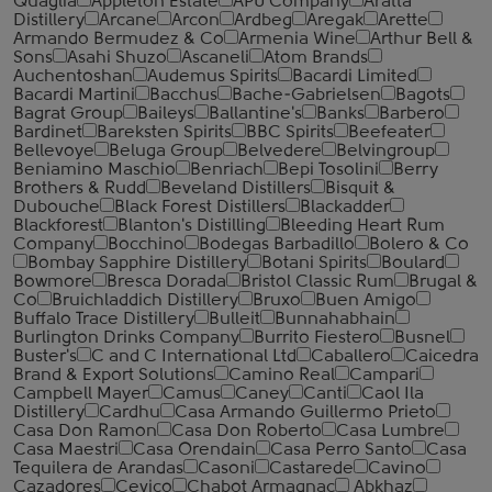
Quaglia
Appleton Estate
APU Company
Aratta
Distillery
Arcane
Arcon
Ardbeg
Aregak
Arette
Armando Bermudez & Co
Armenia Wine
Arthur Bell &
Sons
Asahi Shuzo
Ascaneli
Atom Brands
Auchentoshan
Audemus Spirits
Bacardi Limited
Bacardi Martini
Bacchus
Bache-Gabrielsen
Bagots
Bagrat Group
Baileys
Ballantine's
Banks
Barbero
Bardinet
Bareksten Spirits
BBC Spirits
Beefeater
Bellevoye
Beluga Group
Belvedere
Belvingroup
Beniamino Maschio
Benriach
Bepi Tosolini
Berry
Brothers & Rudd
Beveland Distillers
Bisquit &
Dubouche
Black Forest Distillers
Blackadder
Blackforest
Blanton's Distilling
Bleeding Heart Rum
Company
Bocchino
Bodegas Barbadillo
Bolero & Co
Bombay Sapphire Distillery
Botani Spirits
Boulard
Bowmore
Bresca Dorada
Bristol Classic Rum
Brugal &
Co
Bruichladdich Distillery
Bruxo
Buen Amigo
Buffalo Trace Distillery
Bulleit
Bunnahabhain
Burlington Drinks Company
Burrito Fiestero
Busnel
Buster's
C and C International Ltd
Caballero
Caicedra
Brand & Export Solutions
Camino Real
Campari
Campbell Mayer
Camus
Caney
Canti
Caol Ila
Distillery
Cardhu
Casa Armando Guillermo Prieto
Casa Don Ramon
Casa Don Roberto
Casa Lumbre
Casa Maestri
Casa Orendain
Casa Perro Santo
Casa
Tequilera de Arandas
Casoni
Castarede
Cavino
Cazadores
Cevico
Chabot Armagnac
Abkhaz