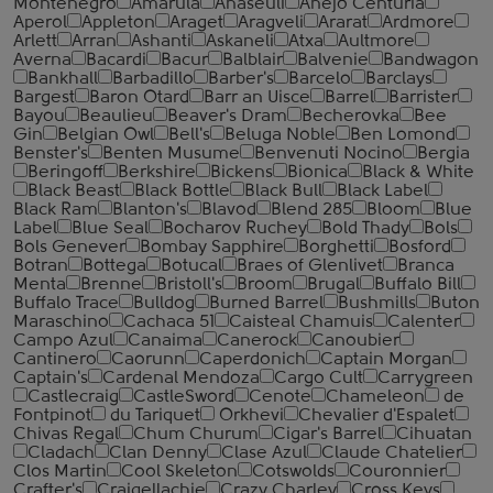
Montenegro
Amarula
Anaseuli
Anejo Centuria
Aperol
Appleton
Araget
Aragveli
Ararat
Ardmore
Arlett
Arran
Ashanti
Askaneli
Atxa
Aultmore
Averna
Bacardi
Bacur
Balblair
Balvenie
Bandwagon
Bankhall
Barbadillo
Barber's
Barcelo
Barclays
Bargest
Baron Otard
Barr an Uisce
Barrel
Barrister
Bayou
Beaulieu
Beaver's Dram
Becherovka
Bee
Gin
Belgian Owl
Bell's
Beluga Noble
Ben Lomond
Benster's
Benten Musume
Benvenuti Nocino
Bergia
Beringoff
Berkshire
Bickens
Bionica
Black & White
Black Beast
Black Bottle
Black Bull
Black Label
Black Ram
Blanton's
Blavod
Blend 285
Bloom
Blue
Label
Blue Seal
Bocharov Ruchey
Bold Thady
Bols
Bols Genever
Bombay Sapphire
Borghetti
Bosford
Botran
Bottega
Botucal
Braes of Glenlivet
Branca
Menta
Brenne
Bristoll's
Broom
Brugal
Buffalo Bill
Buffalo Trace
Bulldog
Burned Barrel
Bushmills
Buton
Maraschino
Cachaca 51
Caisteal Chamuis
Calenter
Campo Azul
Canaima
Canerock
Canoubier
Cantinero
Caorunn
Caperdonich
Captain Morgan
Captain's
Cardenal Mendoza
Cargo Cult
Carrygreen
Castlecraig
CastleSword
Cenote
Chameleon
de
Fontpinot
du Tariquet
Orkhevi
Chevalier d'Espalet
Chivas Regal
Chum Churum
Cigar's Barrel
Cihuatan
Cladach
Clan Denny
Clase Azul
Claude Chatelier
Clos Martin
Cool Skeleton
Cotswolds
Couronnier
Crafter's
Craigellachie
Crazy Charley
Cross Keys