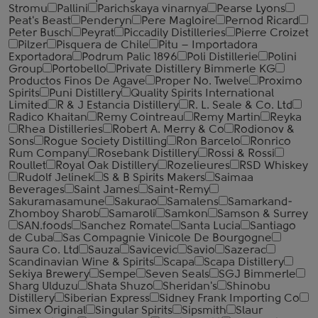
Stromu
Pallini
Parichskaya vinarnya
Pearse Lyons
Peat's Beast
Penderyn
Pere Magloire
Pernod Ricard
Peter Busch
Peyrat
Piccadily Distilleries
Pierre Croizet
Pilzer
Pisquera de Chile
Pitu – Importadora
Exportadora
Podrum Palic 1896
Poli Distillerie
Polini
Group
Portobello
Private Distillery Bimmerle KG
Productos Finos De Agave
Proper No. Twelve
Proximo
Spirits
Puni Distillery
Quality Spirits International
Limited
R & J Estancia Distillery
R. L. Seale & Co. Ltd
Radico Khaitan
Remy Cointreau
Remy Martin
Reyka
Rhea Distilleries
Robert A. Merry & Co
Rodionov &
Sons
Rogue Society Distilling
Ron Barcelo
Ronrico
Rum Company
Rosebank Distillery
Rossi & Rossi
Roullet
Royal Oak Distillery
Rozelieures
RSD Whiskey
Rudolf Jelinek
S & B Spirits Makers
Saimaa
Beverages
Saint James
Saint-Remy
Sakuramasamune
Sakurao
Samalens
Samarkand-
Zhomboy Sharob
Samaroli
Samkon
Samson & Surrey
SAN.foods
Sanchez Romate
Santa Lucia
Santiago
de Cuba
Sas Compagnie Vinicole De Bourgogne
Saura Co. Ltd
Sauza
Savicevic
Savio
Sazerac
Scandinavian Wine & Spirits
Scapa
Scapa Distillery
Sekiya Brewery
Sempe
Seven Seals
SGJ Bimmerle
Sharg Ulduzu
Shata Shuzo
Sheridan's
Shinobu
Distillery
Siberian Express
Sidney Frank Importing Co
Simex Original
Singular Spirits
Sipsmith
Slaur