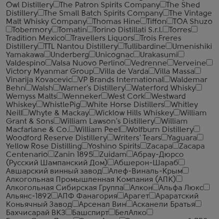
Owl Distillery
The Patron Spirits Company
The Shed
Distillery
The Small Batch Spirits Company
The Vintage
Malt Whisky Company
Thomas Hine
Tiffon
TOA Shuzo
Tobermory
Tomatin
Torino Distillati S.r.l.
Torres
Tradition Mexico
Travellers Liquors
Trois Freres
Distillery
TTL Nantou Distillery
Tullibardine
Umenishiki
Yamakawa
Underberg
Unicognac
Urakasumi
Valdespino
Valsa Nuovo Perlino
Vedrenne
Verveine
Victory Myanmar Group
Villa de Varda
Villa Massa
Vinarija Kovacevic
VP Brands International
Waldemar
Behn
Walsh
Warner's Distillery
Waterford Whisky
Wemyss Malts
Wenneker
West Cork
Westward
Whiskey
WhistlePig
White Horse Distillers
Whitley
Neill
Whyte & Mackay
Wicklow Hills Whiskey
William
Grant & Sons
William Lawson's Distillery
William
Macfarlane & Co.
William Peel
Wolfburn Distillery
Woodford Reserve Distillery
Writers' Tears
Yaguara
Yellow Rose Distilling
Yoshino Spirits
Zacapa
Zacapa
Centenario
Zanin 1895
Zuidam
Абрау-Дюрсо
(Русский Шампанский Дом)
Абшерон-Шараб
Авшарский винный завод
Алеф-Виналь-Крым
Алкогольная Промышленная Компания (АПК)
Алкогольная Сибирская Группа
Алкон
Альфа Люкс
Альянс-1892
АПФ Фанагория
Арагет
Араратский
Коньячный Завод
Арсенал Вин
Асканели Братья
Бахчисарай ВКЗ
Башспирт
БелАлко