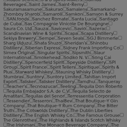
Rudolf Jelinek
S & B Spirits Makers
Saimaa
Beverages
Saint James
Saint-Remy
Sakuramasamune
Sakurao
Samalens
Samarkand-
Zhomboy Sharob
Samaroli
Samkon
Samson & Surrey
SAN.foods
Sanchez Romate
Santa Lucia
Santiago
de Cuba
Sas Compagnie Vinicole De Bourgogne
Saura Co. Ltd
Sauza
Savicevic
Savio
Sazerac
Scandinavian Wine & Spirits
Scapa
Scapa Distillery
Sekiya Brewery
Sempe
Seven Seals
SGJ Bimmerle
Sharg Ulduzu
Shata Shuzo
Sheridan's
Shinobu
Distillery
Siberian Express
Sidney Frank Importing Co
Simex Original
Singular Spirits
Sipsmith
Slaur
International
Smokehead
Sodiko N. V.
Song Cai
Distillery
Spencerfield Spirit
Speyside Distillery
SPI
Group
Spirit France
Spirit Tellers
Spiritique
Spirits &
Plus
Starward Whiskey
Stauning Whisky Distillery
Stumbras
Suntory
Suntory Limited
Tahitian Import
Export
Talisker
Talisker Distillery
Tamdhu
Tanqueray
Teacher's
Tecnoazucar
Teeling
Tequila Don Roberto
Tequila Embajador S.A. de C.V
Tequila Selecto de
Amatitan
Tequilas del Senor
Terressentia Corporation
Tessendier
Tesseron
ThaiBev
That Boutique-Y Gin
Company
That Boutique-Y Rum Company
The Bitter
Truth
The Cotswolds Distillery
The Dublin Liberties
Distillery
The English Whisky Co.
The Famous Grouse
The Glenrothes
The Highlands & Islands Scotch Whisky
The Irishman
The Monaco Beverage Company
The