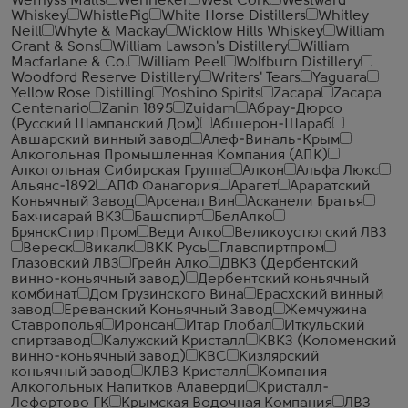
Wemyss Malts
Wenneker
West Cork
Westward
Whiskey
WhistlePig
White Horse Distillers
Whitley
Neill
Whyte & Mackay
Wicklow Hills Whiskey
William
Grant & Sons
William Lawson's Distillery
William
Macfarlane & Co.
William Peel
Wolfburn Distillery
Woodford Reserve Distillery
Writers' Tears
Yaguara
Yellow Rose Distilling
Yoshino Spirits
Zacapa
Zacapa
Centenario
Zanin 1895
Zuidam
Абрау-Дюрсо
(Русский Шампанский Дом)
Абшерон-Шараб
Авшарский винный завод
Алеф-Виналь-Крым
Алкогольная Промышленная Компания (АПК)
Алкогольная Сибирская Группа
Алкон
Альфа Люкс
Альянс-1892
АПФ Фанагория
Арагет
Араратский
Коньячный Завод
Арсенал Вин
Асканели Братья
Бахчисарай ВКЗ
Башспирт
БелАлко
БрянскСпиртПром
Веди Алко
Великоустюгский ЛВЗ
Вереск
Викалк
ВКК Русь
Главспиртпром
Глазовский ЛВЗ
Грейн Алко
ДВКЗ (Дербентский
винно-коньячный завод)
Дербентский коньячный
комбинат
Дом Грузинского Вина
Ерасхский винный
завод
Ереванский Коньячный Завод
Жемчужина
Ставрополья
Иронсан
Итар Глобал
Иткульский
спиртзавод
Калужский Кристалл
КВКЗ (Коломенский
винно-коньячный завод)
КВС
Кизлярский
коньячный завод
КЛВЗ Кристалл
Компания
Алкогольных Напитков Алаверди
Кристалл-
Лефортово ГК
Крымская Водочная Компания
ЛВЗ