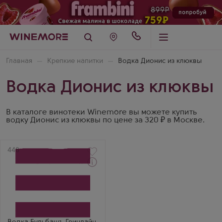
Главная
Крепкие напитки
Водка Дионис из клюквы
Водка Дионис из клюквы
В каталоге винотеки Winemore вы можете купить
водку Дионис из клюквы по цене за 320 ₽ в Москве.
Артикул
448
Водка
Bulbash Greenline
Cranberry
Производитель
Дионис
Бренд
Бульбашъ