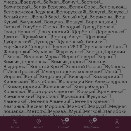
Ачара
Баадури
Байкал
Балчуг
Бастион
Бахчисарай
Белая Березка
Белая Сова
Беленькая
Беловежская Ледяная
БелорусскаЯ
Белуга
Белуха
Белый аист
Белый Барс
Белый лёд
Берикони
Беш
Кудук
Бугульма
Вакцина
Воздух
Воронецкая
Гжелка
Голубое Озеро
Городок
Гранд Ереван
Гранд Нарине
Дагестанский
Дербент
Деревенька
Джигит
Дикий мед
Доктор Август
Драники
Дубровский
Дугладзе
Душевный Тбилиси
Еврейский Стандарт
Ереван 2800
Ереванский Путь
Жаворонки
Журавли
Журавушка
Звезда Даргинии
Зверь
Зеленая Марка
Зерна Севера
Зерно
Зимняя деревенька
Зимняя дорога
Золотая
Выдержка
Золотой Крым
Золотой Резерв
Зубровка
Иван Грозный
Императорская коллекция
Иней
Иорели
Кедр
Кедровица
Кизлярка
Кизлярский
Киновский
Коктебель
Коллекция Вин Александрова
Командирский
Коноплянка
Контрабанда
Корюшка
Косогоров Самогон
Кочари
Кремлевка
Кремлевский
Кристалл
Крымский
Кукушка
Ламоника
Легенда Армении
Легенда Кремля
Лезгинка
Лесная Мороша
Мамонт
Маруся
Медная
лошадка
Методъ
Мурава
Муш
Мягков
Налибоки
Народный Капитал
Ной
Оганян
Онегин
0
0
Органикмастер
Первогон
Перепелка
Поздравительный
Полугар
Престиж
Прикамский
Акции
Адреса
Корзина
Избранное
Вход