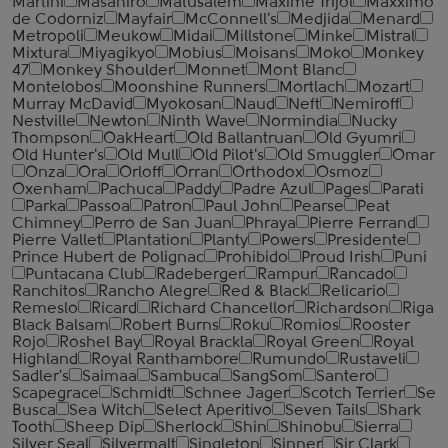
Martini
Masahiro
Matusalem
Maxime Trijol
Maxximo
de Codorniz
Mayfair
McConnell's
Medjida
Menard
Metropoli
Meukow
Midai
Millstone
Minke
Mistral
Mixtura
Miyagikyo
Mobius
Moisans
Moko
Monkey
47
Monkey Shoulder
Monnet
Mont Blanc
Montelobos
Moonshine Runners
Mortlach
Mozart
Murray McDavid
Myokosan
Naud
Neft
Nemiroff
Nestville
Newton
Ninth Wave
Normindia
Nucky
Thompson
OakHeart
Old Ballantruan
Old Gyumri
Old Hunter's
Old Mull
Old Pilot's
Old Smuggler
Omar
Onza
Ora
Orloff
Orran
Orthodox
Osmoz
Oxenham
Pachuca
Paddy
Padre Azul
Pages
Parati
Parka
Passoa
Patron
Paul John
Pearse
Peat
Chimney
Perro de San Juan
Phraya
Pierre Ferrand
Pierre Vallet
Plantation
Planty
Powers
Presidente
Prince Hubert de Polignac
Prohibido
Proud Irish
Puni
Puntacana Club
Radeberger
Rampur
Rancado
Ranchitos
Rancho Alegre
Red & Black
Relicario
Remeslo
Ricard
Richard Chancellor
Richardson
Riga
Black Balsam
Robert Burns
Roku
Romios
Rooster
Rojo
Roshel Bay
Royal Brackla
Royal Green
Royal
Highland
Royal Ranthambore
Rumundo
Rustaveli
Sadler's
Saimaa
Sambuca
SangSom
Santero
Scapegrace
Schmidt
Schnee Jager
Scotch Terrier
Se
Busca
Sea Witch
Select Aperitivo
Seven Tails
Shark
Tooth
Sheep Dip
Sherlock
Shin
Shinobu
Sierra
Silver Seal
Silvermalt
Singleton
Sinner
Sir Clark