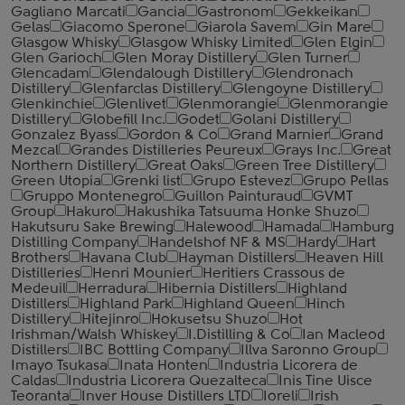
Gagliano Marcati
Gancia
Gastronom
Gekkeikan
Gelas
Giacomo Sperone
Giarola Savem
Gin Mare
Glasgow Whisky
Glasgow Whisky Limited
Glen Elgin
Glen Garioch
Glen Moray Distillery
Glen Turner
Glencadam
Glendalough Distillery
Glendronach
Distillery
Glenfarclas Distillery
Glengoyne Distillery
Glenkinchie
Glenlivet
Glenmorangie
Glenmorangie
Distillery
Globefill Inc.
Godet
Golani Distillery
Gonzalez Byass
Gordon & Co
Grand Marnier
Grand
Mezcal
Grandes Distilleries Peureux
Grays Inc.
Great
Northern Distillery
Great Oaks
Green Tree Distillery
Green Utopia
Grenki list
Grupo Estevez
Grupo Pellas
Gruppo Montenegro
Guillon Painturaud
GVMT
Group
Hakuro
Hakushika Tatsuuma Honke Shuzo
Hakutsuru Sake Brewing
Halewood
Hamada
Hamburg
Distilling Company
Handelshof NF & MS
Hardy
Hart
Brothers
Havana Club
Hayman Distillers
Heaven Hill
Distilleries
Henri Mounier
Heritiers Crassous de
Medeuil
Herradura
Hibernia Distillers
Highland
Distillers
Highland Park
Highland Queen
Hinch
Distillery
Hitejinro
Hokusetsu Shuzo
Hot
Irishman/Walsh Whiskey
I.Distilling & Co
Ian Macleod
Distillers
IBC Bottling Company
Illva Saronno Group
Imayo Tsukasa
Inata Honten
Industria Licorera de
Caldas
Industria Licorera Quezalteca
Inis Tine Uisce
Teoranta
Inver House Distillers LTD
Ioreli
Irish