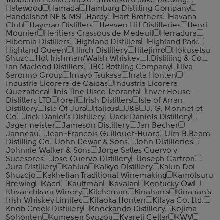
Tatsuuma Honke Shuzo
Hakutsuru Sake Brewing
Halewood
Hamada
Hamburg Distilling Company
Handelshof NF & MS
Hardy
Hart Brothers
Havana
Club
Hayman Distillers
Heaven Hill Distilleries
Henri
Mounier
Heritiers Crassous de Medeuil
Herradura
Hibernia Distillers
Highland Distillers
Highland Park
Highland Queen
Hinch Distillery
Hitejinro
Hokusetsu
Shuzo
Hot Irishman/Walsh Whiskey
I.Distilling & Co
Ian Macleod Distillers
IBC Bottling Company
Illva
Saronno Group
Imayo Tsukasa
Inata Honten
Industria Licorera de Caldas
Industria Licorera
Quezalteca
Inis Tine Uisce Teoranta
Inver House
Distillers LTD
Ioreli
Irish Distillers
Isle of Arran
Distillery
Isle Of Jura
Italicus
J&B
J. G. Monnet et
Co
Jack Daniel's Distillery
Jack Daniels Distillery
Jagermeister
Jameson Distillery
Jan Becher
Janneau
Jean-Francois Guillouet-Huard
Jim B.Beam
Distilling Co
John Dewar & Sons
John Distilleries
Johnnie Walker & Sons
Jorge Salles Cuervo y
Sucesores
Jose Cuervo Distillery
Joseph Cartron
Jura Distillery
Kahlua
Kaikyo Distillery
Kaiun Doi
Shuzojo
Kakhetian Traditional Winemaking
Kamotsuru
Brewing
Kaori
Kauffman
Kavalan
Kentucky Owl
Khvanchkara Winery
Kilchoman
Kinahan's
Kinahan's
Irish Whiskey Limited
Kitaoka Honten
Kitaya Co. Ltd.
Knob Creek Distillery
Knockando Distillery
Kojima
Sohonten
Kumesen Syuzou
Kvareli Cellar
KWV