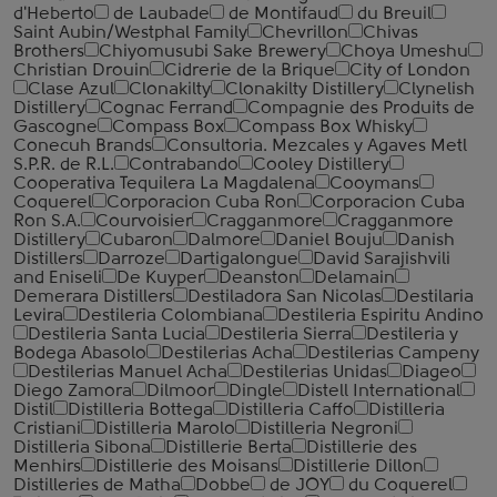
d'Heberto
de Laubade
de Montifaud
du Breuil
Saint Aubin/Westphal Family
Chevrillon
Chivas
Brothers
Chiyomusubi Sake Brewery
Choya Umeshu
Christian Drouin
Cidrerie de la Brique
City of London
Clase Azul
Clonakilty
Clonakilty Distillery
Clynelish
Distillery
Cognac Ferrand
Compagnie des Produits de
Gascogne
Compass Box
Compass Box Whisky
Conecuh Brands
Consultoria. Mezcales y Agaves Metl
S.P.R. de R.L.
Contrabando
Cooley Distillery
Cooperativa Tequilera La Magdalena
Cooymans
Coquerel
Corporacion Cuba Ron
Corporacion Cuba
Ron S.A.
Courvoisier
Cragganmore
Cragganmore
Distillery
Cubaron
Dalmore
Daniel Bouju
Danish
Distillers
Darroze
Dartigalongue
David Sarajishvili
and Eniseli
De Kuyper
Deanston
Delamain
Demerara Distillers
Destiladora San Nicolas
Destilaria
Levira
Destileria Colombiana
Destileria Espiritu Andino
Destileria Santa Lucia
Destileria Sierra
Destileria y
Bodega Abasolo
Destilerias Acha
Destilerias Campeny
Destilerias Manuel Acha
Destilerias Unidas
Diageo
Diego Zamora
Dilmoor
Dingle
Distell International
Distil
Distilleria Bottega
Distilleria Caffo
Distilleria
Cristiani
Distilleria Marolo
Distilleria Negroni
Distilleria Sibona
Distillerie Berta
Distillerie des
Menhirs
Distillerie des Moisans
Distillerie Dillon
Distilleries de Matha
Dobbe
de JOY
du Coquerel