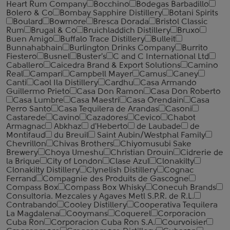
Heart Rum Company
Bocchino
Bodegas Barbadillo
Bolero & Co
Bombay Sapphire Distillery
Botani Spirits
Boulard
Bowmore
Bresca Dorada
Bristol Classic
Rum
Brugal & Co
Bruichladdich Distillery
Bruxo
Buen Amigo
Buffalo Trace Distillery
Bulleit
Bunnahabhain
Burlington Drinks Company
Burrito
Fiestero
Busnel
Buster's
C and C International Ltd
Caballero
Caicedra Brand & Export Solutions
Camino
Real
Campari
Campbell Mayer
Camus
Caney
Canti
Caol Ila Distillery
Cardhu
Casa Armando
Guillermo Prieto
Casa Don Ramon
Casa Don Roberto
Casa Lumbre
Casa Maestri
Casa Orendain
Casa
Perro Santo
Casa Tequilera de Arandas
Casoni
Castarede
Cavino
Cazadores
Cevico
Chabot
Armagnac
Abkhaz
d'Heberto
de Laubade
de
Montifaud
du Breuil
Saint Aubin/Westphal Family
Chevrillon
Chivas Brothers
Chiyomusubi Sake
Brewery
Choya Umeshu
Christian Drouin
Cidrerie de
la Brique
City of London
Clase Azul
Clonakilty
Clonakilty Distillery
Clynelish Distillery
Cognac
Ferrand
Compagnie des Produits de Gascogne
Compass Box
Compass Box Whisky
Conecuh Brands
Consultoria. Mezcales y Agaves Metl S.P.R. de R.L.
Contrabando
Cooley Distillery
Cooperativa Tequilera
La Magdalena
Cooymans
Coquerel
Corporacion
Cuba Ron
Corporacion Cuba Ron S.A.
Courvoisier