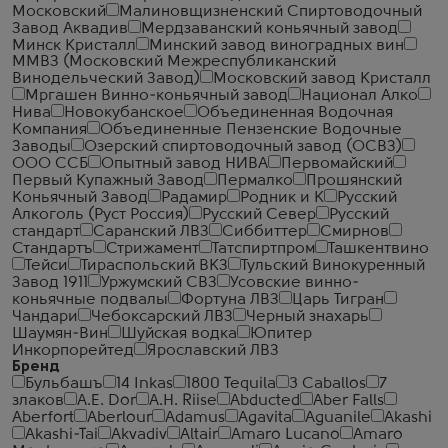
Московский
Малиновщизненский Спиртоводочный
Завод Аквадив
Мердзаванский коньячный завод
Минск Кристалл
Минский завод виноградных вин
ММВЗ (Московский Межреспубликанский
Винодельческий Завод)
Московский завод Кристалл
Мргашен Винно-коньячный завод
Национал Алко
Нива
Новокубанское
Объединенная Водочная
Компания
Объединенные Пензенские Водочные
Заводы
Озерский спиртоводочный завод (ОСВЗ)
ООО ССБ
Опытный завод НИВА
Первомайский
Первый Купажный Завод
Пермалко
Прошянский
Коньячный Завод
Радамир
Родник и К
Русский
Алкоголь (Руст Россия)
Русский Север
Русский
стандарт
Саранский ЛВЗ
Сиббиттер
Смирнов
Стандартъ
Стрижамент
Татспиртпром
Ташкентвино
Тейси
Тираспольский ВКЗ
Тульский Винокуренный
Завод 1911
Уржумский СВЗ
Усовские винно-
коньячные подвалы
Фортуна ЛВЗ
Царь Тигран
Чандари
Чебоксарский ЛВЗ
Черный знахарь
Шаумян-Вин
Шуйская водка
Юпитер
Инкорпорейтед
Ярославский ЛВЗ
Бренд
Бульбашъ
14 Inkas
1800 Tequila
3 Caballos
7
злаков
A.E. Dor
A.H. Riise
Abducted
Aber Falls
Aberfort
Aberlour
Adamus
Agavita
Aguanile
Akashi
Akashi-Tai
Akvadiv
Altair
Amaro Lucano
Amaro