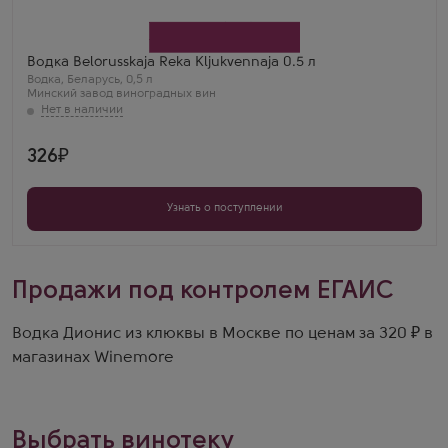
Производитель
Минский завод виноградных вин
Водка Belorusskaja Reka Kljukvennaja 0.5 л
Водка
,
Беларусь
,
0,5 л
Минский завод виноградных вин
326
Узнать о поступлении
Продажи под контролем ЕГАИС
Водка Дионис из клюквы в Москве по ценам за 320 ₽ в
магазинах Winemore
Выбрать винотеку