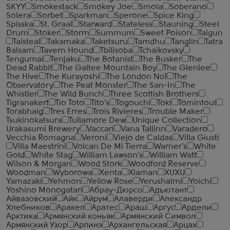
SKYY
Smokestack
Smokey Joe
Smola
Soberano
Solera
Sorbet
Sparkman
Sperone
Spice King
Spisska
St. Graal
Starward
Stateless
Stauning
Steel
Drum
Stoker
Storm
Summum
Sweet Poison
Taigun
Taisteal
Takamaka
Taketsuru
Tamdhu
Tanglin
Tatra
Balsam
Tavern Hound
Tbilisoba
Tchaikovsky
Tengumai
Tenjaku
The Botanist
The Busker
The
Dead Rabbit
The Galtee Mountain Boy
The Glenlee
The Hive
The Kurayoshi
The London №1
The
Observatory
The Peat Monster
The San-In
The
Whistler
The Wild Bunch
Three Scottish Brothers
Tigranakert
Tio Toto
Tito's
Togouchi
Toki
Tomintoul
Torabhaig
Tres Erres
Trois Rivieres
Trouble Maker
Tsukinokatsura
Tullamore Dew
Unique Collection
Urakasumi Brewery
Vaccari
Vana Tallinn
Varadero
Vecchia Romagna
Veroni
Viejo de Caldas
Villa Giusti
Villa Maestrini
Volcan De Mi Tierra
Warner's
White
Gold
White Stag
William Lawson's
William Watt
Wilson & Morgan
Wood Stork
Woodford Reserve
Woodman
Wyborowa
Xenta
Xiaman
XUXU
Yamazaki
Yehmon
Yellow Rose
Yerushalmi
Yoichi
Yoshino Monogatari
Абрау-Дюрсо
Адъютант
Айвазовский
Айк
Айрум
Алаверди
Александр
Хлебников
Аракел
Аратес
Араш
Аргус
Ардели
Арктика
Армянский коньяк
Армянский Символ
Армянский Узор
Арпинэ
Архангельская
Арцах