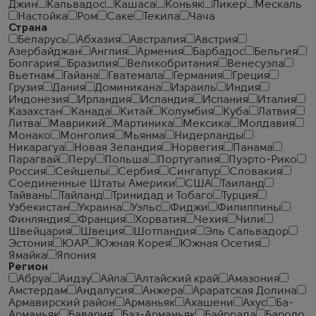
Джин
Кальвадос
Кашаса
Коньяк
Ликер
Мескаль
Настойка
Ром
Саке
Текила
Чача
Страна
Беларусь
Абхазия
Австралия
Австрия
Азербайджан
Англия
Армения
Барбадос
Бельгия
Болгария
Бразилия
Великобритания
Венесуэла
Вьетнам
Гайана
Гватемала
Германия
Греция
Грузия
Дания
Доминикана
Израиль
Индия
Индонезия
Ирландия
Исландия
Испания
Италия
Казахстан
Канада
Китай
Колумбия
Куба
Латвия
Литва
Маврикий
Мартиника
Мексика
Молдавия
Монако
Монголия
Мьянма
Нидерланды
Никарагуа
Новая Зеландия
Норвегия
Панама
Парагвай
Перу
Польша
Португалия
Пуэрто-Рико
Россия
Сейшелы
Сербия
Сингапур
Словакия
Соединенные Штаты Америки
США
Таиланд
Тайвань
Тайланд
Тринидад и Тобаго
Турция
Узбекистан
Украина
Уэльс
Фиджи
Филиппины
Финляндия
Франция
Хорватия
Чехия
Чили
Швейцария
Швеция
Шотландия
Эль Сальвадор
Эстония
ЮАР
Южная Корея
Южная Осетия
Ямайка
Япония
Регион
Абруа
Аидзу
Айла
Алтайский край
Амазония
Амстердам
Андалусия
Анжера
Араратская Долина
Армавирский район
Арманьяк
Ахашени
Ахус
Ба-
Арманьяк
Бавария
Баз-Арманьяк
Байррада
Бароло