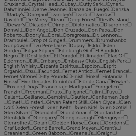
Cruxland
Crystal Head
Cubay
Cutty Sark
Cynar
Dalwhinnie
Dame Jeanne
Danza del Fuego
Danzka
Darby's
Darejani
Darnley's
Daron
Darrow
Davidoff
De Marsy
Deau
Deep Forest
Devil's Island
Dewar's
Dictador
Dimple
Diplomatico
Disaronno
Domwill
Don Angel
Don Cruzado
Don Papa
Don
Roberto
Doorly's
Dora
Doragrossa
Dr. Lennon
Drambuie
Drop of Ginger
Drummers
Drumshanbo
Gunpowder
Du Pere Laize
Dupuy
Eddu
Eden
Garden
Edgar Sopper
Edinburgh Gin
El Bandido
Negro
El Destilador
El Dorado
El Jimador
Elad'Or
Eldermen
Elit
Embargo
Embassy Club
English Park
English Whisky
Espanta Espiritus
Espolon
Esprit
Organic
Etsu
Facundo
Fernet Antico
Fernet Branca
Fernet Vittone
Fifty Pounds
Finist
Finka
Finlandia
Finsky
Five Decades Tomintoul
Flor de Cana
Fowler's
Fox and Dogs
Francois de Martignac
Frangelico
Franzini
Freeman
Fruto
Fujigane
Fujimi
Fuyu
Gallant
Galliano
Gambini
Gautier
Gentleman Jack
Gineti
Ginster
Girvan Patent Still
Glen Clyde
Glen
Colt
Glen Forest
Glen Keith
Glen Kirk
Glen Scotia
Glen Silver's
Glendale
Glendronach
Glenfarclas
Glenfiddich
Glengarry
Glenglassaugh
Glengoyne
Glenrothes
Golani
Golden Horse
Goral
Gordon's
Graf Ledoff
Grand Barrel
Grand Mayan
Grant's
Greanlend
Green Baboon
Greenall's
Greign