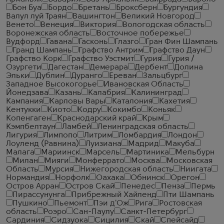
Бон Буа
Бордо
Бретань
Броксберн
Бургундия
Валул луй Траян
Вашингтон
Великий Новгород
Венето
Венеция
Виктория
Вологодская область
Воронежская область
Восточное побережье
Вудфорд
Гавана
Гасконь
Глазго
Гран Фин Шампань
Гранд Шампань
Графство Антрим
Графство Даун
Графство Корк
Графство Уэстмит
Гурия
Гурия /
Озургети
Дагестан
Демерара
Дербент
Долина
Эльки
Дублин
Дуранго
Ереван
Зальцбург
Западное Высокогорье
Ивановская Область
Йонедзава
Казань
Калабрия
Калининград
Кампания
Карловы Вары
Каталония
Кахетия
Кентукки
Киото
Кодру
Кокимбо
Коньяк
Копенгаген
Краснодарский край
Крым
Кэмпбелтаун
Ламбей
Ленинградская область
Лигурия
Лимпопо
Литрим
Ломбардия
Лондон
Лоуленд (Равнина)
Луизиана
Мадрид
Макуба
Малага
Мариинск
Марсель
Мартиника
Мельбурн
Милан
Мияги
Монферрато
Москва
Московская
Область
Мурсия
Нижегородская область
Ниигата
Нормандия
Норфолк
Оахака
Обнинск
Орегон
Остров Арран
Остров Скай
Пенедес
Пенза
Пермь
Пирассунунга
Прибрежный Хайленд
Пти Шампань
Пушкино
Пьемонт
Пэи д'Ож
Рига
Ростовская
область
Роэро
Сан-Паулу
Санкт-Петербург
Сардиния
Сидзуока
Сицилия
Скай
Спейсайд