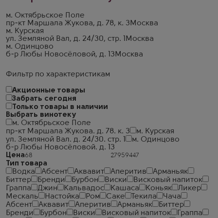
м. Октябрьское Поле
пр-кт Маршала Жукова, д. 78, к. 3
Москва
м. Курская
ул. Земляной Вал, д. 24/30, стр. 1
Москва
м. Одинцово
б-р Любы Новосёловой, д. 13
Москва
Фильтр по характеристикам
Акционные товары
Забрать сегодня
Только товары в наличии
Выбрать винотеку
м. Октябрьское Поле
пр-кт Маршала Жукова. д. 78. к. 3
м. Курская
ул. Земляной Вал. д. 24/30. стр. 1
м. Одинцово
б-р Любы Новосёловой. д. 13
Цена
Тип товара
Водка
Абсент
Аквавит
Аперитив
Арманьяк
Биттер
Бренди
Бурбон
Виски
Висковый напиток
Граппа
Джин
Кальвадос
Кашаса
Коньяк
Ликер
Мескаль
Настойка
Ром
Саке
Текила
Чача
Абсент
Аквавит
Аперитив
Арманьяк
Биттер
Бренди
Бурбон
Виски
Висковый напиток
Граппа