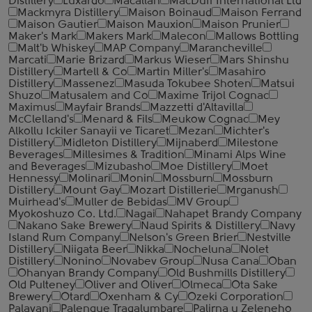
Distillery
Luxardo
Macallan
MacDuff International Ltd
Mackmyra Distillery
Maison Boinaud
Maison Ferrand
Maison Gautier
Maison Mauxion
Maison Prunier
Maker's Mark
Makers Mark
Malecon
Mallows Bottling
Malt'b Whiskey
MAP Company
Marancheville
Marcati
Marie Brizard
Markus Wieser
Mars Shinshu
Distillery
Martell & Co
Martin Miller's
Masahiro
Distillery
Massenez
Masuda Tokubee Shoten
Matsui
Shuzo
Matusalem and Co
Maxime Trijol Cognac
Maximus
Mayfair Brands
Mazzetti d'Altavilla
McClelland's
Menard & Fils
Meukow Cognac
Mey
Alkollu Ickiler Sanayii ve Ticaret
Mezan
Michter's
Distillery
Midleton Distillery
Mijnaberd
Milestone
Beverages
Millesimes & Tradition
Minami Alps Wine
and Beverages
Mizubasho
Moe Distillery
Moet
Hennessy
Molinari
Monin
Mossburn
Mossburn
Distillery
Mount Gay
Mozart Distillerie
Mrganush
Muirhead's
Muller de Bebidas
MV Group
Myokoshuzo Co. Ltd.
Nagai
Nahapet Brandy Company
Nakano Sake Brewery
Naud Spirits & Distillery
Navy
Island Rum Company
Nelson's Green Brier
Nestville
Distillery
Niigata Beer
Nikka
Nocheluna
Nolet
Distillery
Nonino
Novabev Group
Nusa Cana
Oban
Ohanyan Brandy Company
Old Bushmills Distillery
Old Pulteney
Oliver and Oliver
Olmeca
Ota Sake
Brewery
Otard
Oxenham & Cy
Ozeki Corporation
Palavani
Palenque Tragalumbare
Palirna u Zeleneho