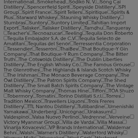
International
Smokehead
Sodiko N. V.
Song Cai
Distillery
Spencerfield Spirit
Speyside Distillery
SPI
Group
Spirit France
Spirit Tellers
Spiritique
Spirits &
Plus
Starward Whiskey
Stauning Whisky Distillery
Stumbras
Suntory
Suntory Limited
Tahitian Import
Export
Talisker
Talisker Distillery
Tamdhu
Tanqueray
Teacher's
Tecnoazucar
Teeling
Tequila Don Roberto
Tequila Embajador S.A. de C.V
Tequila Selecto de
Amatitan
Tequilas del Senor
Terressentia Corporation
Tessendier
Tesseron
ThaiBev
That Boutique-Y Gin
Company
That Boutique-Y Rum Company
The Bitter
Truth
The Cotswolds Distillery
The Dublin Liberties
Distillery
The English Whisky Co.
The Famous Grouse
The Glenrothes
The Highlands & Islands Scotch Whisky
The Irishman
The Monaco Beverage Company
The
Owl Distillery
The Patron Spirits Company
The Shed
Distillery
The Small Batch Spirits Company
The Vintage
Malt Whisky Company
Thomas Hine
Tiffon
TOA Shuzo
Tobermory
Tomatin
Torino Distillati S.r.l.
Torres
Tradition Mexico
Travellers Liquors
Trois Freres
Distillery
TTL Nantou Distillery
Tullibardine
Umenishiki
Yamakawa
Underberg
Unicognac
Urakasumi
Valdespino
Valsa Nuovo Perlino
Vedrenne
Verveine
Victory Myanmar Group
Villa de Varda
Villa Massa
Vinarija Kovacevic
VP Brands International
Waldemar
Behn
Walsh
Warner's Distillery
Waterford Whisky