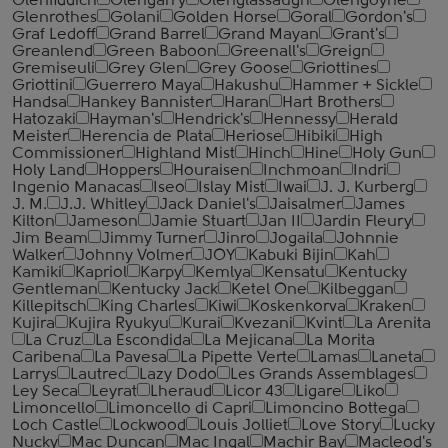
Glenfiddich
Glengarry
Glenglassaugh
Glengoyne
Glenrothes
Golani
Golden Horse
Goral
Gordon's
Graf Ledoff
Grand Barrel
Grand Mayan
Grant's
Greanlend
Green Baboon
Greenall's
Greign
Gremiseuli
Grey Glen
Grey Goose
Griottines
Griottini
Guerrero Maya
Hakushu
Hammer + Sickle
Handsa
Hankey Bannister
Haran
Hart Brothers
Hatozaki
Hayman's
Hendrick's
Hennessy
Herald
Meister
Herencia de Plata
Heriose
Hibiki
High
Commissioner
Highland Mist
Hinch
Hine
Holy Gun
Holy Land
Hoppers
Houraisen
Inchmoan
Indri
Ingenio Manacas
Iseo
Islay Mist
Iwai
J. J. Kurberg
J. M.
J.J. Whitley
Jack Daniel's
Jaisalmer
James
Kilton
Jameson
Jamie Stuart
Jan II
Jardin Fleury
Jim Beam
Jimmy Turner
Jinro
Jogaila
Johnnie
Walker
Johnny Volmer
JOY
Kabuki Bijin
Kah
Kamiki
Kapriol
Karpy
Kemlya
Kensatu
Kentucky
Gentleman
Kentucky Jack
Ketel One
Kilbeggan
Killepitsch
King Charles
Kiwi
Koskenkorva
Kraken
Kujira
Kujira Ryukyu
Kurai
Kvezani
Kvint
La Arenita
La Cruz
La Escondida
La Mejicana
La Morita
Caribena
La Pavesa
La Pipette Verte
Lamas
Laneta
Larrys
Lautrec
Lazy Dodo
Les Grands Assemblages
Ley Seca
Leyrat
Lheraud
Licor 43
Ligare
Liko
Limoncello
Limoncello di Capri
Limoncino Bottega
Loch Castle
Lockwood
Louis Jolliet
Love Story
Lucky
Nucky
Mac Duncan
Mac Ingal
Machir Bay
Macleod's