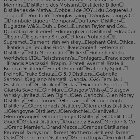
Distilleria Sibona
Distillerie Berta
Distillerie des
Menhirs
Distillerie des Moisans
Distillerie Dillon
Distilleries de Matha
Dobbe
de JOY
du Coquerel
Tariquet
Don Julio
Douglas Laing
Douglas Laing & Co
Drambuie Liqueur Company
Dufftown Distillery
Dugladze W&S
Duh u Boci
Duncan Taylor and Co
Dunrobin Distilleries
Edinburgh Gin Distillery
Edradour
Egan's
Eigashima Shuzo
El Ron Prohibido
El
Supremo
Element Irish Whiskey
Elephant Gin
Ethical
Fabrica de Tequilas Finos
Fauconnier
Fettercairn
Distillery
Fifth Generation
Filliers
Finlandia Vodka
Worldwide LTD
Fleischmann's
Fontagard
Franciacorta
Francis Abecassis
Frapin
Fratelli Averna
Fratelli
Branca Distillerie
Fratelli ‎Francoli
Fraternity Spirits
Freihof
Fruko Schulz
G & J Distillers
Gabriello
Santoni
Gagliano Marcati
Gancia
GAS Familia
Gastronom
Gekkeikan
Gelas
Giacomo Sperone
Giarola Savem
Gin Mare
Glasgow Whisky
Glasgow
Whisky Limited
Glen Elgin
Glen Garioch
Glen Moray
Distillery
Glen Turner
Glencadam
Glendalough
Distillery
Glendronach Distillery
Glenfarclas Distillery
Glengoyne Distillery
Glenkinchie
Glenlivet
Glenmorangie
Glenmorangie Distillery
Globefill Inc.
Godet
Golani Distillery
Gonzalez Byass
Gordon & Co
Grand Marnier
Grand Mezcal
Grandes Distilleries
Peureux
Grays Inc.
Great Northern Distillery
Great
Oaks
Green Tree Distillery
Green Utopia
Grenki list