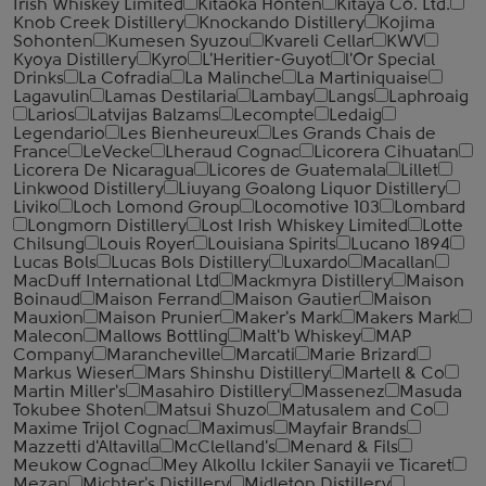
Irish Whiskey Limited
Kitaoka Honten
Kitaya Co. Ltd.
Knob Creek Distillery
Knockando Distillery
Kojima
Sohonten
Kumesen Syuzou
Kvareli Cellar
KWV
Kyoya Distillery
Kyro
L'Heritier-Guyot
l'Or Special
Drinks
La Cofradia
La Malinche
La Martiniquaise
Lagavulin
Lamas Destilaria
Lambay
Langs
Laphroaig
Larios
Latvijas Balzams
Lecompte
Ledaig
Legendario
Les Bienheureux
Les Grands Chais de
France
LeVecke
Lheraud Cognac
Licorera Cihuatan
Licorera De Nicaragua
Licores de Guatemala
Lillet
Linkwood Distillery
Liuyang Goalong Liquor Distillery
Liviko
Loch Lomond Group
Locomotive 103
Lombard
Longmorn Distillery
Lost Irish Whiskey Limited
Lotte
Chilsung
Louis Royer
Louisiana Spirits
Lucano 1894
Lucas Bols
Lucas Bols Distillery
Luxardo
Macallan
MacDuff International Ltd
Mackmyra Distillery
Maison
Boinaud
Maison Ferrand
Maison Gautier
Maison
Mauxion
Maison Prunier
Maker's Mark
Makers Mark
Malecon
Mallows Bottling
Malt'b Whiskey
MAP
Company
Marancheville
Marcati
Marie Brizard
Markus Wieser
Mars Shinshu Distillery
Martell & Co
Martin Miller's
Masahiro Distillery
Massenez
Masuda
Tokubee Shoten
Matsui Shuzo
Matusalem and Co
Maxime Trijol Cognac
Maximus
Mayfair Brands
Mazzetti d'Altavilla
McClelland's
Menard & Fils
Meukow Cognac
Mey Alkollu Ickiler Sanayii ve Ticaret
Mezan
Michter's Distillery
Midleton Distillery