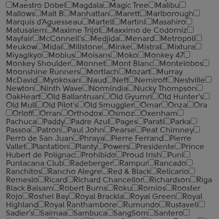
Maestro Dobel
Magdala
Magic Tree
Malibu
Mallows
Malt B
Manhattan
Marett
Marlborough
Marquis d'Aguesseau
Martell
Martini
Masahiro
Matusalem
Maxime Trijol
Maxximo de Codorniz
Mayfair
McConnell's
Medjida
Menard
Metropoli
Meukow
Midai
Millstone
Minke
Mistral
Mixtura
Miyagikyo
Mobius
Moisans
Moko
Monkey 47
Monkey Shoulder
Monnet
Mont Blanc
Montelobos
Moonshine Runners
Mortlach
Mozart
Murray
McDavid
Myokosan
Naud
Neft
Nemiroff
Nestville
Newton
Ninth Wave
Normindia
Nucky Thompson
OakHeart
Old Ballantruan
Old Gyumri
Old Hunter's
Old Mull
Old Pilot's
Old Smuggler
Omar
Onza
Ora
Orloff
Orran
Orthodox
Osmoz
Oxenham
Pachuca
Paddy
Padre Azul
Pages
Parati
Parka
Passoa
Patron
Paul John
Pearse
Peat Chimney
Perro de San Juan
Phraya
Pierre Ferrand
Pierre
Vallet
Plantation
Planty
Powers
Presidente
Prince
Hubert de Polignac
Prohibido
Proud Irish
Puni
Puntacana Club
Radeberger
Rampur
Rancado
Ranchitos
Rancho Alegre
Red & Black
Relicario
Remeslo
Ricard
Richard Chancellor
Richardson
Riga
Black Balsam
Robert Burns
Roku
Romios
Rooster
Rojo
Roshel Bay
Royal Brackla
Royal Green
Royal
Highland
Royal Ranthambore
Rumundo
Rustaveli
Sadler's
Saimaa
Sambuca
SangSom
Santero