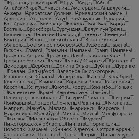
Краснодарский край
Абруа
Аидзу
Айла
Алтайский край
Амазония
Амстердам
Андалусия
Анжера
Араратская Долина
Армавирский район
Арманьяк
Ахашени
Ахус
Ба-Арманьяк
Бавария
Баз-Арманьяк
Байррада
Бароло
Бон Буа
Бордо
Бретань
Броксберн
Бургундия
Валул луй Траян
Вашингтон
Великий Новгород
Венето
Венеция
Виктория
Вологодская область
Воронежская
область
Восточное побережье
Вудфорд
Гавана
Гасконь
Глазго
Гран Фин Шампань
Гранд Шампань
Графство Антрим
Графство Даун
Графство Корк
Графство Уэстмит
Гурия
Гурия / Озургети
Дагестан
Демерара
Дербент
Долина Эльки
Дублин
Дуранго
Ереван
Зальцбург
Западное Высокогорье
Ивановская Область
Йонедзава
Казань
Калабрия
Калининград
Кампания
Карловы Вары
Каталония
Кахетия
Кентукки
Киото
Кодру
Кокимбо
Коньяк
Копенгаген
Крым
Кэмпбелтаун
Ламбей
Ленинградская область
Лигурия
Лимпопо
Литрим
Ломбардия
Лондон
Лоуленд (Равнина)
Луизиана
Мадрид
Макуба
Малага
Мариинск
Марсель
Мартиника
Мельбурн
Милан
Мияги
Монферрато
Москва
Московская Область
Мурсия
Нижегородская область
Ниигата
Нормандия
Норфолк
Оахака
Обнинск
Орегон
Остров Арран
Остров Скай
Пенедес
Пенза
Пермь
Пирассунунга