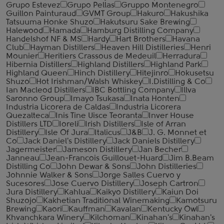
Grupo Estevez
Grupo Pellas
Gruppo Montenegro
Guillon Painturaud
GVMT Group
Hakuro
Hakushika
Tatsuuma Honke Shuzo
Hakutsuru Sake Brewing
Halewood
Hamada
Hamburg Distilling Company
Handelshof NF & MS
Hardy
Hart Brothers
Havana
Club
Hayman Distillers
Heaven Hill Distilleries
Henri
Mounier
Heritiers Crassous de Medeuil
Herradura
Hibernia Distillers
Highland Distillers
Highland Park
Highland Queen
Hinch Distillery
Hitejinro
Hokusetsu
Shuzo
Hot Irishman/Walsh Whiskey
I.Distilling & Co
Ian Macleod Distillers
IBC Bottling Company
Illva
Saronno Group
Imayo Tsukasa
Inata Honten
Industria Licorera de Caldas
Industria Licorera
Quezalteca
Inis Tine Uisce Teoranta
Inver House
Distillers LTD
Ioreli
Irish Distillers
Isle of Arran
Distillery
Isle Of Jura
Italicus
J&B
J. G. Monnet et
Co
Jack Daniel's Distillery
Jack Daniels Distillery
Jagermeister
Jameson Distillery
Jan Becher
Janneau
Jean-Francois Guillouet-Huard
Jim B.Beam
Distilling Co
John Dewar & Sons
John Distilleries
Johnnie Walker & Sons
Jorge Salles Cuervo y
Sucesores
Jose Cuervo Distillery
Joseph Cartron
Jura Distillery
Kahlua
Kaikyo Distillery
Kaiun Doi
Shuzojo
Kakhetian Traditional Winemaking
Kamotsuru
Brewing
Kaori
Kauffman
Kavalan
Kentucky Owl
Khvanchkara Winery
Kilchoman
Kinahan's
Kinahan's