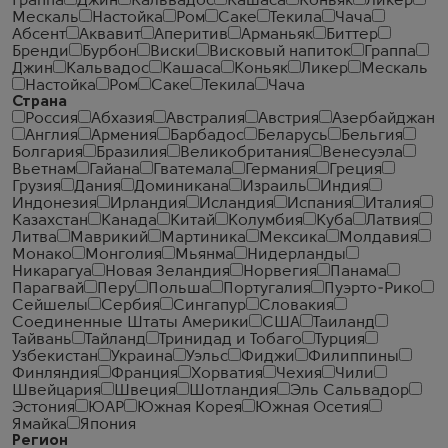
Граппа
Джин
Кальвадос
Кашаса
Коньяк
Ликер
Мескаль
Настойка
Ром
Саке
Текила
Чача
Абсент
Аквавит
Аперитив
Арманьяк
Биттер
Бренди
Бурбон
Виски
Висковый напиток
Граппа
Джин
Кальвадос
Кашаса
Коньяк
Ликер
Мескаль
Настойка
Ром
Саке
Текила
Чача
Страна
Россия
Абхазия
Австралия
Австрия
Азербайджан
Англия
Армения
Барбадос
Беларусь
Бельгия
Болгария
Бразилия
Великобритания
Венесуэла
Вьетнам
Гайана
Гватемала
Германия
Греция
Грузия
Дания
Доминикана
Израиль
Индия
Индонезия
Ирландия
Исландия
Испания
Италия
Казахстан
Канада
Китай
Колумбия
Куба
Латвия
Литва
Маврикий
Мартиника
Мексика
Молдавия
Монако
Монголия
Мьянма
Нидерланды
Никарагуа
Новая Зеландия
Норвегия
Панама
Парагвай
Перу
Польша
Португалия
Пуэрто-Рико
Сейшелы
Сербия
Сингапур
Словакия
Соединенные Штаты Америки
США
Таиланд
Тайвань
Тайланд
Тринидад и Тобаго
Турция
Узбекистан
Украина
Уэльс
Фиджи
Филиппины
Финляндия
Франция
Хорватия
Чехия
Чили
Швейцария
Швеция
Шотландия
Эль Сальвадор
Эстония
ЮАР
Южная Корея
Южная Осетия
Ямайка
Япония
Регион