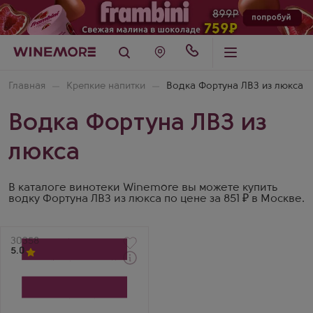
Главная
Крепкие напитки
Водка Фортуна ЛВЗ из люкса
Водка Фортуна ЛВЗ из
люкса
В каталоге винотеки Winemore вы можете купить
водку Фортуна ЛВЗ из люкса по цене за 851 ₽ в Москве.
Артикул
30358
5.0
Водка
Кремлин Эворд
Президент
Производитель