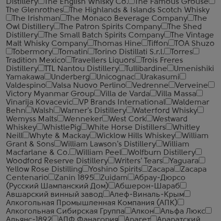
Distillery
The English Whisky Co.
The Famous Grouse
The Glenrothes
The Highlands & Islands Scotch Whisky
The Irishman
The Monaco Beverage Company
The
Owl Distillery
The Patron Spirits Company
The Shed
Distillery
The Small Batch Spirits Company
The Vintage
Malt Whisky Company
Thomas Hine
Tiffon
TOA Shuzo
Tobermory
Tomatin
Torino Distillati S.r.l.
Torres
Tradition Mexico
Travellers Liquors
Trois Freres
Distillery
TTL Nantou Distillery
Tullibardine
Umenishiki
Yamakawa
Underberg
Unicognac
Urakasumi
Valdespino
Valsa Nuovo Perlino
Vedrenne
Verveine
Victory Myanmar Group
Villa de Varda
Villa Massa
Vinarija Kovacevic
VP Brands International
Waldemar
Behn
Walsh
Warner's Distillery
Waterford Whisky
Wemyss Malts
Wenneker
West Cork
Westward
Whiskey
WhistlePig
White Horse Distillers
Whitley
Neill
Whyte & Mackay
Wicklow Hills Whiskey
William
Grant & Sons
William Lawson's Distillery
William
Macfarlane & Co.
William Peel
Wolfburn Distillery
Woodford Reserve Distillery
Writers' Tears
Yaguara
Yellow Rose Distilling
Yoshino Spirits
Zacapa
Zacapa
Centenario
Zanin 1895
Zuidam
Абрау-Дюрсо
(Русский Шампанский Дом)
Абшерон-Шараб
Авшарский винный завод
Алеф-Виналь-Крым
Алкогольная Промышленная Компания (АПК)
Алкогольная Сибирская Группа
Алкон
Альфа Люкс
Альянс-1892
АПФ Фанагория
Арагет
Араратский