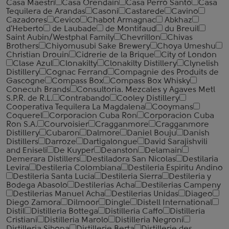
Casa Maestri
Casa Orendain
Casa Perro Santo
Casa
Tequilera de Arandas
Casoni
Castarede
Cavino
Cazadores
Cevico
Chabot Armagnac
Abkhaz
d'Heberto
de Laubade
de Montifaud
du Breuil
Saint Aubin/Westphal Family
Chevrillon
Chivas
Brothers
Chiyomusubi Sake Brewery
Choya Umeshu
Christian Drouin
Cidrerie de la Brique
City of London
Clase Azul
Clonakilty
Clonakilty Distillery
Clynelish
Distillery
Cognac Ferrand
Compagnie des Produits de
Gascogne
Compass Box
Compass Box Whisky
Conecuh Brands
Consultoria. Mezcales y Agaves Metl
S.P.R. de R.L.
Contrabando
Cooley Distillery
Cooperativa Tequilera La Magdalena
Cooymans
Coquerel
Corporacion Cuba Ron
Corporacion Cuba
Ron S.A.
Courvoisier
Cragganmore
Cragganmore
Distillery
Cubaron
Dalmore
Daniel Bouju
Danish
Distillers
Darroze
Dartigalongue
David Sarajishvili
and Eniseli
De Kuyper
Deanston
Delamain
Demerara Distillers
Destiladora San Nicolas
Destilaria
Levira
Destileria Colombiana
Destileria Espiritu Andino
Destileria Santa Lucia
Destileria Sierra
Destileria y
Bodega Abasolo
Destilerias Acha
Destilerias Campeny
Destilerias Manuel Acha
Destilerias Unidas
Diageo
Diego Zamora
Dilmoor
Dingle
Distell International
Distil
Distilleria Bottega
Distilleria Caffo
Distilleria
Cristiani
Distilleria Marolo
Distilleria Negroni