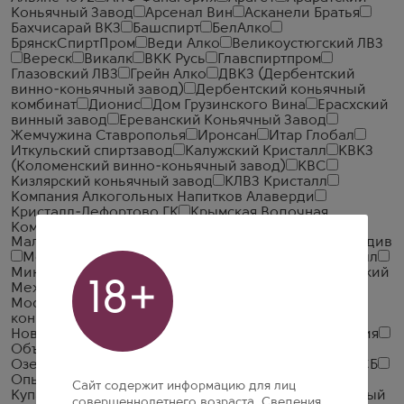
Коньячный Завод
Арсенал Вин
Асканели Братья
Бахчисарай ВКЗ
Башспирт
БелАлко
БрянскСпиртПром
Веди Алко
Великоустюгский ЛВЗ
Вереск
Викалк
ВКК Русь
Главспиртпром
Глазовский ЛВЗ
Грейн Алко
ДВКЗ (Дербентский
винно-коньячный завод)
Дербентский коньячный
комбинат
Дионис
Дом Грузинского Вина
Ерасхский
винный завод
Ереванский Коньячный Завод
Жемчужина Ставрополья
Иронсан
Итар Глобал
Иткульский спиртзавод
Калужский Кристалл
КВКЗ
(Коломенский винно-коньячный завод)
КВС
Кизлярский коньячный завод
КЛВЗ Кристалл
Компания Алкогольных Напитков Алаверди
Кристалл-Лефортово ГК
Крымская Водочная
Компания
Ладога
ЛВЗ Московский
Малиновщизненский Спиртоводочный Завод Аквадив
Мердзаванский коньячный завод
Минск Кристалл
Минский завод виноградных вин
ММВЗ (Московский
18+
Межреспубликанский Винодельческий Завод)
Московский завод Кристалл
Мргашен Винно-
коньячный завод
Национал Алко
Нива
Новокубанское
Объединенная Водочная Компания
Объединенные Пензенские Водочные Заводы
Озерский спиртоводочный завод (ОСВЗ)
ООО ССБ
Опытный завод НИВА
Первомайский
Первый
Сайт содержит информацию для лиц
Купажный Завод
Пермалко
Прошянский Коньячный
совершеннолетнего возраста. Сведения,