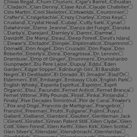
Chivas Regal
Chum Churum
Cigar's Barrel
Cihuatan
Cladach
Clan Denny
Clase Azul
Claude Chatelier
Clos Martin
Cool Skeleton
Cotswolds
Couronnier
Crafter's
Craigellachie
Crazy Charley
Cross Keys
Cruxland
Crystal Head
Cubay
Cutty Sark
Cynar
Dalwhinnie
Dame Jeanne
Danza del Fuego
Danzka
Darby's
Darejani
Darnley's
Daron
Darrow
Davidoff
De Marsy
Deau
Deep Forest
Devil's Island
Dewar's
Dictador
Dimple
Diplomatico
Disaronno
Domwill
Don Angel
Don Cruzado
Don Papa
Don
Roberto
Doorly's
Dora
Doragrossa
Dr. Lennon
Drambuie
Drop of Ginger
Drummers
Drumshanbo
Gunpowder
Du Pere Laize
Dupuy
Eddu
Eden
Garden
Edgar Sopper
Edinburgh Gin
El Bandido
Negro
El Destilador
El Dorado
El Jimador
Elad'Or
Eldermen
Elit
Embargo
Embassy Club
English Park
English Whisky
Espanta Espiritus
Espolon
Esprit
Organic
Etsu
Facundo
Fernet Antico
Fernet Branca
Fernet Vittone
Fifty Pounds
Finist
Finka
Finlandia
Finsky
Five Decades Tomintoul
Flor de Cana
Fowler's
Fox and Dogs
Francois de Martignac
Frangelico
Franzini
Freeman
Fruto
Fujigane
Fujimi
Fuyu
Gallant
Galliano
Gambini
Gautier
Gentleman Jack
Gineti
Ginster
Girvan Patent Still
Glen Clyde
Glen
Colt
Glen Forest
Glen Keith
Glen Kirk
Glen Scotia
Glen Silver's
Glendale
Glendronach
Glenfarclas