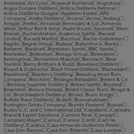
Ambrosia
An Cnoc
Anaseuli Kombinat
Angostura
Angus Dundee Distillers
Antica Distilleria Petrone
Antica Distilleria Quaglia
Appleton Estate
APU
Company
Aratta Distillery
Arcane
Arcon
Ardbeg
Aregak
Arette
Armando Bermudez & Co
Armenia
Wine
Arthur Bell & Sons
Asahi Shuzo
Ascaneli
Atom
Brands
Auchentoshan
Audemus Spirits
Bacardi
Limited
Bacardi Martini
Bacchus
Bache-Gabrielsen
Bagots
Bagrat Group
Baileys
Ballantine's
Banks
Barbero
Bardinet
Bareksten Spirits
BBC Spirits
Beefeater
Bellevoye
Beluga Group
Belvedere
Belvingroup
Beniamino Maschio
Benriach
Bepi
Tosolini
Berry Brothers & Rudd
Beveland Distillers
Bisquit & Dubouche
Black Forest Distillers
Blackadder
Blackforest
Blanton's Distilling
Bleeding Heart Rum
Company
Bocchino
Bodegas Barbadillo
Bolero & Co
Bombay Sapphire Distillery
Botani Spirits
Boulard
Bowmore
Bresca Dorada
Bristol Classic Rum
Brugal &
Co
Bruichladdich Distillery
Bruxo
Buen Amigo
Buffalo Trace Distillery
Bulleit
Bunnahabhain
Burlington Drinks Company
Burrito Fiestero
Busnel
Buster's
C and C International Ltd
Caballero
Caicedra
Brand & Export Solutions
Camino Real
Campari
Campbell Mayer
Camus
Caney
Canti
Caol Ila
Distillery
Cardhu
Casa Armando Guillermo Prieto
Casa Don Ramon
Casa Don Roberto
Casa Lumbre