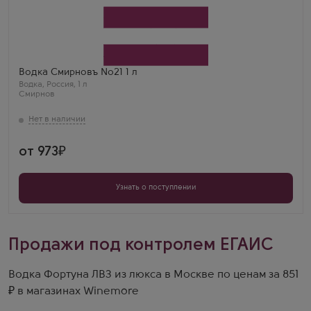
Водка
Smirnov № 21
Производитель
Смирнов
Водка Смирновъ №21 1 л
Водка
,
Россия
,
1 л
Смирнов
от 973
Узнать о поступлении
Продажи под контролем ЕГАИС
Водка Фортуна ЛВЗ из люкса в Москве по ценам за 851
₽ в магазинах Winemore