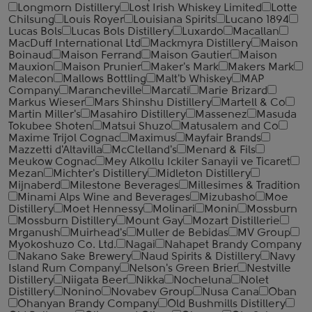
Longmorn Distillery
Lost Irish Whiskey Limited
Lotte
Chilsung
Louis Royer
Louisiana Spirits
Lucano 1894
Lucas Bols
Lucas Bols Distillery
Luxardo
Macallan
MacDuff International Ltd
Mackmyra Distillery
Maison
Boinaud
Maison Ferrand
Maison Gautier
Maison
Mauxion
Maison Prunier
Maker's Mark
Makers Mark
Malecon
Mallows Bottling
Malt'b Whiskey
MAP
Company
Marancheville
Marcati
Marie Brizard
Markus Wieser
Mars Shinshu Distillery
Martell & Co
Martin Miller's
Masahiro Distillery
Massenez
Masuda
Tokubee Shoten
Matsui Shuzo
Matusalem and Co
Maxime Trijol Cognac
Maximus
Mayfair Brands
Mazzetti d'Altavilla
McClelland's
Menard & Fils
Meukow Cognac
Mey Alkollu Ickiler Sanayii ve Ticaret
Mezan
Michter's Distillery
Midleton Distillery
Mijnaberd
Milestone Beverages
Millesimes & Tradition
Minami Alps Wine and Beverages
Mizubasho
Moe
Distillery
Moet Hennessy
Molinari
Monin
Mossburn
Mossburn Distillery
Mount Gay
Mozart Distillerie
Mrganush
Muirhead's
Muller de Bebidas
MV Group
Myokoshuzo Co. Ltd.
Nagai
Nahapet Brandy Company
Nakano Sake Brewery
Naud Spirits & Distillery
Navy
Island Rum Company
Nelson's Green Brier
Nestville
Distillery
Niigata Beer
Nikka
Nocheluna
Nolet
Distillery
Nonino
Novabev Group
Nusa Cana
Oban
Ohanyan Brandy Company
Old Bushmills Distillery