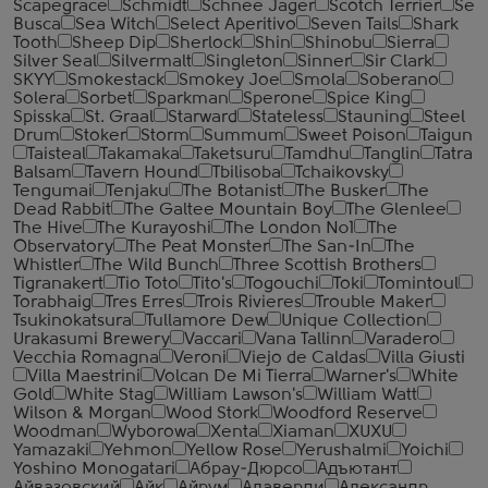
Scapegrace
Schmidt
Schnee Jager
Scotch Terrier
Se
Busca
Sea Witch
Select Aperitivo
Seven Tails
Shark
Tooth
Sheep Dip
Sherlock
Shin
Shinobu
Sierra
Silver Seal
Silvermalt
Singleton
Sinner
Sir Clark
SKYY
Smokestack
Smokey Joe
Smola
Soberano
Solera
Sorbet
Sparkman
Sperone
Spice King
Spisska
St. Graal
Starward
Stateless
Stauning
Steel
Drum
Stoker
Storm
Summum
Sweet Poison
Taigun
Taisteal
Takamaka
Taketsuru
Tamdhu
Tanglin
Tatra
Balsam
Tavern Hound
Tbilisoba
Tchaikovsky
Tengumai
Tenjaku
The Botanist
The Busker
The
Dead Rabbit
The Galtee Mountain Boy
The Glenlee
The Hive
The Kurayoshi
The London №1
The
Observatory
The Peat Monster
The San-In
The
Whistler
The Wild Bunch
Three Scottish Brothers
Tigranakert
Tio Toto
Tito's
Togouchi
Toki
Tomintoul
Torabhaig
Tres Erres
Trois Rivieres
Trouble Maker
Tsukinokatsura
Tullamore Dew
Unique Collection
Urakasumi Brewery
Vaccari
Vana Tallinn
Varadero
Vecchia Romagna
Veroni
Viejo de Caldas
Villa Giusti
Villa Maestrini
Volcan De Mi Tierra
Warner's
White
Gold
White Stag
William Lawson's
William Watt
Wilson & Morgan
Wood Stork
Woodford Reserve
Woodman
Wyborowa
Xenta
Xiaman
XUXU
Yamazaki
Yehmon
Yellow Rose
Yerushalmi
Yoichi
Yoshino Monogatari
Абрау-Дюрсо
Адъютант