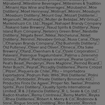
Mijnaberd
Milestone Beverages
Millesimes & Tradition
Minami Alps Wine and Beverages
Mizubasho
Moe
Distillery
Moet Hennessy
Molinari
Monin
Mossburn
Mossburn Distillery
Mount Gay
Mozart Distillerie
Mrganush
Muirhead's
Muller de Bebidas
MV Group
Myokoshuzo Co. Ltd.
Nagai
Nahapet Brandy Company
Nakano Sake Brewery
Naud Spirits & Distillery
Navy
Island Rum Company
Nelson's Green Brier
Nestville
Distillery
Niigata Beer
Nikka
Nocheluna
Nolet
Distillery
Nonino
Novabev Group
Nusa Cana
Oban
Ohanyan Brandy Company
Old Bushmills Distillery
Old Pulteney
Oliver and Oliver
Olmeca
Ota Sake
Brewery
Otard
Oxenham & Cy
Ozeki Corporation
Palavani
Palenque Tragalumbare
Palirna u Zeleneho
Stromu
Pallini
Parichskaya vinarnya
Pearse Lyons
Peat's Beast
Penderyn
Pere Magloire
Pernod Ricard
Peter Busch
Peyrat
Piccadily Distilleries
Pierre Croizet
Pilzer
Pisquera de Chile
Pitu – Importadora
Exportadora
Podrum Palic 1896
Poli Distillerie
Polini
Group
Portobello
Private Distillery Bimmerle KG
Productos Finos De Agave
Proper No. Twelve
Proximo
Spirits
Puni Distillery
Quality Spirits International
Limited
R & J Estancia Distillery
R. L. Seale & Co. Ltd
Radico Khaitan
Remy Cointreau
Remy Martin
Reyka
Rhea Distilleries
Robert A. Merry & Co
Rodionov &
Sons
Rogue Society Distilling
Ron Barcelo
Ronrico