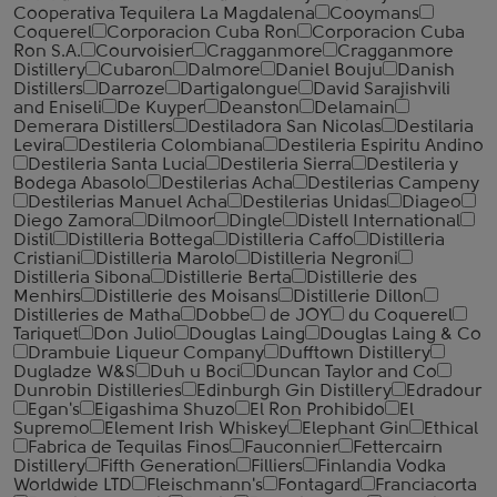
Cooperativa Tequilera La Magdalena
Cooymans
Coquerel
Corporacion Cuba Ron
Corporacion Cuba
Ron S.A.
Courvoisier
Cragganmore
Cragganmore
Distillery
Cubaron
Dalmore
Daniel Bouju
Danish
Distillers
Darroze
Dartigalongue
David Sarajishvili
and Eniseli
De Kuyper
Deanston
Delamain
Demerara Distillers
Destiladora San Nicolas
Destilaria
Levira
Destileria Colombiana
Destileria Espiritu Andino
Destileria Santa Lucia
Destileria Sierra
Destileria y
Bodega Abasolo
Destilerias Acha
Destilerias Campeny
Destilerias Manuel Acha
Destilerias Unidas
Diageo
Diego Zamora
Dilmoor
Dingle
Distell International
Distil
Distilleria Bottega
Distilleria Caffo
Distilleria
Cristiani
Distilleria Marolo
Distilleria Negroni
Distilleria Sibona
Distillerie Berta
Distillerie des
Menhirs
Distillerie des Moisans
Distillerie Dillon
Distilleries de Matha
Dobbe
de JOY
du Coquerel
Tariquet
Don Julio
Douglas Laing
Douglas Laing & Co
Drambuie Liqueur Company
Dufftown Distillery
Dugladze W&S
Duh u Boci
Duncan Taylor and Co
Dunrobin Distilleries
Edinburgh Gin Distillery
Edradour
Egan's
Eigashima Shuzo
El Ron Prohibido
El
Supremo
Element Irish Whiskey
Elephant Gin
Ethical
Fabrica de Tequilas Finos
Fauconnier
Fettercairn
Distillery
Fifth Generation
Filliers
Finlandia Vodka
Worldwide LTD
Fleischmann's
Fontagard
Franciacorta