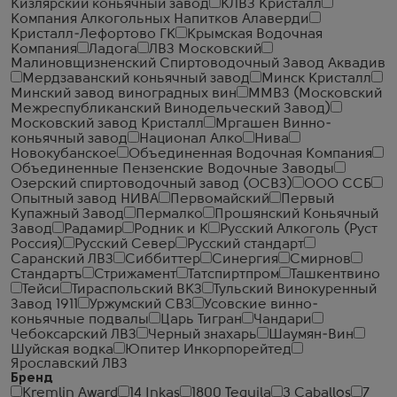
Кизлярский коньячный завод
КЛВЗ Кристалл
Компания Алкогольных Напитков Алаверди
Кристалл-Лефортово ГК
Крымская Водочная
Компания
Ладога
ЛВЗ Московский
Малиновщизненский Спиртоводочный Завод Аквадив
Мердзаванский коньячный завод
Минск Кристалл
Минский завод виноградных вин
ММВЗ (Московский
Межреспубликанский Винодельческий Завод)
Московский завод Кристалл
Мргашен Винно-
коньячный завод
Национал Алко
Нива
Новокубанское
Объединенная Водочная Компания
Объединенные Пензенские Водочные Заводы
Озерский спиртоводочный завод (ОСВЗ)
ООО ССБ
Опытный завод НИВА
Первомайский
Первый
Купажный Завод
Пермалко
Прошянский Коньячный
Завод
Радамир
Родник и К
Русский Алкоголь (Руст
Россия)
Русский Север
Русский стандарт
Саранский ЛВЗ
Сиббиттер
Синергия
Смирнов
Стандартъ
Стрижамент
Татспиртпром
Ташкентвино
Тейси
Тираспольский ВКЗ
Тульский Винокуренный
Завод 1911
Уржумский СВЗ
Усовские винно-
коньячные подвалы
Царь Тигран
Чандари
Чебоксарский ЛВЗ
Черный знахарь
Шаумян-Вин
Шуйская водка
Юпитер Инкорпорейтед
Ярославский ЛВЗ
Бренд
Kremlin Award
14 Inkas
1800 Tequila
3 Caballos
7