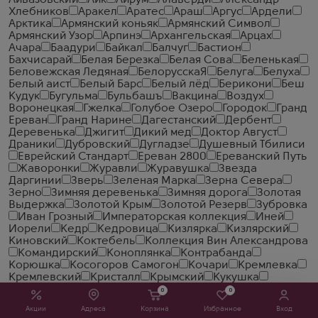
Айвазовский
Айк
Айрум
Алаверди
Александр
Хлебников
Аракел
Аратес
Араш
Аргус
Ардели
Арктика
Армянский коньяк
Армянский Символ
Армянский Узор
Арпинэ
Архангельская
Арцах
Ачара
Баадури
Байкал
Балчуг
Бастион
Бахчисарай
Белая Березка
Белая Сова
Беленькая
Беловежская Ледяная
БелорусскаЯ
Белуга
Белуха
Белый аист
Белый Барс
Белый лёд
Берикони
Беш
Кудук
Бугульма
Бульбашъ
Вакцина
Воздух
Воронецкая
Гжелка
Голубое Озеро
Городок
Гранд
Ереван
Гранд Нарине
Дагестанский
Дербент
Деревенька
Джигит
Дикий мед
Доктор Август
Драники
Дубровский
Дугладзе
Душевный Тбилиси
Еврейский Стандарт
Ереван 2800
Ереванский Путь
Жаворонки
Журавли
Журавушка
Звезда
Даргинии
Зверь
Зеленая Марка
Зерна Севера
Зерно
Зимняя деревенька
Зимняя дорога
Золотая
Выдержка
Золотой Крым
Золотой Резерв
Зубровка
Иван Грозный
Императорская коллекция
Иней
Иорели
Кедр
Кедровица
Кизлярка
Кизлярский
Киновский
Коктебель
Коллекция Вин Александрова
Командирский
Коноплянка
Контрабанда
Корюшка
Косогоров Самогон
Кочари
Кремлевка
Кремлевский
Кристалл
Крымский
Кукушка
Ламоника
Легенда Армении
Легенда Кремля
0
0
Лезгинка
Лесная Мороша
Мамонт
Маруся
Медная
Акции
Адреса
Корзина
Избранное
Вход
лошадка
Методъ
Мурава
Муш
Мягков
Налибоки