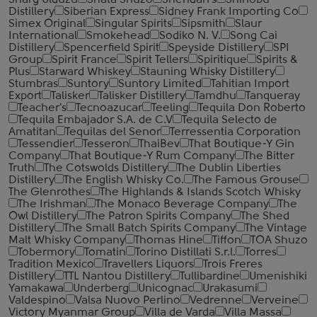
Sharg Ulduzu
Shata Shuzo
Sheridan's
Shinobu
Distillery
Siberian Express
Sidney Frank Importing Co
Simex Original
Singular Spirits
Sipsmith
Slaur
International
Smokehead
Sodiko N. V.
Song Cai
Distillery
Spencerfield Spirit
Speyside Distillery
SPI
Group
Spirit France
Spirit Tellers
Spiritique
Spirits &
Plus
Starward Whiskey
Stauning Whisky Distillery
Stumbras
Suntory
Suntory Limited
Tahitian Import
Export
Talisker
Talisker Distillery
Tamdhu
Tanqueray
Teacher's
Tecnoazucar
Teeling
Tequila Don Roberto
Tequila Embajador S.A. de C.V
Tequila Selecto de
Amatitan
Tequilas del Senor
Terressentia Corporation
Tessendier
Tesseron
ThaiBev
That Boutique-Y Gin
Company
That Boutique-Y Rum Company
The Bitter
Truth
The Cotswolds Distillery
The Dublin Liberties
Distillery
The English Whisky Co.
The Famous Grouse
The Glenrothes
The Highlands & Islands Scotch Whisky
The Irishman
The Monaco Beverage Company
The
Owl Distillery
The Patron Spirits Company
The Shed
Distillery
The Small Batch Spirits Company
The Vintage
Malt Whisky Company
Thomas Hine
Tiffon
TOA Shuzo
Tobermory
Tomatin
Torino Distillati S.r.l.
Torres
Tradition Mexico
Travellers Liquors
Trois Freres
Distillery
TTL Nantou Distillery
Tullibardine
Umenishiki
Yamakawa
Underberg
Unicognac
Urakasumi
Valdespino
Valsa Nuovo Perlino
Vedrenne
Verveine
Victory Myanmar Group
Villa de Varda
Villa Massa