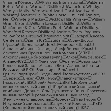
Vinarija Kovacevic
VP Brands International
Waldemar
Behn
Walsh
Warner's Distillery
Waterford Whisky
Wemyss Malts
Wenneker
West Cork
Westward
Whiskey
WhistlePig
White Horse Distillers
Whitley
Neill
Whyte & Mackay
Wicklow Hills Whiskey
William
Grant & Sons
William Lawson's Distillery
William
Macfarlane & Co.
William Peel
Wolfburn Distillery
Woodford Reserve Distillery
Writers' Tears
Yaguara
Yellow Rose Distilling
Yoshino Spirits
Zacapa
Zacapa
Centenario
Zanin 1895
Zuidam
Абрау-Дюрсо
(Русский Шампанский Дом)
Абшерон-Шараб
Авшарский винный завод
Алеф-Виналь-Крым
Алкогольная Промышленная Компания (АПК)
Алкогольная Сибирская Группа
Алкон
Альфа Люкс
Альянс-1892
АПФ Фанагория
Арагет
Араратский
Коньячный Завод
Арсенал Вин
Асканели Братья
Бахчисарай ВКЗ
Башспирт
БелАлко
БрянскСпиртПром
Веди Алко
Великоустюгский ЛВЗ
Вереск
Викалк
ВКК Русь
Главспиртпром
Глазовский ЛВЗ
Грейн Алко
ДВКЗ (Дербентский
винно-коньячный завод)
Дербентский коньячный
комбинат
Дионис
Дом Грузинского Вина
Ерасхский
винный завод
Ереванский Коньячный Завод
Жемчужина Ставрополья
Иронсан
Итар Глобал
Иткульский спиртзавод
Калужский Кристалл
КВКЗ
(Коломенский винно-коньячный завод)
КВС