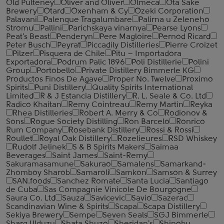
Old Pulteney
Oliver and Oliver
Olmeca
Ota Sake
Brewery
Otard
Oxenham & Cy
Ozeki Corporation
Palavani
Palenque Tragalumbare
Palirna u Zeleneho
Stromu
Pallini
Parichskaya vinarnya
Pearse Lyons
Peat's Beast
Penderyn
Pere Magloire
Pernod Ricard
Peter Busch
Peyrat
Piccadily Distilleries
Pierre Croizet
Pilzer
Pisquera de Chile
Pitu – Importadora
Exportadora
Podrum Palic 1896
Poli Distillerie
Polini
Group
Portobello
Private Distillery Bimmerle KG
Productos Finos De Agave
Proper No. Twelve
Proximo
Spirits
Puni Distillery
Quality Spirits International
Limited
R & J Estancia Distillery
R. L. Seale & Co. Ltd
Radico Khaitan
Remy Cointreau
Remy Martin
Reyka
Rhea Distilleries
Robert A. Merry & Co
Rodionov &
Sons
Rogue Society Distilling
Ron Barcelo
Ronrico
Rum Company
Rosebank Distillery
Rossi & Rossi
Roullet
Royal Oak Distillery
Rozelieures
RSD Whiskey
Rudolf Jelinek
S & B Spirits Makers
Saimaa
Beverages
Saint James
Saint-Remy
Sakuramasamune
Sakurao
Samalens
Samarkand-
Zhomboy Sharob
Samaroli
Samkon
Samson & Surrey
SAN.foods
Sanchez Romate
Santa Lucia
Santiago
de Cuba
Sas Compagnie Vinicole De Bourgogne
Saura Co. Ltd
Sauza
Savicevic
Savio
Sazerac
Scandinavian Wine & Spirits
Scapa
Scapa Distillery
Sekiya Brewery
Sempe
Seven Seals
SGJ Bimmerle