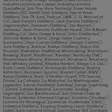
Saronno Group
Imayo Tsukasa
Inata Honten
Industria Licorera de Caldas
Industria Licorera
Quezalteca
Inis Tine Uisce Teoranta
Inver House
Distillers LTD
Ioreli
Irish Distillers
Isle of Arran
Distillery
Isle Of Jura
Italicus
J&B
J. G. Monnet et
Co
Jack Daniel's Distillery
Jack Daniels Distillery
Jagermeister
Jameson Distillery
Jan Becher
Janneau
Jean-Francois Guillouet-Huard
Jim B.Beam
Distilling Co
John Dewar & Sons
John Distilleries
Johnnie Walker & Sons
Jorge Salles Cuervo y
Sucesores
Jose Cuervo Distillery
Joseph Cartron
Jura Distillery
Kahlua
Kaikyo Distillery
Kaiun Doi
Shuzojo
Kakhetian Traditional Winemaking
Kamotsuru
Brewing
Kaori
Kauffman
Kavalan
Kentucky Owl
Khvanchkara Winery
Kilchoman
Kinahan's
Kinahan's
Irish Whiskey Limited
Kitaoka Honten
Kitaya Co. Ltd.
Knob Creek Distillery
Knockando Distillery
Kojima
Sohonten
Kumesen Syuzou
Kvareli Cellar
KWV
Kyoya Distillery
Kyro
L'Heritier-Guyot
l'Or Special
Drinks
La Cofradia
La Malinche
La Martiniquaise
Lagavulin
Lamas Destilaria
Lambay
Langs
Laphroaig
Larios
Latvijas Balzams
Lecompte
Ledaig
Legendario
Les Bienheureux
Les Grands Chais de
France
LeVecke
Lheraud Cognac
Licorera Cihuatan
Licorera De Nicaragua
Licores de Guatemala
Lillet
Linkwood Distillery
Liuyang Goalong Liquor Distillery
Liviko
Loch Lomond Group
Locomotive 103
Lombard