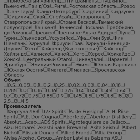
Прибрежный Хайленд
Пти Шампань
Пушкино
Пьемонт
Пэи д'Ож
Рига
Ростовская область
Роэро
Сан-Паулу
Санкт-Петербург
Сардиния
Сидзуока
Сицилия
Скай
Спейсайд
Ставрополь
Ставропольский край
Страна Басков
Таманский
полуостров
Ташкент
Теннесси
Тоскана
Треббьяно
ди Романья
Тревизо
Трентино-Альто Адидже
Тула
Турин
Ульяновск
Уссурийск
Уфа
Фин Буа
Фин
Шампань
Фриули
Фриули Грав
Фриули-Венеция-
Джулия
Хёго
Хайленд (Высокогорье)
Хайлэнд
Хайлэндс
Халиско
Ханой
Хего
Херес
Хоккайдо
Хонсю
Центральный Отаго
Цинандали
Шаранта
Эдинбург
Эмилия-Романья
Эхиме
Южная Каролина
Южная Осетия
Ямагата
Яманаси
Ярославская
Область
Объем
0.5
0.05
0.1
0.2
0.25
0.02
0.03
0.04
0.18
0.285
0.3
0.35
0.36
0.375
0.4
0.44
0.45
0.64
0.7
0.72
0.75
0.85
0.9
1
1.45
1.5
1.75
1.8
18
2
2.5
3
4.5
Производитель
Фортуна ЛВЗ
327 Spirits
A. de Fussigny
A. H. Riise
Spirits
A.E. Dor Cognac
Aberfeldy
Aberlour Distillery
Absolut
Aceo
ADS Spirits
Agrotequilera de Jalisco
Aizu Homare
Akashi Sake Brewery
Akita Seishu
Albert
Bichot
Alistair Duncan
Allied Brands
Altia Group
Alvisa Alcohol Group
Amber Latvijas Balzams AS