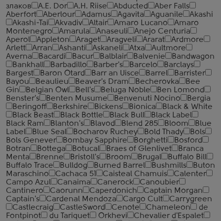
злаков
A.E. Dor
A.H. Riise
Abducted
Aber Falls
Aberfort
Aberlour
Adamus
Agavita
Aguanile
Akashi
Akashi-Tai
Akvadiv
Altair
Amaro Lucano
Amaro
Montenegro
Amarula
Anaseuli
Anejo Centuria
Aperol
Appleton
Araget
Aragveli
Ararat
Ardmore
Arlett
Arran
Ashanti
Askaneli
Atxa
Aultmore
Averna
Bacardi
Bacur
Balblair
Balvenie
Bandwagon
Bankhall
Barbadillo
Barber's
Barcelo
Barclays
Bargest
Baron Otard
Barr an Uisce
Barrel
Barrister
Bayou
Beaulieu
Beaver's Dram
Becherovka
Bee
Gin
Belgian Owl
Bell's
Beluga Noble
Ben Lomond
Benster's
Benten Musume
Benvenuti Nocino
Bergia
Beringoff
Berkshire
Bickens
Bionica
Black & White
Black Beast
Black Bottle
Black Bull
Black Label
Black Ram
Blanton's
Blavod
Blend 285
Bloom
Blue
Label
Blue Seal
Bocharov Ruchey
Bold Thady
Bols
Bols Genever
Bombay Sapphire
Borghetti
Bosford
Botran
Bottega
Botucal
Braes of Glenlivet
Branca
Menta
Brenne
Bristoll's
Broom
Brugal
Buffalo Bill
Buffalo Trace
Bulldog
Burned Barrel
Bushmills
Buton
Maraschino
Cachaca 51
Caisteal Chamuis
Calenter
Campo Azul
Canaima
Canerock
Canoubier
Cantinero
Caorunn
Caperdonich
Captain Morgan
Captain's
Cardenal Mendoza
Cargo Cult
Carrygreen
Castlecraig
CastleSword
Cenote
Chameleon
de
Fontpinot
du Tariquet
Orkhevi
Chevalier d'Espalet