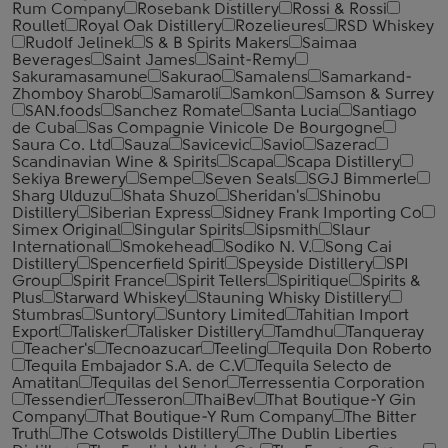
Rum Company
Rosebank Distillery
Rossi & Rossi
Roullet
Royal Oak Distillery
Rozelieures
RSD Whiskey
Rudolf Jelinek
S & B Spirits Makers
Saimaa
Beverages
Saint James
Saint-Remy
Sakuramasamune
Sakurao
Samalens
Samarkand-
Zhomboy Sharob
Samaroli
Samkon
Samson & Surrey
SAN.foods
Sanchez Romate
Santa Lucia
Santiago
de Cuba
Sas Compagnie Vinicole De Bourgogne
Saura Co. Ltd
Sauza
Savicevic
Savio
Sazerac
Scandinavian Wine & Spirits
Scapa
Scapa Distillery
Sekiya Brewery
Sempe
Seven Seals
SGJ Bimmerle
Sharg Ulduzu
Shata Shuzo
Sheridan's
Shinobu
Distillery
Siberian Express
Sidney Frank Importing Co
Simex Original
Singular Spirits
Sipsmith
Slaur
International
Smokehead
Sodiko N. V.
Song Cai
Distillery
Spencerfield Spirit
Speyside Distillery
SPI
Group
Spirit France
Spirit Tellers
Spiritique
Spirits &
Plus
Starward Whiskey
Stauning Whisky Distillery
Stumbras
Suntory
Suntory Limited
Tahitian Import
Export
Talisker
Talisker Distillery
Tamdhu
Tanqueray
Teacher's
Tecnoazucar
Teeling
Tequila Don Roberto
Tequila Embajador S.A. de C.V
Tequila Selecto de
Amatitan
Tequilas del Senor
Terressentia Corporation
Tessendier
Tesseron
ThaiBev
That Boutique-Y Gin
Company
That Boutique-Y Rum Company
The Bitter
Truth
The Cotswolds Distillery
The Dublin Liberties