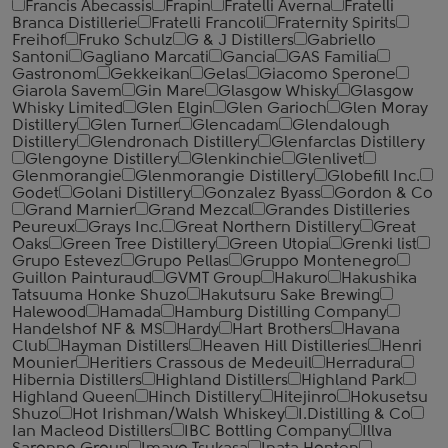
Francis Abecassis
Frapin
Fratelli Averna
Fratelli
Branca Distillerie
Fratelli ‎Francoli
Fraternity Spirits
Freihof
Fruko Schulz
G & J Distillers
Gabriello
Santoni
Gagliano Marcati
Gancia
GAS Familia
Gastronom
Gekkeikan
Gelas
Giacomo Sperone
Giarola Savem
Gin Mare
Glasgow Whisky
Glasgow
Whisky Limited
Glen Elgin
Glen Garioch
Glen Moray
Distillery
Glen Turner
Glencadam
Glendalough
Distillery
Glendronach Distillery
Glenfarclas Distillery
Glengoyne Distillery
Glenkinchie
Glenlivet
Glenmorangie
Glenmorangie Distillery
Globefill Inc.
Godet
Golani Distillery
Gonzalez Byass
Gordon & Co
Grand Marnier
Grand Mezcal
Grandes Distilleries
Peureux
Grays Inc.
Great Northern Distillery
Great
Oaks
Green Tree Distillery
Green Utopia
Grenki list
Grupo Estevez
Grupo Pellas
Gruppo Montenegro
Guillon Painturaud
GVMT Group
Hakuro
Hakushika
Tatsuuma Honke Shuzo
Hakutsuru Sake Brewing
Halewood
Hamada
Hamburg Distilling Company
Handelshof NF & MS
Hardy
Hart Brothers
Havana
Club
Hayman Distillers
Heaven Hill Distilleries
Henri
Mounier
Heritiers Crassous de Medeuil
Herradura
Hibernia Distillers
Highland Distillers
Highland Park
Highland Queen
Hinch Distillery
Hitejinro
Hokusetsu
Shuzo
Hot Irishman/Walsh Whiskey
I.Distilling & Co
Ian Macleod Distillers
IBC Bottling Company
Illva