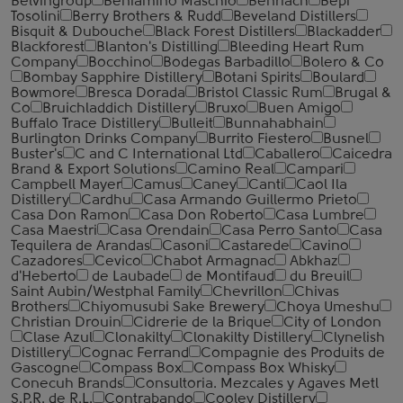
Belvingroup
Beniamino Maschio
Benriach
Bepi
Tosolini
Berry Brothers & Rudd
Beveland Distillers
Bisquit & Dubouche
Black Forest Distillers
Blackadder
Blackforest
Blanton's Distilling
Bleeding Heart Rum
Company
Bocchino
Bodegas Barbadillo
Bolero & Co
Bombay Sapphire Distillery
Botani Spirits
Boulard
Bowmore
Bresca Dorada
Bristol Classic Rum
Brugal &
Co
Bruichladdich Distillery
Bruxo
Buen Amigo
Buffalo Trace Distillery
Bulleit
Bunnahabhain
Burlington Drinks Company
Burrito Fiestero
Busnel
Buster's
C and C International Ltd
Caballero
Caicedra
Brand & Export Solutions
Camino Real
Campari
Campbell Mayer
Camus
Caney
Canti
Caol Ila
Distillery
Cardhu
Casa Armando Guillermo Prieto
Casa Don Ramon
Casa Don Roberto
Casa Lumbre
Casa Maestri
Casa Orendain
Casa Perro Santo
Casa
Tequilera de Arandas
Casoni
Castarede
Cavino
Cazadores
Cevico
Chabot Armagnac
Abkhaz
d'Heberto
de Laubade
de Montifaud
du Breuil
Saint Aubin/Westphal Family
Chevrillon
Chivas
Brothers
Chiyomusubi Sake Brewery
Choya Umeshu
Christian Drouin
Cidrerie de la Brique
City of London
Clase Azul
Clonakilty
Clonakilty Distillery
Clynelish
Distillery
Cognac Ferrand
Compagnie des Produits de
Gascogne
Compass Box
Compass Box Whisky
Conecuh Brands
Consultoria. Mezcales y Agaves Metl
S.P.R. de R.L.
Contrabando
Cooley Distillery