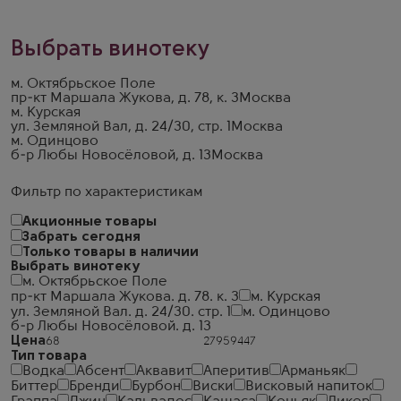
Выбрать винотеку
м. Октябрьское Поле
пр-кт Маршала Жукова, д. 78, к. 3
Москва
м. Курская
ул. Земляной Вал, д. 24/30, стр. 1
Москва
м. Одинцово
б-р Любы Новосёловой, д. 13
Москва
Фильтр по характеристикам
Акционные товары
Забрать сегодня
Только товары в наличии
Выбрать винотеку
м. Октябрьское Поле
пр-кт Маршала Жукова. д. 78. к. 3
м. Курская
ул. Земляной Вал. д. 24/30. стр. 1
м. Одинцово
б-р Любы Новосёловой. д. 13
Цена
Тип товара
Водка
Абсент
Аквавит
Аперитив
Арманьяк
Биттер
Бренди
Бурбон
Виски
Висковый напиток