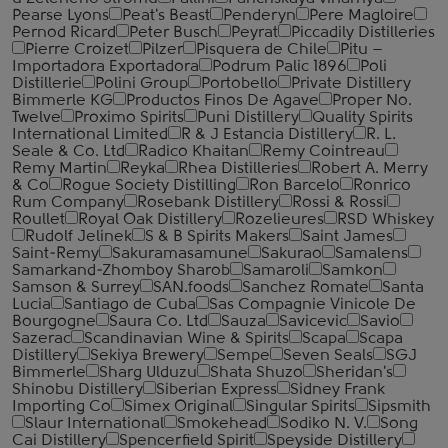
Pearse Lyons
Peat's Beast
Penderyn
Pere Magloire
Pernod Ricard
Peter Busch
Peyrat
Piccadily Distilleries
Pierre Croizet
Pilzer
Pisquera de Chile
Pitu –
Importadora Exportadora
Podrum Palic 1896
Poli
Distillerie
Polini Group
Portobello
Private Distillery
Bimmerle KG
Productos Finos De Agave
Proper No.
Twelve
Proximo Spirits
Puni Distillery
Quality Spirits
International Limited
R & J Estancia Distillery
R. L.
Seale & Co. Ltd
Radico Khaitan
Remy Cointreau
Remy Martin
Reyka
Rhea Distilleries
Robert A. Merry
& Co
Rogue Society Distilling
Ron Barcelo
Ronrico
Rum Company
Rosebank Distillery
Rossi & Rossi
Roullet
Royal Oak Distillery
Rozelieures
RSD Whiskey
Rudolf Jelinek
S & B Spirits Makers
Saint James
Saint-Remy
Sakuramasamune
Sakurao
Samalens
Samarkand-Zhomboy Sharob
Samaroli
Samkon
Samson & Surrey
SAN.foods
Sanchez Romate
Santa
Lucia
Santiago de Cuba
Sas Compagnie Vinicole De
Bourgogne
Saura Co. Ltd
Sauza
Savicevic
Savio
Sazerac
Scandinavian Wine & Spirits
Scapa
Scapa
Distillery
Sekiya Brewery
Sempe
Seven Seals
SGJ
Bimmerle
Sharg Ulduzu
Shata Shuzo
Sheridan's
Shinobu Distillery
Siberian Express
Sidney Frank
Importing Co
Simex Original
Singular Spirits
Sipsmith
Slaur International
Smokehead
Sodiko N. V.
Song
Cai Distillery
Spencerfield Spirit
Speyside Distillery