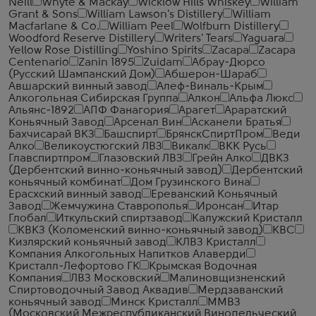
Neill
Whyte & Mackay
Wicklow Hills Whiskey
William
Grant & Sons
William Lawson's Distillery
William
Macfarlane & Co.
William Peel
Wolfburn Distillery
Woodford Reserve Distillery
Writers' Tears
Yaguara
Yellow Rose Distilling
Yoshino Spirits
Zacapa
Zacapa
Centenario
Zanin 1895
Zuidam
Абрау-Дюрсо
(Русский Шампанский Дом)
Абшерон-Шараб
Авшарский винный завод
Алеф-Виналь-Крым
Алкогольная Сибирская Группа
Алкон
Альфа Люкс
Альянс-1892
АПФ Фанагория
Арагет
Араратский
Коньячный Завод
Арсенал Вин
Асканели Братья
Бахчисарай ВКЗ
Башспирт
БрянскСпиртПром
Веди
Алко
Великоустюгский ЛВЗ
Викалк
ВКК Русь
Главспиртпром
Глазовский ЛВЗ
Грейн Алко
ДВКЗ
(Дербентский винно-коньячный завод)
Дербентский
коньячный комбинат
Дом Грузинского Вина
Ерасхский винный завод
Ереванский Коньячный
Завод
Жемчужина Ставрополья
Иронсан
Итар
Глобал
Иткульский спиртзавод
Калужский Кристалл
КВКЗ (Коломенский винно-коньячный завод)
КВС
Кизлярский коньячный завод
КЛВЗ Кристалл
Компания Алкогольных Напитков Алаверди
Кристалл-Лефортово ГК
Крымская Водочная
Компания
ЛВЗ Московский
Малиновщизненский
Спиртоводочный Завод Аквадив
Мердзаванский
коньячный завод
Минск Кристалл
ММВЗ
(Московский Межреспубликанский Винодельческий