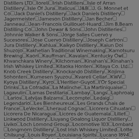
Distillers LTD
Ioreli
Irish Distillers
Isle of Arran
Distillery
Isle Of Jura
Italicus
J&B
J. G. Monnet et
Co
Jack Daniel's Distillery
Jack Daniels Distillery
Jagermeister
Jameson Distillery
Jan Becher
Janneau
Jean-Francois Guillouet-Huard
Jim B.Beam
Distilling Co
John Dewar & Sons
John Distilleries
Johnnie Walker & Sons
Jorge Salles Cuervo y
Sucesores
Jose Cuervo Distillery
Joseph Cartron
Jura Distillery
Kahlua
Kaikyo Distillery
Kaiun Doi
Shuzojo
Kakhetian Traditional Winemaking
Kamotsuru
Brewing
Kaori
Kauffman
Kavalan
Kentucky Owl
Khvanchkara Winery
Kilchoman
Kinahan's
Kinahan's
Irish Whiskey Limited
Kitaoka Honten
Kitaya Co. Ltd.
Knob Creek Distillery
Knockando Distillery
Kojima
Sohonten
Kumesen Syuzou
Kvareli Cellar
KWV
Kyoya Distillery
Kyro
L'Heritier-Guyot
l'Or Special
Drinks
La Cofradia
La Malinche
La Martiniquaise
Lagavulin
Lamas Destilaria
Lambay
Langs
Laphroaig
Larios
Latvijas Balzams
Lecompte
Ledaig
Legendario
Les Bienheureux
Les Grands Chais de
France
LeVecke
Lheraud Cognac
Licorera Cihuatan
Licorera De Nicaragua
Licores de Guatemala
Lillet
Linkwood Distillery
Liuyang Goalong Liquor Distillery
Liviko
Loch Lomond Group
Locomotive 103
Lombard
Longmorn Distillery
Lost Irish Whiskey Limited
Lotte
Chilsung
Louis Royer
Louisiana Spirits
Lucano 1894