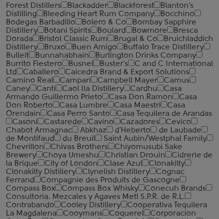
Forest Distillers
Blackadder
Blackforest
Blanton's
Distilling
Bleeding Heart Rum Company
Bocchino
Bodegas Barbadillo
Bolero & Co
Bombay Sapphire
Distillery
Botani Spirits
Boulard
Bowmore
Bresca
Dorada
Bristol Classic Rum
Brugal & Co
Bruichladdich
Distillery
Bruxo
Buen Amigo
Buffalo Trace Distillery
Bulleit
Bunnahabhain
Burlington Drinks Company
Burrito Fiestero
Busnel
Buster's
C and C International
Ltd
Caballero
Caicedra Brand & Export Solutions
Camino Real
Campari
Campbell Mayer
Camus
Caney
Canti
Caol Ila Distillery
Cardhu
Casa
Armando Guillermo Prieto
Casa Don Ramon
Casa
Don Roberto
Casa Lumbre
Casa Maestri
Casa
Orendain
Casa Perro Santo
Casa Tequilera de Arandas
Casoni
Castarede
Cavino
Cazadores
Cevico
Chabot Armagnac
Abkhaz
d'Heberto
de Laubade
de Montifaud
du Breuil
Saint Aubin/Westphal Family
Chevrillon
Chivas Brothers
Chiyomusubi Sake
Brewery
Choya Umeshu
Christian Drouin
Cidrerie de
la Brique
City of London
Clase Azul
Clonakilty
Clonakilty Distillery
Clynelish Distillery
Cognac
Ferrand
Compagnie des Produits de Gascogne
Compass Box
Compass Box Whisky
Conecuh Brands
Consultoria. Mezcales y Agaves Metl S.P.R. de R.L.
Contrabando
Cooley Distillery
Cooperativa Tequilera
La Magdalena
Cooymans
Coquerel
Corporacion