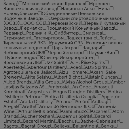
Завод)
Московский завод Кристалл
Мргашен
Винно-коньячный завод
Национал Алко
Нива
Новокубанское
Объединенные Пензенские
Водочные Заводы
Озерский спиртоводочный завод
(ОСВЗ)
ООО ССБ
Первомайский
Первый Купажный
Завод
Пермалко
Прошянский Коньячный Завод
Радамир
Родник и К
Сиббиттер
Смирнов
Стрижамент
Татспиртпром
Ташкентвино
Тейси
Тираспольский ВКЗ
Уржумский СВЗ
Усовские винно-
коньячные подвалы
Царь Тигран
Чандари
Чебоксарский ЛВЗ
Черный знахарь
Шаумян-Вин
Шуйская водка
Юпитер Инкорпорейтед
Ярославский ЛВЗ
327 Spirits
A. H. Riise Spirits
Aberfeldy
Aberlour Distillery
Aceo
ADS Spirits
Agrotequilera de Jalisco
Aizu Homare
Akashi Sake
Brewery
Akita Seishu
Albert Bichot
Alistair Duncan
Allied Brands
Altia Group
Alvisa Alcohol Group
Amber
Latvijas Balzams AS
Ambrosia
An Cnoc
Anaseuli
Kombinat
Angostura
Angus Dundee Distillers
Antica
Distilleria Petrone
Antica Distilleria Quaglia
Appleton
Estate
Aratta Distillery
Arcane
Arcon
Ardbeg
Aregak
Arette
Armando Bermudez & Co
Armenia
Wine
Arthur Bell & Sons
Asahi Shuzo
Ascaneli
Atom
Brands
Auchentoshan
Audemus Spirits
Bacardi
Limited
Bacardi Martini
Bacchus
Bache-Gabrielsen
Bagots
Bagrat Group
Baileys
Ballantine's
Banks