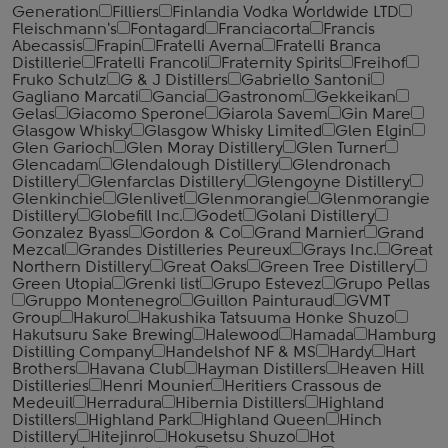
Generation
Filliers
Finlandia Vodka Worldwide LTD
Fleischmann's
Fontagard
Franciacorta
Francis
Abecassis
Frapin
Fratelli Averna
Fratelli Branca
Distillerie
Fratelli ‎Francoli
Fraternity Spirits
Freihof
Fruko Schulz
G & J Distillers
Gabriello Santoni
Gagliano Marcati
Gancia
Gastronom
Gekkeikan
Gelas
Giacomo Sperone
Giarola Savem
Gin Mare
Glasgow Whisky
Glasgow Whisky Limited
Glen Elgin
Glen Garioch
Glen Moray Distillery
Glen Turner
Glencadam
Glendalough Distillery
Glendronach
Distillery
Glenfarclas Distillery
Glengoyne Distillery
Glenkinchie
Glenlivet
Glenmorangie
Glenmorangie
Distillery
Globefill Inc.
Godet
Golani Distillery
Gonzalez Byass
Gordon & Co
Grand Marnier
Grand
Mezcal
Grandes Distilleries Peureux
Grays Inc.
Great
Northern Distillery
Great Oaks
Green Tree Distillery
Green Utopia
Grenki list
Grupo Estevez
Grupo Pellas
Gruppo Montenegro
Guillon Painturaud
GVMT
Group
Hakuro
Hakushika Tatsuuma Honke Shuzo
Hakutsuru Sake Brewing
Halewood
Hamada
Hamburg
Distilling Company
Handelshof NF & MS
Hardy
Hart
Brothers
Havana Club
Hayman Distillers
Heaven Hill
Distilleries
Henri Mounier
Heritiers Crassous de
Medeuil
Herradura
Hibernia Distillers
Highland
Distillers
Highland Park
Highland Queen
Hinch
Distillery
Hitejinro
Hokusetsu Shuzo
Hot