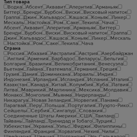
Тип товара
Водка
Абсент
Аквавит
Аперитив
Арманьяк
Биттер
Бренди
Бурбон
Виски
Висковый напиток
Граппа
Джин
Кальвадос
Кашаса
Коньяк
Ликер
Мескаль
Настойка
Ром
Саке
Текила
Чача
Абсент
Аквавит
Аперитив
Арманьяк
Биттер
Бренди
Бурбон
Виски
Висковый напиток
Граппа
Джин
Кальвадос
Кашаса
Коньяк
Ликер
Мескаль
Настойка
Ром
Саке
Текила
Чача
Страна
Россия
Абхазия
Австралия
Австрия
Азербайджан
Англия
Армения
Барбадос
Беларусь
Бельгия
Болгария
Бразилия
Великобритания
Венесуэла
Вьетнам
Гайана
Гватемала
Германия
Греция
Грузия
Дания
Доминикана
Израиль
Индия
Индонезия
Ирландия
Исландия
Испания
Италия
Казахстан
Канада
Китай
Колумбия
Куба
Латвия
Литва
Маврикий
Мартиника
Мексика
Молдавия
Монако
Монголия
Мьянма
Нидерланды
Никарагуа
Новая Зеландия
Норвегия
Панама
Парагвай
Перу
Польша
Португалия
Пуэрто-Рико
Сейшелы
Сербия
Сингапур
Словакия
Соединенные Штаты Америки
США
Таиланд
Тайвань
Тайланд
Тринидад и Тобаго
Турция
Узбекистан
Украина
Уэльс
Фиджи
Филиппины
Финляндия
Франция
Хорватия
Чехия
Чили