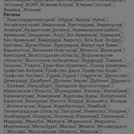
Швейцария
Швеция
Шотландия
Эль Сальвадор
Эстония
ЮАР
Южная Корея
Южная Осетия
Ямайка
Япония
Регион
Краснодарский край
Абруа
Аидзу
Айла
Алтайский край
Амазония
Амстердам
Андалусия
Анжера
Араратская Долина
Армавирский район
Арманьяк
Ахашени
Ахус
Ба-Арманьяк
Бавария
Баз-Арманьяк
Байррада
Бароло
Бон Буа
Бордо
Бретань
Броксберн
Бургундия
Валул луй Траян
Вашингтон
Великий Новгород
Венето
Венеция
Виктория
Вологодская область
Воронежская
область
Восточное побережье
Вудфорд
Гавана
Гасконь
Глазго
Гран Фин Шампань
Гранд Шампань
Графство Антрим
Графство Даун
Графство Корк
Графство Уэстмит
Гурия
Гурия / Озургети
Дагестан
Демерара
Дербент
Долина Эльки
Дублин
Дуранго
Ереван
Зальцбург
Западное Высокогорье
Ивановская Область
Йонедзава
Казань
Калабрия
Калининград
Кампания
Карловы Вары
Каталония
Кахетия
Кентукки
Киото
Кодру
Кокимбо
Коньяк
Копенгаген
Крым
Кэмпбелтаун
Ламбей
Ленинградская область
Лигурия
Лимпопо
Литрим
Ломбардия
Лондон
Лоуленд (Равнина)
Луизиана
Мадрид
Макуба
Малага
Мариинск
Марсель
Мартиника
Мельбурн
Милан
Мияги
Монферрато
Москва
Московская Область
Мурсия