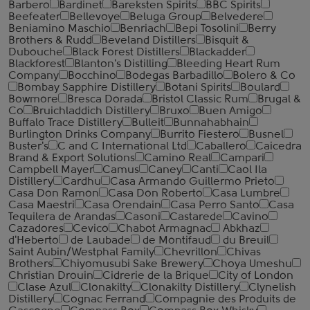
Barbero
Bardinet
Bareksten Spirits
BBC Spirits
Beefeater
Bellevoye
Beluga Group
Belvedere
Beniamino Maschio
Benriach
Bepi Tosolini
Berry
Brothers & Rudd
Beveland Distillers
Bisquit &
Dubouche
Black Forest Distillers
Blackadder
Blackforest
Blanton's Distilling
Bleeding Heart Rum
Company
Bocchino
Bodegas Barbadillo
Bolero & Co
Bombay Sapphire Distillery
Botani Spirits
Boulard
Bowmore
Bresca Dorada
Bristol Classic Rum
Brugal &
Co
Bruichladdich Distillery
Bruxo
Buen Amigo
Buffalo Trace Distillery
Bulleit
Bunnahabhain
Burlington Drinks Company
Burrito Fiestero
Busnel
Buster's
C and C International Ltd
Caballero
Caicedra
Brand & Export Solutions
Camino Real
Campari
Campbell Mayer
Camus
Caney
Canti
Caol Ila
Distillery
Cardhu
Casa Armando Guillermo Prieto
Casa Don Ramon
Casa Don Roberto
Casa Lumbre
Casa Maestri
Casa Orendain
Casa Perro Santo
Casa
Tequilera de Arandas
Casoni
Castarede
Cavino
Cazadores
Cevico
Chabot Armagnac
Abkhaz
d'Heberto
de Laubade
de Montifaud
du Breuil
Saint Aubin/Westphal Family
Chevrillon
Chivas
Brothers
Chiyomusubi Sake Brewery
Choya Umeshu
Christian Drouin
Cidrerie de la Brique
City of London
Clase Azul
Clonakilty
Clonakilty Distillery
Clynelish
Distillery
Cognac Ferrand
Compagnie des Produits de