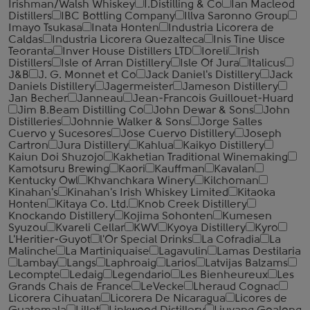
Irishman/Walsh Whiskey
I.Distilling & Co
Ian Macleod
Distillers
IBC Bottling Company
Illva Saronno Group
Imayo Tsukasa
Inata Honten
Industria Licorera de
Caldas
Industria Licorera Quezalteca
Inis Tine Uisce
Teoranta
Inver House Distillers LTD
Ioreli
Irish
Distillers
Isle of Arran Distillery
Isle Of Jura
Italicus
J&B
J. G. Monnet et Co
Jack Daniel's Distillery
Jack
Daniels Distillery
Jagermeister
Jameson Distillery
Jan Becher
Janneau
Jean-Francois Guillouet-Huard
Jim B.Beam Distilling Co
John Dewar & Sons
John
Distilleries
Johnnie Walker & Sons
Jorge Salles
Cuervo y Sucesores
Jose Cuervo Distillery
Joseph
Cartron
Jura Distillery
Kahlua
Kaikyo Distillery
Kaiun Doi Shuzojo
Kakhetian Traditional Winemaking
Kamotsuru Brewing
Kaori
Kauffman
Kavalan
Kentucky Owl
Khvanchkara Winery
Kilchoman
Kinahan's
Kinahan's Irish Whiskey Limited
Kitaoka
Honten
Kitaya Co. Ltd.
Knob Creek Distillery
Knockando Distillery
Kojima Sohonten
Kumesen
Syuzou
Kvareli Cellar
KWV
Kyoya Distillery
Kyro
L'Heritier-Guyot
l'Or Special Drinks
La Cofradia
La
Malinche
La Martiniquaise
Lagavulin
Lamas Destilaria
Lambay
Langs
Laphroaig
Larios
Latvijas Balzams
Lecompte
Ledaig
Legendario
Les Bienheureux
Les
Grands Chais de France
LeVecke
Lheraud Cognac
Licorera Cihuatan
Licorera De Nicaragua
Licores de