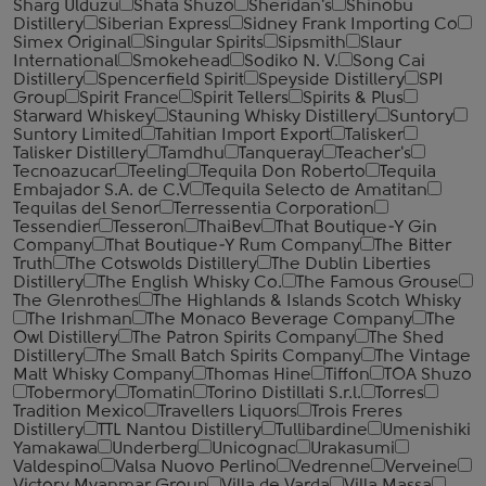
Sharg Ulduzu
Shata Shuzo
Sheridan's
Shinobu
Distillery
Siberian Express
Sidney Frank Importing Co
Simex Original
Singular Spirits
Sipsmith
Slaur
International
Smokehead
Sodiko N. V.
Song Cai
Distillery
Spencerfield Spirit
Speyside Distillery
SPI
Group
Spirit France
Spirit Tellers
Spirits & Plus
Starward Whiskey
Stauning Whisky Distillery
Suntory
Suntory Limited
Tahitian Import Export
Talisker
Talisker Distillery
Tamdhu
Tanqueray
Teacher's
Tecnoazucar
Teeling
Tequila Don Roberto
Tequila
Embajador S.A. de C.V
Tequila Selecto de Amatitan
Tequilas del Senor
Terressentia Corporation
Tessendier
Tesseron
ThaiBev
That Boutique-Y Gin
Company
That Boutique-Y Rum Company
The Bitter
Truth
The Cotswolds Distillery
The Dublin Liberties
Distillery
The English Whisky Co.
The Famous Grouse
The Glenrothes
The Highlands & Islands Scotch Whisky
The Irishman
The Monaco Beverage Company
The
Owl Distillery
The Patron Spirits Company
The Shed
Distillery
The Small Batch Spirits Company
The Vintage
Malt Whisky Company
Thomas Hine
Tiffon
TOA Shuzo
Tobermory
Tomatin
Torino Distillati S.r.l.
Torres
Tradition Mexico
Travellers Liquors
Trois Freres
Distillery
TTL Nantou Distillery
Tullibardine
Umenishiki
Yamakawa
Underberg
Unicognac
Urakasumi
Valdespino
Valsa Nuovo Perlino
Vedrenne
Verveine