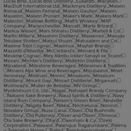
Lucas Bols
Lucas Bols Distillery
Luxardo
Macallan
MacDuff International Ltd
Mackmyra Distillery
Maison
Boinaud
Maison Ferrand
Maison Gautier
Maison
Mauxion
Maison Prunier
Maker's Mark
Makers Mark
Malecon
Mallows Bottling
Malt'b Whiskey
MAP
Company
Marancheville
Marcati
Marie Brizard
Markus Wieser
Mars Shinshu Distillery
Martell & Co
Martin Miller's
Masahiro Distillery
Massenez
Masuda
Tokubee Shoten
Matsui Shuzo
Matusalem and Co
Maxime Trijol Cognac
Maximus
Mayfair Brands
Mazzetti d'Altavilla
McClelland's
Menard & Fils
Meukow Cognac
Mey Alkollu Ickiler Sanayii ve Ticaret
Mezan
Michter's Distillery
Midleton Distillery
Mijnaberd
Milestone Beverages
Millesimes & Tradition
Minami Alps Wine and Beverages
Mizubasho
Moet
Hennessy
Molinari
Monin
Mossburn
Mossburn
Distillery
Mount Gay
Mozart Distillerie
Mrganush
Muirhead's
Muller de Bebidas
MV Group
Myokoshuzo Co. Ltd.
Nagai
Nahapet Brandy Company
Nakano Sake Brewery
Naud Spirits & Distillery
Navy
Island Rum Company
Nelson's Green Brier
Nestville
Distillery
Niigata Beer
Nikka
Nocheluna
Nonino
Novabev Group
Nusa Cana
Oban
Old Bushmills
Distillery
Old Pulteney
Oliver and Oliver
Olmeca
Ota Sake Brewery
Otard
Oxenham & Cy
Ozeki
Corporation
Palavani
Palenque Tragalumbare
Palirna
u Zeleneho Stromu
Pallini
Parichskaya vinarnya