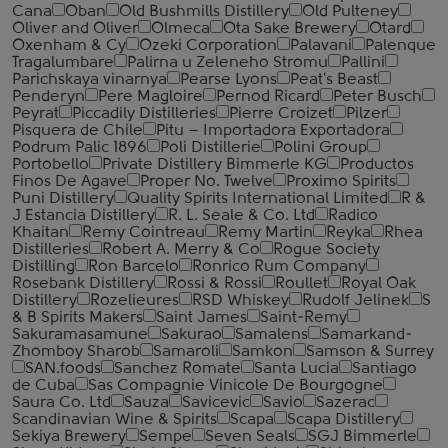
Cana
Oban
Old Bushmills Distillery
Old Pulteney
Oliver and Oliver
Olmeca
Ota Sake Brewery
Otard
Oxenham & Cy
Ozeki Corporation
Palavani
Palenque
Tragalumbare
Palirna u Zeleneho Stromu
Pallini
Parichskaya vinarnya
Pearse Lyons
Peat's Beast
Penderyn
Pere Magloire
Pernod Ricard
Peter Busch
Peyrat
Piccadily Distilleries
Pierre Croizet
Pilzer
Pisquera de Chile
Pitu – Importadora Exportadora
Podrum Palic 1896
Poli Distillerie
Polini Group
Portobello
Private Distillery Bimmerle KG
Productos
Finos De Agave
Proper No. Twelve
Proximo Spirits
Puni Distillery
Quality Spirits International Limited
R &
J Estancia Distillery
R. L. Seale & Co. Ltd
Radico
Khaitan
Remy Cointreau
Remy Martin
Reyka
Rhea
Distilleries
Robert A. Merry & Co
Rogue Society
Distilling
Ron Barcelo
Ronrico Rum Company
Rosebank Distillery
Rossi & Rossi
Roullet
Royal Oak
Distillery
Rozelieures
RSD Whiskey
Rudolf Jelinek
S
& B Spirits Makers
Saint James
Saint-Remy
Sakuramasamune
Sakurao
Samalens
Samarkand-
Zhomboy Sharob
Samaroli
Samkon
Samson & Surrey
SAN.foods
Sanchez Romate
Santa Lucia
Santiago
de Cuba
Sas Compagnie Vinicole De Bourgogne
Saura Co. Ltd
Sauza
Savicevic
Savio
Sazerac
Scandinavian Wine & Spirits
Scapa
Scapa Distillery
Sekiya Brewery
Sempe
Seven Seals
SGJ Bimmerle