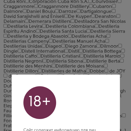
Cuba Ron
Corporacion Cuba Ron S.A.
Courvoisier
Cragganmore
Cragganmore Distillery
Cubaron
Dalmore
Daniel Bouju
Darroze
Dartigalongue
David Sarajishvili and Eniseli
De Kuyper
Deanston
Delamain
Demerara Distillers
Destiladora San Nicolas
Destilaria Levira
Destileria Colombiana
Destileria
Espiritu Andino
Destileria Santa Lucia
Destileria Sierra
Destileria y Bodega Abasolo
Destilerias Acha
Destilerias Campeny
Destilerias Manuel Acha
Destilerias Unidas
Diageo
Diego Zamora
Dilmoor
Dingle
Distell International
Distil
Distilleria Bottega
Distilleria Caffo
Distilleria Cristiani
Distilleria Marolo
Distilleria Negroni
Distilleria Sibona
Distillerie Berta
Distillerie des Menhirs
Distillerie des Moisans
Distillerie Dillon
Distilleries de Matha
Dobbe
de JOY
du Coquerel
Tariquet
Don Julio
Douglas Laing
Douglas Laing & Co
Drambuie Liqueur Company
Dufftown Distillery
Dugladze W&S
Duh u Boci
Duncan Taylor and Co
Dunrobin Distilleries
Edinburgh
Gin Distillery
Edradour
Egan's
Eigashima Shuzo
El
18+
Ron Prohibido
El Supremo
Element Irish Whiskey
Elephant Gin
Ethical
Fabrica de Tequilas Finos
Fauconnier
Fettercairn Distillery
Fifth Generation
Filliers
Finlandia Vodka Worldwide LTD
Fleischmann's
Fontagard
Franciacorta
Francis Abecassis
Frapin
Fratelli Averna
Fratelli Branca Distillerie
Fratelli
Сайт содержит информацию для лиц