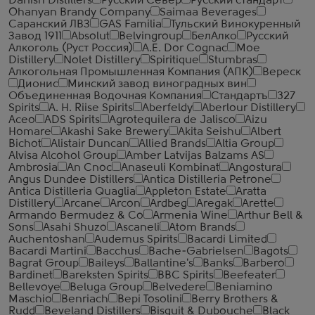
Danish Distillers
Русский Север
Русский стандарт
Ohanyan Brandy Company
Saimaa Beverages
Саранский ЛВЗ
GAS Familia
Тульский Винокуренный
Завод 1911
Absolut
Belvingroup
БелАлко
Русский
Алкоголь (Руст Россия)
A.E. Dor Cognac
Moe
Distillery
Nolet Distillery
Spiritique
Stumbras
Алкогольная Промышленная Компания (АПК)
Вереск
Дионис
Минский завод виноградных вин
Объединенная Водочная Компания
Стандартъ
327
Spirits
A. H. Riise Spirits
Aberfeldy
Aberlour Distillery
Aceo
ADS Spirits
Agrotequilera de Jalisco
Aizu
Homare
Akashi Sake Brewery
Akita Seishu
Albert
Bichot
Alistair Duncan
Allied Brands
Altia Group
Alvisa Alcohol Group
Amber Latvijas Balzams AS
Ambrosia
An Cnoc
Anaseuli Kombinat
Angostura
Angus Dundee Distillers
Antica Distilleria Petrone
Antica Distilleria Quaglia
Appleton Estate
Aratta
Distillery
Arcane
Arcon
Ardbeg
Aregak
Arette
Armando Bermudez & Co
Armenia Wine
Arthur Bell &
Sons
Asahi Shuzo
Ascaneli
Atom Brands
Auchentoshan
Audemus Spirits
Bacardi Limited
Bacardi Martini
Bacchus
Bache-Gabrielsen
Bagots
Bagrat Group
Baileys
Ballantine's
Banks
Barbero
Bardinet
Bareksten Spirits
BBC Spirits
Beefeater
Bellevoye
Beluga Group
Belvedere
Beniamino
Maschio
Benriach
Bepi Tosolini
Berry Brothers &
Rudd
Beveland Distillers
Bisquit & Dubouche
Black