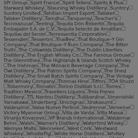
SPI Group
Spirit France
Spirit Tellers
Spirits & Plus
Starward Whiskey
Stauning Whisky Distillery
Suntory
Suntory Limited
Tahitian Import Export
Talisker
Talisker Distillery
Tamdhu
Tanqueray
Teacher's
Tecnoazucar
Teeling
Tequila Don Roberto
Tequila
Embajador S.A. de C.V
Tequila Selecto de Amatitan
Tequilas del Senor
Terressentia Corporation
Tessendier
Tesseron
ThaiBev
That Boutique-Y Gin
Company
That Boutique-Y Rum Company
The Bitter
Truth
The Cotswolds Distillery
The Dublin Liberties
Distillery
The English Whisky Co.
The Famous Grouse
The Glenrothes
The Highlands & Islands Scotch Whisky
The Irishman
The Monaco Beverage Company
The
Owl Distillery
The Patron Spirits Company
The Shed
Distillery
The Small Batch Spirits Company
The Vintage
Malt Whisky Company
Thomas Hine
Tiffon
TOA Shuzo
Tobermory
Tomatin
Torino Distillati S.r.l.
Torres
Tradition Mexico
Travellers Liquors
Trois Freres
Distillery
TTL Nantou Distillery
Tullibardine
Umenishiki
Yamakawa
Underberg
Unicognac
Urakasumi
Valdespino
Valsa Nuovo Perlino
Vedrenne
Verveine
Victory Myanmar Group
Villa de Varda
Villa Massa
Vinarija Kovacevic
VP Brands International
Waldemar
Behn
Walsh
Warner's Distillery
Waterford Whisky
Wemyss Malts
Wenneker
West Cork
Westward
Whiskey
WhistlePig
White Horse Distillers
Whitley