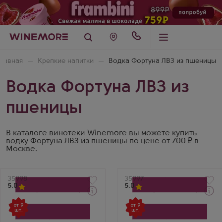
Главная
Крепкие напитки
Водка Фортуна ЛВЗ из пшеницы
Водка Фортуна ЛВЗ из
пшеницы
В каталоге винотеки Winemore вы можете купить
водку Фортуна ЛВЗ из пшеницы по цене от 700 ₽ в
Москве.
Артикул
35998
Артикул
35997
5.0
5.0
Забрать сегодня
Через 1-2 дня
от 9
от 9
Водка
Водка
шт.
шт.
Чайковский Симфони
Чайковский Симфони
Производитель
Производитель