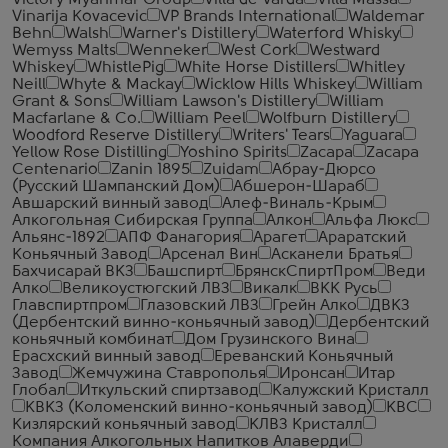
Victory Myanmar Group
Villa de Varda
Villa Massa
Vinarija Kovacevic
VP Brands International
Waldemar
Behn
Walsh
Warner's Distillery
Waterford Whisky
Wemyss Malts
Wenneker
West Cork
Westward
Whiskey
WhistlePig
White Horse Distillers
Whitley
Neill
Whyte & Mackay
Wicklow Hills Whiskey
William
Grant & Sons
William Lawson's Distillery
William
Macfarlane & Co.
William Peel
Wolfburn Distillery
Woodford Reserve Distillery
Writers' Tears
Yaguara
Yellow Rose Distilling
Yoshino Spirits
Zacapa
Zacapa
Centenario
Zanin 1895
Zuidam
Абрау-Дюрсо
(Русский Шампанский Дом)
Абшерон-Шараб
Авшарский винный завод
Алеф-Виналь-Крым
Алкогольная Сибирская Группа
Алкон
Альфа Люкс
Альянс-1892
АПФ Фанагория
Арагет
Араратский
Коньячный Завод
Арсенал Вин
Асканели Братья
Бахчисарай ВКЗ
Башспирт
БрянскСпиртПром
Веди
Алко
Великоустюгский ЛВЗ
Викалк
ВКК Русь
Главспиртпром
Глазовский ЛВЗ
Грейн Алко
ДВКЗ
(Дербентский винно-коньячный завод)
Дербентский
коньячный комбинат
Дом Грузинского Вина
Ерасхский винный завод
Ереванский Коньячный
Завод
Жемчужина Ставрополья
Иронсан
Итар
Глобал
Иткульский спиртзавод
Калужский Кристалл
КВКЗ (Коломенский винно-коньячный завод)
КВС
Кизлярский коньячный завод
КЛВЗ Кристалл
Компания Алкогольных Напитков Алаверди