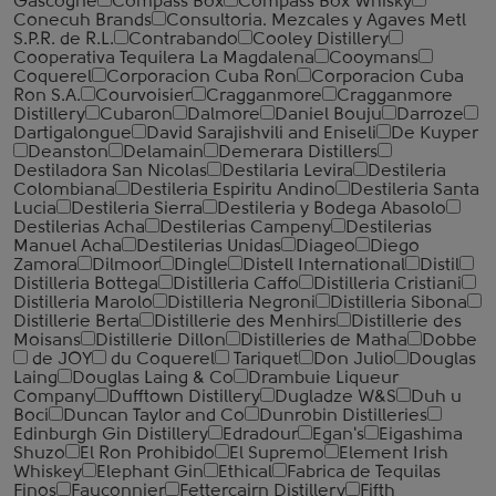
Gascogne
Compass Box
Compass Box Whisky
Conecuh Brands
Consultoria. Mezcales y Agaves Metl
S.P.R. de R.L.
Contrabando
Cooley Distillery
Cooperativa Tequilera La Magdalena
Cooymans
Coquerel
Corporacion Cuba Ron
Corporacion Cuba
Ron S.A.
Courvoisier
Cragganmore
Cragganmore
Distillery
Cubaron
Dalmore
Daniel Bouju
Darroze
Dartigalongue
David Sarajishvili and Eniseli
De Kuyper
Deanston
Delamain
Demerara Distillers
Destiladora San Nicolas
Destilaria Levira
Destileria
Colombiana
Destileria Espiritu Andino
Destileria Santa
Lucia
Destileria Sierra
Destileria y Bodega Abasolo
Destilerias Acha
Destilerias Campeny
Destilerias
Manuel Acha
Destilerias Unidas
Diageo
Diego
Zamora
Dilmoor
Dingle
Distell International
Distil
Distilleria Bottega
Distilleria Caffo
Distilleria Cristiani
Distilleria Marolo
Distilleria Negroni
Distilleria Sibona
Distillerie Berta
Distillerie des Menhirs
Distillerie des
Moisans
Distillerie Dillon
Distilleries de Matha
Dobbe
de JOY
du Coquerel
Tariquet
Don Julio
Douglas
Laing
Douglas Laing & Co
Drambuie Liqueur
Company
Dufftown Distillery
Dugladze W&S
Duh u
Boci
Duncan Taylor and Co
Dunrobin Distilleries
Edinburgh Gin Distillery
Edradour
Egan's
Eigashima
Shuzo
El Ron Prohibido
El Supremo
Element Irish
Whiskey
Elephant Gin
Ethical
Fabrica de Tequilas
Finos
Fauconnier
Fettercairn Distillery
Fifth