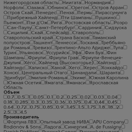
Нижегородская область
Ниигата
Нормандия
Норфолк
Оахака
Обнинск
Орегон
Остров Арран
Остров Скай
Пенедес
Пенза
Пермь
Пирассунунга
Прибрежный Хайленд
Пти Шампань
Пушкино
Пьемонт
Пэи д'Ож
Рига
Ростовская область
Роэро
Сан-Паулу
Санкт-Петербург
Сардиния
Сидзуока
Сицилия
Скай
Спейсайд
Ставрополь
Ставропольский край
Страна Басков
Таманский
полуостров
Ташкент
Теннесси
Тоскана
Треббьяно
ди Романья
Тревизо
Трентино-Альто Адидже
Тула
Турин
Ульяновск
Уссурийск
Уфа
Фин Буа
Фин
Шампань
Фриули
Фриули Грав
Фриули-Венеция-
Джулия
Хёго
Хайленд (Высокогорье)
Хайлэнд
Хайлэндс
Халиско
Ханой
Хего
Херес
Хоккайдо
Хонсю
Центральный Отаго
Цинандали
Шаранта
Эдинбург
Эмилия-Романья
Эхиме
Южная Каролина
Южная Осетия
Ямагата
Яманаси
Ярославская
Область
Объем
0.7
0.5
1
0.05
0.1
0.2
0.25
0.02
0.03
0.04
0.18
0.285
0.3
0.35
0.36
0.375
0.4
0.44
0.45
0.64
0.72
0.75
0.85
0.9
1.45
1.5
1.75
1.8
18
2
2.5
3
4.5
Производитель
Фортуна ЛВЗ
Опытный завод НИВА
APU Company
Rodionov & Sons
Ладога
Синергия
A. de Fussigny