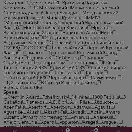
Кристалл-Лефортово ГК
Крымская Водочная
Компания
ЛВЗ Московский
Малиновщизненский
Спиртоводочный Завод Аквадив
Мердзаванский
коньячный завод
Минск Кристалл
ММВЗ
(Московский Межреспубликанский Винодельческий
Завод)
Московский завод Кристалл
Мргашен
Винно-коньячный завод
Национал Алко
Нива
Новокубанское
Объединенные Пензенские
Водочные Заводы
Озерский спиртоводочный завод
(ОСВЗ)
ООО ССБ
Первомайский
Первый Купажный
Завод
Пермалко
Прошянский Коньячный Завод
Радамир
Родник и К
Сиббиттер
Смирнов
Стрижамент
Татспиртпром
Ташкентвино
Тейси
Тираспольский ВКЗ
Уржумский СВЗ
Усовские винно-
коньячные подвалы
Царь Тигран
Чандари
Чебоксарский ЛВЗ
Черный знахарь
Шаумян-Вин
Шуйская водка
Юпитер Инкорпорейтед
Ярославский ЛВЗ
Бренд
Kremlin Award
Tchaikovsky
14 Inkas
1800 Tequila
3
Caballos
7 злаков
A.E. Dor
A.H. Riise
Abducted
Aber Falls
Aberfort
Aberlour
Adamus
Agavita
Aguanile
Akashi
Akashi-Tai
Akvadiv
Altair
Amaro
Lucano
Amaro Montenegro
Amarula
Anaseuli
Anejo Centuria
Aperol
Appleton
Araget
Aragveli
Ararat
Ardmore
Arlett
Arran
Ashanti
Askaneli
Atxa
0
0