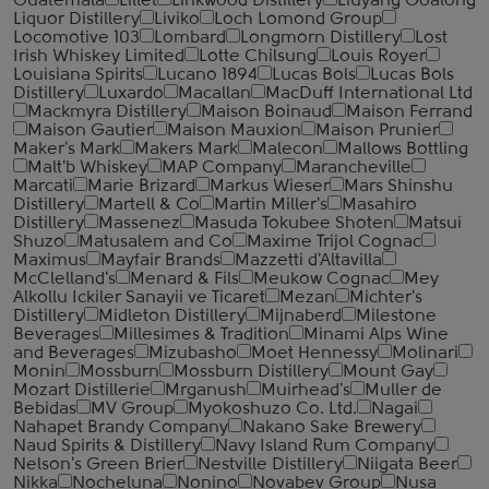
Guatemala
Lillet
Linkwood Distillery
Liuyang Goalong
Liquor Distillery
Liviko
Loch Lomond Group
Locomotive 103
Lombard
Longmorn Distillery
Lost
Irish Whiskey Limited
Lotte Chilsung
Louis Royer
Louisiana Spirits
Lucano 1894
Lucas Bols
Lucas Bols
Distillery
Luxardo
Macallan
MacDuff International Ltd
Mackmyra Distillery
Maison Boinaud
Maison Ferrand
Maison Gautier
Maison Mauxion
Maison Prunier
Maker's Mark
Makers Mark
Malecon
Mallows Bottling
Malt'b Whiskey
MAP Company
Marancheville
Marcati
Marie Brizard
Markus Wieser
Mars Shinshu
Distillery
Martell & Co
Martin Miller's
Masahiro
Distillery
Massenez
Masuda Tokubee Shoten
Matsui
Shuzo
Matusalem and Co
Maxime Trijol Cognac
Maximus
Mayfair Brands
Mazzetti d'Altavilla
McClelland's
Menard & Fils
Meukow Cognac
Mey
Alkollu Ickiler Sanayii ve Ticaret
Mezan
Michter's
Distillery
Midleton Distillery
Mijnaberd
Milestone
Beverages
Millesimes & Tradition
Minami Alps Wine
and Beverages
Mizubasho
Moet Hennessy
Molinari
Monin
Mossburn
Mossburn Distillery
Mount Gay
Mozart Distillerie
Mrganush
Muirhead's
Muller de
Bebidas
MV Group
Myokoshuzo Co. Ltd.
Nagai
Nahapet Brandy Company
Nakano Sake Brewery
Naud Spirits & Distillery
Navy Island Rum Company
Nelson's Green Brier
Nestville Distillery
Niigata Beer
Nikka
Nocheluna
Nonino
Novabev Group
Nusa