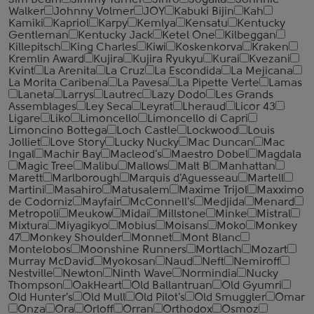
Jim Beam
Jimmy Turner
Jinro
Jogaila
Johnnie
Walker
Johnny Volmer
JOY
Kabuki Bijin
Kah
Kamiki
Kapriol
Karpy
Kemlya
Kensatu
Kentucky
Gentleman
Kentucky Jack
Ketel One
Kilbeggan
Killepitsch
King Charles
Kiwi
Koskenkorva
Kraken
Kremlin Award
Kujira
Kujira Ryukyu
Kurai
Kvezani
Kvint
La Arenita
La Cruz
La Escondida
La Mejicana
La Morita Caribena
La Pavesa
La Pipette Verte
Lamas
Laneta
Larrys
Lautrec
Lazy Dodo
Les Grands
Assemblages
Ley Seca
Leyrat
Lheraud
Licor 43
Ligare
Liko
Limoncello
Limoncello di Capri
Limoncino Bottega
Loch Castle
Lockwood
Louis
Jolliet
Love Story
Lucky Nucky
Mac Duncan
Mac
Ingal
Machir Bay
Macleod's
Maestro Dobel
Magdala
Magic Tree
Malibu
Mallows
Malt B
Manhattan
Marett
Marlborough
Marquis d'Aguesseau
Martell
Martini
Masahiro
Matusalem
Maxime Trijol
Maxximo
de Codorniz
Mayfair
McConnell's
Medjida
Menard
Metropoli
Meukow
Midai
Millstone
Minke
Mistral
Mixtura
Miyagikyo
Mobius
Moisans
Moko
Monkey
47
Monkey Shoulder
Monnet
Mont Blanc
Montelobos
Moonshine Runners
Mortlach
Mozart
Murray McDavid
Myokosan
Naud
Neft
Nemiroff
Nestville
Newton
Ninth Wave
Normindia
Nucky
Thompson
OakHeart
Old Ballantruan
Old Gyumri
Old Hunter's
Old Mull
Old Pilot's
Old Smuggler
Omar
Onza
Ora
Orloff
Orran
Orthodox
Osmoz