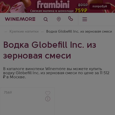
я
Крепкие напитки
Водка Globefill Inc. из зерновая смеси
Водка Globefill Inc. из
зерновая смеси
В каталоге винотеки Winemore вы можете купить
водку Globefill Inc. из зерновая смеси по цене за 11 512
₽ в Москве.
Артикул
7569
Водка
Кристал Хэд Аврора в
подарочной коробке