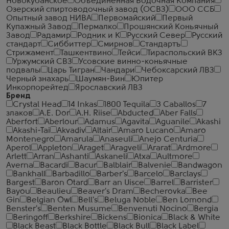
Новокубанское
Объединенная Водочная Компания
Озерский спиртоводочный завод (ОСВЗ)
ООО ССБ
Опытный завод НИВА
Первомайский
Первый
Купажный Завод
Пермалко
Прошянский Коньячный
Завод
Радамир
Родник и К
Русский Север
Русский
стандарт
Сиббиттер
Смирнов
Стандартъ
Стрижамент
Ташкентвино
Тейси
Тираспольский ВКЗ
Уржумский СВЗ
Усовские винно-коньячные
подвалы
Царь Тигран
Чандари
Чебоксарский ЛВЗ
Черный знахарь
Шаумян-Вин
Юпитер
Инкорпорейтед
Ярославский ЛВЗ
Бренд
Crystal Head
14 Inkas
1800 Tequila
3 Caballos
7
злаков
A.E. Dor
A.H. Riise
Abducted
Aber Falls
Aberfort
Aberlour
Adamus
Agavita
Aguanile
Akashi
Akashi-Tai
Akvadiv
Altair
Amaro Lucano
Amaro
Montenegro
Amarula
Anaseuli
Anejo Centuria
Aperol
Appleton
Araget
Aragveli
Ararat
Ardmore
Arlett
Arran
Ashanti
Askaneli
Atxa
Aultmore
Averna
Bacardi
Bacur
Balblair
Balvenie
Bandwagon
Bankhall
Barbadillo
Barber's
Barcelo
Barclays
Bargest
Baron Otard
Barr an Uisce
Barrel
Barrister
Bayou
Beaulieu
Beaver's Dram
Becherovka
Bee
Gin
Belgian Owl
Bell's
Beluga Noble
Ben Lomond
Benster's
Benten Musume
Benvenuti Nocino
Bergia
Beringoff
Berkshire
Bickens
Bionica
Black & White
Black Beast
Black Bottle
Black Bull
Black Label