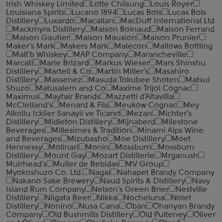
Irish Whiskey Limited
Lotte Chilsung
Louis Royer
Louisiana Spirits
Lucano 1894
Lucas Bols
Lucas Bols
Distillery
Luxardo
Macallan
MacDuff International Ltd
Mackmyra Distillery
Maison Boinaud
Maison Ferrand
Maison Gautier
Maison Mauxion
Maison Prunier
Maker's Mark
Makers Mark
Malecon
Mallows Bottling
Malt'b Whiskey
MAP Company
Marancheville
Marcati
Marie Brizard
Markus Wieser
Mars Shinshu
Distillery
Martell & Co
Martin Miller's
Masahiro
Distillery
Massenez
Masuda Tokubee Shoten
Matsui
Shuzo
Matusalem and Co
Maxime Trijol Cognac
Maximus
Mayfair Brands
Mazzetti d'Altavilla
McClelland's
Menard & Fils
Meukow Cognac
Mey
Alkollu Ickiler Sanayii ve Ticaret
Mezan
Michter's
Distillery
Midleton Distillery
Mijnaberd
Milestone
Beverages
Millesimes & Tradition
Minami Alps Wine
and Beverages
Mizubasho
Moe Distillery
Moet
Hennessy
Molinari
Monin
Mossburn
Mossburn
Distillery
Mount Gay
Mozart Distillerie
Mrganush
Muirhead's
Muller de Bebidas
MV Group
Myokoshuzo Co. Ltd.
Nagai
Nahapet Brandy Company
Nakano Sake Brewery
Naud Spirits & Distillery
Navy
Island Rum Company
Nelson's Green Brier
Nestville
Distillery
Niigata Beer
Nikka
Nocheluna
Nolet
Distillery
Nonino
Nusa Cana
Oban
Ohanyan Brandy
Company
Old Bushmills Distillery
Old Pulteney
Oliver