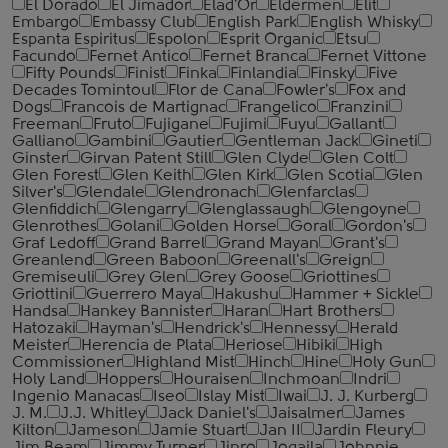
El Dorado
El Jimador
Elad'Or
Eldermen
Elit
Embargo
Embassy Club
English Park
English Whisky
Espanta Espiritus
Espolon
Esprit Organic
Etsu
Facundo
Fernet Antico
Fernet Branca
Fernet Vittone
Fifty Pounds
Finist
Finka
Finlandia
Finsky
Five
Decades Tomintoul
Flor de Cana
Fowler's
Fox and
Dogs
Francois de Martignac
Frangelico
Franzini
Freeman
Fruto
Fujigane
Fujimi
Fuyu
Gallant
Galliano
Gambini
Gautier
Gentleman Jack
Gineti
Ginster
Girvan Patent Still
Glen Clyde
Glen Colt
Glen Forest
Glen Keith
Glen Kirk
Glen Scotia
Glen
Silver's
Glendale
Glendronach
Glenfarclas
Glenfiddich
Glengarry
Glenglassaugh
Glengoyne
Glenrothes
Golani
Golden Horse
Goral
Gordon's
Graf Ledoff
Grand Barrel
Grand Mayan
Grant's
Greanlend
Green Baboon
Greenall's
Greign
Gremiseuli
Grey Glen
Grey Goose
Griottines
Griottini
Guerrero Maya
Hakushu
Hammer + Sickle
Handsa
Hankey Bannister
Haran
Hart Brothers
Hatozaki
Hayman's
Hendrick's
Hennessy
Herald
Meister
Herencia de Plata
Heriose
Hibiki
High
Commissioner
Highland Mist
Hinch
Hine
Holy Gun
Holy Land
Hoppers
Houraisen
Inchmoan
Indri
Ingenio Manacas
Iseo
Islay Mist
Iwai
J. J. Kurberg
J. M.
J.J. Whitley
Jack Daniel's
Jaisalmer
James
Kilton
Jameson
Jamie Stuart
Jan II
Jardin Fleury