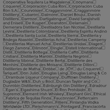
Cooperativa Tequilera La Magdalena
Cooymans
Coquerel
Corporacion Cuba Ron
Corporacion Cuba
Ron S.A.
Courvoisier
Cragganmore
Cragganmore
Distillery
Cubaron
Dalmore
Daniel Bouju
Danish
Distillers
Darroze
Dartigalongue
David Sarajishvili
and Eniseli
De Kuyper
Deanston
Delamain
Demerara Distillers
Destiladora San Nicolas
Destilaria
Levira
Destileria Colombiana
Destileria Espiritu Andino
Destileria Santa Lucia
Destileria Sierra
Destileria y
Bodega Abasolo
Destilerias Acha
Destilerias Campeny
Destilerias Manuel Acha
Destilerias Unidas
Diageo
Diego Zamora
Dilmoor
Dingle
Distell International
Distil
Distilleria Bottega
Distilleria Caffo
Distilleria
Cristiani
Distilleria Marolo
Distilleria Negroni
Distilleria Sibona
Distillerie Berta
Distillerie des
Menhirs
Distillerie des Moisans
Distillerie Dillon
Distilleries de Matha
Dobbe
de JOY
du Coquerel
Tariquet
Don Julio
Douglas Laing
Douglas Laing & Co
Drambuie Liqueur Company
Dufftown Distillery
Dugladze W&S
Duh u Boci
Duncan Taylor and Co
Dunrobin Distilleries
Edinburgh Gin Distillery
Edradour
Egan's
Eigashima Shuzo
El Ron Prohibido
El
Supremo
Element Irish Whiskey
Elephant Gin
Ethical
Fabrica de Tequilas Finos
Fauconnier
Fettercairn
Distillery
Fifth Generation
Filliers
Finlandia Vodka
Worldwide LTD
Fleischmann's
Fontagard
Franciacorta