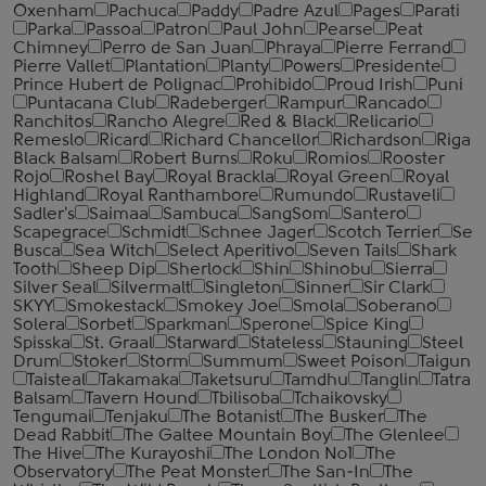
Oxenham
Pachuca
Paddy
Padre Azul
Pages
Parati
Parka
Passoa
Patron
Paul John
Pearse
Peat
Chimney
Perro de San Juan
Phraya
Pierre Ferrand
Pierre Vallet
Plantation
Planty
Powers
Presidente
Prince Hubert de Polignac
Prohibido
Proud Irish
Puni
Puntacana Club
Radeberger
Rampur
Rancado
Ranchitos
Rancho Alegre
Red & Black
Relicario
Remeslo
Ricard
Richard Chancellor
Richardson
Riga
Black Balsam
Robert Burns
Roku
Romios
Rooster
Rojo
Roshel Bay
Royal Brackla
Royal Green
Royal
Highland
Royal Ranthambore
Rumundo
Rustaveli
Sadler's
Saimaa
Sambuca
SangSom
Santero
Scapegrace
Schmidt
Schnee Jager
Scotch Terrier
Se
Busca
Sea Witch
Select Aperitivo
Seven Tails
Shark
Tooth
Sheep Dip
Sherlock
Shin
Shinobu
Sierra
Silver Seal
Silvermalt
Singleton
Sinner
Sir Clark
SKYY
Smokestack
Smokey Joe
Smola
Soberano
Solera
Sorbet
Sparkman
Sperone
Spice King
Spisska
St. Graal
Starward
Stateless
Stauning
Steel
Drum
Stoker
Storm
Summum
Sweet Poison
Taigun
Taisteal
Takamaka
Taketsuru
Tamdhu
Tanglin
Tatra
Balsam
Tavern Hound
Tbilisoba
Tchaikovsky
Tengumai
Tenjaku
The Botanist
The Busker
The
Dead Rabbit
The Galtee Mountain Boy
The Glenlee
The Hive
The Kurayoshi
The London №1
The
Observatory
The Peat Monster
The San-In
The