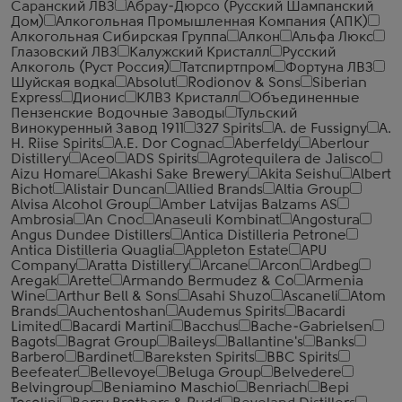
Саранский ЛВЗ
Абрау-Дюрсо (Русский Шампанский
Дом)
Алкогольная Промышленная Компания (АПК)
Алкогольная Сибирская Группа
Алкон
Альфа Люкс
Глазовский ЛВЗ
Калужский Кристалл
Русский
Алкоголь (Руст Россия)
Татспиртпром
Фортуна ЛВЗ
Шуйская водка
Absolut
Rodionov & Sons
Siberian
Express
Дионис
КЛВЗ Кристалл
Объединенные
Пензенские Водочные Заводы
Тульский
Винокуренный Завод 1911
327 Spirits
A. de Fussigny
A.
H. Riise Spirits
A.E. Dor Cognac
Aberfeldy
Aberlour
Distillery
Aceo
ADS Spirits
Agrotequilera de Jalisco
Aizu Homare
Akashi Sake Brewery
Akita Seishu
Albert
Bichot
Alistair Duncan
Allied Brands
Altia Group
Alvisa Alcohol Group
Amber Latvijas Balzams AS
Ambrosia
An Cnoc
Anaseuli Kombinat
Angostura
Angus Dundee Distillers
Antica Distilleria Petrone
Antica Distilleria Quaglia
Appleton Estate
APU
Company
Aratta Distillery
Arcane
Arcon
Ardbeg
Aregak
Arette
Armando Bermudez & Co
Armenia
Wine
Arthur Bell & Sons
Asahi Shuzo
Ascaneli
Atom
Brands
Auchentoshan
Audemus Spirits
Bacardi
Limited
Bacardi Martini
Bacchus
Bache-Gabrielsen
Bagots
Bagrat Group
Baileys
Ballantine's
Banks
Barbero
Bardinet
Bareksten Spirits
BBC Spirits
Beefeater
Bellevoye
Beluga Group
Belvedere
Belvingroup
Beniamino Maschio
Benriach
Bepi