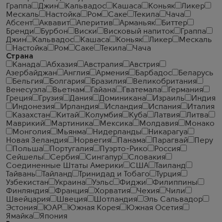
Граппа
Джин
Кальвадос
Кашаса
Коньяк
Ликер
Мескаль
Настойка
Ром
Саке
Текила
Чача
Абсент
Аквавит
Аперитив
Арманьяк
Биттер
Бренди
Бурбон
Виски
Висковый напиток
Граппа
Джин
Кальвадос
Кашаса
Коньяк
Ликер
Мескаль
Настойка
Ром
Саке
Текила
Чача
Страна
Канада
Абхазия
Австралия
Австрия
Азербайджан
Англия
Армения
Барбадос
Беларусь
Бельгия
Болгария
Бразилия
Великобритания
Венесуэла
Вьетнам
Гайана
Гватемала
Германия
Греция
Грузия
Дания
Доминикана
Израиль
Индия
Индонезия
Ирландия
Исландия
Испания
Италия
Казахстан
Китай
Колумбия
Куба
Латвия
Литва
Маврикий
Мартиника
Мексика
Молдавия
Монако
Монголия
Мьянма
Нидерланды
Никарагуа
Новая Зеландия
Норвегия
Панама
Парагвай
Перу
Польша
Португалия
Пуэрто-Рико
Россия
Сейшелы
Сербия
Сингапур
Словакия
Соединенные Штаты Америки
США
Таиланд
Тайвань
Тайланд
Тринидад и Тобаго
Турция
Узбекистан
Украина
Уэльс
Фиджи
Филиппины
Финляндия
Франция
Хорватия
Чехия
Чили
Швейцария
Швеция
Шотландия
Эль Сальвадор
Эстония
ЮАР
Южная Корея
Южная Осетия
Ямайка
Япония