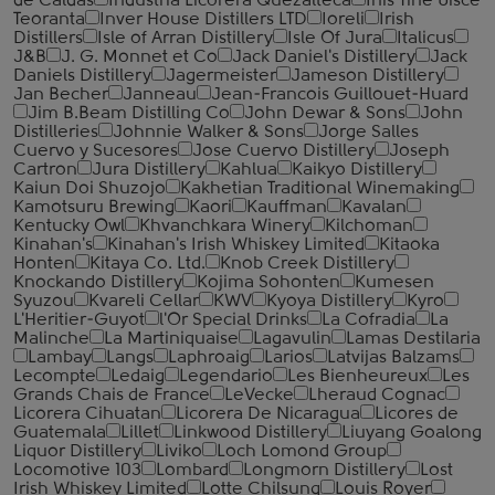
de Caldas
Industria Licorera Quezalteca
Inis Tine Uisce
Teoranta
Inver House Distillers LTD
Ioreli
Irish
Distillers
Isle of Arran Distillery
Isle Of Jura
Italicus
J&B
J. G. Monnet et Co
Jack Daniel's Distillery
Jack
Daniels Distillery
Jagermeister
Jameson Distillery
Jan Becher
Janneau
Jean-Francois Guillouet-Huard
Jim B.Beam Distilling Co
John Dewar & Sons
John
Distilleries
Johnnie Walker & Sons
Jorge Salles
Cuervo y Sucesores
Jose Cuervo Distillery
Joseph
Cartron
Jura Distillery
Kahlua
Kaikyo Distillery
Kaiun Doi Shuzojo
Kakhetian Traditional Winemaking
Kamotsuru Brewing
Kaori
Kauffman
Kavalan
Kentucky Owl
Khvanchkara Winery
Kilchoman
Kinahan's
Kinahan's Irish Whiskey Limited
Kitaoka
Honten
Kitaya Co. Ltd.
Knob Creek Distillery
Knockando Distillery
Kojima Sohonten
Kumesen
Syuzou
Kvareli Cellar
KWV
Kyoya Distillery
Kyro
L'Heritier-Guyot
l'Or Special Drinks
La Cofradia
La
Malinche
La Martiniquaise
Lagavulin
Lamas Destilaria
Lambay
Langs
Laphroaig
Larios
Latvijas Balzams
Lecompte
Ledaig
Legendario
Les Bienheureux
Les
Grands Chais de France
LeVecke
Lheraud Cognac
Licorera Cihuatan
Licorera De Nicaragua
Licores de
Guatemala
Lillet
Linkwood Distillery
Liuyang Goalong
Liquor Distillery
Liviko
Loch Lomond Group
Locomotive 103
Lombard
Longmorn Distillery
Lost
Irish Whiskey Limited
Lotte Chilsung
Louis Royer