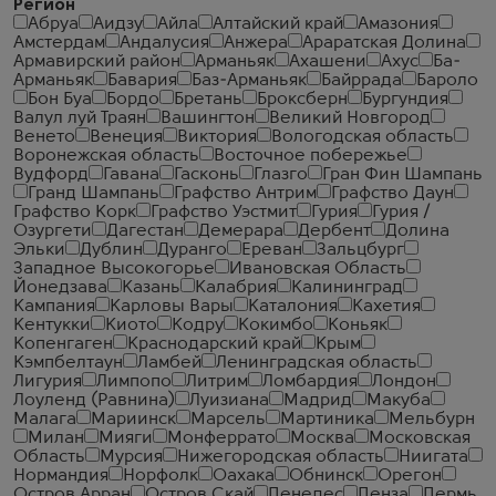
Регион
Абруа
Аидзу
Айла
Алтайский край
Амазония
Амстердам
Андалусия
Анжера
Араратская Долина
Армавирский район
Арманьяк
Ахашени
Ахус
Ба-
Арманьяк
Бавария
Баз-Арманьяк
Байррада
Бароло
Бон Буа
Бордо
Бретань
Броксберн
Бургундия
Валул луй Траян
Вашингтон
Великий Новгород
Венето
Венеция
Виктория
Вологодская область
Воронежская область
Восточное побережье
Вудфорд
Гавана
Гасконь
Глазго
Гран Фин Шампань
Гранд Шампань
Графство Антрим
Графство Даун
Графство Корк
Графство Уэстмит
Гурия
Гурия /
Озургети
Дагестан
Демерара
Дербент
Долина
Эльки
Дублин
Дуранго
Ереван
Зальцбург
Западное Высокогорье
Ивановская Область
Йонедзава
Казань
Калабрия
Калининград
Кампания
Карловы Вары
Каталония
Кахетия
Кентукки
Киото
Кодру
Кокимбо
Коньяк
Копенгаген
Краснодарский край
Крым
Кэмпбелтаун
Ламбей
Ленинградская область
Лигурия
Лимпопо
Литрим
Ломбардия
Лондон
Лоуленд (Равнина)
Луизиана
Мадрид
Макуба
Малага
Мариинск
Марсель
Мартиника
Мельбурн
Милан
Мияги
Монферрато
Москва
Московская
Область
Мурсия
Нижегородская область
Ниигата
Нормандия
Норфолк
Оахака
Обнинск
Орегон
Остров Арран
Остров Скай
Пенедес
Пенза
Пермь