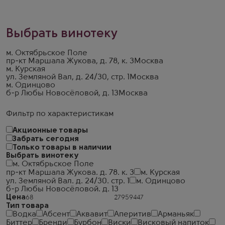
Выбрать винотеку
м. Октябрьское Поле
пр-кт Маршала Жукова, д. 78, к. 3
Москва
м. Курская
ул. Земляной Вал, д. 24/30, стр. 1
Москва
м. Одинцово
б-р Любы Новосёловой, д. 13
Москва
Фильтр по характеристикам
Акционные товары
Забрать сегодня
Только товары в наличии
Выбрать винотеку
м. Октябрьское Поле
пр-кт Маршала Жукова. д. 78. к. 3
м. Курская
ул. Земляной Вал. д. 24/30. стр. 1
м. Одинцово
б-р Любы Новосёловой. д. 13
Цена
Тип товара
Водка
Абсент
Аквавит
Аперитив
Арманьяк
Биттер
Бренди
Бурбон
Виски
Висковый напиток