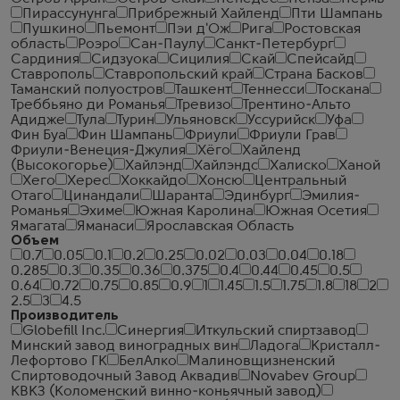
Пирассунунга
Прибрежный Хайленд
Пти Шампань
Пушкино
Пьемонт
Пэи д'Ож
Рига
Ростовская
область
Роэро
Сан-Паулу
Санкт-Петербург
Сардиния
Сидзуока
Сицилия
Скай
Спейсайд
Ставрополь
Ставропольский край
Страна Басков
Таманский полуостров
Ташкент
Теннесси
Тоскана
Треббьяно ди Романья
Тревизо
Трентино-Альто
Адидже
Тула
Турин
Ульяновск
Уссурийск
Уфа
Фин Буа
Фин Шампань
Фриули
Фриули Грав
Фриули-Венеция-Джулия
Хёго
Хайленд
(Высокогорье)
Хайлэнд
Хайлэндс
Халиско
Ханой
Хего
Херес
Хоккайдо
Хонсю
Центральный
Отаго
Цинандали
Шаранта
Эдинбург
Эмилия-
Романья
Эхиме
Южная Каролина
Южная Осетия
Ямагата
Яманаси
Ярославская Область
Объем
0.7
0.05
0.1
0.2
0.25
0.02
0.03
0.04
0.18
0.285
0.3
0.35
0.36
0.375
0.4
0.44
0.45
0.5
0.64
0.72
0.75
0.85
0.9
1
1.45
1.5
1.75
1.8
18
2
2.5
3
4.5
Производитель
Globefill Inc.
Синергия
Иткульский спиртзавод
Минский завод виноградных вин
Ладога
Кристалл-
Лефортово ГК
БелАлко
Малиновщизненский
Спиртоводочный Завод Аквадив
Novabev Group
КВКЗ (Коломенский винно-коньячный завод)