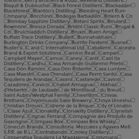
Tosolini
Berry Brothers & Rudd
Beveland Distillers
Bisquit & Dubouche
Black Forest Distillers
Blackadder
Blackforest
Blanton's Distilling
Bleeding Heart Rum
Company
Bocchino
Bodegas Barbadillo
Bolero & Co
Bombay Sapphire Distillery
Botani Spirits
Boulard
Bowmore
Bresca Dorada
Bristol Classic Rum
Brugal &
Co
Bruichladdich Distillery
Bruxo
Buen Amigo
Buffalo Trace Distillery
Bulleit
Bunnahabhain
Burlington Drinks Company
Burrito Fiestero
Busnel
Buster's
C and C International Ltd
Caballero
Caicedra
Brand & Export Solutions
Camino Real
Campari
Campbell Mayer
Camus
Caney
Canti
Caol Ila
Distillery
Cardhu
Casa Armando Guillermo Prieto
Casa Don Ramon
Casa Don Roberto
Casa Lumbre
Casa Maestri
Casa Orendain
Casa Perro Santo
Casa
Tequilera de Arandas
Casoni
Castarede
Cavino
Cazadores
Cevico
Chabot Armagnac
Abkhaz
d'Heberto
de Laubade
de Montifaud
du Breuil
Saint Aubin/Westphal Family
Chevrillon
Chivas
Brothers
Chiyomusubi Sake Brewery
Choya Umeshu
Christian Drouin
Cidrerie de la Brique
City of London
Clase Azul
Clonakilty
Clonakilty Distillery
Clynelish
Distillery
Cognac Ferrand
Compagnie des Produits de
Gascogne
Compass Box
Compass Box Whisky
Conecuh Brands
Consultoria. Mezcales y Agaves Metl
S.P.R. de R.L.
Contrabando
Cooley Distillery
Cooperativa Tequilera La Magdalena
Cooymans