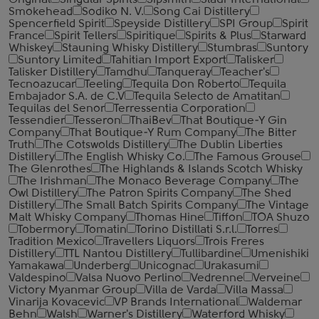
Original
Singular Spirits
Sipsmith
Slaur International
Smokehead
Sodiko N. V.
Song Cai Distillery
Spencerfield Spirit
Speyside Distillery
SPI Group
Spirit
France
Spirit Tellers
Spiritique
Spirits & Plus
Starward
Whiskey
Stauning Whisky Distillery
Stumbras
Suntory
Suntory Limited
Tahitian Import Export
Talisker
Talisker Distillery
Tamdhu
Tanqueray
Teacher's
Tecnoazucar
Teeling
Tequila Don Roberto
Tequila
Embajador S.A. de C.V
Tequila Selecto de Amatitan
Tequilas del Senor
Terressentia Corporation
Tessendier
Tesseron
ThaiBev
That Boutique-Y Gin
Company
That Boutique-Y Rum Company
The Bitter
Truth
The Cotswolds Distillery
The Dublin Liberties
Distillery
The English Whisky Co.
The Famous Grouse
The Glenrothes
The Highlands & Islands Scotch Whisky
The Irishman
The Monaco Beverage Company
The
Owl Distillery
The Patron Spirits Company
The Shed
Distillery
The Small Batch Spirits Company
The Vintage
Malt Whisky Company
Thomas Hine
Tiffon
TOA Shuzo
Tobermory
Tomatin
Torino Distillati S.r.l.
Torres
Tradition Mexico
Travellers Liquors
Trois Freres
Distillery
TTL Nantou Distillery
Tullibardine
Umenishiki
Yamakawa
Underberg
Unicognac
Urakasumi
Valdespino
Valsa Nuovo Perlino
Vedrenne
Verveine
Victory Myanmar Group
Villa de Varda
Villa Massa
Vinarija Kovacevic
VP Brands International
Waldemar
Behn
Walsh
Warner's Distillery
Waterford Whisky