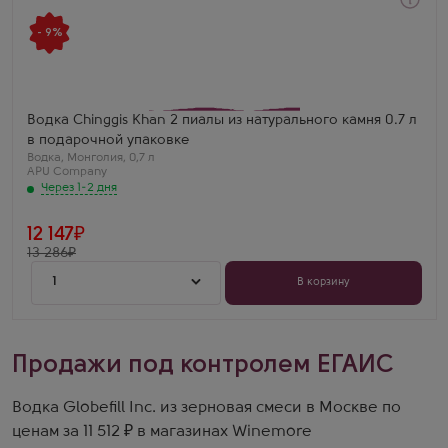
Через 1-2 дня
Водка
- 9%
Чингис Хан 2 пиалы из натурального камня в
подарочной коробке
Производитель
APU Company
Водка Chinggis Khan 2 пиалы из натурального камня 0.7 л
в подарочной упаковке
Водка
,
Монголия
,
0,7 л
APU Company
Через 1-2 дня
12 147
13 286
1
В корзину
Продажи под контролем ЕГАИС
Водка Globefill Inc. из зерновая смеси в Москве по
ценам за 11 512 ₽ в магазинах Winemore