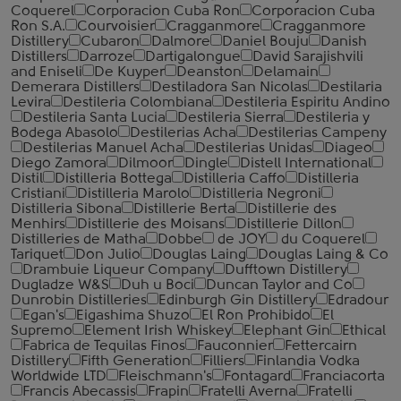
Coquerel
Corporacion Cuba Ron
Corporacion Cuba
Ron S.A.
Courvoisier
Cragganmore
Cragganmore
Distillery
Cubaron
Dalmore
Daniel Bouju
Danish
Distillers
Darroze
Dartigalongue
David Sarajishvili
and Eniseli
De Kuyper
Deanston
Delamain
Demerara Distillers
Destiladora San Nicolas
Destilaria
Levira
Destileria Colombiana
Destileria Espiritu Andino
Destileria Santa Lucia
Destileria Sierra
Destileria y
Bodega Abasolo
Destilerias Acha
Destilerias Campeny
Destilerias Manuel Acha
Destilerias Unidas
Diageo
Diego Zamora
Dilmoor
Dingle
Distell International
Distil
Distilleria Bottega
Distilleria Caffo
Distilleria
Cristiani
Distilleria Marolo
Distilleria Negroni
Distilleria Sibona
Distillerie Berta
Distillerie des
Menhirs
Distillerie des Moisans
Distillerie Dillon
Distilleries de Matha
Dobbe
de JOY
du Coquerel
Tariquet
Don Julio
Douglas Laing
Douglas Laing & Co
Drambuie Liqueur Company
Dufftown Distillery
Dugladze W&S
Duh u Boci
Duncan Taylor and Co
Dunrobin Distilleries
Edinburgh Gin Distillery
Edradour
Egan's
Eigashima Shuzo
El Ron Prohibido
El
Supremo
Element Irish Whiskey
Elephant Gin
Ethical
Fabrica de Tequilas Finos
Fauconnier
Fettercairn
Distillery
Fifth Generation
Filliers
Finlandia Vodka
Worldwide LTD
Fleischmann's
Fontagard
Franciacorta
Francis Abecassis
Frapin
Fratelli Averna
Fratelli