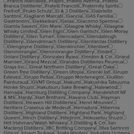
Francis Abecassis
Frapin
Fratelli Averna
Fratelli
Branca Distillerie
Fratelli ‎Francoli
Fraternity Spirits
Freihof
Fruko Schulz
G & J Distillers
Gabriello
Santoni
Gagliano Marcati
Gancia
GAS Familia
Gastronom
Gekkeikan
Gelas
Giacomo Sperone
Giarola Savem
Gin Mare
Glasgow Whisky
Glasgow
Whisky Limited
Glen Elgin
Glen Garioch
Glen Moray
Distillery
Glen Turner
Glencadam
Glendalough
Distillery
Glendronach Distillery
Glenfarclas Distillery
Glengoyne Distillery
Glenkinchie
Glenlivet
Glenmorangie
Glenmorangie Distillery
Godet
Golani Distillery
Gonzalez Byass
Gordon & Co
Grand
Marnier
Grand Mezcal
Grandes Distilleries Peureux
Grays Inc.
Great Northern Distillery
Great Oaks
Green Tree Distillery
Green Utopia
Grenki list
Grupo
Estevez
Grupo Pellas
Gruppo Montenegro
Guillon
Painturaud
GVMT Group
Hakuro
Hakushika Tatsuuma
Honke Shuzo
Hakutsuru Sake Brewing
Halewood
Hamada
Hamburg Distilling Company
Handelshof NF
& MS
Hardy
Hart Brothers
Havana Club
Hayman
Distillers
Heaven Hill Distilleries
Henri Mounier
Heritiers Crassous de Medeuil
Herradura
Hibernia
Distillers
Highland Distillers
Highland Park
Highland
Queen
Hinch Distillery
Hitejinro
Hokusetsu Shuzo
Hot Irishman/Walsh Whiskey
I.Distilling & Co
Ian
Macleod Distillers
IBC Bottling Company
Illva Saronno
Group
Imayo Tsukasa
Inata Honten
Industria Licorera