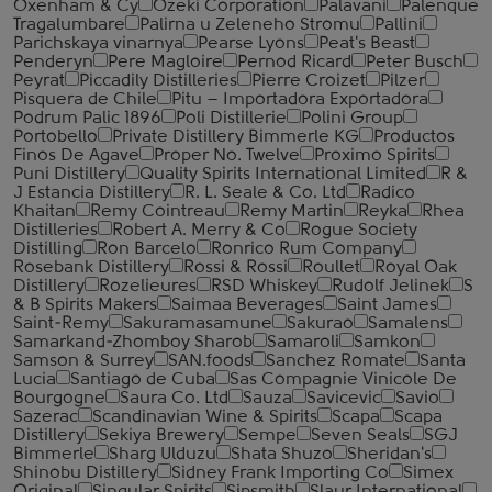
Oxenham & Cy
Ozeki Corporation
Palavani
Palenque
Tragalumbare
Palirna u Zeleneho Stromu
Pallini
Parichskaya vinarnya
Pearse Lyons
Peat's Beast
Penderyn
Pere Magloire
Pernod Ricard
Peter Busch
Peyrat
Piccadily Distilleries
Pierre Croizet
Pilzer
Pisquera de Chile
Pitu – Importadora Exportadora
Podrum Palic 1896
Poli Distillerie
Polini Group
Portobello
Private Distillery Bimmerle KG
Productos
Finos De Agave
Proper No. Twelve
Proximo Spirits
Puni Distillery
Quality Spirits International Limited
R &
J Estancia Distillery
R. L. Seale & Co. Ltd
Radico
Khaitan
Remy Cointreau
Remy Martin
Reyka
Rhea
Distilleries
Robert A. Merry & Co
Rogue Society
Distilling
Ron Barcelo
Ronrico Rum Company
Rosebank Distillery
Rossi & Rossi
Roullet
Royal Oak
Distillery
Rozelieures
RSD Whiskey
Rudolf Jelinek
S
& B Spirits Makers
Saimaa Beverages
Saint James
Saint-Remy
Sakuramasamune
Sakurao
Samalens
Samarkand-Zhomboy Sharob
Samaroli
Samkon
Samson & Surrey
SAN.foods
Sanchez Romate
Santa
Lucia
Santiago de Cuba
Sas Compagnie Vinicole De
Bourgogne
Saura Co. Ltd
Sauza
Savicevic
Savio
Sazerac
Scandinavian Wine & Spirits
Scapa
Scapa
Distillery
Sekiya Brewery
Sempe
Seven Seals
SGJ
Bimmerle
Sharg Ulduzu
Shata Shuzo
Sheridan's
Shinobu Distillery
Sidney Frank Importing Co
Simex