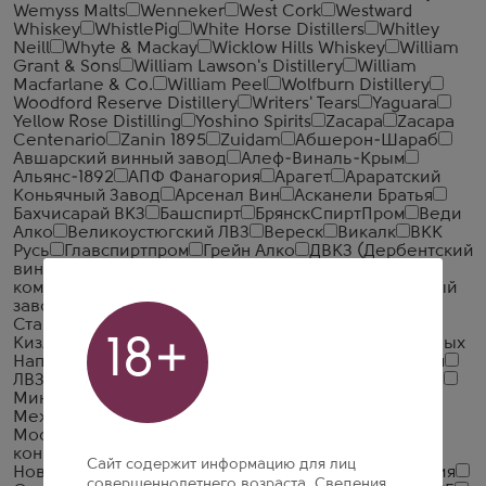
Wemyss Malts
Wenneker
West Cork
Westward
Whiskey
WhistlePig
White Horse Distillers
Whitley
Neill
Whyte & Mackay
Wicklow Hills Whiskey
William
Grant & Sons
William Lawson's Distillery
William
Macfarlane & Co.
William Peel
Wolfburn Distillery
Woodford Reserve Distillery
Writers' Tears
Yaguara
Yellow Rose Distilling
Yoshino Spirits
Zacapa
Zacapa
Centenario
Zanin 1895
Zuidam
Абшерон-Шараб
Авшарский винный завод
Алеф-Виналь-Крым
Альянс-1892
АПФ Фанагория
Арагет
Араратский
Коньячный Завод
Арсенал Вин
Асканели Братья
Бахчисарай ВКЗ
Башспирт
БрянскСпиртПром
Веди
Алко
Великоустюгский ЛВЗ
Вереск
Викалк
ВКК
Русь
Главспиртпром
Грейн Алко
ДВКЗ (Дербентский
винно-коньячный завод)
Дербентский коньячный
комбинат
Дом Грузинского Вина
Ерасхский винный
завод
Ереванский Коньячный Завод
Жемчужина
Ставрополья
Иронсан
Итар Глобал
КВС
18+
Кизлярский коньячный завод
Компания Алкогольных
Напитков Алаверди
Крымская Водочная Компания
ЛВЗ Московский
Мердзаванский коньячный завод
Минск Кристалл
ММВЗ (Московский
Межреспубликанский Винодельческий Завод)
Московский завод Кристалл
Мргашен Винно-
коньячный завод
Национал Алко
Нива
Сайт содержит информацию для лиц
Новокубанское
Объединенная Водочная Компания
совершеннолетнего возраста. Сведения,