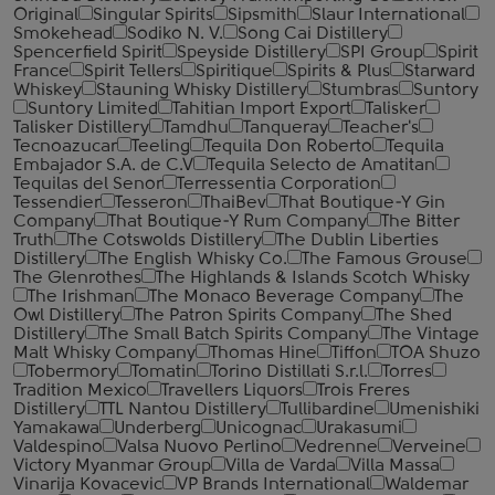
Original
Singular Spirits
Sipsmith
Slaur International
Smokehead
Sodiko N. V.
Song Cai Distillery
Spencerfield Spirit
Speyside Distillery
SPI Group
Spirit
France
Spirit Tellers
Spiritique
Spirits & Plus
Starward
Whiskey
Stauning Whisky Distillery
Stumbras
Suntory
Suntory Limited
Tahitian Import Export
Talisker
Talisker Distillery
Tamdhu
Tanqueray
Teacher's
Tecnoazucar
Teeling
Tequila Don Roberto
Tequila
Embajador S.A. de C.V
Tequila Selecto de Amatitan
Tequilas del Senor
Terressentia Corporation
Tessendier
Tesseron
ThaiBev
That Boutique-Y Gin
Company
That Boutique-Y Rum Company
The Bitter
Truth
The Cotswolds Distillery
The Dublin Liberties
Distillery
The English Whisky Co.
The Famous Grouse
The Glenrothes
The Highlands & Islands Scotch Whisky
The Irishman
The Monaco Beverage Company
The
Owl Distillery
The Patron Spirits Company
The Shed
Distillery
The Small Batch Spirits Company
The Vintage
Malt Whisky Company
Thomas Hine
Tiffon
TOA Shuzo
Tobermory
Tomatin
Torino Distillati S.r.l.
Torres
Tradition Mexico
Travellers Liquors
Trois Freres
Distillery
TTL Nantou Distillery
Tullibardine
Umenishiki
Yamakawa
Underberg
Unicognac
Urakasumi
Valdespino
Valsa Nuovo Perlino
Vedrenne
Verveine
Victory Myanmar Group
Villa de Varda
Villa Massa
Vinarija Kovacevic
VP Brands International
Waldemar