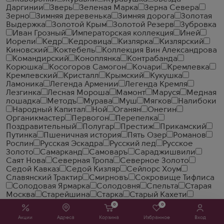
Даргинии
Зверь
Зеленая Марка
Зерна Севера
Зерно
Зимняя деревенька
Зимняя дорога
Золотая
Выдержка
Золотой Крым
Золотой Резерв
Зубровка
Иван Грозный
Императорская коллекция
Иней
Иорели
Кедр
Кедровица
Кизлярка
Кизлярский
Киновский
Коктебель
Коллекция Вин Александрова
Командирский
Коноплянка
Контрабанда
Корюшка
Косогоров Самогон
Кочари
Кремлевка
Кремлевский
Кристалл
Крымский
Кукушка
Ламоника
Легенда Армении
Легенда Кремля
Лезгинка
Лесная Мороша
Мамонт
Маруся
Медная
лошадка
Методъ
Мурава
Муш
Мягков
Налибоки
Народный Капитал
Ной
Оганян
Онегин
Органикмастер
Первогон
Перепелка
Поздравительный
Полугар
Престиж
Прикамский
Путинка
Пшеничная история
Пять Озер
Романов
Рослин
Русская Эскадра
Русский лед
Русское
Золото
Самарканд
Самоваръ
Сараджишвили
Саят Нова
Северная Тропа
Северное Золото
Седой Кавказ
Седой Кизляр
Сейлорс Хоум
Славянский Трактир
Смирновъ
Сокровище Тифлиса
Солодовая Ярмарка
Солодовня
Спельта
Старая
Москва
Старейшина
Старка
Старый Кахети
Старый Кенигсберг
Столичная
Стопарик
Стужа
0
0
Сулу-Дере
Сябры
Талка
Тбилисский Дворик
Топаз
Акции
Адреса
Корзина
Избранное
Вход
Травка
Троекуровка
Тундра
Урожай
Уч Кудук