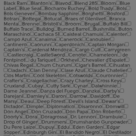
Black Ram
Blanton's
Blavod
Blend 285
Bloom
Blue
Label
Blue Seal
Bocharov Ruchey
Bold Thady
Bols
Bols Genever
Bombay Sapphire
Borghetti
Bosford
Botran
Bottega
Botucal
Braes of Glenlivet
Branca
Menta
Brenne
Bristoll's
Broom
Brugal
Buffalo Bill
Buffalo Trace
Bulldog
Burned Barrel
Bushmills
Buton
Maraschino
Cachaca 51
Caisteal Chamuis
Calenter
Campo Azul
Canaima
Canerock
Canoubier
Cantinero
Caorunn
Caperdonich
Captain Morgan
Captain's
Cardenal Mendoza
Cargo Cult
Carrygreen
Castlecraig
CastleSword
Cenote
Chameleon
de
Fontpinot
du Tariquet
Orkhevi
Chevalier d'Espalet
Chivas Regal
Chum Churum
Cigar's Barrel
Cihuatan
Cladach
Clan Denny
Clase Azul
Claude Chatelier
Clos Martin
Cool Skeleton
Cotswolds
Couronnier
Crafter's
Craigellachie
Crazy Charley
Cross Keys
Cruxland
Cubay
Cutty Sark
Cynar
Dalwhinnie
Dame Jeanne
Danza del Fuego
Danzka
Darby's
Darejani
Darnley's
Daron
Darrow
Davidoff
De
Marsy
Deau
Deep Forest
Devil's Island
Dewar's
Dictador
Dimple
Diplomatico
Disaronno
Domwill
Don Angel
Don Cruzado
Don Papa
Don Roberto
Doorly's
Dora
Doragrossa
Dr. Lennon
Drambuie
Drop of Ginger
Drummers
Drumshanbo Gunpowder
Du Pere Laize
Dupuy
Eddu
Eden Garden
Edgar
Sopper
Edinburgh Gin
El Bandido Negro
El Destilador