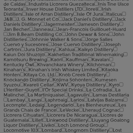
de Caldas
Industria Licorera Quezalteca
Inis Tine Uisce
Teoranta
Inver House Distillers LTD
Ioreli
Irish
Distillers
Isle of Arran Distillery
Isle Of Jura
Italicus
J&B
J. G. Monnet et Co
Jack Daniel's Distillery
Jack
Daniels Distillery
Jagermeister
Jameson Distillery
Jan Becher
Janneau
Jean-Francois Guillouet-Huard
Jim B.Beam Distilling Co
John Dewar & Sons
John
Distilleries
Johnnie Walker & Sons
Jorge Salles
Cuervo y Sucesores
Jose Cuervo Distillery
Joseph
Cartron
Jura Distillery
Kahlua
Kaikyo Distillery
Kaiun Doi Shuzojo
Kakhetian Traditional Winemaking
Kamotsuru Brewing
Kaori
Kauffman
Kavalan
Kentucky Owl
Khvanchkara Winery
Kilchoman
Kinahan's
Kinahan's Irish Whiskey Limited
Kitaoka
Honten
Kitaya Co. Ltd.
Knob Creek Distillery
Knockando Distillery
Kojima Sohonten
Kumesen
Syuzou
Kvareli Cellar
KWV
Kyoya Distillery
Kyro
L'Heritier-Guyot
l'Or Special Drinks
La Cofradia
La
Malinche
La Martiniquaise
Lagavulin
Lamas Destilaria
Lambay
Langs
Laphroaig
Larios
Latvijas Balzams
Lecompte
Ledaig
Legendario
Les Bienheureux
Les
Grands Chais de France
LeVecke
Lheraud Cognac
Licorera Cihuatan
Licorera De Nicaragua
Licores de
Guatemala
Lillet
Linkwood Distillery
Liuyang Goalong
Liquor Distillery
Liviko
Loch Lomond Group
Locomotive 103
Lombard
Longmorn Distillery
Lost