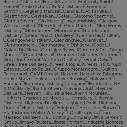
Branca Distillerie
Fratelli ‎Francoli
Fraternity Spirits
Freihof
Fruko Schulz
G & J Distillers
Gabriello
Santoni
Gagliano Marcati
Gancia
GAS Familia
Gastronom
Gekkeikan
Gelas
Giacomo Sperone
Giarola Savem
Gin Mare
Glasgow Whisky
Glasgow
Whisky Limited
Glen Elgin
Glen Garioch
Glen Moray
Distillery
Glen Turner
Glencadam
Glendalough
Distillery
Glendronach Distillery
Glenfarclas Distillery
Glengoyne Distillery
Glenkinchie
Glenlivet
Glenmorangie
Glenmorangie Distillery
Godet
Golani Distillery
Gonzalez Byass
Gordon & Co
Grand
Marnier
Grand Mezcal
Grandes Distilleries Peureux
Grays Inc.
Great Northern Distillery
Great Oaks
Green Tree Distillery
Green Utopia
Grenki list
Grupo
Estevez
Grupo Pellas
Gruppo Montenegro
Guillon
Painturaud
GVMT Group
Hakuro
Hakushika Tatsuuma
Honke Shuzo
Hakutsuru Sake Brewing
Halewood
Hamada
Hamburg Distilling Company
Handelshof NF
& MS
Hardy
Hart Brothers
Havana Club
Hayman
Distillers
Heaven Hill Distilleries
Henri Mounier
Heritiers Crassous de Medeuil
Herradura
Hibernia
Distillers
Highland Distillers
Highland Park
Highland
Queen
Hinch Distillery
Hitejinro
Hokusetsu Shuzo
Hot Irishman/Walsh Whiskey
I.Distilling & Co
Ian
Macleod Distillers
IBC Bottling Company
Illva Saronno
Group
Imayo Tsukasa
Inata Honten
Industria Licorera