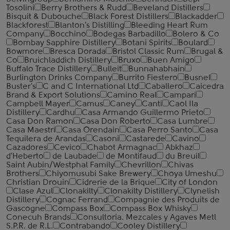
Tosolini
Berry Brothers & Rudd
Beveland Distillers
Bisquit & Dubouche
Black Forest Distillers
Blackadder
Blackforest
Blanton's Distilling
Bleeding Heart Rum
Company
Bocchino
Bodegas Barbadillo
Bolero & Co
Bombay Sapphire Distillery
Botani Spirits
Boulard
Bowmore
Bresca Dorada
Bristol Classic Rum
Brugal &
Co
Bruichladdich Distillery
Bruxo
Buen Amigo
Buffalo Trace Distillery
Bulleit
Bunnahabhain
Burlington Drinks Company
Burrito Fiestero
Busnel
Buster's
C and C International Ltd
Caballero
Caicedra
Brand & Export Solutions
Camino Real
Campari
Campbell Mayer
Camus
Caney
Canti
Caol Ila
Distillery
Cardhu
Casa Armando Guillermo Prieto
Casa Don Ramon
Casa Don Roberto
Casa Lumbre
Casa Maestri
Casa Orendain
Casa Perro Santo
Casa
Tequilera de Arandas
Casoni
Castarede
Cavino
Cazadores
Cevico
Chabot Armagnac
Abkhaz
d'Heberto
de Laubade
de Montifaud
du Breuil
Saint Aubin/Westphal Family
Chevrillon
Chivas
Brothers
Chiyomusubi Sake Brewery
Choya Umeshu
Christian Drouin
Cidrerie de la Brique
City of London
Clase Azul
Clonakilty
Clonakilty Distillery
Clynelish
Distillery
Cognac Ferrand
Compagnie des Produits de
Gascogne
Compass Box
Compass Box Whisky
Conecuh Brands
Consultoria. Mezcales y Agaves Metl
S.P.R. de R.L.
Contrabando
Cooley Distillery