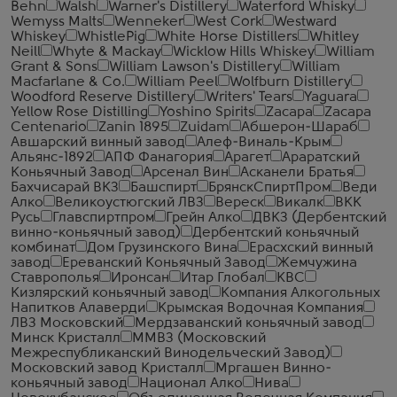
Behn
Walsh
Warner's Distillery
Waterford Whisky
Wemyss Malts
Wenneker
West Cork
Westward
Whiskey
WhistlePig
White Horse Distillers
Whitley
Neill
Whyte & Mackay
Wicklow Hills Whiskey
William
Grant & Sons
William Lawson's Distillery
William
Macfarlane & Co.
William Peel
Wolfburn Distillery
Woodford Reserve Distillery
Writers' Tears
Yaguara
Yellow Rose Distilling
Yoshino Spirits
Zacapa
Zacapa
Centenario
Zanin 1895
Zuidam
Абшерон-Шараб
Авшарский винный завод
Алеф-Виналь-Крым
Альянс-1892
АПФ Фанагория
Арагет
Араратский
Коньячный Завод
Арсенал Вин
Асканели Братья
Бахчисарай ВКЗ
Башспирт
БрянскСпиртПром
Веди
Алко
Великоустюгский ЛВЗ
Вереск
Викалк
ВКК
Русь
Главспиртпром
Грейн Алко
ДВКЗ (Дербентский
винно-коньячный завод)
Дербентский коньячный
комбинат
Дом Грузинского Вина
Ерасхский винный
завод
Ереванский Коньячный Завод
Жемчужина
Ставрополья
Иронсан
Итар Глобал
КВС
Кизлярский коньячный завод
Компания Алкогольных
Напитков Алаверди
Крымская Водочная Компания
ЛВЗ Московский
Мердзаванский коньячный завод
Минск Кристалл
ММВЗ (Московский
Межреспубликанский Винодельческий Завод)
Московский завод Кристалл
Мргашен Винно-
коньячный завод
Национал Алко
Нива