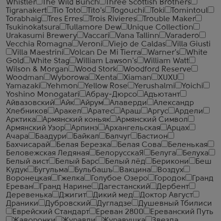
Whistler
The Wild Bunch
Three Scottish Brothers
Tigranakert
Tio Toto
Tito's
Togouchi
Toki
Tomintoul
Torabhaig
Tres Erres
Trois Rivieres
Trouble Maker
Tsukinokatsura
Tullamore Dew
Unique Collection
Urakasumi Brewery
Vaccari
Vana Tallinn
Varadero
Vecchia Romagna
Veroni
Viejo de Caldas
Villa Giusti
Villa Maestrini
Volcan De Mi Tierra
Warner's
White
Gold
White Stag
William Lawson's
William Watt
Wilson & Morgan
Wood Stork
Woodford Reserve
Woodman
Wyborowa
Xenta
Xiaman
XUXU
Yamazaki
Yehmon
Yellow Rose
Yerushalmi
Yoichi
Yoshino Monogatari
Абрау-Дюрсо
Адъютант
Айвазовский
Айк
Айрум
Алаверди
Александр
Хлебников
Аракел
Аратес
Араш
Аргус
Ардели
Арктика
Армянский коньяк
Армянский Символ
Армянский Узор
Арпинэ
Архангельская
Арцах
Ачара
Баадури
Байкал
Балчуг
Бастион
Бахчисарай
Белая Березка
Белая Сова
Беленькая
Беловежская Ледяная
БелорусскаЯ
Белуга
Белуха
Белый аист
Белый Барс
Белый лёд
Берикони
Беш
Кудук
Бугульма
Бульбашъ
Вакцина
Воздух
Воронецкая
Гжелка
Голубое Озеро
Городок
Гранд
Ереван
Гранд Нарине
Дагестанский
Дербент
Деревенька
Джигит
Дикий мед
Доктор Август
Драники
Дубровский
Дугладзе
Душевный Тбилиси
Еврейский Стандарт
Ереван 2800
Ереванский Путь
Жаворонки
Журавли
Журавушка
Звезда