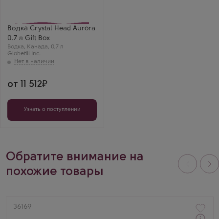
Производитель
Globefill Inc.
Бренд
Crystal Head
Водка Crystal Head Aurora
0.7 л Gift Box
Водка
,
Канада
,
0,7 л
Globefill Inc.
от 11 512
Узнать о поступлении
Обратите внимание на
похожие товары
Артикул
36169