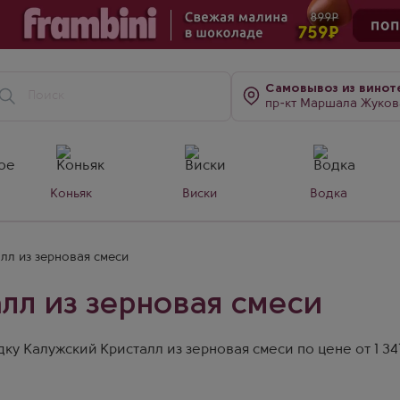
Самовывоз
из винот
пр-кт Маршала Жукова, д. 7
Коньяк
Виски
Водка
лл из зерновая смеси
лл из зерновая смеси
у Калужский Кристалл из зерновая смеси по цене от 1 341