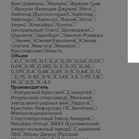
Фин Шампань
Фриули
Фриули Грав
Фриули-Венеция-Джулия
Хёго
Хайленд (Высокогорье)
Хайлэнд
Хайлэндс
Халиско
Ханой
Хего
Херес
Хоккайдо
Хонсю
Центральный Отаго
Цинандали
Шаранта
Эдинбург
Эмилия-Романья
Эхиме
Южная Каролина
Южная
Осетия
Ямагата
Яманаси
Ярославская Область
Объем
0.7
0.05
0.1
0.2
0.25
0.02
0.03
0.04
0.18
0.285
0.3
0.35
0.36
0.375
0.4
0.44
0.45
0.5
0.64
0.72
0.75
0.85
0.9
1
1.45
1.5
1.75
1.8
18
2
2.5
3
4.5
Производитель
Калужский Кристалл
Синергия
Иткульский спиртзавод
Минский
завод виноградных вин
Ладога
Кристалл-Лефортово ГК
БелАлко
Малиновщизненский
Спиртоводочный Завод Аквадив
Novabev Group
КВКЗ (Коломенский
винно-коньячный завод)
Саранский
ЛВЗ
Абрау-Дюрсо (Русский