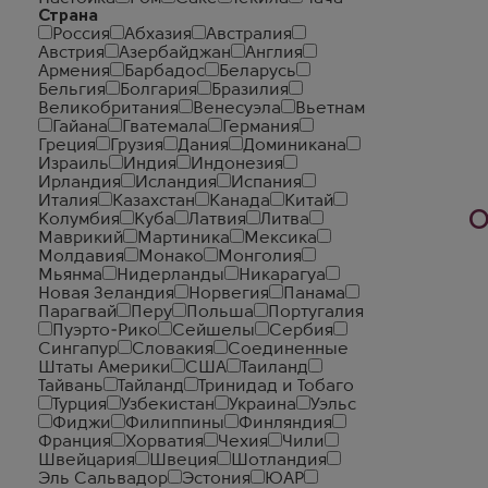
Страна
Россия
Абхазия
Австралия
Австрия
Азербайджан
Англия
Армения
Барбадос
Беларусь
Бельгия
Болгария
Бразилия
Великобритания
Венесуэла
Вьетнам
Гайана
Гватемала
Германия
Греция
Грузия
Дания
Доминикана
Израиль
Индия
Индонезия
Ирландия
Исландия
Испания
Италия
Казахстан
Канада
Китай
О
Колумбия
Куба
Латвия
Литва
Маврикий
Мартиника
Мексика
Молдавия
Монако
Монголия
Мьянма
Нидерланды
Никарагуа
Новая Зеландия
Норвегия
Панама
Парагвай
Перу
Польша
Португалия
Пуэрто-Рико
Сейшелы
Сербия
Сингапур
Словакия
Соединенные
Штаты Америки
США
Таиланд
Тайвань
Тайланд
Тринидад и Тобаго
Турция
Узбекистан
Украина
Уэльс
Фиджи
Филиппины
Финляндия
Франция
Хорватия
Чехия
Чили
Швейцария
Швеция
Шотландия
Эль Сальвадор
Эстония
ЮАР