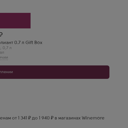
р для вечеринки!
иант 0.7 л Gift Box
я
,
0,7 л
ал
уплении
нам от 1 341 ₽ до 1 940 ₽ в магазинах Winemore