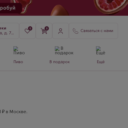
еки
0
0
Связаться с нами
8, к. 3
Пиво
В подарок
Ещё
 ₽ в Москве.