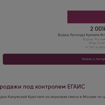
Эта водка идеально подходит для коктейлей, отличный выбо
2 001
Водка Легенда Кремля Фол
Водка
,
Росси
Итар Глоб
Узнать о пост
родажи под контролем ЕГАИС
дка Калужский Кристалл из зерновая смеси в Москве по це