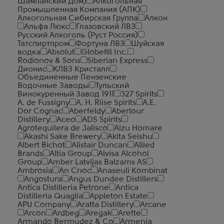
Шампанский Дом)
Алкогольная
Промышленная Компания (АПК)
Алкогольная Сибирская Группа
Алкон
Альфа Люкс
Глазовский ЛВЗ
Русский Алкоголь (Руст Россия)
Татспиртпром
Фортуна ЛВЗ
Шуйская
водка
Absolut
Globefill Inc.
Rodionov & Sons
Siberian Express
Дионис
КЛВЗ Кристалл
Объединенные Пензенские
Водочные Заводы
Тульский
Винокуренный Завод 1911
327 Spirits
A. de Fussigny
A. H. Riise Spirits
A.E.
Dor Cognac
Aberfeldy
Aberlour
Distillery
Aceo
ADS Spirits
Agrotequilera de Jalisco
Aizu Homare
Akashi Sake Brewery
Akita Seishu
Albert Bichot
Alistair Duncan
Allied
Brands
Altia Group
Alvisa Alcohol
Group
Amber Latvijas Balzams AS
Ambrosia
An Cnoc
Anaseuli Kombinat
Angostura
Angus Dundee Distillers
Antica Distilleria Petrone
Antica
Distilleria Quaglia
Appleton Estate
APU Company
Aratta Distillery
Arcane
Arcon
Ardbeg
Aregak
Arette
Armando Bermudez & Co
Armenia