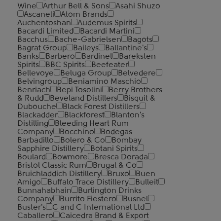
Wine
Arthur Bell & Sons
Asahi Shuzo
Ascaneli
Atom Brands
Auchentoshan
Audemus Spirits
Bacardi Limited
Bacardi Martini
Bacchus
Bache-Gabrielsen
Bagots
Bagrat Group
Baileys
Ballantine's
Banks
Barbero
Bardinet
Bareksten
Spirits
BBC Spirits
Beefeater
Bellevoye
Beluga Group
Belvedere
Belvingroup
Beniamino Maschio
Benriach
Bepi Tosolini
Berry Brothers
& Rudd
Beveland Distillers
Bisquit &
Dubouche
Black Forest Distillers
Blackadder
Blackforest
Blanton's
Distilling
Bleeding Heart Rum
Company
Bocchino
Bodegas
Barbadillo
Bolero & Co
Bombay
Sapphire Distillery
Botani Spirits
Boulard
Bowmore
Bresca Dorada
Bristol Classic Rum
Brugal & Co
Bruichladdich Distillery
Bruxo
Buen
Amigo
Buffalo Trace Distillery
Bulleit
Bunnahabhain
Burlington Drinks
Company
Burrito Fiestero
Busnel
Buster's
C and C International Ltd
Caballero
Caicedra Brand & Export