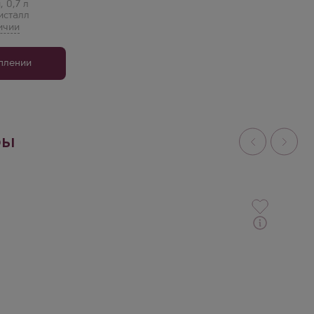
я
,
0,7 л
исталл
уплении
ры