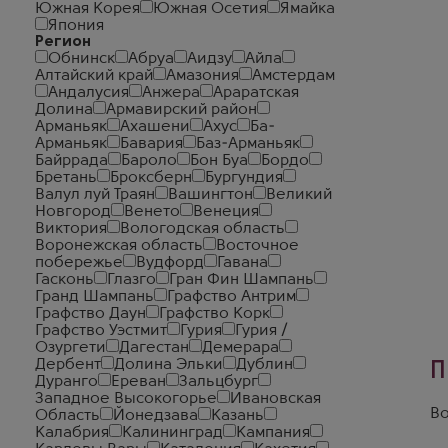
Южная Корея
Южная Осетия
Ямайка
Япония
Регион
Обнинск
Абруа
Аидзу
Айла
Алтайский край
Амазония
Амстердам
Андалусия
Анжера
Араратская
Долина
Армавирский район
Арманьяк
Ахашени
Ахус
Ба-
Арманьяк
Бавария
Баз-Арманьяк
Байррада
Бароло
Бон Буа
Бордо
Бретань
Броксберн
Бургундия
Валул луй Траян
Вашингтон
Великий
Новгород
Венето
Венеция
Виктория
Вологодская область
Воронежская область
Восточное
побережье
Вудфорд
Гавана
Гасконь
Глазго
Гран Фин Шампань
Гранд Шампань
Графство Антрим
Графство Даун
Графство Корк
Графство Уэстмит
Гурия
Гурия /
Озургети
Дагестан
Демерара
Дербент
Долина Эльки
Дублин
П
Дуранго
Ереван
Зальцбург
Западное Высокогорье
Ивановская
Во
Область
Йонедзава
Казань
Калабрия
Калининград
Кампания