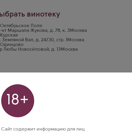
ыбрать винотеку
 Октябрьское Поле
-кт Маршала Жукова, д. 78, к. 3
Москва
 Курская
. Земляной Вал, д. 24/30, стр. 1
Москва
 Одинцово
р Любы Новосёловой, д. 13
Москва
18+
Сайт содержит информацию для лиц