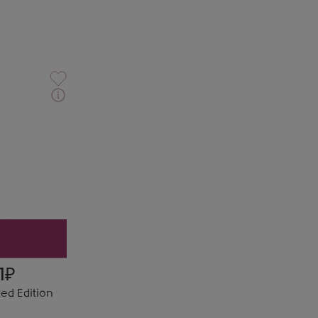
шн
1
ted Edition