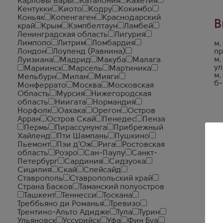
Карловы Вары
Каталония
Кахетия
Кентукки
Киото
Кодру
Кокимбо
Коньяк
Копенгаген
Краснодарский
В
край
Крым
Кэмпбелтаун
Ламбей
Ленинградская область
Лигурия
Лимпопо
Литрим
Ломбардия
м.
Лондон
Лоуленд (Равнина)
пр
м.
Луизиана
Мадрид
Макуба
Малага
ул
Мариинск
Марсель
Мартиника
м.
Мельбурн
Милан
Мияги
б-
Монферрато
Москва
Московская
Область
Мурсия
Нижегородская
область
Ниигата
Нормандия
Норфолк
Оахака
Орегон
Остров
Арран
Остров Скай
Пенедес
Пенза
Пермь
Пирассунунга
Прибрежный
Хайленд
Пти Шампань
Пушкино
Пьемонт
Пэи д'Ож
Рига
Ростовская
область
Роэро
Сан-Паулу
Санкт-
Петербург
Сардиния
Сидзуока
Сицилия
Скай
Спейсайд
Ставрополь
Ставропольский край
Страна Басков
Таманский полуостров
Ташкент
Теннесси
Тоскана
Треббьяно ди Романья
Тревизо
Трентино-Альто Адидже
Тула
Турин
Ульяновск
Уссурийск
Уфа
Фин Буа