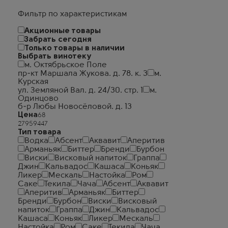
Фильтр по характеристикам
Акционные товары
Забрать сегодня
Только товары в наличии
Выбрать винотеку
м. Октябрьское Поле
пр-кт Маршала Жукова. д. 78. к. 3
м.
Курская
ул. Земляной Вал. д. 24/30. стр. 1
м.
Одинцово
б-р Любы Новосёловой. д. 13
Цена
Тип товара
Водка
Абсент
Аквавит
Аперитив
Арманьяк
Биттер
Бренди
Бурбон
Виски
Висковый напиток
Граппа
Джин
Кальвадос
Кашаса
Коньяк
Ликер
Мескаль
Настойка
Ром
Саке
Текила
Чача
Абсент
Аквавит
Аперитив
Арманьяк
Биттер
Бренди
Бурбон
Виски
Висковый
напиток
Граппа
Джин
Кальвадос
Кашаса
Коньяк
Ликер
Мескаль
Настойка
Ром
Саке
Текила
Чача