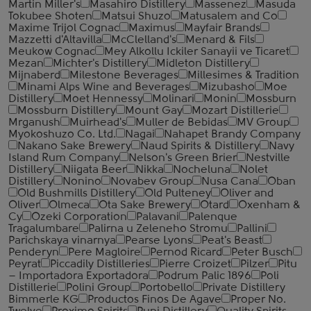
Martin Miller's
Masahiro Distillery
Massenez
Masuda
Tokubee Shoten
Matsui Shuzo
Matusalem and Co
Maxime Trijol Cognac
Maximus
Mayfair Brands
Mazzetti d'Altavilla
McClelland's
Menard & Fils
Meukow Cognac
Mey Alkollu Ickiler Sanayii ve Ticaret
Mezan
Michter's Distillery
Midleton Distillery
Mijnaberd
Milestone Beverages
Millesimes & Tradition
Minami Alps Wine and Beverages
Mizubasho
Moe
Distillery
Moet Hennessy
Molinari
Monin
Mossburn
Mossburn Distillery
Mount Gay
Mozart Distillerie
Mrganush
Muirhead's
Muller de Bebidas
MV Group
Myokoshuzo Co. Ltd.
Nagai
Nahapet Brandy Company
Nakano Sake Brewery
Naud Spirits & Distillery
Navy
Island Rum Company
Nelson's Green Brier
Nestville
Distillery
Niigata Beer
Nikka
Nocheluna
Nolet
Distillery
Nonino
Novabev Group
Nusa Cana
Oban
Old Bushmills Distillery
Old Pulteney
Oliver and
Oliver
Olmeca
Ota Sake Brewery
Otard
Oxenham &
Cy
Ozeki Corporation
Palavani
Palenque
Tragalumbare
Palirna u Zeleneho Stromu
Pallini
Parichskaya vinarnya
Pearse Lyons
Peat's Beast
Penderyn
Pere Magloire
Pernod Ricard
Peter Busch
Peyrat
Piccadily Distilleries
Pierre Croizet
Pilzer
Pitu
– Importadora Exportadora
Podrum Palic 1896
Poli
Distillerie
Polini Group
Portobello
Private Distillery
Bimmerle KG
Productos Finos De Agave
Proper No.