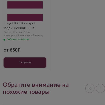
Забрать сегодня
Водка
Kizlyar cognac distillery
Kizlyarka Traditional
Производитель
Кизлярский коньячный
завод
Бренд
Водка ККЗ Кизлярка
Кизлярка
Традиционная 0.5 л
Регион
Водка
Дагестан
,
Россия
,
0,5 л
Кизлярский коньячный завод
Тимур Б.
Забрать сегодня
Кизлярка
Традиционная —
отличная
виноградная водка.
от 850
Аромат винограда
легкий, заходит
очень мягко.
В корзину
Обратите внимание на
похожие товары