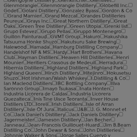
Glengoyne Distillery
Glenkinchie
Glenlivet
Glenmorangie
Glenmorangie Distillery
Globefill Inc.
Godet
Golani Distillery
Gonzalez Byass
Gordon & Co
Grand Marnier
Grand Mezcal
Grandes Distilleries
Peureux
Grays Inc.
Great Northern Distillery
Great
Oaks
Green Tree Distillery
Green Utopia
Grenki list
Grupo Estevez
Grupo Pellas
Gruppo Montenegro
Guillon Painturaud
GVMT Group
Hakuro
Hakushika
Tatsuuma Honke Shuzo
Hakutsuru Sake Brewing
Halewood
Hamada
Hamburg Distilling Company
Handelshof NF & MS
Hardy
Hart Brothers
Havana
Club
Hayman Distillers
Heaven Hill Distilleries
Henri
Mounier
Heritiers Crassous de Medeuil
Herradura
Hibernia Distillers
Highland Distillers
Highland Park
Highland Queen
Hinch Distillery
Hitejinro
Hokusetsu
Shuzo
Hot Irishman/Walsh Whiskey
I.Distilling & Co
Ian Macleod Distillers
IBC Bottling Company
Illva
Saronno Group
Imayo Tsukasa
Inata Honten
Industria Licorera de Caldas
Industria Licorera
Quezalteca
Inis Tine Uisce Teoranta
Inver House
Distillers LTD
Ioreli
Irish Distillers
Isle of Arran
Distillery
Isle Of Jura
Italicus
J&B
J. G. Monnet et
Co
Jack Daniel's Distillery
Jack Daniels Distillery
Jagermeister
Jameson Distillery
Jan Becher
Janneau
Jean-Francois Guillouet-Huard
Jim B.Beam
Distilling Co
John Dewar & Sons
John Distilleries
Johnnie Walker & Sons
Jorge Salles Cuervo y