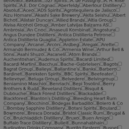
БелАлко
Викалк
327 Spirits
A. de Fussigny
A. H. Riise
Spirits
A.E. Dor Cognac
Aberfeldy
Aberlour Distillery
Absolut
Aceo
ADS Spirits
Agrotequilera de Jalisco
Aizu Homare
Akashi Sake Brewery
Akita Seishu
Albert
Bichot
Alistair Duncan
Allied Brands
Altia Group
Alvisa Alcohol Group
Amber Latvijas Balzams AS
Ambrosia
An Cnoc
Anaseuli Kombinat
Angostura
Angus Dundee Distillers
Antica Distilleria Petrone
Antica Distilleria Quaglia
Appleton Estate
APU
Company
Arcane
Arcon
Ardbeg
Aregak
Arette
Armando Bermudez & Co
Armenia Wine
Arthur Bell &
Sons
Asahi Shuzo
Ascaneli
Atom Brands
Auchentoshan
Audemus Spirits
Bacardi Limited
Bacardi Martini
Bacchus
Bache-Gabrielsen
Bagots
Bagrat Group
Baileys
Ballantine's
Banks
Barbero
Bardinet
Bareksten Spirits
BBC Spirits
Beefeater
Bellevoye
Beluga Group
Belvedere
Belvingroup
Beniamino Maschio
Benriach
Bepi Tosolini
Berry
Brothers & Rudd
Beveland Distillers
Bisquit &
Dubouche
Black Forest Distillers
Blackadder
Blackforest
Blanton's Distilling
Bleeding Heart Rum
Company
Bocchino
Bodegas Barbadillo
Bolero & Co
Bombay Sapphire Distillery
Botani Spirits
Boulard
Bowmore
Bresca Dorada
Bristol Classic Rum
Brugal &
Co
Bruichladdich Distillery
Bruxo
Buen Amigo
Buffalo Trace Distillery
Bulleit
Bunnahabhain
Burlington Drinks Company
Burrito Fiestero
Busnel