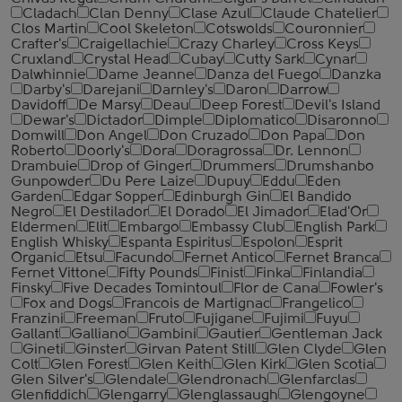
Cladach
Clan Denny
Clase Azul
Claude Chatelier
Clos Martin
Cool Skeleton
Cotswolds
Couronnier
Crafter's
Craigellachie
Crazy Charley
Cross Keys
Cruxland
Crystal Head
Cubay
Cutty Sark
Cynar
Dalwhinnie
Dame Jeanne
Danza del Fuego
Danzka
Darby's
Darejani
Darnley's
Daron
Darrow
Davidoff
De Marsy
Deau
Deep Forest
Devil's Island
Dewar's
Dictador
Dimple
Diplomatico
Disaronno
Domwill
Don Angel
Don Cruzado
Don Papa
Don
Roberto
Doorly's
Dora
Doragrossa
Dr. Lennon
Drambuie
Drop of Ginger
Drummers
Drumshanbo
Gunpowder
Du Pere Laize
Dupuy
Eddu
Eden
Garden
Edgar Sopper
Edinburgh Gin
El Bandido
Negro
El Destilador
El Dorado
El Jimador
Elad'Or
Eldermen
Elit
Embargo
Embassy Club
English Park
English Whisky
Espanta Espiritus
Espolon
Esprit
Organic
Etsu
Facundo
Fernet Antico
Fernet Branca
Fernet Vittone
Fifty Pounds
Finist
Finka
Finlandia
Finsky
Five Decades Tomintoul
Flor de Cana
Fowler's
Fox and Dogs
Francois de Martignac
Frangelico
Franzini
Freeman
Fruto
Fujigane
Fujimi
Fuyu
Gallant
Galliano
Gambini
Gautier
Gentleman Jack
Gineti
Ginster
Girvan Patent Still
Glen Clyde
Glen
Colt
Glen Forest
Glen Keith
Glen Kirk
Glen Scotia
Glen Silver's
Glendale
Glendronach
Glenfarclas
Glenfiddich
Glengarry
Glenglassaugh
Glengoyne