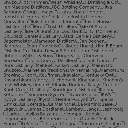
Shuzo
Hot Irishman/Walsh Whiskey
I.Distilling & Co
Ian Macleod Distillers
IBC Bottling Company
Illva
Saronno Group
Imayo Tsukasa
Inata Honten
Industria Licorera de Caldas
Industria Licorera
Quezalteca
Inis Tine Uisce Teoranta
Inver House
Distillers LTD
Ioreli
Irish Distillers
Isle of Arran
Distillery
Isle Of Jura
Italicus
J&B
J. G. Monnet et
Co
Jack Daniel's Distillery
Jack Daniels Distillery
Jagermeister
Jameson Distillery
Jan Becher
Janneau
Jean-Francois Guillouet-Huard
Jim B.Beam
Distilling Co
John Dewar & Sons
John Distilleries
Johnnie Walker & Sons
Jorge Salles Cuervo y
Sucesores
Jose Cuervo Distillery
Joseph Cartron
Jura Distillery
Kahlua
Kaikyo Distillery
Kaiun Doi
Shuzojo
Kakhetian Traditional Winemaking
Kamotsuru
Brewing
Kaori
Kauffman
Kavalan
Kentucky Owl
Khvanchkara Winery
Kilchoman
Kinahan's
Kinahan's
Irish Whiskey Limited
Kitaoka Honten
Kitaya Co. Ltd.
Knob Creek Distillery
Knockando Distillery
Kojima
Sohonten
Kumesen Syuzou
Kvareli Cellar
KWV
Kyoya Distillery
Kyro
L'Heritier-Guyot
l'Or Special
Drinks
La Cofradia
La Malinche
La Martiniquaise
Lagavulin
Lamas Destilaria
Lambay
Langs
Laphroaig
Larios
Latvijas Balzams
Lecompte
Ledaig
Legendario
Les Bienheureux
Les Grands Chais de
France
LeVecke
Lheraud Cognac
Licorera Cihuatan