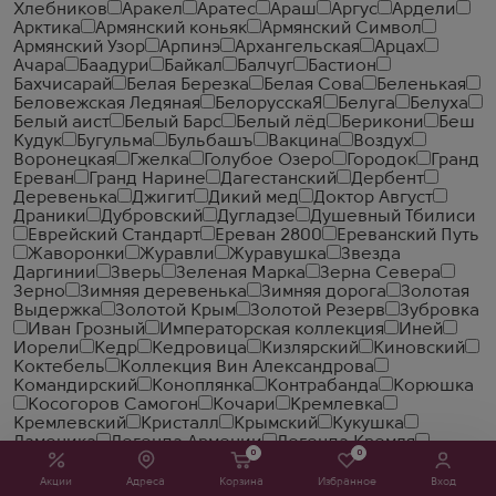
Хлебников
Аракел
Аратес
Араш
Аргус
Ардели
Арктика
Армянский коньяк
Армянский Символ
Армянский Узор
Арпинэ
Архангельская
Арцах
Ачара
Баадури
Байкал
Балчуг
Бастион
Бахчисарай
Белая Березка
Белая Сова
Беленькая
Беловежская Ледяная
БелорусскаЯ
Белуга
Белуха
Белый аист
Белый Барс
Белый лёд
Берикони
Беш
Кудук
Бугульма
Бульбашъ
Вакцина
Воздух
Воронецкая
Гжелка
Голубое Озеро
Городок
Гранд
Ереван
Гранд Нарине
Дагестанский
Дербент
Деревенька
Джигит
Дикий мед
Доктор Август
Драники
Дубровский
Дугладзе
Душевный Тбилиси
Еврейский Стандарт
Ереван 2800
Ереванский Путь
Жаворонки
Журавли
Журавушка
Звезда
Даргинии
Зверь
Зеленая Марка
Зерна Севера
Зерно
Зимняя деревенька
Зимняя дорога
Золотая
Выдержка
Золотой Крым
Золотой Резерв
Зубровка
Иван Грозный
Императорская коллекция
Иней
Иорели
Кедр
Кедровица
Кизлярский
Киновский
Коктебель
Коллекция Вин Александрова
Командирский
Коноплянка
Контрабанда
Корюшка
Косогоров Самогон
Кочари
Кремлевка
Кремлевский
Кристалл
Крымский
Кукушка
Ламоника
Легенда Армении
Легенда Кремля
0
0
Лезгинка
Лесная Мороша
Мамонт
Маруся
Медная
лошадка
Методъ
Мурава
Муш
Мягков
Налибоки
Акции
Адреса
Корзина
Избранное
Вход