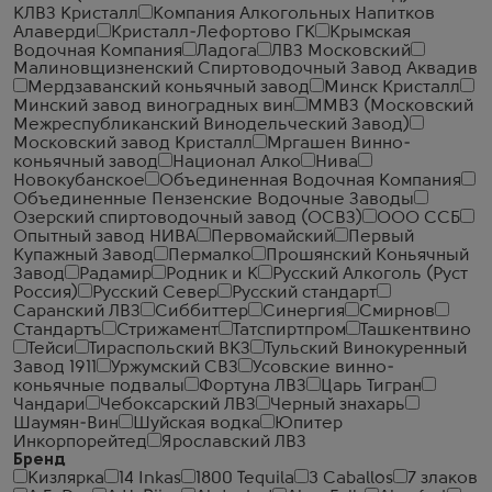
КЛВЗ Кристалл
Компания Алкогольных Напитков
Алаверди
Кристалл-Лефортово ГК
Крымская
Водочная Компания
Ладога
ЛВЗ Московский
Малиновщизненский Спиртоводочный Завод Аквадив
Мердзаванский коньячный завод
Минск Кристалл
Минский завод виноградных вин
ММВЗ (Московский
Межреспубликанский Винодельческий Завод)
Московский завод Кристалл
Мргашен Винно-
коньячный завод
Национал Алко
Нива
Новокубанское
Объединенная Водочная Компания
Объединенные Пензенские Водочные Заводы
Озерский спиртоводочный завод (ОСВЗ)
ООО ССБ
Опытный завод НИВА
Первомайский
Первый
Купажный Завод
Пермалко
Прошянский Коньячный
Завод
Радамир
Родник и К
Русский Алкоголь (Руст
Россия)
Русский Север
Русский стандарт
Саранский ЛВЗ
Сиббиттер
Синергия
Смирнов
Стандартъ
Стрижамент
Татспиртпром
Ташкентвино
Тейси
Тираспольский ВКЗ
Тульский Винокуренный
Завод 1911
Уржумский СВЗ
Усовские винно-
коньячные подвалы
Фортуна ЛВЗ
Царь Тигран
Чандари
Чебоксарский ЛВЗ
Черный знахарь
Шаумян-Вин
Шуйская водка
Юпитер
Инкорпорейтед
Ярославский ЛВЗ
Бренд
Кизлярка
14 Inkas
1800 Tequila
3 Caballos
7 злаков