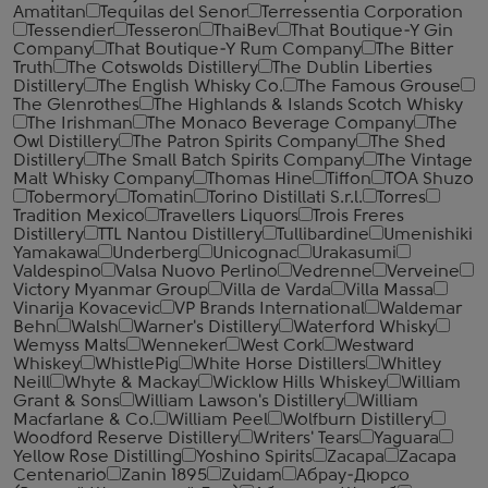
Amatitan
Tequilas del Senor
Terressentia Corporation
Tessendier
Tesseron
ThaiBev
That Boutique-Y Gin
Company
That Boutique-Y Rum Company
The Bitter
Truth
The Cotswolds Distillery
The Dublin Liberties
Distillery
The English Whisky Co.
The Famous Grouse
The Glenrothes
The Highlands & Islands Scotch Whisky
The Irishman
The Monaco Beverage Company
The
Owl Distillery
The Patron Spirits Company
The Shed
Distillery
The Small Batch Spirits Company
The Vintage
Malt Whisky Company
Thomas Hine
Tiffon
TOA Shuzo
Tobermory
Tomatin
Torino Distillati S.r.l.
Torres
Tradition Mexico
Travellers Liquors
Trois Freres
Distillery
TTL Nantou Distillery
Tullibardine
Umenishiki
Yamakawa
Underberg
Unicognac
Urakasumi
Valdespino
Valsa Nuovo Perlino
Vedrenne
Verveine
Victory Myanmar Group
Villa de Varda
Villa Massa
Vinarija Kovacevic
VP Brands International
Waldemar
Behn
Walsh
Warner's Distillery
Waterford Whisky
Wemyss Malts
Wenneker
West Cork
Westward
Whiskey
WhistlePig
White Horse Distillers
Whitley
Neill
Whyte & Mackay
Wicklow Hills Whiskey
William
Grant & Sons
William Lawson's Distillery
William
Macfarlane & Co.
William Peel
Wolfburn Distillery
Woodford Reserve Distillery
Writers' Tears
Yaguara
Yellow Rose Distilling
Yoshino Spirits
Zacapa
Zacapa
Centenario
Zanin 1895
Zuidam
Абрау-Дюрсо