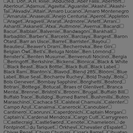
A.E. Dor
A.H. Riise
Abducted
Aber Falls
Aberfort
Aberlour
Adamus
Agavita
Aguanile
Akashi
Akashi-
Tai
Akvadiv
Altair
Amaro Lucano
Amaro Montenegro
Amarula
Anaseuli
Anejo Centuria
Aperol
Appleton
Araget
Aragveli
Ararat
Ardmore
Arlett
Arran
Ashanti
Askaneli
Atxa
Aultmore
Averna
Bacardi
Bacur
Balblair
Balvenie
Bandwagon
Bankhall
Barbadillo
Barber's
Barcelo
Barclays
Bargest
Baron
Otard
Barr an Uisce
Barrel
Barrister
Bayou
Beaulieu
Beaver's Dram
Becherovka
Bee Gin
Belgian Owl
Bell's
Beluga Noble
Ben Lomond
Benster's
Benten Musume
Benvenuti Nocino
Bergia
Beringoff
Berkshire
Bickens
Bionica
Black & White
Black Beast
Black Bottle
Black Bull
Black Label
Black Ram
Blanton's
Blavod
Blend 285
Bloom
Blue
Label
Blue Seal
Bocharov Ruchey
Bold Thady
Bols
Bols Genever
Bombay Sapphire
Borghetti
Bosford
Botran
Bottega
Botucal
Braes of Glenlivet
Branca
Menta
Brenne
Bristoll's
Broom
Brugal
Buffalo Bill
Buffalo Trace
Bulldog
Burned Barrel
Bushmills
Buton
Maraschino
Cachaca 51
Caisteal Chamuis
Calenter
Campo Azul
Canaima
Canerock
Canoubier
Cantinero
Caorunn
Caperdonich
Captain Morgan
Captain's
Cardenal Mendoza
Cargo Cult
Carrygreen
Castlecraig
CastleSword
Cenote
Chameleon
de
Fontpinot
du Tariquet
Orkhevi
Chevalier d'Espalet
Chivas Regal
Chum Churum
Cigar's Barrel
Cihuatan