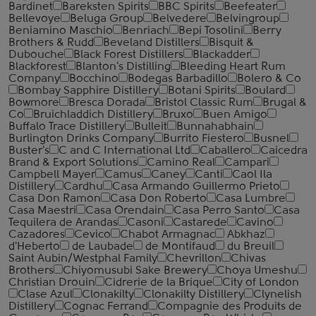
Bardinet
Bareksten Spirits
BBC Spirits
Beefeater
Bellevoye
Beluga Group
Belvedere
Belvingroup
Beniamino Maschio
Benriach
Bepi Tosolini
Berry
Brothers & Rudd
Beveland Distillers
Bisquit &
Dubouche
Black Forest Distillers
Blackadder
Blackforest
Blanton's Distilling
Bleeding Heart Rum
Company
Bocchino
Bodegas Barbadillo
Bolero & Co
Bombay Sapphire Distillery
Botani Spirits
Boulard
Bowmore
Bresca Dorada
Bristol Classic Rum
Brugal &
Co
Bruichladdich Distillery
Bruxo
Buen Amigo
Buffalo Trace Distillery
Bulleit
Bunnahabhain
Burlington Drinks Company
Burrito Fiestero
Busnel
Buster's
C and C International Ltd
Caballero
Caicedra
Brand & Export Solutions
Camino Real
Campari
Campbell Mayer
Camus
Caney
Canti
Caol Ila
Distillery
Cardhu
Casa Armando Guillermo Prieto
Casa Don Ramon
Casa Don Roberto
Casa Lumbre
Casa Maestri
Casa Orendain
Casa Perro Santo
Casa
Tequilera de Arandas
Casoni
Castarede
Cavino
Cazadores
Cevico
Chabot Armagnac
Abkhaz
d'Heberto
de Laubade
de Montifaud
du Breuil
Saint Aubin/Westphal Family
Chevrillon
Chivas
Brothers
Chiyomusubi Sake Brewery
Choya Umeshu
Christian Drouin
Cidrerie de la Brique
City of London
Clase Azul
Clonakilty
Clonakilty Distillery
Clynelish
Distillery
Cognac Ferrand
Compagnie des Produits de