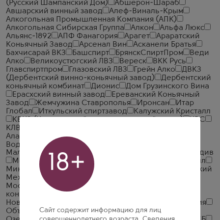
(Русский Шампанский Дом)
Абшерон-Шараб
Авшарский винный завод
Алеф-Виналь-Крым
Алкогольная Промышленная Компания (АПК)
Алкогольная Сибирская Группа
Алкон
Альфа Люкс
Альянс-1892
АПФ Фанагория
Арагет
Араратский
Коньячный Завод
Арсенал Вин
Асканели Братья
Бахчисарай ВКЗ
Башспирт
БрянскСпиртПром
Веди
Алко
Великоустюгский ЛВЗ
Вереск
ВКК Русь
Главспиртпром
Глазовский ЛВЗ
Грейн Алко
ДВКЗ
(Дербентский винно-коньячный завод)
Дербентский
коньячный комбинат
Дионис
Дом Грузинского Вина
Ерасхский винный завод
Ереванский Коньячный
Завод
Жемчужина Ставрополья
Иронсан
Итар
Глобал
Иткульский спиртзавод
Калужский Кристалл
КВКЗ (Коломенский винно-коньячный завод)
КВС
КЛВЗ Кристалл
Компания Алкогольных Напитков
Алаверди
Кристалл-Лефортово ГК
Крымская
Водочная Компания
Ладога
ЛВЗ Московский
Малиновщизненский Спиртоводочный Завод Аквадив
18+
Мердзаванский коньячный завод
Минск Кристалл
Минский завод виноградных вин
ММВЗ (Московский
Межреспубликанский Винодельческий Завод)
Московский завод Кристалл
Мргашен Винно-
коньячный завод
Национал Алко
Нива
Новокубанское
Объединенная Водочная Компания
Сайт содержит информацию для лиц
Объединенные Пензенские Водочные Заводы
Озерский спиртоводочный завод (ОСВЗ)
совершеннолетнего возраста. Сведения,
ООО ССБ