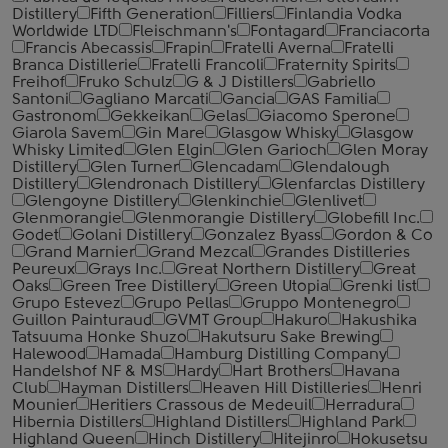
Distillery
Fifth Generation
Filliers
Finlandia Vodka
Worldwide LTD
Fleischmann's
Fontagard
Franciacorta
Francis Abecassis
Frapin
Fratelli Averna
Fratelli
Branca Distillerie
Fratelli ‎Francoli
Fraternity Spirits
Freihof
Fruko Schulz
G & J Distillers
Gabriello
Santoni
Gagliano Marcati
Gancia
GAS Familia
Gastronom
Gekkeikan
Gelas
Giacomo Sperone
Giarola Savem
Gin Mare
Glasgow Whisky
Glasgow
Whisky Limited
Glen Elgin
Glen Garioch
Glen Moray
Distillery
Glen Turner
Glencadam
Glendalough
Distillery
Glendronach Distillery
Glenfarclas Distillery
Glengoyne Distillery
Glenkinchie
Glenlivet
Glenmorangie
Glenmorangie Distillery
Globefill Inc.
Godet
Golani Distillery
Gonzalez Byass
Gordon & Co
Grand Marnier
Grand Mezcal
Grandes Distilleries
Peureux
Grays Inc.
Great Northern Distillery
Great
Oaks
Green Tree Distillery
Green Utopia
Grenki list
Grupo Estevez
Grupo Pellas
Gruppo Montenegro
Guillon Painturaud
GVMT Group
Hakuro
Hakushika
Tatsuuma Honke Shuzo
Hakutsuru Sake Brewing
Halewood
Hamada
Hamburg Distilling Company
Handelshof NF & MS
Hardy
Hart Brothers
Havana
Club
Hayman Distillers
Heaven Hill Distilleries
Henri
Mounier
Heritiers Crassous de Medeuil
Herradura
Hibernia Distillers
Highland Distillers
Highland Park
Highland Queen
Hinch Distillery
Hitejinro
Hokusetsu