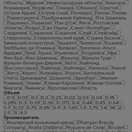
Область
Мурсия
Нижегородская область
Ниигата
Нормандия
Норфолк
Оахака
Обнинск
Орегон
Остров Арран
Остров Скай
Пенедес
Пенза
Пермь
Пирассунунга
Прибрежный Хайленд
Пти Шампань
Пушкино
Пьемонт
Пэи д'Ож
Рига
Ростовская
область
Роэро
Сан-Паулу
Санкт-Петербург
Сардиния
Сидзуока
Сицилия
Скай
Спейсайд
Ставрополь
Ставропольский край
Страна Басков
Таманский полуостров
Ташкент
Теннесси
Тоскана
Треббьяно ди Романья
Тревизо
Трентино-Альто
Адидже
Тула
Турин
Ульяновск
Уссурийск
Уфа
Фин Буа
Фин Шампань
Фриули
Фриули Грав
Фриули-Венеция-Джулия
Хёго
Хайленд
(Высокогорье)
Хайлэнд
Хайлэндс
Халиско
Ханой
Хего
Херес
Хоккайдо
Хонсю
Центральный
Отаго
Цинандали
Шаранта
Эдинбург
Эмилия-
Романья
Эхиме
Южная Каролина
Южная Осетия
Ямагата
Яманаси
Ярославская Область
Объем
0.5
0.05
0.1
0.2
0.25
0.02
0.03
0.04
0.18
0.285
0.3
0.35
0.36
0.375
0.4
0.44
0.45
0.64
0.7
0.72
0.75
0.85
0.9
1
1.45
1.5
1.75
1.8
18
2
2.5
3
4.5
Производитель
Кизлярский коньячный завод
Ohanyan Brandy
Company
Aratta Distillery
Pisquera de Chile
Roullet