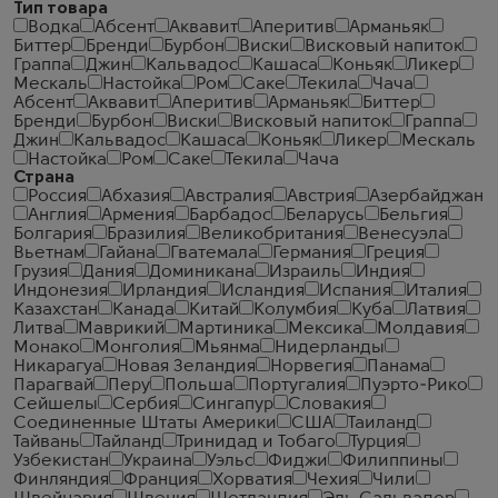
Тип товара
Водка
Абсент
Аквавит
Аперитив
Арманьяк
Биттер
Бренди
Бурбон
Виски
Висковый напиток
Граппа
Джин
Кальвадос
Кашаса
Коньяк
Ликер
Мескаль
Настойка
Ром
Саке
Текила
Чача
Абсент
Аквавит
Аперитив
Арманьяк
Биттер
Бренди
Бурбон
Виски
Висковый напиток
Граппа
Джин
Кальвадос
Кашаса
Коньяк
Ликер
Мескаль
Настойка
Ром
Саке
Текила
Чача
Страна
Россия
Абхазия
Австралия
Австрия
Азербайджан
Англия
Армения
Барбадос
Беларусь
Бельгия
Болгария
Бразилия
Великобритания
Венесуэла
Вьетнам
Гайана
Гватемала
Германия
Греция
Грузия
Дания
Доминикана
Израиль
Индия
Индонезия
Ирландия
Исландия
Испания
Италия
Казахстан
Канада
Китай
Колумбия
Куба
Латвия
Литва
Маврикий
Мартиника
Мексика
Молдавия
Монако
Монголия
Мьянма
Нидерланды
Никарагуа
Новая Зеландия
Норвегия
Панама
Парагвай
Перу
Польша
Португалия
Пуэрто-Рико
Сейшелы
Сербия
Сингапур
Словакия
Соединенные Штаты Америки
США
Таиланд
Тайвань
Тайланд
Тринидад и Тобаго
Турция
Узбекистан
Украина
Уэльс
Фиджи
Филиппины
Финляндия
Франция
Хорватия
Чехия
Чили