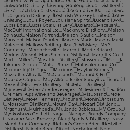
Licorera De Nicaragua
Licores de Guatemala
Lillet
Linkwood Distillery
Liuyang Goalong Liquor Distillery
Liviko
Loch Lomond Group
Locomotive 103
Lombard
Longmorn Distillery
Lost Irish Whiskey Limited
Lotte
Chilsung
Louis Royer
Louisiana Spirits
Lucano 1894
Lucas Bols
Lucas Bols Distillery
Luxardo
Macallan
MacDuff International Ltd
Mackmyra Distillery
Maison
Boinaud
Maison Ferrand
Maison Gautier
Maison
Mauxion
Maison Prunier
Maker's Mark
Makers Mark
Malecon
Mallows Bottling
Malt'b Whiskey
MAP
Company
Marancheville
Marcati
Marie Brizard
Markus Wieser
Mars Shinshu Distillery
Martell & Co
Martin Miller's
Masahiro Distillery
Massenez
Masuda
Tokubee Shoten
Matsui Shuzo
Matusalem and Co
Maxime Trijol Cognac
Maximus
Mayfair Brands
Mazzetti d'Altavilla
McClelland's
Menard & Fils
Meukow Cognac
Mey Alkollu Ickiler Sanayii ve Ticaret
Mezan
Michter's Distillery
Midleton Distillery
Mijnaberd
Milestone Beverages
Millesimes & Tradition
Minami Alps Wine and Beverages
Mizubasho
Moe
Distillery
Moet Hennessy
Molinari
Monin
Mossburn
Mossburn Distillery
Mount Gay
Mozart Distillerie
Mrganush
Muirhead's
Muller de Bebidas
MV Group
Myokoshuzo Co. Ltd.
Nagai
Nahapet Brandy Company
Nakano Sake Brewery
Naud Spirits & Distillery
Navy
Island Rum Company
Nelson's Green Brier
Nestville
Distillery
Niigata Beer
Nikka
Nocheluna
Nolet