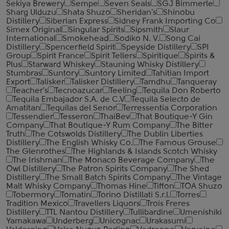
Sekiya Brewery
Sempe
Seven Seals
SGJ Bimmerle
Sharg Ulduzu
Shata Shuzo
Sheridan's
Shinobu
Distillery
Siberian Express
Sidney Frank Importing Co
Simex Original
Singular Spirits
Sipsmith
Slaur
International
Smokehead
Sodiko N. V.
Song Cai
Distillery
Spencerfield Spirit
Speyside Distillery
SPI
Group
Spirit France
Spirit Tellers
Spiritique
Spirits &
Plus
Starward Whiskey
Stauning Whisky Distillery
Stumbras
Suntory
Suntory Limited
Tahitian Import
Export
Talisker
Talisker Distillery
Tamdhu
Tanqueray
Teacher's
Tecnoazucar
Teeling
Tequila Don Roberto
Tequila Embajador S.A. de C.V
Tequila Selecto de
Amatitan
Tequilas del Senor
Terressentia Corporation
Tessendier
Tesseron
ThaiBev
That Boutique-Y Gin
Company
That Boutique-Y Rum Company
The Bitter
Truth
The Cotswolds Distillery
The Dublin Liberties
Distillery
The English Whisky Co.
The Famous Grouse
The Glenrothes
The Highlands & Islands Scotch Whisky
The Irishman
The Monaco Beverage Company
The
Owl Distillery
The Patron Spirits Company
The Shed
Distillery
The Small Batch Spirits Company
The Vintage
Malt Whisky Company
Thomas Hine
Tiffon
TOA Shuzo
Tobermory
Tomatin
Torino Distillati S.r.l.
Torres
Tradition Mexico
Travellers Liquors
Trois Freres
Distillery
TTL Nantou Distillery
Tullibardine
Umenishiki
Yamakawa
Underberg
Unicognac
Urakasumi