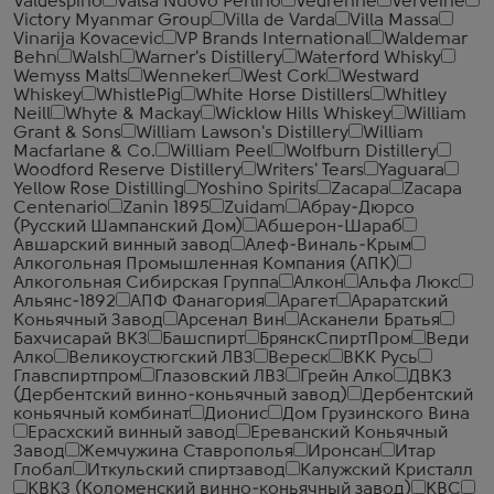
Valdespino
Valsa Nuovo Perlino
Vedrenne
Verveine
Victory Myanmar Group
Villa de Varda
Villa Massa
Vinarija Kovacevic
VP Brands International
Waldemar
Behn
Walsh
Warner's Distillery
Waterford Whisky
Wemyss Malts
Wenneker
West Cork
Westward
Whiskey
WhistlePig
White Horse Distillers
Whitley
Neill
Whyte & Mackay
Wicklow Hills Whiskey
William
Grant & Sons
William Lawson's Distillery
William
Macfarlane & Co.
William Peel
Wolfburn Distillery
Woodford Reserve Distillery
Writers' Tears
Yaguara
Yellow Rose Distilling
Yoshino Spirits
Zacapa
Zacapa
Centenario
Zanin 1895
Zuidam
Абрау-Дюрсо
(Русский Шампанский Дом)
Абшерон-Шараб
Авшарский винный завод
Алеф-Виналь-Крым
Алкогольная Промышленная Компания (АПК)
Алкогольная Сибирская Группа
Алкон
Альфа Люкс
Альянс-1892
АПФ Фанагория
Арагет
Араратский
Коньячный Завод
Арсенал Вин
Асканели Братья
Бахчисарай ВКЗ
Башспирт
БрянскСпиртПром
Веди
Алко
Великоустюгский ЛВЗ
Вереск
ВКК Русь
Главспиртпром
Глазовский ЛВЗ
Грейн Алко
ДВКЗ
(Дербентский винно-коньячный завод)
Дербентский
коньячный комбинат
Дионис
Дом Грузинского Вина
Ерасхский винный завод
Ереванский Коньячный
Завод
Жемчужина Ставрополья
Иронсан
Итар
Глобал
Иткульский спиртзавод
Калужский Кристалл
КВКЗ (Коломенский винно-коньячный завод)
КВС