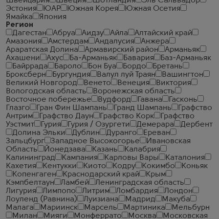
Швейцария
Швеция
Шотландия
Эль Сальвадор
Эстония
ЮАР
Южная Корея
Южная Осетия
Ямайка
Япония
Регион
Дагестан
Абруа
Аидзу
Айла
Алтайский край
Амазония
Амстердам
Андалусия
Анжера
Араратская Долина
Армавирский район
Арманьяк
Ахашени
Ахус
Ба-Арманьяк
Бавария
Баз-Арманьяк
Байррада
Бароло
Бон Буа
Бордо
Бретань
Броксберн
Бургундия
Валул луй Траян
Вашингтон
Великий Новгород
Венето
Венеция
Виктория
Вологодская область
Воронежская область
Восточное побережье
Вудфорд
Гавана
Гасконь
Глазго
Гран Фин Шампань
Гранд Шампань
Графство
Антрим
Графство Даун
Графство Корк
Графство
Уэстмит
Гурия
Гурия / Озургети
Демерара
Дербент
Долина Эльки
Дублин
Дуранго
Ереван
Зальцбург
Западное Высокогорье
Ивановская
Область
Йонедзава
Казань
Калабрия
Калининград
Кампания
Карловы Вары
Каталония
Кахетия
Кентукки
Киото
Кодру
Кокимбо
Коньяк
Копенгаген
Краснодарский край
Крым
Кэмпбелтаун
Ламбей
Ленинградская область
Лигурия
Лимпопо
Литрим
Ломбардия
Лондон
Лоуленд (Равнина)
Луизиана
Мадрид
Макуба
Малага
Мариинск
Марсель
Мартиника
Мельбурн
Милан
Мияги
Монферрато
Москва
Московская