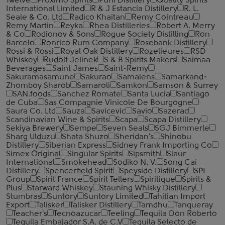
Twelve
Proximo Spirits
Puni Distillery
Quality Spirits
International Limited
R & J Estancia Distillery
R. L.
Seale & Co. Ltd
Radico Khaitan
Remy Cointreau
Remy Martin
Reyka
Rhea Distilleries
Robert A. Merry
& Co
Rodionov & Sons
Rogue Society Distilling
Ron
Barcelo
Ronrico Rum Company
Rosebank Distillery
Rossi & Rossi
Royal Oak Distillery
Rozelieures
RSD
Whiskey
Rudolf Jelinek
S & B Spirits Makers
Saimaa
Beverages
Saint James
Saint-Remy
Sakuramasamune
Sakurao
Samalens
Samarkand-
Zhomboy Sharob
Samaroli
Samkon
Samson & Surrey
SAN.foods
Sanchez Romate
Santa Lucia
Santiago
de Cuba
Sas Compagnie Vinicole De Bourgogne
Saura Co. Ltd
Sauza
Savicevic
Savio
Sazerac
Scandinavian Wine & Spirits
Scapa
Scapa Distillery
Sekiya Brewery
Sempe
Seven Seals
SGJ Bimmerle
Sharg Ulduzu
Shata Shuzo
Sheridan's
Shinobu
Distillery
Siberian Express
Sidney Frank Importing Co
Simex Original
Singular Spirits
Sipsmith
Slaur
International
Smokehead
Sodiko N. V.
Song Cai
Distillery
Spencerfield Spirit
Speyside Distillery
SPI
Group
Spirit France
Spirit Tellers
Spiritique
Spirits &
Plus
Starward Whiskey
Stauning Whisky Distillery
Stumbras
Suntory
Suntory Limited
Tahitian Import
Export
Talisker
Talisker Distillery
Tamdhu
Tanqueray
Teacher's
Tecnoazucar
Teeling
Tequila Don Roberto
Tequila Embajador S.A. de C.V
Tequila Selecto de