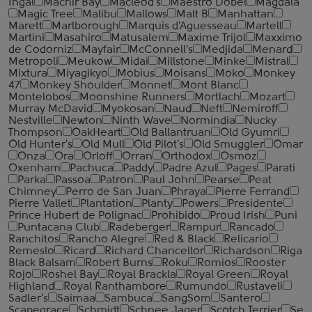
Ingal
Machir Bay
Macleod's
Maestro Dobel
Magdala
Magic Tree
Malibu
Mallows
Malt B
Manhattan
Marett
Marlborough
Marquis d'Aguesseau
Martell
Martini
Masahiro
Matusalem
Maxime Trijol
Maxximo
de Codorniz
Mayfair
McConnell's
Medjida
Menard
Metropoli
Meukow
Midai
Millstone
Minke
Mistral
Mixtura
Miyagikyo
Mobius
Moisans
Moko
Monkey
47
Monkey Shoulder
Monnet
Mont Blanc
Montelobos
Moonshine Runners
Mortlach
Mozart
Murray McDavid
Myokosan
Naud
Neft
Nemiroff
Nestville
Newton
Ninth Wave
Normindia
Nucky
Thompson
OakHeart
Old Ballantruan
Old Gyumri
Old Hunter's
Old Mull
Old Pilot's
Old Smuggler
Omar
Onza
Ora
Orloff
Orran
Orthodox
Osmoz
Oxenham
Pachuca
Paddy
Padre Azul
Pages
Parati
Parka
Passoa
Patron
Paul John
Pearse
Peat
Chimney
Perro de San Juan
Phraya
Pierre Ferrand
Pierre Vallet
Plantation
Planty
Powers
Presidente
Prince Hubert de Polignac
Prohibido
Proud Irish
Puni
Puntacana Club
Radeberger
Rampur
Rancado
Ranchitos
Rancho Alegre
Red & Black
Relicario
Remeslo
Ricard
Richard Chancellor
Richardson
Riga
Black Balsam
Robert Burns
Roku
Romios
Rooster
Rojo
Roshel Bay
Royal Brackla
Royal Green
Royal
Highland
Royal Ranthambore
Rumundo
Rustaveli
Sadler's
Saimaa
Sambuca
SangSom
Santero
Scapegrace
Schmidt
Schnee Jager
Scotch Terrier
Se