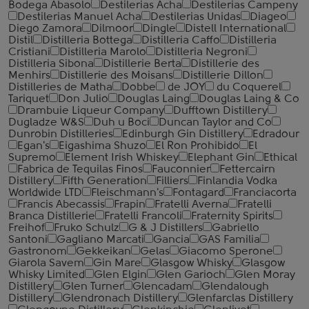
Bodega Abasolo
Destilerias Acha
Destilerias Campeny
Destilerias Manuel Acha
Destilerias Unidas
Diageo
Diego Zamora
Dilmoor
Dingle
Distell International
Distil
Distilleria Bottega
Distilleria Caffo
Distilleria
Cristiani
Distilleria Marolo
Distilleria Negroni
Distilleria Sibona
Distillerie Berta
Distillerie des
Menhirs
Distillerie des Moisans
Distillerie Dillon
Distilleries de Matha
Dobbe
de JOY
du Coquerel
Tariquet
Don Julio
Douglas Laing
Douglas Laing & Co
Drambuie Liqueur Company
Dufftown Distillery
Dugladze W&S
Duh u Boci
Duncan Taylor and Co
Dunrobin Distilleries
Edinburgh Gin Distillery
Edradour
Egan's
Eigashima Shuzo
El Ron Prohibido
El
Supremo
Element Irish Whiskey
Elephant Gin
Ethical
Fabrica de Tequilas Finos
Fauconnier
Fettercairn
Distillery
Fifth Generation
Filliers
Finlandia Vodka
Worldwide LTD
Fleischmann's
Fontagard
Franciacorta
Francis Abecassis
Frapin
Fratelli Averna
Fratelli
Branca Distillerie
Fratelli ‎Francoli
Fraternity Spirits
Freihof
Fruko Schulz
G & J Distillers
Gabriello
Santoni
Gagliano Marcati
Gancia
GAS Familia
Gastronom
Gekkeikan
Gelas
Giacomo Sperone
Giarola Savem
Gin Mare
Glasgow Whisky
Glasgow
Whisky Limited
Glen Elgin
Glen Garioch
Glen Moray
Distillery
Glen Turner
Glencadam
Glendalough
Distillery
Glendronach Distillery
Glenfarclas Distillery