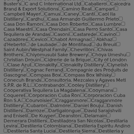
Buster's
C and C International Ltd
Caballero
Caicedra
Brand & Export Solutions
Camino Real
Campari
Campbell Mayer
Camus
Caney
Canti
Caol Ila
Distillery
Cardhu
Casa Armando Guillermo Prieto
Casa Don Ramon
Casa Don Roberto
Casa Lumbre
Casa Maestri
Casa Orendain
Casa Perro Santo
Casa
Tequilera de Arandas
Casoni
Castarede
Cavino
Cazadores
Cevico
Chabot Armagnac
Abkhaz
d'Heberto
de Laubade
de Montifaud
du Breuil
Saint Aubin/Westphal Family
Chevrillon
Chivas
Brothers
Chiyomusubi Sake Brewery
Choya Umeshu
Christian Drouin
Cidrerie de la Brique
City of London
Clase Azul
Clonakilty
Clonakilty Distillery
Clynelish
Distillery
Cognac Ferrand
Compagnie des Produits de
Gascogne
Compass Box
Compass Box Whisky
Conecuh Brands
Consultoria. Mezcales y Agaves Metl
S.P.R. de R.L.
Contrabando
Cooley Distillery
Cooperativa Tequilera La Magdalena
Cooymans
Coquerel
Corporacion Cuba Ron
Corporacion Cuba
Ron S.A.
Courvoisier
Cragganmore
Cragganmore
Distillery
Cubaron
Dalmore
Daniel Bouju
Danish
Distillers
Darroze
Dartigalongue
David Sarajishvili
and Eniseli
De Kuyper
Deanston
Delamain
Demerara Distillers
Destiladora San Nicolas
Destilaria
Levira
Destileria Colombiana
Destileria Espiritu Andino
Destileria Santa Lucia
Destileria Sierra
Destileria y