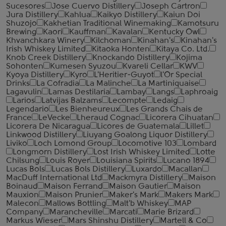
Sucesores
Jose Cuervo Distillery
Joseph Cartron
Jura Distillery
Kahlua
Kaikyo Distillery
Kaiun Doi
Shuzojo
Kakhetian Traditional Winemaking
Kamotsuru
Brewing
Kaori
Kauffman
Kavalan
Kentucky Owl
Khvanchkara Winery
Kilchoman
Kinahan's
Kinahan's
Irish Whiskey Limited
Kitaoka Honten
Kitaya Co. Ltd.
Knob Creek Distillery
Knockando Distillery
Kojima
Sohonten
Kumesen Syuzou
Kvareli Cellar
KWV
Kyoya Distillery
Kyro
L'Heritier-Guyot
l'Or Special
Drinks
La Cofradia
La Malinche
La Martiniquaise
Lagavulin
Lamas Destilaria
Lambay
Langs
Laphroaig
Larios
Latvijas Balzams
Lecompte
Ledaig
Legendario
Les Bienheureux
Les Grands Chais de
France
LeVecke
Lheraud Cognac
Licorera Cihuatan
Licorera De Nicaragua
Licores de Guatemala
Lillet
Linkwood Distillery
Liuyang Goalong Liquor Distillery
Liviko
Loch Lomond Group
Locomotive 103
Lombard
Longmorn Distillery
Lost Irish Whiskey Limited
Lotte
Chilsung
Louis Royer
Louisiana Spirits
Lucano 1894
Lucas Bols
Lucas Bols Distillery
Luxardo
Macallan
MacDuff International Ltd
Mackmyra Distillery
Maison
Boinaud
Maison Ferrand
Maison Gautier
Maison
Mauxion
Maison Prunier
Maker's Mark
Makers Mark
Malecon
Mallows Bottling
Malt'b Whiskey
MAP
Company
Marancheville
Marcati
Marie Brizard
Markus Wieser
Mars Shinshu Distillery
Martell & Co