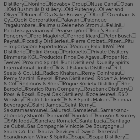
Distillery
Nonino
Novabev Group
Nusa Cana
Oban
Old Bushmills Distillery
Old Pulteney
Oliver and
Oliver
Olmeca
Ota Sake Brewery
Otard
Oxenham &
Cy
Ozeki Corporation
Palavani
Palenque
Tragalumbare
Palirna u Zeleneho Stromu
Pallini
Parichskaya vinarnya
Pearse Lyons
Peat's Beast
Penderyn
Pere Magloire
Pernod Ricard
Peter Busch
Peyrat
Piccadily Distilleries
Pierre Croizet
Pilzer
Pitu
– Importadora Exportadora
Podrum Palic 1896
Poli
Distillerie
Polini Group
Portobello
Private Distillery
Bimmerle KG
Productos Finos De Agave
Proper No.
Twelve
Proximo Spirits
Puni Distillery
Quality Spirits
International Limited
R & J Estancia Distillery
R. L.
Seale & Co. Ltd
Radico Khaitan
Remy Cointreau
Remy Martin
Reyka
Rhea Distilleries
Robert A. Merry
& Co
Rodionov & Sons
Rogue Society Distilling
Ron
Barcelo
Ronrico Rum Company
Rosebank Distillery
Rossi & Rossi
Royal Oak Distillery
Rozelieures
RSD
Whiskey
Rudolf Jelinek
S & B Spirits Makers
Saimaa
Beverages
Saint James
Saint-Remy
Sakuramasamune
Sakurao
Samalens
Samarkand-
Zhomboy Sharob
Samaroli
Samkon
Samson & Surrey
SAN.foods
Sanchez Romate
Santa Lucia
Santiago
de Cuba
Sas Compagnie Vinicole De Bourgogne
Saura Co. Ltd
Sauza
Savicevic
Savio
Sazerac
Scandinavian Wine & Spirits
Scapa
Scapa Distillery