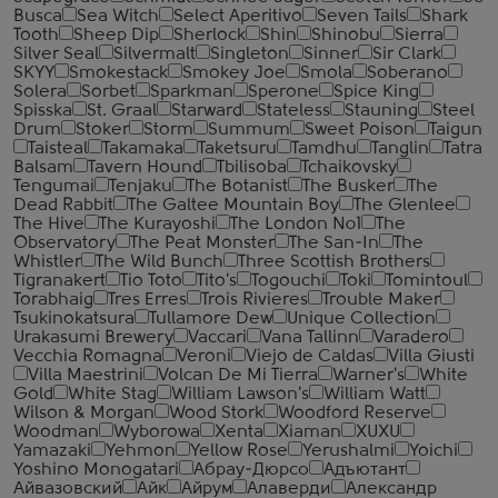
Busca
Sea Witch
Select Aperitivo
Seven Tails
Shark
Tooth
Sheep Dip
Sherlock
Shin
Shinobu
Sierra
Silver Seal
Silvermalt
Singleton
Sinner
Sir Clark
SKYY
Smokestack
Smokey Joe
Smola
Soberano
Solera
Sorbet
Sparkman
Sperone
Spice King
Spisska
St. Graal
Starward
Stateless
Stauning
Steel
Drum
Stoker
Storm
Summum
Sweet Poison
Taigun
Taisteal
Takamaka
Taketsuru
Tamdhu
Tanglin
Tatra
Balsam
Tavern Hound
Tbilisoba
Tchaikovsky
Tengumai
Tenjaku
The Botanist
The Busker
The
Dead Rabbit
The Galtee Mountain Boy
The Glenlee
The Hive
The Kurayoshi
The London №1
The
Observatory
The Peat Monster
The San-In
The
Whistler
The Wild Bunch
Three Scottish Brothers
Tigranakert
Tio Toto
Tito's
Togouchi
Toki
Tomintoul
Torabhaig
Tres Erres
Trois Rivieres
Trouble Maker
Tsukinokatsura
Tullamore Dew
Unique Collection
Urakasumi Brewery
Vaccari
Vana Tallinn
Varadero
Vecchia Romagna
Veroni
Viejo de Caldas
Villa Giusti
Villa Maestrini
Volcan De Mi Tierra
Warner's
White
Gold
White Stag
William Lawson's
William Watt
Wilson & Morgan
Wood Stork
Woodford Reserve
Woodman
Wyborowa
Xenta
Xiaman
XUXU
Yamazaki
Yehmon
Yellow Rose
Yerushalmi
Yoichi
Yoshino Monogatari
Абрау-Дюрсо
Адъютант
Айвазовский
Айк
Айрум
Алаверди
Александр