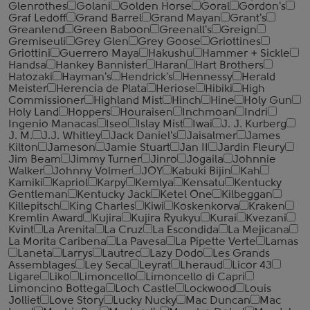
Glenrothes
Golani
Golden Horse
Goral
Gordon's
Graf Ledoff
Grand Barrel
Grand Mayan
Grant's
Greanlend
Green Baboon
Greenall's
Greign
Gremiseuli
Grey Glen
Grey Goose
Griottines
Griottini
Guerrero Maya
Hakushu
Hammer + Sickle
Handsa
Hankey Bannister
Haran
Hart Brothers
Hatozaki
Hayman's
Hendrick's
Hennessy
Herald
Meister
Herencia de Plata
Heriose
Hibiki
High
Commissioner
Highland Mist
Hinch
Hine
Holy Gun
Holy Land
Hoppers
Houraisen
Inchmoan
Indri
Ingenio Manacas
Iseo
Islay Mist
Iwai
J. J. Kurberg
J. M.
J.J. Whitley
Jack Daniel's
Jaisalmer
James
Kilton
Jameson
Jamie Stuart
Jan II
Jardin Fleury
Jim Beam
Jimmy Turner
Jinro
Jogaila
Johnnie
Walker
Johnny Volmer
JOY
Kabuki Bijin
Kah
Kamiki
Kapriol
Karpy
Kemlya
Kensatu
Kentucky
Gentleman
Kentucky Jack
Ketel One
Kilbeggan
Killepitsch
King Charles
Kiwi
Koskenkorva
Kraken
Kremlin Award
Kujira
Kujira Ryukyu
Kurai
Kvezani
Kvint
La Arenita
La Cruz
La Escondida
La Mejicana
La Morita Caribena
La Pavesa
La Pipette Verte
Lamas
Laneta
Larrys
Lautrec
Lazy Dodo
Les Grands
Assemblages
Ley Seca
Leyrat
Lheraud
Licor 43
Ligare
Liko
Limoncello
Limoncello di Capri
Limoncino Bottega
Loch Castle
Lockwood
Louis
Jolliet
Love Story
Lucky Nucky
Mac Duncan
Mac