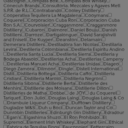
Gascogne
Compass Box
Compass Box Whisky
Conecuh Brands
Consultoria. Mezcales y Agaves Metl
S.P.R. de R.L.
Contrabando
Cooley Distillery
Cooperativa Tequilera La Magdalena
Cooymans
Coquerel
Corporacion Cuba Ron
Corporacion Cuba
Ron S.A.
Courvoisier
Cragganmore
Cragganmore
Distillery
Cubaron
Dalmore
Daniel Bouju
Danish
Distillers
Darroze
Dartigalongue
David Sarajishvili
and Eniseli
De Kuyper
Deanston
Delamain
Demerara Distillers
Destiladora San Nicolas
Destilaria
Levira
Destileria Colombiana
Destileria Espiritu Andino
Destileria Santa Lucia
Destileria Sierra
Destileria y
Bodega Abasolo
Destilerias Acha
Destilerias Campeny
Destilerias Manuel Acha
Destilerias Unidas
Diageo
Diego Zamora
Dilmoor
Dingle
Distell International
Distil
Distilleria Bottega
Distilleria Caffo
Distilleria
Cristiani
Distilleria Marolo
Distilleria Negroni
Distilleria Sibona
Distillerie Berta
Distillerie des
Menhirs
Distillerie des Moisans
Distillerie Dillon
Distilleries de Matha
Dobbe
de JOY
du Coquerel
Tariquet
Don Julio
Douglas Laing
Douglas Laing & Co
Drambuie Liqueur Company
Dufftown Distillery
Dugladze W&S
Duh u Boci
Duncan Taylor and Co
Dunrobin Distilleries
Edinburgh Gin Distillery
Edradour
Egan's
Eigashima Shuzo
El Ron Prohibido
El
Supremo
Element Irish Whiskey
Elephant Gin
Ethical
Fabrica de Tequilas Finos
Fauconnier
Fettercairn