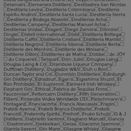
David Sarajishvili and Eniseli
De Kuyper
Deanston
Delamain
Demerara Distillers
Destiladora San Nicolas
Destilaria Levira
Destileria Colombiana
Destileria
Espiritu Andino
Destileria Santa Lucia
Destileria Sierra
Destileria y Bodega Abasolo
Destilerias Acha
Destilerias Campeny
Destilerias Manuel Acha
Destilerias Unidas
Diageo
Diego Zamora
Dilmoor
Dingle
Distell International
Distil
Distilleria Bottega
Distilleria Caffo
Distilleria Cristiani
Distilleria Marolo
Distilleria Negroni
Distilleria Sibona
Distillerie Berta
Distillerie des Menhirs
Distillerie des Moisans
Distillerie Dillon
Distilleries de Matha
Dobbe
de JOY
du Coquerel
Tariquet
Don Julio
Douglas Laing
Douglas Laing & Co
Drambuie Liqueur Company
Dufftown Distillery
Dugladze W&S
Duh u Boci
Duncan Taylor and Co
Dunrobin Distilleries
Edinburgh
Gin Distillery
Edradour
Egan's
Eigashima Shuzo
El
Ron Prohibido
El Supremo
Element Irish Whiskey
Elephant Gin
Ethical
Fabrica de Tequilas Finos
Fauconnier
Fettercairn Distillery
Fifth Generation
Filliers
Finlandia Vodka Worldwide LTD
Fleischmann's
Fontagard
Franciacorta
Francis Abecassis
Frapin
Fratelli Averna
Fratelli Branca Distillerie
Fratelli
‎Francoli
Fraternity Spirits
Freihof
Fruko Schulz
G & J
Distillers
Gabriello Santoni
Gagliano Marcati
Gancia
Gastronom
Gekkeikan
Gelas
Giacomo Sperone
Giarola Savem
Gin Mare
Glasgow Whisky
Glasgow