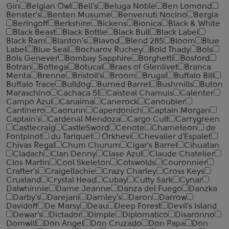
Gin
Belgian Owl
Bell's
Beluga Noble
Ben Lomond
Benster's
Benten Musume
Benvenuti Nocino
Bergia
Beringoff
Berkshire
Bickens
Bionica
Black & White
Black Beast
Black Bottle
Black Bull
Black Label
Black Ram
Blanton's
Blavod
Blend 285
Bloom
Blue
Label
Blue Seal
Bocharov Ruchey
Bold Thady
Bols
Bols Genever
Bombay Sapphire
Borghetti
Bosford
Botran
Bottega
Botucal
Braes of Glenlivet
Branca
Menta
Brenne
Bristoll's
Broom
Brugal
Buffalo Bill
Buffalo Trace
Bulldog
Burned Barrel
Bushmills
Buton
Maraschino
Cachaca 51
Caisteal Chamuis
Calenter
Campo Azul
Canaima
Canerock
Canoubier
Cantinero
Caorunn
Caperdonich
Captain Morgan
Captain's
Cardenal Mendoza
Cargo Cult
Carrygreen
Castlecraig
CastleSword
Cenote
Chameleon
de
Fontpinot
du Tariquet
Orkhevi
Chevalier d'Espalet
Chivas Regal
Chum Churum
Cigar's Barrel
Cihuatan
Cladach
Clan Denny
Clase Azul
Claude Chatelier
Clos Martin
Cool Skeleton
Cotswolds
Couronnier
Crafter's
Craigellachie
Crazy Charley
Cross Keys
Cruxland
Crystal Head
Cubay
Cutty Sark
Cynar
Dalwhinnie
Dame Jeanne
Danza del Fuego
Danzka
Darby's
Darejani
Darnley's
Daron
Darrow
Davidoff
De Marsy
Deau
Deep Forest
Devil's Island
Dewar's
Dictador
Dimple
Diplomatico
Disaronno
Domwill
Don Angel
Don Cruzado
Don Papa
Don