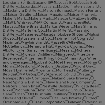
Louisiana Spirits
Lucano 1894
Lucas Bols
Lucas Bols
Distillery
Luxardo
Macallan
MacDuff International Ltd
Mackmyra Distillery
Maison Boinaud
Maison Ferrand
Maison Gautier
Maison Mauxion
Maison Prunier
Maker's Mark
Makers Mark
Malecon
Mallows Bottling
Malt'b Whiskey
MAP Company
Marancheville
Marcati
Marie Brizard
Markus Wieser
Mars Shinshu
Distillery
Martell & Co
Martin Miller's
Masahiro
Distillery
Massenez
Masuda Tokubee Shoten
Matsui
Shuzo
Matusalem and Co
Maxime Trijol Cognac
Maximus
Mayfair Brands
Mazzetti d'Altavilla
McClelland's
Menard & Fils
Meukow Cognac
Mey
Alkollu Ickiler Sanayii ve Ticaret
Mezan
Michter's
Distillery
Midleton Distillery
Mijnaberd
Milestone
Beverages
Millesimes & Tradition
Minami Alps Wine
and Beverages
Mizubasho
Moet Hennessy
Molinari
Monin
Mossburn
Mossburn Distillery
Mount Gay
Mozart Distillerie
Mrganush
Muirhead's
Muller de
Bebidas
MV Group
Myokoshuzo Co. Ltd.
Nagai
Nahapet Brandy Company
Nakano Sake Brewery
Naud Spirits & Distillery
Navy Island Rum Company
Nelson's Green Brier
Nestville Distillery
Niigata Beer
Nikka
Nocheluna
Nonino
Novabev Group
Nusa
Cana
Oban
Old Bushmills Distillery
Old Pulteney
Oliver and Oliver
Olmeca
Ota Sake Brewery
Otard
Oxenham & Cy
Ozeki Corporation
Palavani
Palenque