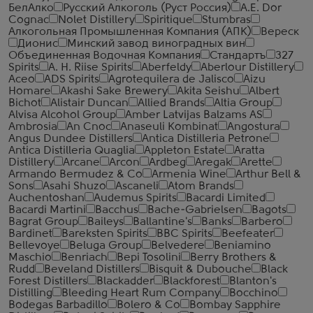
БелАлко
Русский Алкоголь (Руст Россия)
A.E. Dor
Cognac
Nolet Distillery
Spiritique
Stumbras
Алкогольная Промышленная Компания (АПК)
Вереск
Дионис
Минский завод виноградных вин
Объединенная Водочная Компания
Стандартъ
327
Spirits
A. H. Riise Spirits
Aberfeldy
Aberlour Distillery
Aceo
ADS Spirits
Agrotequilera de Jalisco
Aizu
Homare
Akashi Sake Brewery
Akita Seishu
Albert
Bichot
Alistair Duncan
Allied Brands
Altia Group
Alvisa Alcohol Group
Amber Latvijas Balzams AS
Ambrosia
An Cnoc
Anaseuli Kombinat
Angostura
Angus Dundee Distillers
Antica Distilleria Petrone
Antica Distilleria Quaglia
Appleton Estate
Aratta
Distillery
Arcane
Arcon
Ardbeg
Aregak
Arette
Armando Bermudez & Co
Armenia Wine
Arthur Bell &
Sons
Asahi Shuzo
Ascaneli
Atom Brands
Auchentoshan
Audemus Spirits
Bacardi Limited
Bacardi Martini
Bacchus
Bache-Gabrielsen
Bagots
Bagrat Group
Baileys
Ballantine's
Banks
Barbero
Bardinet
Bareksten Spirits
BBC Spirits
Beefeater
Bellevoye
Beluga Group
Belvedere
Beniamino
Maschio
Benriach
Bepi Tosolini
Berry Brothers &
Rudd
Beveland Distillers
Bisquit & Dubouche
Black
Forest Distillers
Blackadder
Blackforest
Blanton's
Distilling
Bleeding Heart Rum Company
Bocchino
Bodegas Barbadillo
Bolero & Co
Bombay Sapphire