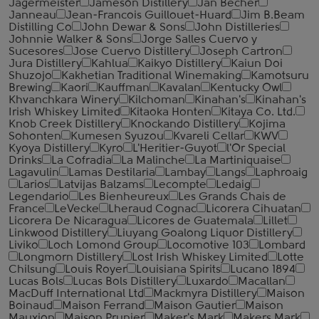
Jagermeister
Jameson Distillery
Jan Becher
Janneau
Jean-Francois Guillouet-Huard
Jim B.Beam
Distilling Co
John Dewar & Sons
John Distilleries
Johnnie Walker & Sons
Jorge Salles Cuervo y
Sucesores
Jose Cuervo Distillery
Joseph Cartron
Jura Distillery
Kahlua
Kaikyo Distillery
Kaiun Doi
Shuzojo
Kakhetian Traditional Winemaking
Kamotsuru
Brewing
Kaori
Kauffman
Kavalan
Kentucky Owl
Khvanchkara Winery
Kilchoman
Kinahan's
Kinahan's
Irish Whiskey Limited
Kitaoka Honten
Kitaya Co. Ltd.
Knob Creek Distillery
Knockando Distillery
Kojima
Sohonten
Kumesen Syuzou
Kvareli Cellar
KWV
Kyoya Distillery
Kyro
L'Heritier-Guyot
l'Or Special
Drinks
La Cofradia
La Malinche
La Martiniquaise
Lagavulin
Lamas Destilaria
Lambay
Langs
Laphroaig
Larios
Latvijas Balzams
Lecompte
Ledaig
Legendario
Les Bienheureux
Les Grands Chais de
France
LeVecke
Lheraud Cognac
Licorera Cihuatan
Licorera De Nicaragua
Licores de Guatemala
Lillet
Linkwood Distillery
Liuyang Goalong Liquor Distillery
Liviko
Loch Lomond Group
Locomotive 103
Lombard
Longmorn Distillery
Lost Irish Whiskey Limited
Lotte
Chilsung
Louis Royer
Louisiana Spirits
Lucano 1894
Lucas Bols
Lucas Bols Distillery
Luxardo
Macallan
MacDuff International Ltd
Mackmyra Distillery
Maison
Boinaud
Maison Ferrand
Maison Gautier
Maison
Mauxion
Maison Prunier
Maker's Mark
Makers Mark