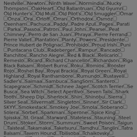
Nestville
Newton
Ninth Wave
Normindia
Nucky
Thompson
OakHeart
Old Ballantruan
Old Gyumri
Old Hunter's
Old Mull
Old Pilot's
Old Smuggler
Omar
Onza
Ora
Orloff
Orran
Orthodox
Osmoz
Oxenham
Pachuca
Paddy
Padre Azul
Pages
Parati
Parka
Passoa
Patron
Paul John
Pearse
Peat
Chimney
Perro de San Juan
Phraya
Pierre Ferrand
Pierre Vallet
Plantation
Planty
Powers
Presidente
Prince Hubert de Polignac
Prohibido
Proud Irish
Puni
Puntacana Club
Radeberger
Rampur
Rancado
Ranchitos
Rancho Alegre
Red & Black
Relicario
Remeslo
Ricard
Richard Chancellor
Richardson
Riga
Black Balsam
Robert Burns
Roku
Romios
Rooster
Rojo
Roshel Bay
Royal Brackla
Royal Green
Royal
Highland
Royal Ranthambore
Rumundo
Rustaveli
Sadler's
Saimaa
Sambuca
SangSom
Santero
Scapegrace
Schmidt
Schnee Jager
Scotch Terrier
Se
Busca
Sea Witch
Select Aperitivo
Seven Tails
Shark
Tooth
Sheep Dip
Sherlock
Shin
Shinobu
Sierra
Silver Seal
Silvermalt
Singleton
Sinner
Sir Clark
SKYY
Smokestack
Smokey Joe
Smola
Soberano
Solera
Sorbet
Sparkman
Sperone
Spice King
Spisska
St. Graal
Starward
Stateless
Stauning
Steel
Drum
Stoker
Storm
Summum
Sweet Poison
Taigun
Taisteal
Takamaka
Taketsuru
Tamdhu
Tanglin
Tatra
Balsam
Tavern Hound
Tbilisoba
Tchaikovsky