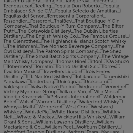
Talisker Distillery
Tamdhu
Tanqueray
Teacher's
Tecnoazucar
Teeling
Tequila Don Roberto
Tequila
Embajador S.A. de C.V
Tequila Selecto de Amatitan
Tequilas del Senor
Terressentia Corporation
Tessendier
Tesseron
ThaiBev
That Boutique-Y Gin
Company
That Boutique-Y Rum Company
The Bitter
Truth
The Cotswolds Distillery
The Dublin Liberties
Distillery
The English Whisky Co.
The Famous Grouse
The Glenrothes
The Highlands & Islands Scotch Whisky
The Irishman
The Monaco Beverage Company
The
Owl Distillery
The Patron Spirits Company
The Shed
Distillery
The Small Batch Spirits Company
The Vintage
Malt Whisky Company
Thomas Hine
Tiffon
TOA Shuzo
Tobermory
Tomatin
Torino Distillati S.r.l.
Torres
Tradition Mexico
Travellers Liquors
Trois Freres
Distillery
TTL Nantou Distillery
Tullibardine
Umenishiki
Yamakawa
Underberg
Unicognac
Urakasumi
Valdespino
Valsa Nuovo Perlino
Vedrenne
Verveine
Victory Myanmar Group
Villa de Varda
Villa Massa
Vinarija Kovacevic
VP Brands International
Waldemar
Behn
Walsh
Warner's Distillery
Waterford Whisky
Wemyss Malts
Wenneker
West Cork
Westward
Whiskey
WhistlePig
White Horse Distillers
Whitley
Neill
Whyte & Mackay
Wicklow Hills Whiskey
William
Grant & Sons
William Lawson's Distillery
William
Macfarlane & Co.
William Peel
Wolfburn Distillery
Woodford Reserve Distillery
Writers' Tears
Yaguara