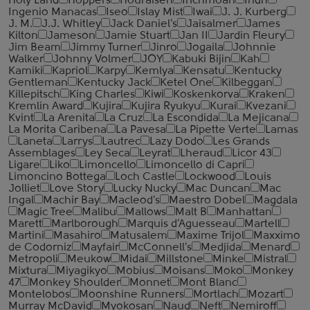
Holy Land
Hoppers
Houraisen
Inchmoan
Indri
Ingenio Manacas
Iseo
Islay Mist
Iwai
J. J. Kurberg
J. M.
J.J. Whitley
Jack Daniel's
Jaisalmer
James
Kilton
Jameson
Jamie Stuart
Jan II
Jardin Fleury
Jim Beam
Jimmy Turner
Jinro
Jogaila
Johnnie
Walker
Johnny Volmer
JOY
Kabuki Bijin
Kah
Kamiki
Kapriol
Karpy
Kemlya
Kensatu
Kentucky
Gentleman
Kentucky Jack
Ketel One
Kilbeggan
Killepitsch
King Charles
Kiwi
Koskenkorva
Kraken
Kremlin Award
Kujira
Kujira Ryukyu
Kurai
Kvezani
Kvint
La Arenita
La Cruz
La Escondida
La Mejicana
La Morita Caribena
La Pavesa
La Pipette Verte
Lamas
Laneta
Larrys
Lautrec
Lazy Dodo
Les Grands
Assemblages
Ley Seca
Leyrat
Lheraud
Licor 43
Ligare
Liko
Limoncello
Limoncello di Capri
Limoncino Bottega
Loch Castle
Lockwood
Louis
Jolliet
Love Story
Lucky Nucky
Mac Duncan
Mac
Ingal
Machir Bay
Macleod's
Maestro Dobel
Magdala
Magic Tree
Malibu
Mallows
Malt B
Manhattan
Marett
Marlborough
Marquis d'Aguesseau
Martell
Martini
Masahiro
Matusalem
Maxime Trijol
Maxximo
de Codorniz
Mayfair
McConnell's
Medjida
Menard
Metropoli
Meukow
Midai
Millstone
Minke
Mistral
Mixtura
Miyagikyo
Mobius
Moisans
Moko
Monkey
47
Monkey Shoulder
Monnet
Mont Blanc
Montelobos
Moonshine Runners
Mortlach
Mozart
Murray McDavid
Myokosan
Naud
Neft
Nemiroff