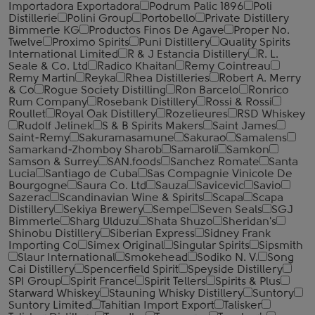
Importadora Exportadora
Podrum Palic 1896
Poli
Distillerie
Polini Group
Portobello
Private Distillery
Bimmerle KG
Productos Finos De Agave
Proper No.
Twelve
Proximo Spirits
Puni Distillery
Quality Spirits
International Limited
R & J Estancia Distillery
R. L.
Seale & Co. Ltd
Radico Khaitan
Remy Cointreau
Remy Martin
Reyka
Rhea Distilleries
Robert A. Merry
& Co
Rogue Society Distilling
Ron Barcelo
Ronrico
Rum Company
Rosebank Distillery
Rossi & Rossi
Roullet
Royal Oak Distillery
Rozelieures
RSD Whiskey
Rudolf Jelinek
S & B Spirits Makers
Saint James
Saint-Remy
Sakuramasamune
Sakurao
Samalens
Samarkand-Zhomboy Sharob
Samaroli
Samkon
Samson & Surrey
SAN.foods
Sanchez Romate
Santa
Lucia
Santiago de Cuba
Sas Compagnie Vinicole De
Bourgogne
Saura Co. Ltd
Sauza
Savicevic
Savio
Sazerac
Scandinavian Wine & Spirits
Scapa
Scapa
Distillery
Sekiya Brewery
Sempe
Seven Seals
SGJ
Bimmerle
Sharg Ulduzu
Shata Shuzo
Sheridan's
Shinobu Distillery
Siberian Express
Sidney Frank
Importing Co
Simex Original
Singular Spirits
Sipsmith
Slaur International
Smokehead
Sodiko N. V.
Song
Cai Distillery
Spencerfield Spirit
Speyside Distillery
SPI Group
Spirit France
Spirit Tellers
Spirits & Plus
Starward Whiskey
Stauning Whisky Distillery
Suntory
Suntory Limited
Tahitian Import Export
Talisker