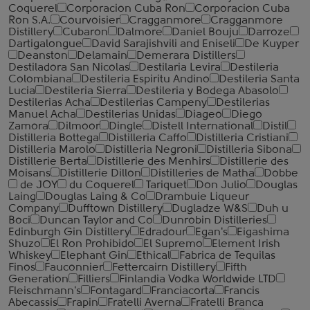
Coquerel
Corporacion Cuba Ron
Corporacion Cuba
Ron S.A.
Courvoisier
Cragganmore
Cragganmore
Distillery
Cubaron
Dalmore
Daniel Bouju
Darroze
Dartigalongue
David Sarajishvili and Eniseli
De Kuyper
Deanston
Delamain
Demerara Distillers
Destiladora San Nicolas
Destilaria Levira
Destileria
Colombiana
Destileria Espiritu Andino
Destileria Santa
Lucia
Destileria Sierra
Destileria y Bodega Abasolo
Destilerias Acha
Destilerias Campeny
Destilerias
Manuel Acha
Destilerias Unidas
Diageo
Diego
Zamora
Dilmoor
Dingle
Distell International
Distil
Distilleria Bottega
Distilleria Caffo
Distilleria Cristiani
Distilleria Marolo
Distilleria Negroni
Distilleria Sibona
Distillerie Berta
Distillerie des Menhirs
Distillerie des
Moisans
Distillerie Dillon
Distilleries de Matha
Dobbe
de JOY
du Coquerel
Tariquet
Don Julio
Douglas
Laing
Douglas Laing & Co
Drambuie Liqueur
Company
Dufftown Distillery
Dugladze W&S
Duh u
Boci
Duncan Taylor and Co
Dunrobin Distilleries
Edinburgh Gin Distillery
Edradour
Egan's
Eigashima
Shuzo
El Ron Prohibido
El Supremo
Element Irish
Whiskey
Elephant Gin
Ethical
Fabrica de Tequilas
Finos
Fauconnier
Fettercairn Distillery
Fifth
Generation
Filliers
Finlandia Vodka Worldwide LTD
Fleischmann's
Fontagard
Franciacorta
Francis
Abecassis
Frapin
Fratelli Averna
Fratelli Branca