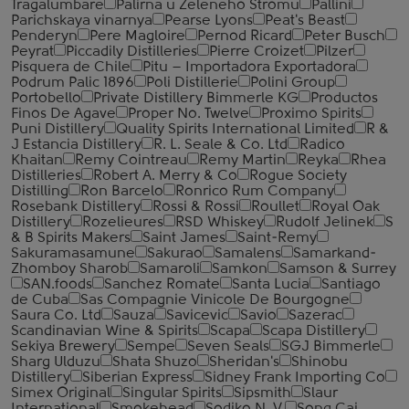
Tragalumbare
Palirna u Zeleneho Stromu
Pallini
Parichskaya vinarnya
Pearse Lyons
Peat's Beast
Penderyn
Pere Magloire
Pernod Ricard
Peter Busch
Peyrat
Piccadily Distilleries
Pierre Croizet
Pilzer
Pisquera de Chile
Pitu – Importadora Exportadora
Podrum Palic 1896
Poli Distillerie
Polini Group
Portobello
Private Distillery Bimmerle KG
Productos
Finos De Agave
Proper No. Twelve
Proximo Spirits
Puni Distillery
Quality Spirits International Limited
R &
J Estancia Distillery
R. L. Seale & Co. Ltd
Radico
Khaitan
Remy Cointreau
Remy Martin
Reyka
Rhea
Distilleries
Robert A. Merry & Co
Rogue Society
Distilling
Ron Barcelo
Ronrico Rum Company
Rosebank Distillery
Rossi & Rossi
Roullet
Royal Oak
Distillery
Rozelieures
RSD Whiskey
Rudolf Jelinek
S
& B Spirits Makers
Saint James
Saint-Remy
Sakuramasamune
Sakurao
Samalens
Samarkand-
Zhomboy Sharob
Samaroli
Samkon
Samson & Surrey
SAN.foods
Sanchez Romate
Santa Lucia
Santiago
de Cuba
Sas Compagnie Vinicole De Bourgogne
Saura Co. Ltd
Sauza
Savicevic
Savio
Sazerac
Scandinavian Wine & Spirits
Scapa
Scapa Distillery
Sekiya Brewery
Sempe
Seven Seals
SGJ Bimmerle
Sharg Ulduzu
Shata Shuzo
Sheridan's
Shinobu
Distillery
Siberian Express
Sidney Frank Importing Co
Simex Original
Singular Spirits
Sipsmith
Slaur