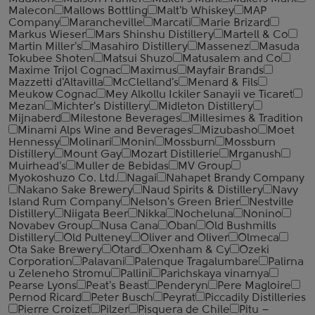
Malecon
Mallows Bottling
Malt'b Whiskey
MAP
Company
Marancheville
Marcati
Marie Brizard
Markus Wieser
Mars Shinshu Distillery
Martell & Co
Martin Miller's
Masahiro Distillery
Massenez
Masuda
Tokubee Shoten
Matsui Shuzo
Matusalem and Co
Maxime Trijol Cognac
Maximus
Mayfair Brands
Mazzetti d'Altavilla
McClelland's
Menard & Fils
Meukow Cognac
Mey Alkollu Ickiler Sanayii ve Ticaret
Mezan
Michter's Distillery
Midleton Distillery
Mijnaberd
Milestone Beverages
Millesimes & Tradition
Minami Alps Wine and Beverages
Mizubasho
Moet
Hennessy
Molinari
Monin
Mossburn
Mossburn
Distillery
Mount Gay
Mozart Distillerie
Mrganush
Muirhead's
Muller de Bebidas
MV Group
Myokoshuzo Co. Ltd.
Nagai
Nahapet Brandy Company
Nakano Sake Brewery
Naud Spirits & Distillery
Navy
Island Rum Company
Nelson's Green Brier
Nestville
Distillery
Niigata Beer
Nikka
Nocheluna
Nonino
Novabev Group
Nusa Cana
Oban
Old Bushmills
Distillery
Old Pulteney
Oliver and Oliver
Olmeca
Ota Sake Brewery
Otard
Oxenham & Cy
Ozeki
Corporation
Palavani
Palenque Tragalumbare
Palirna
u Zeleneho Stromu
Pallini
Parichskaya vinarnya
Pearse Lyons
Peat's Beast
Penderyn
Pere Magloire
Pernod Ricard
Peter Busch
Peyrat
Piccadily Distilleries
Pierre Croizet
Pilzer
Pisquera de Chile
Pitu –