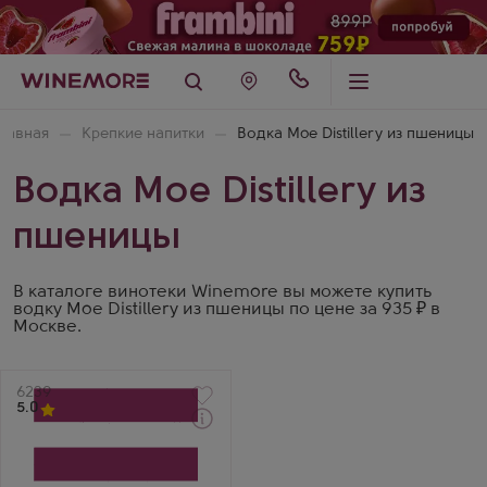
лавная
Крепкие напитки
Водка Moe Distillery из пшеницы
Водка Moe Distillery из
пшеницы
В каталоге винотеки Winemore вы можете купить
водку Moe Distillery из пшеницы по цене за 935 ₽ в
Москве.
Артикул
6239
5.0
Водка
Hlebny Kupazh Organic
Wheat