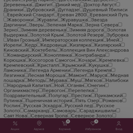
Ереван
Гранд Нарине
Дагестанский
Дербент
Деревенька
Джигит
Дикий мед
Доктор Август
Драники
Дубровский
Дугладзе
Душевный Тбилиси
Еврейский Стандарт
Ереван 2800
Ереванский Путь
Жаворонки
Журавли
Журавушка
Звезда
Даргинии
Зверь
Зеленая Марка
Зерна Севера
Зерно
Зимняя деревенька
Зимняя дорога
Золотая
Выдержка
Золотой Крым
Золотой Резерв
Зубровка
Иван Грозный
Императорская коллекция
Иней
Иорели
Кедр
Кедровица
Кизлярка
Кизлярский
Киновский
Коктебель
Коллекция Вин Александрова
Командирский
Коноплянка
Контрабанда
Корюшка
Косогоров Самогон
Кочари
Кремлевка
Кремлевский
Кристалл
Крымский
Кукушка
Ламоника
Легенда Армении
Легенда Кремля
Лезгинка
Лесная Мороша
Мамонт
Маруся
Медная
лошадка
Методъ
Мурава
Муш
Мягков
Налибоки
Народный Капитал
Ной
Оганян
Онегин
Органикмастер
Первогон
Перепелка
Поздравительный
Полугар
Престиж
Прикамский
Путинка
Пшеничная история
Пять Озер
Романов
Рослин
Русская Эскадра
Русский лед
Русское
Золото
Самарканд
Самоваръ
Сараджишвили
Саят Нова
Северная Тропа
Северное Золото
Седой Кавказ
Седой Кизляр
Сейлорс Хоум
0
0
Славянский Трактир
Смирновъ
Сокровище Тифлиса
Акции
Адреса
Корзина
Избранное
Вход
Солодовая Ярмарка
Солодовня
Спельта
Старая