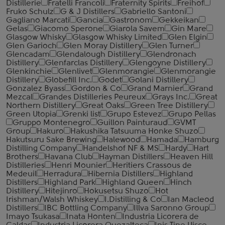
Distillerie
Fratelli ‎Francoli
Fraternity Spirits
Freihof
Fruko Schulz
G & J Distillers
Gabriello Santoni
Gagliano Marcati
Gancia
Gastronom
Gekkeikan
Gelas
Giacomo Sperone
Giarola Savem
Gin Mare
Glasgow Whisky
Glasgow Whisky Limited
Glen Elgin
Glen Garioch
Glen Moray Distillery
Glen Turner
Glencadam
Glendalough Distillery
Glendronach
Distillery
Glenfarclas Distillery
Glengoyne Distillery
Glenkinchie
Glenlivet
Glenmorangie
Glenmorangie
Distillery
Globefill Inc.
Godet
Golani Distillery
Gonzalez Byass
Gordon & Co
Grand Marnier
Grand
Mezcal
Grandes Distilleries Peureux
Grays Inc.
Great
Northern Distillery
Great Oaks
Green Tree Distillery
Green Utopia
Grenki list
Grupo Estevez
Grupo Pellas
Gruppo Montenegro
Guillon Painturaud
GVMT
Group
Hakuro
Hakushika Tatsuuma Honke Shuzo
Hakutsuru Sake Brewing
Halewood
Hamada
Hamburg
Distilling Company
Handelshof NF & MS
Hardy
Hart
Brothers
Havana Club
Hayman Distillers
Heaven Hill
Distilleries
Henri Mounier
Heritiers Crassous de
Medeuil
Herradura
Hibernia Distillers
Highland
Distillers
Highland Park
Highland Queen
Hinch
Distillery
Hitejinro
Hokusetsu Shuzo
Hot
Irishman/Walsh Whiskey
I.Distilling & Co
Ian Macleod
Distillers
IBC Bottling Company
Illva Saronno Group
Imayo Tsukasa
Inata Honten
Industria Licorera de