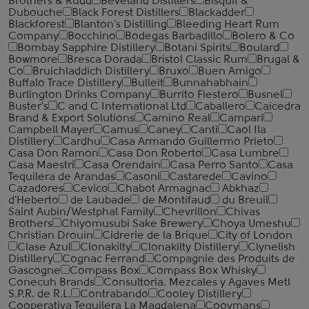
Brothers & Rudd
Beveland Distillers
Bisquit &
Dubouche
Black Forest Distillers
Blackadder
Blackforest
Blanton's Distilling
Bleeding Heart Rum
Company
Bocchino
Bodegas Barbadillo
Bolero & Co
Bombay Sapphire Distillery
Botani Spirits
Boulard
Bowmore
Bresca Dorada
Bristol Classic Rum
Brugal &
Co
Bruichladdich Distillery
Bruxo
Buen Amigo
Buffalo Trace Distillery
Bulleit
Bunnahabhain
Burlington Drinks Company
Burrito Fiestero
Busnel
Buster's
C and C International Ltd
Caballero
Caicedra
Brand & Export Solutions
Camino Real
Campari
Campbell Mayer
Camus
Caney
Canti
Caol Ila
Distillery
Cardhu
Casa Armando Guillermo Prieto
Casa Don Ramon
Casa Don Roberto
Casa Lumbre
Casa Maestri
Casa Orendain
Casa Perro Santo
Casa
Tequilera de Arandas
Casoni
Castarede
Cavino
Cazadores
Cevico
Chabot Armagnac
Abkhaz
d'Heberto
de Laubade
de Montifaud
du Breuil
Saint Aubin/Westphal Family
Chevrillon
Chivas
Brothers
Chiyomusubi Sake Brewery
Choya Umeshu
Christian Drouin
Cidrerie de la Brique
City of London
Clase Azul
Clonakilty
Clonakilty Distillery
Clynelish
Distillery
Cognac Ferrand
Compagnie des Produits de
Gascogne
Compass Box
Compass Box Whisky
Conecuh Brands
Consultoria. Mezcales y Agaves Metl
S.P.R. de R.L.
Contrabando
Cooley Distillery
Cooperativa Tequilera La Magdalena
Cooymans