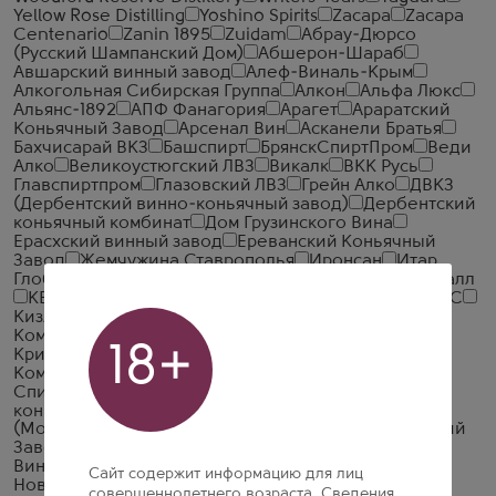
Yellow Rose Distilling
Yoshino Spirits
Zacapa
Zacapa
Centenario
Zanin 1895
Zuidam
Абрау-Дюрсо
(Русский Шампанский Дом)
Абшерон-Шараб
Авшарский винный завод
Алеф-Виналь-Крым
Алкогольная Сибирская Группа
Алкон
Альфа Люкс
Альянс-1892
АПФ Фанагория
Арагет
Араратский
Коньячный Завод
Арсенал Вин
Асканели Братья
Бахчисарай ВКЗ
Башспирт
БрянскСпиртПром
Веди
Алко
Великоустюгский ЛВЗ
Викалк
ВКК Русь
Главспиртпром
Глазовский ЛВЗ
Грейн Алко
ДВКЗ
(Дербентский винно-коньячный завод)
Дербентский
коньячный комбинат
Дом Грузинского Вина
Ерасхский винный завод
Ереванский Коньячный
Завод
Жемчужина Ставрополья
Иронсан
Итар
Глобал
Иткульский спиртзавод
Калужский Кристалл
КВКЗ (Коломенский винно-коньячный завод)
КВС
Кизлярский коньячный завод
КЛВЗ Кристалл
Компания Алкогольных Напитков Алаверди
18+
Кристалл-Лефортово ГК
Крымская Водочная
Компания
ЛВЗ Московский
Малиновщизненский
Спиртоводочный Завод Аквадив
Мердзаванский
коньячный завод
Минск Кристалл
ММВЗ
(Московский Межреспубликанский Винодельческий
Завод)
Московский завод Кристалл
Мргашен
Винно-коньячный завод
Национал Алко
Нива
Сайт содержит информацию для лиц
Новокубанское
Объединенные Пензенские
совершеннолетнего возраста. Сведения,