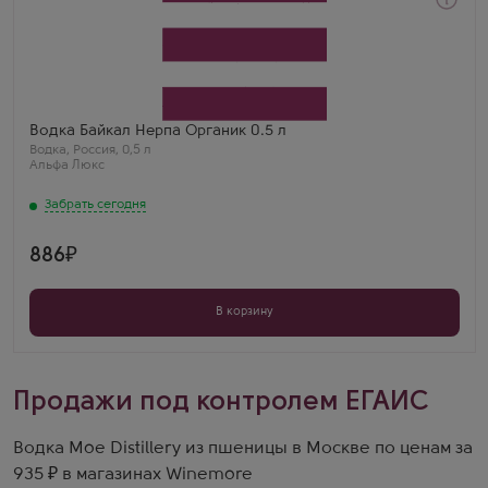
Забрать сегодня
Водка
Байкал Нерпа Органик
Производитель
Альфа Люкс
Бренд
Байкал
Регион
Водка Байкал Нерпа Органик 0.5 л
Ульяновск
Водка
,
Россия
,
0,5 л
Борис К.
Альфа Люкс
Нерпа Органик 0.5 — идеальный объем для
дегустации. Качество воды просто потрясающее.
Забрать сегодня
886
В корзину
Продажи под контролем ЕГАИС
Водка Moe Distillery из пшеницы в Москве по ценам за
935 ₽ в магазинах Winemore