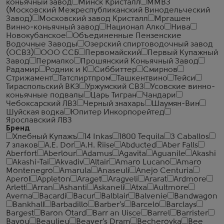
коньячный завод
Минск Кристалл
ММВЗ
(Московский Межреспубликанский Винодельческий
Завод)
Московский завод Кристалл
Мргашен
Винно-коньячный завод
Национал Алко
Нива
Новокубанское
Объединенные Пензенские
Водочные Заводы
Озерский спиртоводочный завод
(ОСВЗ)
ООО ССБ
Первомайский
Первый Купажный
Завод
Пермалко
Прошянский Коньячный Завод
Радамир
Родник и К
Сиббиттер
Смирнов
Стрижамент
Татспиртпром
Ташкентвино
Тейси
Тираспольский ВКЗ
Уржумский СВЗ
Усовские винно-
коньячные подвалы
Царь Тигран
Чандари
Чебоксарский ЛВЗ
Черный знахарь
Шаумян-Вин
Шуйская водка
Юпитер Инкорпорейтед
Ярославский ЛВЗ
Бренд
Хлебный Купажъ
14 Inkas
1800 Tequila
3 Caballos
7 злаков
A.E. Dor
A.H. Riise
Abducted
Aber Falls
Aberfort
Aberlour
Adamus
Agavita
Aguanile
Akashi
Akashi-Tai
Akvadiv
Altair
Amaro Lucano
Amaro
Montenegro
Amarula
Anaseuli
Anejo Centuria
Aperol
Appleton
Araget
Aragveli
Ararat
Ardmore
Arlett
Arran
Ashanti
Askaneli
Atxa
Aultmore
Averna
Bacardi
Bacur
Balblair
Balvenie
Bandwagon
Bankhall
Barbadillo
Barber's
Barcelo
Barclays
Bargest
Baron Otard
Barr an Uisce
Barrel
Barrister
Bayou
Beaulieu
Beaver's Dram
Becherovka
Bee