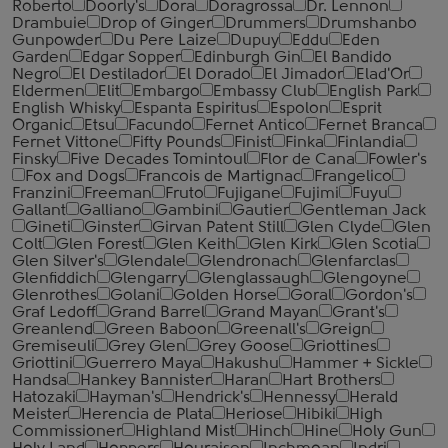
Roberto
Doorly's
Dora
Doragrossa
Dr. Lennon
Drambuie
Drop of Ginger
Drummers
Drumshanbo
Gunpowder
Du Pere Laize
Dupuy
Eddu
Eden
Garden
Edgar Sopper
Edinburgh Gin
El Bandido
Negro
El Destilador
El Dorado
El Jimador
Elad'Or
Eldermen
Elit
Embargo
Embassy Club
English Park
English Whisky
Espanta Espiritus
Espolon
Esprit
Organic
Etsu
Facundo
Fernet Antico
Fernet Branca
Fernet Vittone
Fifty Pounds
Finist
Finka
Finlandia
Finsky
Five Decades Tomintoul
Flor de Cana
Fowler's
Fox and Dogs
Francois de Martignac
Frangelico
Franzini
Freeman
Fruto
Fujigane
Fujimi
Fuyu
Gallant
Galliano
Gambini
Gautier
Gentleman Jack
Gineti
Ginster
Girvan Patent Still
Glen Clyde
Glen
Colt
Glen Forest
Glen Keith
Glen Kirk
Glen Scotia
Glen Silver's
Glendale
Glendronach
Glenfarclas
Glenfiddich
Glengarry
Glenglassaugh
Glengoyne
Glenrothes
Golani
Golden Horse
Goral
Gordon's
Graf Ledoff
Grand Barrel
Grand Mayan
Grant's
Greanlend
Green Baboon
Greenall's
Greign
Gremiseuli
Grey Glen
Grey Goose
Griottines
Griottini
Guerrero Maya
Hakushu
Hammer + Sickle
Handsa
Hankey Bannister
Haran
Hart Brothers
Hatozaki
Hayman's
Hendrick's
Hennessy
Herald
Meister
Herencia de Plata
Heriose
Hibiki
High
Commissioner
Highland Mist
Hinch
Hine
Holy Gun