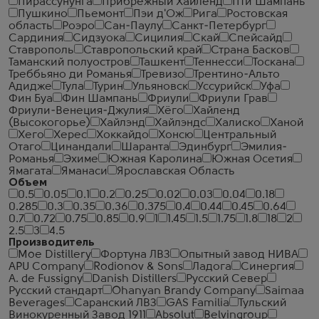
Пирассунунга
Прибрежный Хайленд
Пти Шампань
Пушкино
Пьемонт
Пэи д'Ож
Рига
Ростовская
область
Роэро
Сан-Паулу
Санкт-Петербург
Сардиния
Сидзуока
Сицилия
Скай
Спейсайд
Ставрополь
Ставропольский край
Страна Басков
Таманский полуостров
Ташкент
Теннесси
Тоскана
Треббьяно ди Романья
Тревизо
Трентино-Альто
Адидже
Тула
Турин
Ульяновск
Уссурийск
Уфа
Фин Буа
Фин Шампань
Фриули
Фриули Грав
Фриули-Венеция-Джулия
Хёго
Хайленд
(Высокогорье)
Хайлэнд
Хайлэндс
Халиско
Ханой
Хего
Херес
Хоккайдо
Хонсю
Центральный
Отаго
Цинандали
Шаранта
Эдинбург
Эмилия-
Романья
Эхиме
Южная Каролина
Южная Осетия
Ямагата
Яманаси
Ярославская Область
Объем
0.5
0.05
0.1
0.2
0.25
0.02
0.03
0.04
0.18
0.285
0.3
0.35
0.36
0.375
0.4
0.44
0.45
0.64
0.7
0.72
0.75
0.85
0.9
1
1.45
1.5
1.75
1.8
18
2
2.5
3
4.5
Производитель
Moe Distillery
Фортуна ЛВЗ
Опытный завод НИВА
APU Company
Rodionov & Sons
Ладога
Синергия
A. de Fussigny
Danish Distillers
Русский Север
Русский стандарт
Ohanyan Brandy Company
Saimaa
Beverages
Саранский ЛВЗ
GAS Familia
Тульский
Винокуренный Завод 1911
Absolut
Belvingroup