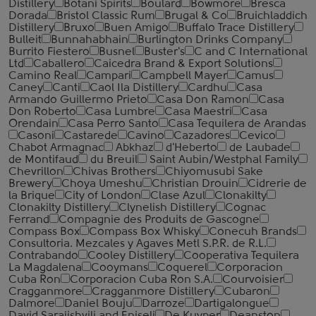
Distillery
Botani Spirits
Boulard
Bowmore
Bresca
Dorada
Bristol Classic Rum
Brugal & Co
Bruichladdich
Distillery
Bruxo
Buen Amigo
Buffalo Trace Distillery
Bulleit
Bunnahabhain
Burlington Drinks Company
Burrito Fiestero
Busnel
Buster's
C and C International
Ltd
Caballero
Caicedra Brand & Export Solutions
Camino Real
Campari
Campbell Mayer
Camus
Caney
Canti
Caol Ila Distillery
Cardhu
Casa
Armando Guillermo Prieto
Casa Don Ramon
Casa
Don Roberto
Casa Lumbre
Casa Maestri
Casa
Orendain
Casa Perro Santo
Casa Tequilera de Arandas
Casoni
Castarede
Cavino
Cazadores
Cevico
Chabot Armagnac
Abkhaz
d'Heberto
de Laubade
de Montifaud
du Breuil
Saint Aubin/Westphal Family
Chevrillon
Chivas Brothers
Chiyomusubi Sake
Brewery
Choya Umeshu
Christian Drouin
Cidrerie de
la Brique
City of London
Clase Azul
Clonakilty
Clonakilty Distillery
Clynelish Distillery
Cognac
Ferrand
Compagnie des Produits de Gascogne
Compass Box
Compass Box Whisky
Conecuh Brands
Consultoria. Mezcales y Agaves Metl S.P.R. de R.L.
Contrabando
Cooley Distillery
Cooperativa Tequilera
La Magdalena
Cooymans
Coquerel
Corporacion
Cuba Ron
Corporacion Cuba Ron S.A.
Courvoisier
Cragganmore
Cragganmore Distillery
Cubaron
Dalmore
Daniel Bouju
Darroze
Dartigalongue