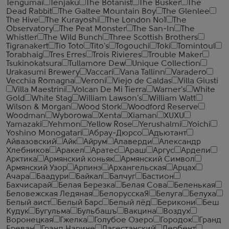
Tengumai
Tenjaku
The Botanist
The Busker
The
Dead Rabbit
The Galtee Mountain Boy
The Glenlee
The Hive
The Kurayoshi
The London №1
The
Observatory
The Peat Monster
The San-In
The
Whistler
The Wild Bunch
Three Scottish Brothers
Tigranakert
Tio Toto
Tito's
Togouchi
Toki
Tomintoul
Torabhaig
Tres Erres
Trois Rivieres
Trouble Maker
Tsukinokatsura
Tullamore Dew
Unique Collection
Urakasumi Brewery
Vaccari
Vana Tallinn
Varadero
Vecchia Romagna
Veroni
Viejo de Caldas
Villa Giusti
Villa Maestrini
Volcan De Mi Tierra
Warner's
White
Gold
White Stag
William Lawson's
William Watt
Wilson & Morgan
Wood Stork
Woodford Reserve
Woodman
Wyborowa
Xenta
Xiaman
XUXU
Yamazaki
Yehmon
Yellow Rose
Yerushalmi
Yoichi
Yoshino Monogatari
Абрау-Дюрсо
Адъютант
Айвазовский
Айк
Айрум
Алаверди
Александр
Хлебников
Аракел
Аратес
Араш
Аргус
Ардели
Арктика
Армянский коньяк
Армянский Символ
Армянский Узор
Арпинэ
Архангельская
Арцах
Ачара
Баадури
Байкал
Балчуг
Бастион
Бахчисарай
Белая Березка
Белая Сова
Беленькая
Беловежская Ледяная
БелорусскаЯ
Белуга
Белуха
Белый аист
Белый Барс
Белый лёд
Берикони
Беш
Кудук
Бугульма
Бульбашъ
Вакцина
Воздух
Воронецкая
Гжелка
Голубое Озеро
Городок
Гранд