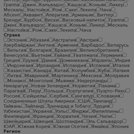
Биттер
Бренди
Бурбон
Виски
Висковый напиток
Граппа
Джин
Кальвадос
Кашаса
Коньяк
Ликер
Мескаль
Настойка
Ром
Саке
Текила
Чача
Абсент
Аквавит
Аперитив
Арманьяк
Биттер
Бренди
Бурбон
Виски
Висковый напиток
Граппа
Джин
Кальвадос
Кашаса
Коньяк
Ликер
Мескаль
Настойка
Ром
Саке
Текила
Чача
Страна
Эстония
Абхазия
Австралия
Австрия
Азербайджан
Англия
Армения
Барбадос
Беларусь
Бельгия
Болгария
Бразилия
Великобритания
Венесуэла
Вьетнам
Гайана
Гватемала
Германия
Греция
Грузия
Дания
Доминикана
Израиль
Индия
Индонезия
Ирландия
Исландия
Испания
Италия
Казахстан
Канада
Китай
Колумбия
Куба
Латвия
Литва
Маврикий
Мартиника
Мексика
Молдавия
Монако
Монголия
Мьянма
Нидерланды
Никарагуа
Новая Зеландия
Норвегия
Панама
Парагвай
Перу
Польша
Португалия
Пуэрто-Рико
Россия
Сейшелы
Сербия
Сингапур
Словакия
Соединенные Штаты Америки
США
Таиланд
Тайвань
Тайланд
Тринидад и Тобаго
Турция
Узбекистан
Украина
Уэльс
Фиджи
Филиппины
Финляндия
Франция
Хорватия
Чехия
Чили
Швейцария
Швеция
Шотландия
Эль Сальвадор
ЮАР
Южная Корея
Южная Осетия
Ямайка
Япония
Регион