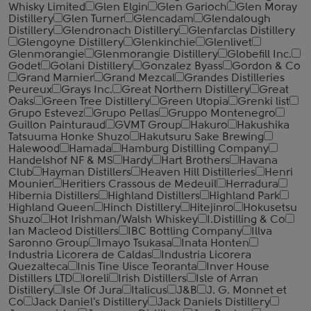
Whisky Limited
Glen Elgin
Glen Garioch
Glen Moray
Distillery
Glen Turner
Glencadam
Glendalough
Distillery
Glendronach Distillery
Glenfarclas Distillery
Glengoyne Distillery
Glenkinchie
Glenlivet
Glenmorangie
Glenmorangie Distillery
Globefill Inc.
Godet
Golani Distillery
Gonzalez Byass
Gordon & Co
Grand Marnier
Grand Mezcal
Grandes Distilleries
Peureux
Grays Inc.
Great Northern Distillery
Great
Oaks
Green Tree Distillery
Green Utopia
Grenki list
Grupo Estevez
Grupo Pellas
Gruppo Montenegro
Guillon Painturaud
GVMT Group
Hakuro
Hakushika
Tatsuuma Honke Shuzo
Hakutsuru Sake Brewing
Halewood
Hamada
Hamburg Distilling Company
Handelshof NF & MS
Hardy
Hart Brothers
Havana
Club
Hayman Distillers
Heaven Hill Distilleries
Henri
Mounier
Heritiers Crassous de Medeuil
Herradura
Hibernia Distillers
Highland Distillers
Highland Park
Highland Queen
Hinch Distillery
Hitejinro
Hokusetsu
Shuzo
Hot Irishman/Walsh Whiskey
I.Distilling & Co
Ian Macleod Distillers
IBC Bottling Company
Illva
Saronno Group
Imayo Tsukasa
Inata Honten
Industria Licorera de Caldas
Industria Licorera
Quezalteca
Inis Tine Uisce Teoranta
Inver House
Distillers LTD
Ioreli
Irish Distillers
Isle of Arran
Distillery
Isle Of Jura
Italicus
J&B
J. G. Monnet et
Co
Jack Daniel's Distillery
Jack Daniels Distillery