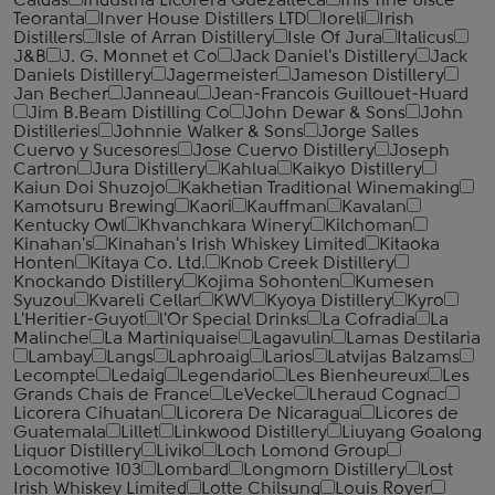
Caldas
Industria Licorera Quezalteca
Inis Tine Uisce
Teoranta
Inver House Distillers LTD
Ioreli
Irish
Distillers
Isle of Arran Distillery
Isle Of Jura
Italicus
J&B
J. G. Monnet et Co
Jack Daniel's Distillery
Jack
Daniels Distillery
Jagermeister
Jameson Distillery
Jan Becher
Janneau
Jean-Francois Guillouet-Huard
Jim B.Beam Distilling Co
John Dewar & Sons
John
Distilleries
Johnnie Walker & Sons
Jorge Salles
Cuervo y Sucesores
Jose Cuervo Distillery
Joseph
Cartron
Jura Distillery
Kahlua
Kaikyo Distillery
Kaiun Doi Shuzojo
Kakhetian Traditional Winemaking
Kamotsuru Brewing
Kaori
Kauffman
Kavalan
Kentucky Owl
Khvanchkara Winery
Kilchoman
Kinahan's
Kinahan's Irish Whiskey Limited
Kitaoka
Honten
Kitaya Co. Ltd.
Knob Creek Distillery
Knockando Distillery
Kojima Sohonten
Kumesen
Syuzou
Kvareli Cellar
KWV
Kyoya Distillery
Kyro
L'Heritier-Guyot
l'Or Special Drinks
La Cofradia
La
Malinche
La Martiniquaise
Lagavulin
Lamas Destilaria
Lambay
Langs
Laphroaig
Larios
Latvijas Balzams
Lecompte
Ledaig
Legendario
Les Bienheureux
Les
Grands Chais de France
LeVecke
Lheraud Cognac
Licorera Cihuatan
Licorera De Nicaragua
Licores de
Guatemala
Lillet
Linkwood Distillery
Liuyang Goalong
Liquor Distillery
Liviko
Loch Lomond Group
Locomotive 103
Lombard
Longmorn Distillery
Lost
Irish Whiskey Limited
Lotte Chilsung
Louis Royer