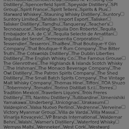
International
Smokehead
Sodiko N. V.
Song Cai
Distillery
Spencerfield Spirit
Speyside Distillery
SPI
Group
Spirit France
Spirit Tellers
Spirits & Plus
Starward Whiskey
Stauning Whisky Distillery
Suntory
Suntory Limited
Tahitian Import Export
Talisker
Talisker Distillery
Tamdhu
Tanqueray
Teacher's
Tecnoazucar
Teeling
Tequila Don Roberto
Tequila
Embajador S.A. de C.V
Tequila Selecto de Amatitan
Tequilas del Senor
Terressentia Corporation
Tessendier
Tesseron
ThaiBev
That Boutique-Y Gin
Company
That Boutique-Y Rum Company
The Bitter
Truth
The Cotswolds Distillery
The Dublin Liberties
Distillery
The English Whisky Co.
The Famous Grouse
The Glenrothes
The Highlands & Islands Scotch Whisky
The Irishman
The Monaco Beverage Company
The
Owl Distillery
The Patron Spirits Company
The Shed
Distillery
The Small Batch Spirits Company
The Vintage
Malt Whisky Company
Thomas Hine
Tiffon
TOA Shuzo
Tobermory
Tomatin
Torino Distillati S.r.l.
Torres
Tradition Mexico
Travellers Liquors
Trois Freres
Distillery
TTL Nantou Distillery
Tullibardine
Umenishiki
Yamakawa
Underberg
Unicognac
Urakasumi
Valdespino
Valsa Nuovo Perlino
Vedrenne
Verveine
Victory Myanmar Group
Villa de Varda
Villa Massa
Vinarija Kovacevic
VP Brands International
Waldemar
Behn
Walsh
Warner's Distillery
Waterford Whisky
Wemyss Malts
Wenneker
West Cork
Westward