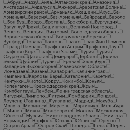
Абруа
Аидзу
Айла
Алтайский край
Амазония
Амстердам
Андалусия
Анжера
Араратская Долина
Армавирский район
Арманьяк
Ахашени
Ахус
Ба-
Арманьяк
Бавария
Баз-Арманьяк
Байррада
Бароло
Бон Буа
Бордо
Бретань
Броксберн
Бургундия
Валул луй Траян
Вашингтон
Великий Новгород
Венето
Венеция
Виктория
Вологодская область
Воронежская область
Восточное побережье
Вудфорд
Гавана
Гасконь
Глазго
Гран Фин Шампань
Гранд Шампань
Графство Антрим
Графство Даун
Графство Корк
Графство Уэстмит
Гурия
Гурия /
Озургети
Дагестан
Демерара
Дербент
Долина
Эльки
Дублин
Дуранго
Ереван
Зальцбург
Западное Высокогорье
Ивановская Область
Йонедзава
Казань
Калабрия
Калининград
Кампания
Карловы Вары
Каталония
Кахетия
Кентукки
Киото
Кодру
Кокимбо
Коньяк
Копенгаген
Краснодарский край
Крым
Кэмпбелтаун
Ламбей
Ленинградская область
Лигурия
Лимпопо
Литрим
Ломбардия
Лондон
Лоуленд (Равнина)
Луизиана
Мадрид
Макуба
Малага
Мариинск
Марсель
Мартиника
Мельбурн
Милан
Мияги
Монферрато
Москва
Московская
Область
Мурсия
Нижегородская область
Ниигата
Нормандия
Норфолк
Оахака
Обнинск
Орегон
Остров Арран
Остров Скай
Пенедес
Пенза
Пермь