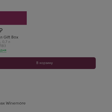
ет внимание и создает особую атмосферу.
л Gift Box
я
,
0,7 л
 ЛВЗ
 дня
В корзину
инах Winemore