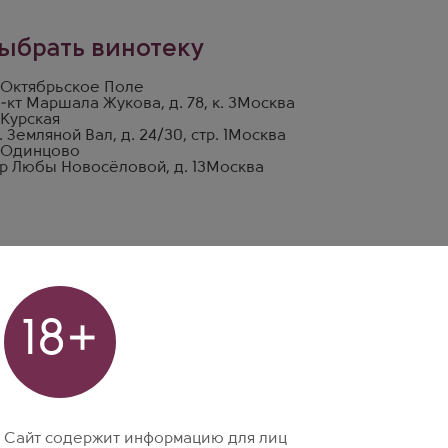
ыбрать винотеку
 Октябрьское Поле
-кт Маршала Жукова, д. 78, к. 3
Москва
 Курская
. Земляной Вал, д. 24/30, стр. 1
Москва
 Одинцово
р Любы Новосёловой, д. 13
Москва
18+
Сайт содержит информацию для лиц