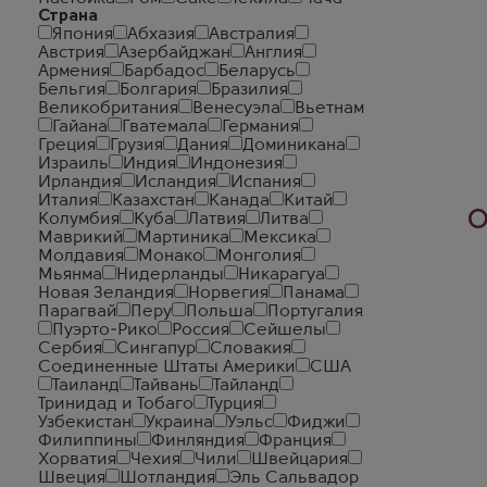
Страна
Япония
Абхазия
Австралия
Австрия
Азербайджан
Англия
Армения
Барбадос
Беларусь
Бельгия
Болгария
Бразилия
Великобритания
Венесуэла
Вьетнам
Гайана
Гватемала
Германия
Греция
Грузия
Дания
Доминикана
Израиль
Индия
Индонезия
Ирландия
Исландия
Испания
Италия
Казахстан
Канада
Китай
О
Колумбия
Куба
Латвия
Литва
Маврикий
Мартиника
Мексика
Молдавия
Монако
Монголия
Мьянма
Нидерланды
Никарагуа
Новая Зеландия
Норвегия
Панама
Парагвай
Перу
Польша
Португалия
Пуэрто-Рико
Россия
Сейшелы
Сербия
Сингапур
Словакия
Соединенные Штаты Америки
США
Таиланд
Тайвань
Тайланд
Тринидад и Тобаго
Турция
Узбекистан
Украина
Уэльс
Фиджи
Филиппины
Финляндия
Франция
Хорватия
Чехия
Чили
Швейцария
Швеция
Шотландия
Эль Сальвадор