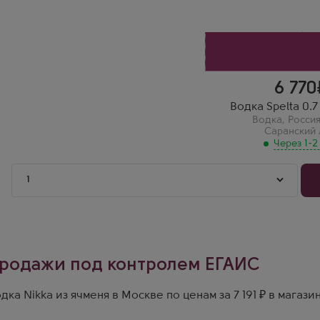
Водка имеет насыщенный аромат, который сразу же привлека
6 770
Водка Spelta 0.7 
Водка
,
Росси
Саранский
Через 1-2
1
родажи под контролем ЕГАИС
дка Nikka из ячменя в Москве по ценам за 7 191 ₽ в магаз