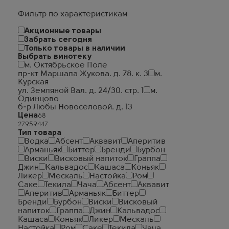
Фильтр по характеристикам
Акционные товары
Забрать сегодня
Только товары в наличии
Выбрать винотеку
м. Октябрьское Поле
пр-кт Маршала Жукова. д. 78. к. 3
м.
Курская
ул. Земляной Вал. д. 24/30. стр. 1
м.
Одинцово
б-р Любы Новосёловой. д. 13
Цена
Тип товара
Водка
Абсент
Аквавит
Аперитив
Арманьяк
Биттер
Бренди
Бурбон
Виски
Висковый напиток
Граппа
Джин
Кальвадос
Кашаса
Коньяк
Ликер
Мескаль
Настойка
Ром
Саке
Текила
Чача
Абсент
Аквавит
Аперитив
Арманьяк
Биттер
Бренди
Бурбон
Виски
Висковый
напиток
Граппа
Джин
Кальвадос
Кашаса
Коньяк
Ликер
Мескаль
Настойка
Ром
Саке
Текила
Чача