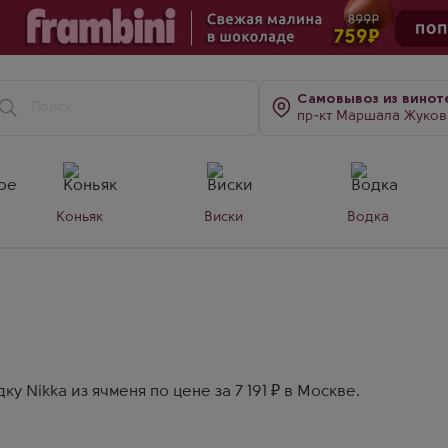
Самовывоз
из винот
пр-кт Маршала Жукова, д. 7
Коньяк
Виски
Водка
 Nikka из ячменя по цене за 7 191 ₽ в Москве.