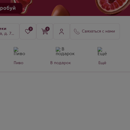
еки
0
0
Связаться с нами
8, к. 3
Пиво
В подарок
Ещё