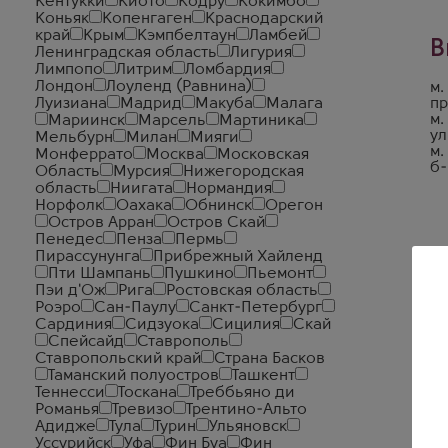
Кентукки
Киото
Кодру
Кокимбо
Коньяк
Копенгаген
Краснодарский
край
Крым
Кэмпбелтаун
Ламбей
В
Ленинградская область
Лигурия
Лимпопо
Литрим
Ломбардия
Лондон
Лоуленд (Равнина)
м.
Луизиана
Мадрид
Макуба
Малага
пр
м.
Мариинск
Марсель
Мартиника
ул
Мельбурн
Милан
Мияги
м.
Монферрато
Москва
Московская
б-
Область
Мурсия
Нижегородская
область
Ниигата
Нормандия
Норфолк
Оахака
Обнинск
Орегон
Остров Арран
Остров Скай
Пенедес
Пенза
Пермь
Пирассунунга
Прибрежный Хайленд
Пти Шампань
Пушкино
Пьемонт
Пэи д'Ож
Рига
Ростовская область
Роэро
Сан-Паулу
Санкт-Петербург
Сардиния
Сидзуока
Сицилия
Скай
Спейсайд
Ставрополь
Ставропольский край
Страна Басков
Таманский полуостров
Ташкент
Теннесси
Тоскана
Треббьяно ди
Романья
Тревизо
Трентино-Альто
Адидже
Тула
Турин
Ульяновск
Уссурийск
Уфа
Фин Буа
Фин