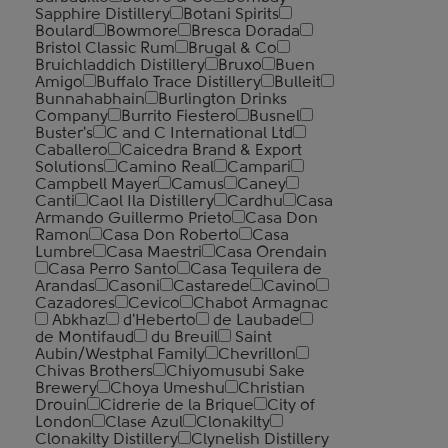
Sapphire Distillery
Botani Spirits
Boulard
Bowmore
Bresca Dorada
Bristol Classic Rum
Brugal & Co
Bruichladdich Distillery
Bruxo
Buen
Amigo
Buffalo Trace Distillery
Bulleit
Bunnahabhain
Burlington Drinks
Company
Burrito Fiestero
Busnel
Buster's
C and C International Ltd
Caballero
Caicedra Brand & Export
Solutions
Camino Real
Campari
Campbell Mayer
Camus
Caney
Canti
Caol Ila Distillery
Cardhu
Casa
Armando Guillermo Prieto
Casa Don
Ramon
Casa Don Roberto
Casa
Lumbre
Casa Maestri
Casa Orendain
Casa Perro Santo
Casa Tequilera de
Arandas
Casoni
Castarede
Cavino
Cazadores
Cevico
Chabot Armagnac
Abkhaz
d'Heberto
de Laubade
de Montifaud
du Breuil
Saint
Aubin/Westphal Family
Chevrillon
Chivas Brothers
Chiyomusubi Sake
Brewery
Choya Umeshu
Christian
Drouin
Cidrerie de la Brique
City of
London
Clase Azul
Clonakilty
Clonakilty Distillery
Clynelish Distillery