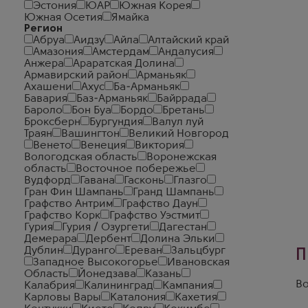
Эстония
ЮАР
Южная Корея
Южная Осетия
Ямайка
Регион
Абруа
Аидзу
Айла
Алтайский край
Амазония
Амстердам
Андалусия
Анжера
Араратская Долина
Армавирский район
Арманьяк
Ахашени
Ахус
Ба-Арманьяк
Бавария
Баз-Арманьяк
Байррада
Бароло
Бон Буа
Бордо
Бретань
Броксберн
Бургундия
Валул луй
Траян
Вашингтон
Великий Новгород
Венето
Венеция
Виктория
Вологодская область
Воронежская
область
Восточное побережье
Вудфорд
Гавана
Гасконь
Глазго
Гран Фин Шампань
Гранд Шампань
Графство Антрим
Графство Даун
Графство Корк
Графство Уэстмит
Гурия
Гурия / Озургети
Дагестан
Демерара
Дербент
Долина Эльки
Дублин
Дуранго
Ереван
Зальцбург
П
Западное Высокогорье
Ивановская
Область
Йонедзава
Казань
Во
Калабрия
Калининград
Кампания
Карловы Вары
Каталония
Кахетия