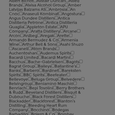
Albert Bichot
Alistair Duncan
Allied
Brands
Alvisa Alcohol Group
Amber
Latvijas Balzams AS
Ambrosia
An
Cnoc
Anaseuli Kombinat
Angostura
Angus Dundee Distillers
Antica
Distilleria Petrone
Antica Distilleria
Quaglia
Appleton Estate
APU
Company
Aratta Distillery
Arcane
Arcon
Ardbeg
Aregak
Arette
Armando Bermudez & Co
Armenia
Wine
Arthur Bell & Sons
Asahi Shuzo
Ascaneli
Atom Brands
Auchentoshan
Audemus Spirits
Bacardi Limited
Bacardi Martini
Bacchus
Bache-Gabrielsen
Bagots
Bagrat Group
Baileys
Ballantine's
Banks
Barbero
Bardinet
Bareksten
Spirits
BBC Spirits
Beefeater
Bellevoye
Beluga Group
Belvedere
Belvingroup
Beniamino Maschio
Benriach
Bepi Tosolini
Berry Brothers
& Rudd
Beveland Distillers
Bisquit &
Dubouche
Black Forest Distillers
Blackadder
Blackforest
Blanton's
Distilling
Bleeding Heart Rum
Company
Bocchino
Bodegas
Barbadillo
Bolero & Co
Bombay