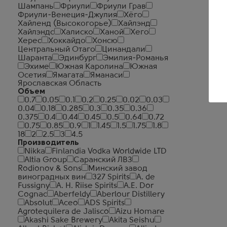
Шампань
Фриули
Фриули Грав
Фриули-Венеция-Джулия
Хёго
Хайленд (Высокогорье)
Хайлэнд
Хайлэндс
Халиско
Ханой
Хего
Херес
Хоккайдо
Хонсю
Центральный Отаго
Цинандали
Шаранта
Эдинбург
Эмилия-Романья
Эхиме
Южная Каролина
Южная
Осетия
Ямагата
Яманаси
Ярославская Область
Объем
0.7
0.05
0.1
0.2
0.25
0.02
0.03
0.04
0.18
0.285
0.3
0.35
0.36
0.375
0.4
0.44
0.45
0.5
0.64
0.72
0.75
0.85
0.9
1
1.45
1.5
1.75
1.8
18
2
2.5
3
4.5
Производитель
Nikka
Finlandia Vodka Worldwide LTD
Altia Group
Саранский ЛВЗ
Rodionov & Sons
Минский завод
виноградных вин
327 Spirits
A. de
Fussigny
A. H. Riise Spirits
A.E. Dor
Cognac
Aberfeldy
Aberlour Distillery
Absolut
Aceo
ADS Spirits
Agrotequilera de Jalisco
Aizu Homare
Akashi Sake Brewery
Akita Seishu