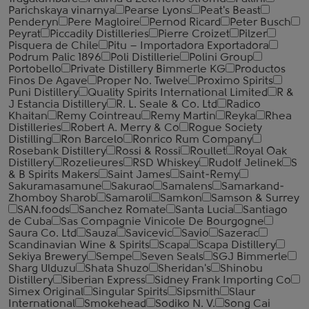
Parichskaya vinarnya
Pearse Lyons
Peat's Beast
Penderyn
Pere Magloire
Pernod Ricard
Peter Busch
Peyrat
Piccadily Distilleries
Pierre Croizet
Pilzer
Pisquera de Chile
Pitu – Importadora Exportadora
Podrum Palic 1896
Poli Distillerie
Polini Group
Portobello
Private Distillery Bimmerle KG
Productos
Finos De Agave
Proper No. Twelve
Proximo Spirits
Puni Distillery
Quality Spirits International Limited
R &
J Estancia Distillery
R. L. Seale & Co. Ltd
Radico
Khaitan
Remy Cointreau
Remy Martin
Reyka
Rhea
Distilleries
Robert A. Merry & Co
Rogue Society
Distilling
Ron Barcelo
Ronrico Rum Company
Rosebank Distillery
Rossi & Rossi
Roullet
Royal Oak
Distillery
Rozelieures
RSD Whiskey
Rudolf Jelinek
S
& B Spirits Makers
Saint James
Saint-Remy
Sakuramasamune
Sakurao
Samalens
Samarkand-
Zhomboy Sharob
Samaroli
Samkon
Samson & Surrey
SAN.foods
Sanchez Romate
Santa Lucia
Santiago
de Cuba
Sas Compagnie Vinicole De Bourgogne
Saura Co. Ltd
Sauza
Savicevic
Savio
Sazerac
Scandinavian Wine & Spirits
Scapa
Scapa Distillery
Sekiya Brewery
Sempe
Seven Seals
SGJ Bimmerle
Sharg Ulduzu
Shata Shuzo
Sheridan's
Shinobu
Distillery
Siberian Express
Sidney Frank Importing Co
Simex Original
Singular Spirits
Sipsmith
Slaur
International
Smokehead
Sodiko N. V.
Song Cai