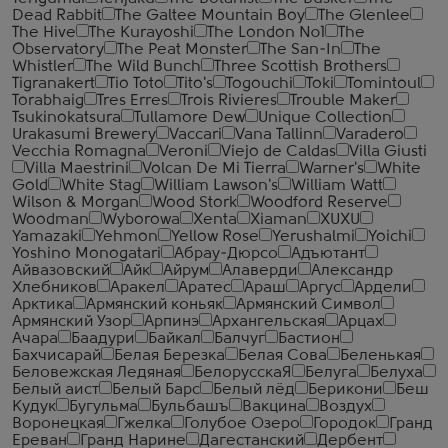
Dead Rabbit
The Galtee Mountain Boy
The Glenlee
The Hive
The Kurayoshi
The London №1
The
Observatory
The Peat Monster
The San-In
The
Whistler
The Wild Bunch
Three Scottish Brothers
Tigranakert
Tio Toto
Tito's
Togouchi
Toki
Tomintoul
Torabhaig
Tres Erres
Trois Rivieres
Trouble Maker
Tsukinokatsura
Tullamore Dew
Unique Collection
Urakasumi Brewery
Vaccari
Vana Tallinn
Varadero
Vecchia Romagna
Veroni
Viejo de Caldas
Villa Giusti
Villa Maestrini
Volcan De Mi Tierra
Warner's
White
Gold
White Stag
William Lawson's
William Watt
Wilson & Morgan
Wood Stork
Woodford Reserve
Woodman
Wyborowa
Xenta
Xiaman
XUXU
Yamazaki
Yehmon
Yellow Rose
Yerushalmi
Yoichi
Yoshino Monogatari
Абрау-Дюрсо
Адъютант
Айвазовский
Айк
Айрум
Алаверди
Александр
Хлебников
Аракел
Аратес
Араш
Аргус
Ардели
Арктика
Армянский коньяк
Армянский Символ
Армянский Узор
Арпинэ
Архангельская
Арцах
Ачара
Баадури
Байкал
Балчуг
Бастион
Бахчисарай
Белая Березка
Белая Сова
Беленькая
Беловежская Ледяная
БелорусскаЯ
Белуга
Белуха
Белый аист
Белый Барс
Белый лёд
Берикони
Беш
Кудук
Бугульма
Бульбашъ
Вакцина
Воздух
Воронецкая
Гжелка
Голубое Озеро
Городок
Гранд
Ереван
Гранд Нарине
Дагестанский
Дербент