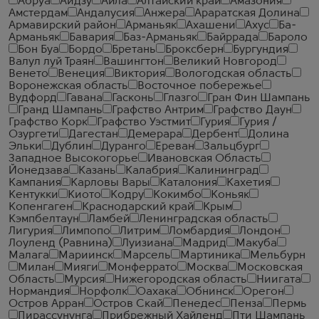
Абруа
Аидзу
Айла
Алтайский край
Амазония
Амстердам
Андалусия
Анжера
Араратская Долина
Армавирский район
Арманьяк
Ахашени
Ахус
Ба-
Арманьяк
Бавария
Баз-Арманьяк
Байррада
Бароло
Бон Буа
Бордо
Бретань
Броксберн
Бургундия
Валул луй Траян
Вашингтон
Великий Новгород
Венето
Венеция
Виктория
Вологодская область
Воронежская область
Восточное побережье
Вудфорд
Гавана
Гасконь
Глазго
Гран Фин Шампань
Гранд Шампань
Графство Антрим
Графство Даун
Графство Корк
Графство Уэстмит
Гурия
Гурия /
Озургети
Дагестан
Демерара
Дербент
Долина
Эльки
Дублин
Дуранго
Ереван
Зальцбург
Западное Высокогорье
Ивановская Область
Йонедзава
Казань
Калабрия
Калининград
Кампания
Карловы Вары
Каталония
Кахетия
Кентукки
Киото
Кодру
Кокимбо
Коньяк
Копенгаген
Краснодарский край
Крым
Кэмпбелтаун
Ламбей
Ленинградская область
Лигурия
Лимпопо
Литрим
Ломбардия
Лондон
Лоуленд (Равнина)
Луизиана
Мадрид
Макуба
Малага
Мариинск
Марсель
Мартиника
Мельбурн
Милан
Мияги
Монферрато
Москва
Московская
Область
Мурсия
Нижегородская область
Ниигата
Нормандия
Норфолк
Оахака
Обнинск
Орегон
Остров Арран
Остров Скай
Пенедес
Пенза
Пермь
Пирассунунга
Прибрежный Хайленд
Пти Шампань