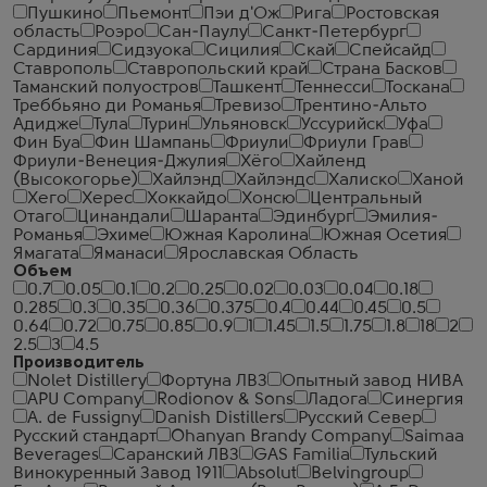
Пушкино
Пьемонт
Пэи д'Ож
Рига
Ростовская
область
Роэро
Сан-Паулу
Санкт-Петербург
Сардиния
Сидзуока
Сицилия
Скай
Спейсайд
Ставрополь
Ставропольский край
Страна Басков
Таманский полуостров
Ташкент
Теннесси
Тоскана
Треббьяно ди Романья
Тревизо
Трентино-Альто
Адидже
Тула
Турин
Ульяновск
Уссурийск
Уфа
Фин Буа
Фин Шампань
Фриули
Фриули Грав
Фриули-Венеция-Джулия
Хёго
Хайленд
(Высокогорье)
Хайлэнд
Хайлэндс
Халиско
Ханой
Хего
Херес
Хоккайдо
Хонсю
Центральный
Отаго
Цинандали
Шаранта
Эдинбург
Эмилия-
Романья
Эхиме
Южная Каролина
Южная Осетия
Ямагата
Яманаси
Ярославская Область
Объем
0.7
0.05
0.1
0.2
0.25
0.02
0.03
0.04
0.18
0.285
0.3
0.35
0.36
0.375
0.4
0.44
0.45
0.5
0.64
0.72
0.75
0.85
0.9
1
1.45
1.5
1.75
1.8
18
2
2.5
3
4.5
Производитель
Nolet Distillery
Фортуна ЛВЗ
Опытный завод НИВА
APU Company
Rodionov & Sons
Ладога
Синергия
A. de Fussigny
Danish Distillers
Русский Север
Русский стандарт
Ohanyan Brandy Company
Saimaa
Beverages
Саранский ЛВЗ
GAS Familia
Тульский
Винокуренный Завод 1911
Absolut
Belvingroup