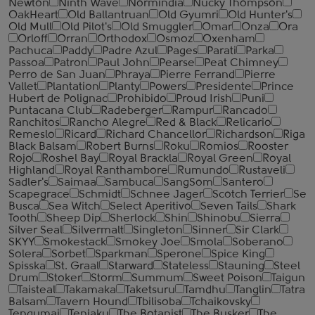
Newton
Ninth Wave
Normindia
Nucky Thompson
OakHeart
Old Ballantruan
Old Gyumri
Old Hunter's
Old Mull
Old Pilot's
Old Smuggler
Omar
Onza
Ora
Orloff
Orran
Orthodox
Osmoz
Oxenham
Pachuca
Paddy
Padre Azul
Pages
Parati
Parka
Passoa
Patron
Paul John
Pearse
Peat Chimney
Perro de San Juan
Phraya
Pierre Ferrand
Pierre
Vallet
Plantation
Planty
Powers
Presidente
Prince
Hubert de Polignac
Prohibido
Proud Irish
Puni
Puntacana Club
Radeberger
Rampur
Rancado
Ranchitos
Rancho Alegre
Red & Black
Relicario
Remeslo
Ricard
Richard Chancellor
Richardson
Riga
Black Balsam
Robert Burns
Roku
Romios
Rooster
Rojo
Roshel Bay
Royal Brackla
Royal Green
Royal
Highland
Royal Ranthambore
Rumundo
Rustaveli
Sadler's
Saimaa
Sambuca
SangSom
Santero
Scapegrace
Schmidt
Schnee Jager
Scotch Terrier
Se
Busca
Sea Witch
Select Aperitivo
Seven Tails
Shark
Tooth
Sheep Dip
Sherlock
Shin
Shinobu
Sierra
Silver Seal
Silvermalt
Singleton
Sinner
Sir Clark
SKYY
Smokestack
Smokey Joe
Smola
Soberano
Solera
Sorbet
Sparkman
Sperone
Spice King
Spisska
St. Graal
Starward
Stateless
Stauning
Steel
Drum
Stoker
Storm
Summum
Sweet Poison
Taigun
Taisteal
Takamaka
Taketsuru
Tamdhu
Tanglin
Tatra
Balsam
Tavern Hound
Tbilisoba
Tchaikovsky
Tengumai
Tenjaku
The Botanist
The Busker
The