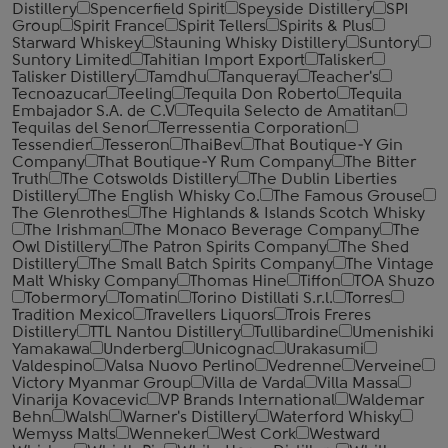
Distillery
Spencerfield Spirit
Speyside Distillery
SPI
Group
Spirit France
Spirit Tellers
Spirits & Plus
Starward Whiskey
Stauning Whisky Distillery
Suntory
Suntory Limited
Tahitian Import Export
Talisker
Talisker Distillery
Tamdhu
Tanqueray
Teacher's
Tecnoazucar
Teeling
Tequila Don Roberto
Tequila
Embajador S.A. de C.V
Tequila Selecto de Amatitan
Tequilas del Senor
Terressentia Corporation
Tessendier
Tesseron
ThaiBev
That Boutique-Y Gin
Company
That Boutique-Y Rum Company
The Bitter
Truth
The Cotswolds Distillery
The Dublin Liberties
Distillery
The English Whisky Co.
The Famous Grouse
The Glenrothes
The Highlands & Islands Scotch Whisky
The Irishman
The Monaco Beverage Company
The
Owl Distillery
The Patron Spirits Company
The Shed
Distillery
The Small Batch Spirits Company
The Vintage
Malt Whisky Company
Thomas Hine
Tiffon
TOA Shuzo
Tobermory
Tomatin
Torino Distillati S.r.l.
Torres
Tradition Mexico
Travellers Liquors
Trois Freres
Distillery
TTL Nantou Distillery
Tullibardine
Umenishiki
Yamakawa
Underberg
Unicognac
Urakasumi
Valdespino
Valsa Nuovo Perlino
Vedrenne
Verveine
Victory Myanmar Group
Villa de Varda
Villa Massa
Vinarija Kovacevic
VP Brands International
Waldemar
Behn
Walsh
Warner's Distillery
Waterford Whisky
Wemyss Malts
Wenneker
West Cork
Westward