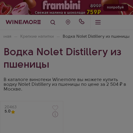
лавная
Крепкие напитки
Водка Nolet Distillery из пшеницы
Водка Nolet Distillery из
пшеницы
В каталоге винотеки Winemore вы можете купить
водку Nolet Distillery из пшеницы по цене за 2 504 ₽ в
Москве.
Артикул
20463
5.0
Через 1-2 дня
Водка
Кетл Уан
Производитель