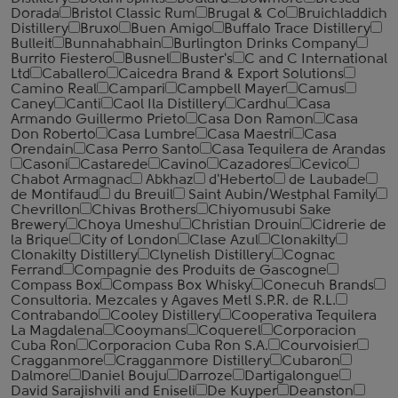
Dorada
Bristol Classic Rum
Brugal & Co
Bruichladdich
Distillery
Bruxo
Buen Amigo
Buffalo Trace Distillery
Bulleit
Bunnahabhain
Burlington Drinks Company
Burrito Fiestero
Busnel
Buster's
C and C International
Ltd
Caballero
Caicedra Brand & Export Solutions
Camino Real
Campari
Campbell Mayer
Camus
Caney
Canti
Caol Ila Distillery
Cardhu
Casa
Armando Guillermo Prieto
Casa Don Ramon
Casa
Don Roberto
Casa Lumbre
Casa Maestri
Casa
Orendain
Casa Perro Santo
Casa Tequilera de Arandas
Casoni
Castarede
Cavino
Cazadores
Cevico
Chabot Armagnac
Abkhaz
d'Heberto
de Laubade
de Montifaud
du Breuil
Saint Aubin/Westphal Family
Chevrillon
Chivas Brothers
Chiyomusubi Sake
Brewery
Choya Umeshu
Christian Drouin
Cidrerie de
la Brique
City of London
Clase Azul
Clonakilty
Clonakilty Distillery
Clynelish Distillery
Cognac
Ferrand
Compagnie des Produits de Gascogne
Compass Box
Compass Box Whisky
Conecuh Brands
Consultoria. Mezcales y Agaves Metl S.P.R. de R.L.
Contrabando
Cooley Distillery
Cooperativa Tequilera
La Magdalena
Cooymans
Coquerel
Corporacion
Cuba Ron
Corporacion Cuba Ron S.A.
Courvoisier
Cragganmore
Cragganmore Distillery
Cubaron
Dalmore
Daniel Bouju
Darroze
Dartigalongue
David Sarajishvili and Eniseli
De Kuyper
Deanston