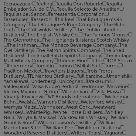
Tecnoazucar
Teeling
Tequila Don Roberto
Tequila
Embajador S.A. de C.V
Tequila Selecto de Amatitan
Tequilas del Senor
Terressentia Corporation
Tessendier
Tesseron
ThaiBev
That Boutique-Y Gin
Company
That Boutique-Y Rum Company
The Bitter
Truth
The Cotswolds Distillery
The Dublin Liberties
Distillery
The English Whisky Co.
The Famous Grouse
The Glenrothes
The Highlands & Islands Scotch Whisky
The Irishman
The Monaco Beverage Company
The
Owl Distillery
The Patron Spirits Company
The Shed
Distillery
The Small Batch Spirits Company
The Vintage
Malt Whisky Company
Thomas Hine
Tiffon
TOA Shuzo
Tobermory
Tomatin
Torino Distillati S.r.l.
Torres
Tradition Mexico
Travellers Liquors
Trois Freres
Distillery
TTL Nantou Distillery
Tullibardine
Umenishiki
Yamakawa
Underberg
Unicognac
Urakasumi
Valdespino
Valsa Nuovo Perlino
Vedrenne
Verveine
Victory Myanmar Group
Villa de Varda
Villa Massa
Vinarija Kovacevic
VP Brands International
Waldemar
Behn
Walsh
Warner's Distillery
Waterford Whisky
Wemyss Malts
Wenneker
West Cork
Westward
Whiskey
WhistlePig
White Horse Distillers
Whitley
Neill
Whyte & Mackay
Wicklow Hills Whiskey
William
Grant & Sons
William Lawson's Distillery
William
Macfarlane & Co.
William Peel
Wolfburn Distillery
Woodford Reserve Distillery
Writers' Tears
Yaguara