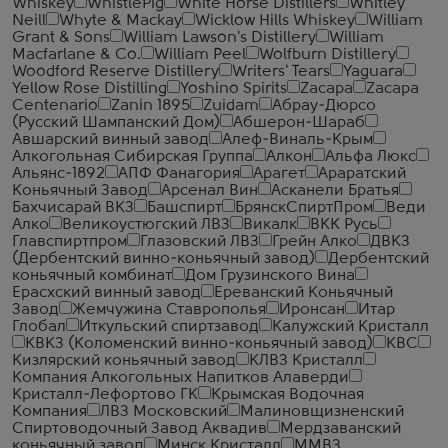
Whiskey
WhistlePig
White Horse Distillers
Whitley
Neill
Whyte & Mackay
Wicklow Hills Whiskey
William
Grant & Sons
William Lawson's Distillery
William
Macfarlane & Co.
William Peel
Wolfburn Distillery
Woodford Reserve Distillery
Writers' Tears
Yaguara
Yellow Rose Distilling
Yoshino Spirits
Zacapa
Zacapa
Centenario
Zanin 1895
Zuidam
Абрау-Дюрсо
(Русский Шампанский Дом)
Абшерон-Шараб
Авшарский винный завод
Алеф-Виналь-Крым
Алкогольная Сибирская Группа
Алкон
Альфа Люкс
Альянс-1892
АПФ Фанагория
Арагет
Араратский
Коньячный Завод
Арсенал Вин
Асканели Братья
Бахчисарай ВКЗ
Башспирт
БрянскСпиртПром
Веди
Алко
Великоустюгский ЛВЗ
Викалк
ВКК Русь
Главспиртпром
Глазовский ЛВЗ
Грейн Алко
ДВКЗ
(Дербентский винно-коньячный завод)
Дербентский
коньячный комбинат
Дом Грузинского Вина
Ерасхский винный завод
Ереванский Коньячный
Завод
Жемчужина Ставрополья
Иронсан
Итар
Глобал
Иткульский спиртзавод
Калужский Кристалл
КВКЗ (Коломенский винно-коньячный завод)
КВС
Кизлярский коньячный завод
КЛВЗ Кристалл
Компания Алкогольных Напитков Алаверди
Кристалл-Лефортово ГК
Крымская Водочная
Компания
ЛВЗ Московский
Малиновщизненский
Спиртоводочный Завод Аквадив
Мердзаванский
коньячный завод
Минск Кристалл
ММВЗ