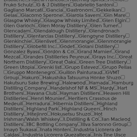
Distillerie
Fratelli ‎Francoli
Fraternity Spirits
Freihof
Fruko Schulz
G & J Distillers
Gabriello Santoni
Gagliano Marcati
Gancia
Gastronom
Gekkeikan
Gelas
Giacomo Sperone
Giarola Savem
Gin Mare
Glasgow Whisky
Glasgow Whisky Limited
Glen Elgin
Glen Garioch
Glen Moray Distillery
Glen Turner
Glencadam
Glendalough Distillery
Glendronach
Distillery
Glenfarclas Distillery
Glengoyne Distillery
Glenkinchie
Glenlivet
Glenmorangie
Glenmorangie
Distillery
Globefill Inc.
Godet
Golani Distillery
Gonzalez Byass
Gordon & Co
Grand Marnier
Grand
Mezcal
Grandes Distilleries Peureux
Grays Inc.
Great
Northern Distillery
Great Oaks
Green Tree Distillery
Green Utopia
Grenki list
Grupo Estevez
Grupo Pellas
Gruppo Montenegro
Guillon Painturaud
GVMT
Group
Hakuro
Hakushika Tatsuuma Honke Shuzo
Hakutsuru Sake Brewing
Halewood
Hamada
Hamburg
Distilling Company
Handelshof NF & MS
Hardy
Hart
Brothers
Havana Club
Hayman Distillers
Heaven Hill
Distilleries
Henri Mounier
Heritiers Crassous de
Medeuil
Herradura
Hibernia Distillers
Highland
Distillers
Highland Park
Highland Queen
Hinch
Distillery
Hitejinro
Hokusetsu Shuzo
Hot
Irishman/Walsh Whiskey
I.Distilling & Co
Ian Macleod
Distillers
IBC Bottling Company
Illva Saronno Group
Imayo Tsukasa
Inata Honten
Industria Licorera de
Caldas
Industria Licorera Quezalteca
Inis Tine Uisce