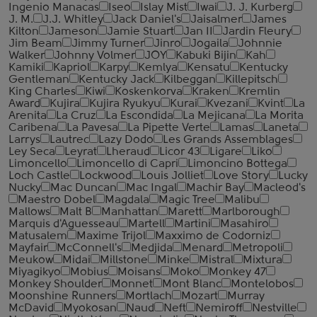
Ingenio Manacas
Iseo
Islay Mist
Iwai
J. J. Kurberg
J. M.
J.J. Whitley
Jack Daniel's
Jaisalmer
James
Kilton
Jameson
Jamie Stuart
Jan II
Jardin Fleury
Jim Beam
Jimmy Turner
Jinro
Jogaila
Johnnie
Walker
Johnny Volmer
JOY
Kabuki Bijin
Kah
Kamiki
Kapriol
Karpy
Kemlya
Kensatu
Kentucky
Gentleman
Kentucky Jack
Kilbeggan
Killepitsch
King Charles
Kiwi
Koskenkorva
Kraken
Kremlin
Award
Kujira
Kujira Ryukyu
Kurai
Kvezani
Kvint
La
Arenita
La Cruz
La Escondida
La Mejicana
La Morita
Caribena
La Pavesa
La Pipette Verte
Lamas
Laneta
Larrys
Lautrec
Lazy Dodo
Les Grands Assemblages
Ley Seca
Leyrat
Lheraud
Licor 43
Ligare
Liko
Limoncello
Limoncello di Capri
Limoncino Bottega
Loch Castle
Lockwood
Louis Jolliet
Love Story
Lucky
Nucky
Mac Duncan
Mac Ingal
Machir Bay
Macleod's
Maestro Dobel
Magdala
Magic Tree
Malibu
Mallows
Malt B
Manhattan
Marett
Marlborough
Marquis d'Aguesseau
Martell
Martini
Masahiro
Matusalem
Maxime Trijol
Maxximo de Codorniz
Mayfair
McConnell's
Medjida
Menard
Metropoli
Meukow
Midai
Millstone
Minke
Mistral
Mixtura
Miyagikyo
Mobius
Moisans
Moko
Monkey 47
Monkey Shoulder
Monnet
Mont Blanc
Montelobos
Moonshine Runners
Mortlach
Mozart
Murray
McDavid
Myokosan
Naud
Neft
Nemiroff
Nestville