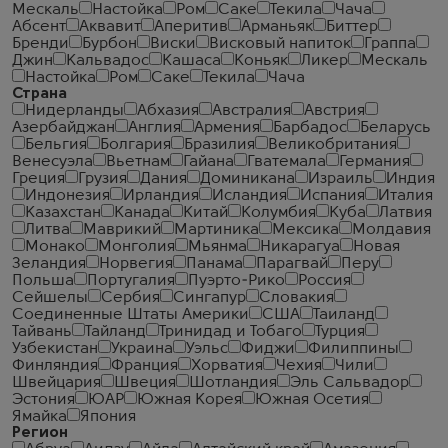
Мескаль
Настойка
Ром
Саке
Текила
Чача
Абсент
Аквавит
Аперитив
Арманьяк
Биттер
Бренди
Бурбон
Виски
Висковый напиток
Граппа
Джин
Кальвадос
Кашаса
Коньяк
Ликер
Мескаль
Настойка
Ром
Саке
Текила
Чача
Страна
Нидерланды
Абхазия
Австралия
Австрия
Азербайджан
Англия
Армения
Барбадос
Беларусь
Бельгия
Болгария
Бразилия
Великобритания
Венесуэла
Вьетнам
Гайана
Гватемала
Германия
Греция
Грузия
Дания
Доминикана
Израиль
Индия
Индонезия
Ирландия
Исландия
Испания
Италия
Казахстан
Канада
Китай
Колумбия
Куба
Латвия
Литва
Маврикий
Мартиника
Мексика
Молдавия
Монако
Монголия
Мьянма
Никарагуа
Новая
Зеландия
Норвегия
Панама
Парагвай
Перу
Польша
Португалия
Пуэрто-Рико
Россия
Сейшелы
Сербия
Сингапур
Словакия
Соединенные Штаты Америки
США
Таиланд
Тайвань
Тайланд
Тринидад и Тобаго
Турция
Узбекистан
Украина
Уэльс
Фиджи
Филиппины
Финляндия
Франция
Хорватия
Чехия
Чили
Швейцария
Швеция
Шотландия
Эль Сальвадор
Эстония
ЮАР
Южная Корея
Южная Осетия
Ямайка
Япония
Регион