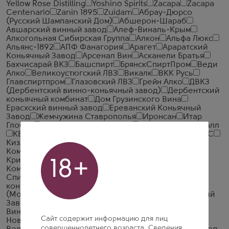
Yellow Rose Distilling
Yoshino Spirits
Zacapa
Zacapa
Centenario
Zanin 1895
Zuidam
Абрау-Дюрсо
(Русский Шампанский Дом)
Абшерон-Шараб
Авшарский винный завод
Алеф-Виналь-Крым
Алкогольная Сибирская Группа
Алкон
Альфа Люкс
Альянс-1892
АПФ Фанагория
Арагет
Араратский
Коньячный Завод
Арсенал Вин
Асканели Братья
Бахчисарай ВКЗ
Башспирт
БрянскСпиртПром
Веди
Алко
Великоустюгский ЛВЗ
Викалк
ВКК Русь
Главспиртпром
Глазовский ЛВЗ
Грейн Алко
ДВКЗ
(Дербентский винно-коньячный завод)
Дербентский
коньячный комбинат
Дом Грузинского Вина
Ерасхский винный завод
Ереванский Коньячный
Завод
Жемчужина Ставрополья
Иронсан
Итар
Глобал
Иткульский спиртзавод
Калужский Кристалл
КВКЗ (Коломенский винно-коньячный завод)
КВС
Кизлярский коньячный завод
КЛВЗ Кристалл
Компания Алкогольных Напитков Алаверди
Кристалл-Лефортово ГК
Крымская Водочная
18+
Компания
ЛВЗ Московский
Малиновщизненский
Спиртоводочный Завод Аквадив
Мердзаванский
коньячный завод
Минск Кристалл
ММВЗ
(Московский Межреспубликанский Винодельческий
Завод)
Московский завод Кристалл
Мргашен
Винно-коньячный завод
Национал Алко
Нива
Сайт содержит информацию для лиц
Новокубанское
Объединенные Пензенские
совершеннолетнего возраста. Сведения,