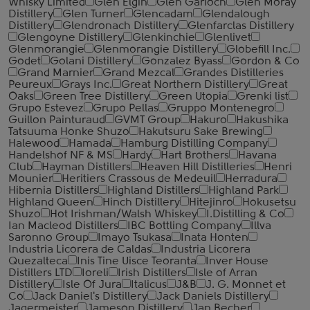
Whisky Limited
Glen Elgin
Glen Garioch
Glen Moray
Distillery
Glen Turner
Glencadam
Glendalough
Distillery
Glendronach Distillery
Glenfarclas Distillery
Glengoyne Distillery
Glenkinchie
Glenlivet
Glenmorangie
Glenmorangie Distillery
Globefill Inc.
Godet
Golani Distillery
Gonzalez Byass
Gordon & Co
Grand Marnier
Grand Mezcal
Grandes Distilleries
Peureux
Grays Inc.
Great Northern Distillery
Great
Oaks
Green Tree Distillery
Green Utopia
Grenki list
Grupo Estevez
Grupo Pellas
Gruppo Montenegro
Guillon Painturaud
GVMT Group
Hakuro
Hakushika
Tatsuuma Honke Shuzo
Hakutsuru Sake Brewing
Halewood
Hamada
Hamburg Distilling Company
Handelshof NF & MS
Hardy
Hart Brothers
Havana
Club
Hayman Distillers
Heaven Hill Distilleries
Henri
Mounier
Heritiers Crassous de Medeuil
Herradura
Hibernia Distillers
Highland Distillers
Highland Park
Highland Queen
Hinch Distillery
Hitejinro
Hokusetsu
Shuzo
Hot Irishman/Walsh Whiskey
I.Distilling & Co
Ian Macleod Distillers
IBC Bottling Company
Illva
Saronno Group
Imayo Tsukasa
Inata Honten
Industria Licorera de Caldas
Industria Licorera
Quezalteca
Inis Tine Uisce Teoranta
Inver House
Distillers LTD
Ioreli
Irish Distillers
Isle of Arran
Distillery
Isle Of Jura
Italicus
J&B
J. G. Monnet et
Co
Jack Daniel's Distillery
Jack Daniels Distillery
Jagermeister
Jameson Distillery
Jan Becher