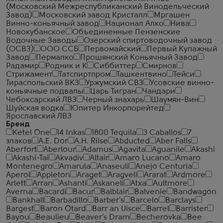
(Московский Межреспубликанский Винодельческий
Завод)
Московский завод Кристалл
Мргашен
Винно-коньячный завод
Национал Алко
Нива
Новокубанское
Объединенные Пензенские
Водочные Заводы
Озерский спиртоводочный завод
(ОСВЗ)
ООО ССБ
Первомайский
Первый Купажный
Завод
Пермалко
Прошянский Коньячный Завод
Радамир
Родник и К
Сиббиттер
Смирнов
Стрижамент
Татспиртпром
Ташкентвино
Тейси
Тираспольский ВКЗ
Уржумский СВЗ
Усовские винно-
коньячные подвалы
Царь Тигран
Чандари
Чебоксарский ЛВЗ
Черный знахарь
Шаумян-Вин
Шуйская водка
Юпитер Инкорпорейтед
Ярославский ЛВЗ
Бренд
Ketel One
14 Inkas
1800 Tequila
3 Caballos
7
злаков
A.E. Dor
A.H. Riise
Abducted
Aber Falls
Aberfort
Aberlour
Adamus
Agavita
Aguanile
Akashi
Akashi-Tai
Akvadiv
Altair
Amaro Lucano
Amaro
Montenegro
Amarula
Anaseuli
Anejo Centuria
Aperol
Appleton
Araget
Aragveli
Ararat
Ardmore
Arlett
Arran
Ashanti
Askaneli
Atxa
Aultmore
Averna
Bacardi
Bacur
Balblair
Balvenie
Bandwagon
Bankhall
Barbadillo
Barber's
Barcelo
Barclays
Bargest
Baron Otard
Barr an Uisce
Barrel
Barrister
Bayou
Beaulieu
Beaver's Dram
Becherovka
Bee