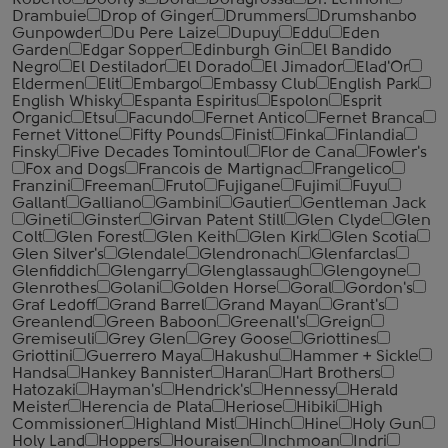
Roberto
Doorly's
Dora
Doragrossa
Dr. Lennon
Drambuie
Drop of Ginger
Drummers
Drumshanbo
Gunpowder
Du Pere Laize
Dupuy
Eddu
Eden
Garden
Edgar Sopper
Edinburgh Gin
El Bandido
Negro
El Destilador
El Dorado
El Jimador
Elad'Or
Eldermen
Elit
Embargo
Embassy Club
English Park
English Whisky
Espanta Espiritus
Espolon
Esprit
Organic
Etsu
Facundo
Fernet Antico
Fernet Branca
Fernet Vittone
Fifty Pounds
Finist
Finka
Finlandia
Finsky
Five Decades Tomintoul
Flor de Cana
Fowler's
Fox and Dogs
Francois de Martignac
Frangelico
Franzini
Freeman
Fruto
Fujigane
Fujimi
Fuyu
Gallant
Galliano
Gambini
Gautier
Gentleman Jack
Gineti
Ginster
Girvan Patent Still
Glen Clyde
Glen
Colt
Glen Forest
Glen Keith
Glen Kirk
Glen Scotia
Glen Silver's
Glendale
Glendronach
Glenfarclas
Glenfiddich
Glengarry
Glenglassaugh
Glengoyne
Glenrothes
Golani
Golden Horse
Goral
Gordon's
Graf Ledoff
Grand Barrel
Grand Mayan
Grant's
Greanlend
Green Baboon
Greenall's
Greign
Gremiseuli
Grey Glen
Grey Goose
Griottines
Griottini
Guerrero Maya
Hakushu
Hammer + Sickle
Handsa
Hankey Bannister
Haran
Hart Brothers
Hatozaki
Hayman's
Hendrick's
Hennessy
Herald
Meister
Herencia de Plata
Heriose
Hibiki
High
Commissioner
Highland Mist
Hinch
Hine
Holy Gun
Holy Land
Hoppers
Houraisen
Inchmoan
Indri