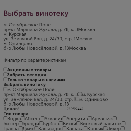
Выбрать винотеку
м. Октябрьское Поле
пр-кт Маршала Жукова, д. 78, к. 3
Москва
м. Курская
ул. Земляной Вал, д. 24/30, стр. 1
Москва
м. Одинцово
б-р Любы Новосёловой, д. 13
Москва
Фильтр по характеристикам
Акционные товары
Забрать сегодня
Только товары в наличии
Выбрать винотеку
м. Октябрьское Поле
пр-кт Маршала Жукова. д. 78. к. 3
м. Курская
ул. Земляной Вал. д. 24/30. стр. 1
м. Одинцово
б-р Любы Новосёловой. д. 13
Цена
Тип товара
Водка
Абсент
Аквавит
Аперитив
Арманьяк
Биттер
Бренди
Бурбон
Виски
Висковый напиток
Граппа
Джин
Кальвадос
Кашаса
Коньяк
Ликер