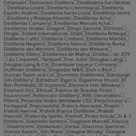
Delamain
Demerara Distillers
Destiladora San Nicolas
Destilaria Levira
Destileria Colombiana
Destileria
Espiritu Andino
Destileria Santa Lucia
Destileria Sierra
Destileria y Bodega Abasolo
Destilerias Acha
Destilerias Campeny
Destilerias Manuel Acha
Destilerias Unidas
Diageo
Diego Zamora
Dilmoor
Dingle
Distell International
Distil
Distilleria Bottega
Distilleria Caffo
Distilleria Cristiani
Distilleria Marolo
Distilleria Negroni
Distilleria Sibona
Distillerie Berta
Distillerie des Menhirs
Distillerie des Moisans
Distillerie Dillon
Distilleries de Matha
Dobbe
de JOY
du Coquerel
Tariquet
Don Julio
Douglas Laing
Douglas Laing & Co
Drambuie Liqueur Company
Dufftown Distillery
Dugladze W&S
Duh u Boci
Duncan Taylor and Co
Dunrobin Distilleries
Edinburgh
Gin Distillery
Edradour
Egan's
Eigashima Shuzo
El
Ron Prohibido
El Supremo
Element Irish Whiskey
Elephant Gin
Ethical
Fabrica de Tequilas Finos
Fauconnier
Fettercairn Distillery
Fifth Generation
Filliers
Finlandia Vodka Worldwide LTD
Fleischmann's
Fontagard
Franciacorta
Francis Abecassis
Frapin
Fratelli Averna
Fratelli Branca Distillerie
Fratelli
‎Francoli
Fraternity Spirits
Freihof
Fruko Schulz
G & J
Distillers
Gabriello Santoni
Gagliano Marcati
Gancia
Gastronom
Gekkeikan
Gelas
Giacomo Sperone
Giarola Savem
Gin Mare
Glasgow Whisky
Glasgow