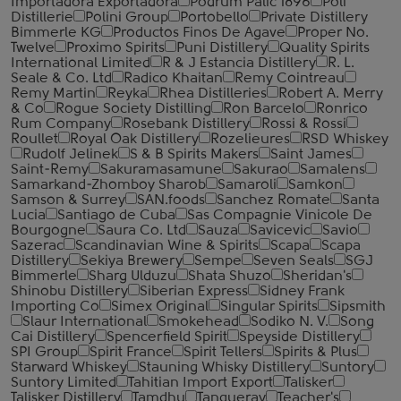
Importadora Exportadora
Podrum Palic 1896
Poli
Distillerie
Polini Group
Portobello
Private Distillery
Bimmerle KG
Productos Finos De Agave
Proper No.
Twelve
Proximo Spirits
Puni Distillery
Quality Spirits
International Limited
R & J Estancia Distillery
R. L.
Seale & Co. Ltd
Radico Khaitan
Remy Cointreau
Remy Martin
Reyka
Rhea Distilleries
Robert A. Merry
& Co
Rogue Society Distilling
Ron Barcelo
Ronrico
Rum Company
Rosebank Distillery
Rossi & Rossi
Roullet
Royal Oak Distillery
Rozelieures
RSD Whiskey
Rudolf Jelinek
S & B Spirits Makers
Saint James
Saint-Remy
Sakuramasamune
Sakurao
Samalens
Samarkand-Zhomboy Sharob
Samaroli
Samkon
Samson & Surrey
SAN.foods
Sanchez Romate
Santa
Lucia
Santiago de Cuba
Sas Compagnie Vinicole De
Bourgogne
Saura Co. Ltd
Sauza
Savicevic
Savio
Sazerac
Scandinavian Wine & Spirits
Scapa
Scapa
Distillery
Sekiya Brewery
Sempe
Seven Seals
SGJ
Bimmerle
Sharg Ulduzu
Shata Shuzo
Sheridan's
Shinobu Distillery
Siberian Express
Sidney Frank
Importing Co
Simex Original
Singular Spirits
Sipsmith
Slaur International
Smokehead
Sodiko N. V.
Song
Cai Distillery
Spencerfield Spirit
Speyside Distillery
SPI Group
Spirit France
Spirit Tellers
Spirits & Plus
Starward Whiskey
Stauning Whisky Distillery
Suntory
Suntory Limited
Tahitian Import Export
Talisker
Talisker Distillery
Tamdhu
Tanqueray
Teacher's