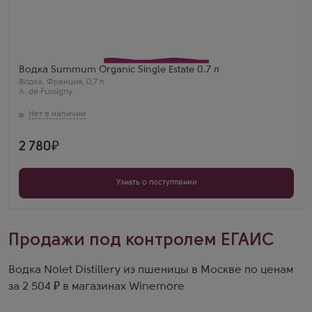
Водка
Суммум Органик Сингл Эстейт
Производитель
A. de Fussigny
Бренд
Summum
Регион
Водка Summum Organic Single Estate 0.7 л
Коньяк
Водка
,
Франция
,
0,7 л
A. de Fussigny
2 780
Узнать о поступлении
Продажи под контролем ЕГАИС
Водка Nolet Distillery из пшеницы в Москве по ценам
за 2 504 ₽ в магазинах Winemore