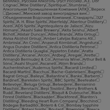
БелАлко
Русский Алкоголь (Руст Россия)
A.E. Dor
Cognac
Moe Distillery
Spiritique
Stumbras
Алкогольная Промышленная Компания (АПК)
Вереск
Дионис
Минский завод виноградных вин
Объединенная Водочная Компания
Стандартъ
327
Spirits
A. H. Riise Spirits
Aberfeldy
Aberlour Distillery
Aceo
ADS Spirits
Agrotequilera de Jalisco
Aizu
Homare
Akashi Sake Brewery
Akita Seishu
Albert
Bichot
Alistair Duncan
Allied Brands
Altia Group
Alvisa Alcohol Group
Amber Latvijas Balzams AS
Ambrosia
An Cnoc
Anaseuli Kombinat
Angostura
Angus Dundee Distillers
Antica Distilleria Petrone
Antica Distilleria Quaglia
Appleton Estate
Aratta
Distillery
Arcane
Arcon
Ardbeg
Aregak
Arette
Armando Bermudez & Co
Armenia Wine
Arthur Bell &
Sons
Asahi Shuzo
Ascaneli
Atom Brands
Auchentoshan
Audemus Spirits
Bacardi Limited
Bacardi Martini
Bacchus
Bache-Gabrielsen
Bagots
Bagrat Group
Baileys
Ballantine's
Banks
Barbero
Bardinet
Bareksten Spirits
BBC Spirits
Beefeater
Bellevoye
Beluga Group
Belvedere
Beniamino
Maschio
Benriach
Bepi Tosolini
Berry Brothers &
Rudd
Beveland Distillers
Bisquit & Dubouche
Black
Forest Distillers
Blackadder
Blackforest
Blanton's
Distilling
Bleeding Heart Rum Company
Bocchino
Bodegas Barbadillo
Bolero & Co
Bombay Sapphire
Distillery
Botani Spirits
Boulard
Bowmore
Bresca