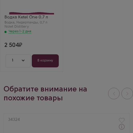
Nolet Distillery
Бренд
Ketel One
Михаил
Водка Ketel One 0.7 л
Кетел Ван — очень
Водка
,
Нидерланды
,
0,7 л
качественная
Nolet Distillery
голландская водка.
Через 1-2 дня
Мягкость просто
потрясающая.
2 504
1
В корзину
Обратите внимание на
похожие товары
Артикул
34324