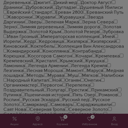
Деревенька
Джигит
Дикий мед
Доктор Август
Драники
Дубровский
Дугладзе
Душевный Тбилиси
Еврейский Стандарт
Ереван 2800
Ереванский Путь
Жаворонки
Журавли
Журавушка
Звезда
Даргинии
Зверь
Зеленая Марка
Зерна Севера
Зерно
Зимняя деревенька
Зимняя дорога
Золотая
Выдержка
Золотой Крым
Золотой Резерв
Зубровка
Иван Грозный
Императорская коллекция
Иней
Иорели
Кедр
Кедровица
Кизлярка
Кизлярский
Киновский
Коктебель
Коллекция Вин Александрова
Командирский
Коноплянка
Контрабанда
Корюшка
Косогоров Самогон
Кочари
Кремлевка
Кремлевский
Кристалл
Крымский
Кукушка
Ламоника
Легенда Армении
Легенда Кремля
Лезгинка
Лесная Мороша
Мамонт
Маруся
Медная
лошадка
Методъ
Мурава
Муш
Мягков
Налибоки
Народный Капитал
Ной
Оганян
Онегин
Органикмастер
Первогон
Перепелка
Поздравительный
Полугар
Престиж
Прикамский
Путинка
Пшеничная история
Пять Озер
Романов
Рослин
Русская Эскадра
Русский лед
Русское
Золото
Самарканд
Самоваръ
Сараджишвили
Саят Нова
Северная Тропа
Северное Золото
Седой Кавказ
Седой Кизляр
Сейлорс Хоум
0
0
Славянский Трактир
Смирновъ
Сокровище Тифлиса
Солодовая Ярмарка
Солодовня
Спельта
Старая
Акции
Адреса
Корзина
Избранное
Вход