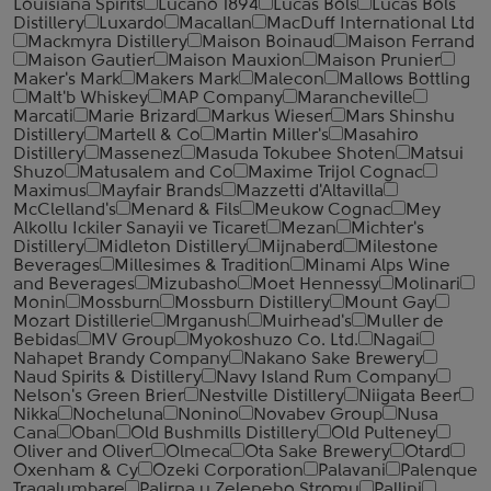
Louisiana Spirits
Lucano 1894
Lucas Bols
Lucas Bols
Distillery
Luxardo
Macallan
MacDuff International Ltd
Mackmyra Distillery
Maison Boinaud
Maison Ferrand
Maison Gautier
Maison Mauxion
Maison Prunier
Maker's Mark
Makers Mark
Malecon
Mallows Bottling
Malt'b Whiskey
MAP Company
Marancheville
Marcati
Marie Brizard
Markus Wieser
Mars Shinshu
Distillery
Martell & Co
Martin Miller's
Masahiro
Distillery
Massenez
Masuda Tokubee Shoten
Matsui
Shuzo
Matusalem and Co
Maxime Trijol Cognac
Maximus
Mayfair Brands
Mazzetti d'Altavilla
McClelland's
Menard & Fils
Meukow Cognac
Mey
Alkollu Ickiler Sanayii ve Ticaret
Mezan
Michter's
Distillery
Midleton Distillery
Mijnaberd
Milestone
Beverages
Millesimes & Tradition
Minami Alps Wine
and Beverages
Mizubasho
Moet Hennessy
Molinari
Monin
Mossburn
Mossburn Distillery
Mount Gay
Mozart Distillerie
Mrganush
Muirhead's
Muller de
Bebidas
MV Group
Myokoshuzo Co. Ltd.
Nagai
Nahapet Brandy Company
Nakano Sake Brewery
Naud Spirits & Distillery
Navy Island Rum Company
Nelson's Green Brier
Nestville Distillery
Niigata Beer
Nikka
Nocheluna
Nonino
Novabev Group
Nusa
Cana
Oban
Old Bushmills Distillery
Old Pulteney
Oliver and Oliver
Olmeca
Ota Sake Brewery
Otard
Oxenham & Cy
Ozeki Corporation
Palavani
Palenque
Tragalumbare
Palirna u Zeleneho Stromu
Pallini