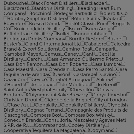
Dubouche
Black Forest Distillers
Blackadder
Blackforest
Blanton's Distilling
Bleeding Heart Rum
Company
Bocchino
Bodegas Barbadillo
Bolero & Co
Bombay Sapphire Distillery
Botani Spirits
Boulard
Bowmore
Bresca Dorada
Bristol Classic Rum
Brugal &
Co
Bruichladdich Distillery
Bruxo
Buen Amigo
Buffalo Trace Distillery
Bulleit
Bunnahabhain
Burlington Drinks Company
Burrito Fiestero
Busnel
Buster's
C and C International Ltd
Caballero
Caicedra
Brand & Export Solutions
Camino Real
Campari
Campbell Mayer
Camus
Caney
Canti
Caol Ila
Distillery
Cardhu
Casa Armando Guillermo Prieto
Casa Don Ramon
Casa Don Roberto
Casa Lumbre
Casa Maestri
Casa Orendain
Casa Perro Santo
Casa
Tequilera de Arandas
Casoni
Castarede
Cavino
Cazadores
Cevico
Chabot Armagnac
Abkhaz
d'Heberto
de Laubade
de Montifaud
du Breuil
Saint Aubin/Westphal Family
Chevrillon
Chivas
Brothers
Chiyomusubi Sake Brewery
Choya Umeshu
Christian Drouin
Cidrerie de la Brique
City of London
Clase Azul
Clonakilty
Clonakilty Distillery
Clynelish
Distillery
Cognac Ferrand
Compagnie des Produits de
Gascogne
Compass Box
Compass Box Whisky
Conecuh Brands
Consultoria. Mezcales y Agaves Metl
S.P.R. de R.L.
Contrabando
Cooley Distillery
Cooperativa Tequilera La Magdalena
Cooymans