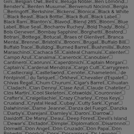
Gin
Belgian Owl
Bell's
Beluga Noble
Ben Lomond
Benster's
Benten Musume
Benvenuti Nocino
Bergia
Beringoff
Berkshire
Bickens
Bionica
Black & White
Black Beast
Black Bottle
Black Bull
Black Label
Black Ram
Blanton's
Blavod
Blend 285
Bloom
Blue
Label
Blue Seal
Bocharov Ruchey
Bold Thady
Bols
Bols Genever
Bombay Sapphire
Borghetti
Bosford
Botran
Bottega
Botucal
Braes of Glenlivet
Branca
Menta
Brenne
Bristoll's
Broom
Brugal
Buffalo Bill
Buffalo Trace
Bulldog
Burned Barrel
Bushmills
Buton
Maraschino
Cachaca 51
Caisteal Chamuis
Calenter
Campo Azul
Canaima
Canerock
Canoubier
Cantinero
Caorunn
Caperdonich
Captain Morgan
Captain's
Cardenal Mendoza
Cargo Cult
Carrygreen
Castlecraig
CastleSword
Cenote
Chameleon
de
Fontpinot
du Tariquet
Orkhevi
Chevalier d'Espalet
Chivas Regal
Chum Churum
Cigar's Barrel
Cihuatan
Cladach
Clan Denny
Clase Azul
Claude Chatelier
Clos Martin
Cool Skeleton
Cotswolds
Couronnier
Crafter's
Craigellachie
Crazy Charley
Cross Keys
Cruxland
Crystal Head
Cubay
Cutty Sark
Cynar
Dalwhinnie
Dame Jeanne
Danza del Fuego
Danzka
Darby's
Darejani
Darnley's
Daron
Darrow
Davidoff
De Marsy
Deau
Deep Forest
Devil's Island
Dewar's
Dictador
Dimple
Diplomatico
Disaronno
Domwill
Don Angel
Don Cruzado
Don Papa
Don