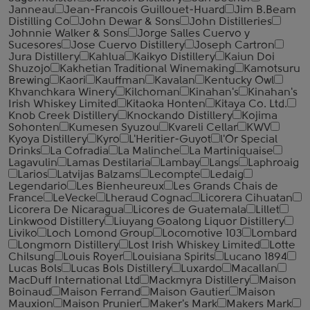
Janneau
Jean-Francois Guillouet-Huard
Jim B.Beam
Distilling Co
John Dewar & Sons
John Distilleries
Johnnie Walker & Sons
Jorge Salles Cuervo y
Sucesores
Jose Cuervo Distillery
Joseph Cartron
Jura Distillery
Kahlua
Kaikyo Distillery
Kaiun Doi
Shuzojo
Kakhetian Traditional Winemaking
Kamotsuru
Brewing
Kaori
Kauffman
Kavalan
Kentucky Owl
Khvanchkara Winery
Kilchoman
Kinahan's
Kinahan's
Irish Whiskey Limited
Kitaoka Honten
Kitaya Co. Ltd.
Knob Creek Distillery
Knockando Distillery
Kojima
Sohonten
Kumesen Syuzou
Kvareli Cellar
KWV
Kyoya Distillery
Kyro
L'Heritier-Guyot
l'Or Special
Drinks
La Cofradia
La Malinche
La Martiniquaise
Lagavulin
Lamas Destilaria
Lambay
Langs
Laphroaig
Larios
Latvijas Balzams
Lecompte
Ledaig
Legendario
Les Bienheureux
Les Grands Chais de
France
LeVecke
Lheraud Cognac
Licorera Cihuatan
Licorera De Nicaragua
Licores de Guatemala
Lillet
Linkwood Distillery
Liuyang Goalong Liquor Distillery
Liviko
Loch Lomond Group
Locomotive 103
Lombard
Longmorn Distillery
Lost Irish Whiskey Limited
Lotte
Chilsung
Louis Royer
Louisiana Spirits
Lucano 1894
Lucas Bols
Lucas Bols Distillery
Luxardo
Macallan
MacDuff International Ltd
Mackmyra Distillery
Maison
Boinaud
Maison Ferrand
Maison Gautier
Maison
Mauxion
Maison Prunier
Maker's Mark
Makers Mark