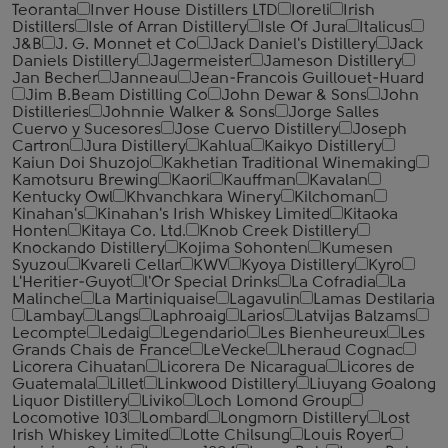
Teoranta
Inver House Distillers LTD
Ioreli
Irish
Distillers
Isle of Arran Distillery
Isle Of Jura
Italicus
J&B
J. G. Monnet et Co
Jack Daniel's Distillery
Jack
Daniels Distillery
Jagermeister
Jameson Distillery
Jan Becher
Janneau
Jean-Francois Guillouet-Huard
Jim B.Beam Distilling Co
John Dewar & Sons
John
Distilleries
Johnnie Walker & Sons
Jorge Salles
Cuervo y Sucesores
Jose Cuervo Distillery
Joseph
Cartron
Jura Distillery
Kahlua
Kaikyo Distillery
Kaiun Doi Shuzojo
Kakhetian Traditional Winemaking
Kamotsuru Brewing
Kaori
Kauffman
Kavalan
Kentucky Owl
Khvanchkara Winery
Kilchoman
Kinahan's
Kinahan's Irish Whiskey Limited
Kitaoka
Honten
Kitaya Co. Ltd.
Knob Creek Distillery
Knockando Distillery
Kojima Sohonten
Kumesen
Syuzou
Kvareli Cellar
KWV
Kyoya Distillery
Kyro
L'Heritier-Guyot
l'Or Special Drinks
La Cofradia
La
Malinche
La Martiniquaise
Lagavulin
Lamas Destilaria
Lambay
Langs
Laphroaig
Larios
Latvijas Balzams
Lecompte
Ledaig
Legendario
Les Bienheureux
Les
Grands Chais de France
LeVecke
Lheraud Cognac
Licorera Cihuatan
Licorera De Nicaragua
Licores de
Guatemala
Lillet
Linkwood Distillery
Liuyang Goalong
Liquor Distillery
Liviko
Loch Lomond Group
Locomotive 103
Lombard
Longmorn Distillery
Lost
Irish Whiskey Limited
Lotte Chilsung
Louis Royer