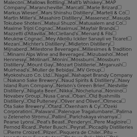
Malecon
Mallows Bottling
Malt'b Whiskey
MAP
Company
Marancheville
Marcati
Marie Brizard
Markus Wieser
Mars Shinshu Distillery
Martell & Co
Martin Miller's
Masahiro Distillery
Massenez
Masuda
Tokubee Shoten
Matsui Shuzo
Matusalem and Co
Maxime Trijol Cognac
Maximus
Mayfair Brands
Mazzetti d'Altavilla
McClelland's
Menard & Fils
Meukow Cognac
Mey Alkollu Ickiler Sanayii ve Ticaret
Mezan
Michter's Distillery
Midleton Distillery
Mijnaberd
Milestone Beverages
Millesimes & Tradition
Minami Alps Wine and Beverages
Mizubasho
Moet
Hennessy
Molinari
Monin
Mossburn
Mossburn
Distillery
Mount Gay
Mozart Distillerie
Mrganush
Muirhead's
Muller de Bebidas
MV Group
Myokoshuzo Co. Ltd.
Nagai
Nahapet Brandy Company
Nakano Sake Brewery
Naud Spirits & Distillery
Navy
Island Rum Company
Nelson's Green Brier
Nestville
Distillery
Niigata Beer
Nikka
Nocheluna
Nonino
Novabev Group
Nusa Cana
Oban
Old Bushmills
Distillery
Old Pulteney
Oliver and Oliver
Olmeca
Ota Sake Brewery
Otard
Oxenham & Cy
Ozeki
Corporation
Palavani
Palenque Tragalumbare
Palirna
u Zeleneho Stromu
Pallini
Parichskaya vinarnya
Pearse Lyons
Peat's Beast
Penderyn
Pere Magloire
Pernod Ricard
Peter Busch
Peyrat
Piccadily Distilleries
Pierre Croizet
Pilzer
Pisquera de Chile
Pitu –