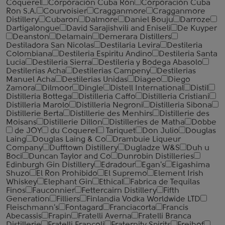
Coquerel
Corporacion Cuba Ron
Corporacion Cuba
Ron S.A.
Courvoisier
Cragganmore
Cragganmore
Distillery
Cubaron
Dalmore
Daniel Bouju
Darroze
Dartigalongue
David Sarajishvili and Eniseli
De Kuyper
Deanston
Delamain
Demerara Distillers
Destiladora San Nicolas
Destilaria Levira
Destileria
Colombiana
Destileria Espiritu Andino
Destileria Santa
Lucia
Destileria Sierra
Destileria y Bodega Abasolo
Destilerias Acha
Destilerias Campeny
Destilerias
Manuel Acha
Destilerias Unidas
Diageo
Diego
Zamora
Dilmoor
Dingle
Distell International
Distil
Distilleria Bottega
Distilleria Caffo
Distilleria Cristiani
Distilleria Marolo
Distilleria Negroni
Distilleria Sibona
Distillerie Berta
Distillerie des Menhirs
Distillerie des
Moisans
Distillerie Dillon
Distilleries de Matha
Dobbe
de JOY
du Coquerel
Tariquet
Don Julio
Douglas
Laing
Douglas Laing & Co
Drambuie Liqueur
Company
Dufftown Distillery
Dugladze W&S
Duh u
Boci
Duncan Taylor and Co
Dunrobin Distilleries
Edinburgh Gin Distillery
Edradour
Egan's
Eigashima
Shuzo
El Ron Prohibido
El Supremo
Element Irish
Whiskey
Elephant Gin
Ethical
Fabrica de Tequilas
Finos
Fauconnier
Fettercairn Distillery
Fifth
Generation
Filliers
Finlandia Vodka Worldwide LTD
Fleischmann's
Fontagard
Franciacorta
Francis
Abecassis
Frapin
Fratelli Averna
Fratelli Branca