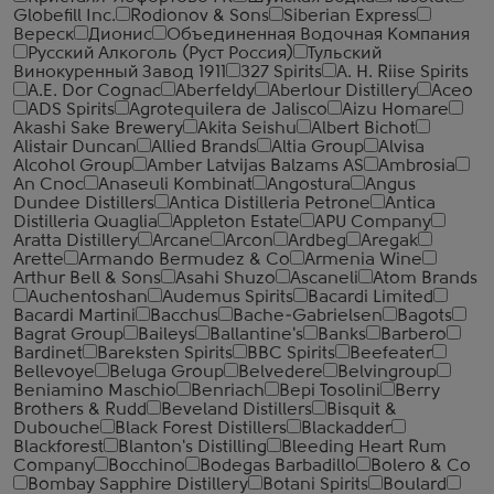
Globefill Inc.
Rodionov & Sons
Siberian Express
Вереск
Дионис
Объединенная Водочная Компания
Русский Алкоголь (Руст Россия)
Тульский
Винокуренный Завод 1911
327 Spirits
A. H. Riise Spirits
A.E. Dor Cognac
Aberfeldy
Aberlour Distillery
Aceo
ADS Spirits
Agrotequilera de Jalisco
Aizu Homare
Akashi Sake Brewery
Akita Seishu
Albert Bichot
Alistair Duncan
Allied Brands
Altia Group
Alvisa
Alcohol Group
Amber Latvijas Balzams AS
Ambrosia
An Cnoc
Anaseuli Kombinat
Angostura
Angus
Dundee Distillers
Antica Distilleria Petrone
Antica
Distilleria Quaglia
Appleton Estate
APU Company
Aratta Distillery
Arcane
Arcon
Ardbeg
Aregak
Arette
Armando Bermudez & Co
Armenia Wine
Arthur Bell & Sons
Asahi Shuzo
Ascaneli
Atom Brands
Auchentoshan
Audemus Spirits
Bacardi Limited
Bacardi Martini
Bacchus
Bache-Gabrielsen
Bagots
Bagrat Group
Baileys
Ballantine's
Banks
Barbero
Bardinet
Bareksten Spirits
BBC Spirits
Beefeater
Bellevoye
Beluga Group
Belvedere
Belvingroup
Beniamino Maschio
Benriach
Bepi Tosolini
Berry
Brothers & Rudd
Beveland Distillers
Bisquit &
Dubouche
Black Forest Distillers
Blackadder
Blackforest
Blanton's Distilling
Bleeding Heart Rum
Company
Bocchino
Bodegas Barbadillo
Bolero & Co
Bombay Sapphire Distillery
Botani Spirits
Boulard