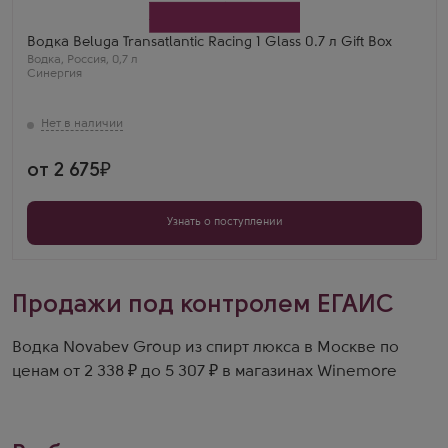
Синергия
Бренд
Белуга
Водка Beluga Transatlantic Racing 1 Glass 0.7 л Gift Box
Регион
Водка
,
Россия
,
0,7 л
Мариинск
Синергия
Александра Худякова
Замечательная водка. Обязательно приду за еще
бутылкой.
от 2 675
Узнать о поступлении
Продажи под контролем ЕГАИС
Водка Novabev Group из спирт люкса в Москве по
ценам от 2 338 ₽ до 5 307 ₽ в магазинах Winemore