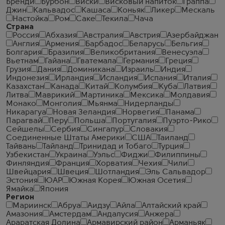
Бренди
Бурбон
Виски
Висковый напиток
Граппа
Джин
Кальвадос
Кашаса
Коньяк
Ликер
Мескаль
Настойка
Ром
Саке
Текила
Чача
Страна
Россия
Абхазия
Австралия
Австрия
Азербайджан
Англия
Армения
Барбадос
Беларусь
Бельгия
Болгария
Бразилия
Великобритания
Венесуэла
Вьетнам
Гайана
Гватемала
Германия
Греция
Грузия
Дания
Доминикана
Израиль
Индия
Индонезия
Ирландия
Исландия
Испания
Италия
Казахстан
Канада
Китай
Колумбия
Куба
Латвия
Литва
Маврикий
Мартиника
Мексика
Молдавия
Монако
Монголия
Мьянма
Нидерланды
Никарагуа
Новая Зеландия
Норвегия
Панама
Парагвай
Перу
Польша
Португалия
Пуэрто-Рико
Сейшелы
Сербия
Сингапур
Словакия
Соединенные Штаты Америки
США
Таиланд
Тайвань
Тайланд
Тринидад и Тобаго
Турция
Узбекистан
Украина
Уэльс
Фиджи
Филиппины
Финляндия
Франция
Хорватия
Чехия
Чили
Швейцария
Швеция
Шотландия
Эль Сальвадор
Эстония
ЮАР
Южная Корея
Южная Осетия
Ямайка
Япония
Регион
Мариинск
Абруа
Аидзу
Айла
Алтайский край
Амазония
Амстердам
Андалусия
Анжера
Араратская Долина
Армавирский район
Арманьяк