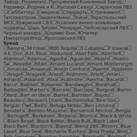
Завод
Пермалко
Прошянский Коньячный Завод
Радамир
Родник и К
Русский Север
Саранский ЛВЗ
Сиббиттер
Смирнов
Стандартъ
Стрижамент
Татспиртпром
Ташкентвино
Тейси
Тираспольский
ВКЗ
Уржумский СВЗ
Усовские винно-коньячные
подвалы
Царь Тигран
Чандари
Чебоксарский ЛВЗ
Черный знахарь
Шаумян-Вин
Юпитер
Инкорпорейтед
Ярославский ЛВЗ
Бренд
Белуга
14 Inkas
1800 Tequila
3 Caballos
7 злаков
A.E. Dor
A.H. Riise
Abducted
Aber Falls
Aberfort
Aberlour
Adamus
Agavita
Aguanile
Akashi
Akashi-
Tai
Akvadiv
Altair
Amaro Lucano
Amaro Montenegro
Amarula
Anaseuli
Anejo Centuria
Aperol
Appleton
Araget
Aragveli
Ararat
Ardmore
Arlett
Arran
Ashanti
Askaneli
Atxa
Aultmore
Averna
Bacardi
Bacur
Balblair
Balvenie
Bandwagon
Bankhall
Barbadillo
Barber's
Barcelo
Barclays
Bargest
Baron
Otard
Barr an Uisce
Barrel
Barrister
Bayou
Beaulieu
Beaver's Dram
Becherovka
Bee Gin
Belgian Owl
Bell's
Beluga Noble
Ben Lomond
Benster's
Benten Musume
Benvenuti Nocino
Bergia
Beringoff
Berkshire
Bickens
Bionica
Black & White
Black Beast
Black Bottle
Black Bull
Black Label
Black Ram
Blanton's
Blavod
Blend 285
Bloom
Blue
Label
Blue Seal
Bocharov Ruchey
Bold Thady
Bols