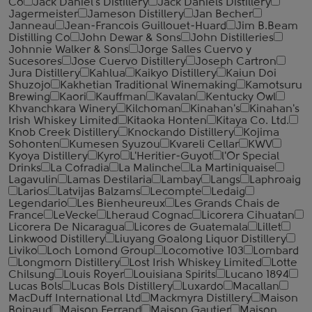
Co
Jack Daniel's Distillery
Jack Daniels Distillery
Jagermeister
Jameson Distillery
Jan Becher
Janneau
Jean-Francois Guillouet-Huard
Jim B.Beam
Distilling Co
John Dewar & Sons
John Distilleries
Johnnie Walker & Sons
Jorge Salles Cuervo y
Sucesores
Jose Cuervo Distillery
Joseph Cartron
Jura Distillery
Kahlua
Kaikyo Distillery
Kaiun Doi
Shuzojo
Kakhetian Traditional Winemaking
Kamotsuru
Brewing
Kaori
Kauffman
Kavalan
Kentucky Owl
Khvanchkara Winery
Kilchoman
Kinahan's
Kinahan's
Irish Whiskey Limited
Kitaoka Honten
Kitaya Co. Ltd.
Knob Creek Distillery
Knockando Distillery
Kojima
Sohonten
Kumesen Syuzou
Kvareli Cellar
KWV
Kyoya Distillery
Kyro
L'Heritier-Guyot
l'Or Special
Drinks
La Cofradia
La Malinche
La Martiniquaise
Lagavulin
Lamas Destilaria
Lambay
Langs
Laphroaig
Larios
Latvijas Balzams
Lecompte
Ledaig
Legendario
Les Bienheureux
Les Grands Chais de
France
LeVecke
Lheraud Cognac
Licorera Cihuatan
Licorera De Nicaragua
Licores de Guatemala
Lillet
Linkwood Distillery
Liuyang Goalong Liquor Distillery
Liviko
Loch Lomond Group
Locomotive 103
Lombard
Longmorn Distillery
Lost Irish Whiskey Limited
Lotte
Chilsung
Louis Royer
Louisiana Spirits
Lucano 1894
Lucas Bols
Lucas Bols Distillery
Luxardo
Macallan
MacDuff International Ltd
Mackmyra Distillery
Maison
Boinaud
Maison Ferrand
Maison Gautier
Maison