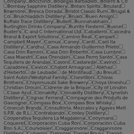
Company
Bocchino
Bodegas Barbadillo
Bolero & Co
Bombay Sapphire Distillery
Botani Spirits
Boulard
Bowmore
Bresca Dorada
Bristol Classic Rum
Brugal &
Co
Bruichladdich Distillery
Bruxo
Buen Amigo
Buffalo Trace Distillery
Bulleit
Bunnahabhain
Burlington Drinks Company
Burrito Fiestero
Busnel
Buster's
C and C International Ltd
Caballero
Caicedra
Brand & Export Solutions
Camino Real
Campari
Campbell Mayer
Camus
Caney
Canti
Caol Ila
Distillery
Cardhu
Casa Armando Guillermo Prieto
Casa Don Ramon
Casa Don Roberto
Casa Lumbre
Casa Maestri
Casa Orendain
Casa Perro Santo
Casa
Tequilera de Arandas
Casoni
Castarede
Cavino
Cazadores
Cevico
Chabot Armagnac
Abkhaz
d'Heberto
de Laubade
de Montifaud
du Breuil
Saint Aubin/Westphal Family
Chevrillon
Chivas
Brothers
Chiyomusubi Sake Brewery
Choya Umeshu
Christian Drouin
Cidrerie de la Brique
City of London
Clase Azul
Clonakilty
Clonakilty Distillery
Clynelish
Distillery
Cognac Ferrand
Compagnie des Produits de
Gascogne
Compass Box
Compass Box Whisky
Conecuh Brands
Consultoria. Mezcales y Agaves Metl
S.P.R. de R.L.
Contrabando
Cooley Distillery
Cooperativa Tequilera La Magdalena
Cooymans
Coquerel
Corporacion Cuba Ron
Corporacion Cuba
Ron S.A.
Courvoisier
Cragganmore
Cragganmore
Distillery
Cubaron
Dalmore
Daniel Bouju
Danish