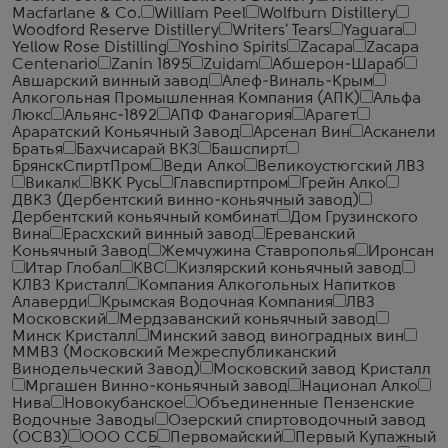
Macfarlane & Co.
William Peel
Wolfburn Distillery
Woodford Reserve Distillery
Writers' Tears
Yaguara
Yellow Rose Distilling
Yoshino Spirits
Zacapa
Zacapa
Centenario
Zanin 1895
Zuidam
Абшерон-Шараб
Авшарский винный завод
Алеф-Виналь-Крым
Алкогольная Промышленная Компания (АПК)
Альфа
Люкс
Альянс-1892
АПФ Фанагория
Арагет
Араратский Коньячный Завод
Арсенал Вин
Асканели
Братья
Бахчисарай ВКЗ
Башспирт
БрянскСпиртПром
Веди Алко
Великоустюгский ЛВЗ
Викалк
ВКК Русь
Главспиртпром
Грейн Алко
ДВКЗ (Дербентский винно-коньячный завод)
Дербентский коньячный комбинат
Дом Грузинского
Вина
Ерасхский винный завод
Ереванский
Коньячный Завод
Жемчужина Ставрополья
Иронсан
Итар Глобал
КВС
Кизлярский коньячный завод
КЛВЗ Кристалл
Компания Алкогольных Напитков
Алаверди
Крымская Водочная Компания
ЛВЗ
Московский
Мердзаванский коньячный завод
Минск Кристалл
Минский завод виноградных вин
ММВЗ (Московский Межреспубликанский
Винодельческий Завод)
Московский завод Кристалл
Мргашен Винно-коньячный завод
Национал Алко
Нива
Новокубанское
Объединенные Пензенские
Водочные Заводы
Озерский спиртоводочный завод
(ОСВЗ)
ООО ССБ
Первомайский
Первый Купажный