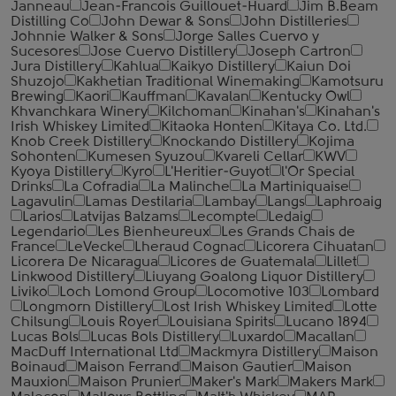
Janneau
Jean-Francois Guillouet-Huard
Jim B.Beam
Distilling Co
John Dewar & Sons
John Distilleries
Johnnie Walker & Sons
Jorge Salles Cuervo y
Sucesores
Jose Cuervo Distillery
Joseph Cartron
Jura Distillery
Kahlua
Kaikyo Distillery
Kaiun Doi
Shuzojo
Kakhetian Traditional Winemaking
Kamotsuru
Brewing
Kaori
Kauffman
Kavalan
Kentucky Owl
Khvanchkara Winery
Kilchoman
Kinahan's
Kinahan's
Irish Whiskey Limited
Kitaoka Honten
Kitaya Co. Ltd.
Knob Creek Distillery
Knockando Distillery
Kojima
Sohonten
Kumesen Syuzou
Kvareli Cellar
KWV
Kyoya Distillery
Kyro
L'Heritier-Guyot
l'Or Special
Drinks
La Cofradia
La Malinche
La Martiniquaise
Lagavulin
Lamas Destilaria
Lambay
Langs
Laphroaig
Larios
Latvijas Balzams
Lecompte
Ledaig
Legendario
Les Bienheureux
Les Grands Chais de
France
LeVecke
Lheraud Cognac
Licorera Cihuatan
Licorera De Nicaragua
Licores de Guatemala
Lillet
Linkwood Distillery
Liuyang Goalong Liquor Distillery
Liviko
Loch Lomond Group
Locomotive 103
Lombard
Longmorn Distillery
Lost Irish Whiskey Limited
Lotte
Chilsung
Louis Royer
Louisiana Spirits
Lucano 1894
Lucas Bols
Lucas Bols Distillery
Luxardo
Macallan
MacDuff International Ltd
Mackmyra Distillery
Maison
Boinaud
Maison Ferrand
Maison Gautier
Maison
Mauxion
Maison Prunier
Maker's Mark
Makers Mark