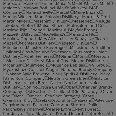
Mauxion
Maison Prunier
Maker's Mark
Makers Mark
Malecon
Mallows Bottling
Malt'b Whiskey
MAP
Company
Marancheville
Marcati
Marie Brizard
Markus Wieser
Mars Shinshu Distillery
Martell & Co
Martin Miller's
Masahiro Distillery
Massenez
Masuda
Tokubee Shoten
Matsui Shuzo
Matusalem and Co
Maxime Trijol Cognac
Maximus
Mayfair Brands
Mazzetti d'Altavilla
McClelland's
Menard & Fils
Meukow Cognac
Mey Alkollu Ickiler Sanayii ve Ticaret
Mezan
Michter's Distillery
Midleton Distillery
Mijnaberd
Milestone Beverages
Millesimes & Tradition
Minami Alps Wine and Beverages
Mizubasho
Moe
Distillery
Moet Hennessy
Molinari
Monin
Mossburn
Mossburn Distillery
Mount Gay
Mozart Distillerie
Mrganush
Muirhead's
Muller de Bebidas
MV Group
Myokoshuzo Co. Ltd.
Nagai
Nahapet Brandy Company
Nakano Sake Brewery
Naud Spirits & Distillery
Navy
Island Rum Company
Nelson's Green Brier
Nestville
Distillery
Niigata Beer
Nikka
Nocheluna
Nolet
Distillery
Nonino
Nusa Cana
Oban
Ohanyan Brandy
Company
Old Bushmills Distillery
Old Pulteney
Oliver
and Oliver
Olmeca
Ota Sake Brewery
Otard
Oxenham & Cy
Ozeki Corporation
Palavani
Palenque
Tragalumbare
Palirna u Zeleneho Stromu
Pallini
Parichskaya vinarnya
Pearse Lyons
Peat's Beast
Penderyn
Pere Magloire
Pernod Ricard
Peter Busch