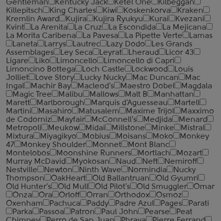
Gentleman
Kentucky Jack
Ketel One
Kilbeggan
Killepitsch
King Charles
Kiwi
Koskenkorva
Kraken
Kremlin Award
Kujira
Kujira Ryukyu
Kurai
Kvezani
Kvint
La Arenita
La Cruz
La Escondida
La Mejicana
La Morita Caribena
La Pavesa
La Pipette Verte
Lamas
Laneta
Larrys
Lautrec
Lazy Dodo
Les Grands
Assemblages
Ley Seca
Leyrat
Lheraud
Licor 43
Ligare
Liko
Limoncello
Limoncello di Capri
Limoncino Bottega
Loch Castle
Lockwood
Louis
Jolliet
Love Story
Lucky Nucky
Mac Duncan
Mac
Ingal
Machir Bay
Macleod's
Maestro Dobel
Magdala
Magic Tree
Malibu
Mallows
Malt B
Manhattan
Marett
Marlborough
Marquis d'Aguesseau
Martell
Martini
Masahiro
Matusalem
Maxime Trijol
Maxximo
de Codorniz
Mayfair
McConnell's
Medjida
Menard
Metropoli
Meukow
Midai
Millstone
Minke
Mistral
Mixtura
Miyagikyo
Mobius
Moisans
Moko
Monkey
47
Monkey Shoulder
Monnet
Mont Blanc
Montelobos
Moonshine Runners
Mortlach
Mozart
Murray McDavid
Myokosan
Naud
Neft
Nemiroff
Nestville
Newton
Ninth Wave
Normindia
Nucky
Thompson
OakHeart
Old Ballantruan
Old Gyumri
Old Hunter's
Old Mull
Old Pilot's
Old Smuggler
Omar
Onza
Ora
Orloff
Orran
Orthodox
Osmoz
Oxenham
Pachuca
Paddy
Padre Azul
Pages
Parati
Parka
Passoa
Patron
Paul John
Pearse
Peat
Chimney
Perro de San Juan
Phraya
Pierre Ferrand