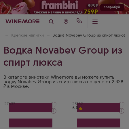
ая
Крепкие напитки
Водка Novabev Group из спирт люкса
Водка Novabev Group из
спирт люкса
В каталоге винотеки Winemore вы можете купить
водку Novabev Group из спирт люкса по цене от 2 338
₽ в Москве.
Артикул
27637
Артикул
28162
5.0
Забрать сегодня
Водка
Водка
Beluga Allure
Beluga Celebration в
Производитель
подарочной коробке