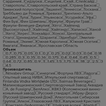
Сардиния
Сидзуока
Сицилия
Скай
Спейсайд
Ставрополь
Ставропольский край
Страна Басков
Таманский полуостров
Ташкент
Теннесси
Тоскана
Треббьяно ди Романья
Тревизо
Трентино-Альто
Адидже
Тула
Турин
Ульяновск
Уссурийск
Уфа
Фин Буа
Фин Шампань
Фриули
Фриули Грав
Фриули-Венеция-Джулия
Хёго
Хайленд
(Высокогорье)
Хайлэнд
Хайлэндс
Халиско
Ханой
Хего
Херес
Хоккайдо
Хонсю
Центральный
Отаго
Цинандали
Шаранта
Эдинбург
Эмилия-
Романья
Эхиме
Южная Каролина
Южная Осетия
Ямагата
Яманаси
Ярославская Область
Объем
0.7
0.75
0.05
0.1
0.2
0.25
0.02
0.03
0.04
0.18
0.285
0.3
0.35
0.36
0.375
0.4
0.44
0.45
0.5
0.64
0.72
0.85
0.9
1
1.45
1.5
1.75
1.8
18
2
2.5
3
4.5
Производитель
Novabev Group
Синергия
Фортуна ЛВЗ
Ладога
Опытный завод НИВА
Иткульский спиртзавод
Finlandia Vodka Worldwide LTD
Saimaa Beverages
Малиновщизненский Спиртоводочный Завод Аквадив
A. de Fussigny
БелАлко
КВКЗ (Коломенский винно-
коньячный завод)
Русский стандарт
Абрау-Дюрсо
(Русский Шампанский Дом)
Алкогольная Сибирская
Группа
Алкон
Глазовский ЛВЗ
Калужский Кристалл
Кристалл-Лефортово ГК
Шуйская водка
Absolut