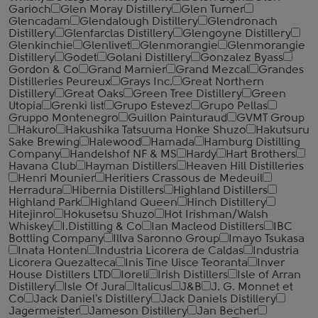
Garioch
Glen Moray Distillery
Glen Turner
Glencadam
Glendalough Distillery
Glendronach
Distillery
Glenfarclas Distillery
Glengoyne Distillery
Glenkinchie
Glenlivet
Glenmorangie
Glenmorangie
Distillery
Godet
Golani Distillery
Gonzalez Byass
Gordon & Co
Grand Marnier
Grand Mezcal
Grandes
Distilleries Peureux
Grays Inc.
Great Northern
Distillery
Great Oaks
Green Tree Distillery
Green
Utopia
Grenki list
Grupo Estevez
Grupo Pellas
Gruppo Montenegro
Guillon Painturaud
GVMT Group
Hakuro
Hakushika Tatsuuma Honke Shuzo
Hakutsuru
Sake Brewing
Halewood
Hamada
Hamburg Distilling
Company
Handelshof NF & MS
Hardy
Hart Brothers
Havana Club
Hayman Distillers
Heaven Hill Distilleries
Henri Mounier
Heritiers Crassous de Medeuil
Herradura
Hibernia Distillers
Highland Distillers
Highland Park
Highland Queen
Hinch Distillery
Hitejinro
Hokusetsu Shuzo
Hot Irishman/Walsh
Whiskey
I.Distilling & Co
Ian Macleod Distillers
IBC
Bottling Company
Illva Saronno Group
Imayo Tsukasa
Inata Honten
Industria Licorera de Caldas
Industria
Licorera Quezalteca
Inis Tine Uisce Teoranta
Inver
House Distillers LTD
Ioreli
Irish Distillers
Isle of Arran
Distillery
Isle Of Jura
Italicus
J&B
J. G. Monnet et
Co
Jack Daniel's Distillery
Jack Daniels Distillery
Jagermeister
Jameson Distillery
Jan Becher