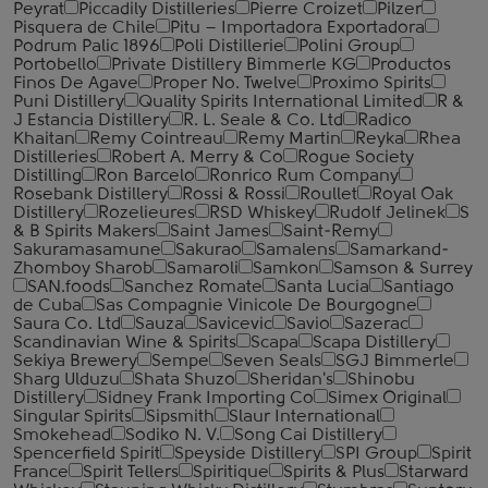
Peyrat
Piccadily Distilleries
Pierre Croizet
Pilzer
Pisquera de Chile
Pitu – Importadora Exportadora
Podrum Palic 1896
Poli Distillerie
Polini Group
Portobello
Private Distillery Bimmerle KG
Productos
Finos De Agave
Proper No. Twelve
Proximo Spirits
Puni Distillery
Quality Spirits International Limited
R &
J Estancia Distillery
R. L. Seale & Co. Ltd
Radico
Khaitan
Remy Cointreau
Remy Martin
Reyka
Rhea
Distilleries
Robert A. Merry & Co
Rogue Society
Distilling
Ron Barcelo
Ronrico Rum Company
Rosebank Distillery
Rossi & Rossi
Roullet
Royal Oak
Distillery
Rozelieures
RSD Whiskey
Rudolf Jelinek
S
& B Spirits Makers
Saint James
Saint-Remy
Sakuramasamune
Sakurao
Samalens
Samarkand-
Zhomboy Sharob
Samaroli
Samkon
Samson & Surrey
SAN.foods
Sanchez Romate
Santa Lucia
Santiago
de Cuba
Sas Compagnie Vinicole De Bourgogne
Saura Co. Ltd
Sauza
Savicevic
Savio
Sazerac
Scandinavian Wine & Spirits
Scapa
Scapa Distillery
Sekiya Brewery
Sempe
Seven Seals
SGJ Bimmerle
Sharg Ulduzu
Shata Shuzo
Sheridan's
Shinobu
Distillery
Sidney Frank Importing Co
Simex Original
Singular Spirits
Sipsmith
Slaur International
Smokehead
Sodiko N. V.
Song Cai Distillery
Spencerfield Spirit
Speyside Distillery
SPI Group
Spirit
France
Spirit Tellers
Spiritique
Spirits & Plus
Starward