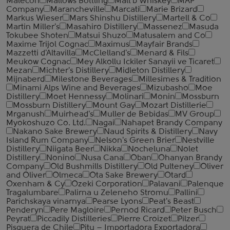
Malecon
Mallows Bottling
Malt'b Whiskey
MAP
Company
Marancheville
Marcati
Marie Brizard
Markus Wieser
Mars Shinshu Distillery
Martell & Co
Martin Miller's
Masahiro Distillery
Massenez
Masuda
Tokubee Shoten
Matsui Shuzo
Matusalem and Co
Maxime Trijol Cognac
Maximus
Mayfair Brands
Mazzetti d'Altavilla
McClelland's
Menard & Fils
Meukow Cognac
Mey Alkollu Ickiler Sanayii ve Ticaret
Mezan
Michter's Distillery
Midleton Distillery
Mijnaberd
Milestone Beverages
Millesimes & Tradition
Minami Alps Wine and Beverages
Mizubasho
Moe
Distillery
Moet Hennessy
Molinari
Monin
Mossburn
Mossburn Distillery
Mount Gay
Mozart Distillerie
Mrganush
Muirhead's
Muller de Bebidas
MV Group
Myokoshuzo Co. Ltd.
Nagai
Nahapet Brandy Company
Nakano Sake Brewery
Naud Spirits & Distillery
Navy
Island Rum Company
Nelson's Green Brier
Nestville
Distillery
Niigata Beer
Nikka
Nocheluna
Nolet
Distillery
Nonino
Nusa Cana
Oban
Ohanyan Brandy
Company
Old Bushmills Distillery
Old Pulteney
Oliver
and Oliver
Olmeca
Ota Sake Brewery
Otard
Oxenham & Cy
Ozeki Corporation
Palavani
Palenque
Tragalumbare
Palirna u Zeleneho Stromu
Pallini
Parichskaya vinarnya
Pearse Lyons
Peat's Beast
Penderyn
Pere Magloire
Pernod Ricard
Peter Busch
Peyrat
Piccadily Distilleries
Pierre Croizet
Pilzer
Pisquera de Chile
Pitu – Importadora Exportadora