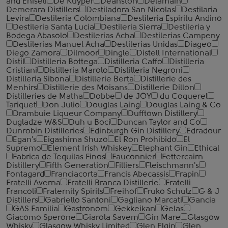
and Eniseli
De Kuyper
Deanston
Delamain
Demerara Distillers
Destiladora San Nicolas
Destilaria
Levira
Destileria Colombiana
Destileria Espiritu Andino
Destileria Santa Lucia
Destileria Sierra
Destileria y
Bodega Abasolo
Destilerias Acha
Destilerias Campeny
Destilerias Manuel Acha
Destilerias Unidas
Diageo
Diego Zamora
Dilmoor
Dingle
Distell International
Distil
Distilleria Bottega
Distilleria Caffo
Distilleria
Cristiani
Distilleria Marolo
Distilleria Negroni
Distilleria Sibona
Distillerie Berta
Distillerie des
Menhirs
Distillerie des Moisans
Distillerie Dillon
Distilleries de Matha
Dobbe
de JOY
du Coquerel
Tariquet
Don Julio
Douglas Laing
Douglas Laing & Co
Drambuie Liqueur Company
Dufftown Distillery
Dugladze W&S
Duh u Boci
Duncan Taylor and Co
Dunrobin Distilleries
Edinburgh Gin Distillery
Edradour
Egan's
Eigashima Shuzo
El Ron Prohibido
El
Supremo
Element Irish Whiskey
Elephant Gin
Ethical
Fabrica de Tequilas Finos
Fauconnier
Fettercairn
Distillery
Fifth Generation
Filliers
Fleischmann's
Fontagard
Franciacorta
Francis Abecassis
Frapin
Fratelli Averna
Fratelli Branca Distillerie
Fratelli
‎Francoli
Fraternity Spirits
Freihof
Fruko Schulz
G & J
Distillers
Gabriello Santoni
Gagliano Marcati
Gancia
GAS Familia
Gastronom
Gekkeikan
Gelas
Giacomo Sperone
Giarola Savem
Gin Mare
Glasgow
Whisky
Glasgow Whisky Limited
Glen Elgin
Glen