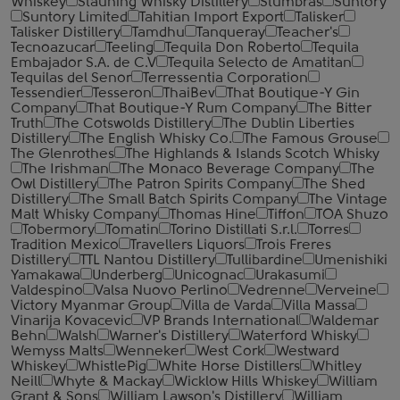
Whiskey
Stauning Whisky Distillery
Stumbras
Suntory
Suntory Limited
Tahitian Import Export
Talisker
Talisker Distillery
Tamdhu
Tanqueray
Teacher's
Tecnoazucar
Teeling
Tequila Don Roberto
Tequila
Embajador S.A. de C.V
Tequila Selecto de Amatitan
Tequilas del Senor
Terressentia Corporation
Tessendier
Tesseron
ThaiBev
That Boutique-Y Gin
Company
That Boutique-Y Rum Company
The Bitter
Truth
The Cotswolds Distillery
The Dublin Liberties
Distillery
The English Whisky Co.
The Famous Grouse
The Glenrothes
The Highlands & Islands Scotch Whisky
The Irishman
The Monaco Beverage Company
The
Owl Distillery
The Patron Spirits Company
The Shed
Distillery
The Small Batch Spirits Company
The Vintage
Malt Whisky Company
Thomas Hine
Tiffon
TOA Shuzo
Tobermory
Tomatin
Torino Distillati S.r.l.
Torres
Tradition Mexico
Travellers Liquors
Trois Freres
Distillery
TTL Nantou Distillery
Tullibardine
Umenishiki
Yamakawa
Underberg
Unicognac
Urakasumi
Valdespino
Valsa Nuovo Perlino
Vedrenne
Verveine
Victory Myanmar Group
Villa de Varda
Villa Massa
Vinarija Kovacevic
VP Brands International
Waldemar
Behn
Walsh
Warner's Distillery
Waterford Whisky
Wemyss Malts
Wenneker
West Cork
Westward
Whiskey
WhistlePig
White Horse Distillers
Whitley
Neill
Whyte & Mackay
Wicklow Hills Whiskey
William
Grant & Sons
William Lawson's Distillery
William