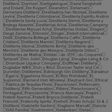
Distillers
Darroze
Dartigalongue
David Sarajishvili
and Eniseli
De Kuyper
Deanston
Delamain
Demerara Distillers
Destiladora San Nicolas
Destilaria
Levira
Destileria Colombiana
Destileria Espiritu Andino
Destileria Santa Lucia
Destileria Sierra
Destileria y
Bodega Abasolo
Destilerias Acha
Destilerias Campeny
Destilerias Manuel Acha
Destilerias Unidas
Diageo
Diego Zamora
Dilmoor
Dingle
Distell International
Distil
Distilleria Bottega
Distilleria Caffo
Distilleria
Cristiani
Distilleria Marolo
Distilleria Negroni
Distilleria Sibona
Distillerie Berta
Distillerie des
Menhirs
Distillerie des Moisans
Distillerie Dillon
Distilleries de Matha
Dobbe
de JOY
du Coquerel
Tariquet
Don Julio
Douglas Laing
Douglas Laing & Co
Drambuie Liqueur Company
Dufftown Distillery
Dugladze W&S
Duh u Boci
Duncan Taylor and Co
Dunrobin Distilleries
Edinburgh Gin Distillery
Edradour
Egan's
Eigashima Shuzo
El Ron Prohibido
El
Supremo
Element Irish Whiskey
Elephant Gin
Ethical
Fabrica de Tequilas Finos
Fauconnier
Fettercairn
Distillery
Fifth Generation
Filliers
Fleischmann's
Fontagard
Franciacorta
Francis Abecassis
Frapin
Fratelli Averna
Fratelli Branca Distillerie
Fratelli
‎Francoli
Fraternity Spirits
Freihof
Fruko Schulz
G & J
Distillers
Gabriello Santoni
Gagliano Marcati
Gancia
GAS Familia
Gastronom
Gekkeikan
Gelas