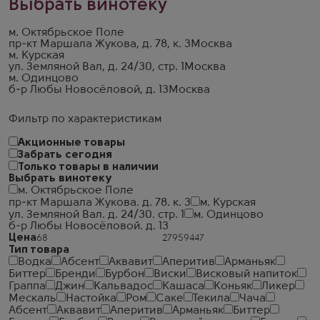
Выбрать винотеку
м. Октябрьское Поле
пр-кт Маршала Жукова, д. 78, к. 3
Москва
м. Курская
ул. Земляной Вал, д. 24/30, стр. 1
Москва
м. Одинцово
б-р Любы Новосёловой, д. 13
Москва
Фильтр по характеристикам
Акционные товары
Забрать сегодня
Только товары в наличии
Выбрать винотеку
м. Октябрьское Поле
пр-кт Маршала Жукова. д. 78. к. 3
м. Курская
ул. Земляной Вал. д. 24/30. стр. 1
м. Одинцово
б-р Любы Новосёловой. д. 13
Цена
Тип товара
Водка
Абсент
Аквавит
Аперитив
Арманьяк
Биттер
Бренди
Бурбон
Виски
Висковый напиток
Граппа
Джин
Кальвадос
Кашаса
Коньяк
Ликер
Мескаль
Настойка
Ром
Саке
Текила
Чача
Абсент
Аквавит
Аперитив
Арманьяк
Биттер