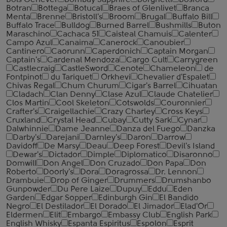
Bols Genever
Bombay Sapphire
Borghetti
Bosford
Botran
Bottega
Botucal
Braes of Glenlivet
Branca
Menta
Brenne
Bristoll's
Broom
Brugal
Buffalo Bill
Buffalo Trace
Bulldog
Burned Barrel
Bushmills
Buton
Maraschino
Cachaca 51
Caisteal Chamuis
Calenter
Campo Azul
Canaima
Canerock
Canoubier
Cantinero
Caorunn
Caperdonich
Captain Morgan
Captain's
Cardenal Mendoza
Cargo Cult
Carrygreen
Castlecraig
CastleSword
Cenote
Chameleon
de
Fontpinot
du Tariquet
Orkhevi
Chevalier d'Espalet
Chivas Regal
Chum Churum
Cigar's Barrel
Cihuatan
Cladach
Clan Denny
Clase Azul
Claude Chatelier
Clos Martin
Cool Skeleton
Cotswolds
Couronnier
Crafter's
Craigellachie
Crazy Charley
Cross Keys
Cruxland
Crystal Head
Cubay
Cutty Sark
Cynar
Dalwhinnie
Dame Jeanne
Danza del Fuego
Danzka
Darby's
Darejani
Darnley's
Daron
Darrow
Davidoff
De Marsy
Deau
Deep Forest
Devil's Island
Dewar's
Dictador
Dimple
Diplomatico
Disaronno
Domwill
Don Angel
Don Cruzado
Don Papa
Don
Roberto
Doorly's
Dora
Doragrossa
Dr. Lennon
Drambuie
Drop of Ginger
Drummers
Drumshanbo
Gunpowder
Du Pere Laize
Dupuy
Eddu
Eden
Garden
Edgar Sopper
Edinburgh Gin
El Bandido
Negro
El Destilador
El Dorado
El Jimador
Elad'Or
Eldermen
Elit
Embargo
Embassy Club
English Park
English Whisky
Espanta Espiritus
Espolon
Esprit