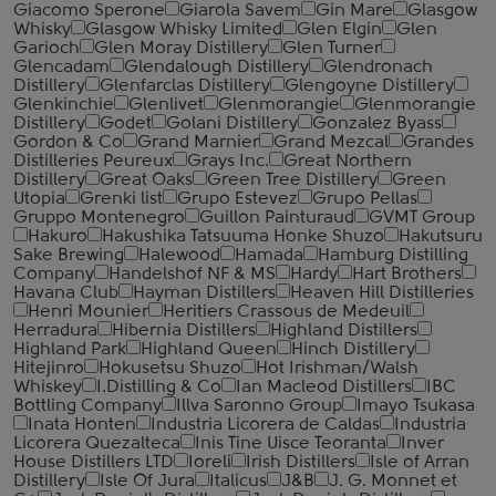
Giacomo Sperone
Giarola Savem
Gin Mare
Glasgow
Whisky
Glasgow Whisky Limited
Glen Elgin
Glen
Garioch
Glen Moray Distillery
Glen Turner
Glencadam
Glendalough Distillery
Glendronach
Distillery
Glenfarclas Distillery
Glengoyne Distillery
Glenkinchie
Glenlivet
Glenmorangie
Glenmorangie
Distillery
Godet
Golani Distillery
Gonzalez Byass
Gordon & Co
Grand Marnier
Grand Mezcal
Grandes
Distilleries Peureux
Grays Inc.
Great Northern
Distillery
Great Oaks
Green Tree Distillery
Green
Utopia
Grenki list
Grupo Estevez
Grupo Pellas
Gruppo Montenegro
Guillon Painturaud
GVMT Group
Hakuro
Hakushika Tatsuuma Honke Shuzo
Hakutsuru
Sake Brewing
Halewood
Hamada
Hamburg Distilling
Company
Handelshof NF & MS
Hardy
Hart Brothers
Havana Club
Hayman Distillers
Heaven Hill Distilleries
Henri Mounier
Heritiers Crassous de Medeuil
Herradura
Hibernia Distillers
Highland Distillers
Highland Park
Highland Queen
Hinch Distillery
Hitejinro
Hokusetsu Shuzo
Hot Irishman/Walsh
Whiskey
I.Distilling & Co
Ian Macleod Distillers
IBC
Bottling Company
Illva Saronno Group
Imayo Tsukasa
Inata Honten
Industria Licorera de Caldas
Industria
Licorera Quezalteca
Inis Tine Uisce Teoranta
Inver
House Distillers LTD
Ioreli
Irish Distillers
Isle of Arran
Distillery
Isle Of Jura
Italicus
J&B
J. G. Monnet et