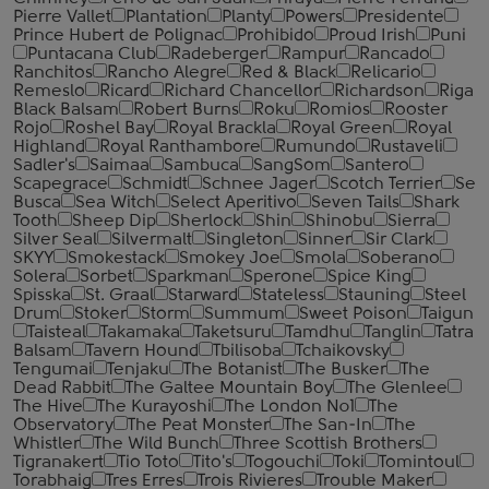
Pierre Vallet
Plantation
Planty
Powers
Presidente
Prince Hubert de Polignac
Prohibido
Proud Irish
Puni
Puntacana Club
Radeberger
Rampur
Rancado
Ranchitos
Rancho Alegre
Red & Black
Relicario
Remeslo
Ricard
Richard Chancellor
Richardson
Riga
Black Balsam
Robert Burns
Roku
Romios
Rooster
Rojo
Roshel Bay
Royal Brackla
Royal Green
Royal
Highland
Royal Ranthambore
Rumundo
Rustaveli
Sadler's
Saimaa
Sambuca
SangSom
Santero
Scapegrace
Schmidt
Schnee Jager
Scotch Terrier
Se
Busca
Sea Witch
Select Aperitivo
Seven Tails
Shark
Tooth
Sheep Dip
Sherlock
Shin
Shinobu
Sierra
Silver Seal
Silvermalt
Singleton
Sinner
Sir Clark
SKYY
Smokestack
Smokey Joe
Smola
Soberano
Solera
Sorbet
Sparkman
Sperone
Spice King
Spisska
St. Graal
Starward
Stateless
Stauning
Steel
Drum
Stoker
Storm
Summum
Sweet Poison
Taigun
Taisteal
Takamaka
Taketsuru
Tamdhu
Tanglin
Tatra
Balsam
Tavern Hound
Tbilisoba
Tchaikovsky
Tengumai
Tenjaku
The Botanist
The Busker
The
Dead Rabbit
The Galtee Mountain Boy
The Glenlee
The Hive
The Kurayoshi
The London №1
The
Observatory
The Peat Monster
The San-In
The
Whistler
The Wild Bunch
Three Scottish Brothers
Tigranakert
Tio Toto
Tito's
Togouchi
Toki
Tomintoul
Torabhaig
Tres Erres
Trois Rivieres
Trouble Maker