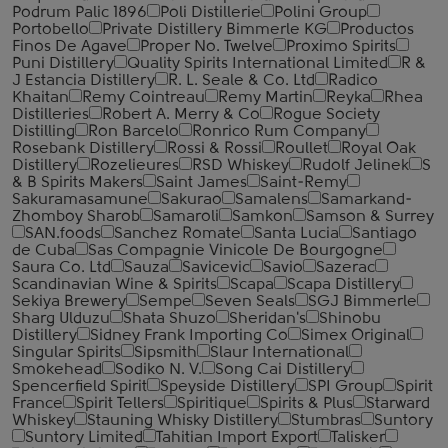
Podrum Palic 1896
Poli Distillerie
Polini Group
Portobello
Private Distillery Bimmerle KG
Productos
Finos De Agave
Proper No. Twelve
Proximo Spirits
Puni Distillery
Quality Spirits International Limited
R &
J Estancia Distillery
R. L. Seale & Co. Ltd
Radico
Khaitan
Remy Cointreau
Remy Martin
Reyka
Rhea
Distilleries
Robert A. Merry & Co
Rogue Society
Distilling
Ron Barcelo
Ronrico Rum Company
Rosebank Distillery
Rossi & Rossi
Roullet
Royal Oak
Distillery
Rozelieures
RSD Whiskey
Rudolf Jelinek
S
& B Spirits Makers
Saint James
Saint-Remy
Sakuramasamune
Sakurao
Samalens
Samarkand-
Zhomboy Sharob
Samaroli
Samkon
Samson & Surrey
SAN.foods
Sanchez Romate
Santa Lucia
Santiago
de Cuba
Sas Compagnie Vinicole De Bourgogne
Saura Co. Ltd
Sauza
Savicevic
Savio
Sazerac
Scandinavian Wine & Spirits
Scapa
Scapa Distillery
Sekiya Brewery
Sempe
Seven Seals
SGJ Bimmerle
Sharg Ulduzu
Shata Shuzo
Sheridan's
Shinobu
Distillery
Sidney Frank Importing Co
Simex Original
Singular Spirits
Sipsmith
Slaur International
Smokehead
Sodiko N. V.
Song Cai Distillery
Spencerfield Spirit
Speyside Distillery
SPI Group
Spirit
France
Spirit Tellers
Spiritique
Spirits & Plus
Starward
Whiskey
Stauning Whisky Distillery
Stumbras
Suntory
Suntory Limited
Tahitian Import Export
Talisker