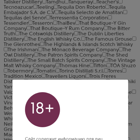
Talisker Distillery
Tamdhu
Tanqueray
Teacher's
Tecnoazucar
Teeling
Tequila Don Roberto
Tequila
Embajador S.A. de C.V
Tequila Selecto de Amatitan
Tequilas del Senor
Terressentia Corporation
Tessendier
Tesseron
ThaiBev
That Boutique-Y Gin
Company
That Boutique-Y Rum Company
The Bitter
Truth
The Cotswolds Distillery
The Dublin Liberties
Distillery
The English Whisky Co.
The Famous Grouse
The Glenrothes
The Highlands & Islands Scotch Whisky
The Irishman
The Monaco Beverage Company
The
Owl Distillery
The Patron Spirits Company
The Shed
Distillery
The Small Batch Spirits Company
The Vintage
Malt Whisky Company
Thomas Hine
Tiffon
TOA Shuzo
Tobermory
Tomatin
Torino Distillati S.r.l.
Torres
Tradition Mexico
Travellers Liquors
Trois Freres
Distillery
TTL Nantou Distillery
Tullibardine
Umenishiki
Yamakawa
Underberg
Unicognac
Urakasumi
Valdespino
Valsa Nuovo Perlino
Vedrenne
Verveine
Victory Myanmar Group
Villa de Varda
Villa Massa
Vinarija Kovacevic
VP Brands International
Waldemar
18+
Behn
Walsh
Warner's Distillery
Waterford Whisky
Wemyss Malts
Wenneker
West Cork
Westward
Whiskey
WhistlePig
White Horse Distillers
Whitley
Neill
Whyte & Mackay
Wicklow Hills Whiskey
William
Grant & Sons
William Lawson's Distillery
William
Macfarlane & Co.
William Peel
Wolfburn Distillery
Сайт содержит информацию для лиц