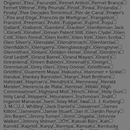
Organic
Etsu
Facundo
Fernet Antico
Fernet Branca
Fernet Vittone
Fifty Pounds
Finist
Finka
Finlandia
Finsky
Five Decades Tomintoul
Flor de Cana
Fowler's
Fox and Dogs
Francois de Martignac
Frangelico
Franzini
Freeman
Fruto
Fujigane
Fujimi
Fuyu
Gallant
Galliano
Gambini
Gautier
Gentleman Jack
Gineti
Ginster
Girvan Patent Still
Glen Clyde
Glen
Colt
Glen Forest
Glen Keith
Glen Kirk
Glen Scotia
Glen Silver's
Glendale
Glendronach
Glenfarclas
Glenfiddich
Glengarry
Glenglassaugh
Glengoyne
Glenrothes
Golani
Golden Horse
Goral
Gordon's
Graf Ledoff
Grand Barrel
Grand Mayan
Grant's
Greanlend
Green Baboon
Greenall's
Greign
Gremiseuli
Grey Glen
Grey Goose
Griottines
Griottini
Guerrero Maya
Hakushu
Hammer + Sickle
Handsa
Hankey Bannister
Haran
Hart Brothers
Hatozaki
Hayman's
Hendrick's
Hennessy
Herald
Meister
Herencia de Plata
Heriose
Hibiki
High
Commissioner
Highland Mist
Hinch
Hine
Holy Gun
Holy Land
Hoppers
Houraisen
Inchmoan
Indri
Ingenio Manacas
Iseo
Islay Mist
Iwai
J. J. Kurberg
J. M.
J.J. Whitley
Jack Daniel's
Jaisalmer
James
Kilton
Jameson
Jamie Stuart
Jan II
Jardin Fleury
Jim Beam
Jimmy Turner
Jinro
Jogaila
Johnnie
Walker
Johnny Volmer
JOY
Kabuki Bijin
Kah
Kamiki
Kapriol
Karpy
Kemlya
Kensatu
Kentucky