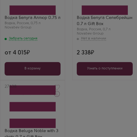
Novabev Group
Производитель
Бренд
Novabev Group
Белуга
Бренд
Регион
Белуга
Водка Белуга Аллюр 0.75 л
Водка Белуга Селебрейшн
Мариинск
Регион
Водка
,
Россия
,
0,75 л
0.7 л Gift Box
Мариинск
Novabev Group
Водка
Леонид
,
Россия
,
0,7 л
Novabev Group
Белуга Селебрейшн
Забрать сегодня
— это уже статус.
Подарочная
коробка — шик, а
вкус — мягче не
от 4 015
2 338
бывает.
В корзину
Узнать о поступлении
Артикул
27638
Водка
Белуга Нобл с тремя
рюмками в подарочной
коробке
Производитель
Novabev Group
Бренд
Водка Beluga Noble with 3
Белуга