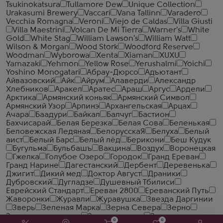
Tsukinokatsura
Tullamore Dew
Unique Collection
Urakasumi Brewery
Vaccari
Vana Tallinn
Varadero
Vecchia Romagna
Veroni
Viejo de Caldas
Villa Giusti
Villa Maestrini
Volcan De Mi Tierra
Warner's
White
Gold
White Stag
William Lawson's
William Watt
Wilson & Morgan
Wood Stork
Woodford Reserve
Woodman
Wyborowa
Xenta
Xiaman
XUXU
Yamazaki
Yehmon
Yellow Rose
Yerushalmi
Yoichi
Yoshino Monogatari
Абрау-Дюрсо
Адъютант
Айвазовский
Айк
Айрум
Алаверди
Александр
Хлебников
Аракел
Аратес
Араш
Аргус
Ардели
Арктика
Армянский коньяк
Армянский Символ
Армянский Узор
Арпинэ
Архангельская
Арцах
Ачара
Баадури
Байкал
Балчуг
Бастион
Бахчисарай
Белая Березка
Белая Сова
Беленькая
Беловежская Ледяная
БелорусскаЯ
Белуха
Белый
аист
Белый Барс
Белый лёд
Берикони
Беш Кудук
Бугульма
Бульбашъ
Вакцина
Воздух
Воронецкая
Гжелка
Голубое Озеро
Городок
Гранд Ереван
Гранд Нарине
Дагестанский
Дербент
Деревенька
Джигит
Дикий мед
Доктор Август
Драники
Дубровский
Дугладзе
Душевный Тбилиси
Еврейский Стандарт
Ереван 2800
Ереванский Путь
Жаворонки
Журавли
Журавушка
Звезда Даргинии
Зверь
Зеленая Марка
Зерна Севера
Зерно
Зимняя деревенька
Зимняя дорога
Золотая
0
0