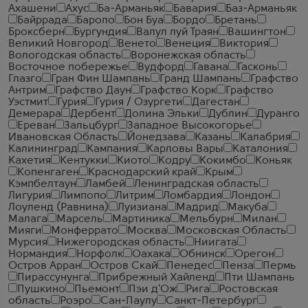
Ахашени
Ахус
Ба-Арманьяк
Бавария
Баз-Арманьяк
Байррада
Бароло
Бон Буа
Бордо
Бретань
Броксберн
Бургундия
Валул луй Траян
Вашингтон
Великий Новгород
Венето
Венеция
Виктория
Вологодская область
Воронежская область
Восточное побережье
Вудфорд
Гавана
Гасконь
Глазго
Гран Фин Шампань
Гранд Шампань
Графство
Антрим
Графство Даун
Графство Корк
Графство
Уэстмит
Гурия
Гурия / Озургети
Дагестан
Демерара
Дербент
Долина Эльки
Дублин
Дуранго
Ереван
Зальцбург
Западное Высокогорье
Ивановская Область
Йонедзава
Казань
Калабрия
Калининград
Кампания
Карловы Вары
Каталония
Кахетия
Кентукки
Киото
Кодру
Кокимбо
Коньяк
Копенгаген
Краснодарский край
Крым
Кэмпбелтаун
Ламбей
Ленинградская область
Лигурия
Лимпопо
Литрим
Ломбардия
Лондон
Лоуленд (Равнина)
Луизиана
Мадрид
Макуба
Малага
Марсель
Мартиника
Мельбурн
Милан
Мияги
Монферрато
Москва
Московская Область
Мурсия
Нижегородская область
Ниигата
Нормандия
Норфолк
Оахака
Обнинск
Орегон
Остров Арран
Остров Скай
Пенедес
Пенза
Пермь
Пирассунунга
Прибрежный Хайленд
Пти Шампань
Пушкино
Пьемонт
Пэи д'Ож
Рига
Ростовская
область
Роэро
Сан-Паулу
Санкт-Петербург