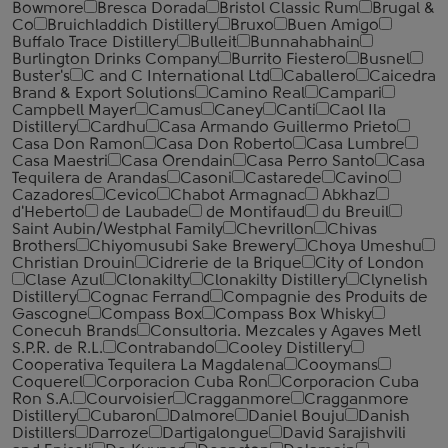
Bowmore
Bresca Dorada
Bristol Classic Rum
Brugal &
Co
Bruichladdich Distillery
Bruxo
Buen Amigo
Buffalo Trace Distillery
Bulleit
Bunnahabhain
Burlington Drinks Company
Burrito Fiestero
Busnel
Buster's
C and C International Ltd
Caballero
Caicedra
Brand & Export Solutions
Camino Real
Campari
Campbell Mayer
Camus
Caney
Canti
Caol Ila
Distillery
Cardhu
Casa Armando Guillermo Prieto
Casa Don Ramon
Casa Don Roberto
Casa Lumbre
Casa Maestri
Casa Orendain
Casa Perro Santo
Casa
Tequilera de Arandas
Casoni
Castarede
Cavino
Cazadores
Cevico
Chabot Armagnac
Abkhaz
d'Heberto
de Laubade
de Montifaud
du Breuil
Saint Aubin/Westphal Family
Chevrillon
Chivas
Brothers
Chiyomusubi Sake Brewery
Choya Umeshu
Christian Drouin
Cidrerie de la Brique
City of London
Clase Azul
Clonakilty
Clonakilty Distillery
Clynelish
Distillery
Cognac Ferrand
Compagnie des Produits de
Gascogne
Compass Box
Compass Box Whisky
Conecuh Brands
Consultoria. Mezcales y Agaves Metl
S.P.R. de R.L.
Contrabando
Cooley Distillery
Cooperativa Tequilera La Magdalena
Cooymans
Coquerel
Corporacion Cuba Ron
Corporacion Cuba
Ron S.A.
Courvoisier
Cragganmore
Cragganmore
Distillery
Cubaron
Dalmore
Daniel Bouju
Danish
Distillers
Darroze
Dartigalongue
David Sarajishvili