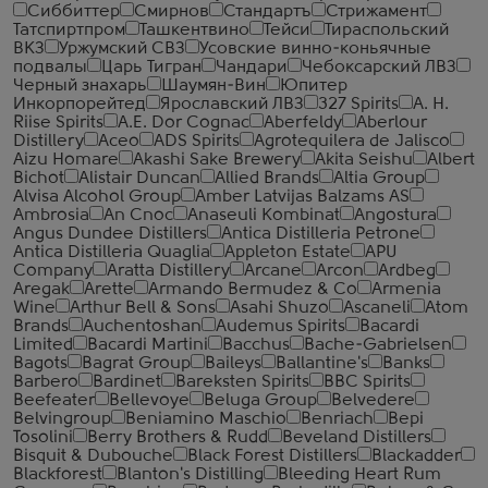
Сиббиттер
Смирнов
Стандартъ
Стрижамент
Татспиртпром
Ташкентвино
Тейси
Тираспольский
ВКЗ
Уржумский СВЗ
Усовские винно-коньячные
подвалы
Царь Тигран
Чандари
Чебоксарский ЛВЗ
Черный знахарь
Шаумян-Вин
Юпитер
Инкорпорейтед
Ярославский ЛВЗ
327 Spirits
A. H.
Riise Spirits
A.E. Dor Cognac
Aberfeldy
Aberlour
Distillery
Aceo
ADS Spirits
Agrotequilera de Jalisco
Aizu Homare
Akashi Sake Brewery
Akita Seishu
Albert
Bichot
Alistair Duncan
Allied Brands
Altia Group
Alvisa Alcohol Group
Amber Latvijas Balzams AS
Ambrosia
An Cnoc
Anaseuli Kombinat
Angostura
Angus Dundee Distillers
Antica Distilleria Petrone
Antica Distilleria Quaglia
Appleton Estate
APU
Company
Aratta Distillery
Arcane
Arcon
Ardbeg
Aregak
Arette
Armando Bermudez & Co
Armenia
Wine
Arthur Bell & Sons
Asahi Shuzo
Ascaneli
Atom
Brands
Auchentoshan
Audemus Spirits
Bacardi
Limited
Bacardi Martini
Bacchus
Bache-Gabrielsen
Bagots
Bagrat Group
Baileys
Ballantine's
Banks
Barbero
Bardinet
Bareksten Spirits
BBC Spirits
Beefeater
Bellevoye
Beluga Group
Belvedere
Belvingroup
Beniamino Maschio
Benriach
Bepi
Tosolini
Berry Brothers & Rudd
Beveland Distillers
Bisquit & Dubouche
Black Forest Distillers
Blackadder
Blackforest
Blanton's Distilling
Bleeding Heart Rum