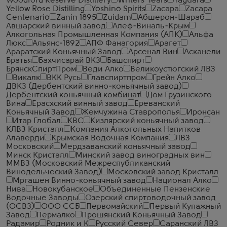
Woodford Reserve Distillery
Writers' Tears
Yaguara
Yellow Rose Distilling
Yoshino Spirits
Zacapa
Zacapa
Centenario
Zanin 1895
Zuidam
Абшерон-Шараб
Авшарский винный завод
Алеф-Виналь-Крым
Алкогольная Промышленная Компания (АПК)
Альфа
Люкс
Альянс-1892
АПФ Фанагория
Арагет
Араратский Коньячный Завод
Арсенал Вин
Асканели
Братья
Бахчисарай ВКЗ
Башспирт
БрянскСпиртПром
Веди Алко
Великоустюгский ЛВЗ
Викалк
ВКК Русь
Главспиртпром
Грейн Алко
ДВКЗ (Дербентский винно-коньячный завод)
Дербентский коньячный комбинат
Дом Грузинского
Вина
Ерасхский винный завод
Ереванский
Коньячный Завод
Жемчужина Ставрополья
Иронсан
Итар Глобал
КВС
Кизлярский коньячный завод
КЛВЗ Кристалл
Компания Алкогольных Напитков
Алаверди
Крымская Водочная Компания
ЛВЗ
Московский
Мердзаванский коньячный завод
Минск Кристалл
Минский завод виноградных вин
ММВЗ (Московский Межреспубликанский
Винодельческий Завод)
Московский завод Кристалл
Мргашен Винно-коньячный завод
Национал Алко
Нива
Новокубанское
Объединенные Пензенские
Водочные Заводы
Озерский спиртоводочный завод
(ОСВЗ)
ООО ССБ
Первомайский
Первый Купажный
Завод
Пермалко
Прошянский Коньячный Завод
Радамир
Родник и К
Русский Север
Саранский ЛВЗ