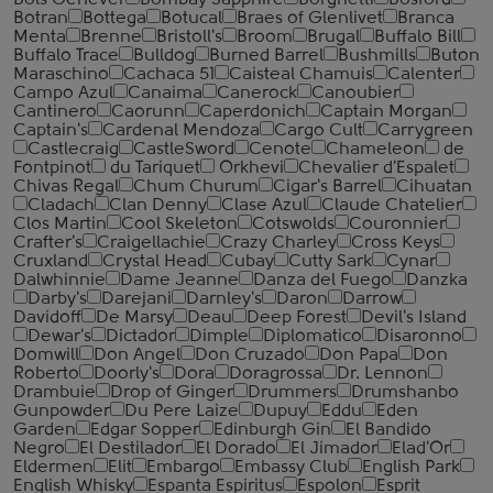
Bols Genever
Bombay Sapphire
Borghetti
Bosford
Botran
Bottega
Botucal
Braes of Glenlivet
Branca
Menta
Brenne
Bristoll's
Broom
Brugal
Buffalo Bill
Buffalo Trace
Bulldog
Burned Barrel
Bushmills
Buton
Maraschino
Cachaca 51
Caisteal Chamuis
Calenter
Campo Azul
Canaima
Canerock
Canoubier
Cantinero
Caorunn
Caperdonich
Captain Morgan
Captain's
Cardenal Mendoza
Cargo Cult
Carrygreen
Castlecraig
CastleSword
Cenote
Chameleon
de
Fontpinot
du Tariquet
Orkhevi
Chevalier d'Espalet
Chivas Regal
Chum Churum
Cigar's Barrel
Cihuatan
Cladach
Clan Denny
Clase Azul
Claude Chatelier
Clos Martin
Cool Skeleton
Cotswolds
Couronnier
Crafter's
Craigellachie
Crazy Charley
Cross Keys
Cruxland
Crystal Head
Cubay
Cutty Sark
Cynar
Dalwhinnie
Dame Jeanne
Danza del Fuego
Danzka
Darby's
Darejani
Darnley's
Daron
Darrow
Davidoff
De Marsy
Deau
Deep Forest
Devil's Island
Dewar's
Dictador
Dimple
Diplomatico
Disaronno
Domwill
Don Angel
Don Cruzado
Don Papa
Don
Roberto
Doorly's
Dora
Doragrossa
Dr. Lennon
Drambuie
Drop of Ginger
Drummers
Drumshanbo
Gunpowder
Du Pere Laize
Dupuy
Eddu
Eden
Garden
Edgar Sopper
Edinburgh Gin
El Bandido
Negro
El Destilador
El Dorado
El Jimador
Elad'Or
Eldermen
Elit
Embargo
Embassy Club
English Park
English Whisky
Espanta Espiritus
Espolon
Esprit