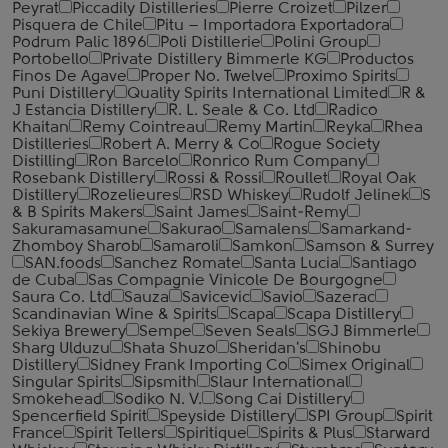
Peyrat
Piccadily Distilleries
Pierre Croizet
Pilzer
Pisquera de Chile
Pitu – Importadora Exportadora
Podrum Palic 1896
Poli Distillerie
Polini Group
Portobello
Private Distillery Bimmerle KG
Productos
Finos De Agave
Proper No. Twelve
Proximo Spirits
Puni Distillery
Quality Spirits International Limited
R &
J Estancia Distillery
R. L. Seale & Co. Ltd
Radico
Khaitan
Remy Cointreau
Remy Martin
Reyka
Rhea
Distilleries
Robert A. Merry & Co
Rogue Society
Distilling
Ron Barcelo
Ronrico Rum Company
Rosebank Distillery
Rossi & Rossi
Roullet
Royal Oak
Distillery
Rozelieures
RSD Whiskey
Rudolf Jelinek
S
& B Spirits Makers
Saint James
Saint-Remy
Sakuramasamune
Sakurao
Samalens
Samarkand-
Zhomboy Sharob
Samaroli
Samkon
Samson & Surrey
SAN.foods
Sanchez Romate
Santa Lucia
Santiago
de Cuba
Sas Compagnie Vinicole De Bourgogne
Saura Co. Ltd
Sauza
Savicevic
Savio
Sazerac
Scandinavian Wine & Spirits
Scapa
Scapa Distillery
Sekiya Brewery
Sempe
Seven Seals
SGJ Bimmerle
Sharg Ulduzu
Shata Shuzo
Sheridan's
Shinobu
Distillery
Sidney Frank Importing Co
Simex Original
Singular Spirits
Sipsmith
Slaur International
Smokehead
Sodiko N. V.
Song Cai Distillery
Spencerfield Spirit
Speyside Distillery
SPI Group
Spirit
France
Spirit Tellers
Spiritique
Spirits & Plus
Starward