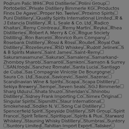
Podrum Palic 1896
Poli Distillerie
Polini Group
Portobello
Private Distillery Bimmerle KG
Productos
Finos De Agave
Proper No. Twelve
Proximo Spirits
Puni Distillery
Quality Spirits International Limited
R &
J Estancia Distillery
R. L. Seale & Co. Ltd
Radico
Khaitan
Remy Cointreau
Remy Martin
Reyka
Rhea
Distilleries
Robert A. Merry & Co
Rogue Society
Distilling
Ron Barcelo
Ronrico Rum Company
Rosebank Distillery
Rossi & Rossi
Roullet
Royal Oak
Distillery
Rozelieures
RSD Whiskey
Rudolf Jelinek
S
& B Spirits Makers
Saint James
Saint-Remy
Sakuramasamune
Sakurao
Samalens
Samarkand-
Zhomboy Sharob
Samaroli
Samkon
Samson & Surrey
SAN.foods
Sanchez Romate
Santa Lucia
Santiago
de Cuba
Sas Compagnie Vinicole De Bourgogne
Saura Co. Ltd
Sauza
Savicevic
Savio
Sazerac
Scandinavian Wine & Spirits
Scapa
Scapa Distillery
Sekiya Brewery
Sempe
Seven Seals
SGJ Bimmerle
Sharg Ulduzu
Shata Shuzo
Sheridan's
Shinobu
Distillery
Sidney Frank Importing Co
Simex Original
Singular Spirits
Sipsmith
Slaur International
Smokehead
Sodiko N. V.
Song Cai Distillery
Spencerfield Spirit
Speyside Distillery
SPI Group
Spirit
France
Spirit Tellers
Spiritique
Spirits & Plus
Starward
Whiskey
Stauning Whisky Distillery
Stumbras
Suntory
Suntory Limited
Tahitian Import Export
Talisker