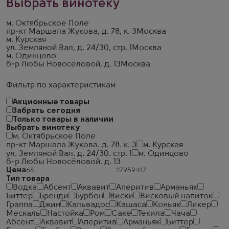
Выбрать винотеку
м. Октябрьское Поле
пр-кт Маршала Жукова, д. 78, к. 3
Москва
м. Курская
ул. Земляной Вал, д. 24/30, стр. 1
Москва
м. Одинцово
б-р Любы Новосёловой, д. 13
Москва
Фильтр по характеристикам
Акционные товары
Забрать сегодня
Только товары в наличии
Выбрать винотеку
м. Октябрьское Поле
пр-кт Маршала Жукова. д. 78. к. 3
м. Курская
ул. Земляной Вал. д. 24/30. стр. 1
м. Одинцово
б-р Любы Новосёловой. д. 13
Цена
Тип товара
Водка
Абсент
Аквавит
Аперитив
Арманьяк
Биттер
Бренди
Бурбон
Виски
Висковый напиток
Граппа
Джин
Кальвадос
Кашаса
Коньяк
Ликер
Мескаль
Настойка
Ром
Саке
Текила
Чача
Абсент
Аквавит
Аперитив
Арманьяк
Биттер