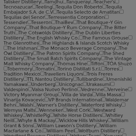
Talisker Distillery
Tamdhu
Tanqueray
Teacher's
Tecnoazucar
Teeling
Tequila Don Roberto
Tequila
Embajador S.A. de C.V
Tequila Selecto de Amatitan
Tequilas del Senor
Terressentia Corporation
Tessendier
Tesseron
ThaiBev
That Boutique-Y Gin
Company
That Boutique-Y Rum Company
The Bitter
Truth
The Cotswolds Distillery
The Dublin Liberties
Distillery
The English Whisky Co.
The Famous Grouse
The Glenrothes
The Highlands & Islands Scotch Whisky
The Irishman
The Monaco Beverage Company
The
Owl Distillery
The Patron Spirits Company
The Shed
Distillery
The Small Batch Spirits Company
The Vintage
Malt Whisky Company
Thomas Hine
Tiffon
TOA Shuzo
Tobermory
Tomatin
Torino Distillati S.r.l.
Torres
Tradition Mexico
Travellers Liquors
Trois Freres
Distillery
TTL Nantou Distillery
Tullibardine
Umenishiki
Yamakawa
Underberg
Unicognac
Urakasumi
Valdespino
Valsa Nuovo Perlino
Vedrenne
Verveine
Victory Myanmar Group
Villa de Varda
Villa Massa
Vinarija Kovacevic
VP Brands International
Waldemar
Behn
Walsh
Warner's Distillery
Waterford Whisky
Wemyss Malts
Wenneker
West Cork
Westward
Whiskey
WhistlePig
White Horse Distillers
Whitley
Neill
Whyte & Mackay
Wicklow Hills Whiskey
William
Grant & Sons
William Lawson's Distillery
William
Macfarlane & Co.
William Peel
Wolfburn Distillery