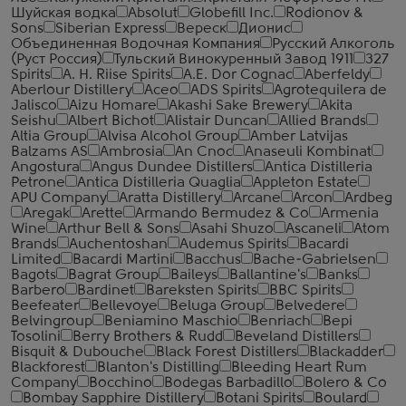
Шуйская водка
Absolut
Globefill Inc.
Rodionov &
Sons
Siberian Express
Вереск
Дионис
Объединенная Водочная Компания
Русский Алкоголь
(Руст Россия)
Тульский Винокуренный Завод 1911
327
Spirits
A. H. Riise Spirits
A.E. Dor Cognac
Aberfeldy
Aberlour Distillery
Aceo
ADS Spirits
Agrotequilera de
Jalisco
Aizu Homare
Akashi Sake Brewery
Akita
Seishu
Albert Bichot
Alistair Duncan
Allied Brands
Altia Group
Alvisa Alcohol Group
Amber Latvijas
Balzams AS
Ambrosia
An Cnoc
Anaseuli Kombinat
Angostura
Angus Dundee Distillers
Antica Distilleria
Petrone
Antica Distilleria Quaglia
Appleton Estate
APU Company
Aratta Distillery
Arcane
Arcon
Ardbeg
Aregak
Arette
Armando Bermudez & Co
Armenia
Wine
Arthur Bell & Sons
Asahi Shuzo
Ascaneli
Atom
Brands
Auchentoshan
Audemus Spirits
Bacardi
Limited
Bacardi Martini
Bacchus
Bache-Gabrielsen
Bagots
Bagrat Group
Baileys
Ballantine's
Banks
Barbero
Bardinet
Bareksten Spirits
BBC Spirits
Beefeater
Bellevoye
Beluga Group
Belvedere
Belvingroup
Beniamino Maschio
Benriach
Bepi
Tosolini
Berry Brothers & Rudd
Beveland Distillers
Bisquit & Dubouche
Black Forest Distillers
Blackadder
Blackforest
Blanton's Distilling
Bleeding Heart Rum
Company
Bocchino
Bodegas Barbadillo
Bolero & Co
Bombay Sapphire Distillery
Botani Spirits
Boulard