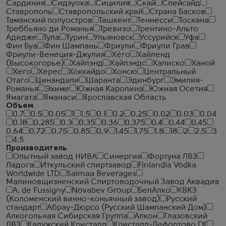
Сардиния
Сидзуока
Сицилия
Скай
Спейсайд
Ставрополь
Ставропольский край
Страна Басков
Таманский полуостров
Ташкент
Теннесси
Тоскана
Треббьяно ди Романья
Тревизо
Трентино-Альто
Адидже
Тула
Турин
Ульяновск
Уссурийск
Уфа
Фин Буа
Фин Шампань
Фриули
Фриули Грав
Фриули-Венеция-Джулия
Хёго
Хайленд
(Высокогорье)
Хайлэнд
Хайлэндс
Халиско
Ханой
Хего
Херес
Хоккайдо
Хонсю
Центральный
Отаго
Цинандали
Шаранта
Эдинбург
Эмилия-
Романья
Эхиме
Южная Каролина
Южная Осетия
Ямагата
Яманаси
Ярославская Область
Объем
0.7
0.5
0.05
1
1.5
0.1
0.2
0.25
0.02
0.03
0.04
0.18
0.285
0.3
0.35
0.36
0.375
0.4
0.44
0.45
0.64
0.72
0.75
0.85
0.9
1.45
1.75
1.8
18
2
2.5
3
4.5
Производитель
Опытный завод НИВА
Синергия
Фортуна ЛВЗ
Ладога
Иткульский спиртзавод
Finlandia Vodka
Worldwide LTD
Saimaa Beverages
Малиновщизненский Спиртоводочный Завод Аквадив
A. de Fussigny
Novabev Group
БелАлко
КВКЗ
(Коломенский винно-коньячный завод)
Русский
стандарт
Абрау-Дюрсо (Русский Шампанский Дом)
Алкогольная Сибирская Группа
Алкон
Глазовский
ЛВЗ
Калужский Кристалл
Кристалл-Лефортово ГК