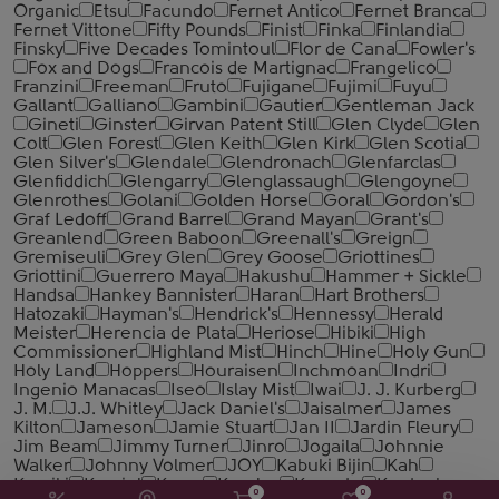
Organic
Etsu
Facundo
Fernet Antico
Fernet Branca
Fernet Vittone
Fifty Pounds
Finist
Finka
Finlandia
Finsky
Five Decades Tomintoul
Flor de Cana
Fowler's
Fox and Dogs
Francois de Martignac
Frangelico
Franzini
Freeman
Fruto
Fujigane
Fujimi
Fuyu
Gallant
Galliano
Gambini
Gautier
Gentleman Jack
Gineti
Ginster
Girvan Patent Still
Glen Clyde
Glen
Colt
Glen Forest
Glen Keith
Glen Kirk
Glen Scotia
Glen Silver's
Glendale
Glendronach
Glenfarclas
Glenfiddich
Glengarry
Glenglassaugh
Glengoyne
Glenrothes
Golani
Golden Horse
Goral
Gordon's
Graf Ledoff
Grand Barrel
Grand Mayan
Grant's
Greanlend
Green Baboon
Greenall's
Greign
Gremiseuli
Grey Glen
Grey Goose
Griottines
Griottini
Guerrero Maya
Hakushu
Hammer + Sickle
Handsa
Hankey Bannister
Haran
Hart Brothers
Hatozaki
Hayman's
Hendrick's
Hennessy
Herald
Meister
Herencia de Plata
Heriose
Hibiki
High
Commissioner
Highland Mist
Hinch
Hine
Holy Gun
Holy Land
Hoppers
Houraisen
Inchmoan
Indri
Ingenio Manacas
Iseo
Islay Mist
Iwai
J. J. Kurberg
J. M.
J.J. Whitley
Jack Daniel's
Jaisalmer
James
Kilton
Jameson
Jamie Stuart
Jan II
Jardin Fleury
Jim Beam
Jimmy Turner
Jinro
Jogaila
Johnnie
Walker
Johnny Volmer
JOY
Kabuki Bijin
Kah
Kamiki
Kapriol
Karpy
Kemlya
Kensatu
Kentucky
0
0