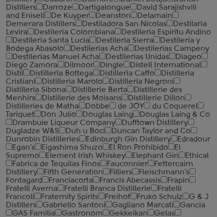
Distillers
Darroze
Dartigalongue
David Sarajishvili
and Eniseli
De Kuyper
Deanston
Delamain
Demerara Distillers
Destiladora San Nicolas
Destilaria
Levira
Destileria Colombiana
Destileria Espiritu Andino
Destileria Santa Lucia
Destileria Sierra
Destileria y
Bodega Abasolo
Destilerias Acha
Destilerias Campeny
Destilerias Manuel Acha
Destilerias Unidas
Diageo
Diego Zamora
Dilmoor
Dingle
Distell International
Distil
Distilleria Bottega
Distilleria Caffo
Distilleria
Cristiani
Distilleria Marolo
Distilleria Negroni
Distilleria Sibona
Distillerie Berta
Distillerie des
Menhirs
Distillerie des Moisans
Distillerie Dillon
Distilleries de Matha
Dobbe
de JOY
du Coquerel
Tariquet
Don Julio
Douglas Laing
Douglas Laing & Co
Drambuie Liqueur Company
Dufftown Distillery
Dugladze W&S
Duh u Boci
Duncan Taylor and Co
Dunrobin Distilleries
Edinburgh Gin Distillery
Edradour
Egan's
Eigashima Shuzo
El Ron Prohibido
El
Supremo
Element Irish Whiskey
Elephant Gin
Ethical
Fabrica de Tequilas Finos
Fauconnier
Fettercairn
Distillery
Fifth Generation
Filliers
Fleischmann's
Fontagard
Franciacorta
Francis Abecassis
Frapin
Fratelli Averna
Fratelli Branca Distillerie
Fratelli
‎Francoli
Fraternity Spirits
Freihof
Fruko Schulz
G & J
Distillers
Gabriello Santoni
Gagliano Marcati
Gancia
GAS Familia
Gastronom
Gekkeikan
Gelas