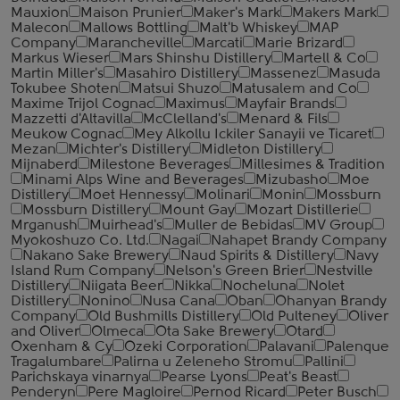
Mauxion
Maison Prunier
Maker's Mark
Makers Mark
Malecon
Mallows Bottling
Malt'b Whiskey
MAP
Company
Marancheville
Marcati
Marie Brizard
Markus Wieser
Mars Shinshu Distillery
Martell & Co
Martin Miller's
Masahiro Distillery
Massenez
Masuda
Tokubee Shoten
Matsui Shuzo
Matusalem and Co
Maxime Trijol Cognac
Maximus
Mayfair Brands
Mazzetti d'Altavilla
McClelland's
Menard & Fils
Meukow Cognac
Mey Alkollu Ickiler Sanayii ve Ticaret
Mezan
Michter's Distillery
Midleton Distillery
Mijnaberd
Milestone Beverages
Millesimes & Tradition
Minami Alps Wine and Beverages
Mizubasho
Moe
Distillery
Moet Hennessy
Molinari
Monin
Mossburn
Mossburn Distillery
Mount Gay
Mozart Distillerie
Mrganush
Muirhead's
Muller de Bebidas
MV Group
Myokoshuzo Co. Ltd.
Nagai
Nahapet Brandy Company
Nakano Sake Brewery
Naud Spirits & Distillery
Navy
Island Rum Company
Nelson's Green Brier
Nestville
Distillery
Niigata Beer
Nikka
Nocheluna
Nolet
Distillery
Nonino
Nusa Cana
Oban
Ohanyan Brandy
Company
Old Bushmills Distillery
Old Pulteney
Oliver
and Oliver
Olmeca
Ota Sake Brewery
Otard
Oxenham & Cy
Ozeki Corporation
Palavani
Palenque
Tragalumbare
Palirna u Zeleneho Stromu
Pallini
Parichskaya vinarnya
Pearse Lyons
Peat's Beast
Penderyn
Pere Magloire
Pernod Ricard
Peter Busch