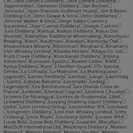
Co
Jack Daniel's Distillery
Jack Daniels Distillery
Jagermeister
Jameson Distillery
Jan Becher
Janneau
Jean-Francois Guillouet-Huard
Jim B.Beam
Distilling Co
John Dewar & Sons
John Distilleries
Johnnie Walker & Sons
Jorge Salles Cuervo y
Sucesores
Jose Cuervo Distillery
Joseph Cartron
Jura Distillery
Kahlua
Kaikyo Distillery
Kaiun Doi
Shuzojo
Kakhetian Traditional Winemaking
Kamotsuru
Brewing
Kaori
Kauffman
Kavalan
Kentucky Owl
Khvanchkara Winery
Kilchoman
Kinahan's
Kinahan's
Irish Whiskey Limited
Kitaoka Honten
Kitaya Co. Ltd.
Knob Creek Distillery
Knockando Distillery
Kojima
Sohonten
Kumesen Syuzou
Kvareli Cellar
KWV
Kyoya Distillery
Kyro
L'Heritier-Guyot
l'Or Special
Drinks
La Cofradia
La Malinche
La Martiniquaise
Lagavulin
Lamas Destilaria
Lambay
Langs
Laphroaig
Larios
Latvijas Balzams
Lecompte
Ledaig
Legendario
Les Bienheureux
Les Grands Chais de
France
LeVecke
Lheraud Cognac
Licorera Cihuatan
Licorera De Nicaragua
Licores de Guatemala
Lillet
Linkwood Distillery
Liuyang Goalong Liquor Distillery
Liviko
Loch Lomond Group
Locomotive 103
Lombard
Longmorn Distillery
Lost Irish Whiskey Limited
Lotte
Chilsung
Louis Royer
Louisiana Spirits
Lucano 1894
Lucas Bols
Lucas Bols Distillery
Luxardo
Macallan
MacDuff International Ltd
Mackmyra Distillery
Maison
Boinaud
Maison Ferrand
Maison Gautier
Maison