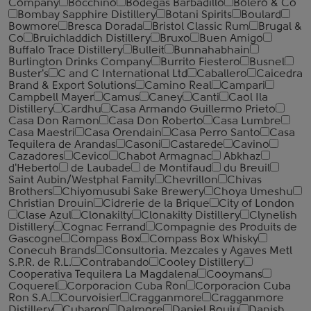
Company
Bocchino
Bodegas Barbadillo
Bolero & Co
Bombay Sapphire Distillery
Botani Spirits
Boulard
Bowmore
Bresca Dorada
Bristol Classic Rum
Brugal &
Co
Bruichladdich Distillery
Bruxo
Buen Amigo
Buffalo Trace Distillery
Bulleit
Bunnahabhain
Burlington Drinks Company
Burrito Fiestero
Busnel
Buster's
C and C International Ltd
Caballero
Caicedra
Brand & Export Solutions
Camino Real
Campari
Campbell Mayer
Camus
Caney
Canti
Caol Ila
Distillery
Cardhu
Casa Armando Guillermo Prieto
Casa Don Ramon
Casa Don Roberto
Casa Lumbre
Casa Maestri
Casa Orendain
Casa Perro Santo
Casa
Tequilera de Arandas
Casoni
Castarede
Cavino
Cazadores
Cevico
Chabot Armagnac
Abkhaz
d'Heberto
de Laubade
de Montifaud
du Breuil
Saint Aubin/Westphal Family
Chevrillon
Chivas
Brothers
Chiyomusubi Sake Brewery
Choya Umeshu
Christian Drouin
Cidrerie de la Brique
City of London
Clase Azul
Clonakilty
Clonakilty Distillery
Clynelish
Distillery
Cognac Ferrand
Compagnie des Produits de
Gascogne
Compass Box
Compass Box Whisky
Conecuh Brands
Consultoria. Mezcales y Agaves Metl
S.P.R. de R.L.
Contrabando
Cooley Distillery
Cooperativa Tequilera La Magdalena
Cooymans
Coquerel
Corporacion Cuba Ron
Corporacion Cuba
Ron S.A.
Courvoisier
Cragganmore
Cragganmore
Distillery
Cubaron
Dalmore
Daniel Bouju
Danish