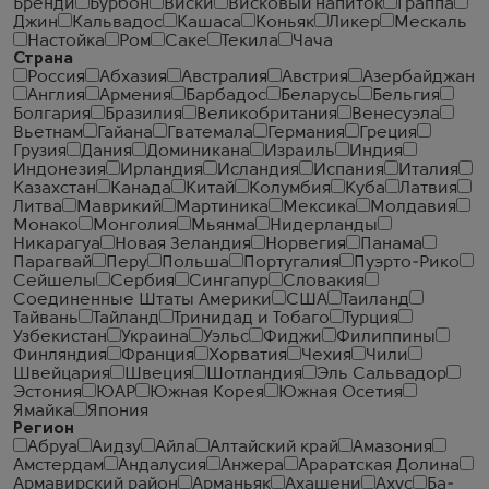
Бренди
Бурбон
Виски
Висковый напиток
Граппа
Джин
Кальвадос
Кашаса
Коньяк
Ликер
Мескаль
Настойка
Ром
Саке
Текила
Чача
Страна
Россия
Абхазия
Австралия
Австрия
Азербайджан
Англия
Армения
Барбадос
Беларусь
Бельгия
Болгария
Бразилия
Великобритания
Венесуэла
Вьетнам
Гайана
Гватемала
Германия
Греция
Грузия
Дания
Доминикана
Израиль
Индия
Индонезия
Ирландия
Исландия
Испания
Италия
Казахстан
Канада
Китай
Колумбия
Куба
Латвия
Литва
Маврикий
Мартиника
Мексика
Молдавия
Монако
Монголия
Мьянма
Нидерланды
Никарагуа
Новая Зеландия
Норвегия
Панама
Парагвай
Перу
Польша
Португалия
Пуэрто-Рико
Сейшелы
Сербия
Сингапур
Словакия
Соединенные Штаты Америки
США
Таиланд
Тайвань
Тайланд
Тринидад и Тобаго
Турция
Узбекистан
Украина
Уэльс
Фиджи
Филиппины
Финляндия
Франция
Хорватия
Чехия
Чили
Швейцария
Швеция
Шотландия
Эль Сальвадор
Эстония
ЮАР
Южная Корея
Южная Осетия
Ямайка
Япония
Регион
Абруа
Аидзу
Айла
Алтайский край
Амазония
Амстердам
Андалусия
Анжера
Араратская Долина
Армавирский район
Арманьяк
Ахашени
Ахус
Ба-