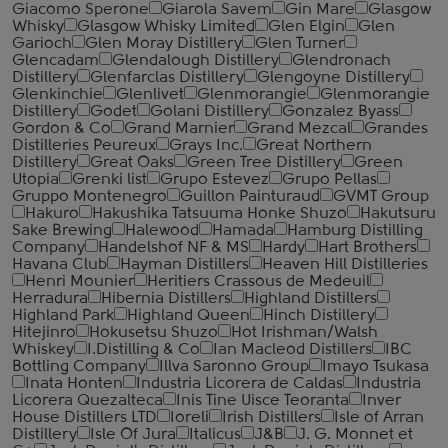
Giacomo Sperone
Giarola Savem
Gin Mare
Glasgow
Whisky
Glasgow Whisky Limited
Glen Elgin
Glen
Garioch
Glen Moray Distillery
Glen Turner
Glencadam
Glendalough Distillery
Glendronach
Distillery
Glenfarclas Distillery
Glengoyne Distillery
Glenkinchie
Glenlivet
Glenmorangie
Glenmorangie
Distillery
Godet
Golani Distillery
Gonzalez Byass
Gordon & Co
Grand Marnier
Grand Mezcal
Grandes
Distilleries Peureux
Grays Inc.
Great Northern
Distillery
Great Oaks
Green Tree Distillery
Green
Utopia
Grenki list
Grupo Estevez
Grupo Pellas
Gruppo Montenegro
Guillon Painturaud
GVMT Group
Hakuro
Hakushika Tatsuuma Honke Shuzo
Hakutsuru
Sake Brewing
Halewood
Hamada
Hamburg Distilling
Company
Handelshof NF & MS
Hardy
Hart Brothers
Havana Club
Hayman Distillers
Heaven Hill Distilleries
Henri Mounier
Heritiers Crassous de Medeuil
Herradura
Hibernia Distillers
Highland Distillers
Highland Park
Highland Queen
Hinch Distillery
Hitejinro
Hokusetsu Shuzo
Hot Irishman/Walsh
Whiskey
I.Distilling & Co
Ian Macleod Distillers
IBC
Bottling Company
Illva Saronno Group
Imayo Tsukasa
Inata Honten
Industria Licorera de Caldas
Industria
Licorera Quezalteca
Inis Tine Uisce Teoranta
Inver
House Distillers LTD
Ioreli
Irish Distillers
Isle of Arran
Distillery
Isle Of Jura
Italicus
J&B
J. G. Monnet et