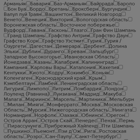
Арманьяк
Бавария
Баз-Арманьяк
Байррада
Бароло
Бон Буа
Бордо
Бретань
Броксберн
Бургундия
Валул луй Траян
Вашингтон
Великий Новгород
Венето
Венеция
Виктория
Вологодская область
Воронежская область
Восточное побережье
Вудфорд
Гавана
Гасконь
Глазго
Гран Фин Шампань
Гранд Шампань
Графство Антрим
Графство Даун
Графство Корк
Графство Уэстмит
Гурия
Гурия /
Озургети
Дагестан
Демерара
Дербент
Долина
Эльки
Дублин
Дуранго
Ереван
Зальцбург
Западное Высокогорье
Ивановская Область
Йонедзава
Казань
Калабрия
Калининград
Кампания
Карловы Вары
Каталония
Кахетия
Кентукки
Киото
Кодру
Кокимбо
Коньяк
Копенгаген
Краснодарский край
Крым
Кэмпбелтаун
Ламбей
Ленинградская область
Лигурия
Лимпопо
Литрим
Ломбардия
Лондон
Лоуленд (Равнина)
Луизиана
Мадрид
Макуба
Малага
Мариинск
Марсель
Мартиника
Мельбурн
Милан
Мияги
Монферрато
Москва
Московская
Область
Мурсия
Нижегородская область
Ниигата
Нормандия
Норфолк
Оахака
Обнинск
Орегон
Остров Арран
Остров Скай
Пенедес
Пенза
Пермь
Пирассунунга
Прибрежный Хайленд
Пти Шампань
Пушкино
Пьемонт
Пэи д'Ож
Рига
Ростовская
область
Роэро
Сан-Паулу
Санкт-Петербург