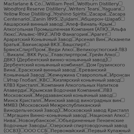
Macfarlane & Co.
William Peel
Wolfburn Distillery
Woodford Reserve Distillery
Writers' Tears
Yaguara
Yellow Rose Distilling
Yoshino Spirits
Zacapa
Zacapa
Centenario
Zanin 1895
Zuidam
Абшерон-Шараб
Авшарский винный завод
Алеф-Виналь-Крым
Алкогольная Промышленная Компания (АПК)
Альфа
Люкс
Альянс-1892
АПФ Фанагория
Арагет
Араратский Коньячный Завод
Арсенал Вин
Асканели
Братья
Бахчисарай ВКЗ
Башспирт
БрянскСпиртПром
Веди Алко
Великоустюгский ЛВЗ
Викалк
ВКК Русь
Главспиртпром
Грейн Алко
ДВКЗ (Дербентский винно-коньячный завод)
Дербентский коньячный комбинат
Дом Грузинского
Вина
Ерасхский винный завод
Ереванский
Коньячный Завод
Жемчужина Ставрополья
Иронсан
Итар Глобал
КВС
Кизлярский коньячный завод
КЛВЗ Кристалл
Компания Алкогольных Напитков
Алаверди
Крымская Водочная Компания
ЛВЗ
Московский
Мердзаванский коньячный завод
Минск Кристалл
Минский завод виноградных вин
ММВЗ (Московский Межреспубликанский
Винодельческий Завод)
Московский завод Кристалл
Мргашен Винно-коньячный завод
Национал Алко
Нива
Новокубанское
Объединенные Пензенские
Водочные Заводы
Озерский спиртоводочный завод
(ОСВЗ)
ООО ССБ
Первомайский
Первый Купажный