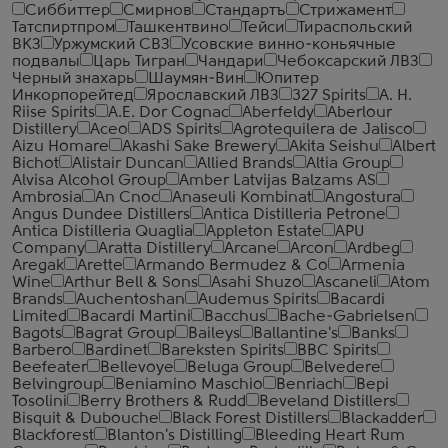
Сиббиттер
Смирнов
Стандартъ
Стрижамент
Татспиртпром
Ташкентвино
Тейси
Тираспольский
ВКЗ
Уржумский СВЗ
Усовские винно-коньячные
подвалы
Царь Тигран
Чандари
Чебоксарский ЛВЗ
Черный знахарь
Шаумян-Вин
Юпитер
Инкорпорейтед
Ярославский ЛВЗ
327 Spirits
A. H.
Riise Spirits
A.E. Dor Cognac
Aberfeldy
Aberlour
Distillery
Aceo
ADS Spirits
Agrotequilera de Jalisco
Aizu Homare
Akashi Sake Brewery
Akita Seishu
Albert
Bichot
Alistair Duncan
Allied Brands
Altia Group
Alvisa Alcohol Group
Amber Latvijas Balzams AS
Ambrosia
An Cnoc
Anaseuli Kombinat
Angostura
Angus Dundee Distillers
Antica Distilleria Petrone
Antica Distilleria Quaglia
Appleton Estate
APU
Company
Aratta Distillery
Arcane
Arcon
Ardbeg
Aregak
Arette
Armando Bermudez & Co
Armenia
Wine
Arthur Bell & Sons
Asahi Shuzo
Ascaneli
Atom
Brands
Auchentoshan
Audemus Spirits
Bacardi
Limited
Bacardi Martini
Bacchus
Bache-Gabrielsen
Bagots
Bagrat Group
Baileys
Ballantine's
Banks
Barbero
Bardinet
Bareksten Spirits
BBC Spirits
Beefeater
Bellevoye
Beluga Group
Belvedere
Belvingroup
Beniamino Maschio
Benriach
Bepi
Tosolini
Berry Brothers & Rudd
Beveland Distillers
Bisquit & Dubouche
Black Forest Distillers
Blackadder
Blackforest
Blanton's Distilling
Bleeding Heart Rum