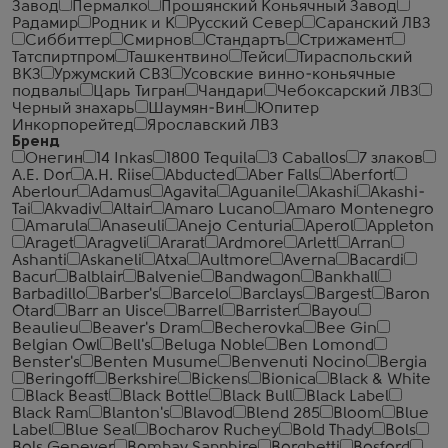
Завод
Пермалко
Прошянский Коньячный Завод
Радамир
Родник и К
Русский Север
Саранский ЛВЗ
Сиббиттер
Смирнов
Стандартъ
Стрижамент
Татспиртпром
Ташкентвино
Тейси
Тираспольский
ВКЗ
Уржумский СВЗ
Усовские винно-коньячные
подвалы
Царь Тигран
Чандари
Чебоксарский ЛВЗ
Черный знахарь
Шаумян-Вин
Юпитер
Инкорпорейтед
Ярославский ЛВЗ
Бренд
Онегин
14 Inkas
1800 Tequila
3 Caballos
7 злаков
A.E. Dor
A.H. Riise
Abducted
Aber Falls
Aberfort
Aberlour
Adamus
Agavita
Aguanile
Akashi
Akashi-
Tai
Akvadiv
Altair
Amaro Lucano
Amaro Montenegro
Amarula
Anaseuli
Anejo Centuria
Aperol
Appleton
Araget
Aragveli
Ararat
Ardmore
Arlett
Arran
Ashanti
Askaneli
Atxa
Aultmore
Averna
Bacardi
Bacur
Balblair
Balvenie
Bandwagon
Bankhall
Barbadillo
Barber's
Barcelo
Barclays
Bargest
Baron
Otard
Barr an Uisce
Barrel
Barrister
Bayou
Beaulieu
Beaver's Dram
Becherovka
Bee Gin
Belgian Owl
Bell's
Beluga Noble
Ben Lomond
Benster's
Benten Musume
Benvenuti Nocino
Bergia
Beringoff
Berkshire
Bickens
Bionica
Black & White
Black Beast
Black Bottle
Black Bull
Black Label
Black Ram
Blanton's
Blavod
Blend 285
Bloom
Blue
Label
Blue Seal
Bocharov Ruchey
Bold Thady
Bols