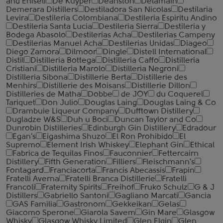
and Eniseli
De Kuyper
Deanston
Delamain
Demerara Distillers
Destiladora San Nicolas
Destilaria
Levira
Destileria Colombiana
Destileria Espiritu Andino
Destileria Santa Lucia
Destileria Sierra
Destileria y
Bodega Abasolo
Destilerias Acha
Destilerias Campeny
Destilerias Manuel Acha
Destilerias Unidas
Diageo
Diego Zamora
Dilmoor
Dingle
Distell International
Distil
Distilleria Bottega
Distilleria Caffo
Distilleria
Cristiani
Distilleria Marolo
Distilleria Negroni
Distilleria Sibona
Distillerie Berta
Distillerie des
Menhirs
Distillerie des Moisans
Distillerie Dillon
Distilleries de Matha
Dobbe
de JOY
du Coquerel
Tariquet
Don Julio
Douglas Laing
Douglas Laing & Co
Drambuie Liqueur Company
Dufftown Distillery
Dugladze W&S
Duh u Boci
Duncan Taylor and Co
Dunrobin Distilleries
Edinburgh Gin Distillery
Edradour
Egan's
Eigashima Shuzo
El Ron Prohibido
El
Supremo
Element Irish Whiskey
Elephant Gin
Ethical
Fabrica de Tequilas Finos
Fauconnier
Fettercairn
Distillery
Fifth Generation
Filliers
Fleischmann's
Fontagard
Franciacorta
Francis Abecassis
Frapin
Fratelli Averna
Fratelli Branca Distillerie
Fratelli
‎Francoli
Fraternity Spirits
Freihof
Fruko Schulz
G & J
Distillers
Gabriello Santoni
Gagliano Marcati
Gancia
GAS Familia
Gastronom
Gekkeikan
Gelas
Giacomo Sperone
Giarola Savem
Gin Mare
Glasgow
Whisky
Glasgow Whisky Limited
Glen Elgin
Glen