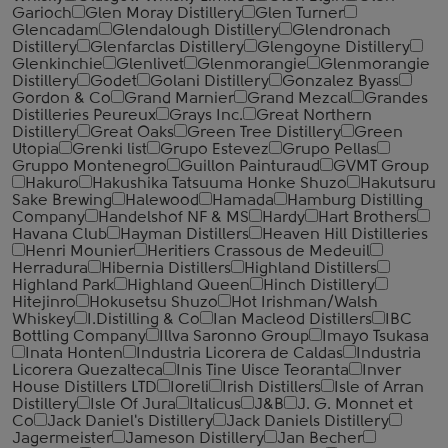
Garioch
Glen Moray Distillery
Glen Turner
Glencadam
Glendalough Distillery
Glendronach
Distillery
Glenfarclas Distillery
Glengoyne Distillery
Glenkinchie
Glenlivet
Glenmorangie
Glenmorangie
Distillery
Godet
Golani Distillery
Gonzalez Byass
Gordon & Co
Grand Marnier
Grand Mezcal
Grandes
Distilleries Peureux
Grays Inc.
Great Northern
Distillery
Great Oaks
Green Tree Distillery
Green
Utopia
Grenki list
Grupo Estevez
Grupo Pellas
Gruppo Montenegro
Guillon Painturaud
GVMT Group
Hakuro
Hakushika Tatsuuma Honke Shuzo
Hakutsuru
Sake Brewing
Halewood
Hamada
Hamburg Distilling
Company
Handelshof NF & MS
Hardy
Hart Brothers
Havana Club
Hayman Distillers
Heaven Hill Distilleries
Henri Mounier
Heritiers Crassous de Medeuil
Herradura
Hibernia Distillers
Highland Distillers
Highland Park
Highland Queen
Hinch Distillery
Hitejinro
Hokusetsu Shuzo
Hot Irishman/Walsh
Whiskey
I.Distilling & Co
Ian Macleod Distillers
IBC
Bottling Company
Illva Saronno Group
Imayo Tsukasa
Inata Honten
Industria Licorera de Caldas
Industria
Licorera Quezalteca
Inis Tine Uisce Teoranta
Inver
House Distillers LTD
Ioreli
Irish Distillers
Isle of Arran
Distillery
Isle Of Jura
Italicus
J&B
J. G. Monnet et
Co
Jack Daniel's Distillery
Jack Daniels Distillery
Jagermeister
Jameson Distillery
Jan Becher