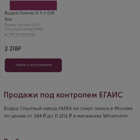
Бренд
Онегин
Людмила
Водка Онегин 0.5 л Gift
Онегин в коробке —
Box
солидно и красиво.
Водка
,
Россия
,
0,5 л
Вкус мягкий, с
Опытный завод НИВА
лёгкой сладостью.
Всегда радует.
2 218
Узнать о поступлении
Продажи под контролем ЕГАИС
Водка Опытный завод НИВА из спирт люкса в Москве
по ценам от 344 ₽ до 11 202 ₽ в магазинах Winemore