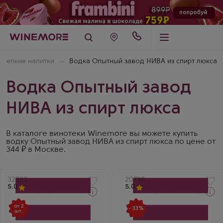
Крепкие напитки
Водка Опытный завод НИВА из спирт люкса
Водка Опытный завод
НИВА из спирт люкса
В каталоге винотеки Winemore вы можете купить
водку Опытный завод НИВА из спирт люкса по цене от
344 ₽ в Москве.
Артикул
32323
Артикул
20788
5.0
5.0
Через 1-2 дня
Через 1-2 дня
от 2
Водка
Водка
- 33%
шт.
Onegin в подарочной
Onegin with 2 Glasses в
коробке
подарочной коробке