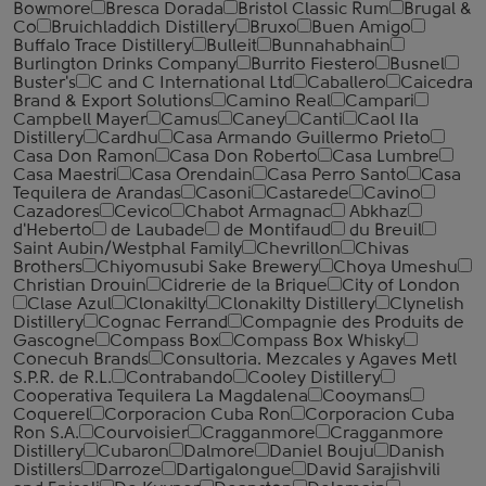
Bowmore
Bresca Dorada
Bristol Classic Rum
Brugal &
Co
Bruichladdich Distillery
Bruxo
Buen Amigo
Buffalo Trace Distillery
Bulleit
Bunnahabhain
Burlington Drinks Company
Burrito Fiestero
Busnel
Buster's
C and C International Ltd
Caballero
Caicedra
Brand & Export Solutions
Camino Real
Campari
Campbell Mayer
Camus
Caney
Canti
Caol Ila
Distillery
Cardhu
Casa Armando Guillermo Prieto
Casa Don Ramon
Casa Don Roberto
Casa Lumbre
Casa Maestri
Casa Orendain
Casa Perro Santo
Casa
Tequilera de Arandas
Casoni
Castarede
Cavino
Cazadores
Cevico
Chabot Armagnac
Abkhaz
d'Heberto
de Laubade
de Montifaud
du Breuil
Saint Aubin/Westphal Family
Chevrillon
Chivas
Brothers
Chiyomusubi Sake Brewery
Choya Umeshu
Christian Drouin
Cidrerie de la Brique
City of London
Clase Azul
Clonakilty
Clonakilty Distillery
Clynelish
Distillery
Cognac Ferrand
Compagnie des Produits de
Gascogne
Compass Box
Compass Box Whisky
Conecuh Brands
Consultoria. Mezcales y Agaves Metl
S.P.R. de R.L.
Contrabando
Cooley Distillery
Cooperativa Tequilera La Magdalena
Cooymans
Coquerel
Corporacion Cuba Ron
Corporacion Cuba
Ron S.A.
Courvoisier
Cragganmore
Cragganmore
Distillery
Cubaron
Dalmore
Daniel Bouju
Danish
Distillers
Darroze
Dartigalongue
David Sarajishvili