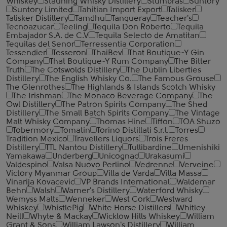
Whiskey
Stauning Whisky Distillery
Stumbras
Suntory
Suntory Limited
Tahitian Import Export
Talisker
Talisker Distillery
Tamdhu
Tanqueray
Teacher's
Tecnoazucar
Teeling
Tequila Don Roberto
Tequila
Embajador S.A. de C.V
Tequila Selecto de Amatitan
Tequilas del Senor
Terressentia Corporation
Tessendier
Tesseron
ThaiBev
That Boutique-Y Gin
Company
That Boutique-Y Rum Company
The Bitter
Truth
The Cotswolds Distillery
The Dublin Liberties
Distillery
The English Whisky Co.
The Famous Grouse
The Glenrothes
The Highlands & Islands Scotch Whisky
The Irishman
The Monaco Beverage Company
The
Owl Distillery
The Patron Spirits Company
The Shed
Distillery
The Small Batch Spirits Company
The Vintage
Malt Whisky Company
Thomas Hine
Tiffon
TOA Shuzo
Tobermory
Tomatin
Torino Distillati S.r.l.
Torres
Tradition Mexico
Travellers Liquors
Trois Freres
Distillery
TTL Nantou Distillery
Tullibardine
Umenishiki
Yamakawa
Underberg
Unicognac
Urakasumi
Valdespino
Valsa Nuovo Perlino
Vedrenne
Verveine
Victory Myanmar Group
Villa de Varda
Villa Massa
Vinarija Kovacevic
VP Brands International
Waldemar
Behn
Walsh
Warner's Distillery
Waterford Whisky
Wemyss Malts
Wenneker
West Cork
Westward
Whiskey
WhistlePig
White Horse Distillers
Whitley
Neill
Whyte & Mackay
Wicklow Hills Whiskey
William
Grant & Sons
William Lawson's Distillery
William