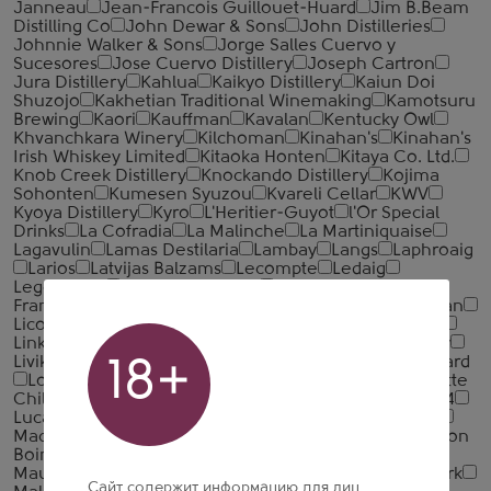
Janneau
Jean-Francois Guillouet-Huard
Jim B.Beam
Distilling Co
John Dewar & Sons
John Distilleries
Johnnie Walker & Sons
Jorge Salles Cuervo y
Sucesores
Jose Cuervo Distillery
Joseph Cartron
Jura Distillery
Kahlua
Kaikyo Distillery
Kaiun Doi
Shuzojo
Kakhetian Traditional Winemaking
Kamotsuru
Brewing
Kaori
Kauffman
Kavalan
Kentucky Owl
Khvanchkara Winery
Kilchoman
Kinahan's
Kinahan's
Irish Whiskey Limited
Kitaoka Honten
Kitaya Co. Ltd.
Knob Creek Distillery
Knockando Distillery
Kojima
Sohonten
Kumesen Syuzou
Kvareli Cellar
KWV
Kyoya Distillery
Kyro
L'Heritier-Guyot
l'Or Special
Drinks
La Cofradia
La Malinche
La Martiniquaise
Lagavulin
Lamas Destilaria
Lambay
Langs
Laphroaig
Larios
Latvijas Balzams
Lecompte
Ledaig
Legendario
Les Bienheureux
Les Grands Chais de
France
LeVecke
Lheraud Cognac
Licorera Cihuatan
Licorera De Nicaragua
Licores de Guatemala
Lillet
Linkwood Distillery
Liuyang Goalong Liquor Distillery
Liviko
Loch Lomond Group
Locomotive 103
Lombard
18+
Longmorn Distillery
Lost Irish Whiskey Limited
Lotte
Chilsung
Louis Royer
Louisiana Spirits
Lucano 1894
Lucas Bols
Lucas Bols Distillery
Luxardo
Macallan
MacDuff International Ltd
Mackmyra Distillery
Maison
Boinaud
Maison Ferrand
Maison Gautier
Maison
Mauxion
Maison Prunier
Maker's Mark
Makers Mark
Сайт содержит информацию для лиц