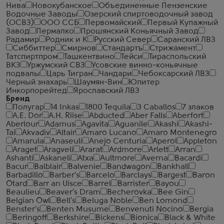
Нива
Новокубанское
Объединенные Пензенские
Водочные Заводы
Озерский спиртоводочный завод
(ОСВЗ)
ООО ССБ
Первомайский
Первый Купажный
Завод
Пермалко
Прошянский Коньячный Завод
Радамир
Родник и К
Русский Север
Саранский ЛВЗ
Сиббиттер
Смирнов
Стандартъ
Стрижамент
Татспиртпром
Ташкентвино
Тейси
Тираспольский
ВКЗ
Уржумский СВЗ
Усовские винно-коньячные
подвалы
Царь Тигран
Чандари
Чебоксарский ЛВЗ
Черный знахарь
Шаумян-Вин
Юпитер
Инкорпорейтед
Ярославский ЛВЗ
Бренд
Полугар
14 Inkas
1800 Tequila
3 Caballos
7 злаков
A.E. Dor
A.H. Riise
Abducted
Aber Falls
Aberfort
Aberlour
Adamus
Agavita
Aguanile
Akashi
Akashi-
Tai
Akvadiv
Altair
Amaro Lucano
Amaro Montenegro
Amarula
Anaseuli
Anejo Centuria
Aperol
Appleton
Araget
Aragveli
Ararat
Ardmore
Arlett
Arran
Ashanti
Askaneli
Atxa
Aultmore
Averna
Bacardi
Bacur
Balblair
Balvenie
Bandwagon
Bankhall
Barbadillo
Barber's
Barcelo
Barclays
Bargest
Baron
Otard
Barr an Uisce
Barrel
Barrister
Bayou
Beaulieu
Beaver's Dram
Becherovka
Bee Gin
Belgian Owl
Bell's
Beluga Noble
Ben Lomond
Benster's
Benten Musume
Benvenuti Nocino
Bergia
Beringoff
Berkshire
Bickens
Bionica
Black & White