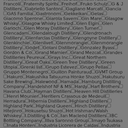
‎Francoli
Fraternity Spirits
Freihof
Fruko Schulz
G & J
Distillers
Gabriello Santoni
Gagliano Marcati
Gancia
GAS Familia
Gastronom
Gekkeikan
Gelas
Giacomo Sperone
Giarola Savem
Gin Mare
Glasgow
Whisky
Glasgow Whisky Limited
Glen Elgin
Glen
Garioch
Glen Moray Distillery
Glen Turner
Glencadam
Glendalough Distillery
Glendronach
Distillery
Glenfarclas Distillery
Glengoyne Distillery
Glenkinchie
Glenlivet
Glenmorangie
Glenmorangie
Distillery
Godet
Golani Distillery
Gonzalez Byass
Gordon & Co
Grand Marnier
Grand Mezcal
Grandes
Distilleries Peureux
Grays Inc.
Great Northern
Distillery
Great Oaks
Green Tree Distillery
Green
Utopia
Grenki list
Grupo Estevez
Grupo Pellas
Gruppo Montenegro
Guillon Painturaud
GVMT Group
Hakuro
Hakushika Tatsuuma Honke Shuzo
Hakutsuru
Sake Brewing
Halewood
Hamada
Hamburg Distilling
Company
Handelshof NF & MS
Hardy
Hart Brothers
Havana Club
Hayman Distillers
Heaven Hill Distilleries
Henri Mounier
Heritiers Crassous de Medeuil
Herradura
Hibernia Distillers
Highland Distillers
Highland Park
Highland Queen
Hinch Distillery
Hitejinro
Hokusetsu Shuzo
Hot Irishman/Walsh
Whiskey
I.Distilling & Co
Ian Macleod Distillers
IBC
Bottling Company
Illva Saronno Group
Imayo Tsukasa
Inata Honten
Industria Licorera de Caldas
Industria