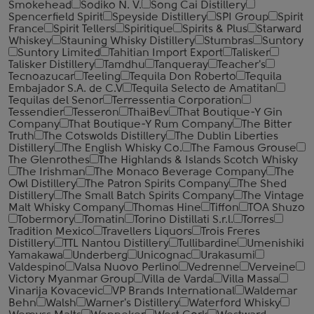
Smokehead
Sodiko N. V.
Song Cai Distillery
Spencerfield Spirit
Speyside Distillery
SPI Group
Spirit
France
Spirit Tellers
Spiritique
Spirits & Plus
Starward
Whiskey
Stauning Whisky Distillery
Stumbras
Suntory
Suntory Limited
Tahitian Import Export
Talisker
Talisker Distillery
Tamdhu
Tanqueray
Teacher's
Tecnoazucar
Teeling
Tequila Don Roberto
Tequila
Embajador S.A. de C.V
Tequila Selecto de Amatitan
Tequilas del Senor
Terressentia Corporation
Tessendier
Tesseron
ThaiBev
That Boutique-Y Gin
Company
That Boutique-Y Rum Company
The Bitter
Truth
The Cotswolds Distillery
The Dublin Liberties
Distillery
The English Whisky Co.
The Famous Grouse
The Glenrothes
The Highlands & Islands Scotch Whisky
The Irishman
The Monaco Beverage Company
The
Owl Distillery
The Patron Spirits Company
The Shed
Distillery
The Small Batch Spirits Company
The Vintage
Malt Whisky Company
Thomas Hine
Tiffon
TOA Shuzo
Tobermory
Tomatin
Torino Distillati S.r.l.
Torres
Tradition Mexico
Travellers Liquors
Trois Freres
Distillery
TTL Nantou Distillery
Tullibardine
Umenishiki
Yamakawa
Underberg
Unicognac
Urakasumi
Valdespino
Valsa Nuovo Perlino
Vedrenne
Verveine
Victory Myanmar Group
Villa de Varda
Villa Massa
Vinarija Kovacevic
VP Brands International
Waldemar
Behn
Walsh
Warner's Distillery
Waterford Whisky