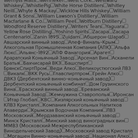
Wemyss Malts
Wenneker
West Cork
Westward
Whiskey
WhistlePig
White Horse Distillers
Whitley
Neill
Whyte & Mackay
Wicklow Hills Whiskey
William
Grant & Sons
William Lawson's Distillery
William
Macfarlane & Co.
William Peel
Wolfburn Distillery
Woodford Reserve Distillery
Writers' Tears
Yaguara
Yellow Rose Distilling
Yoshino Spirits
Zacapa
Zacapa
Centenario
Zanin 1895
Zuidam
Абшерон-Шараб
Авшарский винный завод
Алеф-Виналь-Крым
Алкогольная Промышленная Компания (АПК)
Альфа
Люкс
Альянс-1892
АПФ Фанагория
Арагет
Араратский Коньячный Завод
Арсенал Вин
Асканели
Братья
Бахчисарай ВКЗ
Башспирт
БрянскСпиртПром
Веди Алко
Великоустюгский ЛВЗ
Викалк
ВКК Русь
Главспиртпром
Грейн Алко
ДВКЗ (Дербентский винно-коньячный завод)
Дербентский коньячный комбинат
Дом Грузинского
Вина
Ерасхский винный завод
Ереванский
Коньячный Завод
Жемчужина Ставрополья
Иронсан
Итар Глобал
КВС
Кизлярский коньячный завод
КЛВЗ Кристалл
Компания Алкогольных Напитков
Алаверди
Крымская Водочная Компания
ЛВЗ
Московский
Мердзаванский коньячный завод
Минск Кристалл
Минский завод виноградных вин
ММВЗ (Московский Межреспубликанский
Винодельческий Завод)
Московский завод Кристалл
Мргашен Винно-коньячный завод
Национал Алко