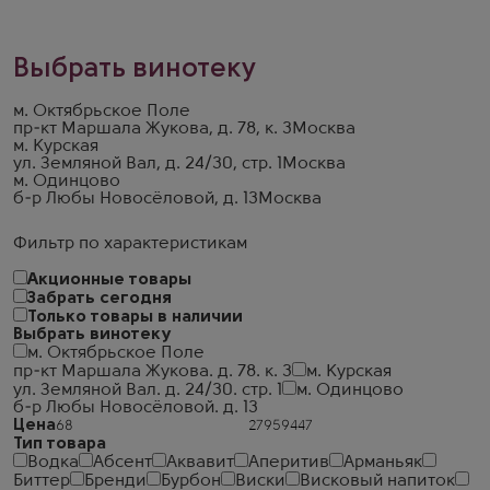
Выбрать винотеку
м. Октябрьское Поле
пр-кт Маршала Жукова, д. 78, к. 3
Москва
м. Курская
ул. Земляной Вал, д. 24/30, стр. 1
Москва
м. Одинцово
б-р Любы Новосёловой, д. 13
Москва
Фильтр по характеристикам
Акционные товары
Забрать сегодня
Только товары в наличии
Выбрать винотеку
м. Октябрьское Поле
пр-кт Маршала Жукова. д. 78. к. 3
м. Курская
ул. Земляной Вал. д. 24/30. стр. 1
м. Одинцово
б-р Любы Новосёловой. д. 13
Цена
Тип товара
Водка
Абсент
Аквавит
Аперитив
Арманьяк
Биттер
Бренди
Бурбон
Виски
Висковый напиток