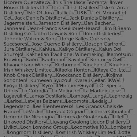
Licorera Quezalteca
Inis Tine Uisce Teoranta
Inver
House Distillers LTD
Ioreli
Irish Distillers
Isle of Arran
Distillery
Isle Of Jura
Italicus
J&B
J. G. Monnet et
Co
Jack Daniel's Distillery
Jack Daniels Distillery
Jagermeister
Jameson Distillery
Jan Becher
Janneau
Jean-Francois Guillouet-Huard
Jim B.Beam
Distilling Co
John Dewar & Sons
John Distilleries
Johnnie Walker & Sons
Jorge Salles Cuervo y
Sucesores
Jose Cuervo Distillery
Joseph Cartron
Jura Distillery
Kahlua
Kaikyo Distillery
Kaiun Doi
Shuzojo
Kakhetian Traditional Winemaking
Kamotsuru
Brewing
Kaori
Kauffman
Kavalan
Kentucky Owl
Khvanchkara Winery
Kilchoman
Kinahan's
Kinahan's
Irish Whiskey Limited
Kitaoka Honten
Kitaya Co. Ltd.
Knob Creek Distillery
Knockando Distillery
Kojima
Sohonten
Kumesen Syuzou
Kvareli Cellar
KWV
Kyoya Distillery
Kyro
L'Heritier-Guyot
l'Or Special
Drinks
La Cofradia
La Malinche
La Martiniquaise
Lagavulin
Lamas Destilaria
Lambay
Langs
Laphroaig
Larios
Latvijas Balzams
Lecompte
Ledaig
Legendario
Les Bienheureux
Les Grands Chais de
France
LeVecke
Lheraud Cognac
Licorera Cihuatan
Licorera De Nicaragua
Licores de Guatemala
Lillet
Linkwood Distillery
Liuyang Goalong Liquor Distillery
Liviko
Loch Lomond Group
Locomotive 103
Lombard
Longmorn Distillery
Lost Irish Whiskey Limited
Lotte