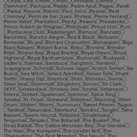
Onza
Ora
Orloff
Orran
Orthodox
Osmoz
Oxenham
Pachuca
Paddy
Padre Azul
Pages
Parati
Parka
Passoa
Patron
Paul John
Pearse
Peat
Chimney
Perro de San Juan
Phraya
Pierre Ferrand
Pierre Vallet
Plantation
Planty
Powers
Presidente
Prince Hubert de Polignac
Prohibido
Proud Irish
Puni
Puntacana Club
Radeberger
Rampur
Rancado
Ranchitos
Rancho Alegre
Red & Black
Relicario
Remeslo
Ricard
Richard Chancellor
Richardson
Riga
Black Balsam
Robert Burns
Roku
Romios
Rooster
Rojo
Roshel Bay
Royal Brackla
Royal Green
Royal
Highland
Royal Ranthambore
Rumundo
Rustaveli
Sadler's
Saimaa
Sambuca
SangSom
Santero
Scapegrace
Schmidt
Schnee Jager
Scotch Terrier
Se
Busca
Sea Witch
Select Aperitivo
Seven Tails
Shark
Tooth
Sheep Dip
Sherlock
Shin
Shinobu
Sierra
Silver Seal
Silvermalt
Singleton
Sinner
Sir Clark
SKYY
Smokestack
Smokey Joe
Smola
Soberano
Solera
Sorbet
Sparkman
Sperone
Spice King
Spisska
St. Graal
Starward
Stateless
Stauning
Steel
Drum
Stoker
Storm
Summum
Sweet Poison
Taigun
Taisteal
Takamaka
Taketsuru
Tamdhu
Tanglin
Tatra
Balsam
Tavern Hound
Tbilisoba
Tchaikovsky
Tengumai
Tenjaku
The Botanist
The Busker
The
Dead Rabbit
The Galtee Mountain Boy
The Glenlee
The Hive
The Kurayoshi
The London №1
The
Observatory
The Peat Monster
The San-In
The