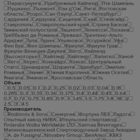
Пирассунунга
Прибрежный Хайленд
Пти Шампань
Пушкино
Пьемонт
Пэи д'Ож
Рига
Ростовская
область
Роэро
Сан-Паулу
Санкт-Петербург
Сардиния
Сидзуока
Сицилия
Скай
Спейсайд
Ставрополь
Ставропольский край
Страна Басков
Таманский полуостров
Ташкент
Теннесси
Тоскана
Треббьяно ди Романья
Тревизо
Трентино-Альто
Адидже
Тула
Турин
Ульяновск
Уссурийск
Уфа
Фин Буа
Фин Шампань
Фриули
Фриули Грав
Фриули-Венеция-Джулия
Хёго
Хайленд
(Высокогорье)
Хайлэнд
Хайлэндс
Халиско
Ханой
Хего
Херес
Хоккайдо
Хонсю
Центральный
Отаго
Цинандали
Шаранта
Эдинбург
Эмилия-
Романья
Эхиме
Южная Каролина
Южная Осетия
Ямагата
Яманаси
Ярославская Область
Объем
0.5
0.05
0.1
0.2
0.25
0.02
0.03
0.04
0.18
0.285
0.3
0.35
0.36
0.375
0.4
0.44
0.45
0.64
0.7
0.72
0.75
0.85
0.9
1
1.45
1.5
1.75
1.8
18
2
2.5
3
4.5
Производитель
Rodionov & Sons
Синергия
Фортуна ЛВЗ
Ладога
Опытный завод НИВА
Иткульский спиртзавод
Finlandia Vodka Worldwide LTD
Saimaa Beverages
Малиновщизненский Спиртоводочный Завод Аквадив
A. de Fussigny
Novabev Group
БелАлко
КВКЗ