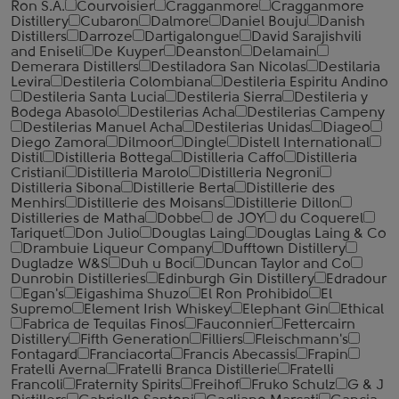
Ron S.A.
Courvoisier
Cragganmore
Cragganmore
Distillery
Cubaron
Dalmore
Daniel Bouju
Danish
Distillers
Darroze
Dartigalongue
David Sarajishvili
and Eniseli
De Kuyper
Deanston
Delamain
Demerara Distillers
Destiladora San Nicolas
Destilaria
Levira
Destileria Colombiana
Destileria Espiritu Andino
Destileria Santa Lucia
Destileria Sierra
Destileria y
Bodega Abasolo
Destilerias Acha
Destilerias Campeny
Destilerias Manuel Acha
Destilerias Unidas
Diageo
Diego Zamora
Dilmoor
Dingle
Distell International
Distil
Distilleria Bottega
Distilleria Caffo
Distilleria
Cristiani
Distilleria Marolo
Distilleria Negroni
Distilleria Sibona
Distillerie Berta
Distillerie des
Menhirs
Distillerie des Moisans
Distillerie Dillon
Distilleries de Matha
Dobbe
de JOY
du Coquerel
Tariquet
Don Julio
Douglas Laing
Douglas Laing & Co
Drambuie Liqueur Company
Dufftown Distillery
Dugladze W&S
Duh u Boci
Duncan Taylor and Co
Dunrobin Distilleries
Edinburgh Gin Distillery
Edradour
Egan's
Eigashima Shuzo
El Ron Prohibido
El
Supremo
Element Irish Whiskey
Elephant Gin
Ethical
Fabrica de Tequilas Finos
Fauconnier
Fettercairn
Distillery
Fifth Generation
Filliers
Fleischmann's
Fontagard
Franciacorta
Francis Abecassis
Frapin
Fratelli Averna
Fratelli Branca Distillerie
Fratelli
‎Francoli
Fraternity Spirits
Freihof
Fruko Schulz
G & J