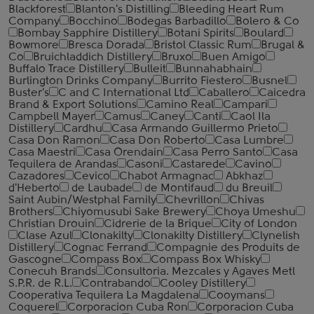
Blackforest
Blanton's Distilling
Bleeding Heart Rum
Company
Bocchino
Bodegas Barbadillo
Bolero & Co
Bombay Sapphire Distillery
Botani Spirits
Boulard
Bowmore
Bresca Dorada
Bristol Classic Rum
Brugal &
Co
Bruichladdich Distillery
Bruxo
Buen Amigo
Buffalo Trace Distillery
Bulleit
Bunnahabhain
Burlington Drinks Company
Burrito Fiestero
Busnel
Buster's
C and C International Ltd
Caballero
Caicedra
Brand & Export Solutions
Camino Real
Campari
Campbell Mayer
Camus
Caney
Canti
Caol Ila
Distillery
Cardhu
Casa Armando Guillermo Prieto
Casa Don Ramon
Casa Don Roberto
Casa Lumbre
Casa Maestri
Casa Orendain
Casa Perro Santo
Casa
Tequilera de Arandas
Casoni
Castarede
Cavino
Cazadores
Cevico
Chabot Armagnac
Abkhaz
d'Heberto
de Laubade
de Montifaud
du Breuil
Saint Aubin/Westphal Family
Chevrillon
Chivas
Brothers
Chiyomusubi Sake Brewery
Choya Umeshu
Christian Drouin
Cidrerie de la Brique
City of London
Clase Azul
Clonakilty
Clonakilty Distillery
Clynelish
Distillery
Cognac Ferrand
Compagnie des Produits de
Gascogne
Compass Box
Compass Box Whisky
Conecuh Brands
Consultoria. Mezcales y Agaves Metl
S.P.R. de R.L.
Contrabando
Cooley Distillery
Cooperativa Tequilera La Magdalena
Cooymans
Coquerel
Corporacion Cuba Ron
Corporacion Cuba