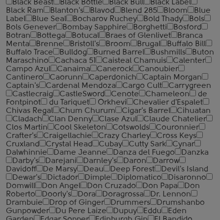
Black Beast
Black Bottle
Black Bull
Black Label
Black Ram
Blanton's
Blavod
Blend 285
Bloom
Blue
Label
Blue Seal
Bocharov Ruchey
Bold Thady
Bols
Bols Genever
Bombay Sapphire
Borghetti
Bosford
Botran
Bottega
Botucal
Braes of Glenlivet
Branca
Menta
Brenne
Bristoll's
Broom
Brugal
Buffalo Bill
Buffalo Trace
Bulldog
Burned Barrel
Bushmills
Buton
Maraschino
Cachaca 51
Caisteal Chamuis
Calenter
Campo Azul
Canaima
Canerock
Canoubier
Cantinero
Caorunn
Caperdonich
Captain Morgan
Captain's
Cardenal Mendoza
Cargo Cult
Carrygreen
Castlecraig
CastleSword
Cenote
Chameleon
de
Fontpinot
du Tariquet
Orkhevi
Chevalier d'Espalet
Chivas Regal
Chum Churum
Cigar's Barrel
Cihuatan
Cladach
Clan Denny
Clase Azul
Claude Chatelier
Clos Martin
Cool Skeleton
Cotswolds
Couronnier
Crafter's
Craigellachie
Crazy Charley
Cross Keys
Cruxland
Crystal Head
Cubay
Cutty Sark
Cynar
Dalwhinnie
Dame Jeanne
Danza del Fuego
Danzka
Darby's
Darejani
Darnley's
Daron
Darrow
Davidoff
De Marsy
Deau
Deep Forest
Devil's Island
Dewar's
Dictador
Dimple
Diplomatico
Disaronno
Domwill
Don Angel
Don Cruzado
Don Papa
Don
Roberto
Doorly's
Dora
Doragrossa
Dr. Lennon
Drambuie
Drop of Ginger
Drummers
Drumshanbo
Gunpowder
Du Pere Laize
Dupuy
Eddu
Eden
Garden
Edgar Sopper
Edinburgh Gin
El Bandido