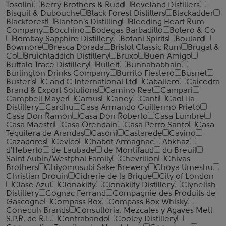
Tosolini
Berry Brothers & Rudd
Beveland Distillers
Bisquit & Dubouche
Black Forest Distillers
Blackadder
Blackforest
Blanton's Distilling
Bleeding Heart Rum
Company
Bocchino
Bodegas Barbadillo
Bolero & Co
Bombay Sapphire Distillery
Botani Spirits
Boulard
Bowmore
Bresca Dorada
Bristol Classic Rum
Brugal &
Co
Bruichladdich Distillery
Bruxo
Buen Amigo
Buffalo Trace Distillery
Bulleit
Bunnahabhain
Burlington Drinks Company
Burrito Fiestero
Busnel
Buster's
C and C International Ltd
Caballero
Caicedra
Brand & Export Solutions
Camino Real
Campari
Campbell Mayer
Camus
Caney
Canti
Caol Ila
Distillery
Cardhu
Casa Armando Guillermo Prieto
Casa Don Ramon
Casa Don Roberto
Casa Lumbre
Casa Maestri
Casa Orendain
Casa Perro Santo
Casa
Tequilera de Arandas
Casoni
Castarede
Cavino
Cazadores
Cevico
Chabot Armagnac
Abkhaz
d'Heberto
de Laubade
de Montifaud
du Breuil
Saint Aubin/Westphal Family
Chevrillon
Chivas
Brothers
Chiyomusubi Sake Brewery
Choya Umeshu
Christian Drouin
Cidrerie de la Brique
City of London
Clase Azul
Clonakilty
Clonakilty Distillery
Clynelish
Distillery
Cognac Ferrand
Compagnie des Produits de
Gascogne
Compass Box
Compass Box Whisky
Conecuh Brands
Consultoria. Mezcales y Agaves Metl
S.P.R. de R.L.
Contrabando
Cooley Distillery