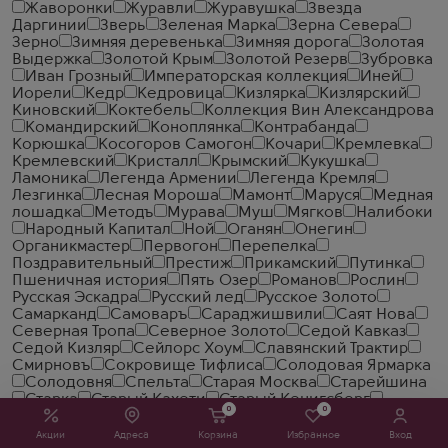
Жаворонки
Журавли
Журавушка
Звезда
Даргинии
Зверь
Зеленая Марка
Зерна Севера
Зерно
Зимняя деревенька
Зимняя дорога
Золотая
Выдержка
Золотой Крым
Золотой Резерв
Зубровка
Иван Грозный
Императорская коллекция
Иней
Иорели
Кедр
Кедровица
Кизлярка
Кизлярский
Киновский
Коктебель
Коллекция Вин Александрова
Командирский
Коноплянка
Контрабанда
Корюшка
Косогоров Самогон
Кочари
Кремлевка
Кремлевский
Кристалл
Крымский
Кукушка
Ламоника
Легенда Армении
Легенда Кремля
Лезгинка
Лесная Мороша
Мамонт
Маруся
Медная
лошадка
Методъ
Мурава
Муш
Мягков
Налибоки
Народный Капитал
Ной
Оганян
Онегин
Органикмастер
Первогон
Перепелка
Поздравительный
Престиж
Прикамский
Путинка
Пшеничная история
Пять Озер
Романов
Рослин
Русская Эскадра
Русский лед
Русское Золото
Самарканд
Самоваръ
Сараджишвили
Саят Нова
Северная Тропа
Северное Золото
Седой Кавказ
Седой Кизляр
Сейлорс Хоум
Славянский Трактир
Смирновъ
Сокровище Тифлиса
Солодовая Ярмарка
Солодовня
Спельта
Старая Москва
Старейшина
Старка
Старый Кахети
Старый Кенигсберг
0
0
Столичная
Стопарик
Стужа
Сулу-Дере
Сябры
Талка
Тбилисский Дворик
Топаз
Травка
Акции
Адреса
Корзина
Избранное
Вход