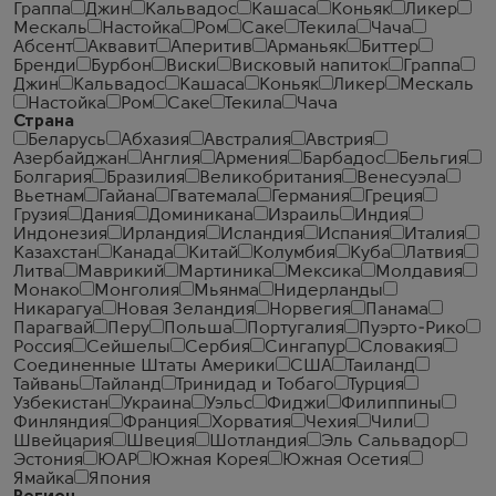
Граппа
Джин
Кальвадос
Кашаса
Коньяк
Ликер
Мескаль
Настойка
Ром
Саке
Текила
Чача
Абсент
Аквавит
Аперитив
Арманьяк
Биттер
Бренди
Бурбон
Виски
Висковый напиток
Граппа
Джин
Кальвадос
Кашаса
Коньяк
Ликер
Мескаль
Настойка
Ром
Саке
Текила
Чача
Страна
Беларусь
Абхазия
Австралия
Австрия
Азербайджан
Англия
Армения
Барбадос
Бельгия
Болгария
Бразилия
Великобритания
Венесуэла
Вьетнам
Гайана
Гватемала
Германия
Греция
Грузия
Дания
Доминикана
Израиль
Индия
Индонезия
Ирландия
Исландия
Испания
Италия
Казахстан
Канада
Китай
Колумбия
Куба
Латвия
Литва
Маврикий
Мартиника
Мексика
Молдавия
Монако
Монголия
Мьянма
Нидерланды
Никарагуа
Новая Зеландия
Норвегия
Панама
Парагвай
Перу
Польша
Португалия
Пуэрто-Рико
Россия
Сейшелы
Сербия
Сингапур
Словакия
Соединенные Штаты Америки
США
Таиланд
Тайвань
Тайланд
Тринидад и Тобаго
Турция
Узбекистан
Украина
Уэльс
Фиджи
Филиппины
Финляндия
Франция
Хорватия
Чехия
Чили
Швейцария
Швеция
Шотландия
Эль Сальвадор
Эстония
ЮАР
Южная Корея
Южная Осетия
Ямайка
Япония