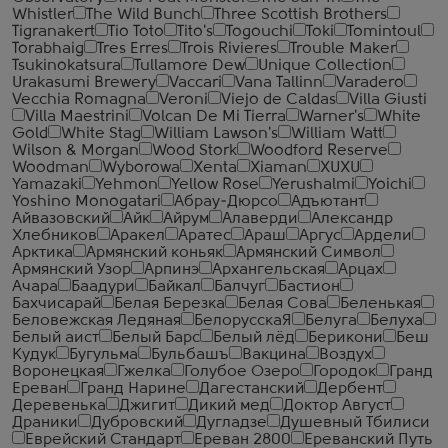
Whistler
The Wild Bunch
Three Scottish Brothers
Tigranakert
Tio Toto
Tito's
Togouchi
Toki
Tomintoul
Torabhaig
Tres Erres
Trois Rivieres
Trouble Maker
Tsukinokatsura
Tullamore Dew
Unique Collection
Urakasumi Brewery
Vaccari
Vana Tallinn
Varadero
Vecchia Romagna
Veroni
Viejo de Caldas
Villa Giusti
Villa Maestrini
Volcan De Mi Tierra
Warner's
White
Gold
White Stag
William Lawson's
William Watt
Wilson & Morgan
Wood Stork
Woodford Reserve
Woodman
Wyborowa
Xenta
Xiaman
XUXU
Yamazaki
Yehmon
Yellow Rose
Yerushalmi
Yoichi
Yoshino Monogatari
Абрау-Дюрсо
Адъютант
Айвазовский
Айк
Айрум
Алаверди
Александр
Хлебников
Аракел
Аратес
Араш
Аргус
Ардели
Арктика
Армянский коньяк
Армянский Символ
Армянский Узор
Арпинэ
Архангельская
Арцах
Ачара
Баадури
Байкал
Балчуг
Бастион
Бахчисарай
Белая Березка
Белая Сова
Беленькая
Беловежская Ледяная
БелорусскаЯ
Белуга
Белуха
Белый аист
Белый Барс
Белый лёд
Берикони
Беш
Кудук
Бугульма
Бульбашъ
Вакцина
Воздух
Воронецкая
Гжелка
Голубое Озеро
Городок
Гранд
Ереван
Гранд Нарине
Дагестанский
Дербент
Деревенька
Джигит
Дикий мед
Доктор Август
Драники
Дубровский
Дугладзе
Душевный Тбилиси
Еврейский Стандарт
Ереван 2800
Ереванский Путь