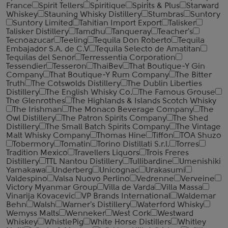
France
Spirit Tellers
Spiritique
Spirits & Plus
Starward
Whiskey
Stauning Whisky Distillery
Stumbras
Suntory
Suntory Limited
Tahitian Import Export
Talisker
Talisker Distillery
Tamdhu
Tanqueray
Teacher's
Tecnoazucar
Teeling
Tequila Don Roberto
Tequila
Embajador S.A. de C.V
Tequila Selecto de Amatitan
Tequilas del Senor
Terressentia Corporation
Tessendier
Tesseron
ThaiBev
That Boutique-Y Gin
Company
That Boutique-Y Rum Company
The Bitter
Truth
The Cotswolds Distillery
The Dublin Liberties
Distillery
The English Whisky Co.
The Famous Grouse
The Glenrothes
The Highlands & Islands Scotch Whisky
The Irishman
The Monaco Beverage Company
The
Owl Distillery
The Patron Spirits Company
The Shed
Distillery
The Small Batch Spirits Company
The Vintage
Malt Whisky Company
Thomas Hine
Tiffon
TOA Shuzo
Tobermory
Tomatin
Torino Distillati S.r.l.
Torres
Tradition Mexico
Travellers Liquors
Trois Freres
Distillery
TTL Nantou Distillery
Tullibardine
Umenishiki
Yamakawa
Underberg
Unicognac
Urakasumi
Valdespino
Valsa Nuovo Perlino
Vedrenne
Verveine
Victory Myanmar Group
Villa de Varda
Villa Massa
Vinarija Kovacevic
VP Brands International
Waldemar
Behn
Walsh
Warner's Distillery
Waterford Whisky
Wemyss Malts
Wenneker
West Cork
Westward
Whiskey
WhistlePig
White Horse Distillers
Whitley