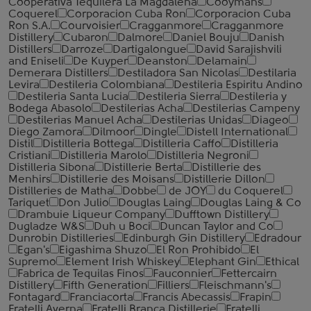
Cooperativa Tequilera La Magdalena
Cooymans
Coquerel
Corporacion Cuba Ron
Corporacion Cuba
Ron S.A.
Courvoisier
Cragganmore
Cragganmore
Distillery
Cubaron
Dalmore
Daniel Bouju
Danish
Distillers
Darroze
Dartigalongue
David Sarajishvili
and Eniseli
De Kuyper
Deanston
Delamain
Demerara Distillers
Destiladora San Nicolas
Destilaria
Levira
Destileria Colombiana
Destileria Espiritu Andino
Destileria Santa Lucia
Destileria Sierra
Destileria y
Bodega Abasolo
Destilerias Acha
Destilerias Campeny
Destilerias Manuel Acha
Destilerias Unidas
Diageo
Diego Zamora
Dilmoor
Dingle
Distell International
Distil
Distilleria Bottega
Distilleria Caffo
Distilleria
Cristiani
Distilleria Marolo
Distilleria Negroni
Distilleria Sibona
Distillerie Berta
Distillerie des
Menhirs
Distillerie des Moisans
Distillerie Dillon
Distilleries de Matha
Dobbe
de JOY
du Coquerel
Tariquet
Don Julio
Douglas Laing
Douglas Laing & Co
Drambuie Liqueur Company
Dufftown Distillery
Dugladze W&S
Duh u Boci
Duncan Taylor and Co
Dunrobin Distilleries
Edinburgh Gin Distillery
Edradour
Egan's
Eigashima Shuzo
El Ron Prohibido
El
Supremo
Element Irish Whiskey
Elephant Gin
Ethical
Fabrica de Tequilas Finos
Fauconnier
Fettercairn
Distillery
Fifth Generation
Filliers
Fleischmann's
Fontagard
Franciacorta
Francis Abecassis
Frapin
Fratelli Averna
Fratelli Branca Distillerie
Fratelli