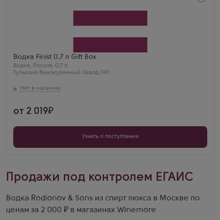
Водка
Финист в подарочной коробке
Производитель
Тульский Винокуренный Завод 1911
Бренд
Finist
Регион
Водка Finist 0.7 л Gift Box
Тула
Водка
,
Россия
,
0,7 л
Тульский Винокуренный Завод 1911
от 2 019
Узнать о поступлении
Продажи под контролем ЕГАИС
Водка Rodionov & Sons из спирт люкса в Москве по
ценам за 2 000 ₽ в магазинах Winemore