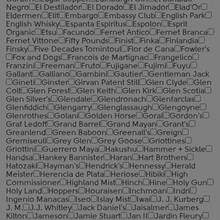
Negro
El Destilador
El Dorado
El Jimador
Elad'Or
Eldermen
Elit
Embargo
Embassy Club
English Park
English Whisky
Espanta Espiritus
Espolon
Esprit
Organic
Etsu
Facundo
Fernet Antico
Fernet Branca
Fernet Vittone
Fifty Pounds
Finist
Finka
Finlandia
Finsky
Five Decades Tomintoul
Flor de Cana
Fowler's
Fox and Dogs
Francois de Martignac
Frangelico
Franzini
Freeman
Fruto
Fujigane
Fujimi
Fuyu
Gallant
Galliano
Gambini
Gautier
Gentleman Jack
Gineti
Ginster
Girvan Patent Still
Glen Clyde
Glen
Colt
Glen Forest
Glen Keith
Glen Kirk
Glen Scotia
Glen Silver's
Glendale
Glendronach
Glenfarclas
Glenfiddich
Glengarry
Glenglassaugh
Glengoyne
Glenrothes
Golani
Golden Horse
Goral
Gordon's
Graf Ledoff
Grand Barrel
Grand Mayan
Grant's
Greanlend
Green Baboon
Greenall's
Greign
Gremiseuli
Grey Glen
Grey Goose
Griottines
Griottini
Guerrero Maya
Hakushu
Hammer + Sickle
Handsa
Hankey Bannister
Haran
Hart Brothers
Hatozaki
Hayman's
Hendrick's
Hennessy
Herald
Meister
Herencia de Plata
Heriose
Hibiki
High
Commissioner
Highland Mist
Hinch
Hine
Holy Gun
Holy Land
Hoppers
Houraisen
Inchmoan
Indri
Ingenio Manacas
Iseo
Islay Mist
Iwai
J. J. Kurberg
J. M.
J.J. Whitley
Jack Daniel's
Jaisalmer
James
Kilton
Jameson
Jamie Stuart
Jan II
Jardin Fleury