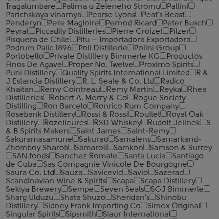
Tragalumbare
Palirna u Zeleneho Stromu
Pallini
Parichskaya vinarnya
Pearse Lyons
Peat's Beast
Penderyn
Pere Magloire
Pernod Ricard
Peter Busch
Peyrat
Piccadily Distilleries
Pierre Croizet
Pilzer
Pisquera de Chile
Pitu – Importadora Exportadora
Podrum Palic 1896
Poli Distillerie
Polini Group
Portobello
Private Distillery Bimmerle KG
Productos
Finos De Agave
Proper No. Twelve
Proximo Spirits
Puni Distillery
Quality Spirits International Limited
R &
J Estancia Distillery
R. L. Seale & Co. Ltd
Radico
Khaitan
Remy Cointreau
Remy Martin
Reyka
Rhea
Distilleries
Robert A. Merry & Co
Rogue Society
Distilling
Ron Barcelo
Ronrico Rum Company
Rosebank Distillery
Rossi & Rossi
Roullet
Royal Oak
Distillery
Rozelieures
RSD Whiskey
Rudolf Jelinek
S
& B Spirits Makers
Saint James
Saint-Remy
Sakuramasamune
Sakurao
Samalens
Samarkand-
Zhomboy Sharob
Samaroli
Samkon
Samson & Surrey
SAN.foods
Sanchez Romate
Santa Lucia
Santiago
de Cuba
Sas Compagnie Vinicole De Bourgogne
Saura Co. Ltd
Sauza
Savicevic
Savio
Sazerac
Scandinavian Wine & Spirits
Scapa
Scapa Distillery
Sekiya Brewery
Sempe
Seven Seals
SGJ Bimmerle
Sharg Ulduzu
Shata Shuzo
Sheridan's
Shinobu
Distillery
Sidney Frank Importing Co
Simex Original
Singular Spirits
Sipsmith
Slaur International