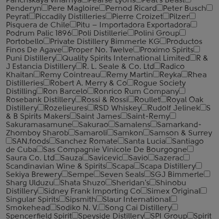
Parichskaya vinarnya
Pearse Lyons
Peat's Beast
Penderyn
Pere Magloire
Pernod Ricard
Peter Busch
Peyrat
Piccadily Distilleries
Pierre Croizet
Pilzer
Pisquera de Chile
Pitu – Importadora Exportadora
Podrum Palic 1896
Poli Distillerie
Polini Group
Portobello
Private Distillery Bimmerle KG
Productos
Finos De Agave
Proper No. Twelve
Proximo Spirits
Puni Distillery
Quality Spirits International Limited
R &
J Estancia Distillery
R. L. Seale & Co. Ltd
Radico
Khaitan
Remy Cointreau
Remy Martin
Reyka
Rhea
Distilleries
Robert A. Merry & Co
Rogue Society
Distilling
Ron Barcelo
Ronrico Rum Company
Rosebank Distillery
Rossi & Rossi
Roullet
Royal Oak
Distillery
Rozelieures
RSD Whiskey
Rudolf Jelinek
S
& B Spirits Makers
Saint James
Saint-Remy
Sakuramasamune
Sakurao
Samalens
Samarkand-
Zhomboy Sharob
Samaroli
Samkon
Samson & Surrey
SAN.foods
Sanchez Romate
Santa Lucia
Santiago
de Cuba
Sas Compagnie Vinicole De Bourgogne
Saura Co. Ltd
Sauza
Savicevic
Savio
Sazerac
Scandinavian Wine & Spirits
Scapa
Scapa Distillery
Sekiya Brewery
Sempe
Seven Seals
SGJ Bimmerle
Sharg Ulduzu
Shata Shuzo
Sheridan's
Shinobu
Distillery
Sidney Frank Importing Co
Simex Original
Singular Spirits
Sipsmith
Slaur International
Smokehead
Sodiko N. V.
Song Cai Distillery
Spencerfield Spirit
Speyside Distillery
SPI Group
Spirit