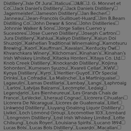
Distillery
Isle Of Jura
Italicus
J&B
J. G. Monnet et
Co
Jack Daniel's Distillery
Jack Daniels Distillery
Jagermeister
Jameson Distillery
Jan Becher
Janneau
Jean-Francois Guillouet-Huard
Jim B.Beam
Distilling Co
John Dewar & Sons
John Distilleries
Johnnie Walker & Sons
Jorge Salles Cuervo y
Sucesores
Jose Cuervo Distillery
Joseph Cartron
Jura Distillery
Kahlua
Kaikyo Distillery
Kaiun Doi
Shuzojo
Kakhetian Traditional Winemaking
Kamotsuru
Brewing
Kaori
Kauffman
Kavalan
Kentucky Owl
Khvanchkara Winery
Kilchoman
Kinahan's
Kinahan's
Irish Whiskey Limited
Kitaoka Honten
Kitaya Co. Ltd.
Knob Creek Distillery
Knockando Distillery
Kojima
Sohonten
Kumesen Syuzou
Kvareli Cellar
KWV
Kyoya Distillery
Kyro
L'Heritier-Guyot
l'Or Special
Drinks
La Cofradia
La Malinche
La Martiniquaise
Lagavulin
Lamas Destilaria
Lambay
Langs
Laphroaig
Larios
Latvijas Balzams
Lecompte
Ledaig
Legendario
Les Bienheureux
Les Grands Chais de
France
LeVecke
Lheraud Cognac
Licorera Cihuatan
Licorera De Nicaragua
Licores de Guatemala
Lillet
Linkwood Distillery
Liuyang Goalong Liquor Distillery
Liviko
Loch Lomond Group
Locomotive 103
Lombard
Longmorn Distillery
Lost Irish Whiskey Limited
Lotte
Chilsung
Louis Royer
Louisiana Spirits
Lucano 1894
Lucas Bols
Lucas Bols Distillery
Luxardo
Macallan