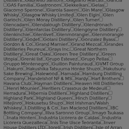
Distillers
Gabriello Santoni
Gagliano Marcati
Gancia
GAS Familia
Gastronom
Gekkeikan
Gelas
Giacomo Sperone
Giarola Savem
Gin Mare
Glasgow
Whisky
Glasgow Whisky Limited
Glen Elgin
Glen
Garioch
Glen Moray Distillery
Glen Turner
Glencadam
Glendalough Distillery
Glendronach
Distillery
Glenfarclas Distillery
Glengoyne Distillery
Glenkinchie
Glenlivet
Glenmorangie
Glenmorangie
Distillery
Godet
Golani Distillery
Gonzalez Byass
Gordon & Co
Grand Marnier
Grand Mezcal
Grandes
Distilleries Peureux
Grays Inc.
Great Northern
Distillery
Great Oaks
Green Tree Distillery
Green
Utopia
Grenki list
Grupo Estevez
Grupo Pellas
Gruppo Montenegro
Guillon Painturaud
GVMT Group
Hakuro
Hakushika Tatsuuma Honke Shuzo
Hakutsuru
Sake Brewing
Halewood
Hamada
Hamburg Distilling
Company
Handelshof NF & MS
Hardy
Hart Brothers
Havana Club
Hayman Distillers
Heaven Hill Distilleries
Henri Mounier
Heritiers Crassous de Medeuil
Herradura
Hibernia Distillers
Highland Distillers
Highland Park
Highland Queen
Hinch Distillery
Hitejinro
Hokusetsu Shuzo
Hot Irishman/Walsh
Whiskey
I.Distilling & Co
Ian Macleod Distillers
IBC
Bottling Company
Illva Saronno Group
Imayo Tsukasa
Inata Honten
Industria Licorera de Caldas
Industria
Licorera Quezalteca
Inis Tine Uisce Teoranta
Inver
House Distillers LTD
Ioreli
Irish Distillers
Isle of Arran