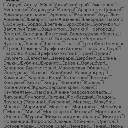
Регион
Абруа
Аидзу
Айла
Алтайский край
Амазония
Амстердам
Андалусия
Анжера
Араратская Долина
Армавирский район
Арманьяк
Ахашени
Ахус
Ба-
Арманьяк
Бавария
Баз-Арманьяк
Байррада
Бароло
Бон Буа
Бордо
Бретань
Броксберн
Бургундия
Валул луй Траян
Вашингтон
Великий Новгород
Венето
Венеция
Виктория
Вологодская область
Воронежская область
Восточное побережье
Вудфорд
Гавана
Гасконь
Глазго
Гран Фин Шампань
Гранд Шампань
Графство Антрим
Графство Даун
Графство Корк
Графство Уэстмит
Гурия
Гурия /
Озургети
Дагестан
Демерара
Дербент
Долина
Эльки
Дублин
Дуранго
Ереван
Зальцбург
Западное Высокогорье
Ивановская Область
Йонедзава
Казань
Калабрия
Калининград
Кампания
Карловы Вары
Каталония
Кахетия
Кентукки
Киото
Кодру
Кокимбо
Коньяк
Копенгаген
Краснодарский край
Крым
Кэмпбелтаун
Ламбей
Ленинградская область
Лигурия
Лимпопо
Литрим
Ломбардия
Лондон
Лоуленд (Равнина)
Луизиана
Мадрид
Макуба
Малага
Мариинск
Марсель
Мартиника
Мельбурн
Милан
Мияги
Монферрато
Москва
Московская
Область
Мурсия
Нижегородская область
Ниигата
Нормандия
Норфолк
Оахака
Обнинск
Орегон
Остров Арран
Остров Скай
Пенедес
Пенза
Пермь