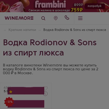
я
Крепкие напитки
Водка Rodionov & Sons из спирт люкса
Водка Rodionov & Sons
из спирт люкса
В каталоге винотеки Winemore вы можете купить
водку Rodionov & Sons из спирт люкса по цене за 2
000 ₽ в Москве.
Артикул
6501
5.0
Через 1-2 дня
Водка
- 12%
Полугар № 4 Honey &
Allspice