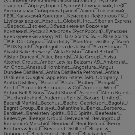
(Коломенский винно-коньячный завод)
Русский
стандарт
Абрау-Дюрсо (Русский Шампанский Дом)
Алкогольная Сибирская Группа
Алкон
Глазовский
ЛВЗ
Калужский Кристалл
Кристалл-Лефортово ГК
Шуйская водка
Absolut
Globefill Inc.
Siberian Express
Вереск
Дионис
Объединенная Водочная
Компания
Русский Алкоголь (Руст Россия)
Тульский
Винокуренный Завод 1911
327 Spirits
A. H. Riise Spirits
A.E. Dor Cognac
Aberfeldy
Aberlour Distillery
Aceo
ADS Spirits
Agrotequilera de Jalisco
Aizu Homare
Akashi Sake Brewery
Akita Seishu
Albert Bichot
Alistair Duncan
Allied Brands
Altia Group
Alvisa
Alcohol Group
Amber Latvijas Balzams AS
Ambrosia
An Cnoc
Anaseuli Kombinat
Angostura
Angus
Dundee Distillers
Antica Distilleria Petrone
Antica
Distilleria Quaglia
Appleton Estate
APU Company
Aratta Distillery
Arcane
Arcon
Ardbeg
Aregak
Arette
Armando Bermudez & Co
Armenia Wine
Arthur Bell & Sons
Asahi Shuzo
Ascaneli
Atom Brands
Auchentoshan
Audemus Spirits
Bacardi Limited
Bacardi Martini
Bacchus
Bache-Gabrielsen
Bagots
Bagrat Group
Baileys
Ballantine's
Banks
Barbero
Bardinet
Bareksten Spirits
BBC Spirits
Beefeater
Bellevoye
Beluga Group
Belvedere
Belvingroup
Beniamino Maschio
Benriach
Bepi Tosolini
Berry
Brothers & Rudd
Beveland Distillers
Bisquit &
Dubouche
Black Forest Distillers
Blackadder