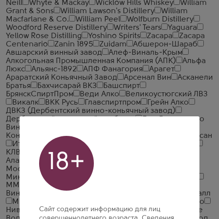
Neill
Whyte & Mackay
Wicklow Hills Whiskey
William
Grant & Sons
William Lawson's Distillery
William
Macfarlane & Co.
William Peel
Wolfburn Distillery
Woodford Reserve Distillery
Writers' Tears
Yaguara
Yellow Rose Distilling
Yoshino Spirits
Zacapa
Zacapa
Centenario
Zanin 1895
Zuidam
Абшерон-Шараб
Авшарский винный завод
Алеф-Виналь-Крым
Алкогольная Промышленная Компания (АПК)
Альфа
Люкс
Альянс-1892
АПФ Фанагория
Арагет
Араратский Коньячный Завод
Арсенал Вин
Асканели
Братья
Бахчисарай ВКЗ
Башспирт
БрянскСпиртПром
Веди Алко
Великоустюгский ЛВЗ
Викалк
ВКК Русь
Главспиртпром
Грейн Алко
ДВКЗ (Дербентский винно-коньячный завод)
Дербентский коньячный комбинат
Дом Грузинского
Вина
Ерасхский винный завод
Ереванский
Коньячный Завод
Жемчужина Ставрополья
Иронсан
Итар Глобал
КВС
Кизлярский коньячный завод
КЛВЗ Кристалл
Компания Алкогольных Напитков
18+
Алаверди
Крымская Водочная Компания
ЛВЗ
Московский
Мердзаванский коньячный завод
Минск Кристалл
Минский завод виноградных вин
ММВЗ (Московский Межреспубликанский
Винодельческий Завод)
Московский завод Кристалл
Мргашен Винно-коньячный завод
Национал Алко
Сайт содержит информацию для лиц
Нива
Новокубанское
Объединенные Пензенские
Водочные Заводы
совершеннолетнего возраста. Сведения,
Озерский спиртоводочный завод