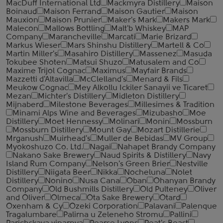
MacDuff International Ltd
Mackmyra Distillery
Maison
Boinaud
Maison Ferrand
Maison Gautier
Maison
Mauxion
Maison Prunier
Maker's Mark
Makers Mark
Malecon
Mallows Bottling
Malt'b Whiskey
MAP
Company
Marancheville
Marcati
Marie Brizard
Markus Wieser
Mars Shinshu Distillery
Martell & Co
Martin Miller's
Masahiro Distillery
Massenez
Masuda
Tokubee Shoten
Matsui Shuzo
Matusalem and Co
Maxime Trijol Cognac
Maximus
Mayfair Brands
Mazzetti d'Altavilla
McClelland's
Menard & Fils
Meukow Cognac
Mey Alkollu Ickiler Sanayii ve Ticaret
Mezan
Michter's Distillery
Midleton Distillery
Mijnaberd
Milestone Beverages
Millesimes & Tradition
Minami Alps Wine and Beverages
Mizubasho
Moe
Distillery
Moet Hennessy
Molinari
Monin
Mossburn
Mossburn Distillery
Mount Gay
Mozart Distillerie
Mrganush
Muirhead's
Muller de Bebidas
MV Group
Myokoshuzo Co. Ltd.
Nagai
Nahapet Brandy Company
Nakano Sake Brewery
Naud Spirits & Distillery
Navy
Island Rum Company
Nelson's Green Brier
Nestville
Distillery
Niigata Beer
Nikka
Nocheluna
Nolet
Distillery
Nonino
Nusa Cana
Oban
Ohanyan Brandy
Company
Old Bushmills Distillery
Old Pulteney
Oliver
and Oliver
Olmeca
Ota Sake Brewery
Otard
Oxenham & Cy
Ozeki Corporation
Palavani
Palenque
Tragalumbare
Palirna u Zeleneho Stromu
Pallini