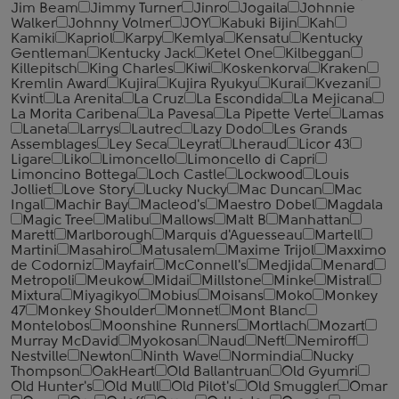
Jim Beam
Jimmy Turner
Jinro
Jogaila
Johnnie
Walker
Johnny Volmer
JOY
Kabuki Bijin
Kah
Kamiki
Kapriol
Karpy
Kemlya
Kensatu
Kentucky
Gentleman
Kentucky Jack
Ketel One
Kilbeggan
Killepitsch
King Charles
Kiwi
Koskenkorva
Kraken
Kremlin Award
Kujira
Kujira Ryukyu
Kurai
Kvezani
Kvint
La Arenita
La Cruz
La Escondida
La Mejicana
La Morita Caribena
La Pavesa
La Pipette Verte
Lamas
Laneta
Larrys
Lautrec
Lazy Dodo
Les Grands
Assemblages
Ley Seca
Leyrat
Lheraud
Licor 43
Ligare
Liko
Limoncello
Limoncello di Capri
Limoncino Bottega
Loch Castle
Lockwood
Louis
Jolliet
Love Story
Lucky Nucky
Mac Duncan
Mac
Ingal
Machir Bay
Macleod's
Maestro Dobel
Magdala
Magic Tree
Malibu
Mallows
Malt B
Manhattan
Marett
Marlborough
Marquis d'Aguesseau
Martell
Martini
Masahiro
Matusalem
Maxime Trijol
Maxximo
de Codorniz
Mayfair
McConnell's
Medjida
Menard
Metropoli
Meukow
Midai
Millstone
Minke
Mistral
Mixtura
Miyagikyo
Mobius
Moisans
Moko
Monkey
47
Monkey Shoulder
Monnet
Mont Blanc
Montelobos
Moonshine Runners
Mortlach
Mozart
Murray McDavid
Myokosan
Naud
Neft
Nemiroff
Nestville
Newton
Ninth Wave
Normindia
Nucky
Thompson
OakHeart
Old Ballantruan
Old Gyumri
Old Hunter's
Old Mull
Old Pilot's
Old Smuggler
Omar