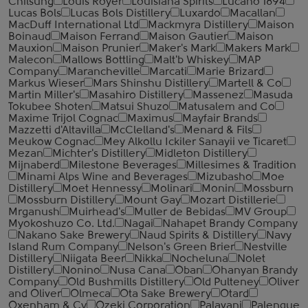
Chilsung
Louis Royer
Louisiana Spirits
Lucano 1894
Lucas Bols
Lucas Bols Distillery
Luxardo
Macallan
MacDuff International Ltd
Mackmyra Distillery
Maison
Boinaud
Maison Ferrand
Maison Gautier
Maison
Mauxion
Maison Prunier
Maker's Mark
Makers Mark
Malecon
Mallows Bottling
Malt'b Whiskey
MAP
Company
Marancheville
Marcati
Marie Brizard
Markus Wieser
Mars Shinshu Distillery
Martell & Co
Martin Miller's
Masahiro Distillery
Massenez
Masuda
Tokubee Shoten
Matsui Shuzo
Matusalem and Co
Maxime Trijol Cognac
Maximus
Mayfair Brands
Mazzetti d'Altavilla
McClelland's
Menard & Fils
Meukow Cognac
Mey Alkollu Ickiler Sanayii ve Ticaret
Mezan
Michter's Distillery
Midleton Distillery
Mijnaberd
Milestone Beverages
Millesimes & Tradition
Minami Alps Wine and Beverages
Mizubasho
Moe
Distillery
Moet Hennessy
Molinari
Monin
Mossburn
Mossburn Distillery
Mount Gay
Mozart Distillerie
Mrganush
Muirhead's
Muller de Bebidas
MV Group
Myokoshuzo Co. Ltd.
Nagai
Nahapet Brandy Company
Nakano Sake Brewery
Naud Spirits & Distillery
Navy
Island Rum Company
Nelson's Green Brier
Nestville
Distillery
Niigata Beer
Nikka
Nocheluna
Nolet
Distillery
Nonino
Nusa Cana
Oban
Ohanyan Brandy
Company
Old Bushmills Distillery
Old Pulteney
Oliver
and Oliver
Olmeca
Ota Sake Brewery
Otard
Oxenham & Cy
Ozeki Corporation
Palavani
Palenque