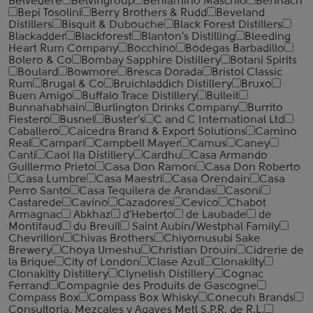
Belvedere
Belvingroup
Beniamino Maschio
Benriach
Bepi Tosolini
Berry Brothers & Rudd
Beveland
Distillers
Bisquit & Dubouche
Black Forest Distillers
Blackadder
Blackforest
Blanton's Distilling
Bleeding
Heart Rum Company
Bocchino
Bodegas Barbadillo
Bolero & Co
Bombay Sapphire Distillery
Botani Spirits
Boulard
Bowmore
Bresca Dorada
Bristol Classic
Rum
Brugal & Co
Bruichladdich Distillery
Bruxo
Buen Amigo
Buffalo Trace Distillery
Bulleit
Bunnahabhain
Burlington Drinks Company
Burrito
Fiestero
Busnel
Buster's
C and C International Ltd
Caballero
Caicedra Brand & Export Solutions
Camino
Real
Campari
Campbell Mayer
Camus
Caney
Canti
Caol Ila Distillery
Cardhu
Casa Armando
Guillermo Prieto
Casa Don Ramon
Casa Don Roberto
Casa Lumbre
Casa Maestri
Casa Orendain
Casa
Perro Santo
Casa Tequilera de Arandas
Casoni
Castarede
Cavino
Cazadores
Cevico
Chabot
Armagnac
Abkhaz
d'Heberto
de Laubade
de
Montifaud
du Breuil
Saint Aubin/Westphal Family
Chevrillon
Chivas Brothers
Chiyomusubi Sake
Brewery
Choya Umeshu
Christian Drouin
Cidrerie de
la Brique
City of London
Clase Azul
Clonakilty
Clonakilty Distillery
Clynelish Distillery
Cognac
Ferrand
Compagnie des Produits de Gascogne
Compass Box
Compass Box Whisky
Conecuh Brands
Consultoria. Mezcales y Agaves Metl S.P.R. de R.L.