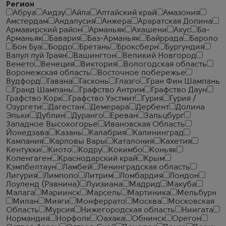
Регион
Абруа
Аидзу
Айла
Алтайский край
Амазония
Амстердам
Андалусия
Анжера
Араратская Долина
Армавирский район
Арманьяк
Ахашени
Ахус
Ба-
Арманьяк
Бавария
Баз-Арманьяк
Байррада
Бароло
Бон Буа
Бордо
Бретань
Броксберн
Бургундия
Валул луй Траян
Вашингтон
Великий Новгород
Венето
Венеция
Виктория
Вологодская область
Воронежская область
Восточное побережье
Вудфорд
Гавана
Гасконь
Глазго
Гран Фин Шампань
Гранд Шампань
Графство Антрим
Графство Даун
Графство Корк
Графство Уэстмит
Гурия
Гурия /
Озургети
Дагестан
Демерара
Дербент
Долина
Эльки
Дублин
Дуранго
Ереван
Зальцбург
Западное Высокогорье
Ивановская Область
Йонедзава
Казань
Калабрия
Калининград
Кампания
Карловы Вары
Каталония
Кахетия
Кентукки
Киото
Кодру
Кокимбо
Коньяк
Копенгаген
Краснодарский край
Крым
Кэмпбелтаун
Ламбей
Ленинградская область
Лигурия
Лимпопо
Литрим
Ломбардия
Лондон
Лоуленд (Равнина)
Луизиана
Мадрид
Макуба
Малага
Мариинск
Марсель
Мартиника
Мельбурн
Милан
Мияги
Монферрато
Москва
Московская
Область
Мурсия
Нижегородская область
Ниигата
Нормандия
Норфолк
Оахака
Обнинск
Орегон