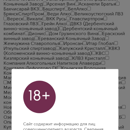
Коньячный Завод
Арсенал Вин
Асканели Братья
Бахчисарай ВКЗ
Башспирт
БелАлко
БрянскСпиртПром
Веди Алко
Великоустюгский ЛВЗ
Вереск
Викалк
ВКК Русь
Главспиртпром
Глазовский ЛВЗ
Грейн Алко
ДВКЗ (Дербентский
винно-коньячный завод)
Дербентский коньячный
комбинат
Дионис
Дом Грузинского Вина
Ерасхский
винный завод
Ереванский Коньячный Завод
Жемчужина Ставрополья
Иронсан
Итар Глобал
Иткульский спиртзавод
Калужский Кристалл
КВКЗ
(Коломенский винно-коньячный завод)
КВС
Кизлярский коньячный завод
КЛВЗ Кристалл
Компания Алкогольных Напитков Алаверди
Кристалл-Лефортово ГК
Крымская Водочная
Компания
Ладога
ЛВЗ Московский
Малиновщизненский Спиртоводочный Завод Аквадив
Мердзаванский коньячный завод
Минск Кристалл
Минский завод виноградных вин
ММВЗ (Московский
18+
Межреспубликанский Винодельческий Завод)
Московский завод Кристалл
Мргашен Винно-
коньячный завод
Национал Алко
Нива
Новокубанское
Объединенная Водочная Компания
Объединенные Пензенские Водочные Заводы
Озерский спиртоводочный завод (ОСВЗ)
ООО ССБ
Опытный завод НИВА
Первомайский
Первый
Сайт содержит информацию для лиц
Купажный Завод
Пермалко
Прошянский Коньячный
совершеннолетнего возраста. Сведения,