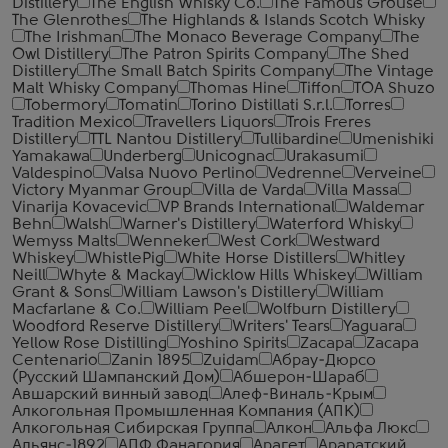
Distillery
The English Whisky Co.
The Famous Grouse
The Glenrothes
The Highlands & Islands Scotch Whisky
The Irishman
The Monaco Beverage Company
The
Owl Distillery
The Patron Spirits Company
The Shed
Distillery
The Small Batch Spirits Company
The Vintage
Malt Whisky Company
Thomas Hine
Tiffon
TOA Shuzo
Tobermory
Tomatin
Torino Distillati S.r.l.
Torres
Tradition Mexico
Travellers Liquors
Trois Freres
Distillery
TTL Nantou Distillery
Tullibardine
Umenishiki
Yamakawa
Underberg
Unicognac
Urakasumi
Valdespino
Valsa Nuovo Perlino
Vedrenne
Verveine
Victory Myanmar Group
Villa de Varda
Villa Massa
Vinarija Kovacevic
VP Brands International
Waldemar
Behn
Walsh
Warner's Distillery
Waterford Whisky
Wemyss Malts
Wenneker
West Cork
Westward
Whiskey
WhistlePig
White Horse Distillers
Whitley
Neill
Whyte & Mackay
Wicklow Hills Whiskey
William
Grant & Sons
William Lawson's Distillery
William
Macfarlane & Co.
William Peel
Wolfburn Distillery
Woodford Reserve Distillery
Writers' Tears
Yaguara
Yellow Rose Distilling
Yoshino Spirits
Zacapa
Zacapa
Centenario
Zanin 1895
Zuidam
Абрау-Дюрсо
(Русский Шампанский Дом)
Абшерон-Шараб
Авшарский винный завод
Алеф-Виналь-Крым
Алкогольная Промышленная Компания (АПК)
Алкогольная Сибирская Группа
Алкон
Альфа Люкс
Альянс-1892
АПФ Фанагория
Арагет
Араратский