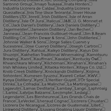
Ian Macleod Distillers
IBC Bottling Company
Illva
Saronno Group
Imayo Tsukasa
Inata Honten
Industria Licorera de Caldas
Industria Licorera
Quezalteca
Inis Tine Uisce Teoranta
Inver House
Distillers LTD
Ioreli
Irish Distillers
Isle of Arran
Distillery
Isle Of Jura
Italicus
J&B
J. G. Monnet et
Co
Jack Daniel's Distillery
Jack Daniels Distillery
Jagermeister
Jameson Distillery
Jan Becher
Janneau
Jean-Francois Guillouet-Huard
Jim B.Beam
Distilling Co
John Dewar & Sons
John Distilleries
Johnnie Walker & Sons
Jorge Salles Cuervo y
Sucesores
Jose Cuervo Distillery
Joseph Cartron
Jura Distillery
Kahlua
Kaikyo Distillery
Kaiun Doi
Shuzojo
Kakhetian Traditional Winemaking
Kamotsuru
Brewing
Kaori
Kauffman
Kavalan
Kentucky Owl
Khvanchkara Winery
Kilchoman
Kinahan's
Kinahan's
Irish Whiskey Limited
Kitaoka Honten
Kitaya Co. Ltd.
Knob Creek Distillery
Knockando Distillery
Kojima
Sohonten
Kumesen Syuzou
Kvareli Cellar
KWV
Kyoya Distillery
Kyro
L'Heritier-Guyot
l'Or Special
Drinks
La Cofradia
La Malinche
La Martiniquaise
Lagavulin
Lamas Destilaria
Lambay
Langs
Laphroaig
Larios
Latvijas Balzams
Lecompte
Ledaig
Legendario
Les Bienheureux
Les Grands Chais de
France
LeVecke
Lheraud Cognac
Licorera Cihuatan
Licorera De Nicaragua
Licores de Guatemala
Lillet
Linkwood Distillery
Liuyang Goalong Liquor Distillery