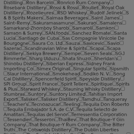
Distilling
Ron Barcelo
Ronrico Rum Company
Rosebank Distillery
Rossi & Rossi
Roullet
Royal Oak
Distillery
Rozelieures
RSD Whiskey
Rudolf Jelinek
S
& B Spirits Makers
Saimaa Beverages
Saint James
Saint-Remy
Sakuramasamune
Sakurao
Samalens
Samarkand-Zhomboy Sharob
Samaroli
Samkon
Samson & Surrey
SAN.foods
Sanchez Romate
Santa
Lucia
Santiago de Cuba
Sas Compagnie Vinicole De
Bourgogne
Saura Co. Ltd
Sauza
Savicevic
Savio
Sazerac
Scandinavian Wine & Spirits
Scapa
Scapa
Distillery
Sekiya Brewery
Sempe
Seven Seals
SGJ
Bimmerle
Sharg Ulduzu
Shata Shuzo
Sheridan's
Shinobu Distillery
Siberian Express
Sidney Frank
Importing Co
Simex Original
Singular Spirits
Sipsmith
Slaur International
Smokehead
Sodiko N. V.
Song
Cai Distillery
Spencerfield Spirit
Speyside Distillery
SPI Group
Spirit France
Spirit Tellers
Spiritique
Spirits
& Plus
Starward Whiskey
Stauning Whisky Distillery
Stumbras
Suntory
Suntory Limited
Tahitian Import
Export
Talisker
Talisker Distillery
Tamdhu
Tanqueray
Teacher's
Tecnoazucar
Teeling
Tequila Don Roberto
Tequila Embajador S.A. de C.V
Tequila Selecto de
Amatitan
Tequilas del Senor
Terressentia Corporation
Tessendier
Tesseron
ThaiBev
That Boutique-Y Gin
Company
That Boutique-Y Rum Company
The Bitter
Truth
The Cotswolds Distillery
The Dublin Liberties