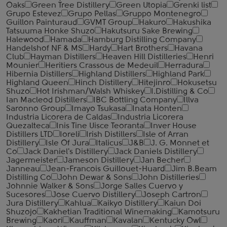
Oaks
Green Tree Distillery
Green Utopia
Grenki list
Grupo Estevez
Grupo Pellas
Gruppo Montenegro
Guillon Painturaud
GVMT Group
Hakuro
Hakushika
Tatsuuma Honke Shuzo
Hakutsuru Sake Brewing
Halewood
Hamada
Hamburg Distilling Company
Handelshof NF & MS
Hardy
Hart Brothers
Havana
Club
Hayman Distillers
Heaven Hill Distilleries
Henri
Mounier
Heritiers Crassous de Medeuil
Herradura
Hibernia Distillers
Highland Distillers
Highland Park
Highland Queen
Hinch Distillery
Hitejinro
Hokusetsu
Shuzo
Hot Irishman/Walsh Whiskey
I.Distilling & Co
Ian Macleod Distillers
IBC Bottling Company
Illva
Saronno Group
Imayo Tsukasa
Inata Honten
Industria Licorera de Caldas
Industria Licorera
Quezalteca
Inis Tine Uisce Teoranta
Inver House
Distillers LTD
Ioreli
Irish Distillers
Isle of Arran
Distillery
Isle Of Jura
Italicus
J&B
J. G. Monnet et
Co
Jack Daniel's Distillery
Jack Daniels Distillery
Jagermeister
Jameson Distillery
Jan Becher
Janneau
Jean-Francois Guillouet-Huard
Jim B.Beam
Distilling Co
John Dewar & Sons
John Distilleries
Johnnie Walker & Sons
Jorge Salles Cuervo y
Sucesores
Jose Cuervo Distillery
Joseph Cartron
Jura Distillery
Kahlua
Kaikyo Distillery
Kaiun Doi
Shuzojo
Kakhetian Traditional Winemaking
Kamotsuru
Brewing
Kaori
Kauffman
Kavalan
Kentucky Owl