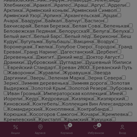
Айвазовский
Айк
Айрум
Алаверди
Александр
Хлебников
Аракел
Аратес
Араш
Аргус
Ардели
Арктика
Армянский коньяк
Армянский Символ
Армянский Узор
Арпинэ
Архангельская
Арцах
Ачара
Баадури
Байкал
Балчуг
Бастион
Бахчисарай
Белая Березка
Белая Сова
Беленькая
Беловежская Ледяная
БелорусскаЯ
Белуга
Белуха
Белый аист
Белый Барс
Белый лёд
Берикони
Беш
Кудук
Бугульма
Бульбашъ
Вакцина
Воздух
Воронецкая
Гжелка
Голубое Озеро
Городок
Гранд
Ереван
Гранд Нарине
Дагестанский
Дербент
Деревенька
Джигит
Дикий мед
Доктор Август
Драники
Дубровский
Дугладзе
Душевный Тбилиси
Еврейский Стандарт
Ереван 2800
Ереванский Путь
Жаворонки
Журавли
Журавушка
Звезда
Даргинии
Зверь
Зеленая Марка
Зерна Севера
Зерно
Зимняя деревенька
Зимняя дорога
Золотая
Выдержка
Золотой Крым
Золотой Резерв
Зубровка
Иван Грозный
Императорская коллекция
Иней
Иорели
Кедр
Кедровица
Кизлярка
Кизлярский
Киновский
Коктебель
Коллекция Вин Александрова
Командирский
Коноплянка
Контрабанда
Корюшка
Косогоров Самогон
Кочари
Кремлевка
Кремлевский
Кристалл
Крымский
Кукушка
Ламоника
Легенда Армении
Легенда Кремля
0
0
Лезгинка
Лесная Мороша
Мамонт
Маруся
Медная
Акции
Адреса
Корзина
Избранное
Вход
лошадка
Методъ
Мурава
Муш
Мягков
Налибоки