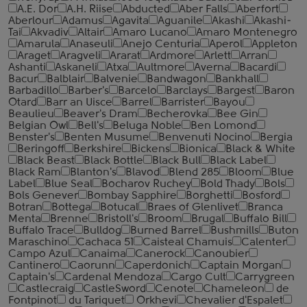
A.E. Dor
A.H. Riise
Abducted
Aber Falls
Aberfort
Aberlour
Adamus
Agavita
Aguanile
Akashi
Akashi-
Tai
Akvadiv
Altair
Amaro Lucano
Amaro Montenegro
Amarula
Anaseuli
Anejo Centuria
Aperol
Appleton
Araget
Aragveli
Ararat
Ardmore
Arlett
Arran
Ashanti
Askaneli
Atxa
Aultmore
Averna
Bacardi
Bacur
Balblair
Balvenie
Bandwagon
Bankhall
Barbadillo
Barber's
Barcelo
Barclays
Bargest
Baron
Otard
Barr an Uisce
Barrel
Barrister
Bayou
Beaulieu
Beaver's Dram
Becherovka
Bee Gin
Belgian Owl
Bell's
Beluga Noble
Ben Lomond
Benster's
Benten Musume
Benvenuti Nocino
Bergia
Beringoff
Berkshire
Bickens
Bionica
Black & White
Black Beast
Black Bottle
Black Bull
Black Label
Black Ram
Blanton's
Blavod
Blend 285
Bloom
Blue
Label
Blue Seal
Bocharov Ruchey
Bold Thady
Bols
Bols Genever
Bombay Sapphire
Borghetti
Bosford
Botran
Bottega
Botucal
Braes of Glenlivet
Branca
Menta
Brenne
Bristoll's
Broom
Brugal
Buffalo Bill
Buffalo Trace
Bulldog
Burned Barrel
Bushmills
Buton
Maraschino
Cachaca 51
Caisteal Chamuis
Calenter
Campo Azul
Canaima
Canerock
Canoubier
Cantinero
Caorunn
Caperdonich
Captain Morgan
Captain's
Cardenal Mendoza
Cargo Cult
Carrygreen
Castlecraig
CastleSword
Cenote
Chameleon
de
Fontpinot
du Tariquet
Orkhevi
Chevalier d'Espalet