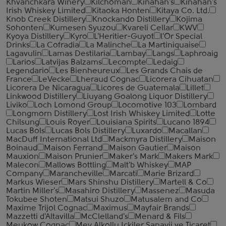
Khvanchkara Winery
Kilchoman
Kinahan's
Kinahan's
Irish Whiskey Limited
Kitaoka Honten
Kitaya Co. Ltd.
Knob Creek Distillery
Knockando Distillery
Kojima
Sohonten
Kumesen Syuzou
Kvareli Cellar
KWV
Kyoya Distillery
Kyro
L'Heritier-Guyot
l'Or Special
Drinks
La Cofradia
La Malinche
La Martiniquaise
Lagavulin
Lamas Destilaria
Lambay
Langs
Laphroaig
Larios
Latvijas Balzams
Lecompte
Ledaig
Legendario
Les Bienheureux
Les Grands Chais de
France
LeVecke
Lheraud Cognac
Licorera Cihuatan
Licorera De Nicaragua
Licores de Guatemala
Lillet
Linkwood Distillery
Liuyang Goalong Liquor Distillery
Liviko
Loch Lomond Group
Locomotive 103
Lombard
Longmorn Distillery
Lost Irish Whiskey Limited
Lotte
Chilsung
Louis Royer
Louisiana Spirits
Lucano 1894
Lucas Bols
Lucas Bols Distillery
Luxardo
Macallan
MacDuff International Ltd
Mackmyra Distillery
Maison
Boinaud
Maison Ferrand
Maison Gautier
Maison
Mauxion
Maison Prunier
Maker's Mark
Makers Mark
Malecon
Mallows Bottling
Malt'b Whiskey
MAP
Company
Marancheville
Marcati
Marie Brizard
Markus Wieser
Mars Shinshu Distillery
Martell & Co
Martin Miller's
Masahiro Distillery
Massenez
Masuda
Tokubee Shoten
Matsui Shuzo
Matusalem and Co
Maxime Trijol Cognac
Maximus
Mayfair Brands
Mazzetti d'Altavilla
McClelland's
Menard & Fils
Meukow Cognac
Mey Alkollu Ickiler Sanayii ve Ticaret