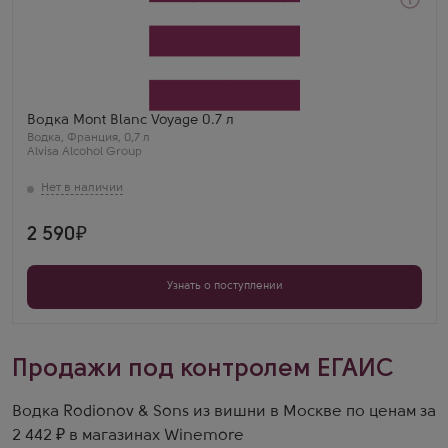
Водка
Мон Блан Вояж
Производитель
Alvisa Alcohol Group
Бренд
Mont Blanc
Водка Mont Blanc Voyage 0.7 л
Водка
,
Франция
,
0,7 л
Alvisa Alcohol Group
2 590
Узнать о поступлении
Продажи под контролем ЕГАИС
Водка Rodionov & Sons из вишни в Москве по ценам за
2 442 ₽ в магазинах Winemore