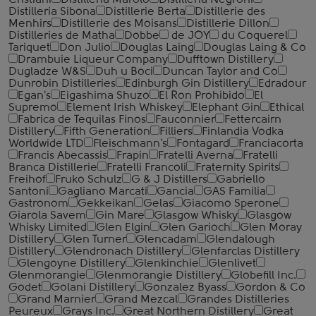
Cristiani
Distilleria Marolo
Distilleria Negroni
Distilleria Sibona
Distillerie Berta
Distillerie des
Menhirs
Distillerie des Moisans
Distillerie Dillon
Distilleries de Matha
Dobbe
de JOY
du Coquerel
Tariquet
Don Julio
Douglas Laing
Douglas Laing & Co
Drambuie Liqueur Company
Dufftown Distillery
Dugladze W&S
Duh u Boci
Duncan Taylor and Co
Dunrobin Distilleries
Edinburgh Gin Distillery
Edradour
Egan's
Eigashima Shuzo
El Ron Prohibido
El
Supremo
Element Irish Whiskey
Elephant Gin
Ethical
Fabrica de Tequilas Finos
Fauconnier
Fettercairn
Distillery
Fifth Generation
Filliers
Finlandia Vodka
Worldwide LTD
Fleischmann's
Fontagard
Franciacorta
Francis Abecassis
Frapin
Fratelli Averna
Fratelli
Branca Distillerie
Fratelli ‎Francoli
Fraternity Spirits
Freihof
Fruko Schulz
G & J Distillers
Gabriello
Santoni
Gagliano Marcati
Gancia
GAS Familia
Gastronom
Gekkeikan
Gelas
Giacomo Sperone
Giarola Savem
Gin Mare
Glasgow Whisky
Glasgow
Whisky Limited
Glen Elgin
Glen Garioch
Glen Moray
Distillery
Glen Turner
Glencadam
Glendalough
Distillery
Glendronach Distillery
Glenfarclas Distillery
Glengoyne Distillery
Glenkinchie
Glenlivet
Glenmorangie
Glenmorangie Distillery
Globefill Inc.
Godet
Golani Distillery
Gonzalez Byass
Gordon & Co
Grand Marnier
Grand Mezcal
Grandes Distilleries
Peureux
Grays Inc.
Great Northern Distillery
Great