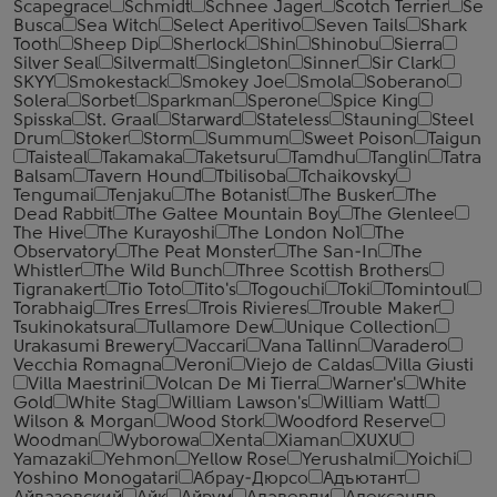
Scapegrace
Schmidt
Schnee Jager
Scotch Terrier
Se
Busca
Sea Witch
Select Aperitivo
Seven Tails
Shark
Tooth
Sheep Dip
Sherlock
Shin
Shinobu
Sierra
Silver Seal
Silvermalt
Singleton
Sinner
Sir Clark
SKYY
Smokestack
Smokey Joe
Smola
Soberano
Solera
Sorbet
Sparkman
Sperone
Spice King
Spisska
St. Graal
Starward
Stateless
Stauning
Steel
Drum
Stoker
Storm
Summum
Sweet Poison
Taigun
Taisteal
Takamaka
Taketsuru
Tamdhu
Tanglin
Tatra
Balsam
Tavern Hound
Tbilisoba
Tchaikovsky
Tengumai
Tenjaku
The Botanist
The Busker
The
Dead Rabbit
The Galtee Mountain Boy
The Glenlee
The Hive
The Kurayoshi
The London №1
The
Observatory
The Peat Monster
The San-In
The
Whistler
The Wild Bunch
Three Scottish Brothers
Tigranakert
Tio Toto
Tito's
Togouchi
Toki
Tomintoul
Torabhaig
Tres Erres
Trois Rivieres
Trouble Maker
Tsukinokatsura
Tullamore Dew
Unique Collection
Urakasumi Brewery
Vaccari
Vana Tallinn
Varadero
Vecchia Romagna
Veroni
Viejo de Caldas
Villa Giusti
Villa Maestrini
Volcan De Mi Tierra
Warner's
White
Gold
White Stag
William Lawson's
William Watt
Wilson & Morgan
Wood Stork
Woodford Reserve
Woodman
Wyborowa
Xenta
Xiaman
XUXU
Yamazaki
Yehmon
Yellow Rose
Yerushalmi
Yoichi
Yoshino Monogatari
Абрау-Дюрсо
Адъютант