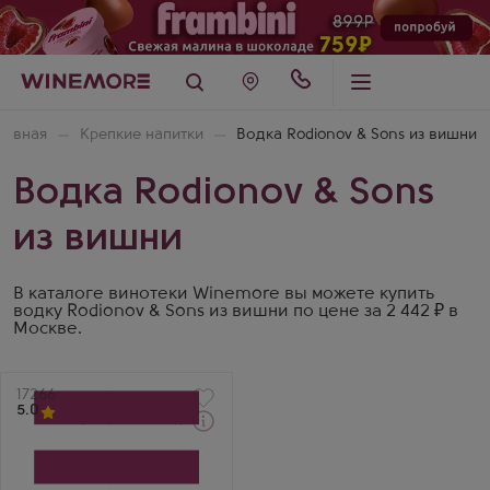
лавная
Крепкие напитки
Водка Rodionov & Sons из вишни
Водка Rodionov & Sons
из вишни
В каталоге винотеки Winemore вы можете купить
водку Rodionov & Sons из вишни по цене за 2 442 ₽ в
Москве.
Артикул
17266
5.0
Водка
Polugar Cherry
Производитель