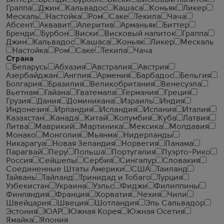
Биттер
Бренди
Бурбон
Виски
Висковый напиток
Граппа
Джин
Кальвадос
Кашаса
Коньяк
Ликер
Мескаль
Настойка
Ром
Саке
Текила
Чача
Абсент
Аквавит
Аперитив
Арманьяк
Биттер
Бренди
Бурбон
Виски
Висковый напиток
Граппа
Джин
Кальвадос
Кашаса
Коньяк
Ликер
Мескаль
Настойка
Ром
Саке
Текила
Чача
Страна
Беларусь
Абхазия
Австралия
Австрия
Азербайджан
Англия
Армения
Барбадос
Бельгия
Болгария
Бразилия
Великобритания
Венесуэла
Вьетнам
Гайана
Гватемала
Германия
Греция
Грузия
Дания
Доминикана
Израиль
Индия
Индонезия
Ирландия
Исландия
Испания
Италия
Казахстан
Канада
Китай
Колумбия
Куба
Латвия
Литва
Маврикий
Мартиника
Мексика
Молдавия
Монако
Монголия
Мьянма
Нидерланды
Никарагуа
Новая Зеландия
Норвегия
Панама
Парагвай
Перу
Польша
Португалия
Пуэрто-Рико
Россия
Сейшелы
Сербия
Сингапур
Словакия
Соединенные Штаты Америки
США
Таиланд
Тайвань
Тайланд
Тринидад и Тобаго
Турция
Узбекистан
Украина
Уэльс
Фиджи
Филиппины
Финляндия
Франция
Хорватия
Чехия
Чили
Швейцария
Швеция
Шотландия
Эль Сальвадор
Эстония
ЮАР
Южная Корея
Южная Осетия
Ямайка
Япония