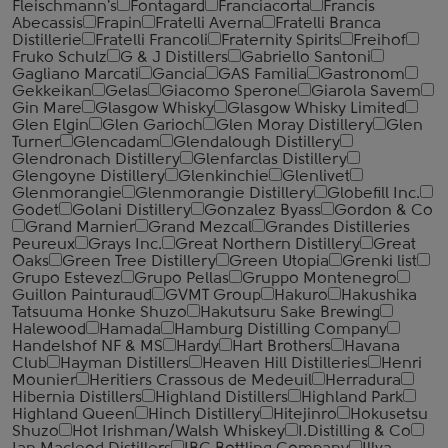
Fleischmann's
Fontagard
Franciacorta
Francis
Abecassis
Frapin
Fratelli Averna
Fratelli Branca
Distillerie
Fratelli ‎Francoli
Fraternity Spirits
Freihof
Fruko Schulz
G & J Distillers
Gabriello Santoni
Gagliano Marcati
Gancia
GAS Familia
Gastronom
Gekkeikan
Gelas
Giacomo Sperone
Giarola Savem
Gin Mare
Glasgow Whisky
Glasgow Whisky Limited
Glen Elgin
Glen Garioch
Glen Moray Distillery
Glen
Turner
Glencadam
Glendalough Distillery
Glendronach Distillery
Glenfarclas Distillery
Glengoyne Distillery
Glenkinchie
Glenlivet
Glenmorangie
Glenmorangie Distillery
Globefill Inc.
Godet
Golani Distillery
Gonzalez Byass
Gordon & Co
Grand Marnier
Grand Mezcal
Grandes Distilleries
Peureux
Grays Inc.
Great Northern Distillery
Great
Oaks
Green Tree Distillery
Green Utopia
Grenki list
Grupo Estevez
Grupo Pellas
Gruppo Montenegro
Guillon Painturaud
GVMT Group
Hakuro
Hakushika
Tatsuuma Honke Shuzo
Hakutsuru Sake Brewing
Halewood
Hamada
Hamburg Distilling Company
Handelshof NF & MS
Hardy
Hart Brothers
Havana
Club
Hayman Distillers
Heaven Hill Distilleries
Henri
Mounier
Heritiers Crassous de Medeuil
Herradura
Hibernia Distillers
Highland Distillers
Highland Park
Highland Queen
Hinch Distillery
Hitejinro
Hokusetsu
Shuzo
Hot Irishman/Walsh Whiskey
I.Distilling & Co