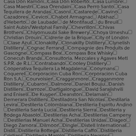
Casa Don Ramon
Casa Don Roberto
Casa Lumbre
Casa Maestri
Casa Orendain
Casa Perro Santo
Casa
Tequilera de Arandas
Casoni
Castarede
Cavino
Cazadores
Cevico
Chabot Armagnac
Abkhaz
d'Heberto
de Laubade
de Montifaud
du Breuil
Saint Aubin/Westphal Family
Chevrillon
Chivas
Brothers
Chiyomusubi Sake Brewery
Choya Umeshu
Christian Drouin
Cidrerie de la Brique
City of London
Clase Azul
Clonakilty
Clonakilty Distillery
Clynelish
Distillery
Cognac Ferrand
Compagnie des Produits de
Gascogne
Compass Box
Compass Box Whisky
Conecuh Brands
Consultoria. Mezcales y Agaves Metl
S.P.R. de R.L.
Contrabando
Cooley Distillery
Cooperativa Tequilera La Magdalena
Cooymans
Coquerel
Corporacion Cuba Ron
Corporacion Cuba
Ron S.A.
Courvoisier
Cragganmore
Cragganmore
Distillery
Cubaron
Dalmore
Daniel Bouju
Danish
Distillers
Darroze
Dartigalongue
David Sarajishvili
and Eniseli
De Kuyper
Deanston
Delamain
Demerara Distillers
Destiladora San Nicolas
Destilaria
Levira
Destileria Colombiana
Destileria Espiritu Andino
Destileria Santa Lucia
Destileria Sierra
Destileria y
Bodega Abasolo
Destilerias Acha
Destilerias Campeny
Destilerias Manuel Acha
Destilerias Unidas
Diageo
Diego Zamora
Dilmoor
Dingle
Distell International
Distil
Distilleria Bottega
Distilleria Caffo
Distilleria