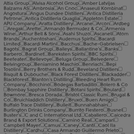
Altia Group
Alvisa Alcohol Group
Amber Latvijas
Balzams AS
Ambrosia
An Cnoc
Anaseuli Kombinat
Angostura
Angus Dundee Distillers
Antica Distilleria
Petrone
Antica Distilleria Quaglia
Appleton Estate
APU Company
Aratta Distillery
Arcane
Arcon
Ardbeg
Aregak
Arette
Armando Bermudez & Co
Armenia
Wine
Arthur Bell & Sons
Asahi Shuzo
Ascaneli
Atom
Brands
Auchentoshan
Audemus Spirits
Bacardi
Limited
Bacardi Martini
Bacchus
Bache-Gabrielsen
Bagots
Bagrat Group
Baileys
Ballantine's
Banks
Barbero
Bardinet
Bareksten Spirits
BBC Spirits
Beefeater
Bellevoye
Beluga Group
Belvedere
Belvingroup
Beniamino Maschio
Benriach
Bepi
Tosolini
Berry Brothers & Rudd
Beveland Distillers
Bisquit & Dubouche
Black Forest Distillers
Blackadder
Blackforest
Blanton's Distilling
Bleeding Heart Rum
Company
Bocchino
Bodegas Barbadillo
Bolero & Co
Bombay Sapphire Distillery
Botani Spirits
Boulard
Bowmore
Bresca Dorada
Bristol Classic Rum
Brugal &
Co
Bruichladdich Distillery
Bruxo
Buen Amigo
Buffalo Trace Distillery
Bulleit
Bunnahabhain
Burlington Drinks Company
Burrito Fiestero
Busnel
Buster's
C and C International Ltd
Caballero
Caicedra
Brand & Export Solutions
Camino Real
Campari
Campbell Mayer
Camus
Caney
Canti
Caol Ila
Distillery
Cardhu
Casa Armando Guillermo Prieto