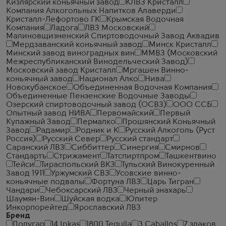
Кизлярский коньячный завод
КЛВЗ Кристалл
Компания Алкогольных Напитков Алаверди
Кристалл-Лефортово ГК
Крымская Водочная
Компания
Ладога
ЛВЗ Московский
Малиновщизненский Спиртоводочный Завод Аквадив
Мердзаванский коньячный завод
Минск Кристалл
Минский завод виноградных вин
ММВЗ (Московский
Межреспубликанский Винодельческий Завод)
Московский завод Кристалл
Мргашен Винно-
коньячный завод
Национал Алко
Нива
Новокубанское
Объединенная Водочная Компания
Объединенные Пензенские Водочные Заводы
Озерский спиртоводочный завод (ОСВЗ)
ООО ССБ
Опытный завод НИВА
Первомайский
Первый
Купажный Завод
Пермалко
Прошянский Коньячный
Завод
Радамир
Родник и К
Русский Алкоголь (Руст
Россия)
Русский Север
Русский стандарт
Саранский ЛВЗ
Сиббиттер
Синергия
Смирнов
Стандартъ
Стрижамент
Татспиртпром
Ташкентвино
Тейси
Тираспольский ВКЗ
Тульский Винокуренный
Завод 1911
Уржумский СВЗ
Усовские винно-
коньячные подвалы
Фортуна ЛВЗ
Царь Тигран
Чандари
Чебоксарский ЛВЗ
Черный знахарь
Шаумян-Вин
Шуйская водка
Юпитер
Инкорпорейтед
Ярославский ЛВЗ
Бренд
Полугар
14 Inkas
1800 Tequila
3 Caballos
7 злаков