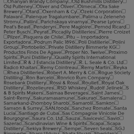
Ohanyan Brandy Company
Old Bushmills Distillery
Old Pulteney
Oliver and Oliver
Olmeca
Ota Sake
Brewery
Otard
Oxenham & Cy
Ozeki Corporation
Palavani
Palenque Tragalumbare
Palirna u Zeleneho
Stromu
Pallini
Parichskaya vinarnya
Pearse Lyons
Peat's Beast
Penderyn
Pere Magloire
Pernod Ricard
Peter Busch
Peyrat
Piccadily Distilleries
Pierre Croizet
Pilzer
Pisquera de Chile
Pitu – Importadora
Exportadora
Podrum Palic 1896
Poli Distillerie
Polini
Group
Portobello
Private Distillery Bimmerle KG
Productos Finos De Agave
Proper No. Twelve
Proximo
Spirits
Puni Distillery
Quality Spirits International
Limited
R & J Estancia Distillery
R. L. Seale & Co. Ltd
Radico Khaitan
Remy Cointreau
Remy Martin
Reyka
Rhea Distilleries
Robert A. Merry & Co
Rogue Society
Distilling
Ron Barcelo
Ronrico Rum Company
Rosebank Distillery
Rossi & Rossi
Roullet
Royal Oak
Distillery
Rozelieures
RSD Whiskey
Rudolf Jelinek
S
& B Spirits Makers
Saimaa Beverages
Saint James
Saint-Remy
Sakuramasamune
Sakurao
Samalens
Samarkand-Zhomboy Sharob
Samaroli
Samkon
Samson & Surrey
SAN.foods
Sanchez Romate
Santa
Lucia
Santiago de Cuba
Sas Compagnie Vinicole De
Bourgogne
Saura Co. Ltd
Sauza
Savicevic
Savio
Sazerac
Scandinavian Wine & Spirits
Scapa
Scapa
Distillery
Sekiya Brewery
Sempe
Seven Seals
SGJ