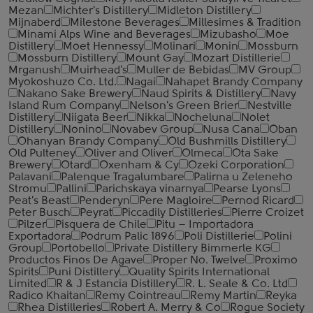
Mezan
Michter's Distillery
Midleton Distillery
Mijnaberd
Milestone Beverages
Millesimes & Tradition
Minami Alps Wine and Beverages
Mizubasho
Moe
Distillery
Moet Hennessy
Molinari
Monin
Mossburn
Mossburn Distillery
Mount Gay
Mozart Distillerie
Mrganush
Muirhead's
Muller de Bebidas
MV Group
Myokoshuzo Co. Ltd.
Nagai
Nahapet Brandy Company
Nakano Sake Brewery
Naud Spirits & Distillery
Navy
Island Rum Company
Nelson's Green Brier
Nestville
Distillery
Niigata Beer
Nikka
Nocheluna
Nolet
Distillery
Nonino
Novabev Group
Nusa Cana
Oban
Ohanyan Brandy Company
Old Bushmills Distillery
Old Pulteney
Oliver and Oliver
Olmeca
Ota Sake
Brewery
Otard
Oxenham & Cy
Ozeki Corporation
Palavani
Palenque Tragalumbare
Palirna u Zeleneho
Stromu
Pallini
Parichskaya vinarnya
Pearse Lyons
Peat's Beast
Penderyn
Pere Magloire
Pernod Ricard
Peter Busch
Peyrat
Piccadily Distilleries
Pierre Croizet
Pilzer
Pisquera de Chile
Pitu – Importadora
Exportadora
Podrum Palic 1896
Poli Distillerie
Polini
Group
Portobello
Private Distillery Bimmerle KG
Productos Finos De Agave
Proper No. Twelve
Proximo
Spirits
Puni Distillery
Quality Spirits International
Limited
R & J Estancia Distillery
R. L. Seale & Co. Ltd
Radico Khaitan
Remy Cointreau
Remy Martin
Reyka
Rhea Distilleries
Robert A. Merry & Co
Rogue Society