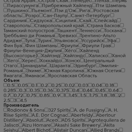
Остров Арран
Остров Скай
Пенедес
Пенза
Пермь
Пирассунунга
Прибрежный Хайленд
Пти Шампань
Пушкино
Пьемонт
Пэи д'Ож
Рига
Ростовская
область
Роэро
Сан-Паулу
Санкт-Петербург
Сардиния
Сидзуока
Сицилия
Скай
Спейсайд
Ставрополь
Ставропольский край
Страна Басков
Таманский полуостров
Ташкент
Теннесси
Тоскана
Треббьяно ди Романья
Тревизо
Трентино-Альто
Адидже
Тула
Турин
Ульяновск
Уссурийск
Уфа
Фин Буа
Фин Шампань
Фриули
Фриули Грав
Фриули-Венеция-Джулия
Хёго
Хайленд
(Высокогорье)
Хайлэнд
Хайлэндс
Халиско
Ханой
Хего
Херес
Хоккайдо
Хонсю
Центральный
Отаго
Цинандали
Шаранта
Эдинбург
Эмилия-
Романья
Эхиме
Южная Каролина
Южная Осетия
Ямагата
Яманаси
Ярославская Область
Объем
0.5
0.05
0.1
0.2
0.25
0.02
0.03
0.04
0.18
0.285
0.3
0.35
0.36
0.375
0.4
0.44
0.45
0.64
0.7
0.72
0.75
0.85
0.9
1
1.45
1.5
1.75
1.8
18
2
2.5
3
4.5
Производитель
Rodionov & Sons
327 Spirits
A. de Fussigny
A. H.
Riise Spirits
A.E. Dor Cognac
Aberfeldy
Aberlour
Distillery
Absolut
Aceo
ADS Spirits
Agrotequilera de
Jalisco
Aizu Homare
Akashi Sake Brewery
Akita
Seishu
Albert Bichot
Alistair Duncan
Allied Brands