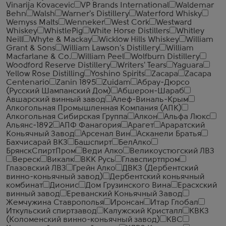
Vinarija Kovacevic
VP Brands International
Waldemar
Behn
Walsh
Warner's Distillery
Waterford Whisky
Wemyss Malts
Wenneker
West Cork
Westward
Whiskey
WhistlePig
White Horse Distillers
Whitley
Neill
Whyte & Mackay
Wicklow Hills Whiskey
William
Grant & Sons
William Lawson's Distillery
William
Macfarlane & Co.
William Peel
Wolfburn Distillery
Woodford Reserve Distillery
Writers' Tears
Yaguara
Yellow Rose Distilling
Yoshino Spirits
Zacapa
Zacapa
Centenario
Zanin 1895
Zuidam
Абрау-Дюрсо
(Русский Шампанский Дом)
Абшерон-Шараб
Авшарский винный завод
Алеф-Виналь-Крым
Алкогольная Промышленная Компания (АПК)
Алкогольная Сибирская Группа
Алкон
Альфа Люкс
Альянс-1892
АПФ Фанагория
Арагет
Араратский
Коньячный Завод
Арсенал Вин
Асканели Братья
Бахчисарай ВКЗ
Башспирт
БелАлко
БрянскСпиртПром
Веди Алко
Великоустюгский ЛВЗ
Вереск
Викалк
ВКК Русь
Главспиртпром
Глазовский ЛВЗ
Грейн Алко
ДВКЗ (Дербентский
винно-коньячный завод)
Дербентский коньячный
комбинат
Дионис
Дом Грузинского Вина
Ерасхский
винный завод
Ереванский Коньячный Завод
Жемчужина Ставрополья
Иронсан
Итар Глобал
Иткульский спиртзавод
Калужский Кристалл
КВКЗ
(Коломенский винно-коньячный завод)
КВС