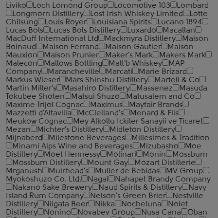
Liviko
Loch Lomond Group
Locomotive 103
Lombard
Longmorn Distillery
Lost Irish Whiskey Limited
Lotte
Chilsung
Louis Royer
Louisiana Spirits
Lucano 1894
Lucas Bols
Lucas Bols Distillery
Luxardo
Macallan
MacDuff International Ltd
Mackmyra Distillery
Maison
Boinaud
Maison Ferrand
Maison Gautier
Maison
Mauxion
Maison Prunier
Maker's Mark
Makers Mark
Malecon
Mallows Bottling
Malt'b Whiskey
MAP
Company
Marancheville
Marcati
Marie Brizard
Markus Wieser
Mars Shinshu Distillery
Martell & Co
Martin Miller's
Masahiro Distillery
Massenez
Masuda
Tokubee Shoten
Matsui Shuzo
Matusalem and Co
Maxime Trijol Cognac
Maximus
Mayfair Brands
Mazzetti d'Altavilla
McClelland's
Menard & Fils
Meukow Cognac
Mey Alkollu Ickiler Sanayii ve Ticaret
Mezan
Michter's Distillery
Midleton Distillery
Mijnaberd
Milestone Beverages
Millesimes & Tradition
Minami Alps Wine and Beverages
Mizubasho
Moe
Distillery
Moet Hennessy
Molinari
Monin
Mossburn
Mossburn Distillery
Mount Gay
Mozart Distillerie
Mrganush
Muirhead's
Muller de Bebidas
MV Group
Myokoshuzo Co. Ltd.
Nagai
Nahapet Brandy Company
Nakano Sake Brewery
Naud Spirits & Distillery
Navy
Island Rum Company
Nelson's Green Brier
Nestville
Distillery
Niigata Beer
Nikka
Nocheluna
Nolet
Distillery
Nonino
Novabev Group
Nusa Cana
Oban