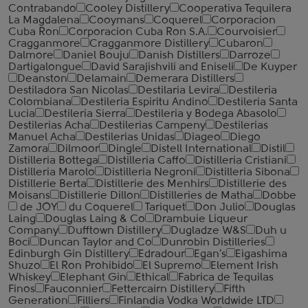
Contrabando
Cooley Distillery
Cooperativa Tequilera
La Magdalena
Cooymans
Coquerel
Corporacion
Cuba Ron
Corporacion Cuba Ron S.A.
Courvoisier
Cragganmore
Cragganmore Distillery
Cubaron
Dalmore
Daniel Bouju
Danish Distillers
Darroze
Dartigalongue
David Sarajishvili and Eniseli
De Kuyper
Deanston
Delamain
Demerara Distillers
Destiladora San Nicolas
Destilaria Levira
Destileria
Colombiana
Destileria Espiritu Andino
Destileria Santa
Lucia
Destileria Sierra
Destileria y Bodega Abasolo
Destilerias Acha
Destilerias Campeny
Destilerias
Manuel Acha
Destilerias Unidas
Diageo
Diego
Zamora
Dilmoor
Dingle
Distell International
Distil
Distilleria Bottega
Distilleria Caffo
Distilleria Cristiani
Distilleria Marolo
Distilleria Negroni
Distilleria Sibona
Distillerie Berta
Distillerie des Menhirs
Distillerie des
Moisans
Distillerie Dillon
Distilleries de Matha
Dobbe
de JOY
du Coquerel
Tariquet
Don Julio
Douglas
Laing
Douglas Laing & Co
Drambuie Liqueur
Company
Dufftown Distillery
Dugladze W&S
Duh u
Boci
Duncan Taylor and Co
Dunrobin Distilleries
Edinburgh Gin Distillery
Edradour
Egan's
Eigashima
Shuzo
El Ron Prohibido
El Supremo
Element Irish
Whiskey
Elephant Gin
Ethical
Fabrica de Tequilas
Finos
Fauconnier
Fettercairn Distillery
Fifth
Generation
Filliers
Finlandia Vodka Worldwide LTD