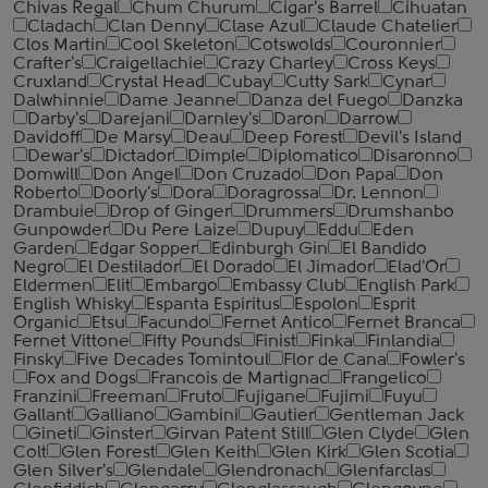
Chivas Regal
Chum Churum
Cigar's Barrel
Cihuatan
Cladach
Clan Denny
Clase Azul
Claude Chatelier
Clos Martin
Cool Skeleton
Cotswolds
Couronnier
Crafter's
Craigellachie
Crazy Charley
Cross Keys
Cruxland
Crystal Head
Cubay
Cutty Sark
Cynar
Dalwhinnie
Dame Jeanne
Danza del Fuego
Danzka
Darby's
Darejani
Darnley's
Daron
Darrow
Davidoff
De Marsy
Deau
Deep Forest
Devil's Island
Dewar's
Dictador
Dimple
Diplomatico
Disaronno
Domwill
Don Angel
Don Cruzado
Don Papa
Don
Roberto
Doorly's
Dora
Doragrossa
Dr. Lennon
Drambuie
Drop of Ginger
Drummers
Drumshanbo
Gunpowder
Du Pere Laize
Dupuy
Eddu
Eden
Garden
Edgar Sopper
Edinburgh Gin
El Bandido
Negro
El Destilador
El Dorado
El Jimador
Elad'Or
Eldermen
Elit
Embargo
Embassy Club
English Park
English Whisky
Espanta Espiritus
Espolon
Esprit
Organic
Etsu
Facundo
Fernet Antico
Fernet Branca
Fernet Vittone
Fifty Pounds
Finist
Finka
Finlandia
Finsky
Five Decades Tomintoul
Flor de Cana
Fowler's
Fox and Dogs
Francois de Martignac
Frangelico
Franzini
Freeman
Fruto
Fujigane
Fujimi
Fuyu
Gallant
Galliano
Gambini
Gautier
Gentleman Jack
Gineti
Ginster
Girvan Patent Still
Glen Clyde
Glen
Colt
Glen Forest
Glen Keith
Glen Kirk
Glen Scotia
Glen Silver's
Glendale
Glendronach
Glenfarclas