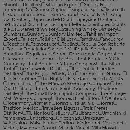
Bimmerle
Sharg Ulduzu
Shata Shuzo
Sheridan's
Shinobu Distillery
Siberian Express
Sidney Frank
Importing Co
Simex Original
Singular Spirits
Sipsmith
Slaur International
Smokehead
Sodiko N. V.
Song
Cai Distillery
Spencerfield Spirit
Speyside Distillery
SPI Group
Spirit France
Spirit Tellers
Spiritique
Spirits
& Plus
Starward Whiskey
Stauning Whisky Distillery
Stumbras
Suntory
Suntory Limited
Tahitian Import
Export
Talisker
Talisker Distillery
Tamdhu
Tanqueray
Teacher's
Tecnoazucar
Teeling
Tequila Don Roberto
Tequila Embajador S.A. de C.V
Tequila Selecto de
Amatitan
Tequilas del Senor
Terressentia Corporation
Tessendier
Tesseron
ThaiBev
That Boutique-Y Gin
Company
That Boutique-Y Rum Company
The Bitter
Truth
The Cotswolds Distillery
The Dublin Liberties
Distillery
The English Whisky Co.
The Famous Grouse
The Glenrothes
The Highlands & Islands Scotch Whisky
The Irishman
The Monaco Beverage Company
The
Owl Distillery
The Patron Spirits Company
The Shed
Distillery
The Small Batch Spirits Company
The Vintage
Malt Whisky Company
Thomas Hine
Tiffon
TOA Shuzo
Tobermory
Tomatin
Torino Distillati S.r.l.
Torres
Tradition Mexico
Travellers Liquors
Trois Freres
Distillery
TTL Nantou Distillery
Tullibardine
Umenishiki
Yamakawa
Underberg
Unicognac
Urakasumi
Valdespino
Valsa Nuovo Perlino
Vedrenne
Verveine
Victory Myanmar Group
Villa de Varda
Villa Massa