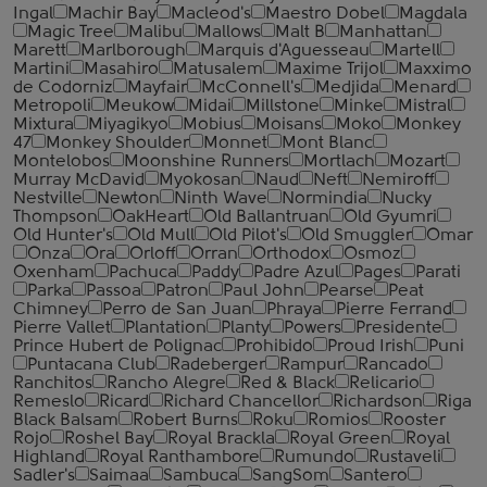
Ingal
Machir Bay
Macleod's
Maestro Dobel
Magdala
Magic Tree
Malibu
Mallows
Malt B
Manhattan
Marett
Marlborough
Marquis d'Aguesseau
Martell
Martini
Masahiro
Matusalem
Maxime Trijol
Maxximo
de Codorniz
Mayfair
McConnell's
Medjida
Menard
Metropoli
Meukow
Midai
Millstone
Minke
Mistral
Mixtura
Miyagikyo
Mobius
Moisans
Moko
Monkey
47
Monkey Shoulder
Monnet
Mont Blanc
Montelobos
Moonshine Runners
Mortlach
Mozart
Murray McDavid
Myokosan
Naud
Neft
Nemiroff
Nestville
Newton
Ninth Wave
Normindia
Nucky
Thompson
OakHeart
Old Ballantruan
Old Gyumri
Old Hunter's
Old Mull
Old Pilot's
Old Smuggler
Omar
Onza
Ora
Orloff
Orran
Orthodox
Osmoz
Oxenham
Pachuca
Paddy
Padre Azul
Pages
Parati
Parka
Passoa
Patron
Paul John
Pearse
Peat
Chimney
Perro de San Juan
Phraya
Pierre Ferrand
Pierre Vallet
Plantation
Planty
Powers
Presidente
Prince Hubert de Polignac
Prohibido
Proud Irish
Puni
Puntacana Club
Radeberger
Rampur
Rancado
Ranchitos
Rancho Alegre
Red & Black
Relicario
Remeslo
Ricard
Richard Chancellor
Richardson
Riga
Black Balsam
Robert Burns
Roku
Romios
Rooster
Rojo
Roshel Bay
Royal Brackla
Royal Green
Royal
Highland
Royal Ranthambore
Rumundo
Rustaveli
Sadler's
Saimaa
Sambuca
SangSom
Santero