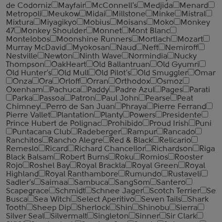
de Codorniz
Mayfair
McConnell's
Medjida
Menard
Metropoli
Meukow
Midai
Millstone
Minke
Mistral
Mixtura
Miyagikyo
Mobius
Moisans
Moko
Monkey
47
Monkey Shoulder
Monnet
Mont Blanc
Montelobos
Moonshine Runners
Mortlach
Mozart
Murray McDavid
Myokosan
Naud
Neft
Nemiroff
Nestville
Newton
Ninth Wave
Normindia
Nucky
Thompson
OakHeart
Old Ballantruan
Old Gyumri
Old Hunter's
Old Mull
Old Pilot's
Old Smuggler
Omar
Onza
Ora
Orloff
Orran
Orthodox
Osmoz
Oxenham
Pachuca
Paddy
Padre Azul
Pages
Parati
Parka
Passoa
Patron
Paul John
Pearse
Peat
Chimney
Perro de San Juan
Phraya
Pierre Ferrand
Pierre Vallet
Plantation
Planty
Powers
Presidente
Prince Hubert de Polignac
Prohibido
Proud Irish
Puni
Puntacana Club
Radeberger
Rampur
Rancado
Ranchitos
Rancho Alegre
Red & Black
Relicario
Remeslo
Ricard
Richard Chancellor
Richardson
Riga
Black Balsam
Robert Burns
Roku
Romios
Rooster
Rojo
Roshel Bay
Royal Brackla
Royal Green
Royal
Highland
Royal Ranthambore
Rumundo
Rustaveli
Sadler's
Saimaa
Sambuca
SangSom
Santero
Scapegrace
Schmidt
Schnee Jager
Scotch Terrier
Se
Busca
Sea Witch
Select Aperitivo
Seven Tails
Shark
Tooth
Sheep Dip
Sherlock
Shin
Shinobu
Sierra
Silver Seal
Silvermalt
Singleton
Sinner
Sir Clark