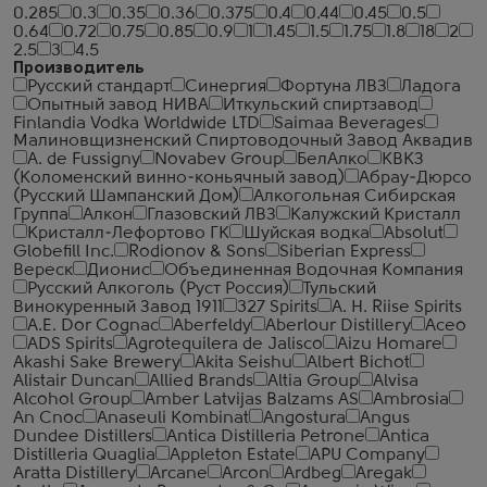
0.285
0.3
0.35
0.36
0.375
0.4
0.44
0.45
0.5
0.64
0.72
0.75
0.85
0.9
1
1.45
1.5
1.75
1.8
18
2
2.5
3
4.5
Производитель
Русский стандарт
Синергия
Фортуна ЛВЗ
Ладога
Опытный завод НИВА
Иткульский спиртзавод
Finlandia Vodka Worldwide LTD
Saimaa Beverages
Малиновщизненский Спиртоводочный Завод Аквадив
A. de Fussigny
Novabev Group
БелАлко
КВКЗ
(Коломенский винно-коньячный завод)
Абрау-Дюрсо
(Русский Шампанский Дом)
Алкогольная Сибирская
Группа
Алкон
Глазовский ЛВЗ
Калужский Кристалл
Кристалл-Лефортово ГК
Шуйская водка
Absolut
Globefill Inc.
Rodionov & Sons
Siberian Express
Вереск
Дионис
Объединенная Водочная Компания
Русский Алкоголь (Руст Россия)
Тульский
Винокуренный Завод 1911
327 Spirits
A. H. Riise Spirits
A.E. Dor Cognac
Aberfeldy
Aberlour Distillery
Aceo
ADS Spirits
Agrotequilera de Jalisco
Aizu Homare
Akashi Sake Brewery
Akita Seishu
Albert Bichot
Alistair Duncan
Allied Brands
Altia Group
Alvisa
Alcohol Group
Amber Latvijas Balzams AS
Ambrosia
An Cnoc
Anaseuli Kombinat
Angostura
Angus
Dundee Distillers
Antica Distilleria Petrone
Antica
Distilleria Quaglia
Appleton Estate
APU Company
Aratta Distillery
Arcane
Arcon
Ardbeg
Aregak