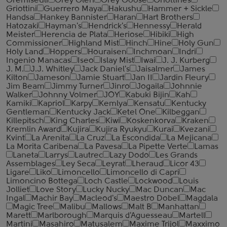
Gremiseuli
Grey Glen
Grey Goose
Griottines
Griottini
Guerrero Maya
Hakushu
Hammer + Sickle
Handsa
Hankey Bannister
Haran
Hart Brothers
Hatozaki
Hayman's
Hendrick's
Hennessy
Herald
Meister
Herencia de Plata
Heriose
Hibiki
High
Commissioner
Highland Mist
Hinch
Hine
Holy Gun
Holy Land
Hoppers
Houraisen
Inchmoan
Indri
Ingenio Manacas
Iseo
Islay Mist
Iwai
J. J. Kurberg
J. M.
J.J. Whitley
Jack Daniel's
Jaisalmer
James
Kilton
Jameson
Jamie Stuart
Jan II
Jardin Fleury
Jim Beam
Jimmy Turner
Jinro
Jogaila
Johnnie
Walker
Johnny Volmer
JOY
Kabuki Bijin
Kah
Kamiki
Kapriol
Karpy
Kemlya
Kensatu
Kentucky
Gentleman
Kentucky Jack
Ketel One
Kilbeggan
Killepitsch
King Charles
Kiwi
Koskenkorva
Kraken
Kremlin Award
Kujira
Kujira Ryukyu
Kurai
Kvezani
Kvint
La Arenita
La Cruz
La Escondida
La Mejicana
La Morita Caribena
La Pavesa
La Pipette Verte
Lamas
Laneta
Larrys
Lautrec
Lazy Dodo
Les Grands
Assemblages
Ley Seca
Leyrat
Lheraud
Licor 43
Ligare
Liko
Limoncello
Limoncello di Capri
Limoncino Bottega
Loch Castle
Lockwood
Louis
Jolliet
Love Story
Lucky Nucky
Mac Duncan
Mac
Ingal
Machir Bay
Macleod's
Maestro Dobel
Magdala
Magic Tree
Malibu
Mallows
Malt B
Manhattan
Marett
Marlborough
Marquis d'Aguesseau
Martell
Martini
Masahiro
Matusalem
Maxime Trijol
Maxximo