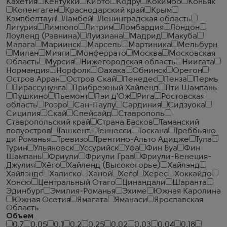
Кахетия
Кентукки
Киото
Кодру
Кокимбо
Коньяк
Копенгаген
Краснодарский край
Крым
Кэмпбелтаун
Ламбей
Ленинградская область
Лигурия
Лимпопо
Литрим
Ломбардия
Лондон
Лоуленд (Равнина)
Луизиана
Мадрид
Макуба
Малага
Мариинск
Марсель
Мартиника
Мельбурн
Милан
Мияги
Монферрато
Москва
Московская
Область
Мурсия
Нижегородская область
Ниигата
Нормандия
Норфолк
Оахака
Обнинск
Орегон
Остров Арран
Остров Скай
Пенедес
Пенза
Пермь
Пирассунунга
Прибрежный Хайленд
Пти Шампань
Пушкино
Пьемонт
Пэи д'Ож
Рига
Ростовская
область
Роэро
Сан-Паулу
Сардиния
Сидзуока
Сицилия
Скай
Спейсайд
Ставрополь
Ставропольский край
Страна Басков
Таманский
полуостров
Ташкент
Теннесси
Тоскана
Треббьяно
ди Романья
Тревизо
Трентино-Альто Адидже
Тула
Турин
Ульяновск
Уссурийск
Уфа
Фин Буа
Фин
Шампань
Фриули
Фриули Грав
Фриули-Венеция-
Джулия
Хёго
Хайленд (Высокогорье)
Хайлэнд
Хайлэндс
Халиско
Ханой
Хего
Херес
Хоккайдо
Хонсю
Центральный Отаго
Цинандали
Шаранта
Эдинбург
Эмилия-Романья
Эхиме
Южная Каролина
Южная Осетия
Ямагата
Яманаси
Ярославская
Область
Объем
0.7
0.05
0.1
0.2
0.25
0.02
0.03
0.04
0.18