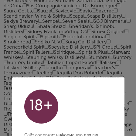
SAN.foods
Sanchez Romate
Santa Lucia
Santiago
de Cuba
Sas Compagnie Vinicole De Bourgogne
Saura Co. Ltd
Sauza
Savicevic
Savio
Sazerac
Scandinavian Wine & Spirits
Scapa
Scapa Distillery
Sekiya Brewery
Sempe
Seven Seals
SGJ Bimmerle
Sharg Ulduzu
Shata Shuzo
Sheridan's
Shinobu
Distillery
Sidney Frank Importing Co
Simex Original
Singular Spirits
Sipsmith
Slaur International
Smokehead
Sodiko N. V.
Song Cai Distillery
Spencerfield Spirit
Speyside Distillery
SPI Group
Spirit
France
Spirit Tellers
Spiritique
Spirits & Plus
Starward
Whiskey
Stauning Whisky Distillery
Stumbras
Suntory
Suntory Limited
Tahitian Import Export
Talisker
Talisker Distillery
Tamdhu
Tanqueray
Teacher's
Tecnoazucar
Teeling
Tequila Don Roberto
Tequila
Embajador S.A. de C.V
Tequila Selecto de Amatitan
Tequilas del Senor
Terressentia Corporation
Tessendier
Tesseron
ThaiBev
That Boutique-Y Gin
Company
That Boutique-Y Rum Company
The Bitter
Truth
The Cotswolds Distillery
The Dublin Liberties
18+
Distillery
The English Whisky Co.
The Famous Grouse
The Glenrothes
The Highlands & Islands Scotch Whisky
The Irishman
The Monaco Beverage Company
The
Owl Distillery
The Patron Spirits Company
The Shed
Distillery
The Small Batch Spirits Company
The Vintage
Malt Whisky Company
Thomas Hine
Tiffon
TOA Shuzo
Tobermory
Tomatin
Torino Distillati S.r.l.
Torres
Сайт содержит информацию для лиц