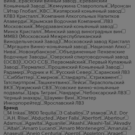
Вина
Ерасхский винный завод
Ереванский
Коньячный Завод
Жемчужина Ставрополья
Иронсан
Итар Глобал
КВС
Кизлярский коньячный завод
КЛВЗ Кристалл
Компания Алкогольных Напитков
Алаверди
Крымская Водочная Компания
ЛВЗ
Московский
Мердзаванский коньячный завод
Минск Кристалл
Минский завод виноградных вин
ММВЗ (Московский Межреспубликанский
Винодельческий Завод)
Московский завод Кристалл
Мргашен Винно-коньячный завод
Национал Алко
Нива
Новокубанское
Объединенные Пензенские
Водочные Заводы
Озерский спиртоводочный завод
(ОСВЗ)
ООО ССБ
Первомайский
Первый Купажный
Завод
Пермалко
Прошянский Коньячный Завод
Радамир
Родник и К
Русский Север
Саранский ЛВЗ
Сиббиттер
Смирнов
Стандартъ
Стрижамент
Татспиртпром
Ташкентвино
Тейси
Тираспольский
ВКЗ
Уржумский СВЗ
Усовские винно-коньячные
подвалы
Царь Тигран
Чандари
Чебоксарский ЛВЗ
Черный знахарь
Шаумян-Вин
Юпитер
Инкорпорейтед
Ярославский ЛВЗ
Бренд
14 Inkas
1800 Tequila
3 Caballos
7 злаков
A.E. Dor
A.H. Riise
Abducted
Aber Falls
Aberfort
Aberlour
Adamus
Agavita
Aguanile
Akashi
Akashi-Tai
Akvadiv
Altair
Amaro Lucano
Amaro Montenegro
Amarula
Anaseuli
Anejo Centuria
Aperol
Appleton
Araget