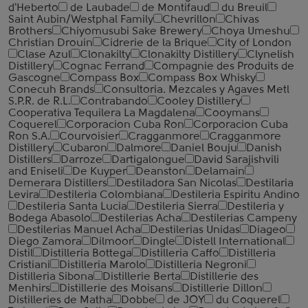
d'Heberto
de Laubade
de Montifaud
du Breuil
Saint Aubin/Westphal Family
Chevrillon
Chivas
Brothers
Chiyomusubi Sake Brewery
Choya Umeshu
Christian Drouin
Cidrerie de la Brique
City of London
Clase Azul
Clonakilty
Clonakilty Distillery
Clynelish
Distillery
Cognac Ferrand
Compagnie des Produits de
Gascogne
Compass Box
Compass Box Whisky
Conecuh Brands
Consultoria. Mezcales y Agaves Metl
S.P.R. de R.L.
Contrabando
Cooley Distillery
Cooperativa Tequilera La Magdalena
Cooymans
Coquerel
Corporacion Cuba Ron
Corporacion Cuba
Ron S.A.
Courvoisier
Cragganmore
Cragganmore
Distillery
Cubaron
Dalmore
Daniel Bouju
Danish
Distillers
Darroze
Dartigalongue
David Sarajishvili
and Eniseli
De Kuyper
Deanston
Delamain
Demerara Distillers
Destiladora San Nicolas
Destilaria
Levira
Destileria Colombiana
Destileria Espiritu Andino
Destileria Santa Lucia
Destileria Sierra
Destileria y
Bodega Abasolo
Destilerias Acha
Destilerias Campeny
Destilerias Manuel Acha
Destilerias Unidas
Diageo
Diego Zamora
Dilmoor
Dingle
Distell International
Distil
Distilleria Bottega
Distilleria Caffo
Distilleria
Cristiani
Distilleria Marolo
Distilleria Negroni
Distilleria Sibona
Distillerie Berta
Distillerie des
Menhirs
Distillerie des Moisans
Distillerie Dillon
Distilleries de Matha
Dobbe
de JOY
du Coquerel