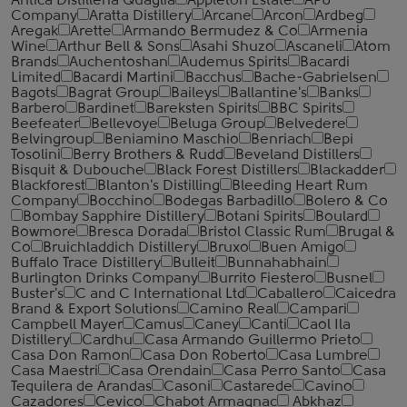
Antica Distilleria Quaglia
Appleton Estate
APU
Company
Aratta Distillery
Arcane
Arcon
Ardbeg
Aregak
Arette
Armando Bermudez & Co
Armenia
Wine
Arthur Bell & Sons
Asahi Shuzo
Ascaneli
Atom
Brands
Auchentoshan
Audemus Spirits
Bacardi
Limited
Bacardi Martini
Bacchus
Bache-Gabrielsen
Bagots
Bagrat Group
Baileys
Ballantine's
Banks
Barbero
Bardinet
Bareksten Spirits
BBC Spirits
Beefeater
Bellevoye
Beluga Group
Belvedere
Belvingroup
Beniamino Maschio
Benriach
Bepi
Tosolini
Berry Brothers & Rudd
Beveland Distillers
Bisquit & Dubouche
Black Forest Distillers
Blackadder
Blackforest
Blanton's Distilling
Bleeding Heart Rum
Company
Bocchino
Bodegas Barbadillo
Bolero & Co
Bombay Sapphire Distillery
Botani Spirits
Boulard
Bowmore
Bresca Dorada
Bristol Classic Rum
Brugal &
Co
Bruichladdich Distillery
Bruxo
Buen Amigo
Buffalo Trace Distillery
Bulleit
Bunnahabhain
Burlington Drinks Company
Burrito Fiestero
Busnel
Buster's
C and C International Ltd
Caballero
Caicedra
Brand & Export Solutions
Camino Real
Campari
Campbell Mayer
Camus
Caney
Canti
Caol Ila
Distillery
Cardhu
Casa Armando Guillermo Prieto
Casa Don Ramon
Casa Don Roberto
Casa Lumbre
Casa Maestri
Casa Orendain
Casa Perro Santo
Casa
Tequilera de Arandas
Casoni
Castarede
Cavino
Cazadores
Cevico
Chabot Armagnac
Abkhaz