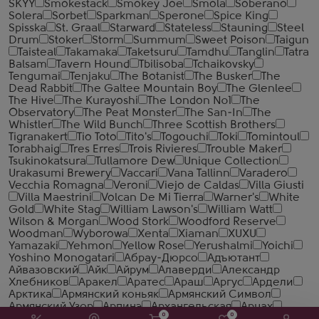
SKYY
Smokestack
Smokey Joe
Smola
Soberano
Solera
Sorbet
Sparkman
Sperone
Spice King
Spisska
St. Graal
Starward
Stateless
Stauning
Steel
Drum
Stoker
Storm
Summum
Sweet Poison
Taigun
Taisteal
Takamaka
Taketsuru
Tamdhu
Tanglin
Tatra
Balsam
Tavern Hound
Tbilisoba
Tchaikovsky
Tengumai
Tenjaku
The Botanist
The Busker
The
Dead Rabbit
The Galtee Mountain Boy
The Glenlee
The Hive
The Kurayoshi
The London №1
The
Observatory
The Peat Monster
The San-In
The
Whistler
The Wild Bunch
Three Scottish Brothers
Tigranakert
Tio Toto
Tito's
Togouchi
Toki
Tomintoul
Torabhaig
Tres Erres
Trois Rivieres
Trouble Maker
Tsukinokatsura
Tullamore Dew
Unique Collection
Urakasumi Brewery
Vaccari
Vana Tallinn
Varadero
Vecchia Romagna
Veroni
Viejo de Caldas
Villa Giusti
Villa Maestrini
Volcan De Mi Tierra
Warner's
White
Gold
White Stag
William Lawson's
William Watt
Wilson & Morgan
Wood Stork
Woodford Reserve
Woodman
Wyborowa
Xenta
Xiaman
XUXU
Yamazaki
Yehmon
Yellow Rose
Yerushalmi
Yoichi
Yoshino Monogatari
Абрау-Дюрсо
Адъютант
Айвазовский
Айк
Айрум
Алаверди
Александр
Хлебников
Аракел
Аратес
Араш
Аргус
Ардели
Арктика
Армянский коньяк
Армянский Символ
Армянский Узор
Арпинэ
Архангельская
Арцах
0
0