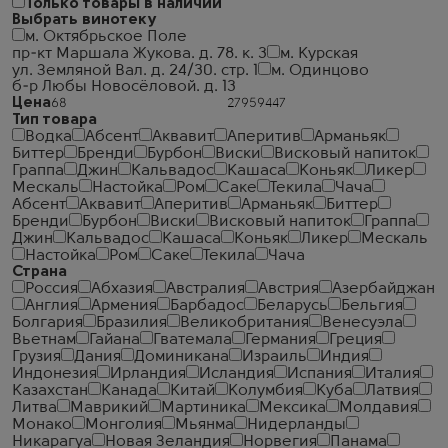
Только товары в наличии
Выбрать винотеку
м. Октябрьское Поле
пр-кт Маршала Жукова. д. 78. к. 3
м. Курская
ул. Земляной Вал. д. 24/30. стр. 1
м. Одинцово
б-р Любы Новосёловой. д. 13
Цена
Тип товара
Водка
Абсент
Аквавит
Аперитив
Арманьяк
Биттер
Бренди
Бурбон
Виски
Висковый напиток
Граппа
Джин
Кальвадос
Кашаса
Коньяк
Ликер
Мескаль
Настойка
Ром
Саке
Текила
Чача
Абсент
Аквавит
Аперитив
Арманьяк
Биттер
Бренди
Бурбон
Виски
Висковый напиток
Граппа
Джин
Кальвадос
Кашаса
Коньяк
Ликер
Мескаль
Настойка
Ром
Саке
Текила
Чача
Страна
Россия
Абхазия
Австралия
Австрия
Азербайджан
Англия
Армения
Барбадос
Беларусь
Бельгия
Болгария
Бразилия
Великобритания
Венесуэла
Вьетнам
Гайана
Гватемала
Германия
Греция
Грузия
Дания
Доминикана
Израиль
Индия
Индонезия
Ирландия
Исландия
Испания
Италия
Казахстан
Канада
Китай
Колумбия
Куба
Латвия
Литва
Маврикий
Мартиника
Мексика
Молдавия
Монако
Монголия
Мьянма
Нидерланды
Никарагуа
Новая Зеландия
Норвегия
Панама