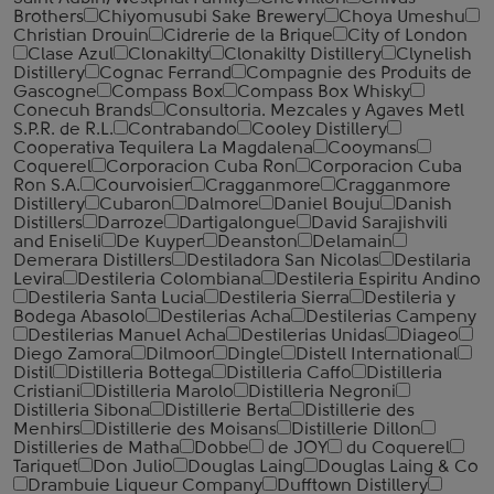
Brothers
Chiyomusubi Sake Brewery
Choya Umeshu
Christian Drouin
Cidrerie de la Brique
City of London
Clase Azul
Clonakilty
Clonakilty Distillery
Clynelish
Distillery
Cognac Ferrand
Compagnie des Produits de
Gascogne
Compass Box
Compass Box Whisky
Conecuh Brands
Consultoria. Mezcales y Agaves Metl
S.P.R. de R.L.
Contrabando
Cooley Distillery
Cooperativa Tequilera La Magdalena
Cooymans
Coquerel
Corporacion Cuba Ron
Corporacion Cuba
Ron S.A.
Courvoisier
Cragganmore
Cragganmore
Distillery
Cubaron
Dalmore
Daniel Bouju
Danish
Distillers
Darroze
Dartigalongue
David Sarajishvili
and Eniseli
De Kuyper
Deanston
Delamain
Demerara Distillers
Destiladora San Nicolas
Destilaria
Levira
Destileria Colombiana
Destileria Espiritu Andino
Destileria Santa Lucia
Destileria Sierra
Destileria y
Bodega Abasolo
Destilerias Acha
Destilerias Campeny
Destilerias Manuel Acha
Destilerias Unidas
Diageo
Diego Zamora
Dilmoor
Dingle
Distell International
Distil
Distilleria Bottega
Distilleria Caffo
Distilleria
Cristiani
Distilleria Marolo
Distilleria Negroni
Distilleria Sibona
Distillerie Berta
Distillerie des
Menhirs
Distillerie des Moisans
Distillerie Dillon
Distilleries de Matha
Dobbe
de JOY
du Coquerel
Tariquet
Don Julio
Douglas Laing
Douglas Laing & Co
Drambuie Liqueur Company
Dufftown Distillery