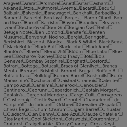
Aragveli
Ararat
Ardmore
Arlett
Arran
Ashanti
Askaneli
Atxa
Aultmore
Averna
Bacardi
Bacur
Balblair
Balvenie
Bandwagon
Bankhall
Barbadillo
Barber's
Barcelo
Barclays
Bargest
Baron Otard
Barr
an Uisce
Barrel
Barrister
Bayou
Beaulieu
Beaver's
Dram
Becherovka
Bee Gin
Belgian Owl
Bell's
Beluga Noble
Ben Lomond
Benster's
Benten
Musume
Benvenuti Nocino
Bergia
Beringoff
Berkshire
Bickens
Bionica
Black & White
Black Beast
Black Bottle
Black Bull
Black Label
Black Ram
Blanton's
Blavod
Blend 285
Bloom
Blue Label
Blue
Seal
Bocharov Ruchey
Bold Thady
Bols
Bols
Genever
Bombay Sapphire
Borghetti
Bosford
Botran
Bottega
Botucal
Braes of Glenlivet
Branca
Menta
Brenne
Bristoll's
Broom
Brugal
Buffalo Bill
Buffalo Trace
Bulldog
Burned Barrel
Bushmills
Buton
Maraschino
Cachaca 51
Caisteal Chamuis
Calenter
Campo Azul
Canaima
Canerock
Canoubier
Cantinero
Caorunn
Caperdonich
Captain Morgan
Captain's
Cardenal Mendoza
Cargo Cult
Carrygreen
Castlecraig
CastleSword
Cenote
Chameleon
de
Fontpinot
du Tariquet
Orkhevi
Chevalier d'Espalet
Chivas Regal
Chum Churum
Cigar's Barrel
Cihuatan
Cladach
Clan Denny
Clase Azul
Claude Chatelier
Clos Martin
Cool Skeleton
Cotswolds
Couronnier
Crafter's
Craigellachie
Crazy Charley
Cross Keys