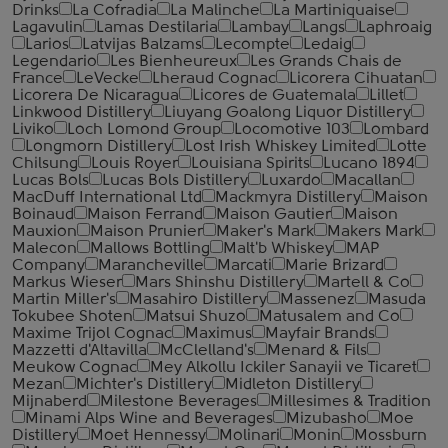
Drinks
La Cofradia
La Malinche
La Martiniquaise
Lagavulin
Lamas Destilaria
Lambay
Langs
Laphroaig
Larios
Latvijas Balzams
Lecompte
Ledaig
Legendario
Les Bienheureux
Les Grands Chais de
France
LeVecke
Lheraud Cognac
Licorera Cihuatan
Licorera De Nicaragua
Licores de Guatemala
Lillet
Linkwood Distillery
Liuyang Goalong Liquor Distillery
Liviko
Loch Lomond Group
Locomotive 103
Lombard
Longmorn Distillery
Lost Irish Whiskey Limited
Lotte
Chilsung
Louis Royer
Louisiana Spirits
Lucano 1894
Lucas Bols
Lucas Bols Distillery
Luxardo
Macallan
MacDuff International Ltd
Mackmyra Distillery
Maison
Boinaud
Maison Ferrand
Maison Gautier
Maison
Mauxion
Maison Prunier
Maker's Mark
Makers Mark
Malecon
Mallows Bottling
Malt'b Whiskey
MAP
Company
Marancheville
Marcati
Marie Brizard
Markus Wieser
Mars Shinshu Distillery
Martell & Co
Martin Miller's
Masahiro Distillery
Massenez
Masuda
Tokubee Shoten
Matsui Shuzo
Matusalem and Co
Maxime Trijol Cognac
Maximus
Mayfair Brands
Mazzetti d'Altavilla
McClelland's
Menard & Fils
Meukow Cognac
Mey Alkollu Ickiler Sanayii ve Ticaret
Mezan
Michter's Distillery
Midleton Distillery
Mijnaberd
Milestone Beverages
Millesimes & Tradition
Minami Alps Wine and Beverages
Mizubasho
Moe
Distillery
Moet Hennessy
Molinari
Monin
Mossburn