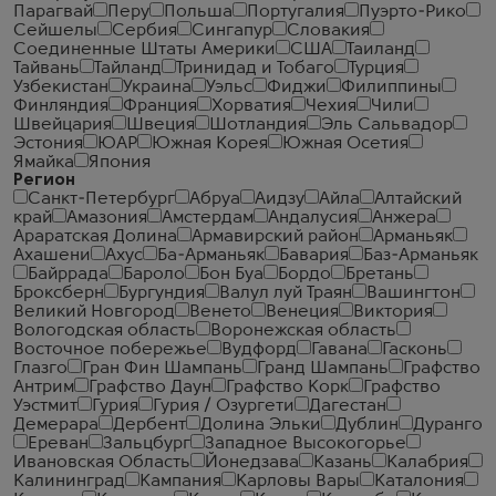
Парагвай
Перу
Польша
Португалия
Пуэрто-Рико
Сейшелы
Сербия
Сингапур
Словакия
Соединенные Штаты Америки
США
Таиланд
Тайвань
Тайланд
Тринидад и Тобаго
Турция
Узбекистан
Украина
Уэльс
Фиджи
Филиппины
Финляндия
Франция
Хорватия
Чехия
Чили
Швейцария
Швеция
Шотландия
Эль Сальвадор
Эстония
ЮАР
Южная Корея
Южная Осетия
Ямайка
Япония
Регион
Санкт-Петербург
Абруа
Аидзу
Айла
Алтайский
край
Амазония
Амстердам
Андалусия
Анжера
Араратская Долина
Армавирский район
Арманьяк
Ахашени
Ахус
Ба-Арманьяк
Бавария
Баз-Арманьяк
Байррада
Бароло
Бон Буа
Бордо
Бретань
Броксберн
Бургундия
Валул луй Траян
Вашингтон
Великий Новгород
Венето
Венеция
Виктория
Вологодская область
Воронежская область
Восточное побережье
Вудфорд
Гавана
Гасконь
Глазго
Гран Фин Шампань
Гранд Шампань
Графство
Антрим
Графство Даун
Графство Корк
Графство
Уэстмит
Гурия
Гурия / Озургети
Дагестан
Демерара
Дербент
Долина Эльки
Дублин
Дуранго
Ереван
Зальцбург
Западное Высокогорье
Ивановская Область
Йонедзава
Казань
Калабрия
Калининград
Кампания
Карловы Вары
Каталония