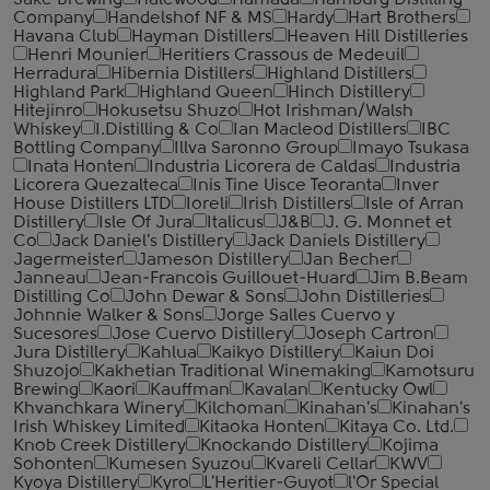
Sake Brewing
Halewood
Hamada
Hamburg Distilling
Company
Handelshof NF & MS
Hardy
Hart Brothers
Havana Club
Hayman Distillers
Heaven Hill Distilleries
Henri Mounier
Heritiers Crassous de Medeuil
Herradura
Hibernia Distillers
Highland Distillers
Highland Park
Highland Queen
Hinch Distillery
Hitejinro
Hokusetsu Shuzo
Hot Irishman/Walsh
Whiskey
I.Distilling & Co
Ian Macleod Distillers
IBC
Bottling Company
Illva Saronno Group
Imayo Tsukasa
Inata Honten
Industria Licorera de Caldas
Industria
Licorera Quezalteca
Inis Tine Uisce Teoranta
Inver
House Distillers LTD
Ioreli
Irish Distillers
Isle of Arran
Distillery
Isle Of Jura
Italicus
J&B
J. G. Monnet et
Co
Jack Daniel's Distillery
Jack Daniels Distillery
Jagermeister
Jameson Distillery
Jan Becher
Janneau
Jean-Francois Guillouet-Huard
Jim B.Beam
Distilling Co
John Dewar & Sons
John Distilleries
Johnnie Walker & Sons
Jorge Salles Cuervo y
Sucesores
Jose Cuervo Distillery
Joseph Cartron
Jura Distillery
Kahlua
Kaikyo Distillery
Kaiun Doi
Shuzojo
Kakhetian Traditional Winemaking
Kamotsuru
Brewing
Kaori
Kauffman
Kavalan
Kentucky Owl
Khvanchkara Winery
Kilchoman
Kinahan's
Kinahan's
Irish Whiskey Limited
Kitaoka Honten
Kitaya Co. Ltd.
Knob Creek Distillery
Knockando Distillery
Kojima
Sohonten
Kumesen Syuzou
Kvareli Cellar
KWV
Kyoya Distillery
Kyro
L'Heritier-Guyot
l'Or Special