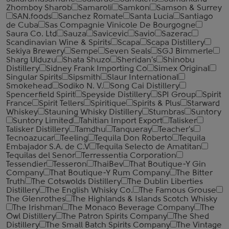
Zhomboy Sharob
Samaroli
Samkon
Samson & Surrey
SAN.foods
Sanchez Romate
Santa Lucia
Santiago
de Cuba
Sas Compagnie Vinicole De Bourgogne
Saura Co. Ltd
Sauza
Savicevic
Savio
Sazerac
Scandinavian Wine & Spirits
Scapa
Scapa Distillery
Sekiya Brewery
Sempe
Seven Seals
SGJ Bimmerle
Sharg Ulduzu
Shata Shuzo
Sheridan's
Shinobu
Distillery
Sidney Frank Importing Co
Simex Original
Singular Spirits
Sipsmith
Slaur International
Smokehead
Sodiko N. V.
Song Cai Distillery
Spencerfield Spirit
Speyside Distillery
SPI Group
Spirit
France
Spirit Tellers
Spiritique
Spirits & Plus
Starward
Whiskey
Stauning Whisky Distillery
Stumbras
Suntory
Suntory Limited
Tahitian Import Export
Talisker
Talisker Distillery
Tamdhu
Tanqueray
Teacher's
Tecnoazucar
Teeling
Tequila Don Roberto
Tequila
Embajador S.A. de C.V
Tequila Selecto de Amatitan
Tequilas del Senor
Terressentia Corporation
Tessendier
Tesseron
ThaiBev
That Boutique-Y Gin
Company
That Boutique-Y Rum Company
The Bitter
Truth
The Cotswolds Distillery
The Dublin Liberties
Distillery
The English Whisky Co.
The Famous Grouse
The Glenrothes
The Highlands & Islands Scotch Whisky
The Irishman
The Monaco Beverage Company
The
Owl Distillery
The Patron Spirits Company
The Shed
Distillery
The Small Batch Spirits Company
The Vintage