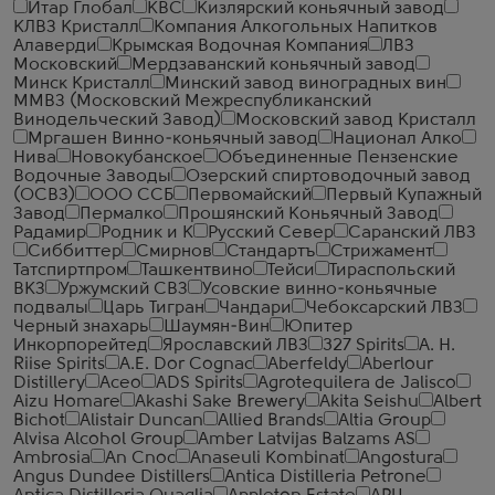
Итар Глобал
КВС
Кизлярский коньячный завод
КЛВЗ Кристалл
Компания Алкогольных Напитков
Алаверди
Крымская Водочная Компания
ЛВЗ
Московский
Мердзаванский коньячный завод
Минск Кристалл
Минский завод виноградных вин
ММВЗ (Московский Межреспубликанский
Винодельческий Завод)
Московский завод Кристалл
Мргашен Винно-коньячный завод
Национал Алко
Нива
Новокубанское
Объединенные Пензенские
Водочные Заводы
Озерский спиртоводочный завод
(ОСВЗ)
ООО ССБ
Первомайский
Первый Купажный
Завод
Пермалко
Прошянский Коньячный Завод
Радамир
Родник и К
Русский Север
Саранский ЛВЗ
Сиббиттер
Смирнов
Стандартъ
Стрижамент
Татспиртпром
Ташкентвино
Тейси
Тираспольский
ВКЗ
Уржумский СВЗ
Усовские винно-коньячные
подвалы
Царь Тигран
Чандари
Чебоксарский ЛВЗ
Черный знахарь
Шаумян-Вин
Юпитер
Инкорпорейтед
Ярославский ЛВЗ
327 Spirits
A. H.
Riise Spirits
A.E. Dor Cognac
Aberfeldy
Aberlour
Distillery
Aceo
ADS Spirits
Agrotequilera de Jalisco
Aizu Homare
Akashi Sake Brewery
Akita Seishu
Albert
Bichot
Alistair Duncan
Allied Brands
Altia Group
Alvisa Alcohol Group
Amber Latvijas Balzams AS
Ambrosia
An Cnoc
Anaseuli Kombinat
Angostura
Angus Dundee Distillers
Antica Distilleria Petrone