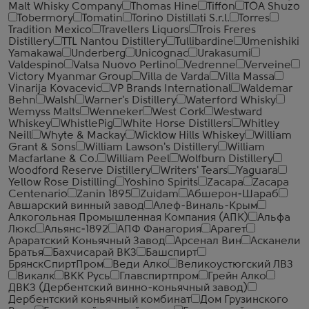
Malt Whisky Company
Thomas Hine
Tiffon
TOA Shuzo
Tobermory
Tomatin
Torino Distillati S.r.l.
Torres
Tradition Mexico
Travellers Liquors
Trois Freres
Distillery
TTL Nantou Distillery
Tullibardine
Umenishiki
Yamakawa
Underberg
Unicognac
Urakasumi
Valdespino
Valsa Nuovo Perlino
Vedrenne
Verveine
Victory Myanmar Group
Villa de Varda
Villa Massa
Vinarija Kovacevic
VP Brands International
Waldemar
Behn
Walsh
Warner's Distillery
Waterford Whisky
Wemyss Malts
Wenneker
West Cork
Westward
Whiskey
WhistlePig
White Horse Distillers
Whitley
Neill
Whyte & Mackay
Wicklow Hills Whiskey
William
Grant & Sons
William Lawson's Distillery
William
Macfarlane & Co.
William Peel
Wolfburn Distillery
Woodford Reserve Distillery
Writers' Tears
Yaguara
Yellow Rose Distilling
Yoshino Spirits
Zacapa
Zacapa
Centenario
Zanin 1895
Zuidam
Абшерон-Шараб
Авшарский винный завод
Алеф-Виналь-Крым
Алкогольная Промышленная Компания (АПК)
Альфа
Люкс
Альянс-1892
АПФ Фанагория
Арагет
Араратский Коньячный Завод
Арсенал Вин
Асканели
Братья
Бахчисарай ВКЗ
Башспирт
БрянскСпиртПром
Веди Алко
Великоустюгский ЛВЗ
Викалк
ВКК Русь
Главспиртпром
Грейн Алко
ДВКЗ (Дербентский винно-коньячный завод)
Дербентский коньячный комбинат
Дом Грузинского