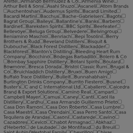
Arette
Armando Bermudez & Co
Armenia Wine
Arthur Bell & Sons
Asahi Shuzo
Ascaneli
Atom Brands
Auchentoshan
Audemus Spirits
Bacardi Limited
Bacardi Martini
Bacchus
Bache-Gabrielsen
Bagots
Bagrat Group
Baileys
Ballantine's
Banks
Barbero
Bardinet
Bareksten Spirits
BBC Spirits
Beefeater
Bellevoye
Beluga Group
Belvedere
Belvingroup
Beniamino Maschio
Benriach
Bepi Tosolini
Berry
Brothers & Rudd
Beveland Distillers
Bisquit &
Dubouche
Black Forest Distillers
Blackadder
Blackforest
Blanton's Distilling
Bleeding Heart Rum
Company
Bocchino
Bodegas Barbadillo
Bolero & Co
Bombay Sapphire Distillery
Botani Spirits
Boulard
Bowmore
Bresca Dorada
Bristol Classic Rum
Brugal &
Co
Bruichladdich Distillery
Bruxo
Buen Amigo
Buffalo Trace Distillery
Bulleit
Bunnahabhain
Burlington Drinks Company
Burrito Fiestero
Busnel
Buster's
C and C International Ltd
Caballero
Caicedra
Brand & Export Solutions
Camino Real
Campari
Campbell Mayer
Camus
Caney
Canti
Caol Ila
Distillery
Cardhu
Casa Armando Guillermo Prieto
Casa Don Ramon
Casa Don Roberto
Casa Lumbre
Casa Maestri
Casa Orendain
Casa Perro Santo
Casa
Tequilera de Arandas
Casoni
Castarede
Cavino
Cazadores
Cevico
Chabot Armagnac
Abkhaz
d'Heberto
de Laubade
de Montifaud
du Breuil
Saint Aubin/Westphal Family
Chevrillon
Chivas