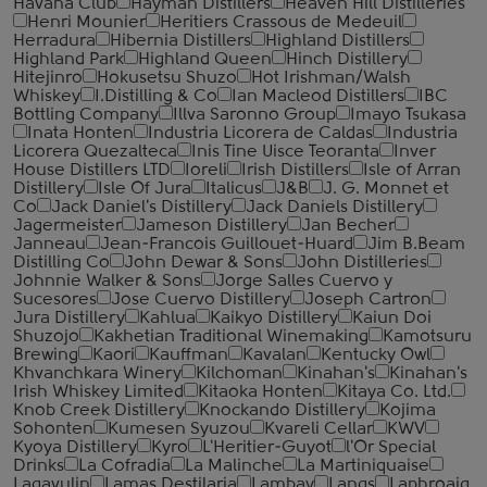
Havana Club
Hayman Distillers
Heaven Hill Distilleries
Henri Mounier
Heritiers Crassous de Medeuil
Herradura
Hibernia Distillers
Highland Distillers
Highland Park
Highland Queen
Hinch Distillery
Hitejinro
Hokusetsu Shuzo
Hot Irishman/Walsh
Whiskey
I.Distilling & Co
Ian Macleod Distillers
IBC
Bottling Company
Illva Saronno Group
Imayo Tsukasa
Inata Honten
Industria Licorera de Caldas
Industria
Licorera Quezalteca
Inis Tine Uisce Teoranta
Inver
House Distillers LTD
Ioreli
Irish Distillers
Isle of Arran
Distillery
Isle Of Jura
Italicus
J&B
J. G. Monnet et
Co
Jack Daniel's Distillery
Jack Daniels Distillery
Jagermeister
Jameson Distillery
Jan Becher
Janneau
Jean-Francois Guillouet-Huard
Jim B.Beam
Distilling Co
John Dewar & Sons
John Distilleries
Johnnie Walker & Sons
Jorge Salles Cuervo y
Sucesores
Jose Cuervo Distillery
Joseph Cartron
Jura Distillery
Kahlua
Kaikyo Distillery
Kaiun Doi
Shuzojo
Kakhetian Traditional Winemaking
Kamotsuru
Brewing
Kaori
Kauffman
Kavalan
Kentucky Owl
Khvanchkara Winery
Kilchoman
Kinahan's
Kinahan's
Irish Whiskey Limited
Kitaoka Honten
Kitaya Co. Ltd.
Knob Creek Distillery
Knockando Distillery
Kojima
Sohonten
Kumesen Syuzou
Kvareli Cellar
KWV
Kyoya Distillery
Kyro
L'Heritier-Guyot
l'Or Special
Drinks
La Cofradia
La Malinche
La Martiniquaise
Lagavulin
Lamas Destilaria
Lambay
Langs
Laphroaig