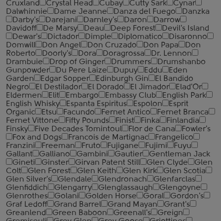
Cruxland
Crystal Head
Cubay
Cutty Sark
Cynar
Dalwhinnie
Dame Jeanne
Danza del Fuego
Danzka
Darby's
Darejani
Darnley's
Daron
Darrow
Davidoff
De Marsy
Deau
Deep Forest
Devil's Island
Dewar's
Dictador
Dimple
Diplomatico
Disaronno
Domwill
Don Angel
Don Cruzado
Don Papa
Don
Roberto
Doorly's
Dora
Doragrossa
Dr. Lennon
Drambuie
Drop of Ginger
Drummers
Drumshanbo
Gunpowder
Du Pere Laize
Dupuy
Eddu
Eden
Garden
Edgar Sopper
Edinburgh Gin
El Bandido
Negro
El Destilador
El Dorado
El Jimador
Elad'Or
Eldermen
Elit
Embargo
Embassy Club
English Park
English Whisky
Espanta Espiritus
Espolon
Esprit
Organic
Etsu
Facundo
Fernet Antico
Fernet Branca
Fernet Vittone
Fifty Pounds
Finist
Finka
Finlandia
Finsky
Five Decades Tomintoul
Flor de Cana
Fowler's
Fox and Dogs
Francois de Martignac
Frangelico
Franzini
Freeman
Fruto
Fujigane
Fujimi
Fuyu
Gallant
Galliano
Gambini
Gautier
Gentleman Jack
Gineti
Ginster
Girvan Patent Still
Glen Clyde
Glen
Colt
Glen Forest
Glen Keith
Glen Kirk
Glen Scotia
Glen Silver's
Glendale
Glendronach
Glenfarclas
Glenfiddich
Glengarry
Glenglassaugh
Glengoyne
Glenrothes
Golani
Golden Horse
Goral
Gordon's
Graf Ledoff
Grand Barrel
Grand Mayan
Grant's
Greanlend
Green Baboon
Greenall's
Greign