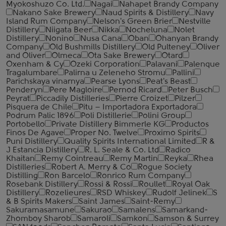
Myokoshuzo Co. Ltd.
Nagai
Nahapet Brandy Company
Nakano Sake Brewery
Naud Spirits & Distillery
Navy
Island Rum Company
Nelson's Green Brier
Nestville
Distillery
Niigata Beer
Nikka
Nocheluna
Nolet
Distillery
Nonino
Nusa Cana
Oban
Ohanyan Brandy
Company
Old Bushmills Distillery
Old Pulteney
Oliver
and Oliver
Olmeca
Ota Sake Brewery
Otard
Oxenham & Cy
Ozeki Corporation
Palavani
Palenque
Tragalumbare
Palirna u Zeleneho Stromu
Pallini
Parichskaya vinarnya
Pearse Lyons
Peat's Beast
Penderyn
Pere Magloire
Pernod Ricard
Peter Busch
Peyrat
Piccadily Distilleries
Pierre Croizet
Pilzer
Pisquera de Chile
Pitu – Importadora Exportadora
Podrum Palic 1896
Poli Distillerie
Polini Group
Portobello
Private Distillery Bimmerle KG
Productos
Finos De Agave
Proper No. Twelve
Proximo Spirits
Puni Distillery
Quality Spirits International Limited
R &
J Estancia Distillery
R. L. Seale & Co. Ltd
Radico
Khaitan
Remy Cointreau
Remy Martin
Reyka
Rhea
Distilleries
Robert A. Merry & Co
Rogue Society
Distilling
Ron Barcelo
Ronrico Rum Company
Rosebank Distillery
Rossi & Rossi
Roullet
Royal Oak
Distillery
Rozelieures
RSD Whiskey
Rudolf Jelinek
S
& B Spirits Makers
Saint James
Saint-Remy
Sakuramasamune
Sakurao
Samalens
Samarkand-
Zhomboy Sharob
Samaroli
Samkon
Samson & Surrey