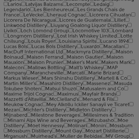
Larios
Latvijas Balzams
Lecompte
Ledaig
Legendario
Les Bienheureux
Les Grands Chais de
France
LeVecke
Lheraud Cognac
Licorera Cihuatan
Licorera De Nicaragua
Licores de Guatemala
Lillet
Linkwood Distillery
Liuyang Goalong Liquor Distillery
Liviko
Loch Lomond Group
Locomotive 103
Lombard
Longmorn Distillery
Lost Irish Whiskey Limited
Lotte
Chilsung
Louis Royer
Louisiana Spirits
Lucano 1894
Lucas Bols
Lucas Bols Distillery
Luxardo
Macallan
MacDuff International Ltd
Mackmyra Distillery
Maison
Boinaud
Maison Ferrand
Maison Gautier
Maison
Mauxion
Maison Prunier
Maker's Mark
Makers Mark
Malecon
Mallows Bottling
Malt'b Whiskey
MAP
Company
Marancheville
Marcati
Marie Brizard
Markus Wieser
Mars Shinshu Distillery
Martell & Co
Martin Miller's
Masahiro Distillery
Massenez
Masuda
Tokubee Shoten
Matsui Shuzo
Matusalem and Co
Maxime Trijol Cognac
Maximus
Mayfair Brands
Mazzetti d'Altavilla
McClelland's
Menard & Fils
Meukow Cognac
Mey Alkollu Ickiler Sanayii ve Ticaret
Mezan
Michter's Distillery
Midleton Distillery
Mijnaberd
Milestone Beverages
Millesimes & Tradition
Minami Alps Wine and Beverages
Mizubasho
Moe
Distillery
Moet Hennessy
Molinari
Monin
Mossburn
Mossburn Distillery
Mount Gay
Mozart Distillerie
Mrganush
Muirhead's
Muller de Bebidas
MV Group