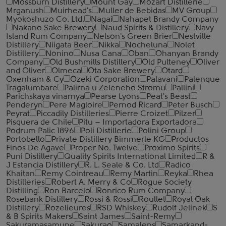
Mossburn Distillery
Mount Gay
Mozart Distillerie
Mrganush
Muirhead's
Muller de Bebidas
MV Group
Myokoshuzo Co. Ltd.
Nagai
Nahapet Brandy Company
Nakano Sake Brewery
Naud Spirits & Distillery
Navy
Island Rum Company
Nelson's Green Brier
Nestville
Distillery
Niigata Beer
Nikka
Nocheluna
Nolet
Distillery
Nonino
Nusa Cana
Oban
Ohanyan Brandy
Company
Old Bushmills Distillery
Old Pulteney
Oliver
and Oliver
Olmeca
Ota Sake Brewery
Otard
Oxenham & Cy
Ozeki Corporation
Palavani
Palenque
Tragalumbare
Palirna u Zeleneho Stromu
Pallini
Parichskaya vinarnya
Pearse Lyons
Peat's Beast
Penderyn
Pere Magloire
Pernod Ricard
Peter Busch
Peyrat
Piccadily Distilleries
Pierre Croizet
Pilzer
Pisquera de Chile
Pitu – Importadora Exportadora
Podrum Palic 1896
Poli Distillerie
Polini Group
Portobello
Private Distillery Bimmerle KG
Productos
Finos De Agave
Proper No. Twelve
Proximo Spirits
Puni Distillery
Quality Spirits International Limited
R &
J Estancia Distillery
R. L. Seale & Co. Ltd
Radico
Khaitan
Remy Cointreau
Remy Martin
Reyka
Rhea
Distilleries
Robert A. Merry & Co
Rogue Society
Distilling
Ron Barcelo
Ronrico Rum Company
Rosebank Distillery
Rossi & Rossi
Roullet
Royal Oak
Distillery
Rozelieures
RSD Whiskey
Rudolf Jelinek
S
& B Spirits Makers
Saint James
Saint-Remy
Sakuramasamune
Sakurao
Samalens
Samarkand-