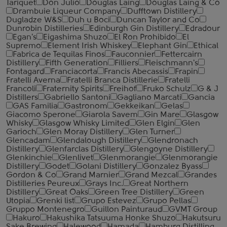
Tariquet
Don Julio
Douglas Laing
Douglas Laing & Co
Drambuie Liqueur Company
Dufftown Distillery
Dugladze W&S
Duh u Boci
Duncan Taylor and Co
Dunrobin Distilleries
Edinburgh Gin Distillery
Edradour
Egan's
Eigashima Shuzo
El Ron Prohibido
El
Supremo
Element Irish Whiskey
Elephant Gin
Ethical
Fabrica de Tequilas Finos
Fauconnier
Fettercairn
Distillery
Fifth Generation
Filliers
Fleischmann's
Fontagard
Franciacorta
Francis Abecassis
Frapin
Fratelli Averna
Fratelli Branca Distillerie
Fratelli
‎Francoli
Fraternity Spirits
Freihof
Fruko Schulz
G & J
Distillers
Gabriello Santoni
Gagliano Marcati
Gancia
GAS Familia
Gastronom
Gekkeikan
Gelas
Giacomo Sperone
Giarola Savem
Gin Mare
Glasgow
Whisky
Glasgow Whisky Limited
Glen Elgin
Glen
Garioch
Glen Moray Distillery
Glen Turner
Glencadam
Glendalough Distillery
Glendronach
Distillery
Glenfarclas Distillery
Glengoyne Distillery
Glenkinchie
Glenlivet
Glenmorangie
Glenmorangie
Distillery
Godet
Golani Distillery
Gonzalez Byass
Gordon & Co
Grand Marnier
Grand Mezcal
Grandes
Distilleries Peureux
Grays Inc.
Great Northern
Distillery
Great Oaks
Green Tree Distillery
Green
Utopia
Grenki list
Grupo Estevez
Grupo Pellas
Gruppo Montenegro
Guillon Painturaud
GVMT Group
Hakuro
Hakushika Tatsuuma Honke Shuzo
Hakutsuru