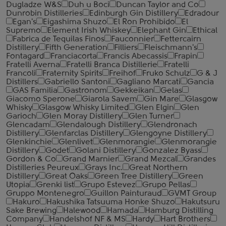
Dugladze W&S
Duh u Boci
Duncan Taylor and Co
Dunrobin Distilleries
Edinburgh Gin Distillery
Edradour
Egan's
Eigashima Shuzo
El Ron Prohibido
El
Supremo
Element Irish Whiskey
Elephant Gin
Ethical
Fabrica de Tequilas Finos
Fauconnier
Fettercairn
Distillery
Fifth Generation
Filliers
Fleischmann's
Fontagard
Franciacorta
Francis Abecassis
Frapin
Fratelli Averna
Fratelli Branca Distillerie
Fratelli
‎Francoli
Fraternity Spirits
Freihof
Fruko Schulz
G & J
Distillers
Gabriello Santoni
Gagliano Marcati
Gancia
GAS Familia
Gastronom
Gekkeikan
Gelas
Giacomo Sperone
Giarola Savem
Gin Mare
Glasgow
Whisky
Glasgow Whisky Limited
Glen Elgin
Glen
Garioch
Glen Moray Distillery
Glen Turner
Glencadam
Glendalough Distillery
Glendronach
Distillery
Glenfarclas Distillery
Glengoyne Distillery
Glenkinchie
Glenlivet
Glenmorangie
Glenmorangie
Distillery
Godet
Golani Distillery
Gonzalez Byass
Gordon & Co
Grand Marnier
Grand Mezcal
Grandes
Distilleries Peureux
Grays Inc.
Great Northern
Distillery
Great Oaks
Green Tree Distillery
Green
Utopia
Grenki list
Grupo Estevez
Grupo Pellas
Gruppo Montenegro
Guillon Painturaud
GVMT Group
Hakuro
Hakushika Tatsuuma Honke Shuzo
Hakutsuru
Sake Brewing
Halewood
Hamada
Hamburg Distilling
Company
Handelshof NF & MS
Hardy
Hart Brothers