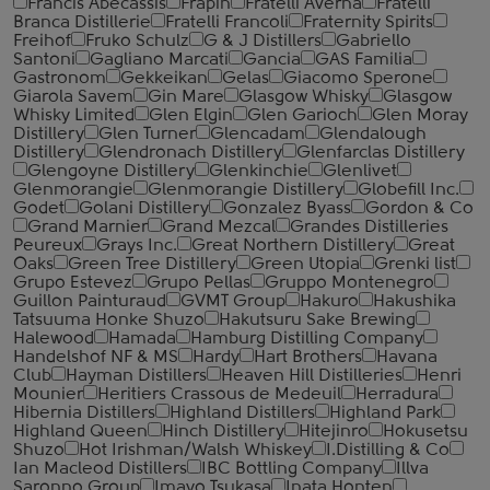
Francis Abecassis
Frapin
Fratelli Averna
Fratelli
Branca Distillerie
Fratelli ‎Francoli
Fraternity Spirits
Freihof
Fruko Schulz
G & J Distillers
Gabriello
Santoni
Gagliano Marcati
Gancia
GAS Familia
Gastronom
Gekkeikan
Gelas
Giacomo Sperone
Giarola Savem
Gin Mare
Glasgow Whisky
Glasgow
Whisky Limited
Glen Elgin
Glen Garioch
Glen Moray
Distillery
Glen Turner
Glencadam
Glendalough
Distillery
Glendronach Distillery
Glenfarclas Distillery
Glengoyne Distillery
Glenkinchie
Glenlivet
Glenmorangie
Glenmorangie Distillery
Globefill Inc.
Godet
Golani Distillery
Gonzalez Byass
Gordon & Co
Grand Marnier
Grand Mezcal
Grandes Distilleries
Peureux
Grays Inc.
Great Northern Distillery
Great
Oaks
Green Tree Distillery
Green Utopia
Grenki list
Grupo Estevez
Grupo Pellas
Gruppo Montenegro
Guillon Painturaud
GVMT Group
Hakuro
Hakushika
Tatsuuma Honke Shuzo
Hakutsuru Sake Brewing
Halewood
Hamada
Hamburg Distilling Company
Handelshof NF & MS
Hardy
Hart Brothers
Havana
Club
Hayman Distillers
Heaven Hill Distilleries
Henri
Mounier
Heritiers Crassous de Medeuil
Herradura
Hibernia Distillers
Highland Distillers
Highland Park
Highland Queen
Hinch Distillery
Hitejinro
Hokusetsu
Shuzo
Hot Irishman/Walsh Whiskey
I.Distilling & Co
Ian Macleod Distillers
IBC Bottling Company
Illva
Saronno Group
Imayo Tsukasa
Inata Honten