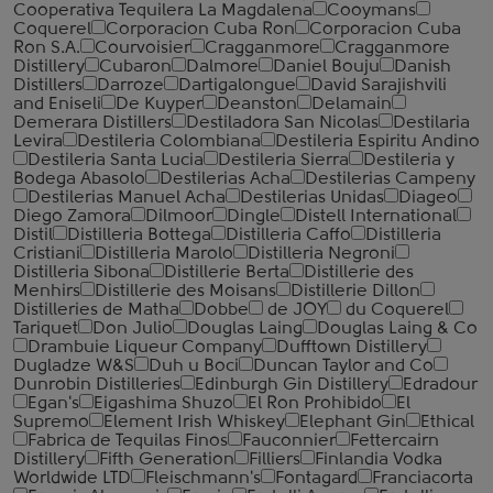
Cooperativa Tequilera La Magdalena
Cooymans
Coquerel
Corporacion Cuba Ron
Corporacion Cuba
Ron S.A.
Courvoisier
Cragganmore
Cragganmore
Distillery
Cubaron
Dalmore
Daniel Bouju
Danish
Distillers
Darroze
Dartigalongue
David Sarajishvili
and Eniseli
De Kuyper
Deanston
Delamain
Demerara Distillers
Destiladora San Nicolas
Destilaria
Levira
Destileria Colombiana
Destileria Espiritu Andino
Destileria Santa Lucia
Destileria Sierra
Destileria y
Bodega Abasolo
Destilerias Acha
Destilerias Campeny
Destilerias Manuel Acha
Destilerias Unidas
Diageo
Diego Zamora
Dilmoor
Dingle
Distell International
Distil
Distilleria Bottega
Distilleria Caffo
Distilleria
Cristiani
Distilleria Marolo
Distilleria Negroni
Distilleria Sibona
Distillerie Berta
Distillerie des
Menhirs
Distillerie des Moisans
Distillerie Dillon
Distilleries de Matha
Dobbe
de JOY
du Coquerel
Tariquet
Don Julio
Douglas Laing
Douglas Laing & Co
Drambuie Liqueur Company
Dufftown Distillery
Dugladze W&S
Duh u Boci
Duncan Taylor and Co
Dunrobin Distilleries
Edinburgh Gin Distillery
Edradour
Egan's
Eigashima Shuzo
El Ron Prohibido
El
Supremo
Element Irish Whiskey
Elephant Gin
Ethical
Fabrica de Tequilas Finos
Fauconnier
Fettercairn
Distillery
Fifth Generation
Filliers
Finlandia Vodka
Worldwide LTD
Fleischmann's
Fontagard
Franciacorta