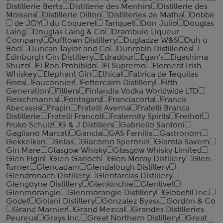
Distillerie Berta
Distillerie des Menhirs
Distillerie des
Moisans
Distillerie Dillon
Distilleries de Matha
Dobbe
de JOY
du Coquerel
Tariquet
Don Julio
Douglas
Laing
Douglas Laing & Co
Drambuie Liqueur
Company
Dufftown Distillery
Dugladze W&S
Duh u
Boci
Duncan Taylor and Co
Dunrobin Distilleries
Edinburgh Gin Distillery
Edradour
Egan's
Eigashima
Shuzo
El Ron Prohibido
El Supremo
Element Irish
Whiskey
Elephant Gin
Ethical
Fabrica de Tequilas
Finos
Fauconnier
Fettercairn Distillery
Fifth
Generation
Filliers
Finlandia Vodka Worldwide LTD
Fleischmann's
Fontagard
Franciacorta
Francis
Abecassis
Frapin
Fratelli Averna
Fratelli Branca
Distillerie
Fratelli ‎Francoli
Fraternity Spirits
Freihof
Fruko Schulz
G & J Distillers
Gabriello Santoni
Gagliano Marcati
Gancia
GAS Familia
Gastronom
Gekkeikan
Gelas
Giacomo Sperone
Giarola Savem
Gin Mare
Glasgow Whisky
Glasgow Whisky Limited
Glen Elgin
Glen Garioch
Glen Moray Distillery
Glen
Turner
Glencadam
Glendalough Distillery
Glendronach Distillery
Glenfarclas Distillery
Glengoyne Distillery
Glenkinchie
Glenlivet
Glenmorangie
Glenmorangie Distillery
Globefill Inc.
Godet
Golani Distillery
Gonzalez Byass
Gordon & Co
Grand Marnier
Grand Mezcal
Grandes Distilleries
Peureux
Grays Inc.
Great Northern Distillery
Great