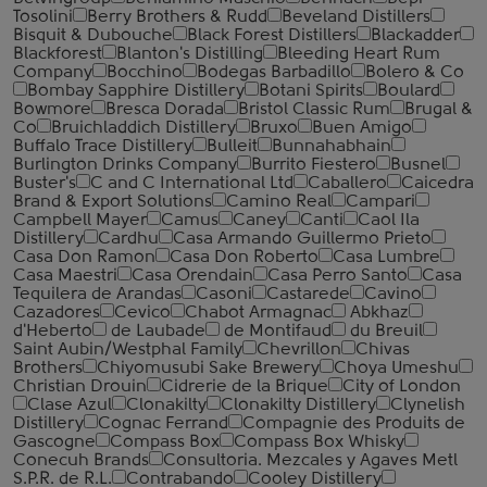
Tosolini
Berry Brothers & Rudd
Beveland Distillers
Bisquit & Dubouche
Black Forest Distillers
Blackadder
Blackforest
Blanton's Distilling
Bleeding Heart Rum
Company
Bocchino
Bodegas Barbadillo
Bolero & Co
Bombay Sapphire Distillery
Botani Spirits
Boulard
Bowmore
Bresca Dorada
Bristol Classic Rum
Brugal &
Co
Bruichladdich Distillery
Bruxo
Buen Amigo
Buffalo Trace Distillery
Bulleit
Bunnahabhain
Burlington Drinks Company
Burrito Fiestero
Busnel
Buster's
C and C International Ltd
Caballero
Caicedra
Brand & Export Solutions
Camino Real
Campari
Campbell Mayer
Camus
Caney
Canti
Caol Ila
Distillery
Cardhu
Casa Armando Guillermo Prieto
Casa Don Ramon
Casa Don Roberto
Casa Lumbre
Casa Maestri
Casa Orendain
Casa Perro Santo
Casa
Tequilera de Arandas
Casoni
Castarede
Cavino
Cazadores
Cevico
Chabot Armagnac
Abkhaz
d'Heberto
de Laubade
de Montifaud
du Breuil
Saint Aubin/Westphal Family
Chevrillon
Chivas
Brothers
Chiyomusubi Sake Brewery
Choya Umeshu
Christian Drouin
Cidrerie de la Brique
City of London
Clase Azul
Clonakilty
Clonakilty Distillery
Clynelish
Distillery
Cognac Ferrand
Compagnie des Produits de
Gascogne
Compass Box
Compass Box Whisky
Conecuh Brands
Consultoria. Mezcales y Agaves Metl
S.P.R. de R.L.
Contrabando
Cooley Distillery