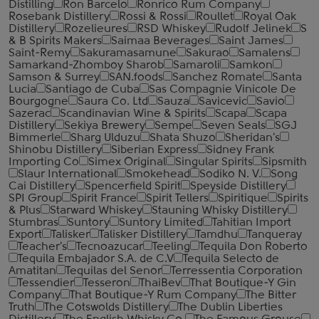
Distilling
Ron Barcelo
Ronrico Rum Company
Rosebank Distillery
Rossi & Rossi
Roullet
Royal Oak
Distillery
Rozelieures
RSD Whiskey
Rudolf Jelinek
S
& B Spirits Makers
Saimaa Beverages
Saint James
Saint-Remy
Sakuramasamune
Sakurao
Samalens
Samarkand-Zhomboy Sharob
Samaroli
Samkon
Samson & Surrey
SAN.foods
Sanchez Romate
Santa
Lucia
Santiago de Cuba
Sas Compagnie Vinicole De
Bourgogne
Saura Co. Ltd
Sauza
Savicevic
Savio
Sazerac
Scandinavian Wine & Spirits
Scapa
Scapa
Distillery
Sekiya Brewery
Sempe
Seven Seals
SGJ
Bimmerle
Sharg Ulduzu
Shata Shuzo
Sheridan's
Shinobu Distillery
Siberian Express
Sidney Frank
Importing Co
Simex Original
Singular Spirits
Sipsmith
Slaur International
Smokehead
Sodiko N. V.
Song
Cai Distillery
Spencerfield Spirit
Speyside Distillery
SPI Group
Spirit France
Spirit Tellers
Spiritique
Spirits
& Plus
Starward Whiskey
Stauning Whisky Distillery
Stumbras
Suntory
Suntory Limited
Tahitian Import
Export
Talisker
Talisker Distillery
Tamdhu
Tanqueray
Teacher's
Tecnoazucar
Teeling
Tequila Don Roberto
Tequila Embajador S.A. de C.V
Tequila Selecto de
Amatitan
Tequilas del Senor
Terressentia Corporation
Tessendier
Tesseron
ThaiBev
That Boutique-Y Gin
Company
That Boutique-Y Rum Company
The Bitter
Truth
The Cotswolds Distillery
The Dublin Liberties