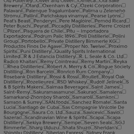
Old Pulteney
Oliver and Oliver
Olmeca
Ota Sake
Brewery
Otard
Oxenham & Cy
Ozeki Corporation
Palavani
Palenque Tragalumbare
Palirna u Zeleneho
Stromu
Pallini
Parichskaya vinarnya
Pearse Lyons
Peat's Beast
Penderyn
Pere Magloire
Pernod Ricard
Peter Busch
Peyrat
Piccadily Distilleries
Pierre Croizet
Pilzer
Pisquera de Chile
Pitu – Importadora
Exportadora
Podrum Palic 1896
Poli Distillerie
Polini
Group
Portobello
Private Distillery Bimmerle KG
Productos Finos De Agave
Proper No. Twelve
Proximo
Spirits
Puni Distillery
Quality Spirits International
Limited
R & J Estancia Distillery
R. L. Seale & Co. Ltd
Radico Khaitan
Remy Cointreau
Remy Martin
Reyka
Rhea Distilleries
Robert A. Merry & Co
Rogue Society
Distilling
Ron Barcelo
Ronrico Rum Company
Rosebank Distillery
Rossi & Rossi
Roullet
Royal Oak
Distillery
Rozelieures
RSD Whiskey
Rudolf Jelinek
S
& B Spirits Makers
Saimaa Beverages
Saint James
Saint-Remy
Sakuramasamune
Sakurao
Samalens
Samarkand-Zhomboy Sharob
Samaroli
Samkon
Samson & Surrey
SAN.foods
Sanchez Romate
Santa
Lucia
Santiago de Cuba
Sas Compagnie Vinicole De
Bourgogne
Saura Co. Ltd
Sauza
Savicevic
Savio
Sazerac
Scandinavian Wine & Spirits
Scapa
Scapa
Distillery
Sekiya Brewery
Sempe
Seven Seals
SGJ
Bimmerle
Sharg Ulduzu
Shata Shuzo
Sheridan's
Shinobu Distillery
Siberian Express
Sidney Frank