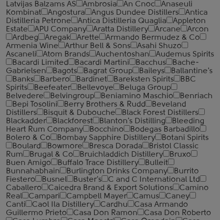
Latvijas Balzams AS
Ambrosia
An Cnoc
Anaseuli
Kombinat
Angostura
Angus Dundee Distillers
Antica
Distilleria Petrone
Antica Distilleria Quaglia
Appleton
Estate
APU Company
Aratta Distillery
Arcane
Arcon
Ardbeg
Aregak
Arette
Armando Bermudez & Co
Armenia Wine
Arthur Bell & Sons
Asahi Shuzo
Ascaneli
Atom Brands
Auchentoshan
Audemus Spirits
Bacardi Limited
Bacardi Martini
Bacchus
Bache-
Gabrielsen
Bagots
Bagrat Group
Baileys
Ballantine's
Banks
Barbero
Bardinet
Bareksten Spirits
BBC
Spirits
Beefeater
Bellevoye
Beluga Group
Belvedere
Belvingroup
Beniamino Maschio
Benriach
Bepi Tosolini
Berry Brothers & Rudd
Beveland
Distillers
Bisquit & Dubouche
Black Forest Distillers
Blackadder
Blackforest
Blanton's Distilling
Bleeding
Heart Rum Company
Bocchino
Bodegas Barbadillo
Bolero & Co
Bombay Sapphire Distillery
Botani Spirits
Boulard
Bowmore
Bresca Dorada
Bristol Classic
Rum
Brugal & Co
Bruichladdich Distillery
Bruxo
Buen Amigo
Buffalo Trace Distillery
Bulleit
Bunnahabhain
Burlington Drinks Company
Burrito
Fiestero
Busnel
Buster's
C and C International Ltd
Caballero
Caicedra Brand & Export Solutions
Camino
Real
Campari
Campbell Mayer
Camus
Caney
Canti
Caol Ila Distillery
Cardhu
Casa Armando
Guillermo Prieto
Casa Don Ramon
Casa Don Roberto