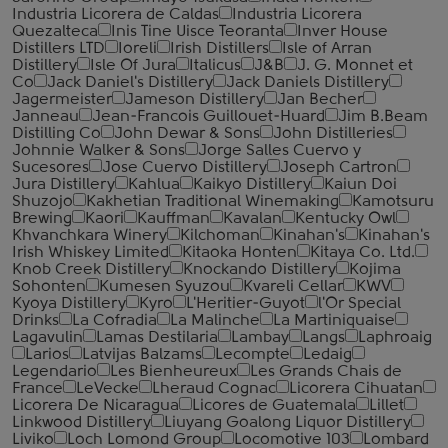
Industria Licorera de Caldas
Industria Licorera
Quezalteca
Inis Tine Uisce Teoranta
Inver House
Distillers LTD
Ioreli
Irish Distillers
Isle of Arran
Distillery
Isle Of Jura
Italicus
J&B
J. G. Monnet et
Co
Jack Daniel's Distillery
Jack Daniels Distillery
Jagermeister
Jameson Distillery
Jan Becher
Janneau
Jean-Francois Guillouet-Huard
Jim B.Beam
Distilling Co
John Dewar & Sons
John Distilleries
Johnnie Walker & Sons
Jorge Salles Cuervo y
Sucesores
Jose Cuervo Distillery
Joseph Cartron
Jura Distillery
Kahlua
Kaikyo Distillery
Kaiun Doi
Shuzojo
Kakhetian Traditional Winemaking
Kamotsuru
Brewing
Kaori
Kauffman
Kavalan
Kentucky Owl
Khvanchkara Winery
Kilchoman
Kinahan's
Kinahan's
Irish Whiskey Limited
Kitaoka Honten
Kitaya Co. Ltd.
Knob Creek Distillery
Knockando Distillery
Kojima
Sohonten
Kumesen Syuzou
Kvareli Cellar
KWV
Kyoya Distillery
Kyro
L'Heritier-Guyot
l'Or Special
Drinks
La Cofradia
La Malinche
La Martiniquaise
Lagavulin
Lamas Destilaria
Lambay
Langs
Laphroaig
Larios
Latvijas Balzams
Lecompte
Ledaig
Legendario
Les Bienheureux
Les Grands Chais de
France
LeVecke
Lheraud Cognac
Licorera Cihuatan
Licorera De Nicaragua
Licores de Guatemala
Lillet
Linkwood Distillery
Liuyang Goalong Liquor Distillery
Liviko
Loch Lomond Group
Locomotive 103
Lombard