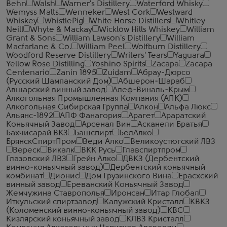
Behn
Walsh
Warner's Distillery
Waterford Whisky
Wemyss Malts
Wenneker
West Cork
Westward
Whiskey
WhistlePig
White Horse Distillers
Whitley
Neill
Whyte & Mackay
Wicklow Hills Whiskey
William
Grant & Sons
William Lawson's Distillery
William
Macfarlane & Co.
William Peel
Wolfburn Distillery
Woodford Reserve Distillery
Writers' Tears
Yaguara
Yellow Rose Distilling
Yoshino Spirits
Zacapa
Zacapa
Centenario
Zanin 1895
Zuidam
Абрау-Дюрсо
(Русский Шампанский Дом)
Абшерон-Шараб
Авшарский винный завод
Алеф-Виналь-Крым
Алкогольная Промышленная Компания (АПК)
Алкогольная Сибирская Группа
Алкон
Альфа Люкс
Альянс-1892
АПФ Фанагория
Арагет
Араратский
Коньячный Завод
Арсенал Вин
Асканели Братья
Бахчисарай ВКЗ
Башспирт
БелАлко
БрянскСпиртПром
Веди Алко
Великоустюгский ЛВЗ
Вереск
Викалк
ВКК Русь
Главспиртпром
Глазовский ЛВЗ
Грейн Алко
ДВКЗ (Дербентский
винно-коньячный завод)
Дербентский коньячный
комбинат
Дионис
Дом Грузинского Вина
Ерасхский
винный завод
Ереванский Коньячный Завод
Жемчужина Ставрополья
Иронсан
Итар Глобал
Иткульский спиртзавод
Калужский Кристалл
КВКЗ
(Коломенский винно-коньячный завод)
КВС
Кизлярский коньячный завод
КЛВЗ Кристалл