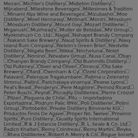
Mezan
Michter's Distillery
Midleton Distillery
Mijnaberd
Milestone Beverages
Millesimes & Tradition
Minami Alps Wine and Beverages
Mizubasho
Moe
Distillery
Moet Hennessy
Molinari
Monin
Mossburn
Mossburn Distillery
Mount Gay
Mozart Distillerie
Mrganush
Muirhead's
Muller de Bebidas
MV Group
Myokoshuzo Co. Ltd.
Nagai
Nahapet Brandy Company
Nakano Sake Brewery
Naud Spirits & Distillery
Navy
Island Rum Company
Nelson's Green Brier
Nestville
Distillery
Niigata Beer
Nikka
Nocheluna
Nolet
Distillery
Nonino
Novabev Group
Nusa Cana
Oban
Ohanyan Brandy Company
Old Bushmills Distillery
Old Pulteney
Oliver and Oliver
Olmeca
Ota Sake
Brewery
Otard
Oxenham & Cy
Ozeki Corporation
Palavani
Palenque Tragalumbare
Palirna u Zeleneho
Stromu
Pallini
Parichskaya vinarnya
Pearse Lyons
Peat's Beast
Penderyn
Pere Magloire
Pernod Ricard
Peter Busch
Peyrat
Piccadily Distilleries
Pierre Croizet
Pilzer
Pisquera de Chile
Pitu – Importadora
Exportadora
Podrum Palic 1896
Poli Distillerie
Polini
Group
Portobello
Private Distillery Bimmerle KG
Productos Finos De Agave
Proper No. Twelve
Proximo
Spirits
Puni Distillery
Quality Spirits International
Limited
R & J Estancia Distillery
R. L. Seale & Co. Ltd
Radico Khaitan
Remy Cointreau
Remy Martin
Reyka
Rhea Distilleries
Robert A. Merry & Co
Rogue Society