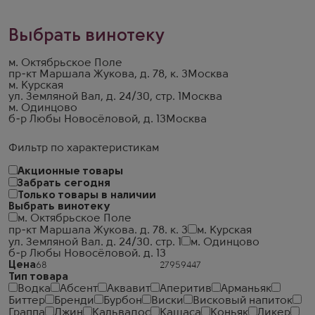
Выбрать винотеку
м. Октябрьское Поле
пр-кт Маршала Жукова, д. 78, к. 3
Москва
м. Курская
ул. Земляной Вал, д. 24/30, стр. 1
Москва
м. Одинцово
б-р Любы Новосёловой, д. 13
Москва
Фильтр по характеристикам
Акционные товары
Забрать сегодня
Только товары в наличии
Выбрать винотеку
м. Октябрьское Поле
пр-кт Маршала Жукова. д. 78. к. 3
м. Курская
ул. Земляной Вал. д. 24/30. стр. 1
м. Одинцово
б-р Любы Новосёловой. д. 13
Цена
Тип товара
Водка
Абсент
Аквавит
Аперитив
Арманьяк
Биттер
Бренди
Бурбон
Виски
Висковый напиток
Граппа
Джин
Кальвадос
Кашаса
Коньяк
Ликер