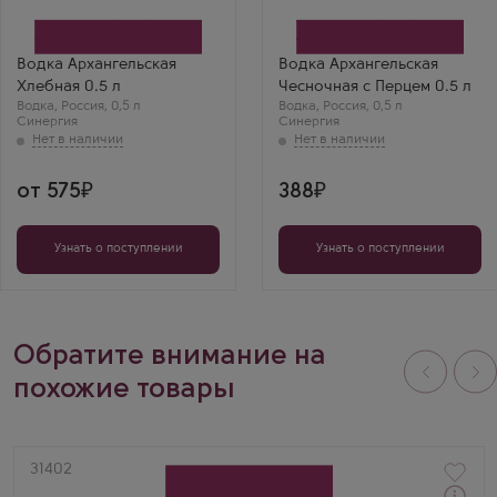
Синергия
Производитель
Бренд
Синергия
Архангельская
Бренд
Валентин К.
Архангельская
Водка Архангельская
Водка Архангельская
Татьяна
Архангельская
Хлебная 0.5 л
Чесночная с Перцем 0.5 л
Хлебная — мой
Чеснок и перец —
Водка
,
Россия
,
0,5 л
Водка
,
Россия
,
0,5 л
фаворит. Аромат
звучит странно, но
Синергия
Синергия
корочки хлеба
на вкус — шедевр!
очень тонкий и
Тёплая, пряная,
приятный, душевная
идеальна для
водка.
зимнего ужина. Все
гости просили
от 575
388
рецепт!
Узнать о поступлении
Узнать о поступлении
Обратите внимание на
похожие товары
Артикул
31402