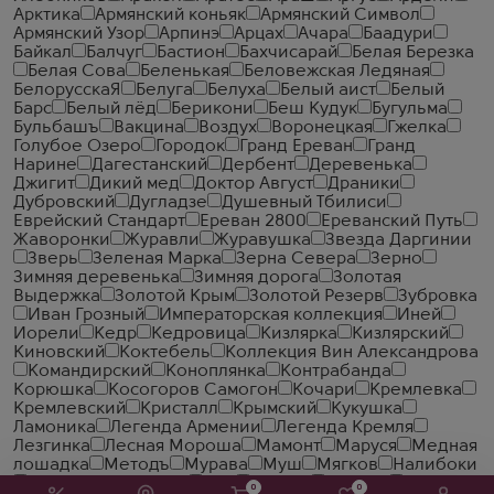
Арктика
Армянский коньяк
Армянский Символ
Армянский Узор
Арпинэ
Арцах
Ачара
Баадури
Байкал
Балчуг
Бастион
Бахчисарай
Белая Березка
Белая Сова
Беленькая
Беловежская Ледяная
БелорусскаЯ
Белуга
Белуха
Белый аист
Белый
Барс
Белый лёд
Берикони
Беш Кудук
Бугульма
Бульбашъ
Вакцина
Воздух
Воронецкая
Гжелка
Голубое Озеро
Городок
Гранд Ереван
Гранд
Нарине
Дагестанский
Дербент
Деревенька
Джигит
Дикий мед
Доктор Август
Драники
Дубровский
Дугладзе
Душевный Тбилиси
Еврейский Стандарт
Ереван 2800
Ереванский Путь
Жаворонки
Журавли
Журавушка
Звезда Даргинии
Зверь
Зеленая Марка
Зерна Севера
Зерно
Зимняя деревенька
Зимняя дорога
Золотая
Выдержка
Золотой Крым
Золотой Резерв
Зубровка
Иван Грозный
Императорская коллекция
Иней
Иорели
Кедр
Кедровица
Кизлярка
Кизлярский
Киновский
Коктебель
Коллекция Вин Александрова
Командирский
Коноплянка
Контрабанда
Корюшка
Косогоров Самогон
Кочари
Кремлевка
Кремлевский
Кристалл
Крымский
Кукушка
Ламоника
Легенда Армении
Легенда Кремля
Лезгинка
Лесная Мороша
Мамонт
Маруся
Медная
лошадка
Методъ
Мурава
Муш
Мягков
Налибоки
Народный Капитал
Ной
Оганян
Онегин
0
0