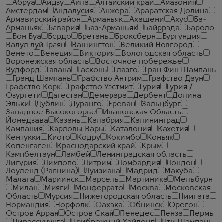
Абруа
Аидзу
Айла
Алтайский край
Амазония
Амстердам
Андалусия
Анжера
Араратская Долина
Армавирский район
Арманьяк
Ахашени
Ахус
Ба-
Арманьяк
Бавария
Баз-Арманьяк
Байррада
Бароло
Бон Буа
Бордо
Бретань
Броксберн
Бургундия
Валул луй Траян
Вашингтон
Великий Новгород
Венето
Венеция
Виктория
Вологодская область
Воронежская область
Восточное побережье
Вудфорд
Гавана
Гасконь
Глазго
Гран Фин Шампань
Гранд Шампань
Графство Антрим
Графство Даун
Графство Корк
Графство Уэстмит
Гурия
Гурия /
Озургети
Дагестан
Демерара
Дербент
Долина
Эльки
Дублин
Дуранго
Ереван
Зальцбург
Западное Высокогорье
Ивановская Область
Йонедзава
Казань
Калабрия
Калининград
Кампания
Карловы Вары
Каталония
Кахетия
Кентукки
Киото
Кодру
Кокимбо
Коньяк
Копенгаген
Краснодарский край
Крым
Кэмпбелтаун
Ламбей
Ленинградская область
Лигурия
Лимпопо
Литрим
Ломбардия
Лондон
Лоуленд (Равнина)
Луизиана
Мадрид
Макуба
Малага
Мариинск
Марсель
Мартиника
Мельбурн
Милан
Мияги
Монферрато
Москва
Московская
Область
Мурсия
Нижегородская область
Ниигата
Нормандия
Норфолк
Оахака
Обнинск
Орегон
Остров Арран
Остров Скай
Пенедес
Пенза
Пермь