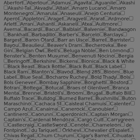
Aberfort
Aberlour
Adamus
Agavita
Aguanile
Akashi
Akashi-Tai
Akvadiv
Altair
Amaro Lucano
Amaro
Montenegro
Amarula
Anaseuli
Anejo Centuria
Aperol
Appleton
Araget
Aragveli
Ararat
Ardmore
Arlett
Arran
Ashanti
Askaneli
Atxa
Aultmore
Averna
Bacardi
Bacur
Balblair
Balvenie
Bandwagon
Bankhall
Barbadillo
Barber's
Barcelo
Barclays
Bargest
Baron Otard
Barr an Uisce
Barrel
Barrister
Bayou
Beaulieu
Beaver's Dram
Becherovka
Bee
Gin
Belgian Owl
Bell's
Beluga Noble
Ben Lomond
Benster's
Benten Musume
Benvenuti Nocino
Bergia
Beringoff
Berkshire
Bickens
Bionica
Black & White
Black Beast
Black Bottle
Black Bull
Black Label
Black Ram
Blanton's
Blavod
Blend 285
Bloom
Blue
Label
Blue Seal
Bocharov Ruchey
Bold Thady
Bols
Bols Genever
Bombay Sapphire
Borghetti
Bosford
Botran
Bottega
Botucal
Braes of Glenlivet
Branca
Menta
Brenne
Bristoll's
Broom
Brugal
Buffalo Bill
Buffalo Trace
Bulldog
Burned Barrel
Bushmills
Buton
Maraschino
Cachaca 51
Caisteal Chamuis
Calenter
Campo Azul
Canaima
Canerock
Canoubier
Cantinero
Caorunn
Caperdonich
Captain Morgan
Captain's
Cardenal Mendoza
Cargo Cult
Carrygreen
Castlecraig
CastleSword
Cenote
Chameleon
de
Fontpinot
du Tariquet
Orkhevi
Chevalier d'Espalet
Chivas Regal
Chum Churum
Cigar's Barrel
Cihuatan