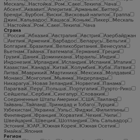
Мескаль
Настойка
Ром
Саке
Текила
Чача
Абсент
Аквавит
Аперитив
Арманьяк
Биттер
Бренди
Бурбон
Виски
Висковый напиток
Граппа
Джин
Кальвадос
Кашаса
Коньяк
Ликер
Мескаль
Настойка
Ром
Саке
Текила
Чача
Страна
Россия
Абхазия
Австралия
Австрия
Азербайджан
Англия
Армения
Барбадос
Беларусь
Бельгия
Болгария
Бразилия
Великобритания
Венесуэла
Вьетнам
Гайана
Гватемала
Германия
Греция
Грузия
Дания
Доминикана
Израиль
Индия
Индонезия
Ирландия
Исландия
Испания
Италия
Казахстан
Канада
Китай
Колумбия
Куба
Латвия
Литва
Маврикий
Мартиника
Мексика
Молдавия
Монако
Монголия
Мьянма
Нидерланды
Никарагуа
Новая Зеландия
Норвегия
Панама
Парагвай
Перу
Польша
Португалия
Пуэрто-Рико
Сейшелы
Сербия
Сингапур
Словакия
Соединенные Штаты Америки
США
Таиланд
Тайвань
Тайланд
Тринидад и Тобаго
Турция
Узбекистан
Украина
Уэльс
Фиджи
Филиппины
Финляндия
Франция
Хорватия
Чехия
Чили
Швейцария
Швеция
Шотландия
Эль Сальвадор
Эстония
ЮАР
Южная Корея
Южная Осетия
Ямайка
Япония
Регион