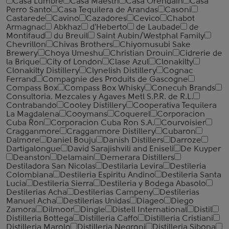
Casa Lumbre
Casa Maestri
Casa Orendain
Casa
Perro Santo
Casa Tequilera de Arandas
Casoni
Castarede
Cavino
Cazadores
Cevico
Chabot
Armagnac
Abkhaz
d'Heberto
de Laubade
de
Montifaud
du Breuil
Saint Aubin/Westphal Family
Chevrillon
Chivas Brothers
Chiyomusubi Sake
Brewery
Choya Umeshu
Christian Drouin
Cidrerie de
la Brique
City of London
Clase Azul
Clonakilty
Clonakilty Distillery
Clynelish Distillery
Cognac
Ferrand
Compagnie des Produits de Gascogne
Compass Box
Compass Box Whisky
Conecuh Brands
Consultoria. Mezcales y Agaves Metl S.P.R. de R.L.
Contrabando
Cooley Distillery
Cooperativa Tequilera
La Magdalena
Cooymans
Coquerel
Corporacion
Cuba Ron
Corporacion Cuba Ron S.A.
Courvoisier
Cragganmore
Cragganmore Distillery
Cubaron
Dalmore
Daniel Bouju
Danish Distillers
Darroze
Dartigalongue
David Sarajishvili and Eniseli
De Kuyper
Deanston
Delamain
Demerara Distillers
Destiladora San Nicolas
Destilaria Levira
Destileria
Colombiana
Destileria Espiritu Andino
Destileria Santa
Lucia
Destileria Sierra
Destileria y Bodega Abasolo
Destilerias Acha
Destilerias Campeny
Destilerias
Manuel Acha
Destilerias Unidas
Diageo
Diego
Zamora
Dilmoor
Dingle
Distell International
Distil
Distilleria Bottega
Distilleria Caffo
Distilleria Cristiani
Distilleria Marolo
Distilleria Negroni
Distilleria Sibona