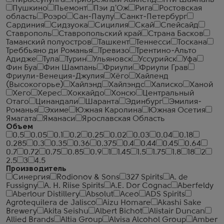
Пирассунунга
Прибрежный Хайленд
Пти Шампань
Пушкино
Пьемонт
Пэи д'Ож
Рига
Ростовская
область
Роэро
Сан-Паулу
Санкт-Петербург
Сардиния
Сидзуока
Сицилия
Скай
Спейсайд
Ставрополь
Ставропольский край
Страна Басков
Таманский полуостров
Ташкент
Теннесси
Тоскана
Треббьяно ди Романья
Тревизо
Трентино-Альто
Адидже
Тула
Турин
Ульяновск
Уссурийск
Уфа
Фин Буа
Фин Шампань
Фриули
Фриули Грав
Фриули-Венеция-Джулия
Хёго
Хайленд
(Высокогорье)
Хайлэнд
Хайлэндс
Халиско
Ханой
Хего
Херес
Хоккайдо
Хонсю
Центральный
Отаго
Цинандали
Шаранта
Эдинбург
Эмилия-
Романья
Эхиме
Южная Каролина
Южная Осетия
Ямагата
Яманаси
Ярославская Область
Объем
0.5
0.05
0.1
0.2
0.25
0.02
0.03
0.04
0.18
0.285
0.3
0.35
0.36
0.375
0.4
0.44
0.45
0.64
0.7
0.72
0.75
0.85
0.9
1
1.45
1.5
1.75
1.8
18
2
2.5
3
4.5
Производитель
Синергия
Rodionov & Sons
327 Spirits
A. de
Fussigny
A. H. Riise Spirits
A.E. Dor Cognac
Aberfeldy
Aberlour Distillery
Absolut
Aceo
ADS Spirits
Agrotequilera de Jalisco
Aizu Homare
Akashi Sake
Brewery
Akita Seishu
Albert Bichot
Alistair Duncan
Allied Brands
Altia Group
Alvisa Alcohol Group
Amber