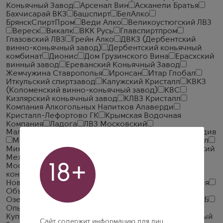
Коньячный Завод
Арсенал Вин
Асканели Братья
Бахчисарай ВКЗ
Башспирт
БелАлко
БрянскСпиртПром
Веди Алко
Великоустюгский ЛВЗ
Вереск
Викалк
ВКК Русь
Главспиртпром
Глазовский ЛВЗ
Грейн Алко
ДВКЗ (Дербентский
винно-коньячный завод)
Дербентский коньячный
комбинат
Дионис
Дом Грузинского Вина
Ерасхский
винный завод
Ереванский Коньячный Завод
Жемчужина Ставрополья
Иронсан
Итар Глобал
Иткульский спиртзавод
Калужский Кристалл
КВКЗ
(Коломенский винно-коньячный завод)
КВС
Кизлярский коньячный завод
КЛВЗ Кристалл
Компания Алкогольных Напитков Алаверди
Кристалл-Лефортово ГК
Крымская Водочная
Компания
Ладога
ЛВЗ Московский
Малиновщизненский Спиртоводочный Завод Аквадив
Мердзаванский коньячный завод
Минск Кристалл
Минский завод виноградных вин
ММВЗ (Московский
Межреспубликанский Винодельческий Завод)
18+
Московский завод Кристалл
Мргашен Винно-
коньячный завод
Национал Алко
Нива
Новокубанское
Объединенная Водочная Компания
Объединенные Пензенские Водочные Заводы
Озерский спиртоводочный завод (ОСВЗ)
ООО ССБ
Опытный завод НИВА
Первомайский
Первый
Купажный Завод
Пермалко
Прошянский Коньячный
Сайт содержит информацию для лиц