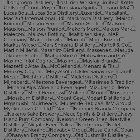
Longmorn Distillery
Lost Irish Whiskey Limited
Lotte
Chilsung
Louis Royer
Louisiana Spirits
Lucano 1894
Lucas Bols
Lucas Bols Distillery
Luxardo
Macallan
MacDuff International Ltd
Mackmyra Distillery
Maison
Boinaud
Maison Ferrand
Maison Gautier
Maison
Mauxion
Maison Prunier
Maker's Mark
Makers Mark
Malecon
Mallows Bottling
Malt'b Whiskey
MAP
Company
Marancheville
Marcati
Marie Brizard
Markus Wieser
Mars Shinshu Distillery
Martell & Co
Martin Miller's
Masahiro Distillery
Massenez
Masuda
Tokubee Shoten
Matsui Shuzo
Matusalem and Co
Maxime Trijol Cognac
Maximus
Mayfair Brands
Mazzetti d'Altavilla
McClelland's
Menard & Fils
Meukow Cognac
Mey Alkollu Ickiler Sanayii ve Ticaret
Mezan
Michter's Distillery
Midleton Distillery
Mijnaberd
Milestone Beverages
Millesimes & Tradition
Minami Alps Wine and Beverages
Mizubasho
Moe
Distillery
Moet Hennessy
Molinari
Monin
Mossburn
Mossburn Distillery
Mount Gay
Mozart Distillerie
Mrganush
Muirhead's
Muller de Bebidas
MV Group
Myokoshuzo Co. Ltd.
Nagai
Nahapet Brandy Company
Nakano Sake Brewery
Naud Spirits & Distillery
Navy
Island Rum Company
Nelson's Green Brier
Nestville
Distillery
Niigata Beer
Nikka
Nocheluna
Nolet
Distillery
Nonino
Novabev Group
Nusa Cana
Oban
Ohanyan Brandy Company
Old Bushmills Distillery