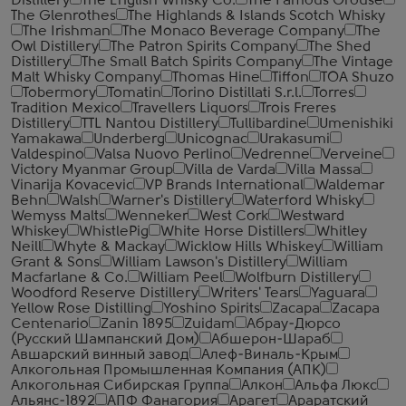
Distillery
The English Whisky Co.
The Famous Grouse
The Glenrothes
The Highlands & Islands Scotch Whisky
The Irishman
The Monaco Beverage Company
The
Owl Distillery
The Patron Spirits Company
The Shed
Distillery
The Small Batch Spirits Company
The Vintage
Malt Whisky Company
Thomas Hine
Tiffon
TOA Shuzo
Tobermory
Tomatin
Torino Distillati S.r.l.
Torres
Tradition Mexico
Travellers Liquors
Trois Freres
Distillery
TTL Nantou Distillery
Tullibardine
Umenishiki
Yamakawa
Underberg
Unicognac
Urakasumi
Valdespino
Valsa Nuovo Perlino
Vedrenne
Verveine
Victory Myanmar Group
Villa de Varda
Villa Massa
Vinarija Kovacevic
VP Brands International
Waldemar
Behn
Walsh
Warner's Distillery
Waterford Whisky
Wemyss Malts
Wenneker
West Cork
Westward
Whiskey
WhistlePig
White Horse Distillers
Whitley
Neill
Whyte & Mackay
Wicklow Hills Whiskey
William
Grant & Sons
William Lawson's Distillery
William
Macfarlane & Co.
William Peel
Wolfburn Distillery
Woodford Reserve Distillery
Writers' Tears
Yaguara
Yellow Rose Distilling
Yoshino Spirits
Zacapa
Zacapa
Centenario
Zanin 1895
Zuidam
Абрау-Дюрсо
(Русский Шампанский Дом)
Абшерон-Шараб
Авшарский винный завод
Алеф-Виналь-Крым
Алкогольная Промышленная Компания (АПК)
Алкогольная Сибирская Группа
Алкон
Альфа Люкс
Альянс-1892
АПФ Фанагория
Арагет
Араратский