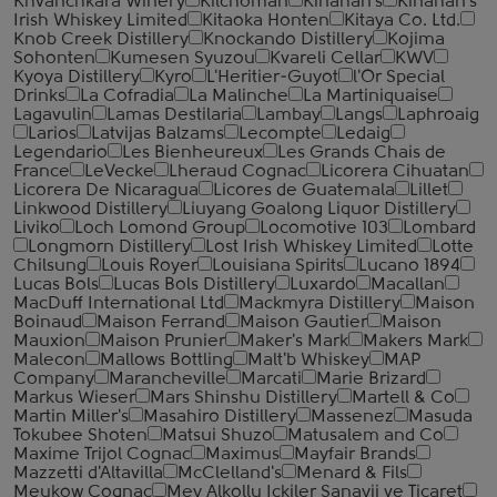
Khvanchkara Winery
Kilchoman
Kinahan's
Kinahan's
Irish Whiskey Limited
Kitaoka Honten
Kitaya Co. Ltd.
Knob Creek Distillery
Knockando Distillery
Kojima
Sohonten
Kumesen Syuzou
Kvareli Cellar
KWV
Kyoya Distillery
Kyro
L'Heritier-Guyot
l'Or Special
Drinks
La Cofradia
La Malinche
La Martiniquaise
Lagavulin
Lamas Destilaria
Lambay
Langs
Laphroaig
Larios
Latvijas Balzams
Lecompte
Ledaig
Legendario
Les Bienheureux
Les Grands Chais de
France
LeVecke
Lheraud Cognac
Licorera Cihuatan
Licorera De Nicaragua
Licores de Guatemala
Lillet
Linkwood Distillery
Liuyang Goalong Liquor Distillery
Liviko
Loch Lomond Group
Locomotive 103
Lombard
Longmorn Distillery
Lost Irish Whiskey Limited
Lotte
Chilsung
Louis Royer
Louisiana Spirits
Lucano 1894
Lucas Bols
Lucas Bols Distillery
Luxardo
Macallan
MacDuff International Ltd
Mackmyra Distillery
Maison
Boinaud
Maison Ferrand
Maison Gautier
Maison
Mauxion
Maison Prunier
Maker's Mark
Makers Mark
Malecon
Mallows Bottling
Malt'b Whiskey
MAP
Company
Marancheville
Marcati
Marie Brizard
Markus Wieser
Mars Shinshu Distillery
Martell & Co
Martin Miller's
Masahiro Distillery
Massenez
Masuda
Tokubee Shoten
Matsui Shuzo
Matusalem and Co
Maxime Trijol Cognac
Maximus
Mayfair Brands
Mazzetti d'Altavilla
McClelland's
Menard & Fils
Meukow Cognac
Mey Alkollu Ickiler Sanayii ve Ticaret