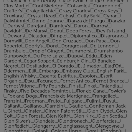
Cladach
Clan Denny
Clase Azul
Claude Chatelier
Clos Martin
Cool Skeleton
Cotswolds
Couronnier
Crafter's
Craigellachie
Crazy Charley
Cross Keys
Cruxland
Crystal Head
Cubay
Cutty Sark
Cynar
Dalwhinnie
Dame Jeanne
Danza del Fuego
Danzka
Darby's
Darejani
Darnley's
Daron
Darrow
Davidoff
De Marsy
Deau
Deep Forest
Devil's Island
Dewar's
Dictador
Dimple
Diplomatico
Disaronno
Domwill
Don Angel
Don Cruzado
Don Papa
Don
Roberto
Doorly's
Dora
Doragrossa
Dr. Lennon
Drambuie
Drop of Ginger
Drummers
Drumshanbo
Gunpowder
Du Pere Laize
Dupuy
Eddu
Eden
Garden
Edgar Sopper
Edinburgh Gin
El Bandido
Negro
El Destilador
El Dorado
El Jimador
Elad'Or
Eldermen
Elit
Embargo
Embassy Club
English Park
English Whisky
Espanta Espiritus
Espolon
Esprit
Organic
Etsu
Facundo
Fernet Antico
Fernet Branca
Fernet Vittone
Fifty Pounds
Finist
Finka
Finlandia
Finsky
Five Decades Tomintoul
Flor de Cana
Fowler's
Fox and Dogs
Francois de Martignac
Frangelico
Franzini
Freeman
Fruto
Fujigane
Fujimi
Fuyu
Gallant
Galliano
Gambini
Gautier
Gentleman Jack
Gineti
Ginster
Girvan Patent Still
Glen Clyde
Glen
Colt
Glen Forest
Glen Keith
Glen Kirk
Glen Scotia
Glen Silver's
Glendale
Glendronach
Glenfarclas
Glenfiddich
Glengarry
Glenglassaugh
Glengoyne
Glenrothes
Golani
Golden Horse
Goral
Gordon's