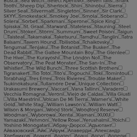
Busca
Sea Witch
Select Aperitivo
Seven Tails
Shark
Tooth
Sheep Dip
Sherlock
Shin
Shinobu
Sierra
Silver Seal
Silvermalt
Singleton
Sinner
Sir Clark
SKYY
Smokestack
Smokey Joe
Smola
Soberano
Solera
Sorbet
Sparkman
Sperone
Spice King
Spisska
St. Graal
Starward
Stateless
Stauning
Steel
Drum
Stoker
Storm
Summum
Sweet Poison
Taigun
Taisteal
Takamaka
Taketsuru
Tamdhu
Tanglin
Tatra
Balsam
Tavern Hound
Tbilisoba
Tchaikovsky
Tengumai
Tenjaku
The Botanist
The Busker
The
Dead Rabbit
The Galtee Mountain Boy
The Glenlee
The Hive
The Kurayoshi
The London №1
The
Observatory
The Peat Monster
The San-In
The
Whistler
The Wild Bunch
Three Scottish Brothers
Tigranakert
Tio Toto
Tito's
Togouchi
Toki
Tomintoul
Torabhaig
Tres Erres
Trois Rivieres
Trouble Maker
Tsukinokatsura
Tullamore Dew
Unique Collection
Urakasumi Brewery
Vaccari
Vana Tallinn
Varadero
Vecchia Romagna
Veroni
Viejo de Caldas
Villa Giusti
Villa Maestrini
Volcan De Mi Tierra
Warner's
White
Gold
White Stag
William Lawson's
William Watt
Wilson & Morgan
Wood Stork
Woodford Reserve
Woodman
Wyborowa
Xenta
Xiaman
XUXU
Yamazaki
Yehmon
Yellow Rose
Yerushalmi
Yoichi
Yoshino Monogatari
Абрау-Дюрсо
Адъютант
Айвазовский
Айк
Айрум
Алаверди
Александр
Хлебников
Аракел
Аратес
Араш
Аргус
Ардели