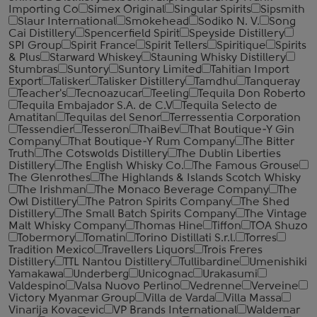
Importing Co
Simex Original
Singular Spirits
Sipsmith
Slaur International
Smokehead
Sodiko N. V.
Song
Cai Distillery
Spencerfield Spirit
Speyside Distillery
SPI Group
Spirit France
Spirit Tellers
Spiritique
Spirits
& Plus
Starward Whiskey
Stauning Whisky Distillery
Stumbras
Suntory
Suntory Limited
Tahitian Import
Export
Talisker
Talisker Distillery
Tamdhu
Tanqueray
Teacher's
Tecnoazucar
Teeling
Tequila Don Roberto
Tequila Embajador S.A. de C.V
Tequila Selecto de
Amatitan
Tequilas del Senor
Terressentia Corporation
Tessendier
Tesseron
ThaiBev
That Boutique-Y Gin
Company
That Boutique-Y Rum Company
The Bitter
Truth
The Cotswolds Distillery
The Dublin Liberties
Distillery
The English Whisky Co.
The Famous Grouse
The Glenrothes
The Highlands & Islands Scotch Whisky
The Irishman
The Monaco Beverage Company
The
Owl Distillery
The Patron Spirits Company
The Shed
Distillery
The Small Batch Spirits Company
The Vintage
Malt Whisky Company
Thomas Hine
Tiffon
TOA Shuzo
Tobermory
Tomatin
Torino Distillati S.r.l.
Torres
Tradition Mexico
Travellers Liquors
Trois Freres
Distillery
TTL Nantou Distillery
Tullibardine
Umenishiki
Yamakawa
Underberg
Unicognac
Urakasumi
Valdespino
Valsa Nuovo Perlino
Vedrenne
Verveine
Victory Myanmar Group
Villa de Varda
Villa Massa
Vinarija Kovacevic
VP Brands International
Waldemar