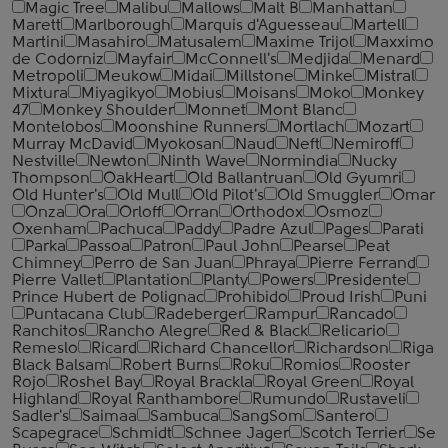
Magic Tree
Malibu
Mallows
Malt B
Manhattan
Marett
Marlborough
Marquis d'Aguesseau
Martell
Martini
Masahiro
Matusalem
Maxime Trijol
Maxximo
de Codorniz
Mayfair
McConnell's
Medjida
Menard
Metropoli
Meukow
Midai
Millstone
Minke
Mistral
Mixtura
Miyagikyo
Mobius
Moisans
Moko
Monkey
47
Monkey Shoulder
Monnet
Mont Blanc
Montelobos
Moonshine Runners
Mortlach
Mozart
Murray McDavid
Myokosan
Naud
Neft
Nemiroff
Nestville
Newton
Ninth Wave
Normindia
Nucky
Thompson
OakHeart
Old Ballantruan
Old Gyumri
Old Hunter's
Old Mull
Old Pilot's
Old Smuggler
Omar
Onza
Ora
Orloff
Orran
Orthodox
Osmoz
Oxenham
Pachuca
Paddy
Padre Azul
Pages
Parati
Parka
Passoa
Patron
Paul John
Pearse
Peat
Chimney
Perro de San Juan
Phraya
Pierre Ferrand
Pierre Vallet
Plantation
Planty
Powers
Presidente
Prince Hubert de Polignac
Prohibido
Proud Irish
Puni
Puntacana Club
Radeberger
Rampur
Rancado
Ranchitos
Rancho Alegre
Red & Black
Relicario
Remeslo
Ricard
Richard Chancellor
Richardson
Riga
Black Balsam
Robert Burns
Roku
Romios
Rooster
Rojo
Roshel Bay
Royal Brackla
Royal Green
Royal
Highland
Royal Ranthambore
Rumundo
Rustaveli
Sadler's
Saimaa
Sambuca
SangSom
Santero
Scapegrace
Schmidt
Schnee Jager
Scotch Terrier
Se