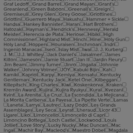
Graf Ledoff
Grand Barrel
Grand Mayan
Grant's
Greanlend
Green Baboon
Greenall's
Greign
Gremiseuli
Grey Glen
Grey Goose
Griottines
Griottini
Guerrero Maya
Hakushu
Hammer + Sickle
Handsa
Hankey Bannister
Haran
Hart Brothers
Hatozaki
Hayman's
Hendrick's
Hennessy
Herald
Meister
Herencia de Plata
Heriose
Hibiki
High
Commissioner
Highland Mist
Hinch
Hine
Holy Gun
Holy Land
Hoppers
Houraisen
Inchmoan
Indri
Ingenio Manacas
Iseo
Islay Mist
Iwai
J. J. Kurberg
J. M.
J.J. Whitley
Jack Daniel's
Jaisalmer
James
Kilton
Jameson
Jamie Stuart
Jan II
Jardin Fleury
Jim Beam
Jimmy Turner
Jinro
Jogaila
Johnnie
Walker
Johnny Volmer
JOY
Kabuki Bijin
Kah
Kamiki
Kapriol
Karpy
Kemlya
Kensatu
Kentucky
Gentleman
Kentucky Jack
Ketel One
Kilbeggan
Killepitsch
King Charles
Kiwi
Koskenkorva
Kraken
Kremlin Award
Kujira
Kujira Ryukyu
Kurai
Kvezani
Kvint
La Arenita
La Cruz
La Escondida
La Mejicana
La Morita Caribena
La Pavesa
La Pipette Verte
Lamas
Laneta
Larrys
Lautrec
Lazy Dodo
Les Grands
Assemblages
Ley Seca
Leyrat
Lheraud
Licor 43
Ligare
Liko
Limoncello
Limoncello di Capri
Limoncino Bottega
Loch Castle
Lockwood
Louis
Jolliet
Love Story
Lucky Nucky
Mac Duncan
Mac
Ingal
Machir Bay
Macleod's
Maestro Dobel
Magdala