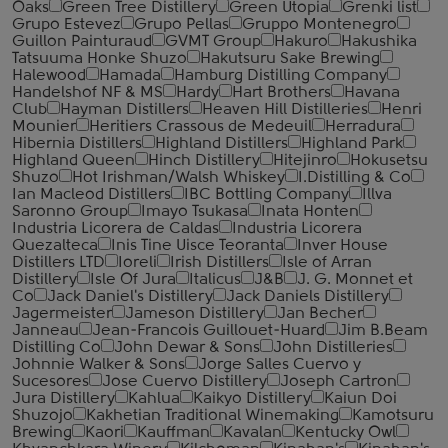
Oaks
Green Tree Distillery
Green Utopia
Grenki list
Grupo Estevez
Grupo Pellas
Gruppo Montenegro
Guillon Painturaud
GVMT Group
Hakuro
Hakushika
Tatsuuma Honke Shuzo
Hakutsuru Sake Brewing
Halewood
Hamada
Hamburg Distilling Company
Handelshof NF & MS
Hardy
Hart Brothers
Havana
Club
Hayman Distillers
Heaven Hill Distilleries
Henri
Mounier
Heritiers Crassous de Medeuil
Herradura
Hibernia Distillers
Highland Distillers
Highland Park
Highland Queen
Hinch Distillery
Hitejinro
Hokusetsu
Shuzo
Hot Irishman/Walsh Whiskey
I.Distilling & Co
Ian Macleod Distillers
IBC Bottling Company
Illva
Saronno Group
Imayo Tsukasa
Inata Honten
Industria Licorera de Caldas
Industria Licorera
Quezalteca
Inis Tine Uisce Teoranta
Inver House
Distillers LTD
Ioreli
Irish Distillers
Isle of Arran
Distillery
Isle Of Jura
Italicus
J&B
J. G. Monnet et
Co
Jack Daniel's Distillery
Jack Daniels Distillery
Jagermeister
Jameson Distillery
Jan Becher
Janneau
Jean-Francois Guillouet-Huard
Jim B.Beam
Distilling Co
John Dewar & Sons
John Distilleries
Johnnie Walker & Sons
Jorge Salles Cuervo y
Sucesores
Jose Cuervo Distillery
Joseph Cartron
Jura Distillery
Kahlua
Kaikyo Distillery
Kaiun Doi
Shuzojo
Kakhetian Traditional Winemaking
Kamotsuru
Brewing
Kaori
Kauffman
Kavalan
Kentucky Owl