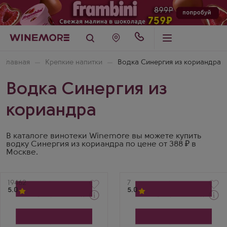
Главная
Крепкие напитки
Водка Синергия из кориандра
Водка Синергия из
кориандра
В каталоге винотеки Winemore вы можете купить
водку Синергия из кориандра по цене от 388 ₽ в
Москве.
Артикул
19462
Артикул
7
5.0
5.0
Водка
Водка
Arkhangelskaya Khlebnaja
Arkhangelskaya
Производитель
Chesnochnaja s Percem