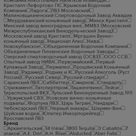
Компания Алкогольных Напитков Алаверди
Кристалл-Лефортово ГК
Крымская Водочная
Компания
Ладога
ЛВЗ Московский
Малиновщизненский Спиртоводочный Завод Аквадив
Мердзаванский коньячный завод
Минск Кристалл
Минский завод виноградных вин
ММВЗ (Московский
Межреспубликанский Винодельческий Завод)
Московский завод Кристалл
Мргашен Винно-
коньячный завод
Национал Алко
Нива
Новокубанское
Объединенная Водочная Компания
Объединенные Пензенские Водочные Заводы
Озерский спиртоводочный завод (ОСВЗ)
ООО ССБ
Опытный завод НИВА
Первомайский
Первый
Купажный Завод
Пермалко
Прошянский Коньячный
Завод
Радамир
Родник и К
Русский Алкоголь (Руст
Россия)
Русский Север
Русский стандарт
Саранский ЛВЗ
Сиббиттер
Смирнов
Стандартъ
Стрижамент
Татспиртпром
Ташкентвино
Тейси
Тираспольский ВКЗ
Тульский Винокуренный Завод 1911
Уржумский СВЗ
Усовские винно-коньячные
подвалы
Фортуна ЛВЗ
Царь Тигран
Чандари
Чебоксарский ЛВЗ
Черный знахарь
Шаумян-Вин
Шуйская водка
Юпитер Инкорпорейтед
Ярославский ЛВЗ
Бренд
Архангельская
14 Inkas
1800 Tequila
3 Caballos
7
злаков
A.E. Dor
A.H. Riise
Abducted
Aber Falls