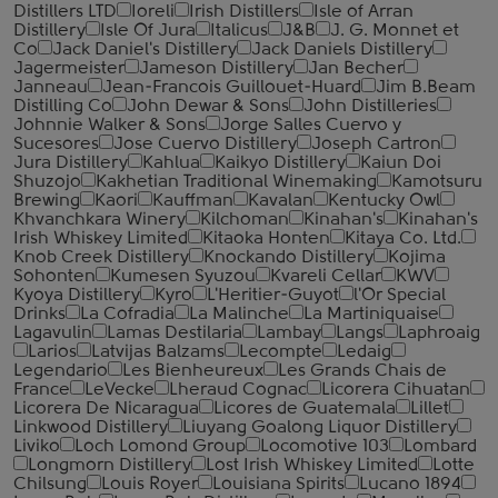
Distillers LTD
Ioreli
Irish Distillers
Isle of Arran
Distillery
Isle Of Jura
Italicus
J&B
J. G. Monnet et
Co
Jack Daniel's Distillery
Jack Daniels Distillery
Jagermeister
Jameson Distillery
Jan Becher
Janneau
Jean-Francois Guillouet-Huard
Jim B.Beam
Distilling Co
John Dewar & Sons
John Distilleries
Johnnie Walker & Sons
Jorge Salles Cuervo y
Sucesores
Jose Cuervo Distillery
Joseph Cartron
Jura Distillery
Kahlua
Kaikyo Distillery
Kaiun Doi
Shuzojo
Kakhetian Traditional Winemaking
Kamotsuru
Brewing
Kaori
Kauffman
Kavalan
Kentucky Owl
Khvanchkara Winery
Kilchoman
Kinahan's
Kinahan's
Irish Whiskey Limited
Kitaoka Honten
Kitaya Co. Ltd.
Knob Creek Distillery
Knockando Distillery
Kojima
Sohonten
Kumesen Syuzou
Kvareli Cellar
KWV
Kyoya Distillery
Kyro
L'Heritier-Guyot
l'Or Special
Drinks
La Cofradia
La Malinche
La Martiniquaise
Lagavulin
Lamas Destilaria
Lambay
Langs
Laphroaig
Larios
Latvijas Balzams
Lecompte
Ledaig
Legendario
Les Bienheureux
Les Grands Chais de
France
LeVecke
Lheraud Cognac
Licorera Cihuatan
Licorera De Nicaragua
Licores de Guatemala
Lillet
Linkwood Distillery
Liuyang Goalong Liquor Distillery
Liviko
Loch Lomond Group
Locomotive 103
Lombard
Longmorn Distillery
Lost Irish Whiskey Limited
Lotte
Chilsung
Louis Royer
Louisiana Spirits
Lucano 1894