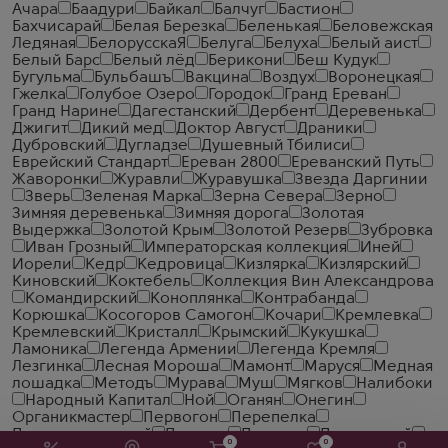
Ачара
Баадури
Байкал
Балчуг
Бастион
Бахчисарай
Белая Березка
Беленькая
Беловежская
Ледяная
БелорусскаЯ
Белуга
Белуха
Белый аист
Белый Барс
Белый лёд
Берикони
Беш Кудук
Бугульма
Бульбашъ
Вакцина
Воздух
Воронецкая
Гжелка
Голубое Озеро
Городок
Гранд Ереван
Гранд Нарине
Дагестанский
Дербент
Деревенька
Джигит
Дикий мед
Доктор Август
Драники
Дубровский
Дугладзе
Душевный Тбилиси
Еврейский Стандарт
Ереван 2800
Ереванский Путь
Жаворонки
Журавли
Журавушка
Звезда Даргинии
Зверь
Зеленая Марка
Зерна Севера
Зерно
Зимняя деревенька
Зимняя дорога
Золотая
Выдержка
Золотой Крым
Золотой Резерв
Зубровка
Иван Грозный
Императорская коллекция
Иней
Иорели
Кедр
Кедровица
Кизлярка
Кизлярский
Киновский
Коктебель
Коллекция Вин Александрова
Командирский
Коноплянка
Контрабанда
Корюшка
Косогоров Самогон
Кочари
Кремлевка
Кремлевский
Кристалл
Крымский
Кукушка
Ламоника
Легенда Армении
Легенда Кремля
Лезгинка
Лесная Мороша
Мамонт
Маруся
Медная
лошадка
Методъ
Мурава
Муш
Мягков
Налибоки
Народный Капитал
Ной
Оганян
Онегин
Органикмастер
Первогон
Перепелка
Поздравительный
Полугар
Престиж
Прикамский
0
0