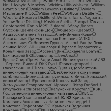
Whiskey
WhistlePig
White Horse Distillers
Whitley
Neill
Whyte & Mackay
Wicklow Hills Whiskey
William
Grant & Sons
William Lawson's Distillery
William
Macfarlane & Co.
William Peel
Wolfburn Distillery
Woodford Reserve Distillery
Writers' Tears
Yaguara
Yellow Rose Distilling
Yoshino Spirits
Zacapa
Zacapa
Centenario
Zanin 1895
Zuidam
Абрау-Дюрсо
(Русский Шампанский Дом)
Абшерон-Шараб
Авшарский винный завод
Алеф-Виналь-Крым
Алкогольная Промышленная Компания (АПК)
Алкогольная Сибирская Группа
Алкон
Альфа Люкс
Альянс-1892
АПФ Фанагория
Арагет
Араратский
Коньячный Завод
Арсенал Вин
Асканели Братья
Бахчисарай ВКЗ
Башспирт
БелАлко
БрянскСпиртПром
Веди Алко
Великоустюгский ЛВЗ
Вереск
Викалк
ВКК Русь
Главспиртпром
Глазовский ЛВЗ
Грейн Алко
ДВКЗ (Дербентский
винно-коньячный завод)
Дербентский коньячный
комбинат
Дионис
Дом Грузинского Вина
Ерасхский
винный завод
Ереванский Коньячный Завод
Жемчужина Ставрополья
Иронсан
Итар Глобал
Иткульский спиртзавод
Калужский Кристалл
КВКЗ
(Коломенский винно-коньячный завод)
КВС
Кизлярский коньячный завод
КЛВЗ Кристалл
Компания Алкогольных Напитков Алаверди
Кристалл-Лефортово ГК
Крымская Водочная
Компания
Ладога
ЛВЗ Московский