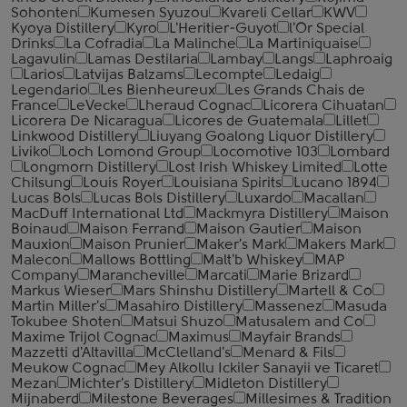
Sohonten
Kumesen Syuzou
Kvareli Cellar
KWV
Kyoya Distillery
Kyro
L'Heritier-Guyot
l'Or Special
Drinks
La Cofradia
La Malinche
La Martiniquaise
Lagavulin
Lamas Destilaria
Lambay
Langs
Laphroaig
Larios
Latvijas Balzams
Lecompte
Ledaig
Legendario
Les Bienheureux
Les Grands Chais de
France
LeVecke
Lheraud Cognac
Licorera Cihuatan
Licorera De Nicaragua
Licores de Guatemala
Lillet
Linkwood Distillery
Liuyang Goalong Liquor Distillery
Liviko
Loch Lomond Group
Locomotive 103
Lombard
Longmorn Distillery
Lost Irish Whiskey Limited
Lotte
Chilsung
Louis Royer
Louisiana Spirits
Lucano 1894
Lucas Bols
Lucas Bols Distillery
Luxardo
Macallan
MacDuff International Ltd
Mackmyra Distillery
Maison
Boinaud
Maison Ferrand
Maison Gautier
Maison
Mauxion
Maison Prunier
Maker's Mark
Makers Mark
Malecon
Mallows Bottling
Malt'b Whiskey
MAP
Company
Marancheville
Marcati
Marie Brizard
Markus Wieser
Mars Shinshu Distillery
Martell & Co
Martin Miller's
Masahiro Distillery
Massenez
Masuda
Tokubee Shoten
Matsui Shuzo
Matusalem and Co
Maxime Trijol Cognac
Maximus
Mayfair Brands
Mazzetti d'Altavilla
McClelland's
Menard & Fils
Meukow Cognac
Mey Alkollu Ickiler Sanayii ve Ticaret
Mezan
Michter's Distillery
Midleton Distillery
Mijnaberd
Milestone Beverages
Millesimes & Tradition