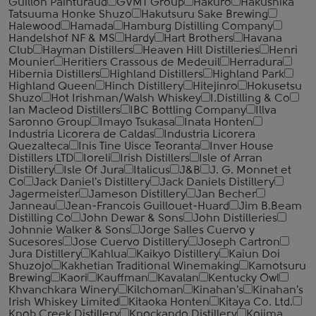
Guillon Painturaud
GVMT Group
Hakuro
Hakushika
Tatsuuma Honke Shuzo
Hakutsuru Sake Brewing
Halewood
Hamada
Hamburg Distilling Company
Handelshof NF & MS
Hardy
Hart Brothers
Havana
Club
Hayman Distillers
Heaven Hill Distilleries
Henri
Mounier
Heritiers Crassous de Medeuil
Herradura
Hibernia Distillers
Highland Distillers
Highland Park
Highland Queen
Hinch Distillery
Hitejinro
Hokusetsu
Shuzo
Hot Irishman/Walsh Whiskey
I.Distilling & Co
Ian Macleod Distillers
IBC Bottling Company
Illva
Saronno Group
Imayo Tsukasa
Inata Honten
Industria Licorera de Caldas
Industria Licorera
Quezalteca
Inis Tine Uisce Teoranta
Inver House
Distillers LTD
Ioreli
Irish Distillers
Isle of Arran
Distillery
Isle Of Jura
Italicus
J&B
J. G. Monnet et
Co
Jack Daniel's Distillery
Jack Daniels Distillery
Jagermeister
Jameson Distillery
Jan Becher
Janneau
Jean-Francois Guillouet-Huard
Jim B.Beam
Distilling Co
John Dewar & Sons
John Distilleries
Johnnie Walker & Sons
Jorge Salles Cuervo y
Sucesores
Jose Cuervo Distillery
Joseph Cartron
Jura Distillery
Kahlua
Kaikyo Distillery
Kaiun Doi
Shuzojo
Kakhetian Traditional Winemaking
Kamotsuru
Brewing
Kaori
Kauffman
Kavalan
Kentucky Owl
Khvanchkara Winery
Kilchoman
Kinahan's
Kinahan's
Irish Whiskey Limited
Kitaoka Honten
Kitaya Co. Ltd.
Knob Creek Distillery
Knockando Distillery
Kojima