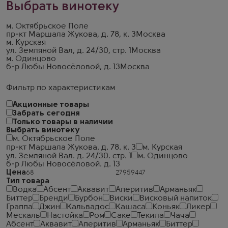
Выбрать винотеку
м. Октябрьское Поле
пр-кт Маршала Жукова, д. 78, к. 3
Москва
м. Курская
ул. Земляной Вал, д. 24/30, стр. 1
Москва
м. Одинцово
б-р Любы Новосёловой, д. 13
Москва
Фильтр по характеристикам
Акционные товары
Забрать сегодня
Только товары в наличии
Выбрать винотеку
м. Октябрьское Поле
пр-кт Маршала Жукова. д. 78. к. 3
м. Курская
ул. Земляной Вал. д. 24/30. стр. 1
м. Одинцово
б-р Любы Новосёловой. д. 13
Цена
Тип товара
Водка
Абсент
Аквавит
Аперитив
Арманьяк
Биттер
Бренди
Бурбон
Виски
Висковый напиток
Граппа
Джин
Кальвадос
Кашаса
Коньяк
Ликер
Мескаль
Настойка
Ром
Саке
Текила
Чача
Абсент
Аквавит
Аперитив
Арманьяк
Биттер