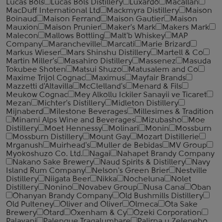
Lucas Bols
Lucas Bols Distillery
Luxardo
Macallan
MacDuff International Ltd
Mackmyra Distillery
Maison
Boinaud
Maison Ferrand
Maison Gautier
Maison
Mauxion
Maison Prunier
Maker's Mark
Makers Mark
Malecon
Mallows Bottling
Malt'b Whiskey
MAP
Company
Marancheville
Marcati
Marie Brizard
Markus Wieser
Mars Shinshu Distillery
Martell & Co
Martin Miller's
Masahiro Distillery
Massenez
Masuda
Tokubee Shoten
Matsui Shuzo
Matusalem and Co
Maxime Trijol Cognac
Maximus
Mayfair Brands
Mazzetti d'Altavilla
McClelland's
Menard & Fils
Meukow Cognac
Mey Alkollu Ickiler Sanayii ve Ticaret
Mezan
Michter's Distillery
Midleton Distillery
Mijnaberd
Milestone Beverages
Millesimes & Tradition
Minami Alps Wine and Beverages
Mizubasho
Moe
Distillery
Moet Hennessy
Molinari
Monin
Mossburn
Mossburn Distillery
Mount Gay
Mozart Distillerie
Mrganush
Muirhead's
Muller de Bebidas
MV Group
Myokoshuzo Co. Ltd.
Nagai
Nahapet Brandy Company
Nakano Sake Brewery
Naud Spirits & Distillery
Navy
Island Rum Company
Nelson's Green Brier
Nestville
Distillery
Niigata Beer
Nikka
Nocheluna
Nolet
Distillery
Nonino
Novabev Group
Nusa Cana
Oban
Ohanyan Brandy Company
Old Bushmills Distillery
Old Pulteney
Oliver and Oliver
Olmeca
Ota Sake
Brewery
Otard
Oxenham & Cy
Ozeki Corporation
Palavani
Palenque Tragalumbare
Palirna u Zeleneho