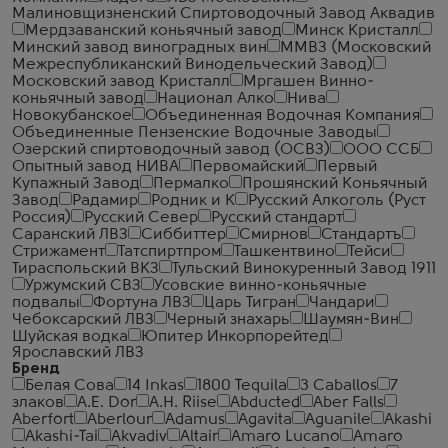
Малиновщизненский Спиртоводочный Завод Аквадив
Мердзаванский коньячный завод
Минск Кристалл
Минский завод виноградных вин
ММВЗ (Московский
Межреспубликанский Винодельческий Завод)
Московский завод Кристалл
Мргашен Винно-
коньячный завод
Национал Алко
Нива
Новокубанское
Объединенная Водочная Компания
Объединенные Пензенские Водочные Заводы
Озерский спиртоводочный завод (ОСВЗ)
ООО ССБ
Опытный завод НИВА
Первомайский
Первый
Купажный Завод
Пермалко
Прошянский Коньячный
Завод
Радамир
Родник и К
Русский Алкоголь (Руст
Россия)
Русский Север
Русский стандарт
Саранский ЛВЗ
Сиббиттер
Смирнов
Стандартъ
Стрижамент
Татспиртпром
Ташкентвино
Тейси
Тираспольский ВКЗ
Тульский Винокуренный Завод 1911
Уржумский СВЗ
Усовские винно-коньячные
подвалы
Фортуна ЛВЗ
Царь Тигран
Чандари
Чебоксарский ЛВЗ
Черный знахарь
Шаумян-Вин
Шуйская водка
Юпитер Инкорпорейтед
Ярославский ЛВЗ
Бренд
Белая Сова
14 Inkas
1800 Tequila
3 Caballos
7
злаков
A.E. Dor
A.H. Riise
Abducted
Aber Falls
Aberfort
Aberlour
Adamus
Agavita
Aguanile
Akashi
Akashi-Tai
Akvadiv
Altair
Amaro Lucano
Amaro