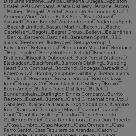
Distilleria Petrone
Antica Distilleria Quaglia
Appleton
Estate
APU Company
Aratta Distillery
Arcane
Arcon
Ardbeg
Aregak
Arette
Armando Bermudez & Co
Armenia Wine
Arthur Bell & Sons
Asahi Shuzo
Ascaneli
Atom Brands
Auchentoshan
Audemus Spirits
Bacardi Limited
Bacardi Martini
Bacchus
Bache-
Gabrielsen
Bagots
Bagrat Group
Baileys
Ballantine's
Banks
Barbero
Bardinet
Bareksten Spirits
BBC
Spirits
Beefeater
Bellevoye
Beluga Group
Belvedere
Belvingroup
Beniamino Maschio
Benriach
Bepi Tosolini
Berry Brothers & Rudd
Beveland
Distillers
Bisquit & Dubouche
Black Forest Distillers
Blackadder
Blackforest
Blanton's Distilling
Bleeding
Heart Rum Company
Bocchino
Bodegas Barbadillo
Bolero & Co
Bombay Sapphire Distillery
Botani Spirits
Boulard
Bowmore
Bresca Dorada
Bristol Classic
Rum
Brugal & Co
Bruichladdich Distillery
Bruxo
Buen Amigo
Buffalo Trace Distillery
Bulleit
Bunnahabhain
Burlington Drinks Company
Burrito
Fiestero
Busnel
Buster's
C and C International Ltd
Caballero
Caicedra Brand & Export Solutions
Camino
Real
Campari
Campbell Mayer
Camus
Caney
Canti
Caol Ila Distillery
Cardhu
Casa Armando
Guillermo Prieto
Casa Don Ramon
Casa Don Roberto
Casa Lumbre
Casa Maestri
Casa Orendain
Casa
Perro Santo
Casa Tequilera de Arandas
Casoni
Castarede
Cavino
Cazadores
Cevico
Chabot