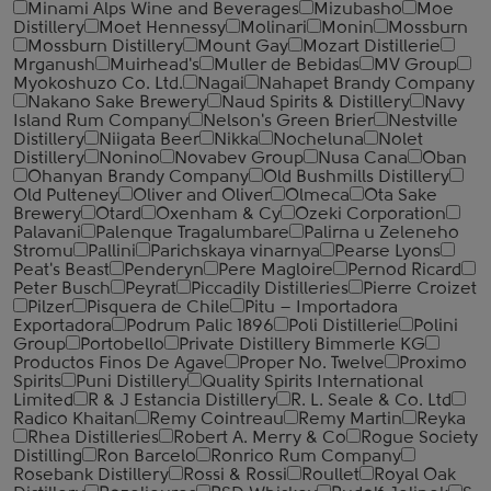
Minami Alps Wine and Beverages
Mizubasho
Moe
Distillery
Moet Hennessy
Molinari
Monin
Mossburn
Mossburn Distillery
Mount Gay
Mozart Distillerie
Mrganush
Muirhead's
Muller de Bebidas
MV Group
Myokoshuzo Co. Ltd.
Nagai
Nahapet Brandy Company
Nakano Sake Brewery
Naud Spirits & Distillery
Navy
Island Rum Company
Nelson's Green Brier
Nestville
Distillery
Niigata Beer
Nikka
Nocheluna
Nolet
Distillery
Nonino
Novabev Group
Nusa Cana
Oban
Ohanyan Brandy Company
Old Bushmills Distillery
Old Pulteney
Oliver and Oliver
Olmeca
Ota Sake
Brewery
Otard
Oxenham & Cy
Ozeki Corporation
Palavani
Palenque Tragalumbare
Palirna u Zeleneho
Stromu
Pallini
Parichskaya vinarnya
Pearse Lyons
Peat's Beast
Penderyn
Pere Magloire
Pernod Ricard
Peter Busch
Peyrat
Piccadily Distilleries
Pierre Croizet
Pilzer
Pisquera de Chile
Pitu – Importadora
Exportadora
Podrum Palic 1896
Poli Distillerie
Polini
Group
Portobello
Private Distillery Bimmerle KG
Productos Finos De Agave
Proper No. Twelve
Proximo
Spirits
Puni Distillery
Quality Spirits International
Limited
R & J Estancia Distillery
R. L. Seale & Co. Ltd
Radico Khaitan
Remy Cointreau
Remy Martin
Reyka
Rhea Distilleries
Robert A. Merry & Co
Rogue Society
Distilling
Ron Barcelo
Ronrico Rum Company
Rosebank Distillery
Rossi & Rossi
Roullet
Royal Oak