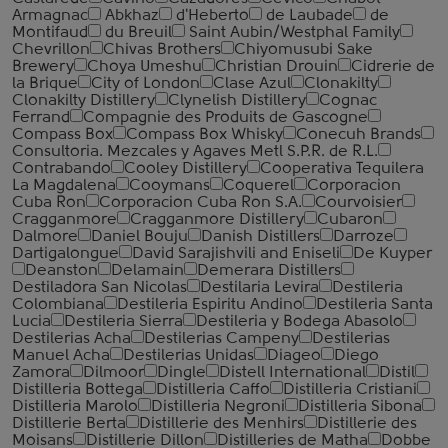
Armagnac
Abkhaz
d'Heberto
de Laubade
de
Montifaud
du Breuil
Saint Aubin/Westphal Family
Chevrillon
Chivas Brothers
Chiyomusubi Sake
Brewery
Choya Umeshu
Christian Drouin
Cidrerie de
la Brique
City of London
Clase Azul
Clonakilty
Clonakilty Distillery
Clynelish Distillery
Cognac
Ferrand
Compagnie des Produits de Gascogne
Compass Box
Compass Box Whisky
Conecuh Brands
Consultoria. Mezcales y Agaves Metl S.P.R. de R.L.
Contrabando
Cooley Distillery
Cooperativa Tequilera
La Magdalena
Cooymans
Coquerel
Corporacion
Cuba Ron
Corporacion Cuba Ron S.A.
Courvoisier
Cragganmore
Cragganmore Distillery
Cubaron
Dalmore
Daniel Bouju
Danish Distillers
Darroze
Dartigalongue
David Sarajishvili and Eniseli
De Kuyper
Deanston
Delamain
Demerara Distillers
Destiladora San Nicolas
Destilaria Levira
Destileria
Colombiana
Destileria Espiritu Andino
Destileria Santa
Lucia
Destileria Sierra
Destileria y Bodega Abasolo
Destilerias Acha
Destilerias Campeny
Destilerias
Manuel Acha
Destilerias Unidas
Diageo
Diego
Zamora
Dilmoor
Dingle
Distell International
Distil
Distilleria Bottega
Distilleria Caffo
Distilleria Cristiani
Distilleria Marolo
Distilleria Negroni
Distilleria Sibona
Distillerie Berta
Distillerie des Menhirs
Distillerie des
Moisans
Distillerie Dillon
Distilleries de Matha
Dobbe