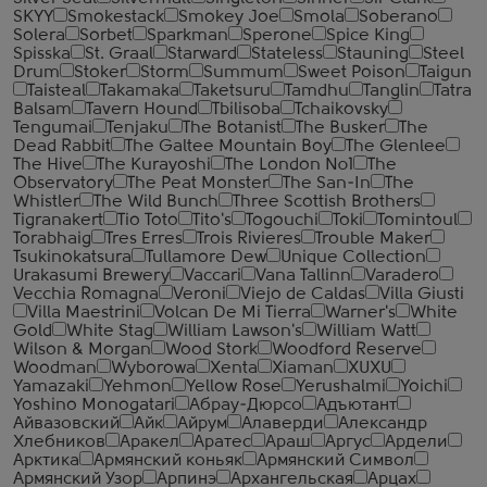
SKYY
Smokestack
Smokey Joe
Smola
Soberano
Solera
Sorbet
Sparkman
Sperone
Spice King
Spisska
St. Graal
Starward
Stateless
Stauning
Steel
Drum
Stoker
Storm
Summum
Sweet Poison
Taigun
Taisteal
Takamaka
Taketsuru
Tamdhu
Tanglin
Tatra
Balsam
Tavern Hound
Tbilisoba
Tchaikovsky
Tengumai
Tenjaku
The Botanist
The Busker
The
Dead Rabbit
The Galtee Mountain Boy
The Glenlee
The Hive
The Kurayoshi
The London №1
The
Observatory
The Peat Monster
The San-In
The
Whistler
The Wild Bunch
Three Scottish Brothers
Tigranakert
Tio Toto
Tito's
Togouchi
Toki
Tomintoul
Torabhaig
Tres Erres
Trois Rivieres
Trouble Maker
Tsukinokatsura
Tullamore Dew
Unique Collection
Urakasumi Brewery
Vaccari
Vana Tallinn
Varadero
Vecchia Romagna
Veroni
Viejo de Caldas
Villa Giusti
Villa Maestrini
Volcan De Mi Tierra
Warner's
White
Gold
White Stag
William Lawson's
William Watt
Wilson & Morgan
Wood Stork
Woodford Reserve
Woodman
Wyborowa
Xenta
Xiaman
XUXU
Yamazaki
Yehmon
Yellow Rose
Yerushalmi
Yoichi
Yoshino Monogatari
Абрау-Дюрсо
Адъютант
Айвазовский
Айк
Айрум
Алаверди
Александр
Хлебников
Аракел
Аратес
Араш
Аргус
Ардели
Арктика
Армянский коньяк
Армянский Символ
Армянский Узор
Арпинэ
Архангельская
Арцах