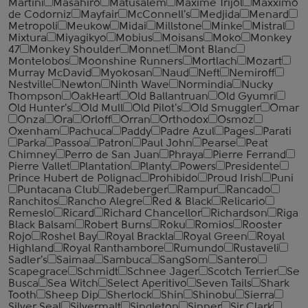
Martini
Masahiro
Matusalem
Maxime Trijol
Maxximo
de Codorniz
Mayfair
McConnell's
Medjida
Menard
Metropoli
Meukow
Midai
Millstone
Minke
Mistral
Mixtura
Miyagikyo
Mobius
Moisans
Moko
Monkey
47
Monkey Shoulder
Monnet
Mont Blanc
Montelobos
Moonshine Runners
Mortlach
Mozart
Murray McDavid
Myokosan
Naud
Neft
Nemiroff
Nestville
Newton
Ninth Wave
Normindia
Nucky
Thompson
OakHeart
Old Ballantruan
Old Gyumri
Old Hunter's
Old Mull
Old Pilot's
Old Smuggler
Omar
Onza
Ora
Orloff
Orran
Orthodox
Osmoz
Oxenham
Pachuca
Paddy
Padre Azul
Pages
Parati
Parka
Passoa
Patron
Paul John
Pearse
Peat
Chimney
Perro de San Juan
Phraya
Pierre Ferrand
Pierre Vallet
Plantation
Planty
Powers
Presidente
Prince Hubert de Polignac
Prohibido
Proud Irish
Puni
Puntacana Club
Radeberger
Rampur
Rancado
Ranchitos
Rancho Alegre
Red & Black
Relicario
Remeslo
Ricard
Richard Chancellor
Richardson
Riga
Black Balsam
Robert Burns
Roku
Romios
Rooster
Rojo
Roshel Bay
Royal Brackla
Royal Green
Royal
Highland
Royal Ranthambore
Rumundo
Rustaveli
Sadler's
Saimaa
Sambuca
SangSom
Santero
Scapegrace
Schmidt
Schnee Jager
Scotch Terrier
Se
Busca
Sea Witch
Select Aperitivo
Seven Tails
Shark
Tooth
Sheep Dip
Sherlock
Shin
Shinobu
Sierra
Silver Seal
Silvermalt
Singleton
Sinner
Sir Clark