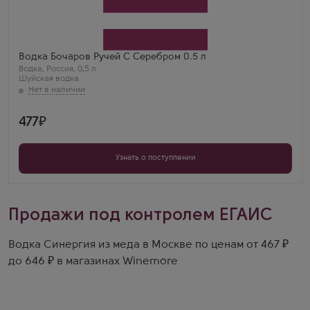
Bocharov Ruchey Silver Inside
Производитель
Шуйская водка
Бренд
Bocharov Ruchey
Регион
Водка Бочаров Ручей С Серебром 0.5 л
Ивановская Область
Водка
,
Россия
,
0,5 л
Роман
Шуйская водка
Бочаров с серебром — мягкий, с лёгкой сладостью.
Очень приятный и доступный.
477
Узнать о поступлении
Продажи под контролем ЕГАИС
Водка Синергия из меда в Москве по ценам от 467 ₽
до 646 ₽ в магазинах Winemore