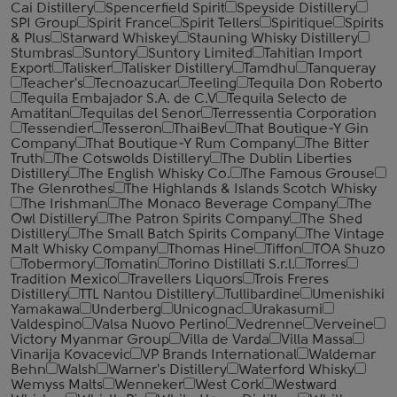
Cai Distillery
Spencerfield Spirit
Speyside Distillery
SPI Group
Spirit France
Spirit Tellers
Spiritique
Spirits
& Plus
Starward Whiskey
Stauning Whisky Distillery
Stumbras
Suntory
Suntory Limited
Tahitian Import
Export
Talisker
Talisker Distillery
Tamdhu
Tanqueray
Teacher's
Tecnoazucar
Teeling
Tequila Don Roberto
Tequila Embajador S.A. de C.V
Tequila Selecto de
Amatitan
Tequilas del Senor
Terressentia Corporation
Tessendier
Tesseron
ThaiBev
That Boutique-Y Gin
Company
That Boutique-Y Rum Company
The Bitter
Truth
The Cotswolds Distillery
The Dublin Liberties
Distillery
The English Whisky Co.
The Famous Grouse
The Glenrothes
The Highlands & Islands Scotch Whisky
The Irishman
The Monaco Beverage Company
The
Owl Distillery
The Patron Spirits Company
The Shed
Distillery
The Small Batch Spirits Company
The Vintage
Malt Whisky Company
Thomas Hine
Tiffon
TOA Shuzo
Tobermory
Tomatin
Torino Distillati S.r.l.
Torres
Tradition Mexico
Travellers Liquors
Trois Freres
Distillery
TTL Nantou Distillery
Tullibardine
Umenishiki
Yamakawa
Underberg
Unicognac
Urakasumi
Valdespino
Valsa Nuovo Perlino
Vedrenne
Verveine
Victory Myanmar Group
Villa de Varda
Villa Massa
Vinarija Kovacevic
VP Brands International
Waldemar
Behn
Walsh
Warner's Distillery
Waterford Whisky
Wemyss Malts
Wenneker
West Cork
Westward