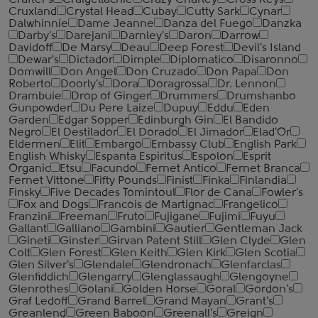
Crafter's
Craigellachie
Crazy Charley
Cross Keys
Cruxland
Crystal Head
Cubay
Cutty Sark
Cynar
Dalwhinnie
Dame Jeanne
Danza del Fuego
Danzka
Darby's
Darejani
Darnley's
Daron
Darrow
Davidoff
De Marsy
Deau
Deep Forest
Devil's Island
Dewar's
Dictador
Dimple
Diplomatico
Disaronno
Domwill
Don Angel
Don Cruzado
Don Papa
Don
Roberto
Doorly's
Dora
Doragrossa
Dr. Lennon
Drambuie
Drop of Ginger
Drummers
Drumshanbo
Gunpowder
Du Pere Laize
Dupuy
Eddu
Eden
Garden
Edgar Sopper
Edinburgh Gin
El Bandido
Negro
El Destilador
El Dorado
El Jimador
Elad'Or
Eldermen
Elit
Embargo
Embassy Club
English Park
English Whisky
Espanta Espiritus
Espolon
Esprit
Organic
Etsu
Facundo
Fernet Antico
Fernet Branca
Fernet Vittone
Fifty Pounds
Finist
Finka
Finlandia
Finsky
Five Decades Tomintoul
Flor de Cana
Fowler's
Fox and Dogs
Francois de Martignac
Frangelico
Franzini
Freeman
Fruto
Fujigane
Fujimi
Fuyu
Gallant
Galliano
Gambini
Gautier
Gentleman Jack
Gineti
Ginster
Girvan Patent Still
Glen Clyde
Glen
Colt
Glen Forest
Glen Keith
Glen Kirk
Glen Scotia
Glen Silver's
Glendale
Glendronach
Glenfarclas
Glenfiddich
Glengarry
Glenglassaugh
Glengoyne
Glenrothes
Golani
Golden Horse
Goral
Gordon's
Graf Ledoff
Grand Barrel
Grand Mayan
Grant's
Greanlend
Green Baboon
Greenall's
Greign