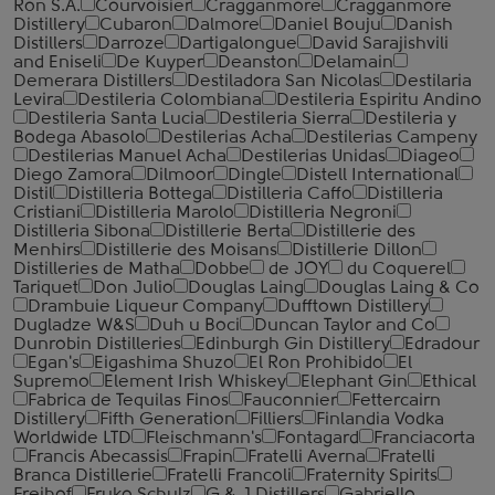
Ron S.A.
Courvoisier
Cragganmore
Cragganmore
Distillery
Cubaron
Dalmore
Daniel Bouju
Danish
Distillers
Darroze
Dartigalongue
David Sarajishvili
and Eniseli
De Kuyper
Deanston
Delamain
Demerara Distillers
Destiladora San Nicolas
Destilaria
Levira
Destileria Colombiana
Destileria Espiritu Andino
Destileria Santa Lucia
Destileria Sierra
Destileria y
Bodega Abasolo
Destilerias Acha
Destilerias Campeny
Destilerias Manuel Acha
Destilerias Unidas
Diageo
Diego Zamora
Dilmoor
Dingle
Distell International
Distil
Distilleria Bottega
Distilleria Caffo
Distilleria
Cristiani
Distilleria Marolo
Distilleria Negroni
Distilleria Sibona
Distillerie Berta
Distillerie des
Menhirs
Distillerie des Moisans
Distillerie Dillon
Distilleries de Matha
Dobbe
de JOY
du Coquerel
Tariquet
Don Julio
Douglas Laing
Douglas Laing & Co
Drambuie Liqueur Company
Dufftown Distillery
Dugladze W&S
Duh u Boci
Duncan Taylor and Co
Dunrobin Distilleries
Edinburgh Gin Distillery
Edradour
Egan's
Eigashima Shuzo
El Ron Prohibido
El
Supremo
Element Irish Whiskey
Elephant Gin
Ethical
Fabrica de Tequilas Finos
Fauconnier
Fettercairn
Distillery
Fifth Generation
Filliers
Finlandia Vodka
Worldwide LTD
Fleischmann's
Fontagard
Franciacorta
Francis Abecassis
Frapin
Fratelli Averna
Fratelli
Branca Distillerie
Fratelli ‎Francoli
Fraternity Spirits