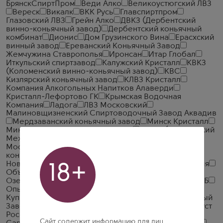
БрянскСпиртПром
Веди Алко
Великоустюгский ЛВЗ
Вереск
Викалк
ВКК Русь
Главспиртпром
Глазовский ЛВЗ
Грейн Алко
ДВКЗ (Дербентский
винно-коньячный завод)
Дербентский коньячный
комбинат
Дионис
Дом Грузинского Вина
Ерасхский
винный завод
Ереванский Коньячный Завод
Жемчужина Ставрополья
Иронсан
Итар Глобал
Иткульский спиртзавод
Калужский Кристалл
КВКЗ
(Коломенский винно-коньячный завод)
КВС
Кизлярский коньячный завод
КЛВЗ Кристалл
Компания Алкогольных Напитков Алаверди
Кристалл-Лефортово ГК
Крымская Водочная
Компания
Ладога
ЛВЗ Московский
Малиновщизненский Спиртоводочный Завод Аквадив
Мердзаванский коньячный завод
Минск Кристалл
Минский завод виноградных вин
ММВЗ (Московский
Межреспубликанский Винодельческий Завод)
Московский завод Кристалл
Мргашен Винно-
коньячный завод
Национал Алко
Нива
Новокубанское
Объединенная Водочная Компания
18+
Объединенные Пензенские Водочные Заводы
Озерский спиртоводочный завод (ОСВЗ)
ООО ССБ
Опытный завод НИВА
Первомайский
Первый
Купажный Завод
Пермалко
Прошянский Коньячный
Завод
Радамир
Родник и К
Русский Алкоголь (Руст
Россия)
Русский Север
Русский стандарт
Сайт содержит информацию для лиц