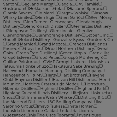
Freihof
Fruko Schulz
G & J Distillers
Gabriello
Santoni
Gagliano Marcati
Gancia
GAS Familia
Gastronom
Gekkeikan
Gelas
Giacomo Sperone
Giarola Savem
Gin Mare
Glasgow Whisky
Glasgow
Whisky Limited
Glen Elgin
Glen Garioch
Glen Moray
Distillery
Glen Turner
Glencadam
Glendalough
Distillery
Glendronach Distillery
Glenfarclas Distillery
Glengoyne Distillery
Glenkinchie
Glenlivet
Glenmorangie
Glenmorangie Distillery
Globefill Inc.
Godet
Golani Distillery
Gonzalez Byass
Gordon & Co
Grand Marnier
Grand Mezcal
Grandes Distilleries
Peureux
Grays Inc.
Great Northern Distillery
Great
Oaks
Green Tree Distillery
Green Utopia
Grenki list
Grupo Estevez
Grupo Pellas
Gruppo Montenegro
Guillon Painturaud
GVMT Group
Hakuro
Hakushika
Tatsuuma Honke Shuzo
Hakutsuru Sake Brewing
Halewood
Hamada
Hamburg Distilling Company
Handelshof NF & MS
Hardy
Hart Brothers
Havana
Club
Hayman Distillers
Heaven Hill Distilleries
Henri
Mounier
Heritiers Crassous de Medeuil
Herradura
Hibernia Distillers
Highland Distillers
Highland Park
Highland Queen
Hinch Distillery
Hitejinro
Hokusetsu
Shuzo
Hot Irishman/Walsh Whiskey
I.Distilling & Co
Ian Macleod Distillers
IBC Bottling Company
Illva
Saronno Group
Imayo Tsukasa
Inata Honten
Industria Licorera de Caldas
Industria Licorera
Quezalteca
Inis Tine Uisce Teoranta
Inver House