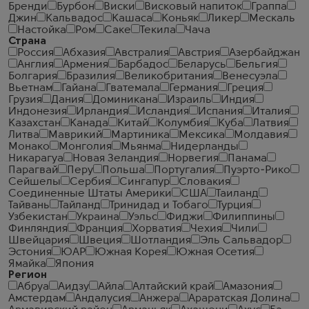
Бренди
Бурбон
Виски
Висковый напиток
Граппа
Джин
Кальвадос
Кашаса
Коньяк
Ликер
Мескаль
Настойка
Ром
Саке
Текила
Чача
Страна
Россия
Абхазия
Австралия
Австрия
Азербайджан
Англия
Армения
Барбадос
Беларусь
Бельгия
Болгария
Бразилия
Великобритания
Венесуэла
Вьетнам
Гайана
Гватемала
Германия
Греция
Грузия
Дания
Доминикана
Израиль
Индия
Индонезия
Ирландия
Исландия
Испания
Италия
Казахстан
Канада
Китай
Колумбия
Куба
Латвия
Литва
Маврикий
Мартиника
Мексика
Молдавия
Монако
Монголия
Мьянма
Нидерланды
Никарагуа
Новая Зеландия
Норвегия
Панама
Парагвай
Перу
Польша
Португалия
Пуэрто-Рико
Сейшелы
Сербия
Сингапур
Словакия
Соединенные Штаты Америки
США
Таиланд
Тайвань
Тайланд
Тринидад и Тобаго
Турция
Узбекистан
Украина
Уэльс
Фиджи
Филиппины
Финляндия
Франция
Хорватия
Чехия
Чили
Швейцария
Швеция
Шотландия
Эль Сальвадор
Эстония
ЮАР
Южная Корея
Южная Осетия
Ямайка
Япония
Регион
Абруа
Аидзу
Айла
Алтайский край
Амазония
Амстердам
Андалусия
Анжера
Араратская Долина