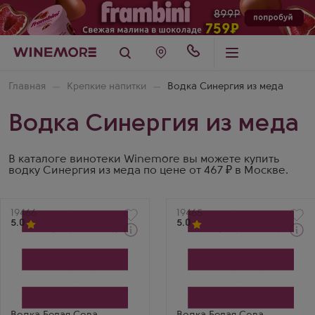
Главная
Крепкие напитки
Водка Синергия из меда
Водка Синергия из меда
В каталоге винотеки Winemore вы можете купить
водку Синергия из меда по цене от 467 ₽ в Москве.
Артикул
19466
Артикул
19465
5.0
5.0
Водка
Водка
White Owl Cloudberry on
White Owl Cloudberry on
Northern Honey
Northern Honey
Производитель
Производитель
Синергия
Синергия
Бренд
Бренд
Белая Сова
Белая Сова