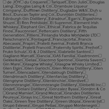
de JOY
du Coquerel
Tariquet
Don Julio
Douglas
Laing
Douglas Laing & Co
Drambuie Liqueur
Company
Dufftown Distillery
Dugladze W&S
Duh u
Boci
Duncan Taylor and Co
Dunrobin Distilleries
Edinburgh Gin Distillery
Edradour
Egan's
Eigashima
Shuzo
El Ron Prohibido
El Supremo
Element Irish
Whiskey
Elephant Gin
Ethical
Fabrica de Tequilas
Finos
Fauconnier
Fettercairn Distillery
Fifth
Generation
Filliers
Finlandia Vodka Worldwide LTD
Fleischmann's
Fontagard
Franciacorta
Francis
Abecassis
Frapin
Fratelli Averna
Fratelli Branca
Distillerie
Fratelli ‎Francoli
Fraternity Spirits
Freihof
Fruko Schulz
G & J Distillers
Gabriello Santoni
Gagliano Marcati
Gancia
GAS Familia
Gastronom
Gekkeikan
Gelas
Giacomo Sperone
Giarola Savem
Gin Mare
Glasgow Whisky
Glasgow Whisky Limited
Glen Elgin
Glen Garioch
Glen Moray Distillery
Glen
Turner
Glencadam
Glendalough Distillery
Glendronach Distillery
Glenfarclas Distillery
Glengoyne Distillery
Glenkinchie
Glenlivet
Glenmorangie
Glenmorangie Distillery
Globefill Inc.
Godet
Golani Distillery
Gonzalez Byass
Gordon & Co
Grand Marnier
Grand Mezcal
Grandes Distilleries
Peureux
Grays Inc.
Great Northern Distillery
Great
Oaks
Green Tree Distillery
Green Utopia
Grenki list
Grupo Estevez
Grupo Pellas
Gruppo Montenegro