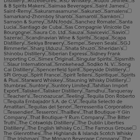
Distillery
Rozelieures
RSD Whiskey
Rudolf Jelinek
S
& B Spirits Makers
Saimaa Beverages
Saint James
Saint-Remy
Sakuramasamune
Sakurao
Samalens
Samarkand-Zhomboy Sharob
Samaroli
Samkon
Samson & Surrey
SAN.foods
Sanchez Romate
Santa
Lucia
Santiago de Cuba
Sas Compagnie Vinicole De
Bourgogne
Saura Co. Ltd
Sauza
Savicevic
Savio
Sazerac
Scandinavian Wine & Spirits
Scapa
Scapa
Distillery
Sekiya Brewery
Sempe
Seven Seals
SGJ
Bimmerle
Sharg Ulduzu
Shata Shuzo
Sheridan's
Shinobu Distillery
Siberian Express
Sidney Frank
Importing Co
Simex Original
Singular Spirits
Sipsmith
Slaur International
Smokehead
Sodiko N. V.
Song
Cai Distillery
Spencerfield Spirit
Speyside Distillery
SPI Group
Spirit France
Spirit Tellers
Spiritique
Spirits
& Plus
Starward Whiskey
Stauning Whisky Distillery
Stumbras
Suntory
Suntory Limited
Tahitian Import
Export
Talisker
Talisker Distillery
Tamdhu
Tanqueray
Teacher's
Tecnoazucar
Teeling
Tequila Don Roberto
Tequila Embajador S.A. de C.V
Tequila Selecto de
Amatitan
Tequilas del Senor
Terressentia Corporation
Tessendier
Tesseron
ThaiBev
That Boutique-Y Gin
Company
That Boutique-Y Rum Company
The Bitter
Truth
The Cotswolds Distillery
The Dublin Liberties
Distillery
The English Whisky Co.
The Famous Grouse
The Glenrothes
The Highlands & Islands Scotch Whisky
The Irishman
The Monaco Beverage Company
The