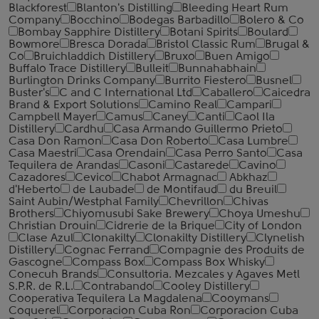
Blackforest
Blanton's Distilling
Bleeding Heart Rum
Company
Bocchino
Bodegas Barbadillo
Bolero & Co
Bombay Sapphire Distillery
Botani Spirits
Boulard
Bowmore
Bresca Dorada
Bristol Classic Rum
Brugal &
Co
Bruichladdich Distillery
Bruxo
Buen Amigo
Buffalo Trace Distillery
Bulleit
Bunnahabhain
Burlington Drinks Company
Burrito Fiestero
Busnel
Buster's
C and C International Ltd
Caballero
Caicedra
Brand & Export Solutions
Camino Real
Campari
Campbell Mayer
Camus
Caney
Canti
Caol Ila
Distillery
Cardhu
Casa Armando Guillermo Prieto
Casa Don Ramon
Casa Don Roberto
Casa Lumbre
Casa Maestri
Casa Orendain
Casa Perro Santo
Casa
Tequilera de Arandas
Casoni
Castarede
Cavino
Cazadores
Cevico
Chabot Armagnac
Abkhaz
d'Heberto
de Laubade
de Montifaud
du Breuil
Saint Aubin/Westphal Family
Chevrillon
Chivas
Brothers
Chiyomusubi Sake Brewery
Choya Umeshu
Christian Drouin
Cidrerie de la Brique
City of London
Clase Azul
Clonakilty
Clonakilty Distillery
Clynelish
Distillery
Cognac Ferrand
Compagnie des Produits de
Gascogne
Compass Box
Compass Box Whisky
Conecuh Brands
Consultoria. Mezcales y Agaves Metl
S.P.R. de R.L.
Contrabando
Cooley Distillery
Cooperativa Tequilera La Magdalena
Cooymans
Coquerel
Corporacion Cuba Ron
Corporacion Cuba