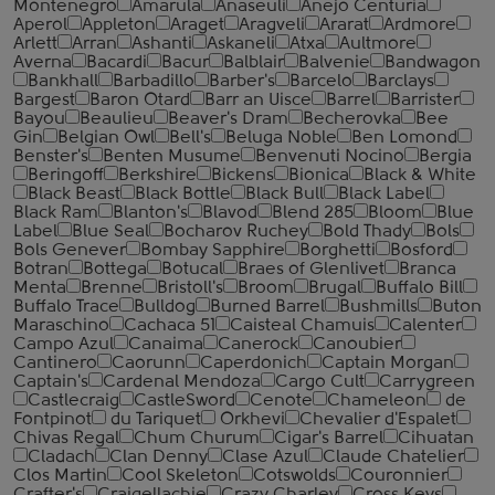
Montenegro
Amarula
Anaseuli
Anejo Centuria
Aperol
Appleton
Araget
Aragveli
Ararat
Ardmore
Arlett
Arran
Ashanti
Askaneli
Atxa
Aultmore
Averna
Bacardi
Bacur
Balblair
Balvenie
Bandwagon
Bankhall
Barbadillo
Barber's
Barcelo
Barclays
Bargest
Baron Otard
Barr an Uisce
Barrel
Barrister
Bayou
Beaulieu
Beaver's Dram
Becherovka
Bee
Gin
Belgian Owl
Bell's
Beluga Noble
Ben Lomond
Benster's
Benten Musume
Benvenuti Nocino
Bergia
Beringoff
Berkshire
Bickens
Bionica
Black & White
Black Beast
Black Bottle
Black Bull
Black Label
Black Ram
Blanton's
Blavod
Blend 285
Bloom
Blue
Label
Blue Seal
Bocharov Ruchey
Bold Thady
Bols
Bols Genever
Bombay Sapphire
Borghetti
Bosford
Botran
Bottega
Botucal
Braes of Glenlivet
Branca
Menta
Brenne
Bristoll's
Broom
Brugal
Buffalo Bill
Buffalo Trace
Bulldog
Burned Barrel
Bushmills
Buton
Maraschino
Cachaca 51
Caisteal Chamuis
Calenter
Campo Azul
Canaima
Canerock
Canoubier
Cantinero
Caorunn
Caperdonich
Captain Morgan
Captain's
Cardenal Mendoza
Cargo Cult
Carrygreen
Castlecraig
CastleSword
Cenote
Chameleon
de
Fontpinot
du Tariquet
Orkhevi
Chevalier d'Espalet
Chivas Regal
Chum Churum
Cigar's Barrel
Cihuatan
Cladach
Clan Denny
Clase Azul
Claude Chatelier
Clos Martin
Cool Skeleton
Cotswolds
Couronnier