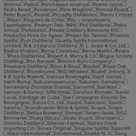
Stromu
Pallini
Parichskaya vinarnya
Pearse Lyons
Peat's Beast
Penderyn
Pere Magloire
Pernod Ricard
Peter Busch
Peyrat
Piccadily Distilleries
Pierre Croizet
Pilzer
Pisquera de Chile
Pitu – Importadora
Exportadora
Podrum Palic 1896
Poli Distillerie
Polini
Group
Portobello
Private Distillery Bimmerle KG
Productos Finos De Agave
Proper No. Twelve
Proximo
Spirits
Puni Distillery
Quality Spirits International
Limited
R & J Estancia Distillery
R. L. Seale & Co. Ltd
Radico Khaitan
Remy Cointreau
Remy Martin
Reyka
Rhea Distilleries
Robert A. Merry & Co
Rogue Society
Distilling
Ron Barcelo
Ronrico Rum Company
Rosebank Distillery
Rossi & Rossi
Roullet
Royal Oak
Distillery
Rozelieures
RSD Whiskey
Rudolf Jelinek
S
& B Spirits Makers
Saimaa Beverages
Saint James
Saint-Remy
Sakuramasamune
Sakurao
Samalens
Samarkand-Zhomboy Sharob
Samaroli
Samkon
Samson & Surrey
SAN.foods
Sanchez Romate
Santa
Lucia
Santiago de Cuba
Sas Compagnie Vinicole De
Bourgogne
Saura Co. Ltd
Sauza
Savicevic
Savio
Sazerac
Scandinavian Wine & Spirits
Scapa
Scapa
Distillery
Sekiya Brewery
Sempe
Seven Seals
SGJ
Bimmerle
Sharg Ulduzu
Shata Shuzo
Sheridan's
Shinobu Distillery
Siberian Express
Sidney Frank
Importing Co
Simex Original
Singular Spirits
Sipsmith
Slaur International
Smokehead
Sodiko N. V.
Song