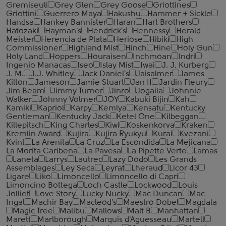
Gremiseuli
Grey Glen
Grey Goose
Griottines
Griottini
Guerrero Maya
Hakushu
Hammer + Sickle
Handsa
Hankey Bannister
Haran
Hart Brothers
Hatozaki
Hayman's
Hendrick's
Hennessy
Herald
Meister
Herencia de Plata
Heriose
Hibiki
High
Commissioner
Highland Mist
Hinch
Hine
Holy Gun
Holy Land
Hoppers
Houraisen
Inchmoan
Indri
Ingenio Manacas
Iseo
Islay Mist
Iwai
J. J. Kurberg
J. M.
J.J. Whitley
Jack Daniel's
Jaisalmer
James
Kilton
Jameson
Jamie Stuart
Jan II
Jardin Fleury
Jim Beam
Jimmy Turner
Jinro
Jogaila
Johnnie
Walker
Johnny Volmer
JOY
Kabuki Bijin
Kah
Kamiki
Kapriol
Karpy
Kemlya
Kensatu
Kentucky
Gentleman
Kentucky Jack
Ketel One
Kilbeggan
Killepitsch
King Charles
Kiwi
Koskenkorva
Kraken
Kremlin Award
Kujira
Kujira Ryukyu
Kurai
Kvezani
Kvint
La Arenita
La Cruz
La Escondida
La Mejicana
La Morita Caribena
La Pavesa
La Pipette Verte
Lamas
Laneta
Larrys
Lautrec
Lazy Dodo
Les Grands
Assemblages
Ley Seca
Leyrat
Lheraud
Licor 43
Ligare
Liko
Limoncello
Limoncello di Capri
Limoncino Bottega
Loch Castle
Lockwood
Louis
Jolliet
Love Story
Lucky Nucky
Mac Duncan
Mac
Ingal
Machir Bay
Macleod's
Maestro Dobel
Magdala
Magic Tree
Malibu
Mallows
Malt B
Manhattan
Marett
Marlborough
Marquis d'Aguesseau
Martell