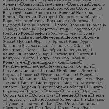
Армавирский район
Арманьяк
Ахашени
Ахус
Ба-
Арманьяк
Бавария
Баз-Арманьяк
Байррада
Бароло
Бон Буа
Бордо
Бретань
Броксберн
Бургундия
Валул луй Траян
Вашингтон
Великий Новгород
Венето
Венеция
Виктория
Вологодская область
Воронежская область
Восточное побережье
Вудфорд
Гавана
Гасконь
Глазго
Гран Фин Шампань
Гранд Шампань
Графство Антрим
Графство Даун
Графство Корк
Графство Уэстмит
Гурия
Гурия /
Озургети
Дагестан
Демерара
Дербент
Долина
Эльки
Дублин
Дуранго
Ереван
Зальцбург
Западное Высокогорье
Ивановская Область
Йонедзава
Казань
Калабрия
Калининград
Кампания
Карловы Вары
Каталония
Кахетия
Кентукки
Киото
Кодру
Кокимбо
Коньяк
Копенгаген
Краснодарский край
Крым
Кэмпбелтаун
Ламбей
Ленинградская область
Лигурия
Лимпопо
Литрим
Ломбардия
Лондон
Лоуленд (Равнина)
Луизиана
Мадрид
Макуба
Малага
Мариинск
Марсель
Мартиника
Мельбурн
Милан
Мияги
Монферрато
Москва
Московская
Область
Мурсия
Нижегородская область
Ниигата
Нормандия
Норфолк
Оахака
Обнинск
Орегон
Остров Арран
Остров Скай
Пенедес
Пенза
Пермь
Пирассунунга
Прибрежный Хайленд
Пти Шампань
Пушкино
Пьемонт
Пэи д'Ож
Рига
Ростовская
область
Роэро
Сан-Паулу
Санкт-Петербург