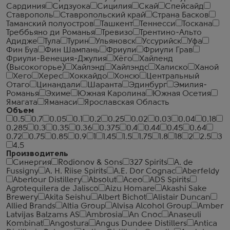
Сардиния
Сидзуока
Сицилия
Скай
Спейсайд
Ставрополь
Ставропольский край
Страна Басков
Таманский полуостров
Ташкент
Теннесси
Тоскана
Треббьяно ди Романья
Тревизо
Трентино-Альто
Адидже
Тула
Турин
Ульяновск
Уссурийск
Уфа
Фин Буа
Фин Шампань
Фриули
Фриули Грав
Фриули-Венеция-Джулия
Хёго
Хайленд
(Высокогорье)
Хайлэнд
Хайлэндс
Халиско
Ханой
Хего
Херес
Хоккайдо
Хонсю
Центральный
Отаго
Цинандали
Шаранта
Эдинбург
Эмилия-
Романья
Эхиме
Южная Каролина
Южная Осетия
Ямагата
Яманаси
Ярославская Область
Объем
0.5
0.7
0.05
0.1
0.2
0.25
0.02
0.03
0.04
0.18
0.285
0.3
0.35
0.36
0.375
0.4
0.44
0.45
0.64
0.72
0.75
0.85
0.9
1
1.45
1.5
1.75
1.8
18
2
2.5
3
4.5
Производитель
Синергия
Rodionov & Sons
327 Spirits
A. de
Fussigny
A. H. Riise Spirits
A.E. Dor Cognac
Aberfeldy
Aberlour Distillery
Absolut
Aceo
ADS Spirits
Agrotequilera de Jalisco
Aizu Homare
Akashi Sake
Brewery
Akita Seishu
Albert Bichot
Alistair Duncan
Allied Brands
Altia Group
Alvisa Alcohol Group
Amber
Latvijas Balzams AS
Ambrosia
An Cnoc
Anaseuli
Kombinat
Angostura
Angus Dundee Distillers
Antica