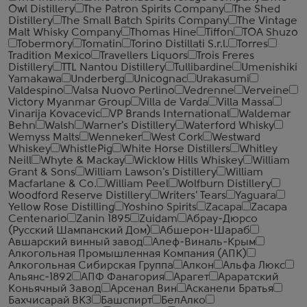
Owl Distillery
The Patron Spirits Company
The Shed
Distillery
The Small Batch Spirits Company
The Vintage
Malt Whisky Company
Thomas Hine
Tiffon
TOA Shuzo
Tobermory
Tomatin
Torino Distillati S.r.l.
Torres
Tradition Mexico
Travellers Liquors
Trois Freres
Distillery
TTL Nantou Distillery
Tullibardine
Umenishiki
Yamakawa
Underberg
Unicognac
Urakasumi
Valdespino
Valsa Nuovo Perlino
Vedrenne
Verveine
Victory Myanmar Group
Villa de Varda
Villa Massa
Vinarija Kovacevic
VP Brands International
Waldemar
Behn
Walsh
Warner's Distillery
Waterford Whisky
Wemyss Malts
Wenneker
West Cork
Westward
Whiskey
WhistlePig
White Horse Distillers
Whitley
Neill
Whyte & Mackay
Wicklow Hills Whiskey
William
Grant & Sons
William Lawson's Distillery
William
Macfarlane & Co.
William Peel
Wolfburn Distillery
Woodford Reserve Distillery
Writers' Tears
Yaguara
Yellow Rose Distilling
Yoshino Spirits
Zacapa
Zacapa
Centenario
Zanin 1895
Zuidam
Абрау-Дюрсо
(Русский Шампанский Дом)
Абшерон-Шараб
Авшарский винный завод
Алеф-Виналь-Крым
Алкогольная Промышленная Компания (АПК)
Алкогольная Сибирская Группа
Алкон
Альфа Люкс
Альянс-1892
АПФ Фанагория
Арагет
Араратский
Коньячный Завод
Арсенал Вин
Асканели Братья
Бахчисарай ВКЗ
Башспирт
БелАлко