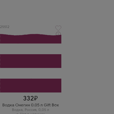
Артикул
25512
Водка
Онегин ПУ
Производитель
Опытный завод НИВА
Бренд
Онегин
332
Водка Онегин 0.05 л Gift Box
Водка
,
Россия
,
0,05 л