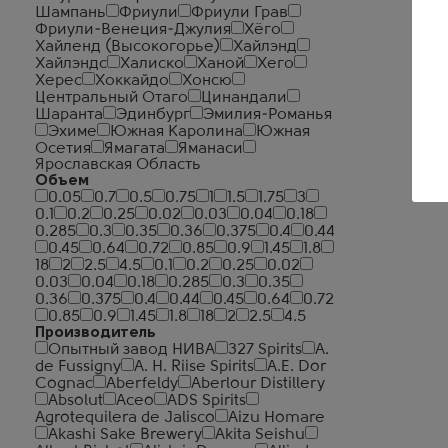
Шампань
Фриули
Фриули Грав
Фриули-Венеция-Джулия
Хёго
Хайленд (Высокогорье)
Хайлэнд
Хайлэндс
Халиско
Ханой
Хего
Херес
Хоккайдо
Хонсю
Центральный Отаго
Цинандали
Шаранта
Эдинбург
Эмилия-Романья
Эхиме
Южная Каролина
Южная
Осетия
Ямагата
Яманаси
Ярославская Область
Объем
0.05
0.7
0.5
0.75
1
1.5
1.75
3
0.1
0.2
0.25
0.02
0.03
0.04
0.18
0.285
0.3
0.35
0.36
0.375
0.4
0.44
0.45
0.64
0.72
0.85
0.9
1.45
1.8
18
2
2.5
4.5
0.1
0.2
0.25
0.02
0.03
0.04
0.18
0.285
0.3
0.35
0.36
0.375
0.4
0.44
0.45
0.64
0.72
0.85
0.9
1.45
1.8
18
2
2.5
4.5
Производитель
Опытный завод НИВА
327 Spirits
A.
de Fussigny
A. H. Riise Spirits
A.E. Dor
Cognac
Aberfeldy
Aberlour Distillery
Absolut
Aceo
ADS Spirits
Agrotequilera de Jalisco
Aizu Homare
Akashi Sake Brewery
Akita Seishu