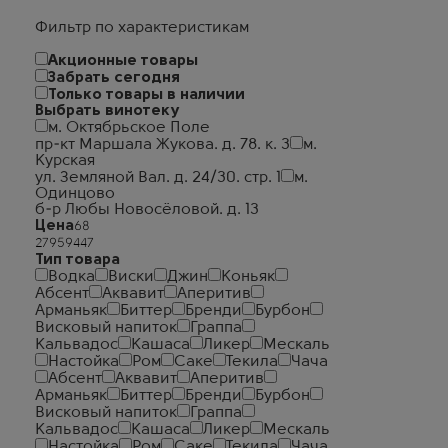
Фильтр по характеристикам
Акционные товары
Забрать сегодня
Только товары в наличии
Выбрать винотеку
м. Октябрьское Поле
пр-кт Маршала Жукова. д. 78. к. 3
м.
Курская
ул. Земляной Вал. д. 24/30. стр. 1
м.
Одинцово
б-р Любы Новосёловой. д. 13
Цена
Тип товара
Водка
Виски
Джин
Коньяк
Абсент
Аквавит
Аперитив
Арманьяк
Биттер
Бренди
Бурбон
Висковый напиток
Граппа
Кальвадос
Кашаса
Ликер
Мескаль
Настойка
Ром
Саке
Текила
Чача
Абсент
Аквавит
Аперитив
Арманьяк
Биттер
Бренди
Бурбон
Висковый напиток
Граппа
Кальвадос
Кашаса
Ликер
Мескаль
Настойка
Ром
Саке
Текила
Чача