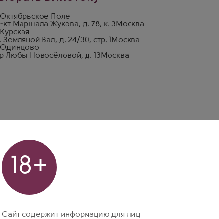
 Октябрьское Поле
-кт Маршала Жукова, д. 78, к. 3
Москва
 Курская
. Земляной Вал, д. 24/30, стр. 1
Москва
 Одинцово
р Любы Новосёловой, д. 13
Москва
18+
Сайт содержит информацию для лиц