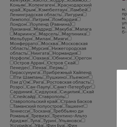
Кентукки
Киото
Кодру
Кокимбо
Коньяк
Копенгаген
Краснодарский
м.
край
Крым
Кэмпбелтаун
Ламбей
пр
Ленинградская область
Лигурия
м.
Лимпопо
Литрим
Ломбардия
ул
Лондон
Лоуленд (Равнина)
м.
Луизиана
Мадрид
Макуба
Малага
б-
Мариинск
Марсель
Мартиника
Мельбурн
Милан
Мияги
Монферрато
Москва
Московская
Область
Мурсия
Нижегородская
область
Ниигата
Нормандия
Норфолк
Оахака
Обнинск
Орегон
Остров Арран
Остров Скай
Пенедес
Пенза
Пермь
Пирассунунга
Прибрежный Хайленд
Пти Шампань
Пушкино
Пьемонт
Пэи д'Ож
Рига
Ростовская область
Роэро
Сан-Паулу
Санкт-Петербург
Сардиния
Сидзуока
Сицилия
Скай
Спейсайд
Ставрополь
Ставропольский край
Страна Басков
Таманский полуостров
Ташкент
Теннесси
Тоскана
Треббьяно ди
Романья
Тревизо
Трентино-Альто
Адидже
Тула
Турин
Ульяновск
Уссурийск
Уфа
Фин Буа
Фин