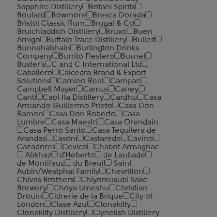
Sapphire Distillery
Botani Spirits
Boulard
Bowmore
Bresca Dorada
Bristol Classic Rum
Brugal & Co
Bruichladdich Distillery
Bruxo
Buen
Amigo
Buffalo Trace Distillery
Bulleit
Bunnahabhain
Burlington Drinks
Company
Burrito Fiestero
Busnel
Buster's
C and C International Ltd
Caballero
Caicedra Brand & Export
Solutions
Camino Real
Campari
Campbell Mayer
Camus
Caney
Canti
Caol Ila Distillery
Cardhu
Casa
Armando Guillermo Prieto
Casa Don
Ramon
Casa Don Roberto
Casa
Lumbre
Casa Maestri
Casa Orendain
Casa Perro Santo
Casa Tequilera de
Arandas
Casoni
Castarede
Cavino
Cazadores
Cevico
Chabot Armagnac
Abkhaz
d'Heberto
de Laubade
de Montifaud
du Breuil
Saint
Aubin/Westphal Family
Chevrillon
Chivas Brothers
Chiyomusubi Sake
Brewery
Choya Umeshu
Christian
Drouin
Cidrerie de la Brique
City of
London
Clase Azul
Clonakilty
Clonakilty Distillery
Clynelish Distillery