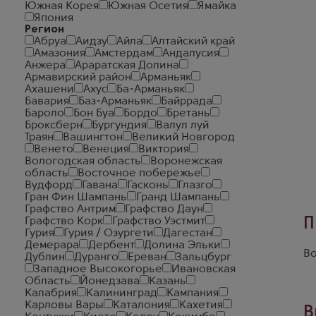
Южная Корея
Южная Осетия
Ямайка
Япония
Регион
Абруа
Аидзу
Айла
Алтайский край
Амазония
Амстердам
Андалусия
Анжера
Араратская Долина
Армавирский район
Арманьяк
Ахашени
Ахус
Ба-Арманьяк
Бавария
Баз-Арманьяк
Байррада
Бароло
Бон Буа
Бордо
Бретань
Броксберн
Бургундия
Валул луй
Траян
Вашингтон
Великий Новгород
Венето
Венеция
Виктория
Вологодская область
Воронежская
область
Восточное побережье
Вудфорд
Гавана
Гасконь
Глазго
Гран Фин Шампань
Гранд Шампань
Графство Антрим
Графство Даун
П
Графство Корк
Графство Уэстмит
Гурия
Гурия / Озургети
Дагестан
Демерара
Дербент
Долина Эльки
Во
Дублин
Дуранго
Ереван
Зальцбург
Западное Высокогорье
Ивановская
Область
Йонедзава
Казань
Калабрия
Калининград
Кампания
Карловы Вары
Каталония
Кахетия
В