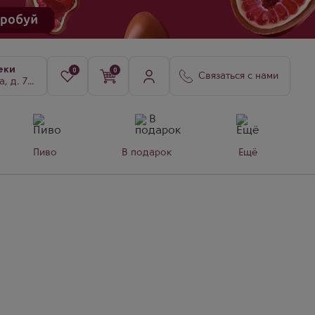
еки
0
0
Связаться с нами
8, к. 3
Пиво
В подарок
Ещё