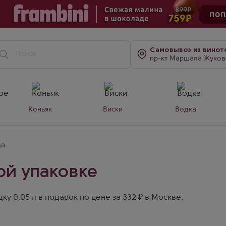
Самовывоз
из винот
пр-кт Маршала Жукова, д. 7
Коньяк
Виски
Водка
ка
ой упаковке
у 0,05 л в подарок по цене за 332 ₽ в Москве.