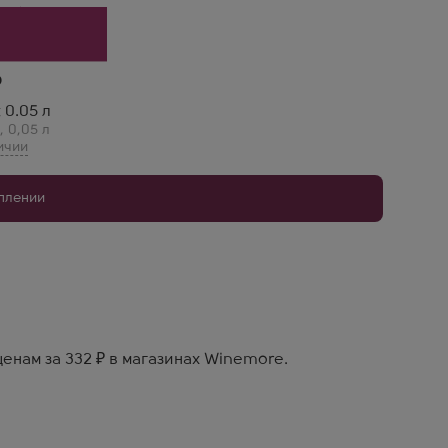
 0.05 л
,
0,05 л
уплении
енам за 332 ₽ в магазинах Winemore.