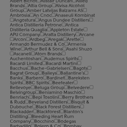
Albert Bichot
Alistair Duncan
Allied
Brands
Altia Group
Alvisa Alcohol
Group
Amber Latvijas Balzams AS
Ambrosia
An Cnoc
Anaseuli Kombinat
Angostura
Angus Dundee Distillers
Antica Distilleria Petrone
Antica
Distilleria Quaglia
Appleton Estate
APU Company
Aratta Distillery
Arcane
Arcon
Ardbeg
Aregak
Arette
Armando Bermudez & Co
Armenia
Wine
Arthur Bell & Sons
Asahi Shuzo
Ascaneli
Atom Brands
Auchentoshan
Audemus Spirits
Bacardi Limited
Bacardi Martini
Bacchus
Bache-Gabrielsen
Bagots
Bagrat Group
Baileys
Ballantine's
Banks
Barbero
Bardinet
Bareksten
Spirits
BBC Spirits
Beefeater
Bellevoye
Beluga Group
Belvedere
Belvingroup
Beniamino Maschio
Benriach
Bepi Tosolini
Berry Brothers
& Rudd
Beveland Distillers
Bisquit &
Dubouche
Black Forest Distillers
Blackadder
Blackforest
Blanton's
Distilling
Bleeding Heart Rum
Company
Bocchino
Bodegas
Barbadillo
Bolero & Co
Bombay