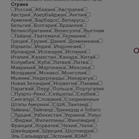
Страна
Россия
Абхазия
Австралия
Австрия
Азербайджан
Англия
Армения
Барбадос
Беларусь
Бельгия
Болгария
Бразилия
Великобритания
Венесуэла
Вьетнам
Гайана
Гватемала
Германия
Греция
Грузия
Дания
Доминикана
Израиль
Индия
Индонезия
О
Ирландия
Исландия
Испания
Италия
Казахстан
Канада
Китай
Колумбия
Куба
Латвия
Литва
Маврикий
Мартиника
Мексика
Молдавия
Монако
Монголия
Мьянма
Нидерланды
Никарагуа
Новая Зеландия
Норвегия
Панама
Парагвай
Перу
Польша
Португалия
Пуэрто-Рико
Сейшелы
Сербия
Сингапур
Словакия
Соединенные
Штаты Америки
США
Таиланд
Тайвань
Тайланд
Тринидад и Тобаго
Турция
Узбекистан
Украина
Уэльс
Фиджи
Филиппины
Финляндия
Франция
Хорватия
Чехия
Чили
Швейцария
Швеция
Шотландия
Эль Сальвадор
Эстония
ЮАР