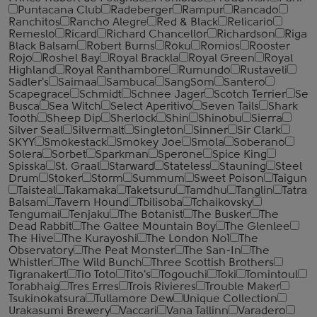
Puntacana Club
Radeberger
Rampur
Rancado
Ranchitos
Rancho Alegre
Red & Black
Relicario
Remeslo
Ricard
Richard Chancellor
Richardson
Riga
Black Balsam
Robert Burns
Roku
Romios
Rooster
Rojo
Roshel Bay
Royal Brackla
Royal Green
Royal
Highland
Royal Ranthambore
Rumundo
Rustaveli
Sadler's
Saimaa
Sambuca
SangSom
Santero
Scapegrace
Schmidt
Schnee Jager
Scotch Terrier
Se
Busca
Sea Witch
Select Aperitivo
Seven Tails
Shark
Tooth
Sheep Dip
Sherlock
Shin
Shinobu
Sierra
Silver Seal
Silvermalt
Singleton
Sinner
Sir Clark
SKYY
Smokestack
Smokey Joe
Smola
Soberano
Solera
Sorbet
Sparkman
Sperone
Spice King
Spisska
St. Graal
Starward
Stateless
Stauning
Steel
Drum
Stoker
Storm
Summum
Sweet Poison
Taigun
Taisteal
Takamaka
Taketsuru
Tamdhu
Tanglin
Tatra
Balsam
Tavern Hound
Tbilisoba
Tchaikovsky
Tengumai
Tenjaku
The Botanist
The Busker
The
Dead Rabbit
The Galtee Mountain Boy
The Glenlee
The Hive
The Kurayoshi
The London №1
The
Observatory
The Peat Monster
The San-In
The
Whistler
The Wild Bunch
Three Scottish Brothers
Tigranakert
Tio Toto
Tito's
Togouchi
Toki
Tomintoul
Torabhaig
Tres Erres
Trois Rivieres
Trouble Maker
Tsukinokatsura
Tullamore Dew
Unique Collection
Urakasumi Brewery
Vaccari
Vana Tallinn
Varadero