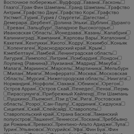
Восточное побережье
Вудфорд
Гавана
Гасконь
Глазго
Гран Фин Шампань
Гранд Шампань
Графство
Антрим
Графство Даун
Графство Корк
Графство
Уэстмит
Гурия
Гурия / Озургети
Дагестан
Демерара
Дербент
Долина Эльки
Дублин
Дуранго
Ереван
Зальцбург
Западное Высокогорье
Ивановская Область
Йонедзава
Казань
Калабрия
Калининград
Кампания
Карловы Вары
Каталония
Кахетия
Кентукки
Киото
Кодру
Кокимбо
Коньяк
Копенгаген
Краснодарский край
Крым
Кэмпбелтаун
Ламбей
Ленинградская область
Лигурия
Лимпопо
Литрим
Ломбардия
Лондон
Лоуленд (Равнина)
Луизиана
Мадрид
Макуба
Малага
Мариинск
Марсель
Мартиника
Мельбурн
Милан
Мияги
Монферрато
Москва
Московская
Область
Мурсия
Нижегородская область
Ниигата
Нормандия
Норфолк
Оахака
Обнинск
Орегон
Остров Арран
Остров Скай
Пенедес
Пенза
Пермь
Пирассунунга
Прибрежный Хайленд
Пти Шампань
Пушкино
Пьемонт
Пэи д'Ож
Рига
Ростовская
область
Роэро
Сан-Паулу
Сардиния
Сидзуока
Сицилия
Скай
Спейсайд
Ставрополь
Ставропольский край
Страна Басков
Таманский
полуостров
Ташкент
Теннесси
Тоскана
Треббьяно
ди Романья
Тревизо
Трентино-Альто Адидже
Тула
Турин
Ульяновск
Уссурийск
Уфа
Фин Буа
Фин