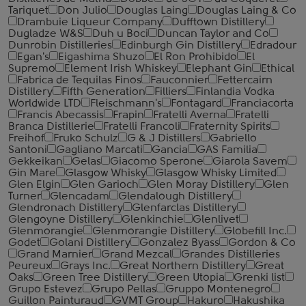
Tariquet
Don Julio
Douglas Laing
Douglas Laing & Co
Drambuie Liqueur Company
Dufftown Distillery
Dugladze W&S
Duh u Boci
Duncan Taylor and Co
Dunrobin Distilleries
Edinburgh Gin Distillery
Edradour
Egan's
Eigashima Shuzo
El Ron Prohibido
El
Supremo
Element Irish Whiskey
Elephant Gin
Ethical
Fabrica de Tequilas Finos
Fauconnier
Fettercairn
Distillery
Fifth Generation
Filliers
Finlandia Vodka
Worldwide LTD
Fleischmann's
Fontagard
Franciacorta
Francis Abecassis
Frapin
Fratelli Averna
Fratelli
Branca Distillerie
Fratelli ‎Francoli
Fraternity Spirits
Freihof
Fruko Schulz
G & J Distillers
Gabriello
Santoni
Gagliano Marcati
Gancia
GAS Familia
Gekkeikan
Gelas
Giacomo Sperone
Giarola Savem
Gin Mare
Glasgow Whisky
Glasgow Whisky Limited
Glen Elgin
Glen Garioch
Glen Moray Distillery
Glen
Turner
Glencadam
Glendalough Distillery
Glendronach Distillery
Glenfarclas Distillery
Glengoyne Distillery
Glenkinchie
Glenlivet
Glenmorangie
Glenmorangie Distillery
Globefill Inc.
Godet
Golani Distillery
Gonzalez Byass
Gordon & Co
Grand Marnier
Grand Mezcal
Grandes Distilleries
Peureux
Grays Inc.
Great Northern Distillery
Great
Oaks
Green Tree Distillery
Green Utopia
Grenki list
Grupo Estevez
Grupo Pellas
Gruppo Montenegro
Guillon Painturaud
GVMT Group
Hakuro
Hakushika