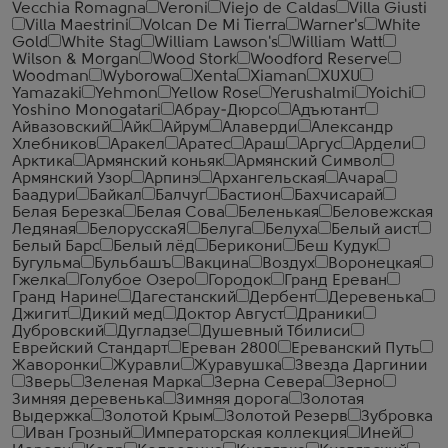
Vecchia Romagna
Veroni
Viejo de Caldas
Villa Giusti
Villa Maestrini
Volcan De Mi Tierra
Warner's
White
Gold
White Stag
William Lawson's
William Watt
Wilson & Morgan
Wood Stork
Woodford Reserve
Woodman
Wyborowa
Xenta
Xiaman
XUXU
Yamazaki
Yehmon
Yellow Rose
Yerushalmi
Yoichi
Yoshino Monogatari
Абрау-Дюрсо
Адъютант
Айвазовский
Айк
Айрум
Алаверди
Александр
Хлебников
Аракел
Аратес
Араш
Аргус
Ардели
Арктика
Армянский коньяк
Армянский Символ
Армянский Узор
Арпинэ
Архангельская
Ачара
Баадури
Байкал
Балчуг
Бастион
Бахчисарай
Белая Березка
Белая Сова
Беленькая
Беловежская
Ледяная
БелорусскаЯ
Белуга
Белуха
Белый аист
Белый Барс
Белый лёд
Берикони
Беш Кудук
Бугульма
Бульбашъ
Вакцина
Воздух
Воронецкая
Гжелка
Голубое Озеро
Городок
Гранд Ереван
Гранд Нарине
Дагестанский
Дербент
Деревенька
Джигит
Дикий мед
Доктор Август
Драники
Дубровский
Дугладзе
Душевный Тбилиси
Еврейский Стандарт
Ереван 2800
Ереванский Путь
Жаворонки
Журавли
Журавушка
Звезда Даргинии
Зверь
Зеленая Марка
Зерна Севера
Зерно
Зимняя деревенька
Зимняя дорога
Золотая
Выдержка
Золотой Крым
Золотой Резерв
Зубровка
Иван Грозный
Императорская коллекция
Иней