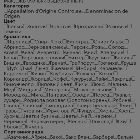
Malt)
КВ (Коньяк Выдержанный)
Категория
Appellation d'Origine Controlee
Denominacion de
Origen
Цвет
Белый
Золотая
Золотой
Прозрачная
Розовый
Темный
Ароматика
Пшеница
Спирт Люкс
Виноград
Спирт Альфа
Абрикос
Зерновая смесь
Персик
Рожь
Солод
Агава
Айва
Амаретто
Ананас
Анис
Апельсин
Банан
Березовые почки
Биттер
Брусника
Ваниль
Вишня
Гвоздика
Гранат
Грейпфрут
Гречиха
Груша
Дуб
Дым
Дыня
Ежевика
Имбирь
Карамель
Кардамон
Кизил
Клубника
Клюква
Кокос
Кориандр
Корица
Кофе
Кукуруза
Лайм
Лакрица
Лимончелло
Липовый цвет
Личи
Люкс
Малина
Мед
Миндаль
Минералы
Можжевельник
Морошка
Мята
На траве
Овощи
Перец
Ржаные
сухари
Родиола розовая (Золотой корень)
Рябина
Слива
Сливки
Смородина
Спирт Белальфа
Тмин
Травы
Тутовник
Фруктовый
Фундук
Хмель
Хрен
Хурма
Цветки бузины
Цветы
Чай
Чеcнок
Черемша
Черный перец
Чеснок
Шоколад
Юзу
Яблоко
Ячмень
Сорт винограда
Азатени
Айрен
Бако
Бако Блан
Барбера
Белый