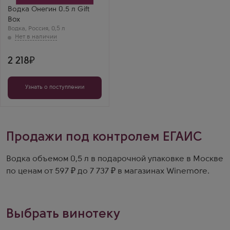
Онегин
Людмила
Водка Онегин 0.5 л Gift
Онегин в коробке —
Box
солидно и красиво.
Водка
,
Россия
,
0,5 л
Вкус мягкий, с
лёгкой сладостью.
Всегда радует.
2 218
Узнать о поступлении
Продажи под контролем ЕГАИС
Водка объемом 0,5 л в подарочной упаковке в Москве
по ценам от 597 ₽ до 7 737 ₽ в магазинах Winemore.
Выбрать винотеку