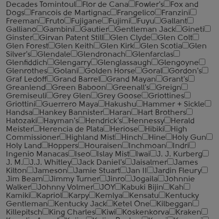
Decades Tomintoul
Flor de Cana
Fowler's
Fox and
Dogs
Francois de Martignac
Frangelico
Franzini
Freeman
Fruto
Fujigane
Fujimi
Fuyu
Gallant
Galliano
Gambini
Gautier
Gentleman Jack
Gineti
Ginster
Girvan Patent Still
Glen Clyde
Glen Colt
Glen Forest
Glen Keith
Glen Kirk
Glen Scotia
Glen
Silver's
Glendale
Glendronach
Glenfarclas
Glenfiddich
Glengarry
Glenglassaugh
Glengoyne
Glenrothes
Golani
Golden Horse
Goral
Gordon's
Graf Ledoff
Grand Barrel
Grand Mayan
Grant's
Greanlend
Green Baboon
Greenall's
Greign
Gremiseuli
Grey Glen
Grey Goose
Griottines
Griottini
Guerrero Maya
Hakushu
Hammer + Sickle
Handsa
Hankey Bannister
Haran
Hart Brothers
Hatozaki
Hayman's
Hendrick's
Hennessy
Herald
Meister
Herencia de Plata
Heriose
Hibiki
High
Commissioner
Highland Mist
Hinch
Hine
Holy Gun
Holy Land
Hoppers
Houraisen
Inchmoan
Indri
Ingenio Manacas
Iseo
Islay Mist
Iwai
J. J. Kurberg
J. M.
J.J. Whitley
Jack Daniel's
Jaisalmer
James
Kilton
Jameson
Jamie Stuart
Jan II
Jardin Fleury
Jim Beam
Jimmy Turner
Jinro
Jogaila
Johnnie
Walker
Johnny Volmer
JOY
Kabuki Bijin
Kah
Kamiki
Kapriol
Karpy
Kemlya
Kensatu
Kentucky
Gentleman
Kentucky Jack
Ketel One
Kilbeggan
Killepitsch
King Charles
Kiwi
Koskenkorva
Kraken