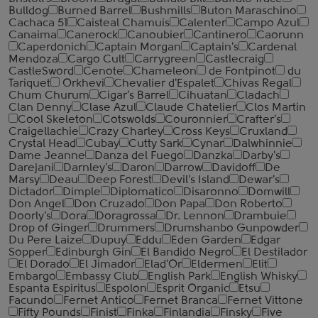
Bulldog
Burned Barrel
Bushmills
Buton Maraschino
Cachaca 51
Caisteal Chamuis
Calenter
Campo Azul
Canaima
Canerock
Canoubier
Cantinero
Caorunn
Caperdonich
Captain Morgan
Captain's
Cardenal
Mendoza
Cargo Cult
Carrygreen
Castlecraig
CastleSword
Cenote
Chameleon
de Fontpinot
du
Tariquet
Orkhevi
Chevalier d'Espalet
Chivas Regal
Chum Churum
Cigar's Barrel
Cihuatan
Cladach
Clan Denny
Clase Azul
Claude Chatelier
Clos Martin
Cool Skeleton
Cotswolds
Couronnier
Crafter's
Craigellachie
Crazy Charley
Cross Keys
Cruxland
Crystal Head
Cubay
Cutty Sark
Cynar
Dalwhinnie
Dame Jeanne
Danza del Fuego
Danzka
Darby's
Darejani
Darnley's
Daron
Darrow
Davidoff
De
Marsy
Deau
Deep Forest
Devil's Island
Dewar's
Dictador
Dimple
Diplomatico
Disaronno
Domwill
Don Angel
Don Cruzado
Don Papa
Don Roberto
Doorly's
Dora
Doragrossa
Dr. Lennon
Drambuie
Drop of Ginger
Drummers
Drumshanbo Gunpowder
Du Pere Laize
Dupuy
Eddu
Eden Garden
Edgar
Sopper
Edinburgh Gin
El Bandido Negro
El Destilador
El Dorado
El Jimador
Elad'Or
Eldermen
Elit
Embargo
Embassy Club
English Park
English Whisky
Espanta Espiritus
Espolon
Esprit Organic
Etsu
Facundo
Fernet Antico
Fernet Branca
Fernet Vittone
Fifty Pounds
Finist
Finka
Finlandia
Finsky
Five