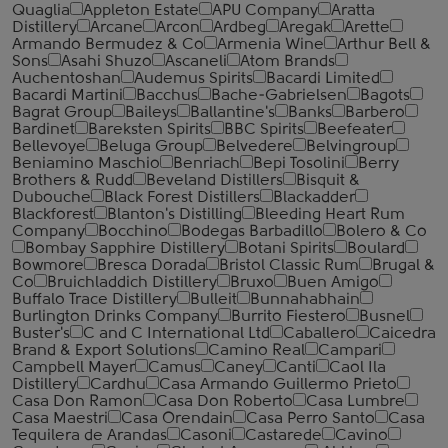
Quaglia
Appleton Estate
APU Company
Aratta
Distillery
Arcane
Arcon
Ardbeg
Aregak
Arette
Armando Bermudez & Co
Armenia Wine
Arthur Bell &
Sons
Asahi Shuzo
Ascaneli
Atom Brands
Auchentoshan
Audemus Spirits
Bacardi Limited
Bacardi Martini
Bacchus
Bache-Gabrielsen
Bagots
Bagrat Group
Baileys
Ballantine's
Banks
Barbero
Bardinet
Bareksten Spirits
BBC Spirits
Beefeater
Bellevoye
Beluga Group
Belvedere
Belvingroup
Beniamino Maschio
Benriach
Bepi Tosolini
Berry
Brothers & Rudd
Beveland Distillers
Bisquit &
Dubouche
Black Forest Distillers
Blackadder
Blackforest
Blanton's Distilling
Bleeding Heart Rum
Company
Bocchino
Bodegas Barbadillo
Bolero & Co
Bombay Sapphire Distillery
Botani Spirits
Boulard
Bowmore
Bresca Dorada
Bristol Classic Rum
Brugal &
Co
Bruichladdich Distillery
Bruxo
Buen Amigo
Buffalo Trace Distillery
Bulleit
Bunnahabhain
Burlington Drinks Company
Burrito Fiestero
Busnel
Buster's
C and C International Ltd
Caballero
Caicedra
Brand & Export Solutions
Camino Real
Campari
Campbell Mayer
Camus
Caney
Canti
Caol Ila
Distillery
Cardhu
Casa Armando Guillermo Prieto
Casa Don Ramon
Casa Don Roberto
Casa Lumbre
Casa Maestri
Casa Orendain
Casa Perro Santo
Casa
Tequilera de Arandas
Casoni
Castarede
Cavino