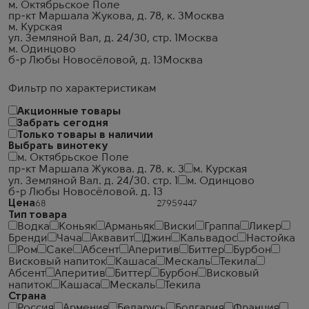
м. Октябрьское Поле
пр-кт Маршала Жукова, д. 78, к. 3
Москва
м. Курская
ул. Земляной Вал, д. 24/30, стр. 1
Москва
м. Одинцово
б-р Любы Новосёловой, д. 13
Москва
Фильтр по характеристикам
Акционные товары
Забрать сегодня
Только товары в наличии
Выбрать винотеку
м. Октябрьское Поле
пр-кт Маршала Жукова. д. 78. к. 3
м. Курская
ул. Земляной Вал. д. 24/30. стр. 1
м. Одинцово
б-р Любы Новосёловой. д. 13
Цена
Тип товара
Водка
Коньяк
Арманьяк
Виски
Граппа
Ликер
Бренди
Чача
Аквавит
Джин
Кальвадос
Настойка
Ром
Саке
Абсент
Аперитив
Биттер
Бурбон
Висковый напиток
Кашаса
Мескаль
Текила
Абсент
Аперитив
Биттер
Бурбон
Висковый
напиток
Кашаса
Мескаль
Текила
Страна
Россия
Армения
Беларусь
Болгария
Франция