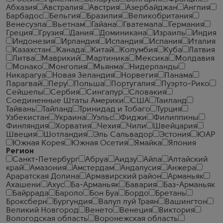
Абхазия
Австралия
Австрия
Азербайджан
Англия
Барбадос
Бельгия
Бразилия
Великобритания
Венесуэла
Вьетнам
Гайана
Гватемала
Германия
Греция
Грузия
Дания
Доминикана
Израиль
Индия
Индонезия
Ирландия
Исландия
Испания
Италия
Казахстан
Канада
Китай
Колумбия
Куба
Латвия
Литва
Маврикий
Мартиника
Мексика
Молдавия
Монако
Монголия
Мьянма
Нидерланды
Никарагуа
Новая Зеландия
Норвегия
Панама
Парагвай
Перу
Польша
Португалия
Пуэрто-Рико
Сейшелы
Сербия
Сингапур
Словакия
Соединенные Штаты Америки
США
Таиланд
Тайвань
Тайланд
Тринидад и Тобаго
Турция
Узбекистан
Украина
Уэльс
Фиджи
Филиппины
Финляндия
Хорватия
Чехия
Чили
Швейцария
Швеция
Шотландия
Эль Сальвадор
Эстония
ЮАР
Южная Корея
Южная Осетия
Ямайка
Япония
Регион
Санкт-Петербург
Абруа
Аидзу
Айла
Алтайский
край
Амазония
Амстердам
Андалусия
Анжера
Араратская Долина
Армавирский район
Арманьяк
Ахашени
Ахус
Ба-Арманьяк
Бавария
Баз-Арманьяк
Байррада
Бароло
Бон Буа
Бордо
Бретань
Броксберн
Бургундия
Валул луй Траян
Вашингтон
Великий Новгород
Венето
Венеция
Виктория
Вологодская область
Воронежская область