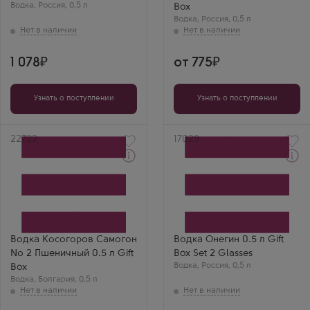
Водка
,
Россия
,
0,5 л
Box
Водка
,
Россия
,
0,5 л
1 078
от 775
Узнать о поступлении
Узнать о поступлении
Артикул
22722
Артикул
17028
Водка
Водка
Kosogorov Samogon №2
Onegin в подарочной
Wheat в подарочной
коробке
коробке
Производитель
Производитель
Опытный завод НИВА
БелАлко
Бренд
Бренд
Онегин
Водка Косогоров Самогон
Водка Онегин 0.5 л Gift
Косогоров Самогон
№ 2 Пшеничный 0.5 л Gift
Box Set 2 Glasses
Водка
,
Россия
,
0,5 л
Box
Водка
,
Болгария
,
0,5 л