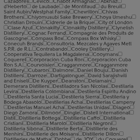
Cazadores
Cevico
Chabot Armagnac
Abkhaz
d'Heberto
de Laubade
de Montifaud
du Breuil
Saint Aubin/Westphal Family
Chevrillon
Chivas
Brothers
Chiyomusubi Sake Brewery
Choya Umeshu
Christian Drouin
Cidrerie de la Brique
City of London
Clase Azul
Clonakilty
Clonakilty Distillery
Clynelish
Distillery
Cognac Ferrand
Compagnie des Produits de
Gascogne
Compass Box
Compass Box Whisky
Conecuh Brands
Consultoria. Mezcales y Agaves Metl
S.P.R. de R.L.
Contrabando
Cooley Distillery
Cooperativa Tequilera La Magdalena
Cooymans
Coquerel
Corporacion Cuba Ron
Corporacion Cuba
Ron S.A.
Courvoisier
Cragganmore
Cragganmore
Distillery
Cubaron
Dalmore
Daniel Bouju
Danish
Distillers
Darroze
Dartigalongue
David Sarajishvili
and Eniseli
De Kuyper
Deanston
Delamain
Demerara Distillers
Destiladora San Nicolas
Destilaria
Levira
Destileria Colombiana
Destileria Espiritu Andino
Destileria Santa Lucia
Destileria Sierra
Destileria y
Bodega Abasolo
Destilerias Acha
Destilerias Campeny
Destilerias Manuel Acha
Destilerias Unidas
Diageo
Diego Zamora
Dilmoor
Dingle
Distell International
Distil
Distilleria Bottega
Distilleria Caffo
Distilleria
Cristiani
Distilleria Marolo
Distilleria Negroni
Distilleria Sibona
Distillerie Berta
Distillerie des
Menhirs
Distillerie des Moisans
Distillerie Dillon
Distilleries de Matha
Dobbe
de JOY
du Coquerel