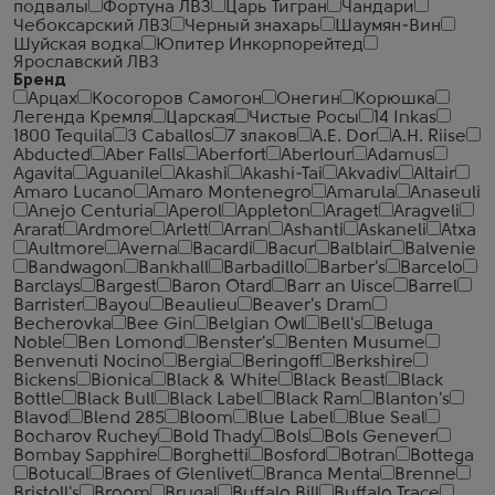
подвалы
Фортуна ЛВЗ
Царь Тигран
Чандари
Чебоксарский ЛВЗ
Черный знахарь
Шаумян-Вин
Шуйская водка
Юпитер Инкорпорейтед
Ярославский ЛВЗ
Бренд
Арцах
Косогоров Самогон
Онегин
Корюшка
Легенда Кремля
Царская
Чистые Росы
14 Inkas
1800 Tequila
3 Caballos
7 злаков
A.E. Dor
A.H. Riise
Abducted
Aber Falls
Aberfort
Aberlour
Adamus
Agavita
Aguanile
Akashi
Akashi-Tai
Akvadiv
Altair
Amaro Lucano
Amaro Montenegro
Amarula
Anaseuli
Anejo Centuria
Aperol
Appleton
Araget
Aragveli
Ararat
Ardmore
Arlett
Arran
Ashanti
Askaneli
Atxa
Aultmore
Averna
Bacardi
Bacur
Balblair
Balvenie
Bandwagon
Bankhall
Barbadillo
Barber's
Barcelo
Barclays
Bargest
Baron Otard
Barr an Uisce
Barrel
Barrister
Bayou
Beaulieu
Beaver's Dram
Becherovka
Bee Gin
Belgian Owl
Bell's
Beluga
Noble
Ben Lomond
Benster's
Benten Musume
Benvenuti Nocino
Bergia
Beringoff
Berkshire
Bickens
Bionica
Black & White
Black Beast
Black
Bottle
Black Bull
Black Label
Black Ram
Blanton's
Blavod
Blend 285
Bloom
Blue Label
Blue Seal
Bocharov Ruchey
Bold Thady
Bols
Bols Genever
Bombay Sapphire
Borghetti
Bosford
Botran
Bottega
Botucal
Braes of Glenlivet
Branca Menta
Brenne
Bristoll's
Broom
Brugal
Buffalo Bill
Buffalo Trace