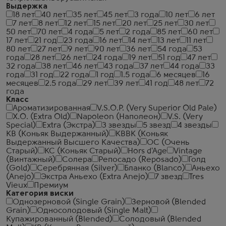
Выдержка
18 лет
40 лет
35 лет
45 лет
3 года
10 лет
6 лет
7 лет
8 лет
12 лет
15 лет
20 лет
25 лет
30 лет
50 лет
70 лет
4 года
5 лет
2 года
85 лет
60 лет
17 лет
21 год
23 года
16 лет
14 лет
13 лет
11 лет
80 лет
27 лет
9 лет
90 лет
36 лет
54 года
53
года
28 лет
26 лет
24 года
19 лет
51 год
47 лет
32 года
38 лет
46 лет
43 года
37 лет
44 года
33
года
31 год
22 года
1 год
1.5 года
6 месяцев
16
месяцев
2.5 года
29 лет
39 лет
41 год
48 лет
72
года
Класс
Ароматизированная
V.S.O.P. (Very Superior Old Pale)
X.O. (Extra Old)
Napoleon (Наполеон)
V.S. (Very
Special)
Extra (Экстра)
3 звезды
5 звезд
4 звезды
КВ (Коньяк Выдержанный)
КВВК (Коньяк
Выдержанный Высшего Качества)
ОС (Очень
Старый)
КС (Коньяк Старый)
Hors d'Age
Vintage
(Винтажный)
Солера
Репосадо (Reposado)
Голд
(Gold)
Серебрянная (Silver)
Бланко (Blanco)
Аньехо
(Anejo)
Экстра Аньехо (Extra Anejo)
7 звезд
Tres
Vieux
Премиум
Категория виски
Однозерновой (Single Grain)
Зерновой (Blended
Grain)
Односолодовый (Single Malt)
Купажированный (Blended)
Солодовый (Blended