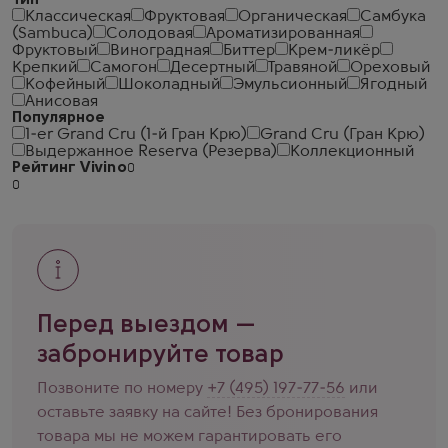
Тип
Классическая
Фруктовая
Органическая
Самбука
(Sambuca)
Солодовая
Ароматизированная
Фруктовый
Виноградная
Биттер
Крем-ликёр
Крепкий
Самогон
Десертный
Травяной
Ореховый
Кофейный
Шоколадный
Эмульсионный
Ягодный
Анисовая
Популярное
1-er Grand Cru (1-й Гран Крю)
Grand Cru (Гран Крю)
Выдержанное Reserva (Резерва)
Коллекционный
Рейтинг Vivino
Перед выездом —
забронируйте товар
Позвоните по номеру
+7 (495) 197-77-56
или
оставьте заявку на сайте! Без бронирования
товара мы не можем гарантировать его