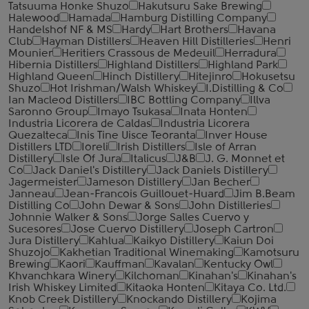
Tatsuuma Honke Shuzo
Hakutsuru Sake Brewing
Halewood
Hamada
Hamburg Distilling Company
Handelshof NF & MS
Hardy
Hart Brothers
Havana
Club
Hayman Distillers
Heaven Hill Distilleries
Henri
Mounier
Heritiers Crassous de Medeuil
Herradura
Hibernia Distillers
Highland Distillers
Highland Park
Highland Queen
Hinch Distillery
Hitejinro
Hokusetsu
Shuzo
Hot Irishman/Walsh Whiskey
I.Distilling & Co
Ian Macleod Distillers
IBC Bottling Company
Illva
Saronno Group
Imayo Tsukasa
Inata Honten
Industria Licorera de Caldas
Industria Licorera
Quezalteca
Inis Tine Uisce Teoranta
Inver House
Distillers LTD
Ioreli
Irish Distillers
Isle of Arran
Distillery
Isle Of Jura
Italicus
J&B
J. G. Monnet et
Co
Jack Daniel's Distillery
Jack Daniels Distillery
Jagermeister
Jameson Distillery
Jan Becher
Janneau
Jean-Francois Guillouet-Huard
Jim B.Beam
Distilling Co
John Dewar & Sons
John Distilleries
Johnnie Walker & Sons
Jorge Salles Cuervo y
Sucesores
Jose Cuervo Distillery
Joseph Cartron
Jura Distillery
Kahlua
Kaikyo Distillery
Kaiun Doi
Shuzojo
Kakhetian Traditional Winemaking
Kamotsuru
Brewing
Kaori
Kauffman
Kavalan
Kentucky Owl
Khvanchkara Winery
Kilchoman
Kinahan's
Kinahan's
Irish Whiskey Limited
Kitaoka Honten
Kitaya Co. Ltd.
Knob Creek Distillery
Knockando Distillery
Kojima