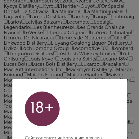
Sohonten
Kumesen Syuzou
Kvareli Cellar
KWV
Kyoya Distillery
Kyro
L'Heritier-Guyot
l'Or Special
Drinks
La Cofradia
La Malinche
La Martiniquaise
Lagavulin
Lamas Destilaria
Lambay
Langs
Laphroaig
Larios
Latvijas Balzams
Lecompte
Ledaig
Legendario
Les Bienheureux
Les Grands Chais de
France
LeVecke
Lheraud Cognac
Licorera Cihuatan
Licorera De Nicaragua
Licores de Guatemala
Lillet
Linkwood Distillery
Liuyang Goalong Liquor Distillery
Liviko
Loch Lomond Group
Locomotive 103
Lombard
Longmorn Distillery
Lost Irish Whiskey Limited
Lotte
Chilsung
Louis Royer
Louisiana Spirits
Lucano 1894
Lucas Bols
Lucas Bols Distillery
Luxardo
Macallan
MacDuff International Ltd
Mackmyra Distillery
Maison
Boinaud
Maison Ferrand
Maison Gautier
Maison
Mauxion
Maison Prunier
Maker's Mark
Makers Mark
Malecon
Mallows Bottling
Malt'b Whiskey
MAP
Company
Marancheville
Marcati
Marie Brizard
Markus Wieser
Mars Shinshu Distillery
Martell & Co
Martin Miller's
Masahiro Distillery
Massenez
Masuda
18+
Tokubee Shoten
Matsui Shuzo
Matusalem and Co
Maxime Trijol Cognac
Maximus
Mayfair Brands
Mazzetti d'Altavilla
McClelland's
Menard & Fils
Meukow Cognac
Mey Alkollu Ickiler Sanayii ve Ticaret
Mezan
Michter's Distillery
Midleton Distillery
Mijnaberd
Milestone Beverages
Millesimes & Tradition
Сайт содержит информацию для лиц
Minami Alps Wine and Beverages
Mizubasho
Moe