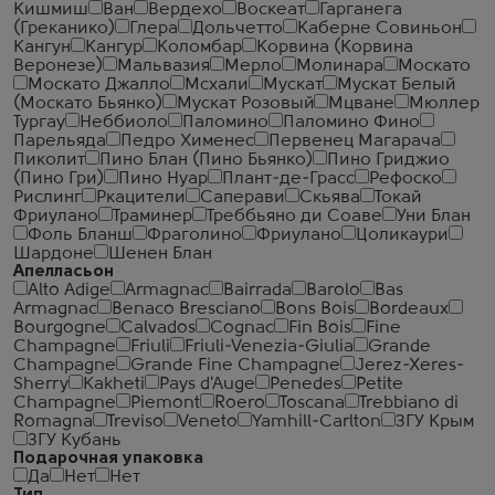
Кишмиш
Ван
Вердехо
Воскеат
Гарганега
(Греканико)
Глера
Дольчетто
Каберне Совиньон
Кангун
Кангур
Коломбар
Корвина (Корвина
Веронезе)
Мальвазия
Мерло
Молинара
Москато
Москато Джалло
Мсхали
Мускат
Мускат Белый
(Москато Бьянко)
Мускат Розовый
Мцване
Мюллер
Тургау
Неббиоло
Паломино
Паломино Фино
Парельяда
Педро Хименес
Первенец Магарача
Пиколит
Пино Блан (Пино Бьянко)
Пино Гриджио
(Пино Гри)
Пино Нуар
Плант-де-Грасс
Рефоско
Рислинг
Ркацители
Саперави
Скьява
Токай
Фриулано
Траминер
Треббьяно ди Соаве
Уни Блан
Фоль Бланш
Фраголино
Фриулано
Цоликаури
Шардоне
Шенен Блан
Апелласьон
Alto Adige
Armagnac
Bairrada
Barolo
Bas
Armagnac
Benaco Bresciano
Bons Bois
Bordeaux
Bourgogne
Calvados
Cognac
Fin Bois
Fine
Champagne
Friuli
Friuli-Venezia-Giulia
Grande
Champagne
Grande Fine Champagne
Jerez-Xeres-
Sherry
Kakheti
Pays d'Auge
Penedes
Petite
Champagne
Piemont
Roero
Toscana
Trebbiano di
Romagna
Treviso
Veneto
Yamhill-Carlton
ЗГУ Крым
ЗГУ Кубань
Подарочная упаковка
Да
Нет
Нет