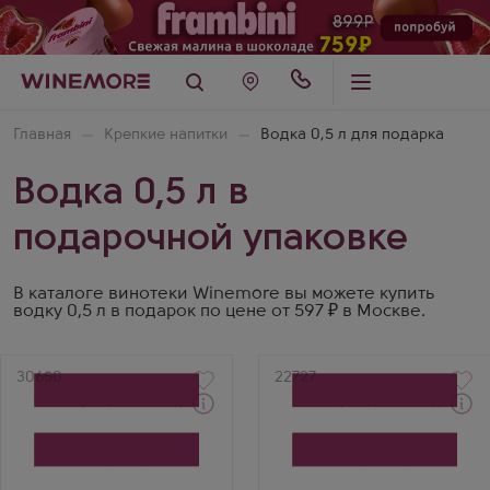
Главная
Крепкие напитки
Водка 0,5 л для подарка
Водка 0,5 л в
подарочной упаковке
В каталоге винотеки Winemore вы можете купить
водку 0,5 л в подарок по цене от 597 ₽ в Москве.
Артикул
30650
Артикул
22727
Через 1-2 дня
Через 1-2 дня
Водка
Водка
Гастроном Купаж №7 к
Chistye Rosy в
Мясным Блюдам в
подарочной коробке
подарочной коробке
Производитель