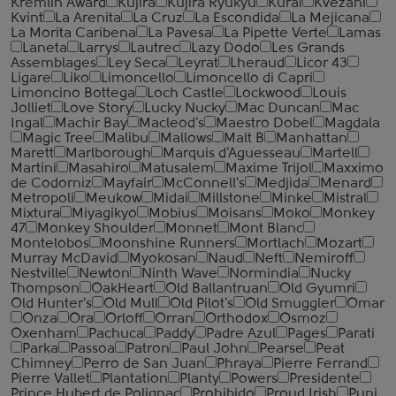
Kremlin Award
Kujira
Kujira Ryukyu
Kurai
Kvezani
Kvint
La Arenita
La Cruz
La Escondida
La Mejicana
La Morita Caribena
La Pavesa
La Pipette Verte
Lamas
Laneta
Larrys
Lautrec
Lazy Dodo
Les Grands
Assemblages
Ley Seca
Leyrat
Lheraud
Licor 43
Ligare
Liko
Limoncello
Limoncello di Capri
Limoncino Bottega
Loch Castle
Lockwood
Louis
Jolliet
Love Story
Lucky Nucky
Mac Duncan
Mac
Ingal
Machir Bay
Macleod's
Maestro Dobel
Magdala
Magic Tree
Malibu
Mallows
Malt B
Manhattan
Marett
Marlborough
Marquis d'Aguesseau
Martell
Martini
Masahiro
Matusalem
Maxime Trijol
Maxximo
de Codorniz
Mayfair
McConnell's
Medjida
Menard
Metropoli
Meukow
Midai
Millstone
Minke
Mistral
Mixtura
Miyagikyo
Mobius
Moisans
Moko
Monkey
47
Monkey Shoulder
Monnet
Mont Blanc
Montelobos
Moonshine Runners
Mortlach
Mozart
Murray McDavid
Myokosan
Naud
Neft
Nemiroff
Nestville
Newton
Ninth Wave
Normindia
Nucky
Thompson
OakHeart
Old Ballantruan
Old Gyumri
Old Hunter's
Old Mull
Old Pilot's
Old Smuggler
Omar
Onza
Ora
Orloff
Orran
Orthodox
Osmoz
Oxenham
Pachuca
Paddy
Padre Azul
Pages
Parati
Parka
Passoa
Patron
Paul John
Pearse
Peat
Chimney
Perro de San Juan
Phraya
Pierre Ferrand
Pierre Vallet
Plantation
Planty
Powers
Presidente
Prince Hubert de Polignac
Prohibido
Proud Irish
Puni