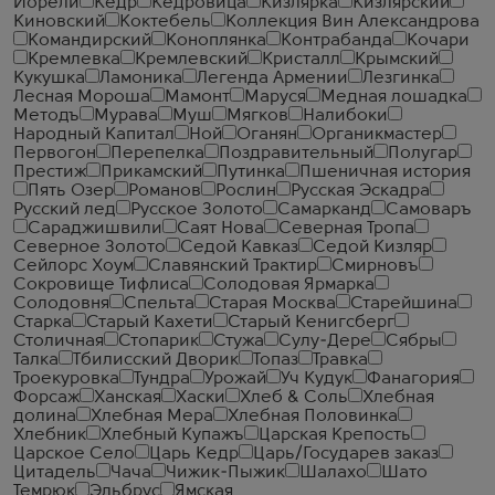
Иорели
Кедр
Кедровица
Кизлярка
Кизлярский
Киновский
Коктебель
Коллекция Вин Александрова
Командирский
Коноплянка
Контрабанда
Кочари
Кремлевка
Кремлевский
Кристалл
Крымский
Кукушка
Ламоника
Легенда Армении
Лезгинка
Лесная Мороша
Мамонт
Маруся
Медная лошадка
Методъ
Мурава
Муш
Мягков
Налибоки
Народный Капитал
Ной
Оганян
Органикмастер
Первогон
Перепелка
Поздравительный
Полугар
Престиж
Прикамский
Путинка
Пшеничная история
Пять Озер
Романов
Рослин
Русская Эскадра
Русский лед
Русское Золото
Самарканд
Самоваръ
Сараджишвили
Саят Нова
Северная Тропа
Северное Золото
Седой Кавказ
Седой Кизляр
Сейлорс Хоум
Славянский Трактир
Смирновъ
Сокровище Тифлиса
Солодовая Ярмарка
Солодовня
Спельта
Старая Москва
Старейшина
Старка
Старый Кахети
Старый Кенигсберг
Столичная
Стопарик
Стужа
Сулу-Дере
Сябры
Талка
Тбилисский Дворик
Топаз
Травка
Троекуровка
Тундра
Урожай
Уч Кудук
Фанагория
Форсаж
Ханская
Хаски
Хлеб & Соль
Хлебная
долина
Хлебная Мера
Хлебная Половинка
Хлебник
Хлебный Купажъ
Царская Крепость
Царское Село
Царь Кедр
Царь/Государев заказ
Цитадель
Чача
Чижик-Пыжик
Шалахо
Шато
Темрюк
Эльбрус
Ямская