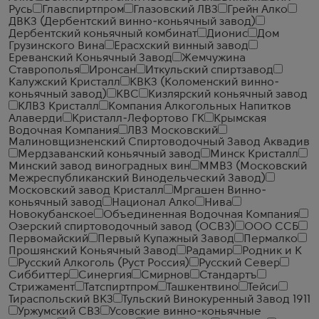
Русь
Главспиртпром
Глазовский ЛВЗ
Грейн Алко
ДВКЗ (Дербентский винно-коньячный завод)
Дербентский коньячный комбинат
Дионис
Дом
Грузинского Вина
Ерасхский винный завод
Ереванский Коньячный Завод
Жемчужина
Ставрополья
Иронсан
Иткульский спиртзавод
Калужский Кристалл
КВКЗ (Коломенский винно-
коньячный завод)
КВС
Кизлярский коньячный завод
КЛВЗ Кристалл
Компания Алкогольных Напитков
Алаверди
Кристалл-Лефортово ГК
Крымская
Водочная Компания
ЛВЗ Московский
Малиновщизненский Спиртоводочный Завод Аквадив
Мердзаванский коньячный завод
Минск Кристалл
Минский завод виноградных вин
ММВЗ (Московский
Межреспубликанский Винодельческий Завод)
Московский завод Кристалл
Мргашен Винно-
коньячный завод
Национал Алко
Нива
Новокубанское
Объединенная Водочная Компания
Озерский спиртоводочный завод (ОСВЗ)
ООО ССБ
Первомайский
Первый Купажный Завод
Пермалко
Прошянский Коньячный Завод
Радамир
Родник и К
Русский Алкоголь (Руст Россия)
Русский Север
Сиббиттер
Синергия
Смирнов
Стандартъ
Стрижамент
Татспиртпром
Ташкентвино
Тейси
Тираспольский ВКЗ
Тульский Винокуренный Завод 1911
Уржумский СВЗ
Усовские винно-коньячные