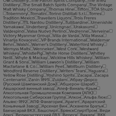
Owl Distillery
The Patron Spirits Company
The Shed
Distillery
The Small Batch Spirits Company
The Vintage
Malt Whisky Company
Thomas Hine
Tiffon
TOA Shuzo
Tobermory
Tomatin
Torino Distillati S.r.l.
Torres
Tradition Mexico
Travellers Liquors
Trois Freres
Distillery
TTL Nantou Distillery
Tullibardine
Umenishiki
Yamakawa
Underberg
Unicognac
Urakasumi
Valdespino
Valsa Nuovo Perlino
Vedrenne
Verveine
Victory Myanmar Group
Villa de Varda
Villa Massa
Vinarija Kovacevic
VP Brands International
Waldemar
Behn
Walsh
Warner's Distillery
Waterford Whisky
Wemyss Malts
Wenneker
West Cork
Westward
Whiskey
WhistlePig
White Horse Distillers
Whitley
Neill
Whyte & Mackay
Wicklow Hills Whiskey
William
Grant & Sons
William Lawson's Distillery
William
Macfarlane & Co.
William Peel
Wolfburn Distillery
Woodford Reserve Distillery
Writers' Tears
Yaguara
Yellow Rose Distilling
Yoshino Spirits
Zacapa
Zacapa
Centenario
Zanin 1895
Zuidam
Абрау-Дюрсо
(Русский Шампанский Дом)
Абшерон-Шараб
Авшарский винный завод
Алеф-Виналь-Крым
Алкогольная Промышленная Компания (АПК)
Алкогольная Сибирская Группа
Алкон
Альфа Люкс
Альянс-1892
АПФ Фанагория
Арагет
Араратский
Коньячный Завод
Арсенал Вин
Асканели Братья
Бахчисарай ВКЗ
Башспирт
БрянскСпиртПром
Веди
Алко
Великоустюгский ЛВЗ
Вереск
Викалк
ВКК