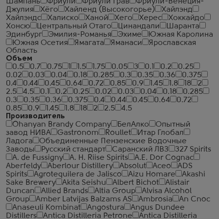
Шампань
Фриули
Фриули Грав
Фриули-Венеция-
Джулия
Хёго
Хайленд (Высокогорье)
Хайлэнд
Хайлэндс
Халиско
Ханой
Хего
Херес
Хоккайдо
Хонсю
Центральный Отаго
Цинандали
Шаранта
Эдинбург
Эмилия-Романья
Эхиме
Южная Каролина
Южная Осетия
Ямагата
Яманаси
Ярославская
Область
Объем
0.5
0.7
0.75
1
1.5
1.75
0.05
3
0.1
0.2
0.25
0.02
0.03
0.04
0.18
0.285
0.3
0.35
0.36
0.375
0.4
0.44
0.45
0.64
0.72
0.85
0.9
1.45
1.8
18
2
2.5
4.5
0.1
0.2
0.25
0.02
0.03
0.04
0.18
0.285
0.3
0.35
0.36
0.375
0.4
0.44
0.45
0.64
0.72
0.85
0.9
1.45
1.8
18
2
2.5
4.5
Производитель
Ohanyan Brandy Company
БелАлко
Опытный
завод НИВА
Gastronom
Roullet
Итар Глобал
Ладога
Объединенные Пензенские Водочные
Заводы
Русский стандарт
Саранский ЛВЗ
327 Spirits
A. de Fussigny
A. H. Riise Spirits
A.E. Dor Cognac
Aberfeldy
Aberlour Distillery
Absolut
Aceo
ADS
Spirits
Agrotequilera de Jalisco
Aizu Homare
Akashi
Sake Brewery
Akita Seishu
Albert Bichot
Alistair
Duncan
Allied Brands
Altia Group
Alvisa Alcohol
Group
Amber Latvijas Balzams AS
Ambrosia
An Cnoc
Anaseuli Kombinat
Angostura
Angus Dundee
Distillers
Antica Distilleria Petrone
Antica Distilleria