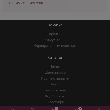
наличие в магазине.
Покупка
Гарантии
Консультации
Корпоративным клиентам
Каталог
Вино
Шампанское
Крепкие напитки
Пиво
Гастрономия
Вода и соки
Аксессуары
0
0