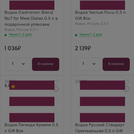
Производитель
Саранский ЛВЗ
Gastronom
Бренд
Чистые Росы
Водка Gastronom Blend
Водка Чистые Росы 0.5 л
№7 for Meat Dishes 0.5 л в
Gift Box
Водка
,
Россия
,
0,5 л
подарочной упаковке
Водка
,
Россия
,
0,5 л
Через 1-2 дня
Через 1-2 дня
1 036
2 139
1
1
В корзину
В корзину
Артикул
26092
Артикул
24378
5.0
Водка
Водка
Legend of Kremlin в
Russian Standard Original
подарочной коробке
в подарочной коробке
Производитель
Производитель
Итар Глобал
Русский стандарт
Бренд
Регион
Легенда Кремля
Санкт-Петербург
Водка Легенда Кремля 0.5
Водка Русский Стандарт
Мирон Алексеев
л Gift Box
Оригинальная 0.5 л Gift
Пьётся легко.