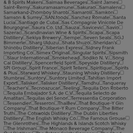
& B Spirits Makers
Saimaa Beverages
Saint James
Saint-Remy
Sakuramasamune
Sakurao
Samalens
Samarkand-Zhomboy Sharob
Samaroli
Samkon
Samson & Surrey
SAN.foods
Sanchez Romate
Santa
Lucia
Santiago de Cuba
Sas Compagnie Vinicole De
Bourgogne
Saura Co. Ltd
Sauza
Savicevic
Savio
Sazerac
Scandinavian Wine & Spirits
Scapa
Scapa
Distillery
Sekiya Brewery
Sempe
Seven Seals
SGJ
Bimmerle
Sharg Ulduzu
Shata Shuzo
Sheridan's
Shinobu Distillery
Siberian Express
Sidney Frank
Importing Co
Simex Original
Singular Spirits
Sipsmith
Slaur International
Smokehead
Sodiko N. V.
Song
Cai Distillery
Spencerfield Spirit
Speyside Distillery
SPI Group
Spirit France
Spirit Tellers
Spiritique
Spirits
& Plus
Starward Whiskey
Stauning Whisky Distillery
Stumbras
Suntory
Suntory Limited
Tahitian Import
Export
Talisker
Talisker Distillery
Tamdhu
Tanqueray
Teacher's
Tecnoazucar
Teeling
Tequila Don Roberto
Tequila Embajador S.A. de C.V
Tequila Selecto de
Amatitan
Tequilas del Senor
Terressentia Corporation
Tessendier
Tesseron
ThaiBev
That Boutique-Y Gin
Company
That Boutique-Y Rum Company
The Bitter
Truth
The Cotswolds Distillery
The Dublin Liberties
Distillery
The English Whisky Co.
The Famous Grouse
The Glenrothes
The Highlands & Islands Scotch Whisky
The Irishman
The Monaco Beverage Company
The