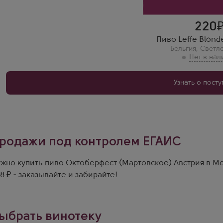
220
Пиво Leffe Blond
Бельгия
,
Светл
Узнать о пост
родажи под контролем ЕГАИС
жно купить пиво Октоберфест (Мартовское) Австрия в М
8 ₽ - заказывайте и забирайте!
ыбрать винотеку