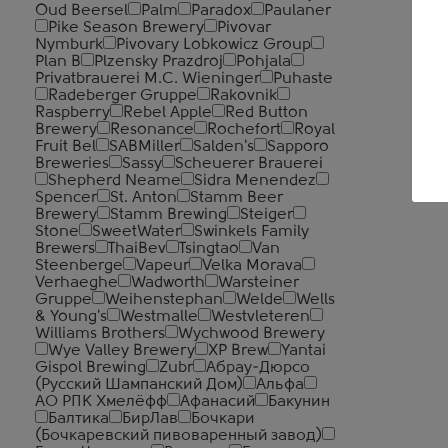
Oud Beersel
Palm
Paradox
Paulaner
Pike Season Brewery
Pivovar
Nymburk
Pivovary Lobkowicz Group
Plan B
Plzensky Prazdroj
Pohjala
Privatbrauerei M.C. Wieninger
Puhaste
Radeberger Gruppe
Rakovnik
Raspberry
Rebel Apple
Red Button
Brewery
Resonance
Rochefort
Royal
Fruit Bel
SABMiller
Salden's
Sapporo
Breweries
Sassy
Scheuerer Brauerei
Shepherd Neame
Sidra Menendez
Spencer
St. Anton
Stamm Beer
Brewery
Stamm Brewing
Steiger
Stone
SweetWater
Swinkels Family
Brewers
ThaiBev
Tsingtao
Van
Steenberge
Vapeur
Velka Morava
Verhaeghe
Wadworth
Warsteiner
Gruppe
Weihenstephan
Welde
Wells
& Young's
Westmalle
Westvleteren
Williams Brothers
Wychwood Brewery
Wye Valley Brewery
XP Brew
Yantai
Gispol Brewing
Zubr
Абрау-Дюрсо
(Русский Шампанский Дом)
Альфа
АО РПК Хмелёфф
Афанасий
Бакунин
Балтика
БирЛав
Бочкари
(Бочкаревский пивоваренный завод)