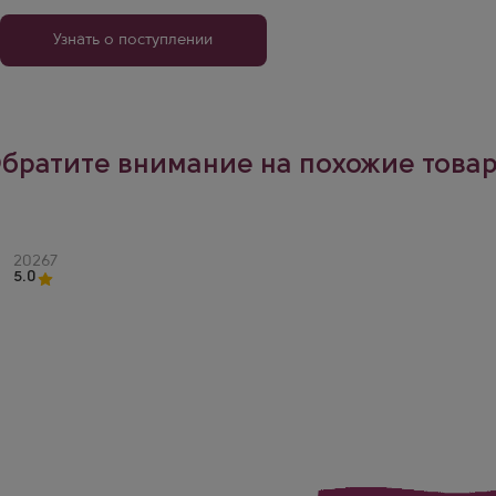
Узнать о поступлении
братите внимание на похожие това
Артикул
20267
5.0