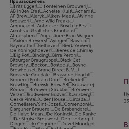
Производитель
Fritz Egger
3 Fonteinen Brouwerij
AB InBev Efes
Achelse Kluis
Adnams
AF Brew
Alaryk
Alken-Maes
Alvinne
Brouwerij
Ame Wild Freaks
Amundsen
Anheuser-Busch InBev
Arcobrau Grafliches Brauhaus
Atmosphere
Augustiner-Brau Wagner
Axiom Brewery
Ayinger
Bavaria
Bayreuther
Belhaven
Bierbrouwerij
De Koningshoeven
Bieres de Chimay
Big Pot
Binding
Birra Peroni
Bitburger Braugruppe
Black Cat
Brewery
Bockor
Bosteels
Boyne
Brewhouse
Brand Direct B. V.
Brasserie Goudale
Brasserie Haacht
Brauerei Fruh am Dom
Brekeriet
П
BrewDog
Brewski Brew AB
Brouwerej
Roman
Brouwerij Strubbe
Brouwers
Ну
Verzet
Budweiser Budvar
Carlsberg
Ceska Pinta
Cider House
Circada
25
Cornelissen/Sint-Jozef
Corsendonk
Darguner Brauerei
De Brabandere
De Halve Maan
De Koninck
De Ranke
De Struise Brouwers
Den Herberg
Diageo
du Coquerel
Duvel Moortgat
В