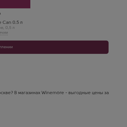
e Can 0.5 л
ое
,
0,5 л
уплении
оскве? В магазинах Winemore - выгодные цены за