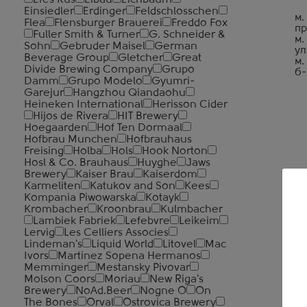
Efes Rus
Eibau
Eichbaum
Einsiedler
Erdinger
Feldschlosschen
м.
Flea
Flensburger Brauerei
Freddo Fox
пр
Fuller Smith & Turner
G. Schneider &
м.
Sohn
Gebruder Maisel
German
ул
Beverage Group
Gletcher
Great
м.
Divide Brewing Company
Grupo
б-
Damm
Grupo Modelo
Gyumri-
Garejur
Hangzhou Qiandaohu
Heineken International
Herisson Cider
Hijos de Rivera
HIT Brewery
Hoegaarden
Hof Ten Dormaal
Hofbrau Munchen
Hofbrauhaus
Freising
Holba
Hols
Hook Norton
Hosl & Co. Brauhaus
Huyghe
Jaws
Brewery
Kaiser Brau
Kaiserdom
Karmeliten
Katukov and Son
Kees
Kompania Piwowarska
Kotayk
Krombacher
Kroonbrau
Kulmbacher
Lambiek Fabriek
Lefebvre
Leikeim
Lervig
Les Celliers Associes
Lindeman's
Liquid World
Litovel
Mac
Ivors
Martinez Sopena Hermanos
Memminger
Mestansky Pivovar
Molson Coors
Moriau
New Riga's
Brewery
NoAd.Beer
Nogne O
On
The Bones
Orval
Ostrovica Brewery