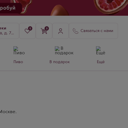
еки
0
0
Связаться с нами
8, к. 3
Пиво
В подарок
Ещё
Москве.