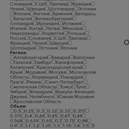
Словакия
США
Таиланд
Франция
Чехия
Швеция
Шотландия
Эстония
Япония
Англия
Армения
Беларусь
Бельгия
Великобритания
Голландия
Ирландия
Испания
Италия
Китай
Литва
Мексика
Нидерланды
Норвегия
Польша
Россия
Словакия
США
Таиланд
О
Франция
Чехия
Швеция
Шотландия
Эстония
Япония
Регион
Алтайский край
Бавария
Валлония
Галисия
Гамбург
Калифорния
Каталония
Краснодарский край
Крым
Моравия
Москва
Московская
Область
Нормандия
Пикардия
Прага
Рязань
Санкт-Петербург
Смоленская Область
Томск
Тула
Умбрия
Фландрия
Фриули-Венеция-
Джулия
Челябинск
Южная Моравия
Ярославская Область
Объем
0.5
0.25
0.3
0.32
0.33
0.355
0.375
0.4
0.44
0.45
0.47
0.48
0.568
0.639
0.65
0.7
0.75
0.88
0.9
1
1.1
1.2
1.25
1.3
1.35
1.4
1.5
5