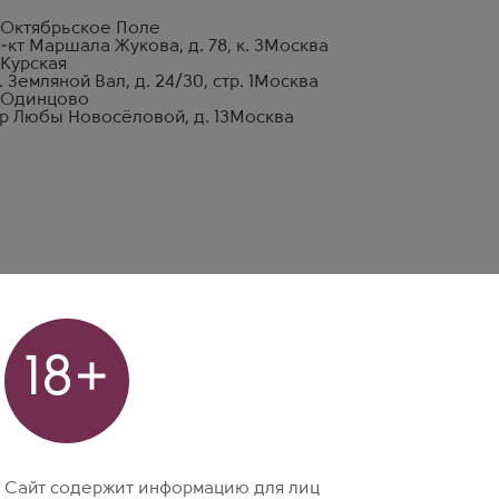
 Октябрьское Поле
-кт Маршала Жукова, д. 78, к. 3
Москва
 Курская
. Земляной Вал, д. 24/30, стр. 1
Москва
 Одинцово
р Любы Новосёловой, д. 13
Москва
18+
Сайт содержит информацию для лиц