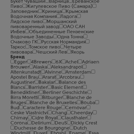
Букет Чувашии
Варница
Ереванское
Пиво
Жигулевское Пиво (Самара)
Заповедник
Криница
Крымская
Водочная Компания
Ладога
Лидское пиво
Моршанский
пивоваренный завод
ОАО САН
ИнБев
Объединенные Пензенские
Водочные Заводы
Одна Тонна
Очаково ГК
Русская Нормандия
Таркос
Томское пиво
Четыре
пивовара
Чешский Лев
Якорь
Бренд
Egger
4Brewers
6X
Achel
Adriaen
Brouwer
Alaska
Aleksandrapol
Altenkunstadt
Alvinne
Amsterdam
Apostel Brau
Ararat
Arcobrau
Augustiner
Bakalar
Balance des
Blancs
Barrister
Basic Element
Benediktiner
Berliner Geschichte
Birra Moretti
Bitburger
Blanche de
Bruges
Blanche de Bruxelles
Bouba
Bud
Caractere Rouge
Cernovar
Ceske Vlastnictvi
Chang
Cheerday
Chimay
Cidre Royal
Clausthaler
Corona
Delirium
DeuS
Dickiy Crest
Duchesse de Bourgogne
Dutch
Windmill
Duvel
Eboshi
Ename
Essa