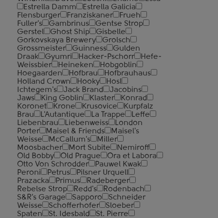
Estrella Damm
Estrella Galicia
Flensburger
Franziskaner
Frueh
Fuller's
Gambrinus
Gentse Strop
Gerstel
Ghost Ship
Gisbelle
Gorkovskaya Brewery
Grolsch
Grossmeister
Guinness
Gulden
Draak
Gyumri
Hacker-Pschorr
Hefe-
Weissbier
Heineken
Hobgoblin
Hoegaarden
Hofbrau
Hofbrauhaus
Holland Crown
Hooky
Hosl
Ichtegem's
Jack Brand
Jacobins
Jaws
King Goblin
Klaster
Konrad
Koronet
Krone
Krusovice
Kurpfalz
Brau
L'Autantique
La Trappe
Leffe
Liebenbrau
Liebenweiss
London
Porter
Maisel & Friends
Maisel's
Weisse
McCallum's
Miller
Moosbacher
Mort Subite
Nemiroff
Old Bobby
Old Prague
Ora et Labora
Otto Von Schrodder
Pauwel Kwak
Peroni
Petrus
Pilsner Urquell
Prazacka
Primus
Radeberger
Rebelse Strop
Redd's
Rodenbach
S&R's Garage
Sapporo
Schneider
Weisse
Schofferhofer
Sloeber
Spaten
St. Idesbald
St. Pierre