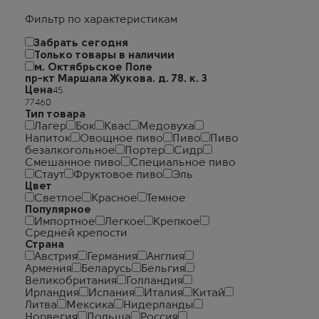
Фильтр по характеристикам
Забрать сегодня
Только товары в наличии
м. Октябрьское Поле
пр-кт Маршала Жукова. д. 78. к. 3
Цена
Тип товара
Лагер
Бок
Квас
Медовуха
Напиток
Овощное пиво
Пиво
Пиво
безалкогольное
Портер
Сидр
Смешанное пиво
Специальное пиво
Стаут
Фруктовое пиво
Эль
Цвет
Светлое
Красное
Темное
Популярное
Импортное
Легкое
Крепкое
Средней крепости
Страна
Австрия
Германия
Англия
Армения
Беларусь
Бельгия
Великобритания
Голландия
Ирландия
Испания
Италия
Китай
Литва
Мексика
Нидерланды
Норвегия
Польша
Россия