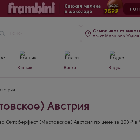
Самовывоз
из винот
пр-кт Маршала Жукова, д. 7
Коньяк
Виски
Водка
Австрия
товское) Австрия
о Октоберфест (Мартовское) Австрия по цене за 258 ₽ в 