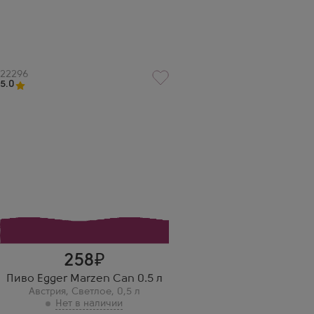
Артикул
22296
5.0
258
Пиво Egger Marzen Can 0.5 л
Австрия
,
Светлое
,
0,5 л