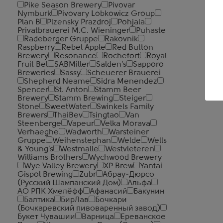
Pike Season Brewery
Pivovar
Nymburk
Pivovary Lobkowicz Group
Plan B
Plzensky Prazdroj
Pohjala
Privatbrauerei M.C. Wieninger
Puhaste
Radeberger Gruppe
Rakovnik
Raspberry
Rebel Apple
Red Button
Brewery
Resonance
Rochefort
Royal
Fruit Bel
SABMiller
Salden's
Sapporo
Breweries
Sassy
Scheuerer Brauerei
Shepherd Neame
Sidra Menendez
Spencer
St. Anton
Stamm Beer
Brewery
Stamm Brewing
Steiger
Stone
SweetWater
Swinkels Family
Brewers
ThaiBev
Tsingtao
Van
Steenberge
Vapeur
Velka Morava
Verhaeghe
Wadworth
Warsteiner
Gruppe
Weihenstephan
Welde
Wells
& Young's
Westmalle
Westvleteren
Williams Brothers
Wychwood Brewery
Wye Valley Brewery
XP Brew
Yantai
Gispol Brewing
Zubr
Абрау-Дюрсо
(Русский Шампанский Дом)
Альфа
АО РПК Хмелёфф
Афанасий
Бакунин
Балтика
БирЛав
Бочкари
(Бочкаревский пивоваренный завод)
Букет Чувашии
Варница
Ереванское