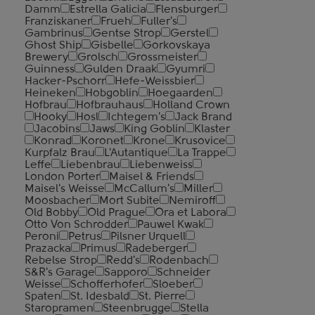
Damm
Estrella Galicia
Flensburger
Franziskaner
Frueh
Fuller's
Gambrinus
Gentse Strop
Gerstel
Ghost Ship
Gisbelle
Gorkovskaya
Brewery
Grolsch
Grossmeister
Guinness
Gulden Draak
Gyumri
Hacker-Pschorr
Hefe-Weissbier
Heineken
Hobgoblin
Hoegaarden
Hofbrau
Hofbrauhaus
Holland Crown
Hooky
Hosl
Ichtegem's
Jack Brand
Jacobins
Jaws
King Goblin
Klaster
Konrad
Koronet
Krone
Krusovice
Kurpfalz Brau
L'Autantique
La Trappe
Leffe
Liebenbrau
Liebenweiss
London Porter
Maisel & Friends
Maisel's Weisse
McCallum's
Miller
Moosbacher
Mort Subite
Nemiroff
Old Bobby
Old Prague
Ora et Labora
Otto Von Schrodder
Pauwel Kwak
Peroni
Petrus
Pilsner Urquell
Prazacka
Primus
Radeberger
Rebelse Strop
Redd's
Rodenbach
S&R's Garage
Sapporo
Schneider
Weisse
Schofferhofer
Sloeber
Spaten
St. Idesbald
St. Pierre
Staropramen
Steenbrugge
Stella