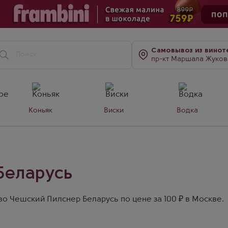
Самовывоз
из винот
пр-кт Маршала Жукова, д. 7
Коньяк
Виски
Водка
Беларусь
о Чешский Пилснер Беларусь по цене за 100 ₽ в Москве.