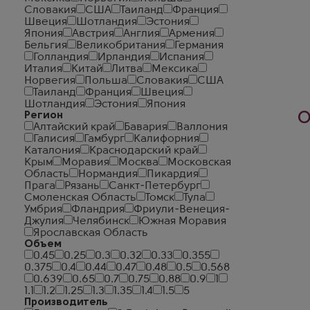
Словакия
США
Таиланд
Франция
Швеция
Шотландия
Эстония
Япония
Австрия
Англия
Армения
Бельгия
Великобритания
Германия
Голландия
Ирландия
Испания
Италия
Китай
Литва
Мексика
Норвегия
Польша
Словакия
США
Таиланд
Франция
Швеция
Шотландия
Эстония
Япония
Регион
О
Алтайский край
Бавария
Валлония
Галисия
Гамбург
Калифорния
Каталония
Краснодарский край
Крым
Моравия
Москва
Московская
Область
Нормандия
Пикардия
Прага
Рязань
Санкт-Петербург
Смоленская Область
Томск
Тула
Умбрия
Фландрия
Фриули-Венеция-
Джулия
Челябинск
Южная Моравия
Ярославская Область
Объем
0.45
0.25
0.3
0.32
0.33
0.355
0.375
0.4
0.44
0.47
0.48
0.5
0.568
0.639
0.65
0.7
0.75
0.88
0.9
1
1.1
1.2
1.25
1.3
1.35
1.4
1.5
5
Производитель