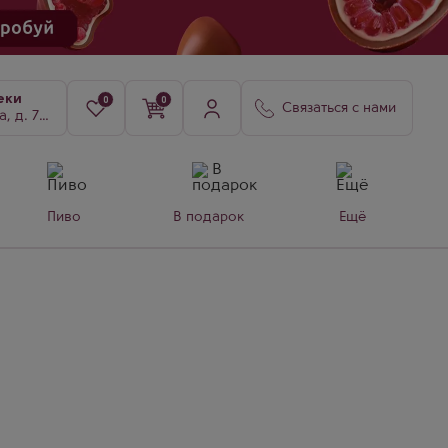
еки
0
0
Связаться с нами
8, к. 3
Пиво
В подарок
Ещё