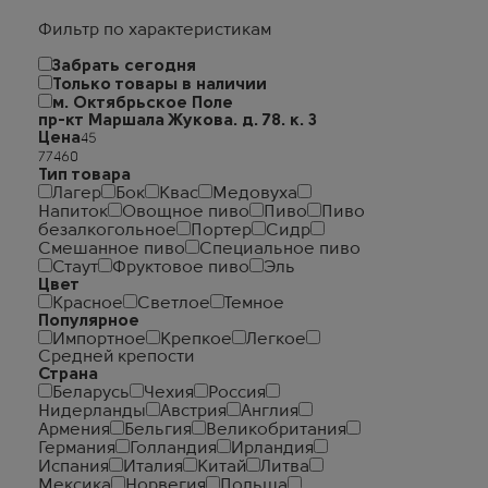
Фильтр по характеристикам
Забрать сегодня
Только товары в наличии
м. Октябрьское Поле
пр-кт Маршала Жукова. д. 78. к. 3
Цена
Тип товара
Лагер
Бок
Квас
Медовуха
Напиток
Овощное пиво
Пиво
Пиво
безалкогольное
Портер
Сидр
Смешанное пиво
Специальное пиво
Стаут
Фруктовое пиво
Эль
Цвет
Красное
Светлое
Темное
Популярное
Импортное
Крепкое
Легкое
Средней крепости
Страна
Беларусь
Чехия
Россия
Нидерланды
Австрия
Англия
Армения
Бельгия
Великобритания
Германия
Голландия
Ирландия
Испания
Италия
Китай
Литва
Мексика
Норвегия
Польша