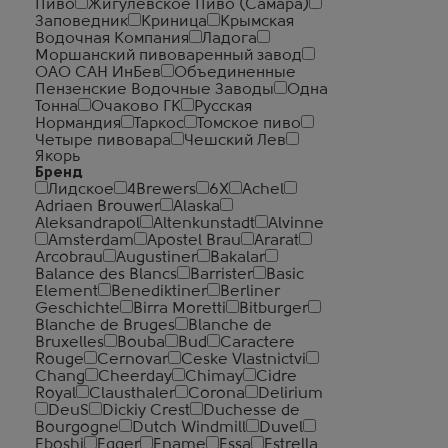
Пиво
Жигулевское Пиво (Самара)
Заповедник
Криница
Крымская
Водочная Компания
Ладога
Моршанский пивоваренный завод
ОАО САН ИнБев
Объединенные
Пензенские Водочные Заводы
Одна
Тонна
Очаково ГК
Русская
Нормандия
Таркос
Томское пиво
Четыре пивовара
Чешский Лев
Якорь
Бренд
Лидское
4Brewers
6X
Achel
Adriaen Brouwer
Alaska
Aleksandrapol
Altenkunstadt
Alvinne
Amsterdam
Apostel Brau
Ararat
Arcobrau
Augustiner
Bakalar
Balance des Blancs
Barrister
Basic
Element
Benediktiner
Berliner
Geschichte
Birra Moretti
Bitburger
Blanche de Bruges
Blanche de
Bruxelles
Bouba
Bud
Caractere
Rouge
Cernovar
Ceske Vlastnictvi
Chang
Cheerday
Chimay
Cidre
Royal
Clausthaler
Corona
Delirium
DeuS
Dickiy Crest
Duchesse de
Bourgogne
Dutch Windmill
Duvel
Eboshi
Egger
Ename
Essa
Estrella