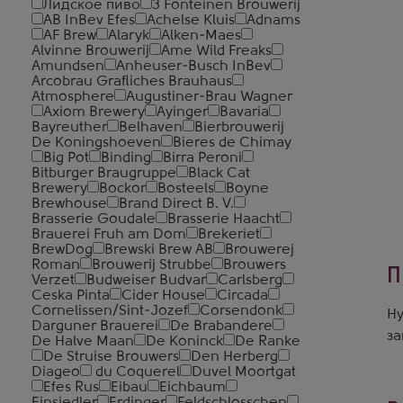
Лидское пиво
3 Fonteinen Brouwerij
AB InBev Efes
Achelse Kluis
Adnams
AF Brew
Alaryk
Alken-Maes
Alvinne Brouwerij
Ame Wild Freaks
Amundsen
Anheuser-Busch InBev
Arcobrau Grafliches Brauhaus
Atmosphere
Augustiner-Brau Wagner
Axiom Brewery
Ayinger
Bavaria
Bayreuther
Belhaven
Bierbrouwerij
De Koningshoeven
Bieres de Chimay
Big Pot
Binding
Birra Peroni
Bitburger Braugruppe
Black Cat
Brewery
Bockor
Bosteels
Boyne
Brewhouse
Brand Direct B. V.
Brasserie Goudale
Brasserie Haacht
Brauerei Fruh am Dom
Brekeriet
BrewDog
Brewski Brew AB
Brouwerej
Roman
Brouwerij Strubbe
Brouwers
П
Verzet
Budweiser Budvar
Carlsberg
Ceska Pinta
Cider House
Circada
Cornelissen/Sint-Jozef
Corsendonk
Ну
Darguner Brauerei
De Brabandere
за
De Halve Maan
De Koninck
De Ranke
De Struise Brouwers
Den Herberg
Diageo
du Coquerel
Duvel Moortgat
Efes Rus
Eibau
Eichbaum