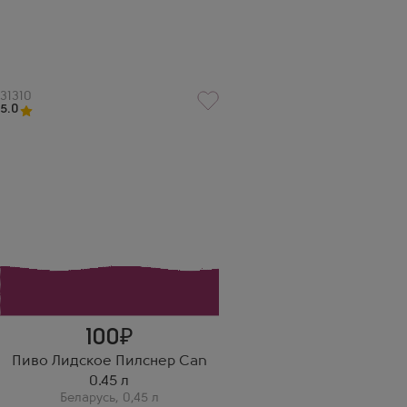
Артикул
31310
5.0
100
Пиво Лидское Пилснер Can
0.45 л
Беларусь
,
0,45 л