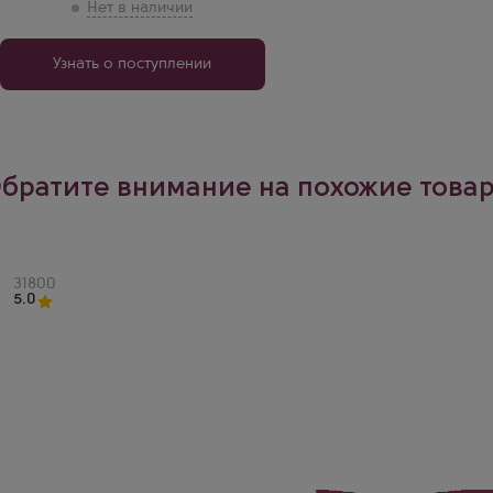
Узнать о поступлении
братите внимание на похожие това
Артикул
31800
5.0