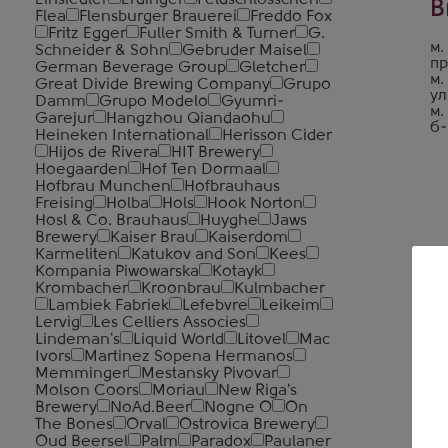
Einsiedler
Erdinger
Feldschlosschen
В
Flea
Flensburger Brauerei
Freddo Fox
Fritz Egger
Fuller Smith & Turner
G.
м.
Schneider & Sohn
Gebruder Maisel
пр
German Beverage Group
Gletcher
м.
Great Divide Brewing Company
Grupo
ул
Damm
Grupo Modelo
Gyumri-
м.
Garejur
Hangzhou Qiandaohu
б-
Heineken International
Herisson Cider
Hijos de Rivera
HIT Brewery
Hoegaarden
Hof Ten Dormaal
Hofbrau Munchen
Hofbrauhaus
Freising
Holba
Hols
Hook Norton
Hosl & Co. Brauhaus
Huyghe
Jaws
Brewery
Kaiser Brau
Kaiserdom
Karmeliten
Katukov and Son
Kees
Kompania Piwowarska
Kotayk
Krombacher
Kroonbrau
Kulmbacher
Lambiek Fabriek
Lefebvre
Leikeim
Lervig
Les Celliers Associes
Lindeman's
Liquid World
Litovel
Mac
Ivors
Martinez Sopena Hermanos
Memminger
Mestansky Pivovar
Molson Coors
Moriau
New Riga's
Brewery
NoAd.Beer
Nogne O
On
The Bones
Orval
Ostrovica Brewery
Oud Beersel
Palm
Paradox
Paulaner