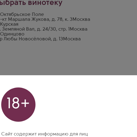
ыбрать винотеку
 Октябрьское Поле
-кт Маршала Жукова, д. 78, к. 3
Москва
 Курская
. Земляной Вал, д. 24/30, стр. 1
Москва
 Одинцово
р Любы Новосёловой, д. 13
Москва
18+
Сайт содержит информацию для лиц