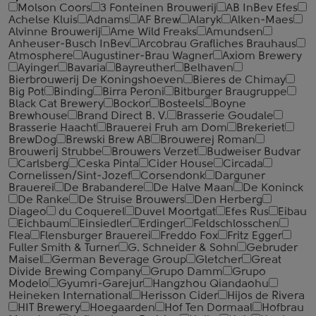
Molson Coors
3 Fonteinen Brouwerij
AB InBev Efes
Achelse Kluis
Adnams
AF Brew
Alaryk
Alken-Maes
Alvinne Brouwerij
Ame Wild Freaks
Amundsen
Anheuser-Busch InBev
Arcobrau Grafliches Brauhaus
Atmosphere
Augustiner-Brau Wagner
Axiom Brewery
Ayinger
Bavaria
Bayreuther
Belhaven
Bierbrouwerij De Koningshoeven
Bieres de Chimay
Big Pot
Binding
Birra Peroni
Bitburger Braugruppe
Black Cat Brewery
Bockor
Bosteels
Boyne
Brewhouse
Brand Direct B. V.
Brasserie Goudale
Brasserie Haacht
Brauerei Fruh am Dom
Brekeriet
BrewDog
Brewski Brew AB
Brouwerej Roman
Brouwerij Strubbe
Brouwers Verzet
Budweiser Budvar
Carlsberg
Ceska Pinta
Cider House
Circada
Cornelissen/Sint-Jozef
Corsendonk
Darguner
Brauerei
De Brabandere
De Halve Maan
De Koninck
De Ranke
De Struise Brouwers
Den Herberg
Diageo
du Coquerel
Duvel Moortgat
Efes Rus
Eibau
Eichbaum
Einsiedler
Erdinger
Feldschlosschen
Flea
Flensburger Brauerei
Freddo Fox
Fritz Egger
Fuller Smith & Turner
G. Schneider & Sohn
Gebruder
Maisel
German Beverage Group
Gletcher
Great
Divide Brewing Company
Grupo Damm
Grupo
Modelo
Gyumri-Garejur
Hangzhou Qiandaohu
Heineken International
Herisson Cider
Hijos de Rivera
HIT Brewery
Hoegaarden
Hof Ten Dormaal
Hofbrau