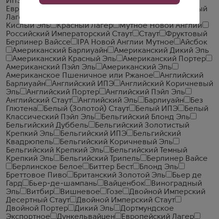
ИПЭ
Балтийский Портер
Бельгийский Пэйл Эль
Европейский Светлый Лагер
Европейский Янтарный
Лагер
Имперский Двойной ИПЭ
Кислый ИПЭ
Кислый Эль
Красный Лагер
Мутное Новой Англии
Российский Императорский Стаут
Стаут
Фруктовый
Берлинер Вайссе
IPA Новой Англии Мутное
Айсбок
Американский Барлиуайн
Американский Дикий Эль
Американский Красный Эль
Американский Портер
Американский Пэйл Эль
Американский Эль
Американское Пшеничное или Ржаное
Английский
Барлиуайн
Английский ИПЭ
Английский Коричневый
Эль
Английский Портер
Английский Пэйл Эль
Английский Стаут
Английский Эль
Барлиуайн
Без
Глютена
Белый (Золотой) Стаут
Белый ИПЭ
Белый
Классический Пэйл Эль
Бельгийский Блонд Эль
Бельгийский Дуббель
Бельгийский Золотистый
Крепкий Эль
Бельгийский ИПЭ
Бельгийский
Квадрюпель
Бельгийский Коричневый Эль
Бельгийский Крепкий Эль
Бельгийский Темный
Крепкий Эль
Бельгийский Трипель
Берлинер Вайсе
Берлинское Белое
Биттер Бест
Блонд Эль
Бреттовое Пиво
Британский Золотой Эль
Бьер де
Гард
Бьер-де-шампань
Вайценбок
Виноградный
Эль
Витбир
Вишневое
Гозе
Двойной Имперский
Десертный Стаут
Двойной Имперский Стаут
Двойной Портер
Дикий Эль
Дортмундское
Экспортное
Дункельвайцен
Европейский Лагер