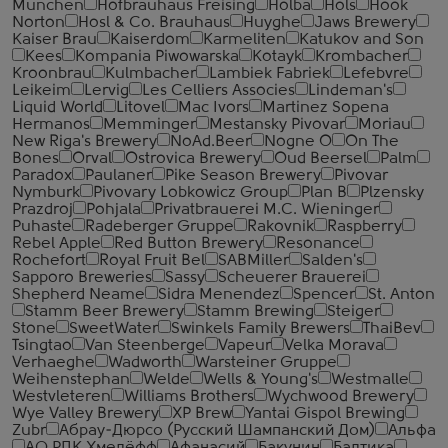
Munchen
Hofbrauhaus Freising
Holba
Hols
Hook
Norton
Hosl & Co. Brauhaus
Huyghe
Jaws Brewery
Kaiser Brau
Kaiserdom
Karmeliten
Katukov and Son
Kees
Kompania Piwowarska
Kotayk
Krombacher
Kroonbrau
Kulmbacher
Lambiek Fabriek
Lefebvre
Leikeim
Lervig
Les Celliers Associes
Lindeman's
Liquid World
Litovel
Mac Ivors
Martinez Sopena
Hermanos
Memminger
Mestansky Pivovar
Moriau
New Riga's Brewery
NoAd.Beer
Nogne O
On The
Bones
Orval
Ostrovica Brewery
Oud Beersel
Palm
Paradox
Paulaner
Pike Season Brewery
Pivovar
Nymburk
Pivovary Lobkowicz Group
Plan B
Plzensky
Prazdroj
Pohjala
Privatbrauerei M.C. Wieninger
Puhaste
Radeberger Gruppe
Rakovnik
Raspberry
Rebel Apple
Red Button Brewery
Resonance
Rochefort
Royal Fruit Bel
SABMiller
Salden's
Sapporo Breweries
Sassy
Scheuerer Brauerei
Shepherd Neame
Sidra Menendez
Spencer
St. Anton
Stamm Beer Brewery
Stamm Brewing
Steiger
Stone
SweetWater
Swinkels Family Brewers
ThaiBev
Tsingtao
Van Steenberge
Vapeur
Velka Morava
Verhaeghe
Wadworth
Warsteiner Gruppe
Weihenstephan
Welde
Wells & Young's
Westmalle
Westvleteren
Williams Brothers
Wychwood Brewery
Wye Valley Brewery
XP Brew
Yantai Gispol Brewing
Zubr
Абрау-Дюрсо (Русский Шампанский Дом)
Альфа