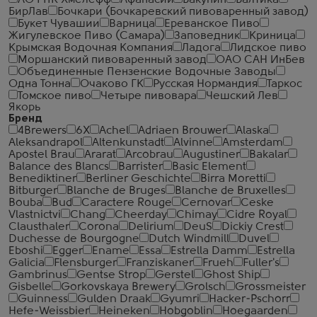
АО РПК Хмелёфф
Афанасий
Бакунин
Балтика
БирЛав
Бочкари (Бочкаревский пивоваренный завод)
Букет Чувашии
Варница
Ереванское Пиво
Жигулевское Пиво (Самара)
Заповедник
Криница
Крымская Водочная Компания
Ладога
Лидское пиво
Моршанский пивоваренный завод
ОАО САН ИнБев
Объединенные Пензенские Водочные Заводы
Одна Тонна
Очаково ГК
Русская Нормандия
Таркос
Томское пиво
Четыре пивовара
Чешский Лев
Якорь
Бренд
4Brewers
6X
Achel
Adriaen Brouwer
Alaska
Aleksandrapol
Altenkunstadt
Alvinne
Amsterdam
Apostel Brau
Ararat
Arcobrau
Augustiner
Bakalar
Balance des Blancs
Barrister
Basic Element
Benediktiner
Berliner Geschichte
Birra Moretti
Bitburger
Blanche de Bruges
Blanche de Bruxelles
Bouba
Bud
Caractere Rouge
Cernovar
Ceske
Vlastnictvi
Chang
Cheerday
Chimay
Cidre Royal
Clausthaler
Corona
Delirium
DeuS
Dickiy Crest
Duchesse de Bourgogne
Dutch Windmill
Duvel
Eboshi
Egger
Ename
Essa
Estrella Damm
Estrella
Galicia
Flensburger
Franziskaner
Frueh
Fuller's
Gambrinus
Gentse Strop
Gerstel
Ghost Ship
Gisbelle
Gorkovskaya Brewery
Grolsch
Grossmeister
Guinness
Gulden Draak
Gyumri
Hacker-Pschorr
Hefe-Weissbier
Heineken
Hobgoblin
Hoegaarden