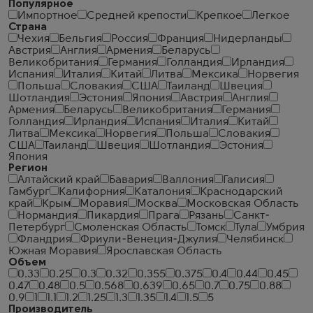
Популярное
Импортное
Средней крепости
Крепкое
Легкое
Страна
Чехия
Бельгия
Россия
Франция
Нидерланды
Австрия
Англия
Армения
Беларусь
Великобритания
Германия
Голландия
Ирландия
Испания
Италия
Китай
Литва
Мексика
Норвегия
Польша
Словакия
США
Таиланд
Швеция
Шотландия
Эстония
Япония
Австрия
Англия
Армения
Беларусь
Великобритания
Германия
Голландия
Ирландия
Испания
Италия
Китай
Литва
Мексика
Норвегия
Польша
Словакия
США
Таиланд
Швеция
Шотландия
Эстония
Япония
Регион
Алтайский край
Бавария
Валлония
Галисия
Гамбург
Калифорния
Каталония
Краснодарский
край
Крым
Моравия
Москва
Московская Область
Нормандия
Пикардия
Прага
Рязань
Санкт-
Петербург
Смоленская Область
Томск
Тула
Умбрия
Фландрия
Фриули-Венеция-Джулия
Челябинск
Южная Моравия
Ярославская Область
Объем
0.33
0.25
0.3
0.32
0.355
0.375
0.4
0.44
0.45
0.47
0.48
0.5
0.568
0.639
0.65
0.7
0.75
0.88
0.9
1
1.1
1.2
1.25
1.3
1.35
1.4
1.5
5
Производитель