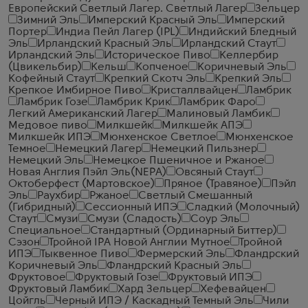
Европейский Светлый Лагер. Светлый Лагер
Зельцер
Зимний Эль
Имперский Красный Эль
Имперский
Портер
Индиа Пейл Лагер (IPL)
Индийский Бледный
Эль
Ирландский Красный Эль
Ирландский Стаут
Ирландский Эль
Историческое Пиво
Келлербир
(Цвикельбир)
Кельш
Копченое
Коричневый Эль
Кофейный Стаут
Крепкий Скотч Эль
Крепкий Эль
Крепкое Имбирное Пиво
Кристаллвайцен
Ламбрик
Ламбрик Гозе
Ламбрик Крик
Ламбрик Фаро
Легкий Американский Лагер
Малиновый Ламбик
Медовое пиво
Милкшейк
Милкшейк АПЭ
Милкшейк ИПЭ
Мюнхенское Светлое
Мюнхенское
Темное
Немецкий Лагер
Немецкий Пильзнер
Немецкий Эль
Немецкое Пшеничное и Ржаное
Новая Англия Пэйл Эль(NEPA)
Овсяный Стаут
Октоберфест (Мартовское)
Пряное (Травяное)
Пэйл
Эль
Раухбир
Ржаное
Светлый Смешанный
(Гибридный)
Сессионный ИПЭ
Сладкий (Молочный)
Стаут
Смузи
Смузи (Сладость)
Соур Эль
Специальное
Стандартный (Ординарный Биттер)
Сэзон
Тройной IPA Новой Англии Мутное
Тройной
ИПЭ
Тыквенное Пиво
Фермерский Эль
Фландрский
Коричневый Эль
Фландрский Красный Эль
Фруктовое
Фруктовый Гозе
Фруктовый ИПЭ
Фруктовый Ламбик
Хард Зельцер
Хефевайцен
Цойгль
Черный ИПЭ / Каскадный Темный Эль
Чили