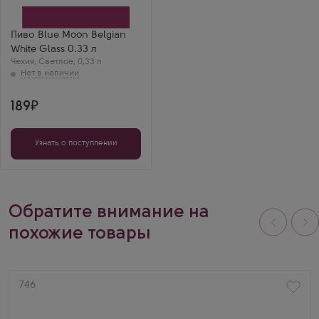
Пиво Blue Moon Belgian
White Glass 0.33 л
Чехия
,
Светлое
,
0,33 л
189
Узнать о поступлении
Обратите внимание на
похожие товары
Артикул
746