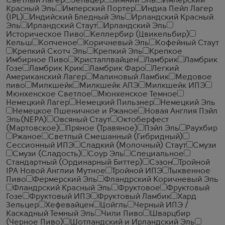
Светлый Лагер
Зельцер
Зимний Эль
Имперский
Красный Эль
Имперский Портер
Индиа Пейл Лагер
(IPL)
Индийский Бледный Эль
Ирландский Красный
Эль
Ирландский Стаут
Ирландский Эль
Историческое Пиво
Келлербир (Цвикельбир)
Кельш
Копченое
Коричневый Эль
Кофейный Стаут
Крепкий Скотч Эль
Крепкий Эль
Крепкое
Имбирное Пиво
Кристаллвайцен
Ламбрик
Ламбрик
Гозе
Ламбрик Крик
Ламбрик Фаро
Легкий
Американский Лагер
Малиновый Ламбик
Медовое
пиво
Милкшейк
Милкшейк АПЭ
Милкшейк ИПЭ
Мюнхенское Светлое
Мюнхенское Темное
Немецкий Лагер
Немецкий Пильзнер
Немецкий Эль
Немецкое Пшеничное и Ржаное
Новая Англия Пэйл
Эль(NEPA)
Овсяный Стаут
Октоберфест
(Мартовское)
Пряное (Травяное)
Пэйл Эль
Раухбир
Ржаное
Светлый Смешанный (Гибридный)
Сессионный ИПЭ
Сладкий (Молочный) Стаут
Смузи
Смузи (Сладость)
Соур Эль
Специальное
Стандартный (Ординарный Биттер)
Сэзон
Тройной
IPA Новой Англии Мутное
Тройной ИПЭ
Тыквенное
Пиво
Фермерский Эль
Фландрский Коричневый Эль
Фландрский Красный Эль
Фруктовое
Фруктовый
Гозе
Фруктовый ИПЭ
Фруктовый Ламбик
Хард
Зельцер
Хефевайцен
Цойгль
Черный ИПЭ /
Каскадный Темный Эль
Чили Пиво
Шварцбир
(Черное Пиво)
Шотландский и Ирландский Эль