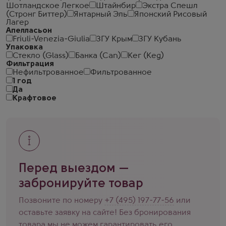
Шотландское Легкое
Штайнбир
Экстра Спешл
(Стронг Биттер)
Янтарный Эль
Японский Рисовый
Лагер
Апелласьон
Friuli-Venezia-Giulia
ЗГУ Крым
ЗГУ Кубань
Упаковка
Стекло (Glass)
Банка (Can)
Кег (Keg)
Фильтрация
Нефильтрованное
Фильтрованное
1 год
Да
Крафтовое
Перед выездом —
забронируйте товар
Позвоните по номеру
+7 (495) 197-77-56
или
оставьте заявку на сайте! Без бронирования
товара мы не можем гарантировать его