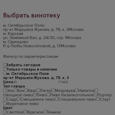
Выбрать винотеку
м. Октябрьское Поле
пр-кт Маршала Жукова, д. 78, к. 3
Москва
м. Курская
ул. Земляной Вал, д. 24/30, стр. 1
Москва
м. Одинцово
б-р Любы Новосёловой, д. 13
Москва
Фильтр по характеристикам
Забрать сегодня
Только товары в наличии
м. Октябрьское Поле
пр-кт Маршала Жукова. д. 78. к. 3
Цена
Тип товара
Эль
Бок
Квас
Лагер
Медовуха
Напиток
Овощное пиво
Пиво
Пиво безалкогольное
Портер
Сидр
Смешанное пиво
Специальное пиво
Стаут
Фруктовое пиво
Цвет
Светлое
Красное
Темное