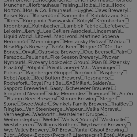
HIT Brewery
Hoegaarden
Hof Ten Dormaal
Hofbrau
Munchen
Hofbrauhaus Freising
Holba
Hols
Hook
Norton
Hosl & Co. Brauhaus
Huyghe
Jaws Brewery
Kaiser Brau
Kaiserdom
Karmeliten
Katukov and Son
Kees
Kompania Piwowarska
Kotayk
Krombacher
Kroonbrau
Kulmbacher
Lambiek Fabriek
Lefebvre
Leikeim
Lervig
Les Celliers Associes
Lindeman's
Liquid World
Litovel
Mac Ivors
Martinez Sopena
Hermanos
Memminger
Mestansky Pivovar
Moriau
New Riga's Brewery
NoAd.Beer
Nogne O
On The
Bones
Orval
Ostrovica Brewery
Oud Beersel
Palm
Paradox
Paulaner
Pike Season Brewery
Pivovar
Nymburk
Pivovary Lobkowicz Group
Plan B
Plzensky
Prazdroj
Pohjala
Privatbrauerei M.C. Wieninger
Puhaste
Radeberger Gruppe
Rakovnik
Raspberry
Rebel Apple
Red Button Brewery
Resonance
Rochefort
Royal Fruit Bel
SABMiller
Salden's
Sapporo Breweries
Sassy
Scheuerer Brauerei
Shepherd Neame
Sidra Menendez
Spencer
St. Anton
Stamm Beer Brewery
Stamm Brewing
Steiger
Stone
SweetWater
Swinkels Family Brewers
ThaiBev
Tsingtao
Van Steenberge
Vapeur
Velka Morava
Verhaeghe
Wadworth
Warsteiner Gruppe
Weihenstephan
Welde
Wells & Young's
Westmalle
Westvleteren
Williams Brothers
Wychwood Brewery
Wye Valley Brewery
XP Brew
Yantai Gispol Brewing
Zubr
Абрау-Дюрсо (Русский Шампанский Дом)
Альфа