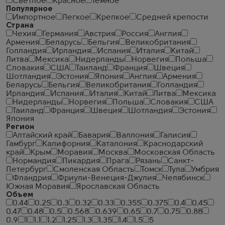
Светлое
Красное
Темное
Популярное
Импортное
Легкое
Крепкое
Средней крепости
Страна
Чехия
Германия
Австрия
Россия
Англия
Армения
Беларусь
Бельгия
Великобритания
Голландия
Ирландия
Испания
Италия
Китай
Литва
Мексика
Нидерланды
Норвегия
Польша
Словакия
США
Таиланд
Франция
Швеция
Шотландия
Эстония
Япония
Англия
Армения
Беларусь
Бельгия
Великобритания
Голландия
Ирландия
Испания
Италия
Китай
Литва
Мексика
Нидерланды
Норвегия
Польша
Словакия
США
Таиланд
Франция
Швеция
Шотландия
Эстония
Япония
Регион
Алтайский край
Бавария
Валлония
Галисия
Гамбург
Калифорния
Каталония
Краснодарский
край
Крым
Моравия
Москва
Московская Область
Нормандия
Пикардия
Прага
Рязань
Санкт-
Петербург
Смоленская Область
Томск
Тула
Умбрия
Фландрия
Фриули-Венеция-Джулия
Челябинск
Южная Моравия
Ярославская Область
Объем
0.44
0.25
0.3
0.32
0.33
0.355
0.375
0.4
0.45
0.47
0.48
0.5
0.568
0.639
0.65
0.7
0.75
0.88
0.9
1
1.1
1.2
1.25
1.3
1.35
1.4
1.5
5