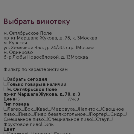
Выбрать винотеку
м. Октябрьское Поле
пр-кт Маршала Жукова, д. 78, к. 3
Москва
м. Курская
ул. Земляной Вал, д. 24/30, стр. 1
Москва
м. Одинцово
б-р Любы Новосёловой, д. 13
Москва
Фильтр по характеристикам
Забрать сегодня
Только товары в наличии
м. Октябрьское Поле
пр-кт Маршала Жукова. д. 78. к. 3
Цена
Тип товара
Лагер
Бок
Квас
Медовуха
Напиток
Овощное
пиво
Пиво
Пиво безалкогольное
Портер
Сидр
Смешанное пиво
Специальное пиво
Стаут
Фруктовое пиво
Эль
Цвет