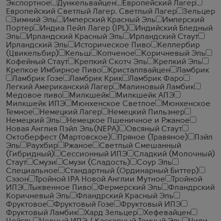
Экспортное
Дункельвайцен
Европейский Лагер
Европейский Светлый Лагер. Светлый Лагер
Зельцер
Зимний Эль
Имперский Красный Эль
Имперский
Портер
Индиа Пейл Лагер (IPL)
Индийский Бледный
Эль
Ирландский Красный Эль
Ирландский Стаут
Ирландский Эль
Историческое Пиво
Келлербир
(Цвикельбир)
Кельш
Копченое
Коричневый Эль
Кофейный Стаут
Крепкий Скотч Эль
Крепкий Эль
Крепкое Имбирное Пиво
Кристаллвайцен
Ламбрик
Ламбрик Гозе
Ламбрик Крик
Ламбрик Фаро
Легкий Американский Лагер
Малиновый Ламбик
Медовое пиво
Милкшейк
Милкшейк АПЭ
Милкшейк ИПЭ
Мюнхенское Светлое
Мюнхенское
Темное
Немецкий Лагер
Немецкий Пильзнер
Немецкий Эль
Немецкое Пшеничное и Ржаное
Новая Англия Пэйл Эль(NEPA)
Овсяный Стаут
Октоберфест (Мартовское)
Пряное (Травяное)
Пэйл
Эль
Раухбир
Ржаное
Светлый Смешанный
(Гибридный)
Сессионный ИПЭ
Сладкий (Молочный)
Стаут
Смузи
Смузи (Сладость)
Соур Эль
Специальное
Стандартный (Ординарный Биттер)
Сэзон
Тройной IPA Новой Англии Мутное
Тройной
ИПЭ
Тыквенное Пиво
Фермерский Эль
Фландрский
Коричневый Эль
Фландрский Красный Эль
Фруктовое
Фруктовый Гозе
Фруктовый ИПЭ
Фруктовый Ламбик
Хард Зельцер
Хефевайцен