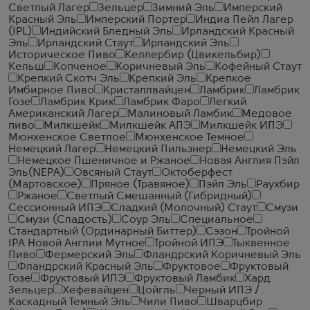
Светлый Лагер
Зельцер
Зимний Эль
Имперский
Красный Эль
Имперский Портер
Индиа Пейл Лагер
(IPL)
Индийский Бледный Эль
Ирландский Красный
Эль
Ирландский Стаут
Ирландский Эль
Историческое Пиво
Келлербир (Цвикельбир)
Кельш
Копченое
Коричневый Эль
Кофейный Стаут
Крепкий Скотч Эль
Крепкий Эль
Крепкое
Имбирное Пиво
Кристаллвайцен
Ламбрик
Ламбрик
Гозе
Ламбрик Крик
Ламбрик Фаро
Легкий
Американский Лагер
Малиновый Ламбик
Медовое
пиво
Милкшейк
Милкшейк АПЭ
Милкшейк ИПЭ
Мюнхенское Светлое
Мюнхенское Темное
Немецкий Лагер
Немецкий Пильзнер
Немецкий Эль
Немецкое Пшеничное и Ржаное
Новая Англия Пэйл
Эль(NEPA)
Овсяный Стаут
Октоберфест
(Мартовское)
Пряное (Травяное)
Пэйл Эль
Раухбир
Ржаное
Светлый Смешанный (Гибридный)
Сессионный ИПЭ
Сладкий (Молочный) Стаут
Смузи
Смузи (Сладость)
Соур Эль
Специальное
Стандартный (Ординарный Биттер)
Сэзон
Тройной
IPA Новой Англии Мутное
Тройной ИПЭ
Тыквенное
Пиво
Фермерский Эль
Фландрский Коричневый Эль
Фландрский Красный Эль
Фруктовое
Фруктовый
Гозе
Фруктовый ИПЭ
Фруктовый Ламбик
Хард
Зельцер
Хефевайцен
Цойгль
Черный ИПЭ /
Каскадный Темный Эль
Чили Пиво
Шварцбир