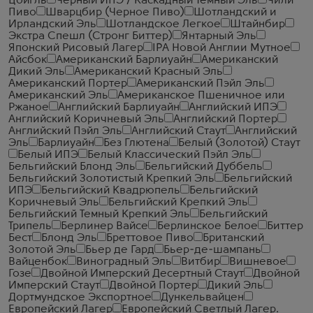
Цойгль
Черный ИПЭ / Каскадный Темный Эль
Чили
Пиво
Шварцбир (Черное Пиво)
Шотландский и
Ирландский Эль
Шотландское Легкое
Штайнбир
Экстра Спешл (Стронг Биттер)
Янтарный Эль
Японский Рисовый Лагер
IPA Новой Англии Мутное
Айсбок
Американский Барлиуайн
Американский
Дикий Эль
Американский Красный Эль
Американский Портер
Американский Пэйл Эль
Американский Эль
Американское Пшеничное или
Ржаное
Английский Барлиуайн
Английский ИПЭ
Английский Коричневый Эль
Английский Портер
Английский Пэйл Эль
Английский Стаут
Английский
Эль
Барлиуайн
Без Глютена
Белый (Золотой) Стаут
Белый ИПЭ
Белый Классический Пэйл Эль
Бельгийский Блонд Эль
Бельгийский Дуббель
Бельгийский Золотистый Крепкий Эль
Бельгийский
ИПЭ
Бельгийский Квадрюпель
Бельгийский
Коричневый Эль
Бельгийский Крепкий Эль
Бельгийский Темный Крепкий Эль
Бельгийский
Трипель
Берлинер Вайсе
Берлинское Белое
Биттер
Бест
Блонд Эль
Бреттовое Пиво
Британский
Золотой Эль
Бьер де Гард
Бьер-де-шампань
Вайценбок
Виноградный Эль
Витбир
Вишневое
Гозе
Двойной Имперский Десертный Стаут
Двойной
Имперский Стаут
Двойной Портер
Дикий Эль
Дортмундское Экспортное
Дункельвайцен
Европейский Лагер
Европейский Светлый Лагер.