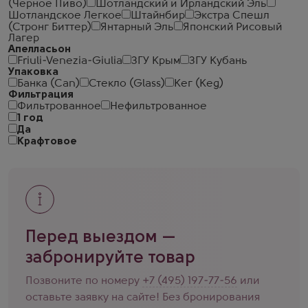
(Черное Пиво)
Шотландский и Ирландский Эль
Шотландское Легкое
Штайнбир
Экстра Спешл
(Стронг Биттер)
Янтарный Эль
Японский Рисовый
Лагер
Апелласьон
Friuli-Venezia-Giulia
ЗГУ Крым
ЗГУ Кубань
Упаковка
Банка (Can)
Стекло (Glass)
Кег (Keg)
Фильтрация
Фильтрованное
Нефильтрованное
1 год
Да
Крафтовое
Перед выездом —
забронируйте товар
Позвоните по номеру
+7 (495) 197-77-56
или
оставьте заявку на сайте! Без бронирования