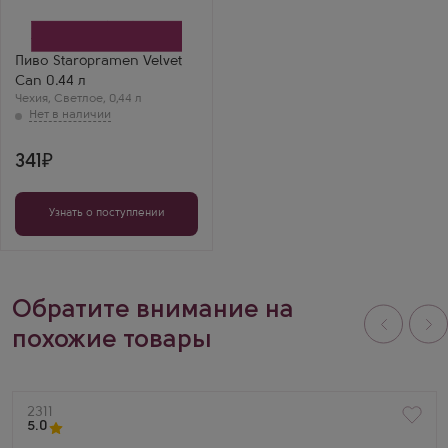
Пиво Staropramen Velvet
Can 0.44 л
Чехия
,
Светлое
,
0,44 л
341
Узнать о поступлении
Обратите внимание на
похожие товары
Артикул
2311
5.0