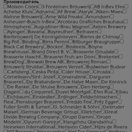
Производитель
Molson Coors
3 Fonteinen Brouwerij
AB InBev Efes
Achelse Kluis
Adnams
AF Brew
Alaryk
Alken-Maes
Alvinne Brouwerij
Ame Wild Freaks
Amundsen
Anheuser-Busch InBev
Arcobrau Grafliches Brauhaus
Atmosphere
Augustiner-Brau Wagner
Axiom Brewery
Ayinger
Bavaria
Bayreuther
Belhaven
Bierbrouwerij De Koningshoeven
Bieres de Chimay
Big Pot
Binding
Birra Peroni
Bitburger Braugruppe
Black Cat Brewery
Bockor
Bosteels
Boyne
Brewhouse
Brand Direct B. V.
Brasserie Goudale
Brasserie Haacht
Brauerei Fruh am Dom
Brekeriet
BrewDog
Brewski Brew AB
Brouwerej Roman
Brouwerij Strubbe
Brouwers Verzet
Budweiser Budvar
Carlsberg
Ceska Pinta
Cider House
Circada
Cornelissen/Sint-Jozef
Corsendonk
Darguner
Brauerei
De Brabandere
De Halve Maan
De Koninck
De Ranke
De Struise Brouwers
Den Herberg
Diageo
du Coquerel
Duvel Moortgat
Efes Rus
Eibau
Eichbaum
Einsiedler
Erdinger
Feldschlosschen
Flea
Flensburger Brauerei
Freddo Fox
Fritz Egger
Fuller Smith & Turner
G. Schneider & Sohn
Gebruder
Maisel
German Beverage Group
Gletcher
Great
Divide Brewing Company
Grupo Damm
Grupo
Modelo
Gyumri-Garejur
Hangzhou Qiandaohu
Heineken International
Herisson Cider
Hijos de Rivera