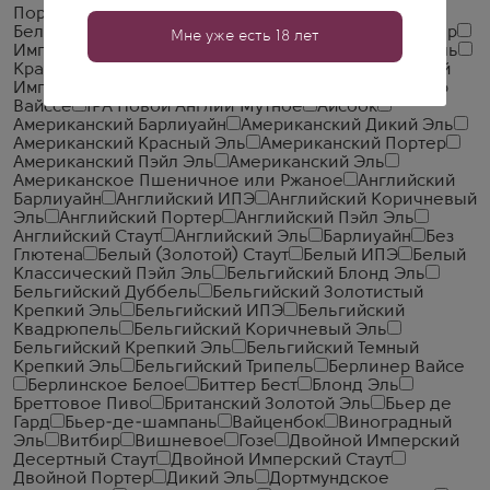
Портер
Бельгийский и Французский Эль
Бельгийский Пэйл Эль
Европейский Светлый Лагер
Мне уже есть 18 лет
Имперский Двойной ИПЭ
Кислый ИПЭ
Кислый Эль
Красный Лагер
Мутное Новой Англии
Российский
Императорский Стаут
Стаут
Фруктовый Берлинер
Вайссе
IPA Новой Англии Мутное
Айсбок
Американский Барлиуайн
Американский Дикий Эль
Американский Красный Эль
Американский Портер
Американский Пэйл Эль
Американский Эль
Американское Пшеничное или Ржаное
Английский
Барлиуайн
Английский ИПЭ
Английский Коричневый
Эль
Английский Портер
Английский Пэйл Эль
Английский Стаут
Английский Эль
Барлиуайн
Без
Глютена
Белый (Золотой) Стаут
Белый ИПЭ
Белый
Классический Пэйл Эль
Бельгийский Блонд Эль
Бельгийский Дуббель
Бельгийский Золотистый
Крепкий Эль
Бельгийский ИПЭ
Бельгийский
Квадрюпель
Бельгийский Коричневый Эль
Бельгийский Крепкий Эль
Бельгийский Темный
Крепкий Эль
Бельгийский Трипель
Берлинер Вайсе
Берлинское Белое
Биттер Бест
Блонд Эль
Бреттовое Пиво
Британский Золотой Эль
Бьер де
Гард
Бьер-де-шампань
Вайценбок
Виноградный
Эль
Витбир
Вишневое
Гозе
Двойной Имперский
Десертный Стаут
Двойной Имперский Стаут
Двойной Портер
Дикий Эль
Дортмундское