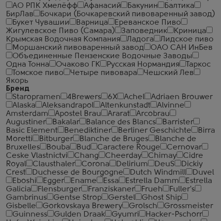
АО РПК Хмелёфф
Афанасий
Бакунин
Балтика
БирЛав
Бочкари (Бочкаревский пивоваренный завод)
Букет Чувашии
Варница
Ереванское Пиво
Жигулевское Пиво (Самара)
Заповедник
Криница
Крымская Водочная Компания
Ладога
Лидское пиво
Моршанский пивоваренный завод
ОАО САН ИнБев
Объединенные Пензенские Водочные Заводы
Одна Тонна
Очаково ГК
Русская Нормандия
Таркос
Томское пиво
Четыре пивовара
Чешский Лев
Якорь
Бренд
Staropramen
4Brewers
6X
Achel
Adriaen Brouwer
Alaska
Aleksandrapol
Altenkunstadt
Alvinne
Amsterdam
Apostel Brau
Ararat
Arcobrau
Augustiner
Bakalar
Balance des Blancs
Barrister
Basic Element
Benediktiner
Berliner Geschichte
Birra
Moretti
Bitburger
Blanche de Bruges
Blanche de
Bruxelles
Bouba
Bud
Caractere Rouge
Cernovar
Ceske Vlastnictvi
Chang
Cheerday
Chimay
Cidre
Royal
Clausthaler
Corona
Delirium
DeuS
Dickiy
Crest
Duchesse de Bourgogne
Dutch Windmill
Duvel
Eboshi
Egger
Ename
Essa
Estrella Damm
Estrella
Galicia
Flensburger
Franziskaner
Frueh
Fuller's
Gambrinus
Gentse Strop
Gerstel
Ghost Ship
Gisbelle
Gorkovskaya Brewery
Grolsch
Grossmeister
Guinness
Gulden Draak
Gyumri
Hacker-Pschorr