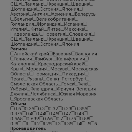
США
Таиланд
Франция
Швеция
Шотландия
Эстония
Япония
Австрия
Англия
Армения
Беларусь
Бельгия
Великобритания
Голландия
Ирландия
Испания
Италия
Китай
Литва
Мексика
Нидерланды
Норвегия
Словакия
США
Таиланд
Франция
Швеция
Шотландия
Эстония
Япония
Регион
Алтайский край
Бавария
Валлония
Галисия
Гамбург
Калифорния
Каталония
Краснодарский край
Крым
Моравия
Москва
Московская
Область
Нормандия
Пикардия
Прага
Рязань
Санкт-Петербург
Смоленская Область
Томск
Тула
Умбрия
Фландрия
Фриули-Венеция-
Джулия
Челябинск
Южная Моравия
Ярославская Область
Объем
0.5
0.25
0.3
0.32
0.33
0.355
0.375
0.4
0.44
0.45
0.47
0.48
0.568
0.639
0.65
0.7
0.75
0.88
0.9
1
1.1
1.2
1.25
1.3
1.35
1.4
1.5
5
Производитель