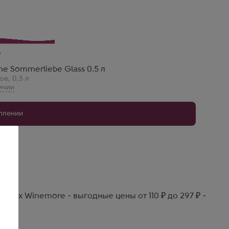
e Sommerliebe Glass 0.5 л
ое
,
0,5 л
уплении
зинах Winemore - выгодные цены от 110 ₽ до 297 ₽ -