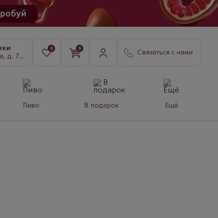
еки
0
0
Связаться с нами
8, к. 3
Пиво
В подарок
Ещё