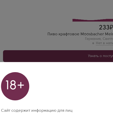
233
Пиво крафтовое Moosbacher Mein
Германия
,
Светл
Узнать о пост
18+
родажи под контролем ЕГАИС
жно купить пиво Темный Лагер Германия в Москве? В мага
казывайте и забирайте!
Сайт содержит информацию для лиц