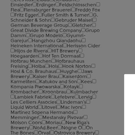
Efes Rus
Eibau
Eichbaum
Einsiedler
Erdinger
Feldschlosschen
Flea
Flensburger Brauerei
Freddo Fox
Fritz Egger
Fuller Smith & Turner
G.
Schneider & Sohn
Gebruder Maisel
German Beverage Group
Gletcher
Great Divide Brewing Company
Grupo
Damm
Grupo Modelo
Gyumri-
Garejur
Hangzhou Qiandaohu
Heineken International
Herisson Cider
Hijos de Rivera
HIT Brewery
Hoegaarden
Hof Ten Dormaal
Hofbrau Munchen
Hofbrauhaus
Freising
Holba
Hols
Hook Norton
Hosl & Co. Brauhaus
Huyghe
Jaws
Brewery
Kaiser Brau
Kaiserdom
Karmeliten
Katukov and Son
Kees
Kompania Piwowarska
Kotayk
Krombacher
Kroonbrau
Kulmbacher
Lambiek Fabriek
Lefebvre
Lervig
П
Les Celliers Associes
Lindeman's
Liquid World
Litovel
Mac Ivors
Martinez Sopena Hermanos
Ну
Memminger
Mestansky Pivovar
Molson Coors
Moriau
New Riga's
за
Brewery
NoAd.Beer
Nogne O
On
The Bones
Orval
Ostrovica Brewery