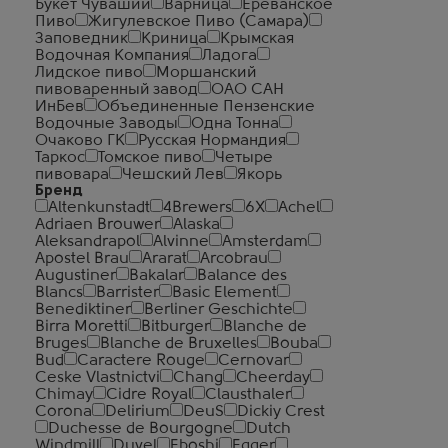
Букет Чувашии
Варница
Ереванское
Пиво
Жигулевское Пиво (Самара)
Заповедник
Криница
Крымская
Водочная Компания
Ладога
Лидское пиво
Моршанский
пивоваренный завод
ОАО САН
ИнБев
Объединенные Пензенские
Водочные Заводы
Одна Тонна
Очаково ГК
Русская Нормандия
Таркос
Томское пиво
Четыре
пивовара
Чешский Лев
Якорь
Бренд
Altenkunstadt
4Brewers
6X
Achel
Adriaen Brouwer
Alaska
Aleksandrapol
Alvinne
Amsterdam
Apostel Brau
Ararat
Arcobrau
Augustiner
Bakalar
Balance des
Blancs
Barrister
Basic Element
Benediktiner
Berliner Geschichte
Birra Moretti
Bitburger
Blanche de
Bruges
Blanche de Bruxelles
Bouba
Bud
Caractere Rouge
Cernovar
Ceske Vlastnictvi
Chang
Cheerday
Chimay
Cidre Royal
Clausthaler
Corona
Delirium
DeuS
Dickiy Crest
Duchesse de Bourgogne
Dutch
Windmill
Duvel
Eboshi
Egger