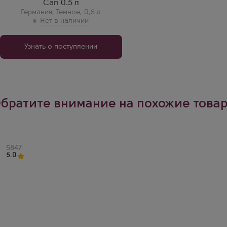
Can 0.5 л
Германия
,
Темное
,
0,5 л
Узнать о поступлении
братите внимание на похожие това
Артикул
5847
5.0