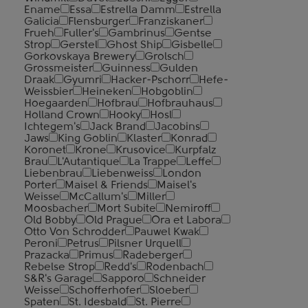
Ename
Essa
Estrella Damm
Estrella
Galicia
Flensburger
Franziskaner
Frueh
Fuller's
Gambrinus
Gentse
Strop
Gerstel
Ghost Ship
Gisbelle
Gorkovskaya Brewery
Grolsch
Grossmeister
Guinness
Gulden
Draak
Gyumri
Hacker-Pschorr
Hefe-
Weissbier
Heineken
Hobgoblin
Hoegaarden
Hofbrau
Hofbrauhaus
Holland Crown
Hooky
Hosl
Ichtegem's
Jack Brand
Jacobins
Jaws
King Goblin
Klaster
Konrad
Koronet
Krone
Krusovice
Kurpfalz
Brau
L'Autantique
La Trappe
Leffe
Liebenbrau
Liebenweiss
London
Porter
Maisel & Friends
Maisel's
Weisse
McCallum's
Miller
Moosbacher
Mort Subite
Nemiroff
Old Bobby
Old Prague
Ora et Labora
Otto Von Schrodder
Pauwel Kwak
Peroni
Petrus
Pilsner Urquell
Prazacka
Primus
Radeberger
Rebelse Strop
Redd's
Rodenbach
S&R's Garage
Sapporo
Schneider
Weisse
Schofferhofer
Sloeber
Spaten
St. Idesbald
St. Pierre