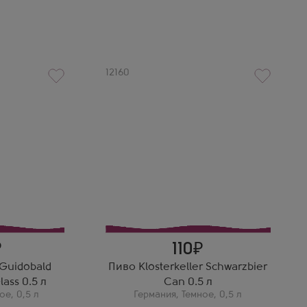
Артикул
12160
110
Guidobald
Пиво Klosterkeller Schwarzbier
ass 0.5 л
Can 0.5 л
ое
,
0,5 л
Германия
,
Темное
,
0,5 л