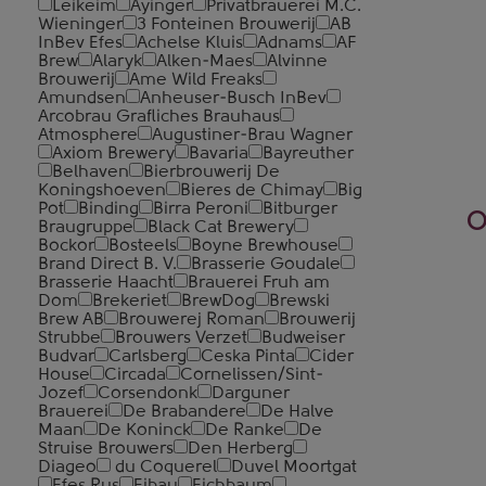
Leikeim
Ayinger
Privatbrauerei M.C.
Wieninger
3 Fonteinen Brouwerij
AB
InBev Efes
Achelse Kluis
Adnams
AF
Brew
Alaryk
Alken-Maes
Alvinne
Brouwerij
Ame Wild Freaks
Amundsen
Anheuser-Busch InBev
Arcobrau Grafliches Brauhaus
Atmosphere
Augustiner-Brau Wagner
Axiom Brewery
Bavaria
Bayreuther
Belhaven
Bierbrouwerij De
Koningshoeven
Bieres de Chimay
Big
Pot
Binding
Birra Peroni
Bitburger
О
Braugruppe
Black Cat Brewery
Bockor
Bosteels
Boyne Brewhouse
Brand Direct B. V.
Brasserie Goudale
Brasserie Haacht
Brauerei Fruh am
Dom
Brekeriet
BrewDog
Brewski
Brew AB
Brouwerej Roman
Brouwerij
Strubbe
Brouwers Verzet
Budweiser
Budvar
Carlsberg
Ceska Pinta
Cider
House
Circada
Cornelissen/Sint-
Jozef
Corsendonk
Darguner
Brauerei
De Brabandere
De Halve
Maan
De Koninck
De Ranke
De
Struise Brouwers
Den Herberg
Diageo
du Coquerel
Duvel Moortgat