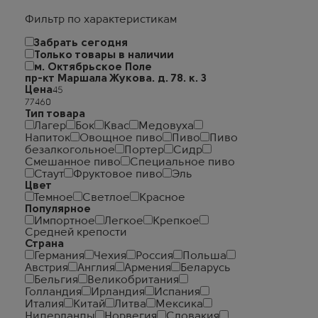
Фильтр по характеристикам
Забрать сегодня
Только товары в наличии
м. Октябрьское Поле
пр-кт Маршала Жукова. д. 78. к. 3
Цена
Тип товара
Лагер
Бок
Квас
Медовуха
Напиток
Овощное пиво
Пиво
Пиво
безалкогольное
Портер
Сидр
Смешанное пиво
Специальное пиво
Стаут
Фруктовое пиво
Эль
Цвет
Темное
Светлое
Красное
Популярное
Импортное
Легкое
Крепкое
Средней крепости
Страна
Германия
Чехия
Россия
Польша
Австрия
Англия
Армения
Беларусь
Бельгия
Великобритания
Голландия
Ирландия
Испания
Италия
Китай
Литва
Мексика
Нидерланды
Норвегия
Словакия