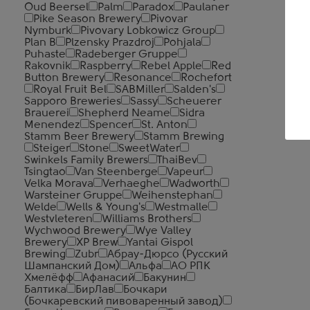
Oud Beersel
Palm
Paradox
Paulaner
Pike Season Brewery
Pivovar
В
Nymburk
Pivovary Lobkowicz Group
Plan B
Plzensky Prazdroj
Pohjala
Puhaste
Radeberger Gruppe
м.
Rakovnik
Raspberry
Rebel Apple
Red
пр
Button Brewery
Resonance
Rochefort
м.
Royal Fruit Bel
SABMiller
Salden's
ул
м.
Sapporo Breweries
Sassy
Scheuerer
б-
Brauerei
Shepherd Neame
Sidra
Menendez
Spencer
St. Anton
Stamm Beer Brewery
Stamm Brewing
Steiger
Stone
SweetWater
Swinkels Family Brewers
ThaiBev
Tsingtao
Van Steenberge
Vapeur
Velka Morava
Verhaeghe
Wadworth
Warsteiner Gruppe
Weihenstephan
Welde
Wells & Young's
Westmalle
Westvleteren
Williams Brothers
Wychwood Brewery
Wye Valley
Brewery
XP Brew
Yantai Gispol
Brewing
Zubr
Абрау-Дюрсо (Русский
Шампанский Дом)
Альфа
АО РПК
Хмелёфф
Афанасий
Бакунин
Балтика
БирЛав
Бочкари
(Бочкаревский пивоваренный завод)