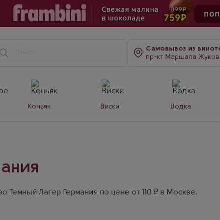
Самовывоз
из винот
пр-кт Маршала Жукова, д. 7
Коньяк
Виски
Водка
мания
 Темный Лагер Германия по цене от 110 ₽ в Москве.