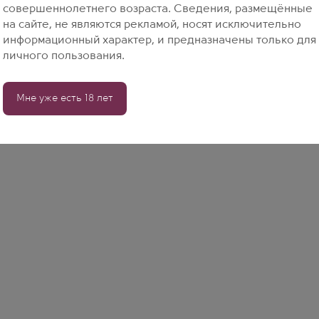
совершеннолетнего возраста. Сведения, размещённые
на сайте, не являются рекламой, носят исключительно
ыбрать винотеку
информационный характер, и предназначены только для
личного пользования.
 Октябрьское Поле
-кт Маршала Жукова, д. 78, к. 3
Москва
 Курская
. Земляной Вал, д. 24/30, стр. 1
Москва
Мне уже есть 18 лет
 Одинцово
р Любы Новосёловой, д. 13
Москва