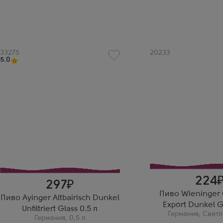
Артикул
33275
Артикул
20233
5.0
224
297
Пиво Wieninger 
Пиво Ayinger Altbairisch Dunkel
Export Dunkel Gl
Unfiltriert Glass 0.5 л
Германия
,
Светл
Германия
,
0,5 л