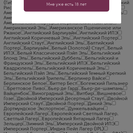
(Гибридный)
Специальное
Янтарный Эль
Японский
Мне уже есть 18 лет
Рисовый Лагер
IPA Новой Англии Мутное
Айсбок
Американский Барлиуайн
Американский Дикий Эль
Американский ИПЭ
Американский Красный Эль
Американский Портер
Американский Пэйл Эль
Американский Эль
Американское Пшеничное или
Ржаное
Английский Барлиуайн
Английский ИПЭ
Английский Коричневый Эль
Английский Портер
Английский Стаут
Английский Эль
Балтийский
Портер
Барлиуайн
Белый (Золотой) Стаут
Белый
ИПЭ
Белый Классический Пэйл Эль
Бельгийский
Блонд Эль
Бельгийский Дуббель
Бельгийский и
Французский Эль
Бельгийский ИПЭ
Бельгийский
Квадрюпель
Бельгийский Коричневый Эль
Бельгийский Пэйл Эль
Бельгийский Темный Крепкий
Эль
Бельгийский Трипель
Берлинер Вайсе
Берлинское Белое
Биттер Бест
Богемский Пильзнер
Бреттовое Пиво
Бьер де Гард
Бьер-де-шампань
Вайценбок
Виноградный Эль
Витбир
Вишневое
Гозе
Двойной Имперский Десертный Стаут
Двойной
Имперский Стаут
Двойной Портер
Дикий Эль
Дортмундское Экспортное
Дункельвайцен
Европейский Лагер
Европейский Светлый Лагер.
Светлый Лагер
Европейский Янтарный Лагер
Зельцер
Зимний Эль
Имперский Двойной ИПЭ
Имперский Портер
Индиа Пейл Лагер (IPL)