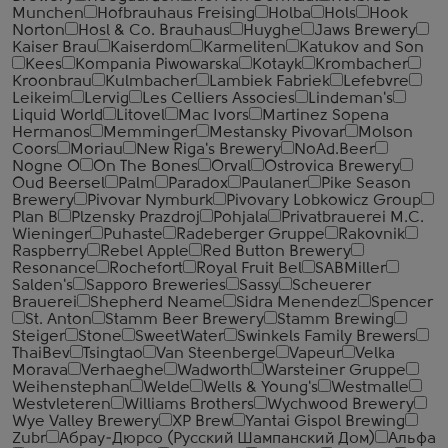
Munchen
Hofbrauhaus Freising
Holba
Hols
Hook
Norton
Hosl & Co. Brauhaus
Huyghe
Jaws Brewery
Kaiser Brau
Kaiserdom
Karmeliten
Katukov and Son
Kees
Kompania Piwowarska
Kotayk
Krombacher
Kroonbrau
Kulmbacher
Lambiek Fabriek
Lefebvre
Leikeim
Lervig
Les Celliers Associes
Lindeman's
Liquid World
Litovel
Mac Ivors
Martinez Sopena
Hermanos
Memminger
Mestansky Pivovar
Molson
Coors
Moriau
New Riga's Brewery
NoAd.Beer
Nogne O
On The Bones
Orval
Ostrovica Brewery
Oud Beersel
Palm
Paradox
Paulaner
Pike Season
Brewery
Pivovar Nymburk
Pivovary Lobkowicz Group
Plan B
Plzensky Prazdroj
Pohjala
Privatbrauerei M.C.
Wieninger
Puhaste
Radeberger Gruppe
Rakovnik
Raspberry
Rebel Apple
Red Button Brewery
Resonance
Rochefort
Royal Fruit Bel
SABMiller
Salden's
Sapporo Breweries
Sassy
Scheuerer
Brauerei
Shepherd Neame
Sidra Menendez
Spencer
St. Anton
Stamm Beer Brewery
Stamm Brewing
Steiger
Stone
SweetWater
Swinkels Family Brewers
ThaiBev
Tsingtao
Van Steenberge
Vapeur
Velka
Morava
Verhaeghe
Wadworth
Warsteiner Gruppe
Weihenstephan
Welde
Wells & Young's
Westmalle
Westvleteren
Williams Brothers
Wychwood Brewery
Wye Valley Brewery
XP Brew
Yantai Gispol Brewing
Zubr
Абрау-Дюрсо (Русский Шампанский Дом)
Альфа