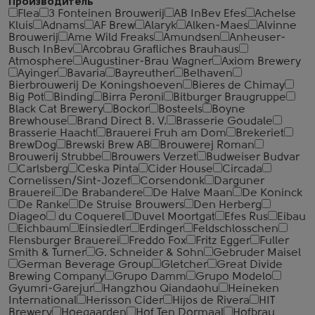
Производитель
Flea
3 Fonteinen Brouwerij
AB InBev Efes
Achelse
Kluis
Adnams
AF Brew
Alaryk
Alken-Maes
Alvinne
Brouwerij
Ame Wild Freaks
Amundsen
Anheuser-
Busch InBev
Arcobrau Grafliches Brauhaus
Atmosphere
Augustiner-Brau Wagner
Axiom Brewery
Ayinger
Bavaria
Bayreuther
Belhaven
Bierbrouwerij De Koningshoeven
Bieres de Chimay
Big Pot
Binding
Birra Peroni
Bitburger Braugruppe
Black Cat Brewery
Bockor
Bosteels
Boyne
Brewhouse
Brand Direct B. V.
Brasserie Goudale
Brasserie Haacht
Brauerei Fruh am Dom
Brekeriet
BrewDog
Brewski Brew AB
Brouwerej Roman
Brouwerij Strubbe
Brouwers Verzet
Budweiser Budvar
Carlsberg
Ceska Pinta
Cider House
Circada
Cornelissen/Sint-Jozef
Corsendonk
Darguner
Brauerei
De Brabandere
De Halve Maan
De Koninck
De Ranke
De Struise Brouwers
Den Herberg
Diageo
du Coquerel
Duvel Moortgat
Efes Rus
Eibau
Eichbaum
Einsiedler
Erdinger
Feldschlosschen
Flensburger Brauerei
Freddo Fox
Fritz Egger
Fuller
Smith & Turner
G. Schneider & Sohn
Gebruder Maisel
German Beverage Group
Gletcher
Great Divide
Brewing Company
Grupo Damm
Grupo Modelo
Gyumri-Garejur
Hangzhou Qiandaohu
Heineken
International
Herisson Cider
Hijos de Rivera
HIT
Brewery
Hoegaarden
Hof Ten Dormaal
Hofbrau