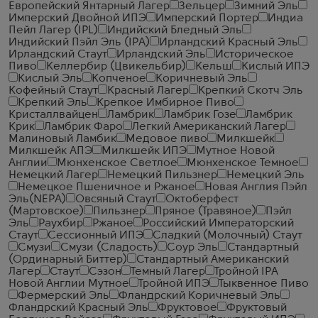
Европейский Янтарный Лагер
Зельцер
Зимний Эль
Имперский Двойной ИПЭ
Имперский Портер
Индиа
Пейл Лагер (IPL)
Индийский Бледный Эль
Индийский Пэйл Эль (IPA)
Ирландский Красный Эль
Ирландский Стаут
Ирландский Эль
Историческое
Пиво
Келлербир (Цвикельбир)
Кельш
Кислый ИПЭ
Кислый Эль
Копченое
Коричневый Эль
Кофейный Стаут
Красный Лагер
Крепкий Скотч Эль
Крепкий Эль
Крепкое Имбирное Пиво
Кристаллвайцен
Ламбрик
Ламбрик Гозе
Ламбрик
Крик
Ламбрик Фаро
Легкий Американский Лагер
Малиновый Ламбик
Медовое пиво
Милкшейк
Милкшейк АПЭ
Милкшейк ИПЭ
Мутное Новой
Англии
Мюнхенское Светлое
Мюнхенское Темное
Немецкий Лагер
Немецкий Пильзнер
Немецкий Эль
Немецкое Пшеничное и Ржаное
Новая Англия Пэйл
Эль(NEPA)
Овсяный Стаут
Октоберфест
(Мартовское)
Пильзнер
Пряное (Травяное)
Пэйл
Эль
Раухбир
Ржаное
Российский Императорский
Стаут
Сессионный ИПЭ
Сладкий (Молочный) Стаут
Смузи
Смузи (Сладость)
Соур Эль
Стандартный
(Ординарный Биттер)
Стандартный Американский
Лагер
Стаут
Сэзон
Темный Лагер
Тройной IPA
Новой Англии Мутное
Тройной ИПЭ
Тыквенное Пиво
Фермерский Эль
Фландрский Коричневый Эль
Фландрский Красный Эль
Фруктовое
Фруктовый