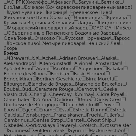
АО РПК Хмелёфф
Афанасий
Бакунин
Балтика
БирЛав
Бочкари (Бочкаревский пивоваренный завод)
Букет Чувашии
Варница
Ереванское Пиво
Жигулевское Пиво (Самара)
Заповедник
Криница
Крымская Водочная Компания
Ладога
Лидское пиво
Моршанский пивоваренный завод
ОАО САН ИнБев
Объединенные Пензенские Водочные Заводы
Одна Тонна
Очаково ГК
Русская Нормандия
Таркос
Томское пиво
Четыре пивовара
Чешский Лев
Якорь
Бренд
4Brewers
6X
Achel
Adriaen Brouwer
Alaska
Aleksandrapol
Altenkunstadt
Alvinne
Amsterdam
Apostel Brau
Ararat
Arcobrau
Augustiner
Bakalar
Balance des Blancs
Barrister
Basic Element
Benediktiner
Berliner Geschichte
Birra Moretti
Bitburger
Blanche de Bruges
Blanche de Bruxelles
Bouba
Bud
Caractere Rouge
Cernovar
Ceske
Vlastnictvi
Chang
Cheerday
Chimay
Cidre Royal
Clausthaler
Corona
Delirium
DeuS
Dickiy Crest
Duchesse de Bourgogne
Dutch Windmill
Duvel
Eboshi
Egger
Ename
Essa
Estrella Damm
Estrella
Galicia
Flensburger
Franziskaner
Frueh
Fuller's
Gambrinus
Gentse Strop
Gerstel
Ghost Ship
Gisbelle
Gorkovskaya Brewery
Grolsch
Grossmeister
Guinness
Gulden Draak
Gyumri
Hacker-Pschorr