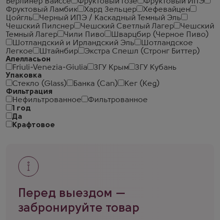
Берлинер Вайссе
Фруктовый Гозе
Фруктовый ИПЭ
Фруктовый Ламбик
Хард Зельцер
Хефевайцен
Цойгль
Черный ИПЭ / Каскадный Темный Эль
Чешский Пилснер
Чешский Светлый Лагер
Чешский
Темный Лагер
Чили Пиво
Шварцбир (Черное Пиво)
Шотландский и Ирландский Эль
Шотландское
Легкое
Штайнбир
Экстра Спешл (Стронг Биттер)
Апелласьон
Friuli-Venezia-Giulia
ЗГУ Крым
ЗГУ Кубань
Упаковка
Стекло (Glass)
Банка (Can)
Кег (Keg)
Фильтрация
Нефильтрованное
Фильтрованное
1 год
Да
Крафтовое
Перед выездом —
забронируйте товар