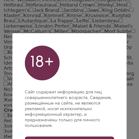
Hefe-Weissbier
Heineken
Hobgoblin
Hoegaarden
Hofbrau
Hofbrauhaus
Holland Crown
Hooky
Hosl
Ichtegem's
Jack Brand
Jacobins
Jaws
King Goblin
Klaster
Konrad
Koronet
Krone
Krusovice
Kurpfalz
Brau
L'Autantique
La Trappe
Leffe
Liebenbrau
Liebenweiss
London Porter
Maisel & Friends
Maisel's
Weisse
McCallum's
Miller
Moosbacher
Mort Subite
Nemiroff
Old Bobby
Old Prague
Ora et Labora
Otto
Von Schrodder
Pauwel Kwak
Peroni
Petrus
Pilsner
Urquell
Prazacka
Primus
Radeberger
Rebelse Strop
Redd's
Rodenbach
S&R's Garage
Sapporo
18+
Schneider Weisse
Schofferhofer
Sloeber
Spaten
St.
Idesbald
St. Pierre
Staropramen
Steenbrugge
Stella
Artois
Straffe Hendrik
Thron
Toksovo Cidrerie
Tongerlo
Trappistes Rochefort
Tripel Karmeliet
Tuborg
Varka
Warsteiner
Young's
Zatecky Gus
Абрау Лайт
Абрау-Дюрсо
Арсенальное
Балтика №0
Балтика
№3
Балтика №7
Балтика №8
Балтика №9
Сайт содержит информацию для лиц
Бочкари
Велкопоповицкий Козел
Дон
совершеннолетнего возраста. Сведения,
Жигулевское
Кер Сари
Кулер
Лидское
Пенная
размещённые на сайте, не являются
коллекция
Самарское
рекламой, носят исключительно
Стиль пива
информационный характер, и
Бельгийский Крепкий Эль
Светлый Лагер
предназначены только для личного
Английский Пэйл Эль
Без Глютена
Бельгийский
пользования.
Золотистый Крепкий Эль
Блонд Эль
Британский
Золотой Эль
Европейский Светлый Лагер
Имперский Красный Эль
Светлый Смешанный