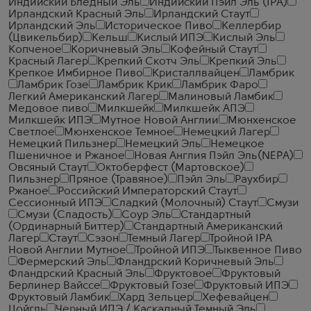
Индийский Бледный Эль
Индийский Пэйл Эль (IPA)
Ирландский Красный Эль
Ирландский Стаут
Ирландский Эль
Историческое Пиво
Келлербир
(Цвикельбир)
Кельш
Кислый ИПЭ
Кислый Эль
Копченое
Коричневый Эль
Кофейный Стаут
Красный Лагер
Крепкий Скотч Эль
Крепкий Эль
Крепкое Имбирное Пиво
Кристаллвайцен
Ламбрик
Ламбрик Гозе
Ламбрик Крик
Ламбрик Фаро
Легкий Американский Лагер
Малиновый Ламбик
Медовое пиво
Милкшейк
Милкшейк АПЭ
Милкшейк ИПЭ
Мутное Новой Англии
Мюнхенское
Светлое
Мюнхенское Темное
Немецкий Лагер
Немецкий Пильзнер
Немецкий Эль
Немецкое
Пшеничное и Ржаное
Новая Англия Пэйл Эль(NEPA)
Овсяный Стаут
Октоберфест (Мартовское)
Пильзнер
Пряное (Травяное)
Пэйл Эль
Раухбир
Ржаное
Российский Императорский Стаут
Сессионный ИПЭ
Сладкий (Молочный) Стаут
Смузи
Смузи (Сладость)
Соур Эль
Стандартный
(Ординарный Биттер)
Стандартный Американский
Лагер
Стаут
Сэзон
Темный Лагер
Тройной IPA
Новой Англии Мутное
Тройной ИПЭ
Тыквенное Пиво
Фермерский Эль
Фландрский Коричневый Эль
Фландрский Красный Эль
Фруктовое
Фруктовый
Берлинер Вайссе
Фруктовый Гозе
Фруктовый ИПЭ
Фруктовый Ламбик
Хард Зельцер
Хефевайцен
Цойгль
Черный ИПЭ / Каскадный Темный Эль