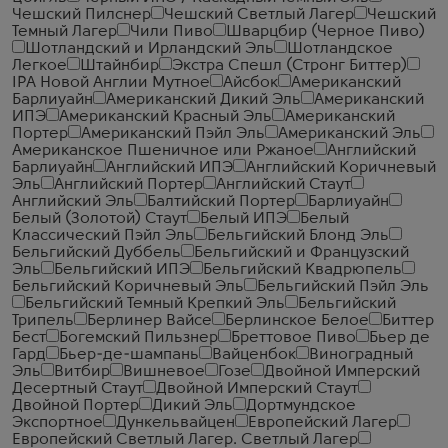
Чешский Пилснер
Чешский Светлый Лагер
Чешский
Темный Лагер
Чили Пиво
Шварцбир (Черное Пиво)
Шотландский и Ирландский Эль
Шотландское
Легкое
Штайнбир
Экстра Спешл (Стронг Биттер)
IPA Новой Англии Мутное
Айсбок
Американский
Барлиуайн
Американский Дикий Эль
Американский
ИПЭ
Американский Красный Эль
Американский
Портер
Американский Пэйл Эль
Американский Эль
Американское Пшеничное или Ржаное
Английский
Барлиуайн
Английский ИПЭ
Английский Коричневый
Эль
Английский Портер
Английский Стаут
Английский Эль
Балтийский Портер
Барлиуайн
Белый (Золотой) Стаут
Белый ИПЭ
Белый
Классический Пэйл Эль
Бельгийский Блонд Эль
Бельгийский Дуббель
Бельгийский и Французский
Эль
Бельгийский ИПЭ
Бельгийский Квадрюпель
Бельгийский Коричневый Эль
Бельгийский Пэйл Эль
Бельгийский Темный Крепкий Эль
Бельгийский
Трипель
Берлинер Вайсе
Берлинское Белое
Биттер
Бест
Богемский Пильзнер
Бреттовое Пиво
Бьер де
Гард
Бьер-де-шампань
Вайценбок
Виноградный
Эль
Витбир
Вишневое
Гозе
Двойной Имперский
Десертный Стаут
Двойной Имперский Стаут
Двойной Портер
Дикий Эль
Дортмундское
Экспортное
Дункельвайцен
Европейский Лагер
Европейский Светлый Лагер. Светлый Лагер