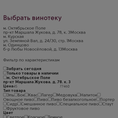
Выбрать винотеку
м. Октябрьское Поле
пр-кт Маршала Жукова, д. 78, к. 3
Москва
м. Курская
ул. Земляной Вал, д. 24/30, стр. 1
Москва
м. Одинцово
б-р Любы Новосёловой, д. 13
Москва
Фильтр по характеристикам
Забрать сегодня
Только товары в наличии
м. Октябрьское Поле
пр-кт Маршала Жукова. д. 78. к. 3
Цена
Тип товара
Эль
Бок
Квас
Лагер
Медовуха
Напиток
Овощное пиво
Пиво
Пиво безалкогольное
Портер
Сидр
Смешанное пиво
Специальное пиво
Стаут
Фруктовое пиво
Цвет
Светлое
Красное
Темное