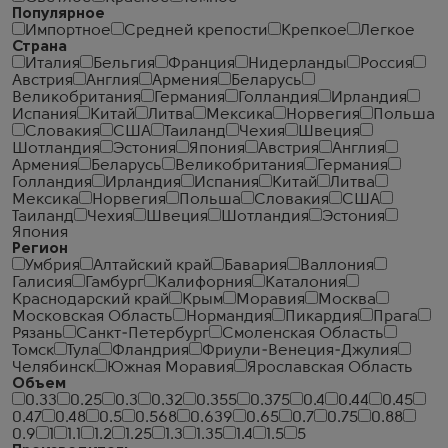
Популярное
Импортное
Средней крепости
Крепкое
Легкое
Страна
Италия
Бельгия
Франция
Нидерланды
Россия
Австрия
Англия
Армения
Беларусь
Великобритания
Германия
Голландия
Ирландия
Испания
Китай
Литва
Мексика
Норвегия
Польша
Словакия
США
Таиланд
Чехия
Швеция
Шотландия
Эстония
Япония
Австрия
Англия
Армения
Беларусь
Великобритания
Германия
Голландия
Ирландия
Испания
Китай
Литва
Мексика
Норвегия
Польша
Словакия
США
Таиланд
Чехия
Швеция
Шотландия
Эстония
Япония
Регион
Умбрия
Алтайский край
Бавария
Валлония
Галисия
Гамбург
Калифорния
Каталония
Краснодарский край
Крым
Моравия
Москва
Московская Область
Нормандия
Пикардия
Прага
Рязань
Санкт-Петербург
Смоленская Область
Томск
Тула
Фландрия
Фриули-Венеция-Джулия
Челябинск
Южная Моравия
Ярославская Область
Объем
0.33
0.25
0.3
0.32
0.355
0.375
0.4
0.44
0.45
0.47
0.48
0.5
0.568
0.639
0.65
0.7
0.75
0.88
0.9
1
1.1
1.2
1.25
1.3
1.35
1.4
1.5
5