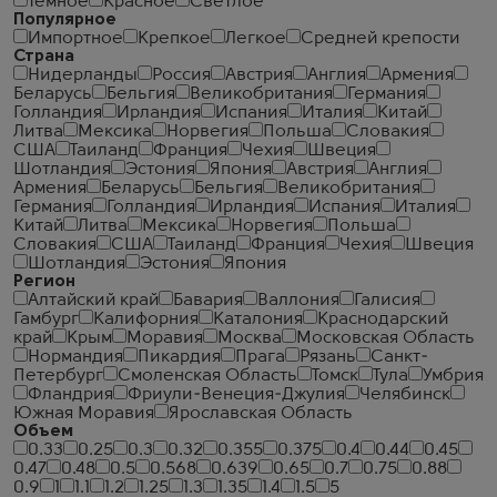
Темное
Красное
Светлое
Популярное
Импортное
Крепкое
Легкое
Средней крепости
Страна
Нидерланды
Россия
Австрия
Англия
Армения
Беларусь
Бельгия
Великобритания
Германия
Голландия
Ирландия
Испания
Италия
Китай
Литва
Мексика
Норвегия
Польша
Словакия
США
Таиланд
Франция
Чехия
Швеция
Шотландия
Эстония
Япония
Австрия
Англия
Армения
Беларусь
Бельгия
Великобритания
Германия
Голландия
Ирландия
Испания
Италия
Китай
Литва
Мексика
Норвегия
Польша
Словакия
США
Таиланд
Франция
Чехия
Швеция
Шотландия
Эстония
Япония
Регион
Алтайский край
Бавария
Валлония
Галисия
Гамбург
Калифорния
Каталония
Краснодарский
край
Крым
Моравия
Москва
Московская Область
Нормандия
Пикардия
Прага
Рязань
Санкт-
Петербург
Смоленская Область
Томск
Тула
Умбрия
Фландрия
Фриули-Венеция-Джулия
Челябинск
Южная Моравия
Ярославская Область
Объем
0.33
0.25
0.3
0.32
0.355
0.375
0.4
0.44
0.45
0.47
0.48
0.5
0.568
0.639
0.65
0.7
0.75
0.88
0.9
1
1.1
1.2
1.25
1.3
1.35
1.4
1.5
5