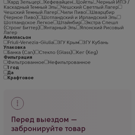
Хард Зельцер
Хефевайцен
Цойгль
Черный ИПЭ /
Каскадный Темный Эль
Чешский Светлый Лагер
Чешский Темный Лагер
Чили Пиво
Шварцбир
(Черное Пиво)
Шотландский и Ирландский Эль
Шотландское Легкое
Штайнбир
Экстра Спешл
(Стронг Биттер)
Янтарный Эль
Японский Рисовый
Лагер
Апелласьон
Friuli-Venezia-Giulia
ЗГУ Крым
ЗГУ Кубань
Упаковка
Банка (Can)
Стекло (Glass)
Кег (Keg)
Фильтрация
Фильтрованное
Нефильтрованное
1 год
Да
Крафтовое
Перед выездом —
забронируйте товар