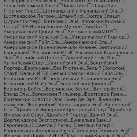
Каскадный Темный Эль
Чешский Светлый Лагер
Чешский Темный Лагер
Чили Пиво
Шварцбир
(Черное Пиво)
Шотландский и Ирландский Эль
Шотландское Легкое
Штайнбир
Экстра Спешл
(Стронг Биттер)
Янтарный Эль
Японский Рисовый
Лагер
IPA Новой Англии Мутное
Айсбок
Американский Дикий Эль
Американский ИПЭ
Американский Красный Эль
Американский Портер
Американский Пэйл Эль
Американский Эль
Американское Пшеничное или Ржаное
Английский
Барлиуайн
Английский ИПЭ
Английский Коричневый
Эль
Английский Портер
Английский Пэйл Эль
Английский Стаут
Английский Эль
Балтийский
Портер
Барлиуайн
Без Глютена
Белый (Золотой)
Стаут
Белый ИПЭ
Белый Классический Пэйл Эль
Бельгийский ИПЭ
Бельгийский Коричневый Эль
Бельгийский Пэйл Эль
Бельгийский Трипель
Берлинер Вайсе
Берлинское Белое
Биттер Бест
Блонд Эль
Богемский Пильзнер
Бреттовое Пиво
Британский Золотой Эль
Бьер де Гард
Бьер-де-
шампань
Вайценбок
Виноградный Эль
Вишневое
Гозе
Двойной Имперский Десертный Стаут
Двойной
Имперский Стаут
Двойной Портер
Дикий Эль
Дортмундское Экспортное
Дункельвайцен
Европейский Светлый Лагер. Светлый Лагер
Европейский Янтарный Лагер
Зельцер
Зимний Эль
Имперский Двойной ИПЭ
Имперский Красный Эль