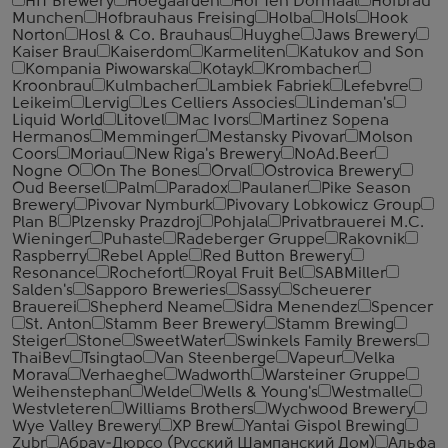
HIT Brewery
Hoegaarden
Hof Ten Dormaal
Hofbrau
Munchen
Hofbrauhaus Freising
Holba
Hols
Hook
Norton
Hosl & Co. Brauhaus
Huyghe
Jaws Brewery
Kaiser Brau
Kaiserdom
Karmeliten
Katukov and Son
Kompania Piwowarska
Kotayk
Krombacher
Kroonbrau
Kulmbacher
Lambiek Fabriek
Lefebvre
Leikeim
Lervig
Les Celliers Associes
Lindeman's
Liquid World
Litovel
Mac Ivors
Martinez Sopena
Hermanos
Memminger
Mestansky Pivovar
Molson
Coors
Moriau
New Riga's Brewery
NoAd.Beer
Nogne O
On The Bones
Orval
Ostrovica Brewery
Oud Beersel
Palm
Paradox
Paulaner
Pike Season
Brewery
Pivovar Nymburk
Pivovary Lobkowicz Group
Plan B
Plzensky Prazdroj
Pohjala
Privatbrauerei M.C.
Wieninger
Puhaste
Radeberger Gruppe
Rakovnik
Raspberry
Rebel Apple
Red Button Brewery
Resonance
Rochefort
Royal Fruit Bel
SABMiller
Salden's
Sapporo Breweries
Sassy
Scheuerer
Brauerei
Shepherd Neame
Sidra Menendez
Spencer
St. Anton
Stamm Beer Brewery
Stamm Brewing
Steiger
Stone
SweetWater
Swinkels Family Brewers
ThaiBev
Tsingtao
Van Steenberge
Vapeur
Velka
Morava
Verhaeghe
Wadworth
Warsteiner Gruppe
Weihenstephan
Welde
Wells & Young's
Westmalle
Westvleteren
Williams Brothers
Wychwood Brewery
Wye Valley Brewery
XP Brew
Yantai Gispol Brewing
Zubr
Абрау-Дюрсо (Русский Шампанский Дом)
Альфа