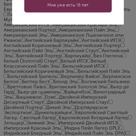
Бельгийский Темный Крепкий Эль
Витбир
Мне уже есть 18 лет
Европейский Лагер
Имперский Портер
Крепкий Эль
Пильзнер
Чешский Пилснер
IPA Новой Англии
Мутное
Айсбок
Американский Дикий Эль
Американский ИПЭ
Американский Красный Эль
Американский Портер
Американский Пэйл Эль
Американский Эль
Американское Пшеничное или
Ржаное
Английский Барлиуайн
Английский ИПЭ
Английский Коричневый Эль
Английский Портер
Английский Пэйл Эль
Английский Стаут
Английский
Эль
Балтийский Портер
Барлиуайн
Без Глютена
Белый (Золотой) Стаут
Белый ИПЭ
Белый
Классический Пэйл Эль
Бельгийский ИПЭ
Бельгийский Коричневый Эль
Бельгийский Пэйл Эль
Бельгийский Трипель
Берлинер Вайсе
Берлинское
Белое
Биттер Бест
Блонд Эль
Богемский Пильзнер
Бреттовое Пиво
Британский Золотой Эль
Бьер де
Гард
Бьер-де-шампань
Вайценбок
Виноградный
Эль
Вишневое
Гозе
Двойной Имперский
Десертный Стаут
Двойной Имперский Стаут
Двойной Портер
Дикий Эль
Дортмундское
Экспортное
Дункельвайцен
Европейский Светлый
Лагер. Светлый Лагер
Европейский Янтарный Лагер
Зельцер
Зимний Эль
Имперский Двойной ИПЭ
Имперский Красный Эль
Индиа Пейл Лагер (IPL)
Индийский Бледный Эль
Индийский Пэйл Эль (IPA)