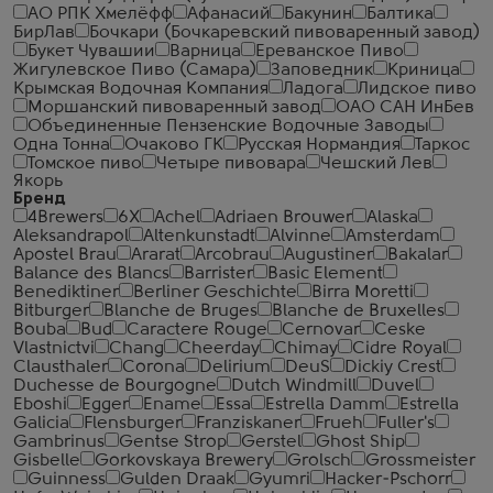
АО РПК Хмелёфф
Афанасий
Бакунин
Балтика
БирЛав
Бочкари (Бочкаревский пивоваренный завод)
Букет Чувашии
Варница
Ереванское Пиво
Жигулевское Пиво (Самара)
Заповедник
Криница
Крымская Водочная Компания
Ладога
Лидское пиво
Моршанский пивоваренный завод
ОАО САН ИнБев
Объединенные Пензенские Водочные Заводы
Одна Тонна
Очаково ГК
Русская Нормандия
Таркос
Томское пиво
Четыре пивовара
Чешский Лев
Якорь
Бренд
4Brewers
6X
Achel
Adriaen Brouwer
Alaska
Aleksandrapol
Altenkunstadt
Alvinne
Amsterdam
Apostel Brau
Ararat
Arcobrau
Augustiner
Bakalar
Balance des Blancs
Barrister
Basic Element
Benediktiner
Berliner Geschichte
Birra Moretti
Bitburger
Blanche de Bruges
Blanche de Bruxelles
Bouba
Bud
Caractere Rouge
Cernovar
Ceske
Vlastnictvi
Chang
Cheerday
Chimay
Cidre Royal
Clausthaler
Corona
Delirium
DeuS
Dickiy Crest
Duchesse de Bourgogne
Dutch Windmill
Duvel
Eboshi
Egger
Ename
Essa
Estrella Damm
Estrella
Galicia
Flensburger
Franziskaner
Frueh
Fuller's
Gambrinus
Gentse Strop
Gerstel
Ghost Ship
Gisbelle
Gorkovskaya Brewery
Grolsch
Grossmeister
Guinness
Gulden Draak
Gyumri
Hacker-Pschorr