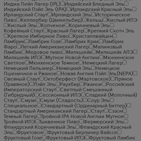
Индиа Пейл Лагер (IPL)
Индийский Бледный Эль
Индийский Пэйл Эль (IPA)
Ирландский Красный Эль
Ирландский Стаут
Ирландский Эль
Историческое
Пиво
Келлербир (Цвикельбир)
Кельш
Кислый ИПЭ
Кислый Эль
Копченое
Коричневый Эль
Кофейный Стаут
Красный Лагер
Крепкий Скотч Эль
Крепкое Имбирное Пиво
Кристаллвайцен
Ламбрик
Ламбрик Гозе
Ламбрик Крик
Ламбрик
Фаро
Легкий Американский Лагер
Малиновый
Ламбик
Медовое пиво
Милкшейк
Милкшейк АПЭ
Милкшейк ИПЭ
Мутное Новой Англии
Мюнхенское
Светлое
Мюнхенское Темное
Немецкий Лагер
Немецкий Пильзнер
Немецкий Эль
Немецкое
Пшеничное и Ржаное
Новая Англия Пэйл Эль(NEPA)
Овсяный Стаут
Октоберфест (Мартовское)
Пряное
(Травяное)
Пэйл Эль
Раухбир
Ржаное
Российский
Императорский Стаут
Светлый Смешанный
(Гибридный)
Сессионный ИПЭ
Сладкий (Молочный)
Стаут
Смузи
Смузи (Сладость)
Соур Эль
Специальное
Стандартный (Ординарный Биттер)
Стандартный Американский Лагер
Стаут
Сэзон
Темный Лагер
Тройной IPA Новой Англии Мутное
Тройной ИПЭ
Тыквенное Пиво
Фермерский Эль
Фландрский Коричневый Эль
Фландрский Красный
Эль
Фруктовое
Фруктовый Берлинер Вайссе
Фруктовый Гозе
Фруктовый ИПЭ
Фруктовый Ламбик