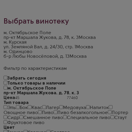
Выбрать винотеку
м. Октябрьское Поле
пр-кт Маршала Жукова, д. 78, к. 3
Москва
м. Курская
ул. Земляной Вал, д. 24/30, стр. 1
Москва
м. Одинцово
б-р Любы Новосёловой, д. 13
Москва
Фильтр по характеристикам
Забрать сегодня
Только товары в наличии
м. Октябрьское Поле
пр-кт Маршала Жукова. д. 78. к. 3
Цена
Тип товара
Эль
Бок
Квас
Лагер
Медовуха
Напиток
Овощное пиво
Пиво
Пиво безалкогольное
Портер
Сидр
Смешанное пиво
Специальное пиво
Стаут
Фруктовое пиво
Цвет