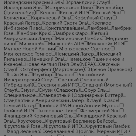
Ирландский Красный Эль
Ирландский Стаут
Ирландский Эль
Историческое Пиво
Келлербир
(Цвикельбир)
Кельш
Кислый ИПЭ
Кислый Эль
Копченое
Коричневый Эль
Кофейный Стаут
Красный Лагер
Крепкий Скотч Эль
Крепкое
Имбирное Пиво
Кристаллвайцен
Ламбрик
Ламбрик
Гозе
Ламбрик Крик
Ламбрик Фаро
Легкий
Американский Лагер
Малиновый Ламбик
Медовое
пиво
Милкшейк
Милкшейк АПЭ
Милкшейк ИПЭ
Мутное Новой Англии
Мюнхенское Светлое
Мюнхенское Темное
Немецкий Лагер
Немецкий
Пильзнер
Немецкий Эль
Немецкое Пшеничное и
Ржаное
Новая Англия Пэйл Эль(NEPA)
Овсяный
Стаут
Октоберфест (Мартовское)
Пряное (Травяное)
Пэйл Эль
Раухбир
Ржаное
Российский
Императорский Стаут
Светлый Смешанный
(Гибридный)
Сессионный ИПЭ
Сладкий (Молочный)
Стаут
Смузи
Смузи (Сладость)
Соур Эль
Специальное
Стандартный (Ординарный Биттер)
Стандартный Американский Лагер
Стаут
Сэзон
Темный Лагер
Тройной IPA Новой Англии Мутное
Тройной ИПЭ
Тыквенное Пиво
Фермерский Эль
Фландрский Коричневый Эль
Фландрский Красный
Эль
Фруктовое
Фруктовый Берлинер Вайссе
Фруктовый Гозе
Фруктовый ИПЭ
Фруктовый Ламбик
Хард Зельцер
Хефевайцен
Цойгль
Черный ИПЭ /