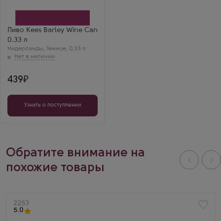
Пиво Kees Barley Wine Can
0.33 л
Нидерланды
,
Темное
,
0,33 л
439
Узнать о поступлении
Обратите внимание на
похожие товары
Артикул
2253
5.0