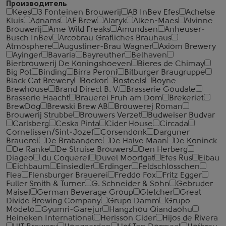
Производитель
Kees
3 Fonteinen Brouwerij
AB InBev Efes
Achelse
Kluis
Adnams
AF Brew
Alaryk
Alken-Maes
Alvinne
Brouwerij
Ame Wild Freaks
Amundsen
Anheuser-
Busch InBev
Arcobrau Grafliches Brauhaus
Atmosphere
Augustiner-Brau Wagner
Axiom Brewery
Ayinger
Bavaria
Bayreuther
Belhaven
Bierbrouwerij De Koningshoeven
Bieres de Chimay
Big Pot
Binding
Birra Peroni
Bitburger Braugruppe
Black Cat Brewery
Bockor
Bosteels
Boyne
Brewhouse
Brand Direct B. V.
Brasserie Goudale
Brasserie Haacht
Brauerei Fruh am Dom
Brekeriet
BrewDog
Brewski Brew AB
Brouwerej Roman
Brouwerij Strubbe
Brouwers Verzet
Budweiser Budvar
Carlsberg
Ceska Pinta
Cider House
Circada
Cornelissen/Sint-Jozef
Corsendonk
Darguner
Brauerei
De Brabandere
De Halve Maan
De Koninck
De Ranke
De Struise Brouwers
Den Herberg
Diageo
du Coquerel
Duvel Moortgat
Efes Rus
Eibau
Eichbaum
Einsiedler
Erdinger
Feldschlosschen
Flea
Flensburger Brauerei
Freddo Fox
Fritz Egger
Fuller Smith & Turner
G. Schneider & Sohn
Gebruder
Maisel
German Beverage Group
Gletcher
Great
Divide Brewing Company
Grupo Damm
Grupo
Modelo
Gyumri-Garejur
Hangzhou Qiandaohu
Heineken International
Herisson Cider
Hijos de Rivera