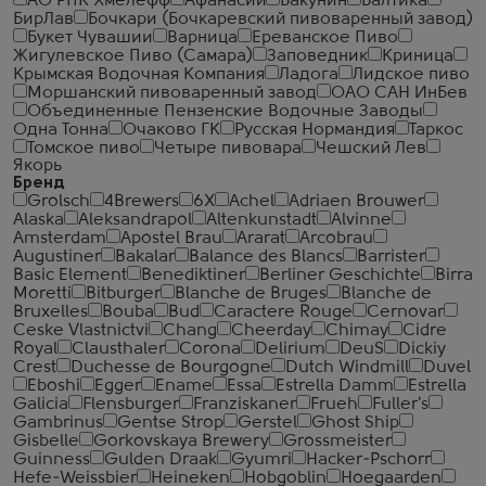
АО РПК Хмелёфф
Афанасий
Бакунин
Балтика
БирЛав
Бочкари (Бочкаревский пивоваренный завод)
Букет Чувашии
Варница
Ереванское Пиво
Жигулевское Пиво (Самара)
Заповедник
Криница
Крымская Водочная Компания
Ладога
Лидское пиво
Моршанский пивоваренный завод
ОАО САН ИнБев
Объединенные Пензенские Водочные Заводы
Одна Тонна
Очаково ГК
Русская Нормандия
Таркос
Томское пиво
Четыре пивовара
Чешский Лев
Якорь
Бренд
Grolsch
4Brewers
6X
Achel
Adriaen Brouwer
Alaska
Aleksandrapol
Altenkunstadt
Alvinne
Amsterdam
Apostel Brau
Ararat
Arcobrau
Augustiner
Bakalar
Balance des Blancs
Barrister
Basic Element
Benediktiner
Berliner Geschichte
Birra
Moretti
Bitburger
Blanche de Bruges
Blanche de
Bruxelles
Bouba
Bud
Caractere Rouge
Cernovar
Ceske Vlastnictvi
Chang
Cheerday
Chimay
Cidre
Royal
Clausthaler
Corona
Delirium
DeuS
Dickiy
Crest
Duchesse de Bourgogne
Dutch Windmill
Duvel
Eboshi
Egger
Ename
Essa
Estrella Damm
Estrella
Galicia
Flensburger
Franziskaner
Frueh
Fuller's
Gambrinus
Gentse Strop
Gerstel
Ghost Ship
Gisbelle
Gorkovskaya Brewery
Grossmeister
Guinness
Gulden Draak
Gyumri
Hacker-Pschorr
Hefe-Weissbier
Heineken
Hobgoblin
Hoegaarden