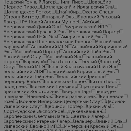
Чешский Темный Лагер
Чили Пиво
Шварцбир
(Черное Пиво)
Шотландский и Ирландский Эль
Шотландское Легкое
Штайнбир
Экстра Спешл
(Стронг Биттер)
Янтарный Эль
Японский Рисовый
Лагер
IPA Новой Англии Мутное
Айсбок
Американский Дикий Эль
Американский ИПЭ
Американский Красный Эль
Американский Портер
Американский Пэйл Эль
Американский Эль
Американское Пшеничное или Ржаное
Английский
Барлиуайн
Английский ИПЭ
Английский Коричневый
Эль
Английский Портер
Английский Пэйл Эль
Английский Стаут
Английский Эль
Балтийский
Портер
Барлиуайн
Без Глютена
Белый (Золотой)
Стаут
Белый ИПЭ
Белый Классический Пэйл Эль
Бельгийский ИПЭ
Бельгийский Коричневый Эль
Бельгийский Пэйл Эль
Бельгийский Трипель
Берлинер Вайсе
Берлинское Белое
Биттер Бест
Блонд Эль
Богемский Пильзнер
Бреттовое Пиво
Британский Золотой Эль
Бьер де Гард
Бьер-де-
шампань
Вайценбок
Виноградный Эль
Вишневое
Гозе
Двойной Имперский Десертный Стаут
Двойной
Имперский Стаут
Двойной Портер
Дикий Эль
Дортмундское Экспортное
Дункельвайцен
Европейский Светлый Лагер. Светлый Лагер
Европейский Янтарный Лагер
Зельцер
Зимний Эль
Имперский Двойной ИПЭ
Имперский Красный Эль