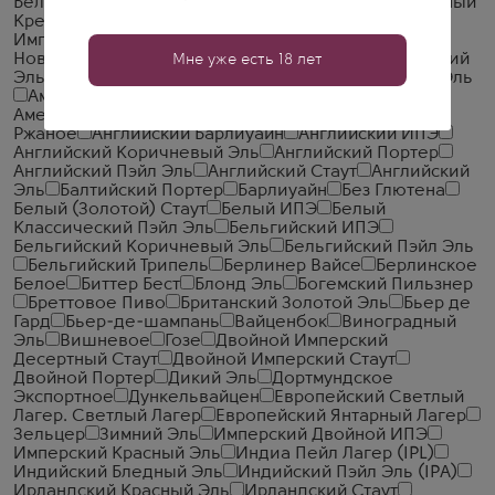
Бельгийский и Французский Эль
Бельгийский Темный
Крепкий Эль
Витбир
Европейский Лагер
Имперский Портер
Крепкий Эль
Пильзнер
IPA
Новой Англии Мутное
Айсбок
Американский Дикий
Мне уже есть 18 лет
Эль
Американский ИПЭ
Американский Красный Эль
Американский Портер
Американский Пэйл Эль
Американский Эль
Американское Пшеничное или
Ржаное
Английский Барлиуайн
Английский ИПЭ
Английский Коричневый Эль
Английский Портер
Английский Пэйл Эль
Английский Стаут
Английский
Эль
Балтийский Портер
Барлиуайн
Без Глютена
Белый (Золотой) Стаут
Белый ИПЭ
Белый
Классический Пэйл Эль
Бельгийский ИПЭ
Бельгийский Коричневый Эль
Бельгийский Пэйл Эль
Бельгийский Трипель
Берлинер Вайсе
Берлинское
Белое
Биттер Бест
Блонд Эль
Богемский Пильзнер
Бреттовое Пиво
Британский Золотой Эль
Бьер де
Гард
Бьер-де-шампань
Вайценбок
Виноградный
Эль
Вишневое
Гозе
Двойной Имперский
Десертный Стаут
Двойной Имперский Стаут
Двойной Портер
Дикий Эль
Дортмундское
Экспортное
Дункельвайцен
Европейский Светлый
Лагер. Светлый Лагер
Европейский Янтарный Лагер
Зельцер
Зимний Эль
Имперский Двойной ИПЭ
Имперский Красный Эль
Индиа Пейл Лагер (IPL)
Индийский Бледный Эль
Индийский Пэйл Эль (IPA)
Ирландский Красный Эль
Ирландский Стаут