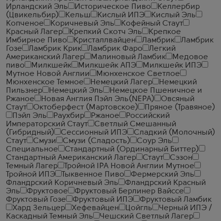
Ирландский Эль
Историческое Пиво
Келлербир
(Цвикельбир)
Кельш
Кислый ИПЭ
Кислый Эль
Копченое
Коричневый Эль
Кофейный Стаут
Красный Лагер
Крепкий Скотч Эль
Крепкое
Имбирное Пиво
Кристаллвайцен
Ламбрик
Ламбрик
Гозе
Ламбрик Крик
Ламбрик Фаро
Легкий
Американский Лагер
Малиновый Ламбик
Медовое
пиво
Милкшейк
Милкшейк АПЭ
Милкшейк ИПЭ
Мутное Новой Англии
Мюнхенское Светлое
Мюнхенское Темное
Немецкий Лагер
Немецкий
Пильзнер
Немецкий Эль
Немецкое Пшеничное и
Ржаное
Новая Англия Пэйл Эль(NEPA)
Овсяный
Стаут
Октоберфест (Мартовское)
Пряное (Травяное)
Пэйл Эль
Раухбир
Ржаное
Российский
Императорский Стаут
Светлый Смешанный
(Гибридный)
Сессионный ИПЭ
Сладкий (Молочный)
Стаут
Смузи
Смузи (Сладость)
Соур Эль
Специальное
Стандартный (Ординарный Биттер)
Стандартный Американский Лагер
Стаут
Сэзон
Темный Лагер
Тройной IPA Новой Англии Мутное
Тройной ИПЭ
Тыквенное Пиво
Фермерский Эль
Фландрский Коричневый Эль
Фландрский Красный
Эль
Фруктовое
Фруктовый Берлинер Вайссе
Фруктовый Гозе
Фруктовый ИПЭ
Фруктовый Ламбик
Хард Зельцер
Хефевайцен
Цойгль
Черный ИПЭ /
Каскадный Темный Эль
Чешский Светлый Лагер