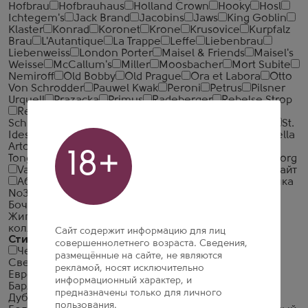
Hofbrau
Hofbrauhaus
Holland Crown
Hooky
Hosl
Ichtegem's
Jack Brand
Jacobins
Jaws
King Goblin
Klaster
Konrad
Koronet
Krone
Krusovice
Kurpfalz
Brau
L'Autantique
La Trappe
Leffe
Liebenbrau
Liebenweiss
London Porter
Maisel & Friends
Maisel's
Weisse
McCallum's
Miller
Moosbacher
Mort Subite
Nemiroff
Old Bobby
Old Prague
Ora et Labora
Otto
Von Schrodder
Pauwel Kwak
Peroni
Petrus
Pilsner
Urquell
Prazacka
Primus
Radeberger
Rebelse Strop
Redd's
Rodenbach
S&R's Garage
Sapporo
Schneider Weisse
Schofferhofer
Sloeber
Spaten
St.
Idesbald
St. Pierre
Staropramen
Steenbrugge
Stella
Artois
Straffe Hendrik
Thron
Toksovo Cidrerie
18+
Tongerlo
Trappistes Rochefort
Tripel Karmeliet
Tuborg
Varka
Warsteiner
Young's
Zatecky Gus
Абрау Лайт
Абрау-Дюрсо
Арсенальное
Балтика №0
Балтика
№3
Балтика №7
Балтика №8
Балтика №9
Бочкари
Велкопоповицкий Козел
Дон
Жигулевское
Кер Сари
Кулер
Лидское
Пенная
коллекция
Самарское
Сайт содержит информацию для лиц
Стиль пива
совершеннолетнего возраста. Сведения,
Чешский Пилснер
Бельгийский Крепкий Эль
размещённые на сайте, не являются
Светлый Лагер
Бельгийский Квадрюпель
рекламой, носят исключительно
Европейский Светлый Лагер
Американский
информационный характер, и
Барлиуайн
Бельгийский Блонд Эль
Бельгийский
предназначены только для личного
Дуббель
Бельгийский Золотистый Крепкий Эль
пользования.