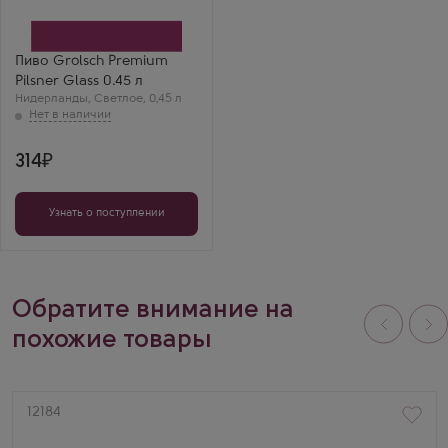
Пиво Grolsch Premium
Pilsner Glass 0.45 л
Нидерланды
,
Светлое
,
0,45 л
314
Узнать о поступлении
Обратите внимание на
похожие товары
Артикул
12184