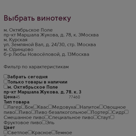
Выбрать винотеку
м. Октябрьское Поле
пр-кт Маршала Жукова, д. 78, к. 3
Москва
м. Курская
ул. Земляной Вал, д. 24/30, стр. 1
Москва
м. Одинцово
б-р Любы Новосёловой, д. 13
Москва
Фильтр по характеристикам
Забрать сегодня
Только товары в наличии
м. Октябрьское Поле
пр-кт Маршала Жукова. д. 78. к. 3
Цена
Тип товара
Лагер
Бок
Квас
Медовуха
Напиток
Овощное
пиво
Пиво
Пиво безалкогольное
Портер
Сидр
Смешанное пиво
Специальное пиво
Стаут
Фруктовое пиво
Эль
Цвет
Светлое
Красное
Темное