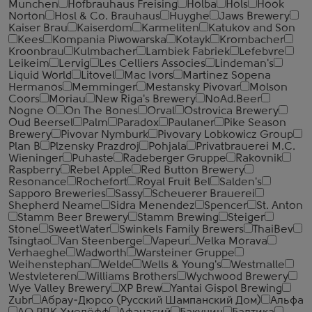
Munchen
Hofbrauhaus Freising
Holba
Hols
Hook
Norton
Hosl & Co. Brauhaus
Huyghe
Jaws Brewery
Kaiser Brau
Kaiserdom
Karmeliten
Katukov and Son
Kees
Kompania Piwowarska
Kotayk
Krombacher
Kroonbrau
Kulmbacher
Lambiek Fabriek
Lefebvre
Leikeim
Lervig
Les Celliers Associes
Lindeman's
Liquid World
Litovel
Mac Ivors
Martinez Sopena
Hermanos
Memminger
Mestansky Pivovar
Molson
Coors
Moriau
New Riga's Brewery
NoAd.Beer
Nogne O
On The Bones
Orval
Ostrovica Brewery
Oud Beersel
Palm
Paradox
Paulaner
Pike Season
Brewery
Pivovar Nymburk
Pivovary Lobkowicz Group
Plan B
Plzensky Prazdroj
Pohjala
Privatbrauerei M.C.
Wieninger
Puhaste
Radeberger Gruppe
Rakovnik
Raspberry
Rebel Apple
Red Button Brewery
Resonance
Rochefort
Royal Fruit Bel
Salden's
Sapporo Breweries
Sassy
Scheuerer Brauerei
Shepherd Neame
Sidra Menendez
Spencer
St. Anton
Stamm Beer Brewery
Stamm Brewing
Steiger
Stone
SweetWater
Swinkels Family Brewers
ThaiBev
Tsingtao
Van Steenberge
Vapeur
Velka Morava
Verhaeghe
Wadworth
Warsteiner Gruppe
Weihenstephan
Welde
Wells & Young's
Westmalle
Westvleteren
Williams Brothers
Wychwood Brewery
Wye Valley Brewery
XP Brew
Yantai Gispol Brewing
Zubr
Абрау-Дюрсо (Русский Шампанский Дом)
Альфа