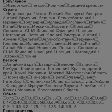
Популярное
Импортное
Легкое
Крепкое
Средней крепости
Страна
Нидерланды
Чехия
Россия
Беларусь
Австрия
Англия
Армения
Бельгия
Великобритания
Германия
Голландия
Ирландия
Испания
Италия
Китай
Литва
Мексика
Норвегия
Польша
Словакия
США
Таиланд
Франция
Швеция
Шотландия
Эстония
Япония
Австрия
Англия
Армения
Бельгия
Великобритания
Германия
Голландия
Ирландия
Испания
Италия
Китай
Литва
Мексика
Норвегия
Польша
Словакия
США
Таиланд
Франция
Швеция
Шотландия
Эстония
Япония
Регион
Алтайский край
Бавария
Валлония
Галисия
Гамбург
Калифорния
Каталония
Краснодарский
край
Крым
Моравия
Москва
Московская Область
Нормандия
Пикардия
Прага
Рязань
Санкт-
Петербург
Смоленская Область
Томск
Тула
Умбрия
Фландрия
Фриули-Венеция-Джулия
Челябинск
Южная Моравия
Ярославская Область
Объем
0.45
0.25
0.3
0.32
0.33
0.355
0.375
0.4
0.44
0.47
0.48
0.5
0.568
0.639
0.65
0.7
0.75
0.88
0.9
1
1.1
1.2
1.25
1.3
1.35
1.4
1.5
5
Производитель