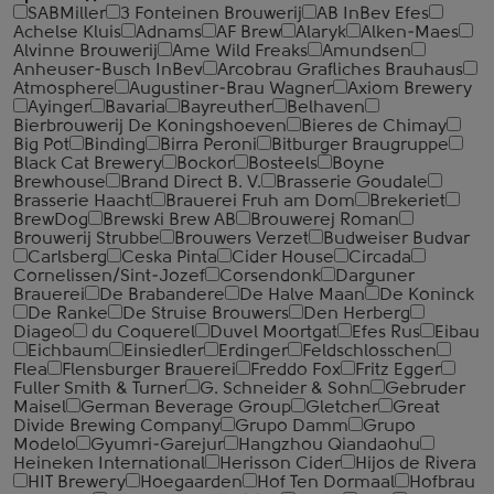
SABMiller
3 Fonteinen Brouwerij
AB InBev Efes
Achelse Kluis
Adnams
AF Brew
Alaryk
Alken-Maes
Alvinne Brouwerij
Ame Wild Freaks
Amundsen
Anheuser-Busch InBev
Arcobrau Grafliches Brauhaus
Atmosphere
Augustiner-Brau Wagner
Axiom Brewery
Ayinger
Bavaria
Bayreuther
Belhaven
Bierbrouwerij De Koningshoeven
Bieres de Chimay
Big Pot
Binding
Birra Peroni
Bitburger Braugruppe
Black Cat Brewery
Bockor
Bosteels
Boyne
Brewhouse
Brand Direct B. V.
Brasserie Goudale
Brasserie Haacht
Brauerei Fruh am Dom
Brekeriet
BrewDog
Brewski Brew AB
Brouwerej Roman
Brouwerij Strubbe
Brouwers Verzet
Budweiser Budvar
Carlsberg
Ceska Pinta
Cider House
Circada
Cornelissen/Sint-Jozef
Corsendonk
Darguner
Brauerei
De Brabandere
De Halve Maan
De Koninck
De Ranke
De Struise Brouwers
Den Herberg
Diageo
du Coquerel
Duvel Moortgat
Efes Rus
Eibau
Eichbaum
Einsiedler
Erdinger
Feldschlosschen
Flea
Flensburger Brauerei
Freddo Fox
Fritz Egger
Fuller Smith & Turner
G. Schneider & Sohn
Gebruder
Maisel
German Beverage Group
Gletcher
Great
Divide Brewing Company
Grupo Damm
Grupo
Modelo
Gyumri-Garejur
Hangzhou Qiandaohu
Heineken International
Herisson Cider
Hijos de Rivera
HIT Brewery
Hoegaarden
Hof Ten Dormaal
Hofbrau