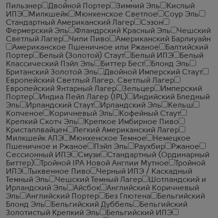
Пильзнер
Двойной Портер
Зимний Эль
Кислый
ИПЭ
Милкшейк
Мюнхенское Светлое
Соур Эль
Стандартный Американский Лагер
Сэзон
Фермерский Эль
Фландрский Красный Эль
Чешский
Светлый Лагер
Чили Пиво
Американский Барлиуайн
Американское Пшеничное или Ржаное
Балтийский
Портер
Белый (Золотой) Стаут
Белый ИПЭ
Белый
Классический Пэйл Эль
Биттер Бест
Блонд Эль
Британский Золотой Эль
Двойной Имперский Стаут
Европейский Светлый Лагер. Светлый Лагер
Европейский Янтарный Лагер
Зельцер
Имперский
Портер
Индиа Пейл Лагер (IPL)
Индийский Бледный
Эль
Ирландский Стаут
Ирландский Эль
Кельш
Копченое
Коричневый Эль
Кофейный Стаут
Крепкий Скотч Эль
Крепкое Имбирное Пиво
Кристаллвайцен
Легкий Американский Лагер
Милкшейк АПЭ
Мюнхенское Темное
Немецкое
Пшеничное и Ржаное
Пэйл Эль
Раухбир
Ржаное
Сессионный ИПЭ
Смузи
Стандартный (Ординарный
Биттер)
Тройной IPA Новой Англии Мутное
Тройной
ИПЭ
Тыквенное Пиво
Черный ИПЭ / Каскадный
Темный Эль
Чешский Темный Лагер
Шотландский и
Ирландский Эль
Айсбок
Английский Коричневый
Эль
Английский Портер
Без Глютена
Бельгийский
Блонд Эль
Бельгийский Дуббель
Бельгийский
Золотистый Крепкий Эль
Бельгийский ИПЭ