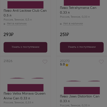
Пиво Tetrahymena Can
Пиво Anti Lactose Club Can
0.33 л
0.5 л
Россия
,
Темное
,
0,33 л
Россия
,
Темное
,
0,5 л
293
251
Узнать о поступлении
Узнать о поступлении
Артикул
21826
Артикул
20270
5.0
Пиво Velka Morava Queen
Пиво Jaws Distortion Can
Anne Can 0.33 л
0.33 л
Россия
,
Темное
,
0,33 л
Россия
,
Темное
,
0,33 л