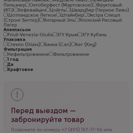
Малиновый Ламбик
Медовое пиво
Немецкий
Пильзнер
Октоберфест (Мартовское)
Фруктовый
ИПЭ
Хефевайцен
Цойгль
Шварцбир (Черное Пиво)
Шотландское Легкое
Штайнбир
Экстра Спешл
(Стронг Биттер)
Янтарный Эль
Японский Рисовый
Лагер
Апелласьон
Friuli-Venezia-Giulia
ЗГУ Крым
ЗГУ Кубань
Упаковка
Стекло (Glass)
Банка (Can)
Кег (Keg)
Фильтрация
Нефильтрованное
Фильтрованное
1 год
Да
Крафтовое
Перед выездом —
забронируйте товар
Позвоните по номеру
+7 (495) 197-77-56
или