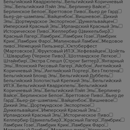
Бельгийский Квадрюпель
Бельгийский Коричневый
Эль
Бельгийский Пэйл Эль
Берлинер Вайсе
Берлинское Белое
Бреттовое Пиво
Бьер де Гард
Бьер-де-шампань
Вайценбок
Вишневое
Дикий
Эль
Дортмундское Экспортное
Дункельвайцен
Имперский Красный Эль
Ирландский Красный Эль
Историческое Пиво
Келлербир (Цвикельбир)
Красный Лагер
Ламбрик
Ламбрик Гозе
Ламбрик
Крик
Ламбрик Фаро
Малиновый Ламбик
Медовое
пиво
Немецкий Пильзнер
Октоберфест
(Мартовское)
Фруктовый ИПЭ
Хефевайцен
Цойгль
Шварцбир (Черное Пиво)
Шотландское Легкое
Штайнбир
Экстра Спешл (Стронг Биттер)
Янтарный
Эль
Японский Рисовый Лагер
Айсбок
Английский
Коричневый Эль
Английский Портер
Без Глютена
Бельгийский Блонд Эль
Бельгийский Дуббель
Бельгийский Золотистый Крепкий Эль
Бельгийский
ИПЭ
Бельгийский Квадрюпель
Бельгийский
Коричневый Эль
Бельгийский Пэйл Эль
Берлинер
Вайсе
Берлинское Белое
Бреттовое Пиво
Бьер де
Гард
Бьер-де-шампань
Вайценбок
Вишневое
Дикий Эль
Дортмундское Экспортное
Дункельвайцен
Имперский Красный Эль
Ирландский Красный Эль
Историческое Пиво
Келлербир (Цвикельбир)
Красный Лагер
Ламбрик
Ламбрик Гозе
Ламбрик Крик
Ламбрик Фаро