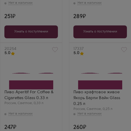
251
289
Узнать о поступлении
Узнать о поступлении
Артикул
20254
Артикул
17337
5.0
5.0
Пиво Aperitif For Coffee &
Пиво крафтовое живое
Cigarettes Glass 0.33 л
Якорь Барли Вайн Glass
Россия
,
Светлое
,
0,33 л
0.25 л
Россия
,
Светлое
,
0,25 л
247
260