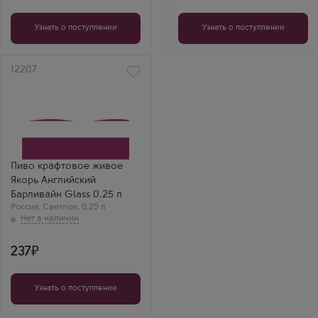
Узнать о поступлении
Узнать о поступлении
Артикул
12207
Пиво крафтовое живое
Якорь Английский
Барливайн Glass 0.25 л
Россия
,
Светлое
,
0,25 л
237
Узнать о поступлении