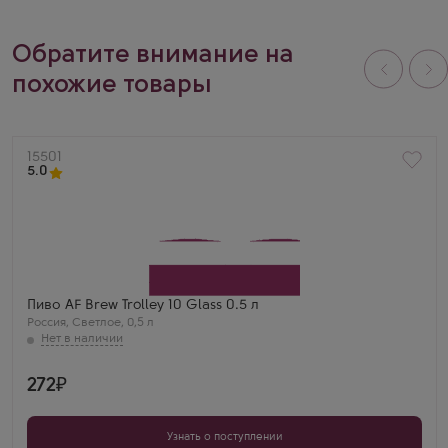
Обратите внимание на
похожие товары
Артикул
15501
5.0
Пиво AF Brew Trolley 10 Glass 0.5 л
Россия
,
Светлое
,
0,5 л
272
Узнать о поступлении