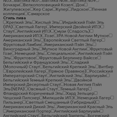
№3
Балтика №7
Балтика №8
Балтика №9
Бочкари
Велкопоповицкий Козел
Дон
Жигулевское
Кер Сари
Кулер
Лидское
Пенная
коллекция
Самарское
Стиль пива
Крепкий Эль
Кислый Эль
Индийский Пэйл Эль
(IPA)
Светлый Лагер
Имперский Двойной ИПЭ
Стаут
Английский ИПЭ
Смузи (Сладость)
Американский ИПЭ
Гозе
IPA Новой Англии Мутное
Американский Эль
Европейский Светлый Лагер
Фруктовый Ламбик
Американский Пэйл Эль
Виноградный Эль
Мутное Новой Англии
Фруктовый
Гозе
Немецкий Эль
Специальное
Английский Пэйл
Эль
Фруктовое
Фруктовый Берлинер Вайссе
Бельгийский и Французский Эль
Сладкий
(Молочный) Стаут
Бельгийский Крепкий Эль
Витбир
Европейский Лагер
Пряное (Травяное)
Российский
Императорский Стаут
Английский Эль
Барлиуайн
Бельгийский Темный Крепкий Эль
Двойной
Имперский Десертный Стаут
Новая Англия Пэйл
Эль(NEPA)
Овсяный Стаут
Темный Лагер
Фландрский Коричневый Эль
Хард Зельцер
Чешский Пилснер
Милкшейк ИПЭ
Немецкий Лагер
Пильзнер
Светлый Смешанный (Гибридный)
Американский Дикий Эль
Американский Красный Эль
Американский Портер
Английский Барлиуайн
Английский Стаут
Бельгийский Трипель
Богемский