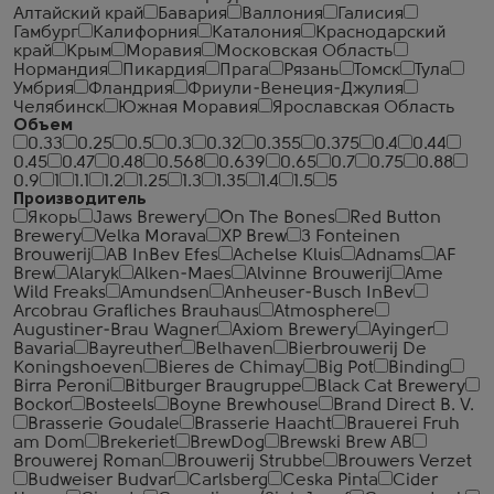
Алтайский край
Бавария
Валлония
Галисия
Гамбург
Калифорния
Каталония
Краснодарский
край
Крым
Моравия
Московская Область
Нормандия
Пикардия
Прага
Рязань
Томск
Тула
Умбрия
Фландрия
Фриули-Венеция-Джулия
Челябинск
Южная Моравия
Ярославская Область
Объем
0.33
0.25
0.5
0.3
0.32
0.355
0.375
0.4
0.44
0.45
0.47
0.48
0.568
0.639
0.65
0.7
0.75
0.88
0.9
1
1.1
1.2
1.25
1.3
1.35
1.4
1.5
5
Производитель
Якорь
Jaws Brewery
On The Bones
Red Button
Brewery
Velka Morava
XP Brew
3 Fonteinen
Brouwerij
AB InBev Efes
Achelse Kluis
Adnams
AF
Brew
Alaryk
Alken-Maes
Alvinne Brouwerij
Ame
Wild Freaks
Amundsen
Anheuser-Busch InBev
Arcobrau Grafliches Brauhaus
Atmosphere
Augustiner-Brau Wagner
Axiom Brewery
Ayinger
Bavaria
Bayreuther
Belhaven
Bierbrouwerij De
Koningshoeven
Bieres de Chimay
Big Pot
Binding
Birra Peroni
Bitburger Braugruppe
Black Cat Brewery
Bockor
Bosteels
Boyne Brewhouse
Brand Direct B. V.
Brasserie Goudale
Brasserie Haacht
Brauerei Fruh
am Dom
Brekeriet
BrewDog
Brewski Brew AB
Brouwerej Roman
Brouwerij Strubbe
Brouwers Verzet
Budweiser Budvar
Carlsberg
Ceska Pinta
Cider