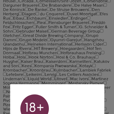
House
Circada
Cornelissen/Sint-Jozef
Corsendonk
Darguner Brauerei
De Brabandere
De Halve Maan
De Koninck
De Ranke
De Struise Brouwers
Den
Herberg
Diageo
du Coquerel
Duvel Moortgat
Efes
Rus
Eibau
Eichbaum
Einsiedler
Erdinger
Feldschlosschen
Flea
Flensburger Brauerei
Freddo
Fox
Fritz Egger
Fuller Smith & Turner
G. Schneider &
Sohn
Gebruder Maisel
German Beverage Group
Gletcher
Great Divide Brewing Company
Grupo
Damm
Grupo Modelo
Gyumri-Garejur
Hangzhou
Qiandaohu
Heineken International
Herisson Cider
Hijos de Rivera
HIT Brewery
Hoegaarden
Hof Ten
Dormaal
Hofbrau Munchen
Hofbrauhaus Freising
Holba
Hols
Hook Norton
Hosl & Co. Brauhaus
Huyghe
Kaiser Brau
Kaiserdom
Karmeliten
Katukov
and Son
Kees
Kompania Piwowarska
Kotayk
Krombacher
Kroonbrau
Kulmbacher
Lambiek Fabriek
Lefebvre
Leikeim
Lervig
Les Celliers Associes
Lindeman's
Liquid World
Litovel
Mac Ivors
Martinez
Sopena Hermanos
Memminger
Mestansky Pivovar
Molson Coors
Moriau
New Riga's Brewery
NoAd.Beer
Nogne O
Orval
Ostrovica Brewery
Oud Beersel
Palm
Paradox
Paulaner
Pike Season Brewery
Pivovar Nymburk
Pivovary Lobkowicz Group
Plan B
18+
Plzensky Prazdroj
Pohjala
Privatbrauerei M.C.
Wieninger
Puhaste
Radeberger Gruppe
Rakovnik
Raspberry
Rebel Apple
Resonance
Rochefort
Royal