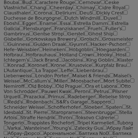
Bouba
Bud
Caractere Rouge
Cernovar
Ceske
Vlastnictvi
Chang
Cheerday
Chimay
Cidre Royal
Clausthaler
Corona
Delirium
DeuS
Dickiy Crest
Duchesse de Bourgogne
Dutch Windmill
Duvel
Eboshi
Egger
Ename
Essa
Estrella Damm
Estrella
Galicia
Flensburger
Franziskaner
Frueh
Fuller's
Gambrinus
Gentse Strop
Gerstel
Ghost Ship
Gisbelle
Gorkovskaya Brewery
Grolsch
Grossmeister
Guinness
Gulden Draak
Gyumri
Hacker-Pschorr
Hefe-Weissbier
Heineken
Hobgoblin
Hoegaarden
Hofbrau
Hofbrauhaus
Holland Crown
Hooky
Hosl
Ichtegem's
Jack Brand
Jacobins
King Goblin
Klaster
Konrad
Koronet
Krone
Krusovice
Kurpfalz Brau
L'Autantique
La Trappe
Leffe
Liebenbrau
Liebenweiss
London Porter
Maisel & Friends
Maisel's
Weisse
McCallum's
Miller
Moosbacher
Mort Subite
Nemiroff
Old Bobby
Old Prague
Ora et Labora
Otto
Von Schrodder
Pauwel Kwak
Peroni
Petrus
Pilsner
Urquell
Prazacka
Primus
Radeberger
Rebelse Strop
Redd's
Rodenbach
S&R's Garage
Sapporo
Schneider Weisse
Schofferhofer
Sloeber
Spaten
St.
Idesbald
St. Pierre
Staropramen
Steenbrugge
Stella
Artois
Straffe Hendrik
Thron
Toksovo Cidrerie
Tongerlo
Trappistes Rochefort
Tripel Karmeliet
Tuborg
Varka
Warsteiner
Young's
Zatecky Gus
Абрау Лайт
Абрау-Дюрсо
Арсенальное
Балтика №0
Балтика