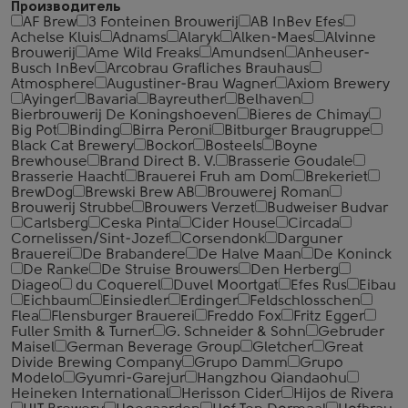
Производитель
AF Brew
3 Fonteinen Brouwerij
AB InBev Efes
Achelse Kluis
Adnams
Alaryk
Alken-Maes
Alvinne
Brouwerij
Ame Wild Freaks
Amundsen
Anheuser-
Busch InBev
Arcobrau Grafliches Brauhaus
Atmosphere
Augustiner-Brau Wagner
Axiom Brewery
Ayinger
Bavaria
Bayreuther
Belhaven
Bierbrouwerij De Koningshoeven
Bieres de Chimay
Big Pot
Binding
Birra Peroni
Bitburger Braugruppe
Black Cat Brewery
Bockor
Bosteels
Boyne
Brewhouse
Brand Direct B. V.
Brasserie Goudale
Brasserie Haacht
Brauerei Fruh am Dom
Brekeriet
BrewDog
Brewski Brew AB
Brouwerej Roman
Brouwerij Strubbe
Brouwers Verzet
Budweiser Budvar
Carlsberg
Ceska Pinta
Cider House
Circada
Cornelissen/Sint-Jozef
Corsendonk
Darguner
Brauerei
De Brabandere
De Halve Maan
De Koninck
De Ranke
De Struise Brouwers
Den Herberg
Diageo
du Coquerel
Duvel Moortgat
Efes Rus
Eibau
Eichbaum
Einsiedler
Erdinger
Feldschlosschen
Flea
Flensburger Brauerei
Freddo Fox
Fritz Egger
Fuller Smith & Turner
G. Schneider & Sohn
Gebruder
Maisel
German Beverage Group
Gletcher
Great
Divide Brewing Company
Grupo Damm
Grupo
Modelo
Gyumri-Garejur
Hangzhou Qiandaohu
Heineken International
Herisson Cider
Hijos de Rivera