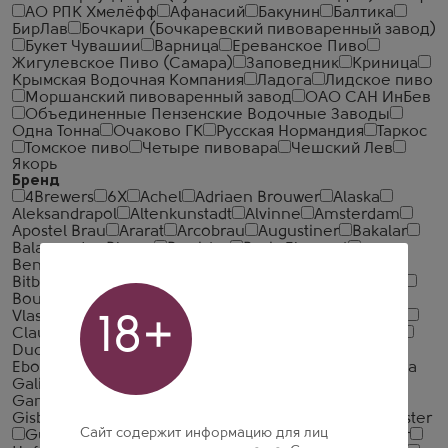
АО РПК Хмелёфф
Афанасий
Бакунин
Балтика
БирЛав
Бочкари (Бочкаревский пивоваренный завод)
Букет Чувашии
Варница
Ереванское Пиво
Жигулевское Пиво (Самара)
Заповедник
Криница
Крымская Водочная Компания
Ладога
Лидское пиво
Моршанский пивоваренный завод
ОАО САН ИнБев
Объединенные Пензенские Водочные Заводы
Одна Тонна
Очаково ГК
Русская Нормандия
Таркос
Томское пиво
Четыре пивовара
Чешский Лев
Якорь
Бренд
4Brewers
6X
Achel
Adriaen Brouwer
Alaska
Aleksandrapol
Altenkunstadt
Alvinne
Amsterdam
Apostel Brau
Ararat
Arcobrau
Augustiner
Bakalar
Balance des Blancs
Barrister
Basic Element
Benediktiner
Berliner Geschichte
Birra Moretti
Bitburger
Blanche de Bruges
Blanche de Bruxelles
Bouba
Bud
Caractere Rouge
Cernovar
Ceske
Vlastnictvi
Chang
Cheerday
Chimay
Cidre Royal
18+
Clausthaler
Corona
Delirium
DeuS
Dickiy Crest
Duchesse de Bourgogne
Dutch Windmill
Duvel
Eboshi
Egger
Ename
Essa
Estrella Damm
Estrella
Galicia
Flensburger
Franziskaner
Frueh
Fuller's
Gambrinus
Gentse Strop
Gerstel
Ghost Ship
Gisbelle
Gorkovskaya Brewery
Grolsch
Grossmeister
Сайт содержит информацию для лиц
Guinness
Gulden Draak
Gyumri
Hacker-Pschorr