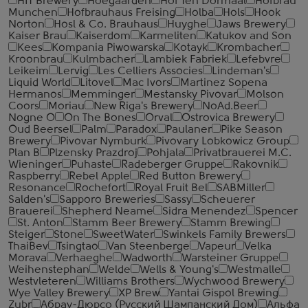
HIT Brewery
Hoegaarden
Hof Ten Dormaal
Hofbrau
Munchen
Hofbrauhaus Freising
Holba
Hols
Hook
Norton
Hosl & Co. Brauhaus
Huyghe
Jaws Brewery
Kaiser Brau
Kaiserdom
Karmeliten
Katukov and Son
Kees
Kompania Piwowarska
Kotayk
Krombacher
Kroonbrau
Kulmbacher
Lambiek Fabriek
Lefebvre
Leikeim
Lervig
Les Celliers Associes
Lindeman's
Liquid World
Litovel
Mac Ivors
Martinez Sopena
Hermanos
Memminger
Mestansky Pivovar
Molson
Coors
Moriau
New Riga's Brewery
NoAd.Beer
Nogne O
On The Bones
Orval
Ostrovica Brewery
Oud Beersel
Palm
Paradox
Paulaner
Pike Season
Brewery
Pivovar Nymburk
Pivovary Lobkowicz Group
Plan B
Plzensky Prazdroj
Pohjala
Privatbrauerei M.C.
Wieninger
Puhaste
Radeberger Gruppe
Rakovnik
Raspberry
Rebel Apple
Red Button Brewery
Resonance
Rochefort
Royal Fruit Bel
SABMiller
Salden's
Sapporo Breweries
Sassy
Scheuerer
Brauerei
Shepherd Neame
Sidra Menendez
Spencer
St. Anton
Stamm Beer Brewery
Stamm Brewing
Steiger
Stone
SweetWater
Swinkels Family Brewers
ThaiBev
Tsingtao
Van Steenberge
Vapeur
Velka
Morava
Verhaeghe
Wadworth
Warsteiner Gruppe
Weihenstephan
Welde
Wells & Young's
Westmalle
Westvleteren
Williams Brothers
Wychwood Brewery
Wye Valley Brewery
XP Brew
Yantai Gispol Brewing
Zubr
Абрау-Дюрсо (Русский Шампанский Дом)
Альфа