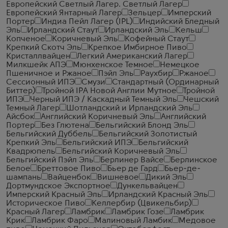
Европейский Светлый Лагер. Светлый Лагер
Европейский Янтарный Лагер
Зельцер
Имперский
Портер
Индиа Пейл Лагер (IPL)
Индийский Бледный
Эль
Ирландский Стаут
Ирландский Эль
Кельш
Копченое
Коричневый Эль
Кофейный Стаут
Крепкий Скотч Эль
Крепкое Имбирное Пиво
Кристаллвайцен
Легкий Американский Лагер
Милкшейк АПЭ
Мюнхенское Темное
Немецкое
Пшеничное и Ржаное
Пэйл Эль
Раухбир
Ржаное
Сессионный ИПЭ
Смузи
Стандартный (Ординарный
Биттер)
Тройной IPA Новой Англии Мутное
Тройной
ИПЭ
Черный ИПЭ / Каскадный Темный Эль
Чешский
Темный Лагер
Шотландский и Ирландский Эль
Айсбок
Английский Коричневый Эль
Английский
Портер
Без Глютена
Бельгийский Блонд Эль
Бельгийский Дуббель
Бельгийский Золотистый
Крепкий Эль
Бельгийский ИПЭ
Бельгийский
Квадрюпель
Бельгийский Коричневый Эль
Бельгийский Пэйл Эль
Берлинер Вайсе
Берлинское
Белое
Бреттовое Пиво
Бьер де Гард
Бьер-де-
шампань
Вайценбок
Вишневое
Дикий Эль
Дортмундское Экспортное
Дункельвайцен
Имперский Красный Эль
Ирландский Красный Эль
Историческое Пиво
Келлербир (Цвикельбир)
Красный Лагер
Ламбрик
Ламбрик Гозе
Ламбрик
Крик
Ламбрик Фаро
Малиновый Ламбик
Медовое