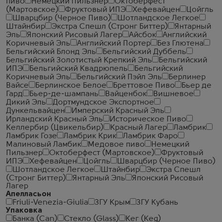
пиво
Немецкий Пильзнер
Октоберфест
(Мартовское)
Фруктовый ИПЭ
Хефевайцен
Цойгль
Шварцбир (Черное Пиво)
Шотландское Легкое
Штайнбир
Экстра Спешл (Стронг Биттер)
Янтарный
Эль
Японский Рисовый Лагер
Айсбок
Английский
Коричневый Эль
Английский Портер
Без Глютена
Бельгийский Блонд Эль
Бельгийский Дуббель
Бельгийский Золотистый Крепкий Эль
Бельгийский
ИПЭ
Бельгийский Квадрюпель
Бельгийский
Коричневый Эль
Бельгийский Пэйл Эль
Берлинер
Вайсе
Берлинское Белое
Бреттовое Пиво
Бьер де
Гард
Бьер-де-шампань
Вайценбок
Вишневое
Дикий Эль
Дортмундское Экспортное
Дункельвайцен
Имперский Красный Эль
Ирландский Красный Эль
Историческое Пиво
Келлербир (Цвикельбир)
Красный Лагер
Ламбрик
Ламбрик Гозе
Ламбрик Крик
Ламбрик Фаро
Малиновый Ламбик
Медовое пиво
Немецкий
Пильзнер
Октоберфест (Мартовское)
Фруктовый
ИПЭ
Хефевайцен
Цойгль
Шварцбир (Черное Пиво)
Шотландское Легкое
Штайнбир
Экстра Спешл
(Стронг Биттер)
Янтарный Эль
Японский Рисовый
Лагер
Апелласьон
Friuli-Venezia-Giulia
ЗГУ Крым
ЗГУ Кубань
Упаковка
Банка (Can)
Стекло (Glass)
Кег (Keg)