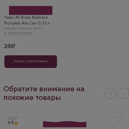
Пиво AF Brew Redneck
Pumpkin Ale Can 0.33 л
Россия
,
Светлое
,
0,33 л
241
Узнать о поступлении
Обратите внимание на
похожие товары
Артикул
5207
5.0