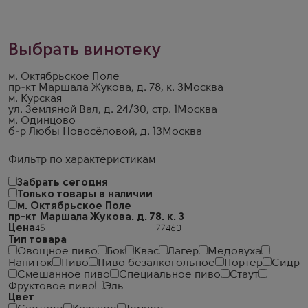
Выбрать винотеку
м. Октябрьское Поле
пр-кт Маршала Жукова, д. 78, к. 3
Москва
м. Курская
ул. Земляной Вал, д. 24/30, стр. 1
Москва
м. Одинцово
б-р Любы Новосёловой, д. 13
Москва
Фильтр по характеристикам
Забрать сегодня
Только товары в наличии
м. Октябрьское Поле
пр-кт Маршала Жукова. д. 78. к. 3
Цена
Тип товара
Овощное пиво
Бок
Квас
Лагер
Медовуха
Напиток
Пиво
Пиво безалкогольное
Портер
Сидр
Смешанное пиво
Специальное пиво
Стаут
Фруктовое пиво
Эль
Цвет