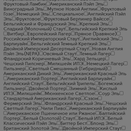
Фруктовый Ламбик
Американский Пэйл Эль
Виноградный Эль
Мутное Новой Англии
Фруктовый
Гозе
Немецкий Эль
Специальное
Английский Пэйл
Эль
Фруктовое
Фруктовый Берлинер Вайссе
Бельгийский и Французский Эль
Крепкий Эль
Сладкий (Молочный) Стаут
Бельгийский Крепкий Эль
Витбир
Европейский Лагер
Пряное (Травяное)
Российский Императорский Стаут
Английский Эль
Барлиуайн
Бельгийский Темный Крепкий Эль
Двойной Имперский Десертный Стаут
Новая Англия
Пэйл Эль(NEPA)
Овсяный Стаут
Темный Лагер
Фландрский Коричневый Эль
Хард Зельцер
Чешский Пилснер
Милкшейк ИПЭ
Немецкий Лагер
Пильзнер
Светлый Смешанный (Гибридный)
Американский Дикий Эль
Американский Красный Эль
Американский Портер
Английский Барлиуайн
Английский Стаут
Бельгийский Трипель
Богемский
Пильзнер
Двойной Портер
Зимний Эль
Кислый
ИПЭ
Милкшейк
Мюнхенское Светлое
Соур Эль
Стандартный Американский Лагер
Сэзон
Фермерский Эль
Фландрский Красный Эль
Чешский
Светлый Лагер
Чили Пиво
Американский Барлиуайн
Американское Пшеничное или Ржаное
Балтийский
Портер
Белый (Золотой) Стаут
Белый ИПЭ
Белый
Классический Пэйл Эль
Биттер Бест
Блонд Эль
Британский Золотой Эль
Двойной Имперский Стаут