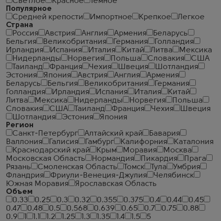
Светлое
Красное
Темное
Популярное
Средней крепости
Импортное
Крепкое
Легкое
Страна
Россия
Австрия
Англия
Армения
Беларусь
Бельгия
Великобритания
Германия
Голландия
Ирландия
Испания
Италия
Китай
Литва
Мексика
Нидерланды
Норвегия
Польша
Словакия
США
Таиланд
Франция
Чехия
Швеция
Шотландия
Эстония
Япония
Австрия
Англия
Армения
Беларусь
Бельгия
Великобритания
Германия
Голландия
Ирландия
Испания
Италия
Китай
Литва
Мексика
Нидерланды
Норвегия
Польша
Словакия
США
Таиланд
Франция
Чехия
Швеция
Шотландия
Эстония
Япония
Регион
Санкт-Петербург
Алтайский край
Бавария
Валлония
Галисия
Гамбург
Калифорния
Каталония
Краснодарский край
Крым
Моравия
Москва
Московская Область
Нормандия
Пикардия
Прага
Рязань
Смоленская Область
Томск
Тула
Умбрия
Фландрия
Фриули-Венеция-Джулия
Челябинск
Южная Моравия
Ярославская Область
Объем
0.33
0.25
0.3
0.32
0.355
0.375
0.4
0.44
0.45
0.47
0.48
0.5
0.568
0.639
0.65
0.7
0.75
0.88
0.9
1
1.1
1.2
1.25
1.3
1.35
1.4
1.5
5