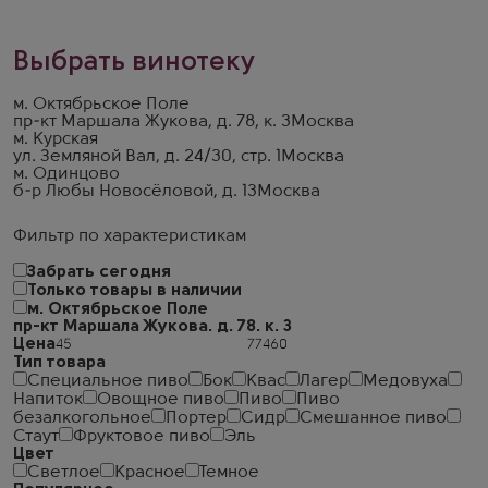
Выбрать винотеку
м. Октябрьское Поле
пр-кт Маршала Жукова, д. 78, к. 3
Москва
м. Курская
ул. Земляной Вал, д. 24/30, стр. 1
Москва
м. Одинцово
б-р Любы Новосёловой, д. 13
Москва
Фильтр по характеристикам
Забрать сегодня
Только товары в наличии
м. Октябрьское Поле
пр-кт Маршала Жукова. д. 78. к. 3
Цена
Тип товара
Специальное пиво
Бок
Квас
Лагер
Медовуха
Напиток
Овощное пиво
Пиво
Пиво
безалкогольное
Портер
Сидр
Смешанное пиво
Стаут
Фруктовое пиво
Эль
Цвет
Светлое
Красное
Темное