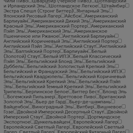
Чили Пиво
Шварцбир (Черное Пиво)
Шотландский
и Ирландский Эль
Шотландское Легкое
Штайнбир
Экстра Спешл (Стронг Биттер)
Янтарный Эль
Японский Рисовый Лагер
Айсбок
Американский
Барлиуайн
Американский Дикий Эль
Американский
Красный Эль
Американский Портер
Американский
Пэйл Эль
Американский Эль
Американское
Пшеничное или Ржаное
Английский Барлиуайн
Английский Коричневый Эль
Английский Портер
Английский Пэйл Эль
Английский Стаут
Английский
Эль
Балтийский Портер
Барлиуайн
Белый
(Золотой) Стаут
Белый ИПЭ
Белый Классический
Пэйл Эль
Бельгийский Блонд Эль
Бельгийский
Дуббель
Бельгийский Золотистый Крепкий Эль
Бельгийский и Французский Эль
Бельгийский ИПЭ
Бельгийский Квадрюпель
Бельгийский Коричневый
Эль
Бельгийский Крепкий Эль
Бельгийский Пэйл
Эль
Бельгийский Темный Крепкий Эль
Бельгийский
Трипель
Берлинское Белое
Биттер Бест
Блонд Эль
Богемский Пильзнер
Бреттовое Пиво
Британский
Золотой Эль
Бьер де Гард
Бьер-де-шампань
Вайценбок
Виноградный Эль
Витбир
Вишневое
Гозе
Двойной Имперский Десертный Стаут
Двойной
Имперский Стаут
Двойной Портер
Дортмундское
Экспортное
Дункельвайцен
Европейский Лагер
Европейский Светлый Лагер
Европейский Светлый
Лагер. Светлый Лагер
Европейский Янтарный Лагер