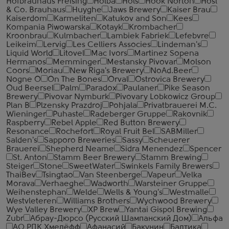
Hofbrauhaus Freising
Holba
Hols
Hook Norton
Hosl
& Co. Brauhaus
Huyghe
Jaws Brewery
Kaiser Brau
Kaiserdom
Karmeliten
Katukov and Son
Kees
Kompania Piwowarska
Kotayk
Krombacher
Kroonbrau
Kulmbacher
Lambiek Fabriek
Lefebvre
Leikeim
Lervig
Les Celliers Associes
Lindeman's
Liquid World
Litovel
Mac Ivors
Martinez Sopena
Hermanos
Memminger
Mestansky Pivovar
Molson
Coors
Moriau
New Riga's Brewery
NoAd.Beer
Nogne O
On The Bones
Orval
Ostrovica Brewery
Oud Beersel
Palm
Paradox
Paulaner
Pike Season
Brewery
Pivovar Nymburk
Pivovary Lobkowicz Group
Plan B
Plzensky Prazdroj
Pohjala
Privatbrauerei M.C.
Wieninger
Puhaste
Radeberger Gruppe
Rakovnik
Raspberry
Rebel Apple
Red Button Brewery
Resonance
Rochefort
Royal Fruit Bel
SABMiller
Salden's
Sapporo Breweries
Sassy
Scheuerer
Brauerei
Shepherd Neame
Sidra Menendez
Spencer
St. Anton
Stamm Beer Brewery
Stamm Brewing
Steiger
Stone
SweetWater
Swinkels Family Brewers
ThaiBev
Tsingtao
Van Steenberge
Vapeur
Velka
Morava
Verhaeghe
Wadworth
Warsteiner Gruppe
Weihenstephan
Welde
Wells & Young's
Westmalle
Westvleteren
Williams Brothers
Wychwood Brewery
Wye Valley Brewery
XP Brew
Yantai Gispol Brewing
Zubr
Абрау-Дюрсо (Русский Шампанский Дом)
Альфа
АО РПК Хмелёфф
Афанасий
Бакунин
Балтика