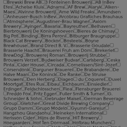
Brewski Brew AB
3 Fonteinen Brouwerij
AB InBev
Efes
Achelse Kluis
Adnams
AF Brew
Alaryk
Alken-
Maes
Alvinne Brouwerij
Ame Wild Freaks
Amundsen
Anheuser-Busch InBev
Arcobrau Grafliches Brauhaus
Atmosphere
Augustiner-Brau Wagner
Axiom
Brewery
Ayinger
Bavaria
Bayreuther
Belhaven
Bierbrouwerij De Koningshoeven
Bieres de Chimay
Big Pot
Binding
Birra Peroni
Bitburger Braugruppe
Black Cat Brewery
Bockor
Bosteels
Boyne
Brewhouse
Brand Direct B. V.
Brasserie Goudale
Brasserie Haacht
Brauerei Fruh am Dom
Brekeriet
BrewDog
Brouwerej Roman
Brouwerij Strubbe
Brouwers Verzet
Budweiser Budvar
Carlsberg
Ceska
Pinta
Cider House
Circada
Cornelissen/Sint-Jozef
Corsendonk
Darguner Brauerei
De Brabandere
De
Halve Maan
De Koninck
De Ranke
De Struise
Brouwers
Den Herberg
Diageo
du Coquerel
Duvel
Moortgat
Efes Rus
Eibau
Eichbaum
Einsiedler
Erdinger
Feldschlosschen
Flea
Flensburger Brauerei
Freddo Fox
Fritz Egger
Fuller Smith & Turner
G.
Schneider & Sohn
Gebruder Maisel
German Beverage
Group
Gletcher
Great Divide Brewing Company
Grupo Damm
Grupo Modelo
Gyumri-Garejur
Hangzhou Qiandaohu
Heineken International
Herisson Cider
Hijos de Rivera
HIT Brewery
Hoegaarden
Hof Ten Dormaal
Hofbrau Munchen