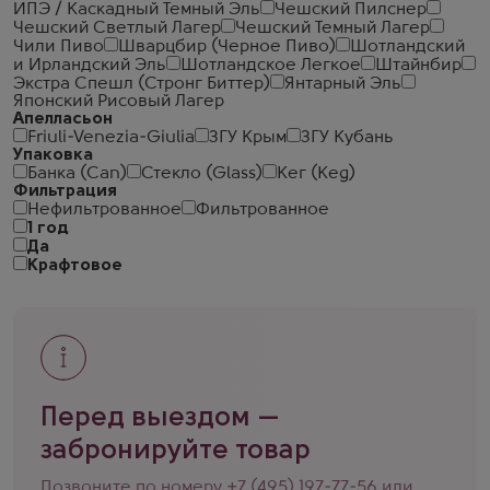
ИПЭ / Каскадный Темный Эль
Чешский Пилснер
Чешский Светлый Лагер
Чешский Темный Лагер
Чили Пиво
Шварцбир (Черное Пиво)
Шотландский
и Ирландский Эль
Шотландское Легкое
Штайнбир
Экстра Спешл (Стронг Биттер)
Янтарный Эль
Японский Рисовый Лагер
Апелласьон
Friuli-Venezia-Giulia
ЗГУ Крым
ЗГУ Кубань
Упаковка
Банка (Can)
Стекло (Glass)
Кег (Keg)
Фильтрация
Нефильтрованное
Фильтрованное
1 год
Да
Крафтовое
Перед выездом —
забронируйте товар
Позвоните по номеру
+7 (495) 197-77-56
или