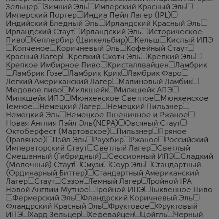
Зельцер
Зимний Эль
Имперский Красный Эль
Имперский Портер
Индиа Пейл Лагер (IPL)
Индийский Бледный Эль
Ирландский Красный Эль
Ирландский Стаут
Ирландский Эль
Историческое
Пиво
Келлербир (Цвикельбир)
Кельш
Кислый ИПЭ
Копченое
Коричневый Эль
Кофейный Стаут
Красный Лагер
Крепкий Скотч Эль
Крепкий Эль
Крепкое Имбирное Пиво
Кристаллвайцен
Ламбрик
Ламбрик Гозе
Ламбрик Крик
Ламбрик Фаро
Легкий Американский Лагер
Малиновый Ламбик
Медовое пиво
Милкшейк
Милкшейк АПЭ
Милкшейк ИПЭ
Мюнхенское Светлое
Мюнхенское
Темное
Немецкий Лагер
Немецкий Пильзнер
Немецкий Эль
Немецкое Пшеничное и Ржаное
Новая Англия Пэйл Эль(NEPA)
Овсяный Стаут
Октоберфест (Мартовское)
Пильзнер
Пряное
(Травяное)
Пэйл Эль
Раухбир
Ржаное
Российский
Императорский Стаут
Светлый Лагер
Светлый
Смешанный (Гибридный)
Сессионный ИПЭ
Сладкий
(Молочный) Стаут
Смузи
Соур Эль
Стандартный
(Ординарный Биттер)
Стандартный Американский
Лагер
Стаут
Сэзон
Темный Лагер
Тройной IPA
Новой Англии Мутное
Тройной ИПЭ
Тыквенное Пиво
Фермерский Эль
Фландрский Коричневый Эль
Фландрский Красный Эль
Фруктовое
Фруктовый
ИПЭ
Хард Зельцер
Хефевайцен
Цойгль
Черный