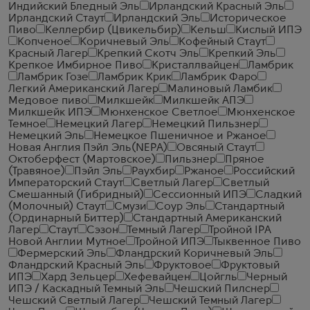
Индийский Бледный Эль
Ирландский Красный Эль
Ирландский Стаут
Ирландский Эль
Историческое
Пиво
Келлербир (Цвикельбир)
Кельш
Кислый ИПЭ
Копченое
Коричневый Эль
Кофейный Стаут
Красный Лагер
Крепкий Скотч Эль
Крепкий Эль
Крепкое Имбирное Пиво
Кристаллвайцен
Ламбрик
Ламбрик Гозе
Ламбрик Крик
Ламбрик Фаро
Легкий Американский Лагер
Малиновый Ламбик
Медовое пиво
Милкшейк
Милкшейк АПЭ
Милкшейк ИПЭ
Мюнхенское Светлое
Мюнхенское
Темное
Немецкий Лагер
Немецкий Пильзнер
Немецкий Эль
Немецкое Пшеничное и Ржаное
Новая Англия Пэйл Эль(NEPA)
Овсяный Стаут
Октоберфест (Мартовское)
Пильзнер
Пряное
(Травяное)
Пэйл Эль
Раухбир
Ржаное
Российский
Императорский Стаут
Светлый Лагер
Светлый
Смешанный (Гибридный)
Сессионный ИПЭ
Сладкий
(Молочный) Стаут
Смузи
Соур Эль
Стандартный
(Ординарный Биттер)
Стандартный Американский
Лагер
Стаут
Сэзон
Темный Лагер
Тройной IPA
Новой Англии Мутное
Тройной ИПЭ
Тыквенное Пиво
Фермерский Эль
Фландрский Коричневый Эль
Фландрский Красный Эль
Фруктовое
Фруктовый
ИПЭ
Хард Зельцер
Хефевайцен
Цойгль
Черный
ИПЭ / Каскадный Темный Эль
Чешский Пилснер
Чешский Светлый Лагер
Чешский Темный Лагер