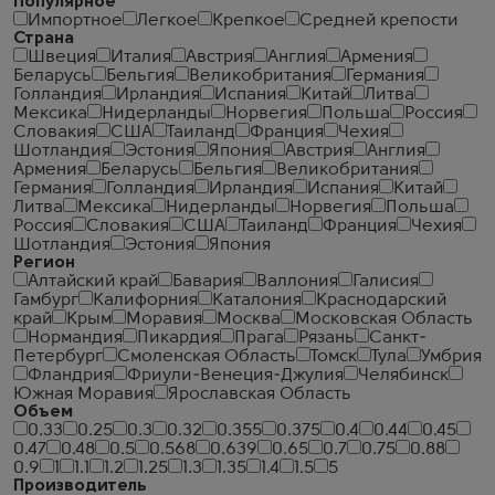
Популярное
Импортное
Легкое
Крепкое
Средней крепости
Страна
Швеция
Италия
Австрия
Англия
Армения
Беларусь
Бельгия
Великобритания
Германия
Голландия
Ирландия
Испания
Китай
Литва
Мексика
Нидерланды
Норвегия
Польша
Россия
Словакия
США
Таиланд
Франция
Чехия
Шотландия
Эстония
Япония
Австрия
Англия
Армения
Беларусь
Бельгия
Великобритания
Германия
Голландия
Ирландия
Испания
Китай
Литва
Мексика
Нидерланды
Норвегия
Польша
Россия
Словакия
США
Таиланд
Франция
Чехия
Шотландия
Эстония
Япония
Регион
Алтайский край
Бавария
Валлония
Галисия
Гамбург
Калифорния
Каталония
Краснодарский
край
Крым
Моравия
Москва
Московская Область
Нормандия
Пикардия
Прага
Рязань
Санкт-
Петербург
Смоленская Область
Томск
Тула
Умбрия
Фландрия
Фриули-Венеция-Джулия
Челябинск
Южная Моравия
Ярославская Область
Объем
0.33
0.25
0.3
0.32
0.355
0.375
0.4
0.44
0.45
0.47
0.48
0.5
0.568
0.639
0.65
0.7
0.75
0.88
0.9
1
1.1
1.2
1.25
1.3
1.35
1.4
1.5
5
Производитель