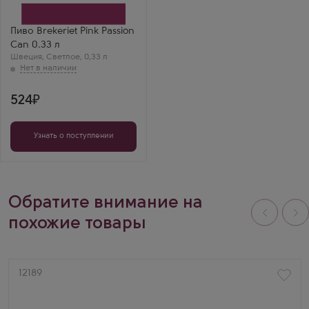
Пиво Brekeriet Pink Passion
Can 0.33 л
Швеция
,
Светлое
,
0,33 л
524
Узнать о поступлении
Обратите внимание на
похожие товары
Артикул
12189