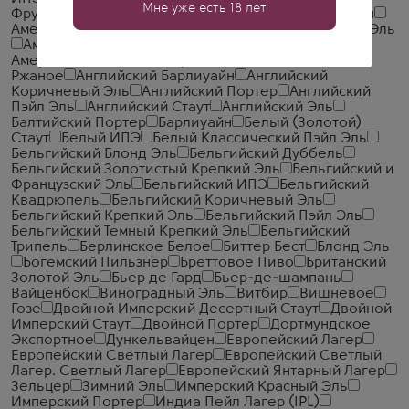
Мне уже есть 18 лет
Фруктовый Гозе
Айсбок
Американский Барлиуайн
Американский Дикий Эль
Американский Красный Эль
Американский Портер
Американский Пэйл Эль
Американский Эль
Американское Пшеничное или
Ржаное
Английский Барлиуайн
Английский
Коричневый Эль
Английский Портер
Английский
Пэйл Эль
Английский Стаут
Английский Эль
Балтийский Портер
Барлиуайн
Белый (Золотой)
Стаут
Белый ИПЭ
Белый Классический Пэйл Эль
Бельгийский Блонд Эль
Бельгийский Дуббель
Бельгийский Золотистый Крепкий Эль
Бельгийский и
Французский Эль
Бельгийский ИПЭ
Бельгийский
Квадрюпель
Бельгийский Коричневый Эль
Бельгийский Крепкий Эль
Бельгийский Пэйл Эль
Бельгийский Темный Крепкий Эль
Бельгийский
Трипель
Берлинское Белое
Биттер Бест
Блонд Эль
Богемский Пильзнер
Бреттовое Пиво
Британский
Золотой Эль
Бьер де Гард
Бьер-де-шампань
Вайценбок
Виноградный Эль
Витбир
Вишневое
Гозе
Двойной Имперский Десертный Стаут
Двойной
Имперский Стаут
Двойной Портер
Дортмундское
Экспортное
Дункельвайцен
Европейский Лагер
Европейский Светлый Лагер
Европейский Светлый
Лагер. Светлый Лагер
Европейский Янтарный Лагер
Зельцер
Зимний Эль
Имперский Красный Эль
Имперский Портер
Индиа Пейл Лагер (IPL)