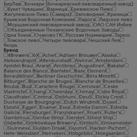
БирЛав
Бочкари (Бочкаревский пивоваренный завод)
Букет Чувашии
Варница
Ереванское Пиво
Жигулевское Пиво (Самара)
Заповедник
Криница
Крымская Водочная Компания
Ладога
Лидское пиво
Моршанский пивоваренный завод
ОАО САН ИнБев
Объединенные Пензенские Водочные Заводы
Одна Тонна
Очаково ГК
Русская Нормандия
Таркос
Томское пиво
Четыре пивовара
Чешский Лев
Якорь
Бренд
4Brewers
6X
Achel
Adriaen Brouwer
Alaska
Aleksandrapol
Altenkunstadt
Alvinne
Amsterdam
Apostel Brau
Ararat
Arcobrau
Augustiner
Bakalar
Balance des Blancs
Barrister
Basic Element
Benediktiner
Berliner Geschichte
Birra Moretti
Bitburger
Blanche de Bruges
Blanche de Bruxelles
Bouba
Bud
Caractere Rouge
Cernovar
Ceske
Vlastnictvi
Chang
Cheerday
Chimay
Cidre Royal
Clausthaler
Corona
Delirium
DeuS
Dickiy Crest
Duchesse de Bourgogne
Dutch Windmill
Duvel
Eboshi
Egger
Ename
Essa
Estrella Damm
Estrella
Galicia
Flensburger
Franziskaner
Frueh
Fuller's
Gambrinus
Gentse Strop
Gerstel
Ghost Ship
Gisbelle
Gorkovskaya Brewery
Grolsch
Grossmeister
Guinness
Gulden Draak
Gyumri
Hacker-Pschorr
Hefe-Weissbier
Heineken
Hobgoblin
Hoegaarden