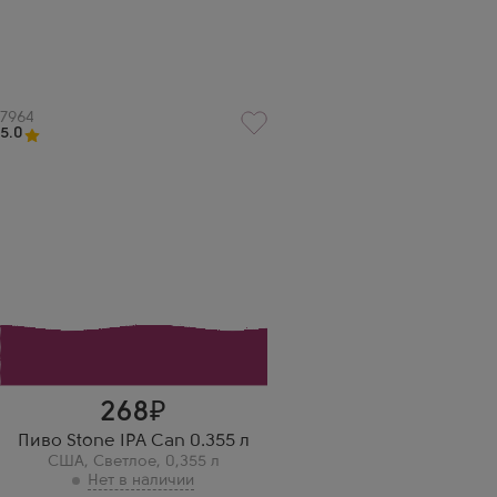
Артикул
7964
5.0
268
Пиво Stone IPA Can 0.355 л
США
,
Светлое
,
0,355 л