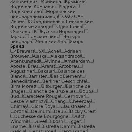
Заповедник
Криница
Крымская
Водочная Компания
Ладога
Лидское пиво
Моршанский
пивоваренный завод
ОАО САН
ИнБев
Объединенные Пензенские
Водочные Заводы
Одна Тонна
Очаково ГК
Русская Нормандия
Таркос
Томское пиво
Четыре
пивовара
Чешский Лев
Якорь
Бренд
4Brewers
6X
Achel
Adriaen
Brouwer
Alaska
Aleksandrapol
Altenkunstadt
Alvinne
Amsterdam
Apostel Brau
Ararat
Arcobrau
Augustiner
Bakalar
Balance des
Blancs
Barrister
Basic Element
Benediktiner
Berliner Geschichte
Birra Moretti
Bitburger
Blanche de
Bruges
Blanche de Bruxelles
Bouba
Bud
Caractere Rouge
Cernovar
Ceske Vlastnictvi
Chang
Cheerday
Chimay
Cidre Royal
Clausthaler
Corona
Delirium
DeuS
Dickiy Crest
Duchesse de Bourgogne
Dutch
Windmill
Duvel
Eboshi
Egger
Ename
Essa
Estrella Damm
Estrella
Galicia
Flensburger
Franziskaner