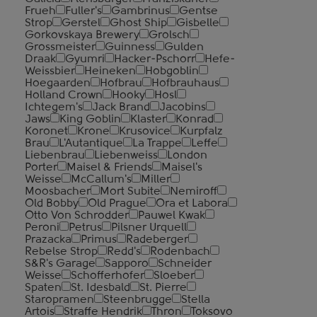
Frueh
Fuller's
Gambrinus
Gentse
Strop
Gerstel
Ghost Ship
Gisbelle
Gorkovskaya Brewery
Grolsch
Grossmeister
Guinness
Gulden
Draak
Gyumri
Hacker-Pschorr
Hefe-
Weissbier
Heineken
Hobgoblin
Hoegaarden
Hofbrau
Hofbrauhaus
Holland Crown
Hooky
Hosl
Ichtegem's
Jack Brand
Jacobins
Jaws
King Goblin
Klaster
Konrad
Koronet
Krone
Krusovice
Kurpfalz
Brau
L'Autantique
La Trappe
Leffe
Liebenbrau
Liebenweiss
London
Porter
Maisel & Friends
Maisel's
Weisse
McCallum's
Miller
Moosbacher
Mort Subite
Nemiroff
Old Bobby
Old Prague
Ora et Labora
Otto Von Schrodder
Pauwel Kwak
Peroni
Petrus
Pilsner Urquell
Prazacka
Primus
Radeberger
Rebelse Strop
Redd's
Rodenbach
S&R's Garage
Sapporo
Schneider
Weisse
Schofferhofer
Sloeber
Spaten
St. Idesbald
St. Pierre
Staropramen
Steenbrugge
Stella
Artois
Straffe Hendrik
Thron
Toksovo