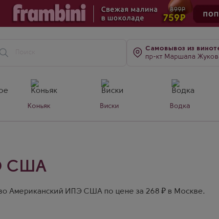
Самовывоз
из винот
пр-кт Маршала Жукова, д. 7
Коньяк
Виски
Водка
Э США
во Американский ИПЭ США по цене за 268 ₽ в Москве.