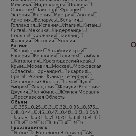
Мексика
Нидерланды
Польша
Словакия
Таиланд
Франция
Эстония
Япония
Австрия
Англия
Армения
Беларусь
Бельгия
Голландия
Испания
Италия
Китай
Литва
Мексика
Нидерланды
Польша
Словакия
Таиланд
Франция
Эстония
Япония
О
Регион
Калифорния
Алтайский край
Бавария
Валлония
Галисия
Гамбург
Каталония
Краснодарский край
Крым
Моравия
Москва
Московская
Область
Нормандия
Пикардия
Прага
Рязань
Санкт-Петербург
Смоленская Область
Томск
Тула
Умбрия
Фландрия
Фриули-Венеция-
Джулия
Челябинск
Южная Моравия
Ярославская Область
Объем
0.355
0.25
0.3
0.32
0.33
0.375
0.4
0.44
0.45
0.47
0.48
0.5
0.568
0.639
0.65
0.7
0.75
0.88
0.9
1
1.1
1.2
1.25
1.3
1.35
1.4
1.5
5
Производитель
Stone
3 Fonteinen Brouwerij
AB