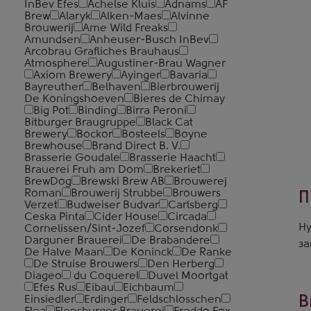
InBev Efes
Achelse Kluis
Adnams
AF
Brew
Alaryk
Alken-Maes
Alvinne
Brouwerij
Ame Wild Freaks
Amundsen
Anheuser-Busch InBev
Arcobrau Grafliches Brauhaus
Atmosphere
Augustiner-Brau Wagner
Axiom Brewery
Ayinger
Bavaria
Bayreuther
Belhaven
Bierbrouwerij
De Koningshoeven
Bieres de Chimay
Big Pot
Binding
Birra Peroni
Bitburger Braugruppe
Black Cat
Brewery
Bockor
Bosteels
Boyne
Brewhouse
Brand Direct B. V.
Brasserie Goudale
Brasserie Haacht
Brauerei Fruh am Dom
Brekeriet
BrewDog
Brewski Brew AB
Brouwerej
Roman
Brouwerij Strubbe
Brouwers
П
Verzet
Budweiser Budvar
Carlsberg
Ceska Pinta
Cider House
Circada
Ну
Cornelissen/Sint-Jozef
Corsendonk
Darguner Brauerei
De Brabandere
за
De Halve Maan
De Koninck
De Ranke
De Struise Brouwers
Den Herberg
Diageo
du Coquerel
Duvel Moortgat
Efes Rus
Eibau
Eichbaum
В
Einsiedler
Erdinger
Feldschlosschen