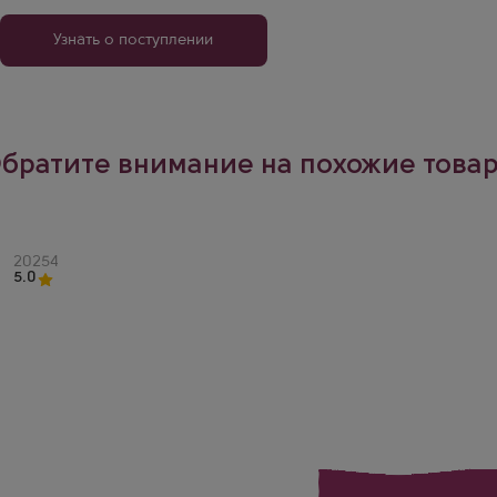
Узнать о поступлении
братите внимание на похожие това
Артикул
20254
5.0