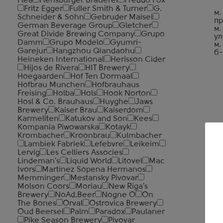
Flea
Flensburger Brauerei
Freddo Fox
Fritz Egger
Fuller Smith & Turner
G.
м.
Schneider & Sohn
Gebruder Maisel
пр
German Beverage Group
Gletcher
м.
Great Divide Brewing Company
Grupo
ул
Damm
Grupo Modelo
Gyumri-
м.
Garejur
Hangzhou Qiandaohu
б-
Heineken International
Herisson Cider
Hijos de Rivera
HIT Brewery
Hoegaarden
Hof Ten Dormaal
Hofbrau Munchen
Hofbrauhaus
Freising
Holba
Hols
Hook Norton
Hosl & Co. Brauhaus
Huyghe
Jaws
Brewery
Kaiser Brau
Kaiserdom
Karmeliten
Katukov and Son
Kees
Kompania Piwowarska
Kotayk
Krombacher
Kroonbrau
Kulmbacher
Lambiek Fabriek
Lefebvre
Leikeim
Lervig
Les Celliers Associes
Lindeman's
Liquid World
Litovel
Mac
Ivors
Martinez Sopena Hermanos
Memminger
Mestansky Pivovar
Molson Coors
Moriau
New Riga's
Brewery
NoAd.Beer
Nogne O
On
The Bones
Orval
Ostrovica Brewery
Oud Beersel
Palm
Paradox
Paulaner
Pike Season Brewery
Pivovar