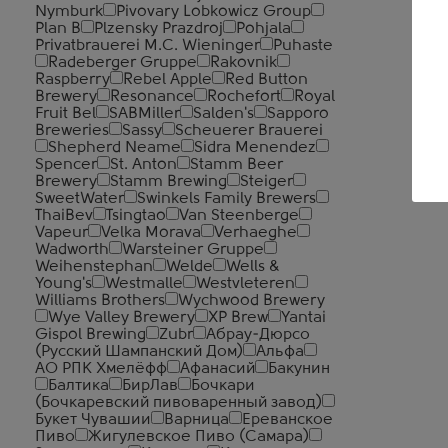
Nymburk
Pivovary Lobkowicz Group
Plan B
Plzensky Prazdroj
Pohjala
Privatbrauerei M.C. Wieninger
Puhaste
Radeberger Gruppe
Rakovnik
Raspberry
Rebel Apple
Red Button
Brewery
Resonance
Rochefort
Royal
Fruit Bel
SABMiller
Salden's
Sapporo
Breweries
Sassy
Scheuerer Brauerei
Shepherd Neame
Sidra Menendez
Spencer
St. Anton
Stamm Beer
Brewery
Stamm Brewing
Steiger
SweetWater
Swinkels Family Brewers
ThaiBev
Tsingtao
Van Steenberge
Vapeur
Velka Morava
Verhaeghe
Wadworth
Warsteiner Gruppe
Weihenstephan
Welde
Wells &
Young's
Westmalle
Westvleteren
Williams Brothers
Wychwood Brewery
Wye Valley Brewery
XP Brew
Yantai
Gispol Brewing
Zubr
Абрау-Дюрсо
(Русский Шампанский Дом)
Альфа
АО РПК Хмелёфф
Афанасий
Бакунин
Балтика
БирЛав
Бочкари
(Бочкаревский пивоваренный завод)
Букет Чувашии
Варница
Ереванское
Пиво
Жигулевское Пиво (Самара)