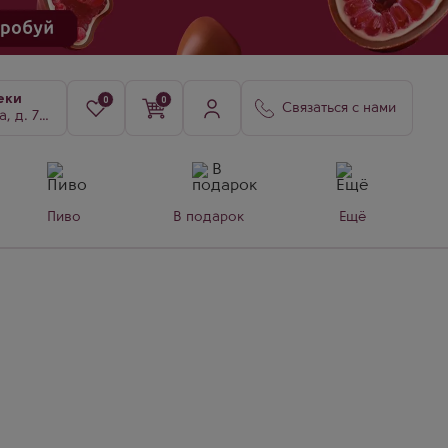
еки
0
0
Связаться с нами
8, к. 3
Пиво
В подарок
Ещё