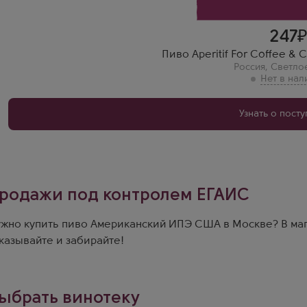
247
Пиво Aperitif For Coffee & C
Россия
,
Светло
Узнать о пост
родажи под контролем ЕГАИС
жно купить пиво Американский ИПЭ США в Москве? В маг
казывайте и забирайте!
ыбрать винотеку