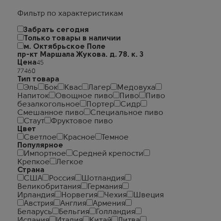
Фильтр по характеристикам
Забрать сегодня
Только товары в наличии
м. Октябрьское Поле
пр-кт Маршала Жукова. д. 78. к. 3
Цена
Тип товара
Эль
Бок
Квас
Лагер
Медовуха
Напиток
Овощное пиво
Пиво
Пиво
безалкогольное
Портер
Сидр
Смешанное пиво
Специальное пиво
Стаут
Фруктовое пиво
Цвет
Светлое
Красное
Темное
Популярное
Импортное
Средней крепости
Крепкое
Легкое
Страна
США
Россия
Шотландия
Великобритания
Германия
Ирландия
Норвегия
Чехия
Швеция
Австрия
Англия
Армения
Беларусь
Бельгия
Голландия
Испания
Италия
Китай
Литва