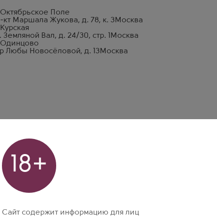
 Октябрьское Поле
-кт Маршала Жукова, д. 78, к. 3
Москва
 Курская
. Земляной Вал, д. 24/30, стр. 1
Москва
 Одинцово
р Любы Новосёловой, д. 13
Москва
18+
Сайт содержит информацию для лиц