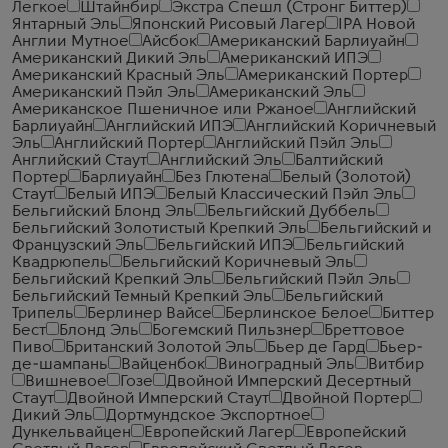
Легкое
Штайнбир
Экстра Спешл (Стронг Биттер)
Янтарный Эль
Японский Рисовый Лагер
IPA Новой
Англии Мутное
Айсбок
Американский Барлиуайн
Американский Дикий Эль
Американский ИПЭ
Американский Красный Эль
Американский Портер
Американский Пэйл Эль
Американский Эль
Американское Пшеничное или Ржаное
Английский
Барлиуайн
Английский ИПЭ
Английский Коричневый
Эль
Английский Портер
Английский Пэйл Эль
Английский Стаут
Английский Эль
Балтийский
Портер
Барлиуайн
Без Глютена
Белый (Золотой)
Стаут
Белый ИПЭ
Белый Классический Пэйл Эль
Бельгийский Блонд Эль
Бельгийский Дуббель
Бельгийский Золотистый Крепкий Эль
Бельгийский и
Французский Эль
Бельгийский ИПЭ
Бельгийский
Квадрюпель
Бельгийский Коричневый Эль
Бельгийский Крепкий Эль
Бельгийский Пэйл Эль
Бельгийский Темный Крепкий Эль
Бельгийский
Трипель
Берлинер Вайсе
Берлинское Белое
Биттер
Бест
Блонд Эль
Богемский Пильзнер
Бреттовое
Пиво
Британский Золотой Эль
Бьер де Гард
Бьер-
де-шампань
Вайценбок
Виноградный Эль
Витбир
Вишневое
Гозе
Двойной Имперский Десертный
Стаут
Двойной Имперский Стаут
Двойной Портер
Дикий Эль
Дортмундское Экспортное
Дункельвайцен
Европейский Лагер
Европейский