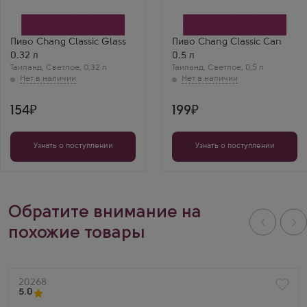
Пиво Chang Classic Glass
Пиво Chang Classic Can
0.32 л
0.5 л
Таиланд
,
Светлое
,
0,32 л
Таиланд
,
Светлое
,
0,5 л
154
199
Узнать о поступлении
Узнать о поступлении
Обратите внимание на
похожие товары
Артикул
20268
5.0