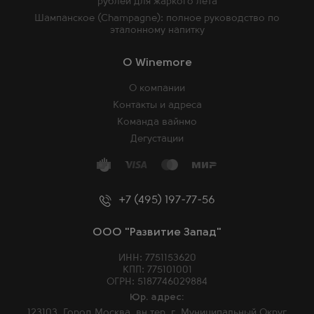
рублей для жаркого лета
Шампанское (Champagne): полное руководство по
эталонному напитку
O Winemore
О компании
Контакты и адреса
Команда вайнмо
Дегустации
+7 (495) 197-77-56
ООО "Развитие Запад"
ИНН: 7751153620
КПП: 775101001
ОГРН: 5187746029884
Юр. адрес:
123103, Город Москва, вн.тер. г. Муниципальный Округ