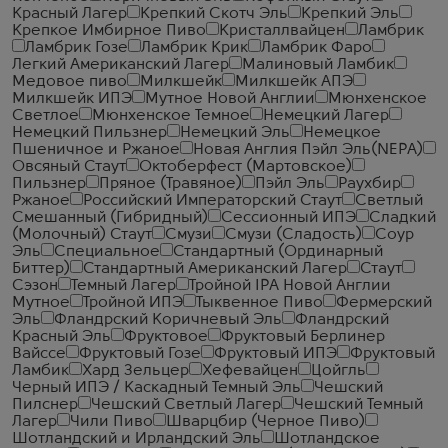
Красный Лагер
Крепкий Скотч Эль
Крепкий Эль
Крепкое Имбирное Пиво
Кристаллвайцен
Ламбрик
Ламбрик Гозе
Ламбрик Крик
Ламбрик Фаро
Легкий Американский Лагер
Малиновый Ламбик
Медовое пиво
Милкшейк
Милкшейк АПЭ
Милкшейк ИПЭ
Мутное Новой Англии
Мюнхенское
Светлое
Мюнхенское Темное
Немецкий Лагер
Немецкий Пильзнер
Немецкий Эль
Немецкое
Пшеничное и Ржаное
Новая Англия Пэйл Эль(NEPA)
Овсяный Стаут
Октоберфест (Мартовское)
Пильзнер
Пряное (Травяное)
Пэйл Эль
Раухбир
Ржаное
Российский Императорский Стаут
Светлый
Смешанный (Гибридный)
Сессионный ИПЭ
Сладкий
(Молочный) Стаут
Смузи
Смузи (Сладость)
Соур
Эль
Специальное
Стандартный (Ординарный
Биттер)
Стандартный Американский Лагер
Стаут
Сэзон
Темный Лагер
Тройной IPA Новой Англии
Мутное
Тройной ИПЭ
Тыквенное Пиво
Фермерский
Эль
Фландрский Коричневый Эль
Фландрский
Красный Эль
Фруктовое
Фруктовый Берлинер
Вайссе
Фруктовый Гозе
Фруктовый ИПЭ
Фруктовый
Ламбик
Хард Зельцер
Хефевайцен
Цойгль
Черный ИПЭ / Каскадный Темный Эль
Чешский
Пилснер
Чешский Светлый Лагер
Чешский Темный
Лагер
Чили Пиво
Шварцбир (Черное Пиво)
Шотландский и Ирландский Эль
Шотландское