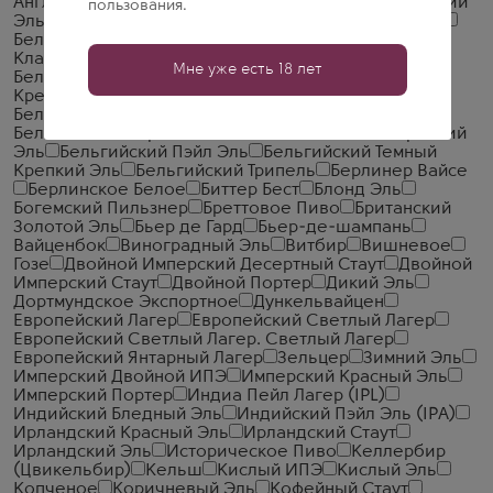
Английский Пэйл Эль
Английский Стаут
Английский
пользования.
Эль
Балтийский Портер
Барлиуайн
Без Глютена
Белый (Золотой) Стаут
Белый ИПЭ
Белый
Классический Пэйл Эль
Бельгийский Блонд Эль
Мне уже есть 18 лет
Бельгийский Дуббель
Бельгийский Золотистый
Крепкий Эль
Бельгийский и Французский Эль
Бельгийский ИПЭ
Бельгийский Квадрюпель
Бельгийский Коричневый Эль
Бельгийский Крепкий
Эль
Бельгийский Пэйл Эль
Бельгийский Темный
Крепкий Эль
Бельгийский Трипель
Берлинер Вайсе
Берлинское Белое
Биттер Бест
Блонд Эль
Богемский Пильзнер
Бреттовое Пиво
Британский
Золотой Эль
Бьер де Гард
Бьер-де-шампань
Вайценбок
Виноградный Эль
Витбир
Вишневое
Гозе
Двойной Имперский Десертный Стаут
Двойной
Имперский Стаут
Двойной Портер
Дикий Эль
Дортмундское Экспортное
Дункельвайцен
Европейский Лагер
Европейский Светлый Лагер
Европейский Светлый Лагер. Светлый Лагер
Европейский Янтарный Лагер
Зельцер
Зимний Эль
Имперский Двойной ИПЭ
Имперский Красный Эль
Имперский Портер
Индиа Пейл Лагер (IPL)
Индийский Бледный Эль
Индийский Пэйл Эль (IPA)
Ирландский Красный Эль
Ирландский Стаут
Ирландский Эль
Историческое Пиво
Келлербир
(Цвикельбир)
Кельш
Кислый ИПЭ
Кислый Эль
Копченое
Коричневый Эль
Кофейный Стаут