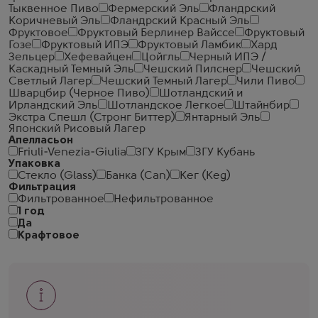
Тыквенное Пиво
Фермерский Эль
Фландрский
Коричневый Эль
Фландрский Красный Эль
Фруктовое
Фруктовый Берлинер Вайссе
Фруктовый
Гозе
Фруктовый ИПЭ
Фруктовый Ламбик
Хард
Зельцер
Хефевайцен
Цойгль
Черный ИПЭ /
Каскадный Темный Эль
Чешский Пилснер
Чешский
Светлый Лагер
Чешский Темный Лагер
Чили Пиво
Шварцбир (Черное Пиво)
Шотландский и
Ирландский Эль
Шотландское Легкое
Штайнбир
Экстра Спешл (Стронг Биттер)
Янтарный Эль
Японский Рисовый Лагер
Апелласьон
Friuli-Venezia-Giulia
ЗГУ Крым
ЗГУ Кубань
Упаковка
Стекло (Glass)
Банка (Can)
Кег (Keg)
Фильтрация
Фильтрованное
Нефильтрованное
1 год
Да
Крафтовое