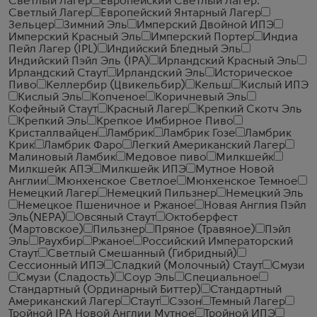
Светлый Лагер
Европейский Светлый Лагер.
Светлый Лагер
Европейский Янтарный Лагер
Зельцер
Зимний Эль
Имперский Двойной ИПЭ
Имперский Красный Эль
Имперский Портер
Индиа
Пейл Лагер (IPL)
Индийский Бледный Эль
Индийский Пэйл Эль (IPA)
Ирландский Красный Эль
Ирландский Стаут
Ирландский Эль
Историческое
Пиво
Келлербир (Цвикельбир)
Кельш
Кислый ИПЭ
Кислый Эль
Копченое
Коричневый Эль
Кофейный Стаут
Красный Лагер
Крепкий Скотч Эль
Крепкий Эль
Крепкое Имбирное Пиво
Кристаллвайцен
Ламбрик
Ламбрик Гозе
Ламбрик
Крик
Ламбрик Фаро
Легкий Американский Лагер
Малиновый Ламбик
Медовое пиво
Милкшейк
Милкшейк АПЭ
Милкшейк ИПЭ
Мутное Новой
Англии
Мюнхенское Светлое
Мюнхенское Темное
Немецкий Лагер
Немецкий Пильзнер
Немецкий Эль
Немецкое Пшеничное и Ржаное
Новая Англия Пэйл
Эль(NEPA)
Овсяный Стаут
Октоберфест
(Мартовское)
Пильзнер
Пряное (Травяное)
Пэйл
Эль
Раухбир
Ржаное
Российский Императорский
Стаут
Светлый Смешанный (Гибридный)
Сессионный ИПЭ
Сладкий (Молочный) Стаут
Смузи
Смузи (Сладость)
Соур Эль
Специальное
Стандартный (Ординарный Биттер)
Стандартный
Американский Лагер
Стаут
Сэзон
Темный Лагер
Тройной IPA Новой Англии Мутное
Тройной ИПЭ