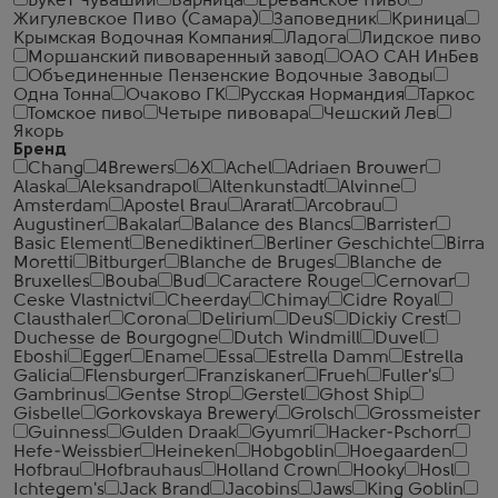
Букет Чувашии
Варница
Ереванское Пиво
Жигулевское Пиво (Самара)
Заповедник
Криница
Крымская Водочная Компания
Ладога
Лидское пиво
Моршанский пивоваренный завод
ОАО САН ИнБев
Объединенные Пензенские Водочные Заводы
Одна Тонна
Очаково ГК
Русская Нормандия
Таркос
Томское пиво
Четыре пивовара
Чешский Лев
Якорь
Бренд
Chang
4Brewers
6X
Achel
Adriaen Brouwer
Alaska
Aleksandrapol
Altenkunstadt
Alvinne
Amsterdam
Apostel Brau
Ararat
Arcobrau
Augustiner
Bakalar
Balance des Blancs
Barrister
Basic Element
Benediktiner
Berliner Geschichte
Birra
Moretti
Bitburger
Blanche de Bruges
Blanche de
Bruxelles
Bouba
Bud
Caractere Rouge
Cernovar
Ceske Vlastnictvi
Cheerday
Chimay
Cidre Royal
Clausthaler
Corona
Delirium
DeuS
Dickiy Crest
Duchesse de Bourgogne
Dutch Windmill
Duvel
Eboshi
Egger
Ename
Essa
Estrella Damm
Estrella
Galicia
Flensburger
Franziskaner
Frueh
Fuller's
Gambrinus
Gentse Strop
Gerstel
Ghost Ship
Gisbelle
Gorkovskaya Brewery
Grolsch
Grossmeister
Guinness
Gulden Draak
Gyumri
Hacker-Pschorr
Hefe-Weissbier
Heineken
Hobgoblin
Hoegaarden
Hofbrau
Hofbrauhaus
Holland Crown
Hooky
Hosl
Ichtegem's
Jack Brand
Jacobins
Jaws
King Goblin