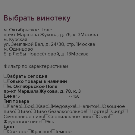
Выбрать винотеку
м. Октябрьское Поле
пр-кт Маршала Жукова, д. 78, к. 3
Москва
м. Курская
ул. Земляной Вал, д. 24/30, стр. 1
Москва
м. Одинцово
б-р Любы Новосёловой, д. 13
Москва
Фильтр по характеристикам
Забрать сегодня
Только товары в наличии
м. Октябрьское Поле
пр-кт Маршала Жукова. д. 78. к. 3
Цена
Тип товара
Лагер
Бок
Квас
Медовуха
Напиток
Овощное
пиво
Пиво
Пиво безалкогольное
Портер
Сидр
Смешанное пиво
Специальное пиво
Стаут
Фруктовое пиво
Эль
Цвет
Светлое
Красное
Темное