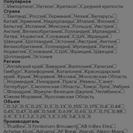
Популярное
Импортное
Легкое
Крепкое
Средней крепости
Страна
Таиланд
Россия
Германия
Чехия
Беларусь
Китай
Армения
Нидерланды
Италия
Япония
Бельгия
Испания
Мексика
Польша
Австрия
Англия
Великобритания
Голландия
Ирландия
Литва
Норвегия
Словакия
США
Франция
Швеция
Шотландия
Эстония
Австрия
Англия
Великобритания
Голландия
Ирландия
Литва
Норвегия
Словакия
США
Франция
Швеция
Шотландия
Эстония
Регион
Алтайский край
Бавария
Валлония
Галисия
Гамбург
Калифорния
Каталония
Краснодарский
край
Крым
Моравия
Москва
Московская Область
Нормандия
Пикардия
Прага
Рязань
Санкт-
Петербург
Смоленская Область
Томск
Тула
Умбрия
Фландрия
Фриули-Венеция-Джулия
Челябинск
Южная Моравия
Ярославская Область
Объем
0.32
0.5
0.25
0.3
0.33
0.355
0.375
0.4
0.44
0.45
0.47
0.48
0.568
0.639
0.65
0.7
0.75
0.88
0.9
1
1.1
1.2
1.25
1.3
1.35
1.4
1.5
5
Производитель
ThaiBev
3 Fonteinen Brouwerij
AB InBev Efes
Achelse Kluis
Adnams
AF Brew
Alaryk
Alken-Maes