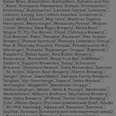
Kaiser Brau
Kaiserdom
Karmeliten
Katukov and Son
Kees
Kompania Piwowarska
Kotayk
Krombacher
Kroonbrau
Kulmbacher
Lambiek Fabriek
Lefebvre
Leikeim
Lervig
Les Celliers Associes
Lindeman's
Liquid World
Litovel
Mac Ivors
Martinez Sopena
Hermanos
Memminger
Mestansky Pivovar
Molson
Coors
Moriau
New Riga's Brewery
NoAd.Beer
Nogne O
On The Bones
Orval
Ostrovica Brewery
Oud Beersel
Palm
Paradox
Paulaner
Pike Season
Brewery
Pivovar Nymburk
Pivovary Lobkowicz Group
Plan B
Plzensky Prazdroj
Pohjala
Privatbrauerei M.C.
Wieninger
Puhaste
Radeberger Gruppe
Rakovnik
Raspberry
Rebel Apple
Red Button Brewery
Resonance
Rochefort
Royal Fruit Bel
SABMiller
Salden's
Sapporo Breweries
Sassy
Scheuerer
Brauerei
Shepherd Neame
Sidra Menendez
Spencer
St. Anton
Stamm Beer Brewery
Stamm Brewing
Steiger
Stone
SweetWater
Swinkels Family Brewers
Tsingtao
Van Steenberge
Vapeur
Velka Morava
Verhaeghe
Wadworth
Warsteiner Gruppe
Weihenstephan
Welde
Wells & Young's
Westmalle
Westvleteren
Williams Brothers
Wychwood Brewery
Wye Valley Brewery
XP Brew
Yantai Gispol Brewing
Zubr
Абрау-Дюрсо (Русский Шампанский Дом)
Альфа
АО РПК Хмелёфф
Афанасий
Бакунин
Балтика
БирЛав
Бочкари (Бочкаревский пивоваренный завод)