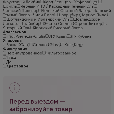
Фруктовый Ламбик
Хард Зельцер
Хефевайцен
Цойгль
Черный ИПЭ / Каскадный Темный Эль
Чешский Пилснер
Чешский Светлый Лагер
Чешский
Темный Лагер
Чили Пиво
Шварцбир (Черное Пиво)
Шотландский и Ирландский Эль
Шотландское
Легкое
Штайнбир
Экстра Спешл (Стронг Биттер)
Янтарный Эль
Японский Рисовый Лагер
Апелласьон
Friuli-Venezia-Giulia
ЗГУ Крым
ЗГУ Кубань
Упаковка
Банка (Can)
Стекло (Glass)
Кег (Keg)
Фильтрация
Нефильтрованное
Фильтрованное
1 год
Да
Крафтовое
Перед выездом —
забронируйте товар