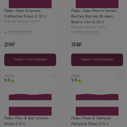
Пиво Jaws Empress
Пиво Jaws Macro Series:
Catherine Glass 0.33 л
Berries Barrels Broken
Россия
,
Темное
,
0,33 л
Beans Can 0.33 л
Россия
,
Темное
,
0,33 л
219
314
Узнать о поступлении
Узнать о поступлении
Артикул
15513
Артикул
3882
5.0
5.0
Пиво Plan B Barrymore
Пиво План Б Завтрак
Glass 0.5 л
Папуаса Glass 0.5 л