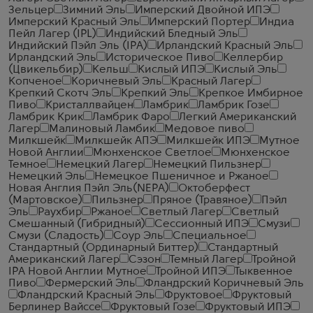
Зельцер
Зимний Эль
Имперский Двойной ИПЭ
Имперский Красный Эль
Имперский Портер
Индиа
Пейл Лагер (IPL)
Индийский Бледный Эль
Индийский Пэйл Эль (IPA)
Ирландский Красный Эль
Ирландский Эль
Историческое Пиво
Келлербир
(Цвикельбир)
Кельш
Кислый ИПЭ
Кислый Эль
Копченое
Коричневый Эль
Красный Лагер
Крепкий Скотч Эль
Крепкий Эль
Крепкое Имбирное
Пиво
Кристаллвайцен
Ламбрик
Ламбрик Гозе
Ламбрик Крик
Ламбрик Фаро
Легкий Американский
Лагер
Малиновый Ламбик
Медовое пиво
Милкшейк
Милкшейк АПЭ
Милкшейк ИПЭ
Мутное
Новой Англии
Мюнхенское Светлое
Мюнхенское
Темное
Немецкий Лагер
Немецкий Пильзнер
Немецкий Эль
Немецкое Пшеничное и Ржаное
Новая Англия Пэйл Эль(NEPA)
Октоберфест
(Мартовское)
Пильзнер
Пряное (Травяное)
Пэйл
Эль
Раухбир
Ржаное
Светлый Лагер
Светлый
Смешанный (Гибридный)
Сессионный ИПЭ
Смузи
Смузи (Сладость)
Соур Эль
Специальное
Стандартный (Ординарный Биттер)
Стандартный
Американский Лагер
Сэзон
Темный Лагер
Тройной
IPA Новой Англии Мутное
Тройной ИПЭ
Тыквенное
Пиво
Фермерский Эль
Фландрский Коричневый Эль
Фландрский Красный Эль
Фруктовое
Фруктовый
Берлинер Вайссе
Фруктовый Гозе
Фруктовый ИПЭ