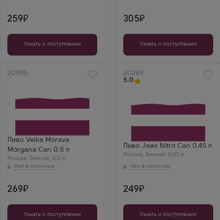
259
305
Узнать о поступлении
Узнать о поступлении
Артикул
20595
Артикул
20269
5.0
Пиво Velka Morava
Пиво Jaws Nitro Can 0.45 л
Morgana Can 0.5 л
Россия
,
Темное
,
0,45 л
Россия
,
Темное
,
0,5 л
269
249
Узнать о поступлении
Узнать о поступлении