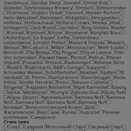
Gambrinus
Gentse Strop
Gerstel
Ghost Ship
Gisbelle
Gorkovskaya Brewery
Grolsch
Grossmeister
Guinness
Gulden Draak
Gyumri
Hacker-Pschorr
Hefe-Weissbier
Heineken
Hobgoblin
Hoegaarden
Hofbrau
Hofbrauhaus
Holland Crown
Hooky
Hosl
Ichtegem's
Jack Brand
Jacobins
King Goblin
Klaster
Konrad
Koronet
Krone
Krusovice
Kurpfalz Brau
L'Autantique
La Trappe
Leffe
Liebenbrau
Liebenweiss
London Porter
Maisel & Friends
Maisel's
Weisse
McCallum's
Miller
Moosbacher
Mort Subite
Nemiroff
Old Bobby
Old Prague
Ora et Labora
Otto
Von Schrodder
Pauwel Kwak
Peroni
Petrus
Pilsner
Urquell
Prazacka
Primus
Radeberger
Rebelse Strop
Redd's
Rodenbach
S&R's Garage
Sapporo
Schneider Weisse
Schofferhofer
Sloeber
Spaten
St.
Idesbald
St. Pierre
Staropramen
Steenbrugge
Stella
Artois
Straffe Hendrik
Thron
Toksovo Cidrerie
Tongerlo
Trappistes Rochefort
Tripel Karmeliet
Tuborg
Varka
Warsteiner
Young's
Zatecky Gus
Абрау Лайт
Абрау-Дюрсо
Арсенальное
Балтика №0
Балтика
№3
Балтика №7
Балтика №8
Балтика №9
Бочкари
Велкопоповицкий Козел
Дон
Жигулевское
Кер Сари
Кулер
Лидское
Пенная
коллекция
Самарское
Стиль пива
Стаут
Сладкий (Молочный) Стаут
Овсяный Стаут