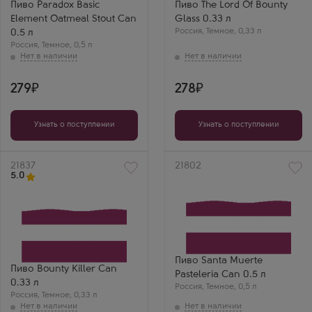
Пиво Paradox Basic
Пиво The Lord Of Bounty
Element Oatmeal Stout Can
Glass 0.33 л
Россия
,
Темное
,
0,33 л
0.5 л
Россия
,
Темное
,
0,5 л
279
278
Узнать о поступлении
Узнать о поступлении
Артикул
21837
Артикул
21802
5.0
Пиво Santa Muerte
Пиво Bounty Killer Can
Pasteleria Can 0.5 л
0.33 л
Россия
,
Темное
,
0,5 л
Россия
,
Темное
,
0,33 л