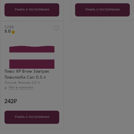
Узнать о поступлении
Узнать о поступлении
Артикул
5748
5.0
Пиво XP Brew Завтрак
Пиволюба Can 0.5 л
Россия
,
Темное
,
0,5 л
242
Узнать о поступлении