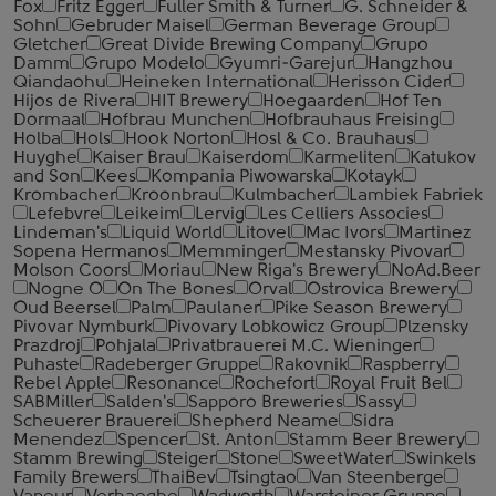
Fox
Fritz Egger
Fuller Smith & Turner
G. Schneider &
Sohn
Gebruder Maisel
German Beverage Group
Gletcher
Great Divide Brewing Company
Grupo
Damm
Grupo Modelo
Gyumri-Garejur
Hangzhou
Qiandaohu
Heineken International
Herisson Cider
Hijos de Rivera
HIT Brewery
Hoegaarden
Hof Ten
Dormaal
Hofbrau Munchen
Hofbrauhaus Freising
Holba
Hols
Hook Norton
Hosl & Co. Brauhaus
Huyghe
Kaiser Brau
Kaiserdom
Karmeliten
Katukov
and Son
Kees
Kompania Piwowarska
Kotayk
Krombacher
Kroonbrau
Kulmbacher
Lambiek Fabriek
Lefebvre
Leikeim
Lervig
Les Celliers Associes
Lindeman's
Liquid World
Litovel
Mac Ivors
Martinez
Sopena Hermanos
Memminger
Mestansky Pivovar
Molson Coors
Moriau
New Riga's Brewery
NoAd.Beer
Nogne O
On The Bones
Orval
Ostrovica Brewery
Oud Beersel
Palm
Paulaner
Pike Season Brewery
Pivovar Nymburk
Pivovary Lobkowicz Group
Plzensky
Prazdroj
Pohjala
Privatbrauerei M.C. Wieninger
Puhaste
Radeberger Gruppe
Rakovnik
Raspberry
Rebel Apple
Resonance
Rochefort
Royal Fruit Bel
SABMiller
Salden's
Sapporo Breweries
Sassy
Scheuerer Brauerei
Shepherd Neame
Sidra
Menendez
Spencer
St. Anton
Stamm Beer Brewery
Stamm Brewing
Steiger
Stone
SweetWater
Swinkels
Family Brewers
ThaiBev
Tsingtao
Van Steenberge