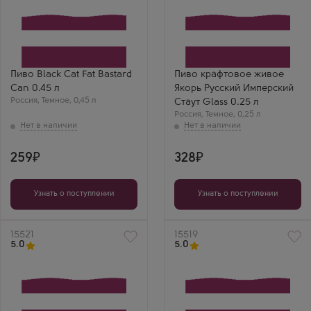
Пиво Black Cat Fat Bastard
Пиво крафтовое живое
Can 0.45 л
Якорь Русский Имперский
Россия
,
Темное
,
0,45 л
Стаут Glass 0.25 л
Россия
,
Темное
,
0,25 л
259
328
Узнать о поступлении
Узнать о поступлении
Артикул
15521
Артикул
15519
5.0
5.0