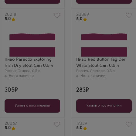
Артикул
20218
Артикул
20089
5.0
5.0
Пиво Paradox Exploring
Пиво Red Button Tag Der
Irish Dry Stout Can 0.5 л
White Stout Can 0.5 л
Россия
,
Темное
,
0,5 л
Россия
,
Светлое
,
0,5 л
305
283
Узнать о поступлении
Узнать о поступлении
Артикул
20067
Артикул
17339
5.0
5.0