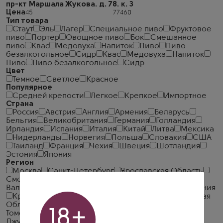
пр-кт Маршала Жукова. д. 78. к. 3
Цена
Тип товара
Стаут
Эль
Лагер
Специальное пиво
Фруктовое
пиво
Портер
Овощное пиво
Бок
Смешанное
пиво
Квас
Медовуха
Напиток
Пиво
Пиво
безалкогольное
Сидр
Квас
Медовуха
Напиток
Пиво
Пиво безалкогольное
Сидр
Цвет
Темное
Светлое
Красное
Популярное
Средней крепости
Легкое
Крепкое
Импортное
Страна
Россия
Австрия
Англия
Армения
Беларусь
Бельгия
Великобритания
Германия
Голландия
Ирландия
Испания
Италия
Китай
Литва
Мексика
Нидерланды
Норвегия
Польша
Словакия
США
Таиланд
Франция
Чехия
Швеция
Шотландия
Эстония
Япония
Регион
Москва
Санкт-Петербург
Ярославская Область
Смоленская Область
Алтайский край
Бавария
Валлония
Галисия
Гамбург
Калифорния
Каталония
Краснодарский край
Крым
Моравия
Московская
Область
Нормандия
Пикардия
Прага
Рязань
18+
Томск
Тула
Умбрия
Фландрия
Фриули-Венеция-
Джулия
Челябинск
Южная Моравия