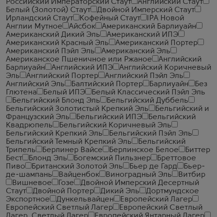
Российский Императорский Стаут
Английский Стаут
Белый (Золотой) Стаут
Двойной Имперский Стаут
Ирландский Стаут
Кофейный Стаут
IPA Новой
Англии Мутное
Айсбок
Американский Барлиуайн
Американский Дикий Эль
Американский ИПЭ
Американский Красный Эль
Американский Портер
Американский Пэйл Эль
Американский Эль
Американское Пшеничное или Ржаное
Английский
Барлиуайн
Английский ИПЭ
Английский Коричневый
Эль
Английский Портер
Английский Пэйл Эль
Английский Эль
Балтийский Портер
Барлиуайн
Без
Глютена
Белый ИПЭ
Белый Классический Пэйл Эль
Бельгийский Блонд Эль
Бельгийский Дуббель
Бельгийский Золотистый Крепкий Эль
Бельгийский и
Французский Эль
Бельгийский ИПЭ
Бельгийский
Квадрюпель
Бельгийский Коричневый Эль
Бельгийский Крепкий Эль
Бельгийский Пэйл Эль
Бельгийский Темный Крепкий Эль
Бельгийский
Трипель
Берлинер Вайсе
Берлинское Белое
Биттер
Бест
Блонд Эль
Богемский Пильзнер
Бреттовое
Пиво
Британский Золотой Эль
Бьер де Гард
Бьер-
де-шампань
Вайценбок
Виноградный Эль
Витбир
Вишневое
Гозе
Двойной Имперский Десертный
Стаут
Двойной Портер
Дикий Эль
Дортмундское
Экспортное
Дункельвайцен
Европейский Лагер
Европейский Светлый Лагер
Европейский Светлый
Лагер. Светлый Лагер
Европейский Янтарный Лагер