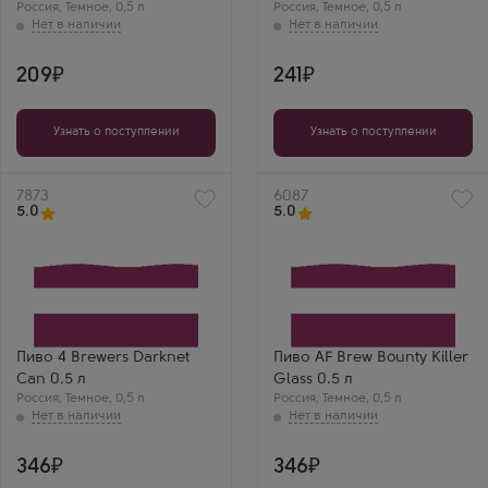
Россия
,
Темное
,
0,5 л
Россия
,
Темное
,
0,5 л
209
241
Узнать о поступлении
Узнать о поступлении
Артикул
7873
Артикул
6087
5.0
5.0
Пиво 4 Brewers Darknet
Пиво AF Brew Bounty Killer
Can 0.5 л
Glass 0.5 л
Россия
,
Темное
,
0,5 л
Россия
,
Темное
,
0,5 л
346
346