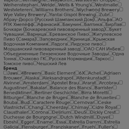
Vapeur
Verhaeghe
Wadworth
Warsteiner Gruppe
Weihenstephan
Welde
Wells & Young's
Westmalle
Westvleteren
Williams Brothers
Wychwood Brewery
Wye Valley Brewery
Yantai Gispol Brewing
Zubr
Абрау-Дюрсо (Русский Шампанский Дом)
Альфа
АО
РПК Хмелёфф
Афанасий
Бакунин
Балтика
БирЛав
Бочкари (Бочкаревский пивоваренный завод)
Букет
Чувашии
Варница
Ереванское Пиво
Жигулевское
Пиво (Самара)
Заповедник
Криница
Крымская
Водочная Компания
Ладога
Лидское пиво
Моршанский пивоваренный завод
ОАО САН ИнБев
Объединенные Пензенские Водочные Заводы
Одна
Тонна
Очаково ГК
Русская Нормандия
Таркос
Томское пиво
Чешский Лев
Бренд
Jaws
4Brewers
Basic Element
6X
Achel
Adriaen
Brouwer
Alaska
Aleksandrapol
Altenkunstadt
Alvinne
Amsterdam
Apostel Brau
Ararat
Arcobrau
Augustiner
Bakalar
Balance des Blancs
Barrister
Benediktiner
Berliner Geschichte
Birra Moretti
Bitburger
Blanche de Bruges
Blanche de Bruxelles
Bouba
Bud
Caractere Rouge
Cernovar
Ceske
Vlastnictvi
Chang
Cheerday
Chimay
Cidre Royal
Clausthaler
Corona
Delirium
DeuS
Dickiy Crest
Duchesse de Bourgogne
Dutch Windmill
Duvel
Eboshi
Egger
Ename
Essa
Estrella Damm
Estrella
Galicia
Flensburger
Franziskaner
Frueh
Fuller's