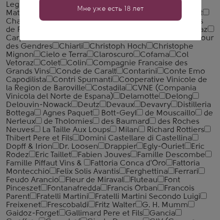
Legras
Champagne Rodez
Champagne Serge
Мне уже есть 18 лет
Mathieu
Champagne Soutiran
Champagne Thienot
Champagne Waris Hubert
Chanoine Freres
Charles
de Fere
Charles Heidsieck
Charles Pelletier
Abkhaz
Carpe Diem
Citran
d'Avize
de Talu
Dereszla
Tour
des Gendres
Chiarli
Christoph Hoch
Christophe
Mignon
Cielo e Terra
Claroscuro
Cofama
Col
Vetoraz
Colet
Colin
Compagnie Francaise des
Grands Vins
Conde de Caralt
Contarini
Conte Emo
Capodilista
Contri Spumanti
Cooperative Vinicole de
la Region de Baroville
Costadila
CVNE (Compania
Vinicola del Norte de Espana)
Delamotte
Delong
Delouvin-Nowack
Deutz
Devaux
Devavry
Distilleria
Bottega
Agnes Paquet
Bott-Geyl
de Mouscaillo
de
Nerleux
de Tholomies
des Baumard
des Roches
Neuves
La Taille Aux Loups
Milan
Richard Rottiers
Thibert Pere et Fils
Domini Castellare di Castellina
Dopff & Irion
Dr. Loosen
Drappier
Egly-Ouriet
Eric
Rodez
Eric Taillet
Fabien Jouves
Famille Descombe
Famille Piffaut Vins &
Fattoria Conca d'Oro
Fattoria
Montecchio
Felix Solis Avantis
Ferghettina
Ferrari
Feudo Arancio
Fleur de Miraval
Fluteau
Font
Pinceszet
Fontanafredda
Francis Orban
Francois
Parent
Fratelli Martini
Fratelli Martini Secondo Luigi
Freixenet
Frescobaldi
Fritz Walter
G. H. Mumm
Gaidoz-Forget
Gallimard Pere et Fils
Gancia