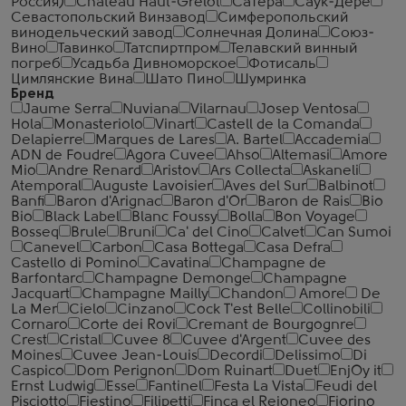
Россия)
Сhateau Haut-Grelot
Сатера
Саук-Дере
Севастопольский Винзавод
Симферопольский
винодельческий завод
Солнечная Долина
Союз-
Вино
Тавинко
Татспиртпром
Телавский винный
погреб
Усадьба Дивноморское
Фотисаль
Цимлянские Вина
Шато Пино
Шумринка
Бренд
Jaume Serra
Nuviana
Vilarnau
Josep Ventosa
Hola
Monasteriolo
Vinart
Castell de la Comanda
Delapierre
Marques de Lares
A. Bartel
Accademia
ADN de Foudre
Agora Cuvee
Ahso
Altemasi
Amore
Mio
Andre Renard
Aristov
Ars Collecta
Askaneli
Atemporal
Auguste Lavoisier
Aves del Sur
Balbinot
Banfi
Baron d'Arignac
Baron d'Or
Baron de Rais
Bio
Bio
Black Label
Blanc Foussy
Bolla
Bon Voyage
Bosseq
Brule
Bruni
Ca' del Cino
Calvet
Can Sumoi
Canevel
Carbon
Casa Bottega
Casa Defra
Castello di Pomino
Cavatina
Champagne de
Barfontarc
Champagne Demonge
Champagne
Jacquart
Champagne Mailly
Chandon
Amore
De
La Mer
Cielo
Cinzano
Cock T'est Belle
Collinobili
Cornaro
Corte dei Rovi
Cremant de Bourgognre
Crest
Cristal
Cuvee 8
Cuvee d'Argent
Cuvee des
Moines
Cuvee Jean-Louis
Decordi
Delissimo
Di
Caspico
Dom Perignon
Dom Ruinart
Duet
EnjOy it
Ernst Ludwig
Esse
Fantinel
Festa La Vista
Feudi del
Pisciotto
Fiestino
Filipetti
Finca el Rejoneo
Fiorino