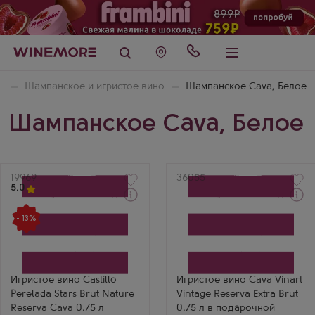
я
Шампанское и игристое вино
Шампанское Cava, Белое
Шампанское Cava, Белое
Артикул
19969
Артикул
36055
5.0
Через 1-2 дня
Через 1-2 дня
Белое Экстра брют
Белое Экстра брют
- 13%
Игристое вино
Игристое вино
Кастильо Перелада
Кава Винарт Винтаж
Старс Брют Натюр
Резерва Экстра Брют в
Резерва Кава
подарочной коробке
Производитель
Производитель
Perelada
Garcia Carrion
Игристое вино Castillo
Игристое вино Cava Vinart
Сорт винограда
Бренд
Perelada Stars Brut Nature
Vintage Reserva Extra Brut
Парельяда
Jaume Serra
Регион
Сорт винограда
Reserva Cava 0.75 л
0.75 л в подарочной