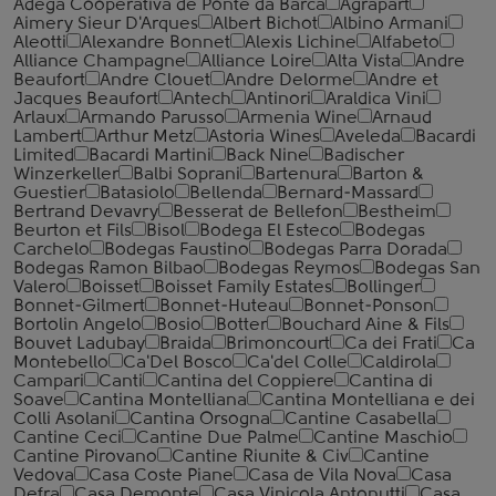
Adega Cooperativa de Ponte da Barca
Agrapart
Aimery Sieur D'Arques
Albert Bichot
Albino Armani
Aleotti
Alexandre Bonnet
Alexis Lichine
Alfabeto
Alliance Champagne
Alliance Loire
Alta Vista
Andre
Beaufort
Andre Clouet
Andre Delorme
Andre et
Jacques Beaufort
Antech
Antinori
Araldica Vini
Arlaux
Armando Parusso
Armenia Wine
Arnaud
Lambert
Arthur Metz
Astoria Wines
Aveleda
Bacardi
Limited
Bacardi Martini
Back Nine
Badischer
Winzerkeller
Balbi Soprani
Bartenura
Barton &
Guestier
Batasiolo
Bellenda
Bernard-Massard
Bertrand Devavry
Besserat de Bellefon
Bestheim
Beurton et Fils
Bisol
Bodega El Esteco
Bodegas
Carchelo
Bodegas Faustino
Bodegas Parra Dorada
Bodegas Ramon Bilbao
Bodegas Reymos
Bodegas San
Valero
Boisset
Boisset Family Estates
Bollinger
Bonnet-Gilmert
Bonnet-Huteau
Bonnet-Ponson
Bortolin Angelo
Bosio
Botter
Bouchard Aine & Fils
Bouvet Ladubay
Braida
Brimoncourt
Ca dei Frati
Ca
Montebello
Ca'Del Bosco
Ca'del Colle
Caldirola
Campari
Canti
Cantina del Coppiere
Cantina di
Soave
Cantina Montelliana
Cantina Montelliana e dei
Colli Asolani
Cantina Orsogna
Cantine Casabella
Cantine Ceci
Cantine Due Palme
Cantine Maschio
Cantine Pirovano
Cantine Riunite & Civ
Cantine
Vedova
Casa Coste Piane
Casa de Vila Nova
Casa
Defra
Casa Demonte
Casa Vinicola Antonutti
Casa