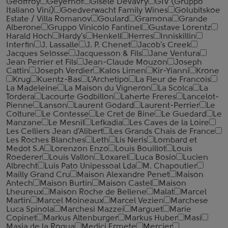
Geoffroy
Geyerhof
Gisele Devavry
GIV (Gruppo
Italiano Vini)
Goedverwacht Family Wines
Golubitskoe
Estate / Villa Romanov
Goulard
Gramona
Grande
Alberone
Gruppo Vinicolo Fantinel
Gustave Lorentz
Harald Hoch
Hardy's
Henkell
Herres
Inniskillin
Interfin
J. Lassalle
J. P. Chenet
Jacob's Creek
Jacques Selosse
Jacquesson & Fils
Jane Ventura
Jean Perrier et Fils
Jean-Claude Mouzon
Joseph
Cattin
Joseph Verdier
Kalos Limen
Kir-Yianni
Krone
Krug
Kuentz-Bas
L'Archetipo
La Fleur de Francois
La Madeleine
La Maison du Vigneron
La Scolca
La
Tordera
Lacourte Godbillon
Laherte Freres
Lancelot-
Pienne
Lanson
Laurent Godard
Laurent-Perrier
Le
Colture
Le Contesse
Le Cret de Bine
Le Guedard
Le
Manzane
Le Mesnil
Lefkadia
Les Caves de la Loire
Les Celliers Jean d'Alibert
Les Grands Chais de France
Les Roches Blanches
Leth
Lis Neris
Lombard et
Medot S.A
Lorenzon Enzo
Louis Bouillot
Louis
Roederer
Louis Vallon
Loxarel
Luca Bosio
Lucien
Albrecht
Luis Pato Unipessoal Lda
M. Chapoutier
Mailly Grand Cru
Maison Alexandre Penet
Maison
Antech
Maison Burtin
Maison Castel
Maison
Lheureux
Maison Roche de Bellene
Malat
Marcel
Martin
Marcel Moineaux
Marcel Vezien
Marchese
Luca Spinola
Marchesi Mazzei
Marguet
Marie
Copinet
Markus Altenburger
Markus Huber
Masi
Masia de la Roqua
Medici Ermete
Mercier