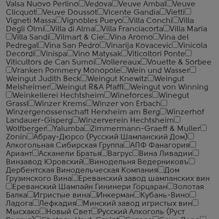
Valsa Nuovo Perlino
Vedova
Veuve Ambal
Veuve
Clicquot
Veuve Doussot
Vicente Gandia
Vietti
Vigneti Massa
Vignobles Pueyo
Villa Conchi
Villa
Degli Olmi
Villa di Alma
Villa Franciacorta
Villa Maria
Villa Sandi
Vilmart & Cie
Vina Aromo
Vina del
Pedregal
Vina San Pedro
Vinarija Kovacevic
Vinicola
Decordi
Vinispa
Vino Matysak
Viticoltori Ponte
Viticultors de Can Sumoi
Vollereaux
Vouette & Sorbee
Vranken Pommery Monopole
Wein und Wasser
Weingut Judith Beck
Weingut Knewitz
Weingut
Melsheimer
Weingut R&A Pfaffl
Weingut von Winning
Weinkellerei Hechtsheim
Wineforces
Winegut
Grassl
Winzer Krems
Winzer von Erbach
Winzergenossenschaft Herxheim am Berg
Winzerhof
Landauer-Gisperg
Winzerverein Hechtsheim
Wolfberger
Yalumba
Zimmermann-Graeff & Muller
Zonin
Абрау-Дюрсо (Русский Шампанский Дом)
Алкогольная Сибирская Группа
АПФ Фанагория
Ариант
Асканели Братья
Вагрус
Вина Ливадии
Винзавод Юровский
Винодельня Ведерниковъ
Дербентская Винодельческая Компания
Дом
Грузинского Вина
Ереванский завод шампанских вин
Ереванский Шампайн Гининери Горцаран
Золотая
Балка
Игристые вина
Инкерман
Кубань-Вино
Ладога
Лефкадия
Минский завод игристых вин
Мысхако
Новый Свет
Русский Алкоголь (Руст