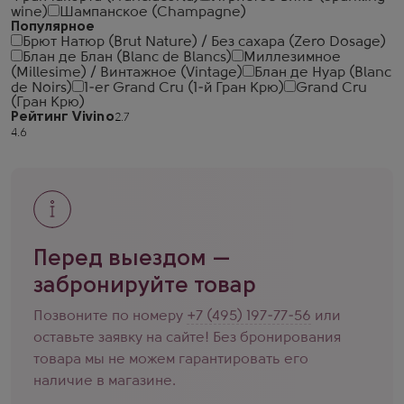
wine)
Шампанское (Champagne)
Популярное
Брют Натюр (Brut Nature) / Без сахара (Zero Dosage)
Блан де Блан (Blanc de Blancs)
Миллезимное
(Millesime) / Винтажное (Vintage)
Блан де Нуар (Blanc
de Noirs)
1-er Grand Cru (1-й Гран Крю)
Grand Cru
(Гран Крю)
Рейтинг Vivino
Перед выездом —
забронируйте товар
Позвоните по номеру
+7 (495) 197-77-56
или
оставьте заявку на сайте! Без бронирования
товара мы не можем гарантировать его
наличие в магазине.