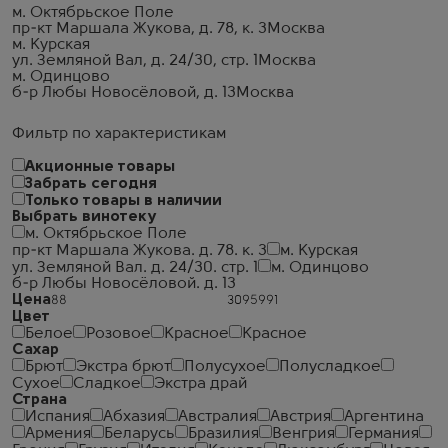
м. Октябрьское Поле
пр-кт Маршала Жукова, д. 78, к. 3
Москва
м. Курская
ул. Земляной Вал, д. 24/30, стр. 1
Москва
м. Одинцово
б-р Любы Новосёловой, д. 13
Москва
Фильтр по характеристикам
Акционные товары
Забрать сегодня
Только товары в наличии
Выбрать винотеку
м. Октябрьское Поле
пр-кт Маршала Жукова. д. 78. к. 3
м. Курская
ул. Земляной Вал. д. 24/30. стр. 1
м. Одинцово
б-р Любы Новосёловой. д. 13
Цена
Цвет
Белое
Розовое
Красное
Красное
Сахар
Брют
Экстра брют
Полусухое
Полусладкое
Сухое
Сладкое
Экстра драй
Страна
Испания
Абхазия
Австралия
Австрия
Аргентина
Армения
Беларусь
Бразилия
Венгрия
Германия