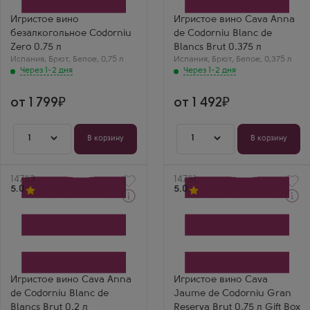
Сорт винограда
Codorniu
Шардоне
Сорт винограда
Игристое вино
Игристое вино Cava Anna
Регион
Виура (Макабео)
безалкогольное Codorniu
de Codorniu Blanc de
Каталония
Регион
Василий Климов
Каталония
Zero 0.75 л
Blancs Brut 0.375 л
Вера С.
Codorniu Zero —
Испания
,
Брют
,
Белое
,
0,75 л
Испания
,
Брют
,
Белое
,
0,375 л
лучшее решение для
Половинка Анны де
Через 1-2 дня
Через 1-2 дня
тех, кто не пьет. Вкус
Кодорню —
очень достойный,
идеальный объем
никакой лишней
для легкого ужина.
от 1 799
от 1 492
сладости.
Вкус безупречный.
1
1
В корзину
В корзину
Артикул
14753
Артикул
14751
5.0
5.0
Через 1-2 дня
Через 1-2 дня
Белое Брют Игристое
Белое Брют Игристое
вино
вино
Кава Анна де Кодорнью
Кава Хауме де Кодорнью
Блан де Блан
Гран Резерва Брют в
Производитель
подарочной коробке
Codorniu
Производитель
Сорт винограда
Codorniu
Игристое вино Cava Anna
Игристое вино Cava
Виура (Макабео)
Сорт винограда
de Codorniu Blanc de
Jaume de Codorniu Gran
Регион
Шардоне
Каталония
Регион
Blancs Brut 0.2 л
Reserva Brut 0.75 л Gift Box