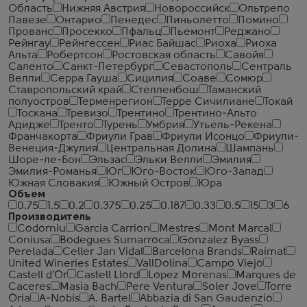
Область
Нижняя Австрия
Новороссийск
Ольтрепо
Павезе
Онтарио
Пенедес
Пиньолетто
Помино
Прованс
Просекко
Пфальц
Пьемонт
Реджано
Рейнгау
Рейнгессен
Риас Байшас
Риоха
Риоха
Альта
Робертсон
Ростовская область
Савойя
Саленто
Санкт-Петербург
Севастополь
Сентраль
Велли
Серра Гауша
Сицилия
Соаве
Сомюр
Ставропольский край
Стелленбош
Таманский
полуостров
Терменрегион
Терре Сичилиане
Токай
Тоскана
Тревизо
Трентино
Трентино-Альто
Адидже
Тренто
Турень
Умбрия
Утьель-Рекена
Франчакорта
Фриули Грав
Фриули Исонцо
Фриули-
Венеция-Джулия
Центральная Долина
Шампань
Шоре-ле-Бон
Эльзас
Эльки Велли
Эмилия
Эмилия-Романья
Юг
Юго-Восток
Юго-Запад
Южная Словакия
Южный Остров
Юра
Объем
0.75
1.5
0.2
0.375
0.25
0.187
0.33
0.5
15
3
6
Производитель
Codorniu
Garcia Carrion
Mestres
Mont Marcal
Coniusa
Bodegues Sumarroca
Gonzalez Byass
Perelada
Celler Jan Vidal
Barcelona Brands
Raimat
United Wineries Estates
VallDolina
Campo Viejo
Castell d'Or
Castell Llord
Lopez Morenas
Marques de
Caceres
Masia Bach
Pere Ventura
Soler Jove
Torre
Oria
A-Nobis
A. Bartel
Abbazia di San Gaudenzio