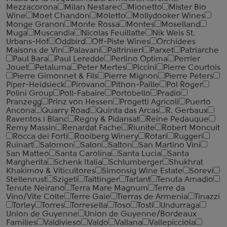
Mezzacorona
Milan Nestarec
Mionetto
Mister Bio
Wine
Moet Chandon
Moletto
Mollydooker Wines
Monge Granon
Monte Rossa
Montes
Moselland
Muga
Muscandia
Nicolas Feuillatte
Nik Weis St.
Urbans-Hof
Oddbird
Off-Piste Wines
Orchidees
Maisons de Vin
Palavani
Paltrinieri
Parxet
Patriarche
Paul Bara
Paul Leredde
Perlino Optima
Perrier
Jouet
Petaluma
Peter Mertes
Piccini
Pierre Courtois
Pierre Gimonnet & Fils
Pierre Mignon
Pierre Peters
Piper-Heidsieck
Pirovano
Pithon-Paille
Pol Roger
Polini Group
Poll-Fabaire
Portobello
Pradio
Pranzegg
Prinz von Hessen
Progetti Agricoli
Puerto
Ancona
Quarry Road
Quinta das Arcas
R. Gerbaux
Raventos i Blanc
Regny & Pidansat
Reine Pedauque
Remy Massin
Renardat Fache
Riunite
Robert Moncuit
Rocca dei Forti
Rooiberg Winery
Rotari
Ruggeri
Ruinart
Salomon
Salon
Salton
San Martino Vini
San Matteo
Santa Carolina
Santa Lucia
Santa
Margherita
Schenk Italia
Schlumberger
Shukhrat
Khakimov & Viticultores
Simonsig Wine Estate
Sorevi
Stellenrust
Szigeti
Taittinger
Tarlant
Tenuta Amadio
Tenute Neirano
Terra Mare Magnum
Terre da
Vino/Vite Colte
Terre Gaie
Tierras de Armenia
Tinazzi
Torley
Torres
Torresella
Toso
Tosti
Undurraga
Union de Guyenne
Union de Guyenne/Bordeaux
Families
Valdivieso
Valdo
Vallana
Vallepicciola