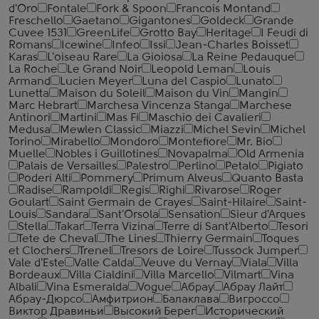
d'Oro
Fontale
Fork & Spoon
Francois Montand
Freschello
Gaetano
Gigantones
Goldeck
Grande
Cuvee 1531
GreenLife
Grotto Bay
Heritage
I Feudi di
Romans
Icewine
Infeo
Issi
Jean-Charles Boisset
Karas
L'oiseau Rare
La Gioiosa
La Reine Pedauque
La Roche
Le Grand Noir
Leopold Leman
Louis
Armand
Lucien Meyer
Luna del Caspio
Lunato
Lunetta
Maison du Soleil
Maison du Vin
Mangin
Marc Hebrart
Marchesa Vincenza Stanga
Marchese
Antinori
Martini
Mas Fi
Maschio dei Cavalieri
Medusa
Mewlen Classic
Miazzi
Michel Sevin
Michel
Torino
Mirabello
Mondoro
Montefiore
Mr. Bio
Muelle
Nobles i Guillotines
Novapalma
Old Armenia
Palais de Versailles
Palestro
Perlino
Petalo
Pigiato
Poderi Alti
Pommery
Primum Alveus
Quanto Basta
Radise
Rampoldi
Regis
Righi
Rivarose
Roger
Goulart
Saint Germain de Crayes
Saint-Hilaire
Saint-
Louis
Sandara
Sant'Orsola
Sensation
Sieur d'Arques
Stella
Takar
Terra Vizina
Terre di Sant'Alberto
Tesori
Tete de Cheval
The Lines
Thierry Germain
Toques
et Clochers
Trenel
Tresors de Loire
Tussock Jumper
Vale d'Este
Valle Calda
Veuve du Vernay
Viala
Villa
Bordeaux
Villa Cialdini
Villa Marcello
Vilmart
Vina
Albali
Vina Esmeralda
Vogue
Абрау
Абрау Лайт
Абрау-Дюрсо
Амфитрион
Балаклава
Вигроссо
Виктор Дравиньи
Высокий Берег
Исторический