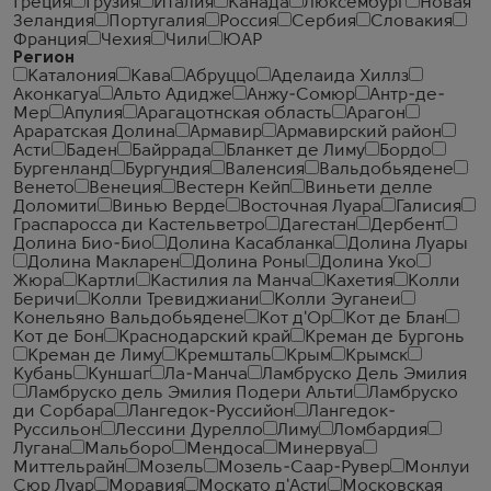
Греция
Грузия
Италия
Канада
Люксембург
Новая
Зеландия
Португалия
Россия
Сербия
Словакия
Франция
Чехия
Чили
ЮАР
Регион
Каталония
Кава
Абруццо
Аделаида Хиллз
Аконкагуа
Альто Адидже
Анжу-Сомюр
Антр-де-
Мер
Апулия
Арагацотнская область
Арагон
Араратская Долина
Армавир
Армавирский район
Асти
Баден
Байррада
Бланкет де Лиму
Бордо
Бургенланд
Бургундия
Валенсия
Вальдобьядене
Венето
Венеция
Вестерн Кейп
Виньети делле
Доломити
Винью Верде
Восточная Луара
Галисия
Граспаросса ди Кастельветро
Дагестан
Дербент
Долина Био-Био
Долина Касабланка
Долина Луары
Долина Макларен
Долина Роны
Долина Уко
Жюра
Картли
Кастилия ла Манча
Кахетия
Колли
Беричи
Колли Тревиджиани
Колли Эуганеи
Конельяно Вальдобьядене
Кот д'Ор
Кот де Блан
Кот де Бон
Краснодарский край
Креман де Бургонь
Креман де Лиму
Кремшталь
Крым
Крымск
Кубань
Куншаг
Ла-Манча
Ламбруско Дель Эмилия
Ламбруско дель Эмилия Подери Альти
Ламбруско
ди Сорбара
Лангедок-Руссийон
Лангедок-
Руссильон
Лессини Дурелло
Лиму
Ломбардия
Лугана
Мальборо
Мендоса
Минервуа
Миттельрайн
Мозель
Мозель-Саар-Рувер
Монлуи
Сюр Луар
Моравия
Москато д'Асти
Московская