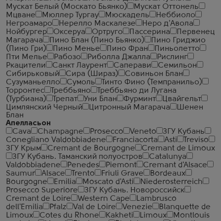
Мускат Белый (Москато Бьянко)
Мускат Оттонель
Мцване
Мюллер Тургау
Мюскадель
Неббиоло
Негроамаро
Нерелло Маскалезе
Неро д'Авола
Нойбургер
Оксеруа
Ортруго
Пассерина
Первенец
Магарача
Пино Блан (Пино Бьянко)
Пино Гриджио
(Пино Гри)
Пино Менье
Пино Фран
Пиньолетто
Пти Мелье
Рабозо
Риболла Джалла
Рислинг
Ркацители
Санкт Лаурент
Саперави
Семильон
Сибирьковый
Сира (Шираз)
Совиньон Блан
Сузуманьелло
Сумоль
Тинто Фино (Темпранильо)
Торронтес
Треббьяно
Треббьяно ди Лугана
(Турбиана)
Трепат
Уни Блан
Фурминт
Цвайгельт
Цимлянский Черный
Цитронный Магарача
Шенен
Блан
Апелласьон
Cava
Champagne
Prosecco
Veneto
ЗГУ Кубань
Conegliano Valdobbiadene
Franciacorta
Asti
Treviso
ЗГУ Крым
Cremant de Bourgogne
Cremant de Limoux
ЗГУ Кубань. Таманский полуостров
Catalunya
Valdobbiadene
Penedes
Piemont
Cremant d'Alsace
Saumur
Alsace
Trento
Friuli Grave
Bordeaux
Bourgogne
Emilia
Moscato d'Asti
Niederosterreich
Prosecco Superiore
ЗГУ Кубань. Новороссийск
Cremant de Loire
Western Cape
Lambrusco
dell'Emilia
Pfalz
Val de Loire
Venezie
Blanquette de
Limoux
Cotes du Rhone
Kakheti
Limoux
Montlouis