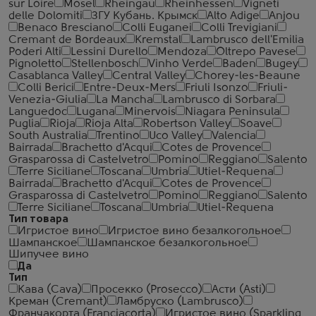
sur Loire
Mosel
Rheingau
Rheinhessen
Vigneti
delle Dolomiti
ЗГУ Кубань. Крымск
Alto Adige
Anjou
Benaco Bresciano
Colli Euganei
Colli Trevigiani
Cremant de Bordeaux
Kremstal
Lambrusco dell'Emilia
Poderi Alti
Lessini Durello
Mendoza
Oltrepo Pavese
Pignoletto
Stellenbosch
Vinho Verde
Baden
Bugey
Casablanca Valley
Central Valley
Chorey-les-Beaune
Colli Berici
Entre-Deux-Mers
Friuli Isonzo
Friuli-
Venezia-Giulia
La Mancha
Lambrusco di Sorbara
Languedoc
Lugana
Minervois
Niagara Peninsula
Puglia
Rioja
Rioja Alta
Robertson Valley
Soave
South Australia
Trentino
Uco Valley
Valencia
Bairrada
Brachetto d'Acqui
Cotes de Provence
Grasparossa di Castelvetro
Pomino
Reggiano
Salento
Terre Siciliane
Toscana
Umbria
Utiel-Requena
Bairrada
Brachetto d'Acqui
Cotes de Provence
Grasparossa di Castelvetro
Pomino
Reggiano
Salento
Terre Siciliane
Toscana
Umbria
Utiel-Requena
Тип товара
Игристое вино
Игристое вино безалкогольное
Шампанское
Шампанское безалкогольное
Шипучее вино
Да
Тип
Кава (Cava)
Просекко (Prosecco)
Асти (Asti)
Креман (Cremant)
Ламбруско (Lambrusco)
Франчакорта (Franciacorta)
Игристое вино (Sparkling