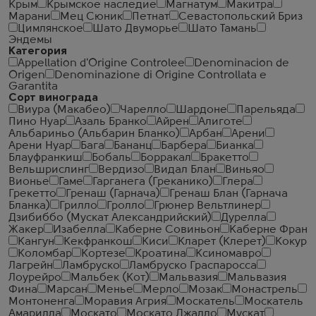
Крым
Крымское наследие
Магнатум
Макитра
Марани
Мец Сюник
Петнат
Севастопольский Бриз
Цимлянское
Шато Двуморье
Шато Тамань
Эндемы
Категория
Appellation d'Origine Controlee
Denominacion de
Origen
Denominazione di Origine Controllata e
Garantita
Сорт винограда
Виура (Макабео)
Чарелло
Шардоне
Парельяда
Пино Нуар
Азаль Бранко
Айрен
Алиготе
Альбариньо (Альбарин Бланко)
Арбан
Арени
Арени Нуар
Бага
Бананц
Барбера
Бианка
Блауфранкиш
Бобаль
Борракал
Бракетто
Вельшрислинг
Вердизо
Видал Блан
Виньяо
Вионье
Гаме
Гарганега (Греканико)
Глера
Грекетто
Гренаш (Гарнача)
Гренаш Блан (Гарнача
Бланка)
Грилло
Гролло
Грюнер Вельтлинер
Дзибиббо (Мускат Александрийский)
Дурелла
Жакер
Изабелла
Каберне Совиньон
Каберне Фран
Кангун
Кекфранкош
Киси
Кларет (Клерет)
Кокур
Коломбар
Кортезе
Кроатина
Ксиномавро
Лагрейн
Ламбруско
Ламбруско Граспаросса
Лоурейро
Мальбек (Кот)
Мальвазия
Мальвазия
Фина
Марсан
Менье
Мерло
Мозак
Монастрель
Монтоненга
Моравия Агрия
Москатель
Москатель
Амарилла
Москато
Москато Джалло
Мускат